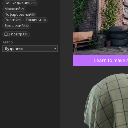
Пошкоджений
210
Моховий
99
Пофарбований
50
Ржавий
Тріщини
19
120
Зношений
332
З повітря
30
Автор
Будь-хто
Learn to make a