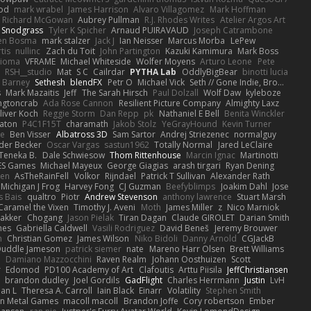
ood
mark wrabel
James Harrison
Alvaro Villagomez
Mark Hoffman
Richard McGowan
Aubrey Pullman
R.J. Rhodes Writes
Atelier Argos Art
 Snodgrass
Tyler K Spicher
Arnaud PUIRAVAUD
Joseph Catrambone
en Bosma
mark stalzer
Jack J
Ian Neisser
Marcus Morba
LePew
tis
nullinc
Zach du Toit
John Partington
Kazuki Kamimura
Mark Boss
Zioma
VFRAME
Michael Whiteside
Wolfer Moyens
Arturo Leone
Pete
RSH__studio
Mat
S C
Cailrdar
PYTHA Lab
OddlyBigBear
binotti lucia
Barney
Sethesh
blendFX
Petr O
Michael Vick
Seth // Gone Indie, Bro...
s
Mark Mazaitis
Jeff
The Sarah Hirsch
Paul Dolzall
Wolf Daw
kyleboze
ingtoncrab
Ada Rose Cannon
Resilient Picture Company
Almighty Laxz
liver Koch
Reggie Storm
Dan Repp
pk
Nathaniel E Bell
Benita Winckler
aton
P4C1F15T
charamath
Jakob Stolz
YeGrayHound
Kevin Turner
se
Ben Visser
Albatross 3D
Sam Sartor
Andrej Striezenec
normalguy
der Becker
Oscar Vargas
sastun1962
Totally Normal
Jared LeClaire
Teneka B.
Dale Schwiesow
Thom Rittenhouse
Marcin Ignac
Martinotti
ES Games
Michael Mayeux
George Giagias
arash tirgari
Ryan Dening
len
AsTheRainFell
Volkor
Rijndael
Patrick T Sullivan
Alexander Rath
Michigan J Frog
Harvey Fong
CJ Guzman
Beefyblimps
Joakim Dahl
Jose
s Bais
qualtro
Piotr
Andrew Stevenson
anthony lawrence
Stuart Marsh
Caramel the Vixen
Timothy J. Aveni
Moth
James Miller
z
Nico Marniok
akker
Chogang
Jason Pielak
Tiran Dagan
Claude GIROLET
Darian Smith
hes
Gabriella Caldwell
Vasili Rodriguez
David Beneš
Jeremy Brouwer
n
Christian Gomez
James Wilson
Niko Bidoli
Danny Arnold
CGJackB
uddle Jameson
patrick siemer
nate
Mareno Harr Olsen
Brett Williams
d
Damiano Mazzocchini
Raven Realm
Johann Oosthuizen
Scott
r
Edomod
PD100 Academy of Art
Clafoutis
Arttu Piisila
JeffChristiansen
y
brandon dudley
Joel Gordils
GadFlight
Charles Herrmann
Justin
LvH
han L
Theresa A. Carroll
Iain Black
Einarr
Volatility
Stephen Smith
n Metal Games
macoll macoll
Brandon Joffe
Cory robertson
Ember