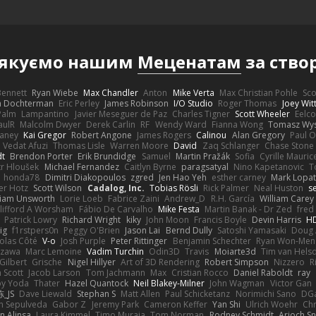
якуємо нашим
Меценатам
за ство
 Bennett
Ryan Wiebe
Max Chandler
Anton
Mike Verta
Max Christian Pohle
Sc
en Dochterman
Eric Perley
James Robinson
I/O Studio
Roger Thomas
Joey Wi
Palm
Lampantino
Javier Meseguer de Paz
Charles Tigner
Scott Wheeler
Eelco
aulR
Malcolm Dwyer
Derek Carlin
RF
Wendy Ward
Fianna Wong
Tomasz Wys
aney
Kai Gregor
Robert Angone
James Rogers
Calinou
Alan Gregory
Paul O
Vedat Afuzi
Thomas Lisle
Warren Moore
David
Zaq Schlanger
Chase Stone
dt
Brendon Porter
Erik Brundidge
Samuel
Martin Pražák
Sofia
Cyrille Mauric
tr Hloušek
Michael Fernandez
Caitlyn Byrne
paragsatyal
Nino Kapetanovic
T
honda78
Dimitri Diakopoulos
zgred
Jen Hao Yeh
esther carney
Mark Lopa
er Hotz
Scott Wilson
Cadalog, Inc.
Tobias Rösli
Rick Palmer
Neal Huston
s
liam Unsworth
Lorie Loeb
Fabrice Zaini
Andrew_D
R.H. García
William Carey
lifford A Worsham
Fábio De Carvalho
Mike Festa
Martin Banak - Dr Zed
fred
Patrick Lowry
Richard Wright
kiky
John Moon
Francis Boyle
Devin Harris
HD
ig
f1rstpers0n
Peggy O'Brien
Jason Lai
Bernd Dully
Satoshi Yamasaki
Doug 
olas Côté
V-o
Josh Purple
Peter Rittinger
Benjamin Schechter
Ryan Won-Men
Izawa
Marc Lemoine
Vadim Turchin
Odin3D
Travis
Moiarte3d
Tim van Hels
Gilbert
Grische
Nigel Hillyer
Art of 3D Rendering
Robert Simpson
Nizzero
R
 Scott
Jacob Larson
Tom Jachmann
Max
Cristian Rocco
Daniel Raboldt
ray
y Yoda
Thater
Hazel Quantock
Neil Blakey-Milner
John Wagman
Victor Gan
_JS
Dave Liewald
Stephan S
Matt Allen
Paul Schicketanz
Norimichi Sano
DGa
an Sepulveda
Gabor Z
Jeremy Park
Cameron Keffer
Yan Shi
Ulrich Woehr
Chr
n Alinsa
Laura Kimmel
Timo Muraja
Tom Norman
Rodney Schmidt
Arioch 