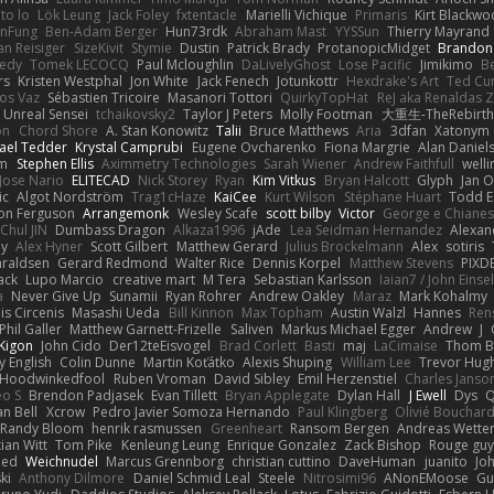
to lo
Lök Leung
Jack Foley
fxtentacle
Marielli Vichique
Primaris
Kirt Blackw
nFung
Ben-Adam Berger
Hun73rdk
Abraham Mast
YYSSun
Thierry Mayrand
an Reisiger
SizeKivit
Stymie
Dustin
Patrick Brady
ProtanopicMidget
Brandon
edy
Tomek LECOCQ
Paul Mcloughlin
DaLivelyGhost
Lose Pacific
Jimikimo
B
rs
Kristen Westphal
Jon White
Jack Fenech
Jotunkottr
Hexdrake's Art
Ted Cur
os Vaz
Sébastien Tricoire
Masanori Tottori
QuirkyTopHat
ReJ aka Renaldas 
Unreal Sensei
tchaikovsky2
Taylor J Peters
Molly Footman
大重生-TheRebirth
on
Chord Shore
A. Stan Konowitz
Talii
Bruce Matthews
Aria
3dfan
Xatonym
ael Tedder
Krystal Camprubi
Eugene Ovcharenko
Fiona Margrie
Alan Daniel
lm
Stephen Ellis
Aximmetry Technologies
Sarah Wiener
Andrew Faithfull
well
Jose Nario
ELITECAD
Nick Storey
Ryan
Kim Vitkus
Bryan Halcott
Glyph
Jan O
ic
Algot Nordström
Trag1cHaze
KaiCee
Kurt Wilson
Stéphane Huart
Todd E
on Ferguson
Arrangemonk
Wesley Scafe
scott bilby
Victor
George e Chiane
Chul JIN
Dumbass Dragon
Alkaza1996
jAde
Lea Seidman Hernandez
Alexan
ey
Alex Hyner
Scott Gilbert
Matthew Gerard
Julius Brockelmann
Alex
sotiris
araldsen
Gerard Redmond
Walter Rice
Dennis Korpel
Matthew Stevens
PIXD
ack
Lupo Marcio
creative mart
M Tera
Sebastian Karlsson
Iaian7 / John Einse
a
Never Give Up
Sunamii
Ryan Rohrer
Andrew Oakley
Maraz
Mark Kohalmy
nis Circenis
Masashi Ueda
Bill Kinnon
Max Topham
Austin Walzl
Hannes
Ren
Phil Galler
Matthew Garnett-Frizelle
Saliven
Markus Michael Egger
Andrew
J
Kigon
John Cido
Der12teEisvogel
Brad Corlett
Basti
maj
LaCimaise
Thom B
y English
Colin Dunne
Martin Koťátko
Alexis Shuping
William Lee
Trevor Hug
Hoodwinkedfool
Ruben Vroman
David Sibley
Emil Herzenstiel
Charles Janso
eo S
Brendon Padjasek
Evan Tillett
Bryan Applegate
Dylan Hall
J Ewell
Dys
Q
an Bell
Xcrow
Pedro Javier Somoza Hernando
Paul Klingberg
Olivié Bouchar
Randy Bloom
henrik rasmussen
Greenheart
Ransom Bergen
Andreas Wette
ian Witt
Tom Pike
Kenleung Leung
Enrique Gonzalez
Zack Bishop
Rouge gu
med
Weichnudel
Marcus Grennborg
christian cuttino
DaveHuman
juanito
Jo
ki
Anthony Dilmore
Daniel Schmid Leal
Steele
Nitrosimi96
ANonEMoose
Gu