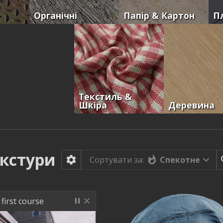
Органічні
Папір & Картон
П
Текстиль &
Шкіра
Деревина
кстури
Спекотне
Сортувати за:
first course