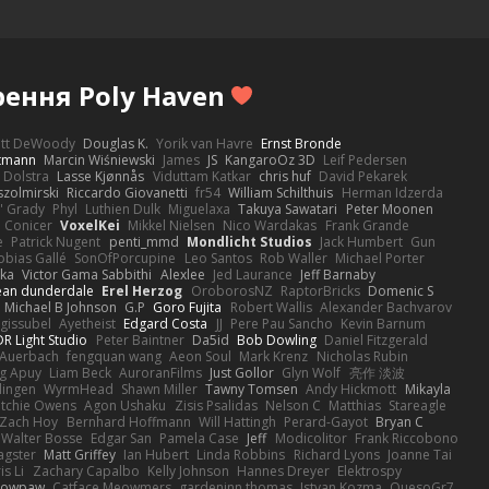
рення Poly Haven
ott DeWoody
Douglas K.
Yorik van Havre
Ernst Bronde
ttmann
Marcin Wiśniewski
James
JS
KangaroOz 3D
Leif Pedersen
 Dolstra
Lasse Kjønnås
Viduttam Katkar
chris huf
David Pekarek
zolmirski
Riccardo Giovanetti
fr54
William Schilthuis
Herman Idzerda
' Grady
Phyl
Luthien Dulk
Miguelaxa
Takuya Sawatari
Peter Moonen
Conicer
VoxelKei
Mikkel Nielsen
Nico Wardakas
Frank Grande
e
Patrick Nugent
penti_mmd
Mondlicht Studios
Jack Humbert
Gun
obias Gallé
SonOfPorcupine
Leo Santos
Rob Waller
Michael Porter
tka
Victor Gama Sabbithi
Alexlee
Jed Laurance
Jeff Barnaby
ean dunderdale
Erel Herzog
OroborosNZ
RaptorBricks
Domenic S
Michael B Johnson
G.P
Goro Fujita
Robert Wallis
Alexander Bachvarov
 gissubel
Ayetheist
Edgard Costa
JJ
Pere Pau Sancho
Kevin Barnum
R Light Studio
Peter Baintner
Da5id
Bob Dowling
Daniel Fitzgerald
Auerbach
fengquan wang
Aeon Soul
Mark Krenz
Nicholas Rubin
g Apuy
Liam Beck
AuroranFilms
Just Gollor
Glyn Wolf
亮作 淡波
dingen
WyrmHead
Shawn Miller
Tawny Tomsen
Andy Hickmott
Mikayla
itchie Owens
Agon Ushaku
Zisis Psalidas
Nelson C
Matthias
Stareagle
Zach Hoy
Bernhard Hoffmann
Will Hattingh
Perard-Gayot
Bryan C
Walter Bosse
Edgar San
Pamela Case
Jeff
Modicolitor
Frank Riccobono
gster
Matt Griffey
Ian Hubert
Linda Robbins
Richard Lyons
Joanne Tai
is Li
Zachary Capalbo
Kelly Johnson
Hannes Dreyer
Elektrospy
Snowpaw
Catface Meowmers
gardeninn thomas
Istvan Kozma
QuesoGr7