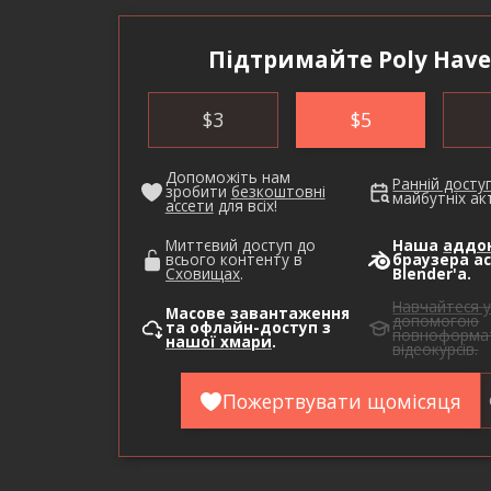
Підтримайте Poly Have
$
3
$
5
Допоможіть нам
Ранній досту
зробити
безкоштовні
майбутніх акт
ассети
для всіх!
Миттєвий доступ до
Наша
аддо
всього контенту в
браузера ас
Сховищах
.
Blender'а.
Навчайтеся у
Масове завантаження
допомогою
та офлайн-доступ з
повноформа
нашої хмари
.
відеокурсів.
Пожертвувати щомісяця