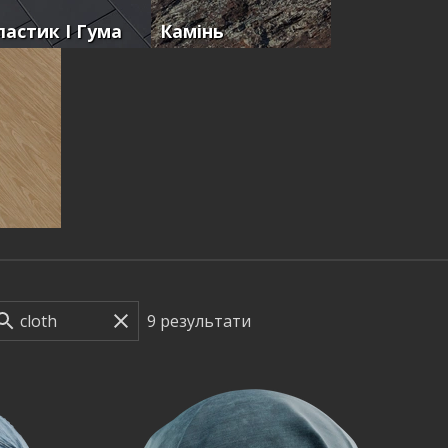
ластик І Гума
Камінь
9
результати