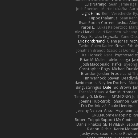
Luis Naranjo
Sean
jamie ngai 
Josh Roenker
Martin Lukačka
Aaro
Light Films
Rémi Verschelde
Ry
HippoThalamus
Sean Kenn
Ryan Roden-Corrent
Joshua Albe
Yaron L.
Lukas Kalbertodt
Marc
Alex Harvill
Lauri Kananen
wheany
IT Roy
Karabo Legwaila
Zane Ols
Eric Pontbriand
Glenn Jones
Mich
Taylor Galen Kadee
Steven Ekho
Jonathan Brandt
Szabolcs Dombi
Kai Honeck
Íkara
Psychosadist
Brian McMullen
oleko senga
Jas
Josh Macdonald
Pafka
Byeong 
Christopher Bogs
Michael Dunkl
Brandon Jordan
Frode Lund Th
Tim Warnock
Steven
Deadlybl
david mares
Nayden Dochev
Moir
BingusGringus
Dale
Sid Brown
Jā
Frans Verbaas
Adam Murtomaa
Timothy G. McKenna
MY.NIGNIG Jr.
Joenne Hub-Strobl
Shannon
Gar
Erik Dodolović
Paulo Henrique
Jeremy Nelson
Anton Heymann
L
GREENCom'e Mapping
Ry
Robert Tolppi: Support My Content
Daniel Phakos
SETH WEBER
Sebast
K Anon
Richie
Karim Moha
joshy west xoxo
Łukasz Pawłows