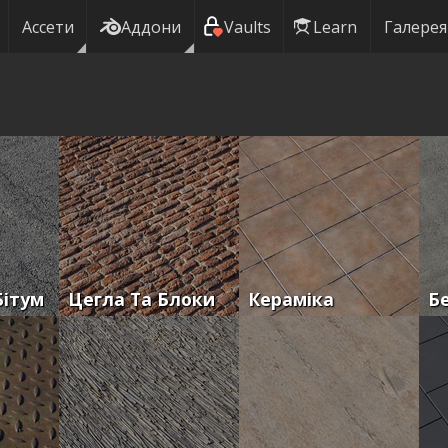
Ассети
Аддони
Vaults
Learn
Галерея
Бітум
Цегла Та Блоки
Кераміка
Б