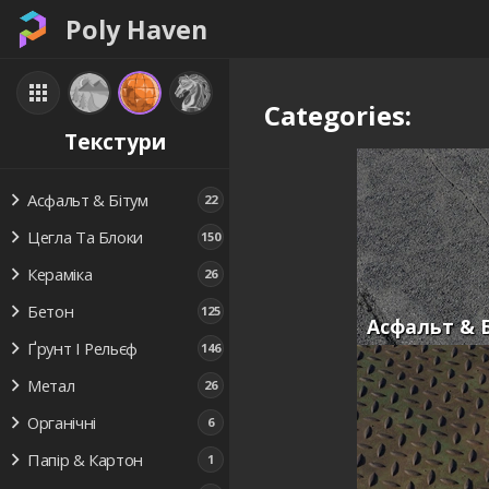
Poly Haven
Categories:
Текстури
Асфальт & Бітум
22
Цегла Та Блоки
150
Кераміка
26
Бетон
125
Асфальт & 
Ґрунт І Рельєф
146
Метал
26
Органічні
6
Папір & Картон
1