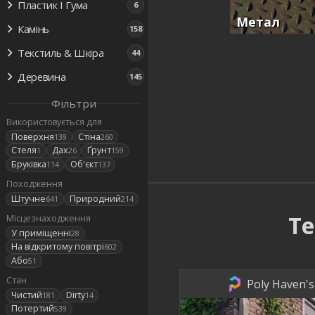
Пластик І Гума
6
Метал
Камінь
158
Текстиль & Шкіра
44
Деревина
145
Фільтри
Використовується для
Поверхня
Стіна
139
260
Стеля
Дах
Ґрунт
1
26
159
Бруківка
Об'єкт
114
137
Походження
Штучне
Природний
641
214
Те
Місцезнаходження
У приміщенні
28
На відкритому повітрі
602
Або
51
Стан
Poly Haven's 
Чистий
Dirty
181
14
Потертий
539