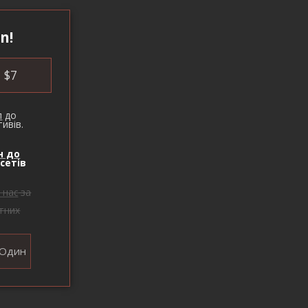
n!
$
7
п
до
ивів.
н до
сетів
 нас
за
тних
Один