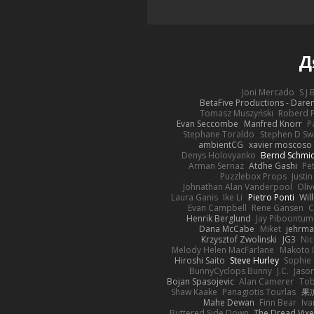
Д
Joni Mercado
S J
BetaFive Productions - Dar
Tomasz Muszyński
Roberd 
Evan Seccombe
Manfred Knorr
P
Stephane Toraldo
Stephen D Sw
ambientCG
xavier moscoso
Denys Holovyanko
Bernd Schmi
Arman Sernaz
Atdhe Gashi
Pe
Puzzlebox Props
Justin
Johnathan Alan Vanderpool
Oliv
Laura Ganis
Ike Li
Pietro Ponti
Wil
Evan Campbell
Rene Gansen
C
Henrik Berglund
Jay Piboontum
Dana McCabe
Miket
jehrma
Krzysztof Zwolinski
JG3
Nic
Melody Helen MacFarlane
Makoto 
Hiroshi Saito
Steve Hurley
Sophie 
BunnyCyclops Bunny
J.C.
Jason
Bojan Spasojevic
Alan Camerer
Tob
Shaw Kaake
Panagiotis Tourlas
果冻
Mahe Dewan
Finn Bear
Iv
Buttered Side Down
The Dread Vixe