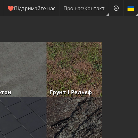
Підтримайте нас
Про нас/Контакт
етон
Ґрунт І Рельєф