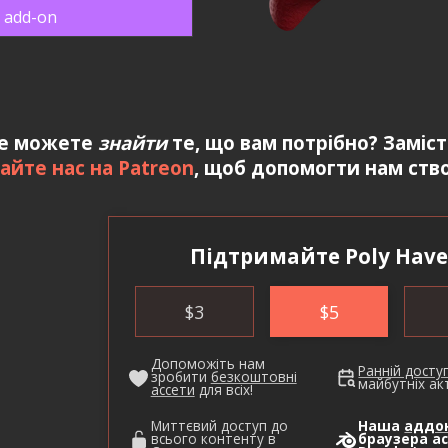
 add-on
е можете
знайти
те, що вам потрібно? Заміс
айте нас на Patreon
, щоб допомогти нам ство
Підтримайте Poly Have
$
3
$
5
Допоможіть нам
Ранній досту
зробити
безкоштовні
майбутніх акт
ассети
для всіх!
Миттєвий доступ до
Наша
аддо
всього контенту в
браузера ас