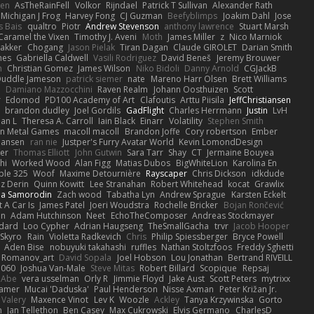
len
AsTheRainFell
Volkor
Rijndael
Patrick T Sullivan
Alexander Rath
Michigan J Frog
Harvey Fong
CJ Guzman
Beefyblimps
Joakim Dahl
Jose
s Bais
qualtro
Piotr
Andrew Stevenson
anthony lawrence
Stuart Marsh
Caramel the Vixen
Timothy J. Aveni
Moth
James Miller
z
Nico Marniok
akker
Chogang
Jason Pielak
Tiran Dagan
Claude GIROLET
Darian Smith
hes
Gabriella Caldwell
Vasili Rodriguez
David Beneš
Jeremy Brouwer
n
Christian Gomez
James Wilson
Niko Bidoli
Danny Arnold
CGJackB
uddle Jameson
patrick siemer
nate
Mareno Harr Olsen
Brett Williams
d
Damiano Mazzocchini
Raven Realm
Johann Oosthuizen
Scott
r
Edomod
PD100 Academy of Art
Clafoutis
Arttu Piisila
JeffChristiansen
y
brandon dudley
Joel Gordils
GadFlight
Charles Herrmann
Justin
LvH
han L
Theresa A. Carroll
Iain Black
Einarr
Volatility
Stephen Smith
n Metal Games
macoll macoll
Brandon Joffe
Cory robertson
Ember
Hansen
ran nie
Justper's Furry Avatar World
Kevin LomondDesign
fer
Thomas Elliott
John Gutwin
Sara Tarr
Shay
CT
Jermaine Bouyea
hi
Worked Wood
Alan Figg
Matias Dubos
BigWhiteLion
Karolina En
ple 325
Woof
Maxime Detournière
Rayscaper
Chris Dickson
idkdude
z Derin
Quinn Kowitt
Lee Stranahan
Robert Whitehead
kocat
Grawlix
ha Samorodin
Zach wood
Tabatha Lyn
Andrew Sprague
Karsten Eckelt
 A Car Is
James Patel
Joeri Woudstra
Rochelle Bricker
Bojan Rončević
en
Adam Hutchinson
Neet
EchoTheComposer
Andreas Stockmayer
dard
Loo Cypher
Adrian Haugseng
TheSmallGacha
trvr
Jacob Hooper
Skyro
Rain
Violetta Radkevich
Chris
Philip Spiessberger
Bryce Powell
Aden Bise
nobuyuki takahashi
ruffles
Nathan Stoltzfoos
Freddy Sghetti
 Romanov_art
David Sopala
Joel Hobson
Lou Jonathan
Bertrand RIVEILL
1060
Joshua Van-Male
Steve Mitas
Robert Billard
Scopique
Repsaj
 Abe
vera usselman
Orly R
Jimmie Floyd
Jake Aust
Scott Peters
mytrixx
ramer
Mucai 'Daduska'
Paul Henderson
Nisse Axman
Peter Križan Jr.
Valery
Maxence Vinot
Lev K
Woozle
Ackley
Tanya Krzywinska
Gorto
n
Jan Tellethon
Ben Casey
Max Cukrowski
Elvis Germano
CharlesD