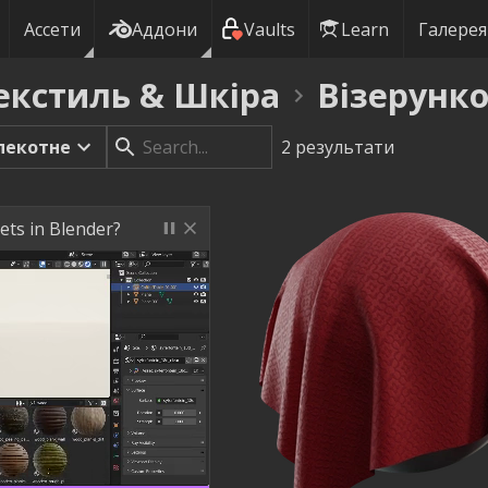
Ассети
Аддони
Vaults
Learn
Галерея
екстиль & Шкіра
Візерунко
пекотне
2
результати
ets in Blender?