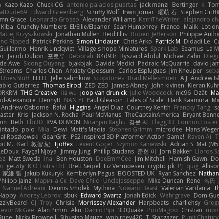
n
Kazo Kazo
Chuck CG
antonio palacios puertas
jack manzi
Bertinger
k
Tom
atDude69
Edward Greenberg
Scruffy Wolf
Irwin Jomar
曜萌 石
Stephen Griffi
mn Grace
Leonardo Grosso
Alexander Williams
KerriTheWriter
alejandro ch
Kiba
Crunchy Numbers
El/Ellie/Eleanor
Sean Humphrey
Franco
Malik
Lotio
aciej Krzyszkowski
Jonathan Mullen
Reid Ellis
Robert Jefferson
Philippe Authi
and Ripped
Patrick Perkins
Simon Lindauer
Chris Arko
Patrick M
Didadi Le
C
Guillermo
Henrik Lindqvist
Village's hope Miniatures
Spark Lab
Seamus
La 
ec
Jacob Duhon
포로루
Deborah
84d93r
Ryszard Abdul
Michael Zahn
Dieg
de Awe
Sicong Ouyang
bjakbjak
Davide Medici
Padraic McQuarrie
david ja
Streams
Charles Chen
Anxiety Opossum
Carlos Esplugues
Jim Kneuper
seba
 Does Stuff
EEEEE
Jelle sahmkow
Scopitones
Brad Mellesmoen
A J
Andrew Is
ablo Gutierrez
Thomas Elrod
ZED ZED
James Abney
John kivinen
Kieran Kuh
DRKRM
THG Creative
lia wu
joop van drunick
Julie Woodcock
nic96
Dzät
Ma
vid-Alexandre
DennyB
NAN YI
Paul Gleason
Tales of Scale
Hank Kaamura
Mi
Andrew Osborne
Rafal
Higgins
Angel Diaz
Courtney Xenith
Francky Tang
s
Laster
Kris
Jackson N. Rocha
Paul McManus
TheCaptainAmerica
Bryant Benne
inn
Beth
Ebi3D
RVA DEMON
Niranjan Raghu
경문 서
Flagg3D
Lonnon Foster
intado
polo
Mila
Dewi
Matt's Media
Stephen Grimm
microdee
Hans Wege
ał Roszkowski
GearGrit - PS2 inspired 3D Platformer Action Game!
Raven Ai
T
it M.
Karl
敦智 紀
Tjoffex
Levent Göçer
Szymon Kaniewski
Adrian S
Mat (M5
LeDoux
Fayçal Njoya
Jimmy Jung
Phillip Studans
준현 이
Jorn Bakker
Lloros S
ez
Matt Sweda
Ina
Ben Houston
DeeEmmCee
Jim Mitchell
Hamish Gawn
Do
n
getzity
K.O Tsitra Eht
Brett Seipel
Liz Vermoesen
cryptic pk
PJ
quig
Alliso
家維 張
Jakub Kukuryk
Kemberlyn Pegus
BOOSTED UK
Ryan Sanchez
Nathan
Philipp Jainz
Марина Ск
Dave Child
UncleJesseppe
Mike Duncan
Rene
名氏 
Nahuel Adreani
Dennis Smolek
Mythina
Noward Beast
Valerian Vardania
T
Happy
Andrey Lebrov
sbuk
Edward Swartz
Jonah Edick
Wahrgrave
Dom Gue
izzlyBeard
CJ
Troy
Chrisie
Morrissey Alexander
Harpbeats
charliehsy
Greg
revor McGee
Alan Pimm
Aku
Danilo Pipi
3DQuake
PooMagoo
Cristian
mon
Rune
Nicky Brownell
Sibusiso Mauze
wpbirney420
T. Stargazer
Punit Chaturv