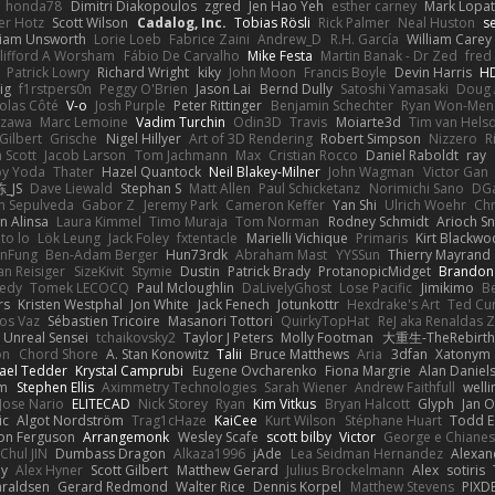
honda78
Dimitri Diakopoulos
zgred
Jen Hao Yeh
esther carney
Mark Lopa
er Hotz
Scott Wilson
Cadalog, Inc.
Tobias Rösli
Rick Palmer
Neal Huston
s
liam Unsworth
Lorie Loeb
Fabrice Zaini
Andrew_D
R.H. García
William Carey
lifford A Worsham
Fábio De Carvalho
Mike Festa
Martin Banak - Dr Zed
fred
Patrick Lowry
Richard Wright
kiky
John Moon
Francis Boyle
Devin Harris
HD
ig
f1rstpers0n
Peggy O'Brien
Jason Lai
Bernd Dully
Satoshi Yamasaki
Doug 
olas Côté
V-o
Josh Purple
Peter Rittinger
Benjamin Schechter
Ryan Won-Men
Izawa
Marc Lemoine
Vadim Turchin
Odin3D
Travis
Moiarte3d
Tim van Hels
Gilbert
Grische
Nigel Hillyer
Art of 3D Rendering
Robert Simpson
Nizzero
R
 Scott
Jacob Larson
Tom Jachmann
Max
Cristian Rocco
Daniel Raboldt
ray
y Yoda
Thater
Hazel Quantock
Neil Blakey-Milner
John Wagman
Victor Gan
_JS
Dave Liewald
Stephan S
Matt Allen
Paul Schicketanz
Norimichi Sano
DGa
an Sepulveda
Gabor Z
Jeremy Park
Cameron Keffer
Yan Shi
Ulrich Woehr
Chr
n Alinsa
Laura Kimmel
Timo Muraja
Tom Norman
Rodney Schmidt
Arioch 
to lo
Lök Leung
Jack Foley
fxtentacle
Marielli Vichique
Primaris
Kirt Blackw
nFung
Ben-Adam Berger
Hun73rdk
Abraham Mast
YYSSun
Thierry Mayrand
an Reisiger
SizeKivit
Stymie
Dustin
Patrick Brady
ProtanopicMidget
Brandon
edy
Tomek LECOCQ
Paul Mcloughlin
DaLivelyGhost
Lose Pacific
Jimikimo
B
rs
Kristen Westphal
Jon White
Jack Fenech
Jotunkottr
Hexdrake's Art
Ted Cur
os Vaz
Sébastien Tricoire
Masanori Tottori
QuirkyTopHat
ReJ aka Renaldas 
Unreal Sensei
tchaikovsky2
Taylor J Peters
Molly Footman
大重生-TheRebirth
on
Chord Shore
A. Stan Konowitz
Talii
Bruce Matthews
Aria
3dfan
Xatonym
ael Tedder
Krystal Camprubi
Eugene Ovcharenko
Fiona Margrie
Alan Daniel
lm
Stephen Ellis
Aximmetry Technologies
Sarah Wiener
Andrew Faithfull
well
Jose Nario
ELITECAD
Nick Storey
Ryan
Kim Vitkus
Bryan Halcott
Glyph
Jan O
ic
Algot Nordström
Trag1cHaze
KaiCee
Kurt Wilson
Stéphane Huart
Todd E
on Ferguson
Arrangemonk
Wesley Scafe
scott bilby
Victor
George e Chiane
Chul JIN
Dumbass Dragon
Alkaza1996
jAde
Lea Seidman Hernandez
Alexan
ey
Alex Hyner
Scott Gilbert
Matthew Gerard
Julius Brockelmann
Alex
sotiris
araldsen
Gerard Redmond
Walter Rice
Dennis Korpel
Matthew Stevens
PIXD