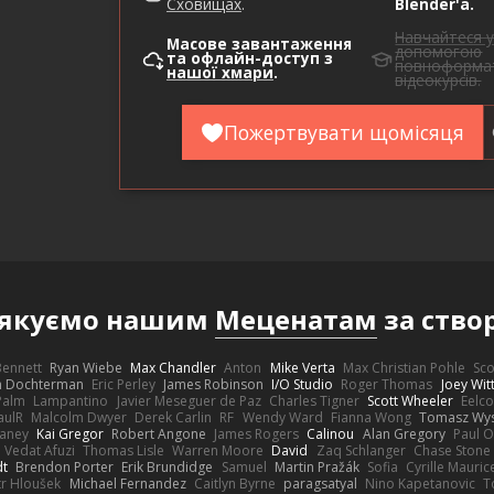
Сховищах
.
Blender'а.
Навчайтеся у
Масове завантаження
допомогою
та офлайн-доступ з
повноформа
нашої хмари
.
відеокурсів.
Пожертвувати щомісяця
якуємо нашим
Меценатам
за ство
 Bennett
Ryan Wiebe
Max Chandler
Anton
Mike Verta
Max Christian Pohle
Sc
en Dochterman
Eric Perley
James Robinson
I/O Studio
Roger Thomas
Joey Wi
Palm
Lampantino
Javier Meseguer de Paz
Charles Tigner
Scott Wheeler
Eelco
aulR
Malcolm Dwyer
Derek Carlin
RF
Wendy Ward
Fianna Wong
Tomasz Wys
aney
Kai Gregor
Robert Angone
James Rogers
Calinou
Alan Gregory
Paul O
Vedat Afuzi
Thomas Lisle
Warren Moore
David
Zaq Schlanger
Chase Stone
dt
Brendon Porter
Erik Brundidge
Samuel
Martin Pražák
Sofia
Cyrille Mauric
tr Hloušek
Michael Fernandez
Caitlyn Byrne
paragsatyal
Nino Kapetanovic
T