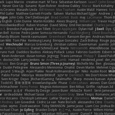
ack
Lupo Marcio
creative mart
M Tera
Sebastian Karlsson
Iaian7 / John Einse
a
Never Give Up
Sunamii
Ryan Rohrer
Andrew Oakley
Maraz
Mark Kohalmy
nis Circenis
Masashi Ueda
Bill Kinnon
Max Topham
Austin Walzl
Hannes
Ren
Phil Galler
Matthew Garnett-Frizelle
Saliven
Markus Michael Egger
Andrew
J
Kigon
John Cido
Der12teEisvogel
Brad Corlett
Basti
maj
LaCimaise
Thom B
y English
Colin Dunne
Martin Koťátko
Alexis Shuping
William Lee
Trevor Hug
Hoodwinkedfool
Ruben Vroman
David Sibley
Emil Herzenstiel
Charles Janso
eo S
Brendon Padjasek
Evan Tillett
Bryan Applegate
Dylan Hall
J Ewell
Dys
Q
an Bell
Xcrow
Pedro Javier Somoza Hernando
Paul Klingberg
Olivié Bouchar
Randy Bloom
henrik rasmussen
Greenheart
Ransom Bergen
Andreas Wette
ian Witt
Tom Pike
Kenleung Leung
Enrique Gonzalez
Zack Bishop
Rouge gu
med
Weichnudel
Marcus Grennborg
christian cuttino
DaveHuman
juanito
Jo
ki
Anthony Dilmore
Daniel Schmid Leal
Steele
Nitrosimi96
ANonEMoose
Gu
runo Yudi
Daddios Studios
Aleksey Pollack
Lotus
Fabrizio Guidotti
Esbern 
s
Kevin Anderson
dusan tomas
Jegregg
Travis Lemieux
Philipp T
David Pulci
h
doctor25th
Larry Jenkins
sv
Andrew Lamb
Hamad
rendered_pixel
der_mi
Music
Ben Granger
Bruno Simon (Three.js Journey)
Michelle Ma
Ben
glassap
e
Dustin Pettegrew
Alessandro Mennonna
Onalist
Devin Martin
Mehmet Ogu
s picard
S Waugh
Arjen Plakke
Noah Kollmannsberger
Niko
Austin Root
Mis
Pablo Portal
Viktoriya
MisterBKWolf
שי יעקוב
DerHitsch
We Don't Know What
Sven Kröger
Dejvo
JRichardGaming
fatalmuffin
Sharp
movies byevan
Ayle
Todd KS
景琦 张景琦
trowelandspade
Phase
Colin Lohaus
atoves
Dan God
Artmachiner
Remy Ponso
Magnús Antonsson
Ben Milius
Griffin
rayhaan.3d
emnomi
おるす
Photini By Design
Jason Buier
AblazZe
Rom1
Serin Jameson
ar
sirdeadduke
Michael Sasse
Jackson Quinn Gray
Steve Teeps
Romanov_art
rco Vizcaino
Christoph Letmaier
LaMar Sharpe Jr
Gbromios
Minmax
Daniel
im Rodney
Len Govednik
Cédric Le van
Nate Borsch
alessandro Citro
Osamu
colas
wymo
Zoidrawzaton
Toby SWANSON
Jaime Jasso
Liam Cox
Joshua B
michael Chan
Jo Gylling
Braiden Dolph
たこーん
Austin Pierce
Willem Hörter
na Papadopoulos
SamBean
Sebastian Williams
igorrr
Daniel P
Nicole Manso