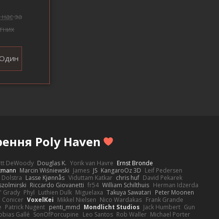
 нас
за
тних
Один
рення Poly Haven
ott DeWoody
Douglas K.
Yorik van Havre
Ernst Bronde
ttmann
Marcin Wiśniewski
James
JS
KangaroOz 3D
Leif Pedersen
 Dolstra
Lasse Kjønnås
Viduttam Katkar
chris huf
David Pekarek
zolmirski
Riccardo Giovanetti
fr54
William Schilthuis
Herman Idzerda
' Grady
Phyl
Luthien Dulk
Miguelaxa
Takuya Sawatari
Peter Moonen
Conicer
VoxelKei
Mikkel Nielsen
Nico Wardakas
Frank Grande
e
Patrick Nugent
penti_mmd
Mondlicht Studios
Jack Humbert
Gun
obias Gallé
SonOfPorcupine
Leo Santos
Rob Waller
Michael Porter