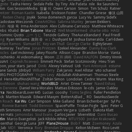
Ignite
Tasha Henry
Sedale Pelle
by Tiny
Ale Pašeta
nile
Ike Saunders
don
Gas SessionMedia
정율 이
Owen Carson
Simon
Tim Schulz
Ratner
eitzer
Roman Kaelin
Isabella
Erickson Foster
Chandler Griese
修汰 山田
T
Reiten Cheng
Joykk
Sonia domenech garcia
Lucy Vu
Sammy Sidefx
Radosław Wieczorek
CineArtOhio
Sabrina Munley
Jeroen Bekkers
dah
재윤 옥
Irma Andersson
Alex Cullinane-Carrasco
Matthew Whiteacre
mbs
Khalid
Brian Tabone
MarzZ
Well Misinformed
charlie otto
HAGI
Dominic Qusto
ぶー うじ
Tenzide Gallery
TheAuraStandard
Paul Friedl
ing
Ryan Williams
政則 谷
w z
Dushyant M
Joshua Esmeralda
Carl-Edwin
Felipe Ramos
Slamuel EC
Key van Thull
George Clarke
EightySeven
ikomiray
TeaTime
Jonas Printzen
Ezekiel Alexander
Danny Ray Clark
nicles
cael mckinney
Jakey Floofle
Allison Cope
Brandon Morse
Vanta
Leschenko
AI videomaking
Moon
正和 綱嶋
David KALFON
Dmitry Vinnik
ssArt
Cергей Лозенко
Emmett Peck
Stefan Scotzniovsky
Hieu Tran
on, your stars
Jarod
Dinki
Alexey Vaitvud
Udi
Yurii Antonyuk
estuine
ane Sands
Jdnbyd
William Parry
Zak Jarvis
Axel Allstar
vito schaniel
BRG PHOTOGRAPHY
Yogev Levy
Abdullah Alshammari
Thomas Steele
ol
Here4StuffAndAllThat
Zoltán Simon
Londolan
Cedric Wurm
Max King
MooMoon
shuhao wang
WorldBLD
Artet
Drew Tanner
Navid Eshaq
m Derenne
Daniel Vera Morales
Mattias Eriksson
le-cds
Jamie Oakley
rra
NeckbeardLover445
Lucian
cooshy
Toms Seglins
Fuller Pendleton
ck
Martten Maasik
Edward Maxym
BetterAsBad _
RO
SwunkusSwede
n Roach
Kai Wu
Carr Simpson
Mike Galland
Brian Eichenberger
Syl Pu
e
Ronnie Barnett
Todd Bennion
SpacePuffle
Tristan Fogle
Spec
Peter G
eth Simmons
Amir Mansour
Joaquim Vergara
Lizbeth
Dakota Klatt
ree Hats
Jamonidas
Soul Evans
Carlos Javier
Silverelitist
Dane Bucao
tlin
Marco Evangelisti
Jack Kibble-White
MTU1500
Jordan Krakowski
osenthal
George Luna
JEFF
Plane2House
Bob F
Matt
Zoemoney
Azula
_lab
MD1
Veronica
Rory
Brendan Droppo
Kelton McEwen
Rico Levitt