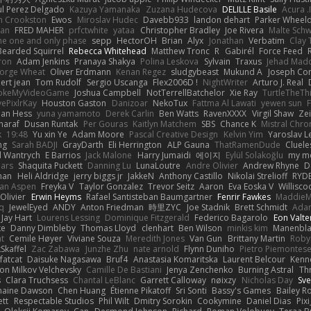
ul Perez Delgado
Kazuya Yamanaka
Zuzana Hudecova
DELILLE Basile
Acura .
n Crookston
Ewos
Miroslav Hudec
Davebb933
landon dehart
Parker Wheel
man
FRED MAHER
prfctwhite
yataa
Christopher Bradley
Joe Rivera
Malte Schw
he one and only phase
sepp
HectorOH
Brian
Alyx
Jonathan
Verbatim
Clay 
Bearded Squirrel
Rebecca Whitehead
Matthew Tronc
R
Gabirél
Force Feed
ron
Adam Jenkins
Pranaya Shakya
Polina Leskova
Sylvain
Traxus
Jehad Mad
orge Wheat
Oliver Erdmann
Kenan Regez
sludgybeast
Mukund A
Joseph Co
ert jean
Tom Rudolf
Sergio Uscanga
Flex2006D !
NightWriter
Arturo J. Real
rokeMyVideoGame
Joshua Campbell
NotTerrellBatchelor
Xie Ray
TurtleTheTh
ePixlrKay
Houston Gaston
Danizoar
NekoTux
Fattma Al Lawati
yewen sun
man Hess
yuna yamamoto
Derek Carlin
Ben Watts
RavenXXXX
Virgil Shaw
Ze
haraf
Dusan Runtak
Per Gouras
Kaitlyn Matchem
SBS
Chance K
Mistral Chro
k
19:48
Yu xin Ye
Adam Moore
Pascal Creative Design
Kelvin Yim
Yaroslav 
ng
Sarah BADJI
GrayDarth
Eli Herrington
ALP Gauna
ThatRamenDude
Cluele
 Wantrych
E Barrios
Jack Malone
Harry Jumaidi
에이지
Eylül Solakoğlu
my mo
ars
Shaquita Puckett
Danning Lu
LunaLoutre
Andre Olivier
Andrew Rhyne
D
man
Heli Aldridge
jerry biggs jr
JakkeN
Anthony Castillo
Nikolai Strelioff
RYD
ran Aspen
Freyka V
Taylor Gonzalez
Trevor Seitz
Aaron
Eva Eoska V
Willisco
 Olivier
Erwin Heyms
Rafael Santisteban Baumgartner
Fenrir Fawkes
Maddie
q
JewelEyed
ANDY
Anton Friedman
時里ZYC
Joe Stadnik
Brett Schmidt
Ada
Jay Hart
Lourens Lessing
Dominique Fitzgerald
Federico Bagarolo
Eon Valte
ke
Danny Dimbleby
Thomas Lloyd
clenhart
Ben Wilson
minkis kim
Manenbla
t
Cemile Høyer
Viviane Souza
Meredith Jones
Van Gun
Brittany Martin
Roby
Skaffel
Zac Zabawa
Junzhe Zhu
nate arnold
Flynn Duniho
Pietro Piemontes
fatcat
Daisuke Nagasawa
Bruf4
Anastasia Komaritska
Laurent Belcour
Kenn
on Milkov Velchevsky
Camille De Bastiani
Jenya Zenchenko
Burning Astral
Th
s
Clara Truchsess
Chantal LeBlanc
Garrett Calloway
nøixzy
Nicholas Day
Sve
maine Dawson
Chen Huang
Étienne Pikatoff
Sri Sonti
Bassy's Games
Bailey R
ett
Respectable Studios
Phil Wilt
Dmitry Sorokin
Cookymine
Daniel Dias
Pixi