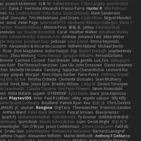
Jay
Joseph McKinnon
지후 이
Rafael Jimenez
Colin Langley
Juan M Ortiz
ttom
Danik Z
Herminia Alexandra Franco Parra
Hunter R
Vito Petrović
ames
Ma. Cristina Risoli
Yota chiba
Dean Simonds
Mark Sanderson
stall
Gonzako
Tim Winkelmann
Joel Green
Cody Chow
Miguel Mendez
ne
sonal
Peter Page
Saturnis#6115
Heriberto Reinoso Gallegos
Elena T
Pureon
Rinalds Miļicins
Monica Pirvu
家俊 吴
Jahluu
Paul Marshall
anekoko
Ian
Davide Bortoletti
Coral
Heather Walker
Jonathan Shelley
ente
Fabian Norrby
Fatimah Aziz
Andrew
Johanna Fate
Mike Weber
ple Simpson
Jonathan Diaz
Jadriaan
paul paviot
Emma Reynolds
OPS!
Alessandro & Riccardo Lazzarin
Wilhelm Nylund
Michael Bertin
a
Rose
Jhon Magdalena
Aisha Harper
Fuji
Rupert Eveleigh
JaaySweeney
etixx
Zhou Weitong
Tony Elwood
Sprague Williams
FeroshGirlSims
 Brenne
Carmine Ciccone
Paul Shewan
luke gentile
Lux_Fox
azbeaupre
eas Gohl
TheThomasTrainzUser
Line Ulv
John Dreessen
David Valentine
 Chen
Michelle Hironaka
Yandong
Supachai Chanarittichai
Leonard Rio
ompy
yotpak
Morgan
Ximo Llopis Barber
Piero Perez
Anthony Simuel
ong kim
till toe
Nicolas Ocheda
Clemente Gonzalez
Sean McSharry
 wood
Deek_Blue
Jason Eyre
Bradley Wilson
Cathy W
Dennis Torosyan
in Learmonth
Claudia Toyama
Von Piper Flowers
Søren Rosendahl
ken
Attila Malarik
uujann
D1REW00F
Ryan Dunn
mura
Jose Espinoza
skas
PlaytestDS
Aren
Paul R LeBlanc
vikky
sepehr sabour
Silly Killy
Name Brand Company
Bouillard
Patrick Ryan
Keu
皓欽 涂
Chris DeVere
ALMALIKI
JC
uiiunan
Rongina
DigiTaco
Thierwaechter
Francois Gandon
5
Anthea Ward
Peter Mark Wittmann
Pascal Scrivani
Elias Jimenez
Spark PJ
Mohamad Hadlah
Kyle Mitrione
Ty Grenier
dddddrdrdrdrdr
Adelmann
Spirit-Rush
Moritz Schmidtchen
Liam
Derek Wight
幸史 松下
eisenbigler
Tim O'Bryan
Jason Cuthbertson
Zerina Cmajcanin
FabFab
ht
Drake Gao
Julileeheehee
Aleksandra Stefanova
Bernard Landgraf
atthew Chapin
Alexander Wilhelm
Martin Wittfooth
Anthony F DeMarco
ings
Michael Updike
Alexandra Forman
MrIsklar
Jean-Cassien Marmey