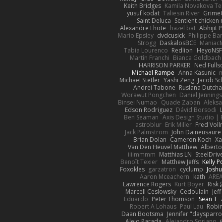
Keith Bridges
Kamila Novakova T
yusuf kodat
Taliesin River
Grime
Saint Deluca
Sentient chicken
Alexandre Lhote
hazel bat
Abhijit 
Mario Epsley
dvdcusick
Philippe Bar
Strogg
DaskalosBCE
Maniac
Tabia Lourenco
Redlion
HeyoNS
Martín Franchi
Bianca Goldbach
HARRISON PARKER
Ned Full
Michael Rampe
Anna Kasunic
Michael Stetler
Yashi Zeng
Jacob Sc
Andrei Tabone
Ruslana Dutcha
Worawut Pongchen
Daniel Jenning
Binsei Numao
Quade Zaban
Aleks
Edson Rodriguez
Dávid Borsodi
Ben Seaman
Axis Design Studio | 
astroblur
Erik Miller
Fred Vol
Jack Palmstrom
John Daineusaure
Brian Dolan
Cameron Koch
Xa
Van Den Heuvel Matthew
Alberto
iiiimmmm
Matthias LN
SteelDriv
Benoît Texier
Matthew Jeffs
Kelly P
Foxokles
garzatron
cyclump
Josh
Aaron Mceachern
kath
AREA
Lawrence Rogers
Kurt Boyer
Risk 
Marcell Ceslowsky
Cedoulain
Jef
Eduardo
Peter Thomson
Sean T
Robert A Lohaus
Paul Lau
Robi
Daan Bootsma
Jennifer "daysparr
Alejo Parada
Alejandro Soriano