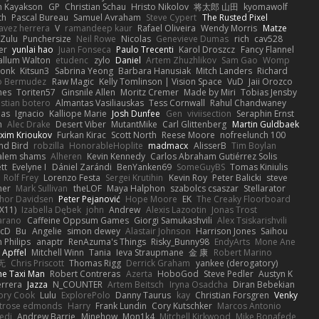
 Kayakson
GP
Christian Schau
Hristo Nikolov
将太郎 山田
kyomawolf
th
Pascal Bureau
Samuel Avraham
Steve Cypert
The Rusted Pixel
avez herrera
V
ramandeep kaur
Rafael Oliveira
Wendy Morris
Matze
nZulu
Punchersize
Neil Rowe
Nicolas
Genevieve Dumas
rich
cav528
er
yunlai hao
Juan Fonseca
Paulo Trecenti
Karol Droszcz
Fancy Flannel
allum Walton
etudenc
zylo
Daniel
Artem Zhuzhlikov
Sam Gao
Womp
Monk
Kitsun3
Sabrina Yeong
Barbara Hanusiak
Mitch Landers
Richard
o Bermudez
Raw Magic
Kelly Tomlinson | Vision Space
VuD
Jaii Orozco
mes
Toriten57
Ginsnile Allen
Moritz Cremer
Made by Miri
Tobias Jensby
stian botero
Almantas Vasiliauskas
Tess Cornwall
Rahul Chandwaney
las
Ignacio
Kalliope Marie
Josh Dunfee
Gen
viviisection
Seraphin Ernst
n
Alec Drake
Desert Viber
MutantMike
Carl Glittenberg
Martin Guldbaek
xim Krioukov
Furkan Kirac
Scott North
Reese Moore
nofreelunch 100
nd Bird
robzilla
HonorableHoplite
madmacx
AlisserB
Tim Boylan
alem shams
Alheren
Kevin Kennedy
Carlos Abraham Gutiérrez Solis
tt
Evelyne I
Dániel Zarándi
BenYanken69
SomeGuyBS
Tomas Kiniulis
Rolf Frey
Lorenzo Festa
Sergei Krutihin
Kevin Roy
Peter Balicki
steve
ner
Mark Sullivan
theLOF
Maya Halphon
szabolcs csaszar
Stellarator
hor Davidsen
Peter Pejanović
Hope Moore
EK
The Creaky Floorboard
X11)
Izabella Dębek
john
Andrew
Alexis Lazootin
Jonas Trost
arano
Caffeine Oppsum Games
Giorgi Samukashvili
Alex Tsiskarishvili
cD
Bu
Angelie
simon dewey
Alastair Johnson
Harrison Jones
Saihou
n Philips
anaptr
RenAzuma's Things
Risky_Bunny98
EndyArts
Mone Ane
 Apffel
Mitchell Winn
Tania
Ieva Straupmane
金 康
Robert Marino
无
Chris Priscott
Thomas Rigg
Derrick Graham
yankee (derogatory)
he Taxi Man
Robert Contreras
Azerta
HoboGod
Steve Pedler
Austyn K
rrera
Jazza
N_COUNTER
Artem Beitsch
Iryna Osadcha
Diran Bebekian
ory Cook
Lulu
ExplorePolo
Danny Taurus
kay
Christian Forsgren
Venky
trose edmonds
Harry
Frank Lundin
Cory Kutschker
Marcos Antonio
edi
Andrew Barrie
Minehow
Mon1k4
Mitchell Kirkwood
Mike Bonafede