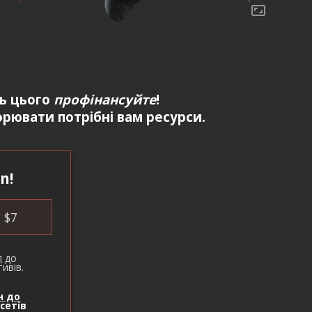
ть цього
профінансуйте
!
рювати потрібні вам ресурси.
n!
$
7
п
до
ивів.
н до
сетів