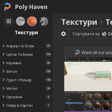
Poly Haven
Текстури
Т
Текстури
С
Сортувати за:
Асфальт & Бітум
22
Want all our ass
Цегла Та Блоки
150
Кераміка
26
Бетон
125
Ґрунт І Рельєф
146
Метал
26
Органічні
6
Папір & Картон
1