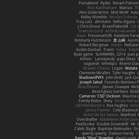
Pomakenel
Ryder
Renart-Patreo
Rico Kanthatham
Marcus
Th
Alex Söderström
MoE MoW
Autu
Kelley Womble
Nicolas Ocheda
Troy Lutz
ahrotahn
Sethu Nguna
M
J Chris Druce
BraanFlakes08
Cut 
Francois Lord
AirSickLowLander
Haan
Pressman505
Katelynn Pars
Kimberly Hutchinson
貴 山崎
Ayomi
Robert Bergman
martin
Nebular
Austin Durban
Travis
Yuliya
Ralph
Ryan game
SLAWWNN_ 2214
Juan p
AVAinc.
Lariotjandy
papi bless
vagueish
Infinitipo
Riverin Da
Braulio Chavez
Logan
Wutata
Clemente Miralles
Tyler Vaughn
ShadowolfVFX
John Britti
Jack Qu
Joseph Salud
Facundo Martinez P
Now Eleanor
Денис Оницев
Mich
Beachglass Gardens
Bobb
Cameron 'CSD' Dickson
Maurice 
Family Rislov
Shiny
Vonda Marqu
LEDAfterBurners
Roe Hughes
Simo
James Paynter
Cole Blazevich
Victor De los Santos
Manfred
Overshafter
Madeleine Andersson
PixelScribe
Double Downshift
Mr. 
Caleb Slagle
Baptiste Belmudes
Gr
qwerty qwerty
Damon Hardy
T
Randy "Blue" Bowden
david curiel