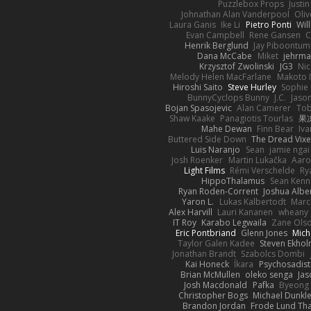
Puzzlebox Props
Justin
Johnathan Alan Vanderpool
Oliv
Laura Ganis
Ike Li
Pietro Ponti
Wil
Evan Campbell
Rene Gansen
C
Henrik Berglund
Jay Piboontum
Dana McCabe
Miket
jehrma
Krzysztof Zwolinski
JG3
Nic
Melody Helen MacFarlane
Makoto 
Hiroshi Saito
Steve Hurley
Sophie 
BunnyCyclops Bunny
J.C.
Jason
Bojan Spasojevic
Alan Camerer
Tob
Shaw Kaake
Panagiotis Tourlas
果冻
Mahe Dewan
Finn Bear
Iv
Buttered Side Down
The Dread Vixe
Luis Naranjo
Sean
jamie ngai 
Josh Roenker
Martin Lukačka
Aaro
Light Films
Rémi Verschelde
Ry
HippoThalamus
Sean Kenn
Ryan Roden-Corrent
Joshua Albe
Yaron L.
Lukas Kalbertodt
Marc
Alex Harvill
Lauri Kananen
wheany
IT Roy
Karabo Legwaila
Zane Ols
Eric Pontbriand
Glenn Jones
Mich
Taylor Galen Kadee
Steven Ekho
Jonathan Brandt
Szabolcs Dombi
Kai Honeck
Íkara
Psychosadist
Brian McMullen
oleko senga
Jas
Josh Macdonald
Pafka
Byeong 
Christopher Bogs
Michael Dunkl
Brandon Jordan
Frode Lund Th