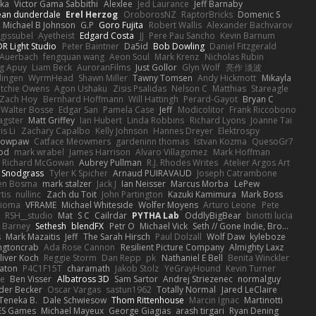
tka
Victor Gama Sabbithi
Alexlee
Jed Laurance
Jeff Barnaby
ean dunderdale
Erel Herzog
OroborosNZ
RaptorBricks
Domenic S
Michael B Johnson
G.P
Goro Fujita
Robert Wallis
Alexander Bachvarov
 gissubel
Ayetheist
Edgard Costa
JJ
Pere Pau Sancho
Kevin Barnum
R Light Studio
Peter Baintner
Da5id
Bob Dowling
Daniel Fitzgerald
Auerbach
fengquan wang
Aeon Soul
Mark Krenz
Nicholas Rubin
g Apuy
Liam Beck
AuroranFilms
Just Gollor
Glyn Wolf
亮作 淡波
dingen
WyrmHead
Shawn Miller
Tawny Tomsen
Andy Hickmott
Mikayla
itchie Owens
Agon Ushaku
Zisis Psalidas
Nelson C
Matthias
Stareagle
Zach Hoy
Bernhard Hoffmann
Will Hattingh
Perard-Gayot
Bryan C
Walter Bosse
Edgar San
Pamela Case
Jeff
Modicolitor
Frank Riccobono
gster
Matt Griffey
Ian Hubert
Linda Robbins
Richard Lyons
Joanne Tai
is Li
Zachary Capalbo
Kelly Johnson
Hannes Dreyer
Elektrospy
Snowpaw
Catface Meowmers
gardeninn thomas
Istvan Kozma
QuesoGr7
ood
mark wrabel
James Harrison
Alvaro Villagomez
Mark Hoffman
Richard McGowan
Aubrey Pullman
R.J. Rhodes Writes
Atelier Argos Art
 Snodgrass
Tyler K Spicher
Arnaud PUIRAVAUD
Joseph Catrambone
en Bosma
mark stalzer
Jack J
Ian Neisser
Marcus Morba
LePew
tis
nullinc
Zach du Toit
John Partington
Kazuki Kamimura
Mark Boss
Zioma
VFRAME
Michael Whiteside
Wolfer Moyens
Arturo Leone
Pete
RSH__studio
Mat
S C
Cailrdar
PYTHA Lab
OddlyBigBear
binotti lucia
Barney
Sethesh
blendFX
Petr O
Michael Vick
Seth // Gone Indie, Bro...
s
Mark Mazaitis
Jeff
The Sarah Hirsch
Paul Dolzall
Wolf Daw
kyleboze
ingtoncrab
Ada Rose Cannon
Resilient Picture Company
Almighty Laxz
liver Koch
Reggie Storm
Dan Repp
pk
Nathaniel E Bell
Benita Winckler
aton
P4C1F15T
charamath
Jakob Stolz
YeGrayHound
Kevin Turner
se
Ben Visser
Albatross 3D
Sam Sartor
Andrej Striezenec
normalguy
der Becker
Oscar Vargas
sastun1962
Totally Normal
Jared LeClaire
Teneka B.
Dale Schwiesow
Thom Rittenhouse
Marcin Ignac
Martinotti
ES Games
Michael Mayeux
George Giagias
arash tirgari
Ryan Dening