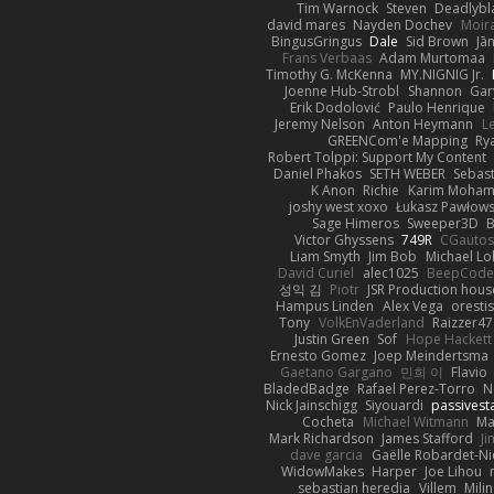
Tim Warnock
Steven
Deadlybl
david mares
Nayden Dochev
Moir
BingusGringus
Dale
Sid Brown
Jā
Frans Verbaas
Adam Murtomaa
Timothy G. McKenna
MY.NIGNIG Jr.
Joenne Hub-Strobl
Shannon
Gar
Erik Dodolović
Paulo Henrique
Jeremy Nelson
Anton Heymann
L
GREENCom'e Mapping
Ry
Robert Tolppi: Support My Content
Daniel Phakos
SETH WEBER
Sebast
K Anon
Richie
Karim Moha
joshy west xoxo
Łukasz Pawłows
Sage Himeros
Sweeper3D
B
Victor Ghyssens
749R
CGauto
Liam Smyth
Jim Bob
Michael Lo
David Curiel
alec1025
BeepCode
성익 김
Piotr
JSR Production hous
Hampus Linden
Alex Vega
oresti
Tony
VolkEnVaderland
Raizzer47
Justin Green
Sof
Hope Hackett
Ernesto Gomez
Joep Meindertsma
Gaetano Gargano
민희 이
Flavio
BladedBadge
Rafael Perez-Torro
N
Nick Jainschigg
Siyouardi
passivest
Cocheta
Michael Witmann
Ma
Mark Richardson
James Stafford
J
dave garcia
Gaëlle Robardet-Ni
WidowMakes
Harper
Joe Lihou
sebastian heredia
Villem
Mili