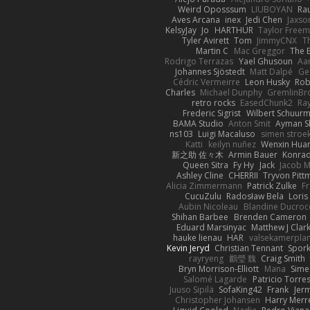
Weird Oposssum
LIUBOYAN
Ra
Aves Arcana
inex
Jedi Chen
Jaxso
KelsyJay
Jo
HARTHUR
Taylor Free
Tyler Avirett
Tom
JimmyCNX
T
Martin C
Mac Greggor
The 
Rodrigo Terrazas
Yael Ghusoun
Aa
Johannes Sjöstedt
Matt Dalpé
Ge
Cédric Vermeirre
Leon Husky
Rob
Charles
Michael Dunphy
GremlinB
retro rocks
EasedChunk2
Ray
Frederic Sigrist
Wilbert Schuur
BAMA Studio
Anton Smit
Ayman S
ns103
Luigi Macaluso
simen stroe
Katti
keilyn nuñez
Wenxin Hua
新之助 佐々木
Armin Bauer
Konrad
Queen Sitra
Fy Hy
Jack
Jacob M
Ashley Cline
CHERRII
Tryvon Pitt
Alicia Zimmermann
Patrick Zulke
F
CucuZulu
Radosław Bela
Loris
Aubin Nicoleau
Blandine Ducroc
Shihan Barbee
Brenden Cameron
Eduard Marsinyac
Matthew J Clar
hauke lienau
HAR
valsekamerplan
Kevin Jeryd
Christian Tennant
Spork
rayryeng
鸝瑩 魏
Craig Smith
Bryn Morrison-Elliott
Mana
Sime
Salomé Lagarde
Patricio Torre
Juuso Sipilä
SofaKing42
Frank
Jer
Christopher Johansen
Harry Merr