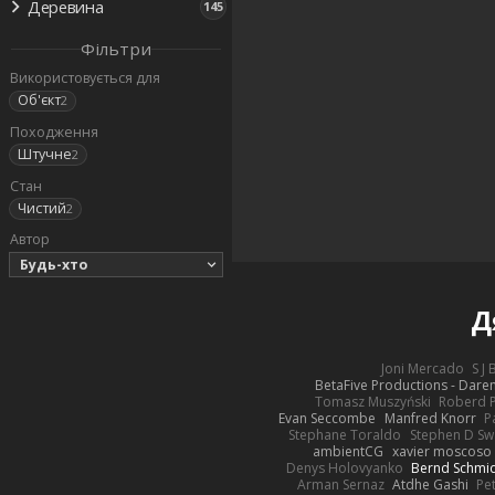
Деревина
145
Фільтри
Використовується для
Об'єкт
2
Походження
Штучне
2
Стан
Чистий
2
Автор
Будь-хто
Д
Joni Mercado
S J
BetaFive Productions - Dar
Tomasz Muszyński
Roberd 
Evan Seccombe
Manfred Knorr
P
Stephane Toraldo
Stephen D Sw
ambientCG
xavier moscoso
Denys Holovyanko
Bernd Schmi
Arman Sernaz
Atdhe Gashi
Pe