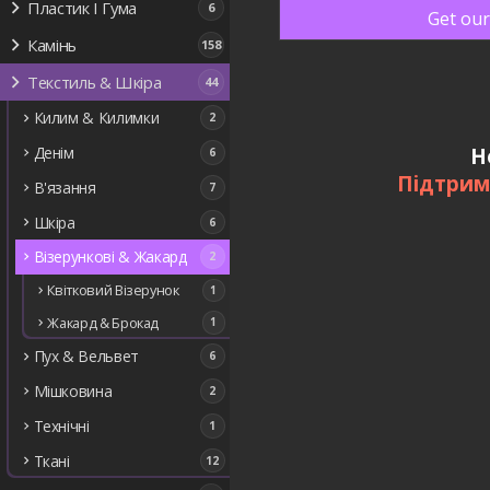
Пластик І Гума
6
Get our
Камінь
158
Текстиль & Шкіра
44
Килим & Килимки
2
Н
Денім
6
Підтрим
В'язання
7
Шкіра
6
Візерункові & Жакард
2
Квітковий Візерунок
1
Жакард & Брокад
1
Пух & Вельвет
6
Мішковина
2
Технічні
1
Ткані
12