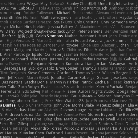
ereza Nemcova
Wogan May
NefaroX
Stanley Chen榕樹
Unearthly Interactive
OnADime
Cabot3D
Paola Avanzo
Sarah
Philipp Krombusch
Anthony Rosbo
 noodle soup
Robbe Callewaert
Michael
Shalekendar
Alexander Levenson
J
Prasanth
Ben Hoffman
Matthew Edgmon
Tara Exotic
Juha Lindfors
Haydon Co
tholi
Carlos Cardenas Negro
Squak Box
Chlo Christine
Gray
Someone Anyo
Mayo
Michael Hirschfelder
Joshua Palfrey
A
Maximino Huertas Vila
Shansen
FW
Darry
Wojciech Świątkiewicz
Jack Lynch
Peter Siemens
Ben Berntsen
Nan
Beefree
治英 矢島
Caleb Simmons
Nathan
baitham i
Maet
Jean
Fenice Ard
som
Ergo Venatus
D
Marco De mitri
Iulian-Eduard Varvara
Jack Plummer
Tem
mleczyk
Valeria Rosales
ZerozenSFM
tbycae
Chloe Kiso
Alastair JL
chen li
O
helbert
Malignant
Hardy
J
Moritz S.
Chihirios
Ethan Mulwee
Jonathan Corre
k
Allen Partridge
EpsilonCG
Peter Jessiman
Nikki Navaille
komito
emil
Saint
s
Joshua Conard
Mike Dyer
Jeremy Fukunaga
Rockie Hoerter
鸿彬 邱
Gabriel
andra Davydenko
Benjamin Newman
Kumatora
Liam Jordan
Masanyao
Andr
Lil Sleeping Bag
SubToMyYTplz
Bryn Couser
HanaYou
Hakar Kerarmor
Elric
Elliott Benjamin
Steve Clements
Gordon S
Thomas Deisz
William Bergen II
Sl
lmer
Jeff Kissel
Martin Býšek
Jonathan Caron-Roberge
Gaston
Jose Luis
sery
Bas Peeters
Sascha Donie
Marvin W Parker
Patrick
Zach Ball
Isaac
katren
vier Caliz
Zach Robyn
Fizzle
Lukas Ess
andrea cerini
Keerthi Pachala
Benjam
 Ferrer Lara
Edo Salvej
Pzit
✧ 𝔪𝔞𝔯𝔦 ✧
eeee
Aurora Nights Studio
Dougal Hen
er
Henri49
Solid Jake
Ricardo Negrete
Саша Ячмень
Solacen
Martynas Gur
ort
Tony Johnson
Sadie J. Foxx
SilentWatcher28
Jose Francisco Martinez
The 
ua Dunfee
Giulio Chiaramonte
John Doe
Mornè Blake
Mateusz Relinger
Elia 
 6
Alan Farkas
Humoud Al-Amiri
Rasmus Hauge
Arlene Lukkarila
ColdRice2
📀
Andreea Cosma
Dan Greenheck
Annette Pew
Stories Beyond The Borders
f McGowan
Carlos Filipe
Oleg
Elsie
Markus Löchte
Anton Howell
Alexander 
Zero
Ben Gillespie
yuijung seo
Imagined Realms
Alani Sanders
Deck
Dane R
n Nuen
jeffsarge
Alexandro Torres
Volico72
morzsa
Jesse Marku
Allan Wrig
ow" Harlan
Kuan lun Chen
DaDrood
Laura Pesenti
Brianna Janssen Saldivar
M
中村秀人
Agnieszka Marut
Jacob apple
Philip Windecker
Matz Klint
Sally Hast