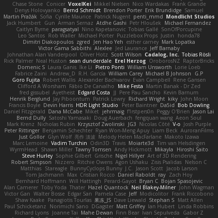
Chase Stone
Conicer
VoxelKei
Mikkel Nielsen
Nico Wardakas
Frank Grande
Denys Holovyanko
Bernd Schmidt
Brendon Porter
Erik Brundidge
Samuel
Martin Pražák
Sofia
Cyrille Maurice
Patrick Nugent
penti_mmd
Mondlicht Studios
Jack Humbert
Gun
Arman Sernaz
Atdhe Gashi
Petr Hloušek
Michael Fernandez
Caitlyn Byrne
paragsatyal
Nino Kapetanovic
Tobias Gallé
SonOfPorcupine
Leo Santos
Rob Waller
Michael Porter
Puzzlebox Props
Justin
honda78
Dimitri Diakopoulos
zgred
Jen Hao Yeh
esther carney
Mark Lopatka
Victor Gama Sabbithi
Alexlee
Jed Laurance
Jeff Barnaby
Johnathan Alan Vanderpool
Oliver Hotz
Scott Wilson
Cadalog, Inc.
Tobias Rösli
Rick Palmer
Neal Huston
sean dunderdale
Erel Herzog
OroborosNZ
RaptorBricks
Domenic S
Laura Ganis
Ike Li
Pietro Ponti
William Unsworth
Lorie Loeb
Fabrice Zaini
Andrew_D
R.H. García
William Carey
Michael B Johnson
G.P
Goro Fujita
Robert Wallis
Alexander Bachvarov
Evan Campbell
Rene Gansen
Clifford A Worsham
Fábio De Carvalho
Mike Festa
Martin Banak - Dr Zed
fred gissubel
Ayetheist
Edgard Costa
JJ
Pere Pau Sancho
Kevin Barnum
Henrik Berglund
Jay Piboontum
Patrick Lowry
Richard Wright
kiky
John Moon
Francis Boyle
Devin Harris
HDR Light Studio
Peter Baintner
Da5id
Bob Dowling
Daniel Fitzgerald
Dana McCabe
Miket
jehrmaig
f1rstpers0n
Peggy O'Brien
Jason Lai
Bernd Dully
Satoshi Yamasaki
Doug Auerbach
fengquan wang
Aeon Soul
Mark Krenz
Nicholas Rubin
Krzysztof Zwolinski
JG3
Nicolas Côté
V-o
Josh Purple
Peter Rittinger
Benjamin Schechter
Ryan Won-Meng Apuy
Liam Beck
AuroranFilms
Just Gollor
Glyn Wolf
亮作 淡波
Melody Helen MacFarlane
Makoto Izawa
Marc Lemoine
Vadim Turchin
Odin3D
Travis
Moiarte3d
Tim van Helsdingen
WyrmHead
Shawn Miller
Tawny Tomsen
Andy Hickmott
Mikayla
Hiroshi Saito
Steve Hurley
Sophie Gilbert
Grische
Nigel Hillyer
Art of 3D Rendering
Robert Simpson
Nizzero
Ritchie Owens
Agon Ushaku
Zisis Psalidas
Nelson C
Matthias
Stareagle
BunnyCyclops Bunny
J.C.
Jason Scott
Jacob Larson
Tom Jachmann
Max
Cristian Rocco
Daniel Raboldt
ray
Zach Hoy
Bernhard Hoffmann
Will Hattingh
Perard-Gayot
Bryan C
Bojan Spasojevic
Alan Camerer
Toby Yoda
Thater
Hazel Quantock
Neil Blakey-Milner
John Wagman
Victor Gan
Walter Bosse
Edgar San
Pamela Case
Jeff
Modicolitor
Frank Riccobono
Shaw Kaake
Panagiotis Tourlas
果冻_JS
Dave Liewald
Stephan S
Matt Allen
Paul Schicketanz
Norimichi Sano
DGagster
Matt Griffey
Ian Hubert
Linda Robbins
Richard Lyons
Joanne Tai
Mahe Dewan
Finn Bear
Ivan Sepulveda
Gabor Z