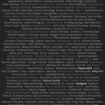
JaaySweeney
Andrei Tabone
Ruslana Dutchak
Allen Partridge
EpsilonCG
Peter Jessiman
Nikki Navaille
komito
emil
Saintetixx
Zhou Weitong
Tony Elwood
Sprague Williams
FeroshGirlSims
Worawut Pongchen
Daniel Jennings
Joshua Conard
Mike Dyer
Jeremy Fukunaga
Rockie Hoerter
鸿彬 邱
Gabriel Brenne
Carmine Ciccone
Paul Shewan
luke gentile
Lux_Fox
azbeaupre
Binsei Numao
Quade Zaban
Aleksandra Davydenko
Benjamin Newman
Kumatora
Liam Jordan
Masanyao
Andreas Gohl
TheThomasTrainzUser
Line Ulv
John Dreessen
David Valentine
Edson Rodriguez
Dávid Borsodi
Lil Sleeping Bag
SubToMyYTplz
Bryn Couser
HanaYou
Hakar Kerarmor
Elric Chen
Michelle Hironaka
Yandong
Supachai Chanarittichai
Leonard Rio
Ben Seaman
Axis Design Studio | Elliott Benjamin
Steve Clements
Gordon S
Thomas Deisz
William Bergen II
Slompy
yotpak
Morgan
Ximo Llopis Barber
Piero Perez
Anthony Simuel
astroblur
Erik Miller
Fred Vollmer
Jeff Kissel
Martin Býšek
Jonathan Caron-Roberge
Gaston
Jose Luis
seryong kim
till toe
Nicolas Ocheda
Clemente Gonzalez
Sean McSharry
Jack Palmstrom
John Daineusaure
Bas Peeters
Sascha Donie
Marvin W Parker
Patrick
Zach Ball
Isaac
katren wood
Deek_Blue
Jason Eyre
Bradley Wilson
Cathy W
Dennis Torosyan
Brian Dolan
Cameron Koch
Xavier Caliz
Zach Robyn
Fizzle
Lukas Ess
andrea cerini
Keerthi Pachala
Benjamin Learmonth
Claudia Toyama
Von Piper Flowers
Søren Rosendahl
Van Den Heuvel Matthew
Alberto Ferrer Lara
Edo Salvej
Pzit
✧ 𝔪𝔞𝔯𝔦 ✧
eeee
Aurora Nights Studio
Dougal Henken
Attila Malarik
uujann
D1REW00F
Ryan Dunn
mura
Jose Espinoza
iiiimmmm
Matthias LN
SteelDriver
Henri49
Solid Jake
Ricardo Negrete
Саша Ячмень
Solacen
Martynas Gurskas
PlaytestDS
Aren
Paul R LeBlanc
vikky
sepehr sabour
Silly Killy
Benoît Texier
Matthew Jeffs
Kelly Port
Tony Johnson
Sadie J. Foxx
SilentWatcher28
Jose Francisco Martinez
The Name Brand Company
Bouillard
Patrick Ryan
Keu
皓欽 涂
Chris DeVere
Foxokles
garzatron
cyclump
Joshua Dunfee
Giulio Chiaramonte
John Doe
Mornè Blake
Mateusz Relinger
Elia ALMALIKI
JC
uiiunan
Rongina
DigiTaco
Thierwaechter
Francois Gandon
Aaron Mceachern
kath
AREA 6
Alan Farkas
Humoud Al-Amiri
Rasmus Hauge
Arlene Lukkarila
ColdRice25
Anthea Ward
Peter Mark Wittmann
Pascal Scrivani
Elias Jimenez
Lawrence Rogers
Kurt Boyer
Risk 📀
Andreea Cosma
Dan Greenheck
Annette Pew
Stories Beyond The Borders
Spark PJ
Mohamad Hadlah
Kyle Mitrione
Ty Grenier
dddddrdrdrdrdr
Marcell Ceslowsky
Cedoulain
Jeff McGowan
Carlos Filipe
Oleg
Elsie
Markus Löchte
Anton Howell
Alexander Adelmann
Spirit-Rush
Moritz Schmidtchen
Liam