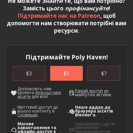
Не можете
знайти
те, що вам потрібно?
Замість цього
профінансуйте
!
Підтримайте нас на Patreon
, щоб
допомогти нам створювати потрібні вам
ресурси.
Підтримайте Poly Haven!
$
3
$
5
$
7
Допоможіть нам
Ранній доступ
до
зробити
безкоштовні
майбутніх активів.
ассети
для всіх!
Миттєвий доступ до
Наша
аддон до
всього контенту в
браузера ассетів
Сховищах
.
Blender'а.
Масове
Навчайтеся у нас
за
завантаження та
допомогою
офлайн-доступ з
повноформатних