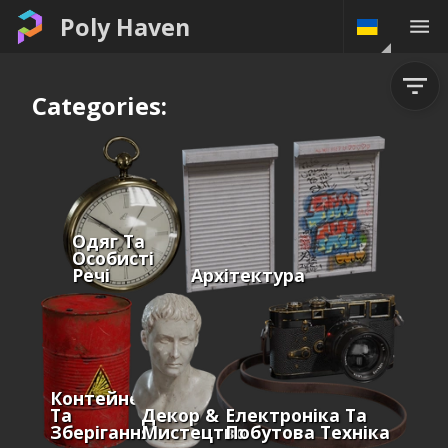
Poly Haven
Categories:
Одяг Та
Особисті
Речі
Архітектура
Контейнери
Та
Декор &
Електроніка Та
Зберігання
Мистецтво
Побутова Техніка