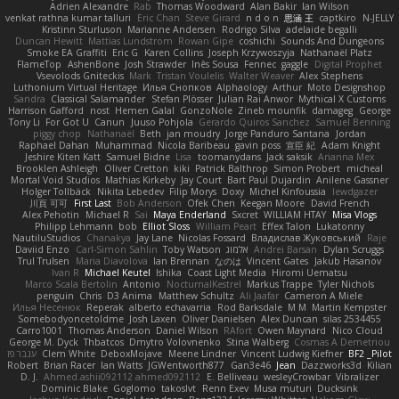
Adrien Alexandre
Rab
Thomas Woodward
Alan Bakir
Ian Wilson
venkat rathna kumar talluri
Eric Chan
Steve Girard
n d o n
思涵 王
captkiro
N-JELLY
Kristinn Sturluson
Marianne Andersen
Rodrigo Silva
adelaide begalli
Duncan Hewitt
Mattias Lundstrom
Rowan Gipe
coshichi
Sounds And Dungeons
Smoke EA Graffiti
Eric G
Karen Collins
Joseph Krzywoszyja
Nathanaël Platz
FlameTop
AshenBone
Josh Strawder
Inês Sousa
Fennec
gaggle
Digital Prophet
Vsevolods Gniteckis
Mark
Tristan Voulelis
Walter Weaver
Alex Stephens
Luthonium Virtual Heritage
Илья Снопков
Alphaology
Arthur
Moto Designshop
Sandra
Classical Salamander
Stefan Plösser
Julian Rai Anwor
Mythical X Customs
Harrison Gafford
nost
Hemen Galal
GonzoNole
Zineb mounfik
damageg
George
Tony Li
For Got U
Canun
Juuso Pohjola
Gerardo Quiros Sanchez
Samuel Benning
piggy chop
Nathanaël
Beth
jan moudry
Jorge Panduro Santana
Jordan
Raphael Dahan
Muhammad
Nicola Baribeau
gavin poss
宣臣 紀
Adam Knight
Jeshire Kiten Katt
Samuel Bidne
Lisa
toomanydans
Jack saksik
Arianna Mex
Brooklen Ashleigh
Oliver Cretton
kiki
Patrick Balthrop
Simon Probert
micheal
Mortal Void Studios
Mathias Kirkeby
Jay Court
Bart Paul Dujardin
Anilene Gassner
Holger Tollbäck
Nikita Lebedev
Filip Morys
Doxy
Michel Kinfoussia
lewdgazer
川頁 可可
First Last
Bob Anderson
Ofek Chen
Keegan Moore
David French
Alex Pehotin
Michael R
Sai
Maya Enderland
Sxcret
WILLIAM HTAY
Misa Vlogs
Philipp Lehmann
bob
Elliot Sloss
William Peart
Effex Talon
Lukatonny
NautiluStudios
Chanakya
Jay Lane
Nicolas Fossard
Владислав Жуковський
Raje
Daviid Enzo
Carl-Simon Sahlin
Toby Watson
אלמוג
Andrei Barsan
Dylan Scruggs
Trul Trulsen
Maria Diavolova
Ian Brennan
なのは
Vincent Gates
Jakub Hasanov
Ivan R
Michael Keutel
Ishika
Coast Light Media
Hiromi Uematsu
Marco Scala Bertolin
Antonio
NocturnalKestrel
Markus Trappe
Tyler Nichols
penguin
Chris
D3 Anima
Matthew Schultz
Ali Jaafar
Cameron A Miele
Илья Несенюк
Reperak
alberto echavarria
Rod Barksdale
M M
Martin Kempster
Somebodyoncetoldme
Josh Laxen
Oliver Danielsen
Alex Duncan
silas 2534455
Carro1001
Thomas Anderson
Daniel Wilson
RAfort
Owen Maynard
Nico Cloud
George M. Dyck
Thbatcos
Dmytro Volovnenko
Stina Walberg
Cosmas A Demetriou
ענבר פז
Clem White
DeboxMojave
Meene Lindner
Vincent Ludwig Kiefner
BF2 _Pilot
Robert
Brian Racer
Ian Watts
JGWentworth877
Gan3e46
Jean
Dazzworks3d
Kilian
D. J.
Ahmed.ashii092112 ahmed092112
E. Belliveau
wesleyCrowbar
Vibralizer
Dominic Blake
Goglomo
takoslvt
Renn Exev
Musa muturi
Ducksink