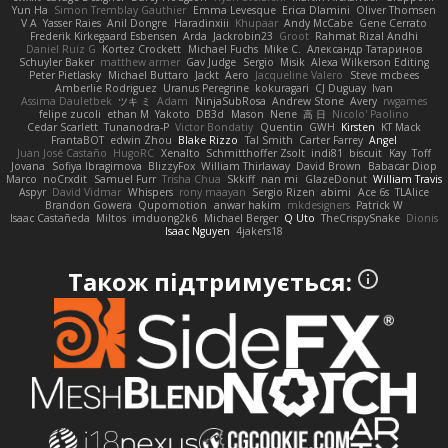
Yun Ha
Simon Tremblay Gauthier
Emma Levesque
Erica Dlamini
Oliver Thomsen
V A
Yasser Raies
Anil Dongre
Haradinxiii
Khupaar
Andy McCabe
Gene Cerrato
Frederik Kirkegaard Esbensen
Arda
Jackrobin23
Groot
Rahmat Rizal Andhi
Daniel Ruiz G
Kortez Crockett
Michael Fuchs
Mike C.
Александр Татаринов
Schuyler Baker
matthew armer
Gav Judge
Sergio
Misik
Alexa Wilkerson Editing
Peter Pietlasky
Michael Buttaro
Jackt
Aero
Jacqueline Valero
Steve mcbees
Amberlie Rodriguez
Uranus Peregrine
kokuragari
CJ Duguay
Ivan
Assima Dauletbek
ツキ ミ
Adam
NinjaSubRosa
Andrew Stone
Avery
rwgames
felipe zucoli
ethan M
Yakoto
DB3d
Mason
Nene
高 日
Nicolo' Paolino
Cedar Scarlett
Tunanodra-P
Victor Bondatiy
Quentin
GWH
Kirsten
KT Mack
FrantaBOT
edwin Zhou
Blake Rizzo
Tal Smith
Carter Farrey
Angel
Juan José Castaño
HugoRC
Xenalto
Schmitthoffer Zsolt
indi81
biscuit
Kay
Toff
Jovana
Sofiya Ibragimova
BlizzyFox
William Thirlaway
David Brown
Babacar Diop
Marco
noCrxdit
Samuel Furr
Trisha Chua
Skkiff
nan mi
GlazeDonut
William Travis
Aspyr
David Vidmar
Whispers
rony maayan
Sergio Rizen
abimi
Ace 6s
TLAlice
Brandon Gowera
Qupomotion
anwar hakim
mkdesigners
Patrick W
Isaac Castañeda
Miltos
imduong2k6
Michael Berger
Q Uto
TheCrispySnake
Dionis
Isaac Nguyen
4jakers18
Також підтримується: