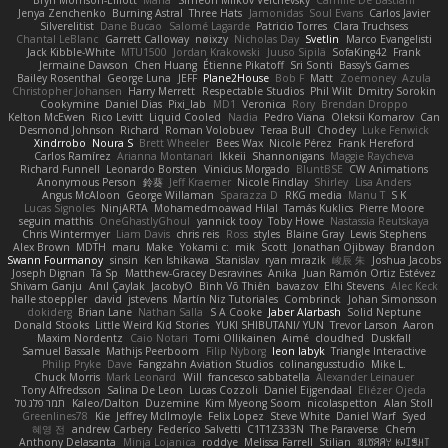
Bryn Morrison-Elliott
Mana
Simeon Milkov Velchevsky
Camille De Bastiani
Jenya Zenchenko
Burning Astral
Three Hats
Jamonidas
Soul Evans
Carlos Javier
Silverelitist
Dane Bucao
Salomé Lagarde
Patricio Torres
Clara Truchsess
Chantal LeBlanc
Garrett Calloway
nøixzy
Nicholas Day
Svetlin
Marco Evangelisti
Jack Kibble-White
MTU1500
Jordan Krakowski
Juuso Sipilä
SofaKing42
Frank
Jermaine Dawson
Chen Huang
Étienne Pikatoff
Sri Sonti
Bassy's Games
Bailey Rosenthal
George Luna
JEFF
Plane2House
Bob F
Matt
Zoemoney
Azula
Christopher Johansen
Harry Merrett
Respectable Studios
Phil Wilt
Dmitry Sorokin
Cookymine
Daniel Dias
Pixi_lab
MD1
Veronica
Rory
Brendan Droppo
Kelton McEwen
Rico Levitt
Liquid Cooled
Nadia
Pedro Viana
Oleksii Komarov
Can
Desmond Johnson
Richard
Roman Volobuev
Teraa Bull
Chodey
Luke Fenwick
Xindrrobo
Noura S
Brett Wheeler
Bees Wax
Nicole Pérez
Frank Hereford
Carlos Ramírez
Arianna Montanari
Ikkeii
Shannonigans
Maggie Raycheva
Richard Funnell
Leonardo Borsten
Vinicius Morgado
BluntBSE
CW Animations
Anonymous Person
鈴葵
Jeff Kraemer
Nicole Findlay
Shirley
Lisa Anders
Angus McAloon
George Willaman
Sparazza D
RKG media
Manu T
S K
Lucas Signoles
NinjARTA
Mohamedmoawad Hilal
Tamás Kuklics
Pierre Moore
seguin matthis
OneGhastlyGhoul
yannick tooy
Toby Howe
Nastassia Reutskaya
Chris Wintermyer
Liam Davis
chris reis
Ross
styles
Blaine Gray
Lewis Stephens
Alex Brown
MDTH
maru
Make
Yokami c:
mik
Scott
Jonathan Ojibway
Brandon
Swann Fourmanoy
sinsin
Ken Ishikawa
Stanislav
ryan mrazik
峻辰 朱
Joshua Jacobs
Joseph Dignan
Ta Sp
Matthew-Gracey Desravines
Anika
Juan Ramón Ortiz Estévez
Shivam Ganju
Anıl Çaylak
JacobyO
Bình Võ Thiên
bavazov
Elhi Stevens
Alec Keck
halle stoeppler
david
jstevens
Martín Niz Tutoriales
Combrinck
Johan Simonsson
dokiderg
Brian Lane
Nathan Salla
S A Cooke
Jaber Alarbash
Solid Neptune
Donald Stooks
Little Weird Kid Stories
YUKI SHIBUTANI/ YUN
Trevor Larson
Aaron
Maxim Nordentz
Caio Notari
Tomi Ollikainen
Aimé
cloudhed
Duskfall
Samuel Bassale
Mathijs Peerboom
Filip Nyborg
leon labyk
Triangle Interactive
Philip Pryke
Dave
Fangzahn Aviation Studios
colinangusstudio
Mike L.
Chuck Morris
Mark Leonard
Will
francesco sabbatella
Alexander Leinauer
Tony Alfredsson
Salina De Leon
Lucas Cozzoli
Daniel Eijgendaal
Eliézer Ojeda
תמר פלג טל
Kaleo/Dalton
Duzemine
Kim Myeong Soom
nicolaspetton
Alan Stoll
Greenlines78
Kie
Jeffrey McIlmoyle
Felix Lopez
Steve White
Daniel Warf
Syed
혜영 전
andrew Carbery
Federico Salvetti
C1T1Z333N
The Paraverse
Chem
Anthony Delasanta
Minja Lojanica
roddye
Melissa Farrell
Stilian
ꌃ꒒ꀎꋪꋪꌩ ꀘꈤꀤꁅꃅ꓄