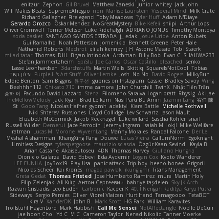
enitzur
Zephon
Gil Bruvel
Matthew Zaneski
junior
whitey
Jack John
Will Makes Beats
SupremeAhegao
nori
Marlise Launstein
Vesperal Mind
Milk Crate
Richard Gallagher
Firelegend
Toby Meadows
Tyler Huff
Adam N'Diaye
Gerardo Orozco
Oskar Mendez
NoGreatMystery
Bike Kefeli
shiipi
Arthur Lops
Oliver Cromwell
Tomer Meltser
Luke Ridehalgh
ADRIANO JONUS
Timothy Montoya
soda basket
SANTIAGO SANTOS ESTRADA
j_ edak
Josue Uribe
Anton Rubets
Gui Ramalho
Noah Patterson
Jomenikia
Bennett Greene
Peter Hale
Nathaniel Roberts
Mechrot
elijah kenney
J H
Astone Massie
Tobi Staerk
milad tatar
Thomas
DHL
Bryan Intindola
Archman
Billy Bob
Evan C
SHALIWA233
Stefan Jammertzheim
SpiSlu
Joe Carlos
Oscar Castillo
bleached
senko
Lasse Leonhardsen
3darchstuffs
Martin Wells
Skittlq
SquareIsNotCool
Tobias
אילון קשת
Purple-H's Art Stuff
Oliver Lemke
Josh
No No
David Rogers
MilkyBun
Eddie Benton
Sam Biggins
윤구선
gupries on Instagram
Cassie
Bradley Savoy
Wing
Beehhhh112
Chikato 710
imma zamora
John Churchill
TwinX
Nhật Tiến Trần
승하 이
Facundo David Lazzaro
Stenz
Filomeno Saraiva
logan pratt
Rhys lg
Aki Jae
TheMellowMelody
Jack Ryan
Brad Leikam
Nasi Paru Bu Amin
Jazmin Lang
宥任 陳
St
Gooo Tang
Nicolas Hafner
gyomh
adaktyl
Kiara Battle
Michelle Rothwell
Niki Shterev
RussJones
Lloyd Collidge
Lev Schwartz
Jason Mault
Elizabeth McCormick
Jakob Recknagel
Luke willard
Sascha Kohler
snail
Russell Wilder
Demerui
Jace Perrodin
Jeremy Ingram
isaiah M
lokjl
Mike Wellfare
ratman
Lucas M. Morone
WyvernLang
Manny Morales
Randal Falcone
Der Le
Meshal Alshammari
KhangXing Pang
Douwe
Lucas Vieira
CallumNorm
Egoknight
Limitless Designs
tylerspetgoose
maurizio sciascia
Özgür Kaan Sevindi
Kayla B
Arian Castane
Akaiseutoseu
4DN
Thomas Harvey
Giuliano Hungria
Dionicio Galarza
David Ebbevi
Eda Aydemir
Logan Cox
Kyoto Wanderer
LEE EUNHA
JoyBox19
Play Usa
panic attack
Trip boy
heeno honee
Grigorii
Nicolas Scheer
Kai Krones
magda pawlak
ikung gmr
Titans Management
Greta Gedat
Thomas Fristed
Jose Humberto Ramirez
mura
Martin Holy
Filip Zelenjak
Ali Kılıç
Антон Сергеевич
bahriye taşdelen
Sky JK Arch
Razvan Cristiadis
Leo Euden
Carbonic
Kacper K
40. I Nengah Raditya Karya Putra
Sideways
Sergio Pamies
Oliver
Viorel Vlaican
Hurt Hand
Tamagoooo
TetaBOT
Kira V
XanderDK
John B.
Mark Scott
HG Park
William Karavites
Trollstuhl HagenLord
Mark Habbish
Call Me Sensei
NotARectangle
Noelle DeCuir
jae hoon Choi
Yd C
M C
Cameron Taylor
Nenad Nikolic
Tanner Moerke