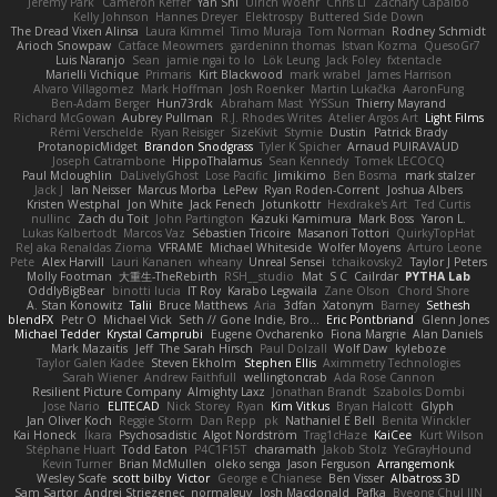
Jeremy Park
Cameron Keffer
Yan Shi
Ulrich Woehr
Chris Li
Zachary Capalbo
Kelly Johnson
Hannes Dreyer
Elektrospy
Buttered Side Down
The Dread Vixen Alinsa
Laura Kimmel
Timo Muraja
Tom Norman
Rodney Schmidt
Arioch Snowpaw
Catface Meowmers
gardeninn thomas
Istvan Kozma
QuesoGr7
Luis Naranjo
Sean
jamie ngai to lo
Lök Leung
Jack Foley
fxtentacle
Marielli Vichique
Primaris
Kirt Blackwood
mark wrabel
James Harrison
Alvaro Villagomez
Mark Hoffman
Josh Roenker
Martin Lukačka
AaronFung
Ben-Adam Berger
Hun73rdk
Abraham Mast
YYSSun
Thierry Mayrand
Richard McGowan
Aubrey Pullman
R.J. Rhodes Writes
Atelier Argos Art
Light Films
Rémi Verschelde
Ryan Reisiger
SizeKivit
Stymie
Dustin
Patrick Brady
ProtanopicMidget
Brandon Snodgrass
Tyler K Spicher
Arnaud PUIRAVAUD
Joseph Catrambone
HippoThalamus
Sean Kennedy
Tomek LECOCQ
Paul Mcloughlin
DaLivelyGhost
Lose Pacific
Jimikimo
Ben Bosma
mark stalzer
Jack J
Ian Neisser
Marcus Morba
LePew
Ryan Roden-Corrent
Joshua Albers
Kristen Westphal
Jon White
Jack Fenech
Jotunkottr
Hexdrake's Art
Ted Curtis
nullinc
Zach du Toit
John Partington
Kazuki Kamimura
Mark Boss
Yaron L.
Lukas Kalbertodt
Marcos Vaz
Sébastien Tricoire
Masanori Tottori
QuirkyTopHat
ReJ aka Renaldas Zioma
VFRAME
Michael Whiteside
Wolfer Moyens
Arturo Leone
Pete
Alex Harvill
Lauri Kananen
wheany
Unreal Sensei
tchaikovsky2
Taylor J Peters
Molly Footman
大重生-TheRebirth
RSH__studio
Mat
S C
Cailrdar
PYTHA Lab
OddlyBigBear
binotti lucia
IT Roy
Karabo Legwaila
Zane Olson
Chord Shore
A. Stan Konowitz
Talii
Bruce Matthews
Aria
3dfan
Xatonym
Barney
Sethesh
blendFX
Petr O
Michael Vick
Seth // Gone Indie, Bro...
Eric Pontbriand
Glenn Jones
Michael Tedder
Krystal Camprubi
Eugene Ovcharenko
Fiona Margrie
Alan Daniels
Mark Mazaitis
Jeff
The Sarah Hirsch
Paul Dolzall
Wolf Daw
kyleboze
Taylor Galen Kadee
Steven Ekholm
Stephen Ellis
Aximmetry Technologies
Sarah Wiener
Andrew Faithfull
wellingtoncrab
Ada Rose Cannon
Resilient Picture Company
Almighty Laxz
Jonathan Brandt
Szabolcs Dombi
Jose Nario
ELITECAD
Nick Storey
Ryan
Kim Vitkus
Bryan Halcott
Glyph
Jan Oliver Koch
Reggie Storm
Dan Repp
pk
Nathaniel E Bell
Benita Winckler
Kai Honeck
Íkara
Psychosadistic
Algot Nordström
Trag1cHaze
KaiCee
Kurt Wilson
Stéphane Huart
Todd Eaton
P4C1F15T
charamath
Jakob Stolz
YeGrayHound
Kevin Turner
Brian McMullen
oleko senga
Jason Ferguson
Arrangemonk
Wesley Scafe
scott bilby
Victor
George e Chianese
Ben Visser
Albatross 3D
Sam Sartor
Andrej Striezenec
normalguy
Josh Macdonald
Pafka
Byeong Chul JIN