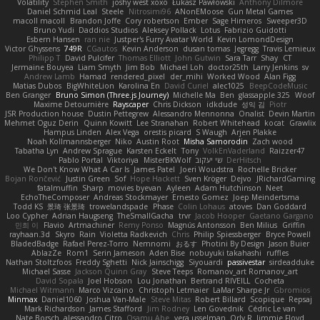
Volatility
Stephen Smith
joshy west xoxo
Łukasz Pawłowski
Anthony Dilmore
Daniel Schmid Leal
Steele
Nitrosimi96
ANonEMoose
Gun Metal Games
macoll macoll
Brandon Joffe
Cory robertson
Ember
Sage Himeros
Sweeper3D
Bruno Yudi
Daddios Studios
Aleksey Pollack
Lotus
Fabrizio Guidotti
Esbern Hansen
ran nie
Justper's Furry Avatar World
Kevin LomondDesign
Victor Ghyssens
749R
CGautos
Kevin Anderson
dusan tomas
Jegregg
Travis Lemieux
Philipp T
David Pulcifer
Thomas Elliott
John Gutwin
Sara Tarr
Shay
CT
Jermaine Bouyea
Liam Smyth
Jim Bob
Michael Loh
doctor25th
Larry Jenkins
sv
Andrew Lamb
Hamad
rendered_pixel
der_mihi
Worked Wood
Alan Figg
Matias Dubos
BigWhiteLion
Karolina En
David Curiel
alec1025
BeepCodeMusic
Ben Granger
Bruno Simon (Three.js Journey)
Michelle Ma
Ben
glassapple 325
Woof
Maxime Detournière
Rayscaper
Chris Dickson
idkdude
성익 김
Piotr
JSR Production house
Dustin Pettegrew
Alessandro Mennonna
Onalist
Devin Martin
Mehmet Oguz Derin
Quinn Kowitt
Lee Stranahan
Robert Whitehead
kocat
Grawlix
Hampus Linden
Alex Vega
orestis picard
S Waugh
Arjen Plakke
Noah Kollmannsberger
Niko
Austin Root
Misha Samorodin
Zach wood
Tabatha Lyn
Andrew Sprague
Karsten Eckelt
Tony
VolkEnVaderland
Raizzer47
Pablo Portal
Viktoriya
MisterBKWolf
שי יעקוב
DerHitsch
We Don't Know What A Car Is
James Patel
Joeri Woudstra
Rochelle Bricker
Bojan Rončević
Justin Green
Sof
Hope Hackett
Sven Kröger
Dejvo
JRichardGaming
fatalmuffin
Sharp
movies byevan
Ayleen
Adam Hutchinson
Neet
EchoTheComposer
Andreas Stockmayer
Ernesto Gomez
Joep Meindertsma
Todd KS
景琦 张景琦
trowelandspade
Phase
Colin Lohaus
atoves
Dan Goddard
Loo Cypher
Adrian Haugseng
TheSmallGacha
trvr
Jacob Hooper
Gaetano Gargano
민희 이
Flavio
Artmachiner
Remy Ponso
Magnús Antonsson
Ben Milius
Griffin
rayhaan.3d
Skyro
Rain
Violetta Radkevich
Chris
Philip Spiessberger
Bryce Powell
BladedBadge
Rafael Perez-Torro
Nemnomi
おるす
Photini By Design
Jason Buier
AblazZe
Rom1
Serin Jameson
Aden Bise
nobuyuki takahashi
ruffles
Nathan Stoltzfoos
Freddy Sghetti
Nick Jainschigg
Siyouardi
passivestar
sirdeadduke
Michael Sasse
Jackson Quinn Gray
Steve Teeps
Romanov_art Romanov_art
David Sopala
Joel Hobson
Lou Jonathan
Bertrand RIVEILL
Cocheta
Michael Witmann
Marco Vizcaino
Christoph Letmaier
LaMar Sharpe Jr
Gbromios
Minmax
Daniel1060
Joshua Van-Male
Steve Mitas
Robert Billard
Scopique
Repsaj
Mark Richardson
James Stafford
Jim Rodney
Len Govednik
Cédric Le van
Nate Borsch
alessandro Citro
Osamu Abe
vera usselman
Orly R
Jimmie Floyd