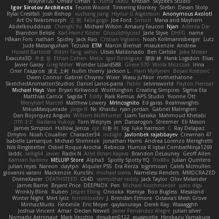
Wayne120
Omair Omari
L
Yuma Taesu
Kristian
Skyzee's Studio
Igor Sirotov Architects
Teunis Woord
Tinkering Monkey
Stefan
Devan Stolp
Rylai Crestfall
Josh Bishop
xuchang jiang
Hlynur G Asgeirsson
Anonymous Axolotl
Art Ov Nekromorph
正 明
Felix gogo
Joe Ford
Simon
Mana and Mayhem
Abdelkouddouss
ChengXi Yu
Michael Wilson
Amaury Faucon
Njan
Adenta Dar
Brandon Belisle
Karl-Heinz Köster
Ghoulishlycool
Jarle Styve
DHFG
name
Håkan Fors
nathan
Spidey
Jack Rao
Cristian Vigliano
Noah Kollmannsberger
Lutz
Jude Matanguihan
Tezuka
ETM
Marcin Biernat
miaukenzie
Andrew
Horald Bartoldt
ttitim Tang
sahin
Ulises Maldonado
Ben Carlisle
Jake Messer
Exacute3D
주호 정
Ethan Cohen
Metix
Igor Rodriguez
朋弥 林
Hank Logsdon
Elias
Javier Garay
Greg Miller
Wonder Lizard588
Gliese 570
Wiola Miszczak
Irina
Олег Гладков
凌太 上村
hullin thierry
Jackson L.
Harri Myllynen
Bojan Kostovic
Owen Connor
Gabriel Chvyrev
Wixer
Wasu Ju'Nior
mrthethatone
SketchedAnimationStudios
Daniel Larios-parra
Pablo
selvinsworld
Payton Heniser
Michael Hays
Vae
Bryan Kirkwood
Worthington
Creating Simpires
Sigma Eta
Matthias Carrick
Sagida T
Eddy
Raik Remus
APS Studio
Yvonne Ott
Menyhárt Marcell
Matthew Lowery
MrIncognito
Ed garas
Realmwrights
MikusMasquerade
jorge R
Ns
Khaidu
ryan jordan
Gabriel Malmgren
Dan Bojorquez Angulo
Williem McWhorter
Liam Tanaka
Mahmoud Khetabi
יניב חלה
Sladana Vukoja
Tom Weijnjes
jen
Danarogon
Streemer
Eli Mason
James Simpson
Hollow_Jenza
eje
지환 이
log
luke harrison
C
Ray Delapaz
Dmytro
Noah Couallier
Character34
indiiglo
Javlonbek rajabbayev
Crewman 47
Isabelle Lamarque
Michael Shimniok
Jonathan Harris
Andrea Lorenzo Mereghetti
Nils Ringlstetter
Osbiel Roque Arocha
Rebecca
Humza R Iqbal CombatNinja1269
laddc
sellig64
Javier
Radix N
Ariel Ilmari Kajava
Brandon DeLauney
Geoff Allen
Kamran Kadirov
MELUIP Store
Alpha3
Spotty Spotty YQ
TrixMix
Julian Quintero
julian reyes
Nareon
claytpn
Alquiler PS5
Era Rerza
bjgrimoari
Caleb Mcmullen
giovanni varani
Mackenzie
KuroShi
michael sierra
Nameless Renders
MMDCRAZED
DivineXavier
DEATHSTEED
Cli4D
vamsidhar reddy
Jack Taylor
Olov Melander
James Barrie
Bryant Price
DEEPNOX
Pen
Michael Koschmieder
pato dlgv
Wrinkly Blink
Ruben
Jesper Elling
Onooka
Kseniya
Boo Bugless
Mesaland
Winter Night
Mert İyiiz
forrobloxdev
J. Brendan Elmore
Octavia's Mesh Grove
MinhazMurks
Fxntxnile
Eric Moyer
qaylanuraya
Derek Ray
Waaagghh
Joshua Vincent
Amar
Declan Newell
Javier Fernández Alegre
julian silver
Nomadic Astronaut
Mark Vecchio
dosuken0122
quagootle
Hirokazu Yamakura