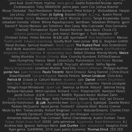
Jake Aust
Scott Peters
mytrixx
dave garcia
Gaëlle Robardet-Nicolas
wymo
Zoidrawzaton
Toby SWANSON
Jaime Jasso
Liam Cox
Joshua Bramer
Mucai 'Daduska'
Paul Henderson
Nisse Axman
Peter Križan Jr.
WidowMakes
Harper
Joe Lihou
michael Chan
Jo Gylling
Braiden Dolph
たこーん
Austin Pierce
Willem Hörter
Valery
Maxence Vinot
Lev K
Woozle
Ackley
Tanya Krzywinska
Gorto
sebastian heredia
Villem
Milina Papadopoulos
SamBean
Sebastian Williams
igorrr
Daniel P
Nicole Manson
Jan Tellethon
Ben Casey
Max Cukrowski
Elvis Germano
CharlesD
Pomakenel
Ryder
Renart-Patreon
Kazo Kazo
Chuck CG
antonio palacios puertas
jack manzi
Bertinger
k
Tom Kayakson
GP
Christian Schau
Hristo Nikolov
将太郎 山田
kyomawolf
Rico Kanthatham
Marcus
ThatDude69
Edward Greenberg
Scruffy Wolf
Irwin Jomar
曜萌 石
Stephen Griffith
Pascal Bureau
Samuel Avraham
Steve Cypert
The Rusted Pixel
Alex Söderström
MoE MoW
Autumn Grace
Leonardo Grosso
Alexander Williams
KerriTheWriter
alejandro chavez herrera
V
ramandeep kaur
Rafael Oliveira
Wendy Morris
Matze
Kelley Womble
Nicolas Ocheda
Kiba
Crunchy Numbers
El/Ellie/Eleanor
Sean Humphrey
Franco
Malik
LotionZulu
Punchersize
Neil Rowe
Nicolas
Genevieve Dumas
rich
cav528
Troy Lutz
ahrotahn
Sethu Nguna
Maciej Krzyszkowski
Jonathan Mullen
Reid Ellis
Robert Jefferson
Philippe Authier
yunlai hao
Juan Fonseca
Paulo Trecenti
Karol Droszcz
Fancy Flannel
J Chris Druce
BraanFlakes08
Cut and Ripped
Patrick Perkins
Simon Lindauer
Chris Arko
Patrick M
Didadi Le
Callum Walton
etudenc
zylo
Daniel
Artem Zhuzhlikov
Sam Gao
Womp
Francois Lord
AirSickLowLander
Guillermo
Henrik Lindqvist
Village's hope Miniatures
Spark Lab
Seamus
La Monk
Kitsun3
Sabrina Yeong
Barbara Hanusiak
Mitch Landers
Richard
Haan
Pressman505
Katelynn Parsec
Jacob Duhon
포로루
Deborah
84d93r
Ryszard Abdul
Michael Zahn
Diego Bermudez
Raw Magic
Kelly Tomlinson | Vision Space
VuD
Jaii Orozco
Kimberly Hutchinson
貴 山崎
Ayomide Awe
Sicong Ouyang
bjakbjak
Davide Medici
Padraic McQuarrie
david james
Toriten57
Ginsnile Allen
Moritz Cremer
Made by Miri
Tobias Jensby
Robert Bergman
martin
NebularStreams
Charles Chen
Anxiety Opossum
Carlos Esplugues
Jim Kneuper
sebastian botero
Almantas Vasiliauskas
Tess Cornwall
Rahul Chandwaney
Austin Durban
Travis
Yuliya
Ralph Does Stuff
EEEEE
Jelle sahmkow
Scopitones
Brad Mellesmoen
A J
Andrew Islas
Ignacio
Kalliope Marie
Josh Dunfee
Gen
viviisection
Seraphin Ernst
Ryan game
SLAWWNN_ 2214
Juan pablo Gutierrez
Thomas Elrod
ZED ZED