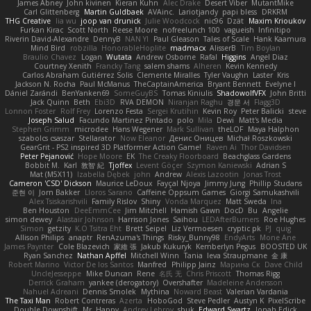
James Abney
John kivinen
Kieran Kuhn
Alec Drake
Desert Viber
MutantMike
Carl Glittenberg
Martin Guldbaek
AVAinc.
Lariotjandy
papi bless
DRKRM
THG Creative
lia wu
joop van drunick
Julie Woodcock
nic96
Dzät
Maxim Krioukov
Furkan Kirac
Scott North
Reese Moore
nofreelunch 100
vagueish
Infinitipo
Riverin David-Alexandre
DennyB
NAN YI
Paul Gleason
Tales of Scale
Hank Kaamura
Mind Bird
robzilla
HonorableHoplite
madmacx
AlisserB
Tim Boylan
Braulio Chavez
Logan
Wutata
Andrew Osborne
Rafal
Higgins
Angel Diaz
Courtney Xenith
Francky Tang
salem shams
Alheren
Kevin Kennedy
Carlos Abraham Gutiérrez Solis
Clemente Miralles
Tyler Vaughn
Laster
Kris
Jackson N. Rocha
Paul McManus
TheCaptainAmerica
Bryant Bennett
Evelyne I
Dániel Zarándi
BenYanken69
SomeGuyBS
Tomas Kiniulis
ShadowolfVFX
John Britti
Jack Quinn
Beth
Ebi3D
RVA DEMON
Niranjan Raghu
경문 서
Flagg3D
Lonnon Foster
Rolf Frey
Lorenzo Festa
Sergei Krutihin
Kevin Roy
Peter Balicki
steve
Joseph Salud
Facundo Martinez Pintado
polo
Mila
Dewi
Matt's Media
Stephen Grimm
microdee
Hans Wegener
Mark Sullivan
theLOF
Maya Halphon
szabolcs csaszar
Stellarator
Now Eleanor
Денис Оницев
Michał Roszkowski
GearGrit - PS2 inspired 3D Platformer Action Game!
Raven Ai
Thor Davidsen
Peter Pejanović
Hope Moore
EK
The Creaky Floorboard
Beachglass Gardens
Bobbit M.
Karl
敦智 紀
Tjoffex
Levent Göçer
Szymon Kaniewski
Adrian S
Mat (M5X11)
Izabella Dębek
john
Andrew
Alexis Lazootin
Jonas Trost
Cameron 'CSD' Dickson
Maurice LeDoux
Fayçal Njoya
Jimmy Jung
Phillip Studans
준현 이
Jorn Bakker
Lloros Sarano
Caffeine Oppsum Games
Giorgi Samukashvili
Alex Tsiskarishvili
Family Rislov
Shiny
Vonda Marquez
Matt Sweda
Ina
Ben Houston
DeeEmmCee
Jim Mitchell
Hamish Gawn
DocD
Bu
Angelie
simon dewey
Alastair Johnson
Harrison Jones
Saihou
LEDAfterBurners
Roe Hughes
Simon
getzity
K.O Tsitra Eht
Brett Seipel
Liz Vermoesen
cryptic pk
PJ
quig
Allison Philips
anaptr
RenAzuma's Things
Risky_Bunny98
EndyArts
Mone Ane
James Paynter
Cole Blazevich
家維 張
Jakub Kukuryk
Kemberlyn Pegus
BOOSTED UK
Ryan Sanchez
Nathan Apffel
Mitchell Winn
Tania
Ieva Straupmane
金 康
Robert Marino
Victor De los Santos
Manfred
Philipp Jainz
Марина Ск
Dave Child
UncleJesseppe
Mike Duncan
Rene
名氏 无
Chris Priscott
Thomas Rigg
Derrick Graham
yankee (derogatory)
Overshafter
Madeleine Andersson
Nahuel Adreani
Dennis Smolek
Mythina
Noward Beast
Valerian Vardania
The Taxi Man
Robert Contreras
Azerta
HoboGod
Steve Pedler
Austyn K
PixelScribe
Double Downshift
Mr. Happy
Andrey Lebrov
sbuk
Edward Swartz
Jonah Edick