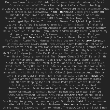
Dumbass Dragon
Alkaza1996
jAde
Lea Seidman Hernandez
Alexander Becker
Oscar Vargas
sastun1962
Totally Normal
Jared LeClaire
Christopher Bogs
Michael Dunkley
Alex Hyner
Scott Gilbert
Matthew Gerard
Julius Brockelmann
Alex
sotiris
Teneka B.
Dale Schwiesow
Thom Rittenhouse
Marcin Ignac
Martinotti
Brandon Jordan
Frode Lund Tharaldsen
Gerard Redmond
Walter Rice
Dennis Korpel
Matthew Stevens
PIXDES Games
Michael Mayeux
George Giagias
arash tirgari
Ryan Dening
Tim Warnock
Steven
Deadlyblack
Lupo Marcio
creative mart
M Tera
Sebastian Karlsson
Iaian7 / John Einselen
AsTheRainFell
Volkor
Rijndael
Patrick T Sullivan
Alexander Rath
david mares
Nayden Dochev
Moira
Never Give Up
Sunamii
Ryan Rohrer
Andrew Oakley
Maraz
Mark Kohalmy
Michigan J Frog
Harvey Fong
CJ Guzman
Beefyblimps
Joakim Dahl
Jose
BingusGringus
Dale
Sid Brown
Jānis Circenis
Masashi Ueda
Bill Kinnon
Max Topham
Austin Walzl
Hannes
Rens Bais
qualtro
Piotr
Andrew Stevenson
anthony lawrence
Stuart Marsh
Frans Verbaas
Adam Murtomaa
Phil Galler
Matthew Garnett-Frizelle
Saliven
Markus Michael Egger
Andrew
J
Caramel the Vixen
Timothy J. Aveni
Moth
James Miller
z
Nico Marniok
Timothy G. McKenna
MY.NIGNIG Jr.
Kigon
John Cido
Der12teEisvogel
Brad Corlett
Basti
maj
LaCimaise
Thom Bakker
Chogang
Jason Pielak
Tiran Dagan
Claude GIROLET
Darian Smith
Joenne Hub-Strobl
Shannon
Gary English
Colin Dunne
Martin Koťátko
Alexis Shuping
William Lee
Trevor Hughes
Gabriella Caldwell
Vasili Rodriguez
David Beneš
Jeremy Brouwer
Erik Dodolović
Paulo Henrique
Hoodwinkedfool
Ruben Vroman
David Sibley
Emil Herzenstiel
Charles Janson
Christian Gomez
James Wilson
Niko Bidoli
Danny Arnold
CGJackB
Jeremy Nelson
Anton Heymann
Leo S
Brendon Padjasek
Evan Tillett
Bryan Applegate
Dylan Hall
J Ewell
Dys
Quddle Jameson
patrick siemer
nate
Mareno Harr Olsen
Brett Williams
GREENCom'e Mapping
Ryan Bell
Xcrow
Pedro Javier Somoza Hernando
Paul Klingberg
Olivié Bouchard
Damiano Mazzocchini
Raven Realm
Johann Oosthuizen
Scott
Robert Tolppi: Support My Content
Randy Bloom
henrik rasmussen
Greenheart
Ransom Bergen
Andreas Wetter
Edomod
PD100 Academy of Art
Clafoutis
Arttu Piisila
JeffChristiansen
Daniel Phakos
SETH WEBER
Sebastian Witt
Tom Pike
Kenleung Leung
Enrique Gonzalez
Zack Bishop
Rouge guy
brandon dudley
Joel Gordils
GadFlight
Charles Herrmann
Justin
LvH
K Anon
Richie
Karim Mohamed
Weichnudel
Marcus Grennborg
christian cuttino
DaveHuman
juanito
Johan L
Theresa A. Carroll
Iain Black
Einarr