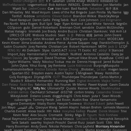
Victor Ofvergard
苏打
K Y
Galahan
Derek Anwyl
W00k13
Released 50
MeTheManwich
iosgamertool
Bob Ashton
INFADEL
Devin Mattox
Jon Martello
Jan
Wyatt Sui
LesterCovax
Cue
tran tuan
Bad Radish
Sebastian
暁子 清水
Dan Wheatley
Md. Wasif Anjum
Lewis of the Rat Brigade
Juan Pinilla
My Name
Iggy
Terifict
Kiddow
simsterns
Olivier Babet
Brandon Wilkie
BlackSkyNinja
Pavel Karapud
Daren Gallo
Peleg Tabib
Null
Cole Johnson
Joe Bergmann
Pav North
Mike Rogers
Bull Spit
Sage
Ryan Kirkland
Luke White
Yannick
falgn0n
CGSpoon
gubi
Daniel Robertson
Brennan Oort
sanxbile
Dustin McGlinchey
Matias Vialagro
lininx66
Joe Brady
Andre Buzzo
Christian Stankovic
Việt Anh Lê
LYRICS OF LIFE
Webora Studios
Sean
乐 音
Petros
眠瓏
James
John Deere
Roman Vyborny
John Woodall
an l
BZK Gaming Leo
chen zhen
MODECAM
Kevin Klever
dima sirababa
Andrew Pierce
Артем Бардин
nagi
FranklinTremplin
JL
Iustin Ocunschi
Joey Parrella
Christian Lee
Robert Hankinson
M0TH
Jack Ü
LCQP
FENG XU
Ali DeAdam
Styxx
GLASS ACT
kona
T1 Exotic
RZ
abby!
ll Stanced
Import_bpy
Hamsternator
Forest Katsch
NuWest
Antonio Castaldo
Daisy Jai
Tristan Davies
Jay Spurgeon
David Thomas
Samuel Vikse Bruvik
BusaBusa
C+HO aR
Taylor Williams
Vasily
Nikoloz Todua
ma de
Dennis Hosgood
Jared Bullard
John Dykes
Yihui Xiong
Jay Renteria
Lucie Královcová
BurpingMusquito
humansoulinterface
Hector Estrada
Ranya Zhong
_Blobster_
Le sun
megan lavoie
Spartan 052
Brayden evans
Austin Taylor
S Mingkwan
Wawy
Kerstetter
Gicly Rodríguez
DryingUEFN
IS IT?
Thunderjaw Thunderjaw
Carlos Martin Jr
Studio 9
Alberto Hernandez
Running Man
Digital Ancients
Vlajko Tomić
Dan Palasz
Fadil Bay
Fabricio BJS
Ash Younes
Mr Memz
Paweł Krysiak
Gavin Dasuta
The Mighty KC
Nifty Nic
UltimateTJF
Quistis
Reinier Weerts
MaxMinutiae
Adrián ramos
Oachkatzl Schwoaf
dr32768
corbin tinsley
Cassandra Stewart
MikeyLikesIt
Delano Lowes
doggybdog26
Chris Aitan
yuta t
Sean Woods
cubeorigins
Tommy Parish
Just Rovin
Austin Rea
Shane Yamamoto
Eugene Dementjev
Vitaliy Florin
Никуся Гноянко
Michael Eckert
John Fewell
Jon Mayo
مالك البلوشي
Qiaoyue Wang
Salem Alajmi
Fabian Brehm
Lemesle Maxence
Charles Everett
Alexa trade
HH
Keke
покупка байер
Poulet
Derek Messier
Trivi
Kevin Neal
Alex Souza
Cromatik
Slinky
Migu D
Yyyum
Nick Forshaw
Pascal Raymond Cazemier
Denis Moura Velasco
Sinclaire Black
Xenophik Xenophik
Tarik Sakalli
swarfey
Vojtech Proschl
Daniel Ruiz
Josiah Scott
13th
Mik
Harry Boorman
Andy Davis
Nikolai Petersen
Chris Layfield
Morrissey Alexander
swxift
savage Designer
Darcy Hodgson
Ryan Stelzleni
Martin Alexander
Giupponi