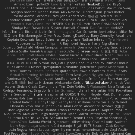
Joshua Kendrick
Daniel Arendzen
Bang1324
Jeremy Whitter
Nekom Glew
Amako Izumi
jeffox09
Caro
Brennan Rafters
NewbieDot
iz o
Kay-S
Zee MacDonald
Antonio Gasca-Alvarez
Jacob Dillon
Joe Chabot
Maximum Swag
morgan monroe
Nader Hassan
Alex Navarre
BlindPenguin
James Barber
Ernesto Alonso Paredes Burgos
John Anders Stav
현진 김
Neil McG
buhii
Capsule Studios
Jayden !
Enrique
Sascha Huncke
Elīza M.
Melli
arbiter1209
Hyprotix
Harry Conquest
DESTER
Kiki
Jake Ruesch
Steve CHAUDANSON
Bhukya Hari Prasad Naik
Slaytex Marshall
Gromit
Dan Pachter
dork667
Infant Terrible
Richard
Jaelin Smith
mattyrails
Carl Schwerin
Joeri Lefévre
Mike
Sol
J&G
Jon
Eric Manongdo
Oliver Frost
DancingDeadGuy
Barry Connolly
Aeval
Jon
Captain Coconuts
Jacob Schealler
ari-goldman
Nathan Johnson
Tyler Herbert
Puppeteerist
Tyler Phillips
J.P. Raymond
hayden harry
NightRaven
Eduardo Gottschald
Abeni Campos
cameronfr
Dominick
Joe Young
Sascha Becker
Joshua Scelfo
Annah Gestaga
SmaackBZ62
JollyYeen
oscall L
友理 斉藤
Kuba
Gabrielius M
Scott Moen
Kaylee
Thomas Pierro
Gustavo Pliego
Noah
Юлія Кізі
Daisy Belknap
ZMM
Jason Anderson
Christian Kohli
Satyan Patel
YEDA HOME DECOR
Simon
Reg_LMO
Jacob Denault
ApocDev
Rumlo Olmub
Buz Carter
Bill Master
rpcexploiter
Reinaldus
jadedesign
Jamie Arseneault
K
Derek Toombs
Renato Pinochet
qrator
Ben
cawc
XPhantom
Mimski Beats
Virtual Performing Live Music Events
Tom Neal
Jason Nguyen
Alyssa Everett
Cyndersanity
Petr Fořt
disiboi
AnuRobinson
Shane Smith-Rojo
Evan Harridge
大海 久我
lilith
Joshua Hickman
Aleksandar Caricic
Nikita Leshakov
Amanda Vest
Axiom
Stefan Knaak
David Jindra
Tim
Zoie Robles
N Watanabe
Nina Takáčová
Rodrigo Hernández Salgado
Jan
Sari Schwarz
Indiana J
ella larkin
基德
Pocketfans
Daniel Sonderhoff
Zicalam
zephaniah CORSON
Florin Negele
Mark Dohrenbusch
Yunseong Noh
Liam Trancoso
Blob
Phill D
T_Zydelski
Konstantinos Polychroniadis
Targeted Individual Body Logger
Randy Lane
melanie hamilton
Lucy
Weasel
Elanor la
Vova Diakur
Jaden Rosi
Alon Cohen
Alexander October
文謙 許
Thor Ragnaros
Antoine Daubas
Ethan Tomaso
huaxuan Lei
Raptite
mogura
Nick Smith
AMcCarroll
high strangeness
Dylan Gorrell
Patrick Stallings
Neil Baker
ElUltimo DeLaFila
Yousick
Sankaku Bear
Dennis Libon
Reymeld Santiago
AJ
FacinusChip
Dakota Wreski
n_morcatti
killswitchkay
Charles Louie
Avaister
Liam Bryant
sagar sasson
rafael naranjo
Elijah
ELITE Scratch
Zack Kepner
Justin Rogow
Andre Labuschagne
lily ren
maxime vandecasteele
Vasyl Vasyliv
Post Production
Zbob
VW Winterstein
StorysComplete
Bob
Xavier
Mehmet Can