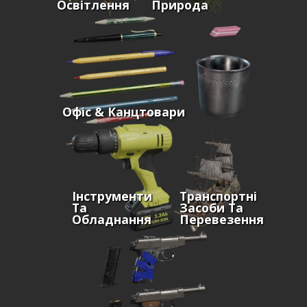
Освітлення
Природа
Офіс & Канцтовари
Інструменти
Транспортні
Та
Засоби Та
Обладнання
Перевезення