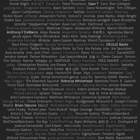
Derek Wight
幸史 松下
Eduardo
Peter Thomson
Sean T
Zero
Ben Gillespie
yuijung seo
Imagined Realms
Alani Sanders
Deck
Dane Reisenbigler
Tim O'Bryan
Jason Cuthbertson
Zerina Cmajcanin
FabFab
Robert A Lohaus
Paul Lau
Robin Nuen
jeffsarge
Alexandro Torres
Volico72
morzsa
Jesse Marku
Allan Wright
Drake Gao
Julileeheehee
Aleksandra Stefanova
Bernard Landgraf
Daan Bootsma
Jennifer "daysparrow" Harlan
Kuan lun Chen
DaDrood
Laura Pesenti
Brianna Janssen Saldivar
Matthew Chapin
Alexander Wilhelm
Martin Wittfooth
Anthony F DeMarco
Alejo Parada
Alejandro Soriano
中村秀人
Agnieszka Marut
Jacob apple
Philip Windecker
Matz Klint
Sally Hastings
Michael Updike
Alexandra Forman
MrIsklar
Jean-Cassien Marmey
Weird Oposssum
LIUBOYAN
Raul Perez Delgado
Kazuya Yamanaka
Zuzana Hudecova
DELILLE Basile
Acura .Ignite
Tasha Henry
Sedale Pelle
by Tiny
Ale Pašeta
nile
Ike Saunders
Aves Arcana
inex
Jedi Chen
Jaxson Crookston
Ewos
Miroslav Hudec
Davebb933
landon dehart
Parker Wheeldon
Gas SessionMedia
정율 이
Owen Carson
Simon
Tim Schulz
Ratner
KelsyJay
Jo
HARTHUR
Taylor Freeman
FRED MAHER
prfctwhite
yataa
Christopher Bradley
Joe Rivera
Malte Schweitzer
Roman Kaelin
Isabella
Erickson Foster
Chandler Griese
修汰 山田
Tyler Avirett
Tom
JimmyCNX
The one and only phase
sepp
HectorOH
Brian
Alyx
Jonathan
Verbatim
Clay T
Reiten Cheng
Joykk
Sonia domenech garcia
Lucy Vu
Sammy Sidefx
Martin C
Mac Greggor
The Bearded Squirrel
Rebecca Whitehead
Matthew Tronc
R
Gabirél
Force Feed
Radosław Wieczorek
CineArtOhio
Sabrina Munley
Jeroen Bekkers
Rodrigo Terrazas
Yael Ghusoun
Aaron
Adam Jenkins
Pranaya Shakya
Polina Leskova
Sylvain
Traxus
Jehad Maddah
재윤 옥
Irma Andersson
Alex Cullinane-Carrasco
Matthew Whiteacre
Johannes Sjöstedt
Matt Dalpé
George Wheat
Oliver Erdmann
Kenan Regez
sludgybeast
Mukund A
Joseph Combs
Khalid
Brian Tabone
MarzZ
Well Misinformed
charlie otto
HAGI
Cédric Vermeirre
Leon Husky
Robert jean
Tom Rudolf
Sergio Uscanga
Flex2006D !
NightWriter
Arturo J. Real
Dominic Qusto
ぶー うじ
Tenzide Gallery
TheAuraStandard
Paul Friedl
Charles
Michael Dunphy
GremlinBrokeMyVideoGame
Joshua Campbell
NotTerrellBatchelor
Xie Ray
TurtleTheThing
Ryan Williams
政則 谷
w z
Dushyant M
Joshua Esmeralda
Carl-Edwin
retro rocks
EasedChunk2
RayePixlrKay
Houston Gaston
Danizoar
NekoTux
Fattma Al Lawati
yewen sun
Felipe Ramos
Slamuel EC
Key van Thull
George Clarke
EightySeven
Frederic Sigrist
Wilbert Schuurman Hess
yuna yamamoto
Derek Carlin
Ben Watts
RavenXXXX