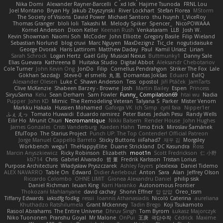
Nika Domi
Alexander Rayner-Barcelli
C
xd Idk
Hajime Tsunoda
FRNL Lou
Joel Montano
Bryan Hy
Jakub Zbyszynski
River Lockhart
Stefan Florea
MStorm
The Society of Visions
David Power
Michael Santoro
thu huynh
I_ViceRoy
Thomas Granger
bloli loli
Takashi M.
Melody Spiker
Spencer_
NicoPOWAAA
Kornel Anderson
Dixon Keller
Keenan Rush
Venkataram
LLB
Josh W.
Kevin Showman
Naomi Soh
McCoder
John Elliotte
Gregory Basile
Filip Wieland
Sebastian Norlund
blog cruvi
Marc Nguyen
MaxDezignz
Tic_cle
nogutidaisuke
George Dvorak
Haris Lattirom
Matthew Daday
Paul
Kamil Uriasz
Lirian
Sarah Schrock
Logan Hertz
Gaël Gilly
Musical Nexus
Buttmunky1
Danny Sale
Elias Guevara
Kathreena B
Huitaka Studio
Digital Abbot
Aleksandr Chebotariov
Cole Turner
John Kevin Ong
JonDo
Filip
Cornellus Pendrahgon
Striker The Fox
Lale
Gökhan Sazdağı
Steve-0
el smells
丸 黒
Domantas Jokšas
Eduard
EvilQ
Alexander Olesen
Luke C
Shawn Anderson
Tess
opostol
Jiří Ptáček
JamTarts
Clive McKenzie
Shabeen Barzey - Browne
Josh
Martin Bailey
Espen
Princess
SiryuSama
Kelu
Sean Derham
Sam Fowler
Funny_ Compilation69
htai wu
Nadia
Pupper
John KD
Mimic
The Remodeling Veteran
Talyana S
Parker
Mister Venom
Markku Hakala
Hussien Mohamed
Gaforga VK
Ich Simp
cyril faia
Nipper1er
ふぇ えっ
Tomato Huwaidi
Eduardo ramirez
Peter Bates
Jediah Pesu
Randy Wells
Eilir Ho
Mrunit Churi
Necromantique
Nikki Balsem
Render House
John Hughes
James Gonzales
Cristi Vanderburg
Kaeden Hahn
Timo Erick
Miroslav Šamánek
EfulTopo
The Starius Project
Punch UP: The Top Contender! Official Patreon
Jorge Manuel Cappello Barreto
Sticky Buttons
iiiFahad7
재우 김
Morgsley
Workbench
wegu1
TheHappyElite
Duane Strickland
DC Kasundra
Ross
Marcin Anyszkiewicz
Ricky Robinson
Elizabeth
moot1n
Scott Fredrickson
仁 小野
kb714
Chris
Gabriel Alvarado
哲 董
Fredrik Karlsson
Tristan Lorius
Purpose Architecture
Władysław Pryszczarek
Ashley Fayers
plexlexia
Daniel Tidemo
ALEX NAVARRO
Table On
Edward
Didier Aerlebout
Anton
Sara
Alan
Jeffrey Olson
Riccardo Colombo
OHNE LIMIT
Gionea Alexandru Daniel
philip sisk
Daniel Richman
Ieuan King
Karri Haranko
Autonomous Frontier
Thokozani Mahlanyane
david cachay
Shonn Effner
얍 얍얍
Oreo_tism
Tiffany Edwards
iaksdfg fodkg
ressii
Ioannis Athanasiadis
Nicolò Caterina
aureliana
Khuthadzo Ratshilumela
Grant Mckenney
Tadin Brego
Koji Tsukamoto
Rasool Abrahams
The Entire Universe
Dhruv Singh
Tom Byrom
Łukasz Majorczyk
Niko Tuononen
Pranshu Goyal
Mr Malone
OnPui
王庚
극단수작
Cédrick
Maxime