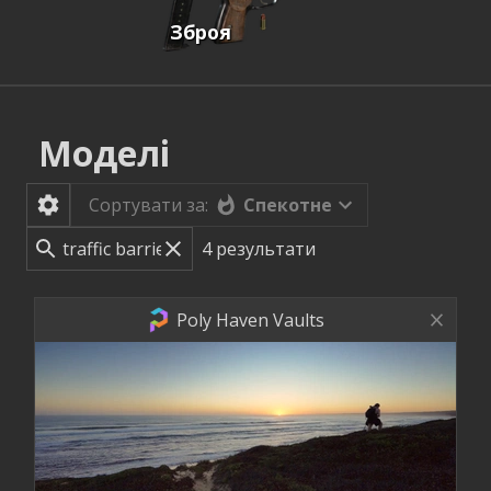
Зброя
Моделі
Спекотне
Сортувати за:
4
результати
Poly Haven Vaults