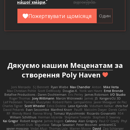
нашої хмари
.
відеокурсів.
Пожертвувати щомісяця
Один
Дякуємо нашим
Меценатам
за
створення Poly Haven
Joni Mercado
S J Bennett
Ryan Wiebe
Max Chandler
Anton
Mike Verta
Max Christian Pohle
Scott DeWoody
Douglas K.
Yorik van Havre
Ernst Bronde
BetaFive Productions - Daren Dochterman
Eric Perley
James Robinson
I/O Studio
Roger Thomas
Joey Wittmann
Marcin Wiśniewski
James
JS
KangaroOz 3D
Leif Pedersen
Tomasz Muszyński
Roberd Palm
Lampantino
Javier Meseguer de Paz
Charles Tigner
Scott Wheeler
Eelco Dolstra
Lasse Kjønnås
Viduttam Katkar
chris huf
David Pekarek
Evan Seccombe
Manfred Knorr
PaulR
Malcolm Dwyer
Derek Carlin
RF
Wendy Ward
Fianna Wong
Tomasz Wyszolmirski
Riccardo Giovanetti
fr54
William Schilthuis
Herman Idzerda
Stephane Toraldo
Stephen D Swaney
Kai Gregor
Robert Angone
James Rogers
Calinou
Alan Gregory
Paul O' Grady
Phyl
Luthien Dulk
Miguelaxa
Takuya Sawatari
Peter Moonen
ambientCG
xavier moscoso
Vedat Afuzi
Thomas Lisle
Warren Moore
David
Zaq Schlanger