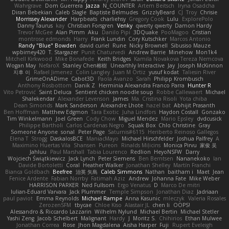
Wahrgrave
Dom Guerrera
Jazza
N_COUNTER
Artem Beitsch
Iryna Osadcha
Diran Bebekian
Caleb Slagle
Baptiste Belmudes
GrizzlyBeard
CJ
Troy
Chrisie
Morrissey Alexander
Harpbeats
charliehsy
Gregory Cook
Lulu
ExplorePolo
Danny Taurus
kay
Christian Forsgren
Venky
qwerty qwerty
Damon Hardy
Trevor McGee
Alan Pimm
Aku
Danilo Pipi
3DQuake
PooMagoo
Cristian
montrose edmonds
Harry
Frank Lundin
Cory Kutschker
Marcos Antonio
Randy "Blue" Bowden
david curiel
Rune
Nicky Brownell
Sibusiso Mauze
wpbirney420
T. Stargazer
Punit Chaturvedi
Andrew Barrie
Minehow
Mon1k4
Mitchell Kirkwood
Mike Bonafede
Keith Bridges
Kamila Novakova Tereza Nemcova
Wogan May
NefaroX
Stanley Chen榕樹
Unearthly Interactive
Jay
Joseph McKinnon
지후 이
Rafael Jimenez
Colin Langley
Juan M Ortiz
yusuf kodat
Taliesin River
GrimeOnADime
Cabot3D
Paola Avanzo
Sarah
Philipp Krombusch
Anthony Rosbottom
Danik Z
Herminia Alexandra Franco Parra
Hunter R
Vito Petrović
Saint Deluca
Sentient chicken noodle soup
Robbe Callewaert
Michael
Shalekendar
Alexander Levenson
James
Ma. Cristina Risoli
Yota chiba
Dean Simonds
Mark Sanderson
Alexandre Lhote
hazel bat
Abhijit Prasanth
Ben Hoffman
Matthew Edgmon
Tara Exotic
Juha Lindfors
Haydon Costall
Gonzako
Tim Winkelmann
Joel Green
Cody Chow
Miguel Mendez
Mario Epsley
dvdcusick
Philippe Bartholi
Carlos Cardenas Negro
Squak Box
Chlo Christine
Gray
Someone Anyone
sonal
Peter Page
Saturnis#6115
Heriberto Reinoso Gallegos
Elena T
Strogg
DaskalosBCE
ManiacMayo
Michael Hirschfelder
Joshua Palfrey
A
Maximino Huertas Vila
Shansen
Pureon
Rinalds Miļicins
Monica Pirvu
家俊 吴
Jahluu
Paul Marshall
Tabia Lourenco
Redlion
HeyoNSFW
Darry
Wojciech Świątkiewicz
Jack Lynch
Peter Siemens
Ben Berntsen
Nananekoko
Ian
Davide Bortoletti
Coral
Heather Walker
Jonathan Shelley
Martín Franchi
Bianca Goldbach
Beefree
治英 矢島
Caleb Simmons
Nathan
baitham i
Maet
Jean
Fenice Ardente
Fabian Norrby
Fatimah Aziz
Andrew
Johanna Fate
Mike Weber
HARRISON PARKER
Ned Fullsom
Ergo Venatus
D
Marco De mitri
Iulian-Eduard Varvara
Jack Plummer
Temple Simpson
Jonathan Diaz
Jadriaan
paul paviot
Emma Reynolds
Michael Rampe
Anna Kasunic
mleczyk
Valeria Rosales
ZerozenSFM
tbycae
Chloe Kiso
Alastair JL
chen li
OOPS!
Alessandro & Riccardo Lazzarin
Wilhelm Nylund
Michael Bertin
Michael Stetler
Yashi Zeng
Jacob Schelbert
Malignant
Hardy
J
Moritz S.
Chihirios
Ethan Mulwee
Jonathan Correa
Rose
Jhon Magdalena
Aisha Harper
Fuji
Rupert Eveleigh