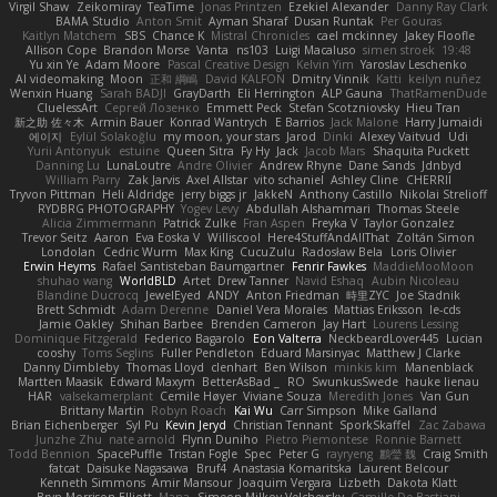
Virgil Shaw
Zeikomiray
TeaTime
Jonas Printzen
Ezekiel Alexander
Danny Ray Clark
BAMA Studio
Anton Smit
Ayman Sharaf
Dusan Runtak
Per Gouras
Kaitlyn Matchem
SBS
Chance K
Mistral Chronicles
cael mckinney
Jakey Floofle
Allison Cope
Brandon Morse
Vanta
ns103
Luigi Macaluso
simen stroek
19:48
Yu xin Ye
Adam Moore
Pascal Creative Design
Kelvin Yim
Yaroslav Leschenko
AI videomaking
Moon
正和 綱嶋
David KALFON
Dmitry Vinnik
Katti
keilyn nuñez
Wenxin Huang
Sarah BADJI
GrayDarth
Eli Herrington
ALP Gauna
ThatRamenDude
CluelessArt
Cергей Лозенко
Emmett Peck
Stefan Scotzniovsky
Hieu Tran
新之助 佐々木
Armin Bauer
Konrad Wantrych
E Barrios
Jack Malone
Harry Jumaidi
에이지
Eylül Solakoğlu
my moon, your stars
Jarod
Dinki
Alexey Vaitvud
Udi
Yurii Antonyuk
estuine
Queen Sitra
Fy Hy
Jack
Jacob Mars
Shaquita Puckett
Danning Lu
LunaLoutre
Andre Olivier
Andrew Rhyne
Dane Sands
Jdnbyd
William Parry
Zak Jarvis
Axel Allstar
vito schaniel
Ashley Cline
CHERRII
Tryvon Pittman
Heli Aldridge
jerry biggs jr
JakkeN
Anthony Castillo
Nikolai Strelioff
RYDBRG PHOTOGRAPHY
Yogev Levy
Abdullah Alshammari
Thomas Steele
Alicia Zimmermann
Patrick Zulke
Fran Aspen
Freyka V
Taylor Gonzalez
Trevor Seitz
Aaron
Eva Eoska V
Williscool
Here4StuffAndAllThat
Zoltán Simon
Londolan
Cedric Wurm
Max King
CucuZulu
Radosław Bela
Loris Olivier
Erwin Heyms
Rafael Santisteban Baumgartner
Fenrir Fawkes
MaddieMooMoon
shuhao wang
WorldBLD
Artet
Drew Tanner
Navid Eshaq
Aubin Nicoleau
Blandine Ducrocq
JewelEyed
ANDY
Anton Friedman
時里ZYC
Joe Stadnik
Brett Schmidt
Adam Derenne
Daniel Vera Morales
Mattias Eriksson
le-cds
Jamie Oakley
Shihan Barbee
Brenden Cameron
Jay Hart
Lourens Lessing
Dominique Fitzgerald
Federico Bagarolo
Eon Valterra
NeckbeardLover445
Lucian
cooshy
Toms Seglins
Fuller Pendleton
Eduard Marsinyac
Matthew J Clarke
Danny Dimbleby
Thomas Lloyd
clenhart
Ben Wilson
minkis kim
Manenblack
Martten Maasik
Edward Maxym
BetterAsBad _
RO
SwunkusSwede
hauke lienau
HAR
valsekamerplant
Cemile Høyer
Viviane Souza
Meredith Jones
Van Gun
Brittany Martin
Robyn Roach
Kai Wu
Carr Simpson
Mike Galland
Brian Eichenberger
Syl Pu
Kevin Jeryd
Christian Tennant
SporkSkaffel
Zac Zabawa
Junzhe Zhu
nate arnold
Flynn Duniho
Pietro Piemontese
Ronnie Barnett
Todd Bennion
SpacePuffle
Tristan Fogle
Spec
Peter G
rayryeng
鸝瑩 魏
Craig Smith
fatcat
Daisuke Nagasawa
Bruf4
Anastasia Komaritska
Laurent Belcour
Kenneth Simmons
Amir Mansour
Joaquim Vergara
Lizbeth
Dakota Klatt