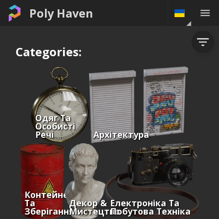
Poly Haven
Categories:
Одяг Та
Особисті
Речі
Архітектура
Контейнери
Та
Декор &
Електроніка Та
Зберігання
Мистецтво
Побутова Техніка