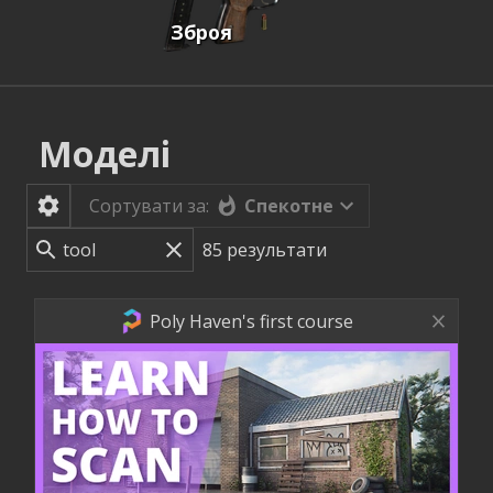
Зброя
Моделі
Спекотне
Сортувати за:
85
результати
Poly Haven's first course