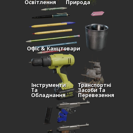
Освітлення
Природа
Офіс & Канцтовари
Інструменти
Транспортні
Та
Засоби Та
Обладнання
Перевезення