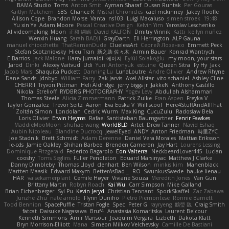
BAMA Studio
Toms
Anton Smit
Ayman Sharaf
Dusan Runtak
Per Gouras
Kaitlyn Matchem
SBS
Chance K
Mistral Chronicles
cael mckinney
Jakey Floofle
Allison Cope
Brandon Morse
Vanta
ns103
Luigi Macaluso
simen stroek
19:48
Yu xin Ye
Adam Moore
Pascal Creative Design
Kelvin Yim
Yaroslav Leschenko
AI videomaking
Moon
正和 綱嶋
David KALFON
Dmitry Vinnik
Katti
keilyn nuñez
Wenxin Huang
Sarah BADJI
GrayDarth
Eli Herrington
ALP Gauna
manuel chiocchetta
ThatRamenDude
CluelessArt
Cергей Лозенко
Emmett Peck
Stefan Scotzniovsky
Hieu Tran
新之助 佐々木
Armin Bauer
Konrad Wantrych
E Barrios
Jack Malone
Harry Jumaidi
에이지
Eylül Solakoğlu
my moon, your stars
Jarod
Dinki
Alexey Vaitvud
Udi
Yurii Antonyuk
estuine
Queen Sitra
Fy Hy
Jack
Jacob Mars
Shaquita Puckett
Danning Lu
LunaLoutre
Andre Olivier
Andrew Rhyne
Dane Sands
Jdnbyd
William Parry
Zak Jarvis
Axel Allstar
vito schaniel
Ashley Cline
CHERRII
Tryvon Pittman
Heli Aldridge
jerry biggs jr
JakkeN
Anthony Castillo
Nikolai Strelioff
RYDBRG PHOTOGRAPHY
Yogev Levy
Abdullah Alshammari
Thomas Steele
Alicia Zimmermann
Patrick Zulke
Fran Aspen
Freyka V
Taylor Gonzalez
Trevor Seitz
Aaron
Eva Eoska V
Williscool
Here4StuffAndAllThat
Zoltán Simon
Londolan
Cedric Wurm
Max King
CucuZulu
Radosław Bela
Loris Olivier
Erwin Heyms
Rafael Santisteban Baumgartner
Fenrir Fawkes
MaddieMooMoon
shuhao wang
WorldBLD
Artet
Drew Tanner
Navid Eshaq
Aubin Nicoleau
Blandine Ducrocq
JewelEyed
ANDY
Anton Friedman
時里ZYC
Joe Stadnik
Brett Schmidt
Adam Derenne
Daniel Vera Morales
Mattias Eriksson
le-cds
Jamie Oakley
Shihan Barbee
Brenden Cameron
Jay Hart
Lourens Lessing
Dominique Fitzgerald
Federico Bagarolo
Eon Valterra
NeckbeardLover445
Lucian
cooshy
Toms Seglins
Fuller Pendleton
Eduard Marsinyac
Matthew J Clarke
Danny Dimbleby
Thomas Lloyd
clenhart
Ben Wilson
minkis kim
Manenblack
Martten Maasik
Edward Maxym
BetterAsBad _
RO
SwunkusSwede
hauke lienau
HAR
valsekamerplant
Cemile Høyer
Viviane Souza
Meredith Jones
Van Gun
Brittany Martin
Robyn Roach
Kai Wu
Carr Simpson
Mike Galland
Brian Eichenberger
Syl Pu
Kevin Jeryd
Christian Tennant
SporkSkaffel
Zac Zabawa
Junzhe Zhu
nate arnold
Flynn Duniho
Pietro Piemontese
Ronnie Barnett
Todd Bennion
SpacePuffle
Tristan Fogle
Spec
Peter G
rayryeng
鸝瑩 魏
Craig Smith
fatcat
Daisuke Nagasawa
Bruf4
Anastasia Komaritska
Laurent Belcour
Kenneth Simmons
Amir Mansour
Joaquim Vergara
Lizbeth
Dakota Klatt
Bryn Morrison-Elliott
Mana
Simeon Milkov Velchevsky
Camille De Bastiani