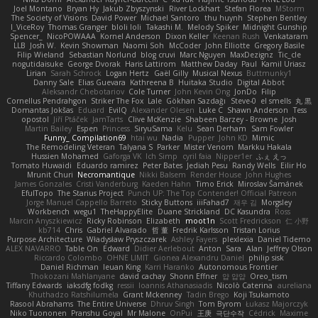
Joel Montano
Bryan Hy
Jakub Zbyszynski
River Lockhart
Stefan Florea
MStorm
The Society of Visions
David Power
Michael Santoro
thu huynh
Stephen Bentley
I_ViceRoy
Thomas Granger
bloli loli
Takashi M.
Melody Spiker
Midnight Gunship
Spencer_
NicoPOWAAA
Kornel Anderson
Dixon Keller
Keenan Rush
Venkataram
LLB
Josh W.
Kevin Showman
Naomi Soh
McCoder
John Elliotte
Gregory Basile
Filip Wieland
Sebastian Norlund
blog cruvi
Marc Nguyen
MaxDezignz
Tic_cle
nogutidaisuke
George Dvorak
Haris Lattirom
Matthew Daday
Paul
Kamil Uriasz
Lirian
Sarah Schrock
Logan Hertz
Gaël Gilly
Musical Nexus
Buttmunky1
Danny Sale
Elias Guevara
Kathreena B
Huitaka Studio
Digital Abbot
Aleksandr Chebotariov
Cole Turner
John Kevin Ong
JonDo
Filip
Cornellus Pendrahgon
Striker The Fox
Lale
Gökhan Sazdağı
Steve-0
el smells
丸 黒
Domantas Jokšas
Eduard
EvilQ
Alexander Olesen
Luke C
Shawn Anderson
Tess
opostol
Jiří Ptáček
JamTarts
Clive McKenzie
Shabeen Barzey - Browne
Josh
Martin Bailey
Espen
Princess
SiryuSama
Kelu
Sean Derham
Sam Fowler
Funny_ Compilation69
htai wu
Nadia
Pupper
John KD
Mimic
The Remodeling Veteran
Talyana S
Parker
Mister Venom
Markku Hakala
Hussien Mohamed
Gaforga VK
Ich Simp
cyril faia
Nipper1er
ふぇ えっ
Tomato Huwaidi
Eduardo ramirez
Peter Bates
Jediah Pesu
Randy Wells
Eilir Ho
Mrunit Churi
Necromantique
Nikki Balsem
Render House
John Hughes
James Gonzales
Cristi Vanderburg
Kaeden Hahn
Timo Erick
Miroslav Šamánek
EfulTopo
The Starius Project
Punch UP: The Top Contender! Official Patreon
Jorge Manuel Cappello Barreto
Sticky Buttons
iiiFahad7
재우 김
Morgsley
Workbench
wegu1
TheHappyElite
Duane Strickland
DC Kasundra
Ross
Marcin Anyszkiewicz
Ricky Robinson
Elizabeth
moot1n
Scott Fredrickson
仁 小野
kb714
Chris
Gabriel Alvarado
哲 董
Fredrik Karlsson
Tristan Lorius
Purpose Architecture
Władysław Pryszczarek
Ashley Fayers
plexlexia
Daniel Tidemo
ALEX NAVARRO
Table On
Edward
Didier Aerlebout
Anton
Sara
Alan
Jeffrey Olson
Riccardo Colombo
OHNE LIMIT
Gionea Alexandru Daniel
philip sisk
Daniel Richman
Ieuan King
Karri Haranko
Autonomous Frontier
Thokozani Mahlanyane
david cachay
Shonn Effner
얍 얍얍
Oreo_tism
Tiffany Edwards
iaksdfg fodkg
ressii
Ioannis Athanasiadis
Nicolò Caterina
aureliana
Khuthadzo Ratshilumela
Grant Mckenney
Tadin Brego
Koji Tsukamoto
Rasool Abrahams
The Entire Universe
Dhruv Singh
Tom Byrom
Łukasz Majorczyk
Niko Tuononen
Pranshu Goyal
Mr Malone
OnPui
王庚
극단수작
Cédrick
Maxime