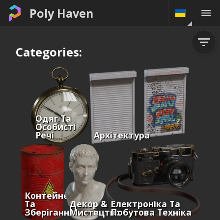
Poly Haven
Categories:
Одяг Та
Особисті
Речі
Архітектура
Контейнери
Та
Декор &
Електроніка Та
Зберігання
Мистецтво
Побутова Техніка