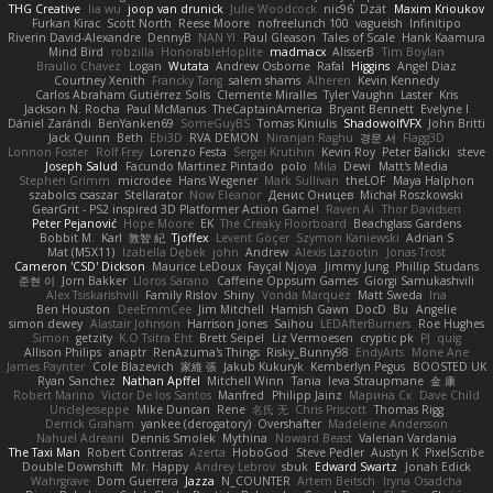
THG Creative
lia wu
joop van drunick
Julie Woodcock
nic96
Dzät
Maxim Krioukov
Furkan Kirac
Scott North
Reese Moore
nofreelunch 100
vagueish
Infinitipo
Riverin David-Alexandre
DennyB
NAN YI
Paul Gleason
Tales of Scale
Hank Kaamura
Mind Bird
robzilla
HonorableHoplite
madmacx
AlisserB
Tim Boylan
Braulio Chavez
Logan
Wutata
Andrew Osborne
Rafal
Higgins
Angel Diaz
Courtney Xenith
Francky Tang
salem shams
Alheren
Kevin Kennedy
Carlos Abraham Gutiérrez Solis
Clemente Miralles
Tyler Vaughn
Laster
Kris
Jackson N. Rocha
Paul McManus
TheCaptainAmerica
Bryant Bennett
Evelyne I
Dániel Zarándi
BenYanken69
SomeGuyBS
Tomas Kiniulis
ShadowolfVFX
John Britti
Jack Quinn
Beth
Ebi3D
RVA DEMON
Niranjan Raghu
경문 서
Flagg3D
Lonnon Foster
Rolf Frey
Lorenzo Festa
Sergei Krutihin
Kevin Roy
Peter Balicki
steve
Joseph Salud
Facundo Martinez Pintado
polo
Mila
Dewi
Matt's Media
Stephen Grimm
microdee
Hans Wegener
Mark Sullivan
theLOF
Maya Halphon
szabolcs csaszar
Stellarator
Now Eleanor
Денис Оницев
Michał Roszkowski
GearGrit - PS2 inspired 3D Platformer Action Game!
Raven Ai
Thor Davidsen
Peter Pejanović
Hope Moore
EK
The Creaky Floorboard
Beachglass Gardens
Bobbit M.
Karl
敦智 紀
Tjoffex
Levent Göçer
Szymon Kaniewski
Adrian S
Mat (M5X11)
Izabella Dębek
john
Andrew
Alexis Lazootin
Jonas Trost
Cameron 'CSD' Dickson
Maurice LeDoux
Fayçal Njoya
Jimmy Jung
Phillip Studans
준현 이
Jorn Bakker
Lloros Sarano
Caffeine Oppsum Games
Giorgi Samukashvili
Alex Tsiskarishvili
Family Rislov
Shiny
Vonda Marquez
Matt Sweda
Ina
Ben Houston
DeeEmmCee
Jim Mitchell
Hamish Gawn
DocD
Bu
Angelie
simon dewey
Alastair Johnson
Harrison Jones
Saihou
LEDAfterBurners
Roe Hughes
Simon
getzity
K.O Tsitra Eht
Brett Seipel
Liz Vermoesen
cryptic pk
PJ
quig
Allison Philips
anaptr
RenAzuma's Things
Risky_Bunny98
EndyArts
Mone Ane
James Paynter
Cole Blazevich
家維 張
Jakub Kukuryk
Kemberlyn Pegus
BOOSTED UK
Ryan Sanchez
Nathan Apffel
Mitchell Winn
Tania
Ieva Straupmane
金 康
Robert Marino
Victor De los Santos
Manfred
Philipp Jainz
Марина Ск
Dave Child
UncleJesseppe
Mike Duncan
Rene
名氏 无
Chris Priscott
Thomas Rigg
Derrick Graham
yankee (derogatory)
Overshafter
Madeleine Andersson
Nahuel Adreani
Dennis Smolek
Mythina
Noward Beast
Valerian Vardania
The Taxi Man
Robert Contreras
Azerta
HoboGod
Steve Pedler
Austyn K
PixelScribe
Double Downshift
Mr. Happy
Andrey Lebrov
sbuk
Edward Swartz
Jonah Edick
Wahrgrave
Dom Guerrera
Jazza
N_COUNTER
Artem Beitsch
Iryna Osadcha