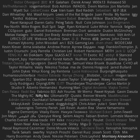
Victor Ofvergard
苏打
K Y
Galahan
Derek Anwyl
W00k13
Released 50
MeTheManwich
iosgamertool
Bob Ashton
INFADEL
Devin Mattox
Jon Martello
Jan
Wyatt Sui
LesterCovax
Cue
tran tuan
Bad Radish
Sebastian
暁子 清水
Dan Wheatley
Md. Wasif Anjum
Lewis of the Rat Brigade
Juan Pinilla
My Name
Iggy
Terifict
Kiddow
simsterns
Olivier Babet
Brandon Wilkie
BlackSkyNinja
Pavel Karapud
Daren Gallo
Peleg Tabib
Null
Cole Johnson
Joe Bergmann
Pav North
Mike Rogers
Bull Spit
Sage
Ryan Kirkland
Luke White
Yannick
falgn0n
CGSpoon
gubi
Daniel Robertson
Brennan Oort
sanxbile
Dustin McGlinchey
Matias Vialagro
lininx66
Joe Brady
Andre Buzzo
Christian Stankovic
Việt Anh Lê
LYRICS OF LIFE
Webora Studios
Sean
乐 音
Petros
眠瓏
James
John Deere
Roman Vyborny
John Woodall
an l
BZK Gaming Leo
chen zhen
MODECAM
Kevin Klever
dima sirababa
Andrew Pierce
Артем Бардин
nagi
FranklinTremplin
JL
Iustin Ocunschi
Joey Parrella
Christian Lee
Robert Hankinson
M0TH
Jack Ü
LCQP
FENG XU
Ali DeAdam
Styxx
GLASS ACT
kona
T1 Exotic
RZ
abby!
ll Stanced
Import_bpy
Hamsternator
Forest Katsch
NuWest
Antonio Castaldo
Daisy Jai
Tristan Davies
Jay Spurgeon
David Thomas
Samuel Vikse Bruvik
BusaBusa
C+HO aR
Taylor Williams
Vasily
Nikoloz Todua
ma de
Dennis Hosgood
Jared Bullard
John Dykes
Yihui Xiong
Jay Renteria
Lucie Královcová
BurpingMusquito
humansoulinterface
Hector Estrada
Ranya Zhong
_Blobster_
Le sun
megan lavoie
Spartan 052
Brayden evans
Austin Taylor
S Mingkwan
Wawy
Kerstetter
Gicly Rodríguez
DryingUEFN
IS IT?
Thunderjaw Thunderjaw
Carlos Martin Jr
Studio 9
Alberto Hernandez
Running Man
Digital Ancients
Vlajko Tomić
Dan Palasz
Fadil Bay
Fabricio BJS
Ash Younes
Mr Memz
Paweł Krysiak
Gavin Dasuta
The Mighty KC
Nifty Nic
UltimateTJF
Quistis
Reinier Weerts
MaxMinutiae
Adrián ramos
Oachkatzl Schwoaf
dr32768
corbin tinsley
Cassandra Stewart
MikeyLikesIt
Delano Lowes
doggybdog26
Chris Aitan
yuta t
Sean Woods
cubeorigins
Tommy Parish
Just Rovin
Austin Rea
Shane Yamamoto
Eugene Dementjev
Vitaliy Florin
Никуся Гноянко
Michael Eckert
John Fewell
Jon Mayo
مالك البلوشي
Qiaoyue Wang
Salem Alajmi
Fabian Brehm
Lemesle Maxence
Charles Everett
Alexa trade
HH
Keke
покупка байер
Poulet
Derek Messier
Trivi
Kevin Neal
Alex Souza
Cromatik
Slinky
Migu D
Yyyum
Nick Forshaw
Pascal Raymond Cazemier
Denis Moura Velasco
Sinclaire Black
Xenophik Xenophik
Tarik Sakalli
swarfey
Vojtech Proschl
Daniel Ruiz
Josiah Scott
13th
Mik
Harry Boorman
Andy Davis
Nikolai Petersen
Chris Layfield
Morrissey Alexander