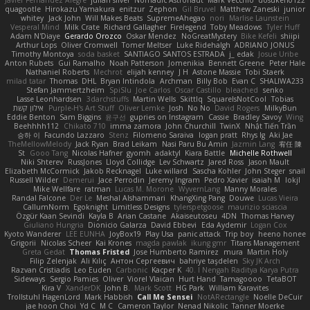
Javier Fernández Alegre
julian silver
Nomadic Astronaut
Mark Vecchio
dosuken0122
quagootle
Hirokazu Yamakura
enitzur
Zephon
Gil Bruvel
Matthew Zaneski
junior
whitey
Jack John
Will Makes Beats
SupremeAhegao
nori
Marlise Launstein
Vesperal Mind
Milk Crate
Richard Gallagher
Firelegend
Toby Meadows
Tyler Huff
Adam N'Diaye
Gerardo Orozco
Oskar Mendez
NoGreatMystery
Bike Kefeli
shiipi
Arthur Lops
Oliver Cromwell
Tomer Meltser
Luke Ridehalgh
ADRIANO JONUS
Timothy Montoya
soda basket
SANTIAGO SANTOS ESTRADA
j_ edak
Josue Uribe
Anton Rubets
Gui Ramalho
Noah Patterson
Jomenikia
Bennett Greene
Peter Hale
Nathaniel Roberts
Mechrot
elijah kenney
J H
Astone Massie
Tobi Staerk
milad tatar
Thomas
DHL
Bryan Intindola
Archman
Billy Bob
Evan C
SHALIWA233
Stefan Jammertzheim
SpiSlu
Joe Carlos
Oscar Castillo
bleached
senko
Lasse Leonhardsen
3darchstuffs
Martin Wells
Skittlq
SquareIsNotCool
Tobias
אילון קשת
Purple-H's Art Stuff
Oliver Lemke
Josh
No No
David Rogers
MilkyBun
Eddie Benton
Sam Biggins
윤구선
gupries on Instagram
Cassie
Bradley Savoy
Wing
Beehhhh112
Chikato 710
imma zamora
John Churchill
TwinX
Nhật Tiến Trần
승하 이
Facundo Lazzaro
Stenz
Filomeno Saraiva
logan pratt
Rhys lg
Aki Jae
TheMellowMelody
Jack Ryan
Brad Leikam
Nasi Paru Bu Amin
Jazmin Lang
宥任 陳
St
Gooo Tang
Nicolas Hafner
gyomh
adaktyl
Kiara Battle
Michelle Rothwell
Niki Shterev
RussJones
Lloyd Collidge
Lev Schwartz
Jared Ross
Jason Mault
Elizabeth McCormick
Jakob Recknagel
Luke willard
Sascha Kohler
John Steger
snail
Russell Wilder
Demerui
Jace Perrodin
Jeremy Ingram
Pedro Xavier
isaiah M
lokjl
Mike Wellfare
ratman
Lucas M. Morone
WyvernLang
Manny Morales
Randal Falcone
Der Le
Meshal Alshammari
KhangXing Pang
Douwe
Lucas Vieira
CallumNorm
Egoknight
Limitless Designs
tylerspetgoose
maurizio sciascia
Özgür Kaan Sevindi
Kayla B
Arian Castane
Akaiseutoseu
4DN
Thomas Harvey
Giuliano Hungria
Dionicio Galarza
David Ebbevi
Eda Aydemir
Logan Cox
Kyoto Wanderer
LEE EUNHA
JoyBox19
Play Usa
panic attack
Trip boy
heeno honee
Grigorii
Nicolas Scheer
Kai Krones
magda pawlak
ikung gmr
Titans Management
Greta Gedat
Thomas Fristed
Jose Humberto Ramirez
mura
Martin Holy
Filip Zelenjak
Ali Kılıç
Антон Сергеевич
bahriye taşdelen
Sky JK Arch
Razvan Cristiadis
Leo Euden
Carbonic
Kacper K
40. I Nengah Raditya Karya Putra
Sideways
Sergio Pamies
Oliver
Viorel Vlaican
Hurt Hand
Tamagoooo
TetaBOT
Kira V
XanderDK
John B.
Mark Scott
HG Park
William Karavites
Trollstuhl HagenLord
Mark Habbish
Call Me Sensei
NotARectangle
Noelle DeCuir
jae hoon Choi
Yd C
M C
Cameron Taylor
Nenad Nikolic
Tanner Moerke