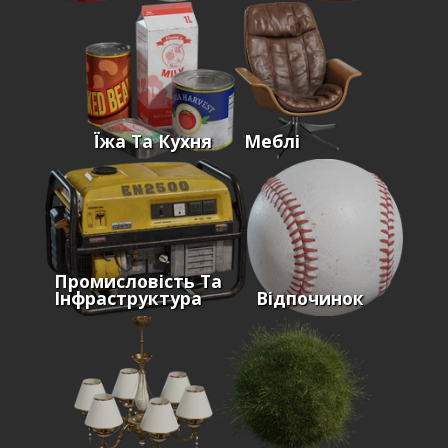
Їжа Та Кухня
Меблі
Промисловість Та
Інфраструктура
Відпочинок