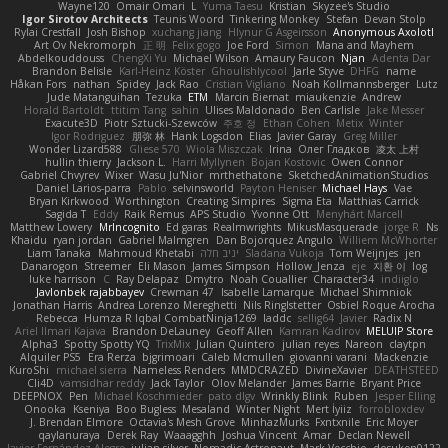
Wayne120
Omair Omari
L
Yuma Taesu
Kristian
Skyzee's Studio
Igor Sirotov Architects
Teunis Woord
Tinkering Monkey
Stefan
Devan Stolp
Rylai Crestfall
Josh Bishop
xuchang jiang
Hlynur G Asgeirsson
Anonymous Axolotl
Art Ov Nekromorph
正 明
Felix gogo
Joe Ford
Simon
Mana and Mayhem
Abdelkouddouss
ChengXi Yu
Michael Wilson
Amaury Faucon
Njan
Adenta Dar
Brandon Belisle
Karl-Heinz Köster
Ghoulishlycool
Jarle Styve
DHFG
name
Håkan Fors
nathan
Spidey
Jack Rao
Cristian Vigliano
Noah Kollmannsberger
Lutz
Jude Matanguihan
Tezuka
ETM
Marcin Biernat
miaukenzie
Andrew
Horald Bartoldt
ttitim Tang
sahin
Ulises Maldonado
Ben Carlisle
Jake Messer
Exacute3D
Piotr Sztucki-Szewców
주호 정
Ethan Cohen
Metix
Winter
Igor Rodriguez
朋弥 林
Hank Logsdon
Elias
Javier Garay
Greg Miller
Wonder Lizard588
Gliese 570
Wiola Miszczak
Irina
Олег Гладков
凌太 上村
hullin thierry
Jackson L.
Harri Myllynen
Bojan Kostovic
Owen Connor
Gabriel Chvyrev
Wixer
Wasu Ju'Nior
mrthethatone
SketchedAnimationStudios
Daniel Larios-parra
Pablo
selvinsworld
Payton Heniser
Michael Hays
Vae
Bryan Kirkwood
Worthington
Creating Simpires
Sigma Eta
Matthias Carrick
Sagida T
Eddy
Raik Remus
APS Studio
Yvonne Ott
Menyhárt Marcell
Matthew Lowery
MrIncognito
Ed garas
Realmwrights
MikusMasquerade
jorge R
Ns
Khaidu
ryan jordan
Gabriel Malmgren
Dan Bojorquez Angulo
Williem McWhorter
Liam Tanaka
Mahmoud Khetabi
יניב חלה
Sladana Vukoja
Tom Weijnjes
jen
Danarogon
Streemer
Eli Mason
James Simpson
Hollow_Jenza
eje
지환 이
log
luke harrison
C
Ray Delapaz
Dmytro
Noah Couallier
Character34
indiiglo
Javlonbek rajabbayev
Crewman 47
Isabelle Lamarque
Michael Shimniok
Jonathan Harris
Andrea Lorenzo Mereghetti
Nils Ringlstetter
Osbiel Roque Arocha
Rebecca
Humza R Iqbal CombatNinja1269
laddc
sellig64
Javier
Radix N
Ariel Ilmari Kajava
Brandon DeLauney
Geoff Allen
Kamran Kadirov
MELUIP Store
Alpha3
Spotty Spotty YQ
TrixMix
Julian Quintero
julian reyes
Nareon
claytpn
Alquiler PS5
Era Rerza
bjgrimoari
Caleb Mcmullen
giovanni varani
Mackenzie
KuroShi
michael sierra
Nameless Renders
MMDCRAZED
DivineXavier
DEATHSTEED
Cli4D
vamsidhar reddy
Jack Taylor
Olov Melander
James Barrie
Bryant Price
DEEPNOX
Pen
Michael Koschmieder
pato dlgv
Wrinkly Blink
Ruben
Jesper Elling
Onooka
Kseniya
Boo Bugless
Mesaland
Winter Night
Mert İyiiz
forrobloxdev
J. Brendan Elmore
Octavia's Mesh Grove
MinhazMurks
Fxntxnile
Eric Moyer
qaylanuraya
Derek Ray
Waaagghh
Joshua Vincent
Amar
Declan Newell