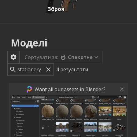
Зброя
Моделі
Спекотне
Сортувати за:
4
результати
Want all our assets in Blender?