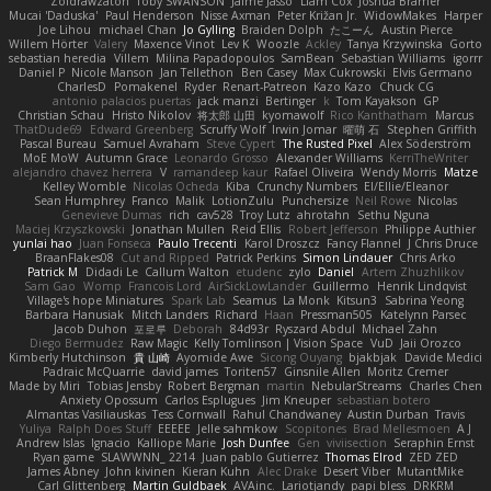
Zoidrawzaton
Toby SWANSON
Jaime Jasso
Liam Cox
Joshua Bramer
Mucai 'Daduska'
Paul Henderson
Nisse Axman
Peter Križan Jr.
WidowMakes
Harper
Joe Lihou
michael Chan
Jo Gylling
Braiden Dolph
たこーん
Austin Pierce
Willem Hörter
Valery
Maxence Vinot
Lev K
Woozle
Ackley
Tanya Krzywinska
Gorto
sebastian heredia
Villem
Milina Papadopoulos
SamBean
Sebastian Williams
igorrr
Daniel P
Nicole Manson
Jan Tellethon
Ben Casey
Max Cukrowski
Elvis Germano
CharlesD
Pomakenel
Ryder
Renart-Patreon
Kazo Kazo
Chuck CG
antonio palacios puertas
jack manzi
Bertinger
k
Tom Kayakson
GP
Christian Schau
Hristo Nikolov
将太郎 山田
kyomawolf
Rico Kanthatham
Marcus
ThatDude69
Edward Greenberg
Scruffy Wolf
Irwin Jomar
曜萌 石
Stephen Griffith
Pascal Bureau
Samuel Avraham
Steve Cypert
The Rusted Pixel
Alex Söderström
MoE MoW
Autumn Grace
Leonardo Grosso
Alexander Williams
KerriTheWriter
alejandro chavez herrera
V
ramandeep kaur
Rafael Oliveira
Wendy Morris
Matze
Kelley Womble
Nicolas Ocheda
Kiba
Crunchy Numbers
El/Ellie/Eleanor
Sean Humphrey
Franco
Malik
LotionZulu
Punchersize
Neil Rowe
Nicolas
Genevieve Dumas
rich
cav528
Troy Lutz
ahrotahn
Sethu Nguna
Maciej Krzyszkowski
Jonathan Mullen
Reid Ellis
Robert Jefferson
Philippe Authier
yunlai hao
Juan Fonseca
Paulo Trecenti
Karol Droszcz
Fancy Flannel
J Chris Druce
BraanFlakes08
Cut and Ripped
Patrick Perkins
Simon Lindauer
Chris Arko
Patrick M
Didadi Le
Callum Walton
etudenc
zylo
Daniel
Artem Zhuzhlikov
Sam Gao
Womp
Francois Lord
AirSickLowLander
Guillermo
Henrik Lindqvist
Village's hope Miniatures
Spark Lab
Seamus
La Monk
Kitsun3
Sabrina Yeong
Barbara Hanusiak
Mitch Landers
Richard
Haan
Pressman505
Katelynn Parsec
Jacob Duhon
포로루
Deborah
84d93r
Ryszard Abdul
Michael Zahn
Diego Bermudez
Raw Magic
Kelly Tomlinson | Vision Space
VuD
Jaii Orozco
Kimberly Hutchinson
貴 山崎
Ayomide Awe
Sicong Ouyang
bjakbjak
Davide Medici
Padraic McQuarrie
david james
Toriten57
Ginsnile Allen
Moritz Cremer
Made by Miri
Tobias Jensby
Robert Bergman
martin
NebularStreams
Charles Chen
Anxiety Opossum
Carlos Esplugues
Jim Kneuper
sebastian botero
Almantas Vasiliauskas
Tess Cornwall
Rahul Chandwaney
Austin Durban
Travis
Yuliya
Ralph Does Stuff
EEEEE
Jelle sahmkow
Scopitones
Brad Mellesmoen
A J
Andrew Islas
Ignacio
Kalliope Marie
Josh Dunfee
Gen
viviisection
Seraphin Ernst
Ryan game
SLAWWNN_ 2214
Juan pablo Gutierrez
Thomas Elrod
ZED ZED
James Abney
John kivinen
Kieran Kuhn
Alec Drake
Desert Viber
MutantMike
Carl Glittenberg
Martin Guldbaek
AVAinc.
Lariotjandy
papi bless
DRKRM