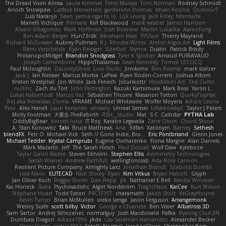
The Dread Vixen Alinsa
Laura Kimmel
Timo Muraja
Tom Norman
Rodney Schmidt
Arioch Snowpaw
Catface Meowmers
gardeninn thomas
Istvan Kozma
QuesoGr7
Luis Naranjo
Sean
jamie ngai to lo
Lök Leung
Jack Foley
fxtentacle
Marielli Vichique
Primaris
Kirt Blackwood
mark wrabel
James Harrison
Alvaro Villagomez
Mark Hoffman
Josh Roenker
Martin Lukačka
AaronFung
Ben-Adam Berger
Hun73rdk
Abraham Mast
YYSSun
Thierry Mayrand
Richard McGowan
Aubrey Pullman
R.J. Rhodes Writes
Atelier Argos Art
Light Films
Rémi Verschelde
Ryan Reisiger
SizeKivit
Stymie
Dustin
Patrick Brady
ProtanopicMidget
Brandon Snodgrass
Tyler K Spicher
Arnaud PUIRAVAUD
Joseph Catrambone
HippoThalamus
Sean Kennedy
Tomek LECOCQ
Paul Mcloughlin
DaLivelyGhost
Lose Pacific
Jimikimo
Ben Bosma
mark stalzer
Jack J
Ian Neisser
Marcus Morba
LePew
Ryan Roden-Corrent
Joshua Albers
Kristen Westphal
Jon White
Jack Fenech
Jotunkottr
Hexdrake's Art
Ted Curtis
nullinc
Zach du Toit
John Partington
Kazuki Kamimura
Mark Boss
Yaron L.
Lukas Kalbertodt
Marcos Vaz
Sébastien Tricoire
Masanori Tottori
QuirkyTopHat
ReJ aka Renaldas Zioma
VFRAME
Michael Whiteside
Wolfer Moyens
Arturo Leone
Pete
Alex Harvill
Lauri Kananen
wheany
Unreal Sensei
tchaikovsky2
Taylor J Peters
Molly Footman
大重生-TheRebirth
RSH__studio
Mat
S C
Cailrdar
PYTHA Lab
OddlyBigBear
binotti lucia
IT Roy
Karabo Legwaila
Zane Olson
Chord Shore
A. Stan Konowitz
Talii
Bruce Matthews
Aria
3dfan
Xatonym
Barney
Sethesh
blendFX
Petr O
Michael Vick
Seth // Gone Indie, Bro...
Eric Pontbriand
Glenn Jones
Michael Tedder
Krystal Camprubi
Eugene Ovcharenko
Fiona Margrie
Alan Daniels
Mark Mazaitis
Jeff
The Sarah Hirsch
Paul Dolzall
Wolf Daw
kyleboze
Taylor Galen Kadee
Steven Ekholm
Stephen Ellis
Aximmetry Technologies
Sarah Wiener
Andrew Faithfull
wellingtoncrab
Ada Rose Cannon
Resilient Picture Company
Almighty Laxz
Jonathan Brandt
Szabolcs Dombi
Jose Nario
ELITECAD
Nick Storey
Ryan
Kim Vitkus
Bryan Halcott
Glyph
Jan Oliver Koch
Reggie Storm
Dan Repp
pk
Nathaniel E Bell
Benita Winckler
Kai Honeck
Íkara
Psychosadistic
Algot Nordström
Trag1cHaze
KaiCee
Kurt Wilson
Stéphane Huart
Todd Eaton
P4C1F15T
charamath
Jakob Stolz
YeGrayHound
Kevin Turner
Brian McMullen
oleko senga
Jason Ferguson
Arrangemonk
Wesley Scafe
scott bilby
Victor
George e Chianese
Ben Visser
Albatross 3D
Sam Sartor
Andrej Striezenec
normalguy
Josh Macdonald
Pafka
Byeong Chul JIN
Dumbass Dragon
Alkaza1996
jAde
Lea Seidman Hernandez
Alexander Becker