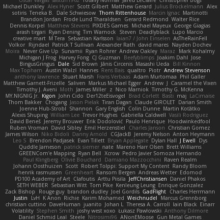
Oscar Vargas
sastun1962
Totally Normal
Jared LeClaire
Christopher Bogs
Michael Dunkley
Alex Hyner
Scott Gilbert
Matthew Gerard
Julius Brockelmann
Alex
sotiris
Teneka B.
Dale Schwiesow
Thom Rittenhouse
Marcin Ignac
Martinotti
Brandon Jordan
Frode Lund Tharaldsen
Gerard Redmond
Walter Rice
Dennis Korpel
Matthew Stevens
PIXDES Games
Michael Mayeux
George Giagias
arash tirgari
Ryan Dening
Tim Warnock
Steven
Deadlyblack
Lupo Marcio
creative mart
M Tera
Sebastian Karlsson
Iaian7 / John Einselen
AsTheRainFell
Volkor
Rijndael
Patrick T Sullivan
Alexander Rath
david mares
Nayden Dochev
Moira
Never Give Up
Sunamii
Ryan Rohrer
Andrew Oakley
Maraz
Mark Kohalmy
Michigan J Frog
Harvey Fong
CJ Guzman
Beefyblimps
Joakim Dahl
Jose
BingusGringus
Dale
Sid Brown
Jānis Circenis
Masashi Ueda
Bill Kinnon
Max Topham
Austin Walzl
Hannes
Rens Bais
qualtro
Piotr
Andrew Stevenson
anthony lawrence
Stuart Marsh
Frans Verbaas
Adam Murtomaa
Phil Galler
Matthew Garnett-Frizelle
Saliven
Markus Michael Egger
Andrew
J
Caramel the Vixen
Timothy J. Aveni
Moth
James Miller
z
Nico Marniok
Timothy G. McKenna
MY.NIGNIG Jr.
Kigon
John Cido
Der12teEisvogel
Brad Corlett
Basti
maj
LaCimaise
Thom Bakker
Chogang
Jason Pielak
Tiran Dagan
Claude GIROLET
Darian Smith
Joenne Hub-Strobl
Shannon
Gary English
Colin Dunne
Martin Koťátko
Alexis Shuping
William Lee
Trevor Hughes
Gabriella Caldwell
Vasili Rodriguez
David Beneš
Jeremy Brouwer
Erik Dodolović
Paulo Henrique
Hoodwinkedfool
Ruben Vroman
David Sibley
Emil Herzenstiel
Charles Janson
Christian Gomez
James Wilson
Niko Bidoli
Danny Arnold
CGJackB
Jeremy Nelson
Anton Heymann
Leo S
Brendon Padjasek
Evan Tillett
Bryan Applegate
Dylan Hall
J Ewell
Dys
Quddle Jameson
patrick siemer
nate
Mareno Harr Olsen
Brett Williams
GREENCom'e Mapping
Ryan Bell
Xcrow
Pedro Javier Somoza Hernando
Paul Klingberg
Olivié Bouchard
Damiano Mazzocchini
Raven Realm
Johann Oosthuizen
Scott
Robert Tolppi: Support My Content
Randy Bloom
henrik rasmussen
Greenheart
Ransom Bergen
Andreas Wetter
Edomod
PD100 Academy of Art
Clafoutis
Arttu Piisila
JeffChristiansen
Daniel Phakos
SETH WEBER
Sebastian Witt
Tom Pike
Kenleung Leung
Enrique Gonzalez
Zack Bishop
Rouge guy
brandon dudley
Joel Gordils
GadFlight
Charles Herrmann
Justin
LvH
K Anon
Richie
Karim Mohamed
Weichnudel
Marcus Grennborg
christian cuttino
DaveHuman
juanito
Johan L
Theresa A. Carroll
Iain Black
Einarr
Volatility
Stephen Smith
joshy west xoxo
Łukasz Pawłowski
Anthony Dilmore
Daniel Schmid Leal
Steele
Nitrosimi96
ANonEMoose
Gun Metal Games