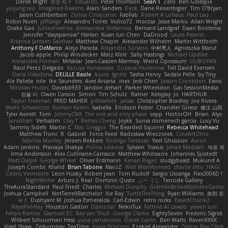
Derek Wight
幸史 松下
Eduardo
Peter Thomson
Sean T
Zero
Ben Gillespie
yuijung seo
Imagined Realms
Alani Sanders
Deck
Dane Reisenbigler
Tim O'Bryan
Jason Cuthbertson
Zerina Cmajcanin
FabFab
Robert A Lohaus
Paul Lau
Robin Nuen
jeffsarge
Alexandro Torres
Volico72
morzsa
Jesse Marku
Allan Wright
Drake Gao
Julileeheehee
Aleksandra Stefanova
Bernard Landgraf
Daan Bootsma
Jennifer "daysparrow" Harlan
Kuan lun Chen
DaDrood
Laura Pesenti
Brianna Janssen Saldivar
Matthew Chapin
Alexander Wilhelm
Martin Wittfooth
Anthony F DeMarco
Alejo Parada
Alejandro Soriano
中村秀人
Agnieszka Marut
Jacob apple
Philip Windecker
Matz Klint
Sally Hastings
Michael Updike
Alexandra Forman
MrIsklar
Jean-Cassien Marmey
Weird Oposssum
LIUBOYAN
Raul Perez Delgado
Kazuya Yamanaka
Zuzana Hudecova
Tell David Evensen
Daria Udachina
DELILLE Basile
Acura .Ignite
Tasha Henry
Sedale Pelle
by Tiny
Ale Pašeta
nile
Ike Saunders
Aves Arcana
inex
Jedi Chen
Jaxson Crookston
Ewos
Miroslav Hudec
Davebb933
landon dehart
Parker Wheeldon
Gas SessionMedia
정율 이
Owen Carson
Simon
Tim Schulz
Ratner
KelsyJay
Jo
HARTHUR
Taylor Freeman
FRED MAHER
prfctwhite
yataa
Christopher Bradley
Joe Rivera
Malte Schweitzer
Roman Kaelin
Isabella
Erickson Foster
Chandler Griese
修汰 山田
Tyler Avirett
Tom
JimmyCNX
The one and only phase
sepp
HectorOH
Brian
Alyx
Jonathan
Verbatim
Clay T
Reiten Cheng
Joykk
Sonia domenech garcia
Lucy Vu
Sammy Sidefx
Martin C
Mac Greggor
The Bearded Squirrel
Rebecca Whitehead
Matthew Tronc
R
Gabirél
Force Feed
Radosław Wieczorek
CineArtOhio
Sabrina Munley
Jeroen Bekkers
Rodrigo Terrazas
Yael Ghusoun
Aaron
Adam Jenkins
Pranaya Shakya
Polina Leskova
Sylvain
Traxus
Jehad Maddah
재윤 옥
Irma Andersson
Alex Cullinane-Carrasco
Matthew Whiteacre
Johannes Sjöstedt
Matt Dalpé
George Wheat
Oliver Erdmann
Kenan Regez
sludgybeast
Mukund A
Joseph Combs
Khalid
Brian Tabone
MarzZ
Well Misinformed
charlie otto
HAGI
Cédric Vermeirre
Leon Husky
Robert jean
Tom Rudolf
Sergio Uscanga
Flex2006D !
NightWriter
Arturo J. Real
Dominic Qusto
ぶー うじ
Tenzide Gallery
TheAuraStandard
Paul Friedl
Charles
Michael Dunphy
GremlinBrokeMyVideoGame
Joshua Campbell
NotTerrellBatchelor
Xie Ray
TurtleTheThing
Ryan Williams
政則 谷
w z
Dushyant M
Joshua Esmeralda
Carl-Edwin
retro rocks
EasedChunk2
RayePixlrKay
Houston Gaston
Danizoar
NekoTux
Fattma Al Lawati
yewen sun
Felipe Ramos
Slamuel EC
Key van Thull
George Clarke
EightySeven
Frederic Sigrist
Wilbert Schuurman Hess
yuna yamamoto
Derek Carlin
Ben Watts
RavenXXXX
Virgil Shaw
Zeikomiray
TeaTime
Jonas Printzen
Ezekiel Alexander
Danny Ray Clark