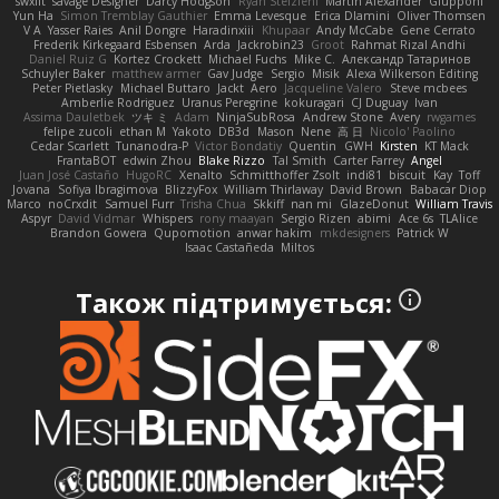
swxift
savage Designer
Darcy Hodgson
Ryan Stelzleni
Martin Alexander
Giupponi
Yun Ha
Simon Tremblay Gauthier
Emma Levesque
Erica Dlamini
Oliver Thomsen
V A
Yasser Raies
Anil Dongre
Haradinxiii
Khupaar
Andy McCabe
Gene Cerrato
Frederik Kirkegaard Esbensen
Arda
Jackrobin23
Groot
Rahmat Rizal Andhi
Daniel Ruiz G
Kortez Crockett
Michael Fuchs
Mike C.
Александр Татаринов
Schuyler Baker
matthew armer
Gav Judge
Sergio
Misik
Alexa Wilkerson Editing
Peter Pietlasky
Michael Buttaro
Jackt
Aero
Jacqueline Valero
Steve mcbees
Amberlie Rodriguez
Uranus Peregrine
kokuragari
CJ Duguay
Ivan
Assima Dauletbek
ツキ ミ
Adam
NinjaSubRosa
Andrew Stone
Avery
rwgames
felipe zucoli
ethan M
Yakoto
DB3d
Mason
Nene
高 日
Nicolo' Paolino
Cedar Scarlett
Tunanodra-P
Victor Bondatiy
Quentin
GWH
Kirsten
KT Mack
FrantaBOT
edwin Zhou
Blake Rizzo
Tal Smith
Carter Farrey
Angel
Juan José Castaño
HugoRC
Xenalto
Schmitthoffer Zsolt
indi81
biscuit
Kay
Toff
Jovana
Sofiya Ibragimova
BlizzyFox
William Thirlaway
David Brown
Babacar Diop
Marco
noCrxdit
Samuel Furr
Trisha Chua
Skkiff
nan mi
GlazeDonut
William Travis
Aspyr
David Vidmar
Whispers
rony maayan
Sergio Rizen
abimi
Ace 6s
TLAlice
Brandon Gowera
Qupomotion
anwar hakim
mkdesigners
Patrick W
Isaac Castañeda
Miltos
Також підтримується: