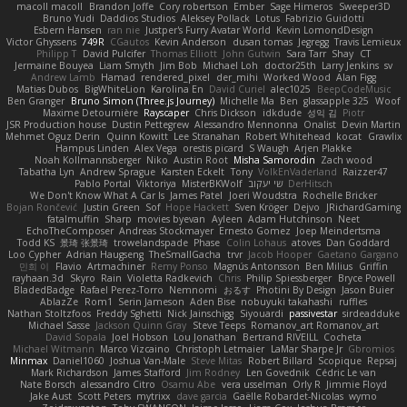
macoll macoll
Brandon Joffe
Cory robertson
Ember
Sage Himeros
Sweeper3D
Bruno Yudi
Daddios Studios
Aleksey Pollack
Lotus
Fabrizio Guidotti
Esbern Hansen
ran nie
Justper's Furry Avatar World
Kevin LomondDesign
Victor Ghyssens
749R
CGautos
Kevin Anderson
dusan tomas
Jegregg
Travis Lemieux
Philipp T
David Pulcifer
Thomas Elliott
John Gutwin
Sara Tarr
Shay
CT
Jermaine Bouyea
Liam Smyth
Jim Bob
Michael Loh
doctor25th
Larry Jenkins
sv
Andrew Lamb
Hamad
rendered_pixel
der_mihi
Worked Wood
Alan Figg
Matias Dubos
BigWhiteLion
Karolina En
David Curiel
alec1025
BeepCodeMusic
Ben Granger
Bruno Simon (Three.js Journey)
Michelle Ma
Ben
glassapple 325
Woof
Maxime Detournière
Rayscaper
Chris Dickson
idkdude
성익 김
Piotr
JSR Production house
Dustin Pettegrew
Alessandro Mennonna
Onalist
Devin Martin
Mehmet Oguz Derin
Quinn Kowitt
Lee Stranahan
Robert Whitehead
kocat
Grawlix
Hampus Linden
Alex Vega
orestis picard
S Waugh
Arjen Plakke
Noah Kollmannsberger
Niko
Austin Root
Misha Samorodin
Zach wood
Tabatha Lyn
Andrew Sprague
Karsten Eckelt
Tony
VolkEnVaderland
Raizzer47
Pablo Portal
Viktoriya
MisterBKWolf
שי יעקוב
DerHitsch
We Don't Know What A Car Is
James Patel
Joeri Woudstra
Rochelle Bricker
Bojan Rončević
Justin Green
Sof
Hope Hackett
Sven Kröger
Dejvo
JRichardGaming
fatalmuffin
Sharp
movies byevan
Ayleen
Adam Hutchinson
Neet
EchoTheComposer
Andreas Stockmayer
Ernesto Gomez
Joep Meindertsma
Todd KS
景琦 张景琦
trowelandspade
Phase
Colin Lohaus
atoves
Dan Goddard
Loo Cypher
Adrian Haugseng
TheSmallGacha
trvr
Jacob Hooper
Gaetano Gargano
민희 이
Flavio
Artmachiner
Remy Ponso
Magnús Antonsson
Ben Milius
Griffin
rayhaan.3d
Skyro
Rain
Violetta Radkevich
Chris
Philip Spiessberger
Bryce Powell
BladedBadge
Rafael Perez-Torro
Nemnomi
おるす
Photini By Design
Jason Buier
AblazZe
Rom1
Serin Jameson
Aden Bise
nobuyuki takahashi
ruffles
Nathan Stoltzfoos
Freddy Sghetti
Nick Jainschigg
Siyouardi
passivestar
sirdeadduke
Michael Sasse
Jackson Quinn Gray
Steve Teeps
Romanov_art Romanov_art
David Sopala
Joel Hobson
Lou Jonathan
Bertrand RIVEILL
Cocheta
Michael Witmann
Marco Vizcaino
Christoph Letmaier
LaMar Sharpe Jr
Gbromios
Minmax
Daniel1060
Joshua Van-Male
Steve Mitas
Robert Billard
Scopique
Repsaj
Mark Richardson
James Stafford
Jim Rodney
Len Govednik
Cédric Le van
Nate Borsch
alessandro Citro
Osamu Abe
vera usselman
Orly R
Jimmie Floyd
Jake Aust
Scott Peters
mytrixx
dave garcia
Gaëlle Robardet-Nicolas
wymo