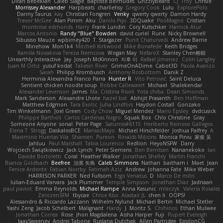
Diran Bebekian
Caleb Slagle
Baptiste Belmudes
GrizzlyBeard
CJ
Troy
Chrisie
Morrissey Alexander
Harpbeats
charliehsy
Gregory Cook
Lulu
ExplorePolo
Danny Taurus
kay
Christian Forsgren
Venky
qwerty qwerty
Damon Hardy
Trevor McGee
Alan Pimm
Aku
Danilo Pipi
3DQuake
PooMagoo
Cristian
montrose edmonds
Harry
Frank Lundin
Cory Kutschker
Harnick Atur
Marcos Antonio
Randy "Blue" Bowden
david curiel
Rune
Nicky Brownell
Sibusiso Mauze
wpbirney420
T. Stargazer
Punit Chaturvedi
Andrew Barrie
Minehow
Mon1k4
Mitchell Kirkwood
Mike Bonafede
Keith Bridges
Kamila Novakova Tereza Nemcova
Wogan May
NefaroX
Stanley Chen榕樹
Unearthly Interactive
Jay
Joseph McKinnon
지후 이
Rafael Jimenez
Colin Langley
Juan M Ortiz
yusuf kodat
Taliesin River
GrimeOnADime
Cabot3D
Paola Avanzo
Sarah
Philipp Krombusch
Anthony Rosbottom
Danik Z
Herminia Alexandra Franco Parra
Hunter R
Vito Petrović
Saint Deluca
Sentient chicken noodle soup
Robbe Callewaert
Michael
Shalekendar
Alexander Levenson
James
Ma. Cristina Risoli
Yota chiba
Dean Simonds
Mark Sanderson
Alexandre Lhote
hazel bat
Abhijit Prasanth
Ben Hoffman
Matthew Edgmon
Tara Exotic
Juha Lindfors
Haydon Costall
Gonzako
Tim Winkelmann
Joel Green
Cody Chow
Miguel Mendez
Mario Epsley
dvdcusick
Philippe Bartholi
Carlos Cardenas Negro
Squak Box
Chlo Christine
Gray
Someone Anyone
sonal
Peter Page
Saturnis#6115
Heriberto Reinoso Gallegos
Elena T
Strogg
DaskalosBCE
ManiacMayo
Michael Hirschfelder
Joshua Palfrey
A
Maximino Huertas Vila
Shansen
Pureon
Rinalds Miļicins
Monica Pirvu
家俊 吴
Jahluu
Paul Marshall
Tabia Lourenco
Redlion
HeyoNSFW
Darry
Wojciech Świątkiewicz
Jack Lynch
Peter Siemens
Ben Berntsen
Nananekoko
Ian
Davide Bortoletti
Coral
Heather Walker
Jonathan Shelley
Martín Franchi
Bianca Goldbach
Beefree
治英 矢島
Caleb Simmons
Nathan
baitham i
Maet
Jean
Fenice Ardente
Fabian Norrby
Fatimah Aziz
Andrew
Johanna Fate
Mike Weber
HARRISON PARKER
Ned Fullsom
Ergo Venatus
D
Marco De mitri
Iulian-Eduard Varvara
Jack Plummer
Temple Simpson
Jonathan Diaz
Jadriaan
paul paviot
Emma Reynolds
Michael Rampe
Anna Kasunic
mleczyk
Valeria Rosales
ZerozenSFM
tbycae
Chloe Kiso
Alastair JL
chen li
OOPS!
Alessandro & Riccardo Lazzarin
Wilhelm Nylund
Michael Bertin
Michael Stetler
Yashi Zeng
Jacob Schelbert
Malignant
Hardy
J
Moritz S.
Chihirios
Ethan Mulwee
Jonathan Correa
Rose
Jhon Magdalena
Aisha Harper
Fuji
Rupert Eveleigh
JaaySweeney
Andrei Tabone
Ruslana Dutchak
Allen Partridge
EpsilonCG