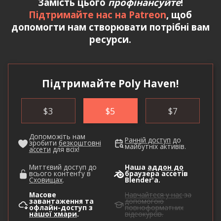
Замість цього
профінансуйте
!
Підтримайте нас на Patreon
, щоб
допомогти нам створювати потрібні вам
ресурси.
Підтримайте Poly Haven!
$
3
$
5
$
7
Допоможіть нам
Ранній доступ
до
зробити
безкоштовні
майбутніх активів.
ассети
для всіх!
Миттєвий доступ до
Наша
аддон до
всього контенту в
браузера ассетів
Сховищах
.
Blender'а.
Масове
Навчайтеся у нас
за
завантаження та
допомогою
офлайн-доступ з
повноформатних
нашої хмари
.
відеокурсів.