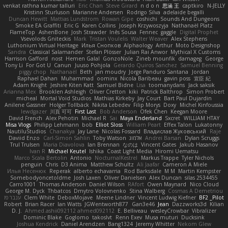
venkat rathna kumar talluri
Eric Chan
Steve Girard
n d o n
思涵 王
captkiro
N-JELLY
Kristinn Sturluson
Marianne Andersen
Rodrigo Silva
adelaide begalli
Duncan Hewitt
Mattias Lundstrom
Rowan Gipe
coshichi
Sounds And Dungeons
Smoke EA Graffiti
Eric G
Karen Collins
Joseph Krzywoszyja
Nathanaël Platz
FlameTop
AshenBone
Josh Strawder
Inês Sousa
Fennec
gaggle
Digital Prophet
Vsevolods Gniteckis
Mark
Tristan Voulelis
Walter Weaver
Alex Stephens
Luthonium Virtual Heritage
Илья Снопков
Alphaology
Arthur
Moto Designshop
Sandra
Classical Salamander
Stefan Plösser
Julian Rai Anwor
Mythical X Customs
Harrison Gafford
nost
Hemen Galal
GonzoNole
Zineb mounfik
damageg
George
Tony Li
For Got U
Canun
Juuso Pohjola
Gerardo Quiros Sanchez
Samuel Benning
piggy chop
Nathanaël
Beth
jan moudry
Jorge Panduro Santana
Jordan
Raphael Dahan
Muhammad
oominx
Nicola Baribeau
gavin poss
宣臣 紀
Adam Knight
Jeshire Kiten Katt
Samuel Bidne
Lisa
toomanydans
Jack saksik
Arianna Mex
Brooklen Ashleigh
Oliver Cretton
kiki
Patrick Balthrop
Simon Probert
micheal
Mortal Void Studios
Mathias Kirkeby
Jay Court
Bart Paul Dujardin
Anilene Gassner
Holger Tollbäck
Nikita Lebedev
Filip Morys
Doxy
Michel Kinfoussia
lewdgazer
川頁 可可
First Last
Bob Anderson
Ofek Chen
Keegan Moore
David French
Alex Pehotin
Michael R
Sai
Maya Enderland
Sxcret
WILLIAM HTAY
Misa Vlogs
Philipp Lehmann
bob
Elliot Sloss
William Peart
Effex Talon
Lukatonny
NautiluStudios
Chanakya
Jay Lane
Nicolas Fossard
Владислав Жуковський
Raje
Daviid Enzo
Carl-Simon Sahlin
Toby Watson
אלמוג
Andrei Barsan
Dylan Scruggs
Trul Trulsen
Maria Diavolova
Ian Brennan
なのは
Vincent Gates
Jakub Hasanov
Ivan R
Michael Keutel
Ishika
Coast Light Media
Hiromi Uematsu
Marco Scala Bertolin
Antonio
NocturnalKestrel
Markus Trappe
Tyler Nichols
penguin
Chris
D3 Anima
Matthew Schultz
Ali Jaafar
Cameron A Miele
Илья Несенюк
Reperak
alberto echavarria
Rod Barksdale
M M
Martin Kempster
Somebodyoncetoldme
Josh Laxen
Oliver Danielsen
Alex Duncan
silas 2534455
Carro1001
Thomas Anderson
Daniel Wilson
RAfort
Owen Maynard
Nico Cloud
George M. Dyck
Thbatcos
Dmytro Volovnenko
Stina Walberg
Cosmas A Demetriou
ענבר פז
Clem White
DeboxMojave
Meene Lindner
Vincent Ludwig Kiefner
BF2 _Pilot
Robert
Brian Racer
Ian Watts
JGWentworth877
Gan3e46
Jean
Dazzworks3d
Kilian
D. J.
Ahmed.ashii092112 ahmed092112
E. Belliveau
wesleyCrowbar
Vibralizer
Dominic Blake
Goglomo
takoslvt
Renn Exev
Musa muturi
Ducksink
Joshua Kendrick
Daniel Arendzen
Bang1324
Jeremy Whitter
Nekom Glew