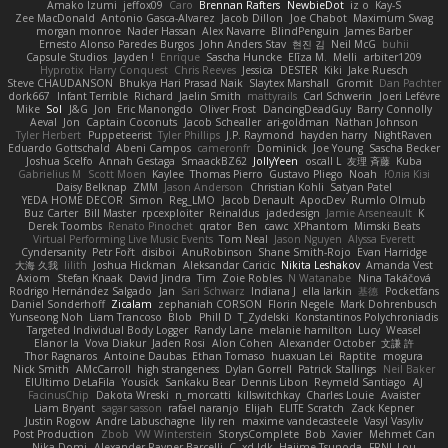
Amako Izumi
jeffox09
Caro
Brennan Rafters
NewbieDot
iz o
Kay-S
Zee MacDonald
Antonio Gasca-Alvarez
Jacob Dillon
Joe Chabot
Maximum Swag
morgan monroe
Nader Hassan
Alex Navarre
BlindPenguin
James Barber
Ernesto Alonso Paredes Burgos
John Anders Stav
현진 김
Neil McG
buhii
Capsule Studios
Jayden !
Enrique
Sascha Huncke
Elīza M.
Melli
arbiter1209
Hyprotix
Harry Conquest
Chris Reeves
Jessica
DESTER
Kiki
Jake Ruesch
Steve CHAUDANSON
Bhukya Hari Prasad Naik
Slaytex Marshall
Gromit
Dan Pachter
dork667
Infant Terrible
Richard
Jaelin Smith
mattyrails
Carl Schwerin
Joeri Lefévre
Mike
Sol
J&G
Jon
Eric Manongdo
Oliver Frost
DancingDeadGuy
Barry Connolly
Aeval
Jon
Captain Coconuts
Jacob Schealler
ari-goldman
Nathan Johnson
Tyler Herbert
Puppeteerist
Tyler Phillips
J.P. Raymond
hayden harry
NightRaven
Eduardo Gottschald
Abeni Campos
cameronfr
Dominick
Joe Young
Sascha Becker
Joshua Scelfo
Annah Gestaga
SmaackBZ62
JollyYeen
oscall L
友理 斉藤
Kuba
Gabrielius M
Scott Moen
Kaylee
Thomas Pierro
Gustavo Pliego
Noah
Юлія Кізі
Daisy Belknap
ZMM
Jason Anderson
Christian Kohli
Satyan Patel
YEDA HOME DECOR
Simon
Reg_LMO
Jacob Denault
ApocDev
Rumlo Olmub
Buz Carter
Bill Master
rpcexploiter
Reinaldus
jadedesign
Jamie Arseneault
K
Derek Toombs
Renato Pinochet
qrator
Ben
cawc
XPhantom
Mimski Beats
Virtual Performing Live Music Events
Tom Neal
Jason Nguyen
Alyssa Everett
Cyndersanity
Petr Fořt
disiboi
AnuRobinson
Shane Smith-Rojo
Evan Harridge
大海 久我
lilith
Joshua Hickman
Aleksandar Caricic
Nikita Leshakov
Amanda Vest
Axiom
Stefan Knaak
David Jindra
Tim
Zoie Robles
N Watanabe
Nina Takáčová
Rodrigo Hernández Salgado
Jan
Sari Schwarz
Indiana J
ella larkin
基德
Pocketfans
Daniel Sonderhoff
Zicalam
zephaniah CORSON
Florin Negele
Mark Dohrenbusch
Yunseong Noh
Liam Trancoso
Blob
Phill D
T_Zydelski
Konstantinos Polychroniadis
Targeted Individual Body Logger
Randy Lane
melanie hamilton
Lucy
Weasel
Elanor la
Vova Diakur
Jaden Rosi
Alon Cohen
Alexander October
文謙 許
Thor Ragnaros
Antoine Daubas
Ethan Tomaso
huaxuan Lei
Raptite
mogura
Nick Smith
AMcCarroll
high strangeness
Dylan Gorrell
Patrick Stallings
Neil Baker
ElUltimo DeLaFila
Yousick
Sankaku Bear
Dennis Libon
Reymeld Santiago
AJ
FacinusChip
Dakota Wreski
n_morcatti
killswitchkay
Charles Louie
Avaister
Liam Bryant
sagar sasson
rafael naranjo
Elijah
ELITE Scratch
Zack Kepner
Justin Rogow
Andre Labuschagne
lily ren
maxime vandecasteele
Vasyl Vasyliv
Post Production
Zbob
VW Winterstein
StorysComplete
Bob
Xavier
Mehmet Can
Nika Domi
Alexander Rayner-Barcelli
C
xd Idk
Hajime Tsunoda
FRNL Lou