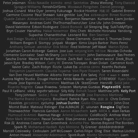
Peter Jessiman
Nikki Navaille
komito
emil
Saintetixx
Zhou Weitong
Tony Elwood
Sprague Williams
FeroshGirlSims
Worawut Pongchen
Daniel Jennings
Joshua Conard
Mike Dyer
Jeremy Fukunaga
Rockie Hoerter
鸿彬 邱
Gabriel Brenne
Carmine Ciccone
Paul Shewan
luke gentile
Lux_Fox
azbeaupre
Binsei Numao
Quade Zaban
Aleksandra Davydenko
Benjamin Newman
Kumatora
Liam Jordan
Masanyao
Andreas Gohl
TheThomasTrainzUser
Line Ulv
John Dreessen
David Valentine
Edson Rodriguez
Dávid Borsodi
Lil Sleeping Bag
SubToMyYTplz
Bryn Couser
HanaYou
Hakar Kerarmor
Elric Chen
Michelle Hironaka
Yandong
Supachai Chanarittichai
Leonard Rio
Ben Seaman
Axis Design Studio | Elliott Benjamin
Steve Clements
Gordon S
Thomas Deisz
William Bergen II
Slompy
yotpak
Morgan
Ximo Llopis Barber
Piero Perez
Anthony Simuel
astroblur
Erik Miller
Fred Vollmer
Jeff Kissel
Martin Býšek
Jonathan Caron-Roberge
Gaston
Jose Luis
seryong kim
till toe
Nicolas Ocheda
Clemente Gonzalez
Sean McSharry
Jack Palmstrom
John Daineusaure
Bas Peeters
Sascha Donie
Marvin W Parker
Patrick
Zach Ball
Isaac
katren wood
Deek_Blue
Jason Eyre
Bradley Wilson
Cathy W
Dennis Torosyan
Brian Dolan
Cameron Koch
Xavier Caliz
Zach Robyn
Fizzle
Lukas Ess
andrea cerini
Keerthi Pachala
Benjamin Learmonth
Claudia Toyama
Von Piper Flowers
Søren Rosendahl
Van Den Heuvel Matthew
Alberto Ferrer Lara
Edo Salvej
Pzit
✧ 𝔪𝔞𝔯𝔦 ✧
eeee
Aurora Nights Studio
Dougal Henken
Attila Malarik
uujann
D1REW00F
Ryan Dunn
mura
Jose Espinoza
iiiimmmm
Matthias LN
SteelDriver
Henri49
Solid Jake
Ricardo Negrete
Саша Ячмень
Solacen
Martynas Gurskas
PlaytestDS
Aren
Paul R LeBlanc
vikky
sepehr sabour
Silly Killy
Benoît Texier
Matthew Jeffs
Kelly Port
Tony Johnson
Sadie J. Foxx
SilentWatcher28
Jose Francisco Martinez
The Name Brand Company
Bouillard
Patrick Ryan
Keu
皓欽 涂
Chris DeVere
Foxokles
garzatron
cyclump
Joshua Dunfee
Giulio Chiaramonte
John Doe
Mornè Blake
Mateusz Relinger
Elia ALMALIKI
JC
uiiunan
Rongina
DigiTaco
Thierwaechter
Francois Gandon
Aaron Mceachern
kath
AREA 6
Alan Farkas
Humoud Al-Amiri
Rasmus Hauge
Arlene Lukkarila
ColdRice25
Anthea Ward
Peter Mark Wittmann
Pascal Scrivani
Elias Jimenez
Lawrence Rogers
Kurt Boyer
Risk 📀
Andreea Cosma
Dan Greenheck
Annette Pew
Stories Beyond The Borders
Spark PJ
Mohamad Hadlah
Kyle Mitrione
Ty Grenier
dddddrdrdrdrdr
Marcell Ceslowsky
Cedoulain
Jeff McGowan
Carlos Filipe
Oleg
Elsie
Markus Löchte
Anton Howell
Alexander Adelmann
Spirit-Rush
Moritz Schmidtchen
Liam