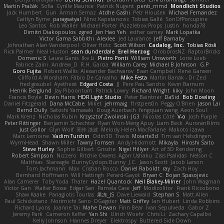
Martin Pražák
Sofia
Cyrille Maurice
Patrick Nugent
penti_mmd
Mondlicht Studios
Jack Humbert
Gun
Arman Sernaz
Atdhe Gashi
Petr Hloušek
Michael Fernandez
Caitlyn Byrne
paragsatyal
Nino Kapetanovic
Tobias Gallé
SonOfPorcupine
Leo Santos
Rob Waller
Michael Porter
Puzzlebox Props
Justin
honda78
Dimitri Diakopoulos
zgred
Jen Hao Yeh
esther carney
Mark Lopatka
Victor Gama Sabbithi
Alexlee
Jed Laurance
Jeff Barnaby
Johnathan Alan Vanderpool
Oliver Hotz
Scott Wilson
Cadalog, Inc.
Tobias Rösli
Rick Palmer
Neal Huston
sean dunderdale
Erel Herzog
OroborosNZ
RaptorBricks
Domenic S
Laura Ganis
Ike Li
Pietro Ponti
William Unsworth
Lorie Loeb
Fabrice Zaini
Andrew_D
R.H. García
William Carey
Michael B Johnson
G.P
Goro Fujita
Robert Wallis
Alexander Bachvarov
Evan Campbell
Rene Gansen
Clifford A Worsham
Fábio De Carvalho
Mike Festa
Martin Banak - Dr Zed
fred gissubel
Ayetheist
Edgard Costa
JJ
Pere Pau Sancho
Kevin Barnum
Henrik Berglund
Jay Piboontum
Patrick Lowry
Richard Wright
kiky
John Moon
Francis Boyle
Devin Harris
HDR Light Studio
Peter Baintner
Da5id
Bob Dowling
Daniel Fitzgerald
Dana McCabe
Miket
jehrmaig
f1rstpers0n
Peggy O'Brien
Jason Lai
Bernd Dully
Satoshi Yamasaki
Doug Auerbach
fengquan wang
Aeon Soul
Mark Krenz
Nicholas Rubin
Krzysztof Zwolinski
JG3
Nicolas Côté
V-o
Josh Purple
Peter Rittinger
Benjamin Schechter
Ryan Won-Meng Apuy
Liam Beck
AuroranFilms
Just Gollor
Glyn Wolf
亮作 淡波
Melody Helen MacFarlane
Makoto Izawa
Marc Lemoine
Vadim Turchin
Odin3D
Travis
Moiarte3d
Tim van Helsdingen
WyrmHead
Shawn Miller
Tawny Tomsen
Andy Hickmott
Mikayla
Hiroshi Saito
Steve Hurley
Sophie Gilbert
Grische
Nigel Hillyer
Art of 3D Rendering
Robert Simpson
Nizzero
Ritchie Owens
Agon Ushaku
Zisis Psalidas
Nelson C
Matthias
Stareagle
BunnyCyclops Bunny
J.C.
Jason Scott
Jacob Larson
Tom Jachmann
Max
Cristian Rocco
Daniel Raboldt
ray
Zach Hoy
Bernhard Hoffmann
Will Hattingh
Perard-Gayot
Bryan C
Bojan Spasojevic
Alan Camerer
Toby Yoda
Thater
Hazel Quantock
Neil Blakey-Milner
John Wagman
Victor Gan
Walter Bosse
Edgar San
Pamela Case
Jeff
Modicolitor
Frank Riccobono
Shaw Kaake
Panagiotis Tourlas
果冻_JS
Dave Liewald
Stephan S
Matt Allen
Paul Schicketanz
Norimichi Sano
DGagster
Matt Griffey
Ian Hubert
Linda Robbins
Richard Lyons
Joanne Tai
Mahe Dewan
Finn Bear
Ivan Sepulveda
Gabor Z
Jeremy Park
Cameron Keffer
Yan Shi
Ulrich Woehr
Chris Li
Zachary Capalbo
Kelly Johnson
Hannes Dreyer
Elektrospy
Buttered Side Down