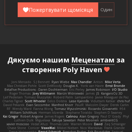
Пожертвувати щомісяця
Один
Дякуємо нашим
Меценатам
за
створення Poly Haven
Joni Mercado
S J Bennett
Ryan Wiebe
Max Chandler
Anton
Mike Verta
Max Christian Pohle
Scott DeWoody
Douglas K.
Yorik van Havre
Ernst Bronde
BetaFive Productions - Daren Dochterman
Eric Perley
James Robinson
I/O Studio
Roger Thomas
Joey Wittmann
Marcin Wiśniewski
James
JS
KangaroOz 3D
Leif Pedersen
Tomasz Muszyński
Roberd Palm
Lampantino
Javier Meseguer de Paz
Charles Tigner
Scott Wheeler
Eelco Dolstra
Lasse Kjønnås
Viduttam Katkar
chris huf
David Pekarek
Evan Seccombe
Manfred Knorr
PaulR
Malcolm Dwyer
Derek Carlin
RF
Wendy Ward
Fianna Wong
Tomasz Wyszolmirski
Riccardo Giovanetti
fr54
William Schilthuis
Herman Idzerda
Stephane Toraldo
Stephen D Swaney
Kai Gregor
Robert Angone
James Rogers
Calinou
Alan Gregory
Paul O' Grady
Phyl
Luthien Dulk
Miguelaxa
Takuya Sawatari
Peter Moonen
ambientCG
xavier moscoso
Vedat Afuzi
Thomas Lisle
Warren Moore
David
Zaq Schlanger
Chase Stone
Conicer
VoxelKei
Mikkel Nielsen
Nico Wardakas
Frank Grande
Denys Holovyanko
Bernd Schmidt
Brendon Porter
Erik Brundidge
Samuel