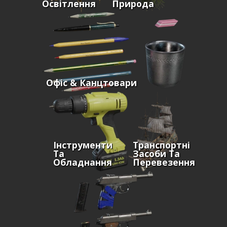
Освітлення
Природа
Офіс & Канцтовари
Інструменти
Транспортні
Та
Засоби Та
Обладнання
Перевезення