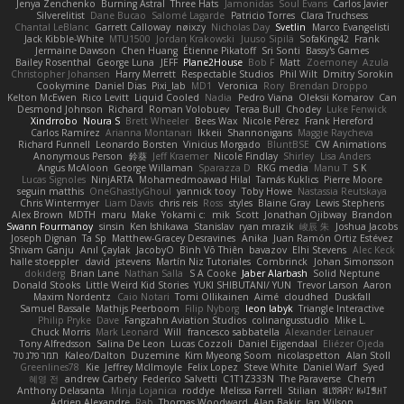
Jenya Zenchenko
Burning Astral
Three Hats
Jamonidas
Soul Evans
Carlos Javier
Silverelitist
Dane Bucao
Salomé Lagarde
Patricio Torres
Clara Truchsess
Chantal LeBlanc
Garrett Calloway
nøixzy
Nicholas Day
Svetlin
Marco Evangelisti
Jack Kibble-White
MTU1500
Jordan Krakowski
Juuso Sipilä
SofaKing42
Frank
Jermaine Dawson
Chen Huang
Étienne Pikatoff
Sri Sonti
Bassy's Games
Bailey Rosenthal
George Luna
JEFF
Plane2House
Bob F
Matt
Zoemoney
Azula
Christopher Johansen
Harry Merrett
Respectable Studios
Phil Wilt
Dmitry Sorokin
Cookymine
Daniel Dias
Pixi_lab
MD1
Veronica
Rory
Brendan Droppo
Kelton McEwen
Rico Levitt
Liquid Cooled
Nadia
Pedro Viana
Oleksii Komarov
Can
Desmond Johnson
Richard
Roman Volobuev
Teraa Bull
Chodey
Luke Fenwick
Xindrrobo
Noura S
Brett Wheeler
Bees Wax
Nicole Pérez
Frank Hereford
Carlos Ramírez
Arianna Montanari
Ikkeii
Shannonigans
Maggie Raycheva
Richard Funnell
Leonardo Borsten
Vinicius Morgado
BluntBSE
CW Animations
Anonymous Person
鈴葵
Jeff Kraemer
Nicole Findlay
Shirley
Lisa Anders
Angus McAloon
George Willaman
Sparazza D
RKG media
Manu T
S K
Lucas Signoles
NinjARTA
Mohamedmoawad Hilal
Tamás Kuklics
Pierre Moore
seguin matthis
OneGhastlyGhoul
yannick tooy
Toby Howe
Nastassia Reutskaya
Chris Wintermyer
Liam Davis
chris reis
Ross
styles
Blaine Gray
Lewis Stephens
Alex Brown
MDTH
maru
Make
Yokami c:
mik
Scott
Jonathan Ojibway
Brandon
Swann Fourmanoy
sinsin
Ken Ishikawa
Stanislav
ryan mrazik
峻辰 朱
Joshua Jacobs
Joseph Dignan
Ta Sp
Matthew-Gracey Desravines
Anika
Juan Ramón Ortiz Estévez
Shivam Ganju
Anıl Çaylak
JacobyO
Bình Võ Thiên
bavazov
Elhi Stevens
Alec Keck
halle stoeppler
david
jstevens
Martín Niz Tutoriales
Combrinck
Johan Simonsson
dokiderg
Brian Lane
Nathan Salla
S A Cooke
Jaber Alarbash
Solid Neptune
Donald Stooks
Little Weird Kid Stories
YUKI SHIBUTANI/ YUN
Trevor Larson
Aaron
Maxim Nordentz
Caio Notari
Tomi Ollikainen
Aimé
cloudhed
Duskfall
Samuel Bassale
Mathijs Peerboom
Filip Nyborg
leon labyk
Triangle Interactive
Philip Pryke
Dave
Fangzahn Aviation Studios
colinangusstudio
Mike L.
Chuck Morris
Mark Leonard
Will
francesco sabbatella
Alexander Leinauer
Tony Alfredsson
Salina De Leon
Lucas Cozzoli
Daniel Eijgendaal
Eliézer Ojeda
תמר פלג טל
Kaleo/Dalton
Duzemine
Kim Myeong Soom
nicolaspetton
Alan Stoll
Greenlines78
Kie
Jeffrey McIlmoyle
Felix Lopez
Steve White
Daniel Warf
Syed
혜영 전
andrew Carbery
Federico Salvetti
C1T1Z333N
The Paraverse
Chem
Anthony Delasanta
Minja Lojanica
roddye
Melissa Farrell
Stilian
ꌃ꒒ꀎꋪꋪꌩ ꀘꈤꀤꁅꃅ꓄
Adrien Alexandre
Rab
Thomas Woodward
Alan Bakir
Ian Wilson