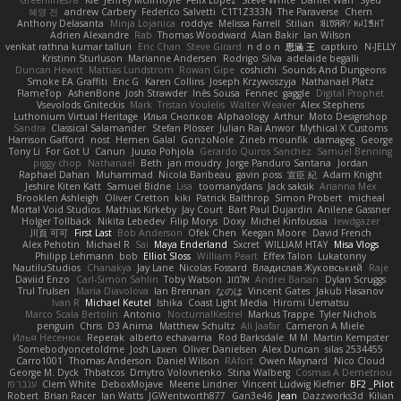
Greenlines78
Kie
Jeffrey McIlmoyle
Felix Lopez
Steve White
Daniel Warf
Syed
혜영 전
andrew Carbery
Federico Salvetti
C1T1Z333N
The Paraverse
Chem
Anthony Delasanta
Minja Lojanica
roddye
Melissa Farrell
Stilian
ꌃ꒒ꀎꋪꋪꌩ ꀘꈤꀤꁅꃅ꓄
Adrien Alexandre
Rab
Thomas Woodward
Alan Bakir
Ian Wilson
venkat rathna kumar talluri
Eric Chan
Steve Girard
n d o n
思涵 王
captkiro
N-JELLY
Kristinn Sturluson
Marianne Andersen
Rodrigo Silva
adelaide begalli
Duncan Hewitt
Mattias Lundstrom
Rowan Gipe
coshichi
Sounds And Dungeons
Smoke EA Graffiti
Eric G
Karen Collins
Joseph Krzywoszyja
Nathanaël Platz
FlameTop
AshenBone
Josh Strawder
Inês Sousa
Fennec
gaggle
Digital Prophet
Vsevolods Gniteckis
Mark
Tristan Voulelis
Walter Weaver
Alex Stephens
Luthonium Virtual Heritage
Илья Снопков
Alphaology
Arthur
Moto Designshop
Sandra
Classical Salamander
Stefan Plösser
Julian Rai Anwor
Mythical X Customs
Harrison Gafford
nost
Hemen Galal
GonzoNole
Zineb mounfik
damageg
George
Tony Li
For Got U
Canun
Juuso Pohjola
Gerardo Quiros Sanchez
Samuel Benning
piggy chop
Nathanaël
Beth
jan moudry
Jorge Panduro Santana
Jordan
Raphael Dahan
Muhammad
Nicola Baribeau
gavin poss
宣臣 紀
Adam Knight
Jeshire Kiten Katt
Samuel Bidne
Lisa
toomanydans
Jack saksik
Arianna Mex
Brooklen Ashleigh
Oliver Cretton
kiki
Patrick Balthrop
Simon Probert
micheal
Mortal Void Studios
Mathias Kirkeby
Jay Court
Bart Paul Dujardin
Anilene Gassner
Holger Tollbäck
Nikita Lebedev
Filip Morys
Doxy
Michel Kinfoussia
lewdgazer
川頁 可可
First Last
Bob Anderson
Ofek Chen
Keegan Moore
David French
Alex Pehotin
Michael R
Sai
Maya Enderland
Sxcret
WILLIAM HTAY
Misa Vlogs
Philipp Lehmann
bob
Elliot Sloss
William Peart
Effex Talon
Lukatonny
NautiluStudios
Chanakya
Jay Lane
Nicolas Fossard
Владислав Жуковський
Raje
Daviid Enzo
Carl-Simon Sahlin
Toby Watson
אלמוג
Andrei Barsan
Dylan Scruggs
Trul Trulsen
Maria Diavolova
Ian Brennan
なのは
Vincent Gates
Jakub Hasanov
Ivan R
Michael Keutel
Ishika
Coast Light Media
Hiromi Uematsu
Marco Scala Bertolin
Antonio
NocturnalKestrel
Markus Trappe
Tyler Nichols
penguin
Chris
D3 Anima
Matthew Schultz
Ali Jaafar
Cameron A Miele
Илья Несенюк
Reperak
alberto echavarria
Rod Barksdale
M M
Martin Kempster
Somebodyoncetoldme
Josh Laxen
Oliver Danielsen
Alex Duncan
silas 2534455
Carro1001
Thomas Anderson
Daniel Wilson
RAfort
Owen Maynard
Nico Cloud
George M. Dyck
Thbatcos
Dmytro Volovnenko
Stina Walberg
Cosmas A Demetriou
ענבר פז
Clem White
DeboxMojave
Meene Lindner
Vincent Ludwig Kiefner
BF2 _Pilot
Robert
Brian Racer
Ian Watts
JGWentworth877
Gan3e46
Jean
Dazzworks3d
Kilian