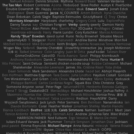
Nahuel Adreani
Dennis Smolek
Mythina
Noward Beast
Valerian Vardania
The Taxi Man
Robert Contreras
Azerta
HoboGod
Steve Pedler
Austyn K
PixelScribe
Double Downshift
Mr. Happy
Andrey Lebrov
sbuk
Edward Swartz
Jonah Edick
Wahrgrave
Dom Guerrera
Jazza
N_COUNTER
Artem Beitsch
Iryna Osadcha
Diran Bebekian
Caleb Slagle
Baptiste Belmudes
GrizzlyBeard
CJ
Troy
Chrisie
Morrissey Alexander
Harpbeats
charliehsy
Gregory Cook
Lulu
ExplorePolo
Danny Taurus
kay
Christian Forsgren
Venky
qwerty qwerty
Damon Hardy
Trevor McGee
Alan Pimm
Aku
Danilo Pipi
3DQuake
PooMagoo
Cristian
montrose edmonds
Harry
Frank Lundin
Cory Kutschker
Marcos Antonio
Randy "Blue" Bowden
david curiel
Rune
Nicky Brownell
Sibusiso Mauze
wpbirney420
T. Stargazer
Punit Chaturvedi
Andrew Barrie
Minehow
Mon1k4
Mitchell Kirkwood
Mike Bonafede
Keith Bridges
Kamila Novakova Tereza Nemcova
Wogan May
NefaroX
Stanley Chen榕樹
Unearthly Interactive
Jay
Joseph McKinnon
지후 이
Rafael Jimenez
Colin Langley
Juan M Ortiz
yusuf kodat
Taliesin River
GrimeOnADime
Cabot3D
Paola Avanzo
Sarah
Philipp Krombusch
Anthony Rosbottom
Danik Z
Herminia Alexandra Franco Parra
Hunter R
Vito Petrović
Saint Deluca
Sentient chicken noodle soup
Robbe Callewaert
Michael
Shalekendar
Alexander Levenson
James
Ma. Cristina Risoli
Yota chiba
Dean Simonds
Mark Sanderson
Alexandre Lhote
hazel bat
Abhijit Prasanth
Ben Hoffman
Matthew Edgmon
Tara Exotic
Juha Lindfors
Haydon Costall
Gonzako
Tim Winkelmann
Joel Green
Cody Chow
Miguel Mendez
Mario Epsley
dvdcusick
Philippe Bartholi
Carlos Cardenas Negro
Squak Box
Chlo Christine
Gray
Someone Anyone
sonal
Peter Page
Saturnis#6115
Heriberto Reinoso Gallegos
Elena T
Strogg
DaskalosBCE
ManiacMayo
Michael Hirschfelder
Joshua Palfrey
A
Maximino Huertas Vila
Shansen
Pureon
Rinalds Miļicins
Monica Pirvu
家俊 吴
Jahluu
Paul Marshall
Tabia Lourenco
Redlion
HeyoNSFW
Darry
Wojciech Świątkiewicz
Jack Lynch
Peter Siemens
Ben Berntsen
Nananekoko
Ian
Davide Bortoletti
Coral
Heather Walker
Jonathan Shelley
Martín Franchi
Bianca Goldbach
Beefree
治英 矢島
Caleb Simmons
Nathan
baitham i
Maet
Jean
Fenice Ardente
Fabian Norrby
Fatimah Aziz
Andrew
Johanna Fate
Mike Weber
HARRISON PARKER
Ned Fullsom
Ergo Venatus
D
Marco De mitri
Iulian-Eduard Varvara
Jack Plummer
Temple Simpson
Jonathan Diaz
Jadriaan
paul paviot
Emma Reynolds
Michael Rampe
Anna Kasunic
mleczyk
Valeria Rosales
ZerozenSFM
tbycae
Chloe Kiso
Alastair JL
chen li
OOPS!
Alessandro & Riccardo Lazzarin
Wilhelm Nylund
Michael Bertin
Michael Stetler