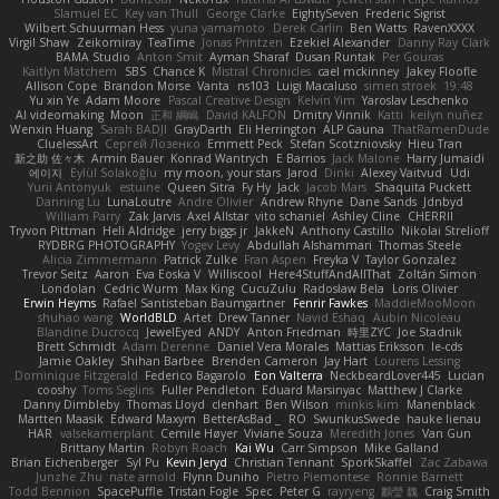
Slamuel EC
Key van Thull
George Clarke
EightySeven
Frederic Sigrist
Wilbert Schuurman Hess
yuna yamamoto
Derek Carlin
Ben Watts
RavenXXXX
Virgil Shaw
Zeikomiray
TeaTime
Jonas Printzen
Ezekiel Alexander
Danny Ray Clark
BAMA Studio
Anton Smit
Ayman Sharaf
Dusan Runtak
Per Gouras
Kaitlyn Matchem
SBS
Chance K
Mistral Chronicles
cael mckinney
Jakey Floofle
Allison Cope
Brandon Morse
Vanta
ns103
Luigi Macaluso
simen stroek
19:48
Yu xin Ye
Adam Moore
Pascal Creative Design
Kelvin Yim
Yaroslav Leschenko
AI videomaking
Moon
正和 綱嶋
David KALFON
Dmitry Vinnik
Katti
keilyn nuñez
Wenxin Huang
Sarah BADJI
GrayDarth
Eli Herrington
ALP Gauna
ThatRamenDude
CluelessArt
Cергей Лозенко
Emmett Peck
Stefan Scotzniovsky
Hieu Tran
新之助 佐々木
Armin Bauer
Konrad Wantrych
E Barrios
Jack Malone
Harry Jumaidi
에이지
Eylül Solakoğlu
my moon, your stars
Jarod
Dinki
Alexey Vaitvud
Udi
Yurii Antonyuk
estuine
Queen Sitra
Fy Hy
Jack
Jacob Mars
Shaquita Puckett
Danning Lu
LunaLoutre
Andre Olivier
Andrew Rhyne
Dane Sands
Jdnbyd
William Parry
Zak Jarvis
Axel Allstar
vito schaniel
Ashley Cline
CHERRII
Tryvon Pittman
Heli Aldridge
jerry biggs jr
JakkeN
Anthony Castillo
Nikolai Strelioff
RYDBRG PHOTOGRAPHY
Yogev Levy
Abdullah Alshammari
Thomas Steele
Alicia Zimmermann
Patrick Zulke
Fran Aspen
Freyka V
Taylor Gonzalez
Trevor Seitz
Aaron
Eva Eoska V
Williscool
Here4StuffAndAllThat
Zoltán Simon
Londolan
Cedric Wurm
Max King
CucuZulu
Radosław Bela
Loris Olivier
Erwin Heyms
Rafael Santisteban Baumgartner
Fenrir Fawkes
MaddieMooMoon
shuhao wang
WorldBLD
Artet
Drew Tanner
Navid Eshaq
Aubin Nicoleau
Blandine Ducrocq
JewelEyed
ANDY
Anton Friedman
時里ZYC
Joe Stadnik
Brett Schmidt
Adam Derenne
Daniel Vera Morales
Mattias Eriksson
le-cds
Jamie Oakley
Shihan Barbee
Brenden Cameron
Jay Hart
Lourens Lessing
Dominique Fitzgerald
Federico Bagarolo
Eon Valterra
NeckbeardLover445
Lucian
cooshy
Toms Seglins
Fuller Pendleton
Eduard Marsinyac
Matthew J Clarke
Danny Dimbleby
Thomas Lloyd
clenhart
Ben Wilson
minkis kim
Manenblack
Martten Maasik
Edward Maxym
BetterAsBad _
RO
SwunkusSwede
hauke lienau
HAR
valsekamerplant
Cemile Høyer
Viviane Souza
Meredith Jones
Van Gun
Brittany Martin
Robyn Roach
Kai Wu
Carr Simpson
Mike Galland
Brian Eichenberger
Syl Pu
Kevin Jeryd
Christian Tennant
SporkSkaffel
Zac Zabawa
Junzhe Zhu
nate arnold
Flynn Duniho
Pietro Piemontese
Ronnie Barnett
Todd Bennion
SpacePuffle
Tristan Fogle
Spec
Peter G
rayryeng
鸝瑩 魏
Craig Smith