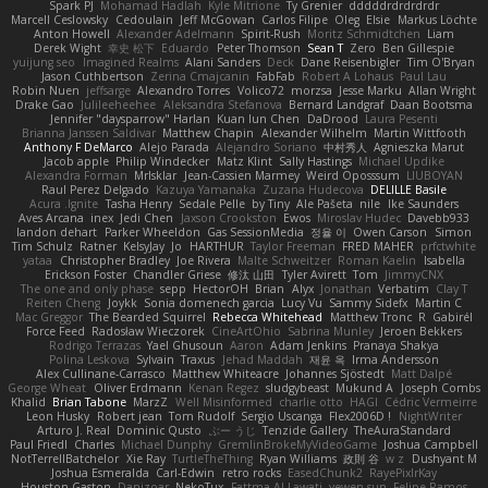
Spark PJ
Mohamad Hadlah
Kyle Mitrione
Ty Grenier
dddddrdrdrdrdr
Marcell Ceslowsky
Cedoulain
Jeff McGowan
Carlos Filipe
Oleg
Elsie
Markus Löchte
Anton Howell
Alexander Adelmann
Spirit-Rush
Moritz Schmidtchen
Liam
Derek Wight
幸史 松下
Eduardo
Peter Thomson
Sean T
Zero
Ben Gillespie
yuijung seo
Imagined Realms
Alani Sanders
Deck
Dane Reisenbigler
Tim O'Bryan
Jason Cuthbertson
Zerina Cmajcanin
FabFab
Robert A Lohaus
Paul Lau
Robin Nuen
jeffsarge
Alexandro Torres
Volico72
morzsa
Jesse Marku
Allan Wright
Drake Gao
Julileeheehee
Aleksandra Stefanova
Bernard Landgraf
Daan Bootsma
Jennifer "daysparrow" Harlan
Kuan lun Chen
DaDrood
Laura Pesenti
Brianna Janssen Saldivar
Matthew Chapin
Alexander Wilhelm
Martin Wittfooth
Anthony F DeMarco
Alejo Parada
Alejandro Soriano
中村秀人
Agnieszka Marut
Jacob apple
Philip Windecker
Matz Klint
Sally Hastings
Michael Updike
Alexandra Forman
MrIsklar
Jean-Cassien Marmey
Weird Oposssum
LIUBOYAN
Raul Perez Delgado
Kazuya Yamanaka
Zuzana Hudecova
DELILLE Basile
Acura .Ignite
Tasha Henry
Sedale Pelle
by Tiny
Ale Pašeta
nile
Ike Saunders
Aves Arcana
inex
Jedi Chen
Jaxson Crookston
Ewos
Miroslav Hudec
Davebb933
landon dehart
Parker Wheeldon
Gas SessionMedia
정율 이
Owen Carson
Simon
Tim Schulz
Ratner
KelsyJay
Jo
HARTHUR
Taylor Freeman
FRED MAHER
prfctwhite
yataa
Christopher Bradley
Joe Rivera
Malte Schweitzer
Roman Kaelin
Isabella
Erickson Foster
Chandler Griese
修汰 山田
Tyler Avirett
Tom
JimmyCNX
The one and only phase
sepp
HectorOH
Brian
Alyx
Jonathan
Verbatim
Clay T
Reiten Cheng
Joykk
Sonia domenech garcia
Lucy Vu
Sammy Sidefx
Martin C
Mac Greggor
The Bearded Squirrel
Rebecca Whitehead
Matthew Tronc
R
Gabirél
Force Feed
Radosław Wieczorek
CineArtOhio
Sabrina Munley
Jeroen Bekkers
Rodrigo Terrazas
Yael Ghusoun
Aaron
Adam Jenkins
Pranaya Shakya
Polina Leskova
Sylvain
Traxus
Jehad Maddah
재윤 옥
Irma Andersson
Alex Cullinane-Carrasco
Matthew Whiteacre
Johannes Sjöstedt
Matt Dalpé
George Wheat
Oliver Erdmann
Kenan Regez
sludgybeast
Mukund A
Joseph Combs
Khalid
Brian Tabone
MarzZ
Well Misinformed
charlie otto
HAGI
Cédric Vermeirre
Leon Husky
Robert jean
Tom Rudolf
Sergio Uscanga
Flex2006D !
NightWriter
Arturo J. Real
Dominic Qusto
ぶー うじ
Tenzide Gallery
TheAuraStandard
Paul Friedl
Charles
Michael Dunphy
GremlinBrokeMyVideoGame
Joshua Campbell
NotTerrellBatchelor
Xie Ray
TurtleTheThing
Ryan Williams
政則 谷
w z
Dushyant M
Joshua Esmeralda
Carl-Edwin
retro rocks
EasedChunk2
RayePixlrKay
Houston Gaston
Danizoar
NekoTux
Fattma Al Lawati
yewen sun
Felipe Ramos