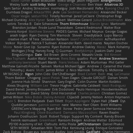
Kevin Turner
Brian McMullen
oleko senga
Jason Ferguson
Arrangemonk
Wesley Scafe
scott bilby
Victor
George e Chianese
Ben Visser
Albatross 3D
Sam Sartor
Andrej Striezenec
normalguy
Josh Macdonald
Pafka
Byeong Chul JIN
Dumbass Dragon
Alkaza1996
jAde
Lea Seidman Hernandez
Alexander Becker
Oscar Vargas
sastun1962
Totally Normal
Jared LeClaire
Christopher Bogs
Michael Dunkley
Alex Hyner
Scott Gilbert
Matthew Gerard
Julius Brockelmann
Alex
sotiris
Teneka B.
Dale Schwiesow
Thom Rittenhouse
Marcin Ignac
Martinotti
Brandon Jordan
Frode Lund Tharaldsen
Gerard Redmond
Walter Rice
Dennis Korpel
Matthew Stevens
PIXDES Games
Michael Mayeux
George Giagias
arash tirgari
Ryan Dening
Tim Warnock
Steven
Deadlyblack
Lupo Marcio
creative mart
M Tera
Sebastian Karlsson
Iaian7 / John Einselen
AsTheRainFell
Volkor
Rijndael
Patrick T Sullivan
Alexander Rath
david mares
Nayden Dochev
Moira
Never Give Up
Sunamii
Ryan Rohrer
Andrew Oakley
Maraz
Mark Kohalmy
Michigan J Frog
Harvey Fong
CJ Guzman
Beefyblimps
Joakim Dahl
Jose
BingusGringus
Dale
Sid Brown
Jānis Circenis
Masashi Ueda
Bill Kinnon
Max Topham
Austin Walzl
Hannes
Rens Bais
qualtro
Piotr
Andrew Stevenson
anthony lawrence
Stuart Marsh
Frans Verbaas
Adam Murtomaa
Phil Galler
Matthew Garnett-Frizelle
Saliven
Markus Michael Egger
Andrew
J
Caramel the Vixen
Timothy J. Aveni
Moth
James Miller
z
Nico Marniok
Timothy G. McKenna
MY.NIGNIG Jr.
Kigon
John Cido
Der12teEisvogel
Brad Corlett
Basti
maj
LaCimaise
Thom Bakker
Chogang
Jason Pielak
Tiran Dagan
Claude GIROLET
Darian Smith
Joenne Hub-Strobl
Shannon
Gary English
Colin Dunne
Martin Koťátko
Alexis Shuping
William Lee
Trevor Hughes
Gabriella Caldwell
Vasili Rodriguez
David Beneš
Jeremy Brouwer
Erik Dodolović
Paulo Henrique
Hoodwinkedfool
Ruben Vroman
David Sibley
Emil Herzenstiel
Charles Janson
Christian Gomez
James Wilson
Niko Bidoli
Danny Arnold
CGJackB
Jeremy Nelson
Anton Heymann
Leo S
Brendon Padjasek
Evan Tillett
Bryan Applegate
Dylan Hall
J Ewell
Dys
Quddle Jameson
patrick siemer
nate
Mareno Harr Olsen
Brett Williams
GREENCom'e Mapping
Ryan Bell
Xcrow
Pedro Javier Somoza Hernando
Paul Klingberg
Olivié Bouchard
Damiano Mazzocchini
Raven Realm
Johann Oosthuizen
Scott
Robert Tolppi: Support My Content
Randy Bloom
henrik rasmussen
Greenheart
Ransom Bergen
Andreas Wetter
Edomod
PD100 Academy of Art
Clafoutis
Arttu Piisila
JeffChristiansen
Daniel Phakos
SETH WEBER
Sebastian Witt
Tom Pike
Kenleung Leung
Enrique Gonzalez
Zack Bishop
Rouge guy
brandon dudley
Joel Gordils
GadFlight
Charles Herrmann