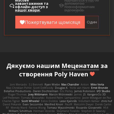
Масове
Навчайтеся у нас
за
завантаження та
допомогою
офлайн-доступ з
повноформатних
нашої хмари
.
відеокурсів.
Пожертвувати щомісяця
Один
Дякуємо нашим
Меценатам
за
створення Poly Haven
Joni Mercado
S J Bennett
Ryan Wiebe
Max Chandler
Anton
Mike Verta
Max Christian Pohle
Scott DeWoody
Douglas K.
Yorik van Havre
Ernst Bronde
BetaFive Productions - Daren Dochterman
Eric Perley
James Robinson
I/O Studio
Roger Thomas
Joey Wittmann
Marcin Wiśniewski
James
JS
KangaroOz 3D
Leif Pedersen
Tomasz Muszyński
Roberd Palm
Lampantino
Javier Meseguer de Paz
Charles Tigner
Scott Wheeler
Eelco Dolstra
Lasse Kjønnås
Viduttam Katkar
chris huf
David Pekarek
Evan Seccombe
Manfred Knorr
PaulR
Malcolm Dwyer
Derek Carlin
RF
Wendy Ward
Fianna Wong
Tomasz Wyszolmirski
Riccardo Giovanetti
fr54
William Schilthuis
Herman Idzerda
Stephane Toraldo
Stephen D Swaney