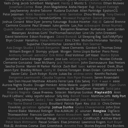
Yashi Zeng
Jacob Schelbert
Malignant
Hardy
J
Moritz S.
Chihirios
Ethan Mulwee
Jonathan Correa
Rose
Jhon Magdalena
Aisha Harper
Fuji
Rupert Eveleigh
JaaySweeney
Andrei Tabone
Ruslana Dutchak
Allen Partridge
EpsilonCG
Peter Jessiman
Nikki Navaille
komito
emil
Saintetixx
Zhou Weitong
Tony Elwood
Sprague Williams
FeroshGirlSims
Worawut Pongchen
Daniel Jennings
Joshua Conard
Mike Dyer
Jeremy Fukunaga
Rockie Hoerter
鸿彬 邱
Gabriel Brenne
Carmine Ciccone
Paul Shewan
luke gentile
Lux_Fox
azbeaupre
Binsei Numao
Quade Zaban
Aleksandra Davydenko
Benjamin Newman
Kumatora
Liam Jordan
Masanyao
Andreas Gohl
TheThomasTrainzUser
Line Ulv
John Dreessen
David Valentine
Edson Rodriguez
Dávid Borsodi
Lil Sleeping Bag
SubToMyYTplz
Bryn Couser
HanaYou
Hakar Kerarmor
Elric Chen
Michelle Hironaka
Yandong
Supachai Chanarittichai
Leonard Rio
Ben Seaman
Axis Design Studio | Elliott Benjamin
Steve Clements
Gordon S
Thomas Deisz
William Bergen II
Slompy
yotpak
Morgan
Ximo Llopis Barber
Piero Perez
Anthony Simuel
astroblur
Erik Miller
Fred Vollmer
Jeff Kissel
Martin Býšek
Jonathan Caron-Roberge
Gaston
Jose Luis
seryong kim
till toe
Nicolas Ocheda
Clemente Gonzalez
Sean McSharry
Jack Palmstrom
John Daineusaure
Bas Peeters
Sascha Donie
Marvin W Parker
Patrick
Zach Ball
Isaac
katren wood
Deek_Blue
Jason Eyre
Bradley Wilson
Cathy W
Dennis Torosyan
Brian Dolan
Cameron Koch
Xavier Caliz
Zach Robyn
Fizzle
Lukas Ess
andrea cerini
Keerthi Pachala
Benjamin Learmonth
Claudia Toyama
Von Piper Flowers
Søren Rosendahl
Van Den Heuvel Matthew
Alberto Ferrer Lara
Edo Salvej
Pzit
✧ 𝔪𝔞𝔯𝔦 ✧
eeee
Aurora Nights Studio
Dougal Henken
Attila Malarik
uujann
D1REW00F
Ryan Dunn
mura
Jose Espinoza
iiiimmmm
Matthias LN
SteelDriver
Henri49
Solid Jake
Ricardo Negrete
Саша Ячмень
Solacen
Martynas Gurskas
PlaytestDS
Aren
Paul R LeBlanc
vikky
sepehr sabour
Silly Killy
Benoît Texier
Matthew Jeffs
Kelly Port
Tony Johnson
Sadie J. Foxx
SilentWatcher28
Jose Francisco Martinez
The Name Brand Company
Bouillard
Patrick Ryan
Keu
皓欽 涂
Chris DeVere
Foxokles
garzatron
cyclump
Joshua Dunfee
Giulio Chiaramonte
John Doe
Mornè Blake
Mateusz Relinger
Elia ALMALIKI
JC
uiiunan
Rongina
DigiTaco
Thierwaechter
Francois Gandon
Aaron Mceachern
kath
AREA 6
Alan Farkas
Humoud Al-Amiri
Rasmus Hauge
Arlene Lukkarila
ColdRice25
Anthea Ward
Peter Mark Wittmann
Pascal Scrivani
Elias Jimenez
Lawrence Rogers
Kurt Boyer
Risk 📀
Andreea Cosma
Dan Greenheck
Annette Pew
Stories Beyond The Borders