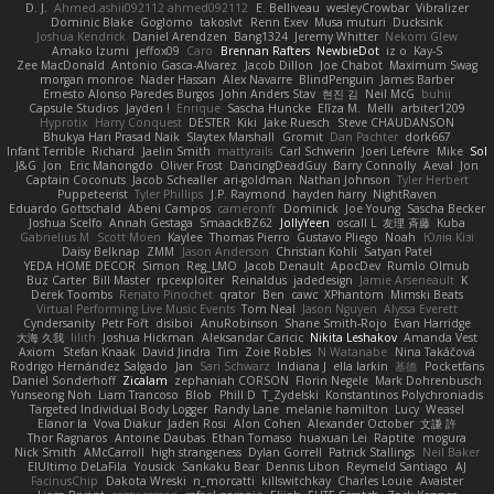
D. J.
Ahmed.ashii092112 ahmed092112
E. Belliveau
wesleyCrowbar
Vibralizer
Dominic Blake
Goglomo
takoslvt
Renn Exev
Musa muturi
Ducksink
Joshua Kendrick
Daniel Arendzen
Bang1324
Jeremy Whitter
Nekom Glew
Amako Izumi
jeffox09
Caro
Brennan Rafters
NewbieDot
iz o
Kay-S
Zee MacDonald
Antonio Gasca-Alvarez
Jacob Dillon
Joe Chabot
Maximum Swag
morgan monroe
Nader Hassan
Alex Navarre
BlindPenguin
James Barber
Ernesto Alonso Paredes Burgos
John Anders Stav
현진 김
Neil McG
buhii
Capsule Studios
Jayden !
Enrique
Sascha Huncke
Elīza M.
Melli
arbiter1209
Hyprotix
Harry Conquest
DESTER
Kiki
Jake Ruesch
Steve CHAUDANSON
Bhukya Hari Prasad Naik
Slaytex Marshall
Gromit
Dan Pachter
dork667
Infant Terrible
Richard
Jaelin Smith
mattyrails
Carl Schwerin
Joeri Lefévre
Mike
Sol
J&G
Jon
Eric Manongdo
Oliver Frost
DancingDeadGuy
Barry Connolly
Aeval
Jon
Captain Coconuts
Jacob Schealler
ari-goldman
Nathan Johnson
Tyler Herbert
Puppeteerist
Tyler Phillips
J.P. Raymond
hayden harry
NightRaven
Eduardo Gottschald
Abeni Campos
cameronfr
Dominick
Joe Young
Sascha Becker
Joshua Scelfo
Annah Gestaga
SmaackBZ62
JollyYeen
oscall L
友理 斉藤
Kuba
Gabrielius M
Scott Moen
Kaylee
Thomas Pierro
Gustavo Pliego
Noah
Юлія Кізі
Daisy Belknap
ZMM
Jason Anderson
Christian Kohli
Satyan Patel
YEDA HOME DECOR
Simon
Reg_LMO
Jacob Denault
ApocDev
Rumlo Olmub
Buz Carter
Bill Master
rpcexploiter
Reinaldus
jadedesign
Jamie Arseneault
K
Derek Toombs
Renato Pinochet
qrator
Ben
cawc
XPhantom
Mimski Beats
Virtual Performing Live Music Events
Tom Neal
Jason Nguyen
Alyssa Everett
Cyndersanity
Petr Fořt
disiboi
AnuRobinson
Shane Smith-Rojo
Evan Harridge
大海 久我
lilith
Joshua Hickman
Aleksandar Caricic
Nikita Leshakov
Amanda Vest
Axiom
Stefan Knaak
David Jindra
Tim
Zoie Robles
N Watanabe
Nina Takáčová
Rodrigo Hernández Salgado
Jan
Sari Schwarz
Indiana J
ella larkin
基德
Pocketfans
Daniel Sonderhoff
Zicalam
zephaniah CORSON
Florin Negele
Mark Dohrenbusch
Yunseong Noh
Liam Trancoso
Blob
Phill D
T_Zydelski
Konstantinos Polychroniadis
Targeted Individual Body Logger
Randy Lane
melanie hamilton
Lucy
Weasel
Elanor la
Vova Diakur
Jaden Rosi
Alon Cohen
Alexander October
文謙 許
Thor Ragnaros
Antoine Daubas
Ethan Tomaso
huaxuan Lei
Raptite
mogura
Nick Smith
AMcCarroll
high strangeness
Dylan Gorrell
Patrick Stallings
Neil Baker
ElUltimo DeLaFila
Yousick
Sankaku Bear
Dennis Libon
Reymeld Santiago
AJ
FacinusChip
Dakota Wreski
n_morcatti
killswitchkay
Charles Louie
Avaister