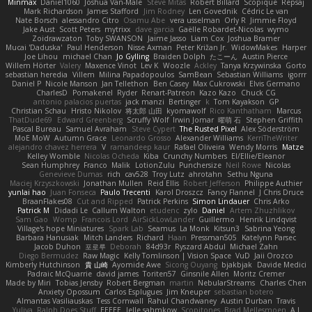
Minmax
Daniel1060
Joshua Van-Male
Steve Mitas
Robert Billard
Scopique
Repsaj
Mark Richardson
James Stafford
Jim Rodney
Len Govednik
Cédric Le van
Nate Borsch
alessandro Citro
Osamu Abe
vera usselman
Orly R
Jimmie Floyd
Jake Aust
Scott Peters
mytrixx
dave garcia
Gaëlle Robardet-Nicolas
wymo
Zoidrawzaton
Toby SWANSON
Jaime Jasso
Liam Cox
Joshua Bramer
Mucai 'Daduska'
Paul Henderson
Nisse Axman
Peter Križan Jr.
WidowMakes
Harper
Joe Lihou
michael Chan
Jo Gylling
Braiden Dolph
たこーん
Austin Pierce
Willem Hörter
Valery
Maxence Vinot
Lev K
Woozle
Ackley
Tanya Krzywinska
Gorto
sebastian heredia
Villem
Milina Papadopoulos
SamBean
Sebastian Williams
igorrr
Daniel P
Nicole Manson
Jan Tellethon
Ben Casey
Max Cukrowski
Elvis Germano
CharlesD
Pomakenel
Ryder
Renart-Patreon
Kazo Kazo
Chuck CG
antonio palacios puertas
jack manzi
Bertinger
k
Tom Kayakson
GP
Christian Schau
Hristo Nikolov
将太郎 山田
kyomawolf
Rico Kanthatham
Marcus
ThatDude69
Edward Greenberg
Scruffy Wolf
Irwin Jomar
曜萌 石
Stephen Griffith
Pascal Bureau
Samuel Avraham
Steve Cypert
The Rusted Pixel
Alex Söderström
MoE MoW
Autumn Grace
Leonardo Grosso
Alexander Williams
KerriTheWriter
alejandro chavez herrera
V
ramandeep kaur
Rafael Oliveira
Wendy Morris
Matze
Kelley Womble
Nicolas Ocheda
Kiba
Crunchy Numbers
El/Ellie/Eleanor
Sean Humphrey
Franco
Malik
LotionZulu
Punchersize
Neil Rowe
Nicolas
Genevieve Dumas
rich
cav528
Troy Lutz
ahrotahn
Sethu Nguna
Maciej Krzyszkowski
Jonathan Mullen
Reid Ellis
Robert Jefferson
Philippe Authier
yunlai hao
Juan Fonseca
Paulo Trecenti
Karol Droszcz
Fancy Flannel
J Chris Druce
BraanFlakes08
Cut and Ripped
Patrick Perkins
Simon Lindauer
Chris Arko
Patrick M
Didadi Le
Callum Walton
etudenc
zylo
Daniel
Artem Zhuzhlikov
Sam Gao
Womp
Francois Lord
AirSickLowLander
Guillermo
Henrik Lindqvist
Village's hope Miniatures
Spark Lab
Seamus
La Monk
Kitsun3
Sabrina Yeong
Barbara Hanusiak
Mitch Landers
Richard
Haan
Pressman505
Katelynn Parsec
Jacob Duhon
포로루
Deborah
84d93r
Ryszard Abdul
Michael Zahn
Diego Bermudez
Raw Magic
Kelly Tomlinson | Vision Space
VuD
Jaii Orozco
Kimberly Hutchinson
貴 山崎
Ayomide Awe
Sicong Ouyang
bjakbjak
Davide Medici
Padraic McQuarrie
david james
Toriten57
Ginsnile Allen
Moritz Cremer
Made by Miri
Tobias Jensby
Robert Bergman
martin
NebularStreams
Charles Chen
Anxiety Opossum
Carlos Esplugues
Jim Kneuper
sebastian botero
Almantas Vasiliauskas
Tess Cornwall
Rahul Chandwaney
Austin Durban
Travis
Yuliya
Ralph Does Stuff
EEEEE
Jelle sahmkow
Scopitones
Brad Mellesmoen
A J