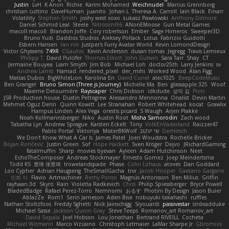
Justin
LvH
K Anon
Richie
Karim Mohamed
Weichnudel
Marcus Grennborg
christian cuttino
DaveHuman
juanito
Johan L
Theresa A. Carroll
Iain Black
Einarr
Volatility
Stephen Smith
joshy west xoxo
Łukasz Pawłowski
Anthony Dilmore
Daniel Schmid Leal
Steele
Nitrosimi96
ANonEMoose
Gun Metal Games
macoll macoll
Brandon Joffe
Cory robertson
Ember
Sage Himeros
Sweeper3D
Bruno Yudi
Daddios Studios
Aleksey Pollack
Lotus
Fabrizio Guidotti
Esbern Hansen
ran nie
Justper's Furry Avatar World
Kevin LomondDesign
Victor Ghyssens
749R
CGautos
Kevin Anderson
dusan tomas
Jegregg
Travis Lemieux
Philipp T
David Pulcifer
Thomas Elliott
John Gutwin
Sara Tarr
Shay
CT
Jermaine Bouyea
Liam Smyth
Jim Bob
Michael Loh
doctor25th
Larry Jenkins
sv
Andrew Lamb
Hamad
rendered_pixel
der_mihi
Worked Wood
Alan Figg
Matias Dubos
BigWhiteLion
Karolina En
David Curiel
alec1025
BeepCodeMusic
Ben Granger
Bruno Simon (Three.js Journey)
Michelle Ma
Ben
glassapple 325
Woof
Maxime Detournière
Rayscaper
Chris Dickson
idkdude
성익 김
Piotr
JSR Production house
Dustin Pettegrew
Alessandro Mennonna
Onalist
Devin Martin
Mehmet Oguz Derin
Quinn Kowitt
Lee Stranahan
Robert Whitehead
kocat
Grawlix
Hampus Linden
Alex Vega
orestis picard
S Waugh
Arjen Plakke
Noah Kollmannsberger
Niko
Austin Root
Misha Samorodin
Zach wood
Tabatha Lyn
Andrew Sprague
Karsten Eckelt
Tony
VolkEnVaderland
Raizzer47
Pablo Portal
Viktoriya
MisterBKWolf
שי יעקוב
DerHitsch
We Don't Know What A Car Is
James Patel
Joeri Woudstra
Rochelle Bricker
Bojan Rončević
Justin Green
Sof
Hope Hackett
Sven Kröger
Dejvo
JRichardGaming
fatalmuffin
Sharp
movies byevan
Ayleen
Adam Hutchinson
Neet
EchoTheComposer
Andreas Stockmayer
Ernesto Gomez
Joep Meindertsma
Todd KS
景琦 张景琦
trowelandspade
Phase
Colin Lohaus
atoves
Dan Goddard
Loo Cypher
Adrian Haugseng
TheSmallGacha
trvr
Jacob Hooper
Gaetano Gargano
민희 이
Flavio
Artmachiner
Remy Ponso
Magnús Antonsson
Ben Milius
Griffin
rayhaan.3d
Skyro
Rain
Violetta Radkevich
Chris
Philip Spiessberger
Bryce Powell
BladedBadge
Rafael Perez-Torro
Nemnomi
おるす
Photini By Design
Jason Buier
AblazZe
Rom1
Serin Jameson
Aden Bise
nobuyuki takahashi
ruffles
Nathan Stoltzfoos
Freddy Sghetti
Nick Jainschigg
Siyouardi
passivestar
sirdeadduke
Michael Sasse
Jackson Quinn Gray
Steve Teeps
Romanov_art Romanov_art
David Sopala
Joel Hobson
Lou Jonathan
Bertrand RIVEILL
Cocheta
Michael Witmann
Marco Vizcaino
Christoph Letmaier
LaMar Sharpe Jr
Gbromios