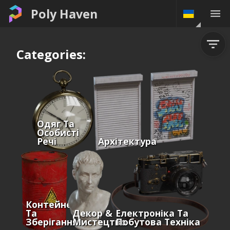
Poly Haven
Categories:
Одяг Та
Особисті
Речі
Архітектура
Контейнери
Та
Декор &
Електроніка Та
Зберігання
Мистецтво
Побутова Техніка