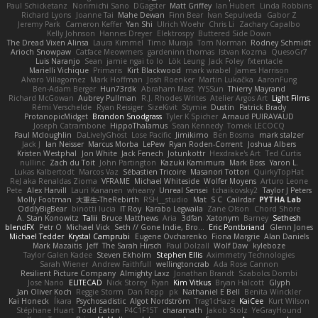
Paul Schicketanz
Norimichi Sano
DGagster
Matt Griffey
Ian Hubert
Linda Robbins
Richard Lyons
Joanne Tai
Mahe Dewan
Finn Bear
Ivan Sepulveda
Gabor Z
Jeremy Park
Cameron Keffer
Yan Shi
Ulrich Woehr
Chris Li
Zachary Capalbo
Kelly Johnson
Hannes Dreyer
Elektrospy
Buttered Side Down
The Dread Vixen Alinsa
Laura Kimmel
Timo Muraja
Tom Norman
Rodney Schmidt
Arioch Snowpaw
Catface Meowmers
gardeninn thomas
Istvan Kozma
QuesoGr7
Luis Naranjo
Sean
jamie ngai to lo
Lök Leung
Jack Foley
fxtentacle
Marielli Vichique
Primaris
Kirt Blackwood
mark wrabel
James Harrison
Alvaro Villagomez
Mark Hoffman
Josh Roenker
Martin Lukačka
AaronFung
Ben-Adam Berger
Hun73rdk
Abraham Mast
YYSSun
Thierry Mayrand
Richard McGowan
Aubrey Pullman
R.J. Rhodes Writes
Atelier Argos Art
Light Films
Rémi Verschelde
Ryan Reisiger
SizeKivit
Stymie
Dustin
Patrick Brady
ProtanopicMidget
Brandon Snodgrass
Tyler K Spicher
Arnaud PUIRAVAUD
Joseph Catrambone
HippoThalamus
Sean Kennedy
Tomek LECOCQ
Paul Mcloughlin
DaLivelyGhost
Lose Pacific
Jimikimo
Ben Bosma
mark stalzer
Jack J
Ian Neisser
Marcus Morba
LePew
Ryan Roden-Corrent
Joshua Albers
Kristen Westphal
Jon White
Jack Fenech
Jotunkottr
Hexdrake's Art
Ted Curtis
nullinc
Zach du Toit
John Partington
Kazuki Kamimura
Mark Boss
Yaron L.
Lukas Kalbertodt
Marcos Vaz
Sébastien Tricoire
Masanori Tottori
QuirkyTopHat
ReJ aka Renaldas Zioma
VFRAME
Michael Whiteside
Wolfer Moyens
Arturo Leone
Pete
Alex Harvill
Lauri Kananen
wheany
Unreal Sensei
tchaikovsky2
Taylor J Peters
Molly Footman
大重生-TheRebirth
RSH__studio
Mat
S C
Cailrdar
PYTHA Lab
OddlyBigBear
binotti lucia
IT Roy
Karabo Legwaila
Zane Olson
Chord Shore
A. Stan Konowitz
Talii
Bruce Matthews
Aria
3dfan
Xatonym
Barney
Sethesh
blendFX
Petr O
Michael Vick
Seth // Gone Indie, Bro...
Eric Pontbriand
Glenn Jones
Michael Tedder
Krystal Camprubi
Eugene Ovcharenko
Fiona Margrie
Alan Daniels
Mark Mazaitis
Jeff
The Sarah Hirsch
Paul Dolzall
Wolf Daw
kyleboze
Taylor Galen Kadee
Steven Ekholm
Stephen Ellis
Aximmetry Technologies
Sarah Wiener
Andrew Faithfull
wellingtoncrab
Ada Rose Cannon
Resilient Picture Company
Almighty Laxz
Jonathan Brandt
Szabolcs Dombi
Jose Nario
ELITECAD
Nick Storey
Ryan
Kim Vitkus
Bryan Halcott
Glyph
Jan Oliver Koch
Reggie Storm
Dan Repp
pk
Nathaniel E Bell
Benita Winckler
Kai Honeck
Íkara
Psychosadistic
Algot Nordström
Trag1cHaze
KaiCee
Kurt Wilson
Stéphane Huart
Todd Eaton
P4C1F15T
charamath
Jakob Stolz
YeGrayHound