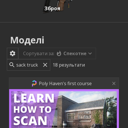
Зброя
Моделі
Спекотне
Сортувати за:
18
результати
Poly Haven's first course