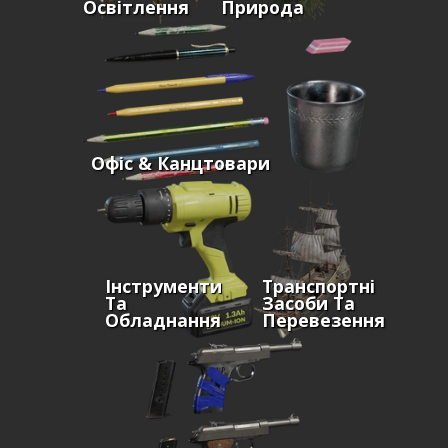
Освітлення
Природа
Офіс & Канцтовари
Інструменти
Транспортні
Та
Засоби Та
Обладнання
Перевезення