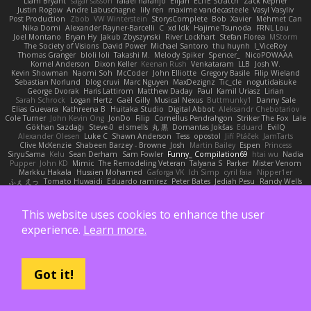
Liam Bryant
sagar sasson
rafael naranjo
Elijah
ELITE Scratch
Zack Kepner
Justin Rogow
Andre Labuschagne
lily ren
maxime vandecasteele
Vasyl Vasyliv
Post Production
Zbob
VW Winterstein
StorysComplete
Bob
Xavier
Mehmet Can
Nika Domi
Alexander Rayner-Barcelli
C
xd Idk
Hajime Tsunoda
FRNL Lou
Joel Montano
Bryan Hy
Jakub Zbyszynski
River Lockhart
Stefan Florea
MStorm
The Society of Visions
David Power
Michael Santoro
thu huynh
I_ViceRoy
Thomas Granger
bloli loli
Takashi M.
Melody Spiker
Spencer_
NicoPOWAAA
Kornel Anderson
Dixon Keller
Keenan Rush
Venkataram
LLB
Josh W.
Kevin Showman
Naomi Soh
McCoder
John Elliotte
Gregory Basile
Filip Wieland
Sebastian Norlund
blog cruvi
Marc Nguyen
MaxDezignz
Tic_cle
nogutidaisuke
George Dvorak
Haris Lattirom
Matthew Daday
Paul
Kamil Uriasz
Lirian
Sarah Schrock
Logan Hertz
Gaël Gilly
Musical Nexus
Buttmunky1
Danny Sale
Elias Guevara
Kathreena B
Huitaka Studio
Digital Abbot
Aleksandr Chebotariov
Cole Turner
John Kevin Ong
JonDo
Filip
Cornellus Pendrahgon
Striker The Fox
Lale
Gökhan Sazdağı
Steve-0
el smells
丸 黒
Domantas Jokšas
Eduard
EvilQ
Alexander Olesen
Luke C
Shawn Anderson
Tess
opostol
Jiří Ptáček
JamTarts
Clive McKenzie
Shabeen Barzey - Browne
Josh
Martin Bailey
Espen
Princess
SiryuSama
Kelu
Sean Derham
Sam Fowler
Funny_ Compilation69
htai wu
Nadia
Pupper
John KD
Mimic
The Remodeling Veteran
Talyana S
Parker
Mister Venom
Markku Hakala
Hussien Mohamed
Gaforga VK
Ich Simp
cyril faia
Nipper1er
ふぇ えっ
Tomato Huwaidi
Eduardo ramirez
Peter Bates
Jediah Pesu
Randy Wells
Eilir Ho
Mrunit Churi
Necromantique
Nikki Balsem
Render House
John Hughes
James Gonzales
Cristi Vanderburg
Kaeden Hahn
Timo Erick
Miroslav Šamánek
EfulTopo
The Starius Project
Punch UP: The Top Contender! Official Patreon
This website uses cookies to enhance the user
Jorge Manuel Cappello Barreto
Sticky Buttons
iiiFahad7
재우 김
Morgsley
Workbench
wegu1
TheHappyElite
Duane Strickland
DC Kasundra
Ross
experience.
Learn more.
Marcin Anyszkiewicz
Ricky Robinson
Elizabeth
moot1n
Scott Fredrickson
仁 小野
kb714
Chris
Gabriel Alvarado
哲 董
Fredrik Karlsson
Tristan Lorius
Purpose Architecture
Władysław Pryszczarek
Ashley Fayers
plexlexia
Daniel Tidemo
ALEX NAVARRO
Table On
Edward
Didier Aerlebout
Anton
Sara
Alan
Jeffrey Olson
Got it!
Riccardo Colombo
OHNE LIMIT
Gionea Alexandru Daniel
philip sisk
Daniel Richman
Ieuan King
Karri Haranko
Autonomous Frontier
Thokozani Mahlanyane
david cachay
Shonn Effner
얍 얍얍
Oreo_tism
Tiffany Edwards
iaksdfg fodkg
ressii
Ioannis Athanasiadis
Nicolò Caterina
aureliana
Khuthadzo Ratshilumela
Grant Mckenney
Tadin Brego
Koji Tsukamoto