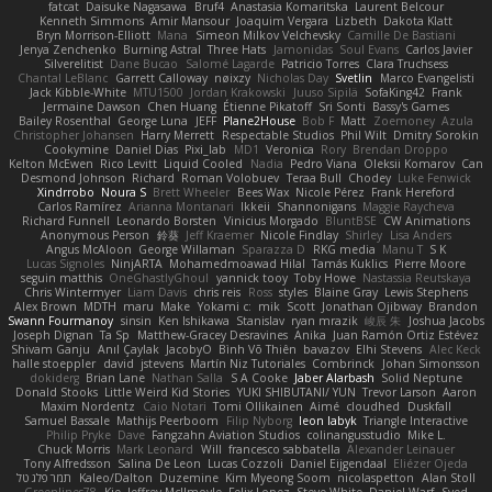
fatcat
Daisuke Nagasawa
Bruf4
Anastasia Komaritska
Laurent Belcour
Kenneth Simmons
Amir Mansour
Joaquim Vergara
Lizbeth
Dakota Klatt
Bryn Morrison-Elliott
Mana
Simeon Milkov Velchevsky
Camille De Bastiani
Jenya Zenchenko
Burning Astral
Three Hats
Jamonidas
Soul Evans
Carlos Javier
Silverelitist
Dane Bucao
Salomé Lagarde
Patricio Torres
Clara Truchsess
Chantal LeBlanc
Garrett Calloway
nøixzy
Nicholas Day
Svetlin
Marco Evangelisti
Jack Kibble-White
MTU1500
Jordan Krakowski
Juuso Sipilä
SofaKing42
Frank
Jermaine Dawson
Chen Huang
Étienne Pikatoff
Sri Sonti
Bassy's Games
Bailey Rosenthal
George Luna
JEFF
Plane2House
Bob F
Matt
Zoemoney
Azula
Christopher Johansen
Harry Merrett
Respectable Studios
Phil Wilt
Dmitry Sorokin
Cookymine
Daniel Dias
Pixi_lab
MD1
Veronica
Rory
Brendan Droppo
Kelton McEwen
Rico Levitt
Liquid Cooled
Nadia
Pedro Viana
Oleksii Komarov
Can
Desmond Johnson
Richard
Roman Volobuev
Teraa Bull
Chodey
Luke Fenwick
Xindrrobo
Noura S
Brett Wheeler
Bees Wax
Nicole Pérez
Frank Hereford
Carlos Ramírez
Arianna Montanari
Ikkeii
Shannonigans
Maggie Raycheva
Richard Funnell
Leonardo Borsten
Vinicius Morgado
BluntBSE
CW Animations
Anonymous Person
鈴葵
Jeff Kraemer
Nicole Findlay
Shirley
Lisa Anders
Angus McAloon
George Willaman
Sparazza D
RKG media
Manu T
S K
Lucas Signoles
NinjARTA
Mohamedmoawad Hilal
Tamás Kuklics
Pierre Moore
seguin matthis
OneGhastlyGhoul
yannick tooy
Toby Howe
Nastassia Reutskaya
Chris Wintermyer
Liam Davis
chris reis
Ross
styles
Blaine Gray
Lewis Stephens
Alex Brown
MDTH
maru
Make
Yokami c:
mik
Scott
Jonathan Ojibway
Brandon
Swann Fourmanoy
sinsin
Ken Ishikawa
Stanislav
ryan mrazik
峻辰 朱
Joshua Jacobs
Joseph Dignan
Ta Sp
Matthew-Gracey Desravines
Anika
Juan Ramón Ortiz Estévez
Shivam Ganju
Anıl Çaylak
JacobyO
Bình Võ Thiên
bavazov
Elhi Stevens
Alec Keck
halle stoeppler
david
jstevens
Martín Niz Tutoriales
Combrinck
Johan Simonsson
dokiderg
Brian Lane
Nathan Salla
S A Cooke
Jaber Alarbash
Solid Neptune
Donald Stooks
Little Weird Kid Stories
YUKI SHIBUTANI/ YUN
Trevor Larson
Aaron
Maxim Nordentz
Caio Notari
Tomi Ollikainen
Aimé
cloudhed
Duskfall
Samuel Bassale
Mathijs Peerboom
Filip Nyborg
leon labyk
Triangle Interactive
Philip Pryke
Dave
Fangzahn Aviation Studios
colinangusstudio
Mike L.
Chuck Morris
Mark Leonard
Will
francesco sabbatella
Alexander Leinauer
Tony Alfredsson
Salina De Leon
Lucas Cozzoli
Daniel Eijgendaal
Eliézer Ojeda
תמר פלג טל
Kaleo/Dalton
Duzemine
Kim Myeong Soom
nicolaspetton
Alan Stoll