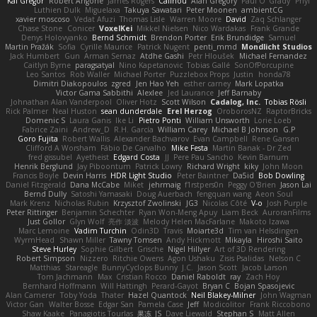
Kai Gregor
Robert Angone
James Rogers
Calinou
Alan Gregory
Paul O' Grady
Phyl
Luthien Dulk
Miguelaxa
Takuya Sawatari
Peter Moonen
ambientCG
xavier moscoso
Vedat Afuzi
Thomas Lisle
Warren Moore
David
Zaq Schlanger
Chase Stone
Conicer
VoxelKei
Mikkel Nielsen
Nico Wardakas
Frank Grande
Denys Holovyanko
Bernd Schmidt
Brendon Porter
Erik Brundidge
Samuel
Martin Pražák
Sofia
Cyrille Maurice
Patrick Nugent
penti_mmd
Mondlicht Studios
Jack Humbert
Gun
Arman Sernaz
Atdhe Gashi
Petr Hloušek
Michael Fernandez
Caitlyn Byrne
paragsatyal
Nino Kapetanovic
Tobias Gallé
SonOfPorcupine
Leo Santos
Rob Waller
Michael Porter
Puzzlebox Props
Justin
honda78
Dimitri Diakopoulos
zgred
Jen Hao Yeh
esther carney
Mark Lopatka
Victor Gama Sabbithi
Alexlee
Jed Laurance
Jeff Barnaby
Johnathan Alan Vanderpool
Oliver Hotz
Scott Wilson
Cadalog, Inc.
Tobias Rösli
Rick Palmer
Neal Huston
sean dunderdale
Erel Herzog
OroborosNZ
RaptorBricks
Domenic S
Laura Ganis
Ike Li
Pietro Ponti
William Unsworth
Lorie Loeb
Fabrice Zaini
Andrew_D
R.H. García
William Carey
Michael B Johnson
G.P
Goro Fujita
Robert Wallis
Alexander Bachvarov
Evan Campbell
Rene Gansen
Clifford A Worsham
Fábio De Carvalho
Mike Festa
Martin Banak - Dr Zed
fred gissubel
Ayetheist
Edgard Costa
JJ
Pere Pau Sancho
Kevin Barnum
Henrik Berglund
Jay Piboontum
Patrick Lowry
Richard Wright
kiky
John Moon
Francis Boyle
Devin Harris
HDR Light Studio
Peter Baintner
Da5id
Bob Dowling
Daniel Fitzgerald
Dana McCabe
Miket
jehrmaig
f1rstpers0n
Peggy O'Brien
Jason Lai
Bernd Dully
Satoshi Yamasaki
Doug Auerbach
fengquan wang
Aeon Soul
Mark Krenz
Nicholas Rubin
Krzysztof Zwolinski
JG3
Nicolas Côté
V-o
Josh Purple
Peter Rittinger
Benjamin Schechter
Ryan Won-Meng Apuy
Liam Beck
AuroranFilms
Just Gollor
Glyn Wolf
亮作 淡波
Melody Helen MacFarlane
Makoto Izawa
Marc Lemoine
Vadim Turchin
Odin3D
Travis
Moiarte3d
Tim van Helsdingen
WyrmHead
Shawn Miller
Tawny Tomsen
Andy Hickmott
Mikayla
Hiroshi Saito
Steve Hurley
Sophie Gilbert
Grische
Nigel Hillyer
Art of 3D Rendering
Robert Simpson
Nizzero
Ritchie Owens
Agon Ushaku
Zisis Psalidas
Nelson C
Matthias
Stareagle
BunnyCyclops Bunny
J.C.
Jason Scott
Jacob Larson
Tom Jachmann
Max
Cristian Rocco
Daniel Raboldt
ray
Zach Hoy
Bernhard Hoffmann
Will Hattingh
Perard-Gayot
Bryan C
Bojan Spasojevic
Alan Camerer
Toby Yoda
Thater
Hazel Quantock
Neil Blakey-Milner
John Wagman
Victor Gan
Walter Bosse
Edgar San
Pamela Case
Jeff
Modicolitor
Frank Riccobono
Shaw Kaake
Panagiotis Tourlas
果冻_JS
Dave Liewald
Stephan S
Matt Allen