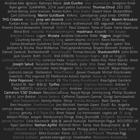
Andrew Islas
Ignacio
Kalliope Marie
Josh Dunfee
Gen
viviisection
Seraphin Ernst
Ryan game
SLAWWNN_ 2214
Juan pablo Gutierrez
Thomas Elrod
ZED ZED
James Abney
John kivinen
Kieran Kuhn
Alec Drake
Desert Viber
MutantMike
Carl Glittenberg
Martin Guldbaek
AVAinc.
Lariotjandy
papi bless
DRKRM
THG Creative
lia wu
joop van drunick
Julie Woodcock
nic96
Dzät
Maxim Krioukov
Furkan Kirac
Scott North
Reese Moore
nofreelunch 100
vagueish
Infinitipo
Riverin David-Alexandre
DennyB
NAN YI
Paul Gleason
Tales of Scale
Hank Kaamura
Mind Bird
robzilla
HonorableHoplite
madmacx
AlisserB
Tim Boylan
Braulio Chavez
Logan
Wutata
Andrew Osborne
Rafal
Higgins
Angel Diaz
Courtney Xenith
Francky Tang
salem shams
Alheren
Kevin Kennedy
Carlos Abraham Gutiérrez Solis
Clemente Miralles
Tyler Vaughn
Laster
Kris
Jackson N. Rocha
Paul McManus
TheCaptainAmerica
Bryant Bennett
Evelyne I
Dániel Zarándi
BenYanken69
SomeGuyBS
Tomas Kiniulis
ShadowolfVFX
John Britti
Jack Quinn
Beth
Ebi3D
RVA DEMON
Niranjan Raghu
경문 서
Flagg3D
Lonnon Foster
Rolf Frey
Lorenzo Festa
Sergei Krutihin
Kevin Roy
Peter Balicki
steve
Joseph Salud
Facundo Martinez Pintado
polo
Mila
Dewi
Matt's Media
Stephen Grimm
microdee
Hans Wegener
Mark Sullivan
theLOF
Maya Halphon
szabolcs csaszar
Stellarator
Now Eleanor
Денис Оницев
Michał Roszkowski
GearGrit - PS2 inspired 3D Platformer Action Game!
Raven Ai
Thor Davidsen
Peter Pejanović
Hope Moore
EK
The Creaky Floorboard
Beachglass Gardens
Bobbit M.
Karl
敦智 紀
Tjoffex
Levent Göçer
Szymon Kaniewski
Adrian S
Mat (M5X11)
Izabella Dębek
john
Andrew
Alexis Lazootin
Jonas Trost
Cameron 'CSD' Dickson
Maurice LeDoux
Fayçal Njoya
Jimmy Jung
Phillip Studans
준현 이
Jorn Bakker
Lloros Sarano
Caffeine Oppsum Games
Giorgi Samukashvili
Alex Tsiskarishvili
Family Rislov
Shiny
Vonda Marquez
Matt Sweda
Ina
Ben Houston
DeeEmmCee
Jim Mitchell
Hamish Gawn
DocD
Bu
Angelie
simon dewey
Alastair Johnson
Harrison Jones
Saihou
LEDAfterBurners
Roe Hughes
Simon
getzity
K.O Tsitra Eht
Brett Seipel
Liz Vermoesen
cryptic pk
PJ
quig
Allison Philips
anaptr
RenAzuma's Things
Risky_Bunny98
EndyArts
Mone Ane
James Paynter
Cole Blazevich
家維 張
Jakub Kukuryk
Kemberlyn Pegus
BOOSTED UK
Ryan Sanchez
Nathan Apffel
Mitchell Winn
Tania
Ieva Straupmane
金 康
Robert Marino
Victor De los Santos
Manfred
Philipp Jainz
Марина Ск
Dave Child
UncleJesseppe
Mike Duncan
Rene
名氏 无
Chris Priscott
Thomas Rigg
Derrick Graham
yankee (derogatory)
Overshafter
Madeleine Andersson