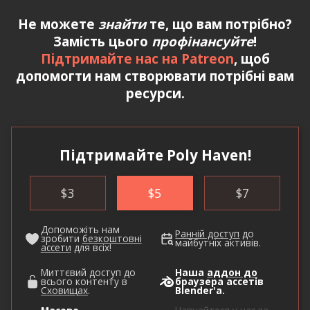
Не можете
знайти
те, що вам потрібно?
Замість цього
профінансуйте
!
Підтримайте нас на Patreon
, щоб
допомогти нам створювати потрібні вам
ресурси.
Підтримайте Poly Haven!
$
3
$
5
$
7
Допоможіть нам
Ранній доступ
до
зробити
безкоштовні
майбутніх активів.
ассети
для всіх!
Миттєвий доступ до
Наша
аддон до
всього контенту в
браузера ассетів
Сховищах
.
Blender'а.