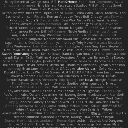
Bailey Rosenthal
George Luna
JEFF
Plane2House
Bob F
Matt
Zoemoney
Azula
Christopher Johansen
Harry Merrett
Respectable Studios
Phil Wilt
Dmitry Sorokin
Cookymine
Daniel Dias
Pixi_lab
MD1
Veronica
Rory
Brendan Droppo
Kelton McEwen
Rico Levitt
Liquid Cooled
Nadia
Pedro Viana
Oleksii Komarov
Can
Desmond Johnson
Richard
Roman Volobuev
Teraa Bull
Chodey
Luke Fenwick
Xindrrobo
Noura S
Brett Wheeler
Bees Wax
Nicole Pérez
Frank Hereford
Carlos Ramírez
Arianna Montanari
Ikkeii
Shannonigans
Maggie Raycheva
Richard Funnell
Leonardo Borsten
Vinicius Morgado
BluntBSE
CW Animations
Anonymous Person
鈴葵
Jeff Kraemer
Nicole Findlay
Shirley
Lisa Anders
Angus McAloon
George Willaman
Sparazza D
RKG media
Manu T
S K
Lucas Signoles
NinjARTA
Mohamedmoawad Hilal
Tamás Kuklics
Pierre Moore
seguin matthis
OneGhastlyGhoul
yannick tooy
Toby Howe
Nastassia Reutskaya
Chris Wintermyer
Liam Davis
chris reis
Ross
styles
Blaine Gray
Lewis Stephens
Alex Brown
MDTH
maru
Make
Yokami c:
mik
Scott
Jonathan Ojibway
Brandon
Swann Fourmanoy
sinsin
Ken Ishikawa
Stanislav
ryan mrazik
峻辰 朱
Joshua Jacobs
Joseph Dignan
Ta Sp
Matthew-Gracey Desravines
Anika
Juan Ramón Ortiz Estévez
Shivam Ganju
Anıl Çaylak
JacobyO
Bình Võ Thiên
bavazov
Elhi Stevens
Alec Keck
halle stoeppler
david
jstevens
Martín Niz Tutoriales
Combrinck
Johan Simonsson
dokiderg
Brian Lane
Nathan Salla
S A Cooke
Jaber Alarbash
Solid Neptune
Donald Stooks
Little Weird Kid Stories
YUKI SHIBUTANI/ YUN
Trevor Larson
Aaron
Maxim Nordentz
Caio Notari
Tomi Ollikainen
Aimé
cloudhed
Duskfall
Samuel Bassale
Mathijs Peerboom
Filip Nyborg
leon labyk
Triangle Interactive
Philip Pryke
Dave
Fangzahn Aviation Studios
colinangusstudio
Mike L.
Chuck Morris
Mark Leonard
Will
francesco sabbatella
Alexander Leinauer
Tony Alfredsson
Salina De Leon
Lucas Cozzoli
Daniel Eijgendaal
Eliézer Ojeda
תמר פלג טל
Kaleo/Dalton
Duzemine
Kim Myeong Soom
nicolaspetton
Alan Stoll
Greenlines78
Kie
Jeffrey McIlmoyle
Felix Lopez
Steve White
Daniel Warf
Syed
혜영 전
andrew Carbery
Federico Salvetti
C1T1Z333N
The Paraverse
Chem
Anthony Delasanta
Minja Lojanica
roddye
Melissa Farrell
Stilian
ꌃ꒒ꀎꋪꋪꌩ ꀘꈤꀤꁅꃅ꓄
Adrien Alexandre
Rab
Thomas Woodward
Alan Bakir
Ian Wilson
venkat rathna kumar talluri
Eric Chan
Steve Girard
n d o n
思涵 王
captkiro
N-JELLY
Kristinn Sturluson
Marianne Andersen
Rodrigo Silva
adelaide begalli
Duncan Hewitt
Mattias Lundstrom
Rowan Gipe
coshichi
Sounds And Dungeons
Smoke EA Graffiti
Eric G
Karen Collins
Joseph Krzywoszyja
Nathanaël Platz