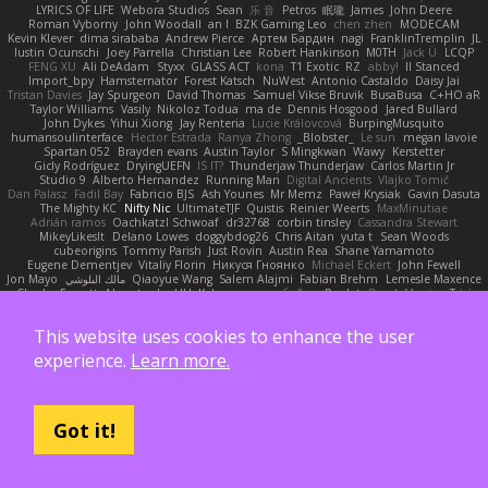
LYRICS OF LIFE
Webora Studios
Sean
乐 音
Petros
眠瓏
James
John Deere
Roman Vyborny
John Woodall
an l
BZK Gaming Leo
chen zhen
MODECAM
Kevin Klever
dima sirababa
Andrew Pierce
Артем Бардин
nagi
FranklinTremplin
JL
Iustin Ocunschi
Joey Parrella
Christian Lee
Robert Hankinson
M0TH
Jack Ü
LCQP
FENG XU
Ali DeAdam
Styxx
GLASS ACT
kona
T1 Exotic
RZ
abby!
ll Stanced
Import_bpy
Hamsternator
Forest Katsch
NuWest
Antonio Castaldo
Daisy Jai
Tristan Davies
Jay Spurgeon
David Thomas
Samuel Vikse Bruvik
BusaBusa
C+HO aR
Taylor Williams
Vasily
Nikoloz Todua
ma de
Dennis Hosgood
Jared Bullard
John Dykes
Yihui Xiong
Jay Renteria
Lucie Královcová
BurpingMusquito
humansoulinterface
Hector Estrada
Ranya Zhong
_Blobster_
Le sun
megan lavoie
Spartan 052
Brayden evans
Austin Taylor
S Mingkwan
Wawy
Kerstetter
Gicly Rodríguez
DryingUEFN
IS IT?
Thunderjaw Thunderjaw
Carlos Martin Jr
Studio 9
Alberto Hernandez
Running Man
Digital Ancients
Vlajko Tomić
Dan Palasz
Fadil Bay
Fabricio BJS
Ash Younes
Mr Memz
Paweł Krysiak
Gavin Dasuta
The Mighty KC
Nifty Nic
UltimateTJF
Quistis
Reinier Weerts
MaxMinutiae
Adrián ramos
Oachkatzl Schwoaf
dr32768
corbin tinsley
Cassandra Stewart
MikeyLikesIt
Delano Lowes
doggybdog26
Chris Aitan
yuta t
Sean Woods
cubeorigins
Tommy Parish
Just Rovin
Austin Rea
Shane Yamamoto
Eugene Dementjev
Vitaliy Florin
Никуся Гноянко
Michael Eckert
John Fewell
Jon Mayo
مالك البلوشي
Qiaoyue Wang
Salem Alajmi
Fabian Brehm
Lemesle Maxence
Charles Everett
Alexa trade
HH
Keke
покупка байер
Poulet
Derek Messier
Trivi
Kevin Neal
Alex Souza
Cromatik
Slinky
Migu D
Yyyum
Nick Forshaw
Pascal Raymond Cazemier
Denis Moura Velasco
Sinclaire Black
Xenophik Xenophik
This website uses cookies to enhance the user
Tarik Sakalli
swarfey
Vojtech Proschl
Daniel Ruiz
Josiah Scott
13th
Mik
Harry Boorman
Andy Davis
Nikolai Petersen
Chris Layfield
Morrissey Alexander
experience.
Learn more.
swxift
savage Designer
Darcy Hodgson
Ryan Stelzleni
Martin Alexander
Giupponi
Yun Ha
Simon Tremblay Gauthier
Emma Levesque
Erica Dlamini
Oliver Thomsen
V A
Yasser Raies
Anil Dongre
Haradinxiii
Khupaar
Andy McCabe
Gene Cerrato
Frederik Kirkegaard Esbensen
Arda
Jackrobin23
Groot
Rahmat Rizal Andhi
Daniel Ruiz G
Kortez Crockett
Michael Fuchs
Mike C.
Александр Татаринов
Got it!
Schuyler Baker
matthew armer
Gav Judge
Sergio
Misik
Alexa Wilkerson Editing
Peter Pietlasky
Michael Buttaro
Jackt
Aero
Jacqueline Valero
Steve mcbees
Amberlie Rodriguez
Uranus Peregrine
kokuragari
CJ Duguay
Ivan
Assima Dauletbek
ツキ ミ
Adam
NinjaSubRosa
Andrew Stone
Avery
rwgames