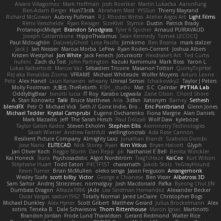
Alvaro Villagomez
Mark Hoffman
Josh Roenker
Martin Lukačka
AaronFung
Ben-Adam Berger
Hun73rdk
Abraham Mast
YYSSun
Thierry Mayrand
Richard McGowan
Aubrey Pullman
R.J. Rhodes Writes
Atelier Argos Art
Light Films
Rémi Verschelde
Ryan Reisiger
SizeKivit
Stymie
Dustin
Patrick Brady
ProtanopicMidget
Brandon Snodgrass
Tyler K Spicher
Arnaud PUIRAVAUD
Joseph Catrambone
HippoThalamus
Sean Kennedy
Tomek LECOCQ
Paul Mcloughlin
DaLivelyGhost
Lose Pacific
Jimikimo
Ben Bosma
mark stalzer
Jack J
Ian Neisser
Marcus Morba
LePew
Ryan Roden-Corrent
Joshua Albers
Kristen Westphal
Jon White
Jack Fenech
Jotunkottr
Hexdrake's Art
Ted Curtis
nullinc
Zach du Toit
John Partington
Kazuki Kamimura
Mark Boss
Yaron L.
Lukas Kalbertodt
Marcos Vaz
Sébastien Tricoire
Masanori Tottori
QuirkyTopHat
ReJ aka Renaldas Zioma
VFRAME
Michael Whiteside
Wolfer Moyens
Arturo Leone
Pete
Alex Harvill
Lauri Kananen
wheany
Unreal Sensei
tchaikovsky2
Taylor J Peters
Molly Footman
大重生-TheRebirth
RSH__studio
Mat
S C
Cailrdar
PYTHA Lab
OddlyBigBear
binotti lucia
IT Roy
Karabo Legwaila
Zane Olson
Chord Shore
A. Stan Konowitz
Talii
Bruce Matthews
Aria
3dfan
Xatonym
Barney
Sethesh
blendFX
Petr O
Michael Vick
Seth // Gone Indie, Bro...
Eric Pontbriand
Glenn Jones
Michael Tedder
Krystal Camprubi
Eugene Ovcharenko
Fiona Margrie
Alan Daniels
Mark Mazaitis
Jeff
The Sarah Hirsch
Paul Dolzall
Wolf Daw
kyleboze
Taylor Galen Kadee
Steven Ekholm
Stephen Ellis
Aximmetry Technologies
Sarah Wiener
Andrew Faithfull
wellingtoncrab
Ada Rose Cannon
Resilient Picture Company
Almighty Laxz
Jonathan Brandt
Szabolcs Dombi
Jose Nario
ELITECAD
Nick Storey
Ryan
Kim Vitkus
Bryan Halcott
Glyph
Jan Oliver Koch
Reggie Storm
Dan Repp
pk
Nathaniel E Bell
Benita Winckler
Kai Honeck
Íkara
Psychosadistic
Algot Nordström
Trag1cHaze
KaiCee
Kurt Wilson
Stéphane Huart
Todd Eaton
P4C1F15T
charamath
Jakob Stolz
YeGrayHound
Kevin Turner
Brian McMullen
oleko senga
Jason Ferguson
Arrangemonk
Wesley Scafe
scott bilby
Victor
George e Chianese
Ben Visser
Albatross 3D
Sam Sartor
Andrej Striezenec
normalguy
Josh Macdonald
Pafka
Byeong Chul JIN
Dumbass Dragon
Alkaza1996
jAde
Lea Seidman Hernandez
Alexander Becker
Oscar Vargas
sastun1962
Totally Normal
Jared LeClaire
Christopher Bogs
Michael Dunkley
Alex Hyner
Scott Gilbert
Matthew Gerard
Julius Brockelmann
Alex
sotiris
Teneka B.
Dale Schwiesow
Thom Rittenhouse
Marcin Ignac
Martinotti
Brandon Jordan
Frode Lund Tharaldsen
Gerard Redmond
Walter Rice