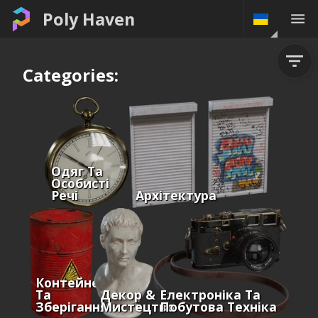
Poly Haven
Categories:
Одяг Та
Особисті
Речі
Архітектура
Контейнери
Та
Декор &
Електроніка Та
Зберігання
Мистецтво
Побутова Техніка