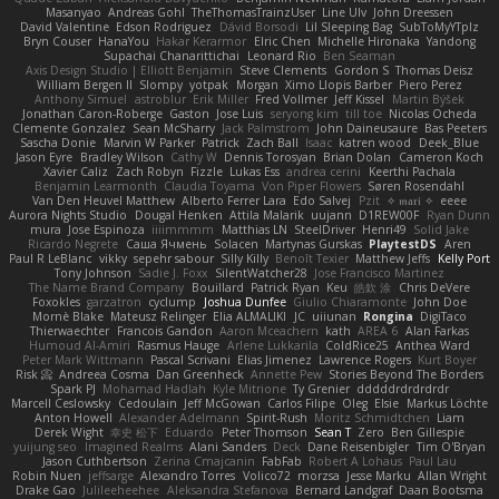
Masanyao
Andreas Gohl
TheThomasTrainzUser
Line Ulv
John Dreessen
David Valentine
Edson Rodriguez
Dávid Borsodi
Lil Sleeping Bag
SubToMyYTplz
Bryn Couser
HanaYou
Hakar Kerarmor
Elric Chen
Michelle Hironaka
Yandong
Supachai Chanarittichai
Leonard Rio
Ben Seaman
Axis Design Studio | Elliott Benjamin
Steve Clements
Gordon S
Thomas Deisz
William Bergen II
Slompy
yotpak
Morgan
Ximo Llopis Barber
Piero Perez
Anthony Simuel
astroblur
Erik Miller
Fred Vollmer
Jeff Kissel
Martin Býšek
Jonathan Caron-Roberge
Gaston
Jose Luis
seryong kim
till toe
Nicolas Ocheda
Clemente Gonzalez
Sean McSharry
Jack Palmstrom
John Daineusaure
Bas Peeters
Sascha Donie
Marvin W Parker
Patrick
Zach Ball
Isaac
katren wood
Deek_Blue
Jason Eyre
Bradley Wilson
Cathy W
Dennis Torosyan
Brian Dolan
Cameron Koch
Xavier Caliz
Zach Robyn
Fizzle
Lukas Ess
andrea cerini
Keerthi Pachala
Benjamin Learmonth
Claudia Toyama
Von Piper Flowers
Søren Rosendahl
Van Den Heuvel Matthew
Alberto Ferrer Lara
Edo Salvej
Pzit
✧ 𝔪𝔞𝔯𝔦 ✧
eeee
Aurora Nights Studio
Dougal Henken
Attila Malarik
uujann
D1REW00F
Ryan Dunn
mura
Jose Espinoza
iiiimmmm
Matthias LN
SteelDriver
Henri49
Solid Jake
Ricardo Negrete
Саша Ячмень
Solacen
Martynas Gurskas
PlaytestDS
Aren
Paul R LeBlanc
vikky
sepehr sabour
Silly Killy
Benoît Texier
Matthew Jeffs
Kelly Port
Tony Johnson
Sadie J. Foxx
SilentWatcher28
Jose Francisco Martinez
The Name Brand Company
Bouillard
Patrick Ryan
Keu
皓欽 涂
Chris DeVere
Foxokles
garzatron
cyclump
Joshua Dunfee
Giulio Chiaramonte
John Doe
Mornè Blake
Mateusz Relinger
Elia ALMALIKI
JC
uiiunan
Rongina
DigiTaco
Thierwaechter
Francois Gandon
Aaron Mceachern
kath
AREA 6
Alan Farkas
Humoud Al-Amiri
Rasmus Hauge
Arlene Lukkarila
ColdRice25
Anthea Ward
Peter Mark Wittmann
Pascal Scrivani
Elias Jimenez
Lawrence Rogers
Kurt Boyer
Risk 📀
Andreea Cosma
Dan Greenheck
Annette Pew
Stories Beyond The Borders
Spark PJ
Mohamad Hadlah
Kyle Mitrione
Ty Grenier
dddddrdrdrdrdr
Marcell Ceslowsky
Cedoulain
Jeff McGowan
Carlos Filipe
Oleg
Elsie
Markus Löchte
Anton Howell
Alexander Adelmann
Spirit-Rush
Moritz Schmidtchen
Liam
Derek Wight
幸史 松下
Eduardo
Peter Thomson
Sean T
Zero
Ben Gillespie
yuijung seo
Imagined Realms
Alani Sanders
Deck
Dane Reisenbigler
Tim O'Bryan
Jason Cuthbertson
Zerina Cmajcanin
FabFab
Robert A Lohaus
Paul Lau
Robin Nuen
jeffsarge
Alexandro Torres
Volico72
morzsa
Jesse Marku
Allan Wright
Drake Gao
Julileeheehee
Aleksandra Stefanova
Bernard Landgraf
Daan Bootsma