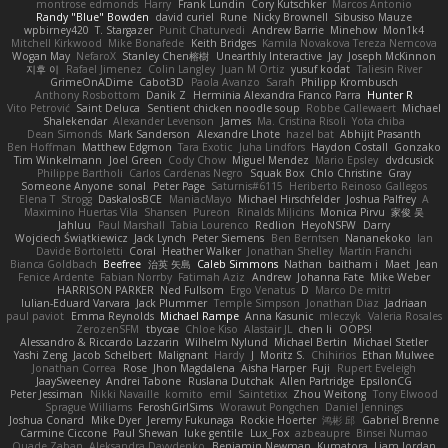
montrose edmonds
Harry
Frank Lundin
Cory Kutschker
Marcos Antonio
Randy "Blue" Bowden
david curiel
Rune
Nicky Brownell
Sibusiso Mauze
wpbirney420
T. Stargazer
Punit Chaturvedi
Andrew Barrie
Minehow
Mon1k4
Mitchell Kirkwood
Mike Bonafede
Keith Bridges
Kamila Novakova Tereza Nemcova
Wogan May
NefaroX
Stanley Chen榕樹
Unearthly Interactive
Jay
Joseph McKinnon
지후 이
Rafael Jimenez
Colin Langley
Juan M Ortiz
yusuf kodat
Taliesin River
GrimeOnADime
Cabot3D
Paola Avanzo
Sarah
Philipp Krombusch
Anthony Rosbottom
Danik Z
Herminia Alexandra Franco Parra
Hunter R
Vito Petrović
Saint Deluca
Sentient chicken noodle soup
Robbe Callewaert
Michael
Shalekendar
Alexander Levenson
James
Ma. Cristina Risoli
Yota chiba
Dean Simonds
Mark Sanderson
Alexandre Lhote
hazel bat
Abhijit Prasanth
Ben Hoffman
Matthew Edgmon
Tara Exotic
Juha Lindfors
Haydon Costall
Gonzako
Tim Winkelmann
Joel Green
Cody Chow
Miguel Mendez
Mario Epsley
dvdcusick
Philippe Bartholi
Carlos Cardenas Negro
Squak Box
Chlo Christine
Gray
Someone Anyone
sonal
Peter Page
Saturnis#6115
Heriberto Reinoso Gallegos
Elena T
Strogg
DaskalosBCE
ManiacMayo
Michael Hirschfelder
Joshua Palfrey
A
Maximino Huertas Vila
Shansen
Pureon
Rinalds Miļicins
Monica Pirvu
家俊 吴
Jahluu
Paul Marshall
Tabia Lourenco
Redlion
HeyoNSFW
Darry
Wojciech Świątkiewicz
Jack Lynch
Peter Siemens
Ben Berntsen
Nananekoko
Ian
Davide Bortoletti
Coral
Heather Walker
Jonathan Shelley
Martín Franchi
Bianca Goldbach
Beefree
治英 矢島
Caleb Simmons
Nathan
baitham i
Maet
Jean
Fenice Ardente
Fabian Norrby
Fatimah Aziz
Andrew
Johanna Fate
Mike Weber
HARRISON PARKER
Ned Fullsom
Ergo Venatus
D
Marco De mitri
Iulian-Eduard Varvara
Jack Plummer
Temple Simpson
Jonathan Diaz
Jadriaan
paul paviot
Emma Reynolds
Michael Rampe
Anna Kasunic
mleczyk
Valeria Rosales
ZerozenSFM
tbycae
Chloe Kiso
Alastair JL
chen li
OOPS!
Alessandro & Riccardo Lazzarin
Wilhelm Nylund
Michael Bertin
Michael Stetler
Yashi Zeng
Jacob Schelbert
Malignant
Hardy
J
Moritz S.
Chihirios
Ethan Mulwee
Jonathan Correa
Rose
Jhon Magdalena
Aisha Harper
Fuji
Rupert Eveleigh
JaaySweeney
Andrei Tabone
Ruslana Dutchak
Allen Partridge
EpsilonCG
Peter Jessiman
Nikki Navaille
komito
emil
Saintetixx
Zhou Weitong
Tony Elwood
Sprague Williams
FeroshGirlSims
Worawut Pongchen
Daniel Jennings
Joshua Conard
Mike Dyer
Jeremy Fukunaga
Rockie Hoerter
鸿彬 邱
Gabriel Brenne
Carmine Ciccone
Paul Shewan
luke gentile
Lux_Fox
azbeaupre
Binsei Numao
Quade Zaban
Aleksandra Davydenko
Benjamin Newman
Kumatora
Liam Jordan