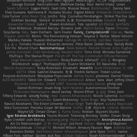
Sebastian Norlund
blog cruvi
Marc Nguyen
MaxDezignz
Tic_cle
nogutidaisuke
George Dvorak
Haris Lattirom
Matthew Daday
Paul
Kamil Uriasz
Lirian
Sarah Schrock
Logan Hertz
Gaël Gilly
Musical Nexus
Buttmunky1
Danny Sale
Elias Guevara
Kathreena B
Huitaka Studio
Digital Abbot
Aleksandr Chebotariov
Cole Turner
John Kevin Ong
JonDo
Filip
Cornellus Pendrahgon
Striker The Fox
Lale
Gökhan Sazdağı
Steve-0
el smells
丸 黒
Domantas Jokšas
Eduard
EvilQ
Alexander Olesen
Luke C
Shawn Anderson
Tess
opostol
Jiří Ptáček
JamTarts
Clive McKenzie
Shabeen Barzey - Browne
Josh
Martin Bailey
Espen
Princess
SiryuSama
Kelu
Sean Derham
Sam Fowler
Funny_ Compilation69
htai wu
Nadia
Pupper
John KD
Mimic
The Remodeling Veteran
Talyana S
Parker
Mister Venom
Markku Hakala
Hussien Mohamed
Gaforga VK
Ich Simp
cyril faia
Nipper1er
ふぇ えっ
Tomato Huwaidi
Eduardo ramirez
Peter Bates
Jediah Pesu
Randy Wells
Eilir Ho
Mrunit Churi
Necromantique
Nikki Balsem
Render House
John Hughes
James Gonzales
Cristi Vanderburg
Kaeden Hahn
Timo Erick
Miroslav Šamánek
EfulTopo
The Starius Project
Punch UP: The Top Contender! Official Patreon
Jorge Manuel Cappello Barreto
Sticky Buttons
iiiFahad7
재우 김
Morgsley
Workbench
wegu1
TheHappyElite
Duane Strickland
DC Kasundra
Ross
Marcin Anyszkiewicz
Ricky Robinson
Elizabeth
moot1n
Scott Fredrickson
仁 小野
kb714
Chris
Gabriel Alvarado
哲 董
Fredrik Karlsson
Tristan Lorius
Purpose Architecture
Władysław Pryszczarek
Ashley Fayers
plexlexia
Daniel Tidemo
ALEX NAVARRO
Table On
Edward
Didier Aerlebout
Anton
Sara
Alan
Jeffrey Olson
Riccardo Colombo
OHNE LIMIT
Gionea Alexandru Daniel
philip sisk
Daniel Richman
Ieuan King
Karri Haranko
Autonomous Frontier
Thokozani Mahlanyane
david cachay
Shonn Effner
얍 얍얍
Oreo_tism
Tiffany Edwards
iaksdfg fodkg
ressii
Ioannis Athanasiadis
Nicolò Caterina
aureliana
Khuthadzo Ratshilumela
Grant Mckenney
Tadin Brego
Koji Tsukamoto
Rasool Abrahams
The Entire Universe
Dhruv Singh
Tom Byrom
Łukasz Majorczyk
Niko Tuononen
Pranshu Goyal
Mr Malone
OnPui
王庚
극단수작
Cédrick
Maxime
Wayne120
Omair Omari
L
Yuma Taesu
Kristian
Skyzee's Studio
Igor Sirotov Architects
Teunis Woord
Tinkering Monkey
Stefan
Devan Stolp
Rylai Crestfall
Josh Bishop
xuchang jiang
Hlynur G Asgeirsson
Anonymous Axolotl
Art Ov Nekromorph
正 明
Felix gogo
Joe Ford
Simon
Mana and Mayhem
Abdelkouddouss
ChengXi Yu
Michael Wilson
Amaury Faucon
Njan
Adenta Dar
Brandon Belisle
Karl-Heinz Köster
Ghoulishlycool
Jarle Styve
DHFG
name
Håkan Fors
nathan
Spidey
Jack Rao
Cristian Vigliano
Noah Kollmannsberger
Lutz