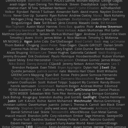
Dennis Korpel
Matthew Stevens
PIXDES Games
Michael Mayeux
George Giagias
arash tirgari
Ryan Dening
Tim Warnock
Steven
Deadlyblack
Lupo Marcio
creative mart
M Tera
Sebastian Karlsson
Iaian7 / John Einselen
AsTheRainFell
Volkor
Rijndael
Patrick T Sullivan
Alexander Rath
david mares
Nayden Dochev
Moira
Never Give Up
Sunamii
Ryan Rohrer
Andrew Oakley
Maraz
Mark Kohalmy
Michigan J Frog
Harvey Fong
CJ Guzman
Beefyblimps
Joakim Dahl
Jose
BingusGringus
Dale
Sid Brown
Jānis Circenis
Masashi Ueda
Bill Kinnon
Max Topham
Austin Walzl
Hannes
Rens Bais
qualtro
Piotr
Andrew Stevenson
anthony lawrence
Stuart Marsh
Frans Verbaas
Adam Murtomaa
Phil Galler
Matthew Garnett-Frizelle
Saliven
Markus Michael Egger
Andrew
J
Caramel the Vixen
Timothy J. Aveni
Moth
James Miller
z
Nico Marniok
Timothy G. McKenna
MY.NIGNIG Jr.
Kigon
John Cido
Der12teEisvogel
Brad Corlett
Basti
maj
LaCimaise
Thom Bakker
Chogang
Jason Pielak
Tiran Dagan
Claude GIROLET
Darian Smith
Joenne Hub-Strobl
Shannon
Gary English
Colin Dunne
Martin Koťátko
Alexis Shuping
William Lee
Trevor Hughes
Gabriella Caldwell
Vasili Rodriguez
Jeremy Brouwer
Erik Dodolović
Paulo Henrique
Hoodwinkedfool
Ruben Vroman
David Sibley
Emil Herzenstiel
Charles Janson
Christian Gomez
James Wilson
Niko Bidoli
Danny Arnold
CGJackB
Jeremy Nelson
Anton Heymann
Leo S
Brendon Padjasek
Evan Tillett
Bryan Applegate
Dylan Hall
J Ewell
Dys
Quddle Jameson
patrick siemer
nate
Mareno Harr Olsen
Brett Williams
GREENCom'e Mapping
Ryan Bell
Xcrow
Pedro Javier Somoza Hernando
Paul Klingberg
Olivié Bouchard
Damiano Mazzocchini
Raven Realm
Johann Oosthuizen
Scott
Robert Tolppi: Support My Content
Randy Bloom
henrik rasmussen
Greenheart
Ransom Bergen
Andreas Wetter
Edomod
PD100 Academy of Art
Clafoutis
Arttu Piisila
JeffChristiansen
Daniel Phakos
SETH WEBER
Sebastian Witt
Tom Pike
Kenleung Leung
Enrique Gonzalez
Zack Bishop
Rouge guy
brandon dudley
Joel Gordils
GadFlight
Charles Herrmann
Justin
LvH
K Anon
Richie
Karim Mohamed
Weichnudel
Marcus Grennborg
christian cuttino
DaveHuman
juanito
Johan L
Theresa A. Carroll
Iain Black
Einarr
Volatility
Stephen Smith
joshy west xoxo
Łukasz Pawłowski
Anthony Dilmore
Daniel Schmid Leal
Steele
Nitrosimi96
ANonEMoose
Gun Metal Games
macoll macoll
Brandon Joffe
Cory robertson
Ember
Sage Himeros
Sweeper3D
Bruno Yudi
Daddios Studios
Aleksey Pollack
Lotus
Fabrizio Guidotti
Esbern Hansen
ran nie
Justper's Furry Avatar World
Kevin LomondDesign
Victor Ghyssens
749R
CGautos
Kevin Anderson
dusan tomas
Jegregg
Travis Lemieux