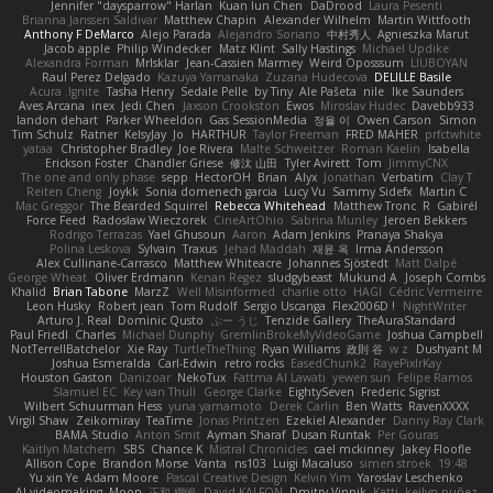
Jennifer "daysparrow" Harlan
Kuan lun Chen
DaDrood
Laura Pesenti
Brianna Janssen Saldivar
Matthew Chapin
Alexander Wilhelm
Martin Wittfooth
Anthony F DeMarco
Alejo Parada
Alejandro Soriano
中村秀人
Agnieszka Marut
Jacob apple
Philip Windecker
Matz Klint
Sally Hastings
Michael Updike
Alexandra Forman
MrIsklar
Jean-Cassien Marmey
Weird Oposssum
LIUBOYAN
Raul Perez Delgado
Kazuya Yamanaka
Zuzana Hudecova
DELILLE Basile
Acura .Ignite
Tasha Henry
Sedale Pelle
by Tiny
Ale Pašeta
nile
Ike Saunders
Aves Arcana
inex
Jedi Chen
Jaxson Crookston
Ewos
Miroslav Hudec
Davebb933
landon dehart
Parker Wheeldon
Gas SessionMedia
정율 이
Owen Carson
Simon
Tim Schulz
Ratner
KelsyJay
Jo
HARTHUR
Taylor Freeman
FRED MAHER
prfctwhite
yataa
Christopher Bradley
Joe Rivera
Malte Schweitzer
Roman Kaelin
Isabella
Erickson Foster
Chandler Griese
修汰 山田
Tyler Avirett
Tom
JimmyCNX
The one and only phase
sepp
HectorOH
Brian
Alyx
Jonathan
Verbatim
Clay T
Reiten Cheng
Joykk
Sonia domenech garcia
Lucy Vu
Sammy Sidefx
Martin C
Mac Greggor
The Bearded Squirrel
Rebecca Whitehead
Matthew Tronc
R
Gabirél
Force Feed
Radosław Wieczorek
CineArtOhio
Sabrina Munley
Jeroen Bekkers
Rodrigo Terrazas
Yael Ghusoun
Aaron
Adam Jenkins
Pranaya Shakya
Polina Leskova
Sylvain
Traxus
Jehad Maddah
재윤 옥
Irma Andersson
Alex Cullinane-Carrasco
Matthew Whiteacre
Johannes Sjöstedt
Matt Dalpé
George Wheat
Oliver Erdmann
Kenan Regez
sludgybeast
Mukund A
Joseph Combs
Khalid
Brian Tabone
MarzZ
Well Misinformed
charlie otto
HAGI
Cédric Vermeirre
Leon Husky
Robert jean
Tom Rudolf
Sergio Uscanga
Flex2006D !
NightWriter
Arturo J. Real
Dominic Qusto
ぶー うじ
Tenzide Gallery
TheAuraStandard
Paul Friedl
Charles
Michael Dunphy
GremlinBrokeMyVideoGame
Joshua Campbell
NotTerrellBatchelor
Xie Ray
TurtleTheThing
Ryan Williams
政則 谷
w z
Dushyant M
Joshua Esmeralda
Carl-Edwin
retro rocks
EasedChunk2
RayePixlrKay
Houston Gaston
Danizoar
NekoTux
Fattma Al Lawati
yewen sun
Felipe Ramos
Slamuel EC
Key van Thull
George Clarke
EightySeven
Frederic Sigrist
Wilbert Schuurman Hess
yuna yamamoto
Derek Carlin
Ben Watts
RavenXXXX
Virgil Shaw
Zeikomiray
TeaTime
Jonas Printzen
Ezekiel Alexander
Danny Ray Clark
BAMA Studio
Anton Smit
Ayman Sharaf
Dusan Runtak
Per Gouras
Kaitlyn Matchem
SBS
Chance K
Mistral Chronicles
cael mckinney
Jakey Floofle
Allison Cope
Brandon Morse
Vanta
ns103
Luigi Macaluso
simen stroek
19:48
Yu xin Ye
Adam Moore
Pascal Creative Design
Kelvin Yim
Yaroslav Leschenko
AI videomaking
Moon
正和 綱嶋
David KALFON
Dmitry Vinnik
Katti
keilyn nuñez