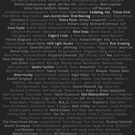
Leo Santos
Rob Waller
Michael Porter
Puzzlebox Props
Justin
honda78
Dimitri Diakopoulos
zgred
Jen Hao Yeh
esther carney
Mark Lopatka
Victor Gama Sabbithi
Alexlee
Jed Laurance
Jeff Barnaby
Johnathan Alan Vanderpool
Oliver Hotz
Scott Wilson
Cadalog, Inc.
Tobias Rösli
Rick Palmer
Neal Huston
sean dunderdale
Erel Herzog
OroborosNZ
RaptorBricks
Domenic S
Laura Ganis
Ike Li
Pietro Ponti
William Unsworth
Lorie Loeb
Fabrice Zaini
Andrew_D
R.H. García
William Carey
Michael B Johnson
G.P
Goro Fujita
Robert Wallis
Alexander Bachvarov
Evan Campbell
Rene Gansen
Clifford A Worsham
Fábio De Carvalho
Mike Festa
Martin Banak - Dr Zed
fred gissubel
Ayetheist
Edgard Costa
JJ
Pere Pau Sancho
Kevin Barnum
Henrik Berglund
Jay Piboontum
Patrick Lowry
Richard Wright
kiky
John Moon
Francis Boyle
Devin Harris
HDR Light Studio
Peter Baintner
Da5id
Bob Dowling
Daniel Fitzgerald
Dana McCabe
Miket
jehrmaig
f1rstpers0n
Peggy O'Brien
Jason Lai
Bernd Dully
Satoshi Yamasaki
Doug Auerbach
fengquan wang
Aeon Soul
Mark Krenz
Nicholas Rubin
Krzysztof Zwolinski
JG3
Nicolas Côté
V-o
Josh Purple
Peter Rittinger
Benjamin Schechter
Ryan Won-Meng Apuy
Liam Beck
AuroranFilms
Just Gollor
Glyn Wolf
亮作 淡波
Melody Helen MacFarlane
Makoto Izawa
Marc Lemoine
Vadim Turchin
Odin3D
Travis
Moiarte3d
Tim van Helsdingen
WyrmHead
Shawn Miller
Tawny Tomsen
Andy Hickmott
Mikayla
Hiroshi Saito
Steve Hurley
Sophie Gilbert
Grische
Nigel Hillyer
Art of 3D Rendering
Robert Simpson
Nizzero
Ritchie Owens
Agon Ushaku
Zisis Psalidas
Nelson C
Matthias
Stareagle
BunnyCyclops Bunny
J.C.
Jason Scott
Jacob Larson
Tom Jachmann
Max
Cristian Rocco
Daniel Raboldt
ray
Zach Hoy
Bernhard Hoffmann
Will Hattingh
Perard-Gayot
Bryan C
Bojan Spasojevic
Alan Camerer
Toby Yoda
Thater
Hazel Quantock
Neil Blakey-Milner
John Wagman
Victor Gan
Walter Bosse
Edgar San
Pamela Case
Jeff
Modicolitor
Frank Riccobono
Shaw Kaake
Panagiotis Tourlas
果冻_JS
Dave Liewald
Stephan S
Matt Allen
Paul Schicketanz
Norimichi Sano
DGagster
Matt Griffey
Ian Hubert
Linda Robbins
Richard Lyons
Joanne Tai
Mahe Dewan
Finn Bear
Ivan Sepulveda
Gabor Z
Jeremy Park
Cameron Keffer
Yan Shi
Ulrich Woehr
Chris Li
Zachary Capalbo
Kelly Johnson
Hannes Dreyer
Elektrospy
Buttered Side Down
The Dread Vixen Alinsa
Laura Kimmel
Timo Muraja
Tom Norman
Rodney Schmidt
Arioch Snowpaw
Catface Meowmers
gardeninn thomas
Istvan Kozma
QuesoGr7
Luis Naranjo
Sean
jamie ngai to lo
Lök Leung
Jack Foley
fxtentacle
Marielli Vichique
Primaris
Kirt Blackwood
mark wrabel
James Harrison