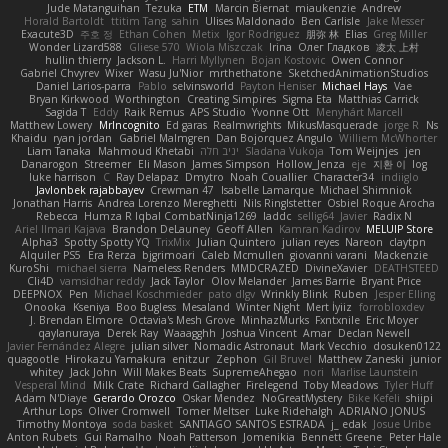
Jude Matanguihan
Tezuka
ETM
Marcin Biernat
miaukenzie
Andrew
Horald Bartoldt
ttitim Tang
sahin
Ulises Maldonado
Ben Carlisle
Jake Messer
Exacute3D
주호 정
Ethan Cohen
Metix
Igor Rodriguez
朋弥 林
Elias
Greg Miller
Wonder Lizard588
Gliese 570
Wiola Miszczak
Irina
Олег Гладков
凌太 上村
hullin thierry
Jackson L.
Harri Myllynen
Bojan Kostovic
Owen Connor
Gabriel Chvyrev
Wixer
Wasu Ju'Nior
mrthethatone
SketchedAnimationStudios
Daniel Larios-parra
Pablo
selvinsworld
Payton Heniser
Michael Hays
Vae
Bryan Kirkwood
Worthington
Creating Simpires
Sigma Eta
Matthias Carrick
Sagida T
Eddy
Raik Remus
APS Studio
Yvonne Ott
Menyhárt Marcell
Matthew Lowery
MrIncognito
Ed garas
Realmwrights
MikusMasquerade
jorge R
Ns
Khaidu
ryan jordan
Gabriel Malmgren
Dan Bojorquez Angulo
Williem McWhorter
Liam Tanaka
Mahmoud Khetabi
יניב חלה
Sladana Vukoja
Tom Weijnjes
jen
Danarogon
Streemer
Eli Mason
James Simpson
Hollow_Jenza
eje
지환 이
log
luke harrison
C
Ray Delapaz
Dmytro
Noah Couallier
Character34
indiiglo
Javlonbek rajabbayev
Crewman 47
Isabelle Lamarque
Michael Shimniok
Jonathan Harris
Andrea Lorenzo Mereghetti
Nils Ringlstetter
Osbiel Roque Arocha
Rebecca
Humza R Iqbal CombatNinja1269
laddc
sellig64
Javier
Radix N
Ariel Ilmari Kajava
Brandon DeLauney
Geoff Allen
Kamran Kadirov
MELUIP Store
Alpha3
Spotty Spotty YQ
TrixMix
Julian Quintero
julian reyes
Nareon
claytpn
Alquiler PS5
Era Rerza
bjgrimoari
Caleb Mcmullen
giovanni varani
Mackenzie
KuroShi
michael sierra
Nameless Renders
MMDCRAZED
DivineXavier
DEATHSTEED
Cli4D
vamsidhar reddy
Jack Taylor
Olov Melander
James Barrie
Bryant Price
DEEPNOX
Pen
Michael Koschmieder
pato dlgv
Wrinkly Blink
Ruben
Jesper Elling
Onooka
Kseniya
Boo Bugless
Mesaland
Winter Night
Mert İyiiz
forrobloxdev
J. Brendan Elmore
Octavia's Mesh Grove
MinhazMurks
Fxntxnile
Eric Moyer
qaylanuraya
Derek Ray
Waaagghh
Joshua Vincent
Amar
Declan Newell
Javier Fernández Alegre
julian silver
Nomadic Astronaut
Mark Vecchio
dosuken0122
quagootle
Hirokazu Yamakura
enitzur
Zephon
Gil Bruvel
Matthew Zaneski
junior
whitey
Jack John
Will Makes Beats
SupremeAhegao
nori
Marlise Launstein
Vesperal Mind
Milk Crate
Richard Gallagher
Firelegend
Toby Meadows
Tyler Huff
Adam N'Diaye
Gerardo Orozco
Oskar Mendez
NoGreatMystery
Bike Kefeli
shiipi
Arthur Lops
Oliver Cromwell
Tomer Meltser
Luke Ridehalgh
ADRIANO JONUS
Timothy Montoya
soda basket
SANTIAGO SANTOS ESTRADA
j_ edak
Josue Uribe
Anton Rubets
Gui Ramalho
Noah Patterson
Jomenikia
Bennett Greene
Peter Hale