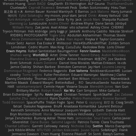
Wenxin Huang
Sarah BADJI
GrayDarth
Eli Herrington
ALP Gauna
ThatRamenDude
CluelessArt
Cергей Лозенко
Emmett Peck
Stefan Scotzniovsky
Hieu Tran
新之助 佐々木
Armin Bauer
Konrad Wantrych
E Barrios
Jack Malone
Harry Jumaidi
에이지
Eylül Solakoğlu
my moon, your stars
Jarod
Dinki
Alexey Vaitvud
Udi
Yurii Antonyuk
estuine
Queen Sitra
Fy Hy
Jack
Jacob Mars
Shaquita Puckett
Danning Lu
LunaLoutre
Andre Olivier
Andrew Rhyne
Dane Sands
Jdnbyd
William Parry
Zak Jarvis
Axel Allstar
vito schaniel
Ashley Cline
CHERRII
Tryvon Pittman
Heli Aldridge
jerry biggs jr
JakkeN
Anthony Castillo
Nikolai Strelioff
RYDBRG PHOTOGRAPHY
Yogev Levy
Abdullah Alshammari
Thomas Steele
Alicia Zimmermann
Patrick Zulke
Fran Aspen
Freyka V
Taylor Gonzalez
Trevor Seitz
Aaron
Eva Eoska V
Williscool
Here4StuffAndAllThat
Zoltán Simon
Londolan
Cedric Wurm
Max King
CucuZulu
Radosław Bela
Loris Olivier
Erwin Heyms
Rafael Santisteban Baumgartner
Fenrir Fawkes
MaddieMooMoon
shuhao wang
WorldBLD
Artet
Drew Tanner
Navid Eshaq
Aubin Nicoleau
Blandine Ducrocq
JewelEyed
ANDY
Anton Friedman
時里ZYC
Joe Stadnik
Brett Schmidt
Adam Derenne
Daniel Vera Morales
Mattias Eriksson
le-cds
Jamie Oakley
Shihan Barbee
Brenden Cameron
Jay Hart
Lourens Lessing
Dominique Fitzgerald
Federico Bagarolo
Eon Valterra
NeckbeardLover445
Lucian
cooshy
Toms Seglins
Fuller Pendleton
Eduard Marsinyac
Matthew J Clarke
Danny Dimbleby
Thomas Lloyd
clenhart
Ben Wilson
minkis kim
Manenblack
Martten Maasik
Edward Maxym
BetterAsBad _
RO
SwunkusSwede
hauke lienau
HAR
valsekamerplant
Cemile Høyer
Viviane Souza
Meredith Jones
Van Gun
Brittany Martin
Robyn Roach
Kai Wu
Carr Simpson
Mike Galland
Brian Eichenberger
Syl Pu
Kevin Jeryd
Christian Tennant
SporkSkaffel
Zac Zabawa
Junzhe Zhu
nate arnold
Flynn Duniho
Pietro Piemontese
Ronnie Barnett
Todd Bennion
SpacePuffle
Tristan Fogle
Spec
Peter G
rayryeng
鸝瑩 魏
Craig Smith
fatcat
Daisuke Nagasawa
Bruf4
Anastasia Komaritska
Laurent Belcour
Kenneth Simmons
Amir Mansour
Joaquim Vergara
Lizbeth
Dakota Klatt
Bryn Morrison-Elliott
Mana
Simeon Milkov Velchevsky
Camille De Bastiani
Jenya Zenchenko
Burning Astral
Three Hats
Jamonidas
Soul Evans
Carlos Javier
Silverelitist
Dane Bucao
Salomé Lagarde
Patricio Torres
Clara Truchsess
Chantal LeBlanc
Garrett Calloway
nøixzy
Nicholas Day
Svetlin
Marco Evangelisti
Jack Kibble-White
MTU1500
Jordan Krakowski
Juuso Sipilä
SofaKing42
Frank
Jermaine Dawson
Chen Huang
Étienne Pikatoff
Sri Sonti
Bassy's Games