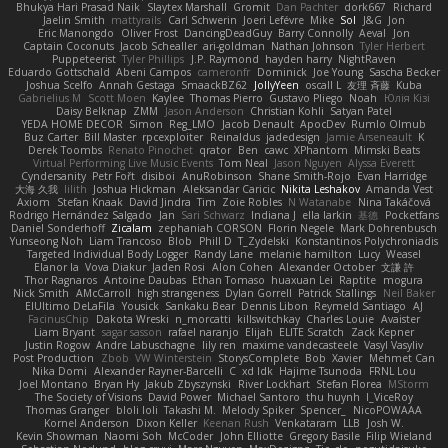
Bhukya Hari Prasad Naik
Slaytex Marshall
Gromit
Dan Pachter
dork667
Richard
Jaelin Smith
mattyrails
Carl Schwerin
Joeri Lefévre
Mike
Sol
J&G
Jon
Eric Manongdo
Oliver Frost
DancingDeadGuy
Barry Connolly
Aeval
Jon
Captain Coconuts
Jacob Schealler
ari-goldman
Nathan Johnson
Tyler Herbert
Puppeteerist
Tyler Phillips
J.P. Raymond
hayden harry
NightRaven
Eduardo Gottschald
Abeni Campos
cameronfr
Dominick
Joe Young
Sascha Becker
Joshua Scelfo
Annah Gestaga
SmaackBZ62
JollyYeen
oscall L
友理 斉藤
Kuba
Gabrielius M
Scott Moen
Kaylee
Thomas Pierro
Gustavo Pliego
Noah
Юлія Кізі
Daisy Belknap
ZMM
Jason Anderson
Christian Kohli
Satyan Patel
YEDA HOME DECOR
Simon
Reg_LMO
Jacob Denault
ApocDev
Rumlo Olmub
Buz Carter
Bill Master
rpcexploiter
Reinaldus
jadedesign
Jamie Arseneault
K
Derek Toombs
Renato Pinochet
qrator
Ben
cawc
XPhantom
Mimski Beats
Virtual Performing Live Music Events
Tom Neal
Jason Nguyen
Alyssa Everett
Cyndersanity
Petr Fořt
disiboi
AnuRobinson
Shane Smith-Rojo
Evan Harridge
大海 久我
lilith
Joshua Hickman
Aleksandar Caricic
Nikita Leshakov
Amanda Vest
Axiom
Stefan Knaak
David Jindra
Tim
Zoie Robles
N Watanabe
Nina Takáčová
Rodrigo Hernández Salgado
Jan
Sari Schwarz
Indiana J
ella larkin
基德
Pocketfans
Daniel Sonderhoff
Zicalam
zephaniah CORSON
Florin Negele
Mark Dohrenbusch
Yunseong Noh
Liam Trancoso
Blob
Phill D
T_Zydelski
Konstantinos Polychroniadis
Targeted Individual Body Logger
Randy Lane
melanie hamilton
Lucy
Weasel
Elanor la
Vova Diakur
Jaden Rosi
Alon Cohen
Alexander October
文謙 許
Thor Ragnaros
Antoine Daubas
Ethan Tomaso
huaxuan Lei
Raptite
mogura
Nick Smith
AMcCarroll
high strangeness
Dylan Gorrell
Patrick Stallings
Neil Baker
ElUltimo DeLaFila
Yousick
Sankaku Bear
Dennis Libon
Reymeld Santiago
AJ
FacinusChip
Dakota Wreski
n_morcatti
killswitchkay
Charles Louie
Avaister
Liam Bryant
sagar sasson
rafael naranjo
Elijah
ELITE Scratch
Zack Kepner
Justin Rogow
Andre Labuschagne
lily ren
maxime vandecasteele
Vasyl Vasyliv
Post Production
Zbob
VW Winterstein
StorysComplete
Bob
Xavier
Mehmet Can
Nika Domi
Alexander Rayner-Barcelli
C
xd Idk
Hajime Tsunoda
FRNL Lou
Joel Montano
Bryan Hy
Jakub Zbyszynski
River Lockhart
Stefan Florea
MStorm
The Society of Visions
David Power
Michael Santoro
thu huynh
I_ViceRoy
Thomas Granger
bloli loli
Takashi M.
Melody Spiker
Spencer_
NicoPOWAAA
Kornel Anderson
Dixon Keller
Keenan Rush
Venkataram
LLB
Josh W.
Kevin Showman
Naomi Soh
McCoder
John Elliotte
Gregory Basile
Filip Wieland