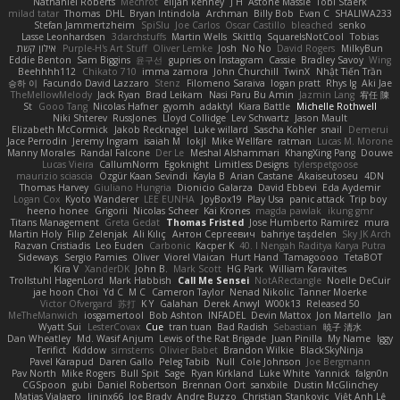
Nathaniel Roberts
Mechrot
elijah kenney
J H
Astone Massie
Tobi Staerk
milad tatar
Thomas
DHL
Bryan Intindola
Archman
Billy Bob
Evan C
SHALIWA233
Stefan Jammertzheim
SpiSlu
Joe Carlos
Oscar Castillo
bleached
senko
Lasse Leonhardsen
3darchstuffs
Martin Wells
Skittlq
SquareIsNotCool
Tobias
אילון קשת
Purple-H's Art Stuff
Oliver Lemke
Josh
No No
David Rogers
MilkyBun
Eddie Benton
Sam Biggins
윤구선
gupries on Instagram
Cassie
Bradley Savoy
Wing
Beehhhh112
Chikato 710
imma zamora
John Churchill
TwinX
Nhật Tiến Trần
승하 이
Facundo David Lazzaro
Stenz
Filomeno Saraiva
logan pratt
Rhys lg
Aki Jae
TheMellowMelody
Jack Ryan
Brad Leikam
Nasi Paru Bu Amin
Jazmin Lang
宥任 陳
St
Gooo Tang
Nicolas Hafner
gyomh
adaktyl
Kiara Battle
Michelle Rothwell
Niki Shterev
RussJones
Lloyd Collidge
Lev Schwartz
Jason Mault
Elizabeth McCormick
Jakob Recknagel
Luke willard
Sascha Kohler
snail
Demerui
Jace Perrodin
Jeremy Ingram
isaiah M
lokjl
Mike Wellfare
ratman
Lucas M. Morone
Manny Morales
Randal Falcone
Der Le
Meshal Alshammari
KhangXing Pang
Douwe
Lucas Vieira
CallumNorm
Egoknight
Limitless Designs
tylerspetgoose
maurizio sciascia
Özgür Kaan Sevindi
Kayla B
Arian Castane
Akaiseutoseu
4DN
Thomas Harvey
Giuliano Hungria
Dionicio Galarza
David Ebbevi
Eda Aydemir
Logan Cox
Kyoto Wanderer
LEE EUNHA
JoyBox19
Play Usa
panic attack
Trip boy
heeno honee
Grigorii
Nicolas Scheer
Kai Krones
magda pawlak
ikung gmr
Titans Management
Greta Gedat
Thomas Fristed
Jose Humberto Ramirez
mura
Martin Holy
Filip Zelenjak
Ali Kılıç
Антон Сергеевич
bahriye taşdelen
Sky JK Arch
Razvan Cristiadis
Leo Euden
Carbonic
Kacper K
40. I Nengah Raditya Karya Putra
Sideways
Sergio Pamies
Oliver
Viorel Vlaican
Hurt Hand
Tamagoooo
TetaBOT
Kira V
XanderDK
John B.
Mark Scott
HG Park
William Karavites
Trollstuhl HagenLord
Mark Habbish
Call Me Sensei
NotARectangle
Noelle DeCuir
jae hoon Choi
Yd C
M C
Cameron Taylor
Nenad Nikolic
Tanner Moerke
Victor Ofvergard
苏打
K Y
Galahan
Derek Anwyl
W00k13
Released 50
MeTheManwich
iosgamertool
Bob Ashton
INFADEL
Devin Mattox
Jon Martello
Jan
Wyatt Sui
LesterCovax
Cue
tran tuan
Bad Radish
Sebastian
暁子 清水
Dan Wheatley
Md. Wasif Anjum
Lewis of the Rat Brigade
Juan Pinilla
My Name
Iggy
Terifict
Kiddow
simsterns
Olivier Babet
Brandon Wilkie
BlackSkyNinja
Pavel Karapud
Daren Gallo
Peleg Tabib
Null
Cole Johnson
Joe Bergmann
Pav North
Mike Rogers
Bull Spit
Sage
Ryan Kirkland
Luke White
Yannick
falgn0n
CGSpoon
gubi
Daniel Robertson
Brennan Oort
sanxbile
Dustin McGlinchey
Matias Vialagro
lininx66
Joe Brady
Andre Buzzo
Christian Stankovic
Việt Anh Lê