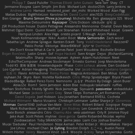
Philipp T
David Pulcifer
Thomas Elliott
John Gutwin
Sara Tarr
Shay
CT
Jermaine Bouyea
Liam Smyth
Jim Bob
Michael Loh
doctor25th
Larry Jenkins
sv
Andrew Lamb
Hamad
rendered_pixel
der_mihi
Worked Wood
Alan Figg
Matias Dubos
BigWhiteLion
Karolina En
David Curiel
alec1025
BeepCodeMusic
Ben Granger
Bruno Simon (Three.js Journey)
Michelle Ma
Ben
glassapple 325
Woof
Maxime Detournière
Rayscaper
Chris Dickson
idkdude
성익 김
JSR Production house
Dustin Pettegrew
Alessandro Mennonna
Onalist
Devin Martin
Mehmet Oguz Derin
Quinn Kowitt
Lee Stranahan
Robert Whitehead
kocat
Grawlix
Hampus Linden
Alex Vega
orestis picard
S Waugh
Arjen Plakke
Noah Kollmannsberger
Niko
Austin Root
Misha Samorodin
Zach wood
Tabatha Lyn
Andrew Sprague
Karsten Eckelt
Tony
VolkEnVaderland
Raizzer47
Pablo Portal
Viktoriya
MisterBKWolf
שי יעקוב
DerHitsch
We Don't Know What A Car Is
James Patel
Joeri Woudstra
Rochelle Bricker
Bojan Rončević
Justin Green
Sof
Hope Hackett
Sven Kröger
Dejvo
JRichardGaming
fatalmuffin
Sharp
movies byevan
Ayleen
Adam Hutchinson
Neet
EchoTheComposer
Andreas Stockmayer
Ernesto Gomez
Joep Meindertsma
Todd KS
景琦 张景琦
trowelandspade
Phase
Colin Lohaus
atoves
Dan Goddard
Loo Cypher
Adrian Haugseng
TheSmallGacha
trvr
Jacob Hooper
Gaetano Gargano
민희 이
Flavio
Artmachiner
Remy Ponso
Magnús Antonsson
Ben Milius
Griffin
rayhaan.3d
Skyro
Rain
Violetta Radkevich
Chris
Philip Spiessberger
Bryce Powell
BladedBadge
Rafael Perez-Torro
Nemnomi
おるす
Photini By Design
Jason Buier
AblazZe
Rom1
Serin Jameson
Aden Bise
nobuyuki takahashi
ruffles
Nathan Stoltzfoos
Freddy Sghetti
Nick Jainschigg
Siyouardi
passivestar
sirdeadduke
Michael Sasse
Jackson Quinn Gray
Steve Teeps
Romanov_art Romanov_art
David Sopala
Joel Hobson
Lou Jonathan
Bertrand RIVEILL
Cocheta
Michael Witmann
Marco Vizcaino
Christoph Letmaier
LaMar Sharpe Jr
Gbromios
Minmax
Daniel1060
Joshua Van-Male
Steve Mitas
Robert Billard
Scopique
Repsaj
Mark Richardson
James Stafford
Jim Rodney
Len Govednik
Cédric Le van
Nate Borsch
alessandro Citro
Osamu Abe
vera usselman
Orly R
Jimmie Floyd
Jake Aust
Scott Peters
mytrixx
dave garcia
Gaëlle Robardet-Nicolas
wymo
Zoidrawzaton
Toby SWANSON
Jaime Jasso
Liam Cox
Joshua Bramer
Mucai 'Daduska'
Paul Henderson
Nisse Axman
Peter Križan Jr.
WidowMakes
Harper
Joe Lihou
michael Chan
Jo Gylling
Braiden Dolph
たこーん
Austin Pierce
Willem Hörter
Valery
Maxence Vinot
Lev K
Woozle
Ackley
Tanya Krzywinska
Gorto