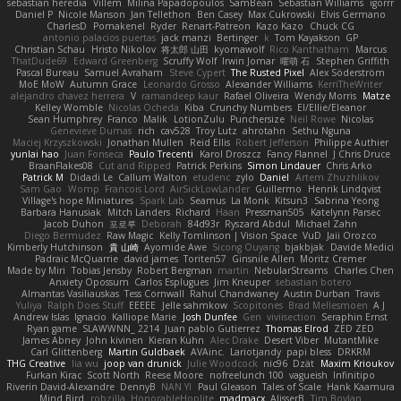
sebastian heredia
Villem
Milina Papadopoulos
SamBean
Sebastian Williams
igorrr
Daniel P
Nicole Manson
Jan Tellethon
Ben Casey
Max Cukrowski
Elvis Germano
CharlesD
Pomakenel
Ryder
Renart-Patreon
Kazo Kazo
Chuck CG
antonio palacios puertas
jack manzi
Bertinger
k
Tom Kayakson
GP
Christian Schau
Hristo Nikolov
将太郎 山田
kyomawolf
Rico Kanthatham
Marcus
ThatDude69
Edward Greenberg
Scruffy Wolf
Irwin Jomar
曜萌 石
Stephen Griffith
Pascal Bureau
Samuel Avraham
Steve Cypert
The Rusted Pixel
Alex Söderström
MoE MoW
Autumn Grace
Leonardo Grosso
Alexander Williams
KerriTheWriter
alejandro chavez herrera
V
ramandeep kaur
Rafael Oliveira
Wendy Morris
Matze
Kelley Womble
Nicolas Ocheda
Kiba
Crunchy Numbers
El/Ellie/Eleanor
Sean Humphrey
Franco
Malik
LotionZulu
Punchersize
Neil Rowe
Nicolas
Genevieve Dumas
rich
cav528
Troy Lutz
ahrotahn
Sethu Nguna
Maciej Krzyszkowski
Jonathan Mullen
Reid Ellis
Robert Jefferson
Philippe Authier
yunlai hao
Juan Fonseca
Paulo Trecenti
Karol Droszcz
Fancy Flannel
J Chris Druce
BraanFlakes08
Cut and Ripped
Patrick Perkins
Simon Lindauer
Chris Arko
Patrick M
Didadi Le
Callum Walton
etudenc
zylo
Daniel
Artem Zhuzhlikov
Sam Gao
Womp
Francois Lord
AirSickLowLander
Guillermo
Henrik Lindqvist
Village's hope Miniatures
Spark Lab
Seamus
La Monk
Kitsun3
Sabrina Yeong
Barbara Hanusiak
Mitch Landers
Richard
Haan
Pressman505
Katelynn Parsec
Jacob Duhon
포로루
Deborah
84d93r
Ryszard Abdul
Michael Zahn
Diego Bermudez
Raw Magic
Kelly Tomlinson | Vision Space
VuD
Jaii Orozco
Kimberly Hutchinson
貴 山崎
Ayomide Awe
Sicong Ouyang
bjakbjak
Davide Medici
Padraic McQuarrie
david james
Toriten57
Ginsnile Allen
Moritz Cremer
Made by Miri
Tobias Jensby
Robert Bergman
martin
NebularStreams
Charles Chen
Anxiety Opossum
Carlos Esplugues
Jim Kneuper
sebastian botero
Almantas Vasiliauskas
Tess Cornwall
Rahul Chandwaney
Austin Durban
Travis
Yuliya
Ralph Does Stuff
EEEEE
Jelle sahmkow
Scopitones
Brad Mellesmoen
A J
Andrew Islas
Ignacio
Kalliope Marie
Josh Dunfee
Gen
viviisection
Seraphin Ernst
Ryan game
SLAWWNN_ 2214
Juan pablo Gutierrez
Thomas Elrod
ZED ZED
James Abney
John kivinen
Kieran Kuhn
Alec Drake
Desert Viber
MutantMike
Carl Glittenberg
Martin Guldbaek
AVAinc.
Lariotjandy
papi bless
DRKRM
THG Creative
lia wu
joop van drunick
Julie Woodcock
nic96
Dzät
Maxim Krioukov
Furkan Kirac
Scott North
Reese Moore
nofreelunch 100
vagueish
Infinitipo
Riverin David-Alexandre
DennyB
NAN YI
Paul Gleason
Tales of Scale
Hank Kaamura
Mind Bird
robzilla
HonorableHoplite
madmacx
AlisserB
Tim Boylan