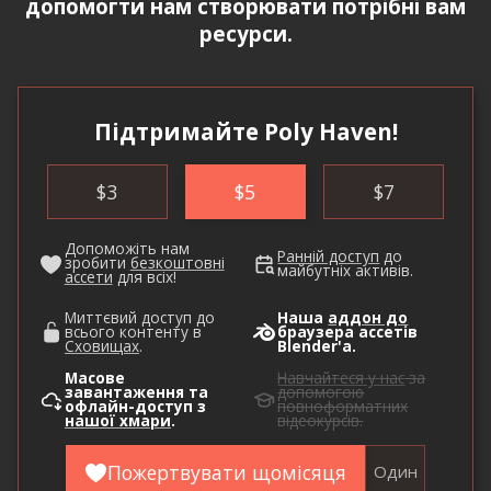
допомогти нам створювати потрібні вам
ресурси.
Підтримайте Poly Haven!
$
3
$
5
$
7
Допоможіть нам
Ранній доступ
до
зробити
безкоштовні
майбутніх активів.
ассети
для всіх!
Миттєвий доступ до
Наша
аддон до
всього контенту в
браузера ассетів
Сховищах
.
Blender'а.
Масове
Навчайтеся у нас
за
завантаження та
допомогою
офлайн-доступ з
повноформатних
нашої хмари
.
відеокурсів.
Пожертвувати щомісяця
Один