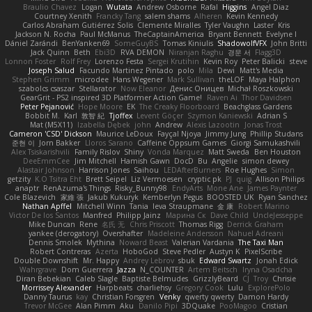
Braulio Chavez
Logan
Wutata
Andrew Osborne
Rafal
Higgins
Angel Diaz
Courtney Xenith
Francky Tang
salem shams
Alheren
Kevin Kennedy
Carlos Abraham Gutiérrez Solis
Clemente Miralles
Tyler Vaughn
Laster
Kris
Jackson N. Rocha
Paul McManus
TheCaptainAmerica
Bryant Bennett
Evelyne I
Dániel Zarándi
BenYanken69
SomeGuyBS
Tomas Kiniulis
ShadowolfVFX
John Britti
Jack Quinn
Beth
Ebi3D
RVA DEMON
Niranjan Raghu
경문 서
Flagg3D
Lonnon Foster
Rolf Frey
Lorenzo Festa
Sergei Krutihin
Kevin Roy
Peter Balicki
steve
Joseph Salud
Facundo Martinez Pintado
polo
Mila
Dewi
Matt's Media
Stephen Grimm
microdee
Hans Wegener
Mark Sullivan
theLOF
Maya Halphon
szabolcs csaszar
Stellarator
Now Eleanor
Денис Оницев
Michał Roszkowski
GearGrit - PS2 inspired 3D Platformer Action Game!
Raven Ai
Thor Davidsen
Peter Pejanović
Hope Moore
EK
The Creaky Floorboard
Beachglass Gardens
Bobbit M.
Karl
敦智 紀
Tjoffex
Levent Göçer
Szymon Kaniewski
Adrian S
Mat (M5X11)
Izabella Dębek
john
Andrew
Alexis Lazootin
Jonas Trost
Cameron 'CSD' Dickson
Maurice LeDoux
Fayçal Njoya
Jimmy Jung
Phillip Studans
준현 이
Jorn Bakker
Lloros Sarano
Caffeine Oppsum Games
Giorgi Samukashvili
Alex Tsiskarishvili
Family Rislov
Shiny
Vonda Marquez
Matt Sweda
Ben Houston
DeeEmmCee
Jim Mitchell
Hamish Gawn
DocD
Bu
Angelie
simon dewey
Alastair Johnson
Harrison Jones
Saihou
LEDAfterBurners
Roe Hughes
Simon
getzity
K.O Tsitra Eht
Brett Seipel
Liz Vermoesen
cryptic pk
PJ
quig
Allison Philips
anaptr
RenAzuma's Things
Risky_Bunny98
EndyArts
Mone Ane
James Paynter
Cole Blazevich
家維 張
Jakub Kukuryk
Kemberlyn Pegus
BOOSTED UK
Ryan Sanchez
Nathan Apffel
Mitchell Winn
Tania
Ieva Straupmane
金 康
Robert Marino
Victor De los Santos
Manfred
Philipp Jainz
Марина Ск
Dave Child
UncleJesseppe
Mike Duncan
Rene
名氏 无
Chris Priscott
Thomas Rigg
Derrick Graham
yankee (derogatory)
Overshafter
Madeleine Andersson
Nahuel Adreani
Dennis Smolek
Mythina
Noward Beast
Valerian Vardania
The Taxi Man
Robert Contreras
Azerta
HoboGod
Steve Pedler
Austyn K
PixelScribe
Double Downshift
Mr. Happy
Andrey Lebrov
sbuk
Edward Swartz
Jonah Edick
Wahrgrave
Dom Guerrera
Jazza
N_COUNTER
Artem Beitsch
Iryna Osadcha
Diran Bebekian
Caleb Slagle
Baptiste Belmudes
GrizzlyBeard
CJ
Troy
Chrisie
Morrissey Alexander
Harpbeats
charliehsy
Gregory Cook
Lulu
ExplorePolo
Danny Taurus
kay
Christian Forsgren
Venky
qwerty qwerty
Damon Hardy
Trevor McGee
Alan Pimm
Aku
Danilo Pipi
3DQuake
PooMagoo
Cristian