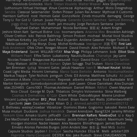
FlameTop
AshenBone
Josh Strawder
Inês Sousa
Fennec
gaggle
Digital Prophet
Vsevolods Gniteckis
Mark
Tristan Voulelis
Walter Weaver
Alex Stephens
Luthonium Virtual Heritage
Илья Снопков
Alphaology
Arthur
Moto Designshop
Sandra
Classical Salamander
Stefan Plösser
Julian Rai Anwor
Mythical X Customs
Harrison Gafford
nost
Hemen Galal
GonzoNole
Zineb mounfik
damageg
George
Tony Li
For Got U
Canun
Juuso Pohjola
Gerardo Quiros Sanchez
Samuel Benning
piggy chop
Nathanaël
Beth
jan moudry
Jorge Panduro Santana
Jordan
Raphael Dahan
Muhammad
Nicola Baribeau
宣臣 紀
Adam Knight
Jeshire Kiten Katt
Samuel Bidne
Lisa
toomanydans
Arianna Mex
Brooklen Ashleigh
Oliver Cretton
kiki
Patrick Balthrop
Simon Probert
micheal
Mortal Void Studios
Mathias Kirkeby
Jay Court
Bart Paul Dujardin
Anilene Gassner
Holger Tollbäck
Nikita Lebedev
Filip Morys
Doxy
Michel Kinfoussia
lewdgazer
川頁 可可
First Last
Bob Anderson
Ofek Chen
Keegan Moore
David French
Alex Pehotin
Michael R
Sai
Maya Enderland
Sxcret
WILLIAM HTAY
Misa Vlogs
Philipp Lehmann
bob
Elliot Sloss
William Peart
Effex Talon
Lukatonny
NautiluStudios
Chanakya
Jay Lane
Nicolas Fossard
Владислав Жуковський
Raje
Daviid Enzo
Carl-Simon Sahlin
Toby Watson
אלמוג
Andrei Barsan
Dylan Scruggs
Trul Trulsen
Maria Diavolova
Ian Brennan
なのは
Vincent Gates
Jakub Hasanov
Ivan R
Michael Keutel
Ishika
Coast Light Media
Hiromi Uematsu
Marco Scala Bertolin
Antonio
NocturnalKestrel
Markus Trappe
Tyler Nichols
penguin
Chris
D3 Anima
Matthew Schultz
Ali Jaafar
Cameron A Miele
Илья Несенюк
Reperak
alberto echavarria
Rod Barksdale
M M
Martin Kempster
Somebodyoncetoldme
Josh Laxen
Oliver Danielsen
Alex Duncan
silas 2534455
Carro1001
Thomas Anderson
Daniel Wilson
RAfort
Owen Maynard
Nico Cloud
George M. Dyck
Thbatcos
Dmytro Volovnenko
Stina Walberg
Cosmas A Demetriou
ענבר פז
Clem White
DeboxMojave
Meene Lindner
Vincent Ludwig Kiefner
BF2 _Pilot
Robert
Brian Racer
Ian Watts
JGWentworth877
Gan3e46
Jean
Dazzworks3d
Kilian
D. J.
Ahmed.ashii092112 ahmed092112
E. Belliveau
wesleyCrowbar
Vibralizer
Dominic Blake
Goglomo
takoslvt
Renn Exev
Musa muturi
Ducksink
Joshua Kendrick
Daniel Arendzen
Bang1324
Jeremy Whitter
Nekom Glew
Amako Izumi
jeffox09
Caro
Brennan Rafters
NewbieDot
iz o
Kay-S
Zee MacDonald
Antonio Gasca-Alvarez
Jacob Dillon
Joe Chabot
Maximum Swag
morgan monroe
Nader Hassan
Alex Navarre
BlindPenguin
James Barber
Ernesto Alonso Paredes Burgos
John Anders Stav
현진 김
Neil McG
buhii
Capsule Studios
Jayden !
Enrique
Sascha Huncke
Elīza M.
Melli
arbiter1209
Hyprotix
Harry Conquest
DESTER
Kiki
Jake Ruesch
Steve CHAUDANSON