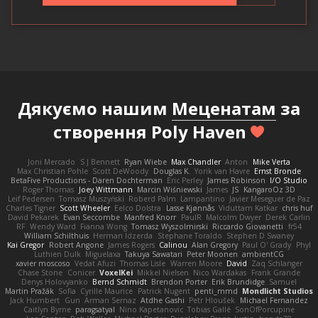
Дякуємо нашим
Меценатам
за
створення Poly Haven
Joni Mercado
S J Bennett
Ryan Wiebe
Max Chandler
Anton
Mike Verta
Max Christian Pohle
Scott DeWoody
Douglas K.
Yorik van Havre
Ernst Bronde
BetaFive Productions - Daren Dochterman
Eric Perley
James Robinson
I/O Studio
Roger Thomas
Joey Wittmann
Marcin Wiśniewski
James
JS
KangaroOz 3D
Leif Pedersen
Tomasz Muszyński
Roberd Palm
Lampantino
Javier Meseguer de Paz
Charles Tigner
Scott Wheeler
Eelco Dolstra
Lasse Kjønnås
Viduttam Katkar
chris huf
David Pekarek
Evan Seccombe
Manfred Knorr
PaulR
Malcolm Dwyer
Derek Carlin
RF
Wendy Ward
Fianna Wong
Tomasz Wyszolmirski
Riccardo Giovanetti
fr54
William Schilthuis
Herman Idzerda
Stephane Toraldo
Stephen D Swaney
Kai Gregor
Robert Angone
James Rogers
Calinou
Alan Gregory
Paul O' Grady
Phyl
Luthien Dulk
Miguelaxa
Takuya Sawatari
Peter Moonen
ambientCG
xavier moscoso
Vedat Afuzi
Thomas Lisle
Warren Moore
David
Zaq Schlanger
Chase Stone
Conicer
VoxelKei
Mikkel Nielsen
Nico Wardakas
Frank Grande
Denys Holovyanko
Bernd Schmidt
Brendon Porter
Erik Brundidge
Samuel
Martin Pražák
Sofia
Cyrille Maurice
Patrick Nugent
penti_mmd
Mondlicht Studios
Jack Humbert
Gun
Arman Sernaz
Atdhe Gashi
Petr Hloušek
Michael Fernandez
Caitlyn Byrne
paragsatyal
Nino Kapetanovic
Tobias Gallé
SonOfPorcupine