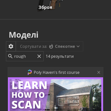
Зброя
Моделі
Спекотне
Сортувати за:
14
результати
Poly Haven's first course