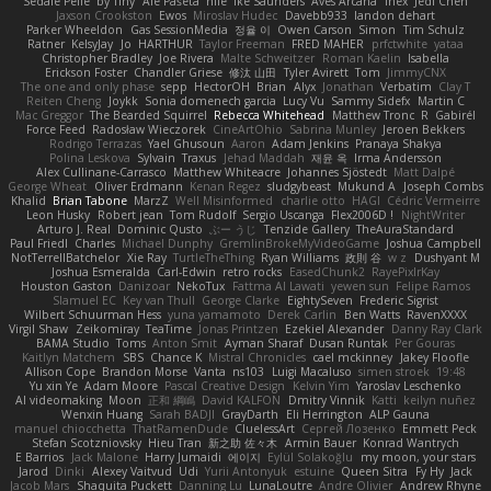
Sedale Pelle
by Tiny
Ale Pašeta
nile
Ike Saunders
Aves Arcana
inex
Jedi Chen
Jaxson Crookston
Ewos
Miroslav Hudec
Davebb933
landon dehart
Parker Wheeldon
Gas SessionMedia
정율 이
Owen Carson
Simon
Tim Schulz
Ratner
KelsyJay
Jo
HARTHUR
Taylor Freeman
FRED MAHER
prfctwhite
yataa
Christopher Bradley
Joe Rivera
Malte Schweitzer
Roman Kaelin
Isabella
Erickson Foster
Chandler Griese
修汰 山田
Tyler Avirett
Tom
JimmyCNX
The one and only phase
sepp
HectorOH
Brian
Alyx
Jonathan
Verbatim
Clay T
Reiten Cheng
Joykk
Sonia domenech garcia
Lucy Vu
Sammy Sidefx
Martin C
Mac Greggor
The Bearded Squirrel
Rebecca Whitehead
Matthew Tronc
R
Gabirél
Force Feed
Radosław Wieczorek
CineArtOhio
Sabrina Munley
Jeroen Bekkers
Rodrigo Terrazas
Yael Ghusoun
Aaron
Adam Jenkins
Pranaya Shakya
Polina Leskova
Sylvain
Traxus
Jehad Maddah
재윤 옥
Irma Andersson
Alex Cullinane-Carrasco
Matthew Whiteacre
Johannes Sjöstedt
Matt Dalpé
George Wheat
Oliver Erdmann
Kenan Regez
sludgybeast
Mukund A
Joseph Combs
Khalid
Brian Tabone
MarzZ
Well Misinformed
charlie otto
HAGI
Cédric Vermeirre
Leon Husky
Robert jean
Tom Rudolf
Sergio Uscanga
Flex2006D !
NightWriter
Arturo J. Real
Dominic Qusto
ぶー うじ
Tenzide Gallery
TheAuraStandard
Paul Friedl
Charles
Michael Dunphy
GremlinBrokeMyVideoGame
Joshua Campbell
NotTerrellBatchelor
Xie Ray
TurtleTheThing
Ryan Williams
政則 谷
w z
Dushyant M
Joshua Esmeralda
Carl-Edwin
retro rocks
EasedChunk2
RayePixlrKay
Houston Gaston
Danizoar
NekoTux
Fattma Al Lawati
yewen sun
Felipe Ramos
Slamuel EC
Key van Thull
George Clarke
EightySeven
Frederic Sigrist
Wilbert Schuurman Hess
yuna yamamoto
Derek Carlin
Ben Watts
RavenXXXX
Virgil Shaw
Zeikomiray
TeaTime
Jonas Printzen
Ezekiel Alexander
Danny Ray Clark
BAMA Studio
Toms
Anton Smit
Ayman Sharaf
Dusan Runtak
Per Gouras
Kaitlyn Matchem
SBS
Chance K
Mistral Chronicles
cael mckinney
Jakey Floofle
Allison Cope
Brandon Morse
Vanta
ns103
Luigi Macaluso
simen stroek
19:48
Yu xin Ye
Adam Moore
Pascal Creative Design
Kelvin Yim
Yaroslav Leschenko
AI videomaking
Moon
正和 綱嶋
David KALFON
Dmitry Vinnik
Katti
keilyn nuñez
Wenxin Huang
Sarah BADJI
GrayDarth
Eli Herrington
ALP Gauna
manuel chiocchetta
ThatRamenDude
CluelessArt
Cергей Лозенко
Emmett Peck
Stefan Scotzniovsky
Hieu Tran
新之助 佐々木
Armin Bauer
Konrad Wantrych
E Barrios
Jack Malone
Harry Jumaidi
에이지
Eylül Solakoğlu
my moon, your stars
Jarod
Dinki
Alexey Vaitvud
Udi
Yurii Antonyuk
estuine
Queen Sitra
Fy Hy
Jack
Jacob Mars
Shaquita Puckett
Danning Lu
LunaLoutre
Andre Olivier
Andrew Rhyne