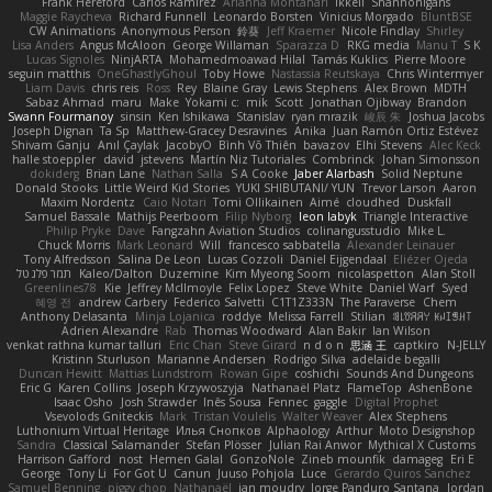
Frank Hereford
Carlos Ramírez
Arianna Montanari
Ikkeii
Shannonigans
Maggie Raycheva
Richard Funnell
Leonardo Borsten
Vinicius Morgado
BluntBSE
CW Animations
Anonymous Person
鈴葵
Jeff Kraemer
Nicole Findlay
Shirley
Lisa Anders
Angus McAloon
George Willaman
Sparazza D
RKG media
Manu T
S K
Lucas Signoles
NinjARTA
Mohamedmoawad Hilal
Tamás Kuklics
Pierre Moore
seguin matthis
OneGhastlyGhoul
Toby Howe
Nastassia Reutskaya
Chris Wintermyer
Liam Davis
chris reis
Ross
Rey
Blaine Gray
Lewis Stephens
Alex Brown
MDTH
Sabaz Ahmad
maru
Make
Yokami c:
mik
Scott
Jonathan Ojibway
Brandon
Swann Fourmanoy
sinsin
Ken Ishikawa
Stanislav
ryan mrazik
峻辰 朱
Joshua Jacobs
Joseph Dignan
Ta Sp
Matthew-Gracey Desravines
Anika
Juan Ramón Ortiz Estévez
Shivam Ganju
Anıl Çaylak
JacobyO
Bình Võ Thiên
bavazov
Elhi Stevens
Alec Keck
halle stoeppler
david
jstevens
Martín Niz Tutoriales
Combrinck
Johan Simonsson
dokiderg
Brian Lane
Nathan Salla
S A Cooke
Jaber Alarbash
Solid Neptune
Donald Stooks
Little Weird Kid Stories
YUKI SHIBUTANI/ YUN
Trevor Larson
Aaron
Maxim Nordentz
Caio Notari
Tomi Ollikainen
Aimé
cloudhed
Duskfall
Samuel Bassale
Mathijs Peerboom
Filip Nyborg
leon labyk
Triangle Interactive
Philip Pryke
Dave
Fangzahn Aviation Studios
colinangusstudio
Mike L.
Chuck Morris
Mark Leonard
Will
francesco sabbatella
Alexander Leinauer
Tony Alfredsson
Salina De Leon
Lucas Cozzoli
Daniel Eijgendaal
Eliézer Ojeda
תמר פלג טל
Kaleo/Dalton
Duzemine
Kim Myeong Soom
nicolaspetton
Alan Stoll
Greenlines78
Kie
Jeffrey McIlmoyle
Felix Lopez
Steve White
Daniel Warf
Syed
혜영 전
andrew Carbery
Federico Salvetti
C1T1Z333N
The Paraverse
Chem
Anthony Delasanta
Minja Lojanica
roddye
Melissa Farrell
Stilian
ꌃ꒒ꀎꋪꋪꌩ ꀘꈤꀤꁅꃅ꓄
Adrien Alexandre
Rab
Thomas Woodward
Alan Bakir
Ian Wilson
venkat rathna kumar talluri
Eric Chan
Steve Girard
n d o n
思涵 王
captkiro
N-JELLY
Kristinn Sturluson
Marianne Andersen
Rodrigo Silva
adelaide begalli
Duncan Hewitt
Mattias Lundstrom
Rowan Gipe
coshichi
Sounds And Dungeons
Eric G
Karen Collins
Joseph Krzywoszyja
Nathanaël Platz
FlameTop
AshenBone
Isaac Osho
Josh Strawder
Inês Sousa
Fennec
gaggle
Digital Prophet
Vsevolods Gniteckis
Mark
Tristan Voulelis
Walter Weaver
Alex Stephens
Luthonium Virtual Heritage
Илья Снопков
Alphaology
Arthur
Moto Designshop
Sandra
Classical Salamander
Stefan Plösser
Julian Rai Anwor
Mythical X Customs
Harrison Gafford
nost
Hemen Galal
GonzoNole
Zineb mounfik
damageg
Eri E
George
Tony Li
For Got U
Canun
Juuso Pohjola
Luce
Gerardo Quiros Sanchez
Samuel Benning
piggy chop
Nathanaël
jan moudry
Jorge Panduro Santana
Jordan