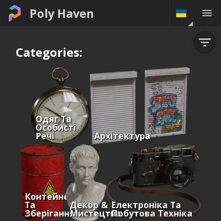
Poly Haven
Categories:
Одяг Та
Особисті
Речі
Архітектура
Контейнери
Та
Декор &
Електроніка Та
Зберігання
Мистецтво
Побутова Техніка