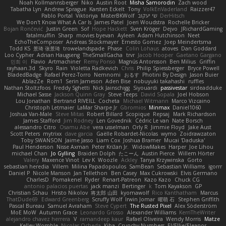
Noah Kollmannsberger
Niko
Austin Root
Misha Samorodin
Zach wood
Tabatha Lyn
Andrew Sprague
Karsten Eckelt
Tony
VolkEnVaderland
Raizzer47
Pablo Portal
Viktoriya
MisterBKWolf
שי יעקוב
DerHitsch
We Don't Know What A Car Is
James Patel
Joeri Woudstra
Rochelle Bricker
Bojan Rončević
Justin Green
Sof
Hope Hackett
Sven Kröger
Dejvo
JRichardGaming
fatalmuffin
Sharp
movies byevan
Ayleen
Adam Hutchinson
Neet
EchoTheComposer
Andreas Stockmayer
Ernesto Gomez
Joep Meindertsma
Todd KS
景琦 张景琦
trowelandspade
Phase
Colin Lohaus
atoves
Dan Goddard
Loo Cypher
Adrian Haugseng
TheSmallGacha
trvr
Jacob Hooper
Gaetano Gargano
민희 이
Flavio
Artmachiner
Remy Ponso
Magnús Antonsson
Ben Milius
Griffin
rayhaan.3d
Skyro
Rain
Violetta Radkevich
Chris
Philip Spiessberger
Bryce Powell
BladedBadge
Rafael Perez-Torro
Nemnomi
おるす
Photini By Design
Jason Buier
AblazZe
Rom1
Serin Jameson
Aden Bise
nobuyuki takahashi
ruffles
Nathan Stoltzfoos
Freddy Sghetti
Nick Jainschigg
Siyouardi
passivestar
sirdeadduke
Michael Sasse
Jackson Quinn Gray
Steve Teeps
David Sopala
Joel Hobson
Lou Jonathan
Bertrand RIVEILL
Cocheta
Michael Witmann
Marco Vizcaino
Christoph Letmaier
LaMar Sharpe Jr
Gbromios
Minmax
Daniel1060
Joshua Van-Male
Steve Mitas
Robert Billard
Scopique
Repsaj
Mark Richardson
James Stafford
Jim Rodney
Len Govednik
Cédric Le van
Nate Borsch
alessandro Citro
Osamu Abe
vera usselman
Orly R
Jimmie Floyd
Jake Aust
Scott Peters
mytrixx
dave garcia
Gaëlle Robardet-Nicolas
wymo
Zoidrawzaton
Toby SWANSON
Jaime Jasso
Liam Cox
Joshua Bramer
Mucai 'Daduska'
Paul Henderson
Nisse Axman
Peter Križan Jr.
WidowMakes
Harper
Joe Lihou
michael Chan
Jo Gylling
Braiden Dolph
たこーん
Austin Pierce
Willem Hörter
Valery
Maxence Vinot
Lev K
Woozle
Ackley
Tanya Krzywinska
Gorto
sebastian heredia
Villem
Milina Papadopoulos
SamBean
Sebastian Williams
igorrr
Daniel P
Nicole Manson
Jan Tellethon
Ben Casey
Max Cukrowski
Elvis Germano
CharlesD
Pomakenel
Ryder
Renart-Patreon
Kazo Kazo
Chuck CG
antonio palacios puertas
jack manzi
Bertinger
k
Tom Kayakson
GP
Christian Schau
Hristo Nikolov
将太郎 山田
kyomawolf
Rico Kanthatham
Marcus
ThatDude69
Edward Greenberg
Scruffy Wolf
Irwin Jomar
曜萌 石
Stephen Griffith
Pascal Bureau
Samuel Avraham
Steve Cypert
The Rusted Pixel
Alex Söderström
MoE MoW
Autumn Grace
Leonardo Grosso
Alexander Williams
KerriTheWriter
alejandro chavez herrera
V
ramandeep kaur
Rafael Oliveira
Wendy Morris
Matze
Kelley Womble
Nicolas Ocheda
Kiba
Crunchy Numbers
El/Ellie/Eleanor