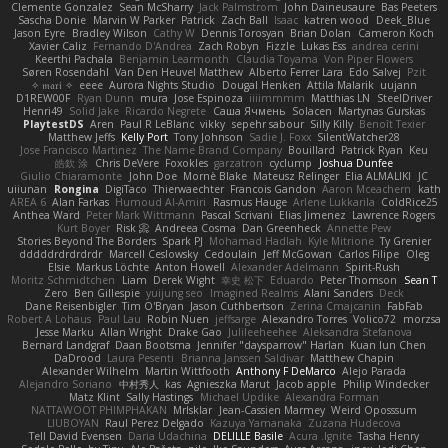
Clemente Gonzalez
Sean McSharry
Jack Palmstrom
John Daineusaure
Bas Peeters
Sascha Donie
Marvin W Parker
Patrick
Zach Ball
Isaac
katren wood
Deek_Blue
Jason Eyre
Bradley Wilson
Cathy W
Dennis Torosyan
Brian Dolan
Cameron Koch
Xavier Caliz
Fernando D'Andrea
Zach Robyn
Fizzle
Lukas Ess
andrea cerini
Keerthi Pachala
Benjamin Learmonth
Claudia Toyama
Von Piper Flowers
Søren Rosendahl
Van Den Heuvel Matthew
Alberto Ferrer Lara
Edo Salvej
Pzit
✧ 𝔪𝔞𝔯𝔦 ✧
eeee
Aurora Nights Studio
Dougal Henken
Attila Malarik
uujann
D1REW00F
Ryan Dunn
mura
Jose Espinoza
iiiimmmm
Matthias LN
SteelDriver
Henri49
Solid Jake
Ricardo Negrete
Саша Ячмень
Solacen
Martynas Gurskas
PlaytestDS
Aren
Paul R LeBlanc
vikky
sepehr sabour
Silly Killy
Benoît Texier
Matthew Jeffs
Kelly Port
Tony Johnson
Sadie J. Foxx
SilentWatcher28
Jose Francisco Martinez
The Name Brand Company
Bouillard
Patrick Ryan
Keu
皓欽 涂
Chris DeVere
Foxokles
garzatron
cyclump
Joshua Dunfee
Giulio Chiaramonte
John Doe
Mornè Blake
Mateusz Relinger
Elia ALMALIKI
JC
uiiunan
Rongina
DigiTaco
Thierwaechter
Francois Gandon
Aaron Mceachern
kath
AREA 6
Alan Farkas
Humoud Al-Amiri
Rasmus Hauge
Arlene Lukkarila
ColdRice25
Anthea Ward
Peter Mark Wittmann
Pascal Scrivani
Elias Jimenez
Lawrence Rogers
Kurt Boyer
Risk 📀
Andreea Cosma
Dan Greenheck
Annette Pew
Stories Beyond The Borders
Spark PJ
Mohamad Hadlah
Kyle Mitrione
Ty Grenier
dddddrdrdrdrdr
Marcell Ceslowsky
Cedoulain
Jeff McGowan
Carlos Filipe
Oleg
Elsie
Markus Löchte
Anton Howell
Alexander Adelmann
Spirit-Rush
Moritz Schmidtchen
Liam
Derek Wight
幸史 松下
Eduardo
Peter Thomson
Sean T
Zero
Ben Gillespie
yuijung seo
Imagined Realms
Alani Sanders
Deck
Dane Reisenbigler
Tim O'Bryan
Jason Cuthbertson
Zerina Cmajcanin
FabFab
Robert A Lohaus
Paul Lau
Robin Nuen
jeffsarge
Alexandro Torres
Volico72
morzsa
Jesse Marku
Allan Wright
Drake Gao
Julileeheehee
Aleksandra Stefanova
Bernard Landgraf
Daan Bootsma
Jennifer "daysparrow" Harlan
Kuan lun Chen
DaDrood
Laura Pesenti
Brianna Janssen Saldivar
Matthew Chapin
Alexander Wilhelm
Martin Wittfooth
Anthony F DeMarco
Alejo Parada
Alejandro Soriano
中村秀人
kas
Agnieszka Marut
Jacob apple
Philip Windecker
Matz Klint
Sally Hastings
Michael Updike
Alexandra Forman
NATTAWOOT PHIMPHAKAN
MrIsklar
Jean-Cassien Marmey
Weird Oposssum
LIUBOYAN
Raul Perez Delgado
Kazuya Yamanaka
Zuzana Hudecova
Tell David Evensen
Daria Udachina
DELILLE Basile
Acura .Ignite
Tasha Henry