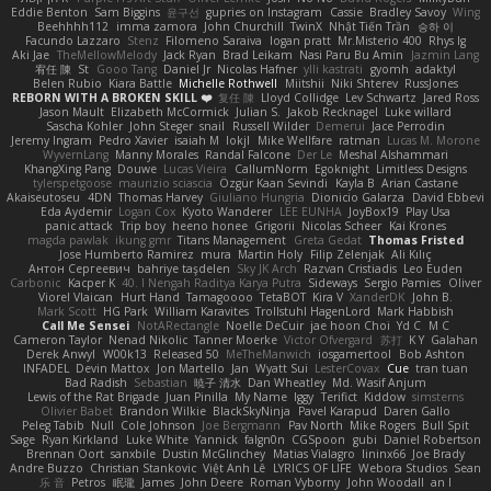
Eddie Benton
Sam Biggins
윤구선
gupries on Instagram
Cassie
Bradley Savoy
Wing
Beehhhh112
imma zamora
John Churchill
TwinX
Nhật Tiến Trần
승하 이
Facundo Lazzaro
Stenz
Filomeno Saraiva
logan pratt
Mr.Misterio 400
Rhys lg
Aki Jae
TheMellowMelody
Jack Ryan
Brad Leikam
Nasi Paru Bu Amin
Jazmin Lang
宥任 陳
St
Gooo Tang
Daniel Jr
Nicolas Hafner
ylli kastrati
gyomh
adaktyl
Belen Rubio
Kiara Battle
Michelle Rothwell
Miitshii
Niki Shterev
RussJones
REBORN WITH A BROKEN SKILL ❤️
复任 陳
Lloyd Collidge
Lev Schwartz
Jared Ross
Jason Mault
Elizabeth McCormick
Julian S.
Jakob Recknagel
Luke willard
Sascha Kohler
John Steger
snail
Russell Wilder
Demerui
Jace Perrodin
Jeremy Ingram
Pedro Xavier
isaiah M
lokjl
Mike Wellfare
ratman
Lucas M. Morone
WyvernLang
Manny Morales
Randal Falcone
Der Le
Meshal Alshammari
KhangXing Pang
Douwe
Lucas Vieira
CallumNorm
Egoknight
Limitless Designs
tylerspetgoose
maurizio sciascia
Özgür Kaan Sevindi
Kayla B
Arian Castane
Akaiseutoseu
4DN
Thomas Harvey
Giuliano Hungria
Dionicio Galarza
David Ebbevi
Eda Aydemir
Logan Cox
Kyoto Wanderer
LEE EUNHA
JoyBox19
Play Usa
panic attack
Trip boy
heeno honee
Grigorii
Nicolas Scheer
Kai Krones
magda pawlak
ikung gmr
Titans Management
Greta Gedat
Thomas Fristed
Jose Humberto Ramirez
mura
Martin Holy
Filip Zelenjak
Ali Kılıç
Антон Сергеевич
bahriye taşdelen
Sky JK Arch
Razvan Cristiadis
Leo Euden
Carbonic
Kacper K
40. I Nengah Raditya Karya Putra
Sideways
Sergio Pamies
Oliver
Viorel Vlaican
Hurt Hand
Tamagoooo
TetaBOT
Kira V
XanderDK
John B.
Mark Scott
HG Park
William Karavites
Trollstuhl HagenLord
Mark Habbish
Call Me Sensei
NotARectangle
Noelle DeCuir
jae hoon Choi
Yd C
M C
Cameron Taylor
Nenad Nikolic
Tanner Moerke
Victor Ofvergard
苏打
K Y
Galahan
Derek Anwyl
W00k13
Released 50
MeTheManwich
iosgamertool
Bob Ashton
INFADEL
Devin Mattox
Jon Martello
Jan
Wyatt Sui
LesterCovax
Cue
tran tuan
Bad Radish
Sebastian
暁子 清水
Dan Wheatley
Md. Wasif Anjum
Lewis of the Rat Brigade
Juan Pinilla
My Name
Iggy
Terifict
Kiddow
simsterns
Olivier Babet
Brandon Wilkie
BlackSkyNinja
Pavel Karapud
Daren Gallo
Peleg Tabib
Null
Cole Johnson
Joe Bergmann
Pav North
Mike Rogers
Bull Spit
Sage
Ryan Kirkland
Luke White
Yannick
falgn0n
CGSpoon
gubi
Daniel Robertson
Brennan Oort
sanxbile
Dustin McGlinchey
Matias Vialagro
lininx66
Joe Brady
Andre Buzzo
Christian Stankovic
Việt Anh Lê
LYRICS OF LIFE
Webora Studios
Sean
乐 音
Petros
眠瓏
James
John Deere
Roman Vyborny
John Woodall
an l