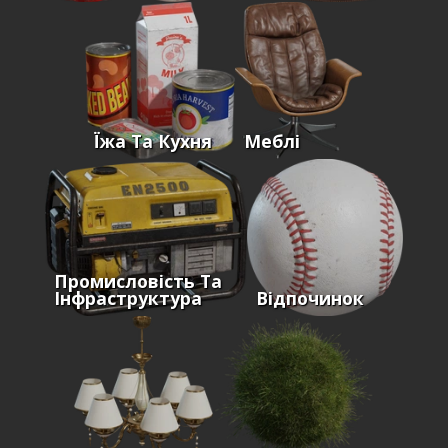
Їжа Та Кухня
Меблі
Промисловість Та
Інфраструктура
Відпочинок