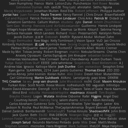
Sean Humphrey
Franco
Malik
LotionZulu
Punchersize
Neil Rowe
Nicolas
Genevieve Dumas
rich
cav528
Troy Lutz
ahrotahn
Sethu Nguna
Maciej Krzyszkowski
Jonathan Mullen
Reid Ellis
Robert Jefferson
Philippe Authier
yunlai hao
Juan Fonseca
Paulo Trecenti
Fancy Flannel
J Chris Druce
BraanFlakes08
Cut and Ripped
Patrick Perkins
Simon Lindauer
Chris Arko
Patrick M
Didadi Le
Salvatore Gambino
Callum Walton
etudenc
zylo
Daniel
Artem Zhuzhlikov
Sam Gao
Womp
Francois Lord
AirSickLowLander
Guillermo
Henrik Lindqvist
Village's hope Miniatures
Spark Lab
Seamus
La Monk
Kitsun3
Sabrina Yeong
Barbara Hanusiak
Mitch Landers
Richard
Haan
Pressman505
Katelynn Parsec
Jacob Duhon
포로루
Deborah
84d93r
Ryszard Abdul
Michael Zahn
Diego Bermudez
Raw Magic
Kelly Tomlinson | Vision Space
VuD
Jaii Orozco
Kimberly Hutchinson
貴 山崎
Ayomide Awe
Sicong Ouyang
bjakbjak
Davide Medici
Padraic McQuarrie
david james
Toriten57
Ginsnile Allen
Moritz Cremer
Made by Miri
Tobias Jensby
Robert Bergman
martin
NebularStreams
Charles Chen
Anxiety Opossum
Carlos Esplugues
Jim Kneuper
sebastian botero
Almantas Vasiliauskas
Tess Cornwall
Rahul Chandwaney
Austin Durban
Travis
Yuliya
Ralph Does Stuff
EEEEE
Jelle sahmkow
Scopitones
Brad Mellesmoen
A J
Andrew Islas
Ignacio
Kalliope Marie
Josh Dunfee
Gen
viviisection
Seraphin Ernst
Ryan game
SLAWWNN_ 2214
Juan pablo Gutierrez
Thomas Elrod
ZED ZED
James Abney
John kivinen
Kieran Kuhn
Alec Drake
Desert Viber
MutantMike
Carl Glittenberg
Martin Guldbaek
AVAinc.
Lariotjandy
papi bless
DRKRM
THG Creative
lia wu
joop van drunick
Julie Woodcock
nic96
Dzät
Maxim Krioukov
Furkan Kirac
Scott North
Reese Moore
nofreelunch 100
vagueish
Infinitipo
Riverin David-Alexandre
DennyB
NAN YI
Paul Gleason
Tales of Scale
Hank Kaamura
Mind Bird
robzilla
HonorableHoplite
madmacx
AlisserB
Tim Boylan
Braulio Chavez
Logan
Wutata
Andrew Osborne
Rafal
Higgins
Angel Diaz
Courtney Xenith
Francky Tang
salem shams
Alheren
Kevin Kennedy
Carlos Abraham Gutiérrez Solis
Clemente Miralles
Tyler Vaughn
Laster
Kris
Jackson N. Rocha
Paul McManus
TheCaptainAmerica
Bryant Bennett
Evelyne I
Dániel Zarándi
BenYanken69
SomeGuyBS
Tomas Kiniulis
ShadowolfVFX
John Britti
Jack Quinn
Beth
Ebi3D
RVA DEMON
Niranjan Raghu
경문 서
Flagg3D
Lonnon Foster
Rolf Frey
Lorenzo Festa
Sergei Krutihin
Kevin Roy
Peter Balicki
steve
Joseph Salud
Facundo Martinez Pintado
polo
Mila
Dewi
Matt's Media
Stephen Grimm
microdee
Hans Wegener
Mark Sullivan
theLOF
Maya Halphon