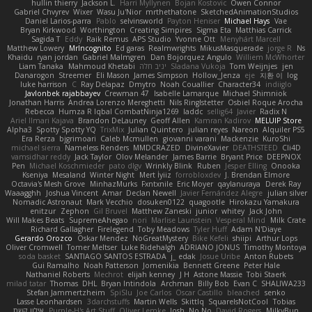
hullin thierry
Jackson L.
Harri Myllynen
Bojan Kostovic
Owen Connor
Gabriel Chvyrev
Wixer
Wasu Ju'Nior
mrthethatone
SketchedAnimationStudios
Daniel Larios-parra
Pablo
selvinsworld
Payton Heniser
Michael Hays
Vae
Bryan Kirkwood
Worthington
Creating Simpires
Sigma Eta
Matthias Carrick
Sagida T
Eddy
Raik Remus
APS Studio
Yvonne Ott
Menyhárt Marcell
Matthew Lowery
MrIncognito
Ed garas
Realmwrights
MikusMasquerade
jorge R
Ns
Khaidu
ryan jordan
Gabriel Malmgren
Dan Bojorquez Angulo
Williem McWhorter
Liam Tanaka
Mahmoud Khetabi
יניב חלה
Sladana Vukoja
Tom Weijnjes
jen
Danarogon
Streemer
Eli Mason
James Simpson
Hollow_Jenza
eje
지환 이
log
luke harrison
C
Ray Delapaz
Dmytro
Noah Couallier
Character34
indiiglo
Javlonbek rajabbayev
Crewman 47
Isabelle Lamarque
Michael Shimniok
Jonathan Harris
Andrea Lorenzo Mereghetti
Nils Ringlstetter
Osbiel Roque Arocha
Rebecca
Humza R Iqbal CombatNinja1269
laddc
sellig64
Javier
Radix N
Ariel Ilmari Kajava
Brandon DeLauney
Geoff Allen
Kamran Kadirov
MELUIP Store
Alpha3
Spotty Spotty YQ
TrixMix
Julian Quintero
julian reyes
Nareon
Alquiler PS5
Era Rerza
bjgrimoari
Caleb Mcmullen
giovanni varani
Mackenzie
KuroShi
michael sierra
Nameless Renders
MMDCRAZED
DivineXavier
DEATHSTEED
Cli4D
vamsidhar reddy
Jack Taylor
Olov Melander
James Barrie
Bryant Price
DEEPNOX
Pen
Michael Koschmieder
pato dlgv
Wrinkly Blink
Ruben
Jesper Elling
Onooka
Kseniya
Mesaland
Winter Night
Mert İyiiz
forrobloxdev
J. Brendan Elmore
Octavia's Mesh Grove
MinhazMurks
Fxntxnile
Eric Moyer
qaylanuraya
Derek Ray
Waaagghh
Joshua Vincent
Amar
Declan Newell
Javier Fernández Alegre
julian silver
Nomadic Astronaut
Mark Vecchio
dosuken0122
quagootle
Hirokazu Yamakura
enitzur
Zephon
Gil Bruvel
Matthew Zaneski
junior
whitey
Jack John
Will Makes Beats
SupremeAhegao
nori
Marlise Launstein
Vesperal Mind
Milk Crate
Richard Gallagher
Firelegend
Toby Meadows
Tyler Huff
Adam N'Diaye
Gerardo Orozco
Oskar Mendez
NoGreatMystery
Bike Kefeli
shiipi
Arthur Lops
Oliver Cromwell
Tomer Meltser
Luke Ridehalgh
ADRIANO JONUS
Timothy Montoya
soda basket
SANTIAGO SANTOS ESTRADA
j_ edak
Josue Uribe
Anton Rubets
Gui Ramalho
Noah Patterson
Jomenikia
Bennett Greene
Peter Hale
Nathaniel Roberts
Mechrot
elijah kenney
J H
Astone Massie
Tobi Staerk
milad tatar
Thomas
DHL
Bryan Intindola
Archman
Billy Bob
Evan C
SHALIWA233
Stefan Jammertzheim
SpiSlu
Joe Carlos
Oscar Castillo
bleached
senko
Lasse Leonhardsen
3darchstuffs
Martin Wells
Skittlq
SquareIsNotCool
Tobias
אילון קשת
Purple-H's Art Stuff
Oliver Lemke
Josh
No No
David Rogers
MilkyBun