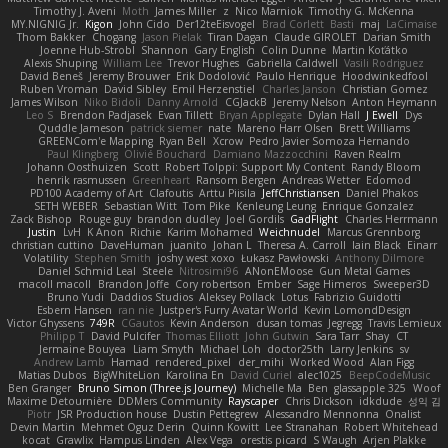
Timothy J. Aveni
Moth
James Miller
z
Nico Marniok
Timothy G. McKenna
MY.NIGNIG Jr.
Kigon
John Cido
Der12teEisvogel
Brad Corlett
Basti
maj
LaCimaise
Thom Bakker
Chogang
Jason Pielak
Tiran Dagan
Claude GIROLET
Darian Smith
Joenne Hub-Strobl
Shannon
Gary English
Colin Dunne
Martin Koťátko
Alexis Shuping
William Lee
Trevor Hughes
Gabriella Caldwell
Vasili Rodriguez
David Beneš
Jeremy Brouwer
Erik Dodolović
Paulo Henrique
Hoodwinkedfool
Ruben Vroman
David Sibley
Emil Herzenstiel
Charles Janson
Christian Gomez
James Wilson
Niko Bidoli
Danny Arnold
CGJackB
Jeremy Nelson
Anton Heymann
Leo S
Brendon Padjasek
Evan Tillett
Bryan Applegate
Dylan Hall
J Ewell
Dys
Quddle Jameson
patrick siemer
nate
Mareno Harr Olsen
Brett Williams
GREENCom'e Mapping
Ryan Bell
Xcrow
Pedro Javier Somoza Hernando
Paul Klingberg
Olivié Bouchard
Damiano Mazzocchini
Raven Realm
Johann Oosthuizen
Scott
Robert Tolppi: Support My Content
Randy Bloom
henrik rasmussen
Greenheart
Ransom Bergen
Andreas Wetter
Edomod
PD100 Academy of Art
Clafoutis
Arttu Piisila
JeffChristiansen
Daniel Phakos
SETH WEBER
Sebastian Witt
Tom Pike
Kenleung Leung
Enrique Gonzalez
Zack Bishop
Rouge guy
brandon dudley
Joel Gordils
GadFlight
Charles Herrmann
Justin
LvH
K Anon
Richie
Karim Mohamed
Weichnudel
Marcus Grennborg
christian cuttino
DaveHuman
juanito
Johan L
Theresa A. Carroll
Iain Black
Einarr
Volatility
Stephen Smith
joshy west xoxo
Łukasz Pawłowski
Anthony Dilmore
Daniel Schmid Leal
Steele
Nitrosimi96
ANonEMoose
Gun Metal Games
macoll macoll
Brandon Joffe
Cory robertson
Ember
Sage Himeros
Sweeper3D
Bruno Yudi
Daddios Studios
Aleksey Pollack
Lotus
Fabrizio Guidotti
Esbern Hansen
ran nie
Justper's Furry Avatar World
Kevin LomondDesign
Victor Ghyssens
749R
CGautos
Kevin Anderson
dusan tomas
Jegregg
Travis Lemieux
Philipp T
David Pulcifer
Thomas Elliott
John Gutwin
Sara Tarr
Shay
CT
Jermaine Bouyea
Liam Smyth
Michael Loh
doctor25th
Larry Jenkins
sv
Andrew Lamb
Hamad
rendered_pixel
der_mihi
Worked Wood
Alan Figg
Matias Dubos
BigWhiteLion
Karolina En
David Curiel
alec1025
BeepCodeMusic
Ben Granger
Bruno Simon (Three.js Journey)
Michelle Ma
Ben
glassapple 325
Woof
Maxime Detournière
DDMers Community
Rayscaper
Chris Dickson
idkdude
성익 김
Piotr
JSR Production house
Dustin Pettegrew
Alessandro Mennonna
Onalist
Devin Martin
Mehmet Oguz Derin
Quinn Kowitt
Lee Stranahan
Robert Whitehead
kocat
Grawlix
Hampus Linden
Alex Vega
orestis picard
S Waugh
Arjen Plakke