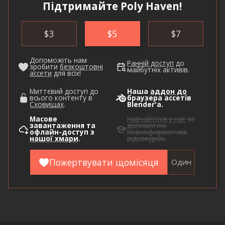
Підтримайте Poly Haven!
$
3
$
5
$
7
Допоможіть нам
Ранній доступ
до
зробити
безкоштовні
майбутніх активів.
ассети
для всіх!
Миттєвий доступ до
Наша
аддон до
всього контенту в
браузера ассетів
Сховищах
.
Blender'а.
Масове
Навчайтеся у нас
за
завантаження та
допомогою
офлайн-доступ з
повноформатних
нашої хмари
.
відеокурсів.
Пожертвувати щомісяця
Один