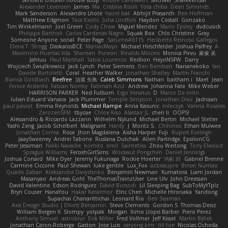
Sentient chicken noodle soup
Robbe Callewaert
Michael
Shalekendar
Alexander Levenson
James
Ma. Cristina Risoli
Yota chiba
Dean Simonds
Mark Sanderson
Alexandre Lhote
hazel bat
Abhijit Prasanth
Ben Hoffman
Matthew Edgmon
Tara Exotic
Juha Lindfors
Haydon Costall
Gonzako
Tim Winkelmann
Joel Green
Cody Chow
Miguel Mendez
Mario Epsley
dvdcusick
Philippe Bartholi
Carlos Cardenas Negro
Squak Box
Chlo Christine
Gray
Someone Anyone
sonal
Peter Page
Saturnis#6115
Heriberto Reinoso Gallegos
Elena T
Strogg
DaskalosBCE
ManiacMayo
Michael Hirschfelder
Joshua Palfrey
A
Maximino Huertas Vila
Shansen
Pureon
Rinalds Miļicins
Monica Pirvu
家俊 吴
Jahluu
Paul Marshall
Tabia Lourenco
Redlion
HeyoNSFW
Darry
Wojciech Świątkiewicz
Jack Lynch
Peter Siemens
Ben Berntsen
Nananekoko
Ian
Davide Bortoletti
Coral
Heather Walker
Jonathan Shelley
Martín Franchi
Bianca Goldbach
Beefree
治英 矢島
Caleb Simmons
Nathan
baitham i
Maet
Jean
Fenice Ardente
Fabian Norrby
Fatimah Aziz
Andrew
Johanna Fate
Mike Weber
HARRISON PARKER
Ned Fullsom
Ergo Venatus
D
Marco De mitri
Iulian-Eduard Varvara
Jack Plummer
Temple Simpson
Jonathan Diaz
Jadriaan
paul paviot
Emma Reynolds
Michael Rampe
Anna Kasunic
mleczyk
Valeria Rosales
ZerozenSFM
tbycae
Chloe Kiso
Alastair JL
chen li
OOPS!
Alessandro & Riccardo Lazzarin
Wilhelm Nylund
Michael Bertin
Michael Stetler
Yashi Zeng
Jacob Schelbert
Malignant
Hardy
J
Moritz S.
Chihirios
Ethan Mulwee
Jonathan Correa
Rose
Jhon Magdalena
Aisha Harper
Fuji
Rupert Eveleigh
JaaySweeney
Andrei Tabone
Ruslana Dutchak
Allen Partridge
EpsilonCG
Peter Jessiman
Nikki Navaille
komito
emil
Saintetixx
Zhou Weitong
Tony Elwood
Sprague Williams
FeroshGirlSims
Worawut Pongchen
Daniel Jennings
Joshua Conard
Mike Dyer
Jeremy Fukunaga
Rockie Hoerter
鸿彬 邱
Gabriel Brenne
Carmine Ciccone
Paul Shewan
luke gentile
Lux_Fox
azbeaupre
Binsei Numao
Quade Zaban
Aleksandra Davydenko
Benjamin Newman
Kumatora
Liam Jordan
Masanyao
Andreas Gohl
TheThomasTrainzUser
Line Ulv
John Dreessen
David Valentine
Edson Rodriguez
Dávid Borsodi
Lil Sleeping Bag
SubToMyYTplz
Bryn Couser
HanaYou
Hakar Kerarmor
Elric Chen
Michelle Hironaka
Yandong
Supachai Chanarittichai
Leonard Rio
Ben Seaman
Axis Design Studio | Elliott Benjamin
Steve Clements
Gordon S
Thomas Deisz
William Bergen II
Slompy
yotpak
Morgan
Ximo Llopis Barber
Piero Perez
Anthony Simuel
astroblur
Erik Miller
Fred Vollmer
Jeff Kissel
Martin Býšek
Jonathan Caron-Roberge
Gaston
Jose Luis
seryong kim
till toe
Nicolas Ocheda