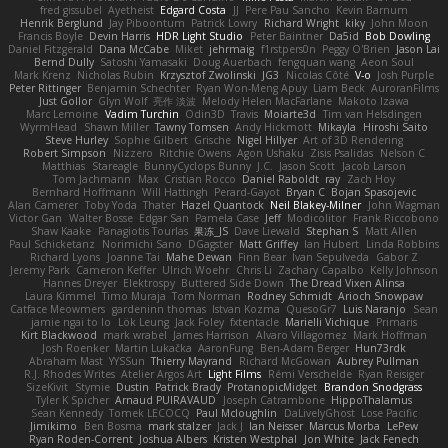
fred gissubel
Ayetheist
Edgard Costa
JJ
Pere Pau Sancho
Kevin Barnum
Henrik Berglund
Jay Piboontum
Patrick Lowry
Richard Wright
kiky
John Moon
Francis Boyle
Devin Harris
HDR Light Studio
Peter Baintner
Da5id
Bob Dowling
Daniel Fitzgerald
Dana McCabe
Miket
jehrmaig
f1rstpers0n
Peggy O'Brien
Jason Lai
Bernd Dully
Satoshi Yamasaki
Doug Auerbach
fengquan wang
Aeon Soul
Mark Krenz
Nicholas Rubin
Krzysztof Zwolinski
JG3
Nicolas Côté
V-o
Josh Purple
Peter Rittinger
Benjamin Schechter
Ryan Won-Meng Apuy
Liam Beck
AuroranFilms
Just Gollor
Glyn Wolf
亮作 淡波
Melody Helen MacFarlane
Makoto Izawa
Marc Lemoine
Vadim Turchin
Odin3D
Travis
Moiarte3d
Tim van Helsdingen
WyrmHead
Shawn Miller
Tawny Tomsen
Andy Hickmott
Mikayla
Hiroshi Saito
Steve Hurley
Sophie Gilbert
Grische
Nigel Hillyer
Art of 3D Rendering
Robert Simpson
Nizzero
Ritchie Owens
Agon Ushaku
Zisis Psalidas
Nelson C
Matthias
Stareagle
BunnyCyclops Bunny
J.C.
Jason Scott
Jacob Larson
Tom Jachmann
Max
Cristian Rocco
Daniel Raboldt
ray
Zach Hoy
Bernhard Hoffmann
Will Hattingh
Perard-Gayot
Bryan C
Bojan Spasojevic
Alan Camerer
Toby Yoda
Thater
Hazel Quantock
Neil Blakey-Milner
John Wagman
Victor Gan
Walter Bosse
Edgar San
Pamela Case
Jeff
Modicolitor
Frank Riccobono
Shaw Kaake
Panagiotis Tourlas
果冻_JS
Dave Liewald
Stephan S
Matt Allen
Paul Schicketanz
Norimichi Sano
DGagster
Matt Griffey
Ian Hubert
Linda Robbins
Richard Lyons
Joanne Tai
Mahe Dewan
Finn Bear
Ivan Sepulveda
Gabor Z
Jeremy Park
Cameron Keffer
Ulrich Woehr
Chris Li
Zachary Capalbo
Kelly Johnson
Hannes Dreyer
Elektrospy
Buttered Side Down
The Dread Vixen Alinsa
Laura Kimmel
Timo Muraja
Tom Norman
Rodney Schmidt
Arioch Snowpaw
Catface Meowmers
gardeninn thomas
Istvan Kozma
QuesoGr7
Luis Naranjo
Sean
jamie ngai to lo
Lök Leung
Jack Foley
fxtentacle
Marielli Vichique
Primaris
Kirt Blackwood
mark wrabel
James Harrison
Alvaro Villagomez
Mark Hoffman
Josh Roenker
Martin Lukačka
AaronFung
Ben-Adam Berger
Hun73rdk
Abraham Mast
YYSSun
Thierry Mayrand
Richard McGowan
Aubrey Pullman
R.J. Rhodes Writes
Atelier Argos Art
Light Films
Rémi Verschelde
Ryan Reisiger
SizeKivit
Stymie
Dustin
Patrick Brady
ProtanopicMidget
Brandon Snodgrass
Tyler K Spicher
Arnaud PUIRAVAUD
Joseph Catrambone
HippoThalamus
Sean Kennedy
Tomek LECOCQ
Paul Mcloughlin
DaLivelyGhost
Lose Pacific
Jimikimo
Ben Bosma
mark stalzer
Jack J
Ian Neisser
Marcus Morba
LePew
Ryan Roden-Corrent
Joshua Albers
Kristen Westphal
Jon White
Jack Fenech