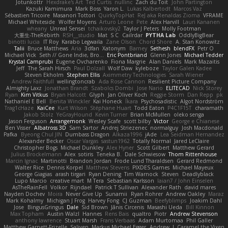
Jotunkottr
Hexdrake's Art
Ted Curtis
nullinc
Zach du Toit
John Partington
Kazuki Kamimura
Mark Boss
Yaron L.
Lukas Kalbertodt
Marcos Vaz
Sébastien Tricoire
Masanori Tottori
QuirkyTopHat
ReJ aka Renaldas Zioma
VFRAME
Michael Whiteside
Wolfer Moyens
Arturo Leone
Pete
Alex Harvill
Lauri Kananen
wheany
Unreal Sensei
tchaikovsky2
Taylor J Peters
Molly Footman
大重生-TheRebirth
RSH__studio
Mat
S C
Cailrdar
PYTHA Lab
OddlyBigBear
binotti lucia
IT Roy
Karabo Legwaila
Zane Olson
Chord Shore
A. Stan Konowitz
Talii
Bruce Matthews
Aria
3dfan
Xatonym
Barney
Sethesh
blendFX
Petr O
Michael Vick
Seth // Gone Indie, Bro...
Eric Pontbriand
Glenn Jones
Michael Tedder
Krystal Camprubi
Eugene Ovcharenko
Fiona Margrie
Alan Daniels
Mark Mazaitis
Jeff
The Sarah Hirsch
Paul Dolzall
Wolf Daw
kyleboze
Taylor Galen Kadee
Steven Ekholm
Stephen Ellis
Aximmetry Technologies
Sarah Wiener
Andrew Faithfull
wellingtoncrab
Ada Rose Cannon
Resilient Picture Company
Almighty Laxz
Jonathan Brandt
Szabolcs Dombi
Jose Nario
ELITECAD
Nick Storey
Ryan
Kim Vitkus
Bryan Halcott
Glyph
Jan Oliver Koch
Reggie Storm
Dan Repp
pk
Nathaniel E Bell
Benita Winckler
Kai Honeck
Íkara
Psychosadistic
Algot Nordström
Trag1cHaze
KaiCee
Kurt Wilson
Stéphane Huart
Todd Eaton
P4C1F15T
charamath
Jakob Stolz
YeGrayHound
Kevin Turner
Brian McMullen
oleko senga
Jason Ferguson
Arrangemonk
Wesley Scafe
scott bilby
Victor
George e Chianese
Ben Visser
Albatross 3D
Sam Sartor
Andrej Striezenec
normalguy
Josh Macdonald
Pafka
Byeong Chul JIN
Dumbass Dragon
Alkaza1996
jAde
Lea Seidman Hernandez
Alexander Becker
Oscar Vargas
sastun1962
Totally Normal
Jared LeClaire
Christopher Bogs
Michael Dunkley
Alex Hyner
Scott Gilbert
Matthew Gerard
Julius Brockelmann
Alex
sotiris
Teneka B.
Dale Schwiesow
Thom Rittenhouse
Marcin Ignac
Martinotti
Brandon Jordan
Frode Lund Tharaldsen
Gerard Redmond
Walter Rice
Dennis Korpel
Matthew Stevens
PIXDES Games
Michael Mayeux
George Giagias
arash tirgari
Ryan Dening
Tim Warnock
Steven
Deadlyblack
Lupo Marcio
creative mart
M Tera
Sebastian Karlsson
Iaian7 / John Einselen
AsTheRainFell
Volkor
Rijndael
Patrick T Sullivan
Alexander Rath
david mares
Nayden Dochev
Moira
Never Give Up
Sunamii
Ryan Rohrer
Andrew Oakley
Maraz
Mark Kohalmy
Michigan J Frog
Harvey Fong
CJ Guzman
Beefyblimps
Joakim Dahl
Jose
BingusGringus
Dale
Sid Brown
Jānis Circenis
Masashi Ueda
Bill Kinnon
Max Topham
Austin Walzl
Hannes
Rens Bais
qualtro
Piotr
Andrew Stevenson
anthony lawrence
Stuart Marsh
Frans Verbaas
Adam Murtomaa
Phil Galler
Matthew Garnett-Frizelle
Saliven
Markus Michael Egger
Andrew
J
Caramel the Vixen