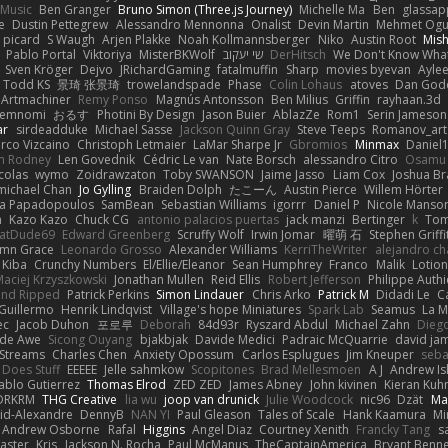
Music
Ben Granger
Bruno Simon (Three.js Journey)
Michelle Ma
Ben
glassap
e
Dustin Pettegrew
Alessandro Mennonna
Onalist
Devin Martin
Mehmet Ogu
s picard
S Waugh
Arjen Plakke
Noah Kollmannsberger
Niko
Austin Root
Mis
Pablo Portal
Viktoriya
MisterBKWolf
שי יעקוב
DerHitsch
We Don't Know What
Sven Kröger
Dejvo
JRichardGaming
fatalmuffin
Sharp
movies byevan
Ayle
Todd KS
景琦 张景琦
trowelandspade
Phase
Colin Lohaus
atoves
Dan God
Artmachiner
Remy Ponso
Magnús Antonsson
Ben Milius
Griffin
rayhaan.3d
emnomi
おるす
Photini By Design
Jason Buier
AblazZe
Rom1
Serin Jameson
ar
sirdeadduke
Michael Sasse
Jackson Quinn Gray
Steve Teeps
Romanov_art
rco Vizcaino
Christoph Letmaier
LaMar Sharpe Jr
Gbromios
Minmax
Daniel
im Rodney
Len Govednik
Cédric Le van
Nate Borsch
alessandro Citro
Osamu
colas
wymo
Zoidrawzaton
Toby SWANSON
Jaime Jasso
Liam Cox
Joshua B
michael Chan
Jo Gylling
Braiden Dolph
たこーん
Austin Pierce
Willem Hörter
na Papadopoulos
SamBean
Sebastian Williams
igorrr
Daniel P
Nicole Manso
n
Kazo Kazo
Chuck CG
antonio palacios puertas
jack manzi
Bertinger
k
Tom
atDude69
Edward Greenberg
Scruffy Wolf
Irwin Jomar
曜萌 石
Stephen Griffi
mn Grace
Leonardo Grosso
Alexander Williams
KerriTheWriter
alejandro ch
Kiba
Crunchy Numbers
El/Ellie/Eleanor
Sean Humphrey
Franco
Malik
Lotio
aciej Krzyszkowski
Jonathan Mullen
Reid Ellis
Robert Jefferson
Philippe Authi
and Ripped
Patrick Perkins
Simon Lindauer
Chris Arko
Patrick M
Didadi Le
C
Guillermo
Henrik Lindqvist
Village's hope Miniatures
Spark Lab
Seamus
La 
ec
Jacob Duhon
포로루
Deborah
84d93r
Ryszard Abdul
Michael Zahn
Dieg
de Awe
Sicong Ouyang
bjakbjak
Davide Medici
Padraic McQuarrie
david ja
Streams
Charles Chen
Anxiety Opossum
Carlos Esplugues
Jim Kneuper
seba
 Does Stuff
EEEEE
Jelle sahmkow
Scopitones
Brad Mellesmoen
A J
Andrew Is
ablo Gutierrez
Thomas Elrod
ZED ZED
James Abney
John kivinen
Kieran Kuh
DRKRM
THG Creative
lia wu
joop van drunick
Julie Woodcock
nic96
Dzät
Ma
vid-Alexandre
DennyB
NAN YI
Paul Gleason
Tales of Scale
Hank Kaamura
Mi
Andrew Osborne
Rafal
Higgins
Angel Diaz
Courtney Xenith
Francky Tang
s
Laster
Kris
Jackson N. Rocha
Paul McManus
TheCaptainAmerica
Bryant Benne