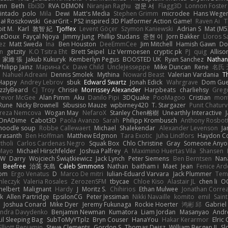
inn
Beth
Ebi3D
RVA DEMON
Niranjan Raghu
경문 서
Flagg3D
Lonnon Foster
intado
polo
Mila
Dewi
Matt's Media
Stephen Grimm
microdee
Hans Wege
ał Roszkowski
GearGrit - PS2 inspired 3D Platformer Action Game!
Raven Ai
T
it M.
Karl
敦智 紀
Tjoffex
Levent Göçer
Szymon Kaniewski
Adrian S
Mat (M5
LeDoux
Fayçal Njoya
Jimmy Jung
Phillip Studans
준현 이
Jorn Bakker
Lloros S
ez
Matt Sweda
Ina
Ben Houston
DeeEmmCee
Jim Mitchell
Hamish Gawn
Do
n
getzity
K.O Tsitra Eht
Brett Seipel
Liz Vermoesen
cryptic pk
PJ
quig
Alliso
家維 張
Jakub Kukuryk
Kemberlyn Pegus
BOOSTED UK
Ryan Sanchez
Nathan
Philipp Jainz
Марина Ск
Dave Child
UncleJesseppe
Mike Duncan
Rene
名氏 
Nahuel Adreani
Dennis Smolek
Mythina
Noward Beast
Valerian Vardania
T
Happy
Andrey Lebrov
sbuk
Edward Swartz
Jonah Edick
Wahrgrave
Dom Gue
izzlyBeard
CJ
Troy
Chrisie
Morrissey Alexander
Harpbeats
charliehsy
Greg
revor McGee
Alan Pimm
Aku
Danilo Pipi
3DQuake
PooMagoo
Cristian
mon
Rune
Nicky Brownell
Sibusiso Mauze
wpbirney420
T. Stargazer
Punit Chaturv
ereza Nemcova
Wogan May
NefaroX
Stanley Chen榕樹
Unearthly Interactive
OnADime
Cabot3D
Paola Avanzo
Sarah
Philipp Krombusch
Anthony Rosbo
 noodle soup
Robbe Callewaert
Michael
Shalekendar
Alexander Levenson
J
Prasanth
Ben Hoffman
Matthew Edgmon
Tara Exotic
Juha Lindfors
Haydon Co
tholi
Carlos Cardenas Negro
Squak Box
Chlo Christine
Gray
Someone Anyo
Mayo
Michael Hirschfelder
Joshua Palfrey
A
Maximino Huertas Vila
Shansen
FW
Darry
Wojciech Świątkiewicz
Jack Lynch
Peter Siemens
Ben Berntsen
Nan
Beefree
治英 矢島
Caleb Simmons
Nathan
baitham i
Maet
Jean
Fenice Ard
som
Ergo Venatus
D
Marco De mitri
Iulian-Eduard Varvara
Jack Plummer
Tem
mleczyk
Valeria Rosales
ZerozenSFM
tbycae
Chloe Kiso
Alastair JL
chen li
O
helbert
Malignant
Hardy
J
Moritz S.
Chihirios
Ethan Mulwee
Jonathan Corre
k
Allen Partridge
EpsilonCG
Peter Jessiman
Nikki Navaille
komito
emil
Saint
s
Joshua Conard
Mike Dyer
Jeremy Fukunaga
Rockie Hoerter
鸿彬 邱
Gabriel
andra Davydenko
Benjamin Newman
Kumatora
Liam Jordan
Masanyao
Andr
Lil Sleeping Bag
SubToMyYTplz
Bryn Couser
HanaYou
Hakar Kerarmor
Elric
Elliott Benjamin
Steve Clements
Gordon S
Thomas Deisz
William Bergen II
Sl