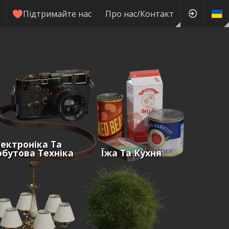
Підтримайте нас
Про нас/Контакт
ектроніка Та
бутова Техніка
Їжа Та Кухня