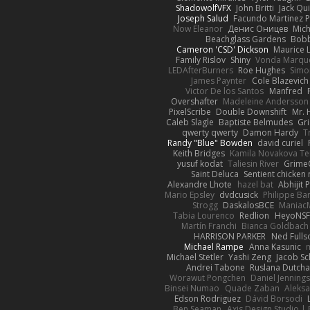
ShadowolfVFX
John Britti
Jack Qu
Joseph Salud
Facundo Martinez P
Now Eleanor
Денис Оницев
Mich
Beachglass Gardens
Bobb
Cameron 'CSD' Dickson
Maurice 
Family Rislov
Shiny
Vonda Marqu
LEDAfterBurners
Roe Hughes
Simo
James Paynter
Cole Blazevich
Victor De los Santos
Manfred
Overshafter
Madeleine Andersson
PixelScribe
Double Downshift
Mr. 
Caleb Slagle
Baptiste Belmudes
Gr
qwerty qwerty
Damon Hardy
T
Randy "Blue" Bowden
david curiel
Keith Bridges
Kamila Novakova T
yusuf kodat
Taliesin River
Grime
Saint Deluca
Sentient chicken
Alexandre Lhote
hazel bat
Abhijit 
Mario Epsley
dvdcusick
Philippe Bar
Strogg
DaskalosBCE
Maniac
Tabia Lourenco
Redlion
HeyoNS
Martín Franchi
Bianca Goldbach
HARRISON PARKER
Ned Full
Michael Rampe
Anna Kasunic
Michael Stetler
Yashi Zeng
Jacob Sc
Andrei Tabone
Ruslana Dutcha
Worawut Pongchen
Daniel Jenning
Binsei Numao
Quade Zaban
Aleks
Edson Rodriguez
Dávid Borsodi
Ben Seaman
Axis Design Studio | 