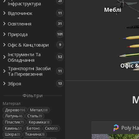
23
Інфраструктура
Меблі
Відпочинок
11
Освітлення
31
Природа
101
Офіс & Канцтовари
9
Інструменти Та
52
Обладнання
Офіс 
Транспортні Засоби
11
Та Перевезення
Зброя
13
Фільтри
М
Матеріал
Дерево
Метал
196
208
Латунь
Сталь
46
39
Пластик
Кераміка
71
18
Poly Ha
Камінь
Бетон
Скло
51
5
50
Шкіра
Тканина
20
28