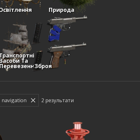
Освітлення
Природа
Транспортні
Засоби Та
Перевезення
Зброя
2
результати