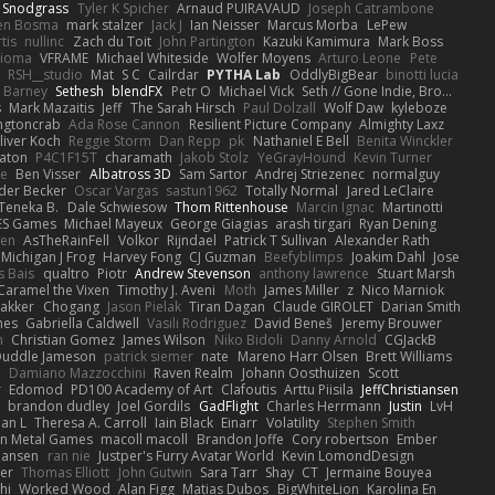
 Snodgrass
Tyler K Spicher
Arnaud PUIRAVAUD
Joseph Catrambone
en Bosma
mark stalzer
Jack J
Ian Neisser
Marcus Morba
LePew
tis
nullinc
Zach du Toit
John Partington
Kazuki Kamimura
Mark Boss
Zioma
VFRAME
Michael Whiteside
Wolfer Moyens
Arturo Leone
Pete
RSH__studio
Mat
S C
Cailrdar
PYTHA Lab
OddlyBigBear
binotti lucia
Barney
Sethesh
blendFX
Petr O
Michael Vick
Seth // Gone Indie, Bro...
s
Mark Mazaitis
Jeff
The Sarah Hirsch
Paul Dolzall
Wolf Daw
kyleboze
ingtoncrab
Ada Rose Cannon
Resilient Picture Company
Almighty Laxz
liver Koch
Reggie Storm
Dan Repp
pk
Nathaniel E Bell
Benita Winckler
aton
P4C1F15T
charamath
Jakob Stolz
YeGrayHound
Kevin Turner
se
Ben Visser
Albatross 3D
Sam Sartor
Andrej Striezenec
normalguy
der Becker
Oscar Vargas
sastun1962
Totally Normal
Jared LeClaire
Teneka B.
Dale Schwiesow
Thom Rittenhouse
Marcin Ignac
Martinotti
ES Games
Michael Mayeux
George Giagias
arash tirgari
Ryan Dening
len
AsTheRainFell
Volkor
Rijndael
Patrick T Sullivan
Alexander Rath
Michigan J Frog
Harvey Fong
CJ Guzman
Beefyblimps
Joakim Dahl
Jose
s Bais
qualtro
Piotr
Andrew Stevenson
anthony lawrence
Stuart Marsh
Caramel the Vixen
Timothy J. Aveni
Moth
James Miller
z
Nico Marniok
akker
Chogang
Jason Pielak
Tiran Dagan
Claude GIROLET
Darian Smith
hes
Gabriella Caldwell
Vasili Rodriguez
David Beneš
Jeremy Brouwer
n
Christian Gomez
James Wilson
Niko Bidoli
Danny Arnold
CGJackB
uddle Jameson
patrick siemer
nate
Mareno Harr Olsen
Brett Williams
d
Damiano Mazzocchini
Raven Realm
Johann Oosthuizen
Scott
r
Edomod
PD100 Academy of Art
Clafoutis
Arttu Piisila
JeffChristiansen
y
brandon dudley
Joel Gordils
GadFlight
Charles Herrmann
Justin
LvH
han L
Theresa A. Carroll
Iain Black
Einarr
Volatility
Stephen Smith
n Metal Games
macoll macoll
Brandon Joffe
Cory robertson
Ember
Hansen
ran nie
Justper's Furry Avatar World
Kevin LomondDesign
fer
Thomas Elliott
John Gutwin
Sara Tarr
Shay
CT
Jermaine Bouyea
hi
Worked Wood
Alan Figg
Matias Dubos
BigWhiteLion
Karolina En