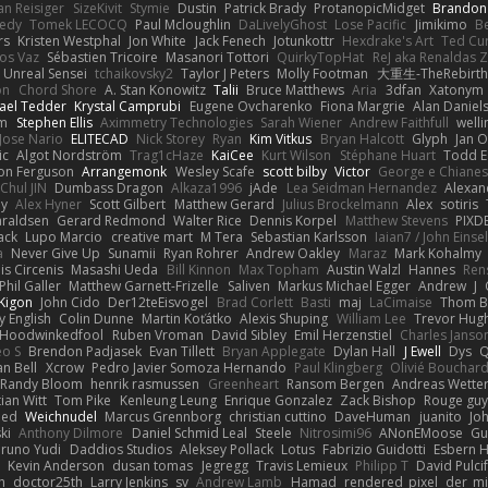
an Reisiger
SizeKivit
Stymie
Dustin
Patrick Brady
ProtanopicMidget
Brandon
edy
Tomek LECOCQ
Paul Mcloughlin
DaLivelyGhost
Lose Pacific
Jimikimo
B
rs
Kristen Westphal
Jon White
Jack Fenech
Jotunkottr
Hexdrake's Art
Ted Cur
os Vaz
Sébastien Tricoire
Masanori Tottori
QuirkyTopHat
ReJ aka Renaldas 
Unreal Sensei
tchaikovsky2
Taylor J Peters
Molly Footman
大重生-TheRebirth
on
Chord Shore
A. Stan Konowitz
Talii
Bruce Matthews
Aria
3dfan
Xatonym
ael Tedder
Krystal Camprubi
Eugene Ovcharenko
Fiona Margrie
Alan Daniel
lm
Stephen Ellis
Aximmetry Technologies
Sarah Wiener
Andrew Faithfull
well
Jose Nario
ELITECAD
Nick Storey
Ryan
Kim Vitkus
Bryan Halcott
Glyph
Jan O
ic
Algot Nordström
Trag1cHaze
KaiCee
Kurt Wilson
Stéphane Huart
Todd E
on Ferguson
Arrangemonk
Wesley Scafe
scott bilby
Victor
George e Chiane
Chul JIN
Dumbass Dragon
Alkaza1996
jAde
Lea Seidman Hernandez
Alexan
ey
Alex Hyner
Scott Gilbert
Matthew Gerard
Julius Brockelmann
Alex
sotiris
araldsen
Gerard Redmond
Walter Rice
Dennis Korpel
Matthew Stevens
PIXD
ack
Lupo Marcio
creative mart
M Tera
Sebastian Karlsson
Iaian7 / John Einse
a
Never Give Up
Sunamii
Ryan Rohrer
Andrew Oakley
Maraz
Mark Kohalmy
nis Circenis
Masashi Ueda
Bill Kinnon
Max Topham
Austin Walzl
Hannes
Ren
Phil Galler
Matthew Garnett-Frizelle
Saliven
Markus Michael Egger
Andrew
J
Kigon
John Cido
Der12teEisvogel
Brad Corlett
Basti
maj
LaCimaise
Thom B
y English
Colin Dunne
Martin Koťátko
Alexis Shuping
William Lee
Trevor Hug
Hoodwinkedfool
Ruben Vroman
David Sibley
Emil Herzenstiel
Charles Janso
eo S
Brendon Padjasek
Evan Tillett
Bryan Applegate
Dylan Hall
J Ewell
Dys
Q
an Bell
Xcrow
Pedro Javier Somoza Hernando
Paul Klingberg
Olivié Bouchar
Randy Bloom
henrik rasmussen
Greenheart
Ransom Bergen
Andreas Wette
ian Witt
Tom Pike
Kenleung Leung
Enrique Gonzalez
Zack Bishop
Rouge gu
med
Weichnudel
Marcus Grennborg
christian cuttino
DaveHuman
juanito
Jo
ki
Anthony Dilmore
Daniel Schmid Leal
Steele
Nitrosimi96
ANonEMoose
Gu
runo Yudi
Daddios Studios
Aleksey Pollack
Lotus
Fabrizio Guidotti
Esbern 
s
Kevin Anderson
dusan tomas
Jegregg
Travis Lemieux
Philipp T
David Pulci
h
doctor25th
Larry Jenkins
sv
Andrew Lamb
Hamad
rendered_pixel
der_mi