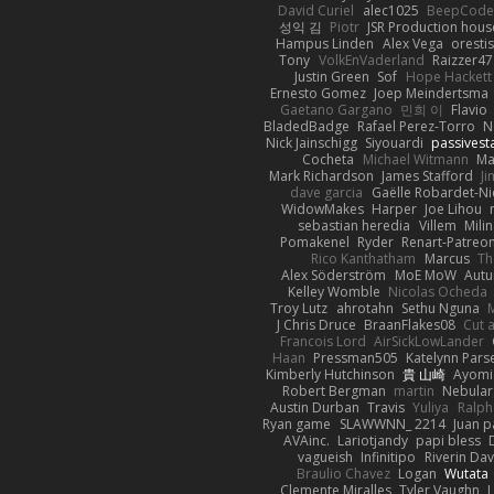
David Curiel
alec1025
BeepCode
성익 김
Piotr
JSR Production hous
Hampus Linden
Alex Vega
oresti
Tony
VolkEnVaderland
Raizzer47
Justin Green
Sof
Hope Hackett
Ernesto Gomez
Joep Meindertsma
Gaetano Gargano
민희 이
Flavio
BladedBadge
Rafael Perez-Torro
N
Nick Jainschigg
Siyouardi
passivest
Cocheta
Michael Witmann
Ma
Mark Richardson
James Stafford
J
dave garcia
Gaëlle Robardet-Ni
WidowMakes
Harper
Joe Lihou
sebastian heredia
Villem
Mili
Pomakenel
Ryder
Renart-Patreo
Rico Kanthatham
Marcus
Th
Alex Söderström
MoE MoW
Autu
Kelley Womble
Nicolas Ocheda
Troy Lutz
ahrotahn
Sethu Nguna
M
J Chris Druce
BraanFlakes08
Cut 
Francois Lord
AirSickLowLander
Haan
Pressman505
Katelynn Pars
Kimberly Hutchinson
貴 山崎
Ayomi
Robert Bergman
martin
Nebular
Austin Durban
Travis
Yuliya
Ralph
Ryan game
SLAWWNN_ 2214
Juan p
AVAinc.
Lariotjandy
papi bless
vagueish
Infinitipo
Riverin Da
Braulio Chavez
Logan
Wutata
Clemente Miralles
Tyler Vaughn