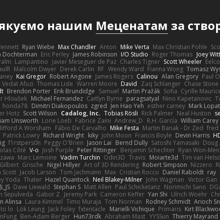
якуємо нашим
Меценатам
за ство
 Bennett
Ryan Wiebe
Max Chandler
Anton
Mike Verta
Max Christian Pohle
Sc
en Dochterman
Eric Perley
James Robinson
I/O Studio
Roger Thomas
Joey Wi
Palm
Lampantino
Javier Meseguer de Paz
Charles Tigner
Scott Wheeler
Eelco
aulR
Malcolm Dwyer
Derek Carlin
RF
Wendy Ward
Fianna Wong
Tomasz Wys
aney
Kai Gregor
Robert Angone
James Rogers
Calinou
Alan Gregory
Paul O
Vedat Afuzi
Thomas Lisle
Warren Moore
David
Zaq Schlanger
Chase Stone
dt
Brendon Porter
Erik Brundidge
Samuel
Martin Pražák
Sofia
Cyrille Mauric
tr Hloušek
Michael Fernandez
Caitlyn Byrne
paragsatyal
Nino Kapetanovic
T
honda78
Dimitri Diakopoulos
zgred
Jen Hao Yeh
esther carney
Mark Lopa
er Hotz
Scott Wilson
Cadalog, Inc.
Tobias Rösli
Rick Palmer
Neal Huston
s
liam Unsworth
Lorie Loeb
Fabrice Zaini
Andrew_D
R.H. García
William Carey
lifford A Worsham
Fábio De Carvalho
Mike Festa
Martin Banak - Dr Zed
fred
Patrick Lowry
Richard Wright
kiky
John Moon
Francis Boyle
Devin Harris
HD
ig
f1rstpers0n
Peggy O'Brien
Jason Lai
Bernd Dully
Satoshi Yamasaki
Doug 
olas Côté
V-o
Josh Purple
Peter Rittinger
Benjamin Schechter
Ryan Won-Men
Izawa
Marc Lemoine
Vadim Turchin
Odin3D
Travis
Moiarte3d
Tim van Hels
Gilbert
Grische
Nigel Hillyer
Art of 3D Rendering
Robert Simpson
Nizzero
R
 Scott
Jacob Larson
Tom Jachmann
Max
Cristian Rocco
Daniel Raboldt
ray
y Yoda
Thater
Hazel Quantock
Neil Blakey-Milner
John Wagman
Victor Gan
_JS
Dave Liewald
Stephan S
Matt Allen
Paul Schicketanz
Norimichi Sano
DGa
an Sepulveda
Gabor Z
Jeremy Park
Cameron Keffer
Yan Shi
Ulrich Woehr
Chr
n Alinsa
Laura Kimmel
Timo Muraja
Tom Norman
Rodney Schmidt
Arioch 
to lo
Lök Leung
Jack Foley
fxtentacle
Marielli Vichique
Primaris
Kirt Blackw
nFung
Ben-Adam Berger
Hun73rdk
Abraham Mast
YYSSun
Thierry Mayrand