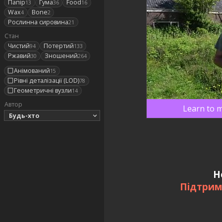
Папір
Гума
Food
13
36
16
Wax
Bone
4
2
Рослинна сировина
21
Стан
Чистий
Потертий
94
133
Ржавий
Зношений
30
264
Анімований
15
Рівні деталізації (LOD)
78
Геометричні вузли
14
Автор
Learn to m
Будь-хто
Н
Підтрим