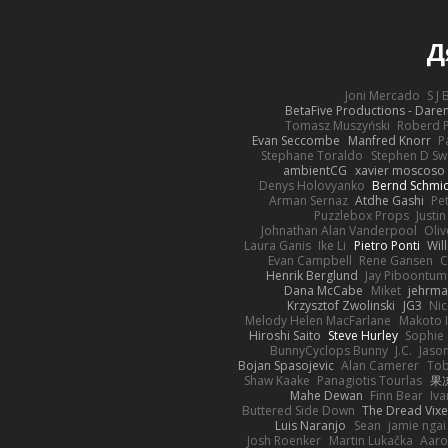
Д
Joni Mercado
S J
BetaFive Productions - Dar
Tomasz Muszyński
Roberd 
Evan Seccombe
Manfred Knorr
P
Stephane Toraldo
Stephen D Sw
ambientCG
xavier moscoso
Denys Holovyanko
Bernd Schmi
Arman Sernaz
Atdhe Gashi
Pe
Puzzlebox Props
Justin
Johnathan Alan Vanderpool
Oliv
Laura Ganis
Ike Li
Pietro Ponti
Wil
Evan Campbell
Rene Gansen
C
Henrik Berglund
Jay Piboontum
Dana McCabe
Miket
jehrma
Krzysztof Zwolinski
JG3
Nic
Melody Helen MacFarlane
Makoto 
Hiroshi Saito
Steve Hurley
Sophie 
BunnyCyclops Bunny
J.C.
Jason
Bojan Spasojevic
Alan Camerer
Tob
Shaw Kaake
Panagiotis Tourlas
果冻
Mahe Dewan
Finn Bear
Iv
Buttered Side Down
The Dread Vixe
Luis Naranjo
Sean
jamie ngai 
Josh Roenker
Martin Lukačka
Aaro