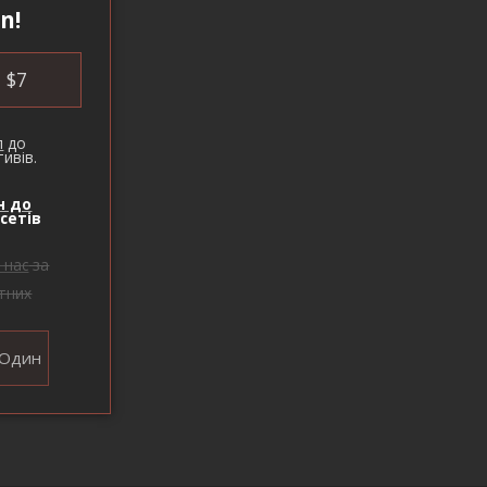
n!
$
7
п
до
ивів.
н до
сетів
 нас
за
тних
Один