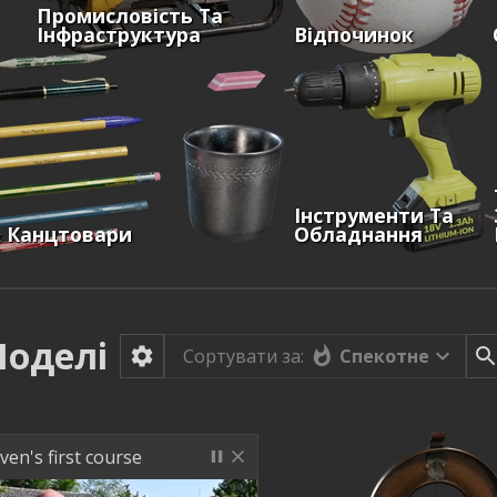
Промисловість Та
Інфраструктура
Відпочинок
Інструменти Та
& Канцтовари
Обладнання
оделі
Спекотне
Сортувати за:
ven's first course