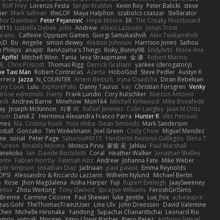
Rolf Frey
Lorenzo Festa
Sergei Krutihin
Kevin Roy
Peter Balicki
steve
ner
Mark Sullivan
theLOF
Maya Halphon
szabolcs csaszar
Stellarator
hor Davidsen
Peter Pejanović
Hope Moore
EK
The Creaky Floorboard
X11)
Izabella Dębek
john
Andrew
Alexis Lazootin
Jonas Trost
arano
Caffeine Oppsum Games
Giorgi Samukashvili
Alex Tsiskarishvili
cD
Bu
Angelie
simon dewey
Alastair Johnson
Harrison Jones
Saihou
n Philips
anaptr
RenAzuma's Things
Risky_Bunny98
EndyArts
Mone Ane
 Apffel
Mitchell Winn
Tania
Ieva Straupmane
金 康
Robert Marino
无
Chris Priscott
Thomas Rigg
Derrick Graham
yankee (derogatory)
he Taxi Man
Robert Contreras
Azerta
HoboGod
Steve Pedler
Austyn K
rrera
Jazza
N_COUNTER
Artem Beitsch
Iryna Osadcha
Diran Bebekian
ory Cook
Lulu
ExplorePolo
Danny Taurus
kay
Christian Forsgren
Venky
trose edmonds
Harry
Frank Lundin
Cory Kutschker
Marcos Antonio
edi
Andrew Barrie
Minehow
Mon1k4
Mitchell Kirkwood
Mike Bonafede
Jay
Joseph McKinnon
지후 이
Rafael Jimenez
Colin Langley
Juan M Ortiz
ttom
Danik Z
Herminia Alexandra Franco Parra
Hunter R
Vito Petrović
ames
Ma. Cristina Risoli
Yota chiba
Dean Simonds
Mark Sanderson
stall
Gonzako
Tim Winkelmann
Joel Green
Cody Chow
Miguel Mendez
ne
sonal
Peter Page
Saturnis#6115
Heriberto Reinoso Gallegos
Elena T
Pureon
Rinalds Miļicins
Monica Pirvu
家俊 吴
Jahluu
Paul Marshall
anekoko
Ian
Davide Bortoletti
Coral
Heather Walker
Jonathan Shelley
ente
Fabian Norrby
Fatimah Aziz
Andrew
Johanna Fate
Mike Weber
ple Simpson
Jonathan Diaz
Jadriaan
paul paviot
Emma Reynolds
OPS!
Alessandro & Riccardo Lazzarin
Wilhelm Nylund
Michael Bertin
a
Rose
Jhon Magdalena
Aisha Harper
Fuji
Rupert Eveleigh
JaaySweeney
etixx
Zhou Weitong
Tony Elwood
Sprague Williams
FeroshGirlSims
 Brenne
Carmine Ciccone
Paul Shewan
luke gentile
Lux_Fox
azbeaupre
eas Gohl
TheThomasTrainzUser
Line Ulv
John Dreessen
David Valentine
 Chen
Michelle Hironaka
Yandong
Supachai Chanarittichai
Leonard Rio
ompy
yotpak
Morgan
Ximo Llopis Barber
Piero Perez
Anthony Simuel