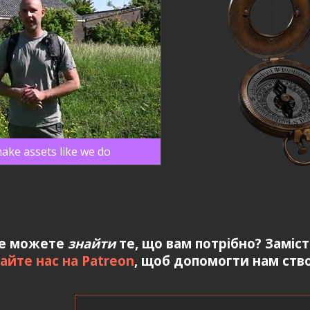
ake assets like we do
е можете
знайти
те, що вам потрібно? Заміс
айте нас на Patreon
, щоб допомогти нам ство