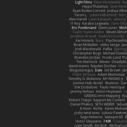
Light Films
Rémi Verschelde
Ry
HippoThalamus
Sean Kenn
Ryan Roden-Corrent
Joshua Albe
Yaron L.
Lukas Kalbertodt
Marc
Alex Harvill
Lauri Kananen
wheany
IT Roy
Karabo Legwaila
Zane Ols
Eric Pontbriand
Glenn Jones
Mich
Taylor Galen Kadee
Steven Ekho
Jonathan Brandt
Szabolcs Dombi
Kai Honeck
Íkara
Psychosadist
Brian McMullen
oleko senga
Jas
Josh Macdonald
Pafka
Byeong 
Christopher Bogs
Michael Dunkl
Brandon Jordan
Frode Lund Th
Tim Warnock
Steven
Deadlybl
david mares
Nayden Dochev
Moir
BingusGringus
Dale
Sid Brown
Jā
Frans Verbaas
Adam Murtomaa
Timothy G. McKenna
MY.NIGNIG Jr.
Joenne Hub-Strobl
Shannon
Gar
Erik Dodolović
Paulo Henrique
Jeremy Nelson
Anton Heymann
L
GREENCom'e Mapping
Ry
Robert Tolppi: Support My Content
Daniel Phakos
SETH WEBER
Sebast
K Anon
Richie
Karim Moha
joshy west xoxo
Łukasz Pawłows
Sage Himeros
Sweeper3D
B
Victor Ghyssens
749R
CGauto
Liam Smyth
Jim Bob
Michael Lo