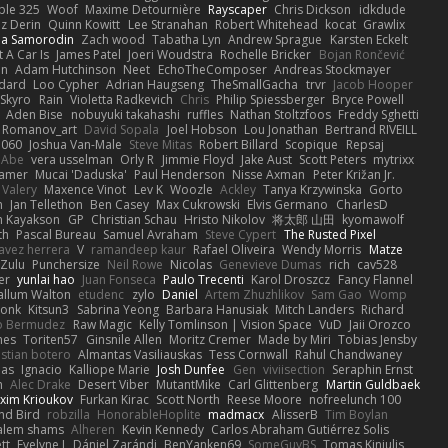
ple 325
Woof
Maxime Detournière
Rayscaper
Chris Dickson
idkdude
z Derin
Quinn Kowitt
Lee Stranahan
Robert Whitehead
kocat
Grawlix
ha Samorodin
Zach wood
Tabatha Lyn
Andrew Sprague
Karsten Eckelt
 A Car Is
James Patel
Joeri Woudstra
Rochelle Bricker
Bojan Rončević
en
Adam Hutchinson
Neet
EchoTheComposer
Andreas Stockmayer
dard
Loo Cypher
Adrian Haugseng
TheSmallGacha
trvr
Jacob Hooper
Skyro
Rain
Violetta Radkevich
Chris
Philip Spiessberger
Bryce Powell
Aden Bise
nobuyuki takahashi
ruffles
Nathan Stoltzfoos
Freddy Sghetti
 Romanov_art
David Sopala
Joel Hobson
Lou Jonathan
Bertrand RIVEILL
1060
Joshua Van-Male
Steve Mitas
Robert Billard
Scopique
Repsaj
 Abe
vera usselman
Orly R
Jimmie Floyd
Jake Aust
Scott Peters
mytrixx
ramer
Mucai 'Daduska'
Paul Henderson
Nisse Axman
Peter Križan Jr.
Valery
Maxence Vinot
Lev K
Woozle
Ackley
Tanya Krzywinska
Gorto
n
Jan Tellethon
Ben Casey
Max Cukrowski
Elvis Germano
CharlesD
 Kayakson
GP
Christian Schau
Hristo Nikolov
将太郎 山田
kyomawolf
th
Pascal Bureau
Samuel Avraham
Steve Cypert
The Rusted Pixel
avez herrera
V
ramandeep kaur
Rafael Oliveira
Wendy Morris
Matze
nZulu
Punchersize
Neil Rowe
Nicolas
Genevieve Dumas
rich
cav528
er
yunlai hao
Juan Fonseca
Paulo Trecenti
Karol Droszcz
Fancy Flannel
allum Walton
etudenc
zylo
Daniel
Artem Zhuzhlikov
Sam Gao
Womp
Monk
Kitsun3
Sabrina Yeong
Barbara Hanusiak
Mitch Landers
Richard
o Bermudez
Raw Magic
Kelly Tomlinson | Vision Space
VuD
Jaii Orozco
mes
Toriten57
Ginsnile Allen
Moritz Cremer
Made by Miri
Tobias Jensby
stian botero
Almantas Vasiliauskas
Tess Cornwall
Rahul Chandwaney
las
Ignacio
Kalliope Marie
Josh Dunfee
Gen
viviisection
Seraphin Ernst
n
Alec Drake
Desert Viber
MutantMike
Carl Glittenberg
Martin Guldbaek
xim Krioukov
Furkan Kirac
Scott North
Reese Moore
nofreelunch 100
nd Bird
robzilla
HonorableHoplite
madmacx
AlisserB
Tim Boylan
alem shams
Alheren
Kevin Kennedy
Carlos Abraham Gutiérrez Solis
tt
Evelyne I
Dániel Zarándi
BenYanken69
SomeGuyBS
Tomas Kiniulis