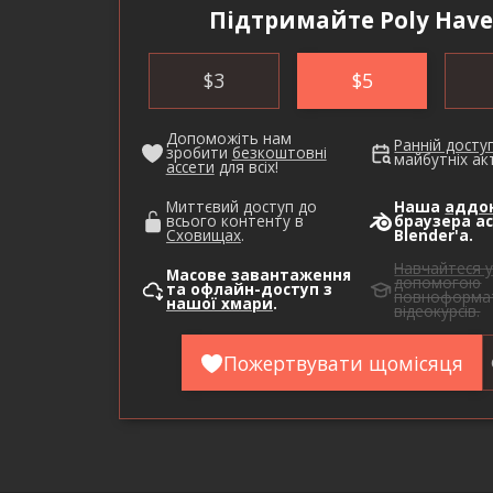
Підтримайте Poly Have
$
3
$
5
Допоможіть нам
Ранній досту
зробити
безкоштовні
майбутніх акт
ассети
для всіх!
Миттєвий доступ до
Наша
аддо
всього контенту в
браузера ас
Сховищах
.
Blender'а.
Навчайтеся у
Масове завантаження
допомогою
та офлайн-доступ з
повноформа
нашої хмари
.
відеокурсів.
Пожертвувати щомісяця