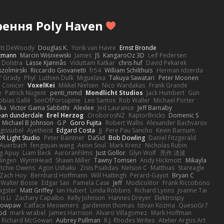
рення Poly Haven
ott DeWoody
Douglas K.
Yorik van Havre
Ernst Bronde
ttmann
Marcin Wiśniewski
James
JS
KangaroOz 3D
Leif Pedersen
 Dolstra
Lasse Kjønnås
Viduttam Katkar
chris huf
David Pekarek
zolmirski
Riccardo Giovanetti
fr54
William Schilthuis
Herman Idzerda
' Grady
Phyl
Luthien Dulk
Miguelaxa
Takuya Sawatari
Peter Moonen
Conicer
VoxelKei
Mikkel Nielsen
Nico Wardakas
Frank Grande
e
Patrick Nugent
penti_mmd
Mondlicht Studios
Jack Humbert
Gun
obias Gallé
SonOfPorcupine
Leo Santos
Rob Waller
Michael Porter
tka
Victor Gama Sabbithi
Alexlee
Jed Laurance
Jeff Barnaby
ean dunderdale
Erel Herzog
OroborosNZ
RaptorBricks
Domenic S
Michael B Johnson
G.P
Goro Fujita
Robert Wallis
Alexander Bachvarov
 gissubel
Ayetheist
Edgard Costa
JJ
Pere Pau Sancho
Kevin Barnum
R Light Studio
Peter Baintner
Da5id
Bob Dowling
Daniel Fitzgerald
Auerbach
fengquan wang
Aeon Soul
Mark Krenz
Nicholas Rubin
g Apuy
Liam Beck
AuroranFilms
Just Gollor
Glyn Wolf
亮作 淡波
dingen
WyrmHead
Shawn Miller
Tawny Tomsen
Andy Hickmott
Mikayla
itchie Owens
Agon Ushaku
Zisis Psalidas
Nelson C
Matthias
Stareagle
Zach Hoy
Bernhard Hoffmann
Will Hattingh
Perard-Gayot
Bryan C
Walter Bosse
Edgar San
Pamela Case
Jeff
Modicolitor
Frank Riccobono
gster
Matt Griffey
Ian Hubert
Linda Robbins
Richard Lyons
Joanne Tai
is Li
Zachary Capalbo
Kelly Johnson
Hannes Dreyer
Elektrospy
Snowpaw
Catface Meowmers
gardeninn thomas
Istvan Kozma
QuesoGr7
ood
mark wrabel
James Harrison
Alvaro Villagomez
Mark Hoffman
Richard McGowan
Aubrey Pullman
R.J. Rhodes Writes
Atelier Argos Art