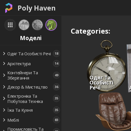
Poly Haven
Categories:
Моделі
Одяг Та Особисті Речі
18
Архітектура
14
Контейнери Та
49
Одяг Та
Зберігання
Особисті
Речі
Декор & Мистецтво
36
Електроніка Та
35
Побутова Техніка
Їжа Та Кухня
35
Меблі
83
Промисловість Та