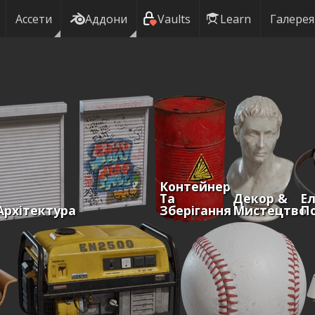
Ассети
Аддони
Vaults
Learn
Галерея
Контейнери
Та
Декор &
Ел
Архітектура
Зберігання
Мистецтво
По