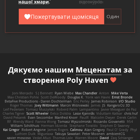
нашої хмари
.
відеокурсів.
Пожертвувати щомісяця
Один
Дякуємо нашим
Меценатам
за
створення Poly Haven
Joni Mercado
S J Bennett
Ryan Wiebe
Max Chandler
Anton
Mike Verta
Max Christian Pohle
Scott DeWoody
Douglas K.
Yorik van Havre
Ernst Bronde
BetaFive Productions - Daren Dochterman
Eric Perley
James Robinson
I/O Studio
Roger Thomas
Joey Wittmann
Marcin Wiśniewski
James
JS
KangaroOz 3D
Leif Pedersen
Tomasz Muszyński
Roberd Palm
Lampantino
Javier Meseguer de Paz
Charles Tigner
Scott Wheeler
Eelco Dolstra
Lasse Kjønnås
Viduttam Katkar
chris huf
David Pekarek
Evan Seccombe
Manfred Knorr
PaulR
Malcolm Dwyer
Derek Carlin
RF
Wendy Ward
Fianna Wong
Tomasz Wyszolmirski
Riccardo Giovanetti
fr54
William Schilthuis
Herman Idzerda
Stephane Toraldo
Stephen D Swaney
Kai Gregor
Robert Angone
James Rogers
Calinou
Alan Gregory
Paul O' Grady
Phyl
Luthien Dulk
Miguelaxa
Takuya Sawatari
Peter Moonen
ambientCG
xavier moscoso
Vedat Afuzi
Thomas Lisle
Warren Moore
David
Zaq Schlanger