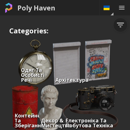
Poly Haven
Categories:
Одяг Та
Особисті
Речі
Архітектура
Контейнери
Та
Декор &
Електроніка Та
Зберігання
Мистецтво
Побутова Техніка