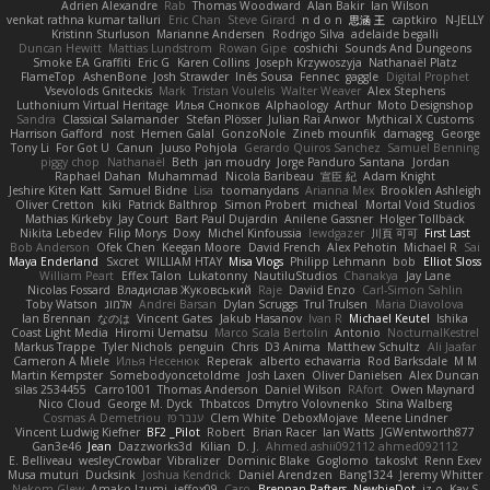
Adrien Alexandre
Rab
Thomas Woodward
Alan Bakir
Ian Wilson
venkat rathna kumar talluri
Eric Chan
Steve Girard
n d o n
思涵 王
captkiro
N-JELLY
Kristinn Sturluson
Marianne Andersen
Rodrigo Silva
adelaide begalli
Duncan Hewitt
Mattias Lundstrom
Rowan Gipe
coshichi
Sounds And Dungeons
Smoke EA Graffiti
Eric G
Karen Collins
Joseph Krzywoszyja
Nathanaël Platz
FlameTop
AshenBone
Josh Strawder
Inês Sousa
Fennec
gaggle
Digital Prophet
Vsevolods Gniteckis
Mark
Tristan Voulelis
Walter Weaver
Alex Stephens
Luthonium Virtual Heritage
Илья Снопков
Alphaology
Arthur
Moto Designshop
Sandra
Classical Salamander
Stefan Plösser
Julian Rai Anwor
Mythical X Customs
Harrison Gafford
nost
Hemen Galal
GonzoNole
Zineb mounfik
damageg
George
Tony Li
For Got U
Canun
Juuso Pohjola
Gerardo Quiros Sanchez
Samuel Benning
piggy chop
Nathanaël
Beth
jan moudry
Jorge Panduro Santana
Jordan
Raphael Dahan
Muhammad
Nicola Baribeau
宣臣 紀
Adam Knight
Jeshire Kiten Katt
Samuel Bidne
Lisa
toomanydans
Arianna Mex
Brooklen Ashleigh
Oliver Cretton
kiki
Patrick Balthrop
Simon Probert
micheal
Mortal Void Studios
Mathias Kirkeby
Jay Court
Bart Paul Dujardin
Anilene Gassner
Holger Tollbäck
Nikita Lebedev
Filip Morys
Doxy
Michel Kinfoussia
lewdgazer
川頁 可可
First Last
Bob Anderson
Ofek Chen
Keegan Moore
David French
Alex Pehotin
Michael R
Sai
Maya Enderland
Sxcret
WILLIAM HTAY
Misa Vlogs
Philipp Lehmann
bob
Elliot Sloss
William Peart
Effex Talon
Lukatonny
NautiluStudios
Chanakya
Jay Lane
Nicolas Fossard
Владислав Жуковський
Raje
Daviid Enzo
Carl-Simon Sahlin
Toby Watson
אלמוג
Andrei Barsan
Dylan Scruggs
Trul Trulsen
Maria Diavolova
Ian Brennan
なのは
Vincent Gates
Jakub Hasanov
Ivan R
Michael Keutel
Ishika
Coast Light Media
Hiromi Uematsu
Marco Scala Bertolin
Antonio
NocturnalKestrel
Markus Trappe
Tyler Nichols
penguin
Chris
D3 Anima
Matthew Schultz
Ali Jaafar
Cameron A Miele
Илья Несенюк
Reperak
alberto echavarria
Rod Barksdale
M M
Martin Kempster
Somebodyoncetoldme
Josh Laxen
Oliver Danielsen
Alex Duncan
silas 2534455
Carro1001
Thomas Anderson
Daniel Wilson
RAfort
Owen Maynard
Nico Cloud
George M. Dyck
Thbatcos
Dmytro Volovnenko
Stina Walberg
Cosmas A Demetriou
ענבר פז
Clem White
DeboxMojave
Meene Lindner
Vincent Ludwig Kiefner
BF2 _Pilot
Robert
Brian Racer
Ian Watts
JGWentworth877
Gan3e46
Jean
Dazzworks3d
Kilian
D. J.
Ahmed.ashii092112 ahmed092112
E. Belliveau
wesleyCrowbar
Vibralizer
Dominic Blake
Goglomo
takoslvt
Renn Exev
Musa muturi
Ducksink
Joshua Kendrick
Daniel Arendzen
Bang1324
Jeremy Whitter
Nekom Glew
Amako Izumi
jeffox09
Caro
Brennan Rafters
NewbieDot
iz o
Kay-S