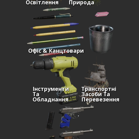
Освітлення
Природа
Офіс & Канцтовари
Інструменти
Транспортні
Та
Засоби Та
Обладнання
Перевезення