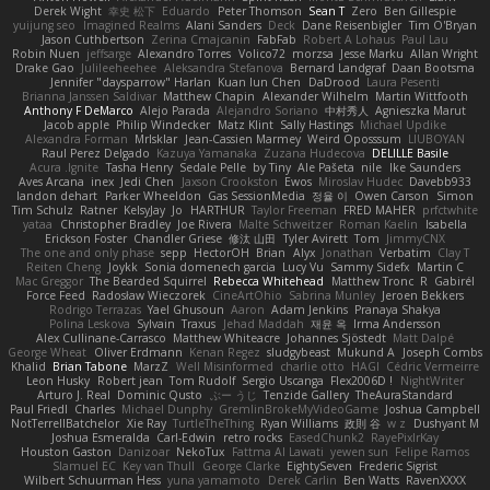
Derek Wight
幸史 松下
Eduardo
Peter Thomson
Sean T
Zero
Ben Gillespie
yuijung seo
Imagined Realms
Alani Sanders
Deck
Dane Reisenbigler
Tim O'Bryan
Jason Cuthbertson
Zerina Cmajcanin
FabFab
Robert A Lohaus
Paul Lau
Robin Nuen
jeffsarge
Alexandro Torres
Volico72
morzsa
Jesse Marku
Allan Wright
Drake Gao
Julileeheehee
Aleksandra Stefanova
Bernard Landgraf
Daan Bootsma
Jennifer "daysparrow" Harlan
Kuan lun Chen
DaDrood
Laura Pesenti
Brianna Janssen Saldivar
Matthew Chapin
Alexander Wilhelm
Martin Wittfooth
Anthony F DeMarco
Alejo Parada
Alejandro Soriano
中村秀人
Agnieszka Marut
Jacob apple
Philip Windecker
Matz Klint
Sally Hastings
Michael Updike
Alexandra Forman
MrIsklar
Jean-Cassien Marmey
Weird Oposssum
LIUBOYAN
Raul Perez Delgado
Kazuya Yamanaka
Zuzana Hudecova
DELILLE Basile
Acura .Ignite
Tasha Henry
Sedale Pelle
by Tiny
Ale Pašeta
nile
Ike Saunders
Aves Arcana
inex
Jedi Chen
Jaxson Crookston
Ewos
Miroslav Hudec
Davebb933
landon dehart
Parker Wheeldon
Gas SessionMedia
정율 이
Owen Carson
Simon
Tim Schulz
Ratner
KelsyJay
Jo
HARTHUR
Taylor Freeman
FRED MAHER
prfctwhite
yataa
Christopher Bradley
Joe Rivera
Malte Schweitzer
Roman Kaelin
Isabella
Erickson Foster
Chandler Griese
修汰 山田
Tyler Avirett
Tom
JimmyCNX
The one and only phase
sepp
HectorOH
Brian
Alyx
Jonathan
Verbatim
Clay T
Reiten Cheng
Joykk
Sonia domenech garcia
Lucy Vu
Sammy Sidefx
Martin C
Mac Greggor
The Bearded Squirrel
Rebecca Whitehead
Matthew Tronc
R
Gabirél
Force Feed
Radosław Wieczorek
CineArtOhio
Sabrina Munley
Jeroen Bekkers
Rodrigo Terrazas
Yael Ghusoun
Aaron
Adam Jenkins
Pranaya Shakya
Polina Leskova
Sylvain
Traxus
Jehad Maddah
재윤 옥
Irma Andersson
Alex Cullinane-Carrasco
Matthew Whiteacre
Johannes Sjöstedt
Matt Dalpé
George Wheat
Oliver Erdmann
Kenan Regez
sludgybeast
Mukund A
Joseph Combs
Khalid
Brian Tabone
MarzZ
Well Misinformed
charlie otto
HAGI
Cédric Vermeirre
Leon Husky
Robert jean
Tom Rudolf
Sergio Uscanga
Flex2006D !
NightWriter
Arturo J. Real
Dominic Qusto
ぶー うじ
Tenzide Gallery
TheAuraStandard
Paul Friedl
Charles
Michael Dunphy
GremlinBrokeMyVideoGame
Joshua Campbell
NotTerrellBatchelor
Xie Ray
TurtleTheThing
Ryan Williams
政則 谷
w z
Dushyant M
Joshua Esmeralda
Carl-Edwin
retro rocks
EasedChunk2
RayePixlrKay
Houston Gaston
Danizoar
NekoTux
Fattma Al Lawati
yewen sun
Felipe Ramos
Slamuel EC
Key van Thull
George Clarke
EightySeven
Frederic Sigrist
Wilbert Schuurman Hess
yuna yamamoto
Derek Carlin
Ben Watts
RavenXXXX