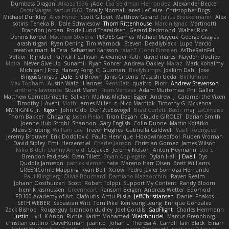
Dumbass Dragon
Alkaza1996
jAde
Lea Seidman Hernandez
Alexander Becker
Oscar Vargas
sastun1962
Totally Normal
Jared LeClaire
Christopher Bogs
Michael Dunkley
Alex Hyner
Scott Gilbert
Matthew Gerard
Julius Brockelmann
Alex
sotiris
Teneka B.
Dale Schwiesow
Thom Rittenhouse
Marcin Ignac
Martinotti
Brandon Jordan
Frode Lund Tharaldsen
Gerard Redmond
Walter Rice
Dennis Korpel
Matthew Stevens
PIXDES Games
Michael Mayeux
George Giagias
arash tirgari
Ryan Dening
Tim Warnock
Steven
Deadlyblack
Lupo Marcio
creative mart
M Tera
Sebastian Karlsson
Iaian7 / John Einselen
AsTheRainFell
Volkor
Rijndael
Patrick T Sullivan
Alexander Rath
david mares
Nayden Dochev
Moira
Never Give Up
Sunamii
Ryan Rohrer
Andrew Oakley
Maraz
Mark Kohalmy
Michigan J Frog
Harvey Fong
CJ Guzman
Beefyblimps
Joakim Dahl
Jose
BingusGringus
Dale
Sid Brown
Jānis Circenis
Masashi Ueda
Bill Kinnon
Max Topham
Austin Walzl
Hannes
Rens Bais
qualtro
Piotr
Andrew Stevenson
anthony lawrence
Stuart Marsh
Frans Verbaas
Adam Murtomaa
Phil Galler
Matthew Garnett-Frizelle
Saliven
Markus Michael Egger
Andrew
J
Caramel the Vixen
Timothy J. Aveni
Moth
James Miller
z
Nico Marniok
Timothy G. McKenna
MY.NIGNIG Jr.
Kigon
John Cido
Der12teEisvogel
Brad Corlett
Basti
maj
LaCimaise
Thom Bakker
Chogang
Jason Pielak
Tiran Dagan
Claude GIROLET
Darian Smith
Joenne Hub-Strobl
Shannon
Gary English
Colin Dunne
Martin Koťátko
Alexis Shuping
William Lee
Trevor Hughes
Gabriella Caldwell
Vasili Rodriguez
Jeremy Brouwer
Erik Dodolović
Paulo Henrique
Hoodwinkedfool
Ruben Vroman
David Sibley
Emil Herzenstiel
Charles Janson
Christian Gomez
James Wilson
Niko Bidoli
Danny Arnold
CGJackB
Jeremy Nelson
Anton Heymann
Leo S
Brendon Padjasek
Evan Tillett
Bryan Applegate
Dylan Hall
J Ewell
Dys
Quddle Jameson
patrick siemer
nate
Mareno Harr Olsen
Brett Williams
GREENCom'e Mapping
Ryan Bell
Xcrow
Pedro Javier Somoza Hernando
Paul Klingberg
Olivié Bouchard
Damiano Mazzocchini
Raven Realm
Johann Oosthuizen
Scott
Robert Tolppi: Support My Content
Randy Bloom
henrik rasmussen
Greenheart
Ransom Bergen
Andreas Wetter
Edomod
PD100 Academy of Art
Clafoutis
Arttu Piisila
JeffChristiansen
Daniel Phakos
SETH WEBER
Sebastian Witt
Tom Pike
Kenleung Leung
Enrique Gonzalez
Zack Bishop
Rouge guy
brandon dudley
Joel Gordils
GadFlight
Charles Herrmann
Justin
LvH
K Anon
Richie
Karim Mohamed
Weichnudel
Marcus Grennborg
christian cuttino
DaveHuman
juanito
Johan L
Theresa A. Carroll
Iain Black
Einarr