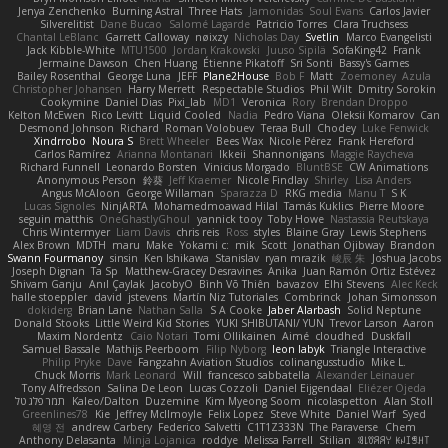
Jenya Zenchenko
Burning Astral
Three Hats
Jamonidas
Soul Evans
Carlos Javier
Silverelitist
Dane Bucao
Salomé Lagarde
Patricio Torres
Clara Truchsess
Chantal LeBlanc
Garrett Calloway
nøixzy
Nicholas Day
Svetlin
Marco Evangelisti
Jack Kibble-White
MTU1500
Jordan Krakowski
Juuso Sipilä
SofaKing42
Frank
Jermaine Dawson
Chen Huang
Étienne Pikatoff
Sri Sonti
Bassy's Games
Bailey Rosenthal
George Luna
JEFF
Plane2House
Bob F
Matt
Zoemoney
Azula
Christopher Johansen
Harry Merrett
Respectable Studios
Phil Wilt
Dmitry Sorokin
Cookymine
Daniel Dias
Pixi_lab
MD1
Veronica
Rory
Brendan Droppo
Kelton McEwen
Rico Levitt
Liquid Cooled
Nadia
Pedro Viana
Oleksii Komarov
Can
Desmond Johnson
Richard
Roman Volobuev
Teraa Bull
Chodey
Luke Fenwick
Xindrrobo
Noura S
Brett Wheeler
Bees Wax
Nicole Pérez
Frank Hereford
Carlos Ramírez
Arianna Montanari
Ikkeii
Shannonigans
Maggie Raycheva
Richard Funnell
Leonardo Borsten
Vinicius Morgado
BluntBSE
CW Animations
Anonymous Person
鈴葵
Jeff Kraemer
Nicole Findlay
Shirley
Lisa Anders
Angus McAloon
George Willaman
Sparazza D
RKG media
Manu T
S K
Lucas Signoles
NinjARTA
Mohamedmoawad Hilal
Tamás Kuklics
Pierre Moore
seguin matthis
OneGhastlyGhoul
yannick tooy
Toby Howe
Nastassia Reutskaya
Chris Wintermyer
Liam Davis
chris reis
Ross
styles
Blaine Gray
Lewis Stephens
Alex Brown
MDTH
maru
Make
Yokami c:
mik
Scott
Jonathan Ojibway
Brandon
Swann Fourmanoy
sinsin
Ken Ishikawa
Stanislav
ryan mrazik
峻辰 朱
Joshua Jacobs
Joseph Dignan
Ta Sp
Matthew-Gracey Desravines
Anika
Juan Ramón Ortiz Estévez
Shivam Ganju
Anıl Çaylak
JacobyO
Bình Võ Thiên
bavazov
Elhi Stevens
Alec Keck
halle stoeppler
david
jstevens
Martín Niz Tutoriales
Combrinck
Johan Simonsson
dokiderg
Brian Lane
Nathan Salla
S A Cooke
Jaber Alarbash
Solid Neptune
Donald Stooks
Little Weird Kid Stories
YUKI SHIBUTANI/ YUN
Trevor Larson
Aaron
Maxim Nordentz
Caio Notari
Tomi Ollikainen
Aimé
cloudhed
Duskfall
Samuel Bassale
Mathijs Peerboom
Filip Nyborg
leon labyk
Triangle Interactive
Philip Pryke
Dave
Fangzahn Aviation Studios
colinangusstudio
Mike L.
Chuck Morris
Mark Leonard
Will
francesco sabbatella
Alexander Leinauer
Tony Alfredsson
Salina De Leon
Lucas Cozzoli
Daniel Eijgendaal
Eliézer Ojeda
תמר פלג טל
Kaleo/Dalton
Duzemine
Kim Myeong Soom
nicolaspetton
Alan Stoll
Greenlines78
Kie
Jeffrey McIlmoyle
Felix Lopez
Steve White
Daniel Warf
Syed
혜영 전
andrew Carbery
Federico Salvetti
C1T1Z333N
The Paraverse
Chem
Anthony Delasanta
Minja Lojanica
roddye
Melissa Farrell
Stilian
ꌃ꒒ꀎꋪꋪꌩ ꀘꈤꀤꁅꃅ꓄