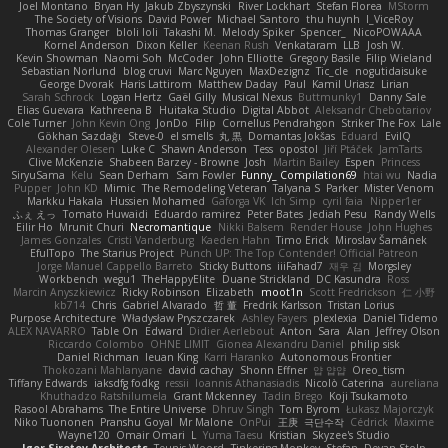
Joel Montano
Bryan Hy
Jakub Zbyszynski
River Lockhart
Stefan Florea
MStorm
The Society of Visions
David Power
Michael Santoro
thu huynh
I_ViceRoy
Thomas Granger
bloli loli
Takashi M.
Melody Spiker
Spencer_
NicoPOWAAA
Kornel Anderson
Dixon Keller
Keenan Rush
Venkataram
LLB
Josh W.
Kevin Showman
Naomi Soh
McCoder
John Elliotte
Gregory Basile
Filip Wieland
Sebastian Norlund
blog cruvi
Marc Nguyen
MaxDezignz
Tic_cle
nogutidaisuke
George Dvorak
Haris Lattirom
Matthew Daday
Paul
Kamil Uriasz
Lirian
Sarah Schrock
Logan Hertz
Gaël Gilly
Musical Nexus
Buttmunky1
Danny Sale
Elias Guevara
Kathreena B
Huitaka Studio
Digital Abbot
Aleksandr Chebotariov
Cole Turner
John Kevin Ong
JonDo
Filip
Cornellus Pendrahgon
Striker The Fox
Lale
Gökhan Sazdağı
Steve-0
el smells
丸 黒
Domantas Jokšas
Eduard
EvilQ
Alexander Olesen
Luke C
Shawn Anderson
Tess
opostol
Jiří Ptáček
JamTarts
Clive McKenzie
Shabeen Barzey - Browne
Josh
Martin Bailey
Espen
Princess
SiryuSama
Kelu
Sean Derham
Sam Fowler
Funny_ Compilation69
htai wu
Nadia
Pupper
John KD
Mimic
The Remodeling Veteran
Talyana S
Parker
Mister Venom
Markku Hakala
Hussien Mohamed
Gaforga VK
Ich Simp
cyril faia
Nipper1er
ふぇ えっ
Tomato Huwaidi
Eduardo ramirez
Peter Bates
Jediah Pesu
Randy Wells
Eilir Ho
Mrunit Churi
Necromantique
Nikki Balsem
Render House
John Hughes
James Gonzales
Cristi Vanderburg
Kaeden Hahn
Timo Erick
Miroslav Šamánek
EfulTopo
The Starius Project
Punch UP: The Top Contender! Official Patreon
Jorge Manuel Cappello Barreto
Sticky Buttons
iiiFahad7
재우 김
Morgsley
Workbench
wegu1
TheHappyElite
Duane Strickland
DC Kasundra
Ross
Marcin Anyszkiewicz
Ricky Robinson
Elizabeth
moot1n
Scott Fredrickson
仁 小野
kb714
Chris
Gabriel Alvarado
哲 董
Fredrik Karlsson
Tristan Lorius
Purpose Architecture
Władysław Pryszczarek
Ashley Fayers
plexlexia
Daniel Tidemo
ALEX NAVARRO
Table On
Edward
Didier Aerlebout
Anton
Sara
Alan
Jeffrey Olson
Riccardo Colombo
OHNE LIMIT
Gionea Alexandru Daniel
philip sisk
Daniel Richman
Ieuan King
Karri Haranko
Autonomous Frontier
Thokozani Mahlanyane
david cachay
Shonn Effner
얍 얍얍
Oreo_tism
Tiffany Edwards
iaksdfg fodkg
ressii
Ioannis Athanasiadis
Nicolò Caterina
aureliana
Khuthadzo Ratshilumela
Grant Mckenney
Tadin Brego
Koji Tsukamoto
Rasool Abrahams
The Entire Universe
Dhruv Singh
Tom Byrom
Łukasz Majorczyk
Niko Tuononen
Pranshu Goyal
Mr Malone
OnPui
王庚
극단수작
Cédrick
Maxime
Wayne120
Omair Omari
L
Yuma Taesu
Kristian
Skyzee's Studio
Igor Sirotov Architects
Teunis Woord
Tinkering Monkey
Stefan
Devan Stolp