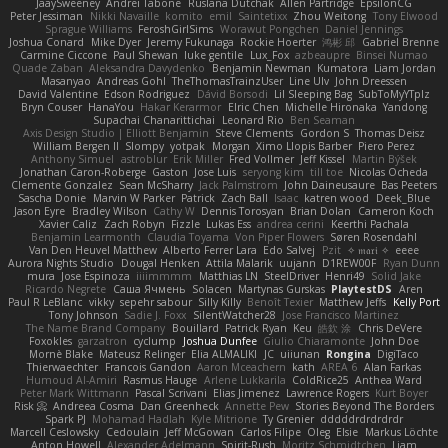
JaaySweeney
Andrei Tabone
Ruslana Dutchak
Allen Partridge
EpsilonCG
Peter Jessiman
Nikki Navaille
komito
emil
Saintetixx
Zhou Weitong
Tony Elwood
Sprague Williams
FeroshGirlSims
Worawut Pongchen
Daniel Jennings
Joshua Conard
Mike Dyer
Jeremy Fukunaga
Rockie Hoerter
鸿彬 邱
Gabriel Brenne
Carmine Ciccone
Paul Shewan
luke gentile
Lux_Fox
azbeaupre
Binsei Numao
Quade Zaban
Aleksandra Davydenko
Benjamin Newman
Kumatora
Liam Jordan
Masanyao
Andreas Gohl
TheThomasTrainzUser
Line Ulv
John Dreessen
David Valentine
Edson Rodriguez
Dávid Borsodi
Lil Sleeping Bag
SubToMyYTplz
Bryn Couser
HanaYou
Hakar Kerarmor
Elric Chen
Michelle Hironaka
Yandong
Supachai Chanarittichai
Leonard Rio
Ben Seaman
Axis Design Studio | Elliott Benjamin
Steve Clements
Gordon S
Thomas Deisz
William Bergen II
Slompy
yotpak
Morgan
Ximo Llopis Barber
Piero Perez
Anthony Simuel
astroblur
Erik Miller
Fred Vollmer
Jeff Kissel
Martin Býšek
Jonathan Caron-Roberge
Gaston
Jose Luis
seryong kim
till toe
Nicolas Ocheda
Clemente Gonzalez
Sean McSharry
Jack Palmstrom
John Daineusaure
Bas Peeters
Sascha Donie
Marvin W Parker
Patrick
Zach Ball
Isaac
katren wood
Deek_Blue
Jason Eyre
Bradley Wilson
Cathy W
Dennis Torosyan
Brian Dolan
Cameron Koch
Xavier Caliz
Zach Robyn
Fizzle
Lukas Ess
andrea cerini
Keerthi Pachala
Benjamin Learmonth
Claudia Toyama
Von Piper Flowers
Søren Rosendahl
Van Den Heuvel Matthew
Alberto Ferrer Lara
Edo Salvej
Pzit
✧ 𝔪𝔞𝔯𝔦 ✧
eeee
Aurora Nights Studio
Dougal Henken
Attila Malarik
uujann
D1REW00F
Ryan Dunn
mura
Jose Espinoza
iiiimmmm
Matthias LN
SteelDriver
Henri49
Solid Jake
Ricardo Negrete
Саша Ячмень
Solacen
Martynas Gurskas
PlaytestDS
Aren
Paul R LeBlanc
vikky
sepehr sabour
Silly Killy
Benoît Texier
Matthew Jeffs
Kelly Port
Tony Johnson
Sadie J. Foxx
SilentWatcher28
Jose Francisco Martinez
The Name Brand Company
Bouillard
Patrick Ryan
Keu
皓欽 涂
Chris DeVere
Foxokles
garzatron
cyclump
Joshua Dunfee
Giulio Chiaramonte
John Doe
Mornè Blake
Mateusz Relinger
Elia ALMALIKI
JC
uiiunan
Rongina
DigiTaco
Thierwaechter
Francois Gandon
Aaron Mceachern
kath
AREA 6
Alan Farkas
Humoud Al-Amiri
Rasmus Hauge
Arlene Lukkarila
ColdRice25
Anthea Ward
Peter Mark Wittmann
Pascal Scrivani
Elias Jimenez
Lawrence Rogers
Kurt Boyer
Risk 📀
Andreea Cosma
Dan Greenheck
Annette Pew
Stories Beyond The Borders
Spark PJ
Mohamad Hadlah
Kyle Mitrione
Ty Grenier
dddddrdrdrdrdr
Marcell Ceslowsky
Cedoulain
Jeff McGowan
Carlos Filipe
Oleg
Elsie
Markus Löchte
Anton Howell
Alexander Adelmann
Spirit-Rush
Moritz Schmidtchen
Liam