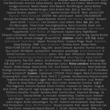
Zee MacDonald
Antonio Gasca-Alvarez
Jacob Dillon
Joe Chabot
Maximum Swag
morgan monroe
Nader Hassan
Alex Navarre
BlindPenguin
James Barber
Ernesto Alonso Paredes Burgos
John Anders Stav
현진 김
Neil McG
buhii
Capsule Studios
Jayden !
Enrique
Sascha Huncke
Elīza M.
Melli
arbiter1209
Hyprotix
Harry Conquest
DESTER
Kiki
Jake Ruesch
Steve CHAUDANSON
Bhukya Hari Prasad Naik
Slaytex Marshall
Gromit
Dan Pachter
dork667
Richard
Jaelin Smith
mattyrails
Carl Schwerin
Joeri Lefévre
Mike
Sol
J&G
Jon
Eric Manongdo
Oliver Frost
DancingDeadGuy
Barry Connolly
Aeval
Jon
Captain Coconuts
Jacob Schealler
ari-goldman
Nathan Johnson
Tyler Herbert
Puppeteerist
Tyler Phillips
J.P. Raymond
hayden harry
NightRaven
Eduardo Gottschald
Abeni Campos
cameronfr
Dominick
Joe Young
Sascha Becker
Joshua Scelfo
Annah Gestaga
SmaackBZ62
JollyYeen
oscall L
友理 斉藤
Kuba
Gabrielius M
Scott Moen
Kaylee
Thomas Pierro
Gustavo Pliego
Noah
Юлія Кізі
Daisy Belknap
ZMM
Jason Anderson
Christian Kohli
Satyan Patel
YEDA HOME DECOR
Simon
Reg_LMO
Jacob Denault
ApocDev
Rumlo Olmub
Buz Carter
Bill Master
rpcexploiter
Reinaldus
jadedesign
Jamie Arseneault
K
Derek Toombs
Renato Pinochet
qrator
Ben
cawc
XPhantom
Mimski Beats
Virtual Performing Live Music Events
Tom Neal
Jason Nguyen
Alyssa Everett
Cyndersanity
Petr Fořt
disiboi
AnuRobinson
Shane Smith-Rojo
Evan Harridge
大海 久我
lilith
Joshua Hickman
Aleksandar Caricic
Nikita Leshakov
Amanda Vest
Axiom
Stefan Knaak
David Jindra
Tim
Zoie Robles
N Watanabe
Nina Takáčová
Rodrigo Hernández Salgado
Jan
Sari Schwarz
Indiana J
ella larkin
基德
Pocketfans
Daniel Sonderhoff
Zicalam
zephaniah CORSON
Florin Negele
Mark Dohrenbusch
Yunseong Noh
Liam Trancoso
Blob
Phill D
T_Zydelski
Konstantinos Polychroniadis
Targeted Individual Body Logger
Randy Lane
melanie hamilton
Lucy
Weasel
Elanor la
Vova Diakur
Jaden Rosi
Alon Cohen
Alexander October
文謙 許
Thor Ragnaros
Antoine Daubas
Ethan Tomaso
huaxuan Lei
Raptite
mogura
Nick Smith
AMcCarroll
high strangeness
Dylan Gorrell
Patrick Stallings
Neil Baker
ElUltimo DeLaFila
Yousick
Sankaku Bear
Dennis Libon
Reymeld Santiago
AJ
FacinusChip
Dakota Wreski
n_morcatti
killswitchkay
Charles Louie
Avaister
Liam Bryant
sagar sasson
rafael naranjo
Elijah
ELITE Scratch
Zack Kepner
Justin Rogow
Andre Labuschagne
lily ren
maxime vandecasteele
Vasyl Vasyliv
Post Production
Zbob
VW Winterstein
StorysComplete
Bob
Xavier
Mehmet Can
Nika Domi
Alexander Rayner-Barcelli
C
xd Idk
Hajime Tsunoda
FRNL Lou