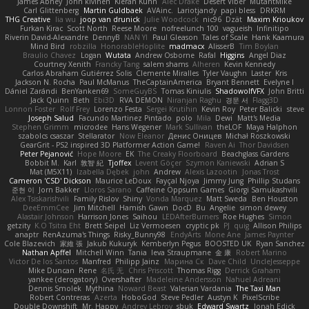
James Abney
John kivinen
Kieran Kuhn
Alec Drake
Desert Viber
MutantMike
Carl Glittenberg
Martin Guldbaek
AVAinc.
Lariotjandy
papi bless
DRKRM
THG Creative
lia wu
joop van drunick
Julie Woodcock
nic96
Dzät
Maxim Krioukov
Furkan Kirac
Scott North
Reese Moore
nofreelunch 100
vagueish
Infinitipo
Riverin David-Alexandre
DennyB
NAN YI
Paul Gleason
Tales of Scale
Hank Kaamura
Mind Bird
robzilla
HonorableHoplite
madmacx
AlisserB
Tim Boylan
Braulio Chavez
Logan
Wutata
Andrew Osborne
Rafal
Higgins
Angel Diaz
Courtney Xenith
Francky Tang
salem shams
Alheren
Kevin Kennedy
Carlos Abraham Gutiérrez Solis
Clemente Miralles
Tyler Vaughn
Laster
Kris
Jackson N. Rocha
Paul McManus
TheCaptainAmerica
Bryant Bennett
Evelyne I
Dániel Zarándi
BenYanken69
SomeGuyBS
Tomas Kiniulis
ShadowolfVFX
John Britti
Jack Quinn
Beth
Ebi3D
RVA DEMON
Niranjan Raghu
경문 서
Flagg3D
Lonnon Foster
Rolf Frey
Lorenzo Festa
Sergei Krutihin
Kevin Roy
Peter Balicki
steve
Joseph Salud
Facundo Martinez Pintado
polo
Mila
Dewi
Matt's Media
Stephen Grimm
microdee
Hans Wegener
Mark Sullivan
theLOF
Maya Halphon
szabolcs csaszar
Stellarator
Now Eleanor
Денис Оницев
Michał Roszkowski
GearGrit - PS2 inspired 3D Platformer Action Game!
Raven Ai
Thor Davidsen
Peter Pejanović
Hope Moore
EK
The Creaky Floorboard
Beachglass Gardens
Bobbit M.
Karl
敦智 紀
Tjoffex
Levent Göçer
Szymon Kaniewski
Adrian S
Mat (M5X11)
Izabella Dębek
john
Andrew
Alexis Lazootin
Jonas Trost
Cameron 'CSD' Dickson
Maurice LeDoux
Fayçal Njoya
Jimmy Jung
Phillip Studans
준현 이
Jorn Bakker
Lloros Sarano
Caffeine Oppsum Games
Giorgi Samukashvili
Alex Tsiskarishvili
Family Rislov
Shiny
Vonda Marquez
Matt Sweda
Ben Houston
DeeEmmCee
Jim Mitchell
Hamish Gawn
DocD
Bu
Angelie
simon dewey
Alastair Johnson
Harrison Jones
Saihou
LEDAfterBurners
Roe Hughes
Simon
getzity
K.O Tsitra Eht
Brett Seipel
Liz Vermoesen
cryptic pk
PJ
quig
Allison Philips
anaptr
RenAzuma's Things
Risky_Bunny98
EndyArts
Mone Ane
James Paynter
Cole Blazevich
家維 張
Jakub Kukuryk
Kemberlyn Pegus
BOOSTED UK
Ryan Sanchez
Nathan Apffel
Mitchell Winn
Tania
Ieva Straupmane
金 康
Robert Marino
Victor De los Santos
Manfred
Philipp Jainz
Марина Ск
Dave Child
UncleJesseppe
Mike Duncan
Rene
名氏 无
Chris Priscott
Thomas Rigg
Derrick Graham
yankee (derogatory)
Overshafter
Madeleine Andersson
Nahuel Adreani
Dennis Smolek
Mythina
Noward Beast
Valerian Vardania
The Taxi Man
Robert Contreras
Azerta
HoboGod
Steve Pedler
Austyn K
PixelScribe
Double Downshift
Mr. Happy
Andrey Lebrov
sbuk
Edward Swartz
Jonah Edick