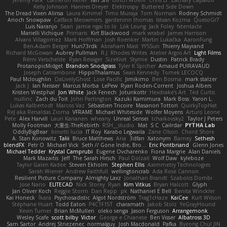
Kelly Johnson
Hannes Dreyer
Elektrospy
Buttered Side Down
The Dread Vixen Alinsa
Laura Kimmel
Timo Muraja
Tom Norman
Rodney Schmidt
Arioch Snowpaw
Catface Meowmers
gardeninn thomas
Istvan Kozma
QuesoGr7
Luis Naranjo
Sean
jamie ngai to lo
Lök Leung
Jack Foley
fxtentacle
Marielli Vichique
Primaris
Kirt Blackwood
mark wrabel
James Harrison
Alvaro Villagomez
Mark Hoffman
Josh Roenker
Martin Lukačka
AaronFung
Ben-Adam Berger
Hun73rdk
Abraham Mast
YYSSun
Thierry Mayrand
Richard McGowan
Aubrey Pullman
R.J. Rhodes Writes
Atelier Argos Art
Light Films
Rémi Verschelde
Ryan Reisiger
SizeKivit
Stymie
Dustin
Patrick Brady
ProtanopicMidget
Brandon Snodgrass
Tyler K Spicher
Arnaud PUIRAVAUD
Joseph Catrambone
HippoThalamus
Sean Kennedy
Tomek LECOCQ
Paul Mcloughlin
DaLivelyGhost
Lose Pacific
Jimikimo
Ben Bosma
mark stalzer
Jack J
Ian Neisser
Marcus Morba
LePew
Ryan Roden-Corrent
Joshua Albers
Kristen Westphal
Jon White
Jack Fenech
Jotunkottr
Hexdrake's Art
Ted Curtis
nullinc
Zach du Toit
John Partington
Kazuki Kamimura
Mark Boss
Yaron L.
Lukas Kalbertodt
Marcos Vaz
Sébastien Tricoire
Masanori Tottori
QuirkyTopHat
ReJ aka Renaldas Zioma
VFRAME
Michael Whiteside
Wolfer Moyens
Arturo Leone
Pete
Alex Harvill
Lauri Kananen
wheany
Unreal Sensei
tchaikovsky2
Taylor J Peters
Molly Footman
大重生-TheRebirth
RSH__studio
Mat
S C
Cailrdar
PYTHA Lab
OddlyBigBear
binotti lucia
IT Roy
Karabo Legwaila
Zane Olson
Chord Shore
A. Stan Konowitz
Talii
Bruce Matthews
Aria
3dfan
Xatonym
Barney
Sethesh
blendFX
Petr O
Michael Vick
Seth // Gone Indie, Bro...
Eric Pontbriand
Glenn Jones
Michael Tedder
Krystal Camprubi
Eugene Ovcharenko
Fiona Margrie
Alan Daniels
Mark Mazaitis
Jeff
The Sarah Hirsch
Paul Dolzall
Wolf Daw
kyleboze
Taylor Galen Kadee
Steven Ekholm
Stephen Ellis
Aximmetry Technologies
Sarah Wiener
Andrew Faithfull
wellingtoncrab
Ada Rose Cannon
Resilient Picture Company
Almighty Laxz
Jonathan Brandt
Szabolcs Dombi
Jose Nario
ELITECAD
Nick Storey
Ryan
Kim Vitkus
Bryan Halcott
Glyph
Jan Oliver Koch
Reggie Storm
Dan Repp
pk
Nathaniel E Bell
Benita Winckler
Kai Honeck
Íkara
Psychosadistic
Algot Nordström
Trag1cHaze
KaiCee
Kurt Wilson
Stéphane Huart
Todd Eaton
P4C1F15T
charamath
Jakob Stolz
YeGrayHound
Kevin Turner
Brian McMullen
oleko senga
Jason Ferguson
Arrangemonk
Wesley Scafe
scott bilby
Victor
George e Chianese
Ben Visser
Albatross 3D
Sam Sartor
Andrej Striezenec
normalguy
Josh Macdonald
Pafka
Byeong Chul JIN