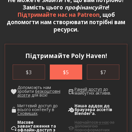
Замість цього
профінансуйте
!
Підтримайте нас на Patreon
, щоб
допомогти нам створювати потрібні вам
ресурси.
Підтримайте Poly Haven!
$
3
$
5
$
7
Допоможіть нам
Ранній доступ
до
зробити
безкоштовні
майбутніх активів.
ассети
для всіх!
Миттєвий доступ до
Наша
аддон до
всього контенту в
браузера ассетів
Сховищах
.
Blender'а.
Масове
Навчайтеся у нас
за
завантаження та
допомогою
офлайн-доступ з
повноформатних