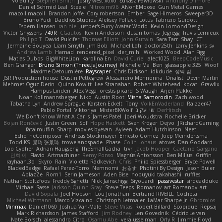
Volatility
Stephen Smith
joshy west xoxo
Łukasz Pawłowski
Anthony Dilmore
Daniel Schmid Leal
Steele
Nitrosimi96
ANonEMoose
Gun Metal Games
macoll macoll
Brandon Joffe
Cory robertson
Ember
Sage Himeros
Sweeper3D
Bruno Yudi
Daddios Studios
Aleksey Pollack
Lotus
Fabrizio Guidotti
Esbern Hansen
ran nie
Justper's Furry Avatar World
Kevin LomondDesign
Victor Ghyssens
749R
CGautos
Kevin Anderson
dusan tomas
Jegregg
Travis Lemieux
Philipp T
David Pulcifer
Thomas Elliott
John Gutwin
Sara Tarr
Shay
CT
Jermaine Bouyea
Liam Smyth
Jim Bob
Michael Loh
doctor25th
Larry Jenkins
sv
Andrew Lamb
Hamad
rendered_pixel
der_mihi
Worked Wood
Alan Figg
Matias Dubos
BigWhiteLion
Karolina En
David Curiel
alec1025
BeepCodeMusic
Ben Granger
Bruno Simon (Three.js Journey)
Michelle Ma
Ben
glassapple 325
Woof
Maxime Detournière
Rayscaper
Chris Dickson
idkdude
성익 김
JSR Production house
Dustin Pettegrew
Alessandro Mennonna
Onalist
Devin Martin
Mehmet Oguz Derin
Quinn Kowitt
Lee Stranahan
Robert Whitehead
kocat
Grawlix
Hampus Linden
Alex Vega
orestis picard
S Waugh
Arjen Plakke
Noah Kollmannsberger
Niko
Austin Root
Misha Samorodin
Zach wood
Tabatha Lyn
Andrew Sprague
Karsten Eckelt
Tony
VolkEnVaderland
Raizzer47
Pablo Portal
Viktoriya
MisterBKWolf
שי יעקוב
DerHitsch
We Don't Know What A Car Is
James Patel
Joeri Woudstra
Rochelle Bricker
Bojan Rončević
Justin Green
Sof
Hope Hackett
Sven Kröger
Dejvo
JRichardGaming
fatalmuffin
Sharp
movies byevan
Ayleen
Adam Hutchinson
Neet
EchoTheComposer
Andreas Stockmayer
Ernesto Gomez
Joep Meindertsma
Todd KS
景琦 张景琦
trowelandspade
Phase
Colin Lohaus
atoves
Dan Goddard
Loo Cypher
Adrian Haugseng
TheSmallGacha
trvr
Jacob Hooper
Gaetano Gargano
민희 이
Flavio
Artmachiner
Remy Ponso
Magnús Antonsson
Ben Milius
Griffin
rayhaan.3d
Skyro
Rain
Violetta Radkevich
Chris
Philip Spiessberger
Bryce Powell
BladedBadge
Rafael Perez-Torro
Nemnomi
おるす
Photini By Design
Jason Buier
AblazZe
Rom1
Serin Jameson
Aden Bise
nobuyuki takahashi
ruffles
Nathan Stoltzfoos
Freddy Sghetti
Nick Jainschigg
Siyouardi
passivestar
sirdeadduke
Michael Sasse
Jackson Quinn Gray
Steve Teeps
Romanov_art Romanov_art
David Sopala
Joel Hobson
Lou Jonathan
Bertrand RIVEILL
Cocheta
Michael Witmann
Marco Vizcaino
Christoph Letmaier
LaMar Sharpe Jr
Gbromios
Minmax
Daniel1060
Joshua Van-Male
Steve Mitas
Robert Billard
Scopique
Repsaj
Mark Richardson
James Stafford
Jim Rodney
Len Govednik
Cédric Le van
Nate Borsch
alessandro Citro
Osamu Abe
vera usselman
Orly R
Jimmie Floyd