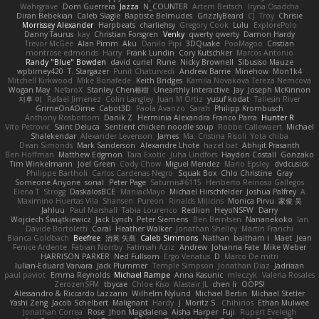
Wahrgrave
Dom Guerrera
Jazza
N_COUNTER
Artem Beitsch
Iryna Osadcha
Diran Bebekian
Caleb Slagle
Baptiste Belmudes
GrizzlyBeard
CJ
Troy
Chrisie
Morrissey Alexander
Harpbeats
charliehsy
Gregory Cook
Lulu
ExplorePolo
Danny Taurus
kay
Christian Forsgren
Venky
qwerty qwerty
Damon Hardy
Trevor McGee
Alan Pimm
Aku
Danilo Pipi
3DQuake
PooMagoo
Cristian
montrose edmonds
Harry
Frank Lundin
Cory Kutschker
Marcos Antonio
Randy "Blue" Bowden
david curiel
Rune
Nicky Brownell
Sibusiso Mauze
wpbirney420
T. Stargazer
Punit Chaturvedi
Andrew Barrie
Minehow
Mon1k4
Mitchell Kirkwood
Mike Bonafede
Keith Bridges
Kamila Novakova Tereza Nemcova
Wogan May
NefaroX
Stanley Chen榕樹
Unearthly Interactive
Jay
Joseph McKinnon
지후 이
Rafael Jimenez
Colin Langley
Juan M Ortiz
yusuf kodat
Taliesin River
GrimeOnADime
Cabot3D
Paola Avanzo
Sarah
Philipp Krombusch
Anthony Rosbottom
Danik Z
Herminia Alexandra Franco Parra
Hunter R
Vito Petrović
Saint Deluca
Sentient chicken noodle soup
Robbe Callewaert
Michael
Shalekendar
Alexander Levenson
James
Ma. Cristina Risoli
Yota chiba
Dean Simonds
Mark Sanderson
Alexandre Lhote
hazel bat
Abhijit Prasanth
Ben Hoffman
Matthew Edgmon
Tara Exotic
Juha Lindfors
Haydon Costall
Gonzako
Tim Winkelmann
Joel Green
Cody Chow
Miguel Mendez
Mario Epsley
dvdcusick
Philippe Bartholi
Carlos Cardenas Negro
Squak Box
Chlo Christine
Gray
Someone Anyone
sonal
Peter Page
Saturnis#6115
Heriberto Reinoso Gallegos
Elena T
Strogg
DaskalosBCE
ManiacMayo
Michael Hirschfelder
Joshua Palfrey
A
Maximino Huertas Vila
Shansen
Pureon
Rinalds Miļicins
Monica Pirvu
家俊 吴
Jahluu
Paul Marshall
Tabia Lourenco
Redlion
HeyoNSFW
Darry
Wojciech Świątkiewicz
Jack Lynch
Peter Siemens
Ben Berntsen
Nananekoko
Ian
Davide Bortoletti
Coral
Heather Walker
Jonathan Shelley
Martín Franchi
Bianca Goldbach
Beefree
治英 矢島
Caleb Simmons
Nathan
baitham i
Maet
Jean
Fenice Ardente
Fabian Norrby
Fatimah Aziz
Andrew
Johanna Fate
Mike Weber
HARRISON PARKER
Ned Fullsom
Ergo Venatus
D
Marco De mitri
Iulian-Eduard Varvara
Jack Plummer
Temple Simpson
Jonathan Diaz
Jadriaan
paul paviot
Emma Reynolds
Michael Rampe
Anna Kasunic
mleczyk
Valeria Rosales
ZerozenSFM
tbycae
Chloe Kiso
Alastair JL
chen li
OOPS!
Alessandro & Riccardo Lazzarin
Wilhelm Nylund
Michael Bertin
Michael Stetler
Yashi Zeng
Jacob Schelbert
Malignant
Hardy
J
Moritz S.
Chihirios
Ethan Mulwee
Jonathan Correa
Rose
Jhon Magdalena
Aisha Harper
Fuji
Rupert Eveleigh