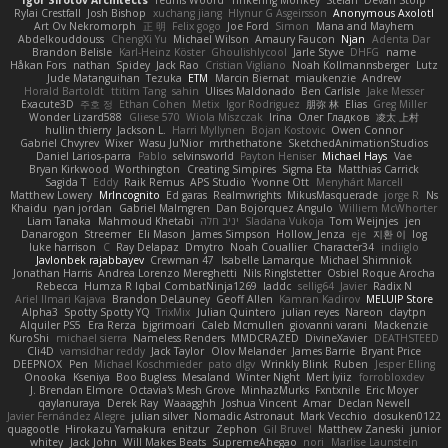
Rylai Crestfall
Josh Bishop
xuchang jiang
Hlynur G Asgeirsson
Anonymous Axolotl
Art Ov Nekromorph
正 明
Felix gogo
Joe Ford
Simon
Mana and Mayhem
Abdelkouddouss
ChengXi Yu
Michael Wilson
Amaury Faucon
Njan
Adenta Dar
Brandon Belisle
Karl-Heinz Köster
Ghoulishlycool
Jarle Styve
DHFG
name
Håkan Fors
nathan
Spidey
Jack Rao
Cristian Vigliano
Noah Kollmannsberger
Lutz
Jude Matanguihan
Tezuka
ETM
Marcin Biernat
miaukenzie
Andrew
Horald Bartoldt
ttitim Tang
sahin
Ulises Maldonado
Ben Carlisle
Jake Messer
Exacute3D
주호 정
Ethan Cohen
Metix
Igor Rodriguez
朋弥 林
Elias
Greg Miller
Wonder Lizard588
Gliese 570
Wiola Miszczak
Irina
Олег Гладков
凌太 上村
hullin thierry
Jackson L.
Harri Myllynen
Bojan Kostovic
Owen Connor
Gabriel Chvyrev
Wixer
Wasu Ju'Nior
mrthethatone
SketchedAnimationStudios
Daniel Larios-parra
Pablo
selvinsworld
Payton Heniser
Michael Hays
Vae
Bryan Kirkwood
Worthington
Creating Simpires
Sigma Eta
Matthias Carrick
Sagida T
Eddy
Raik Remus
APS Studio
Yvonne Ott
Menyhárt Marcell
Matthew Lowery
MrIncognito
Ed garas
Realmwrights
MikusMasquerade
jorge R
Ns
Khaidu
ryan jordan
Gabriel Malmgren
Dan Bojorquez Angulo
Williem McWhorter
Liam Tanaka
Mahmoud Khetabi
יניב חלה
Sladana Vukoja
Tom Weijnjes
jen
Danarogon
Streemer
Eli Mason
James Simpson
Hollow_Jenza
eje
지환 이
log
luke harrison
C
Ray Delapaz
Dmytro
Noah Couallier
Character34
indiiglo
Javlonbek rajabbayev
Crewman 47
Isabelle Lamarque
Michael Shimniok
Jonathan Harris
Andrea Lorenzo Mereghetti
Nils Ringlstetter
Osbiel Roque Arocha
Rebecca
Humza R Iqbal CombatNinja1269
laddc
sellig64
Javier
Radix N
Ariel Ilmari Kajava
Brandon DeLauney
Geoff Allen
Kamran Kadirov
MELUIP Store
Alpha3
Spotty Spotty YQ
TrixMix
Julian Quintero
julian reyes
Nareon
claytpn
Alquiler PS5
Era Rerza
bjgrimoari
Caleb Mcmullen
giovanni varani
Mackenzie
KuroShi
michael sierra
Nameless Renders
MMDCRAZED
DivineXavier
DEATHSTEED
Cli4D
vamsidhar reddy
Jack Taylor
Olov Melander
James Barrie
Bryant Price
DEEPNOX
Pen
Michael Koschmieder
pato dlgv
Wrinkly Blink
Ruben
Jesper Elling
Onooka
Kseniya
Boo Bugless
Mesaland
Winter Night
Mert İyiiz
forrobloxdev
J. Brendan Elmore
Octavia's Mesh Grove
MinhazMurks
Fxntxnile
Eric Moyer
qaylanuraya
Derek Ray
Waaagghh
Joshua Vincent
Amar
Declan Newell
Javier Fernández Alegre
julian silver
Nomadic Astronaut
Mark Vecchio
dosuken0122
quagootle
Hirokazu Yamakura
enitzur
Zephon
Gil Bruvel
Matthew Zaneski
junior
whitey
Jack John
Will Makes Beats
SupremeAhegao
nori
Marlise Launstein