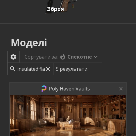
Зброя
Моделі
Спекотне
Сортувати за:
5
результати
Poly Haven Vaults