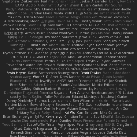
Virgil Shaw
Zeikomiray
TeaTime
Jonas Printzen
Ezekiel Alexander
Danny Ray Clark
BAMA Studio
Anton Smit
Ayman Sharaf
Dusan Runtak
Per Gouras
Kaitlyn Matchem
SBS
Chance K
Mistral Chronicles
cael mckinney
Jakey Floofle
Allison Cope
Brandon Morse
Vanta
ns103
Luigi Macaluso
simen stroek
19:48
Yu xin Ye
Adam Moore
Pascal Creative Design
Kelvin Yim
Yaroslav Leschenko
AI videomaking
Moon
正和 綱嶋
David KALFON
Dmitry Vinnik
Katti
keilyn nuñez
Wenxin Huang
Sarah BADJI
GrayDarth
Eli Herrington
ALP Gauna
ThatRamenDude
CluelessArt
Cергей Лозенко
Emmett Peck
Stefan Scotzniovsky
Hieu Tran
新之助 佐々木
Armin Bauer
Konrad Wantrych
E Barrios
Jack Malone
Harry Jumaidi
에이지
Eylül Solakoğlu
my moon, your stars
Jarod
Dinki
Alexey Vaitvud
Udi
Yurii Antonyuk
estuine
Queen Sitra
Fy Hy
Jack
Jacob Mars
Shaquita Puckett
Danning Lu
LunaLoutre
Andre Olivier
Andrew Rhyne
Dane Sands
Jdnbyd
William Parry
Zak Jarvis
Axel Allstar
vito schaniel
Ashley Cline
CHERRII
Tryvon Pittman
Heli Aldridge
jerry biggs jr
JakkeN
Anthony Castillo
Nikolai Strelioff
RYDBRG PHOTOGRAPHY
Yogev Levy
Abdullah Alshammari
Thomas Steele
Alicia Zimmermann
Patrick Zulke
Fran Aspen
Freyka V
Taylor Gonzalez
Trevor Seitz
Aaron
Eva Eoska V
Williscool
Here4StuffAndAllThat
Zoltán Simon
Londolan
Cedric Wurm
Max King
CucuZulu
Radosław Bela
Loris Olivier
Erwin Heyms
Rafael Santisteban Baumgartner
Fenrir Fawkes
MaddieMooMoon
shuhao wang
WorldBLD
Artet
Drew Tanner
Navid Eshaq
Aubin Nicoleau
Blandine Ducrocq
JewelEyed
ANDY
Anton Friedman
時里ZYC
Joe Stadnik
Brett Schmidt
Adam Derenne
Daniel Vera Morales
Mattias Eriksson
le-cds
Jamie Oakley
Shihan Barbee
Brenden Cameron
Jay Hart
Lourens Lessing
Dominique Fitzgerald
Federico Bagarolo
Eon Valterra
NeckbeardLover445
Lucian
cooshy
Toms Seglins
Fuller Pendleton
Eduard Marsinyac
Matthew J Clarke
Danny Dimbleby
Thomas Lloyd
clenhart
Ben Wilson
minkis kim
Manenblack
Martten Maasik
Edward Maxym
BetterAsBad _
RO
SwunkusSwede
hauke lienau
HAR
valsekamerplant
Cemile Høyer
Viviane Souza
Meredith Jones
Van Gun
Brittany Martin
Robyn Roach
Kai Wu
Carr Simpson
Mike Galland
Brian Eichenberger
Syl Pu
Kevin Jeryd
Christian Tennant
SporkSkaffel
Zac Zabawa
Junzhe Zhu
nate arnold
Flynn Duniho
Pietro Piemontese
Ronnie Barnett
Todd Bennion
SpacePuffle
Tristan Fogle
Spec
Peter G
rayryeng
鸝瑩 魏
Craig Smith
fatcat
Daisuke Nagasawa
Bruf4
Anastasia Komaritska
Laurent Belcour
Kenneth Simmons
Amir Mansour
Joaquim Vergara
Lizbeth
Dakota Klatt
Bryn Morrison-Elliott
Mana
Simeon Milkov Velchevsky
Camille De Bastiani