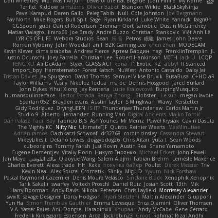
Dan Wheatley
Md. Wasif Anjum
Lewis of the Rat Brigade
Juan Pinilla
My Name
Iggy
Terifict
Kiddow
simsterns
Olivier Babet
Brandon Wilkie
BlackSkyNinja
Pavel Karapud
Daren Gallo
Peleg Tabib
Null
Cole Johnson
Joe Bergmann
Pav North
Mike Rogers
Bull Spit
Sage
Ryan Kirkland
Luke White
Yannick
falgn0n
CGSpoon
gubi
Daniel Robertson
Brennan Oort
sanxbile
Dustin McGlinchey
Matias Vialagro
lininx66
Joe Brady
Andre Buzzo
Christian Stankovic
Việt Anh Lê
LYRICS OF LIFE
Webora Studios
Sean
乐 音
Petros
眠瓏
James
John Deere
Roman Vyborny
John Woodall
an l
BZK Gaming Leo
chen zhen
MODECAM
Kevin Klever
dima sirababa
Andrew Pierce
Артем Бардин
nagi
FranklinTremplin
JL
Iustin Ocunschi
Joey Parrella
Christian Lee
Robert Hankinson
M0TH
Jack Ü
LCQP
FENG XU
Ali DeAdam
Styxx
GLASS ACT
kona
T1 Exotic
RZ
abby!
ll Stanced
Import_bpy
Hamsternator
Forest Katsch
NuWest
Antonio Castaldo
Daisy Jai
Tristan Davies
Jay Spurgeon
David Thomas
Samuel Vikse Bruvik
BusaBusa
C+HO aR
Taylor Williams
Vasily
Nikoloz Todua
ma de
Dennis Hosgood
Jared Bullard
John Dykes
Yihui Xiong
Jay Renteria
Lucie Královcová
BurpingMusquito
humansoulinterface
Hector Estrada
Ranya Zhong
_Blobster_
Le sun
megan lavoie
Spartan 052
Brayden evans
Austin Taylor
S Mingkwan
Wawy
Kerstetter
Gicly Rodríguez
DryingUEFN
IS IT?
Thunderjaw Thunderjaw
Carlos Martin Jr
Studio 9
Alberto Hernandez
Running Man
Digital Ancients
Vlajko Tomić
Dan Palasz
Fadil Bay
Fabricio BJS
Ash Younes
Mr Memz
Paweł Krysiak
Gavin Dasuta
The Mighty KC
Nifty Nic
UltimateTJF
Quistis
Reinier Weerts
MaxMinutiae
Adrián ramos
Oachkatzl Schwoaf
dr32768
corbin tinsley
Cassandra Stewart
MikeyLikesIt
Delano Lowes
doggybdog26
Chris Aitan
yuta t
Sean Woods
cubeorigins
Tommy Parish
Just Rovin
Austin Rea
Shane Yamamoto
Eugene Dementjev
Vitaliy Florin
Никуся Гноянко
Michael Eckert
John Fewell
Jon Mayo
مالك البلوشي
Qiaoyue Wang
Salem Alajmi
Fabian Brehm
Lemesle Maxence
Charles Everett
Alexa trade
HH
Keke
покупка байер
Poulet
Derek Messier
Trivi
Kevin Neal
Alex Souza
Cromatik
Slinky
Migu D
Yyyum
Nick Forshaw
Pascal Raymond Cazemier
Denis Moura Velasco
Sinclaire Black
Xenophik Xenophik
Tarik Sakalli
swarfey
Vojtech Proschl
Daniel Ruiz
Josiah Scott
13th
Mik
Harry Boorman
Andy Davis
Nikolai Petersen
Chris Layfield
Morrissey Alexander
swxift
savage Designer
Darcy Hodgson
Ryan Stelzleni
Martin Alexander
Giupponi
Yun Ha
Simon Tremblay Gauthier
Emma Levesque
Erica Dlamini
Oliver Thomsen
V A
Yasser Raies
Anil Dongre
Haradinxiii
Khupaar
Andy McCabe
Gene Cerrato
Frederik Kirkegaard Esbensen
Arda
Jackrobin23
Groot
Rahmat Rizal Andhi