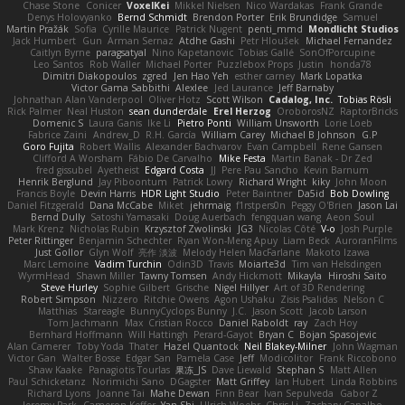
Chase Stone
Conicer
VoxelKei
Mikkel Nielsen
Nico Wardakas
Frank Grande
Denys Holovyanko
Bernd Schmidt
Brendon Porter
Erik Brundidge
Samuel
Martin Pražák
Sofia
Cyrille Maurice
Patrick Nugent
penti_mmd
Mondlicht Studios
Jack Humbert
Gun
Arman Sernaz
Atdhe Gashi
Petr Hloušek
Michael Fernandez
Caitlyn Byrne
paragsatyal
Nino Kapetanovic
Tobias Gallé
SonOfPorcupine
Leo Santos
Rob Waller
Michael Porter
Puzzlebox Props
Justin
honda78
Dimitri Diakopoulos
zgred
Jen Hao Yeh
esther carney
Mark Lopatka
Victor Gama Sabbithi
Alexlee
Jed Laurance
Jeff Barnaby
Johnathan Alan Vanderpool
Oliver Hotz
Scott Wilson
Cadalog, Inc.
Tobias Rösli
Rick Palmer
Neal Huston
sean dunderdale
Erel Herzog
OroborosNZ
RaptorBricks
Domenic S
Laura Ganis
Ike Li
Pietro Ponti
William Unsworth
Lorie Loeb
Fabrice Zaini
Andrew_D
R.H. García
William Carey
Michael B Johnson
G.P
Goro Fujita
Robert Wallis
Alexander Bachvarov
Evan Campbell
Rene Gansen
Clifford A Worsham
Fábio De Carvalho
Mike Festa
Martin Banak - Dr Zed
fred gissubel
Ayetheist
Edgard Costa
JJ
Pere Pau Sancho
Kevin Barnum
Henrik Berglund
Jay Piboontum
Patrick Lowry
Richard Wright
kiky
John Moon
Francis Boyle
Devin Harris
HDR Light Studio
Peter Baintner
Da5id
Bob Dowling
Daniel Fitzgerald
Dana McCabe
Miket
jehrmaig
f1rstpers0n
Peggy O'Brien
Jason Lai
Bernd Dully
Satoshi Yamasaki
Doug Auerbach
fengquan wang
Aeon Soul
Mark Krenz
Nicholas Rubin
Krzysztof Zwolinski
JG3
Nicolas Côté
V-o
Josh Purple
Peter Rittinger
Benjamin Schechter
Ryan Won-Meng Apuy
Liam Beck
AuroranFilms
Just Gollor
Glyn Wolf
亮作 淡波
Melody Helen MacFarlane
Makoto Izawa
Marc Lemoine
Vadim Turchin
Odin3D
Travis
Moiarte3d
Tim van Helsdingen
WyrmHead
Shawn Miller
Tawny Tomsen
Andy Hickmott
Mikayla
Hiroshi Saito
Steve Hurley
Sophie Gilbert
Grische
Nigel Hillyer
Art of 3D Rendering
Robert Simpson
Nizzero
Ritchie Owens
Agon Ushaku
Zisis Psalidas
Nelson C
Matthias
Stareagle
BunnyCyclops Bunny
J.C.
Jason Scott
Jacob Larson
Tom Jachmann
Max
Cristian Rocco
Daniel Raboldt
ray
Zach Hoy
Bernhard Hoffmann
Will Hattingh
Perard-Gayot
Bryan C
Bojan Spasojevic
Alan Camerer
Toby Yoda
Thater
Hazel Quantock
Neil Blakey-Milner
John Wagman
Victor Gan
Walter Bosse
Edgar San
Pamela Case
Jeff
Modicolitor
Frank Riccobono
Shaw Kaake
Panagiotis Tourlas
果冻_JS
Dave Liewald
Stephan S
Matt Allen
Paul Schicketanz
Norimichi Sano
DGagster
Matt Griffey
Ian Hubert
Linda Robbins
Richard Lyons
Joanne Tai
Mahe Dewan
Finn Bear
Ivan Sepulveda
Gabor Z
Jeremy Park
Cameron Keffer
Yan Shi
Ulrich Woehr
Chris Li
Zachary Capalbo