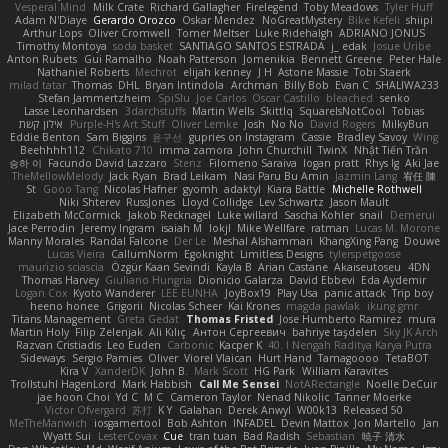
Vesperal Mind
Milk Crate
Richard Gallagher
Firelegend
Toby Meadows
Tyler Huff
Adam N'Diaye
Gerardo Orozco
Oskar Mendez
NoGreatMystery
Bike Kefeli
shiipi
Arthur Lops
Oliver Cromwell
Tomer Meltser
Luke Ridehalgh
ADRIANO JONUS
Timothy Montoya
soda basket
SANTIAGO SANTOS ESTRADA
j_ edak
Josue Uribe
Anton Rubets
Gui Ramalho
Noah Patterson
Jomenikia
Bennett Greene
Peter Hale
Nathaniel Roberts
Mechrot
elijah kenney
J H
Astone Massie
Tobi Staerk
milad tatar
Thomas
DHL
Bryan Intindola
Archman
Billy Bob
Evan C
SHALIWA233
Stefan Jammertzheim
SpiSlu
Joe Carlos
Oscar Castillo
bleached
senko
Lasse Leonhardsen
3darchstuffs
Martin Wells
Skittlq
SquareIsNotCool
Tobias
אילון קשת
Purple-H's Art Stuff
Oliver Lemke
Josh
No No
David Rogers
MilkyBun
Eddie Benton
Sam Biggins
윤구선
gupries on Instagram
Cassie
Bradley Savoy
Wing
Beehhhh112
Chikato 710
imma zamora
John Churchill
TwinX
Nhật Tiến Trần
승하 이
Facundo David Lazzaro
Stenz
Filomeno Saraiva
logan pratt
Rhys lg
Aki Jae
TheMellowMelody
Jack Ryan
Brad Leikam
Nasi Paru Bu Amin
Jazmin Lang
宥任 陳
St
Gooo Tang
Nicolas Hafner
gyomh
adaktyl
Kiara Battle
Michelle Rothwell
Niki Shterev
RussJones
Lloyd Collidge
Lev Schwartz
Jason Mault
Elizabeth McCormick
Jakob Recknagel
Luke willard
Sascha Kohler
snail
Demerui
Jace Perrodin
Jeremy Ingram
isaiah M
lokjl
Mike Wellfare
ratman
Lucas M. Morone
Manny Morales
Randal Falcone
Der Le
Meshal Alshammari
KhangXing Pang
Douwe
Lucas Vieira
CallumNorm
Egoknight
Limitless Designs
tylerspetgoose
maurizio sciascia
Özgür Kaan Sevindi
Kayla B
Arian Castane
Akaiseutoseu
4DN
Thomas Harvey
Giuliano Hungria
Dionicio Galarza
David Ebbevi
Eda Aydemir
Logan Cox
Kyoto Wanderer
LEE EUNHA
JoyBox19
Play Usa
panic attack
Trip boy
heeno honee
Grigorii
Nicolas Scheer
Kai Krones
magda pawlak
ikung gmr
Titans Management
Greta Gedat
Thomas Fristed
Jose Humberto Ramirez
mura
Martin Holy
Filip Zelenjak
Ali Kılıç
Антон Сергеевич
bahriye taşdelen
Sky JK Arch
Razvan Cristiadis
Leo Euden
Carbonic
Kacper K
40. I Nengah Raditya Karya Putra
Sideways
Sergio Pamies
Oliver
Viorel Vlaican
Hurt Hand
Tamagoooo
TetaBOT
Kira V
XanderDK
John B.
Mark Scott
HG Park
William Karavites
Trollstuhl HagenLord
Mark Habbish
Call Me Sensei
NotARectangle
Noelle DeCuir
jae hoon Choi
Yd C
M C
Cameron Taylor
Nenad Nikolic
Tanner Moerke
Victor Ofvergard
苏打
K Y
Galahan
Derek Anwyl
W00k13
Released 50
MeTheManwich
iosgamertool
Bob Ashton
INFADEL
Devin Mattox
Jon Martello
Jan
Wyatt Sui
LesterCovax
Cue
tran tuan
Bad Radish
Sebastian
暁子 清水