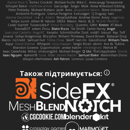
Daniel Ruiz G
Kortez Crockett
Michael Fuchs
Mike C.
Александр Татаринов
Schuyler Baker
matthew armer
Gav Judge
Sergio
Misik
Alexa Wilkerson Editing
Peter Pietlasky
Michael Buttaro
Jackt
Aero
Jacqueline Valero
Steve mcbees
Amberlie Rodriguez
Uranus Peregrine
kokuragari
CJ Duguay
Ivan
Assima Dauletbek
ツキ ミ
Adam
NinjaSubRosa
Andrew Stone
Avery
rwgames
felipe zucoli
ethan M
Yakoto
DB3d
Mason
Nene
高 日
Nicolo' Paolino
Cedar Scarlett
Tunanodra-P
Victor Bondatiy
Quentin
GWH
Kirsten
KT Mack
FrantaBOT
edwin Zhou
Blake Rizzo
Tal Smith
Carter Farrey
Angel
Juan José Castaño
HugoRC
Xenalto
Schmitthoffer Zsolt
indi81
biscuit
Kay
Toff
Jovana
Sofiya Ibragimova
BlizzyFox
William Thirlaway
David Brown
Babacar Diop
Marco
noCrxdit
Samuel Furr
Trisha Chua
Skkiff
nan mi
GlazeDonut
William Travis
Aspyr
David Vidmar
Whispers
rony maayan
Sergio Rizen
abimi
Ace 6s
TLAlice
Brandon Gowera
Qupomotion
anwar hakim
mkdesigners
Patrick W
Isaac Castañeda
Miltos
imduong2k6
Michael Berger
Q Uto
TheCrispySnake
Dionis
Isaac Nguyen
4jakers18
tuna
Rafal
Jeroen Natter
Samuel Blake
Maximillian Dono
draqon ofwhitestars
Ash Patron
Lorenzo
Lucas Cordeiro
Також підтримується: