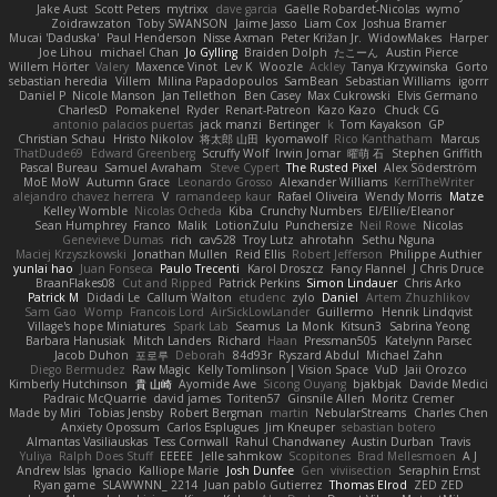
Jake Aust
Scott Peters
mytrixx
dave garcia
Gaëlle Robardet-Nicolas
wymo
Zoidrawzaton
Toby SWANSON
Jaime Jasso
Liam Cox
Joshua Bramer
Mucai 'Daduska'
Paul Henderson
Nisse Axman
Peter Križan Jr.
WidowMakes
Harper
Joe Lihou
michael Chan
Jo Gylling
Braiden Dolph
たこーん
Austin Pierce
Willem Hörter
Valery
Maxence Vinot
Lev K
Woozle
Ackley
Tanya Krzywinska
Gorto
sebastian heredia
Villem
Milina Papadopoulos
SamBean
Sebastian Williams
igorrr
Daniel P
Nicole Manson
Jan Tellethon
Ben Casey
Max Cukrowski
Elvis Germano
CharlesD
Pomakenel
Ryder
Renart-Patreon
Kazo Kazo
Chuck CG
antonio palacios puertas
jack manzi
Bertinger
k
Tom Kayakson
GP
Christian Schau
Hristo Nikolov
将太郎 山田
kyomawolf
Rico Kanthatham
Marcus
ThatDude69
Edward Greenberg
Scruffy Wolf
Irwin Jomar
曜萌 石
Stephen Griffith
Pascal Bureau
Samuel Avraham
Steve Cypert
The Rusted Pixel
Alex Söderström
MoE MoW
Autumn Grace
Leonardo Grosso
Alexander Williams
KerriTheWriter
alejandro chavez herrera
V
ramandeep kaur
Rafael Oliveira
Wendy Morris
Matze
Kelley Womble
Nicolas Ocheda
Kiba
Crunchy Numbers
El/Ellie/Eleanor
Sean Humphrey
Franco
Malik
LotionZulu
Punchersize
Neil Rowe
Nicolas
Genevieve Dumas
rich
cav528
Troy Lutz
ahrotahn
Sethu Nguna
Maciej Krzyszkowski
Jonathan Mullen
Reid Ellis
Robert Jefferson
Philippe Authier
yunlai hao
Juan Fonseca
Paulo Trecenti
Karol Droszcz
Fancy Flannel
J Chris Druce
BraanFlakes08
Cut and Ripped
Patrick Perkins
Simon Lindauer
Chris Arko
Patrick M
Didadi Le
Callum Walton
etudenc
zylo
Daniel
Artem Zhuzhlikov
Sam Gao
Womp
Francois Lord
AirSickLowLander
Guillermo
Henrik Lindqvist
Village's hope Miniatures
Spark Lab
Seamus
La Monk
Kitsun3
Sabrina Yeong
Barbara Hanusiak
Mitch Landers
Richard
Haan
Pressman505
Katelynn Parsec
Jacob Duhon
포로루
Deborah
84d93r
Ryszard Abdul
Michael Zahn
Diego Bermudez
Raw Magic
Kelly Tomlinson | Vision Space
VuD
Jaii Orozco
Kimberly Hutchinson
貴 山崎
Ayomide Awe
Sicong Ouyang
bjakbjak
Davide Medici
Padraic McQuarrie
david james
Toriten57
Ginsnile Allen
Moritz Cremer
Made by Miri
Tobias Jensby
Robert Bergman
martin
NebularStreams
Charles Chen
Anxiety Opossum
Carlos Esplugues
Jim Kneuper
sebastian botero
Almantas Vasiliauskas
Tess Cornwall
Rahul Chandwaney
Austin Durban
Travis
Yuliya
Ralph Does Stuff
EEEEE
Jelle sahmkow
Scopitones
Brad Mellesmoen
A J
Andrew Islas
Ignacio
Kalliope Marie
Josh Dunfee
Gen
viviisection
Seraphin Ernst
Ryan game
SLAWWNN_ 2214
Juan pablo Gutierrez
Thomas Elrod
ZED ZED