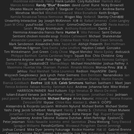
montrose edmonds
Harry
Frank Lundin
Cory Kutschker
Harnick Atur
Marcos Antonio
Randy "Blue" Bowden
david curiel
Rune
Nicky Brownell
Sibusiso Mauze
wpbirney420
T. Stargazer
Punit Chaturvedi
Andrew Barrie
Minehow
Mon1k4
Mitchell Kirkwood
Mike Bonafede
Keith Bridges
Kamila Novakova Tereza Nemcova
Wogan May
NefaroX
Stanley Chen榕樹
Unearthly Interactive
Jay
Joseph McKinnon
지후 이
Rafael Jimenez
Colin Langley
Juan M Ortiz
yusuf kodat
Taliesin River
GrimeOnADime
Cabot3D
Paola Avanzo
Sarah
Philipp Krombusch
Anthony Rosbottom
Danik Z
Herminia Alexandra Franco Parra
Hunter R
Vito Petrović
Saint Deluca
Sentient chicken noodle soup
Robbe Callewaert
Michael
Shalekendar
Alexander Levenson
James
Ma. Cristina Risoli
Yota chiba
Dean Simonds
Mark Sanderson
Alexandre Lhote
hazel bat
Abhijit Prasanth
Ben Hoffman
Matthew Edgmon
Tara Exotic
Juha Lindfors
Haydon Costall
Gonzako
Tim Winkelmann
Joel Green
Cody Chow
Miguel Mendez
Mario Epsley
dvdcusick
Philippe Bartholi
Carlos Cardenas Negro
Squak Box
Chlo Christine
Gray
Someone Anyone
sonal
Peter Page
Saturnis#6115
Heriberto Reinoso Gallegos
Elena T
Strogg
DaskalosBCE
ManiacMayo
Michael Hirschfelder
Joshua Palfrey
A
Maximino Huertas Vila
Shansen
Pureon
Rinalds Miļicins
Monica Pirvu
家俊 吴
Jahluu
Paul Marshall
Tabia Lourenco
Redlion
HeyoNSFW
Darry
Wojciech Świątkiewicz
Jack Lynch
Peter Siemens
Ben Berntsen
Nananekoko
Ian
Davide Bortoletti
Coral
Heather Walker
Jonathan Shelley
Martín Franchi
Bianca Goldbach
Beefree
治英 矢島
Caleb Simmons
Nathan
baitham i
Maet
Jean
Fenice Ardente
Fabian Norrby
Fatimah Aziz
Andrew
Johanna Fate
Mike Weber
HARRISON PARKER
Ned Fullsom
Ergo Venatus
D
Marco De mitri
Iulian-Eduard Varvara
Jack Plummer
Temple Simpson
Jonathan Diaz
Jadriaan
paul paviot
Emma Reynolds
Michael Rampe
Anna Kasunic
mleczyk
Valeria Rosales
ZerozenSFM
tbycae
Chloe Kiso
Alastair JL
chen li
OOPS!
Alessandro & Riccardo Lazzarin
Wilhelm Nylund
Michael Bertin
Michael Stetler
Yashi Zeng
Jacob Schelbert
Malignant
Hardy
J
Moritz S.
Chihirios
Ethan Mulwee
Jonathan Correa
Rose
Jhon Magdalena
Aisha Harper
Fuji
Rupert Eveleigh
JaaySweeney
Andrei Tabone
Ruslana Dutchak
Allen Partridge
EpsilonCG
Peter Jessiman
Nikki Navaille
komito
emil
Saintetixx
Zhou Weitong
Tony Elwood
Sprague Williams
FeroshGirlSims
Worawut Pongchen
Daniel Jennings
Joshua Conard
Mike Dyer
Jeremy Fukunaga
Rockie Hoerter
鸿彬 邱
Gabriel Brenne
Carmine Ciccone
Paul Shewan
luke gentile
Lux_Fox
azbeaupre
Binsei Numao