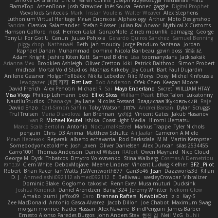
Smoke EA Graffiti
Eric G
Karen Collins
Joseph Krzywoszyja
Nathanaël Platz
FlameTop
AshenBone
Josh Strawder
Inês Sousa
Fennec
gaggle
Digital Prophet
Vsevolods Gniteckis
Mark
Tristan Voulelis
Walter Weaver
Alex Stephens
Luthonium Virtual Heritage
Илья Снопков
Alphaology
Arthur
Moto Designshop
Sandra
Classical Salamander
Stefan Plösser
Julian Rai Anwor
Mythical X Customs
Harrison Gafford
nost
Hemen Galal
GonzoNole
Zineb mounfik
damageg
George
Tony Li
For Got U
Canun
Juuso Pohjola
Gerardo Quiros Sanchez
Samuel Benning
piggy chop
Nathanaël
Beth
jan moudry
Jorge Panduro Santana
Jordan
Raphael Dahan
Muhammad
oominx
Nicola Baribeau
gavin poss
宣臣 紀
Adam Knight
Jeshire Kiten Katt
Samuel Bidne
Lisa
toomanydans
Jack saksik
Arianna Mex
Brooklen Ashleigh
Oliver Cretton
kiki
Patrick Balthrop
Simon Probert
micheal
Mortal Void Studios
Mathias Kirkeby
Jay Court
Bart Paul Dujardin
Anilene Gassner
Holger Tollbäck
Nikita Lebedev
Filip Morys
Doxy
Michel Kinfoussia
lewdgazer
川頁 可可
First Last
Bob Anderson
Ofek Chen
Keegan Moore
David French
Alex Pehotin
Michael R
Sai
Maya Enderland
Sxcret
WILLIAM HTAY
Misa Vlogs
Philipp Lehmann
bob
Elliot Sloss
William Peart
Effex Talon
Lukatonny
NautiluStudios
Chanakya
Jay Lane
Nicolas Fossard
Владислав Жуковський
Raje
Daviid Enzo
Carl-Simon Sahlin
Toby Watson
אלמוג
Andrei Barsan
Dylan Scruggs
Trul Trulsen
Maria Diavolova
Ian Brennan
なのは
Vincent Gates
Jakub Hasanov
Ivan R
Michael Keutel
Ishika
Coast Light Media
Hiromi Uematsu
Marco Scala Bertolin
Antonio
NocturnalKestrel
Markus Trappe
Tyler Nichols
penguin
Chris
D3 Anima
Matthew Schultz
Ali Jaafar
Cameron A Miele
Илья Несенюк
Reperak
alberto echavarria
Rod Barksdale
M M
Martin Kempster
Somebodyoncetoldme
Josh Laxen
Oliver Danielsen
Alex Duncan
silas 2534455
Carro1001
Thomas Anderson
Daniel Wilson
RAfort
Owen Maynard
Nico Cloud
George M. Dyck
Thbatcos
Dmytro Volovnenko
Stina Walberg
Cosmas A Demetriou
ענבר פז
Clem White
DeboxMojave
Meene Lindner
Vincent Ludwig Kiefner
BF2 _Pilot
Robert
Brian Racer
Ian Watts
JGWentworth877
Gan3e46
Jean
Dazzworks3d
Kilian
D. J.
Ahmed.ashii092112 ahmed092112
E. Belliveau
wesleyCrowbar
Vibralizer
Dominic Blake
Goglomo
takoslvt
Renn Exev
Musa muturi
Ducksink
Joshua Kendrick
Daniel Arendzen
Bang1324
Jeremy Whitter
Nekom Glew
Amako Izumi
jeffox09
Caro
Brennan Rafters
NewbieDot
iz o
Kay-S
Zee MacDonald
Antonio Gasca-Alvarez
Jacob Dillon
Joe Chabot
Maximum Swag
morgan monroe
Nader Hassan
Alex Navarre
BlindPenguin
James Barber
Ernesto Alonso Paredes Burgos
John Anders Stav
현진 김
Neil McG
buhii