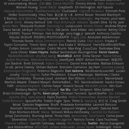
AI videomaking
Moon
正和 綱嶋
David KALFON
Dmitry Vinnik
Katti
keilyn nuñez
Wenxin Huang
Sarah BADJI
GrayDarth
Eli Herrington
ALP Gauna
manuel chiocchetta
ThatRamenDude
CluelessArt
Cергей Лозенко
Emmett Peck
Stefan Scotzniovsky
Hieu Tran
新之助 佐々木
Armin Bauer
Konrad Wantrych
E Barrios
Jack Malone
Harry Jumaidi
에이지
Eylül Solakoğlu
my moon, your stars
Jarod
Dinki
Alexey Vaitvud
Udi
Yurii Antonyuk
estuine
Queen Sitra
Fy Hy
Jack
Jacob Mars
Shaquita Puckett
Danning Lu
LunaLoutre
Andre Olivier
Andrew Rhyne
Dane Sands
Jdnbyd
William Parry
Zak Jarvis
Axel Allstar
vito schaniel
Ashley Cline
CHERRII
Tryvon Pittman
Heli Aldridge
jerry biggs jr
JakkeN
Anthony Castillo
Nikolai Strelioff
RYDBRG PHOTOGRAPHY
Yogev Levy
Abdullah Alshammari
Thomas Steele
Alicia Zimmermann
Patrick Zulke
Fran Aspen
Freyka V
Taylor Gonzalez
Trevor Seitz
Aaron
Eva Eoska V
Williscool
Here4StuffAndAllThat
Zoltán Simon
Londolan
Cedric Wurm
Max King
CucuZulu
Radosław Bela
Loris Olivier
Erwin Heyms
Rafael Santisteban Baumgartner
Fenrir Fawkes
MaddieMooMoon
shuhao wang
WorldBLD
Artet
Drew Tanner
Navid Eshaq
Aubin Nicoleau
Blandine Ducrocq
JewelEyed
ANDY
Anton Friedman
時里ZYC
Joe Stadnik
Brett Schmidt
Adam Derenne
Daniel Vera Morales
Mattias Eriksson
le-cds
Jamie Oakley
Shihan Barbee
Brenden Cameron
Jay Hart
Lourens Lessing
Dominique Fitzgerald
Federico Bagarolo
Eon Valterra
NeckbeardLover445
Lucian
cooshy
Toms Seglins
Fuller Pendleton
Eduard Marsinyac
Matthew J Clarke
Danny Dimbleby
Thomas Lloyd
clenhart
Ben Wilson
minkis kim
Manenblack
Martten Maasik
Edward Maxym
BetterAsBad _
RO
SwunkusSwede
hauke lienau
HAR
valsekamerplant
Cemile Høyer
Viviane Souza
Meredith Jones
Van Gun
Brittany Martin
Robyn Roach
Kai Wu
Carr Simpson
Mike Galland
Brian Eichenberger
Syl Pu
Kevin Jeryd
Christian Tennant
SporkSkaffel
Zac Zabawa
Junzhe Zhu
nate arnold
Flynn Duniho
Pietro Piemontese
Ronnie Barnett
Todd Bennion
SpacePuffle
Tristan Fogle
Spec
Peter G
rayryeng
鸝瑩 魏
Craig Smith
fatcat
Daisuke Nagasawa
Bruf4
Anastasia Komaritska
Laurent Belcour
Kenneth Simmons
Amir Mansour
Joaquim Vergara
Lizbeth
Dakota Klatt
Bryn Morrison-Elliott
Mana
Simeon Milkov Velchevsky
Camille De Bastiani
Jenya Zenchenko
Burning Astral
Three Hats
Jamonidas
Soul Evans
Carlos Javier
Silverelitist
Dane Bucao
Salomé Lagarde
Patricio Torres
Clara Truchsess
Chantal LeBlanc
Garrett Calloway
nøixzy
Nicholas Day
Svetlin
Marco Evangelisti
Jack Kibble-White
MTU1500
Jordan Krakowski
Juuso Sipilä
SofaKing42
Frank