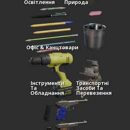
Освітлення
Природа
Офіс & Канцтовари
Інструменти
Транспортні
Та
Засоби Та
Обладнання
Перевезення