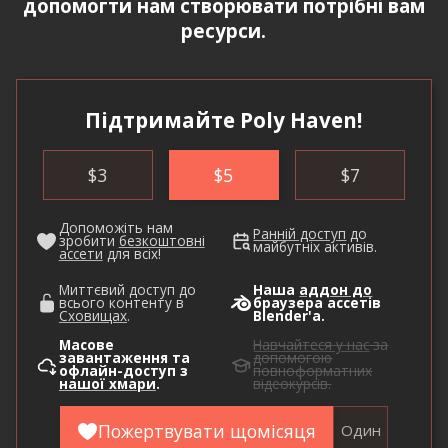
допомогти нам створювати потрібні вам
ресурси.
Підтримайте Poly Haven!
$
3
$
5
$
7
Допоможіть нам
Ранній доступ
до
зробити
безкоштовні
майбутніх активів.
ассети
для всіх!
Миттєвий доступ до
Наша
аддон до
всього контенту в
браузера ассетів
Сховищах
.
Blender'а.
Масове
Навчайтеся у нас
за
завантаження та
допомогою
офлайн-доступ з
повноформатних
нашої хмари
.
відеокурсів.
Пожертвувати щомісяця
Один