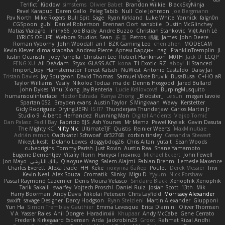
Terifict
Kiddow
simsterns
Olivier Babet
Brandon Wilkie
BlackSkyNinja
Pavel Karapud
Daren Gallo
Peleg Tabib
Null
Cole Johnson
Joe Bergmann
Pav North
Mike Rogers
Bull Spit
Sage
Ryan Kirkland
Luke White
Yannick
falgn0n
CGSpoon
gubi
Daniel Robertson
Brennan Oort
sanxbile
Dustin McGlinchey
Matias Vialagro
lininx66
Joe Brady
Andre Buzzo
Christian Stankovic
Việt Anh Lê
LYRICS OF LIFE
Webora Studios
Sean
乐 音
Petros
眠瓏
James
John Deere
Roman Vyborny
John Woodall
an l
BZK Gaming Leo
chen zhen
MODECAM
Kevin Klever
dima sirababa
Andrew Pierce
Артем Бардин
nagi
FranklinTremplin
JL
Iustin Ocunschi
Joey Parrella
Christian Lee
Robert Hankinson
M0TH
Jack Ü
LCQP
FENG XU
Ali DeAdam
Styxx
GLASS ACT
kona
T1 Exotic
RZ
abby!
ll Stanced
Import_bpy
Hamsternator
Forest Katsch
NuWest
Antonio Castaldo
Daisy Jai
Tristan Davies
Jay Spurgeon
David Thomas
Samuel Vikse Bruvik
BusaBusa
C+HO aR
Taylor Williams
Vasily
Nikoloz Todua
ma de
Dennis Hosgood
Jared Bullard
John Dykes
Yihui Xiong
Jay Renteria
Lucie Královcová
BurpingMusquito
humansoulinterface
Hector Estrada
Ranya Zhong
_Blobster_
Le sun
megan lavoie
Spartan 052
Brayden evans
Austin Taylor
S Mingkwan
Wawy
Kerstetter
Gicly Rodríguez
DryingUEFN
IS IT?
Thunderjaw Thunderjaw
Carlos Martin Jr
Studio 9
Alberto Hernandez
Running Man
Digital Ancients
Vlajko Tomić
Dan Palasz
Fadil Bay
Fabricio BJS
Ash Younes
Mr Memz
Paweł Krysiak
Gavin Dasuta
The Mighty KC
Nifty Nic
UltimateTJF
Quistis
Reinier Weerts
MaxMinutiae
Adrián ramos
Oachkatzl Schwoaf
dr32768
corbin tinsley
Cassandra Stewart
MikeyLikesIt
Delano Lowes
doggybdog26
Chris Aitan
yuta t
Sean Woods
cubeorigins
Tommy Parish
Just Rovin
Austin Rea
Shane Yamamoto
Eugene Dementjev
Vitaliy Florin
Никуся Гноянко
Michael Eckert
John Fewell
Jon Mayo
مالك البلوشي
Qiaoyue Wang
Salem Alajmi
Fabian Brehm
Lemesle Maxence
Charles Everett
Alexa trade
HH
Keke
покупка байер
Poulet
Derek Messier
Trivi
Kevin Neal
Alex Souza
Cromatik
Slinky
Migu D
Yyyum
Nick Forshaw
Pascal Raymond Cazemier
Denis Moura Velasco
Sinclaire Black
Xenophik Xenophik
Tarik Sakalli
swarfey
Vojtech Proschl
Daniel Ruiz
Josiah Scott
13th
Mik
Harry Boorman
Andy Davis
Nikolai Petersen
Chris Layfield
Morrissey Alexander
swxift
savage Designer
Darcy Hodgson
Ryan Stelzleni
Martin Alexander
Giupponi
Yun Ha
Simon Tremblay Gauthier
Emma Levesque
Erica Dlamini
Oliver Thomsen
V A
Yasser Raies
Anil Dongre
Haradinxiii
Khupaar
Andy McCabe
Gene Cerrato
Frederik Kirkegaard Esbensen
Arda
Jackrobin23
Groot
Rahmat Rizal Andhi