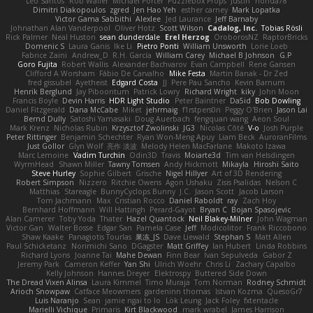
Leo Santos
Rob Waller
Michael Porter
Puzzlebox Props
Justin
honda78
Dimitri Diakopoulos
zgred
Jen Hao Yeh
esther carney
Mark Lopatka
Victor Gama Sabbithi
Alexlee
Jed Laurance
Jeff Barnaby
Johnathan Alan Vanderpool
Oliver Hotz
Scott Wilson
Cadalog, Inc.
Tobias Rösli
Rick Palmer
Neal Huston
sean dunderdale
Erel Herzog
OroborosNZ
RaptorBricks
Domenic S
Laura Ganis
Ike Li
Pietro Ponti
William Unsworth
Lorie Loeb
Fabrice Zaini
Andrew_D
R.H. García
William Carey
Michael B Johnson
G.P
Goro Fujita
Robert Wallis
Alexander Bachvarov
Evan Campbell
Rene Gansen
Clifford A Worsham
Fábio De Carvalho
Mike Festa
Martin Banak - Dr Zed
fred gissubel
Ayetheist
Edgard Costa
JJ
Pere Pau Sancho
Kevin Barnum
Henrik Berglund
Jay Piboontum
Patrick Lowry
Richard Wright
kiky
John Moon
Francis Boyle
Devin Harris
HDR Light Studio
Peter Baintner
Da5id
Bob Dowling
Daniel Fitzgerald
Dana McCabe
Miket
jehrmaig
f1rstpers0n
Peggy O'Brien
Jason Lai
Bernd Dully
Satoshi Yamasaki
Doug Auerbach
fengquan wang
Aeon Soul
Mark Krenz
Nicholas Rubin
Krzysztof Zwolinski
JG3
Nicolas Côté
V-o
Josh Purple
Peter Rittinger
Benjamin Schechter
Ryan Won-Meng Apuy
Liam Beck
AuroranFilms
Just Gollor
Glyn Wolf
亮作 淡波
Melody Helen MacFarlane
Makoto Izawa
Marc Lemoine
Vadim Turchin
Odin3D
Travis
Moiarte3d
Tim van Helsdingen
WyrmHead
Shawn Miller
Tawny Tomsen
Andy Hickmott
Mikayla
Hiroshi Saito
Steve Hurley
Sophie Gilbert
Grische
Nigel Hillyer
Art of 3D Rendering
Robert Simpson
Nizzero
Ritchie Owens
Agon Ushaku
Zisis Psalidas
Nelson C
Matthias
Stareagle
BunnyCyclops Bunny
J.C.
Jason Scott
Jacob Larson
Tom Jachmann
Max
Cristian Rocco
Daniel Raboldt
ray
Zach Hoy
Bernhard Hoffmann
Will Hattingh
Perard-Gayot
Bryan C
Bojan Spasojevic
Alan Camerer
Toby Yoda
Thater
Hazel Quantock
Neil Blakey-Milner
John Wagman
Victor Gan
Walter Bosse
Edgar San
Pamela Case
Jeff
Modicolitor
Frank Riccobono
Shaw Kaake
Panagiotis Tourlas
果冻_JS
Dave Liewald
Stephan S
Matt Allen
Paul Schicketanz
Norimichi Sano
DGagster
Matt Griffey
Ian Hubert
Linda Robbins
Richard Lyons
Joanne Tai
Mahe Dewan
Finn Bear
Ivan Sepulveda
Gabor Z
Jeremy Park
Cameron Keffer
Yan Shi
Ulrich Woehr
Chris Li
Zachary Capalbo
Kelly Johnson
Hannes Dreyer
Elektrospy
Buttered Side Down
The Dread Vixen Alinsa
Laura Kimmel
Timo Muraja
Tom Norman
Rodney Schmidt
Arioch Snowpaw
Catface Meowmers
gardeninn thomas
Istvan Kozma
QuesoGr7
Luis Naranjo
Sean
jamie ngai to lo
Lök Leung
Jack Foley
fxtentacle
Marielli Vichique
Primaris
Kirt Blackwood
mark wrabel
James Harrison