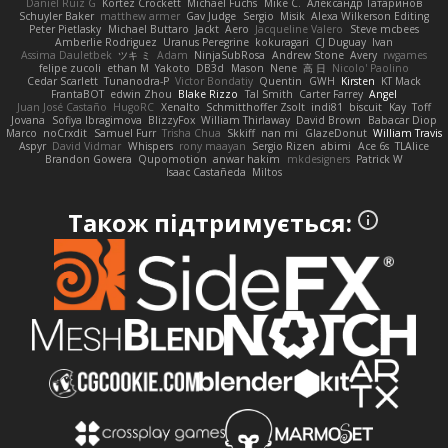
Daniel Ruiz G
Kortez Crockett
Michael Fuchs
Mike C.
Александр Татаринов
Schuyler Baker
matthew armer
Gav Judge
Sergio
Misik
Alexa Wilkerson Editing
Peter Pietlasky
Michael Buttaro
Jackt
Aero
Jacqueline Valero
Steve mcbees
Amberlie Rodriguez
Uranus Peregrine
kokuragari
CJ Duguay
Ivan
Assima Dauletbek
ツキ ミ
Adam
NinjaSubRosa
Andrew Stone
Avery
rwgames
felipe zucoli
ethan M
Yakoto
DB3d
Mason
Nene
高 日
Nicolo' Paolino
Cedar Scarlett
Tunanodra-P
Victor Bondatiy
Quentin
GWH
Kirsten
KT Mack
FrantaBOT
edwin Zhou
Blake Rizzo
Tal Smith
Carter Farrey
Angel
Juan José Castaño
HugoRC
Xenalto
Schmitthoffer Zsolt
indi81
biscuit
Kay
Toff
Jovana
Sofiya Ibragimova
BlizzyFox
William Thirlaway
David Brown
Babacar Diop
Marco
noCrxdit
Samuel Furr
Trisha Chua
Skkiff
nan mi
GlazeDonut
William Travis
Aspyr
David Vidmar
Whispers
rony maayan
Sergio Rizen
abimi
Ace 6s
TLAlice
Brandon Gowera
Qupomotion
anwar hakim
mkdesigners
Patrick W
Isaac Castañeda
Miltos
Також підтримується: