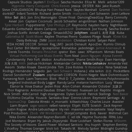
Capsule Studios
Jayden !
Enrique
Sascha Huncke
Elīza M.
Melli
arbiter1209
Hyprotix
Harry Conquest
Chris Reeves
Jessica
DESTER
Kiki
Jake Ruesch
Steve CHAUDANSON
Bhukya Hari Prasad Naik
Slaytex Marshall
Gromit
Dan Pachter
dork667
Infant Terrible
Richard
Jaelin Smith
mattyrails
Carl Schwerin
Joeri Lefévre
Mike
Sol
J&G
Jon
Eric Manongdo
Oliver Frost
DancingDeadGuy
Barry Connolly
Aeval
Jon
Captain Coconuts
Jacob Schealler
ari-goldman
Nathan Johnson
Tyler Herbert
Puppeteerist
Tyler Phillips
J.P. Raymond
hayden harry
NightRaven
Eduardo Gottschald
Abeni Campos
cameronfr
Dominick
Joe Young
Sascha Becker
Joshua Scelfo
Annah Gestaga
SmaackBZ62
JollyYeen
oscall L
友理 斉藤
Kuba
Gabrielius M
Scott Moen
Kaylee
Thomas Pierro
Gustavo Pliego
Noah
Юлія Кізі
Daisy Belknap
ZMM
Jason Anderson
Christian Kohli
Satyan Patel
YEDA HOME DECOR
Simon
Reg_LMO
Jacob Denault
ApocDev
Rumlo Olmub
Buz Carter
Bill Master
rpcexploiter
Reinaldus
jadedesign
Jamie Arseneault
K
Derek Toombs
Renato Pinochet
qrator
Ben
cawc
XPhantom
Mimski Beats
Virtual Performing Live Music Events
Tom Neal
Jason Nguyen
Alyssa Everett
Cyndersanity
Petr Fořt
disiboi
AnuRobinson
Shane Smith-Rojo
Evan Harridge
大海 久我
lilith
Joshua Hickman
Aleksandar Caricic
Nikita Leshakov
Amanda Vest
Axiom
Stefan Knaak
David Jindra
Tim
Zoie Robles
N Watanabe
Nina Takáčová
Rodrigo Hernández Salgado
Jan
Sari Schwarz
Indiana J
ella larkin
基德
Pocketfans
Daniel Sonderhoff
Zicalam
zephaniah CORSON
Florin Negele
Mark Dohrenbusch
Yunseong Noh
Liam Trancoso
Blob
Phill D
T_Zydelski
Konstantinos Polychroniadis
Targeted Individual Body Logger
Randy Lane
melanie hamilton
Lucy
Weasel
Elanor la
Vova Diakur
Jaden Rosi
Alon Cohen
Alexander October
文謙 許
Thor Ragnaros
Antoine Daubas
Ethan Tomaso
huaxuan Lei
Raptite
mogura
Nick Smith
AMcCarroll
high strangeness
Dylan Gorrell
Patrick Stallings
Neil Baker
ElUltimo DeLaFila
Yousick
Sankaku Bear
Dennis Libon
Reymeld Santiago
AJ
FacinusChip
Dakota Wreski
n_morcatti
killswitchkay
Charles Louie
Avaister
Liam Bryant
sagar sasson
rafael naranjo
Elijah
ELITE Scratch
Zack Kepner
Justin Rogow
Andre Labuschagne
lily ren
maxime vandecasteele
Vasyl Vasyliv
Post Production
Zbob
VW Winterstein
StorysComplete
Bob
Xavier
Mehmet Can
Nika Domi
Alexander Rayner-Barcelli
C
xd Idk
Hajime Tsunoda
FRNL Lou
Joel Montano
Bryan Hy
Jakub Zbyszynski
River Lockhart
Stefan Florea
MStorm
The Society of Visions
David Power
Michael Santoro
thu huynh
Stephen Bentley
I_ViceRoy
Thomas Granger
bloli loli
Takashi M.
Melody Spiker
Midnight Gunship