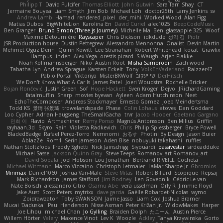
Philipp T
David Pulcifer
Thomas Elliott
John Gutwin
Sara Tarr
Shay
CT
Jermaine Bouyea
Liam Smyth
Jim Bob
Michael Loh
doctor25th
Larry Jenkins
sv
Andrew Lamb
Hamad
rendered_pixel
der_mihi
Worked Wood
Alan Figg
Matias Dubos
BigWhiteLion
Karolina En
David Curiel
alec1025
BeepCodeMusic
Ben Granger
Bruno Simon (Three.js Journey)
Michelle Ma
Ben
glassapple 325
Woof
Maxime Detournière
Rayscaper
Chris Dickson
idkdude
성익 김
Piotr
JSR Production house
Dustin Pettegrew
Alessandro Mennonna
Onalist
Devin Martin
Mehmet Oguz Derin
Quinn Kowitt
Lee Stranahan
Robert Whitehead
kocat
Grawlix
Hampus Linden
Alex Vega
orestis picard
S Waugh
Arjen Plakke
Noah Kollmannsberger
Niko
Austin Root
Misha Samorodin
Zach wood
Tabatha Lyn
Andrew Sprague
Karsten Eckelt
Tony
VolkEnVaderland
Raizzer47
Pablo Portal
Viktoriya
MisterBKWolf
שי יעקוב
DerHitsch
We Don't Know What A Car Is
James Patel
Joeri Woudstra
Rochelle Bricker
Bojan Rončević
Justin Green
Sof
Hope Hackett
Sven Kröger
Dejvo
JRichardGaming
fatalmuffin
Sharp
movies byevan
Ayleen
Adam Hutchinson
Neet
EchoTheComposer
Andreas Stockmayer
Ernesto Gomez
Joep Meindertsma
Todd KS
景琦 张景琦
trowelandspade
Phase
Colin Lohaus
atoves
Dan Goddard
Loo Cypher
Adrian Haugseng
TheSmallGacha
trvr
Jacob Hooper
Gaetano Gargano
민희 이
Flavio
Artmachiner
Remy Ponso
Magnús Antonsson
Ben Milius
Griffin
rayhaan.3d
Skyro
Rain
Violetta Radkevich
Chris
Philip Spiessberger
Bryce Powell
BladedBadge
Rafael Perez-Torro
Nemnomi
おるす
Photini By Design
Jason Buier
AblazZe
Rom1
Serin Jameson
Aden Bise
nobuyuki takahashi
ruffles
Nathan Stoltzfoos
Freddy Sghetti
Nick Jainschigg
Siyouardi
passivestar
sirdeadduke
Michael Sasse
Jackson Quinn Gray
Steve Teeps
Romanov_art Romanov_art
David Sopala
Joel Hobson
Lou Jonathan
Bertrand RIVEILL
Cocheta
Michael Witmann
Marco Vizcaino
Christoph Letmaier
LaMar Sharpe Jr
Gbromios
Minmax
Daniel1060
Joshua Van-Male
Steve Mitas
Robert Billard
Scopique
Repsaj
Mark Richardson
James Stafford
Jim Rodney
Len Govednik
Cédric Le van
Nate Borsch
alessandro Citro
Osamu Abe
vera usselman
Orly R
Jimmie Floyd
Jake Aust
Scott Peters
mytrixx
dave garcia
Gaëlle Robardet-Nicolas
wymo
Zoidrawzaton
Toby SWANSON
Jaime Jasso
Liam Cox
Joshua Bramer
Mucai 'Daduska'
Paul Henderson
Nisse Axman
Peter Križan Jr.
WidowMakes
Harper
Joe Lihou
michael Chan
Jo Gylling
Braiden Dolph
たこーん
Austin Pierce
Willem Hörter
Valery
Maxence Vinot
Lev K
Woozle
Ackley
Tanya Krzywinska
Gorto