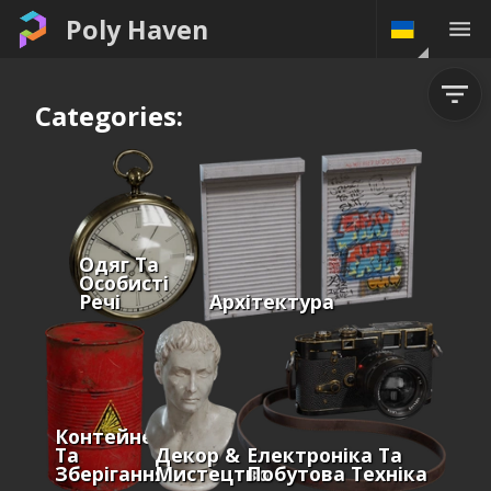
Poly Haven
Categories:
Одяг Та
Особисті
Речі
Архітектура
Контейнери
Та
Декор &
Електроніка Та
Зберігання
Мистецтво
Побутова Техніка