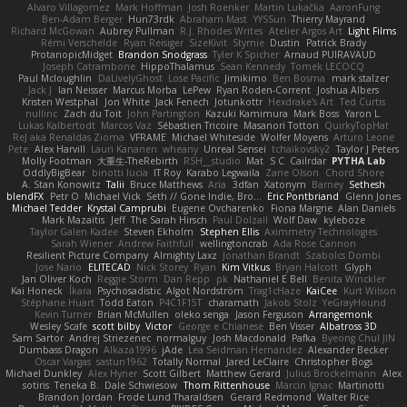
Alvaro Villagomez
Mark Hoffman
Josh Roenker
Martin Lukačka
AaronFung
Ben-Adam Berger
Hun73rdk
Abraham Mast
YYSSun
Thierry Mayrand
Richard McGowan
Aubrey Pullman
R.J. Rhodes Writes
Atelier Argos Art
Light Films
Rémi Verschelde
Ryan Reisiger
SizeKivit
Stymie
Dustin
Patrick Brady
ProtanopicMidget
Brandon Snodgrass
Tyler K Spicher
Arnaud PUIRAVAUD
Joseph Catrambone
HippoThalamus
Sean Kennedy
Tomek LECOCQ
Paul Mcloughlin
DaLivelyGhost
Lose Pacific
Jimikimo
Ben Bosma
mark stalzer
Jack J
Ian Neisser
Marcus Morba
LePew
Ryan Roden-Corrent
Joshua Albers
Kristen Westphal
Jon White
Jack Fenech
Jotunkottr
Hexdrake's Art
Ted Curtis
nullinc
Zach du Toit
John Partington
Kazuki Kamimura
Mark Boss
Yaron L.
Lukas Kalbertodt
Marcos Vaz
Sébastien Tricoire
Masanori Tottori
QuirkyTopHat
ReJ aka Renaldas Zioma
VFRAME
Michael Whiteside
Wolfer Moyens
Arturo Leone
Pete
Alex Harvill
Lauri Kananen
wheany
Unreal Sensei
tchaikovsky2
Taylor J Peters
Molly Footman
大重生-TheRebirth
RSH__studio
Mat
S C
Cailrdar
PYTHA Lab
OddlyBigBear
binotti lucia
IT Roy
Karabo Legwaila
Zane Olson
Chord Shore
A. Stan Konowitz
Talii
Bruce Matthews
Aria
3dfan
Xatonym
Barney
Sethesh
blendFX
Petr O
Michael Vick
Seth // Gone Indie, Bro...
Eric Pontbriand
Glenn Jones
Michael Tedder
Krystal Camprubi
Eugene Ovcharenko
Fiona Margrie
Alan Daniels
Mark Mazaitis
Jeff
The Sarah Hirsch
Paul Dolzall
Wolf Daw
kyleboze
Taylor Galen Kadee
Steven Ekholm
Stephen Ellis
Aximmetry Technologies
Sarah Wiener
Andrew Faithfull
wellingtoncrab
Ada Rose Cannon
Resilient Picture Company
Almighty Laxz
Jonathan Brandt
Szabolcs Dombi
Jose Nario
ELITECAD
Nick Storey
Ryan
Kim Vitkus
Bryan Halcott
Glyph
Jan Oliver Koch
Reggie Storm
Dan Repp
pk
Nathaniel E Bell
Benita Winckler
Kai Honeck
Íkara
Psychosadistic
Algot Nordström
Trag1cHaze
KaiCee
Kurt Wilson
Stéphane Huart
Todd Eaton
P4C1F15T
charamath
Jakob Stolz
YeGrayHound
Kevin Turner
Brian McMullen
oleko senga
Jason Ferguson
Arrangemonk
Wesley Scafe
scott bilby
Victor
George e Chianese
Ben Visser
Albatross 3D
Sam Sartor
Andrej Striezenec
normalguy
Josh Macdonald
Pafka
Byeong Chul JIN
Dumbass Dragon
Alkaza1996
jAde
Lea Seidman Hernandez
Alexander Becker
Oscar Vargas
sastun1962
Totally Normal
Jared LeClaire
Christopher Bogs
Michael Dunkley
Alex Hyner
Scott Gilbert
Matthew Gerard
Julius Brockelmann
Alex
sotiris
Teneka B.
Dale Schwiesow
Thom Rittenhouse
Marcin Ignac
Martinotti
Brandon Jordan
Frode Lund Tharaldsen
Gerard Redmond
Walter Rice