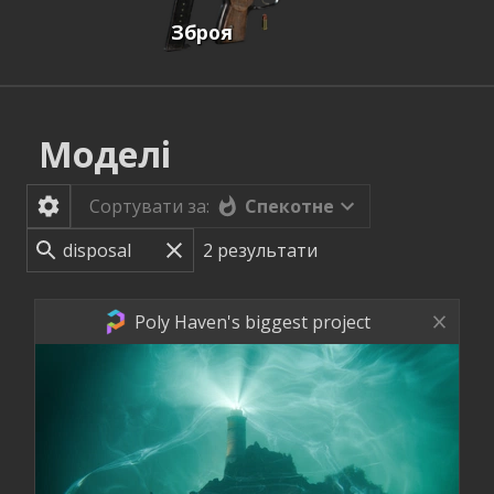
Зброя
Моделі
Спекотне
Сортувати за:
2
результати
Poly Haven's biggest project