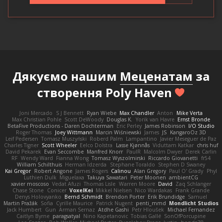
Дякуємо нашим
Меценатам
за
створення Poly Haven
Joni Mercado
S J Bennett
Ryan Wiebe
Max Chandler
Anton
Mike Verta
Max Christian Pohle
Scott DeWoody
Douglas K.
Yorik van Havre
Ernst Bronde
BetaFive Productions - Daren Dochterman
Eric Perley
James Robinson
I/O Studio
Roger Thomas
Joey Wittmann
Marcin Wiśniewski
James
JS
KangaroOz 3D
Leif Pedersen
Tomasz Muszyński
Roberd Palm
Lampantino
Javier Meseguer de Paz
Charles Tigner
Scott Wheeler
Eelco Dolstra
Lasse Kjønnås
Viduttam Katkar
chris huf
David Pekarek
Evan Seccombe
Manfred Knorr
PaulR
Malcolm Dwyer
Derek Carlin
RF
Wendy Ward
Fianna Wong
Tomasz Wyszolmirski
Riccardo Giovanetti
fr54
William Schilthuis
Herman Idzerda
Stephane Toraldo
Stephen D Swaney
Kai Gregor
Robert Angone
James Rogers
Calinou
Alan Gregory
Paul O' Grady
Phyl
Luthien Dulk
Miguelaxa
Takuya Sawatari
Peter Moonen
ambientCG
xavier moscoso
Vedat Afuzi
Thomas Lisle
Warren Moore
David
Zaq Schlanger
Chase Stone
Conicer
VoxelKei
Mikkel Nielsen
Nico Wardakas
Frank Grande
Denys Holovyanko
Bernd Schmidt
Brendon Porter
Erik Brundidge
Samuel
Martin Pražák
Sofia
Cyrille Maurice
Patrick Nugent
penti_mmd
Mondlicht Studios
Jack Humbert
Gun
Arman Sernaz
Atdhe Gashi
Petr Hloušek
Michael Fernandez
Caitlyn Byrne
paragsatyal
Nino Kapetanovic
Tobias Gallé
SonOfPorcupine