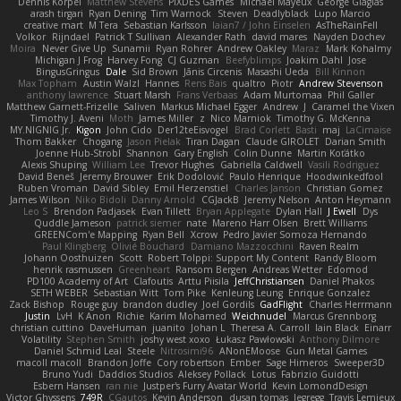
Dennis Korpel
Matthew Stevens
PIXDES Games
Michael Mayeux
George Giagias
arash tirgari
Ryan Dening
Tim Warnock
Steven
Deadlyblack
Lupo Marcio
creative mart
M Tera
Sebastian Karlsson
Iaian7 / John Einselen
AsTheRainFell
Volkor
Rijndael
Patrick T Sullivan
Alexander Rath
david mares
Nayden Dochev
Moira
Never Give Up
Sunamii
Ryan Rohrer
Andrew Oakley
Maraz
Mark Kohalmy
Michigan J Frog
Harvey Fong
CJ Guzman
Beefyblimps
Joakim Dahl
Jose
BingusGringus
Dale
Sid Brown
Jānis Circenis
Masashi Ueda
Bill Kinnon
Max Topham
Austin Walzl
Hannes
Rens Bais
qualtro
Piotr
Andrew Stevenson
anthony lawrence
Stuart Marsh
Frans Verbaas
Adam Murtomaa
Phil Galler
Matthew Garnett-Frizelle
Saliven
Markus Michael Egger
Andrew
J
Caramel the Vixen
Timothy J. Aveni
Moth
James Miller
z
Nico Marniok
Timothy G. McKenna
MY.NIGNIG Jr.
Kigon
John Cido
Der12teEisvogel
Brad Corlett
Basti
maj
LaCimaise
Thom Bakker
Chogang
Jason Pielak
Tiran Dagan
Claude GIROLET
Darian Smith
Joenne Hub-Strobl
Shannon
Gary English
Colin Dunne
Martin Koťátko
Alexis Shuping
William Lee
Trevor Hughes
Gabriella Caldwell
Vasili Rodriguez
David Beneš
Jeremy Brouwer
Erik Dodolović
Paulo Henrique
Hoodwinkedfool
Ruben Vroman
David Sibley
Emil Herzenstiel
Charles Janson
Christian Gomez
James Wilson
Niko Bidoli
Danny Arnold
CGJackB
Jeremy Nelson
Anton Heymann
Leo S
Brendon Padjasek
Evan Tillett
Bryan Applegate
Dylan Hall
J Ewell
Dys
Quddle Jameson
patrick siemer
nate
Mareno Harr Olsen
Brett Williams
GREENCom'e Mapping
Ryan Bell
Xcrow
Pedro Javier Somoza Hernando
Paul Klingberg
Olivié Bouchard
Damiano Mazzocchini
Raven Realm
Johann Oosthuizen
Scott
Robert Tolppi: Support My Content
Randy Bloom
henrik rasmussen
Greenheart
Ransom Bergen
Andreas Wetter
Edomod
PD100 Academy of Art
Clafoutis
Arttu Piisila
JeffChristiansen
Daniel Phakos
SETH WEBER
Sebastian Witt
Tom Pike
Kenleung Leung
Enrique Gonzalez
Zack Bishop
Rouge guy
brandon dudley
Joel Gordils
GadFlight
Charles Herrmann
Justin
LvH
K Anon
Richie
Karim Mohamed
Weichnudel
Marcus Grennborg
christian cuttino
DaveHuman
juanito
Johan L
Theresa A. Carroll
Iain Black
Einarr
Volatility
Stephen Smith
joshy west xoxo
Łukasz Pawłowski
Anthony Dilmore
Daniel Schmid Leal
Steele
Nitrosimi96
ANonEMoose
Gun Metal Games
macoll macoll
Brandon Joffe
Cory robertson
Ember
Sage Himeros
Sweeper3D
Bruno Yudi
Daddios Studios
Aleksey Pollack
Lotus
Fabrizio Guidotti
Esbern Hansen
ran nie
Justper's Furry Avatar World
Kevin LomondDesign
Victor Ghyssens
749R
CGautos
Kevin Anderson
dusan tomas
Jegregg
Travis Lemieux