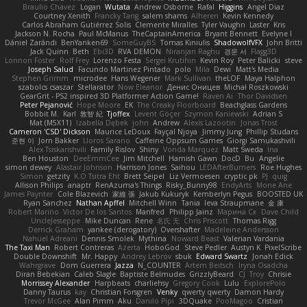
Braulio Chavez
Logan
Wutata
Andrew Osborne
Rafal
Higgins
Angel Diaz
Courtney Xenith
Francky Tang
salem shams
Alheren
Kevin Kennedy
Carlos Abraham Gutiérrez Solis
Clemente Miralles
Tyler Vaughn
Laster
Kris
Jackson N. Rocha
Paul McManus
TheCaptainAmerica
Bryant Bennett
Evelyne I
Dániel Zarándi
BenYanken69
SomeGuyBS
Tomas Kiniulis
ShadowolfVFX
John Britti
Jack Quinn
Beth
Ebi3D
RVA DEMON
Niranjan Raghu
경문 서
Flagg3D
Lonnon Foster
Rolf Frey
Lorenzo Festa
Sergei Krutihin
Kevin Roy
Peter Balicki
steve
Joseph Salud
Facundo Martinez Pintado
polo
Mila
Dewi
Matt's Media
Stephen Grimm
microdee
Hans Wegener
Mark Sullivan
theLOF
Maya Halphon
szabolcs csaszar
Stellarator
Now Eleanor
Денис Оницев
Michał Roszkowski
GearGrit - PS2 inspired 3D Platformer Action Game!
Raven Ai
Thor Davidsen
Peter Pejanović
Hope Moore
EK
The Creaky Floorboard
Beachglass Gardens
Bobbit M.
Karl
敦智 紀
Tjoffex
Levent Göçer
Szymon Kaniewski
Adrian S
Mat (M5X11)
Izabella Dębek
john
Andrew
Alexis Lazootin
Jonas Trost
Cameron 'CSD' Dickson
Maurice LeDoux
Fayçal Njoya
Jimmy Jung
Phillip Studans
준현 이
Jorn Bakker
Lloros Sarano
Caffeine Oppsum Games
Giorgi Samukashvili
Alex Tsiskarishvili
Family Rislov
Shiny
Vonda Marquez
Matt Sweda
Ina
Ben Houston
DeeEmmCee
Jim Mitchell
Hamish Gawn
DocD
Bu
Angelie
simon dewey
Alastair Johnson
Harrison Jones
Saihou
LEDAfterBurners
Roe Hughes
Simon
getzity
K.O Tsitra Eht
Brett Seipel
Liz Vermoesen
cryptic pk
PJ
quig
Allison Philips
anaptr
RenAzuma's Things
Risky_Bunny98
EndyArts
Mone Ane
James Paynter
Cole Blazevich
家維 張
Jakub Kukuryk
Kemberlyn Pegus
BOOSTED UK
Ryan Sanchez
Nathan Apffel
Mitchell Winn
Tania
Ieva Straupmane
金 康
Robert Marino
Victor De los Santos
Manfred
Philipp Jainz
Марина Ск
Dave Child
UncleJesseppe
Mike Duncan
Rene
名氏 无
Chris Priscott
Thomas Rigg
Derrick Graham
yankee (derogatory)
Overshafter
Madeleine Andersson
Nahuel Adreani
Dennis Smolek
Mythina
Noward Beast
Valerian Vardania
The Taxi Man
Robert Contreras
Azerta
HoboGod
Steve Pedler
Austyn K
PixelScribe
Double Downshift
Mr. Happy
Andrey Lebrov
sbuk
Edward Swartz
Jonah Edick
Wahrgrave
Dom Guerrera
Jazza
N_COUNTER
Artem Beitsch
Iryna Osadcha
Diran Bebekian
Caleb Slagle
Baptiste Belmudes
GrizzlyBeard
CJ
Troy
Chrisie
Morrissey Alexander
Harpbeats
charliehsy
Gregory Cook
Lulu
ExplorePolo
Danny Taurus
kay
Christian Forsgren
Venky
qwerty qwerty
Damon Hardy
Trevor McGee
Alan Pimm
Aku
Danilo Pipi
3DQuake
PooMagoo
Cristian