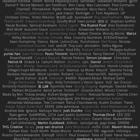
sebastian heredia
Villem
Milina Papadopoulos
SamBean
Sebastian Williams
igorrr
Daniel P
Nicole Manson
Jan Tellethon
Ben Casey
Max Cukrowski
Elvis Germano
CharlesD
Pomakenel
Ryder
Renart-Patreon
Kazo Kazo
Chuck CG
antonio palacios puertas
jack manzi
Bertinger
k
Tom Kayakson
GP
Christian Schau
Hristo Nikolov
将太郎 山田
kyomawolf
Rico Kanthatham
Marcus
ThatDude69
Edward Greenberg
Scruffy Wolf
Irwin Jomar
曜萌 石
Stephen Griffith
Pascal Bureau
Samuel Avraham
Steve Cypert
The Rusted Pixel
Alex Söderström
MoE MoW
Autumn Grace
Leonardo Grosso
Alexander Williams
KerriTheWriter
alejandro chavez herrera
V
ramandeep kaur
Rafael Oliveira
Wendy Morris
Matze
Kelley Womble
Nicolas Ocheda
Kiba
Crunchy Numbers
El/Ellie/Eleanor
Sean Humphrey
Franco
Malik
LotionZulu
Punchersize
Neil Rowe
Nicolas
Genevieve Dumas
rich
cav528
Troy Lutz
ahrotahn
Sethu Nguna
Maciej Krzyszkowski
Jonathan Mullen
Reid Ellis
Robert Jefferson
Philippe Authier
yunlai hao
Juan Fonseca
Paulo Trecenti
Karol Droszcz
Fancy Flannel
J Chris Druce
BraanFlakes08
Cut and Ripped
Patrick Perkins
Simon Lindauer
Chris Arko
Patrick M
Didadi Le
Callum Walton
etudenc
zylo
Daniel
Artem Zhuzhlikov
Sam Gao
Womp
Francois Lord
AirSickLowLander
Guillermo
Henrik Lindqvist
Village's hope Miniatures
Spark Lab
Seamus
La Monk
Kitsun3
Sabrina Yeong
Barbara Hanusiak
Mitch Landers
Richard
Haan
Pressman505
Katelynn Parsec
Jacob Duhon
포로루
Deborah
84d93r
Ryszard Abdul
Michael Zahn
Diego Bermudez
Raw Magic
Kelly Tomlinson | Vision Space
VuD
Jaii Orozco
Kimberly Hutchinson
貴 山崎
Ayomide Awe
Sicong Ouyang
bjakbjak
Davide Medici
Padraic McQuarrie
david james
Toriten57
Ginsnile Allen
Moritz Cremer
Made by Miri
Tobias Jensby
Robert Bergman
martin
NebularStreams
Charles Chen
Anxiety Opossum
Carlos Esplugues
Jim Kneuper
sebastian botero
Almantas Vasiliauskas
Tess Cornwall
Rahul Chandwaney
Austin Durban
Travis
Yuliya
Ralph Does Stuff
EEEEE
Jelle sahmkow
Scopitones
Brad Mellesmoen
A J
Andrew Islas
Ignacio
Kalliope Marie
Josh Dunfee
Gen
viviisection
Seraphin Ernst
Ryan game
SLAWWNN_ 2214
Juan pablo Gutierrez
Thomas Elrod
ZED ZED
James Abney
John kivinen
Kieran Kuhn
Alec Drake
Desert Viber
MutantMike
Carl Glittenberg
Martin Guldbaek
AVAinc.
Lariotjandy
papi bless
DRKRM
THG Creative
lia wu
joop van drunick
Julie Woodcock
nic96
Dzät
Maxim Krioukov
Furkan Kirac
Scott North
Reese Moore
nofreelunch 100
vagueish
Infinitipo
Riverin David-Alexandre
DennyB
NAN YI
Paul Gleason
Tales of Scale
Hank Kaamura
Mind Bird
robzilla
HonorableHoplite
madmacx
AlisserB
Tim Boylan