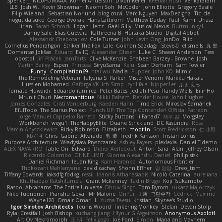
Spencer_
NicoPOWAAA
Kornel Anderson
Dixon Keller
Keenan Rush
Venkataram
LLB
Josh W.
Kevin Showman
Naomi Soh
McCoder
John Elliotte
Gregory Basile
Filip Wieland
Sebastian Norlund
blog cruvi
Marc Nguyen
MaxDezignz
Tic_cle
nogutidaisuke
George Dvorak
Haris Lattirom
Matthew Daday
Paul
Kamil Uriasz
Lirian
Sarah Schrock
Logan Hertz
Gaël Gilly
Musical Nexus
Buttmunky1
Danny Sale
Elias Guevara
Kathreena B
Huitaka Studio
Digital Abbot
Aleksandr Chebotariov
Cole Turner
John Kevin Ong
JonDo
Filip
Cornellus Pendrahgon
Striker The Fox
Lale
Gökhan Sazdağı
Steve-0
el smells
丸 黒
Domantas Jokšas
Eduard
EvilQ
Alexander Olesen
Luke C
Shawn Anderson
Tess
opostol
Jiří Ptáček
JamTarts
Clive McKenzie
Shabeen Barzey - Browne
Josh
Martin Bailey
Espen
Princess
SiryuSama
Kelu
Sean Derham
Sam Fowler
Funny_ Compilation69
htai wu
Nadia
Pupper
John KD
Mimic
The Remodeling Veteran
Talyana S
Parker
Mister Venom
Markku Hakala
Hussien Mohamed
Gaforga VK
Ich Simp
cyril faia
Nipper1er
ふぇ えっ
Tomato Huwaidi
Eduardo ramirez
Peter Bates
Jediah Pesu
Randy Wells
Eilir Ho
Mrunit Churi
Necromantique
Nikki Balsem
Render House
John Hughes
James Gonzales
Cristi Vanderburg
Kaeden Hahn
Timo Erick
Miroslav Šamánek
EfulTopo
The Starius Project
Punch UP: The Top Contender! Official Patreon
Jorge Manuel Cappello Barreto
Sticky Buttons
iiiFahad7
재우 김
Morgsley
Workbench
wegu1
TheHappyElite
Duane Strickland
DC Kasundra
Ross
Marcin Anyszkiewicz
Ricky Robinson
Elizabeth
moot1n
Scott Fredrickson
仁 小野
kb714
Chris
Gabriel Alvarado
哲 董
Fredrik Karlsson
Tristan Lorius
Purpose Architecture
Władysław Pryszczarek
Ashley Fayers
plexlexia
Daniel Tidemo
ALEX NAVARRO
Table On
Edward
Didier Aerlebout
Anton
Sara
Alan
Jeffrey Olson
Riccardo Colombo
OHNE LIMIT
Gionea Alexandru Daniel
philip sisk
Daniel Richman
Ieuan King
Karri Haranko
Autonomous Frontier
Thokozani Mahlanyane
david cachay
Shonn Effner
얍 얍얍
Oreo_tism
Tiffany Edwards
iaksdfg fodkg
ressii
Ioannis Athanasiadis
Nicolò Caterina
aureliana
Khuthadzo Ratshilumela
Grant Mckenney
Tadin Brego
Koji Tsukamoto
Rasool Abrahams
The Entire Universe
Dhruv Singh
Tom Byrom
Łukasz Majorczyk
Niko Tuononen
Pranshu Goyal
Mr Malone
OnPui
王庚
극단수작
Cédrick
Maxime
Wayne120
Omair Omari
L
Yuma Taesu
Kristian
Skyzee's Studio
Igor Sirotov Architects
Teunis Woord
Tinkering Monkey
Stefan
Devan Stolp
Rylai Crestfall
Josh Bishop
xuchang jiang
Hlynur G Asgeirsson
Anonymous Axolotl
Art Ov Nekromorph
正 明
Felix gogo
Joe Ford
Simon
Mana and Mayhem