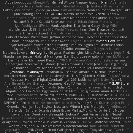
Abdelkouddouss
ChengXi Yu
Michael Wilson
Amaury Faucon
Njan
Adenta Dar
Brandon Belisle
Karl-Heinz Köster
Ghoulishlycool
Jarle Styve
DHFG
name
Håkan Fors
nathan
Spidey
Jack Rao
Cristian Vigliano
Noah Kollmannsberger
Lutz
Jude Matanguihan
Tezuka
ETM
Marcin Biernat
miaukenzie
Andrew
Horald Bartoldt
ttitim Tang
sahin
Ulises Maldonado
Ben Carlisle
Jake Messer
Exacute3D
Piotr Sztucki-Szewców
주호 정
Ethan Cohen
Metix
Winter
Igor Rodriguez
朋弥 林
Hank Logsdon
Elias
Javier Garay
Greg Miller
Wonder Lizard588
Gliese 570
Wiola Miszczak
Irina
Олег Гладков
凌太 上村
hullin thierry
Jackson L.
Harri Myllynen
Bojan Kostovic
Owen Connor
Gabriel Chvyrev
Wixer
Wasu Ju'Nior
mrthethatone
SketchedAnimationStudios
Daniel Larios-parra
Pablo
selvinsworld
Payton Heniser
Michael Hays
Vae
Bryan Kirkwood
Worthington
Creating Simpires
Sigma Eta
Matthias Carrick
Sagida T
Eddy
Raik Remus
APS Studio
Yvonne Ott
Menyhárt Marcell
Matthew Lowery
MrIncognito
Ed garas
Realmwrights
MikusMasquerade
jorge R
Ns
Khaidu
ryan jordan
Gabriel Malmgren
Dan Bojorquez Angulo
Williem McWhorter
Liam Tanaka
Mahmoud Khetabi
יניב חלה
Sladana Vukoja
Tom Weijnjes
jen
Danarogon
Streemer
Eli Mason
James Simpson
Hollow_Jenza
eje
지환 이
log
luke harrison
C
Ray Delapaz
Dmytro
Noah Couallier
Character34
indiiglo
Javlonbek rajabbayev
Crewman 47
Isabelle Lamarque
Michael Shimniok
Jonathan Harris
Andrea Lorenzo Mereghetti
Nils Ringlstetter
Osbiel Roque Arocha
Rebecca
Humza R Iqbal CombatNinja1269
laddc
sellig64
Javier
Radix N
Ariel Ilmari Kajava
Brandon DeLauney
Geoff Allen
Kamran Kadirov
MELUIP Store
Alpha3
Spotty Spotty YQ
TrixMix
Julian Quintero
julian reyes
Nareon
claytpn
Alquiler PS5
Era Rerza
bjgrimoari
Caleb Mcmullen
giovanni varani
Mackenzie
KuroShi
michael sierra
Nameless Renders
MMDCRAZED
DivineXavier
DEATHSTEED
Cli4D
vamsidhar reddy
Jack Taylor
Olov Melander
James Barrie
Bryant Price
DEEPNOX
Pen
Michael Koschmieder
pato dlgv
Wrinkly Blink
Ruben
Jesper Elling
Onooka
Kseniya
Boo Bugless
Mesaland
Winter Night
Mert İyiiz
forrobloxdev
J. Brendan Elmore
Octavia's Mesh Grove
MinhazMurks
Fxntxnile
Eric Moyer
qaylanuraya
Derek Ray
Waaagghh
Joshua Vincent
Amar
Declan Newell
Javier Fernández Alegre
julian silver
Nomadic Astronaut
Mark Vecchio
dosuken0122
quagootle
Hirokazu Yamakura
enitzur
Zephon
Gil Bruvel
Matthew Zaneski
junior
whitey
Jack John
Will Makes Beats
SupremeAhegao
nori
Marlise Launstein
Vesperal Mind
Milk Crate
Richard Gallagher
Firelegend
Toby Meadows
Tyler Huff