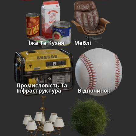
Їжа Та Кухня
Меблі
Промисловість Та
Інфраструктура
Відпочинок