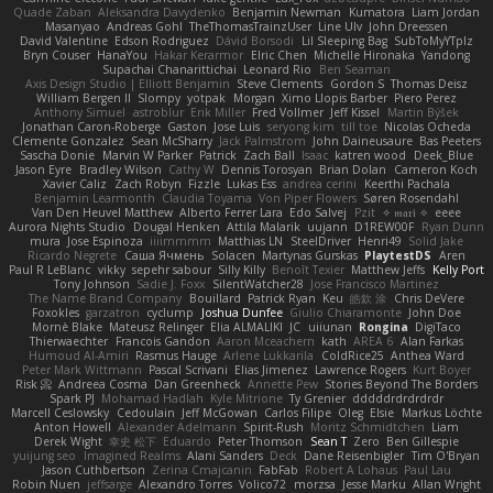
Quade Zaban
Aleksandra Davydenko
Benjamin Newman
Kumatora
Liam Jordan
Masanyao
Andreas Gohl
TheThomasTrainzUser
Line Ulv
John Dreessen
David Valentine
Edson Rodriguez
Dávid Borsodi
Lil Sleeping Bag
SubToMyYTplz
Bryn Couser
HanaYou
Hakar Kerarmor
Elric Chen
Michelle Hironaka
Yandong
Supachai Chanarittichai
Leonard Rio
Ben Seaman
Axis Design Studio | Elliott Benjamin
Steve Clements
Gordon S
Thomas Deisz
William Bergen II
Slompy
yotpak
Morgan
Ximo Llopis Barber
Piero Perez
Anthony Simuel
astroblur
Erik Miller
Fred Vollmer
Jeff Kissel
Martin Býšek
Jonathan Caron-Roberge
Gaston
Jose Luis
seryong kim
till toe
Nicolas Ocheda
Clemente Gonzalez
Sean McSharry
Jack Palmstrom
John Daineusaure
Bas Peeters
Sascha Donie
Marvin W Parker
Patrick
Zach Ball
Isaac
katren wood
Deek_Blue
Jason Eyre
Bradley Wilson
Cathy W
Dennis Torosyan
Brian Dolan
Cameron Koch
Xavier Caliz
Zach Robyn
Fizzle
Lukas Ess
andrea cerini
Keerthi Pachala
Benjamin Learmonth
Claudia Toyama
Von Piper Flowers
Søren Rosendahl
Van Den Heuvel Matthew
Alberto Ferrer Lara
Edo Salvej
Pzit
✧ 𝔪𝔞𝔯𝔦 ✧
eeee
Aurora Nights Studio
Dougal Henken
Attila Malarik
uujann
D1REW00F
Ryan Dunn
mura
Jose Espinoza
iiiimmmm
Matthias LN
SteelDriver
Henri49
Solid Jake
Ricardo Negrete
Саша Ячмень
Solacen
Martynas Gurskas
PlaytestDS
Aren
Paul R LeBlanc
vikky
sepehr sabour
Silly Killy
Benoît Texier
Matthew Jeffs
Kelly Port
Tony Johnson
Sadie J. Foxx
SilentWatcher28
Jose Francisco Martinez
The Name Brand Company
Bouillard
Patrick Ryan
Keu
皓欽 涂
Chris DeVere
Foxokles
garzatron
cyclump
Joshua Dunfee
Giulio Chiaramonte
John Doe
Mornè Blake
Mateusz Relinger
Elia ALMALIKI
JC
uiiunan
Rongina
DigiTaco
Thierwaechter
Francois Gandon
Aaron Mceachern
kath
AREA 6
Alan Farkas
Humoud Al-Amiri
Rasmus Hauge
Arlene Lukkarila
ColdRice25
Anthea Ward
Peter Mark Wittmann
Pascal Scrivani
Elias Jimenez
Lawrence Rogers
Kurt Boyer
Risk 📀
Andreea Cosma
Dan Greenheck
Annette Pew
Stories Beyond The Borders
Spark PJ
Mohamad Hadlah
Kyle Mitrione
Ty Grenier
dddddrdrdrdrdr
Marcell Ceslowsky
Cedoulain
Jeff McGowan
Carlos Filipe
Oleg
Elsie
Markus Löchte
Anton Howell
Alexander Adelmann
Spirit-Rush
Moritz Schmidtchen
Liam
Derek Wight
幸史 松下
Eduardo
Peter Thomson
Sean T
Zero
Ben Gillespie
yuijung seo
Imagined Realms
Alani Sanders
Deck
Dane Reisenbigler
Tim O'Bryan
Jason Cuthbertson
Zerina Cmajcanin
FabFab
Robert A Lohaus
Paul Lau
Robin Nuen
jeffsarge
Alexandro Torres
Volico72
morzsa
Jesse Marku
Allan Wright