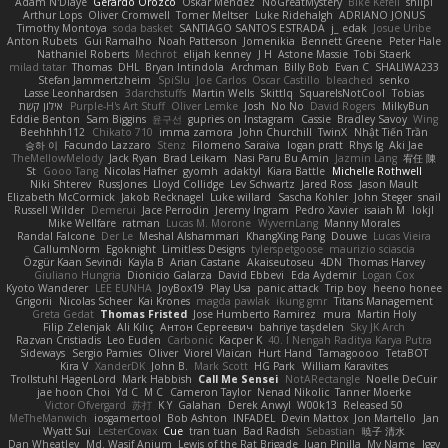
Adam N'Diaye
Gerardo Orozco
Oskar Mendez
NoGreatMystery
Bike Kefeli
shiipi
Arthur Lops
Oliver Cromwell
Tomer Meltser
Luke Ridehalgh
ADRIANO JONUS
Timothy Montoya
soda basket
SANTIAGO SANTOS ESTRADA
j_ edak
Josue Uribe
Anton Rubets
Gui Ramalho
Noah Patterson
Jomenikia
Bennett Greene
Peter Hale
Nathaniel Roberts
Mechrot
elijah kenney
J H
Astone Massie
Tobi Staerk
milad tatar
Thomas
DHL
Bryan Intindola
Archman
Billy Bob
Evan C
SHALIWA233
Stefan Jammertzheim
SpiSlu
Joe Carlos
Oscar Castillo
bleached
senko
Lasse Leonhardsen
3darchstuffs
Martin Wells
Skittlq
SquareIsNotCool
Tobias
אילון קשת
Purple-H's Art Stuff
Oliver Lemke
Josh
No No
David Rogers
MilkyBun
Eddie Benton
Sam Biggins
윤구선
gupries on Instagram
Cassie
Bradley Savoy
Wing
Beehhhh112
Chikato 710
imma zamora
John Churchill
TwinX
Nhật Tiến Trần
승하 이
Facundo Lazzaro
Stenz
Filomeno Saraiva
logan pratt
Rhys lg
Aki Jae
TheMellowMelody
Jack Ryan
Brad Leikam
Nasi Paru Bu Amin
Jazmin Lang
宥任 陳
St
Gooo Tang
Nicolas Hafner
gyomh
adaktyl
Kiara Battle
Michelle Rothwell
Niki Shterev
RussJones
Lloyd Collidge
Lev Schwartz
Jared Ross
Jason Mault
Elizabeth McCormick
Jakob Recknagel
Luke willard
Sascha Kohler
John Steger
snail
Russell Wilder
Demerui
Jace Perrodin
Jeremy Ingram
Pedro Xavier
isaiah M
lokjl
Mike Wellfare
ratman
Lucas M. Morone
WyvernLang
Manny Morales
Randal Falcone
Der Le
Meshal Alshammari
KhangXing Pang
Douwe
Lucas Vieira
CallumNorm
Egoknight
Limitless Designs
tylerspetgoose
maurizio sciascia
Özgür Kaan Sevindi
Kayla B
Arian Castane
Akaiseutoseu
4DN
Thomas Harvey
Giuliano Hungria
Dionicio Galarza
David Ebbevi
Eda Aydemir
Logan Cox
Kyoto Wanderer
LEE EUNHA
JoyBox19
Play Usa
panic attack
Trip boy
heeno honee
Grigorii
Nicolas Scheer
Kai Krones
magda pawlak
ikung gmr
Titans Management
Greta Gedat
Thomas Fristed
Jose Humberto Ramirez
mura
Martin Holy
Filip Zelenjak
Ali Kılıç
Антон Сергеевич
bahriye taşdelen
Sky JK Arch
Razvan Cristiadis
Leo Euden
Carbonic
Kacper K
40. I Nengah Raditya Karya Putra
Sideways
Sergio Pamies
Oliver
Viorel Vlaican
Hurt Hand
Tamagoooo
TetaBOT
Kira V
XanderDK
John B.
Mark Scott
HG Park
William Karavites
Trollstuhl HagenLord
Mark Habbish
Call Me Sensei
NotARectangle
Noelle DeCuir
jae hoon Choi
Yd C
M C
Cameron Taylor
Nenad Nikolic
Tanner Moerke
Victor Ofvergard
苏打
K Y
Galahan
Derek Anwyl
W00k13
Released 50
MeTheManwich
iosgamertool
Bob Ashton
INFADEL
Devin Mattox
Jon Martello
Jan
Wyatt Sui
LesterCovax
Cue
tran tuan
Bad Radish
Sebastian
暁子 清水
Dan Wheatley
Md. Wasif Anjum
Lewis of the Rat Brigade
Juan Pinilla
My Name
Iggy