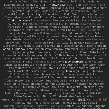
Jermaine Dawson
Chen Huang
Étienne Pikatoff
Sri Sonti
Bassy's Games
Bailey Rosenthal
George Luna
JEFF
Plane2House
Bob F
Matt
Zoemoney
Azula
Christopher Johansen
Harry Merrett
Respectable Studios
Phil Wilt
Dmitry Sorokin
Cookymine
Daniel Dias
Pixi_lab
MD1
Veronica
Rory
Brendan Droppo
Kelton McEwen
Rico Levitt
Liquid Cooled
Nadia
Pedro Viana
Oleksii Komarov
Can
Desmond Johnson
Richard
Roman Volobuev
Teraa Bull
Chodey
Luke Fenwick
Xindrrobo
Noura S
Brett Wheeler
Bees Wax
Nicole Pérez
Frank Hereford
Carlos Ramírez
Arianna Montanari
Ikkeii
Shannonigans
Maggie Raycheva
Richard Funnell
Leonardo Borsten
Vinicius Morgado
BluntBSE
CW Animations
Anonymous Person
鈴葵
Jeff Kraemer
Nicole Findlay
Shirley
Lisa Anders
Angus McAloon
George Willaman
Sparazza D
RKG media
Manu T
S K
Lucas Signoles
NinjARTA
Mohamedmoawad Hilal
Tamás Kuklics
Pierre Moore
seguin matthis
OneGhastlyGhoul
yannick tooy
Toby Howe
Nastassia Reutskaya
Chris Wintermyer
Liam Davis
chris reis
Ross
styles
Blaine Gray
Lewis Stephens
Alex Brown
MDTH
maru
Make
Yokami c:
mik
Scott
Jonathan Ojibway
Brandon
Swann Fourmanoy
sinsin
Ken Ishikawa
Stanislav
ryan mrazik
峻辰 朱
Joshua Jacobs
Joseph Dignan
Ta Sp
Matthew-Gracey Desravines
Anika
Juan Ramón Ortiz Estévez
Shivam Ganju
Anıl Çaylak
JacobyO
Bình Võ Thiên
bavazov
Elhi Stevens
Alec Keck
halle stoeppler
david
jstevens
Martín Niz Tutoriales
Combrinck
Johan Simonsson
dokiderg
Brian Lane
Nathan Salla
S A Cooke
Jaber Alarbash
Solid Neptune
Donald Stooks
Little Weird Kid Stories
YUKI SHIBUTANI/ YUN
Trevor Larson
Aaron
Maxim Nordentz
Caio Notari
Tomi Ollikainen
Aimé
cloudhed
Duskfall
Samuel Bassale
Mathijs Peerboom
Filip Nyborg
leon labyk
Triangle Interactive
Philip Pryke
Dave
Fangzahn Aviation Studios
colinangusstudio
Mike L.
Chuck Morris
Mark Leonard
Will
francesco sabbatella
Alexander Leinauer
Tony Alfredsson
Salina De Leon
Lucas Cozzoli
Daniel Eijgendaal
Eliézer Ojeda
תמר פלג טל
Kaleo/Dalton
Duzemine
Kim Myeong Soom
nicolaspetton
Alan Stoll
Greenlines78
Kie
Jeffrey McIlmoyle
Felix Lopez
Steve White
Daniel Warf
Syed
혜영 전
andrew Carbery
Federico Salvetti
C1T1Z333N
The Paraverse
Chem
Anthony Delasanta
Minja Lojanica
roddye
Melissa Farrell
Stilian
ꌃ꒒ꀎꋪꋪꌩ ꀘꈤꀤꁅꃅ꓄
Adrien Alexandre
Rab
Thomas Woodward
Alan Bakir
Ian Wilson
venkat rathna kumar talluri
Eric Chan
Steve Girard
n d o n
思涵 王
captkiro
N-JELLY
Kristinn Sturluson
Marianne Andersen
Rodrigo Silva
adelaide begalli
Duncan Hewitt
Mattias Lundstrom
Rowan Gipe
coshichi
Sounds And Dungeons