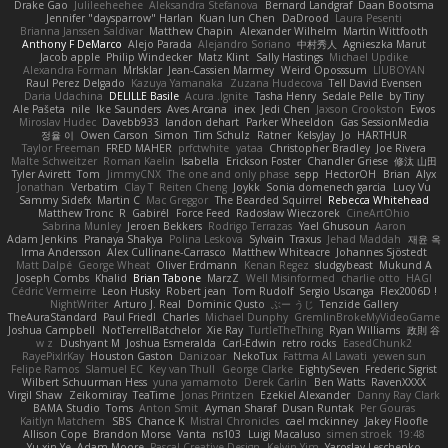
Drake Gao
Julileeheehee
Aleksandra Stefanova
Bernard Landgraf
Daan Bootsma
Jennifer "daysparrow" Harlan
Kuan lun Chen
DaDrood
Laura Pesenti
Brianna Janssen Saldivar
Matthew Chapin
Alexander Wilhelm
Martin Wittfooth
Anthony F DeMarco
Alejo Parada
Alejandro Soriano
中村秀人
Agnieszka Marut
Jacob apple
Philip Windecker
Matz Klint
Sally Hastings
Michael Updike
Alexandra Forman
MrIsklar
Jean-Cassien Marmey
Weird Oposssum
LIUBOYAN
Raul Perez Delgado
Kazuya Yamanaka
Zuzana Hudecova
Tell David Evensen
Daria Udachina
DELILLE Basile
Acura .Ignite
Tasha Henry
Sedale Pelle
by Tiny
Ale Pašeta
nile
Ike Saunders
Aves Arcana
inex
Jedi Chen
Jaxson Crookston
Ewos
Miroslav Hudec
Davebb933
landon dehart
Parker Wheeldon
Gas SessionMedia
정율 이
Owen Carson
Simon
Tim Schulz
Ratner
KelsyJay
Jo
HARTHUR
Taylor Freeman
FRED MAHER
prfctwhite
yataa
Christopher Bradley
Joe Rivera
Malte Schweitzer
Roman Kaelin
Isabella
Erickson Foster
Chandler Griese
修汰 山田
Tyler Avirett
Tom
JimmyCNX
The one and only phase
sepp
HectorOH
Brian
Alyx
Jonathan
Verbatim
Clay T
Reiten Cheng
Joykk
Sonia domenech garcia
Lucy Vu
Sammy Sidefx
Martin C
Mac Greggor
The Bearded Squirrel
Rebecca Whitehead
Matthew Tronc
R
Gabirél
Force Feed
Radosław Wieczorek
CineArtOhio
Sabrina Munley
Jeroen Bekkers
Rodrigo Terrazas
Yael Ghusoun
Aaron
Adam Jenkins
Pranaya Shakya
Polina Leskova
Sylvain
Traxus
Jehad Maddah
재윤 옥
Irma Andersson
Alex Cullinane-Carrasco
Matthew Whiteacre
Johannes Sjöstedt
Matt Dalpé
George Wheat
Oliver Erdmann
Kenan Regez
sludgybeast
Mukund A
Joseph Combs
Khalid
Brian Tabone
MarzZ
Well Misinformed
charlie otto
HAGI
Cédric Vermeirre
Leon Husky
Robert jean
Tom Rudolf
Sergio Uscanga
Flex2006D !
NightWriter
Arturo J. Real
Dominic Qusto
ぶー うじ
Tenzide Gallery
TheAuraStandard
Paul Friedl
Charles
Michael Dunphy
GremlinBrokeMyVideoGame
Joshua Campbell
NotTerrellBatchelor
Xie Ray
TurtleTheThing
Ryan Williams
政則 谷
w z
Dushyant M
Joshua Esmeralda
Carl-Edwin
retro rocks
EasedChunk2
RayePixlrKay
Houston Gaston
Danizoar
NekoTux
Fattma Al Lawati
yewen sun
Felipe Ramos
Slamuel EC
Key van Thull
George Clarke
EightySeven
Frederic Sigrist
Wilbert Schuurman Hess
yuna yamamoto
Derek Carlin
Ben Watts
RavenXXXX
Virgil Shaw
Zeikomiray
TeaTime
Jonas Printzen
Ezekiel Alexander
Danny Ray Clark
BAMA Studio
Toms
Anton Smit
Ayman Sharaf
Dusan Runtak
Per Gouras
Kaitlyn Matchem
SBS
Chance K
Mistral Chronicles
cael mckinney
Jakey Floofle
Allison Cope
Brandon Morse
Vanta
ns103
Luigi Macaluso
simen stroek
19:48
Yu xin Ye
Adam Moore
Pascal Creative Design
Kelvin Yim
Yaroslav Leschenko