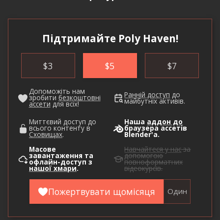
Підтримайте Poly Haven!
$
3
$
5
$
7
Допоможіть нам
Ранній доступ
до
зробити
безкоштовні
майбутніх активів.
ассети
для всіх!
Миттєвий доступ до
Наша
аддон до
всього контенту в
браузера ассетів
Сховищах
.
Blender'а.
Масове
Навчайтеся у нас
за
завантаження та
допомогою
офлайн-доступ з
повноформатних
нашої хмари
.
відеокурсів.
Пожертвувати щомісяця
Один