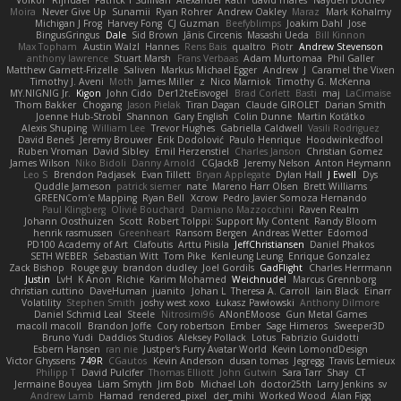
Volkor
Rijndael
Patrick T Sullivan
Alexander Rath
david mares
Nayden Dochev
Moira
Never Give Up
Sunamii
Ryan Rohrer
Andrew Oakley
Maraz
Mark Kohalmy
Michigan J Frog
Harvey Fong
CJ Guzman
Beefyblimps
Joakim Dahl
Jose
BingusGringus
Dale
Sid Brown
Jānis Circenis
Masashi Ueda
Bill Kinnon
Max Topham
Austin Walzl
Hannes
Rens Bais
qualtro
Piotr
Andrew Stevenson
anthony lawrence
Stuart Marsh
Frans Verbaas
Adam Murtomaa
Phil Galler
Matthew Garnett-Frizelle
Saliven
Markus Michael Egger
Andrew
J
Caramel the Vixen
Timothy J. Aveni
Moth
James Miller
z
Nico Marniok
Timothy G. McKenna
MY.NIGNIG Jr.
Kigon
John Cido
Der12teEisvogel
Brad Corlett
Basti
maj
LaCimaise
Thom Bakker
Chogang
Jason Pielak
Tiran Dagan
Claude GIROLET
Darian Smith
Joenne Hub-Strobl
Shannon
Gary English
Colin Dunne
Martin Koťátko
Alexis Shuping
William Lee
Trevor Hughes
Gabriella Caldwell
Vasili Rodriguez
David Beneš
Jeremy Brouwer
Erik Dodolović
Paulo Henrique
Hoodwinkedfool
Ruben Vroman
David Sibley
Emil Herzenstiel
Charles Janson
Christian Gomez
James Wilson
Niko Bidoli
Danny Arnold
CGJackB
Jeremy Nelson
Anton Heymann
Leo S
Brendon Padjasek
Evan Tillett
Bryan Applegate
Dylan Hall
J Ewell
Dys
Quddle Jameson
patrick siemer
nate
Mareno Harr Olsen
Brett Williams
GREENCom'e Mapping
Ryan Bell
Xcrow
Pedro Javier Somoza Hernando
Paul Klingberg
Olivié Bouchard
Damiano Mazzocchini
Raven Realm
Johann Oosthuizen
Scott
Robert Tolppi: Support My Content
Randy Bloom
henrik rasmussen
Greenheart
Ransom Bergen
Andreas Wetter
Edomod
PD100 Academy of Art
Clafoutis
Arttu Piisila
JeffChristiansen
Daniel Phakos
SETH WEBER
Sebastian Witt
Tom Pike
Kenleung Leung
Enrique Gonzalez
Zack Bishop
Rouge guy
brandon dudley
Joel Gordils
GadFlight
Charles Herrmann
Justin
LvH
K Anon
Richie
Karim Mohamed
Weichnudel
Marcus Grennborg
christian cuttino
DaveHuman
juanito
Johan L
Theresa A. Carroll
Iain Black
Einarr
Volatility
Stephen Smith
joshy west xoxo
Łukasz Pawłowski
Anthony Dilmore
Daniel Schmid Leal
Steele
Nitrosimi96
ANonEMoose
Gun Metal Games
macoll macoll
Brandon Joffe
Cory robertson
Ember
Sage Himeros
Sweeper3D
Bruno Yudi
Daddios Studios
Aleksey Pollack
Lotus
Fabrizio Guidotti
Esbern Hansen
ran nie
Justper's Furry Avatar World
Kevin LomondDesign
Victor Ghyssens
749R
CGautos
Kevin Anderson
dusan tomas
Jegregg
Travis Lemieux
Philipp T
David Pulcifer
Thomas Elliott
John Gutwin
Sara Tarr
Shay
CT
Jermaine Bouyea
Liam Smyth
Jim Bob
Michael Loh
doctor25th
Larry Jenkins
sv
Andrew Lamb
Hamad
rendered_pixel
der_mihi
Worked Wood
Alan Figg