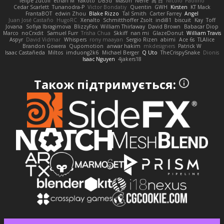
felipe zucoli
ethan M
Yakoto
DB3d
Mason
Nene
高 日
Nicolo' Paolino
Cedar Scarlett
Tunanodra-P
Victor Bondatiy
Quentin
GWH
Kirsten
KT Mack
FrantaBOT
edwin Zhou
Blake Rizzo
Tal Smith
Carter Farrey
Angel
Juan José Castaño
HugoRC
Xenalto
Schmitthoffer Zsolt
indi81
biscuit
Kay
Toff
Jovana
Sofiya Ibragimova
BlizzyFox
William Thirlaway
David Brown
Babacar Diop
Marco
noCrxdit
Samuel Furr
Trisha Chua
Skkiff
nan mi
GlazeDonut
William Travis
Aspyr
David Vidmar
Whispers
rony maayan
Sergio Rizen
abimi
Ace 6s
TLAlice
Brandon Gowera
Qupomotion
anwar hakim
mkdesigners
Patrick W
Isaac Castañeda
Miltos
imduong2k6
Michael Berger
Q Uto
TheCrispySnake
Dionis
Isaac Nguyen
4jakers18
Також підтримується: