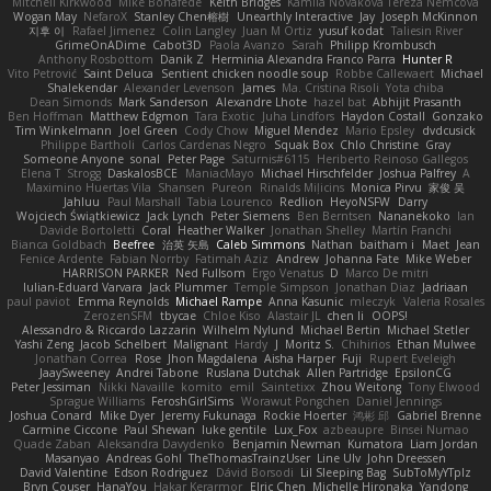
Mitchell Kirkwood
Mike Bonafede
Keith Bridges
Kamila Novakova Tereza Nemcova
Wogan May
NefaroX
Stanley Chen榕樹
Unearthly Interactive
Jay
Joseph McKinnon
지후 이
Rafael Jimenez
Colin Langley
Juan M Ortiz
yusuf kodat
Taliesin River
GrimeOnADime
Cabot3D
Paola Avanzo
Sarah
Philipp Krombusch
Anthony Rosbottom
Danik Z
Herminia Alexandra Franco Parra
Hunter R
Vito Petrović
Saint Deluca
Sentient chicken noodle soup
Robbe Callewaert
Michael
Shalekendar
Alexander Levenson
James
Ma. Cristina Risoli
Yota chiba
Dean Simonds
Mark Sanderson
Alexandre Lhote
hazel bat
Abhijit Prasanth
Ben Hoffman
Matthew Edgmon
Tara Exotic
Juha Lindfors
Haydon Costall
Gonzako
Tim Winkelmann
Joel Green
Cody Chow
Miguel Mendez
Mario Epsley
dvdcusick
Philippe Bartholi
Carlos Cardenas Negro
Squak Box
Chlo Christine
Gray
Someone Anyone
sonal
Peter Page
Saturnis#6115
Heriberto Reinoso Gallegos
Elena T
Strogg
DaskalosBCE
ManiacMayo
Michael Hirschfelder
Joshua Palfrey
A
Maximino Huertas Vila
Shansen
Pureon
Rinalds Miļicins
Monica Pirvu
家俊 吴
Jahluu
Paul Marshall
Tabia Lourenco
Redlion
HeyoNSFW
Darry
Wojciech Świątkiewicz
Jack Lynch
Peter Siemens
Ben Berntsen
Nananekoko
Ian
Davide Bortoletti
Coral
Heather Walker
Jonathan Shelley
Martín Franchi
Bianca Goldbach
Beefree
治英 矢島
Caleb Simmons
Nathan
baitham i
Maet
Jean
Fenice Ardente
Fabian Norrby
Fatimah Aziz
Andrew
Johanna Fate
Mike Weber
HARRISON PARKER
Ned Fullsom
Ergo Venatus
D
Marco De mitri
Iulian-Eduard Varvara
Jack Plummer
Temple Simpson
Jonathan Diaz
Jadriaan
paul paviot
Emma Reynolds
Michael Rampe
Anna Kasunic
mleczyk
Valeria Rosales
ZerozenSFM
tbycae
Chloe Kiso
Alastair JL
chen li
OOPS!
Alessandro & Riccardo Lazzarin
Wilhelm Nylund
Michael Bertin
Michael Stetler
Yashi Zeng
Jacob Schelbert
Malignant
Hardy
J
Moritz S.
Chihirios
Ethan Mulwee
Jonathan Correa
Rose
Jhon Magdalena
Aisha Harper
Fuji
Rupert Eveleigh
JaaySweeney
Andrei Tabone
Ruslana Dutchak
Allen Partridge
EpsilonCG
Peter Jessiman
Nikki Navaille
komito
emil
Saintetixx
Zhou Weitong
Tony Elwood
Sprague Williams
FeroshGirlSims
Worawut Pongchen
Daniel Jennings
Joshua Conard
Mike Dyer
Jeremy Fukunaga
Rockie Hoerter
鸿彬 邱
Gabriel Brenne
Carmine Ciccone
Paul Shewan
luke gentile
Lux_Fox
azbeaupre
Binsei Numao
Quade Zaban
Aleksandra Davydenko
Benjamin Newman
Kumatora
Liam Jordan
Masanyao
Andreas Gohl
TheThomasTrainzUser
Line Ulv
John Dreessen
David Valentine
Edson Rodriguez
Dávid Borsodi
Lil Sleeping Bag
SubToMyYTplz
Bryn Couser
HanaYou
Hakar Kerarmor
Elric Chen
Michelle Hironaka
Yandong