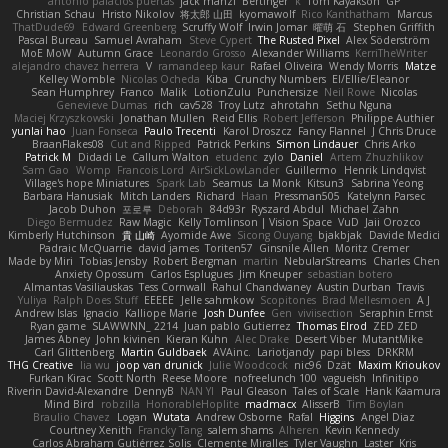
antonio palacios puertas
jack manzi
Bertinger
k
Tom Kayakson
GP
Christian Schau
Hristo Nikolov
将太郎 山田
kyomawolf
Rico Kanthatham
Marcus
ThatDude69
Edward Greenberg
Scruffy Wolf
Irwin Jomar
曜萌 石
Stephen Griffith
Pascal Bureau
Samuel Avraham
Steve Cypert
The Rusted Pixel
Alex Söderström
MoE MoW
Autumn Grace
Leonardo Grosso
Alexander Williams
KerriTheWriter
alejandro chavez herrera
V
ramandeep kaur
Rafael Oliveira
Wendy Morris
Matze
Kelley Womble
Nicolas Ocheda
Kiba
Crunchy Numbers
El/Ellie/Eleanor
Sean Humphrey
Franco
Malik
LotionZulu
Punchersize
Neil Rowe
Nicolas
Genevieve Dumas
rich
cav528
Troy Lutz
ahrotahn
Sethu Nguna
Maciej Krzyszkowski
Jonathan Mullen
Reid Ellis
Robert Jefferson
Philippe Authier
yunlai hao
Juan Fonseca
Paulo Trecenti
Karol Droszcz
Fancy Flannel
J Chris Druce
BraanFlakes08
Cut and Ripped
Patrick Perkins
Simon Lindauer
Chris Arko
Patrick M
Didadi Le
Callum Walton
etudenc
zylo
Daniel
Artem Zhuzhlikov
Sam Gao
Womp
Francois Lord
AirSickLowLander
Guillermo
Henrik Lindqvist
Village's hope Miniatures
Spark Lab
Seamus
La Monk
Kitsun3
Sabrina Yeong
Barbara Hanusiak
Mitch Landers
Richard
Haan
Pressman505
Katelynn Parsec
Jacob Duhon
포로루
Deborah
84d93r
Ryszard Abdul
Michael Zahn
Diego Bermudez
Raw Magic
Kelly Tomlinson | Vision Space
VuD
Jaii Orozco
Kimberly Hutchinson
貴 山崎
Ayomide Awe
Sicong Ouyang
bjakbjak
Davide Medici
Padraic McQuarrie
david james
Toriten57
Ginsnile Allen
Moritz Cremer
Made by Miri
Tobias Jensby
Robert Bergman
martin
NebularStreams
Charles Chen
Anxiety Opossum
Carlos Esplugues
Jim Kneuper
sebastian botero
Almantas Vasiliauskas
Tess Cornwall
Rahul Chandwaney
Austin Durban
Travis
Yuliya
Ralph Does Stuff
EEEEE
Jelle sahmkow
Scopitones
Brad Mellesmoen
A J
Andrew Islas
Ignacio
Kalliope Marie
Josh Dunfee
Gen
viviisection
Seraphin Ernst
Ryan game
SLAWWNN_ 2214
Juan pablo Gutierrez
Thomas Elrod
ZED ZED
James Abney
John kivinen
Kieran Kuhn
Alec Drake
Desert Viber
MutantMike
Carl Glittenberg
Martin Guldbaek
AVAinc.
Lariotjandy
papi bless
DRKRM
THG Creative
lia wu
joop van drunick
Julie Woodcock
nic96
Dzät
Maxim Krioukov
Furkan Kirac
Scott North
Reese Moore
nofreelunch 100
vagueish
Infinitipo
Riverin David-Alexandre
DennyB
NAN YI
Paul Gleason
Tales of Scale
Hank Kaamura
Mind Bird
robzilla
HonorableHoplite
madmacx
AlisserB
Tim Boylan
Braulio Chavez
Logan
Wutata
Andrew Osborne
Rafal
Higgins
Angel Diaz
Courtney Xenith
Francky Tang
salem shams
Alheren
Kevin Kennedy
Carlos Abraham Gutiérrez Solis
Clemente Miralles
Tyler Vaughn
Laster
Kris