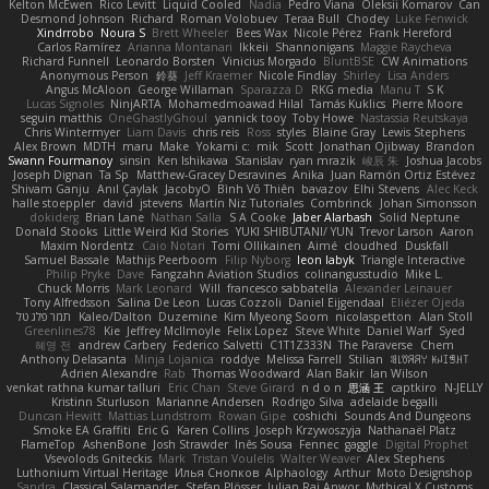
Kelton McEwen
Rico Levitt
Liquid Cooled
Nadia
Pedro Viana
Oleksii Komarov
Can
Desmond Johnson
Richard
Roman Volobuev
Teraa Bull
Chodey
Luke Fenwick
Xindrrobo
Noura S
Brett Wheeler
Bees Wax
Nicole Pérez
Frank Hereford
Carlos Ramírez
Arianna Montanari
Ikkeii
Shannonigans
Maggie Raycheva
Richard Funnell
Leonardo Borsten
Vinicius Morgado
BluntBSE
CW Animations
Anonymous Person
鈴葵
Jeff Kraemer
Nicole Findlay
Shirley
Lisa Anders
Angus McAloon
George Willaman
Sparazza D
RKG media
Manu T
S K
Lucas Signoles
NinjARTA
Mohamedmoawad Hilal
Tamás Kuklics
Pierre Moore
seguin matthis
OneGhastlyGhoul
yannick tooy
Toby Howe
Nastassia Reutskaya
Chris Wintermyer
Liam Davis
chris reis
Ross
styles
Blaine Gray
Lewis Stephens
Alex Brown
MDTH
maru
Make
Yokami c:
mik
Scott
Jonathan Ojibway
Brandon
Swann Fourmanoy
sinsin
Ken Ishikawa
Stanislav
ryan mrazik
峻辰 朱
Joshua Jacobs
Joseph Dignan
Ta Sp
Matthew-Gracey Desravines
Anika
Juan Ramón Ortiz Estévez
Shivam Ganju
Anıl Çaylak
JacobyO
Bình Võ Thiên
bavazov
Elhi Stevens
Alec Keck
halle stoeppler
david
jstevens
Martín Niz Tutoriales
Combrinck
Johan Simonsson
dokiderg
Brian Lane
Nathan Salla
S A Cooke
Jaber Alarbash
Solid Neptune
Donald Stooks
Little Weird Kid Stories
YUKI SHIBUTANI/ YUN
Trevor Larson
Aaron
Maxim Nordentz
Caio Notari
Tomi Ollikainen
Aimé
cloudhed
Duskfall
Samuel Bassale
Mathijs Peerboom
Filip Nyborg
leon labyk
Triangle Interactive
Philip Pryke
Dave
Fangzahn Aviation Studios
colinangusstudio
Mike L.
Chuck Morris
Mark Leonard
Will
francesco sabbatella
Alexander Leinauer
Tony Alfredsson
Salina De Leon
Lucas Cozzoli
Daniel Eijgendaal
Eliézer Ojeda
תמר פלג טל
Kaleo/Dalton
Duzemine
Kim Myeong Soom
nicolaspetton
Alan Stoll
Greenlines78
Kie
Jeffrey McIlmoyle
Felix Lopez
Steve White
Daniel Warf
Syed
혜영 전
andrew Carbery
Federico Salvetti
C1T1Z333N
The Paraverse
Chem
Anthony Delasanta
Minja Lojanica
roddye
Melissa Farrell
Stilian
ꌃ꒒ꀎꋪꋪꌩ ꀘꈤꀤꁅꃅ꓄
Adrien Alexandre
Rab
Thomas Woodward
Alan Bakir
Ian Wilson
venkat rathna kumar talluri
Eric Chan
Steve Girard
n d o n
思涵 王
captkiro
N-JELLY
Kristinn Sturluson
Marianne Andersen
Rodrigo Silva
adelaide begalli
Duncan Hewitt
Mattias Lundstrom
Rowan Gipe
coshichi
Sounds And Dungeons
Smoke EA Graffiti
Eric G
Karen Collins
Joseph Krzywoszyja
Nathanaël Platz
FlameTop
AshenBone
Josh Strawder
Inês Sousa
Fennec
gaggle
Digital Prophet
Vsevolods Gniteckis
Mark
Tristan Voulelis
Walter Weaver
Alex Stephens
Luthonium Virtual Heritage
Илья Снопков
Alphaology
Arthur
Moto Designshop
Sandra
Classical Salamander
Stefan Plösser
Julian Rai Anwor
Mythical X Customs