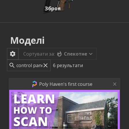
Зброя
Моделі
Спекотне
Сортувати за:
6
результати
Poly Haven's first course