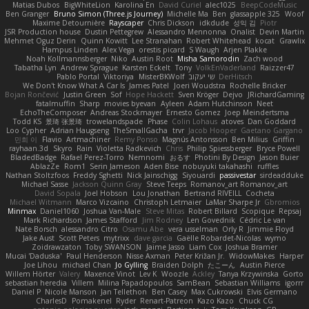
Matias Dubos
BigWhiteLion
Karolina En
David Curiel
alec1025
BeepCodeMusic
Ben Granger
Bruno Simon (Three.js Journey)
Michelle Ma
Ben
glassapple 325
Woof
Maxime Detournière
Rayscaper
Chris Dickson
idkdude
성익 김
Piotr
JSR Production house
Dustin Pettegrew
Alessandro Mennonna
Onalist
Devin Martin
Mehmet Oguz Derin
Quinn Kowitt
Lee Stranahan
Robert Whitehead
kocat
Grawlix
Hampus Linden
Alex Vega
orestis picard
S Waugh
Arjen Plakke
Noah Kollmannsberger
Niko
Austin Root
Misha Samorodin
Zach wood
Tabatha Lyn
Andrew Sprague
Karsten Eckelt
Tony
VolkEnVaderland
Raizzer47
Pablo Portal
Viktoriya
MisterBKWolf
שי יעקוב
DerHitsch
We Don't Know What A Car Is
James Patel
Joeri Woudstra
Rochelle Bricker
Bojan Rončević
Justin Green
Sof
Hope Hackett
Sven Kröger
Dejvo
JRichardGaming
fatalmuffin
Sharp
movies byevan
Ayleen
Adam Hutchinson
Neet
EchoTheComposer
Andreas Stockmayer
Ernesto Gomez
Joep Meindertsma
Todd KS
景琦 张景琦
trowelandspade
Phase
Colin Lohaus
atoves
Dan Goddard
Loo Cypher
Adrian Haugseng
TheSmallGacha
trvr
Jacob Hooper
Gaetano Gargano
민희 이
Flavio
Artmachiner
Remy Ponso
Magnús Antonsson
Ben Milius
Griffin
rayhaan.3d
Skyro
Rain
Violetta Radkevich
Chris
Philip Spiessberger
Bryce Powell
BladedBadge
Rafael Perez-Torro
Nemnomi
おるす
Photini By Design
Jason Buier
AblazZe
Rom1
Serin Jameson
Aden Bise
nobuyuki takahashi
ruffles
Nathan Stoltzfoos
Freddy Sghetti
Nick Jainschigg
Siyouardi
passivestar
sirdeadduke
Michael Sasse
Jackson Quinn Gray
Steve Teeps
Romanov_art Romanov_art
David Sopala
Joel Hobson
Lou Jonathan
Bertrand RIVEILL
Cocheta
Michael Witmann
Marco Vizcaino
Christoph Letmaier
LaMar Sharpe Jr
Gbromios
Minmax
Daniel1060
Joshua Van-Male
Steve Mitas
Robert Billard
Scopique
Repsaj
Mark Richardson
James Stafford
Jim Rodney
Len Govednik
Cédric Le van
Nate Borsch
alessandro Citro
Osamu Abe
vera usselman
Orly R
Jimmie Floyd
Jake Aust
Scott Peters
mytrixx
dave garcia
Gaëlle Robardet-Nicolas
wymo
Zoidrawzaton
Toby SWANSON
Jaime Jasso
Liam Cox
Joshua Bramer
Mucai 'Daduska'
Paul Henderson
Nisse Axman
Peter Križan Jr.
WidowMakes
Harper
Joe Lihou
michael Chan
Jo Gylling
Braiden Dolph
たこーん
Austin Pierce
Willem Hörter
Valery
Maxence Vinot
Lev K
Woozle
Ackley
Tanya Krzywinska
Gorto
sebastian heredia
Villem
Milina Papadopoulos
SamBean
Sebastian Williams
igorrr
Daniel P
Nicole Manson
Jan Tellethon
Ben Casey
Max Cukrowski
Elvis Germano
CharlesD
Pomakenel
Ryder
Renart-Patreon
Kazo Kazo
Chuck CG