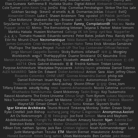
Elias Guevara
Kathreena B
Huitaka Studio
Digital Abbot
Aleksandr Chebotariov
Cole Turner
John Kevin Ong
JonDo
Filip
Cornellus Pendrahgon
Striker The Fox
Lale
Gökhan Sazdağı
Steve-0
el smells
丸 黒
Domantas Jokšas
Eduard
EvilQ
Alexander Olesen
Luke C
Shawn Anderson
Tess
opostol
Jiří Ptáček
JamTarts
Clive McKenzie
Shabeen Barzey - Browne
Josh
Martin Bailey
Espen
Princess
SiryuSama
Kelu
Sean Derham
Sam Fowler
Funny_ Compilation69
htai wu
Nadia
Pupper
John KD
Mimic
The Remodeling Veteran
Talyana S
Parker
Mister Venom
Markku Hakala
Hussien Mohamed
Gaforga VK
Ich Simp
cyril faia
Nipper1er
ふぇ えっ
Tomato Huwaidi
Eduardo ramirez
Peter Bates
Jediah Pesu
Randy Wells
Eilir Ho
Mrunit Churi
Necromantique
Nikki Balsem
Render House
John Hughes
James Gonzales
Cristi Vanderburg
Kaeden Hahn
Timo Erick
Miroslav Šamánek
EfulTopo
The Starius Project
Punch UP: The Top Contender! Official Patreon
Jorge Manuel Cappello Barreto
Sticky Buttons
iiiFahad7
재우 김
Morgsley
Workbench
wegu1
TheHappyElite
Duane Strickland
DC Kasundra
Ross
Marcin Anyszkiewicz
Ricky Robinson
Elizabeth
moot1n
Scott Fredrickson
仁 小野
kb714
Chris
Gabriel Alvarado
哲 董
Fredrik Karlsson
Tristan Lorius
Purpose Architecture
Władysław Pryszczarek
Ashley Fayers
plexlexia
Daniel Tidemo
ALEX NAVARRO
Table On
Edward
Didier Aerlebout
Anton
Sara
Alan
Jeffrey Olson
Riccardo Colombo
OHNE LIMIT
Gionea Alexandru Daniel
philip sisk
Daniel Richman
Ieuan King
Karri Haranko
Autonomous Frontier
Thokozani Mahlanyane
david cachay
Shonn Effner
얍 얍얍
Oreo_tism
Tiffany Edwards
iaksdfg fodkg
ressii
Ioannis Athanasiadis
Nicolò Caterina
aureliana
Khuthadzo Ratshilumela
Grant Mckenney
Tadin Brego
Koji Tsukamoto
Rasool Abrahams
The Entire Universe
Dhruv Singh
Tom Byrom
Łukasz Majorczyk
Niko Tuononen
Pranshu Goyal
Mr Malone
OnPui
王庚
극단수작
Cédrick
Maxime
Wayne120
Omair Omari
L
Yuma Taesu
Kristian
Skyzee's Studio
Igor Sirotov Architects
Teunis Woord
Tinkering Monkey
Stefan
Devan Stolp
Rylai Crestfall
Josh Bishop
xuchang jiang
Hlynur G Asgeirsson
Anonymous Axolotl
Art Ov Nekromorph
正 明
Felix gogo
Joe Ford
Simon
Mana and Mayhem
Abdelkouddouss
ChengXi Yu
Michael Wilson
Amaury Faucon
Njan
Adenta Dar
Brandon Belisle
Karl-Heinz Köster
Ghoulishlycool
Jarle Styve
DHFG
name
Håkan Fors
nathan
Spidey
Jack Rao
Cristian Vigliano
Noah Kollmannsberger
Lutz
Jude Matanguihan
Tezuka
ETM
Marcin Biernat
miaukenzie
Andrew
Horald Bartoldt
ttitim Tang
sahin
Ulises Maldonado
Ben Carlisle
Jake Messer