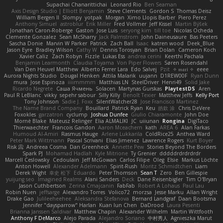
Supachai Chanarittichai
Leonard Rio
Ben Seaman
Axis Design Studio | Elliott Benjamin
Steve Clements
Gordon S
Thomas Deisz
William Bergen II
Slompy
yotpak
Morgan
Ximo Llopis Barber
Piero Perez
Anthony Simuel
astroblur
Erik Miller
Fred Vollmer
Jeff Kissel
Martin Býšek
Jonathan Caron-Roberge
Gaston
Jose Luis
seryong kim
till toe
Nicolas Ocheda
Clemente Gonzalez
Sean McSharry
Jack Palmstrom
John Daineusaure
Bas Peeters
Sascha Donie
Marvin W Parker
Patrick
Zach Ball
Isaac
katren wood
Deek_Blue
Jason Eyre
Bradley Wilson
Cathy W
Dennis Torosyan
Brian Dolan
Cameron Koch
Xavier Caliz
Zach Robyn
Fizzle
Lukas Ess
andrea cerini
Keerthi Pachala
Benjamin Learmonth
Claudia Toyama
Von Piper Flowers
Søren Rosendahl
Van Den Heuvel Matthew
Alberto Ferrer Lara
Edo Salvej
Pzit
✧ 𝔪𝔞𝔯𝔦 ✧
eeee
Aurora Nights Studio
Dougal Henken
Attila Malarik
uujann
D1REW00F
Ryan Dunn
mura
Jose Espinoza
iiiimmmm
Matthias LN
SteelDriver
Henri49
Solid Jake
Ricardo Negrete
Саша Ячмень
Solacen
Martynas Gurskas
PlaytestDS
Aren
Paul R LeBlanc
vikky
sepehr sabour
Silly Killy
Benoît Texier
Matthew Jeffs
Kelly Port
Tony Johnson
Sadie J. Foxx
SilentWatcher28
Jose Francisco Martinez
The Name Brand Company
Bouillard
Patrick Ryan
Keu
皓欽 涂
Chris DeVere
Foxokles
garzatron
cyclump
Joshua Dunfee
Giulio Chiaramonte
John Doe
Mornè Blake
Mateusz Relinger
Elia ALMALIKI
JC
uiiunan
Rongina
DigiTaco
Thierwaechter
Francois Gandon
Aaron Mceachern
kath
AREA 6
Alan Farkas
Humoud Al-Amiri
Rasmus Hauge
Arlene Lukkarila
ColdRice25
Anthea Ward
Peter Mark Wittmann
Pascal Scrivani
Elias Jimenez
Lawrence Rogers
Kurt Boyer
Risk 📀
Andreea Cosma
Dan Greenheck
Annette Pew
Stories Beyond The Borders
Spark PJ
Mohamad Hadlah
Kyle Mitrione
Ty Grenier
dddddrdrdrdrdr
Marcell Ceslowsky
Cedoulain
Jeff McGowan
Carlos Filipe
Oleg
Elsie
Markus Löchte
Anton Howell
Alexander Adelmann
Spirit-Rush
Moritz Schmidtchen
Liam
Derek Wight
幸史 松下
Eduardo
Peter Thomson
Sean T
Zero
Ben Gillespie
yuijung seo
Imagined Realms
Alani Sanders
Deck
Dane Reisenbigler
Tim O'Bryan
Jason Cuthbertson
Zerina Cmajcanin
FabFab
Robert A Lohaus
Paul Lau
Robin Nuen
jeffsarge
Alexandro Torres
Volico72
morzsa
Jesse Marku
Allan Wright
Drake Gao
Julileeheehee
Aleksandra Stefanova
Bernard Landgraf
Daan Bootsma
Jennifer "daysparrow" Harlan
Kuan lun Chen
DaDrood
Laura Pesenti
Brianna Janssen Saldivar
Matthew Chapin
Alexander Wilhelm
Martin Wittfooth
Anthony F DeMarco
Alejo Parada
Alejandro Soriano
中村秀人
Agnieszka Marut