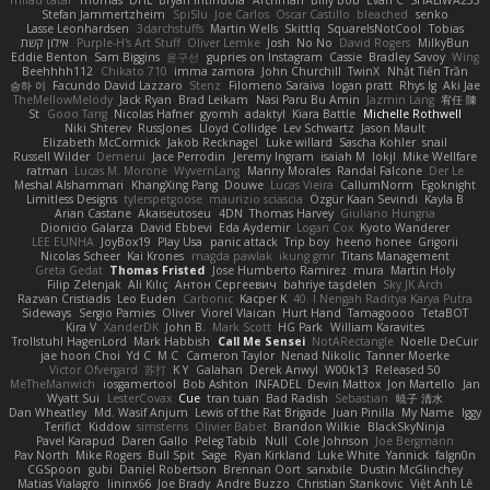
milad tatar
Thomas
DHL
Bryan Intindola
Archman
Billy Bob
Evan C
SHALIWA233
Stefan Jammertzheim
SpiSlu
Joe Carlos
Oscar Castillo
bleached
senko
Lasse Leonhardsen
3darchstuffs
Martin Wells
Skittlq
SquareIsNotCool
Tobias
אילון קשת
Purple-H's Art Stuff
Oliver Lemke
Josh
No No
David Rogers
MilkyBun
Eddie Benton
Sam Biggins
윤구선
gupries on Instagram
Cassie
Bradley Savoy
Wing
Beehhhh112
Chikato 710
imma zamora
John Churchill
TwinX
Nhật Tiến Trần
승하 이
Facundo David Lazzaro
Stenz
Filomeno Saraiva
logan pratt
Rhys lg
Aki Jae
TheMellowMelody
Jack Ryan
Brad Leikam
Nasi Paru Bu Amin
Jazmin Lang
宥任 陳
St
Gooo Tang
Nicolas Hafner
gyomh
adaktyl
Kiara Battle
Michelle Rothwell
Niki Shterev
RussJones
Lloyd Collidge
Lev Schwartz
Jason Mault
Elizabeth McCormick
Jakob Recknagel
Luke willard
Sascha Kohler
snail
Russell Wilder
Demerui
Jace Perrodin
Jeremy Ingram
isaiah M
lokjl
Mike Wellfare
ratman
Lucas M. Morone
WyvernLang
Manny Morales
Randal Falcone
Der Le
Meshal Alshammari
KhangXing Pang
Douwe
Lucas Vieira
CallumNorm
Egoknight
Limitless Designs
tylerspetgoose
maurizio sciascia
Özgür Kaan Sevindi
Kayla B
Arian Castane
Akaiseutoseu
4DN
Thomas Harvey
Giuliano Hungria
Dionicio Galarza
David Ebbevi
Eda Aydemir
Logan Cox
Kyoto Wanderer
LEE EUNHA
JoyBox19
Play Usa
panic attack
Trip boy
heeno honee
Grigorii
Nicolas Scheer
Kai Krones
magda pawlak
ikung gmr
Titans Management
Greta Gedat
Thomas Fristed
Jose Humberto Ramirez
mura
Martin Holy
Filip Zelenjak
Ali Kılıç
Антон Сергеевич
bahriye taşdelen
Sky JK Arch
Razvan Cristiadis
Leo Euden
Carbonic
Kacper K
40. I Nengah Raditya Karya Putra
Sideways
Sergio Pamies
Oliver
Viorel Vlaican
Hurt Hand
Tamagoooo
TetaBOT
Kira V
XanderDK
John B.
Mark Scott
HG Park
William Karavites
Trollstuhl HagenLord
Mark Habbish
Call Me Sensei
NotARectangle
Noelle DeCuir
jae hoon Choi
Yd C
M C
Cameron Taylor
Nenad Nikolic
Tanner Moerke
Victor Ofvergard
苏打
K Y
Galahan
Derek Anwyl
W00k13
Released 50
MeTheManwich
iosgamertool
Bob Ashton
INFADEL
Devin Mattox
Jon Martello
Jan
Wyatt Sui
LesterCovax
Cue
tran tuan
Bad Radish
Sebastian
暁子 清水
Dan Wheatley
Md. Wasif Anjum
Lewis of the Rat Brigade
Juan Pinilla
My Name
Iggy
Terifict
Kiddow
simsterns
Olivier Babet
Brandon Wilkie
BlackSkyNinja
Pavel Karapud
Daren Gallo
Peleg Tabib
Null
Cole Johnson
Joe Bergmann
Pav North
Mike Rogers
Bull Spit
Sage
Ryan Kirkland
Luke White
Yannick
falgn0n
CGSpoon
gubi
Daniel Robertson
Brennan Oort
sanxbile
Dustin McGlinchey
Matias Vialagro
lininx66
Joe Brady
Andre Buzzo
Christian Stankovic
Việt Anh Lê