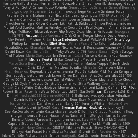
Harrison Gafford
nost
Hemen Galal
GonzoNole
Zineb mounfik
damageg
George
Tony Li
For Got U
Canun
Juuso Pohjola
Gerardo Quiros Sanchez
Samuel Benning
piggy chop
Nathanaël
Beth
jan moudry
Jorge Panduro Santana
Jordan
Raphael Dahan
Muhammad
Nicola Baribeau
gavin poss
宣臣 紀
Adam Knight
Jeshire Kiten Katt
Samuel Bidne
Lisa
toomanydans
Jack saksik
Arianna Mex
Brooklen Ashleigh
Oliver Cretton
kiki
Patrick Balthrop
Simon Probert
micheal
Mortal Void Studios
Mathias Kirkeby
Jay Court
Bart Paul Dujardin
Anilene Gassner
Holger Tollbäck
Nikita Lebedev
Filip Morys
Doxy
Michel Kinfoussia
lewdgazer
川頁 可可
First Last
Bob Anderson
Ofek Chen
Keegan Moore
David French
Alex Pehotin
Michael R
Sai
Maya Enderland
Sxcret
WILLIAM HTAY
Misa Vlogs
Philipp Lehmann
bob
Elliot Sloss
William Peart
Effex Talon
Lukatonny
NautiluStudios
Chanakya
Jay Lane
Nicolas Fossard
Владислав Жуковський
Raje
Daviid Enzo
Carl-Simon Sahlin
Toby Watson
אלמוג
Andrei Barsan
Dylan Scruggs
Trul Trulsen
Maria Diavolova
Ian Brennan
なのは
Vincent Gates
Jakub Hasanov
Ivan R
Michael Keutel
Ishika
Coast Light Media
Hiromi Uematsu
Marco Scala Bertolin
Antonio
NocturnalKestrel
Markus Trappe
Tyler Nichols
penguin
Chris
D3 Anima
Matthew Schultz
Ali Jaafar
Cameron A Miele
Илья Несенюк
Reperak
alberto echavarria
Rod Barksdale
M M
Martin Kempster
Somebodyoncetoldme
Josh Laxen
Oliver Danielsen
Alex Duncan
silas 2534455
Carro1001
Thomas Anderson
Daniel Wilson
RAfort
Owen Maynard
Nico Cloud
George M. Dyck
Thbatcos
Dmytro Volovnenko
Stina Walberg
Cosmas A Demetriou
ענבר פז
Clem White
DeboxMojave
Meene Lindner
Vincent Ludwig Kiefner
BF2 _Pilot
Robert
Brian Racer
Ian Watts
JGWentworth877
Gan3e46
Jean
Dazzworks3d
Kilian
D. J.
Ahmed.ashii092112 ahmed092112
E. Belliveau
wesleyCrowbar
Vibralizer
Dominic Blake
Goglomo
takoslvt
Renn Exev
Musa muturi
Ducksink
Joshua Kendrick
Daniel Arendzen
Bang1324
Jeremy Whitter
Nekom Glew
Amako Izumi
jeffox09
Caro
Brennan Rafters
NewbieDot
iz o
Kay-S
Zee MacDonald
Antonio Gasca-Alvarez
Jacob Dillon
Joe Chabot
Maximum Swag
morgan monroe
Nader Hassan
Alex Navarre
BlindPenguin
James Barber
Ernesto Alonso Paredes Burgos
John Anders Stav
현진 김
Neil McG
buhii
Capsule Studios
Jayden !
Enrique
Sascha Huncke
Elīza M.
Melli
arbiter1209
Hyprotix
Harry Conquest
DESTER
Kiki
Jake Ruesch
Steve CHAUDANSON
Bhukya Hari Prasad Naik
Slaytex Marshall
Gromit
Dan Pachter
dork667
Infant Terrible
Richard
Jaelin Smith
mattyrails
Carl Schwerin
Joeri Lefévre
Mike
Sol