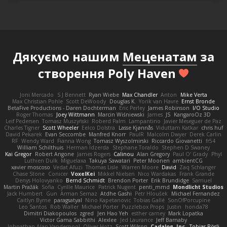
Дякуємо нашим
Меценатам
за
створення Poly Haven
Joni Mercado
S J Bennett
Ryan Wiebe
Max Chandler
Anton
Mike Verta
Max Christian Pohle
Scott DeWoody
Douglas K.
Yorik van Havre
Ernst Bronde
BetaFive Productions - Daren Dochterman
Eric Perley
James Robinson
I/O Studio
Roger Thomas
Joey Wittmann
Marcin Wiśniewski
James
JS
KangaroOz 3D
Leif Pedersen
Tomasz Muszyński
Roberd Palm
Lampantino
Javier Meseguer de Paz
Charles Tigner
Scott Wheeler
Eelco Dolstra
Lasse Kjønnås
Viduttam Katkar
chris huf
David Pekarek
Evan Seccombe
Manfred Knorr
PaulR
Malcolm Dwyer
Derek Carlin
RF
Wendy Ward
Fianna Wong
Tomasz Wyszolmirski
Riccardo Giovanetti
fr54
William Schilthuis
Herman Idzerda
Stephane Toraldo
Stephen D Swaney
Kai Gregor
Robert Angone
James Rogers
Calinou
Alan Gregory
Paul O' Grady
Phyl
Luthien Dulk
Miguelaxa
Takuya Sawatari
Peter Moonen
ambientCG
xavier moscoso
Vedat Afuzi
Thomas Lisle
Warren Moore
David
Zaq Schlanger
Chase Stone
Conicer
VoxelKei
Mikkel Nielsen
Nico Wardakas
Frank Grande
Denys Holovyanko
Bernd Schmidt
Brendon Porter
Erik Brundidge
Samuel
Martin Pražák
Sofia
Cyrille Maurice
Patrick Nugent
penti_mmd
Mondlicht Studios
Jack Humbert
Gun
Arman Sernaz
Atdhe Gashi
Petr Hloušek
Michael Fernandez
Caitlyn Byrne
paragsatyal
Nino Kapetanovic
Tobias Gallé
SonOfPorcupine
Leo Santos
Rob Waller
Michael Porter
Puzzlebox Props
Justin
honda78
Dimitri Diakopoulos
zgred
Jen Hao Yeh
esther carney
Mark Lopatka
Victor Gama Sabbithi
Alexlee
Jed Laurance
Jeff Barnaby
Johnathan Alan Vanderpool
Oliver Hotz
Scott Wilson
Cadalog, Inc.
Tobias Rösli