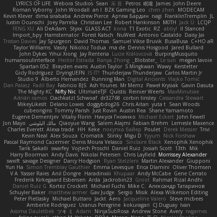
LYRICS OF LIFE
Webora Studios
Sean
乐 音
Petros
眠瓏
James
John Deere
Roman Vyborny
John Woodall
an l
BZK Gaming Leo
chen zhen
MODECAM
Kevin Klever
dima sirababa
Andrew Pierce
Артем Бардин
nagi
FranklinTremplin
JL
Iustin Ocunschi
Joey Parrella
Christian Lee
Robert Hankinson
M0TH
Jack Ü
LCQP
FENG XU
Ali DeAdam
Styxx
GLASS ACT
kona
T1 Exotic
RZ
abby!
ll Stanced
Import_bpy
Hamsternator
Forest Katsch
NuWest
Antonio Castaldo
Daisy Jai
Tristan Davies
Jay Spurgeon
David Thomas
Samuel Vikse Bruvik
BusaBusa
C+HO aR
Taylor Williams
Vasily
Nikoloz Todua
ma de
Dennis Hosgood
Jared Bullard
John Dykes
Yihui Xiong
Jay Renteria
Lucie Královcová
BurpingMusquito
humansoulinterface
Hector Estrada
Ranya Zhong
_Blobster_
Le sun
megan lavoie
Spartan 052
Brayden evans
Austin Taylor
S Mingkwan
Wawy
Kerstetter
Gicly Rodríguez
DryingUEFN
IS IT?
Thunderjaw Thunderjaw
Carlos Martin Jr
Studio 9
Alberto Hernandez
Running Man
Digital Ancients
Vlajko Tomić
Dan Palasz
Fadil Bay
Fabricio BJS
Ash Younes
Mr Memz
Paweł Krysiak
Gavin Dasuta
The Mighty KC
Nifty Nic
UltimateTJF
Quistis
Reinier Weerts
MaxMinutiae
Adrián ramos
Oachkatzl Schwoaf
dr32768
corbin tinsley
Cassandra Stewart
MikeyLikesIt
Delano Lowes
doggybdog26
Chris Aitan
yuta t
Sean Woods
cubeorigins
Tommy Parish
Just Rovin
Austin Rea
Shane Yamamoto
Eugene Dementjev
Vitaliy Florin
Никуся Гноянко
Michael Eckert
John Fewell
Jon Mayo
مالك البلوشي
Qiaoyue Wang
Salem Alajmi
Fabian Brehm
Lemesle Maxence
Charles Everett
Alexa trade
HH
Keke
покупка байер
Poulet
Derek Messier
Trivi
Kevin Neal
Alex Souza
Cromatik
Slinky
Migu D
Yyyum
Nick Forshaw
Pascal Raymond Cazemier
Denis Moura Velasco
Sinclaire Black
Xenophik Xenophik
Tarik Sakalli
swarfey
Vojtech Proschl
Daniel Ruiz
Josiah Scott
13th
Mik
Harry Boorman
Andy Davis
Nikolai Petersen
Chris Layfield
Morrissey Alexander
swxift
savage Designer
Darcy Hodgson
Ryan Stelzleni
Martin Alexander
Giupponi
Yun Ha
Simon Tremblay Gauthier
Emma Levesque
Erica Dlamini
Oliver Thomsen
V A
Yasser Raies
Anil Dongre
Haradinxiii
Khupaar
Andy McCabe
Gene Cerrato
Frederik Kirkegaard Esbensen
Arda
Jackrobin23
Groot
Rahmat Rizal Andhi
Daniel Ruiz G
Kortez Crockett
Michael Fuchs
Mike C.
Александр Татаринов
Schuyler Baker
matthew armer
Gav Judge
Sergio
Misik
Alexa Wilkerson Editing
Peter Pietlasky
Michael Buttaro
Jackt
Aero
Jacqueline Valero
Steve mcbees
Amberlie Rodriguez
Uranus Peregrine
kokuragari
CJ Duguay
Ivan
Assima Dauletbek
ツキ ミ
Adam
NinjaSubRosa
Andrew Stone
Avery
rwgames