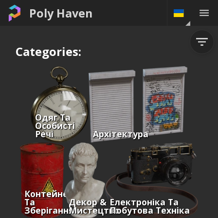
Poly Haven
Categories:
Одяг Та
Особисті
Речі
Архітектура
Контейнери
Та
Декор &
Електроніка Та
Зберігання
Мистецтво
Побутова Техніка