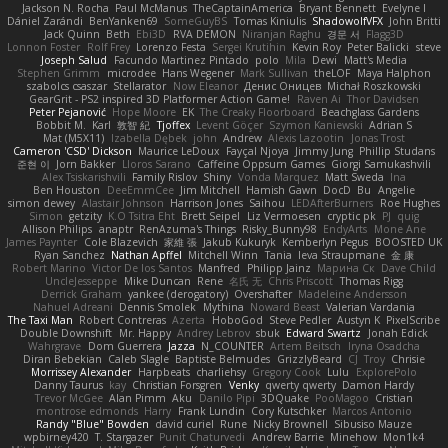
Jackson N. Rocha
Paul McManus
TheCaptainAmerica
Bryant Bennett
Evelyne I
Dániel Zarándi
BenYanken69
SomeGuyBS
Tomas Kiniulis
ShadowolfVFX
John Britti
Jack Quinn
Beth
Ebi3D
RVA DEMON
Niranjan Raghu
경문 서
Flagg3D
Lonnon Foster
Rolf Frey
Lorenzo Festa
Sergei Krutihin
Kevin Roy
Peter Balicki
steve
Joseph Salud
Facundo Martinez Pintado
polo
Mila
Dewi
Matt's Media
Stephen Grimm
microdee
Hans Wegener
Mark Sullivan
theLOF
Maya Halphon
szabolcs csaszar
Stellarator
Now Eleanor
Денис Оницев
Michał Roszkowski
GearGrit - PS2 inspired 3D Platformer Action Game!
Raven Ai
Thor Davidsen
Peter Pejanović
Hope Moore
EK
The Creaky Floorboard
Beachglass Gardens
Bobbit M.
Karl
敦智 紀
Tjoffex
Levent Göçer
Szymon Kaniewski
Adrian S
Mat (M5X11)
Izabella Dębek
john
Andrew
Alexis Lazootin
Jonas Trost
Cameron 'CSD' Dickson
Maurice LeDoux
Fayçal Njoya
Jimmy Jung
Phillip Studans
준현 이
Jorn Bakker
Lloros Sarano
Caffeine Oppsum Games
Giorgi Samukashvili
Alex Tsiskarishvili
Family Rislov
Shiny
Vonda Marquez
Matt Sweda
Ina
Ben Houston
DeeEmmCee
Jim Mitchell
Hamish Gawn
DocD
Bu
Angelie
simon dewey
Alastair Johnson
Harrison Jones
Saihou
LEDAfterBurners
Roe Hughes
Simon
getzity
K.O Tsitra Eht
Brett Seipel
Liz Vermoesen
cryptic pk
PJ
quig
Allison Philips
anaptr
RenAzuma's Things
Risky_Bunny98
EndyArts
Mone Ane
James Paynter
Cole Blazevich
家維 張
Jakub Kukuryk
Kemberlyn Pegus
BOOSTED UK
Ryan Sanchez
Nathan Apffel
Mitchell Winn
Tania
Ieva Straupmane
金 康
Robert Marino
Victor De los Santos
Manfred
Philipp Jainz
Марина Ск
Dave Child
UncleJesseppe
Mike Duncan
Rene
名氏 无
Chris Priscott
Thomas Rigg
Derrick Graham
yankee (derogatory)
Overshafter
Madeleine Andersson
Nahuel Adreani
Dennis Smolek
Mythina
Noward Beast
Valerian Vardania
The Taxi Man
Robert Contreras
Azerta
HoboGod
Steve Pedler
Austyn K
PixelScribe
Double Downshift
Mr. Happy
Andrey Lebrov
sbuk
Edward Swartz
Jonah Edick
Wahrgrave
Dom Guerrera
Jazza
N_COUNTER
Artem Beitsch
Iryna Osadcha
Diran Bebekian
Caleb Slagle
Baptiste Belmudes
GrizzlyBeard
CJ
Troy
Chrisie
Morrissey Alexander
Harpbeats
charliehsy
Gregory Cook
Lulu
ExplorePolo
Danny Taurus
kay
Christian Forsgren
Venky
qwerty qwerty
Damon Hardy
Trevor McGee
Alan Pimm
Aku
Danilo Pipi
3DQuake
PooMagoo
Cristian
montrose edmonds
Harry
Frank Lundin
Cory Kutschker
Marcos Antonio
Randy "Blue" Bowden
david curiel
Rune
Nicky Brownell
Sibusiso Mauze
wpbirney420
T. Stargazer
Punit Chaturvedi
Andrew Barrie
Minehow
Mon1k4