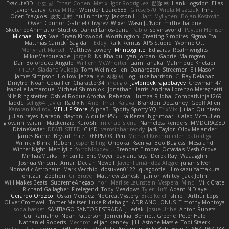
Exacute3D
주호 정
Ethan Cohen
Metix
Igor Rodriguez
朋弥 林
Hank Logsdon
Elias
Javier Garay
Greg Miller
Wonder Lizard588
Gliese 570
Wiola Miszczak
Irina
Олег Гладков
凌太 上村
hullin thierry
Jackson L.
Harri Myllynen
Bojan Kostovic
Owen Connor
Gabriel Chvyrev
Wixer
Wasu Ju'Nior
mrthethatone
SketchedAnimationStudios
Daniel Larios-parra
Pablo
selvinsworld
Payton Heniser
Michael Hays
Vae
Bryan Kirkwood
Worthington
Creating Simpires
Sigma Eta
Matthias Carrick
Sagida T
Eddy
Raik Remus
APS Studio
Yvonne Ott
Menyhárt Marcell
Matthew Lowery
MrIncognito
Ed garas
Realmwrights
MikusMasquerade
jorge R
Ns
Khaidu
ryan jordan
Gabriel Malmgren
Dan Bojorquez Angulo
Williem McWhorter
Liam Tanaka
Mahmoud Khetabi
יניב חלה
Sladana Vukoja
Tom Weijnjes
jen
Danarogon
Streemer
Eli Mason
James Simpson
Hollow_Jenza
eje
지환 이
log
luke harrison
C
Ray Delapaz
Dmytro
Noah Couallier
Character34
indiiglo
Javlonbek rajabbayev
Crewman 47
Isabelle Lamarque
Michael Shimniok
Jonathan Harris
Andrea Lorenzo Mereghetti
Nils Ringlstetter
Osbiel Roque Arocha
Rebecca
Humza R Iqbal CombatNinja1269
laddc
sellig64
Javier
Radix N
Ariel Ilmari Kajava
Brandon DeLauney
Geoff Allen
Kamran Kadirov
MELUIP Store
Alpha3
Spotty Spotty YQ
TrixMix
Julian Quintero
julian reyes
Nareon
claytpn
Alquiler PS5
Era Rerza
bjgrimoari
Caleb Mcmullen
giovanni varani
Mackenzie
KuroShi
michael sierra
Nameless Renders
MMDCRAZED
DivineXavier
DEATHSTEED
Cli4D
vamsidhar reddy
Jack Taylor
Olov Melander
James Barrie
Bryant Price
DEEPNOX
Pen
Michael Koschmieder
pato dlgv
Wrinkly Blink
Ruben
Jesper Elling
Onooka
Kseniya
Boo Bugless
Mesaland
Winter Night
Mert İyiiz
forrobloxdev
J. Brendan Elmore
Octavia's Mesh Grove
MinhazMurks
Fxntxnile
Eric Moyer
qaylanuraya
Derek Ray
Waaagghh
Joshua Vincent
Amar
Declan Newell
Javier Fernández Alegre
julian silver
Nomadic Astronaut
Mark Vecchio
dosuken0122
quagootle
Hirokazu Yamakura
enitzur
Zephon
Gil Bruvel
Matthew Zaneski
junior
whitey
Jack John
Will Makes Beats
SupremeAhegao
nori
Marlise Launstein
Vesperal Mind
Milk Crate
Richard Gallagher
Firelegend
Toby Meadows
Tyler Huff
Adam N'Diaye
Gerardo Orozco
Oskar Mendez
NoGreatMystery
Bike Kefeli
shiipi
Arthur Lops
Oliver Cromwell
Tomer Meltser
Luke Ridehalgh
ADRIANO JONUS
Timothy Montoya
soda basket
SANTIAGO SANTOS ESTRADA
j_ edak
Josue Uribe
Anton Rubets
Gui Ramalho
Noah Patterson
Jomenikia
Bennett Greene
Peter Hale
Nathaniel Roberts
Mechrot
elijah kenney
J H
Astone Massie
Tobi Staerk