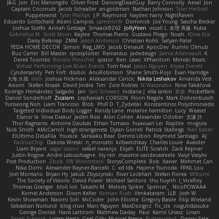
J&G
Jon
Eric Manongdo
Oliver Frost
DancingDeadGuy
Barry Connolly
Aeval
Jon
Captain Coconuts
Jacob Schealler
ari-goldman
Nathan Johnson
Tyler Herbert
Puppeteerist
Tyler Phillips
J.P. Raymond
hayden harry
NightRaven
Eduardo Gottschald
Abeni Campos
cameronfr
Dominick
Joe Young
Sascha Becker
Joshua Scelfo
Annah Gestaga
SmaackBZ62
JollyYeen
oscall L
友理 斉藤
Kuba
Gabrielius M
Scott Moen
Kaylee
Thomas Pierro
Gustavo Pliego
Noah
Юлія Кізі
Daisy Belknap
ZMM
Jason Anderson
Christian Kohli
Satyan Patel
YEDA HOME DECOR
Simon
Reg_LMO
Jacob Denault
ApocDev
Rumlo Olmub
Buz Carter
Bill Master
rpcexploiter
Reinaldus
jadedesign
Jamie Arseneault
K
Derek Toombs
Renato Pinochet
qrator
Ben
cawc
XPhantom
Mimski Beats
Virtual Performing Live Music Events
Tom Neal
Jason Nguyen
Alyssa Everett
Cyndersanity
Petr Fořt
disiboi
AnuRobinson
Shane Smith-Rojo
Evan Harridge
大海 久我
lilith
Joshua Hickman
Aleksandar Caricic
Nikita Leshakov
Amanda Vest
Axiom
Stefan Knaak
David Jindra
Tim
Zoie Robles
N Watanabe
Nina Takáčová
Rodrigo Hernández Salgado
Jan
Sari Schwarz
Indiana J
ella larkin
基德
Pocketfans
Daniel Sonderhoff
Zicalam
zephaniah CORSON
Florin Negele
Mark Dohrenbusch
Yunseong Noh
Liam Trancoso
Blob
Phill D
T_Zydelski
Konstantinos Polychroniadis
Targeted Individual Body Logger
Randy Lane
melanie hamilton
Lucy
Weasel
Elanor la
Vova Diakur
Jaden Rosi
Alon Cohen
Alexander October
文謙 許
Thor Ragnaros
Antoine Daubas
Ethan Tomaso
huaxuan Lei
Raptite
mogura
Nick Smith
AMcCarroll
high strangeness
Dylan Gorrell
Patrick Stallings
Neil Baker
ElUltimo DeLaFila
Yousick
Sankaku Bear
Dennis Libon
Reymeld Santiago
AJ
FacinusChip
Dakota Wreski
n_morcatti
killswitchkay
Charles Louie
Avaister
Liam Bryant
sagar sasson
rafael naranjo
Elijah
ELITE Scratch
Zack Kepner
Justin Rogow
Andre Labuschagne
lily ren
maxime vandecasteele
Vasyl Vasyliv
Post Production
Zbob
VW Winterstein
StorysComplete
Bob
Xavier
Mehmet Can
Nika Domi
Alexander Rayner-Barcelli
C
xd Idk
Hajime Tsunoda
FRNL Lou
Joel Montano
Bryan Hy
Jakub Zbyszynski
River Lockhart
Stefan Florea
MStorm
The Society of Visions
David Power
Michael Santoro
thu huynh
I_ViceRoy
Thomas Granger
bloli loli
Takashi M.
Melody Spiker
Spencer_
NicoPOWAAA
Kornel Anderson
Dixon Keller
Keenan Rush
Venkataram
LLB
Josh W.
Kevin Showman
Naomi Soh
McCoder
John Elliotte
Gregory Basile
Filip Wieland
Sebastian Norlund
blog cruvi
Marc Nguyen
MaxDezignz
Tic_cle
nogutidaisuke
George Dvorak
Haris Lattirom
Matthew Daday
Paul
Kamil Uriasz
Lirian
Sarah Schrock
Logan Hertz
Gaël Gilly
Musical Nexus
Buttmunky1
Danny Sale