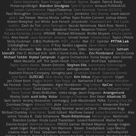
Rémi Verschelde
Ryan Reisiger
SizeKivit
Stymie
Dustin
Patrick Brady
ProtanopicMidget
Brandon Snodgrass
Tyler K Spicher
Arnaud PUIRAVAUD
Joseph Catrambone
HippoThalamus
Sean Kennedy
Tomek LECOCQ
Paul Mcloughlin
DaLivelyGhost
Lose Pacific
Jimikimo
Ben Bosma
mark stalzer
Jack J
Ian Neisser
Marcus Morba
LePew
Ryan Roden-Corrent
Joshua Albers
Kristen Westphal
Jon White
Jack Fenech
Jotunkottr
Hexdrake's Art
Ted Curtis
nullinc
Zach du Toit
John Partington
Kazuki Kamimura
Mark Boss
Yaron L.
Lukas Kalbertodt
Marcos Vaz
Sébastien Tricoire
Masanori Tottori
QuirkyTopHat
ReJ aka Renaldas Zioma
VFRAME
Michael Whiteside
Wolfer Moyens
Arturo Leone
Pete
Alex Harvill
Lauri Kananen
wheany
Unreal Sensei
tchaikovsky2
Taylor J Peters
Molly Footman
大重生-TheRebirth
RSH__studio
Mat
S C
Cailrdar
PYTHA Lab
OddlyBigBear
binotti lucia
IT Roy
Karabo Legwaila
Zane Olson
Chord Shore
A. Stan Konowitz
Talii
Bruce Matthews
Aria
3dfan
Xatonym
Barney
Sethesh
blendFX
Petr O
Michael Vick
Seth // Gone Indie, Bro...
Eric Pontbriand
Glenn Jones
Michael Tedder
Krystal Camprubi
Eugene Ovcharenko
Fiona Margrie
Alan Daniels
Mark Mazaitis
Jeff
The Sarah Hirsch
Paul Dolzall
Wolf Daw
kyleboze
Taylor Galen Kadee
Steven Ekholm
Stephen Ellis
Aximmetry Technologies
Sarah Wiener
Andrew Faithfull
wellingtoncrab
Ada Rose Cannon
Resilient Picture Company
Almighty Laxz
Jonathan Brandt
Szabolcs Dombi
Jose Nario
ELITECAD
Nick Storey
Ryan
Kim Vitkus
Bryan Halcott
Glyph
Jan Oliver Koch
Reggie Storm
Dan Repp
pk
Nathaniel E Bell
Benita Winckler
Kai Honeck
Íkara
Psychosadistic
Algot Nordström
Trag1cHaze
KaiCee
Kurt Wilson
Stéphane Huart
Todd Eaton
P4C1F15T
charamath
Jakob Stolz
YeGrayHound
Kevin Turner
Brian McMullen
oleko senga
Jason Ferguson
Arrangemonk
Wesley Scafe
scott bilby
Victor
George e Chianese
Ben Visser
Albatross 3D
Sam Sartor
Andrej Striezenec
normalguy
Josh Macdonald
Pafka
Byeong Chul JIN
Dumbass Dragon
Alkaza1996
jAde
Lea Seidman Hernandez
Alexander Becker
Oscar Vargas
sastun1962
Totally Normal
Jared LeClaire
Christopher Bogs
Michael Dunkley
Alex Hyner
Scott Gilbert
Matthew Gerard
Julius Brockelmann
Alex
sotiris
Teneka B.
Dale Schwiesow
Thom Rittenhouse
Marcin Ignac
Martinotti
Brandon Jordan
Frode Lund Tharaldsen
Gerard Redmond
Walter Rice
Dennis Korpel
Matthew Stevens
PIXDES Games
Michael Mayeux
George Giagias
arash tirgari
Ryan Dening
Tim Warnock
Steven
Deadlyblack
Lupo Marcio
creative mart
M Tera
Sebastian Karlsson
Iaian7 / John Einselen
AsTheRainFell