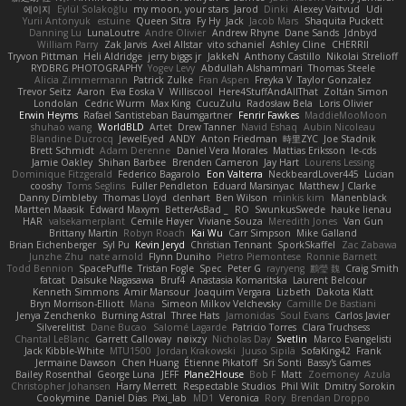
에이지
Eylül Solakoğlu
my moon, your stars
Jarod
Dinki
Alexey Vaitvud
Udi
Yurii Antonyuk
estuine
Queen Sitra
Fy Hy
Jack
Jacob Mars
Shaquita Puckett
Danning Lu
LunaLoutre
Andre Olivier
Andrew Rhyne
Dane Sands
Jdnbyd
William Parry
Zak Jarvis
Axel Allstar
vito schaniel
Ashley Cline
CHERRII
Tryvon Pittman
Heli Aldridge
jerry biggs jr
JakkeN
Anthony Castillo
Nikolai Strelioff
RYDBRG PHOTOGRAPHY
Yogev Levy
Abdullah Alshammari
Thomas Steele
Alicia Zimmermann
Patrick Zulke
Fran Aspen
Freyka V
Taylor Gonzalez
Trevor Seitz
Aaron
Eva Eoska V
Williscool
Here4StuffAndAllThat
Zoltán Simon
Londolan
Cedric Wurm
Max King
CucuZulu
Radosław Bela
Loris Olivier
Erwin Heyms
Rafael Santisteban Baumgartner
Fenrir Fawkes
MaddieMooMoon
shuhao wang
WorldBLD
Artet
Drew Tanner
Navid Eshaq
Aubin Nicoleau
Blandine Ducrocq
JewelEyed
ANDY
Anton Friedman
時里ZYC
Joe Stadnik
Brett Schmidt
Adam Derenne
Daniel Vera Morales
Mattias Eriksson
le-cds
Jamie Oakley
Shihan Barbee
Brenden Cameron
Jay Hart
Lourens Lessing
Dominique Fitzgerald
Federico Bagarolo
Eon Valterra
NeckbeardLover445
Lucian
cooshy
Toms Seglins
Fuller Pendleton
Eduard Marsinyac
Matthew J Clarke
Danny Dimbleby
Thomas Lloyd
clenhart
Ben Wilson
minkis kim
Manenblack
Martten Maasik
Edward Maxym
BetterAsBad _
RO
SwunkusSwede
hauke lienau
HAR
valsekamerplant
Cemile Høyer
Viviane Souza
Meredith Jones
Van Gun
Brittany Martin
Robyn Roach
Kai Wu
Carr Simpson
Mike Galland
Brian Eichenberger
Syl Pu
Kevin Jeryd
Christian Tennant
SporkSkaffel
Zac Zabawa
Junzhe Zhu
nate arnold
Flynn Duniho
Pietro Piemontese
Ronnie Barnett
Todd Bennion
SpacePuffle
Tristan Fogle
Spec
Peter G
rayryeng
鸝瑩 魏
Craig Smith
fatcat
Daisuke Nagasawa
Bruf4
Anastasia Komaritska
Laurent Belcour
Kenneth Simmons
Amir Mansour
Joaquim Vergara
Lizbeth
Dakota Klatt
Bryn Morrison-Elliott
Mana
Simeon Milkov Velchevsky
Camille De Bastiani
Jenya Zenchenko
Burning Astral
Three Hats
Jamonidas
Soul Evans
Carlos Javier
Silverelitist
Dane Bucao
Salomé Lagarde
Patricio Torres
Clara Truchsess
Chantal LeBlanc
Garrett Calloway
nøixzy
Nicholas Day
Svetlin
Marco Evangelisti
Jack Kibble-White
MTU1500
Jordan Krakowski
Juuso Sipilä
SofaKing42
Frank
Jermaine Dawson
Chen Huang
Étienne Pikatoff
Sri Sonti
Bassy's Games
Bailey Rosenthal
George Luna
JEFF
Plane2House
Bob F
Matt
Zoemoney
Azula
Christopher Johansen
Harry Merrett
Respectable Studios
Phil Wilt
Dmitry Sorokin
Cookymine
Daniel Dias
Pixi_lab
MD1
Veronica
Rory
Brendan Droppo