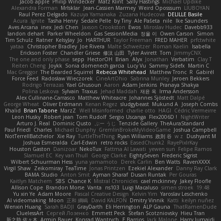
Jacob apple
Philip Windecker
Matz Klint
Sally Hastings
Michael Updike
Alexandra Forman
MrIsklar
Jean-Cassien Marmey
Weird Oposssum
LIUBOYAN
Raul Perez Delgado
Kazuya Yamanaka
Zuzana Hudecova
DELILLE Basile
Acura .Ignite
Tasha Henry
Sedale Pelle
by Tiny
Ale Pašeta
nile
Ike Saunders
Aves Arcana
inex
Jedi Chen
Jaxson Crookston
Ewos
Miroslav Hudec
Davebb933
landon dehart
Parker Wheeldon
Gas SessionMedia
정율 이
Owen Carson
Simon
Tim Schulz
Ratner
KelsyJay
Jo
HARTHUR
Taylor Freeman
FRED MAHER
prfctwhite
yataa
Christopher Bradley
Joe Rivera
Malte Schweitzer
Roman Kaelin
Isabella
Erickson Foster
Chandler Griese
修汰 山田
Tyler Avirett
Tom
JimmyCNX
The one and only phase
sepp
HectorOH
Brian
Alyx
Jonathan
Verbatim
Clay T
Reiten Cheng
Joykk
Sonia domenech garcia
Lucy Vu
Sammy Sidefx
Martin C
Mac Greggor
The Bearded Squirrel
Rebecca Whitehead
Matthew Tronc
R
Gabirél
Force Feed
Radosław Wieczorek
CineArtOhio
Sabrina Munley
Jeroen Bekkers
Rodrigo Terrazas
Yael Ghusoun
Aaron
Adam Jenkins
Pranaya Shakya
Polina Leskova
Sylvain
Traxus
Jehad Maddah
재윤 옥
Irma Andersson
Alex Cullinane-Carrasco
Matthew Whiteacre
Johannes Sjöstedt
Matt Dalpé
George Wheat
Oliver Erdmann
Kenan Regez
sludgybeast
Mukund A
Joseph Combs
Khalid
Brian Tabone
MarzZ
Well Misinformed
charlie otto
HAGI
Cédric Vermeirre
Leon Husky
Robert jean
Tom Rudolf
Sergio Uscanga
Flex2006D !
NightWriter
Arturo J. Real
Dominic Qusto
ぶー うじ
Tenzide Gallery
TheAuraStandard
Paul Friedl
Charles
Michael Dunphy
GremlinBrokeMyVideoGame
Joshua Campbell
NotTerrellBatchelor
Xie Ray
TurtleTheThing
Ryan Williams
政則 谷
w z
Dushyant M
Joshua Esmeralda
Carl-Edwin
retro rocks
EasedChunk2
RayePixlrKay
Houston Gaston
Danizoar
NekoTux
Fattma Al Lawati
yewen sun
Felipe Ramos
Slamuel EC
Key van Thull
George Clarke
EightySeven
Frederic Sigrist
Wilbert Schuurman Hess
yuna yamamoto
Derek Carlin
Ben Watts
RavenXXXX
Virgil Shaw
Zeikomiray
TeaTime
Jonas Printzen
Ezekiel Alexander
Danny Ray Clark
BAMA Studio
Anton Smit
Ayman Sharaf
Dusan Runtak
Per Gouras
Kaitlyn Matchem
SBS
Chance K
Mistral Chronicles
cael mckinney
Jakey Floofle
Allison Cope
Brandon Morse
Vanta
ns103
Luigi Macaluso
simen stroek
19:48
Yu xin Ye
Adam Moore
Pascal Creative Design
Kelvin Yim
Yaroslav Leschenko
AI videomaking
Moon
正和 綱嶋
David KALFON
Dmitry Vinnik
Katti
keilyn nuñez
Wenxin Huang
Sarah BADJI
GrayDarth
Eli Herrington
ALP Gauna
ThatRamenDude
CluelessArt
Cергей Лозенко
Emmett Peck
Stefan Scotzniovsky
Hieu Tran
新之助 佐々木
Armin Bauer
Konrad Wantrych
E Barrios
Jack Malone
Harry Jumaidi