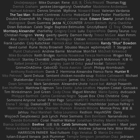
UncleJesseppe
Mike Duncan
Rene
名氏 无
Chris Priscott
Thomas Rigg
Derrick Graham
yankee (derogatory)
Overshafter
Madeleine Andersson
Nahuel Adreani
Dennis Smolek
Mythina
Noward Beast
Valerian Vardania
The Taxi Man
Robert Contreras
Azerta
HoboGod
Steve Pedler
PixelScribe
Double Downshift
Mr. Happy
Andrey Lebrov
sbuk
Edward Swartz
Jonah Edick
Wahrgrave
Dom Guerrera
Jazza
N_COUNTER
Artem Beitsch
Iryna Osadcha
Diran Bebekian
Caleb Slagle
Baptiste Belmudes
GrizzlyBeard
CJ
Troy
Chrisie
Morrissey Alexander
charliehsy
Gregory Cook
Lulu
ExplorePolo
Danny Taurus
kay
Christian Forsgren
Venky
qwerty qwerty
Damon Hardy
Trevor McGee
Alan Pimm
Aku
Danilo Pipi
3DQuake
PooMagoo
Cristian
montrose edmonds
Harry
Frank Lundin
Cory Kutschker
Harnick Atur
Marcos Antonio
Randy "Blue" Bowden
david curiel
Rune
Nicky Brownell
Sibusiso Mauze
wpbirney420
T. Stargazer
Punit Chaturvedi
Andrew Barrie
Minehow
Mon1k4
Mitchell Kirkwood
Mike Bonafede
Keith Bridges
Kamila Novakova Tereza Nemcova
Wogan May
NefaroX
Stanley Chen榕樹
Unearthly Interactive
Jay
Joseph McKinnon
지후 이
Rafael Jimenez
Colin Langley
Juan M Ortiz
yusuf kodat
Taliesin River
GrimeOnADime
Cabot3D
Paola Avanzo
Sarah
Philipp Krombusch
Anthony Rosbottom
Danik Z
Herminia Alexandra Franco Parra
Hunter R
Vito Petrović
Saint Deluca
Sentient chicken noodle soup
Robbe Callewaert
Michael
Shalekendar
Alexander Levenson
James
Ma. Cristina Risoli
Yota chiba
Dean Simonds
Mark Sanderson
Alexandre Lhote
hazel bat
Abhijit Prasanth
Ben Hoffman
Matthew Edgmon
Tara Exotic
Juha Lindfors
Haydon Costall
Gonzako
Tim Winkelmann
Joel Green
Cody Chow
Miguel Mendez
Mario Epsley
dvdcusick
Philippe Bartholi
Carlos Cardenas Negro
Squak Box
Chlo Christine
Gray
Someone Anyone
sonal
Peter Page
Saturnis#6115
Heriberto Reinoso Gallegos
Elena T
Strogg
DaskalosBCE
ManiacMayo
Michael Hirschfelder
Joshua Palfrey
A
Maximino Huertas Vila
Shansen
Pureon
Rinalds Miļicins
Monica Pirvu
家俊 吴
Jahluu
Paul Marshall
Tabia Lourenco
Redlion
HeyoNSFW
Darry
Wojciech Świątkiewicz
Jack Lynch
Peter Siemens
Ben Berntsen
Nananekoko
Ian
Davide Bortoletti
Coral
Heather Walker
Jonathan Shelley
Martín Franchi
Bianca Goldbach
Beefree
治英 矢島
Caleb Simmons
Nathan
baitham i
Maet
Jean
Fenice Ardente
Fabian Norrby
Fatimah Aziz
Andrew
Johanna Fate
Mike Weber
HARRISON PARKER
Ned Fullsom
Ergo Venatus
D
Marco De mitri
Iulian-Eduard Varvara
Jack Plummer
Temple Simpson
Jonathan Diaz
Jadriaan