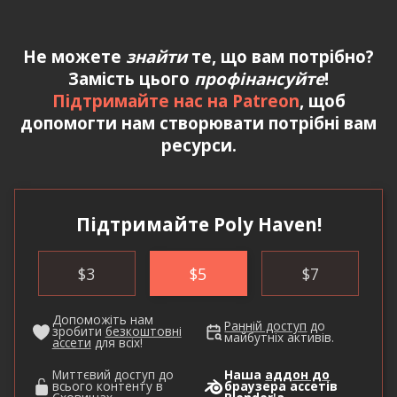
Не можете
знайти
те, що вам потрібно?
Замість цього
профінансуйте
!
Підтримайте нас на Patreon
, щоб
допомогти нам створювати потрібні вам
ресурси.
Підтримайте Poly Haven!
$
3
$
5
$
7
Допоможіть нам
Ранній доступ
до
зробити
безкоштовні
майбутніх активів.
ассети
для всіх!
Миттєвий доступ до
Наша
аддон до
всього контенту в
браузера ассетів