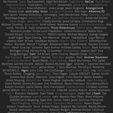
Kai Honeck
Íkara
Psychosadistic
Algot Nordström
Trag1cHaze
KaiCee
Kurt Wilson
Stéphane Huart
Todd Eaton
P4C1F15T
charamath
Jakob Stolz
YeGrayHound
Kevin Turner
Brian McMullen
oleko senga
Jason Ferguson
Arrangemonk
Wesley Scafe
scott bilby
Victor
George e Chianese
Ben Visser
Albatross 3D
Sam Sartor
Andrej Striezenec
normalguy
Josh Macdonald
Pafka
Byeong Chul JIN
Dumbass Dragon
Alkaza1996
jAde
Lea Seidman Hernandez
Alexander Becker
Oscar Vargas
sastun1962
Totally Normal
Jared LeClaire
Christopher Bogs
Michael Dunkley
Alex Hyner
Scott Gilbert
Matthew Gerard
Julius Brockelmann
Alex
sotiris
Teneka B.
Dale Schwiesow
Thom Rittenhouse
Marcin Ignac
Martinotti
Brandon Jordan
Frode Lund Tharaldsen
Gerard Redmond
Walter Rice
Dennis Korpel
Matthew Stevens
PIXDES Games
Michael Mayeux
George Giagias
arash tirgari
Ryan Dening
Tim Warnock
Steven
Deadlyblack
Lupo Marcio
creative mart
M Tera
Sebastian Karlsson
Iaian7 / John Einselen
AsTheRainFell
Volkor
Rijndael
Patrick T Sullivan
Alexander Rath
david mares
Nayden Dochev
Moira
Never Give Up
Sunamii
Ryan Rohrer
Andrew Oakley
Maraz
Mark Kohalmy
Michigan J Frog
Harvey Fong
CJ Guzman
Beefyblimps
Joakim Dahl
Jose
BingusGringus
Dale
Sid Brown
Jānis Circenis
Masashi Ueda
Bill Kinnon
Max Topham
Austin Walzl
Hannes
Rens Bais
qualtro
Piotr
Andrew Stevenson
anthony lawrence
Stuart Marsh
Frans Verbaas
Adam Murtomaa
Phil Galler
Matthew Garnett-Frizelle
Saliven
Markus Michael Egger
Andrew
J
Caramel the Vixen
Timothy J. Aveni
Moth
James Miller
z
Nico Marniok
Timothy G. McKenna
MY.NIGNIG Jr.
Kigon
John Cido
Der12teEisvogel
Brad Corlett
Basti
maj
LaCimaise
Thom Bakker
Chogang
Jason Pielak
Tiran Dagan
Claude GIROLET
Darian Smith
Joenne Hub-Strobl
Shannon
Gary English
Colin Dunne
Martin Koťátko
Alexis Shuping
William Lee
Trevor Hughes
Gabriella Caldwell
Vasili Rodriguez
David Beneš
Jeremy Brouwer
Erik Dodolović
Paulo Henrique
Hoodwinkedfool
Ruben Vroman
David Sibley
Emil Herzenstiel
Charles Janson
Christian Gomez
James Wilson
Niko Bidoli
Danny Arnold
CGJackB
Jeremy Nelson
Anton Heymann
Leo S
Brendon Padjasek
Evan Tillett
Bryan Applegate
Dylan Hall
J Ewell
Dys
Quddle Jameson
patrick siemer
nate
Mareno Harr Olsen
Brett Williams
GREENCom'e Mapping
Ryan Bell
Xcrow
Pedro Javier Somoza Hernando
Paul Klingberg
Olivié Bouchard
Damiano Mazzocchini
Raven Realm
Johann Oosthuizen
Scott
Robert Tolppi: Support My Content
Randy Bloom
henrik rasmussen
Greenheart
Ransom Bergen
Andreas Wetter
Edomod
PD100 Academy of Art
Clafoutis
Arttu Piisila
JeffChristiansen
Daniel Phakos