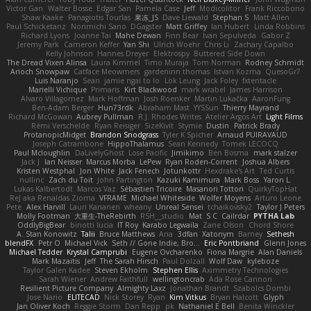
Victor Gan
Walter Bosse
Edgar San
Pamela Case
Jeff
Modicolitor
Frank Riccobono
Shaw Kaake
Panagiotis Tourlas
果冻_JS
Dave Liewald
Stephan S
Matt Allen
Paul Schicketanz
Norimichi Sano
DGagster
Matt Griffey
Ian Hubert
Linda Robbins
Richard Lyons
Joanne Tai
Mahe Dewan
Finn Bear
Ivan Sepulveda
Gabor Z
Jeremy Park
Cameron Keffer
Yan Shi
Ulrich Woehr
Chris Li
Zachary Capalbo
Kelly Johnson
Hannes Dreyer
Elektrospy
Buttered Side Down
The Dread Vixen Alinsa
Laura Kimmel
Timo Muraja
Tom Norman
Rodney Schmidt
Arioch Snowpaw
Catface Meowmers
gardeninn thomas
Istvan Kozma
QuesoGr7
Luis Naranjo
Sean
jamie ngai to lo
Lök Leung
Jack Foley
fxtentacle
Marielli Vichique
Primaris
Kirt Blackwood
mark wrabel
James Harrison
Alvaro Villagomez
Mark Hoffman
Josh Roenker
Martin Lukačka
AaronFung
Ben-Adam Berger
Hun73rdk
Abraham Mast
YYSSun
Thierry Mayrand
Richard McGowan
Aubrey Pullman
R.J. Rhodes Writes
Atelier Argos Art
Light Films
Rémi Verschelde
Ryan Reisiger
SizeKivit
Stymie
Dustin
Patrick Brady
ProtanopicMidget
Brandon Snodgrass
Tyler K Spicher
Arnaud PUIRAVAUD
Joseph Catrambone
HippoThalamus
Sean Kennedy
Tomek LECOCQ
Paul Mcloughlin
DaLivelyGhost
Lose Pacific
Jimikimo
Ben Bosma
mark stalzer
Jack J
Ian Neisser
Marcus Morba
LePew
Ryan Roden-Corrent
Joshua Albers
Kristen Westphal
Jon White
Jack Fenech
Jotunkottr
Hexdrake's Art
Ted Curtis
nullinc
Zach du Toit
John Partington
Kazuki Kamimura
Mark Boss
Yaron L.
Lukas Kalbertodt
Marcos Vaz
Sébastien Tricoire
Masanori Tottori
QuirkyTopHat
ReJ aka Renaldas Zioma
VFRAME
Michael Whiteside
Wolfer Moyens
Arturo Leone
Pete
Alex Harvill
Lauri Kananen
wheany
Unreal Sensei
tchaikovsky2
Taylor J Peters
Molly Footman
大重生-TheRebirth
RSH__studio
Mat
S C
Cailrdar
PYTHA Lab
OddlyBigBear
binotti lucia
IT Roy
Karabo Legwaila
Zane Olson
Chord Shore
A. Stan Konowitz
Talii
Bruce Matthews
Aria
3dfan
Xatonym
Barney
Sethesh
blendFX
Petr O
Michael Vick
Seth // Gone Indie, Bro...
Eric Pontbriand
Glenn Jones
Michael Tedder
Krystal Camprubi
Eugene Ovcharenko
Fiona Margrie
Alan Daniels
Mark Mazaitis
Jeff
The Sarah Hirsch
Paul Dolzall
Wolf Daw
kyleboze
Taylor Galen Kadee
Steven Ekholm
Stephen Ellis
Aximmetry Technologies
Sarah Wiener
Andrew Faithfull
wellingtoncrab
Ada Rose Cannon
Resilient Picture Company
Almighty Laxz
Jonathan Brandt
Szabolcs Dombi
Jose Nario
ELITECAD
Nick Storey
Ryan
Kim Vitkus
Bryan Halcott
Glyph
Jan Oliver Koch
Reggie Storm
Dan Repp
pk
Nathaniel E Bell
Benita Winckler