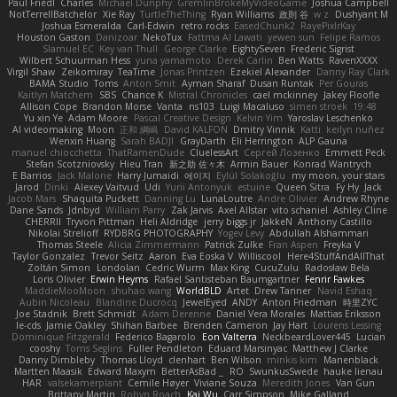
Paul Friedl
Charles
Michael Dunphy
GremlinBrokeMyVideoGame
Joshua Campbell
NotTerrellBatchelor
Xie Ray
TurtleTheThing
Ryan Williams
政則 谷
w z
Dushyant M
Joshua Esmeralda
Carl-Edwin
retro rocks
EasedChunk2
RayePixlrKay
Houston Gaston
Danizoar
NekoTux
Fattma Al Lawati
yewen sun
Felipe Ramos
Slamuel EC
Key van Thull
George Clarke
EightySeven
Frederic Sigrist
Wilbert Schuurman Hess
yuna yamamoto
Derek Carlin
Ben Watts
RavenXXXX
Virgil Shaw
Zeikomiray
TeaTime
Jonas Printzen
Ezekiel Alexander
Danny Ray Clark
BAMA Studio
Toms
Anton Smit
Ayman Sharaf
Dusan Runtak
Per Gouras
Kaitlyn Matchem
SBS
Chance K
Mistral Chronicles
cael mckinney
Jakey Floofle
Allison Cope
Brandon Morse
Vanta
ns103
Luigi Macaluso
simen stroek
19:48
Yu xin Ye
Adam Moore
Pascal Creative Design
Kelvin Yim
Yaroslav Leschenko
AI videomaking
Moon
正和 綱嶋
David KALFON
Dmitry Vinnik
Katti
keilyn nuñez
Wenxin Huang
Sarah BADJI
GrayDarth
Eli Herrington
ALP Gauna
manuel chiocchetta
ThatRamenDude
CluelessArt
Cергей Лозенко
Emmett Peck
Stefan Scotzniovsky
Hieu Tran
新之助 佐々木
Armin Bauer
Konrad Wantrych
E Barrios
Jack Malone
Harry Jumaidi
에이지
Eylül Solakoğlu
my moon, your stars
Jarod
Dinki
Alexey Vaitvud
Udi
Yurii Antonyuk
estuine
Queen Sitra
Fy Hy
Jack
Jacob Mars
Shaquita Puckett
Danning Lu
LunaLoutre
Andre Olivier
Andrew Rhyne
Dane Sands
Jdnbyd
William Parry
Zak Jarvis
Axel Allstar
vito schaniel
Ashley Cline
CHERRII
Tryvon Pittman
Heli Aldridge
jerry biggs jr
JakkeN
Anthony Castillo
Nikolai Strelioff
RYDBRG PHOTOGRAPHY
Yogev Levy
Abdullah Alshammari
Thomas Steele
Alicia Zimmermann
Patrick Zulke
Fran Aspen
Freyka V
Taylor Gonzalez
Trevor Seitz
Aaron
Eva Eoska V
Williscool
Here4StuffAndAllThat
Zoltán Simon
Londolan
Cedric Wurm
Max King
CucuZulu
Radosław Bela
Loris Olivier
Erwin Heyms
Rafael Santisteban Baumgartner
Fenrir Fawkes
MaddieMooMoon
shuhao wang
WorldBLD
Artet
Drew Tanner
Navid Eshaq
Aubin Nicoleau
Blandine Ducrocq
JewelEyed
ANDY
Anton Friedman
時里ZYC
Joe Stadnik
Brett Schmidt
Adam Derenne
Daniel Vera Morales
Mattias Eriksson
le-cds
Jamie Oakley
Shihan Barbee
Brenden Cameron
Jay Hart
Lourens Lessing
Dominique Fitzgerald
Federico Bagarolo
Eon Valterra
NeckbeardLover445
Lucian
cooshy
Toms Seglins
Fuller Pendleton
Eduard Marsinyac
Matthew J Clarke
Danny Dimbleby
Thomas Lloyd
clenhart
Ben Wilson
minkis kim
Manenblack
Martten Maasik
Edward Maxym
BetterAsBad _
RO
SwunkusSwede
hauke lienau
HAR
valsekamerplant
Cemile Høyer
Viviane Souza
Meredith Jones
Van Gun
Brittany Martin
Robyn Roach
Kai Wu
Carr Simpson
Mike Galland