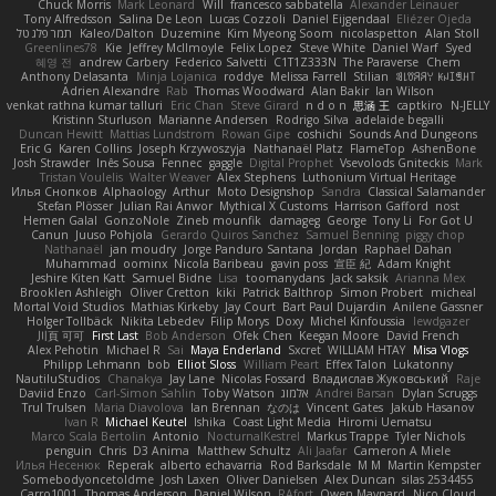
Chuck Morris
Mark Leonard
Will
francesco sabbatella
Alexander Leinauer
Tony Alfredsson
Salina De Leon
Lucas Cozzoli
Daniel Eijgendaal
Eliézer Ojeda
תמר פלג טל
Kaleo/Dalton
Duzemine
Kim Myeong Soom
nicolaspetton
Alan Stoll
Greenlines78
Kie
Jeffrey McIlmoyle
Felix Lopez
Steve White
Daniel Warf
Syed
혜영 전
andrew Carbery
Federico Salvetti
C1T1Z333N
The Paraverse
Chem
Anthony Delasanta
Minja Lojanica
roddye
Melissa Farrell
Stilian
ꌃ꒒ꀎꋪꋪꌩ ꀘꈤꀤꁅꃅ꓄
Adrien Alexandre
Rab
Thomas Woodward
Alan Bakir
Ian Wilson
venkat rathna kumar talluri
Eric Chan
Steve Girard
n d o n
思涵 王
captkiro
N-JELLY
Kristinn Sturluson
Marianne Andersen
Rodrigo Silva
adelaide begalli
Duncan Hewitt
Mattias Lundstrom
Rowan Gipe
coshichi
Sounds And Dungeons
Eric G
Karen Collins
Joseph Krzywoszyja
Nathanaël Platz
FlameTop
AshenBone
Josh Strawder
Inês Sousa
Fennec
gaggle
Digital Prophet
Vsevolods Gniteckis
Mark
Tristan Voulelis
Walter Weaver
Alex Stephens
Luthonium Virtual Heritage
Илья Снопков
Alphaology
Arthur
Moto Designshop
Sandra
Classical Salamander
Stefan Plösser
Julian Rai Anwor
Mythical X Customs
Harrison Gafford
nost
Hemen Galal
GonzoNole
Zineb mounfik
damageg
George
Tony Li
For Got U
Canun
Juuso Pohjola
Gerardo Quiros Sanchez
Samuel Benning
piggy chop
Nathanaël
jan moudry
Jorge Panduro Santana
Jordan
Raphael Dahan
Muhammad
oominx
Nicola Baribeau
gavin poss
宣臣 紀
Adam Knight
Jeshire Kiten Katt
Samuel Bidne
Lisa
toomanydans
Jack saksik
Arianna Mex
Brooklen Ashleigh
Oliver Cretton
kiki
Patrick Balthrop
Simon Probert
micheal
Mortal Void Studios
Mathias Kirkeby
Jay Court
Bart Paul Dujardin
Anilene Gassner
Holger Tollbäck
Nikita Lebedev
Filip Morys
Doxy
Michel Kinfoussia
lewdgazer
川頁 可可
First Last
Bob Anderson
Ofek Chen
Keegan Moore
David French
Alex Pehotin
Michael R
Sai
Maya Enderland
Sxcret
WILLIAM HTAY
Misa Vlogs
Philipp Lehmann
bob
Elliot Sloss
William Peart
Effex Talon
Lukatonny
NautiluStudios
Chanakya
Jay Lane
Nicolas Fossard
Владислав Жуковський
Raje
Daviid Enzo
Carl-Simon Sahlin
Toby Watson
אלמוג
Andrei Barsan
Dylan Scruggs
Trul Trulsen
Maria Diavolova
Ian Brennan
なのは
Vincent Gates
Jakub Hasanov
Ivan R
Michael Keutel
Ishika
Coast Light Media
Hiromi Uematsu
Marco Scala Bertolin
Antonio
NocturnalKestrel
Markus Trappe
Tyler Nichols
penguin
Chris
D3 Anima
Matthew Schultz
Ali Jaafar
Cameron A Miele
Илья Несенюк
Reperak
alberto echavarria
Rod Barksdale
M M
Martin Kempster
Somebodyoncetoldme
Josh Laxen
Oliver Danielsen
Alex Duncan
silas 2534455
Carro1001
Thomas Anderson
Daniel Wilson
RAfort
Owen Maynard
Nico Cloud