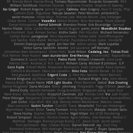
RF
Wendy Ward
Fianna Wong
Tomasz Wyszolmirski
Riccardo Giovanetti
fr54
William Schilthuis
Herman Idzerda
Stephane Toraldo
Stephen D Swaney
Kai Gregor
Robert Angone
James Rogers
Calinou
Alan Gregory
Paul O' Grady
Phyl
Luthien Dulk
Miguelaxa
Takuya Sawatari
Peter Moonen
ambientCG
xavier moscoso
Vedat Afuzi
Thomas Lisle
Warren Moore
Zaq Schlanger
Chase Stone
Conicer
VoxelKei
Mikkel Nielsen
Nico Wardakas
Frank Grande
Denys Holovyanko
Bernd Schmidt
Brendon Porter
Erik Brundidge
Samuel
Martin Pražák
Sofia
Cyrille Maurice
Patrick Nugent
penti_mmd
Mondlicht Studios
Jack Humbert
Gun
Arman Sernaz
Atdhe Gashi
Petr Hloušek
Michael Fernandez
Caitlyn Byrne
paragsatyal
Nino Kapetanovic
Tobias Gallé
SonOfPorcupine
Leo Santos
Rob Waller
Michael Porter
Puzzlebox Props
Justin
honda78
Dimitri Diakopoulos
zgred
Jen Hao Yeh
esther carney
Mark Lopatka
Victor Gama Sabbithi
Alexlee
Jed Laurance
Jeff Barnaby
Johnathan Alan Vanderpool
Oliver Hotz
Scott Wilson
Cadalog, Inc.
Tobias Rösli
Rick Palmer
Neal Huston
sean dunderdale
Erel Herzog
OroborosNZ
RaptorBricks
Domenic S
Laura Ganis
Ike Li
Pietro Ponti
William Unsworth
Lorie Loeb
Fabrice Zaini
Andrew_D
R.H. García
William Carey
Michael B Johnson
G.P
Goro Fujita
Robert Wallis
Alexander Bachvarov
Evan Campbell
Rene Gansen
Clifford A Worsham
Fábio De Carvalho
Mike Festa
Martin Banak - Dr Zed
fred gissubel
Ayetheist
Edgard Costa
JJ
Pere Pau Sancho
Kevin Barnum
Henrik Berglund
Jay Piboontum
Patrick Lowry
Richard Wright
kiky
John Moon
Francis Boyle
Devin Harris
HDR Light Studio
Peter Baintner
Da5id
Bob Dowling
Daniel Fitzgerald
Dana McCabe
Miket
jehrmaig
f1rstpers0n
Peggy O'Brien
Jason Lai
Bernd Dully
Satoshi Yamasaki
Doug Auerbach
fengquan wang
Aeon Soul
Mark Krenz
Nicholas Rubin
Krzysztof Zwolinski
JG3
Nicolas Côté
V-o
Josh Purple
Peter Rittinger
Benjamin Schechter
Ryan Won-Meng Apuy
Liam Beck
AuroranFilms
Just Gollor
Glyn Wolf
亮作 淡波
Melody Helen MacFarlane
Makoto Izawa
Marc Lemoine
Vadim Turchin
Odin3D
Travis
Moiarte3d
Tim van Helsdingen
WyrmHead
Shawn Miller
Tawny Tomsen
Andy Hickmott
Mikayla
Hiroshi Saito
Steve Hurley
Sophie Gilbert
Grische
Nigel Hillyer
Art of 3D Rendering
Robert Simpson
Nizzero
Ritchie Owens
Agon Ushaku
Zisis Psalidas
Nelson C
Matthias
Stareagle
BunnyCyclops Bunny
J.C.
Jason Scott
Jacob Larson
Tom Jachmann
Max
Cristian Rocco
Daniel Raboldt
ray
Zach Hoy
Bernhard Hoffmann
Will Hattingh
Perard-Gayot
Bryan C
Bojan Spasojevic
Alan Camerer
Toby Yoda
Thater
Hazel Quantock
Neil Blakey-Milner
John Wagman