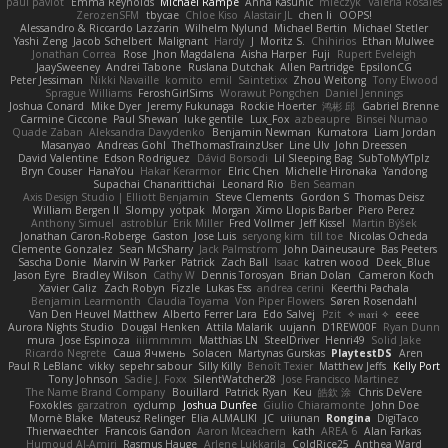
paul paviot
Emma Reynolds
Michael Rampe
Anna Kasunic
mleczyk
Valeria Rosales
ZerozenSFM
tbycae
Chloe Kiso
Alastair JL
chen li
OOPS!
Alessandro & Riccardo Lazzarin
Wilhelm Nylund
Michael Bertin
Michael Stetler
Yashi Zeng
Jacob Schelbert
Malignant
Hardy
J
Moritz S.
Chihirios
Ethan Mulwee
Jonathan Correa
Rose
Jhon Magdalena
Aisha Harper
Fuji
Rupert Eveleigh
JaaySweeney
Andrei Tabone
Ruslana Dutchak
Allen Partridge
EpsilonCG
Peter Jessiman
Nikki Navaille
komito
emil
Saintetixx
Zhou Weitong
Tony Elwood
Sprague Williams
FeroshGirlSims
Worawut Pongchen
Daniel Jennings
Joshua Conard
Mike Dyer
Jeremy Fukunaga
Rockie Hoerter
鸿彬 邱
Gabriel Brenne
Carmine Ciccone
Paul Shewan
luke gentile
Lux_Fox
azbeaupre
Binsei Numao
Quade Zaban
Aleksandra Davydenko
Benjamin Newman
Kumatora
Liam Jordan
Masanyao
Andreas Gohl
TheThomasTrainzUser
Line Ulv
John Dreessen
David Valentine
Edson Rodriguez
Dávid Borsodi
Lil Sleeping Bag
SubToMyYTplz
Bryn Couser
HanaYou
Hakar Kerarmor
Elric Chen
Michelle Hironaka
Yandong
Supachai Chanarittichai
Leonard Rio
Ben Seaman
Axis Design Studio | Elliott Benjamin
Steve Clements
Gordon S
Thomas Deisz
William Bergen II
Slompy
yotpak
Morgan
Ximo Llopis Barber
Piero Perez
Anthony Simuel
astroblur
Erik Miller
Fred Vollmer
Jeff Kissel
Martin Býšek
Jonathan Caron-Roberge
Gaston
Jose Luis
seryong kim
till toe
Nicolas Ocheda
Clemente Gonzalez
Sean McSharry
Jack Palmstrom
John Daineusaure
Bas Peeters
Sascha Donie
Marvin W Parker
Patrick
Zach Ball
Isaac
katren wood
Deek_Blue
Jason Eyre
Bradley Wilson
Cathy W
Dennis Torosyan
Brian Dolan
Cameron Koch
Xavier Caliz
Zach Robyn
Fizzle
Lukas Ess
andrea cerini
Keerthi Pachala
Benjamin Learmonth
Claudia Toyama
Von Piper Flowers
Søren Rosendahl
Van Den Heuvel Matthew
Alberto Ferrer Lara
Edo Salvej
Pzit
✧ 𝔪𝔞𝔯𝔦 ✧
eeee
Aurora Nights Studio
Dougal Henken
Attila Malarik
uujann
D1REW00F
Ryan Dunn
mura
Jose Espinoza
iiiimmmm
Matthias LN
SteelDriver
Henri49
Solid Jake
Ricardo Negrete
Саша Ячмень
Solacen
Martynas Gurskas
PlaytestDS
Aren
Paul R LeBlanc
vikky
sepehr sabour
Silly Killy
Benoît Texier
Matthew Jeffs
Kelly Port
Tony Johnson
Sadie J. Foxx
SilentWatcher28
Jose Francisco Martinez
The Name Brand Company
Bouillard
Patrick Ryan
Keu
皓欽 涂
Chris DeVere
Foxokles
garzatron
cyclump
Joshua Dunfee
Giulio Chiaramonte
John Doe
Mornè Blake
Mateusz Relinger
Elia ALMALIKI
JC
uiiunan
Rongina
DigiTaco
Thierwaechter
Francois Gandon
Aaron Mceachern
kath
AREA 6
Alan Farkas
Humoud Al-Amiri
Rasmus Hauge
Arlene Lukkarila
ColdRice25
Anthea Ward