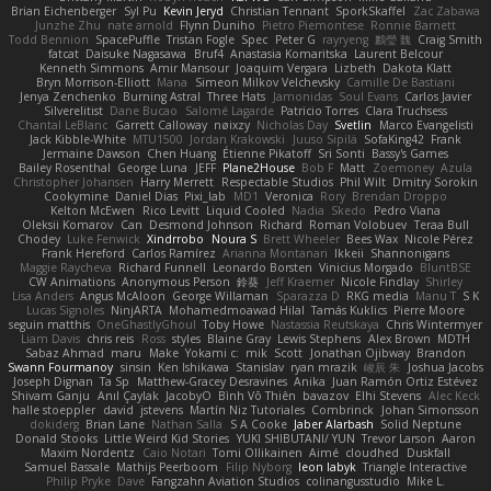
Brian Eichenberger
Syl Pu
Kevin Jeryd
Christian Tennant
SporkSkaffel
Zac Zabawa
Junzhe Zhu
nate arnold
Flynn Duniho
Pietro Piemontese
Ronnie Barnett
Todd Bennion
SpacePuffle
Tristan Fogle
Spec
Peter G
rayryeng
鸝瑩 魏
Craig Smith
fatcat
Daisuke Nagasawa
Bruf4
Anastasia Komaritska
Laurent Belcour
Kenneth Simmons
Amir Mansour
Joaquim Vergara
Lizbeth
Dakota Klatt
Bryn Morrison-Elliott
Mana
Simeon Milkov Velchevsky
Camille De Bastiani
Jenya Zenchenko
Burning Astral
Three Hats
Jamonidas
Soul Evans
Carlos Javier
Silverelitist
Dane Bucao
Salomé Lagarde
Patricio Torres
Clara Truchsess
Chantal LeBlanc
Garrett Calloway
nøixzy
Nicholas Day
Svetlin
Marco Evangelisti
Jack Kibble-White
MTU1500
Jordan Krakowski
Juuso Sipilä
SofaKing42
Frank
Jermaine Dawson
Chen Huang
Étienne Pikatoff
Sri Sonti
Bassy's Games
Bailey Rosenthal
George Luna
JEFF
Plane2House
Bob F
Matt
Zoemoney
Azula
Christopher Johansen
Harry Merrett
Respectable Studios
Phil Wilt
Dmitry Sorokin
Cookymine
Daniel Dias
Pixi_lab
MD1
Veronica
Rory
Brendan Droppo
Kelton McEwen
Rico Levitt
Liquid Cooled
Nadia
Skedo
Pedro Viana
Oleksii Komarov
Can
Desmond Johnson
Richard
Roman Volobuev
Teraa Bull
Chodey
Luke Fenwick
Xindrrobo
Noura S
Brett Wheeler
Bees Wax
Nicole Pérez
Frank Hereford
Carlos Ramírez
Arianna Montanari
Ikkeii
Shannonigans
Maggie Raycheva
Richard Funnell
Leonardo Borsten
Vinicius Morgado
BluntBSE
CW Animations
Anonymous Person
鈴葵
Jeff Kraemer
Nicole Findlay
Shirley
Lisa Anders
Angus McAloon
George Willaman
Sparazza D
RKG media
Manu T
S K
Lucas Signoles
NinjARTA
Mohamedmoawad Hilal
Tamás Kuklics
Pierre Moore
seguin matthis
OneGhastlyGhoul
Toby Howe
Nastassia Reutskaya
Chris Wintermyer
Liam Davis
chris reis
Ross
styles
Blaine Gray
Lewis Stephens
Alex Brown
MDTH
Sabaz Ahmad
maru
Make
Yokami c:
mik
Scott
Jonathan Ojibway
Brandon
Swann Fourmanoy
sinsin
Ken Ishikawa
Stanislav
ryan mrazik
峻辰 朱
Joshua Jacobs
Joseph Dignan
Ta Sp
Matthew-Gracey Desravines
Anika
Juan Ramón Ortiz Estévez
Shivam Ganju
Anıl Çaylak
JacobyO
Bình Võ Thiên
bavazov
Elhi Stevens
Alec Keck
halle stoeppler
david
jstevens
Martín Niz Tutoriales
Combrinck
Johan Simonsson
dokiderg
Brian Lane
Nathan Salla
S A Cooke
Jaber Alarbash
Solid Neptune
Donald Stooks
Little Weird Kid Stories
YUKI SHIBUTANI/ YUN
Trevor Larson
Aaron
Maxim Nordentz
Caio Notari
Tomi Ollikainen
Aimé
cloudhed
Duskfall
Samuel Bassale
Mathijs Peerboom
Filip Nyborg
leon labyk
Triangle Interactive
Philip Pryke
Dave
Fangzahn Aviation Studios
colinangusstudio
Mike L.