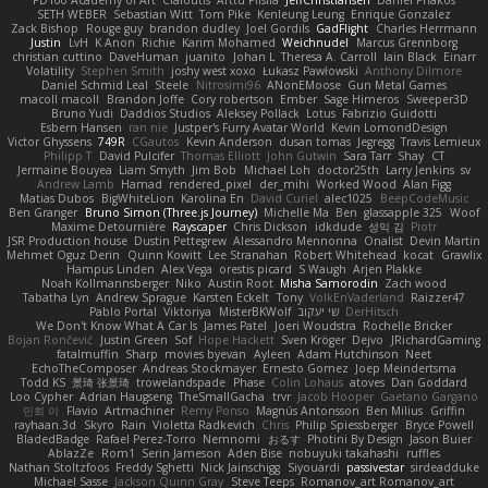
SETH WEBER
Sebastian Witt
Tom Pike
Kenleung Leung
Enrique Gonzalez
Zack Bishop
Rouge guy
brandon dudley
Joel Gordils
GadFlight
Charles Herrmann
Justin
LvH
K Anon
Richie
Karim Mohamed
Weichnudel
Marcus Grennborg
christian cuttino
DaveHuman
juanito
Johan L
Theresa A. Carroll
Iain Black
Einarr
Volatility
Stephen Smith
joshy west xoxo
Łukasz Pawłowski
Anthony Dilmore
Daniel Schmid Leal
Steele
Nitrosimi96
ANonEMoose
Gun Metal Games
macoll macoll
Brandon Joffe
Cory robertson
Ember
Sage Himeros
Sweeper3D
Bruno Yudi
Daddios Studios
Aleksey Pollack
Lotus
Fabrizio Guidotti
Esbern Hansen
ran nie
Justper's Furry Avatar World
Kevin LomondDesign
Victor Ghyssens
749R
CGautos
Kevin Anderson
dusan tomas
Jegregg
Travis Lemieux
Philipp T
David Pulcifer
Thomas Elliott
John Gutwin
Sara Tarr
Shay
CT
Jermaine Bouyea
Liam Smyth
Jim Bob
Michael Loh
doctor25th
Larry Jenkins
sv
Andrew Lamb
Hamad
rendered_pixel
der_mihi
Worked Wood
Alan Figg
Matias Dubos
BigWhiteLion
Karolina En
David Curiel
alec1025
BeepCodeMusic
Ben Granger
Bruno Simon (Three.js Journey)
Michelle Ma
Ben
glassapple 325
Woof
Maxime Detournière
Rayscaper
Chris Dickson
idkdude
성익 김
Piotr
JSR Production house
Dustin Pettegrew
Alessandro Mennonna
Onalist
Devin Martin
Mehmet Oguz Derin
Quinn Kowitt
Lee Stranahan
Robert Whitehead
kocat
Grawlix
Hampus Linden
Alex Vega
orestis picard
S Waugh
Arjen Plakke
Noah Kollmannsberger
Niko
Austin Root
Misha Samorodin
Zach wood
Tabatha Lyn
Andrew Sprague
Karsten Eckelt
Tony
VolkEnVaderland
Raizzer47
Pablo Portal
Viktoriya
MisterBKWolf
שי יעקוב
DerHitsch
We Don't Know What A Car Is
James Patel
Joeri Woudstra
Rochelle Bricker
Bojan Rončević
Justin Green
Sof
Hope Hackett
Sven Kröger
Dejvo
JRichardGaming
fatalmuffin
Sharp
movies byevan
Ayleen
Adam Hutchinson
Neet
EchoTheComposer
Andreas Stockmayer
Ernesto Gomez
Joep Meindertsma
Todd KS
景琦 张景琦
trowelandspade
Phase
Colin Lohaus
atoves
Dan Goddard
Loo Cypher
Adrian Haugseng
TheSmallGacha
trvr
Jacob Hooper
Gaetano Gargano
민희 이
Flavio
Artmachiner
Remy Ponso
Magnús Antonsson
Ben Milius
Griffin
rayhaan.3d
Skyro
Rain
Violetta Radkevich
Chris
Philip Spiessberger
Bryce Powell
BladedBadge
Rafael Perez-Torro
Nemnomi
おるす
Photini By Design
Jason Buier
AblazZe
Rom1
Serin Jameson
Aden Bise
nobuyuki takahashi
ruffles
Nathan Stoltzfoos
Freddy Sghetti
Nick Jainschigg
Siyouardi
passivestar
sirdeadduke
Michael Sasse
Jackson Quinn Gray
Steve Teeps
Romanov_art Romanov_art