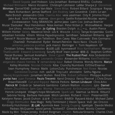
David Sopala
Joel Hobson
Lou Jonathan
Bertrand RIVEILL
Cocheta
Michael Witmann
Marco Vizcaino
Christoph Letmaier
LaMar Sharpe Jr
Gbromios
Minmax
Daniel1060
Joshua Van-Male
Steve Mitas
Robert Billard
Scopique
Repsaj
Mark Richardson
James Stafford
Jim Rodney
Len Govednik
Cédric Le van
Nate Borsch
alessandro Citro
Osamu Abe
vera usselman
Orly R
Jimmie Floyd
Jake Aust
Scott Peters
mytrixx
dave garcia
Gaëlle Robardet-Nicolas
wymo
Zoidrawzaton
Toby SWANSON
Jaime Jasso
Liam Cox
Joshua Bramer
Mucai 'Daduska'
Paul Henderson
Nisse Axman
Peter Križan Jr.
WidowMakes
Harper
Joe Lihou
michael Chan
Jo Gylling
Braiden Dolph
たこーん
Austin Pierce
Willem Hörter
Valery
Maxence Vinot
Lev K
Woozle
Ackley
Tanya Krzywinska
Gorto
sebastian heredia
Villem
Milina Papadopoulos
SamBean
Sebastian Williams
igorrr
Daniel P
Nicole Manson
Jan Tellethon
Ben Casey
Max Cukrowski
Elvis Germano
CharlesD
Pomakenel
Ryder
Renart-Patreon
Kazo Kazo
Chuck CG
antonio palacios puertas
jack manzi
Bertinger
k
Tom Kayakson
GP
Christian Schau
Hristo Nikolov
将太郎 山田
kyomawolf
Rico Kanthatham
Marcus
ThatDude69
Edward Greenberg
Scruffy Wolf
Irwin Jomar
曜萌 石
Stephen Griffith
Pascal Bureau
Samuel Avraham
Steve Cypert
The Rusted Pixel
Alex Söderström
MoE MoW
Autumn Grace
Leonardo Grosso
Alexander Williams
KerriTheWriter
alejandro chavez herrera
V
ramandeep kaur
Rafael Oliveira
Wendy Morris
Matze
Kelley Womble
Nicolas Ocheda
Kiba
Crunchy Numbers
El/Ellie/Eleanor
Sean Humphrey
Franco
Malik
LotionZulu
Punchersize
Neil Rowe
Nicolas
Genevieve Dumas
rich
cav528
Troy Lutz
ahrotahn
Sethu Nguna
Maciej Krzyszkowski
Jonathan Mullen
Reid Ellis
Robert Jefferson
Philippe Authier
yunlai hao
Juan Fonseca
Paulo Trecenti
Karol Droszcz
Fancy Flannel
J Chris Druce
BraanFlakes08
Cut and Ripped
Patrick Perkins
Simon Lindauer
Chris Arko
Patrick M
Didadi Le
Salvatore Gambino
Callum Walton
etudenc
zylo
Daniel
Artem Zhuzhlikov
Sam Gao
Womp
Francois Lord
AirSickLowLander
Guillermo
Henrik Lindqvist
Village's hope Miniatures
Spark Lab
Seamus
La Monk
Kitsun3
Sabrina Yeong
Barbara Hanusiak
Mitch Landers
Richard
Haan
Pressman505
Katelynn Parsec
Jacob Duhon
포로루
Deborah
84d93r
Ryszard Abdul
Michael Zahn
Diego Bermudez
Raw Magic
Kelly Tomlinson | Vision Space
VuD
Jaii Orozco
Kimberly Hutchinson
貴 山崎
Ayomide Awe
Sicong Ouyang
bjakbjak
Davide Medici
Padraic McQuarrie
david james
Toriten57
Ginsnile Allen
Moritz Cremer
Made by Miri
Tobias Jensby
Robert Bergman
martin
NebularStreams
Charles Chen