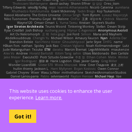
Thokozani Mahlanyane
david cachay
Shonn Effner
얍 얍얍
Oreo_tism
Tiffany Edwards
iaksdfg fodkg
ressii
Ioannis Athanasiadis
Nicolò Caterina
aureliana
Khuthadzo Ratshilumela
Grant Mckenney
Tadin Brego
Koji Tsukamoto
Rasool Abrahams
The Entire Universe
Dhruv Singh
Tom Byrom
Łukasz Majorczyk
Niko Tuononen
Pranshu Goyal
Mr Malone
OnPui
王庚
극단수작
Cédrick
Maxime
Wayne120
Omair Omari
L
Yuma Taesu
Kristian
Skyzee's Studio
Igor Sirotov Architects
Teunis Woord
Tinkering Monkey
Stefan
Devan Stolp
Rylai Crestfall
Josh Bishop
xuchang jiang
Hlynur G Asgeirsson
Anonymous Axolotl
Art Ov Nekromorph
正 明
Felix gogo
Joe Ford
Simon
Mana and Mayhem
Abdelkouddouss
ChengXi Yu
Michael Wilson
Amaury Faucon
Njan
Adenta Dar
Brandon Belisle
Karl-Heinz Köster
Ghoulishlycool
Jarle Styve
DHFG
name
Håkan Fors
nathan
Spidey
Jack Rao
Cristian Vigliano
Noah Kollmannsberger
Lutz
Jude Matanguihan
Tezuka
ETM
daraku
Marcin Biernat
LegoMilkMalik
miaukenzie
Alex Vo
Andrew
Horald Bartoldt
ttitim Tang
sahin
Ulises Maldonado
Ben Carlisle
Jake Messer
Exacute3D
Piotr Sztucki-Szewców
주호 정
Ethan Cohen
Metix
Winter
Igor Rodriguez
朋弥 林
Hank Logsdon
Elias
Javier Garay
Greg Miller
Wonder Lizard588
Gliese 570
Wiola Miszczak
Irina
Олег Гладков
凌太 上村
hullin thierry
Jackson L.
Harri Myllynen
Bojan Kostovic
Owen Connor
Gabriel Chvyrev
Wixer
Wasu Ju'Nior
mrthethatone
SketchedAnimationStudios
Daniel Larios-parra
Pablo
selvinsworld
Payton Heniser
Michael Hays
Vae
Bryan Kirkwood
Worthington
Creating Simpires
Sigma Eta
Matthias Carrick
Sagida T
Eddy
Raik Remus
APS Studio
Yvonne Ott
Menyhárt Marcell
Matthew Lowery
MrIncognito
Ed garas
Realmwrights
MikusMasquerade
jorge R
Ns
This website uses cookies to enhance the user
Khaidu
ryan jordan
Gabriel Malmgren
Dan Bojorquez Angulo
Williem McWhorter
Liam Tanaka
Mahmoud Khetabi
יניב חלה
Sladana Vukoja
Tom Weijnjes
jen
experience.
Learn more.
Danarogon
Streemer
Eli Mason
James Simpson
Hollow_Jenza
eje
지환 이
log
luke harrison
C
Ray Delapaz
Dmytro
Noah Couallier
Character34
indiiglo
Javlonbek rajabbayev
Crewman 47
Isabelle Lamarque
Michael Shimniok
Jonathan Harris
Andrea Lorenzo Mereghetti
Nils Ringlstetter
Osbiel Roque Arocha
Rebecca
Humza R Iqbal CombatNinja1269
laddc
sellig64
Javier
Radix N
Got it!
Ariel Ilmari Kajava
Brandon DeLauney
Geoff Allen
Kamran Kadirov
MELUIP Store
Alpha3
Spotty Spotty YQ
TrixMix
Julian Quintero
julian reyes
Nareon
claytpn
Alquiler PS5
Era Rerza
bjgrimoari
Caleb Mcmullen
giovanni varani
Mackenzie
KuroShi
michael sierra
Nameless Renders
MMDCRAZED
DivineXavier
DEATHSTEED