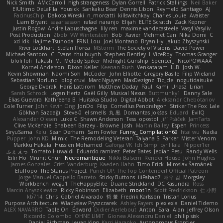
Nick Smith
AMcCarroll
high strangeness
Dylan Gorrell
Patrick Stallings
Neil Baker
ElUltimo DeLaFila
Yousick
Sankaku Bear
Dennis Libon
Reymeld Santiago
AJ
FacinusChip
Dakota Wreski
n_morcatti
killswitchkay
Charles Louie
Avaister
Liam Bryant
sagar sasson
rafael naranjo
Elijah
ELITE Scratch
Zack Kepner
Justin Rogow
Andre Labuschagne
lily ren
maxime vandecasteele
Vasyl Vasyliv
Post Production
Zbob
VW Winterstein
Bob
Xavier
Mehmet Can
Nika Domi
C
xd Idk
Hajime Tsunoda
FRNL Lou
Joel Montano
Bryan Hy
Jakub Zbyszynski
River Lockhart
Stefan Florea
MStorm
The Society of Visions
David Power
Michael Santoro
C. Evans
thu huynh
Stephen Bentley
I_ViceRoy
Thomas Granger
bloli loli
Takashi M.
Melody Spiker
Midnight Gunship
Spencer_
NicoPOWAAA
Kornel Anderson
Dixon Keller
Keenan Rush
Venkataram
LLB
Josh W.
Kevin Showman
Naomi Soh
McCoder
John Elliotte
Gregory Basile
Filip Wieland
Sebastian Norlund
blog cruvi
Marc Nguyen
MaxDezignz
Tic_cle
nogutidaisuke
George Dvorak
Haris Lattirom
Matthew Daday
Paul
Kamil Uriasz
Lirian
Sarah Schrock
Logan Hertz
Gaël Gilly
Musical Nexus
Buttmunky1
Danny Sale
Elias Guevara
Kathreena B
Huitaka Studio
Digital Abbot
Aleksandr Chebotariov
Cole Turner
John Kevin Ong
JonDo
Filip
Cornellus Pendrahgon
Striker The Fox
Lale
Gökhan Sazdağı
Steve-0
el smells
丸 黒
Domantas Jokšas
Eduard
EvilQ
Alexander Olesen
Luke C
Shawn Anderson
Tess
opostol
Jiří Ptáček
JamTarts
Clive McKenzie
Shabeen Barzey - Browne
Josh
Martin Bailey
Espen
Princess
SiryuSama
Kelu
Sean Derham
Sam Fowler
Funny_ Compilation69
htai wu
Nadia
Pupper
John KD
Mimic
The Remodeling Veteran
Talyana S
Parker
Mister Venom
Markku Hakala
Hussien Mohamed
Gaforga VK
Ich Simp
cyril faia
Nipper1er
ふぇ えっ
Tomato Huwaidi
Eduardo ramirez
Peter Bates
Jediah Pesu
Randy Wells
Eilir Ho
Mrunit Churi
Necromantique
Nikki Balsem
Render House
John Hughes
James Gonzales
Cristi Vanderburg
Kaeden Hahn
Timo Erick
Miroslav Šamánek
EfulTopo
The Starius Project
Punch UP: The Top Contender! Official Patreon
Jorge Manuel Cappello Barreto
Sticky Buttons
iiiFahad7
재우 김
Morgsley
Workbench
wegu1
TheHappyElite
Duane Strickland
DC Kasundra
Ross
Marcin Anyszkiewicz
Ricky Robinson
Elizabeth
moot1n
Scott Fredrickson
仁 小野
kb714
Chris
Gabriel Alvarado
哲 董
Fredrik Karlsson
Tristan Lorius
Purpose Architecture
Władysław Pryszczarek
Ashley Fayers
plexlexia
Daniel Tidemo
ALEX NAVARRO
Table On
Edward
Didier Aerlebout
Anton
Sara
Alan
Jeffrey Olson
Riccardo Colombo
OHNE LIMIT
Gionea Alexandru Daniel
philip sisk
Daniel Richman
Ieuan King
Karri Haranko
Autonomous Frontier