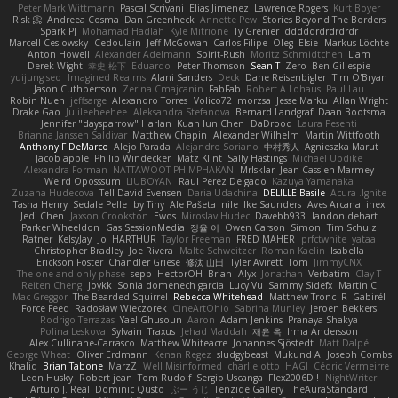
Peter Mark Wittmann
Pascal Scrivani
Elias Jimenez
Lawrence Rogers
Kurt Boyer
Risk 📀
Andreea Cosma
Dan Greenheck
Annette Pew
Stories Beyond The Borders
Spark PJ
Mohamad Hadlah
Kyle Mitrione
Ty Grenier
dddddrdrdrdrdr
Marcell Ceslowsky
Cedoulain
Jeff McGowan
Carlos Filipe
Oleg
Elsie
Markus Löchte
Anton Howell
Alexander Adelmann
Spirit-Rush
Moritz Schmidtchen
Liam
Derek Wight
幸史 松下
Eduardo
Peter Thomson
Sean T
Zero
Ben Gillespie
yuijung seo
Imagined Realms
Alani Sanders
Deck
Dane Reisenbigler
Tim O'Bryan
Jason Cuthbertson
Zerina Cmajcanin
FabFab
Robert A Lohaus
Paul Lau
Robin Nuen
jeffsarge
Alexandro Torres
Volico72
morzsa
Jesse Marku
Allan Wright
Drake Gao
Julileeheehee
Aleksandra Stefanova
Bernard Landgraf
Daan Bootsma
Jennifer "daysparrow" Harlan
Kuan lun Chen
DaDrood
Laura Pesenti
Brianna Janssen Saldivar
Matthew Chapin
Alexander Wilhelm
Martin Wittfooth
Anthony F DeMarco
Alejo Parada
Alejandro Soriano
中村秀人
Agnieszka Marut
Jacob apple
Philip Windecker
Matz Klint
Sally Hastings
Michael Updike
Alexandra Forman
NATTAWOOT PHIMPHAKAN
MrIsklar
Jean-Cassien Marmey
Weird Oposssum
LIUBOYAN
Raul Perez Delgado
Kazuya Yamanaka
Zuzana Hudecova
Tell David Evensen
Daria Udachina
DELILLE Basile
Acura .Ignite
Tasha Henry
Sedale Pelle
by Tiny
Ale Pašeta
nile
Ike Saunders
Aves Arcana
inex
Jedi Chen
Jaxson Crookston
Ewos
Miroslav Hudec
Davebb933
landon dehart
Parker Wheeldon
Gas SessionMedia
정율 이
Owen Carson
Simon
Tim Schulz
Ratner
KelsyJay
Jo
HARTHUR
Taylor Freeman
FRED MAHER
prfctwhite
yataa
Christopher Bradley
Joe Rivera
Malte Schweitzer
Roman Kaelin
Isabella
Erickson Foster
Chandler Griese
修汰 山田
Tyler Avirett
Tom
JimmyCNX
The one and only phase
sepp
HectorOH
Brian
Alyx
Jonathan
Verbatim
Clay T
Reiten Cheng
Joykk
Sonia domenech garcia
Lucy Vu
Sammy Sidefx
Martin C
Mac Greggor
The Bearded Squirrel
Rebecca Whitehead
Matthew Tronc
R
Gabirél
Force Feed
Radosław Wieczorek
CineArtOhio
Sabrina Munley
Jeroen Bekkers
Rodrigo Terrazas
Yael Ghusoun
Aaron
Adam Jenkins
Pranaya Shakya
Polina Leskova
Sylvain
Traxus
Jehad Maddah
재윤 옥
Irma Andersson
Alex Cullinane-Carrasco
Matthew Whiteacre
Johannes Sjöstedt
Matt Dalpé
George Wheat
Oliver Erdmann
Kenan Regez
sludgybeast
Mukund A
Joseph Combs
Khalid
Brian Tabone
MarzZ
Well Misinformed
charlie otto
HAGI
Cédric Vermeirre
Leon Husky
Robert jean
Tom Rudolf
Sergio Uscanga
Flex2006D !
NightWriter
Arturo J. Real
Dominic Qusto
ぶー うじ
Tenzide Gallery
TheAuraStandard