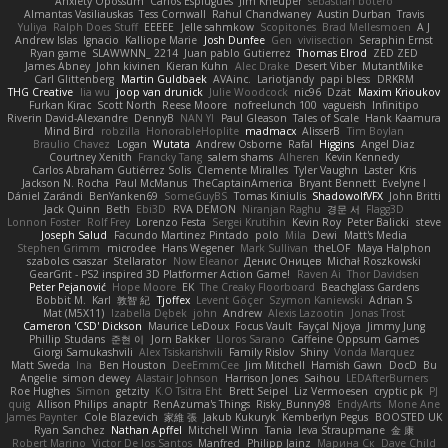
Anxiety Opossum
Carlos Esplugues
Jim Kneuper
sebastian botero
Almantas Vasiliauskas
Tess Cornwall
Rahul Chandwaney
Austin Durban
Travis
Yuliya
Ralph Does Stuff
EEEEE
Jelle sahmkow
Scopitones
Brad Mellesmoen
A J
Andrew Islas
Ignacio
Kalliope Marie
Josh Dunfee
Gen
viviisection
Seraphin Ernst
Ryan game
SLAWWNN_ 2214
Juan pablo Gutierrez
Thomas Elrod
ZED ZED
James Abney
John kivinen
Kieran Kuhn
Alec Drake
Desert Viber
MutantMike
Carl Glittenberg
Martin Guldbaek
AVAinc.
Lariotjandy
papi bless
DRKRM
THG Creative
lia wu
joop van drunick
Julie Woodcock
nic96
Dzät
Maxim Krioukov
Furkan Kirac
Scott North
Reese Moore
nofreelunch 100
vagueish
Infinitipo
Riverin David-Alexandre
DennyB
NAN YI
Paul Gleason
Tales of Scale
Hank Kaamura
Mind Bird
robzilla
HonorableHoplite
madmacx
AlisserB
Tim Boylan
Braulio Chavez
Logan
Wutata
Andrew Osborne
Rafal
Higgins
Angel Diaz
Courtney Xenith
Francky Tang
salem shams
Alheren
Kevin Kennedy
Carlos Abraham Gutiérrez Solis
Clemente Miralles
Tyler Vaughn
Laster
Kris
Jackson N. Rocha
Paul McManus
TheCaptainAmerica
Bryant Bennett
Evelyne I
Dániel Zarándi
BenYanken69
SomeGuyBS
Tomas Kiniulis
ShadowolfVFX
John Britti
Jack Quinn
Beth
Ebi3D
RVA DEMON
Niranjan Raghu
경문 서
Flagg3D
Lonnon Foster
Rolf Frey
Lorenzo Festa
Sergei Krutihin
Kevin Roy
Peter Balicki
steve
Joseph Salud
Facundo Martinez Pintado
polo
Mila
Dewi
Matt's Media
Stephen Grimm
microdee
Hans Wegener
Mark Sullivan
theLOF
Maya Halphon
szabolcs csaszar
Stellarator
Now Eleanor
Денис Оницев
Michał Roszkowski
GearGrit - PS2 inspired 3D Platformer Action Game!
Raven Ai
Thor Davidsen
Peter Pejanović
Hope Moore
EK
The Creaky Floorboard
Beachglass Gardens
Bobbit M.
Karl
敦智 紀
Tjoffex
Levent Göçer
Szymon Kaniewski
Adrian S
Mat (M5X11)
Izabella Dębek
john
Andrew
Alexis Lazootin
Jonas Trost
Cameron 'CSD' Dickson
Maurice LeDoux
Focus Vault
Fayçal Njoya
Jimmy Jung
Phillip Studans
준현 이
Jorn Bakker
Lloros Sarano
Caffeine Oppsum Games
Giorgi Samukashvili
Alex Tsiskarishvili
Family Rislov
Shiny
Vonda Marquez
Matt Sweda
Ina
Ben Houston
DeeEmmCee
Jim Mitchell
Hamish Gawn
DocD
Bu
Angelie
simon dewey
Alastair Johnson
Harrison Jones
Saihou
LEDAfterBurners
Roe Hughes
Simon
getzity
K.O Tsitra Eht
Brett Seipel
Liz Vermoesen
cryptic pk
PJ
quig
Allison Philips
anaptr
RenAzuma's Things
Risky_Bunny98
EndyArts
Mone Ane
James Paynter
Cole Blazevich
家維 張
Jakub Kukuryk
Kemberlyn Pegus
BOOSTED UK
Ryan Sanchez
Nathan Apffel
Mitchell Winn
Tania
Ieva Straupmane
金 康
Robert Marino
Victor De los Santos
Manfred
Philipp Jainz
Марина Ск
Dave Child