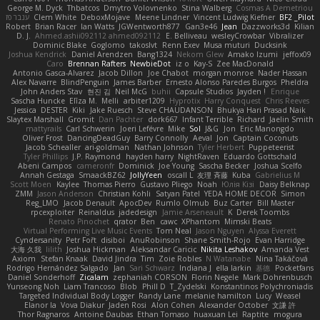
George M. Dyck
Thbatcos
Dmytro Volovnenko
Stina Walberg
Cosmas A Demetriou
ענבר פז
Clem White
DeboxMojave
Meene Lindner
Vincent Ludwig Kiefner
BF2 _Pilot
Robert
Brian Racer
Ian Watts
JGWentworth877
Gan3e46
Jean
Dazzworks3d
Kilian
D. J.
Ahmed.ashii092112 ahmed092112
E. Belliveau
wesleyCrowbar
Vibralizer
Dominic Blake
Goglomo
takoslvt
Renn Exev
Musa muturi
Ducksink
Joshua Kendrick
Daniel Arendzen
Bang1324
Nekom Glew
Amako Izumi
jeffox09
Caro
Brennan Rafters
NewbieDot
iz o
Kay-S
Zee MacDonald
Antonio Gasca-Alvarez
Jacob Dillon
Joe Chabot
morgan monroe
Nader Hassan
Alex Navarre
BlindPenguin
James Barber
Ernesto Alonso Paredes Burgos
Pheldra
John Anders Stav
현진 김
Neil McG
buhii
Capsule Studios
Jayden !
Enrique
Sascha Huncke
Elīza M.
Melli
arbiter1209
Hyprotix
Harry Conquest
Chris Reeves
Jessica
DESTER
Kiki
Jake Ruesch
Steve CHAUDANSON
Bhukya Hari Prasad Naik
Slaytex Marshall
Gromit
Dan Pachter
dork667
Infant Terrible
Richard
Jaelin Smith
mattyrails
Carl Schwerin
Joeri Lefévre
Mike
Sol
J&G
Jon
Eric Manongdo
Oliver Frost
DancingDeadGuy
Barry Connolly
Aeval
Jon
Captain Coconuts
Jacob Schealler
ari-goldman
Nathan Johnson
Tyler Herbert
Puppeteerist
Tyler Phillips
J.P. Raymond
hayden harry
NightRaven
Eduardo Gottschald
Abeni Campos
cameronfr
Dominick
Joe Young
Sascha Becker
Joshua Scelfo
Annah Gestaga
SmaackBZ62
JollyYeen
oscall L
友理 斉藤
Kuba
Gabrielius M
Scott Moen
Kaylee
Thomas Pierro
Gustavo Pliego
Noah
Юлія Кізі
Daisy Belknap
ZMM
Jason Anderson
Christian Kohli
Satyan Patel
YEDA HOME DECOR
Simon
Reg_LMO
Jacob Denault
ApocDev
Rumlo Olmub
Buz Carter
Bill Master
rpcexploiter
Reinaldus
jadedesign
Jamie Arseneault
K
Derek Toombs
Renato Pinochet
qrator
Ben
cawc
XPhantom
Mimski Beats
Virtual Performing Live Music Events
Tom Neal
Jason Nguyen
Alyssa Everett
Cyndersanity
Petr Fořt
disiboi
AnuRobinson
Shane Smith-Rojo
Evan Harridge
大海 久我
lilith
Joshua Hickman
Aleksandar Caricic
Nikita Leshakov
Amanda Vest
Axiom
Stefan Knaak
David Jindra
Tim
Zoie Robles
N Watanabe
Nina Takáčová
Rodrigo Hernández Salgado
Jan
Sari Schwarz
Indiana J
ella larkin
基德
Pocketfans
Daniel Sonderhoff
Zicalam
zephaniah CORSON
Florin Negele
Mark Dohrenbusch
Yunseong Noh
Liam Trancoso
Blob
Phill D
T_Zydelski
Konstantinos Polychroniadis
Targeted Individual Body Logger
Randy Lane
melanie hamilton
Lucy
Weasel
Elanor la
Vova Diakur
Jaden Rosi
Alon Cohen
Alexander October
文謙 許
Thor Ragnaros
Antoine Daubas
Ethan Tomaso
huaxuan Lei
Raptite
mogura