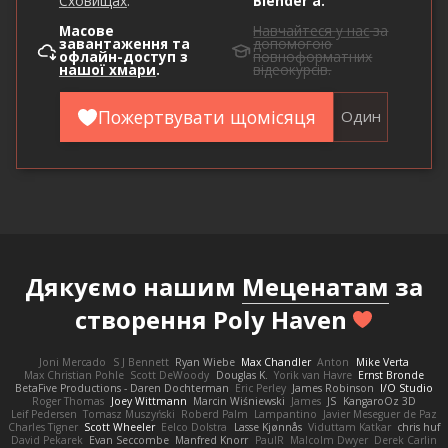
Сховищах
.
Blender'а.
Масове
Навчайтеся у нас
за
завантаження та
допомогою
офлайн-доступ з
повноформатних
нашої хмари
.
відеокурсів.
Пожертвувати щомісяця
Один
Дякуємо нашим
Меценатам
за
створення Poly Haven
Joni Mercado
S J Bennett
Ryan Wiebe
Max Chandler
Anton
Mike Verta
Max Christian Pohle
Scott DeWoody
Douglas K.
Yorik van Havre
Ernst Bronde
BetaFive Productions - Daren Dochterman
Eric Perley
James Robinson
I/O Studio
Roger Thomas
Joey Wittmann
Marcin Wiśniewski
James
JS
KangaroOz 3D
Leif Pedersen
Tomasz Muszyński
Roberd Palm
Lampantino
Javier Meseguer de Paz
Charles Tigner
Scott Wheeler
Eelco Dolstra
Lasse Kjønnås
Viduttam Katkar
chris huf
David Pekarek
Evan Seccombe
Manfred Knorr
PaulR
Malcolm Dwyer
Derek Carlin