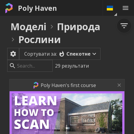
Poly Haven
Моделі
Природа
Рослини
Спекотне
Сортувати за:
29
результати
Poly Haven's first course