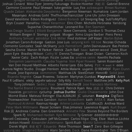
Joshua Conard
Mike Dyer
Jeremy Fukunaga
Rockie Hoerter
鸿彬 邱
Gabriel Brenne
Carmine Ciccone
Paul Shewan
luke gentile
Lux_Fox
azbeaupre
Binsei Numao
Quade Zaban
Aleksandra Davydenko
Benjamin Newman
Kumatora
Liam Jordan
Masanyao
Andreas Gohl
TheThomasTrainzUser
Line Ulv
John Dreessen
David Valentine
Edson Rodriguez
Dávid Borsodi
Lil Sleeping Bag
SubToMyYTplz
Bryn Couser
HanaYou
Hakar Kerarmor
Elric Chen
Michelle Hironaka
Yandong
Supachai Chanarittichai
Leonard Rio
Ben Seaman
Axis Design Studio | Elliott Benjamin
Steve Clements
Gordon S
Thomas Deisz
William Bergen II
Slompy
yotpak
Morgan
Ximo Llopis Barber
Piero Perez
Anthony Simuel
astroblur
Erik Miller
Fred Vollmer
Jeff Kissel
Martin Býšek
Jonathan Caron-Roberge
Gaston
Jose Luis
seryong kim
till toe
Nicolas Ocheda
Clemente Gonzalez
Sean McSharry
Jack Palmstrom
John Daineusaure
Bas Peeters
Sascha Donie
Marvin W Parker
Patrick
Zach Ball
Isaac
katren wood
Deek_Blue
Jason Eyre
Bradley Wilson
Cathy W
Dennis Torosyan
Brian Dolan
Cameron Koch
Xavier Caliz
Zach Robyn
Fizzle
Lukas Ess
andrea cerini
Keerthi Pachala
Benjamin Learmonth
Claudia Toyama
Von Piper Flowers
Søren Rosendahl
Van Den Heuvel Matthew
Alberto Ferrer Lara
Edo Salvej
Pzit
✧ 𝔪𝔞𝔯𝔦 ✧
eeee
Aurora Nights Studio
Dougal Henken
Attila Malarik
uujann
D1REW00F
Ryan Dunn
mura
Jose Espinoza
iiiimmmm
Matthias LN
SteelDriver
Henri49
Solid Jake
Ricardo Negrete
Саша Ячмень
Solacen
Martynas Gurskas
PlaytestDS
Aren
Paul R LeBlanc
vikky
sepehr sabour
Silly Killy
Benoît Texier
Matthew Jeffs
Kelly Port
Tony Johnson
Sadie J. Foxx
SilentWatcher28
Jose Francisco Martinez
The Name Brand Company
Bouillard
Patrick Ryan
Keu
皓欽 涂
Chris DeVere
Foxokles
garzatron
cyclump
Joshua Dunfee
Giulio Chiaramonte
John Doe
Mornè Blake
Mateusz Relinger
Elia ALMALIKI
JC
uiiunan
Rongina
DigiTaco
Thierwaechter
Francois Gandon
Aaron Mceachern
kath
AREA 6
Alan Farkas
Humoud Al-Amiri
Rasmus Hauge
Arlene Lukkarila
ColdRice25
Anthea Ward
Peter Mark Wittmann
Pascal Scrivani
Elias Jimenez
Lawrence Rogers
Kurt Boyer
Risk 📀
Andreea Cosma
Dan Greenheck
Annette Pew
Stories Beyond The Borders
Spark PJ
Mohamad Hadlah
Kyle Mitrione
Ty Grenier
dddddrdrdrdrdr
Marcell Ceslowsky
Cedoulain
Jeff McGowan
Carlos Filipe
Oleg
Elsie
Markus Löchte
Anton Howell
Alexander Adelmann
Spirit-Rush
Moritz Schmidtchen
Liam
Derek Wight
幸史 松下
Eduardo
Peter Thomson
Sean T
Zero
Ben Gillespie
yuijung seo
Imagined Realms
Alani Sanders
Deck
Dane Reisenbigler
Tim O'Bryan