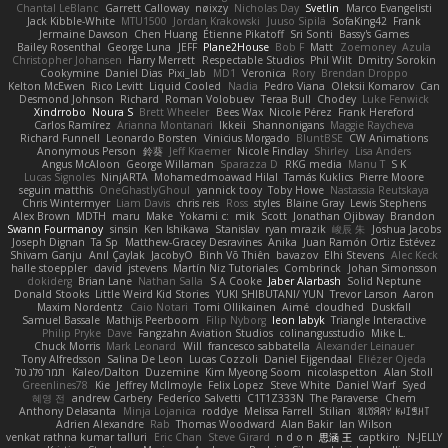
Chantal LeBlanc
Garrett Calloway
nøixzy
Nicholas Day
Svetlin
Marco Evangelisti
Jack Kibble-White
MTU1500
Jordan Krakowski
Juuso Sipilä
SofaKing42
Frank
Jermaine Dawson
Chen Huang
Étienne Pikatoff
Sri Sonti
Bassy's Games
Bailey Rosenthal
George Luna
JEFF
Plane2House
Bob F
Matt
Zoemoney
Azula
Christopher Johansen
Harry Merrett
Respectable Studios
Phil Wilt
Dmitry Sorokin
Cookymine
Daniel Dias
Pixi_lab
MD1
Veronica
Rory
Brendan Droppo
Kelton McEwen
Rico Levitt
Liquid Cooled
Nadia
Pedro Viana
Oleksii Komarov
Can
Desmond Johnson
Richard
Roman Volobuev
Teraa Bull
Chodey
Luke Fenwick
Xindrrobo
Noura S
Brett Wheeler
Bees Wax
Nicole Pérez
Frank Hereford
Carlos Ramírez
Arianna Montanari
Ikkeii
Shannonigans
Maggie Raycheva
Richard Funnell
Leonardo Borsten
Vinicius Morgado
BluntBSE
CW Animations
Anonymous Person
鈴葵
Jeff Kraemer
Nicole Findlay
Shirley
Lisa Anders
Angus McAloon
George Willaman
Sparazza D
RKG media
Manu T
S K
Lucas Signoles
NinjARTA
Mohamedmoawad Hilal
Tamás Kuklics
Pierre Moore
seguin matthis
OneGhastlyGhoul
yannick tooy
Toby Howe
Nastassia Reutskaya
Chris Wintermyer
Liam Davis
chris reis
Ross
styles
Blaine Gray
Lewis Stephens
Alex Brown
MDTH
maru
Make
Yokami c:
mik
Scott
Jonathan Ojibway
Brandon
Swann Fourmanoy
sinsin
Ken Ishikawa
Stanislav
ryan mrazik
峻辰 朱
Joshua Jacobs
Joseph Dignan
Ta Sp
Matthew-Gracey Desravines
Anika
Juan Ramón Ortiz Estévez
Shivam Ganju
Anıl Çaylak
JacobyO
Bình Võ Thiên
bavazov
Elhi Stevens
Alec Keck
halle stoeppler
david
jstevens
Martín Niz Tutoriales
Combrinck
Johan Simonsson
dokiderg
Brian Lane
Nathan Salla
S A Cooke
Jaber Alarbash
Solid Neptune
Donald Stooks
Little Weird Kid Stories
YUKI SHIBUTANI/ YUN
Trevor Larson
Aaron
Maxim Nordentz
Caio Notari
Tomi Ollikainen
Aimé
cloudhed
Duskfall
Samuel Bassale
Mathijs Peerboom
Filip Nyborg
leon labyk
Triangle Interactive
Philip Pryke
Dave
Fangzahn Aviation Studios
colinangusstudio
Mike L.
Chuck Morris
Mark Leonard
Will
francesco sabbatella
Alexander Leinauer
Tony Alfredsson
Salina De Leon
Lucas Cozzoli
Daniel Eijgendaal
Eliézer Ojeda
תמר פלג טל
Kaleo/Dalton
Duzemine
Kim Myeong Soom
nicolaspetton
Alan Stoll
Greenlines78
Kie
Jeffrey McIlmoyle
Felix Lopez
Steve White
Daniel Warf
Syed
혜영 전
andrew Carbery
Federico Salvetti
C1T1Z333N
The Paraverse
Chem
Anthony Delasanta
Minja Lojanica
roddye
Melissa Farrell
Stilian
ꌃ꒒ꀎꋪꋪꌩ ꀘꈤꀤꁅꃅ꓄
Adrien Alexandre
Rab
Thomas Woodward
Alan Bakir
Ian Wilson
venkat rathna kumar talluri
Eric Chan
Steve Girard
n d o n
思涵 王
captkiro
N-JELLY