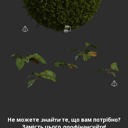
Не можете
знайти
те, що вам потрібно?
Замість цього
профінансуйте
!