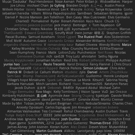
Mucai 'Daduska'
Paul Henderson
Nisse Axman
Peter Križan Jr.
WidowMakes
Harper
Joe Lihou
michael Chan
Jo Gylling
Braiden Dolph
たこーん
Austin Pierce
Willem Hörter
Valery
Maxence Vinot
Lev K
Woozle
Ackley
Tanya Krzywinska
Gorto
sebastian heredia
Villem
Milina Papadopoulos
SamBean
Sebastian Williams
igorrr
Daniel P
Nicole Manson
Jan Tellethon
Ben Casey
Max Cukrowski
Elvis Germano
CharlesD
Pomakenel
Ryder
Renart-Patreon
Kazo Kazo
Chuck CG
antonio palacios puertas
jack manzi
Bertinger
k
Tom Kayakson
GP
Christian Schau
Hristo Nikolov
将太郎 山田
kyomawolf
Rico Kanthatham
Marcus
ThatDude69
Edward Greenberg
Scruffy Wolf
Irwin Jomar
曜萌 石
Stephen Griffith
Pascal Bureau
Samuel Avraham
Steve Cypert
The Rusted Pixel
Alex Söderström
MoE MoW
Autumn Grace
Leonardo Grosso
Alexander Williams
KerriTheWriter
alejandro chavez herrera
V
ramandeep kaur
Rafael Oliveira
Wendy Morris
Matze
Kelley Womble
Nicolas Ocheda
Kiba
Crunchy Numbers
El/Ellie/Eleanor
Sean Humphrey
Franco
Malik
LotionZulu
Punchersize
Neil Rowe
Nicolas
Genevieve Dumas
rich
cav528
Troy Lutz
ahrotahn
Sethu Nguna
Maciej Krzyszkowski
Jonathan Mullen
Reid Ellis
Robert Jefferson
Philippe Authier
yunlai hao
Juan Fonseca
Paulo Trecenti
Karol Droszcz
Fancy Flannel
J Chris Druce
BraanFlakes08
Cut and Ripped
Patrick Perkins
Simon Lindauer
Chris Arko
Patrick M
Didadi Le
Callum Walton
etudenc
zylo
Daniel
Artem Zhuzhlikov
Sam Gao
Womp
Francois Lord
AirSickLowLander
Guillermo
Henrik Lindqvist
Village's hope Miniatures
Spark Lab
Seamus
La Monk
Kitsun3
Sabrina Yeong
Barbara Hanusiak
Mitch Landers
Richard
Haan
Pressman505
Katelynn Parsec
Jacob Duhon
포로루
Deborah
84d93r
Ryszard Abdul
Michael Zahn
Diego Bermudez
Raw Magic
Kelly Tomlinson | Vision Space
VuD
Jaii Orozco
Kimberly Hutchinson
貴 山崎
Ayomide Awe
Sicong Ouyang
bjakbjak
Davide Medici
Padraic McQuarrie
david james
Toriten57
Ginsnile Allen
Moritz Cremer
Made by Miri
Tobias Jensby
Robert Bergman
martin
NebularStreams
Charles Chen
Anxiety Opossum
Carlos Esplugues
Jim Kneuper
sebastian botero
Almantas Vasiliauskas
Tess Cornwall
Rahul Chandwaney
Austin Durban
Travis
Yuliya
Ralph Does Stuff
EEEEE
Jelle sahmkow
Scopitones
Brad Mellesmoen
A J
Andrew Islas
Ignacio
Kalliope Marie
Josh Dunfee
Gen
viviisection
Seraphin Ernst
Ryan game
SLAWWNN_ 2214
Juan pablo Gutierrez
Thomas Elrod
ZED ZED
James Abney
John kivinen
Kieran Kuhn
Alec Drake
Desert Viber
MutantMike
Carl Glittenberg
Martin Guldbaek
AVAinc.
Lariotjandy
papi bless
DRKRM
THG Creative
lia wu
joop van drunick
Julie Woodcock
nic96
Dzät
Maxim Krioukov