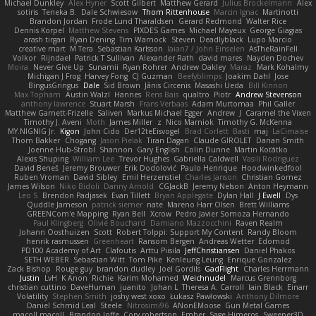
Michael Dunkley
Alex Hyner
Scott Gilbert
Matthew Gerard
Julius Brockelmann
Alex
sotiris
Teneka B.
Dale Schwiesow
Thom Rittenhouse
Marcin Ignac
Martinotti
Brandon Jordan
Frode Lund Tharaldsen
Gerard Redmond
Walter Rice
Dennis Korpel
Matthew Stevens
PIXDES Games
Michael Mayeux
George Giagias
arash tirgari
Ryan Dening
Tim Warnock
Steven
Deadlyblack
Lupo Marcio
creative mart
M Tera
Sebastian Karlsson
Iaian7 / John Einselen
AsTheRainFell
Volkor
Rijndael
Patrick T Sullivan
Alexander Rath
david mares
Nayden Dochev
Moira
Never Give Up
Sunamii
Ryan Rohrer
Andrew Oakley
Maraz
Mark Kohalmy
Michigan J Frog
Harvey Fong
CJ Guzman
Beefyblimps
Joakim Dahl
Jose
BingusGringus
Dale
Sid Brown
Jānis Circenis
Masashi Ueda
Bill Kinnon
Max Topham
Austin Walzl
Hannes
Rens Bais
qualtro
Piotr
Andrew Stevenson
anthony lawrence
Stuart Marsh
Frans Verbaas
Adam Murtomaa
Phil Galler
Matthew Garnett-Frizelle
Saliven
Markus Michael Egger
Andrew
J
Caramel the Vixen
Timothy J. Aveni
Moth
James Miller
z
Nico Marniok
Timothy G. McKenna
MY.NIGNIG Jr.
Kigon
John Cido
Der12teEisvogel
Brad Corlett
Basti
maj
LaCimaise
Thom Bakker
Chogang
Jason Pielak
Tiran Dagan
Claude GIROLET
Darian Smith
Joenne Hub-Strobl
Shannon
Gary English
Colin Dunne
Martin Koťátko
Alexis Shuping
William Lee
Trevor Hughes
Gabriella Caldwell
Vasili Rodriguez
David Beneš
Jeremy Brouwer
Erik Dodolović
Paulo Henrique
Hoodwinkedfool
Ruben Vroman
David Sibley
Emil Herzenstiel
Charles Janson
Christian Gomez
James Wilson
Niko Bidoli
Danny Arnold
CGJackB
Jeremy Nelson
Anton Heymann
Leo S
Brendon Padjasek
Evan Tillett
Bryan Applegate
Dylan Hall
J Ewell
Dys
Quddle Jameson
patrick siemer
nate
Mareno Harr Olsen
Brett Williams
GREENCom'e Mapping
Ryan Bell
Xcrow
Pedro Javier Somoza Hernando
Paul Klingberg
Olivié Bouchard
Damiano Mazzocchini
Raven Realm
Johann Oosthuizen
Scott
Robert Tolppi: Support My Content
Randy Bloom
henrik rasmussen
Greenheart
Ransom Bergen
Andreas Wetter
Edomod
PD100 Academy of Art
Clafoutis
Arttu Piisila
JeffChristiansen
Daniel Phakos
SETH WEBER
Sebastian Witt
Tom Pike
Kenleung Leung
Enrique Gonzalez
Zack Bishop
Rouge guy
brandon dudley
Joel Gordils
GadFlight
Charles Herrmann
Justin
LvH
K Anon
Richie
Karim Mohamed
Weichnudel
Marcus Grennborg
christian cuttino
DaveHuman
juanito
Johan L
Theresa A. Carroll
Iain Black
Einarr
Volatility
Stephen Smith
joshy west xoxo
Łukasz Pawłowski
Anthony Dilmore
Daniel Schmid Leal
Steele
Nitrosimi96
ANonEMoose
Gun Metal Games
macoll macoll
Brandon Joffe
Cory robertson
Ember
Sage Himeros
Sweeper3D