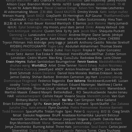
Kaitlyn Matchem
SBS
Chance K
Mistral Chronicles
cael mckinney
Jakey Floofle
Allison Cope
Brandon Morse
Vanta
ns103
Luigi Macaluso
simen stroek
19:48
Yu xin Ye
Adam Moore
Pascal Creative Design
Kelvin Yim
Yaroslav Leschenko
AI videomaking
Moon
正和 綱嶋
David KALFON
Dmitry Vinnik
Katti
keilyn nuñez
Wenxin Huang
Sarah BADJI
GrayDarth
Eli Herrington
ALP Gauna
ThatRamenDude
CluelessArt
Cергей Лозенко
Emmett Peck
Stefan Scotzniovsky
Hieu Tran
新之助 佐々木
Armin Bauer
Konrad Wantrych
E Barrios
Jack Malone
Harry Jumaidi
에이지
Eylül Solakoğlu
my moon, your stars
Jarod
Dinki
Alexey Vaitvud
Udi
Yurii Antonyuk
estuine
Queen Sitra
Fy Hy
Jack
Jacob Mars
Shaquita Puckett
Danning Lu
LunaLoutre
Andre Olivier
Andrew Rhyne
Dane Sands
Jdnbyd
William Parry
Zak Jarvis
Axel Allstar
vito schaniel
Ashley Cline
CHERRII
Tryvon Pittman
Heli Aldridge
jerry biggs jr
JakkeN
Anthony Castillo
Nikolai Strelioff
RYDBRG PHOTOGRAPHY
Yogev Levy
Abdullah Alshammari
Thomas Steele
Alicia Zimmermann
Patrick Zulke
Fran Aspen
Freyka V
Taylor Gonzalez
Trevor Seitz
Aaron
Eva Eoska V
Williscool
Here4StuffAndAllThat
Zoltán Simon
Londolan
Cedric Wurm
Max King
CucuZulu
Radosław Bela
Loris Olivier
Erwin Heyms
Rafael Santisteban Baumgartner
Fenrir Fawkes
MaddieMooMoon
shuhao wang
WorldBLD
Artet
Drew Tanner
Navid Eshaq
Aubin Nicoleau
Blandine Ducrocq
JewelEyed
ANDY
Anton Friedman
時里ZYC
Joe Stadnik
Brett Schmidt
Adam Derenne
Daniel Vera Morales
Mattias Eriksson
le-cds
Jamie Oakley
Shihan Barbee
Brenden Cameron
Jay Hart
Lourens Lessing
Dominique Fitzgerald
Federico Bagarolo
Eon Valterra
NeckbeardLover445
Lucian
cooshy
Toms Seglins
Fuller Pendleton
Eduard Marsinyac
Matthew J Clarke
Danny Dimbleby
Thomas Lloyd
clenhart
Ben Wilson
minkis kim
Manenblack
Martten Maasik
Edward Maxym
BetterAsBad _
RO
SwunkusSwede
hauke lienau
HAR
valsekamerplant
Cemile Høyer
Viviane Souza
Meredith Jones
Van Gun
Brittany Martin
Robyn Roach
Kai Wu
Carr Simpson
Mike Galland
Brian Eichenberger
Syl Pu
Kevin Jeryd
Christian Tennant
SporkSkaffel
Zac Zabawa
Junzhe Zhu
nate arnold
Flynn Duniho
Pietro Piemontese
Ronnie Barnett
Todd Bennion
SpacePuffle
Tristan Fogle
Spec
Peter G
rayryeng
鸝瑩 魏
Craig Smith
fatcat
Daisuke Nagasawa
Bruf4
Anastasia Komaritska
Laurent Belcour
Kenneth Simmons
Amir Mansour
Joaquim Vergara
Lizbeth
Dakota Klatt
Bryn Morrison-Elliott
Mana
Simeon Milkov Velchevsky
Camille De Bastiani
Jenya Zenchenko
Burning Astral
Three Hats
Jamonidas
Soul Evans
Carlos Javier
Silverelitist
Dane Bucao
Salomé Lagarde
Patricio Torres
Clara Truchsess