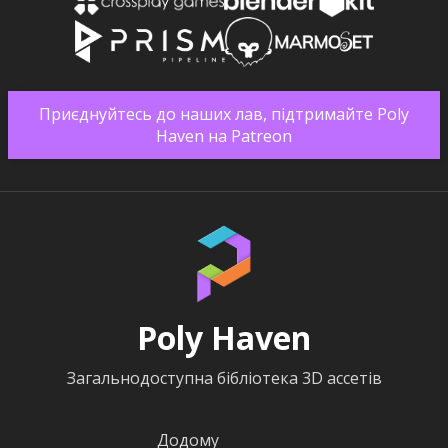
Приєднуйтесь до наших лав, підтримайте Poly
Haven на Patreon
Poly Haven
Загальнодоступна бібліотека 3D ассетів
Додому