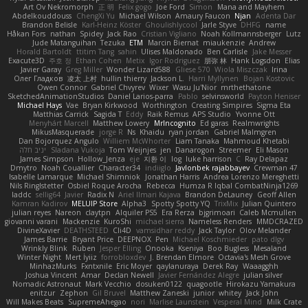
Art Ov Nekromorph
正 明
Felix gogo
Joe Ford
Simon
Mana and Mayhem
Abdelkouddouss
ChengXi Yu
Michael Wilson
Amaury Faucon
Njan
Adenta Dar
Brandon Belisle
Karl-Heinz Köster
Ghoulishlycool
Jarle Styve
DHFG
name
Håkan Fors
nathan
Spidey
Jack Rao
Cristian Vigliano
Noah Kollmannsberger
Lutz
Jude Matanguihan
Tezuka
ETM
Marcin Biernat
miaukenzie
Andrew
Horald Bartoldt
ttitim Tang
sahin
Ulises Maldonado
Ben Carlisle
Jake Messer
Exacute3D
주호 정
Ethan Cohen
Metix
Igor Rodriguez
朋弥 林
Hank Logsdon
Elias
Javier Garay
Greg Miller
Wonder Lizard588
Gliese 570
Wiola Miszczak
Irina
Олег Гладков
凌太 上村
hullin thierry
Jackson L.
Harri Myllynen
Bojan Kostovic
Owen Connor
Gabriel Chvyrev
Wixer
Wasu Ju'Nior
mrthethatone
SketchedAnimationStudios
Daniel Larios-parra
Pablo
selvinsworld
Payton Heniser
Michael Hays
Vae
Bryan Kirkwood
Worthington
Creating Simpires
Sigma Eta
Matthias Carrick
Sagida T
Eddy
Raik Remus
APS Studio
Yvonne Ott
Menyhárt Marcell
Matthew Lowery
MrIncognito
Ed garas
Realmwrights
MikusMasquerade
jorge R
Ns
Khaidu
ryan jordan
Gabriel Malmgren
Dan Bojorquez Angulo
Williem McWhorter
Liam Tanaka
Mahmoud Khetabi
יניב חלה
Sladana Vukoja
Tom Weijnjes
jen
Danarogon
Streemer
Eli Mason
James Simpson
Hollow_Jenza
eje
지환 이
log
luke harrison
C
Ray Delapaz
Dmytro
Noah Couallier
Character34
indiiglo
Javlonbek rajabbayev
Crewman 47
Isabelle Lamarque
Michael Shimniok
Jonathan Harris
Andrea Lorenzo Mereghetti
Nils Ringlstetter
Osbiel Roque Arocha
Rebecca
Humza R Iqbal CombatNinja1269
laddc
sellig64
Javier
Radix N
Ariel Ilmari Kajava
Brandon DeLauney
Geoff Allen
Kamran Kadirov
MELUIP Store
Alpha3
Spotty Spotty YQ
TrixMix
Julian Quintero
julian reyes
Nareon
claytpn
Alquiler PS5
Era Rerza
bjgrimoari
Caleb Mcmullen
giovanni varani
Mackenzie
KuroShi
michael sierra
Nameless Renders
MMDCRAZED
DivineXavier
DEATHSTEED
Cli4D
vamsidhar reddy
Jack Taylor
Olov Melander
James Barrie
Bryant Price
DEEPNOX
Pen
Michael Koschmieder
pato dlgv
Wrinkly Blink
Ruben
Jesper Elling
Onooka
Kseniya
Boo Bugless
Mesaland
Winter Night
Mert İyiiz
forrobloxdev
J. Brendan Elmore
Octavia's Mesh Grove
MinhazMurks
Fxntxnile
Eric Moyer
qaylanuraya
Derek Ray
Waaagghh
Joshua Vincent
Amar
Declan Newell
Javier Fernández Alegre
julian silver
Nomadic Astronaut
Mark Vecchio
dosuken0122
quagootle
Hirokazu Yamakura
enitzur
Zephon
Gil Bruvel
Matthew Zaneski
junior
whitey
Jack John
Will Makes Beats
SupremeAhegao
nori
Marlise Launstein
Vesperal Mind
Milk Crate