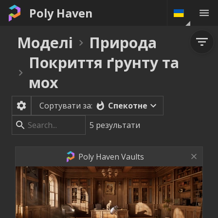
Poly Haven
Моделі
Природа
Покриття ґрунту та
мох
Спекотне
Сортувати за:
5
результати
Poly Haven Vaults