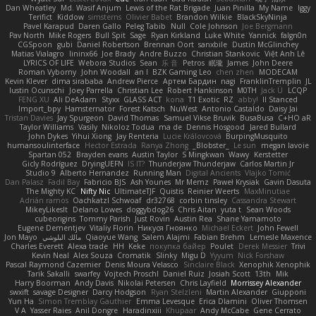
Dan Wheatley
Md. Wasif Anjum
Lewis of the Rat Brigade
Juan Pinilla
My Name
Iggy
Terifict
Kiddow
simsterns
Olivier Babet
Brandon Wilkie
BlackSkyNinja
Pavel Karapud
Daren Gallo
Peleg Tabib
Null
Cole Johnson
Joe Bergmann
Pav North
Mike Rogers
Bull Spit
Sage
Ryan Kirkland
Luke White
Yannick
falgn0n
CGSpoon
gubi
Daniel Robertson
Brennan Oort
sanxbile
Dustin McGlinchey
Matias Vialagro
lininx66
Joe Brady
Andre Buzzo
Christian Stankovic
Việt Anh Lê
LYRICS OF LIFE
Webora Studios
Sean
乐 音
Petros
眠瓏
James
John Deere
Roman Vyborny
John Woodall
an l
BZK Gaming Leo
chen zhen
MODECAM
Kevin Klever
dima sirababa
Andrew Pierce
Артем Бардин
nagi
FranklinTremplin
JL
Iustin Ocunschi
Joey Parrella
Christian Lee
Robert Hankinson
M0TH
Jack Ü
LCQP
FENG XU
Ali DeAdam
Styxx
GLASS ACT
kona
T1 Exotic
RZ
abby!
ll Stanced
Import_bpy
Hamsternator
Forest Katsch
NuWest
Antonio Castaldo
Daisy Jai
Tristan Davies
Jay Spurgeon
David Thomas
Samuel Vikse Bruvik
BusaBusa
C+HO aR
Taylor Williams
Vasily
Nikoloz Todua
ma de
Dennis Hosgood
Jared Bullard
John Dykes
Yihui Xiong
Jay Renteria
Lucie Královcová
BurpingMusquito
humansoulinterface
Hector Estrada
Ranya Zhong
_Blobster_
Le sun
megan lavoie
Spartan 052
Brayden evans
Austin Taylor
S Mingkwan
Wawy
Kerstetter
Gicly Rodríguez
DryingUEFN
IS IT?
Thunderjaw Thunderjaw
Carlos Martin Jr
Studio 9
Alberto Hernandez
Running Man
Digital Ancients
Vlajko Tomić
Dan Palasz
Fadil Bay
Fabricio BJS
Ash Younes
Mr Memz
Paweł Krysiak
Gavin Dasuta
The Mighty KC
Nifty Nic
UltimateTJF
Quistis
Reinier Weerts
MaxMinutiae
Adrián ramos
Oachkatzl Schwoaf
dr32768
corbin tinsley
Cassandra Stewart
MikeyLikesIt
Delano Lowes
doggybdog26
Chris Aitan
yuta t
Sean Woods
cubeorigins
Tommy Parish
Just Rovin
Austin Rea
Shane Yamamoto
Eugene Dementjev
Vitaliy Florin
Никуся Гноянко
Michael Eckert
John Fewell
Jon Mayo
مالك البلوشي
Qiaoyue Wang
Salem Alajmi
Fabian Brehm
Lemesle Maxence
Charles Everett
Alexa trade
HH
Keke
покупка байер
Poulet
Derek Messier
Trivi
Kevin Neal
Alex Souza
Cromatik
Slinky
Migu D
Yyyum
Nick Forshaw
Pascal Raymond Cazemier
Denis Moura Velasco
Sinclaire Black
Xenophik Xenophik
Tarik Sakalli
swarfey
Vojtech Proschl
Daniel Ruiz
Josiah Scott
13th
Mik
Harry Boorman
Andy Davis
Nikolai Petersen
Chris Layfield
Morrissey Alexander
swxift
savage Designer
Darcy Hodgson
Ryan Stelzleni
Martin Alexander
Giupponi
Yun Ha
Simon Tremblay Gauthier
Emma Levesque
Erica Dlamini
Oliver Thomsen
V A
Yasser Raies
Anil Dongre
Haradinxiii
Khupaar
Andy McCabe
Gene Cerrato