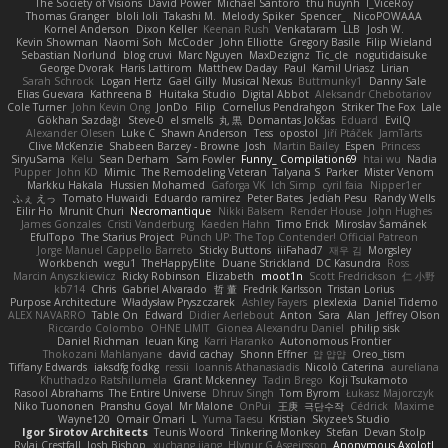
The Society of Visions
David Power
Michael Santoro
thu huynh
I_ViceRoy
Thomas Granger
bloli loli
Takashi M.
Melody Spiker
Spencer_
NicoPOWAAA
Kornel Anderson
Dixon Keller
Keenan Rush
Venkataram
LLB
Josh W.
Kevin Showman
Naomi Soh
McCoder
John Elliotte
Gregory Basile
Filip Wieland
Sebastian Norlund
blog cruvi
Marc Nguyen
MaxDezignz
Tic_cle
nogutidaisuke
George Dvorak
Haris Lattirom
Matthew Daday
Paul
Kamil Uriasz
Lirian
Sarah Schrock
Logan Hertz
Gaël Gilly
Musical Nexus
Buttmunky1
Danny Sale
Elias Guevara
Kathreena B
Huitaka Studio
Digital Abbot
Aleksandr Chebotariov
Cole Turner
John Kevin Ong
JonDo
Filip
Cornellus Pendrahgon
Striker The Fox
Lale
Gökhan Sazdağı
Steve-0
el smells
丸 黒
Domantas Jokšas
Eduard
EvilQ
Alexander Olesen
Luke C
Shawn Anderson
Tess
opostol
Jiří Ptáček
JamTarts
Clive McKenzie
Shabeen Barzey - Browne
Josh
Martin Bailey
Espen
Princess
SiryuSama
Kelu
Sean Derham
Sam Fowler
Funny_ Compilation69
htai wu
Nadia
Pupper
John KD
Mimic
The Remodeling Veteran
Talyana S
Parker
Mister Venom
Markku Hakala
Hussien Mohamed
Gaforga VK
Ich Simp
cyril faia
Nipper1er
ふぇ えっ
Tomato Huwaidi
Eduardo ramirez
Peter Bates
Jediah Pesu
Randy Wells
Eilir Ho
Mrunit Churi
Necromantique
Nikki Balsem
Render House
John Hughes
James Gonzales
Cristi Vanderburg
Kaeden Hahn
Timo Erick
Miroslav Šamánek
EfulTopo
The Starius Project
Punch UP: The Top Contender! Official Patreon
Jorge Manuel Cappello Barreto
Sticky Buttons
iiiFahad7
재우 김
Morgsley
Workbench
wegu1
TheHappyElite
Duane Strickland
DC Kasundra
Ross
Marcin Anyszkiewicz
Ricky Robinson
Elizabeth
moot1n
Scott Fredrickson
仁 小野
kb714
Chris
Gabriel Alvarado
哲 董
Fredrik Karlsson
Tristan Lorius
Purpose Architecture
Władysław Pryszczarek
Ashley Fayers
plexlexia
Daniel Tidemo
ALEX NAVARRO
Table On
Edward
Didier Aerlebout
Anton
Sara
Alan
Jeffrey Olson
Riccardo Colombo
OHNE LIMIT
Gionea Alexandru Daniel
philip sisk
Daniel Richman
Ieuan King
Karri Haranko
Autonomous Frontier
Thokozani Mahlanyane
david cachay
Shonn Effner
얍 얍얍
Oreo_tism
Tiffany Edwards
iaksdfg fodkg
ressii
Ioannis Athanasiadis
Nicolò Caterina
aureliana
Khuthadzo Ratshilumela
Grant Mckenney
Tadin Brego
Koji Tsukamoto
Rasool Abrahams
The Entire Universe
Dhruv Singh
Tom Byrom
Łukasz Majorczyk
Niko Tuononen
Pranshu Goyal
Mr Malone
OnPui
王庚
극단수작
Cédrick
Maxime
Wayne120
Omair Omari
L
Yuma Taesu
Kristian
Skyzee's Studio
Igor Sirotov Architects
Teunis Woord
Tinkering Monkey
Stefan
Devan Stolp
Rylai Crestfall
Josh Bishop
xuchang jiang
Hlynur G Asgeirsson
Anonymous Axolotl