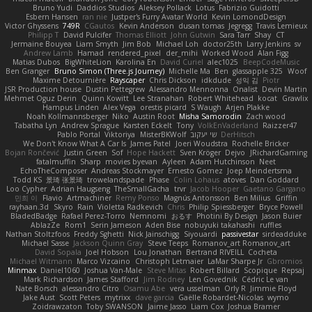
Bruno Yudi
Daddios Studios
Aleksey Pollack
Lotus
Fabrizio Guidotti
Esbern Hansen
ran nie
Justper's Furry Avatar World
Kevin LomondDesign
Victor Ghyssens
749R
CGautos
Kevin Anderson
dusan tomas
Jegregg
Travis Lemieux
Philipp T
David Pulcifer
Thomas Elliott
John Gutwin
Sara Tarr
Shay
CT
Jermaine Bouyea
Liam Smyth
Jim Bob
Michael Loh
doctor25th
Larry Jenkins
sv
Andrew Lamb
Hamad
rendered_pixel
der_mihi
Worked Wood
Alan Figg
Matias Dubos
BigWhiteLion
Karolina En
David Curiel
alec1025
BeepCodeMusic
Ben Granger
Bruno Simon (Three.js Journey)
Michelle Ma
Ben
glassapple 325
Woof
Maxime Detournière
Rayscaper
Chris Dickson
idkdude
성익 김
Piotr
JSR Production house
Dustin Pettegrew
Alessandro Mennonna
Onalist
Devin Martin
Mehmet Oguz Derin
Quinn Kowitt
Lee Stranahan
Robert Whitehead
kocat
Grawlix
Hampus Linden
Alex Vega
orestis picard
S Waugh
Arjen Plakke
Noah Kollmannsberger
Niko
Austin Root
Misha Samorodin
Zach wood
Tabatha Lyn
Andrew Sprague
Karsten Eckelt
Tony
VolkEnVaderland
Raizzer47
Pablo Portal
Viktoriya
MisterBKWolf
שי יעקוב
DerHitsch
We Don't Know What A Car Is
James Patel
Joeri Woudstra
Rochelle Bricker
Bojan Rončević
Justin Green
Sof
Hope Hackett
Sven Kröger
Dejvo
JRichardGaming
fatalmuffin
Sharp
movies byevan
Ayleen
Adam Hutchinson
Neet
EchoTheComposer
Andreas Stockmayer
Ernesto Gomez
Joep Meindertsma
Todd KS
景琦 张景琦
trowelandspade
Phase
Colin Lohaus
atoves
Dan Goddard
Loo Cypher
Adrian Haugseng
TheSmallGacha
trvr
Jacob Hooper
Gaetano Gargano
민희 이
Flavio
Artmachiner
Remy Ponso
Magnús Antonsson
Ben Milius
Griffin
rayhaan.3d
Skyro
Rain
Violetta Radkevich
Chris
Philip Spiessberger
Bryce Powell
BladedBadge
Rafael Perez-Torro
Nemnomi
おるす
Photini By Design
Jason Buier
AblazZe
Rom1
Serin Jameson
Aden Bise
nobuyuki takahashi
ruffles
Nathan Stoltzfoos
Freddy Sghetti
Nick Jainschigg
Siyouardi
passivestar
sirdeadduke
Michael Sasse
Jackson Quinn Gray
Steve Teeps
Romanov_art Romanov_art
David Sopala
Joel Hobson
Lou Jonathan
Bertrand RIVEILL
Cocheta
Michael Witmann
Marco Vizcaino
Christoph Letmaier
LaMar Sharpe Jr
Gbromios
Minmax
Daniel1060
Joshua Van-Male
Steve Mitas
Robert Billard
Scopique
Repsaj
Mark Richardson
James Stafford
Jim Rodney
Len Govednik
Cédric Le van
Nate Borsch
alessandro Citro
Osamu Abe
vera usselman
Orly R
Jimmie Floyd
Jake Aust
Scott Peters
mytrixx
dave garcia
Gaëlle Robardet-Nicolas
wymo
Zoidrawzaton
Toby SWANSON
Jaime Jasso
Liam Cox
Joshua Bramer