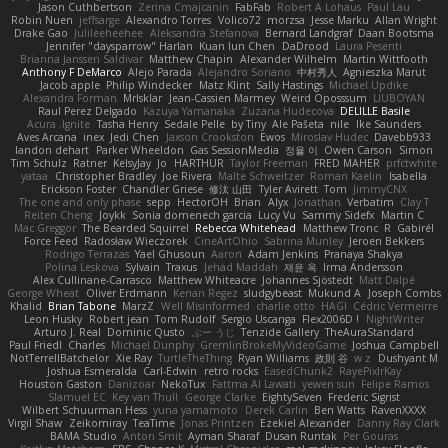
Jason Cuthbertson
Zerina Cmajcanin
FabFab
Robert A Lohaus
Paul Lau
Robin Nuen
jeffsarge
Alexandro Torres
Volico72
morzsa
Jesse Marku
Allan Wright
Drake Gao
Julileeheehee
Aleksandra Stefanova
Bernard Landgraf
Daan Bootsma
Jennifer "daysparrow" Harlan
Kuan lun Chen
DaDrood
Laura Pesenti
Brianna Janssen Saldivar
Matthew Chapin
Alexander Wilhelm
Martin Wittfooth
Anthony F DeMarco
Alejo Parada
Alejandro Soriano
中村秀人
Agnieszka Marut
Jacob apple
Philip Windecker
Matz Klint
Sally Hastings
Michael Updike
Alexandra Forman
MrIsklar
Jean-Cassien Marmey
Weird Oposssum
LIUBOYAN
Raul Perez Delgado
Kazuya Yamanaka
Zuzana Hudecova
DELILLE Basile
Acura .Ignite
Tasha Henry
Sedale Pelle
by Tiny
Ale Pašeta
nile
Ike Saunders
Aves Arcana
inex
Jedi Chen
Jaxson Crookston
Ewos
Miroslav Hudec
Davebb933
landon dehart
Parker Wheeldon
Gas SessionMedia
정율 이
Owen Carson
Simon
Tim Schulz
Ratner
KelsyJay
Jo
HARTHUR
Taylor Freeman
FRED MAHER
prfctwhite
yataa
Christopher Bradley
Joe Rivera
Malte Schweitzer
Roman Kaelin
Isabella
Erickson Foster
Chandler Griese
修汰 山田
Tyler Avirett
Tom
JimmyCNX
The one and only phase
sepp
HectorOH
Brian
Alyx
Jonathan
Verbatim
Clay T
Reiten Cheng
Joykk
Sonia domenech garcia
Lucy Vu
Sammy Sidefx
Martin C
Mac Greggor
The Bearded Squirrel
Rebecca Whitehead
Matthew Tronc
R
Gabirél
Force Feed
Radosław Wieczorek
CineArtOhio
Sabrina Munley
Jeroen Bekkers
Rodrigo Terrazas
Yael Ghusoun
Aaron
Adam Jenkins
Pranaya Shakya
Polina Leskova
Sylvain
Traxus
Jehad Maddah
재윤 옥
Irma Andersson
Alex Cullinane-Carrasco
Matthew Whiteacre
Johannes Sjöstedt
Matt Dalpé
George Wheat
Oliver Erdmann
Kenan Regez
sludgybeast
Mukund A
Joseph Combs
Khalid
Brian Tabone
MarzZ
Well Misinformed
charlie otto
HAGI
Cédric Vermeirre
Leon Husky
Robert jean
Tom Rudolf
Sergio Uscanga
Flex2006D !
NightWriter
Arturo J. Real
Dominic Qusto
ぶー うじ
Tenzide Gallery
TheAuraStandard
Paul Friedl
Charles
Michael Dunphy
GremlinBrokeMyVideoGame
Joshua Campbell
NotTerrellBatchelor
Xie Ray
TurtleTheThing
Ryan Williams
政則 谷
w z
Dushyant M
Joshua Esmeralda
Carl-Edwin
retro rocks
EasedChunk2
RayePixlrKay
Houston Gaston
Danizoar
NekoTux
Fattma Al Lawati
yewen sun
Felipe Ramos
Slamuel EC
Key van Thull
George Clarke
EightySeven
Frederic Sigrist
Wilbert Schuurman Hess
yuna yamamoto
Derek Carlin
Ben Watts
RavenXXXX
Virgil Shaw
Zeikomiray
TeaTime
Jonas Printzen
Ezekiel Alexander
Danny Ray Clark
BAMA Studio
Anton Smit
Ayman Sharaf
Dusan Runtak
Per Gouras