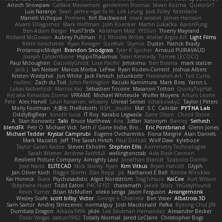
Arioch Snowpaw
Catface Meowmers
gardeninn thomas
Istvan Kozma
QuesoGr7
Luis Naranjo
Sean
jamie ngai to lo
Lök Leung
Jack Foley
fxtentacle
Marielli Vichique
Primaris
Kirt Blackwood
mark wrabel
James Harrison
Alvaro Villagomez
Mark Hoffman
Josh Roenker
Martin Lukačka
AaronFung
Ben-Adam Berger
Hun73rdk
Abraham Mast
YYSSun
Thierry Mayrand
Richard McGowan
Aubrey Pullman
R.J. Rhodes Writes
Atelier Argos Art
Light Films
Rémi Verschelde
Ryan Reisiger
SizeKivit
Stymie
Dustin
Patrick Brady
ProtanopicMidget
Brandon Snodgrass
Tyler K Spicher
Arnaud PUIRAVAUD
Joseph Catrambone
HippoThalamus
Sean Kennedy
Tomek LECOCQ
Paul Mcloughlin
DaLivelyGhost
Lose Pacific
Jimikimo
Ben Bosma
mark stalzer
Jack J
Ian Neisser
Marcus Morba
LePew
Ryan Roden-Corrent
Joshua Albers
Kristen Westphal
Jon White
Jack Fenech
Jotunkottr
Hexdrake's Art
Ted Curtis
nullinc
Zach du Toit
John Partington
Kazuki Kamimura
Mark Boss
Yaron L.
Lukas Kalbertodt
Marcos Vaz
Sébastien Tricoire
Masanori Tottori
QuirkyTopHat
ReJ aka Renaldas Zioma
VFRAME
Michael Whiteside
Wolfer Moyens
Arturo Leone
Pete
Alex Harvill
Lauri Kananen
wheany
Unreal Sensei
tchaikovsky2
Taylor J Peters
Molly Footman
大重生-TheRebirth
RSH__studio
Mat
S C
Cailrdar
PYTHA Lab
OddlyBigBear
binotti lucia
IT Roy
Karabo Legwaila
Zane Olson
Chord Shore
A. Stan Konowitz
Talii
Bruce Matthews
Aria
3dfan
Xatonym
Barney
Sethesh
blendFX
Petr O
Michael Vick
Seth // Gone Indie, Bro...
Eric Pontbriand
Glenn Jones
Michael Tedder
Krystal Camprubi
Eugene Ovcharenko
Fiona Margrie
Alan Daniels
Mark Mazaitis
Jeff
The Sarah Hirsch
Paul Dolzall
Wolf Daw
kyleboze
Taylor Galen Kadee
Steven Ekholm
Stephen Ellis
Aximmetry Technologies
Sarah Wiener
Andrew Faithfull
wellingtoncrab
Ada Rose Cannon
Resilient Picture Company
Almighty Laxz
Jonathan Brandt
Szabolcs Dombi
Jose Nario
ELITECAD
Nick Storey
Ryan
Kim Vitkus
Bryan Halcott
Glyph
Jan Oliver Koch
Reggie Storm
Dan Repp
pk
Nathaniel E Bell
Benita Winckler
Kai Honeck
Íkara
Psychosadistic
Algot Nordström
Trag1cHaze
KaiCee
Kurt Wilson
Stéphane Huart
Todd Eaton
P4C1F15T
charamath
Jakob Stolz
YeGrayHound
Kevin Turner
Brian McMullen
oleko senga
Jason Ferguson
Arrangemonk
Wesley Scafe
scott bilby
Victor
George e Chianese
Ben Visser
Albatross 3D
Sam Sartor
Andrej Striezenec
normalguy
Josh Macdonald
Pafka
Byeong Chul JIN
Dumbass Dragon
Alkaza1996
jAde
Lea Seidman Hernandez
Alexander Becker
Oscar Vargas
sastun1962
Totally Normal
Jared LeClaire
Christopher Bogs