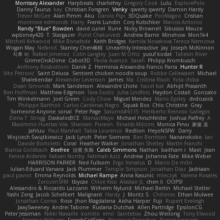
Morrissey Alexander
Harpbeats
charliehsy
Gregory Cook
Lulu
ExplorePolo
Danny Taurus
kay
Christian Forsgren
Venky
qwerty qwerty
Damon Hardy
Trevor McGee
Alan Pimm
Aku
Danilo Pipi
3DQuake
PooMagoo
Cristian
montrose edmonds
Harry
Frank Lundin
Cory Kutschker
Marcos Antonio
Randy "Blue" Bowden
david curiel
Rune
Nicky Brownell
Sibusiso Mauze
wpbirney420
T. Stargazer
Punit Chaturvedi
Andrew Barrie
Minehow
Mon1k4
Mitchell Kirkwood
Mike Bonafede
Keith Bridges
Kamila Novakova Tereza Nemcova
Wogan May
NefaroX
Stanley Chen榕樹
Unearthly Interactive
Jay
Joseph McKinnon
지후 이
Rafael Jimenez
Colin Langley
Juan M Ortiz
yusuf kodat
Taliesin River
GrimeOnADime
Cabot3D
Paola Avanzo
Sarah
Philipp Krombusch
Anthony Rosbottom
Danik Z
Herminia Alexandra Franco Parra
Hunter R
Vito Petrović
Saint Deluca
Sentient chicken noodle soup
Robbe Callewaert
Michael
Shalekendar
Alexander Levenson
James
Ma. Cristina Risoli
Yota chiba
Dean Simonds
Mark Sanderson
Alexandre Lhote
hazel bat
Abhijit Prasanth
Ben Hoffman
Matthew Edgmon
Tara Exotic
Juha Lindfors
Haydon Costall
Gonzako
Tim Winkelmann
Joel Green
Cody Chow
Miguel Mendez
Mario Epsley
dvdcusick
Philippe Bartholi
Carlos Cardenas Negro
Squak Box
Chlo Christine
Gray
Someone Anyone
sonal
Peter Page
Saturnis#6115
Heriberto Reinoso Gallegos
Elena T
Strogg
DaskalosBCE
ManiacMayo
Michael Hirschfelder
Joshua Palfrey
A
Maximino Huertas Vila
Shansen
Pureon
Rinalds Miļicins
Monica Pirvu
家俊 吴
Jahluu
Paul Marshall
Tabia Lourenco
Redlion
HeyoNSFW
Darry
Wojciech Świątkiewicz
Jack Lynch
Peter Siemens
Ben Berntsen
Nananekoko
Ian
Davide Bortoletti
Coral
Heather Walker
Jonathan Shelley
Martín Franchi
Bianca Goldbach
Beefree
治英 矢島
Caleb Simmons
Nathan
baitham i
Maet
Jean
Fenice Ardente
Fabian Norrby
Fatimah Aziz
Andrew
Johanna Fate
Mike Weber
HARRISON PARKER
Ned Fullsom
Ergo Venatus
D
Marco De mitri
Iulian-Eduard Varvara
Jack Plummer
Temple Simpson
Jonathan Diaz
Jadriaan
paul paviot
Emma Reynolds
Michael Rampe
Anna Kasunic
mleczyk
Valeria Rosales
ZerozenSFM
tbycae
Chloe Kiso
Alastair JL
chen li
OOPS!
Alessandro & Riccardo Lazzarin
Wilhelm Nylund
Michael Bertin
Michael Stetler
Yashi Zeng
Jacob Schelbert
Malignant
Hardy
J
Moritz S.
Chihirios
Ethan Mulwee
Jonathan Correa
Rose
Jhon Magdalena
Aisha Harper
Fuji
Rupert Eveleigh
JaaySweeney
Andrei Tabone
Ruslana Dutchak
Allen Partridge
EpsilonCG
Peter Jessiman
Nikki Navaille
komito
emil
Saintetixx
Zhou Weitong
Tony Elwood
Sprague Williams
FeroshGirlSims
Worawut Pongchen
Daniel Jennings