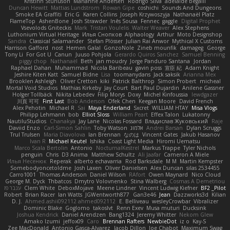
Kristinn Sturluson
Marianne Andersen
Rodrigo Silva
adelaide begalli
Duncan Hewitt
Mattias Lundstrom
Rowan Gipe
coshichi
Sounds And Dungeons
Smoke EA Graffiti
Eric G
Karen Collins
Joseph Krzywoszyja
Nathanaël Platz
FlameTop
AshenBone
Josh Strawder
Inês Sousa
Fennec
gaggle
Digital Prophet
Vsevolods Gniteckis
Mark
Tristan Voulelis
Walter Weaver
Alex Stephens
Luthonium Virtual Heritage
Илья Снопков
Alphaology
Arthur
Moto Designshop
Sandra
Classical Salamander
Stefan Plösser
Julian Rai Anwor
Mythical X Customs
Harrison Gafford
nost
Hemen Galal
GonzoNole
Zineb mounfik
damageg
George
Tony Li
For Got U
Canun
Juuso Pohjola
Gerardo Quiros Sanchez
Samuel Benning
piggy chop
Nathanaël
Beth
jan moudry
Jorge Panduro Santana
Jordan
Raphael Dahan
Muhammad
Nicola Baribeau
gavin poss
宣臣 紀
Adam Knight
Jeshire Kiten Katt
Samuel Bidne
Lisa
toomanydans
Jack saksik
Arianna Mex
Brooklen Ashleigh
Oliver Cretton
kiki
Patrick Balthrop
Simon Probert
micheal
Mortal Void Studios
Mathias Kirkeby
Jay Court
Bart Paul Dujardin
Anilene Gassner
Holger Tollbäck
Nikita Lebedev
Filip Morys
Doxy
Michel Kinfoussia
lewdgazer
川頁 可可
First Last
Bob Anderson
Ofek Chen
Keegan Moore
David French
Alex Pehotin
Michael R
Sai
Maya Enderland
Sxcret
WILLIAM HTAY
Misa Vlogs
Philipp Lehmann
bob
Elliot Sloss
William Peart
Effex Talon
Lukatonny
NautiluStudios
Chanakya
Jay Lane
Nicolas Fossard
Владислав Жуковський
Raje
Daviid Enzo
Carl-Simon Sahlin
Toby Watson
אלמוג
Andrei Barsan
Dylan Scruggs
Trul Trulsen
Maria Diavolova
Ian Brennan
なのは
Vincent Gates
Jakub Hasanov
Ivan R
Michael Keutel
Ishika
Coast Light Media
Hiromi Uematsu
Marco Scala Bertolin
Antonio
NocturnalKestrel
Markus Trappe
Tyler Nichols
penguin
Chris
D3 Anima
Matthew Schultz
Ali Jaafar
Cameron A Miele
Илья Несенюк
Reperak
alberto echavarria
Rod Barksdale
M M
Martin Kempster
Somebodyoncetoldme
Josh Laxen
Oliver Danielsen
Alex Duncan
silas 2534455
Carro1001
Thomas Anderson
Daniel Wilson
RAfort
Owen Maynard
Nico Cloud
George M. Dyck
Thbatcos
Dmytro Volovnenko
Stina Walberg
Cosmas A Demetriou
ענבר פז
Clem White
DeboxMojave
Meene Lindner
Vincent Ludwig Kiefner
BF2 _Pilot
Robert
Brian Racer
Ian Watts
JGWentworth877
Gan3e46
Jean
Dazzworks3d
Kilian
D. J.
Ahmed.ashii092112 ahmed092112
E. Belliveau
wesleyCrowbar
Vibralizer
Dominic Blake
Goglomo
takoslvt
Renn Exev
Musa muturi
Ducksink
Joshua Kendrick
Daniel Arendzen
Bang1324
Jeremy Whitter
Nekom Glew
Amako Izumi
jeffox09
Caro
Brennan Rafters
NewbieDot
iz o
Kay-S
Zee MacDonald
Antonio Gasca-Alvarez
Jacob Dillon
Joe Chabot
Maximum Swag