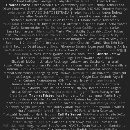
Richard Gallagher
Firelegend
Toby Meadows
Tyler Huff
Adam N'Diaye
Gerardo Orozco
Oskar Mendez
NoGreatMystery
Bike Kefeli
shiipi
Arthur Lops
Oliver Cromwell
Tomer Meltser
Luke Ridehalgh
ADRIANO JONUS
Timothy Montoya
soda basket
SANTIAGO SANTOS ESTRADA
j_ edak
Josue Uribe
Anton Rubets
Gui Ramalho
Noah Patterson
Jomenikia
Bennett Greene
Peter Hale
Nathaniel Roberts
Mechrot
elijah kenney
J H
Astone Massie
Tobi Staerk
milad tatar
Thomas
DHL
Bryan Intindola
Archman
Billy Bob
Evan C
SHALIWA233
Stefan Jammertzheim
SpiSlu
Joe Carlos
Oscar Castillo
bleached
senko
Lasse Leonhardsen
3darchstuffs
Martin Wells
Skittlq
SquareIsNotCool
Tobias
אילון קשת
Purple-H's Art Stuff
Oliver Lemke
Josh
No No
David Rogers
MilkyBun
Eddie Benton
Sam Biggins
윤구선
gupries on Instagram
Cassie
Bradley Savoy
Wing
Beehhhh112
Chikato 710
imma zamora
John Churchill
TwinX
Nhật Tiến Trần
승하 이
Facundo David Lazzaro
Stenz
Filomeno Saraiva
logan pratt
Rhys lg
Aki Jae
TheMellowMelody
Jack Ryan
Brad Leikam
Nasi Paru Bu Amin
Jazmin Lang
宥任 陳
St
Gooo Tang
Nicolas Hafner
gyomh
adaktyl
Kiara Battle
Michelle Rothwell
Niki Shterev
RussJones
Lloyd Collidge
Lev Schwartz
Jason Mault
Elizabeth McCormick
Jakob Recknagel
Luke willard
Sascha Kohler
snail
Russell Wilder
Demerui
Jace Perrodin
Jeremy Ingram
isaiah M
lokjl
Mike Wellfare
ratman
Lucas M. Morone
WyvernLang
Manny Morales
Randal Falcone
Der Le
Meshal Alshammari
KhangXing Pang
Douwe
Lucas Vieira
CallumNorm
Egoknight
Limitless Designs
tylerspetgoose
maurizio sciascia
Özgür Kaan Sevindi
Kayla B
Arian Castane
Akaiseutoseu
4DN
Thomas Harvey
Giuliano Hungria
Dionicio Galarza
David Ebbevi
Eda Aydemir
Logan Cox
Kyoto Wanderer
LEE EUNHA
JoyBox19
Play Usa
panic attack
Trip boy
heeno honee
Grigorii
Nicolas Scheer
Kai Krones
magda pawlak
ikung gmr
Titans Management
Greta Gedat
Thomas Fristed
Jose Humberto Ramirez
mura
Martin Holy
Filip Zelenjak
Ali Kılıç
Антон Сергеевич
bahriye taşdelen
Sky JK Arch
Razvan Cristiadis
Leo Euden
Carbonic
Kacper K
40. I Nengah Raditya Karya Putra
Sideways
Sergio Pamies
Oliver
Viorel Vlaican
Hurt Hand
Tamagoooo
TetaBOT
Kira V
XanderDK
John B.
Mark Scott
HG Park
William Karavites
Trollstuhl HagenLord
Mark Habbish
Call Me Sensei
NotARectangle
Noelle DeCuir
jae hoon Choi
Yd C
M C
Cameron Taylor
Nenad Nikolic
Tanner Moerke
Victor Ofvergard
苏打
K Y
Galahan
Derek Anwyl
W00k13
Released 50
MeTheManwich
iosgamertool
Bob Ashton
INFADEL
Devin Mattox
Jon Martello
Jan
Wyatt Sui
LesterCovax
Cue
tran tuan
Bad Radish
Sebastian
暁子 清水