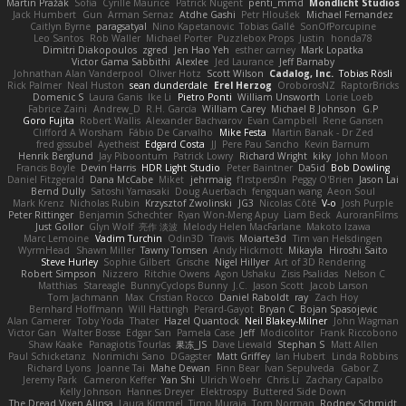
Martin Pražák
Sofia
Cyrille Maurice
Patrick Nugent
penti_mmd
Mondlicht Studios
Jack Humbert
Gun
Arman Sernaz
Atdhe Gashi
Petr Hloušek
Michael Fernandez
Caitlyn Byrne
paragsatyal
Nino Kapetanovic
Tobias Gallé
SonOfPorcupine
Leo Santos
Rob Waller
Michael Porter
Puzzlebox Props
Justin
honda78
Dimitri Diakopoulos
zgred
Jen Hao Yeh
esther carney
Mark Lopatka
Victor Gama Sabbithi
Alexlee
Jed Laurance
Jeff Barnaby
Johnathan Alan Vanderpool
Oliver Hotz
Scott Wilson
Cadalog, Inc.
Tobias Rösli
Rick Palmer
Neal Huston
sean dunderdale
Erel Herzog
OroborosNZ
RaptorBricks
Domenic S
Laura Ganis
Ike Li
Pietro Ponti
William Unsworth
Lorie Loeb
Fabrice Zaini
Andrew_D
R.H. García
William Carey
Michael B Johnson
G.P
Goro Fujita
Robert Wallis
Alexander Bachvarov
Evan Campbell
Rene Gansen
Clifford A Worsham
Fábio De Carvalho
Mike Festa
Martin Banak - Dr Zed
fred gissubel
Ayetheist
Edgard Costa
JJ
Pere Pau Sancho
Kevin Barnum
Henrik Berglund
Jay Piboontum
Patrick Lowry
Richard Wright
kiky
John Moon
Francis Boyle
Devin Harris
HDR Light Studio
Peter Baintner
Da5id
Bob Dowling
Daniel Fitzgerald
Dana McCabe
Miket
jehrmaig
f1rstpers0n
Peggy O'Brien
Jason Lai
Bernd Dully
Satoshi Yamasaki
Doug Auerbach
fengquan wang
Aeon Soul
Mark Krenz
Nicholas Rubin
Krzysztof Zwolinski
JG3
Nicolas Côté
V-o
Josh Purple
Peter Rittinger
Benjamin Schechter
Ryan Won-Meng Apuy
Liam Beck
AuroranFilms
Just Gollor
Glyn Wolf
亮作 淡波
Melody Helen MacFarlane
Makoto Izawa
Marc Lemoine
Vadim Turchin
Odin3D
Travis
Moiarte3d
Tim van Helsdingen
WyrmHead
Shawn Miller
Tawny Tomsen
Andy Hickmott
Mikayla
Hiroshi Saito
Steve Hurley
Sophie Gilbert
Grische
Nigel Hillyer
Art of 3D Rendering
Robert Simpson
Nizzero
Ritchie Owens
Agon Ushaku
Zisis Psalidas
Nelson C
Matthias
Stareagle
BunnyCyclops Bunny
J.C.
Jason Scott
Jacob Larson
Tom Jachmann
Max
Cristian Rocco
Daniel Raboldt
ray
Zach Hoy
Bernhard Hoffmann
Will Hattingh
Perard-Gayot
Bryan C
Bojan Spasojevic
Alan Camerer
Toby Yoda
Thater
Hazel Quantock
Neil Blakey-Milner
John Wagman
Victor Gan
Walter Bosse
Edgar San
Pamela Case
Jeff
Modicolitor
Frank Riccobono
Shaw Kaake
Panagiotis Tourlas
果冻_JS
Dave Liewald
Stephan S
Matt Allen
Paul Schicketanz
Norimichi Sano
DGagster
Matt Griffey
Ian Hubert
Linda Robbins
Richard Lyons
Joanne Tai
Mahe Dewan
Finn Bear
Ivan Sepulveda
Gabor Z
Jeremy Park
Cameron Keffer
Yan Shi
Ulrich Woehr
Chris Li
Zachary Capalbo
Kelly Johnson
Hannes Dreyer
Elektrospy
Buttered Side Down
The Dread Vixen Alinsa
Laura Kimmel
Timo Muraja
Tom Norman
Rodney Schmidt