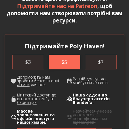
Підтримайте нас на Patreon
, щоб
допомогти нам створювати потрібні вам
ресурси.
Підтримайте Poly Haven!
$
3
$
5
$
7
Допоможіть нам
Ранній доступ
до
зробити
безкоштовні
майбутніх активів.
ассети
для всіх!
Миттєвий доступ до
Наша
аддон до
всього контенту в
браузера ассетів
Сховищах
.
Blender'а.
Масове
Навчайтеся у нас
за
завантаження та
допомогою
офлайн-доступ з
повноформатних
нашої хмари
.
відеокурсів.