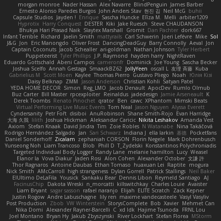
morgan monroe
Nader Hassan
Alex Navarre
BlindPenguin
James Barber
Ernesto Alonso Paredes Burgos
John Anders Stav
현진 김
Neil McG
buhii
Capsule Studios
Jayden !
Enrique
Sascha Huncke
Elīza M.
Melli
arbiter1209
Hyprotix
Harry Conquest
DESTER
Kiki
Jake Ruesch
Steve CHAUDANSON
Bhukya Hari Prasad Naik
Slaytex Marshall
Gromit
Dan Pachter
dork667
Infant Terrible
Richard
Jaelin Smith
mattyrails
Carl Schwerin
Joeri Lefévre
Mike
Sol
J&G
Jon
Eric Manongdo
Oliver Frost
DancingDeadGuy
Barry Connolly
Aeval
Jon
Captain Coconuts
Jacob Schealler
ari-goldman
Nathan Johnson
Tyler Herbert
Puppeteerist
Tyler Phillips
J.P. Raymond
hayden harry
NightRaven
Eduardo Gottschald
Abeni Campos
cameronfr
Dominick
Joe Young
Sascha Becker
Joshua Scelfo
Annah Gestaga
SmaackBZ62
JollyYeen
oscall L
友理 斉藤
Kuba
Gabrielius M
Scott Moen
Kaylee
Thomas Pierro
Gustavo Pliego
Noah
Юлія Кізі
Daisy Belknap
ZMM
Jason Anderson
Christian Kohli
Satyan Patel
YEDA HOME DECOR
Simon
Reg_LMO
Jacob Denault
ApocDev
Rumlo Olmub
Buz Carter
Bill Master
rpcexploiter
Reinaldus
jadedesign
Jamie Arseneault
K
Derek Toombs
Renato Pinochet
qrator
Ben
cawc
XPhantom
Mimski Beats
Virtual Performing Live Music Events
Tom Neal
Jason Nguyen
Alyssa Everett
Cyndersanity
Petr Fořt
disiboi
AnuRobinson
Shane Smith-Rojo
Evan Harridge
大海 久我
lilith
Joshua Hickman
Aleksandar Caricic
Nikita Leshakov
Amanda Vest
Axiom
Stefan Knaak
David Jindra
Tim
Zoie Robles
N Watanabe
Nina Takáčová
Rodrigo Hernández Salgado
Jan
Sari Schwarz
Indiana J
ella larkin
基德
Pocketfans
Daniel Sonderhoff
Zicalam
zephaniah CORSON
Florin Negele
Mark Dohrenbusch
Yunseong Noh
Liam Trancoso
Blob
Phill D
T_Zydelski
Konstantinos Polychroniadis
Targeted Individual Body Logger
Randy Lane
melanie hamilton
Lucy
Weasel
Elanor la
Vova Diakur
Jaden Rosi
Alon Cohen
Alexander October
文謙 許
Thor Ragnaros
Antoine Daubas
Ethan Tomaso
huaxuan Lei
Raptite
mogura
Nick Smith
AMcCarroll
high strangeness
Dylan Gorrell
Patrick Stallings
Neil Baker
ElUltimo DeLaFila
Yousick
Sankaku Bear
Dennis Libon
Reymeld Santiago
AJ
FacinusChip
Dakota Wreski
n_morcatti
killswitchkay
Charles Louie
Avaister
Liam Bryant
sagar sasson
rafael naranjo
Elijah
ELITE Scratch
Zack Kepner
Justin Rogow
Andre Labuschagne
lily ren
maxime vandecasteele
Vasyl Vasyliv
Post Production
Zbob
VW Winterstein
StorysComplete
Bob
Xavier
Mehmet Can
Nika Domi
Alexander Rayner-Barcelli
C
xd Idk
Hajime Tsunoda
FRNL Lou
Joel Montano
Bryan Hy
Jakub Zbyszynski
River Lockhart
Stefan Florea
MStorm