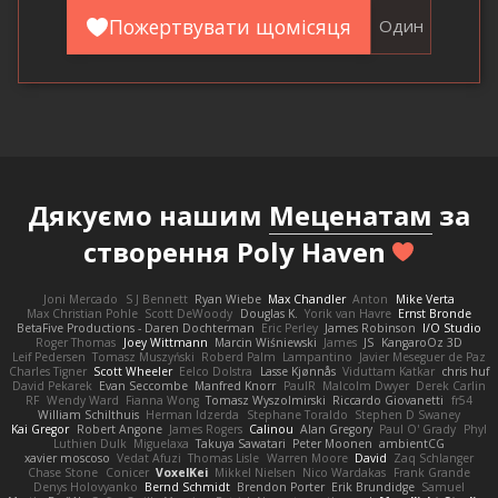
Пожертвувати щомісяця
Один
Дякуємо нашим
Меценатам
за
створення Poly Haven
Joni Mercado
S J Bennett
Ryan Wiebe
Max Chandler
Anton
Mike Verta
Max Christian Pohle
Scott DeWoody
Douglas K.
Yorik van Havre
Ernst Bronde
BetaFive Productions - Daren Dochterman
Eric Perley
James Robinson
I/O Studio
Roger Thomas
Joey Wittmann
Marcin Wiśniewski
James
JS
KangaroOz 3D
Leif Pedersen
Tomasz Muszyński
Roberd Palm
Lampantino
Javier Meseguer de Paz
Charles Tigner
Scott Wheeler
Eelco Dolstra
Lasse Kjønnås
Viduttam Katkar
chris huf
David Pekarek
Evan Seccombe
Manfred Knorr
PaulR
Malcolm Dwyer
Derek Carlin
RF
Wendy Ward
Fianna Wong
Tomasz Wyszolmirski
Riccardo Giovanetti
fr54
William Schilthuis
Herman Idzerda
Stephane Toraldo
Stephen D Swaney
Kai Gregor
Robert Angone
James Rogers
Calinou
Alan Gregory
Paul O' Grady
Phyl
Luthien Dulk
Miguelaxa
Takuya Sawatari
Peter Moonen
ambientCG
xavier moscoso
Vedat Afuzi
Thomas Lisle
Warren Moore
David
Zaq Schlanger
Chase Stone
Conicer
VoxelKei
Mikkel Nielsen
Nico Wardakas
Frank Grande
Denys Holovyanko
Bernd Schmidt
Brendon Porter
Erik Brundidge
Samuel