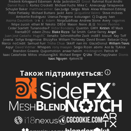
Frederik Kirkegaard Esbensen
Arda
Jackrobin23
Groot
Rahmat Rizal Andhi
Daniel Ruiz G
Kortez Crockett
Michael Fuchs
Mike C.
Александр Татаринов
Schuyler Baker
matthew armer
Gav Judge
Sergio
Misik
Alexa Wilkerson Editing
Peter Pietlasky
Michael Buttaro
Jackt
Aero
Jacqueline Valero
Steve mcbees
Amberlie Rodriguez
Uranus Peregrine
kokuragari
CJ Duguay
Ivan
Assima Dauletbek
ツキ ミ
Adam
NinjaSubRosa
Andrew Stone
Avery
rwgames
felipe zucoli
ethan M
Yakoto
DB3d
Mason
Nene
高 日
Nicolo' Paolino
Cedar Scarlett
Tunanodra-P
Victor Bondatiy
Quentin
GWH
Kirsten
KT Mack
FrantaBOT
edwin Zhou
Blake Rizzo
Tal Smith
Carter Farrey
Angel
Juan José Castaño
HugoRC
Xenalto
Schmitthoffer Zsolt
indi81
biscuit
Kay
Toff
Jovana
Sofiya Ibragimova
BlizzyFox
William Thirlaway
David Brown
Babacar Diop
Marco
noCrxdit
Samuel Furr
Trisha Chua
Skkiff
nan mi
GlazeDonut
William Travis
Aspyr
David Vidmar
Whispers
rony maayan
Sergio Rizen
abimi
Ace 6s
TLAlice
Brandon Gowera
Qupomotion
anwar hakim
mkdesigners
Patrick W
Isaac Castañeda
Miltos
imduong2k6
Michael Berger
Q Uto
TheCrispySnake
Dionis
Isaac Nguyen
4jakers18
Також підтримується: