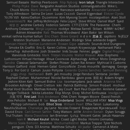
Samuel Bassale
Mathijs Peerboom
Filip Nyborg
leon labyk
Triangle Interactive
Philip Pryke
Dave
Fangzahn Aviation Studios
colinangusstudio
Mike L.
Chuck Morris
Mark Leonard
Will
francesco sabbatella
Alexander Leinauer
Tony Alfredsson
Salina De Leon
Lucas Cozzoli
Daniel Eijgendaal
Eliézer Ojeda
תמר פלג טל
Kaleo/Dalton
Duzemine
Kim Myeong Soom
nicolaspetton
Alan Stoll
Greenlines78
Kie
Jeffrey McIlmoyle
Felix Lopez
Steve White
Daniel Warf
Syed
혜영 전
andrew Carbery
Federico Salvetti
C1T1Z333N
The Paraverse
Chem
Anthony Delasanta
Minja Lojanica
roddye
Melissa Farrell
Stilian
ꌃ꒒ꀎꋪꋪꌩ ꀘꈤꀤꁅꃅ꓄
Adrien Alexandre
Rab
Thomas Woodward
Alan Bakir
Ian Wilson
venkat rathna kumar talluri
Eric Chan
Steve Girard
n d o n
思涵 王
captkiro
N-JELLY
Kristinn Sturluson
Marianne Andersen
Rodrigo Silva
adelaide begalli
Duncan Hewitt
Mattias Lundstrom
Rowan Gipe
coshichi
Sounds And Dungeons
Smoke EA Graffiti
Eric G
Karen Collins
Joseph Krzywoszyja
Nathanaël Platz
FlameTop
AshenBone
Josh Strawder
Inês Sousa
Fennec
gaggle
Digital Prophet
Vsevolods Gniteckis
Mark
Tristan Voulelis
Walter Weaver
Alex Stephens
Luthonium Virtual Heritage
Илья Снопков
Alphaology
Arthur
Moto Designshop
Sandra
Classical Salamander
Stefan Plösser
Julian Rai Anwor
Mythical X Customs
Harrison Gafford
nost
Hemen Galal
GonzoNole
Zineb mounfik
damageg
George
Tony Li
For Got U
Canun
Juuso Pohjola
Gerardo Quiros Sanchez
Samuel Benning
piggy chop
Nathanaël
Beth
jan moudry
Jorge Panduro Santana
Jordan
Raphael Dahan
Muhammad
Nicola Baribeau
gavin poss
宣臣 紀
Adam Knight
Jeshire Kiten Katt
Samuel Bidne
Lisa
toomanydans
Jack saksik
Arianna Mex
Brooklen Ashleigh
Oliver Cretton
kiki
Patrick Balthrop
Simon Probert
micheal
Mortal Void Studios
Mathias Kirkeby
Jay Court
Bart Paul Dujardin
Anilene Gassner
Holger Tollbäck
Nikita Lebedev
Filip Morys
Doxy
Michel Kinfoussia
lewdgazer
川頁 可可
First Last
Bob Anderson
Ofek Chen
Keegan Moore
David French
Alex Pehotin
Michael R
Sai
Maya Enderland
Sxcret
WILLIAM HTAY
Misa Vlogs
Philipp Lehmann
bob
Elliot Sloss
William Peart
Effex Talon
Lukatonny
NautiluStudios
Chanakya
Jay Lane
Nicolas Fossard
Владислав Жуковський
Raje
Daviid Enzo
Carl-Simon Sahlin
Toby Watson
אלמוג
Andrei Barsan
Dylan Scruggs
Trul Trulsen
Maria Diavolova
Ian Brennan
なのは
Vincent Gates
Jakub Hasanov
Ivan R
Michael Keutel
Ishika
Coast Light Media
Hiromi Uematsu
Marco Scala Bertolin
Antonio
NocturnalKestrel
Markus Trappe
Tyler Nichols
penguin
Chris
D3 Anima
Matthew Schultz
Ali Jaafar
Cameron A Miele