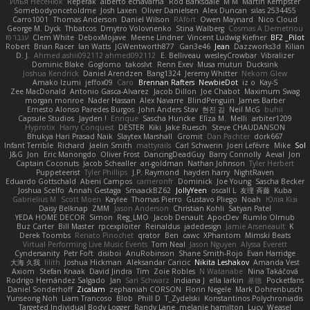
Илья Несенюк
Reperak
alberto echavarria
Rod Barksdale
M M
Martin Kempster
Somebodyoncetoldme
Josh Laxen
Oliver Danielsen
Alex Duncan
silas 2534455
Carro1001
Thomas Anderson
Daniel Wilson
RAfort
Owen Maynard
Nico Cloud
George M. Dyck
Thbatcos
Dmytro Volovnenko
Stina Walberg
Cosmas A Demetriou
ענבר פז
Clem White
DeboxMojave
Meene Lindner
Vincent Ludwig Kiefner
BF2 _Pilot
Robert
Brian Racer
Ian Watts
JGWentworth877
Gan3e46
Jean
Dazzworks3d
Kilian
D. J.
Ahmed.ashii092112 ahmed092112
E. Belliveau
wesleyCrowbar
Vibralizer
Dominic Blake
Goglomo
takoslvt
Renn Exev
Musa muturi
Ducksink
Joshua Kendrick
Daniel Arendzen
Bang1324
Jeremy Whitter
Nekom Glew
Amako Izumi
jeffox09
Caro
Brennan Rafters
NewbieDot
iz o
Kay-S
Zee MacDonald
Antonio Gasca-Alvarez
Jacob Dillon
Joe Chabot
Maximum Swag
morgan monroe
Nader Hassan
Alex Navarre
BlindPenguin
James Barber
Ernesto Alonso Paredes Burgos
John Anders Stav
현진 김
Neil McG
buhii
Capsule Studios
Jayden !
Enrique
Sascha Huncke
Elīza M.
Melli
arbiter1209
Hyprotix
Harry Conquest
DESTER
Kiki
Jake Ruesch
Steve CHAUDANSON
Bhukya Hari Prasad Naik
Slaytex Marshall
Gromit
Dan Pachter
dork667
Infant Terrible
Richard
Jaelin Smith
mattyrails
Carl Schwerin
Joeri Lefévre
Mike
Sol
J&G
Jon
Eric Manongdo
Oliver Frost
DancingDeadGuy
Barry Connolly
Aeval
Jon
Captain Coconuts
Jacob Schealler
ari-goldman
Nathan Johnson
Tyler Herbert
Puppeteerist
Tyler Phillips
J.P. Raymond
hayden harry
NightRaven
Eduardo Gottschald
Abeni Campos
cameronfr
Dominick
Joe Young
Sascha Becker
Joshua Scelfo
Annah Gestaga
SmaackBZ62
JollyYeen
oscall L
友理 斉藤
Kuba
Gabrielius M
Scott Moen
Kaylee
Thomas Pierro
Gustavo Pliego
Noah
Юлія Кізі
Daisy Belknap
ZMM
Jason Anderson
Christian Kohli
Satyan Patel
YEDA HOME DECOR
Simon
Reg_LMO
Jacob Denault
ApocDev
Rumlo Olmub
Buz Carter
Bill Master
rpcexploiter
Reinaldus
jadedesign
Jamie Arseneault
K
Derek Toombs
Renato Pinochet
qrator
Ben
cawc
XPhantom
Mimski Beats
Virtual Performing Live Music Events
Tom Neal
Jason Nguyen
Alyssa Everett
Cyndersanity
Petr Fořt
disiboi
AnuRobinson
Shane Smith-Rojo
Evan Harridge
大海 久我
lilith
Joshua Hickman
Aleksandar Caricic
Nikita Leshakov
Amanda Vest
Axiom
Stefan Knaak
David Jindra
Tim
Zoie Robles
N Watanabe
Nina Takáčová
Rodrigo Hernández Salgado
Jan
Sari Schwarz
Indiana J
ella larkin
基德
Pocketfans
Daniel Sonderhoff
Zicalam
zephaniah CORSON
Florin Negele
Mark Dohrenbusch
Yunseong Noh
Liam Trancoso
Blob
Phill D
T_Zydelski
Konstantinos Polychroniadis
Targeted Individual Body Logger
Randy Lane
melanie hamilton
Lucy
Weasel