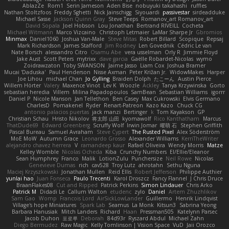
AblazZe
Rom1
Serin Jameson
Aden Bise
nobuyuki takahashi
ruffles
Nathan Stoltzfoos
Freddy Sghetti
Nick Jainschigg
Siyouardi
passivestar
sirdeadduke
Michael Sasse
Jackson Quinn Gray
Steve Teeps
Romanov_art Romanov_art
David Sopala
Joel Hobson
Lou Jonathan
Bertrand RIVEILL
Cocheta
Michael Witmann
Marco Vizcaino
Christoph Letmaier
LaMar Sharpe Jr
Gbromios
Minmax
Daniel1060
Joshua Van-Male
Steve Mitas
Robert Billard
Scopique
Repsaj
Mark Richardson
James Stafford
Jim Rodney
Len Govednik
Cédric Le van
Nate Borsch
alessandro Citro
Osamu Abe
vera usselman
Orly R
Jimmie Floyd
Jake Aust
Scott Peters
mytrixx
dave garcia
Gaëlle Robardet-Nicolas
wymo
Zoidrawzaton
Toby SWANSON
Jaime Jasso
Liam Cox
Joshua Bramer
Mucai 'Daduska'
Paul Henderson
Nisse Axman
Peter Križan Jr.
WidowMakes
Harper
Joe Lihou
michael Chan
Jo Gylling
Braiden Dolph
たこーん
Austin Pierce
Willem Hörter
Valery
Maxence Vinot
Lev K
Woozle
Ackley
Tanya Krzywinska
Gorto
sebastian heredia
Villem
Milina Papadopoulos
SamBean
Sebastian Williams
igorrr
Daniel P
Nicole Manson
Jan Tellethon
Ben Casey
Max Cukrowski
Elvis Germano
CharlesD
Pomakenel
Ryder
Renart-Patreon
Kazo Kazo
Chuck CG
antonio palacios puertas
jack manzi
Bertinger
k
Tom Kayakson
GP
Christian Schau
Hristo Nikolov
将太郎 山田
kyomawolf
Rico Kanthatham
Marcus
ThatDude69
Edward Greenberg
Scruffy Wolf
Irwin Jomar
曜萌 石
Stephen Griffith
Pascal Bureau
Samuel Avraham
Steve Cypert
The Rusted Pixel
Alex Söderström
MoE MoW
Autumn Grace
Leonardo Grosso
Alexander Williams
KerriTheWriter
alejandro chavez herrera
V
ramandeep kaur
Rafael Oliveira
Wendy Morris
Matze
Kelley Womble
Nicolas Ocheda
Kiba
Crunchy Numbers
El/Ellie/Eleanor
Sean Humphrey
Franco
Malik
LotionZulu
Punchersize
Neil Rowe
Nicolas
Genevieve Dumas
rich
cav528
Troy Lutz
ahrotahn
Sethu Nguna
Maciej Krzyszkowski
Jonathan Mullen
Reid Ellis
Robert Jefferson
Philippe Authier
yunlai hao
Juan Fonseca
Paulo Trecenti
Karol Droszcz
Fancy Flannel
J Chris Druce
BraanFlakes08
Cut and Ripped
Patrick Perkins
Simon Lindauer
Chris Arko
Patrick M
Didadi Le
Callum Walton
etudenc
zylo
Daniel
Artem Zhuzhlikov
Sam Gao
Womp
Francois Lord
AirSickLowLander
Guillermo
Henrik Lindqvist
Village's hope Miniatures
Spark Lab
Seamus
La Monk
Kitsun3
Sabrina Yeong
Barbara Hanusiak
Mitch Landers
Richard
Haan
Pressman505
Katelynn Parsec
Jacob Duhon
포로루
Deborah
84d93r
Ryszard Abdul
Michael Zahn
Diego Bermudez
Raw Magic
Kelly Tomlinson | Vision Space
VuD
Jaii Orozco