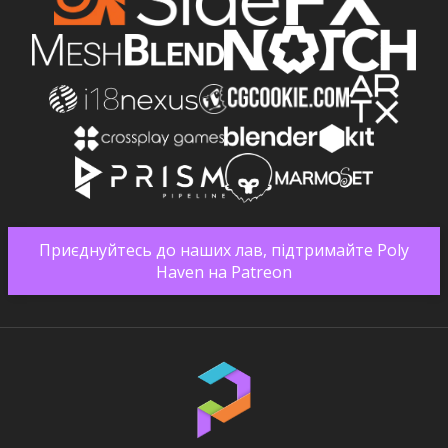
Приєднуйтесь до наших лав, підтримайте Poly
Haven на Patreon