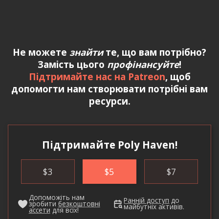
Не можете
знайти
те, що вам потрібно?
Замість цього
профінансуйте
!
Підтримайте нас на Patreon
, щоб
допомогти нам створювати потрібні вам
ресурси.
Підтримайте Poly Haven!
$
3
$
5
$
7
Допоможіть нам
Ранній доступ
до
зробити
безкоштовні
майбутніх активів.
ассети
для всіх!