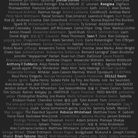
Mornè Blake
Mateusz Relinger
Elia ALMALIKI
JC
uiiunan
Rongina
DigiTaco
Thierwaechter
Francois Gandon
Aaron Mceachern
kath
AREA 6
Alan Farkas
Humoud Al-Amiri
Rasmus Hauge
Arlene Lukkarila
ColdRice25
Anthea Ward
Peter Mark Wittmann
Pascal Scrivani
Elias Jimenez
Lawrence Rogers
Kurt Boyer
Risk 📀
Andreea Cosma
Dan Greenheck
Annette Pew
Stories Beyond The Borders
Spark PJ
Mohamad Hadlah
Kyle Mitrione
Ty Grenier
dddddrdrdrdrdr
Marcell Ceslowsky
Cedoulain
Jeff McGowan
Carlos Filipe
Oleg
Elsie
Markus Löchte
Anton Howell
Alexander Adelmann
Spirit-Rush
Moritz Schmidtchen
Liam
Derek Wight
幸史 松下
Eduardo
Peter Thomson
Sean T
Zero
Ben Gillespie
yuijung seo
Imagined Realms
Alani Sanders
Deck
Dane Reisenbigler
Tim O'Bryan
Jason Cuthbertson
Zerina Cmajcanin
FabFab
Robert A Lohaus
Paul Lau
Robin Nuen
jeffsarge
Alexandro Torres
Volico72
morzsa
Jesse Marku
Allan Wright
Drake Gao
Julileeheehee
Aleksandra Stefanova
Bernard Landgraf
Daan Bootsma
Jennifer "daysparrow" Harlan
Kuan lun Chen
DaDrood
Laura Pesenti
Brianna Janssen Saldivar
Matthew Chapin
Alexander Wilhelm
Martin Wittfooth
Anthony F DeMarco
Alejo Parada
Alejandro Soriano
中村秀人
Agnieszka Marut
Jacob apple
Philip Windecker
Matz Klint
Sally Hastings
Michael Updike
Alexandra Forman
MrIsklar
Jean-Cassien Marmey
Weird Oposssum
LIUBOYAN
Raul Perez Delgado
Kazuya Yamanaka
Zuzana Hudecova
DELILLE Basile
Acura .Ignite
Tasha Henry
Sedale Pelle
by Tiny
Ale Pašeta
nile
Ike Saunders
Aves Arcana
inex
Jedi Chen
Jaxson Crookston
Ewos
Miroslav Hudec
Davebb933
landon dehart
Parker Wheeldon
Gas SessionMedia
정율 이
Owen Carson
Simon
Tim Schulz
Ratner
KelsyJay
Jo
HARTHUR
Taylor Freeman
FRED MAHER
prfctwhite
yataa
Christopher Bradley
Joe Rivera
Malte Schweitzer
Roman Kaelin
Isabella
Erickson Foster
Chandler Griese
修汰 山田
Tyler Avirett
Tom
JimmyCNX
The one and only phase
sepp
HectorOH
Brian
Alyx
Jonathan
Verbatim
Clay T
Reiten Cheng
Joykk
Sonia domenech garcia
Lucy Vu
Sammy Sidefx
Martin C
Mac Greggor
The Bearded Squirrel
Rebecca Whitehead
Matthew Tronc
R
Gabirél
Force Feed
Radosław Wieczorek
CineArtOhio
Sabrina Munley
Jeroen Bekkers
Rodrigo Terrazas
Yael Ghusoun
Aaron
Adam Jenkins
Pranaya Shakya
Polina Leskova
Sylvain
Traxus
Jehad Maddah
재윤 옥
Irma Andersson
Alex Cullinane-Carrasco
Matthew Whiteacre
Johannes Sjöstedt
Matt Dalpé
George Wheat
Oliver Erdmann
Kenan Regez
sludgybeast
Mukund A
Joseph Combs
Khalid
Brian Tabone
MarzZ
Well Misinformed
charlie otto
HAGI
Cédric Vermeirre