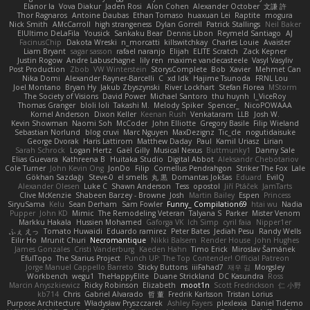
Elanor la
Vova Diakur
Jaden Rosi
Alon Cohen
Alexander October
文謙 許
Thor Ragnaros
Antoine Daubas
Ethan Tomaso
huaxuan Lei
Raptite
mogura
Nick Smith
AMcCarroll
high strangeness
Dylan Gorrell
Patrick Stallings
Neil Baker
ElUltimo DeLaFila
Yousick
Sankaku Bear
Dennis Libon
Reymeld Santiago
AJ
FacinusChip
Dakota Wreski
n_morcatti
killswitchkay
Charles Louie
Avaister
Liam Bryant
sagar sasson
rafael naranjo
Elijah
ELITE Scratch
Zack Kepner
Justin Rogow
Andre Labuschagne
lily ren
maxime vandecasteele
Vasyl Vasyliv
Post Production
Zbob
VW Winterstein
StorysComplete
Bob
Xavier
Mehmet Can
Nika Domi
Alexander Rayner-Barcelli
C
xd Idk
Hajime Tsunoda
FRNL Lou
Joel Montano
Bryan Hy
Jakub Zbyszynski
River Lockhart
Stefan Florea
MStorm
The Society of Visions
David Power
Michael Santoro
thu huynh
I_ViceRoy
Thomas Granger
bloli loli
Takashi M.
Melody Spiker
Spencer_
NicoPOWAAA
Kornel Anderson
Dixon Keller
Keenan Rush
Venkataram
LLB
Josh W.
Kevin Showman
Naomi Soh
McCoder
John Elliotte
Gregory Basile
Filip Wieland
Sebastian Norlund
blog cruvi
Marc Nguyen
MaxDezignz
Tic_cle
nogutidaisuke
George Dvorak
Haris Lattirom
Matthew Daday
Paul
Kamil Uriasz
Lirian
Sarah Schrock
Logan Hertz
Gaël Gilly
Musical Nexus
Buttmunky1
Danny Sale
Elias Guevara
Kathreena B
Huitaka Studio
Digital Abbot
Aleksandr Chebotariov
Cole Turner
John Kevin Ong
JonDo
Filip
Cornellus Pendrahgon
Striker The Fox
Lale
Gökhan Sazdağı
Steve-0
el smells
丸 黒
Domantas Jokšas
Eduard
EvilQ
Alexander Olesen
Luke C
Shawn Anderson
Tess
opostol
Jiří Ptáček
JamTarts
Clive McKenzie
Shabeen Barzey - Browne
Josh
Martin Bailey
Espen
Princess
SiryuSama
Kelu
Sean Derham
Sam Fowler
Funny_ Compilation69
htai wu
Nadia
Pupper
John KD
Mimic
The Remodeling Veteran
Talyana S
Parker
Mister Venom
Markku Hakala
Hussien Mohamed
Gaforga VK
Ich Simp
cyril faia
Nipper1er
ふぇ えっ
Tomato Huwaidi
Eduardo ramirez
Peter Bates
Jediah Pesu
Randy Wells
Eilir Ho
Mrunit Churi
Necromantique
Nikki Balsem
Render House
John Hughes
James Gonzales
Cristi Vanderburg
Kaeden Hahn
Timo Erick
Miroslav Šamánek
EfulTopo
The Starius Project
Punch UP: The Top Contender! Official Patreon
Jorge Manuel Cappello Barreto
Sticky Buttons
iiiFahad7
재우 김
Morgsley
Workbench
wegu1
TheHappyElite
Duane Strickland
DC Kasundra
Ross
Marcin Anyszkiewicz
Ricky Robinson
Elizabeth
moot1n
Scott Fredrickson
仁 小野
kb714
Chris
Gabriel Alvarado
哲 董
Fredrik Karlsson
Tristan Lorius
Purpose Architecture
Władysław Pryszczarek
Ashley Fayers
plexlexia
Daniel Tidemo