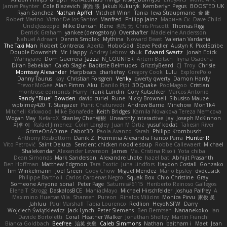
James Paynter
Cole Blazevich
家維 張
Jakub Kukuryk
Kemberlyn Pegus
BOOSTED UK
Ryan Sanchez
Nathan Apffel
Mitchell Winn
Tania
Ieva Straupmane
金 康
Robert Marino
Victor De los Santos
Manfred
Philipp Jainz
Марина Ск
Dave Child
UncleJesseppe
Mike Duncan
Rene
名氏 无
Chris Priscott
Thomas Rigg
Derrick Graham
yankee (derogatory)
Overshafter
Madeleine Andersson
Nahuel Adreani
Dennis Smolek
Mythina
Noward Beast
Valerian Vardania
The Taxi Man
Robert Contreras
Azerta
HoboGod
Steve Pedler
Austyn K
PixelScribe
Double Downshift
Mr. Happy
Andrey Lebrov
sbuk
Edward Swartz
Jonah Edick
Wahrgrave
Dom Guerrera
Jazza
N_COUNTER
Artem Beitsch
Iryna Osadcha
Diran Bebekian
Caleb Slagle
Baptiste Belmudes
GrizzlyBeard
CJ
Troy
Chrisie
Morrissey Alexander
Harpbeats
charliehsy
Gregory Cook
Lulu
ExplorePolo
Danny Taurus
kay
Christian Forsgren
Venky
qwerty qwerty
Damon Hardy
Trevor McGee
Alan Pimm
Aku
Danilo Pipi
3DQuake
PooMagoo
Cristian
montrose edmonds
Harry
Frank Lundin
Cory Kutschker
Marcos Antonio
Randy "Blue" Bowden
david curiel
Rune
Nicky Brownell
Sibusiso Mauze
wpbirney420
T. Stargazer
Punit Chaturvedi
Andrew Barrie
Minehow
Mon1k4
Mitchell Kirkwood
Mike Bonafede
Keith Bridges
Kamila Novakova Tereza Nemcova
Wogan May
NefaroX
Stanley Chen榕樹
Unearthly Interactive
Jay
Joseph McKinnon
지후 이
Rafael Jimenez
Colin Langley
Juan M Ortiz
yusuf kodat
Taliesin River
GrimeOnADime
Cabot3D
Paola Avanzo
Sarah
Philipp Krombusch
Anthony Rosbottom
Danik Z
Herminia Alexandra Franco Parra
Hunter R
Vito Petrović
Saint Deluca
Sentient chicken noodle soup
Robbe Callewaert
Michael
Shalekendar
Alexander Levenson
James
Ma. Cristina Risoli
Yota chiba
Dean Simonds
Mark Sanderson
Alexandre Lhote
hazel bat
Abhijit Prasanth
Ben Hoffman
Matthew Edgmon
Tara Exotic
Juha Lindfors
Haydon Costall
Gonzako
Tim Winkelmann
Joel Green
Cody Chow
Miguel Mendez
Mario Epsley
dvdcusick
Philippe Bartholi
Carlos Cardenas Negro
Squak Box
Chlo Christine
Gray
Someone Anyone
sonal
Peter Page
Saturnis#6115
Heriberto Reinoso Gallegos
Elena T
Strogg
DaskalosBCE
ManiacMayo
Michael Hirschfelder
Joshua Palfrey
A
Maximino Huertas Vila
Shansen
Pureon
Rinalds Miļicins
Monica Pirvu
家俊 吴
Jahluu
Paul Marshall
Tabia Lourenco
Redlion
HeyoNSFW
Darry
Wojciech Świątkiewicz
Jack Lynch
Peter Siemens
Ben Berntsen
Nananekoko
Ian
Davide Bortoletti
Coral
Heather Walker
Jonathan Shelley
Martín Franchi
Bianca Goldbach
Beefree
治英 矢島
Caleb Simmons
Nathan
baitham i
Maet
Jean