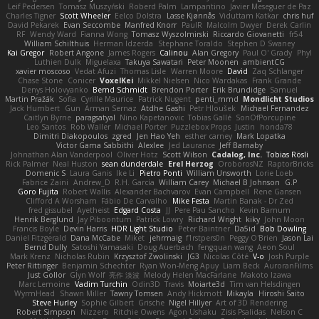
Leif Pedersen
Tomasz Muszyński
Roberd Palm
Lampantino
Javier Meseguer de Paz
Charles Tigner
Scott Wheeler
Eelco Dolstra
Lasse Kjønnås
Viduttam Katkar
chris huf
David Pekarek
Evan Seccombe
Manfred Knorr
PaulR
Malcolm Dwyer
Derek Carlin
RF
Wendy Ward
Fianna Wong
Tomasz Wyszolmirski
Riccardo Giovanetti
fr54
William Schilthuis
Herman Idzerda
Stephane Toraldo
Stephen D Swaney
Kai Gregor
Robert Angone
James Rogers
Calinou
Alan Gregory
Paul O' Grady
Phyl
Luthien Dulk
Miguelaxa
Takuya Sawatari
Peter Moonen
ambientCG
xavier moscoso
Vedat Afuzi
Thomas Lisle
Warren Moore
David
Zaq Schlanger
Chase Stone
Conicer
VoxelKei
Mikkel Nielsen
Nico Wardakas
Frank Grande
Denys Holovyanko
Bernd Schmidt
Brendon Porter
Erik Brundidge
Samuel
Martin Pražák
Sofia
Cyrille Maurice
Patrick Nugent
penti_mmd
Mondlicht Studios
Jack Humbert
Gun
Arman Sernaz
Atdhe Gashi
Petr Hloušek
Michael Fernandez
Caitlyn Byrne
paragsatyal
Nino Kapetanovic
Tobias Gallé
SonOfPorcupine
Leo Santos
Rob Waller
Michael Porter
Puzzlebox Props
Justin
honda78
Dimitri Diakopoulos
zgred
Jen Hao Yeh
esther carney
Mark Lopatka
Victor Gama Sabbithi
Alexlee
Jed Laurance
Jeff Barnaby
Johnathan Alan Vanderpool
Oliver Hotz
Scott Wilson
Cadalog, Inc.
Tobias Rösli
Rick Palmer
Neal Huston
sean dunderdale
Erel Herzog
OroborosNZ
RaptorBricks
Domenic S
Laura Ganis
Ike Li
Pietro Ponti
William Unsworth
Lorie Loeb
Fabrice Zaini
Andrew_D
R.H. García
William Carey
Michael B Johnson
G.P
Goro Fujita
Robert Wallis
Alexander Bachvarov
Evan Campbell
Rene Gansen
Clifford A Worsham
Fábio De Carvalho
Mike Festa
Martin Banak - Dr Zed
fred gissubel
Ayetheist
Edgard Costa
JJ
Pere Pau Sancho
Kevin Barnum
Henrik Berglund
Jay Piboontum
Patrick Lowry
Richard Wright
kiky
John Moon
Francis Boyle
Devin Harris
HDR Light Studio
Peter Baintner
Da5id
Bob Dowling
Daniel Fitzgerald
Dana McCabe
Miket
jehrmaig
f1rstpers0n
Peggy O'Brien
Jason Lai
Bernd Dully
Satoshi Yamasaki
Doug Auerbach
fengquan wang
Aeon Soul
Mark Krenz
Nicholas Rubin
Krzysztof Zwolinski
JG3
Nicolas Côté
V-o
Josh Purple
Peter Rittinger
Benjamin Schechter
Ryan Won-Meng Apuy
Liam Beck
AuroranFilms
Just Gollor
Glyn Wolf
亮作 淡波
Melody Helen MacFarlane
Makoto Izawa
Marc Lemoine
Vadim Turchin
Odin3D
Travis
Moiarte3d
Tim van Helsdingen
WyrmHead
Shawn Miller
Tawny Tomsen
Andy Hickmott
Mikayla
Hiroshi Saito
Steve Hurley
Sophie Gilbert
Grische
Nigel Hillyer
Art of 3D Rendering
Robert Simpson
Nizzero
Ritchie Owens
Agon Ushaku
Zisis Psalidas
Nelson C