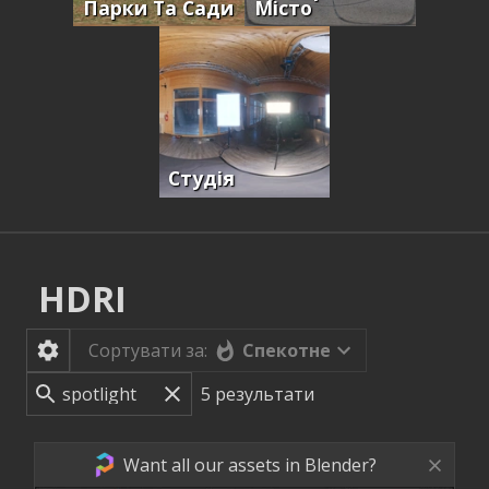
Парки Та Сади
Місто
Студія
HDRI
Спекотне
Сортувати за:
5
результати
Want all our assets in Blender?