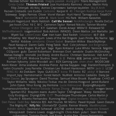
Nicolas Scheer
Kai Krones
magda pawlak
ikung gmr
Titans Management
Greta Gedat
Thomas Fristed
Jose Humberto Ramirez
mura
Martin Holy
Filip Zelenjak
Ali Kılıç
Антон Сергеевич
bahriye taşdelen
Sky JK Arch
Razvan Cristiadis
Leo Euden
Carbonic
Kacper K
40. I Nengah Raditya Karya Putra
Sideways
Sergio Pamies
Oliver
Viorel Vlaican
Hurt Hand
Tamagoooo
TetaBOT
Kira V
XanderDK
John B.
Mark Scott
HG Park
William Karavites
Trollstuhl HagenLord
Mark Habbish
Call Me Sensei
NotARectangle
Noelle DeCuir
jae hoon Choi
Yd C
M C
Cameron Taylor
Nenad Nikolic
Tanner Moerke
Victor Ofvergard
苏打
K Y
Galahan
Derek Anwyl
W00k13
Released 50
MeTheManwich
iosgamertool
Bob Ashton
INFADEL
Devin Mattox
Jon Martello
Jan
Wyatt Sui
LesterCovax
Cue
tran tuan
Bad Radish
Sebastian
暁子 清水
Dan Wheatley
Md. Wasif Anjum
Lewis of the Rat Brigade
Juan Pinilla
My Name
Iggy
Terifict
Kiddow
simsterns
Olivier Babet
Brandon Wilkie
BlackSkyNinja
Pavel Karapud
Daren Gallo
Peleg Tabib
Null
Cole Johnson
Joe Bergmann
Pav North
Mike Rogers
Bull Spit
Sage
Ryan Kirkland
Luke White
Yannick
falgn0n
CGSpoon
gubi
Daniel Robertson
Brennan Oort
sanxbile
Dustin McGlinchey
Matias Vialagro
lininx66
Joe Brady
Andre Buzzo
Christian Stankovic
Việt Anh Lê
LYRICS OF LIFE
Webora Studios
Sean
乐 音
Petros
眠瓏
James
John Deere
Roman Vyborny
John Woodall
an l
BZK Gaming Leo
chen zhen
MODECAM
Kevin Klever
dima sirababa
Andrew Pierce
Артем Бардин
nagi
FranklinTremplin
JL
Iustin Ocunschi
Joey Parrella
Christian Lee
Robert Hankinson
M0TH
Jack Ü
LCQP
FENG XU
Ali DeAdam
Styxx
GLASS ACT
kona
T1 Exotic
RZ
abby!
ll Stanced
Import_bpy
Hamsternator
Forest Katsch
NuWest
Antonio Castaldo
Daisy Jai
Tristan Davies
Jay Spurgeon
David Thomas
Samuel Vikse Bruvik
BusaBusa
C+HO aR
Taylor Williams
Vasily
Nikoloz Todua
ma de
Dennis Hosgood
Jared Bullard
John Dykes
Yihui Xiong
Jay Renteria
Lucie Královcová
BurpingMusquito
humansoulinterface
Hector Estrada
Ranya Zhong
_Blobster_
Le sun
megan lavoie
Spartan 052
Brayden evans
Austin Taylor
S Mingkwan
Wawy
Kerstetter
Gicly Rodríguez
DryingUEFN
IS IT?
Thunderjaw Thunderjaw
Carlos Martin Jr
Studio 9
Alberto Hernandez
Running Man
Digital Ancients
Vlajko Tomić
Dan Palasz
Fadil Bay
Fabricio BJS
Ash Younes
Mr Memz
Paweł Krysiak
Gavin Dasuta
The Mighty KC
Nifty Nic
UltimateTJF
Quistis
Reinier Weerts
MaxMinutiae
Adrián ramos
Oachkatzl Schwoaf
dr32768
corbin tinsley
Cassandra Stewart
MikeyLikesIt
Delano Lowes
doggybdog26
Chris Aitan
yuta t
Sean Woods
cubeorigins
Tommy Parish
Just Rovin
Austin Rea
Shane Yamamoto