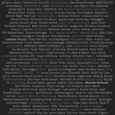
giovanni varani
Mackenzie
KuroShi
michael sierra
Nameless Renders
MMDCRAZED
DivineXavier
DEATHSTEED
Cli4D
vamsidhar reddy
Jack Taylor
Olov Melander
James Barrie
Bryant Price
DEEPNOX
Pen
Michael Koschmieder
pato dlgv
Wrinkly Blink
Ruben
Jesper Elling
Onooka
Kseniya
Boo Bugless
Mesaland
Winter Night
Mert İyiiz
forrobloxdev
J. Brendan Elmore
Octavia's Mesh Grove
MinhazMurks
Fxntxnile
Eric Moyer
qaylanuraya
Derek Ray
Waaagghh
Joshua Vincent
Amar
Declan Newell
Javier Fernández Alegre
julian silver
Nomadic Astronaut
Mark Vecchio
dosuken0122
quagootle
Hirokazu Yamakura
enitzur
Zephon
Gil Bruvel
Matthew Zaneski
junior
whitey
Jack John
Will Makes Beats
SupremeAhegao
nori
Marlise Launstein
Vesperal Mind
Milk Crate
Richard Gallagher
Firelegend
Toby Meadows
Tyler Huff
Adam N'Diaye
Gerardo Orozco
Oskar Mendez
NoGreatMystery
Bike Kefeli
shiipi
Arthur Lops
Oliver Cromwell
Tomer Meltser
Luke Ridehalgh
ADRIANO JONUS
Timothy Montoya
soda basket
SANTIAGO SANTOS ESTRADA
j_ edak
Josue Uribe
Anton Rubets
Gui Ramalho
Noah Patterson
Jomenikia
Bennett Greene
Peter Hale
Nathaniel Roberts
Mechrot
elijah kenney
J H
Astone Massie
Tobi Staerk
milad tatar
Thomas
DHL
Bryan Intindola
Archman
Billy Bob
Evan C
SHALIWA233
Stefan Jammertzheim
SpiSlu
Joe Carlos
Oscar Castillo
bleached
senko
Lasse Leonhardsen
3darchstuffs
Martin Wells
Skittlq
SquareIsNotCool
Tobias
אילון קשת
Purple-H's Art Stuff
Oliver Lemke
Josh
No No
David Rogers
MilkyBun
Eddie Benton
Sam Biggins
윤구선
gupries on Instagram
Cassie
Bradley Savoy
Wing
Beehhhh112
Chikato 710
imma zamora
John Churchill
TwinX
Nhật Tiến Trần
승하 이
Facundo David Lazzaro
Stenz
Filomeno Saraiva
logan pratt
Rhys lg
Aki Jae
TheMellowMelody
Jack Ryan
Brad Leikam
Nasi Paru Bu Amin
Jazmin Lang
宥任 陳
St
Gooo Tang
Nicolas Hafner
gyomh
adaktyl
Kiara Battle
Michelle Rothwell
Niki Shterev
RussJones
Lloyd Collidge
Lev Schwartz
Jason Mault
Elizabeth McCormick
Jakob Recknagel
Luke willard
Sascha Kohler
snail
Russell Wilder
Demerui
Jace Perrodin
Jeremy Ingram
isaiah M
lokjl
Mike Wellfare
ratman
Lucas M. Morone
WyvernLang
Manny Morales
Randal Falcone
Der Le
Meshal Alshammari
KhangXing Pang
Douwe
Lucas Vieira
CallumNorm
Egoknight
Limitless Designs
tylerspetgoose
maurizio sciascia
Özgür Kaan Sevindi
Kayla B
Arian Castane
Akaiseutoseu
4DN
Thomas Harvey
Giuliano Hungria
Dionicio Galarza
David Ebbevi
Eda Aydemir
Logan Cox
Kyoto Wanderer
LEE EUNHA
JoyBox19
Play Usa
panic attack
Trip boy
heeno honee
Grigorii