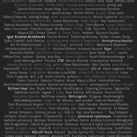
ALEX NAVARRO
Table On
Edward
Didier Aerlebout
Anton
Sara
Alan
Jeffrey Olson
Riccardo Colombo
OHNE LIMIT
Gionea Alexandru Daniel
philip sisk
Daniel Richman
Ieuan King
Karri Haranko
Autonomous Frontier
Thokozani Mahlanyane
david cachay
Shonn Effner
얍 얍얍
Oreo_tism
Tiffany Edwards
iaksdfg fodkg
ressii
Ioannis Athanasiadis
Nicolò Caterina
aureliana
Khuthadzo Ratshilumela
Grant Mckenney
Tadin Brego
Koji Tsukamoto
Rasool Abrahams
The Entire Universe
Dhruv Singh
Tom Byrom
Łukasz Majorczyk
Niko Tuononen
Pranshu Goyal
Mr Malone
OnPui
王庚
극단수작
Cédrick
Maxime
Wayne120
Omair Omari
L
Yuma Taesu
Kristian
Skyzee's Studio
Igor Sirotov Architects
Teunis Woord
Tinkering Monkey
Stefan
Devan Stolp
Rylai Crestfall
Josh Bishop
xuchang jiang
Hlynur G Asgeirsson
Anonymous Axolotl
Art Ov Nekromorph
正 明
Felix gogo
Joe Ford
Simon
Mana and Mayhem
Abdelkouddouss
ChengXi Yu
Michael Wilson
Amaury Faucon
Njan
Adenta Dar
Brandon Belisle
Karl-Heinz Köster
Ghoulishlycool
Jarle Styve
DHFG
name
Håkan Fors
nathan
Spidey
Jack Rao
Cristian Vigliano
Noah Kollmannsberger
Lutz
Jude Matanguihan
Tezuka
ETM
Marcin Biernat
miaukenzie
Andrew
Horald Bartoldt
ttitim Tang
sahin
Ulises Maldonado
Ben Carlisle
Jake Messer
Exacute3D
주호 정
Ethan Cohen
Metix
Igor Rodriguez
朋弥 林
Hank Logsdon
Elias
Javier Garay
Greg Miller
Wonder Lizard588
Gliese 570
Wiola Miszczak
Irina
Олег Гладков
凌太 上村
hullin thierry
Jackson L.
Harri Myllynen
Bojan Kostovic
Owen Connor
Gabriel Chvyrev
Wixer
Wasu Ju'Nior
mrthethatone
SketchedAnimationStudios
Daniel Larios-parra
Pablo
selvinsworld
Payton Heniser
Michael Hays
Vae
Bryan Kirkwood
Worthington
Creating Simpires
Sigma Eta
Matthias Carrick
Sagida T
Eddy
Raik Remus
APS Studio
Yvonne Ott
Menyhárt Marcell
Matthew Lowery
MrIncognito
Ed garas
Realmwrights
MikusMasquerade
jorge R
Ns
Khaidu
ryan jordan
Gabriel Malmgren
Dan Bojorquez Angulo
Williem McWhorter
Liam Tanaka
Mahmoud Khetabi
יניב חלה
Sladana Vukoja
Tom Weijnjes
jen
Danarogon
Streemer
Eli Mason
James Simpson
Hollow_Jenza
eje
지환 이
log
luke harrison
C
Ray Delapaz
Dmytro
Noah Couallier
Character34
indiiglo
Javlonbek rajabbayev
Crewman 47
Isabelle Lamarque
Michael Shimniok
Jonathan Harris
Andrea Lorenzo Mereghetti
Nils Ringlstetter
Osbiel Roque Arocha
Rebecca
Humza R Iqbal CombatNinja1269
laddc
sellig64
Javier
Radix N
Ariel Ilmari Kajava
Brandon DeLauney
Geoff Allen
Kamran Kadirov
MELUIP Store
Alpha3
Spotty Spotty YQ
TrixMix
Julian Quintero
julian reyes
Nareon
claytpn
Alquiler PS5
Era Rerza
bjgrimoari
Caleb Mcmullen