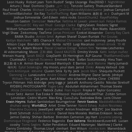
Leon Husky
Robert jean
Tom Rudolf
Sergio Uscanga
Flex2006D !
NightWriter
Arturo J. Real
Dominic Qusto
ぶー うじ
Tenzide Gallery
TheAuraStandard
Paul Friedl
Charles
Michael Dunphy
GremlinBrokeMyVideoGame
Joshua Campbell
NotTerrellBatchelor
Xie Ray
TurtleTheThing
Ryan Williams
政則 谷
w z
Dushyant M
Joshua Esmeralda
Carl-Edwin
retro rocks
EasedChunk2
RayePixlrKay
Houston Gaston
Danizoar
NekoTux
Fattma Al Lawati
yewen sun
Felipe Ramos
Slamuel EC
Key van Thull
George Clarke
EightySeven
Frederic Sigrist
Wilbert Schuurman Hess
yuna yamamoto
Derek Carlin
Ben Watts
RavenXXXX
Virgil Shaw
Zeikomiray
TeaTime
Jonas Printzen
Ezekiel Alexander
Danny Ray Clark
BAMA Studio
Anton Smit
Ayman Sharaf
Dusan Runtak
Per Gouras
Kaitlyn Matchem
SBS
Chance K
Mistral Chronicles
cael mckinney
Jakey Floofle
Allison Cope
Brandon Morse
Vanta
ns103
Luigi Macaluso
simen stroek
19:48
Yu xin Ye
Adam Moore
Pascal Creative Design
Kelvin Yim
Yaroslav Leschenko
AI videomaking
Moon
正和 綱嶋
David KALFON
Dmitry Vinnik
Katti
keilyn nuñez
Wenxin Huang
Sarah BADJI
GrayDarth
Eli Herrington
ALP Gauna
ThatRamenDude
CluelessArt
Cергей Лозенко
Emmett Peck
Stefan Scotzniovsky
Hieu Tran
新之助 佐々木
Armin Bauer
Konrad Wantrych
E Barrios
Jack Malone
Harry Jumaidi
에이지
Eylül Solakoğlu
my moon, your stars
Jarod
Dinki
Alexey Vaitvud
Udi
Yurii Antonyuk
estuine
Queen Sitra
Fy Hy
Jack
Jacob Mars
Shaquita Puckett
Danning Lu
LunaLoutre
Andre Olivier
Andrew Rhyne
Dane Sands
Jdnbyd
William Parry
Zak Jarvis
Axel Allstar
vito schaniel
Ashley Cline
CHERRII
Tryvon Pittman
Heli Aldridge
jerry biggs jr
JakkeN
Anthony Castillo
Nikolai Strelioff
RYDBRG PHOTOGRAPHY
Yogev Levy
Abdullah Alshammari
Thomas Steele
Alicia Zimmermann
Patrick Zulke
Fran Aspen
Freyka V
Taylor Gonzalez
Trevor Seitz
Aaron
Eva Eoska V
Williscool
Here4StuffAndAllThat
Zoltán Simon
Londolan
Cedric Wurm
Max King
CucuZulu
Radosław Bela
Loris Olivier
Erwin Heyms
Rafael Santisteban Baumgartner
Fenrir Fawkes
MaddieMooMoon
shuhao wang
WorldBLD
Artet
Drew Tanner
Navid Eshaq
Aubin Nicoleau
Blandine Ducrocq
JewelEyed
ANDY
Anton Friedman
時里ZYC
Joe Stadnik
Brett Schmidt
Adam Derenne
Daniel Vera Morales
Mattias Eriksson
le-cds
Jamie Oakley
Shihan Barbee
Brenden Cameron
Jay Hart
Lourens Lessing
Dominique Fitzgerald
Federico Bagarolo
Eon Valterra
NeckbeardLover445
Lucian
cooshy
Toms Seglins
Fuller Pendleton
Eduard Marsinyac
Matthew J Clarke
Danny Dimbleby
Thomas Lloyd
clenhart
Ben Wilson
minkis kim
Manenblack