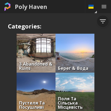
Poly Haven
Categories:
З Abandoned &
Ruins
Берег & Вода
Поля Та
Пустеля Та
Сільська
Посушливі
Місцевість