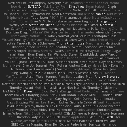
Resilient Picture Company
Almighty Laxz
Jonathan Brandt
Szabolcs Dombi
Jose Nario
ELITECAD
Nick Storey
Ryan
Kim Vitkus
Bryan Halcott
Glyph
Jan Oliver Koch
Reggie Storm
Dan Repp
pk
Nathaniel E Bell
Benita Winckler
Kai Honeck
Íkara
Psychosadistic
Algot Nordström
Trag1cHaze
KaiCee
Kurt Wilson
Stéphane Huart
Todd Eaton
P4C1F15T
charamath
Jakob Stolz
YeGrayHound
Kevin Turner
Brian McMullen
oleko senga
Jason Ferguson
Arrangemonk
Wesley Scafe
scott bilby
Victor
George e Chianese
Ben Visser
Albatross 3D
Sam Sartor
Andrej Striezenec
normalguy
Josh Macdonald
Pafka
Byeong Chul JIN
Dumbass Dragon
Alkaza1996
jAde
Lea Seidman Hernandez
Alexander Becker
Oscar Vargas
sastun1962
Totally Normal
Jared LeClaire
Christopher Bogs
Michael Dunkley
Alex Hyner
Scott Gilbert
Matthew Gerard
Julius Brockelmann
Alex
sotiris
Teneka B.
Dale Schwiesow
Thom Rittenhouse
Marcin Ignac
Martinotti
Brandon Jordan
Frode Lund Tharaldsen
Gerard Redmond
Walter Rice
Dennis Korpel
Matthew Stevens
PIXDES Games
Michael Mayeux
George Giagias
arash tirgari
Ryan Dening
Tim Warnock
Steven
Deadlyblack
Lupo Marcio
creative mart
M Tera
Sebastian Karlsson
Iaian7 / John Einselen
AsTheRainFell
Volkor
Rijndael
Patrick T Sullivan
Alexander Rath
david mares
Nayden Dochev
Moira
Never Give Up
Sunamii
Ryan Rohrer
Andrew Oakley
Maraz
Mark Kohalmy
Michigan J Frog
Harvey Fong
CJ Guzman
Beefyblimps
Joakim Dahl
Jose
BingusGringus
Dale
Sid Brown
Jānis Circenis
Masashi Ueda
Bill Kinnon
Max Topham
Austin Walzl
Hannes
Rens Bais
qualtro
Piotr
Andrew Stevenson
anthony lawrence
Stuart Marsh
Frans Verbaas
Adam Murtomaa
Phil Galler
Matthew Garnett-Frizelle
Saliven
Markus Michael Egger
Andrew
J
Caramel the Vixen
Timothy J. Aveni
Moth
James Miller
z
Nico Marniok
Timothy G. McKenna
MY.NIGNIG Jr.
Kigon
John Cido
Der12teEisvogel
Brad Corlett
Basti
maj
LaCimaise
Thom Bakker
Chogang
Jason Pielak
Tiran Dagan
Claude GIROLET
Darian Smith
Joenne Hub-Strobl
Shannon
Gary English
Colin Dunne
Martin Koťátko
Alexis Shuping
William Lee
Trevor Hughes
Gabriella Caldwell
Vasili Rodriguez
David Beneš
Jeremy Brouwer
Erik Dodolović
Paulo Henrique
Hoodwinkedfool
Ruben Vroman
David Sibley
Emil Herzenstiel
Charles Janson
Christian Gomez
James Wilson
Niko Bidoli
Danny Arnold
CGJackB
Jeremy Nelson
Anton Heymann
Leo S
Brendon Padjasek
Evan Tillett
Bryan Applegate
Dylan Hall
J Ewell
Dys
Quddle Jameson
patrick siemer
nate
Mareno Harr Olsen
Brett Williams
GREENCom'e Mapping
Ryan Bell
Xcrow
Pedro Javier Somoza Hernando