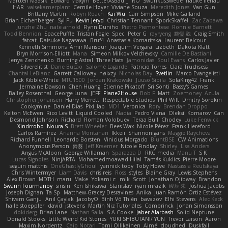
Martten Maasik
Edward Maxym
BetterAsBad _
RO
SwunkusSwede
hauke lienau
HAR
valsekamerplant
Cemile Høyer
Viviane Souza
Meredith Jones
Van Gun
Brittany Martin
Robyn Roach
Kai Wu
Carr Simpson
Mike Galland
Brian Eichenberger
Syl Pu
Kevin Jeryd
Christian Tennant
SporkSkaffel
Zac Zabawa
Junzhe Zhu
nate arnold
Flynn Duniho
Pietro Piemontese
Ronnie Barnett
Todd Bennion
SpacePuffle
Tristan Fogle
Spec
Peter G
rayryeng
鸝瑩 魏
Craig Smith
fatcat
Daisuke Nagasawa
Bruf4
Anastasia Komaritska
Laurent Belcour
Kenneth Simmons
Amir Mansour
Joaquim Vergara
Lizbeth
Dakota Klatt
Bryn Morrison-Elliott
Mana
Simeon Milkov Velchevsky
Camille De Bastiani
Jenya Zenchenko
Burning Astral
Three Hats
Jamonidas
Soul Evans
Carlos Javier
Silverelitist
Dane Bucao
Salomé Lagarde
Patricio Torres
Clara Truchsess
Chantal LeBlanc
Garrett Calloway
nøixzy
Nicholas Day
Svetlin
Marco Evangelisti
Jack Kibble-White
MTU1500
Jordan Krakowski
Juuso Sipilä
SofaKing42
Frank
Jermaine Dawson
Chen Huang
Étienne Pikatoff
Sri Sonti
Bassy's Games
Bailey Rosenthal
George Luna
JEFF
Plane2House
Bob F
Matt
Zoemoney
Azula
Christopher Johansen
Harry Merrett
Respectable Studios
Phil Wilt
Dmitry Sorokin
Cookymine
Daniel Dias
Pixi_lab
MD1
Veronica
Rory
Brendan Droppo
Kelton McEwen
Rico Levitt
Liquid Cooled
Nadia
Pedro Viana
Oleksii Komarov
Can
Desmond Johnson
Richard
Roman Volobuev
Teraa Bull
Chodey
Luke Fenwick
Xindrrobo
Noura S
Brett Wheeler
Bees Wax
Nicole Pérez
Frank Hereford
Carlos Ramírez
Arianna Montanari
Ikkeii
Shannonigans
Maggie Raycheva
Richard Funnell
Leonardo Borsten
Vinicius Morgado
BluntBSE
CW Animations
Anonymous Person
鈴葵
Jeff Kraemer
Nicole Findlay
Shirley
Lisa Anders
Angus McAloon
George Willaman
Sparazza D
RKG media
Manu T
S K
Lucas Signoles
NinjARTA
Mohamedmoawad Hilal
Tamás Kuklics
Pierre Moore
seguin matthis
OneGhastlyGhoul
yannick tooy
Toby Howe
Nastassia Reutskaya
Chris Wintermyer
Liam Davis
chris reis
Ross
styles
Blaine Gray
Lewis Stephens
Alex Brown
MDTH
maru
Make
Yokami c:
mik
Scott
Jonathan Ojibway
Brandon
Swann Fourmanoy
sinsin
Ken Ishikawa
Stanislav
ryan mrazik
峻辰 朱
Joshua Jacobs
Joseph Dignan
Ta Sp
Matthew-Gracey Desravines
Anika
Juan Ramón Ortiz Estévez
Shivam Ganju
Anıl Çaylak
JacobyO
Bình Võ Thiên
bavazov
Elhi Stevens
Alec Keck
halle stoeppler
david
jstevens
Martín Niz Tutoriales
Combrinck
Johan Simonsson
dokiderg
Brian Lane
Nathan Salla
S A Cooke
Jaber Alarbash
Solid Neptune
Donald Stooks
Little Weird Kid Stories
YUKI SHIBUTANI/ YUN
Trevor Larson
Aaron
Maxim Nordentz
Caio Notari
Tomi Ollikainen
Aimé
cloudhed
Duskfall