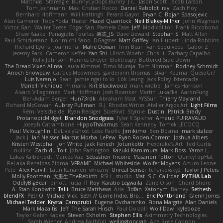
Matthias
Stareagle
BunnyCyclops Bunny
J.C.
Jason Scott
Jacob Larson
Tom Jachmann
Max
Cristian Rocco
Daniel Raboldt
ray
Zach Hoy
Bernhard Hoffmann
Will Hattingh
Perard-Gayot
Bryan C
Bojan Spasojevic
Alan Camerer
Toby Yoda
Thater
Hazel Quantock
Neil Blakey-Milner
John Wagman
Victor Gan
Walter Bosse
Edgar San
Pamela Case
Jeff
Modicolitor
Frank Riccobono
Shaw Kaake
Panagiotis Tourlas
果冻_JS
Dave Liewald
Stephan S
Matt Allen
Paul Schicketanz
Norimichi Sano
DGagster
Matt Griffey
Ian Hubert
Linda Robbins
Richard Lyons
Joanne Tai
Mahe Dewan
Finn Bear
Ivan Sepulveda
Gabor Z
Jeremy Park
Cameron Keffer
Yan Shi
Ulrich Woehr
Chris Li
Zachary Capalbo
Kelly Johnson
Hannes Dreyer
Elektrospy
Buttered Side Down
The Dread Vixen Alinsa
Laura Kimmel
Timo Muraja
Tom Norman
Rodney Schmidt
Arioch Snowpaw
Catface Meowmers
gardeninn thomas
Istvan Kozma
QuesoGr7
Luis Naranjo
Sean
jamie ngai to lo
Lök Leung
Jack Foley
fxtentacle
Marielli Vichique
Primaris
Kirt Blackwood
mark wrabel
James Harrison
Alvaro Villagomez
Mark Hoffman
Josh Roenker
Martin Lukačka
AaronFung
Ben-Adam Berger
Hun73rdk
Abraham Mast
YYSSun
Thierry Mayrand
Richard McGowan
Aubrey Pullman
R.J. Rhodes Writes
Atelier Argos Art
Light Films
Rémi Verschelde
Ryan Reisiger
SizeKivit
Stymie
Dustin
Patrick Brady
ProtanopicMidget
Brandon Snodgrass
Tyler K Spicher
Arnaud PUIRAVAUD
Joseph Catrambone
HippoThalamus
Sean Kennedy
Tomek LECOCQ
Paul Mcloughlin
DaLivelyGhost
Lose Pacific
Jimikimo
Ben Bosma
mark stalzer
Jack J
Ian Neisser
Marcus Morba
LePew
Ryan Roden-Corrent
Joshua Albers
Kristen Westphal
Jon White
Jack Fenech
Jotunkottr
Hexdrake's Art
Ted Curtis
nullinc
Zach du Toit
John Partington
Kazuki Kamimura
Mark Boss
Yaron L.
Lukas Kalbertodt
Marcos Vaz
Sébastien Tricoire
Masanori Tottori
QuirkyTopHat
ReJ aka Renaldas Zioma
VFRAME
Michael Whiteside
Wolfer Moyens
Arturo Leone
Pete
Alex Harvill
Lauri Kananen
wheany
Unreal Sensei
tchaikovsky2
Taylor J Peters
Molly Footman
大重生-TheRebirth
RSH__studio
Mat
S C
Cailrdar
PYTHA Lab
OddlyBigBear
binotti lucia
IT Roy
Karabo Legwaila
Zane Olson
Chord Shore
A. Stan Konowitz
Talii
Bruce Matthews
Aria
3dfan
Xatonym
Barney
Sethesh
blendFX
Petr O
Michael Vick
Seth // Gone Indie, Bro...
Eric Pontbriand
Glenn Jones
Michael Tedder
Krystal Camprubi
Eugene Ovcharenko
Fiona Margrie
Alan Daniels
Mark Mazaitis
Jeff
The Sarah Hirsch
Paul Dolzall
Wolf Daw
kyleboze
Taylor Galen Kadee
Steven Ekholm
Stephen Ellis
Aximmetry Technologies
Sarah Wiener
Andrew Faithfull
wellingtoncrab
Ada Rose Cannon