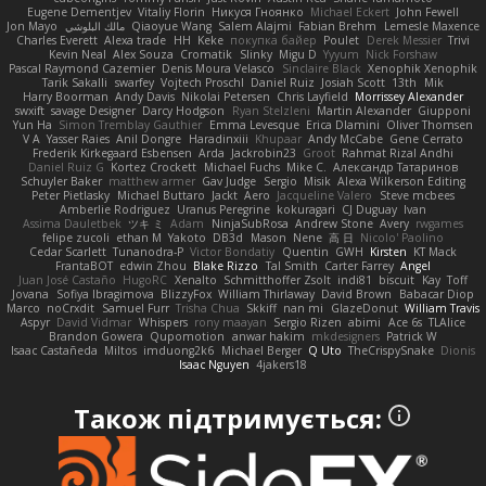
Eugene Dementjev
Vitaliy Florin
Никуся Гноянко
Michael Eckert
John Fewell
Jon Mayo
مالك البلوشي
Qiaoyue Wang
Salem Alajmi
Fabian Brehm
Lemesle Maxence
Charles Everett
Alexa trade
HH
Keke
покупка байер
Poulet
Derek Messier
Trivi
Kevin Neal
Alex Souza
Cromatik
Slinky
Migu D
Yyyum
Nick Forshaw
Pascal Raymond Cazemier
Denis Moura Velasco
Sinclaire Black
Xenophik Xenophik
Tarik Sakalli
swarfey
Vojtech Proschl
Daniel Ruiz
Josiah Scott
13th
Mik
Harry Boorman
Andy Davis
Nikolai Petersen
Chris Layfield
Morrissey Alexander
swxift
savage Designer
Darcy Hodgson
Ryan Stelzleni
Martin Alexander
Giupponi
Yun Ha
Simon Tremblay Gauthier
Emma Levesque
Erica Dlamini
Oliver Thomsen
V A
Yasser Raies
Anil Dongre
Haradinxiii
Khupaar
Andy McCabe
Gene Cerrato
Frederik Kirkegaard Esbensen
Arda
Jackrobin23
Groot
Rahmat Rizal Andhi
Daniel Ruiz G
Kortez Crockett
Michael Fuchs
Mike C.
Александр Татаринов
Schuyler Baker
matthew armer
Gav Judge
Sergio
Misik
Alexa Wilkerson Editing
Peter Pietlasky
Michael Buttaro
Jackt
Aero
Jacqueline Valero
Steve mcbees
Amberlie Rodriguez
Uranus Peregrine
kokuragari
CJ Duguay
Ivan
Assima Dauletbek
ツキ ミ
Adam
NinjaSubRosa
Andrew Stone
Avery
rwgames
felipe zucoli
ethan M
Yakoto
DB3d
Mason
Nene
高 日
Nicolo' Paolino
Cedar Scarlett
Tunanodra-P
Victor Bondatiy
Quentin
GWH
Kirsten
KT Mack
FrantaBOT
edwin Zhou
Blake Rizzo
Tal Smith
Carter Farrey
Angel
Juan José Castaño
HugoRC
Xenalto
Schmitthoffer Zsolt
indi81
biscuit
Kay
Toff
Jovana
Sofiya Ibragimova
BlizzyFox
William Thirlaway
David Brown
Babacar Diop
Marco
noCrxdit
Samuel Furr
Trisha Chua
Skkiff
nan mi
GlazeDonut
William Travis
Aspyr
David Vidmar
Whispers
rony maayan
Sergio Rizen
abimi
Ace 6s
TLAlice
Brandon Gowera
Qupomotion
anwar hakim
mkdesigners
Patrick W
Isaac Castañeda
Miltos
imduong2k6
Michael Berger
Q Uto
TheCrispySnake
Dionis
Isaac Nguyen
4jakers18
Також підтримується: