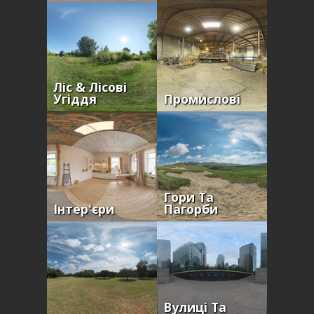
Ліс & Лісові
Угіддя
Промислові
Гори Та
Інтер'єри
Пагорби
Вулиці Та