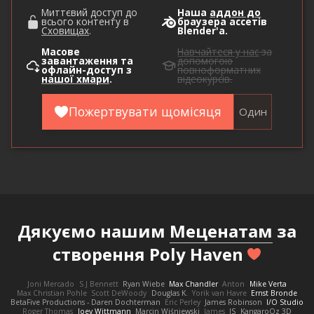
Миттєвий доступ до
Наша
аддон до
всього контенту в
браузера ассетів
Сховищах
.
Blender'а.
Масове
Навчайтеся у нас
за
завантаження та
допомогою
офлайн-доступ з
повноформатних
нашої хмари
.
відеокурсів.
Пожертвувати щомісяця
Один
Дякуємо нашим
Меценатам
за
створення Poly Haven
Joni Mercado
S J Bennett
Ryan Wiebe
Max Chandler
Anton
Mike Verta
Max Christian Pohle
Scott DeWoody
Douglas K.
Yorik van Havre
Ernst Bronde
BetaFive Productions - Daren Dochterman
Eric Perley
James Robinson
I/O Studio
Roger Thomas
Joey Wittmann
Marcin Wiśniewski
James
JS
KangaroOz 3D