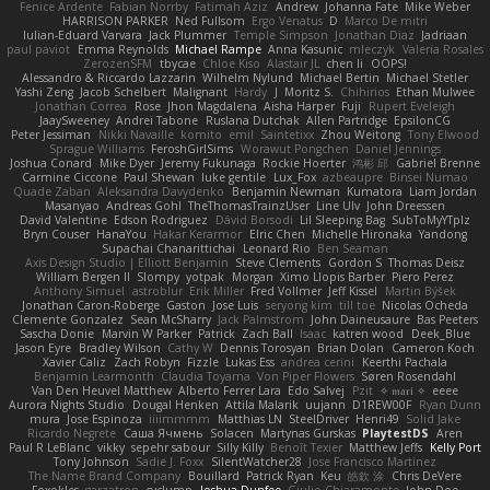
Fenice Ardente
Fabian Norrby
Fatimah Aziz
Andrew
Johanna Fate
Mike Weber
HARRISON PARKER
Ned Fullsom
Ergo Venatus
D
Marco De mitri
Iulian-Eduard Varvara
Jack Plummer
Temple Simpson
Jonathan Diaz
Jadriaan
paul paviot
Emma Reynolds
Michael Rampe
Anna Kasunic
mleczyk
Valeria Rosales
ZerozenSFM
tbycae
Chloe Kiso
Alastair JL
chen li
OOPS!
Alessandro & Riccardo Lazzarin
Wilhelm Nylund
Michael Bertin
Michael Stetler
Yashi Zeng
Jacob Schelbert
Malignant
Hardy
J
Moritz S.
Chihirios
Ethan Mulwee
Jonathan Correa
Rose
Jhon Magdalena
Aisha Harper
Fuji
Rupert Eveleigh
JaaySweeney
Andrei Tabone
Ruslana Dutchak
Allen Partridge
EpsilonCG
Peter Jessiman
Nikki Navaille
komito
emil
Saintetixx
Zhou Weitong
Tony Elwood
Sprague Williams
FeroshGirlSims
Worawut Pongchen
Daniel Jennings
Joshua Conard
Mike Dyer
Jeremy Fukunaga
Rockie Hoerter
鸿彬 邱
Gabriel Brenne
Carmine Ciccone
Paul Shewan
luke gentile
Lux_Fox
azbeaupre
Binsei Numao
Quade Zaban
Aleksandra Davydenko
Benjamin Newman
Kumatora
Liam Jordan
Masanyao
Andreas Gohl
TheThomasTrainzUser
Line Ulv
John Dreessen
David Valentine
Edson Rodriguez
Dávid Borsodi
Lil Sleeping Bag
SubToMyYTplz
Bryn Couser
HanaYou
Hakar Kerarmor
Elric Chen
Michelle Hironaka
Yandong
Supachai Chanarittichai
Leonard Rio
Ben Seaman
Axis Design Studio | Elliott Benjamin
Steve Clements
Gordon S
Thomas Deisz
William Bergen II
Slompy
yotpak
Morgan
Ximo Llopis Barber
Piero Perez
Anthony Simuel
astroblur
Erik Miller
Fred Vollmer
Jeff Kissel
Martin Býšek
Jonathan Caron-Roberge
Gaston
Jose Luis
seryong kim
till toe
Nicolas Ocheda
Clemente Gonzalez
Sean McSharry
Jack Palmstrom
John Daineusaure
Bas Peeters
Sascha Donie
Marvin W Parker
Patrick
Zach Ball
Isaac
katren wood
Deek_Blue
Jason Eyre
Bradley Wilson
Cathy W
Dennis Torosyan
Brian Dolan
Cameron Koch
Xavier Caliz
Zach Robyn
Fizzle
Lukas Ess
andrea cerini
Keerthi Pachala
Benjamin Learmonth
Claudia Toyama
Von Piper Flowers
Søren Rosendahl
Van Den Heuvel Matthew
Alberto Ferrer Lara
Edo Salvej
Pzit
✧ 𝔪𝔞𝔯𝔦 ✧
eeee
Aurora Nights Studio
Dougal Henken
Attila Malarik
uujann
D1REW00F
Ryan Dunn
mura
Jose Espinoza
iiiimmmm
Matthias LN
SteelDriver
Henri49
Solid Jake
Ricardo Negrete
Саша Ячмень
Solacen
Martynas Gurskas
PlaytestDS
Aren
Paul R LeBlanc
vikky
sepehr sabour
Silly Killy
Benoît Texier
Matthew Jeffs
Kelly Port
Tony Johnson
Sadie J. Foxx
SilentWatcher28
Jose Francisco Martinez
The Name Brand Company
Bouillard
Patrick Ryan
Keu
皓欽 涂
Chris DeVere
Foxokles
garzatron
cyclump
Joshua Dunfee
Giulio Chiaramonte
John Doe