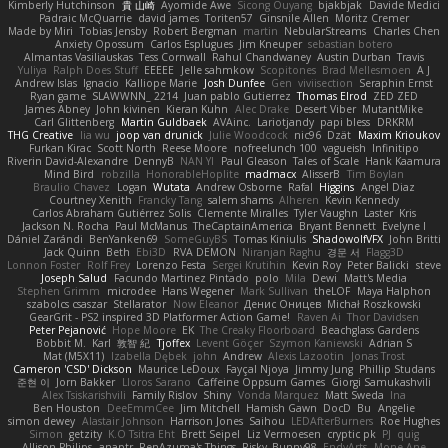
Kimberly Hutchinson
貴 山崎
Ayomide Awe
Sicong Ouyang
bjakbjak
Davide Medici
Padraic McQuarrie
david james
Toriten57
Ginsnile Allen
Moritz Cremer
Made by Miri
Tobias Jensby
Robert Bergman
martin
NebularStreams
Charles Chen
Anxiety Opossum
Carlos Esplugues
Jim Kneuper
sebastian botero
Almantas Vasiliauskas
Tess Cornwall
Rahul Chandwaney
Austin Durban
Travis
Yuliya
Ralph Does Stuff
EEEEE
Jelle sahmkow
Scopitones
Brad Mellesmoen
A J
Andrew Islas
Ignacio
Kalliope Marie
Josh Dunfee
Gen
viviisection
Seraphin Ernst
Ryan game
SLAWWNN_ 2214
Juan pablo Gutierrez
Thomas Elrod
ZED ZED
James Abney
John kivinen
Kieran Kuhn
Alec Drake
Desert Viber
MutantMike
Carl Glittenberg
Martin Guldbaek
AVAinc.
Lariotjandy
papi bless
DRKRM
THG Creative
lia wu
joop van drunick
Julie Woodcock
nic96
Dzät
Maxim Krioukov
Furkan Kirac
Scott North
Reese Moore
nofreelunch 100
vagueish
Infinitipo
Riverin David-Alexandre
DennyB
NAN YI
Paul Gleason
Tales of Scale
Hank Kaamura
Mind Bird
robzilla
HonorableHoplite
madmacx
AlisserB
Tim Boylan
Braulio Chavez
Logan
Wutata
Andrew Osborne
Rafal
Higgins
Angel Diaz
Courtney Xenith
Francky Tang
salem shams
Alheren
Kevin Kennedy
Carlos Abraham Gutiérrez Solis
Clemente Miralles
Tyler Vaughn
Laster
Kris
Jackson N. Rocha
Paul McManus
TheCaptainAmerica
Bryant Bennett
Evelyne I
Dániel Zarándi
BenYanken69
SomeGuyBS
Tomas Kiniulis
ShadowolfVFX
John Britti
Jack Quinn
Beth
Ebi3D
RVA DEMON
Niranjan Raghu
경문 서
Flagg3D
Lonnon Foster
Rolf Frey
Lorenzo Festa
Sergei Krutihin
Kevin Roy
Peter Balicki
steve
Joseph Salud
Facundo Martinez Pintado
polo
Mila
Dewi
Matt's Media
Stephen Grimm
microdee
Hans Wegener
Mark Sullivan
theLOF
Maya Halphon
szabolcs csaszar
Stellarator
Now Eleanor
Денис Оницев
Michał Roszkowski
GearGrit - PS2 inspired 3D Platformer Action Game!
Raven Ai
Thor Davidsen
Peter Pejanović
Hope Moore
EK
The Creaky Floorboard
Beachglass Gardens
Bobbit M.
Karl
敦智 紀
Tjoffex
Levent Göçer
Szymon Kaniewski
Adrian S
Mat (M5X11)
Izabella Dębek
john
Andrew
Alexis Lazootin
Jonas Trost
Cameron 'CSD' Dickson
Maurice LeDoux
Fayçal Njoya
Jimmy Jung
Phillip Studans
준현 이
Jorn Bakker
Lloros Sarano
Caffeine Oppsum Games
Giorgi Samukashvili
Alex Tsiskarishvili
Family Rislov
Shiny
Vonda Marquez
Matt Sweda
Ina
Ben Houston
DeeEmmCee
Jim Mitchell
Hamish Gawn
DocD
Bu
Angelie
simon dewey
Alastair Johnson
Harrison Jones
Saihou
LEDAfterBurners
Roe Hughes
Simon
getzity
K.O Tsitra Eht
Brett Seipel
Liz Vermoesen
cryptic pk
PJ
quig
Allison Philips
anaptr
RenAzuma's Things
Risky_Bunny98
EndyArts
Mone Ane