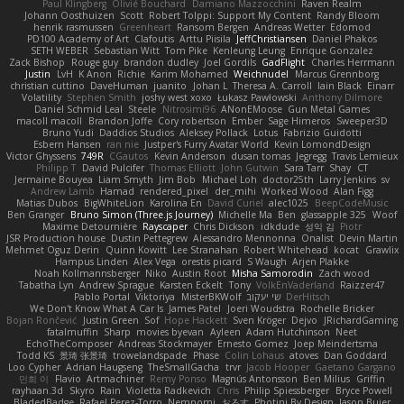
Paul Klingberg
Olivié Bouchard
Damiano Mazzocchini
Raven Realm
Johann Oosthuizen
Scott
Robert Tolppi: Support My Content
Randy Bloom
henrik rasmussen
Greenheart
Ransom Bergen
Andreas Wetter
Edomod
PD100 Academy of Art
Clafoutis
Arttu Piisila
JeffChristiansen
Daniel Phakos
SETH WEBER
Sebastian Witt
Tom Pike
Kenleung Leung
Enrique Gonzalez
Zack Bishop
Rouge guy
brandon dudley
Joel Gordils
GadFlight
Charles Herrmann
Justin
LvH
K Anon
Richie
Karim Mohamed
Weichnudel
Marcus Grennborg
christian cuttino
DaveHuman
juanito
Johan L
Theresa A. Carroll
Iain Black
Einarr
Volatility
Stephen Smith
joshy west xoxo
Łukasz Pawłowski
Anthony Dilmore
Daniel Schmid Leal
Steele
Nitrosimi96
ANonEMoose
Gun Metal Games
macoll macoll
Brandon Joffe
Cory robertson
Ember
Sage Himeros
Sweeper3D
Bruno Yudi
Daddios Studios
Aleksey Pollack
Lotus
Fabrizio Guidotti
Esbern Hansen
ran nie
Justper's Furry Avatar World
Kevin LomondDesign
Victor Ghyssens
749R
CGautos
Kevin Anderson
dusan tomas
Jegregg
Travis Lemieux
Philipp T
David Pulcifer
Thomas Elliott
John Gutwin
Sara Tarr
Shay
CT
Jermaine Bouyea
Liam Smyth
Jim Bob
Michael Loh
doctor25th
Larry Jenkins
sv
Andrew Lamb
Hamad
rendered_pixel
der_mihi
Worked Wood
Alan Figg
Matias Dubos
BigWhiteLion
Karolina En
David Curiel
alec1025
BeepCodeMusic
Ben Granger
Bruno Simon (Three.js Journey)
Michelle Ma
Ben
glassapple 325
Woof
Maxime Detournière
Rayscaper
Chris Dickson
idkdude
성익 김
Piotr
JSR Production house
Dustin Pettegrew
Alessandro Mennonna
Onalist
Devin Martin
Mehmet Oguz Derin
Quinn Kowitt
Lee Stranahan
Robert Whitehead
kocat
Grawlix
Hampus Linden
Alex Vega
orestis picard
S Waugh
Arjen Plakke
Noah Kollmannsberger
Niko
Austin Root
Misha Samorodin
Zach wood
Tabatha Lyn
Andrew Sprague
Karsten Eckelt
Tony
VolkEnVaderland
Raizzer47
Pablo Portal
Viktoriya
MisterBKWolf
שי יעקוב
DerHitsch
We Don't Know What A Car Is
James Patel
Joeri Woudstra
Rochelle Bricker
Bojan Rončević
Justin Green
Sof
Hope Hackett
Sven Kröger
Dejvo
JRichardGaming
fatalmuffin
Sharp
movies byevan
Ayleen
Adam Hutchinson
Neet
EchoTheComposer
Andreas Stockmayer
Ernesto Gomez
Joep Meindertsma
Todd KS
景琦 张景琦
trowelandspade
Phase
Colin Lohaus
atoves
Dan Goddard
Loo Cypher
Adrian Haugseng
TheSmallGacha
trvr
Jacob Hooper
Gaetano Gargano
민희 이
Flavio
Artmachiner
Remy Ponso
Magnús Antonsson
Ben Milius
Griffin
rayhaan.3d
Skyro
Rain
Violetta Radkevich
Chris
Philip Spiessberger
Bryce Powell
BladedBadge
Rafael Perez-Torro
Nemnomi
おるす
Photini By Design
Jason Buier