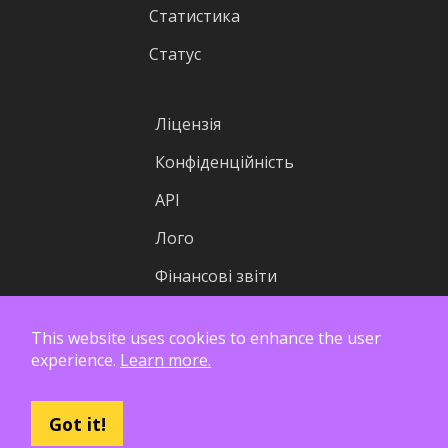
Статистика
Статус
Ліцензія
Конфіденційність
API
Лого
Фінансові звіти
This website uses cookies to enhance the user
experience.
Learn more.
Got it!