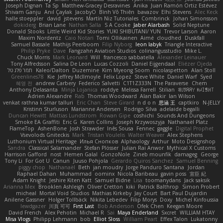
Joseph Dignan
Ta Sp
Matthew-Gracey Desravines
Anika
Juan Ramón Ortiz Estévez
Shivam Ganju
Anıl Çaylak
JacobyO
Bình Võ Thiên
bavazov
Elhi Stevens
Alec Keck
halle stoeppler
david
jstevens
Martín Niz Tutoriales
Combrinck
Johan Simonsson
dokiderg
Brian Lane
Nathan Salla
S A Cooke
Jaber Alarbash
Solid Neptune
Donald Stooks
Little Weird Kid Stories
YUKI SHIBUTANI/ YUN
Trevor Larson
Aaron
Maxim Nordentz
Caio Notari
Tomi Ollikainen
Aimé
cloudhed
Duskfall
Samuel Bassale
Mathijs Peerboom
Filip Nyborg
leon labyk
Triangle Interactive
Philip Pryke
Dave
Fangzahn Aviation Studios
colinangusstudio
Mike L.
Chuck Morris
Mark Leonard
Will
francesco sabbatella
Alexander Leinauer
Tony Alfredsson
Salina De Leon
Lucas Cozzoli
Daniel Eijgendaal
Eliézer Ojeda
תמר פלג טל
Kaleo/Dalton
Duzemine
Kim Myeong Soom
nicolaspetton
Alan Stoll
Greenlines78
Kie
Jeffrey McIlmoyle
Felix Lopez
Steve White
Daniel Warf
Syed
혜영 전
andrew Carbery
Federico Salvetti
C1T1Z333N
The Paraverse
Chem
Anthony Delasanta
Minja Lojanica
roddye
Melissa Farrell
Stilian
ꌃ꒒ꀎꋪꋪꌩ ꀘꈤꀤꁅꃅ꓄
Adrien Alexandre
Rab
Thomas Woodward
Alan Bakir
Ian Wilson
venkat rathna kumar talluri
Eric Chan
Steve Girard
n d o n
思涵 王
captkiro
N-JELLY
Kristinn Sturluson
Marianne Andersen
Rodrigo Silva
adelaide begalli
Duncan Hewitt
Mattias Lundstrom
Rowan Gipe
coshichi
Sounds And Dungeons
Smoke EA Graffiti
Eric G
Karen Collins
Joseph Krzywoszyja
Nathanaël Platz
FlameTop
AshenBone
Josh Strawder
Inês Sousa
Fennec
gaggle
Digital Prophet
Vsevolods Gniteckis
Mark
Tristan Voulelis
Walter Weaver
Alex Stephens
Luthonium Virtual Heritage
Илья Снопков
Alphaology
Arthur
Moto Designshop
Sandra
Classical Salamander
Stefan Plösser
Julian Rai Anwor
Mythical X Customs
Harrison Gafford
nost
Hemen Galal
GonzoNole
Zineb mounfik
damageg
George
Tony Li
For Got U
Canun
Juuso Pohjola
Gerardo Quiros Sanchez
Samuel Benning
piggy chop
Nathanaël
Beth
jan moudry
Jorge Panduro Santana
Jordan
Raphael Dahan
Muhammad
oominx
Nicola Baribeau
gavin poss
宣臣 紀
Adam Knight
Jeshire Kiten Katt
Samuel Bidne
Lisa
toomanydans
Jack saksik
Arianna Mex
Brooklen Ashleigh
Oliver Cretton
kiki
Patrick Balthrop
Simon Probert
micheal
Mortal Void Studios
Mathias Kirkeby
Jay Court
Bart Paul Dujardin
Anilene Gassner
Holger Tollbäck
Nikita Lebedev
Filip Morys
Doxy
Michel Kinfoussia
lewdgazer
川頁 可可
First Last
Bob Anderson
Ofek Chen
Keegan Moore
David French
Alex Pehotin
Michael R
Sai
Maya Enderland
Sxcret
WILLIAM HTAY
Misa Vlogs
Philipp Lehmann
bob
Elliot Sloss
William Peart
Effex Talon
Lukatonny