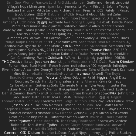
Sam Gao
Womp
Francois Lord
AirSickLowLander
Guillermo
Henrik Lindqvist
Village's hope Miniatures
Spark Lab
Seamus
La Monk
Kitsun3
Sabrina Yeong
Barbara Hanusiak
Mitch Landers
Richard
Haan
Pressman505
Katelynn Parsec
Jacob Duhon
포로루
Deborah
84d93r
Ryszard Abdul
Michael Zahn
Diego Bermudez
Raw Magic
Kelly Tomlinson | Vision Space
VuD
Jaii Orozco
Kimberly Hutchinson
貴 山崎
Ayomide Awe
Sicong Ouyang
bjakbjak
Davide Medici
Padraic McQuarrie
david james
Toriten57
Ginsnile Allen
Moritz Cremer
Made by Miri
Tobias Jensby
Robert Bergman
martin
NebularStreams
Charles Chen
Anxiety Opossum
Carlos Esplugues
Jim Kneuper
sebastian botero
Almantas Vasiliauskas
Tess Cornwall
Rahul Chandwaney
Austin Durban
Travis
Yuliya
Ralph Does Stuff
EEEEE
Jelle sahmkow
Scopitones
Brad Mellesmoen
A J
Andrew Islas
Ignacio
Kalliope Marie
Josh Dunfee
Gen
viviisection
Seraphin Ernst
Ryan game
SLAWWNN_ 2214
Juan pablo Gutierrez
Thomas Elrod
ZED ZED
James Abney
John kivinen
Kieran Kuhn
Alec Drake
Desert Viber
MutantMike
Carl Glittenberg
Martin Guldbaek
AVAinc.
Lariotjandy
papi bless
DRKRM
THG Creative
lia wu
joop van drunick
Julie Woodcock
nic96
Dzät
Maxim Krioukov
Furkan Kirac
Scott North
Reese Moore
nofreelunch 100
vagueish
Infinitipo
Riverin David-Alexandre
DennyB
NAN YI
Paul Gleason
Tales of Scale
Hank Kaamura
Mind Bird
robzilla
HonorableHoplite
madmacx
AlisserB
Tim Boylan
Braulio Chavez
Logan
Wutata
Andrew Osborne
Rafal
Higgins
Angel Diaz
Courtney Xenith
Francky Tang
salem shams
Alheren
Kevin Kennedy
Carlos Abraham Gutiérrez Solis
Clemente Miralles
Tyler Vaughn
Laster
Kris
Jackson N. Rocha
Paul McManus
TheCaptainAmerica
Bryant Bennett
Evelyne I
Dániel Zarándi
BenYanken69
SomeGuyBS
Tomas Kiniulis
ShadowolfVFX
John Britti
Jack Quinn
Beth
Ebi3D
RVA DEMON
Niranjan Raghu
경문 서
Flagg3D
Lonnon Foster
Rolf Frey
Lorenzo Festa
Sergei Krutihin
Kevin Roy
Peter Balicki
steve
Joseph Salud
Facundo Martinez Pintado
polo
Mila
Dewi
Matt's Media
Stephen Grimm
microdee
Hans Wegener
Mark Sullivan
theLOF
Maya Halphon
szabolcs csaszar
Stellarator
Now Eleanor
Денис Оницев
Michał Roszkowski
GearGrit - PS2 inspired 3D Platformer Action Game!
Raven Ai
Thor Davidsen
Peter Pejanović
Hope Moore
EK
The Creaky Floorboard
Beachglass Gardens
Bobbit M.
Karl
敦智 紀
Tjoffex
Levent Göçer
Szymon Kaniewski
Adrian S
Mat (M5X11)
Izabella Dębek
john
Andrew
Alexis Lazootin
Jonas Trost
Cameron 'CSD' Dickson
Maurice LeDoux
Fayçal Njoya
Jimmy Jung
Phillip Studans