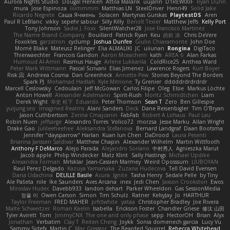
Aurora Nights Studio
Dougal Henken
Attila Malarik
uujann
D1REW00F
Ryan Dunn
mura
Jose Espinoza
iiiimmmm
Matthias LN
SteelDriver
Henri49
Solid Jake
Ricardo Negrete
Саша Ячмень
Solacen
Martynas Gurskas
PlaytestDS
Aren
Paul R LeBlanc
vikky
sepehr sabour
Silly Killy
Benoît Texier
Matthew Jeffs
Kelly Port
Tony Johnson
Sadie J. Foxx
SilentWatcher28
Jose Francisco Martinez
The Name Brand Company
Bouillard
Patrick Ryan
Keu
皓欽 涂
Chris DeVere
Foxokles
garzatron
cyclump
Joshua Dunfee
Giulio Chiaramonte
John Doe
Mornè Blake
Mateusz Relinger
Elia ALMALIKI
JC
uiiunan
Rongina
DigiTaco
Thierwaechter
Francois Gandon
Aaron Mceachern
kath
AREA 6
Alan Farkas
Humoud Al-Amiri
Rasmus Hauge
Arlene Lukkarila
ColdRice25
Anthea Ward
Peter Mark Wittmann
Pascal Scrivani
Elias Jimenez
Lawrence Rogers
Kurt Boyer
Risk 📀
Andreea Cosma
Dan Greenheck
Annette Pew
Stories Beyond The Borders
Spark PJ
Mohamad Hadlah
Kyle Mitrione
Ty Grenier
dddddrdrdrdrdr
Marcell Ceslowsky
Cedoulain
Jeff McGowan
Carlos Filipe
Oleg
Elsie
Markus Löchte
Anton Howell
Alexander Adelmann
Spirit-Rush
Moritz Schmidtchen
Liam
Derek Wight
幸史 松下
Eduardo
Peter Thomson
Sean T
Zero
Ben Gillespie
yuijung seo
Imagined Realms
Alani Sanders
Deck
Dane Reisenbigler
Tim O'Bryan
Jason Cuthbertson
Zerina Cmajcanin
FabFab
Robert A Lohaus
Paul Lau
Robin Nuen
jeffsarge
Alexandro Torres
Volico72
morzsa
Jesse Marku
Allan Wright
Drake Gao
Julileeheehee
Aleksandra Stefanova
Bernard Landgraf
Daan Bootsma
Jennifer "daysparrow" Harlan
Kuan lun Chen
DaDrood
Laura Pesenti
Brianna Janssen Saldivar
Matthew Chapin
Alexander Wilhelm
Martin Wittfooth
Anthony F DeMarco
Alejo Parada
Alejandro Soriano
中村秀人
Agnieszka Marut
Jacob apple
Philip Windecker
Matz Klint
Sally Hastings
Michael Updike
Alexandra Forman
MrIsklar
Jean-Cassien Marmey
Weird Oposssum
LIUBOYAN
Raul Perez Delgado
Kazuya Yamanaka
Zuzana Hudecova
Tell David Evensen
Daria Udachina
DELILLE Basile
Acura .Ignite
Tasha Henry
Sedale Pelle
by Tiny
Ale Pašeta
nile
Ike Saunders
Aves Arcana
inex
Jedi Chen
Jaxson Crookston
Ewos
Miroslav Hudec
Davebb933
landon dehart
Parker Wheeldon
Gas SessionMedia
정율 이
Owen Carson
Simon
Tim Schulz
Ratner
KelsyJay
Jo
HARTHUR
Taylor Freeman
FRED MAHER
prfctwhite
yataa
Christopher Bradley
Joe Rivera
Malte Schweitzer
Roman Kaelin
Isabella
Erickson Foster
Chandler Griese
修汰 山田
Tyler Avirett
Tom
JimmyCNX
The one and only phase
sepp
HectorOH
Brian
Alyx
Jonathan
Verbatim
Clay T
Reiten Cheng
Joykk
Sonia domenech garcia
Lucy Vu
Sammy Sidefx
Martin C
Mac Greggor
The Bearded Squirrel
Rebecca Whitehead