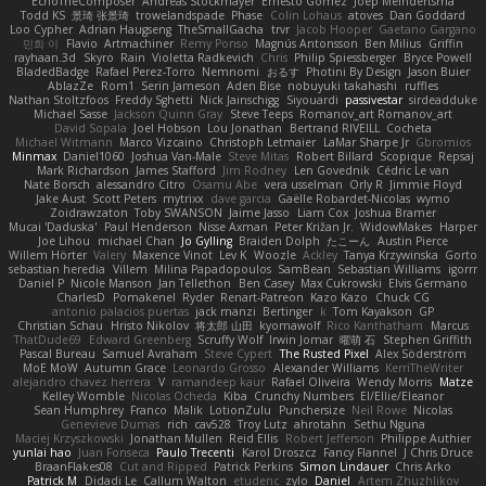
EchoTheComposer
Andreas Stockmayer
Ernesto Gomez
Joep Meindertsma
Todd KS
景琦 张景琦
trowelandspade
Phase
Colin Lohaus
atoves
Dan Goddard
Loo Cypher
Adrian Haugseng
TheSmallGacha
trvr
Jacob Hooper
Gaetano Gargano
민희 이
Flavio
Artmachiner
Remy Ponso
Magnús Antonsson
Ben Milius
Griffin
rayhaan.3d
Skyro
Rain
Violetta Radkevich
Chris
Philip Spiessberger
Bryce Powell
BladedBadge
Rafael Perez-Torro
Nemnomi
おるす
Photini By Design
Jason Buier
AblazZe
Rom1
Serin Jameson
Aden Bise
nobuyuki takahashi
ruffles
Nathan Stoltzfoos
Freddy Sghetti
Nick Jainschigg
Siyouardi
passivestar
sirdeadduke
Michael Sasse
Jackson Quinn Gray
Steve Teeps
Romanov_art Romanov_art
David Sopala
Joel Hobson
Lou Jonathan
Bertrand RIVEILL
Cocheta
Michael Witmann
Marco Vizcaino
Christoph Letmaier
LaMar Sharpe Jr
Gbromios
Minmax
Daniel1060
Joshua Van-Male
Steve Mitas
Robert Billard
Scopique
Repsaj
Mark Richardson
James Stafford
Jim Rodney
Len Govednik
Cédric Le van
Nate Borsch
alessandro Citro
Osamu Abe
vera usselman
Orly R
Jimmie Floyd
Jake Aust
Scott Peters
mytrixx
dave garcia
Gaëlle Robardet-Nicolas
wymo
Zoidrawzaton
Toby SWANSON
Jaime Jasso
Liam Cox
Joshua Bramer
Mucai 'Daduska'
Paul Henderson
Nisse Axman
Peter Križan Jr.
WidowMakes
Harper
Joe Lihou
michael Chan
Jo Gylling
Braiden Dolph
たこーん
Austin Pierce
Willem Hörter
Valery
Maxence Vinot
Lev K
Woozle
Ackley
Tanya Krzywinska
Gorto
sebastian heredia
Villem
Milina Papadopoulos
SamBean
Sebastian Williams
igorrr
Daniel P
Nicole Manson
Jan Tellethon
Ben Casey
Max Cukrowski
Elvis Germano
CharlesD
Pomakenel
Ryder
Renart-Patreon
Kazo Kazo
Chuck CG
antonio palacios puertas
jack manzi
Bertinger
k
Tom Kayakson
GP
Christian Schau
Hristo Nikolov
将太郎 山田
kyomawolf
Rico Kanthatham
Marcus
ThatDude69
Edward Greenberg
Scruffy Wolf
Irwin Jomar
曜萌 石
Stephen Griffith
Pascal Bureau
Samuel Avraham
Steve Cypert
The Rusted Pixel
Alex Söderström
MoE MoW
Autumn Grace
Leonardo Grosso
Alexander Williams
KerriTheWriter
alejandro chavez herrera
V
ramandeep kaur
Rafael Oliveira
Wendy Morris
Matze
Kelley Womble
Nicolas Ocheda
Kiba
Crunchy Numbers
El/Ellie/Eleanor
Sean Humphrey
Franco
Malik
LotionZulu
Punchersize
Neil Rowe
Nicolas
Genevieve Dumas
rich
cav528
Troy Lutz
ahrotahn
Sethu Nguna
Maciej Krzyszkowski
Jonathan Mullen
Reid Ellis
Robert Jefferson
Philippe Authier
yunlai hao
Juan Fonseca
Paulo Trecenti
Karol Droszcz
Fancy Flannel
J Chris Druce
BraanFlakes08
Cut and Ripped
Patrick Perkins
Simon Lindauer
Chris Arko
Patrick M
Didadi Le
Callum Walton
etudenc
zylo
Daniel
Artem Zhuzhlikov