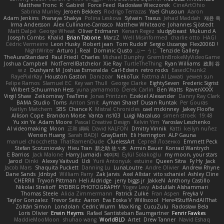
Matthew Tronc
R
Gabirél
Force Feed
Radosław Wieczorek
CineArtOhio
Sabrina Munley
Jeroen Bekkers
Rodrigo Terrazas
Yael Ghusoun
Aaron
Adam Jenkins
Pranaya Shakya
Polina Leskova
Sylvain
Traxus
Jehad Maddah
재윤 옥
Irma Andersson
Alex Cullinane-Carrasco
Matthew Whiteacre
Johannes Sjöstedt
Matt Dalpé
George Wheat
Oliver Erdmann
Kenan Regez
sludgybeast
Mukund A
Joseph Combs
Khalid
Brian Tabone
MarzZ
Well Misinformed
charlie otto
HAGI
Cédric Vermeirre
Leon Husky
Robert jean
Tom Rudolf
Sergio Uscanga
Flex2006D !
NightWriter
Arturo J. Real
Dominic Qusto
ぶー うじ
Tenzide Gallery
TheAuraStandard
Paul Friedl
Charles
Michael Dunphy
GremlinBrokeMyVideoGame
Joshua Campbell
NotTerrellBatchelor
Xie Ray
TurtleTheThing
Ryan Williams
政則 谷
w z
Dushyant M
Joshua Esmeralda
Carl-Edwin
retro rocks
EasedChunk2
RayePixlrKay
Houston Gaston
Danizoar
NekoTux
Fattma Al Lawati
yewen sun
Felipe Ramos
Slamuel EC
Key van Thull
George Clarke
EightySeven
Frederic Sigrist
Wilbert Schuurman Hess
yuna yamamoto
Derek Carlin
Ben Watts
RavenXXXX
Virgil Shaw
Zeikomiray
TeaTime
Jonas Printzen
Ezekiel Alexander
Danny Ray Clark
BAMA Studio
Toms
Anton Smit
Ayman Sharaf
Dusan Runtak
Per Gouras
Kaitlyn Matchem
SBS
Chance K
Mistral Chronicles
cael mckinney
Jakey Floofle
Allison Cope
Brandon Morse
Vanta
ns103
Luigi Macaluso
simen stroek
19:48
Yu xin Ye
Adam Moore
Pascal Creative Design
Kelvin Yim
Yaroslav Leschenko
AI videomaking
Moon
正和 綱嶋
David KALFON
Dmitry Vinnik
Katti
keilyn nuñez
Wenxin Huang
Sarah BADJI
GrayDarth
Eli Herrington
ALP Gauna
manuel chiocchetta
ThatRamenDude
CluelessArt
Cергей Лозенко
Emmett Peck
Stefan Scotzniovsky
Hieu Tran
新之助 佐々木
Armin Bauer
Konrad Wantrych
E Barrios
Jack Malone
Harry Jumaidi
에이지
Eylül Solakoğlu
my moon, your stars
Jarod
Dinki
Alexey Vaitvud
Udi
Yurii Antonyuk
estuine
Queen Sitra
Fy Hy
Jack
Jacob Mars
Shaquita Puckett
Danning Lu
LunaLoutre
Andre Olivier
Andrew Rhyne
Dane Sands
Jdnbyd
William Parry
Zak Jarvis
Axel Allstar
vito schaniel
Ashley Cline
CHERRII
Tryvon Pittman
Heli Aldridge
jerry biggs jr
JakkeN
Anthony Castillo
Nikolai Strelioff
RYDBRG PHOTOGRAPHY
Yogev Levy
Abdullah Alshammari
Thomas Steele
Alicia Zimmermann
Patrick Zulke
Fran Aspen
Freyka V
Taylor Gonzalez
Trevor Seitz
Aaron
Eva Eoska V
Williscool
Here4StuffAndAllThat
Zoltán Simon
Londolan
Cedric Wurm
Max King
CucuZulu
Radosław Bela
Loris Olivier
Erwin Heyms
Rafael Santisteban Baumgartner
Fenrir Fawkes
MaddieMooMoon
shuhao wang
WorldBLD
Artet
Drew Tanner
Navid Eshaq