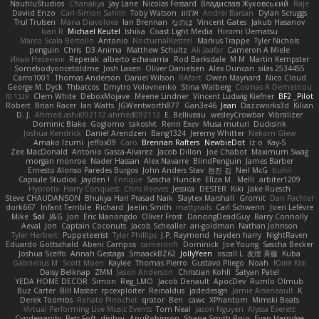
NautiluStudios
Chanakya
Jay Lane
Nicolas Fossard
Владислав Жуковський
Raje
Daviid Enzo
Carl-Simon Sahlin
Toby Watson
אלמוג
Andrei Barsan
Dylan Scruggs
Trul Trulsen
Maria Diavolova
Ian Brennan
なのは
Vincent Gates
Jakub Hasanov
Ivan R
Michael Keutel
Ishika
Coast Light Media
Hiromi Uematsu
Marco Scala Bertolin
Antonio
NocturnalKestrel
Markus Trappe
Tyler Nichols
penguin
Chris
D3 Anima
Matthew Schultz
Ali Jaafar
Cameron A Miele
Илья Несенюк
Reperak
alberto echavarria
Rod Barksdale
M M
Martin Kempster
Somebodyoncetoldme
Josh Laxen
Oliver Danielsen
Alex Duncan
silas 2534455
Carro1001
Thomas Anderson
Daniel Wilson
RAfort
Owen Maynard
Nico Cloud
George M. Dyck
Thbatcos
Dmytro Volovnenko
Stina Walberg
Cosmas A Demetriou
ענבר פז
Clem White
DeboxMojave
Meene Lindner
Vincent Ludwig Kiefner
BF2 _Pilot
Robert
Brian Racer
Ian Watts
JGWentworth877
Gan3e46
Jean
Dazzworks3d
Kilian
D. J.
Ahmed.ashii092112 ahmed092112
E. Belliveau
wesleyCrowbar
Vibralizer
Dominic Blake
Goglomo
takoslvt
Renn Exev
Musa muturi
Ducksink
Joshua Kendrick
Daniel Arendzen
Bang1324
Jeremy Whitter
Nekom Glew
Amako Izumi
jeffox09
Caro
Brennan Rafters
NewbieDot
iz o
Kay-S
Zee MacDonald
Antonio Gasca-Alvarez
Jacob Dillon
Joe Chabot
Maximum Swag
morgan monroe
Nader Hassan
Alex Navarre
BlindPenguin
James Barber
Ernesto Alonso Paredes Burgos
John Anders Stav
현진 김
Neil McG
buhii
Capsule Studios
Jayden !
Enrique
Sascha Huncke
Elīza M.
Melli
arbiter1209
Hyprotix
Harry Conquest
Chris Reeves
Jessica
DESTER
Kiki
Jake Ruesch
Steve CHAUDANSON
Bhukya Hari Prasad Naik
Slaytex Marshall
Gromit
Dan Pachter
dork667
Infant Terrible
Richard
Jaelin Smith
mattyrails
Carl Schwerin
Joeri Lefévre
Mike
Sol
J&G
Jon
Eric Manongdo
Oliver Frost
DancingDeadGuy
Barry Connolly
Aeval
Jon
Captain Coconuts
Jacob Schealler
ari-goldman
Nathan Johnson
Tyler Herbert
Puppeteerist
Tyler Phillips
J.P. Raymond
hayden harry
NightRaven
Eduardo Gottschald
Abeni Campos
cameronfr
Dominick
Joe Young
Sascha Becker
Joshua Scelfo
Annah Gestaga
SmaackBZ62
JollyYeen
oscall L
友理 斉藤
Kuba
Gabrielius M
Scott Moen
Kaylee
Thomas Pierro
Gustavo Pliego
Noah
Юлія Кізі
Daisy Belknap
ZMM
Jason Anderson
Christian Kohli
Satyan Patel
YEDA HOME DECOR
Simon
Reg_LMO
Jacob Denault
ApocDev
Rumlo Olmub
Buz Carter
Bill Master
rpcexploiter
Reinaldus
jadedesign
Jamie Arseneault
K
Derek Toombs
Renato Pinochet
qrator
Ben
cawc
XPhantom
Mimski Beats
Virtual Performing Live Music Events
Tom Neal
Jason Nguyen
Alyssa Everett
Cyndersanity
Petr Fořt
disiboi
AnuRobinson
Shane Smith-Rojo
Evan Harridge