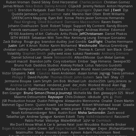
Ruben Vroman
David Sibley
Emil Herzenstiel
Charles Janson
Christian Gomez
James Wilson
Niko Bidoli
Danny Arnold
CGJackB
Jeremy Nelson
Anton Heymann
Leo S
Brendon Padjasek
Evan Tillett
Bryan Applegate
Dylan Hall
J Ewell
Dys
Quddle Jameson
patrick siemer
nate
Mareno Harr Olsen
Brett Williams
GREENCom'e Mapping
Ryan Bell
Xcrow
Pedro Javier Somoza Hernando
Paul Klingberg
Olivié Bouchard
Damiano Mazzocchini
Raven Realm
Johann Oosthuizen
Scott
Robert Tolppi: Support My Content
Randy Bloom
henrik rasmussen
Greenheart
Ransom Bergen
Andreas Wetter
Edomod
PD100 Academy of Art
Clafoutis
Arttu Piisila
JeffChristiansen
Daniel Phakos
SETH WEBER
Sebastian Witt
Tom Pike
Kenleung Leung
Enrique Gonzalez
Zack Bishop
Rouge guy
brandon dudley
Joel Gordils
GadFlight
Charles Herrmann
Justin
LvH
K Anon
Richie
Karim Mohamed
Weichnudel
Marcus Grennborg
christian cuttino
DaveHuman
juanito
Johan L
Theresa A. Carroll
Iain Black
Einarr
Volatility
Stephen Smith
joshy west xoxo
Łukasz Pawłowski
Anthony Dilmore
Daniel Schmid Leal
Steele
Nitrosimi96
ANonEMoose
Gun Metal Games
macoll macoll
Brandon Joffe
Cory robertson
Ember
Sage Himeros
Sweeper3D
Bruno Yudi
Daddios Studios
Aleksey Pollack
Lotus
Fabrizio Guidotti
Esbern Hansen
ran nie
Justper's Furry Avatar World
Kevin LomondDesign
Victor Ghyssens
749R
CGautos
Kevin Anderson
dusan tomas
Jegregg
Travis Lemieux
Philipp T
David Pulcifer
Thomas Elliott
John Gutwin
Sara Tarr
Shay
CT
Jermaine Bouyea
Liam Smyth
Jim Bob
Michael Loh
doctor25th
Larry Jenkins
sv
Andrew Lamb
Hamad
rendered_pixel
der_mihi
Worked Wood
Alan Figg
Matias Dubos
BigWhiteLion
Karolina En
David Curiel
alec1025
BeepCodeMusic
Ben Granger
Bruno Simon (Three.js Journey)
Michelle Ma
Ben
glassapple 325
Woof
Maxime Detournière
Rayscaper
Chris Dickson
idkdude
성익 김
Piotr
JSR Production house
Dustin Pettegrew
Alessandro Mennonna
Onalist
Devin Martin
Mehmet Oguz Derin
Quinn Kowitt
Lee Stranahan
Robert Whitehead
kocat
Grawlix
Hampus Linden
Alex Vega
orestis picard
S Waugh
Arjen Plakke
Noah Kollmannsberger
Niko
Austin Root
Misha Samorodin
Zach wood
Tabatha Lyn
Andrew Sprague
Karsten Eckelt
Tony
VolkEnVaderland
Raizzer47
Pablo Portal
Viktoriya
MisterBKWolf
שי יעקוב
DerHitsch
We Don't Know What A Car Is
James Patel
Joeri Woudstra
Rochelle Bricker
Bojan Rončević
Justin Green
Sof
Hope Hackett
Sven Kröger
Dejvo
JRichardGaming
fatalmuffin
Sharp
movies byevan
Ayleen
Adam Hutchinson
Neet