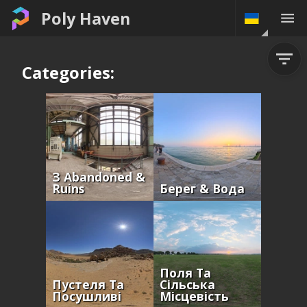
Poly Haven
Categories:
З Abandoned &
Ruins
Берег & Вода
Поля Та
Пустеля Та
Сільська
Посушливі
Місцевість