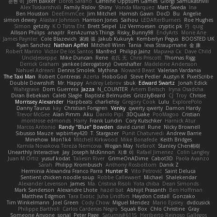
준현 이
Jorn Bakker
Lloros Sarano
Caffeine Oppsum Games
Giorgi Samukashvili
Alex Tsiskarishvili
Family Rislov
Shiny
Vonda Marquez
Matt Sweda
Ina
Ben Houston
DeeEmmCee
Jim Mitchell
Hamish Gawn
DocD
Bu
Angelie
simon dewey
Alastair Johnson
Harrison Jones
Saihou
LEDAfterBurners
Roe Hughes
Simon
getzity
K.O Tsitra Eht
Brett Seipel
Liz Vermoesen
cryptic pk
PJ
quig
Allison Philips
anaptr
RenAzuma's Things
Risky_Bunny98
EndyArts
Mone Ane
James Paynter
Cole Blazevich
家維 張
Jakub Kukuryk
Kemberlyn Pegus
BOOSTED UK
Ryan Sanchez
Nathan Apffel
Mitchell Winn
Tania
Ieva Straupmane
金 康
Robert Marino
Victor De los Santos
Manfred
Philipp Jainz
Марина Ск
Dave Child
UncleJesseppe
Mike Duncan
Rene
名氏 无
Chris Priscott
Thomas Rigg
Derrick Graham
yankee (derogatory)
Overshafter
Madeleine Andersson
Nahuel Adreani
Dennis Smolek
Mythina
Noward Beast
Valerian Vardania
The Taxi Man
Robert Contreras
Azerta
HoboGod
Steve Pedler
Austyn K
PixelScribe
Double Downshift
Mr. Happy
Andrey Lebrov
sbuk
Edward Swartz
Jonah Edick
Wahrgrave
Dom Guerrera
Jazza
N_COUNTER
Artem Beitsch
Iryna Osadcha
Diran Bebekian
Caleb Slagle
Baptiste Belmudes
GrizzlyBeard
CJ
Troy
Chrisie
Morrissey Alexander
Harpbeats
charliehsy
Gregory Cook
Lulu
ExplorePolo
Danny Taurus
kay
Christian Forsgren
Venky
qwerty qwerty
Damon Hardy
Trevor McGee
Alan Pimm
Aku
Danilo Pipi
3DQuake
PooMagoo
Cristian
montrose edmonds
Harry
Frank Lundin
Cory Kutschker
Harnick Atur
Marcos Antonio
Randy "Blue" Bowden
david curiel
Rune
Nicky Brownell
Sibusiso Mauze
wpbirney420
T. Stargazer
Punit Chaturvedi
Andrew Barrie
Minehow
Mon1k4
Mitchell Kirkwood
Mike Bonafede
Keith Bridges
Kamila Novakova Tereza Nemcova
Wogan May
NefaroX
Stanley Chen榕樹
Unearthly Interactive
Jay
Joseph McKinnon
지후 이
Rafael Jimenez
Colin Langley
Juan M Ortiz
yusuf kodat
Taliesin River
GrimeOnADime
Cabot3D
Paola Avanzo
Sarah
Philipp Krombusch
Anthony Rosbottom
Danik Z
Herminia Alexandra Franco Parra
Hunter R
Vito Petrović
Saint Deluca
Sentient chicken noodle soup
Robbe Callewaert
Michael
Shalekendar
Alexander Levenson
James
Ma. Cristina Risoli
Yota chiba
Dean Simonds
Mark Sanderson
Alexandre Lhote
hazel bat
Abhijit Prasanth
Ben Hoffman
Matthew Edgmon
Tara Exotic
Juha Lindfors
Haydon Costall
Gonzako
Tim Winkelmann
Joel Green
Cody Chow
Miguel Mendez
Mario Epsley
dvdcusick
Philippe Bartholi
Carlos Cardenas Negro
Squak Box
Chlo Christine
Gray
Someone Anyone
sonal
Peter Page
Saturnis#6115
Heriberto Reinoso Gallegos