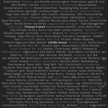
Russell Wilder
Demerui
Jace Perrodin
Jeremy Ingram
Pedro Xavier
isaiah M
lokjl
Mike Wellfare
ratman
Lucas M. Morone
WyvernLang
Manny Morales
Randal Falcone
Der Le
Meshal Alshammari
KhangXing Pang
Douwe
Lucas Vieira
CallumNorm
Egoknight
Limitless Designs
tylerspetgoose
maurizio sciascia
Özgür Kaan Sevindi
Kayla B
Arian Castane
Akaiseutoseu
4DN
Thomas Harvey
Giuliano Hungria
Dionicio Galarza
David Ebbevi
Eda Aydemir
Logan Cox
Kyoto Wanderer
LEE EUNHA
JoyBox19
Play Usa
panic attack
Trip boy
heeno honee
Grigorii
Nicolas Scheer
Kai Krones
magda pawlak
ikung gmr
Titans Management
Greta Gedat
Thomas Fristed
Jose Humberto Ramirez
mura
Martin Holy
Filip Zelenjak
Ali Kılıç
Антон Сергеевич
bahriye taşdelen
Sky JK Arch
Razvan Cristiadis
Leo Euden
Carbonic
Kacper K
40. I Nengah Raditya Karya Putra
Sideways
Sergio Pamies
Oliver
Viorel Vlaican
Hurt Hand
Tamagoooo
TetaBOT
Kira V
XanderDK
John B.
Mark Scott
HG Park
William Karavites
Trollstuhl HagenLord
Mark Habbish
Call Me Sensei
NotARectangle
Noelle DeCuir
jae hoon Choi
Yd C
M C
Cameron Taylor
Nenad Nikolic
Tanner Moerke
Victor Ofvergard
苏打
K Y
Galahan
Derek Anwyl
W00k13
Released 50
MeTheManwich
iosgamertool
Bob Ashton
INFADEL
Devin Mattox
Jon Martello
Jan
Wyatt Sui
LesterCovax
Cue
tran tuan
Bad Radish
Sebastian
暁子 清水
Dan Wheatley
Md. Wasif Anjum
Lewis of the Rat Brigade
Juan Pinilla
My Name
Iggy
Terifict
Kiddow
simsterns
Olivier Babet
Brandon Wilkie
BlackSkyNinja
Pavel Karapud
Daren Gallo
Peleg Tabib
Null
Cole Johnson
Joe Bergmann
Pav North
Mike Rogers
Bull Spit
Sage
Ryan Kirkland
Luke White
Yannick
falgn0n
CGSpoon
gubi
Daniel Robertson
Brennan Oort
sanxbile
Dustin McGlinchey
Matias Vialagro
lininx66
Joe Brady
Andre Buzzo
Christian Stankovic
Việt Anh Lê
LYRICS OF LIFE
Webora Studios
Sean
乐 音
Petros
眠瓏
James
John Deere
Roman Vyborny
John Woodall
an l
BZK Gaming Leo
chen zhen
MODECAM
Kevin Klever
dima sirababa
Andrew Pierce
Артем Бардин
nagi
FranklinTremplin
JL
Iustin Ocunschi
Joey Parrella
Christian Lee
Robert Hankinson
M0TH
Jack Ü
LCQP
FENG XU
Ali DeAdam
Styxx
GLASS ACT
kona
T1 Exotic
RZ
abby!
ll Stanced
Import_bpy
Hamsternator
Forest Katsch
NuWest
Antonio Castaldo
Daisy Jai
Tristan Davies
Jay Spurgeon
David Thomas
Samuel Vikse Bruvik
BusaBusa
C+HO aR
Taylor Williams
Vasily
Nikoloz Todua
ma de
Dennis Hosgood
Jared Bullard
John Dykes
Yihui Xiong
Jay Renteria
Lucie Královcová
BurpingMusquito
humansoulinterface
Hector Estrada
Ranya Zhong
_Blobster_
Le sun
megan lavoie