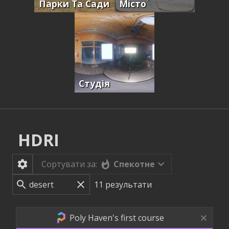
Парки Та Сади
Місто
Студія
HDRI
Спекотне
Сортувати за:
11
результати
Poly Haven's first course