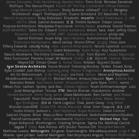
James Gonzales
Cristi Vanderburg
Kaeden Hahn
Timo Erick
Miroslav Šamánek
EfulTopo
The Starius Project
Punch UP: The Top Contender! Official Patreon
Jorge Manuel Cappello Barreto
Sticky Buttons
iiiFahad7
재우 김
Morgsley
Workbench
wegu1
TheHappyElite
Duane Strickland
DC Kasundra
Ross
Marcin Anyszkiewicz
Ricky Robinson
Elizabeth
moot1n
Scott Fredrickson
仁 小野
kb714
Chris
Gabriel Alvarado
哲 董
Fredrik Karlsson
Tristan Lorius
Purpose Architecture
Władysław Pryszczarek
Ashley Fayers
plexlexia
Daniel Tidemo
ALEX NAVARRO
Table On
Edward
Didier Aerlebout
Anton
Sara
Alan
Jeffrey Olson
Riccardo Colombo
OHNE LIMIT
Gionea Alexandru Daniel
philip sisk
Daniel Richman
Ieuan King
Karri Haranko
Autonomous Frontier
Thokozani Mahlanyane
david cachay
Shonn Effner
얍 얍얍
Oreo_tism
Tiffany Edwards
iaksdfg fodkg
ressii
Ioannis Athanasiadis
Nicolò Caterina
aureliana
Khuthadzo Ratshilumela
Grant Mckenney
Tadin Brego
Koji Tsukamoto
Rasool Abrahams
The Entire Universe
Dhruv Singh
Tom Byrom
Łukasz Majorczyk
Niko Tuononen
Pranshu Goyal
Mr Malone
OnPui
王庚
극단수작
Cédrick
Maxime
Wayne120
Omair Omari
L
Yuma Taesu
Kristian
Skyzee's Studio
Igor Sirotov Architects
Teunis Woord
Tinkering Monkey
Stefan
Devan Stolp
Rylai Crestfall
Josh Bishop
xuchang jiang
Hlynur G Asgeirsson
Anonymous Axolotl
Art Ov Nekromorph
正 明
Felix gogo
Joe Ford
Simon
Mana and Mayhem
Abdelkouddouss
ChengXi Yu
Michael Wilson
Amaury Faucon
Njan
Adenta Dar
Brandon Belisle
Karl-Heinz Köster
Ghoulishlycool
Jarle Styve
DHFG
name
Håkan Fors
nathan
Spidey
Jack Rao
Cristian Vigliano
Noah Kollmannsberger
Lutz
Jude Matanguihan
Tezuka
ETM
Marcin Biernat
miaukenzie
Andrew
Horald Bartoldt
ttitim Tang
sahin
Ulises Maldonado
Ben Carlisle
Jake Messer
Exacute3D
Piotr Sztucki-Szewców
주호 정
Ethan Cohen
Metix
Winter
Igor Rodriguez
朋弥 林
Hank Logsdon
Elias
Javier Garay
Greg Miller
Wonder Lizard588
Gliese 570
Wiola Miszczak
Irina
Олег Гладков
凌太 上村
hullin thierry
Jackson L.
Harri Myllynen
Bojan Kostovic
Owen Connor
Gabriel Chvyrev
Wixer
Wasu Ju'Nior
mrthethatone
SketchedAnimationStudios
Daniel Larios-parra
Pablo
selvinsworld
Payton Heniser
Michael Hays
Vae
Bryan Kirkwood
Worthington
Creating Simpires
Sigma Eta
Matthias Carrick
Sagida T
Eddy
Raik Remus
APS Studio
Yvonne Ott
Menyhárt Marcell
Matthew Lowery
MrIncognito
Ed garas
Realmwrights
MikusMasquerade
jorge R
Ns
Khaidu
ryan jordan
Gabriel Malmgren
Dan Bojorquez Angulo
Williem McWhorter
Liam Tanaka
Mahmoud Khetabi
יניב חלה
Sladana Vukoja
Tom Weijnjes
jen