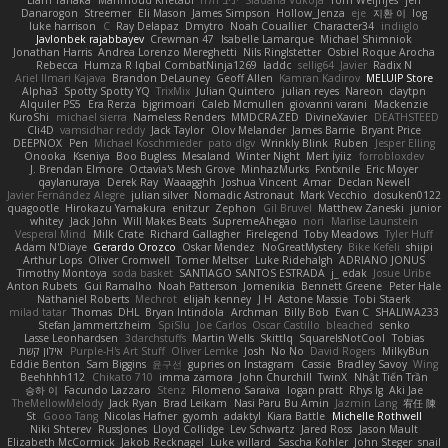
Danarogon
Streemer
Eli Mason
James Simpson
Hollow_Jenza
eje
지환 이
log
luke harrison
C
Ray Delapaz
Dmytro
Noah Couallier
Character34
indiiglo
Javlonbek rajabbayev
Crewman 47
Isabelle Lamarque
Michael Shimniok
Jonathan Harris
Andrea Lorenzo Mereghetti
Nils Ringlstetter
Osbiel Roque Arocha
Rebecca
Humza R Iqbal CombatNinja1269
laddc
sellig64
Javier
Radix N
Ariel Ilmari Kajava
Brandon DeLauney
Geoff Allen
Kamran Kadirov
MELUIP Store
Alpha3
Spotty Spotty YQ
TrixMix
Julian Quintero
julian reyes
Nareon
claytpn
Alquiler PS5
Era Rerza
bjgrimoari
Caleb Mcmullen
giovanni varani
Mackenzie
KuroShi
michael sierra
Nameless Renders
MMDCRAZED
DivineXavier
DEATHSTEED
Cli4D
vamsidhar reddy
Jack Taylor
Olov Melander
James Barrie
Bryant Price
DEEPNOX
Pen
Michael Koschmieder
pato dlgv
Wrinkly Blink
Ruben
Jesper Elling
Onooka
Kseniya
Boo Bugless
Mesaland
Winter Night
Mert İyiiz
forrobloxdev
J. Brendan Elmore
Octavia's Mesh Grove
MinhazMurks
Fxntxnile
Eric Moyer
qaylanuraya
Derek Ray
Waaagghh
Joshua Vincent
Amar
Declan Newell
Javier Fernández Alegre
julian silver
Nomadic Astronaut
Mark Vecchio
dosuken0122
quagootle
Hirokazu Yamakura
enitzur
Zephon
Gil Bruvel
Matthew Zaneski
junior
whitey
Jack John
Will Makes Beats
SupremeAhegao
nori
Marlise Launstein
Vesperal Mind
Milk Crate
Richard Gallagher
Firelegend
Toby Meadows
Tyler Huff
Adam N'Diaye
Gerardo Orozco
Oskar Mendez
NoGreatMystery
Bike Kefeli
shiipi
Arthur Lops
Oliver Cromwell
Tomer Meltser
Luke Ridehalgh
ADRIANO JONUS
Timothy Montoya
soda basket
SANTIAGO SANTOS ESTRADA
j_ edak
Josue Uribe
Anton Rubets
Gui Ramalho
Noah Patterson
Jomenikia
Bennett Greene
Peter Hale
Nathaniel Roberts
Mechrot
elijah kenney
J H
Astone Massie
Tobi Staerk
milad tatar
Thomas
DHL
Bryan Intindola
Archman
Billy Bob
Evan C
SHALIWA233
Stefan Jammertzheim
SpiSlu
Joe Carlos
Oscar Castillo
bleached
senko
Lasse Leonhardsen
3darchstuffs
Martin Wells
Skittlq
SquareIsNotCool
Tobias
אילון קשת
Purple-H's Art Stuff
Oliver Lemke
Josh
No No
David Rogers
MilkyBun
Eddie Benton
Sam Biggins
윤구선
gupries on Instagram
Cassie
Bradley Savoy
Wing
Beehhhh112
Chikato 710
imma zamora
John Churchill
TwinX
Nhật Tiến Trần
승하 이
Facundo Lazzaro
Stenz
Filomeno Saraiva
logan pratt
Rhys lg
Aki Jae
TheMellowMelody
Jack Ryan
Brad Leikam
Nasi Paru Bu Amin
Jazmin Lang
宥任 陳
St
Gooo Tang
Nicolas Hafner
gyomh
adaktyl
Kiara Battle
Michelle Rothwell
Niki Shterev
RussJones
Lloyd Collidge
Lev Schwartz
Jared Ross
Jason Mault
Elizabeth McCormick
Jakob Recknagel
Luke willard
Sascha Kohler
John Steger
snail