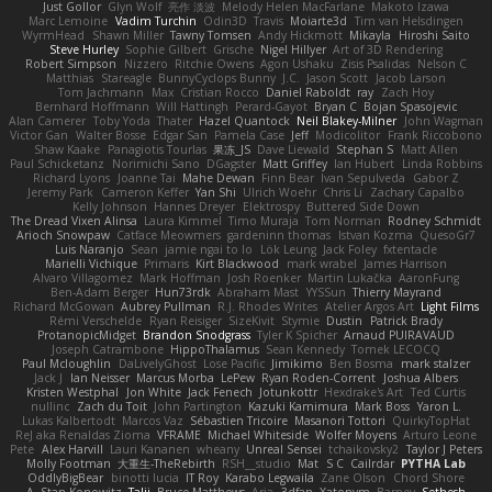
Just Gollor
Glyn Wolf
亮作 淡波
Melody Helen MacFarlane
Makoto Izawa
Marc Lemoine
Vadim Turchin
Odin3D
Travis
Moiarte3d
Tim van Helsdingen
WyrmHead
Shawn Miller
Tawny Tomsen
Andy Hickmott
Mikayla
Hiroshi Saito
Steve Hurley
Sophie Gilbert
Grische
Nigel Hillyer
Art of 3D Rendering
Robert Simpson
Nizzero
Ritchie Owens
Agon Ushaku
Zisis Psalidas
Nelson C
Matthias
Stareagle
BunnyCyclops Bunny
J.C.
Jason Scott
Jacob Larson
Tom Jachmann
Max
Cristian Rocco
Daniel Raboldt
ray
Zach Hoy
Bernhard Hoffmann
Will Hattingh
Perard-Gayot
Bryan C
Bojan Spasojevic
Alan Camerer
Toby Yoda
Thater
Hazel Quantock
Neil Blakey-Milner
John Wagman
Victor Gan
Walter Bosse
Edgar San
Pamela Case
Jeff
Modicolitor
Frank Riccobono
Shaw Kaake
Panagiotis Tourlas
果冻_JS
Dave Liewald
Stephan S
Matt Allen
Paul Schicketanz
Norimichi Sano
DGagster
Matt Griffey
Ian Hubert
Linda Robbins
Richard Lyons
Joanne Tai
Mahe Dewan
Finn Bear
Ivan Sepulveda
Gabor Z
Jeremy Park
Cameron Keffer
Yan Shi
Ulrich Woehr
Chris Li
Zachary Capalbo
Kelly Johnson
Hannes Dreyer
Elektrospy
Buttered Side Down
The Dread Vixen Alinsa
Laura Kimmel
Timo Muraja
Tom Norman
Rodney Schmidt
Arioch Snowpaw
Catface Meowmers
gardeninn thomas
Istvan Kozma
QuesoGr7
Luis Naranjo
Sean
jamie ngai to lo
Lök Leung
Jack Foley
fxtentacle
Marielli Vichique
Primaris
Kirt Blackwood
mark wrabel
James Harrison
Alvaro Villagomez
Mark Hoffman
Josh Roenker
Martin Lukačka
AaronFung
Ben-Adam Berger
Hun73rdk
Abraham Mast
YYSSun
Thierry Mayrand
Richard McGowan
Aubrey Pullman
R.J. Rhodes Writes
Atelier Argos Art
Light Films
Rémi Verschelde
Ryan Reisiger
SizeKivit
Stymie
Dustin
Patrick Brady
ProtanopicMidget
Brandon Snodgrass
Tyler K Spicher
Arnaud PUIRAVAUD
Joseph Catrambone
HippoThalamus
Sean Kennedy
Tomek LECOCQ
Paul Mcloughlin
DaLivelyGhost
Lose Pacific
Jimikimo
Ben Bosma
mark stalzer
Jack J
Ian Neisser
Marcus Morba
LePew
Ryan Roden-Corrent
Joshua Albers
Kristen Westphal
Jon White
Jack Fenech
Jotunkottr
Hexdrake's Art
Ted Curtis
nullinc
Zach du Toit
John Partington
Kazuki Kamimura
Mark Boss
Yaron L.
Lukas Kalbertodt
Marcos Vaz
Sébastien Tricoire
Masanori Tottori
QuirkyTopHat
ReJ aka Renaldas Zioma
VFRAME
Michael Whiteside
Wolfer Moyens
Arturo Leone
Pete
Alex Harvill
Lauri Kananen
wheany
Unreal Sensei
tchaikovsky2
Taylor J Peters
Molly Footman
大重生-TheRebirth
RSH__studio
Mat
S C
Cailrdar
PYTHA Lab
OddlyBigBear
binotti lucia
IT Roy
Karabo Legwaila
Zane Olson
Chord Shore
A. Stan Konowitz
Talii
Bruce Matthews
Aria
3dfan
Xatonym
Barney
Sethesh