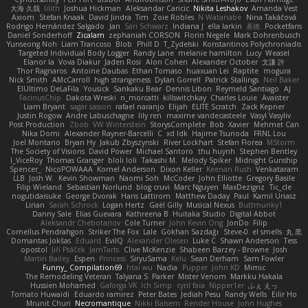
大海 久我
lilith
Joshua Hickman
Aleksandar Caricic
Nikita Leshakov
Amanda Vest
Axiom
Stefan Knaak
David Jindra
Tim
Zoie Robles
N Watanabe
Nina Takáčová
Rodrigo Hernández Salgado
Jan
Sari Schwarz
Indiana J
ella larkin
基德
Pocketfans
Daniel Sonderhoff
Zicalam
zephaniah CORSON
Florin Negele
Mark Dohrenbusch
Yunseong Noh
Liam Trancoso
Blob
Phill D
T_Zydelski
Konstantinos Polychroniadis
Targeted Individual Body Logger
Randy Lane
melanie hamilton
Lucy
Weasel
Elanor la
Vova Diakur
Jaden Rosi
Alon Cohen
Alexander October
文謙 許
Thor Ragnaros
Antoine Daubas
Ethan Tomaso
huaxuan Lei
Raptite
mogura
Nick Smith
AMcCarroll
high strangeness
Dylan Gorrell
Patrick Stallings
Neil Baker
ElUltimo DeLaFila
Yousick
Sankaku Bear
Dennis Libon
Reymeld Santiago
AJ
FacinusChip
Dakota Wreski
n_morcatti
killswitchkay
Charles Louie
Avaister
Liam Bryant
sagar sasson
rafael naranjo
Elijah
ELITE Scratch
Zack Kepner
Justin Rogow
Andre Labuschagne
lily ren
maxime vandecasteele
Vasyl Vasyliv
Post Production
Zbob
VW Winterstein
StorysComplete
Bob
Xavier
Mehmet Can
Nika Domi
Alexander Rayner-Barcelli
C
xd Idk
Hajime Tsunoda
FRNL Lou
Joel Montano
Bryan Hy
Jakub Zbyszynski
River Lockhart
Stefan Florea
MStorm
The Society of Visions
David Power
Michael Santoro
thu huynh
Stephen Bentley
I_ViceRoy
Thomas Granger
bloli loli
Takashi M.
Melody Spiker
Midnight Gunship
Spencer_
NicoPOWAAA
Kornel Anderson
Dixon Keller
Keenan Rush
Venkataram
LLB
Josh W.
Kevin Showman
Naomi Soh
McCoder
John Elliotte
Gregory Basile
Filip Wieland
Sebastian Norlund
blog cruvi
Marc Nguyen
MaxDezignz
Tic_cle
nogutidaisuke
George Dvorak
Haris Lattirom
Matthew Daday
Paul
Kamil Uriasz
Lirian
Sarah Schrock
Logan Hertz
Gaël Gilly
Musical Nexus
Buttmunky1
Danny Sale
Elias Guevara
Kathreena B
Huitaka Studio
Digital Abbot
Aleksandr Chebotariov
Cole Turner
John Kevin Ong
JonDo
Filip
Cornellus Pendrahgon
Striker The Fox
Lale
Gökhan Sazdağı
Steve-0
el smells
丸 黒
Domantas Jokšas
Eduard
EvilQ
Alexander Olesen
Luke C
Shawn Anderson
Tess
opostol
Jiří Ptáček
JamTarts
Clive McKenzie
Shabeen Barzey - Browne
Josh
Martin Bailey
Espen
Princess
SiryuSama
Kelu
Sean Derham
Sam Fowler
Funny_ Compilation69
htai wu
Nadia
Pupper
John KD
Mimic
The Remodeling Veteran
Talyana S
Parker
Mister Venom
Markku Hakala
Hussien Mohamed
Gaforga VK
Ich Simp
cyril faia
Nipper1er
ふぇ えっ
Tomato Huwaidi
Eduardo ramirez
Peter Bates
Jediah Pesu
Randy Wells
Eilir Ho
Mrunit Churi
Necromantique
Nikki Balsem
Render House
John Hughes