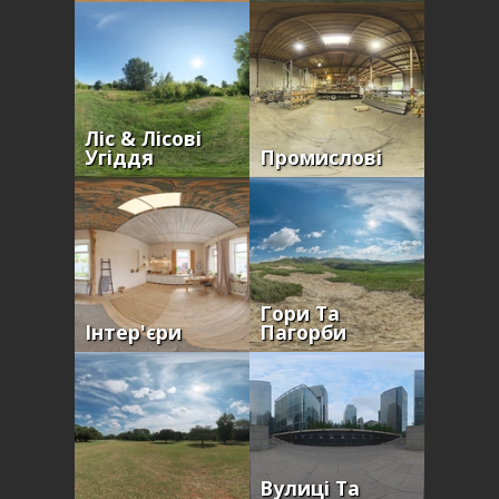
Ліс & Лісові
Угіддя
Промислові
Гори Та
Інтер'єри
Пагорби
Вулиці Та