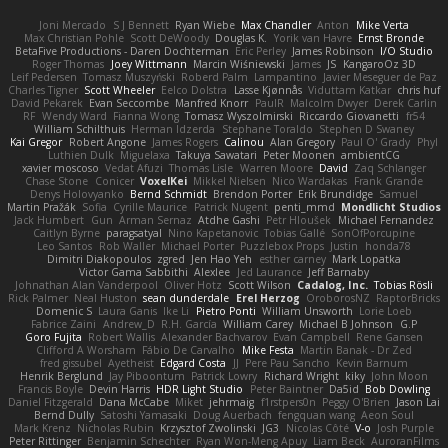
Joni Mercado
S J Bennett
Ryan Wiebe
Max Chandler
Anton
Mike Verta
Max Christian Pohle
Scott DeWoody
Douglas K.
Yorik van Havre
Ernst Bronde
BetaFive Productions - Daren Dochterman
Eric Perley
James Robinson
I/O Studio
Roger Thomas
Joey Wittmann
Marcin Wiśniewski
James
JS
KangaroOz 3D
Leif Pedersen
Tomasz Muszyński
Roberd Palm
Lampantino
Javier Meseguer de Paz
Charles Tigner
Scott Wheeler
Eelco Dolstra
Lasse Kjønnås
Viduttam Katkar
chris huf
David Pekarek
Evan Seccombe
Manfred Knorr
PaulR
Malcolm Dwyer
Derek Carlin
RF
Wendy Ward
Fianna Wong
Tomasz Wyszolmirski
Riccardo Giovanetti
fr54
William Schilthuis
Herman Idzerda
Stephane Toraldo
Stephen D Swaney
Kai Gregor
Robert Angone
James Rogers
Calinou
Alan Gregory
Paul O' Grady
Phyl
Luthien Dulk
Miguelaxa
Takuya Sawatari
Peter Moonen
ambientCG
xavier moscoso
Vedat Afuzi
Thomas Lisle
Warren Moore
David
Zaq Schlanger
Chase Stone
Conicer
VoxelKei
Mikkel Nielsen
Nico Wardakas
Frank Grande
Denys Holovyanko
Bernd Schmidt
Brendon Porter
Erik Brundidge
Samuel
Martin Pražák
Sofia
Cyrille Maurice
Patrick Nugent
penti_mmd
Mondlicht Studios
Jack Humbert
Gun
Arman Sernaz
Atdhe Gashi
Petr Hloušek
Michael Fernandez
Caitlyn Byrne
paragsatyal
Nino Kapetanovic
Tobias Gallé
SonOfPorcupine
Leo Santos
Rob Waller
Michael Porter
Puzzlebox Props
Justin
honda78
Dimitri Diakopoulos
zgred
Jen Hao Yeh
esther carney
Mark Lopatka
Victor Gama Sabbithi
Alexlee
Jed Laurance
Jeff Barnaby
Johnathan Alan Vanderpool
Oliver Hotz
Scott Wilson
Cadalog, Inc.
Tobias Rösli
Rick Palmer
Neal Huston
sean dunderdale
Erel Herzog
OroborosNZ
RaptorBricks
Domenic S
Laura Ganis
Ike Li
Pietro Ponti
William Unsworth
Lorie Loeb
Fabrice Zaini
Andrew_D
R.H. García
William Carey
Michael B Johnson
G.P
Goro Fujita
Robert Wallis
Alexander Bachvarov
Evan Campbell
Rene Gansen
Clifford A Worsham
Fábio De Carvalho
Mike Festa
Martin Banak - Dr Zed
fred gissubel
Ayetheist
Edgard Costa
JJ
Pere Pau Sancho
Kevin Barnum
Henrik Berglund
Jay Piboontum
Patrick Lowry
Richard Wright
kiky
John Moon
Francis Boyle
Devin Harris
HDR Light Studio
Peter Baintner
Da5id
Bob Dowling
Daniel Fitzgerald
Dana McCabe
Miket
jehrmaig
f1rstpers0n
Peggy O'Brien
Jason Lai
Bernd Dully
Satoshi Yamasaki
Doug Auerbach
fengquan wang
Aeon Soul
Mark Krenz
Nicholas Rubin
Krzysztof Zwolinski
JG3
Nicolas Côté
V-o
Josh Purple
Peter Rittinger
Benjamin Schechter
Ryan Won-Meng Apuy
Liam Beck
AuroranFilms