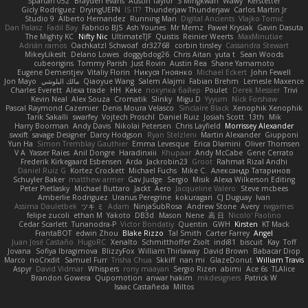
Spartan 052
Brayden evans
Austin Taylor
S Mingkwan
Wawy
Kerstetter
Gicly Rodríguez
DryingUEFN
IS IT?
Thunderjaw Thunderjaw
Carlos Martin Jr
Studio 9
Alberto Hernandez
Running Man
Digital Ancients
Vlajko Tomić
Dan Palasz
Fadil Bay
Fabricio BJS
Ash Younes
Mr Memz
Paweł Krysiak
Gavin Dasuta
The Mighty KC
Nifty Nic
UltimateTJF
Quistis
Reinier Weerts
MaxMinutiae
Adrián ramos
Oachkatzl Schwoaf
dr32768
corbin tinsley
Cassandra Stewart
MikeyLikesIt
Delano Lowes
doggybdog26
Chris Aitan
yuta t
Sean Woods
cubeorigins
Tommy Parish
Just Rovin
Austin Rea
Shane Yamamoto
Eugene Dementjev
Vitaliy Florin
Никуся Гноянко
Michael Eckert
John Fewell
Jon Mayo
مالك البلوشي
Qiaoyue Wang
Salem Alajmi
Fabian Brehm
Lemesle Maxence
Charles Everett
Alexa trade
HH
Keke
покупка байер
Poulet
Derek Messier
Trivi
Kevin Neal
Alex Souza
Cromatik
Slinky
Migu D
Yyyum
Nick Forshaw
Pascal Raymond Cazemier
Denis Moura Velasco
Sinclaire Black
Xenophik Xenophik
Tarik Sakalli
swarfey
Vojtech Proschl
Daniel Ruiz
Josiah Scott
13th
Mik
Harry Boorman
Andy Davis
Nikolai Petersen
Chris Layfield
Morrissey Alexander
swxift
savage Designer
Darcy Hodgson
Ryan Stelzleni
Martin Alexander
Giupponi
Yun Ha
Simon Tremblay Gauthier
Emma Levesque
Erica Dlamini
Oliver Thomsen
V A
Yasser Raies
Anil Dongre
Haradinxiii
Khupaar
Andy McCabe
Gene Cerrato
Frederik Kirkegaard Esbensen
Arda
Jackrobin23
Groot
Rahmat Rizal Andhi
Daniel Ruiz G
Kortez Crockett
Michael Fuchs
Mike C.
Александр Татаринов
Schuyler Baker
matthew armer
Gav Judge
Sergio
Misik
Alexa Wilkerson Editing
Peter Pietlasky
Michael Buttaro
Jackt
Aero
Jacqueline Valero
Steve mcbees
Amberlie Rodriguez
Uranus Peregrine
kokuragari
CJ Duguay
Ivan
Assima Dauletbek
ツキ ミ
Adam
NinjaSubRosa
Andrew Stone
Avery
rwgames
felipe zucoli
ethan M
Yakoto
DB3d
Mason
Nene
高 日
Nicolo' Paolino
Cedar Scarlett
Tunanodra-P
Victor Bondatiy
Quentin
GWH
Kirsten
KT Mack
FrantaBOT
edwin Zhou
Blake Rizzo
Tal Smith
Carter Farrey
Angel
Juan José Castaño
HugoRC
Xenalto
Schmitthoffer Zsolt
indi81
biscuit
Kay
Toff
Jovana
Sofiya Ibragimova
BlizzyFox
William Thirlaway
David Brown
Babacar Diop
Marco
noCrxdit
Samuel Furr
Trisha Chua
Skkiff
nan mi
GlazeDonut
William Travis
Aspyr
David Vidmar
Whispers
rony maayan
Sergio Rizen
abimi
Ace 6s
TLAlice
Brandon Gowera
Qupomotion
anwar hakim
mkdesigners
Patrick W
Isaac Castañeda
Miltos