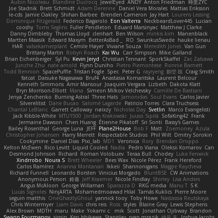
Aubin Nicoleau
Blandine Ducrocq
JewelEyed
ANDY
Anton Friedman
時里ZYC
Joe Stadnik
Brett Schmidt
Adam Derenne
Daniel Vera Morales
Mattias Eriksson
le-cds
Jamie Oakley
Shihan Barbee
Brenden Cameron
Jay Hart
Lourens Lessing
Dominique Fitzgerald
Federico Bagarolo
Eon Valterra
NeckbeardLover445
Lucian
cooshy
Toms Seglins
Fuller Pendleton
Eduard Marsinyac
Matthew J Clarke
Danny Dimbleby
Thomas Lloyd
clenhart
Ben Wilson
minkis kim
Manenblack
Martten Maasik
Edward Maxym
BetterAsBad _
RO
SwunkusSwede
hauke lienau
HAR
valsekamerplant
Cemile Høyer
Viviane Souza
Meredith Jones
Van Gun
Brittany Martin
Robyn Roach
Kai Wu
Carr Simpson
Mike Galland
Brian Eichenberger
Syl Pu
Kevin Jeryd
Christian Tennant
SporkSkaffel
Zac Zabawa
Junzhe Zhu
nate arnold
Flynn Duniho
Pietro Piemontese
Ronnie Barnett
Todd Bennion
SpacePuffle
Tristan Fogle
Spec
Peter G
rayryeng
鸝瑩 魏
Craig Smith
fatcat
Daisuke Nagasawa
Bruf4
Anastasia Komaritska
Laurent Belcour
Kenneth Simmons
Amir Mansour
Joaquim Vergara
Lizbeth
Dakota Klatt
Bryn Morrison-Elliott
Mana
Simeon Milkov Velchevsky
Camille De Bastiani
Jenya Zenchenko
Burning Astral
Three Hats
Jamonidas
Soul Evans
Carlos Javier
Silverelitist
Dane Bucao
Salomé Lagarde
Patricio Torres
Clara Truchsess
Chantal LeBlanc
Garrett Calloway
nøixzy
Nicholas Day
Svetlin
Marco Evangelisti
Jack Kibble-White
MTU1500
Jordan Krakowski
Juuso Sipilä
SofaKing42
Frank
Jermaine Dawson
Chen Huang
Étienne Pikatoff
Sri Sonti
Bassy's Games
Bailey Rosenthal
George Luna
JEFF
Plane2House
Bob F
Matt
Zoemoney
Azula
Christopher Johansen
Harry Merrett
Respectable Studios
Phil Wilt
Dmitry Sorokin
Cookymine
Daniel Dias
Pixi_lab
MD1
Veronica
Rory
Brendan Droppo
Kelton McEwen
Rico Levitt
Liquid Cooled
Nadia
Pedro Viana
Oleksii Komarov
Can
Desmond Johnson
Richard
Roman Volobuev
Teraa Bull
Chodey
Luke Fenwick
Xindrrobo
Noura S
Brett Wheeler
Bees Wax
Nicole Pérez
Frank Hereford
Carlos Ramírez
Arianna Montanari
Ikkeii
Shannonigans
Maggie Raycheva
Richard Funnell
Leonardo Borsten
Vinicius Morgado
BluntBSE
CW Animations
Anonymous Person
鈴葵
Jeff Kraemer
Nicole Findlay
Shirley
Lisa Anders
Angus McAloon
George Willaman
Sparazza D
RKG media
Manu T
S K
Lucas Signoles
NinjARTA
Mohamedmoawad Hilal
Tamás Kuklics
Pierre Moore
seguin matthis
OneGhastlyGhoul
yannick tooy
Toby Howe
Nastassia Reutskaya
Chris Wintermyer
Liam Davis
chris reis
Ross
styles
Blaine Gray
Lewis Stephens
Alex Brown
MDTH
maru
Make
Yokami c:
mik
Scott
Jonathan Ojibway
Brandon
Swann Fourmanoy
sinsin
Ken Ishikawa
Stanislav
ryan mrazik
峻辰 朱
Joshua Jacobs