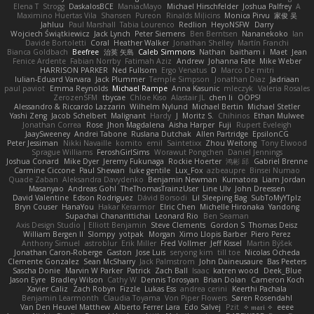
Elena T
Strogg
DaskalosBCE
ManiacMayo
Michael Hirschfelder
Joshua Palfrey
A
Maximino Huertas Vila
Shansen
Pureon
Rinalds Miļicins
Monica Pirvu
家俊 吴
Jahluu
Paul Marshall
Tabia Lourenco
Redlion
HeyoNSFW
Darry
Wojciech Świątkiewicz
Jack Lynch
Peter Siemens
Ben Berntsen
Nananekoko
Ian
Davide Bortoletti
Coral
Heather Walker
Jonathan Shelley
Martín Franchi
Bianca Goldbach
Beefree
治英 矢島
Caleb Simmons
Nathan
baitham i
Maet
Jean
Fenice Ardente
Fabian Norrby
Fatimah Aziz
Andrew
Johanna Fate
Mike Weber
HARRISON PARKER
Ned Fullsom
Ergo Venatus
D
Marco De mitri
Iulian-Eduard Varvara
Jack Plummer
Temple Simpson
Jonathan Diaz
Jadriaan
paul paviot
Emma Reynolds
Michael Rampe
Anna Kasunic
mleczyk
Valeria Rosales
ZerozenSFM
tbycae
Chloe Kiso
Alastair JL
chen li
OOPS!
Alessandro & Riccardo Lazzarin
Wilhelm Nylund
Michael Bertin
Michael Stetler
Yashi Zeng
Jacob Schelbert
Malignant
Hardy
J
Moritz S.
Chihirios
Ethan Mulwee
Jonathan Correa
Rose
Jhon Magdalena
Aisha Harper
Fuji
Rupert Eveleigh
JaaySweeney
Andrei Tabone
Ruslana Dutchak
Allen Partridge
EpsilonCG
Peter Jessiman
Nikki Navaille
komito
emil
Saintetixx
Zhou Weitong
Tony Elwood
Sprague Williams
FeroshGirlSims
Worawut Pongchen
Daniel Jennings
Joshua Conard
Mike Dyer
Jeremy Fukunaga
Rockie Hoerter
鸿彬 邱
Gabriel Brenne
Carmine Ciccone
Paul Shewan
luke gentile
Lux_Fox
azbeaupre
Binsei Numao
Quade Zaban
Aleksandra Davydenko
Benjamin Newman
Kumatora
Liam Jordan
Masanyao
Andreas Gohl
TheThomasTrainzUser
Line Ulv
John Dreessen
David Valentine
Edson Rodriguez
Dávid Borsodi
Lil Sleeping Bag
SubToMyYTplz
Bryn Couser
HanaYou
Hakar Kerarmor
Elric Chen
Michelle Hironaka
Yandong
Supachai Chanarittichai
Leonard Rio
Ben Seaman
Axis Design Studio | Elliott Benjamin
Steve Clements
Gordon S
Thomas Deisz
William Bergen II
Slompy
yotpak
Morgan
Ximo Llopis Barber
Piero Perez
Anthony Simuel
astroblur
Erik Miller
Fred Vollmer
Jeff Kissel
Martin Býšek
Jonathan Caron-Roberge
Gaston
Jose Luis
seryong kim
till toe
Nicolas Ocheda
Clemente Gonzalez
Sean McSharry
Jack Palmstrom
John Daineusaure
Bas Peeters
Sascha Donie
Marvin W Parker
Patrick
Zach Ball
Isaac
katren wood
Deek_Blue
Jason Eyre
Bradley Wilson
Cathy W
Dennis Torosyan
Brian Dolan
Cameron Koch
Xavier Caliz
Zach Robyn
Fizzle
Lukas Ess
andrea cerini
Keerthi Pachala
Benjamin Learmonth
Claudia Toyama
Von Piper Flowers
Søren Rosendahl
Van Den Heuvel Matthew
Alberto Ferrer Lara
Edo Salvej
Pzit
✧ 𝔪𝔞𝔯𝔦 ✧
eeee