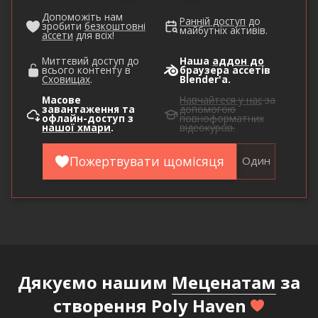
Допоможіть нам
Ранній доступ
до
зробити
безкоштовні
майбутніх активів.
ассети
для всіх!
Миттєвий доступ до
Наша
аддон до
всього контенту в
браузера ассетів
Сховищах
.
Blender'а.
Масове
Навчайтеся у нас
за
завантаження та
допомогою
офлайн-доступ з
повноформатних
нашої хмари
.
відеокурсів.
Пожертвувати щомісяця
Один
Дякуємо нашим
Меценатам
за
створення Poly Haven