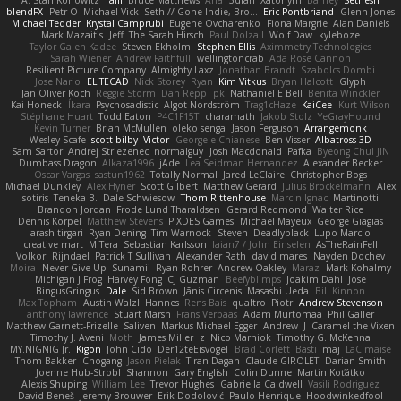
blendFX
Petr O
Michael Vick
Seth // Gone Indie, Bro...
Eric Pontbriand
Glenn Jones
Michael Tedder
Krystal Camprubi
Eugene Ovcharenko
Fiona Margrie
Alan Daniels
Mark Mazaitis
Jeff
The Sarah Hirsch
Paul Dolzall
Wolf Daw
kyleboze
Taylor Galen Kadee
Steven Ekholm
Stephen Ellis
Aximmetry Technologies
Sarah Wiener
Andrew Faithfull
wellingtoncrab
Ada Rose Cannon
Resilient Picture Company
Almighty Laxz
Jonathan Brandt
Szabolcs Dombi
Jose Nario
ELITECAD
Nick Storey
Ryan
Kim Vitkus
Bryan Halcott
Glyph
Jan Oliver Koch
Reggie Storm
Dan Repp
pk
Nathaniel E Bell
Benita Winckler
Kai Honeck
Íkara
Psychosadistic
Algot Nordström
Trag1cHaze
KaiCee
Kurt Wilson
Stéphane Huart
Todd Eaton
P4C1F15T
charamath
Jakob Stolz
YeGrayHound
Kevin Turner
Brian McMullen
oleko senga
Jason Ferguson
Arrangemonk
Wesley Scafe
scott bilby
Victor
George e Chianese
Ben Visser
Albatross 3D
Sam Sartor
Andrej Striezenec
normalguy
Josh Macdonald
Pafka
Byeong Chul JIN
Dumbass Dragon
Alkaza1996
jAde
Lea Seidman Hernandez
Alexander Becker
Oscar Vargas
sastun1962
Totally Normal
Jared LeClaire
Christopher Bogs
Michael Dunkley
Alex Hyner
Scott Gilbert
Matthew Gerard
Julius Brockelmann
Alex
sotiris
Teneka B.
Dale Schwiesow
Thom Rittenhouse
Marcin Ignac
Martinotti
Brandon Jordan
Frode Lund Tharaldsen
Gerard Redmond
Walter Rice
Dennis Korpel
Matthew Stevens
PIXDES Games
Michael Mayeux
George Giagias
arash tirgari
Ryan Dening
Tim Warnock
Steven
Deadlyblack
Lupo Marcio
creative mart
M Tera
Sebastian Karlsson
Iaian7 / John Einselen
AsTheRainFell
Volkor
Rijndael
Patrick T Sullivan
Alexander Rath
david mares
Nayden Dochev
Moira
Never Give Up
Sunamii
Ryan Rohrer
Andrew Oakley
Maraz
Mark Kohalmy
Michigan J Frog
Harvey Fong
CJ Guzman
Beefyblimps
Joakim Dahl
Jose
BingusGringus
Dale
Sid Brown
Jānis Circenis
Masashi Ueda
Bill Kinnon
Max Topham
Austin Walzl
Hannes
Rens Bais
qualtro
Piotr
Andrew Stevenson
anthony lawrence
Stuart Marsh
Frans Verbaas
Adam Murtomaa
Phil Galler
Matthew Garnett-Frizelle
Saliven
Markus Michael Egger
Andrew
J
Caramel the Vixen
Timothy J. Aveni
Moth
James Miller
z
Nico Marniok
Timothy G. McKenna
MY.NIGNIG Jr.
Kigon
John Cido
Der12teEisvogel
Brad Corlett
Basti
maj
LaCimaise
Thom Bakker
Chogang
Jason Pielak
Tiran Dagan
Claude GIROLET
Darian Smith
Joenne Hub-Strobl
Shannon
Gary English
Colin Dunne
Martin Koťátko
Alexis Shuping
William Lee
Trevor Hughes
Gabriella Caldwell
Vasili Rodriguez
David Beneš
Jeremy Brouwer
Erik Dodolović
Paulo Henrique
Hoodwinkedfool