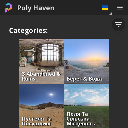
Poly Haven
Categories:
З Abandoned &
Ruins
Берег & Вода
Поля Та
Пустеля Та
Сільська
Посушливі
Місцевість