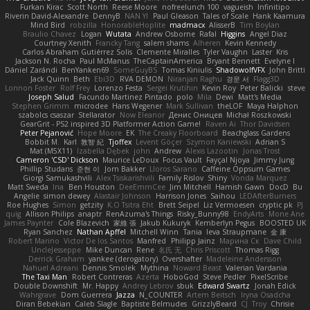
Furkan Kirac
Scott North
Reese Moore
nofreelunch 100
vagueish
Infinitipo
Riverin David-Alexandre
DennyB
NAN YI
Paul Gleason
Tales of Scale
Hank Kaamura
Mind Bird
robzilla
HonorableHoplite
madmacx
AlisserB
Tim Boylan
Braulio Chavez
Logan
Wutata
Andrew Osborne
Rafal
Higgins
Angel Diaz
Courtney Xenith
Francky Tang
salem shams
Alheren
Kevin Kennedy
Carlos Abraham Gutiérrez Solis
Clemente Miralles
Tyler Vaughn
Laster
Kris
Jackson N. Rocha
Paul McManus
TheCaptainAmerica
Bryant Bennett
Evelyne I
Dániel Zarándi
BenYanken69
SomeGuyBS
Tomas Kiniulis
ShadowolfVFX
John Britti
Jack Quinn
Beth
Ebi3D
RVA DEMON
Niranjan Raghu
경문 서
Flagg3D
Lonnon Foster
Rolf Frey
Lorenzo Festa
Sergei Krutihin
Kevin Roy
Peter Balicki
steve
Joseph Salud
Facundo Martinez Pintado
polo
Mila
Dewi
Matt's Media
Stephen Grimm
microdee
Hans Wegener
Mark Sullivan
theLOF
Maya Halphon
szabolcs csaszar
Stellarator
Now Eleanor
Денис Оницев
Michał Roszkowski
GearGrit - PS2 inspired 3D Platformer Action Game!
Raven Ai
Thor Davidsen
Peter Pejanović
Hope Moore
EK
The Creaky Floorboard
Beachglass Gardens
Bobbit M.
Karl
敦智 紀
Tjoffex
Levent Göçer
Szymon Kaniewski
Adrian S
Mat (M5X11)
Izabella Dębek
john
Andrew
Alexis Lazootin
Jonas Trost
Cameron 'CSD' Dickson
Maurice LeDoux
Focus Vault
Fayçal Njoya
Jimmy Jung
Phillip Studans
준현 이
Jorn Bakker
Lloros Sarano
Caffeine Oppsum Games
Giorgi Samukashvili
Alex Tsiskarishvili
Family Rislov
Shiny
Vonda Marquez
Matt Sweda
Ina
Ben Houston
DeeEmmCee
Jim Mitchell
Hamish Gawn
DocD
Bu
Angelie
simon dewey
Alastair Johnson
Harrison Jones
Saihou
LEDAfterBurners
Roe Hughes
Simon
getzity
K.O Tsitra Eht
Brett Seipel
Liz Vermoesen
cryptic pk
PJ
quig
Allison Philips
anaptr
RenAzuma's Things
Risky_Bunny98
EndyArts
Mone Ane
James Paynter
Cole Blazevich
家維 張
Jakub Kukuryk
Kemberlyn Pegus
BOOSTED UK
Ryan Sanchez
Nathan Apffel
Mitchell Winn
Tania
Ieva Straupmane
金 康
Robert Marino
Victor De los Santos
Manfred
Philipp Jainz
Марина Ск
Dave Child
UncleJesseppe
Mike Duncan
Rene
名氏 无
Chris Priscott
Thomas Rigg
Derrick Graham
yankee (derogatory)
Overshafter
Madeleine Andersson
Nahuel Adreani
Dennis Smolek
Mythina
Noward Beast
Valerian Vardania
The Taxi Man
Robert Contreras
Azerta
HoboGod
Steve Pedler
PixelScribe
Double Downshift
Mr. Happy
Andrey Lebrov
sbuk
Edward Swartz
Jonah Edick
Wahrgrave
Dom Guerrera
Jazza
N_COUNTER
Artem Beitsch
Iryna Osadcha
Diran Bebekian
Caleb Slagle
Baptiste Belmudes
GrizzlyBeard
CJ
Troy
Chrisie