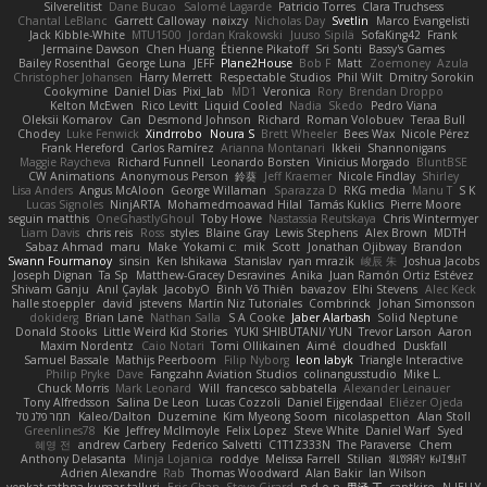
Silverelitist
Dane Bucao
Salomé Lagarde
Patricio Torres
Clara Truchsess
Chantal LeBlanc
Garrett Calloway
nøixzy
Nicholas Day
Svetlin
Marco Evangelisti
Jack Kibble-White
MTU1500
Jordan Krakowski
Juuso Sipilä
SofaKing42
Frank
Jermaine Dawson
Chen Huang
Étienne Pikatoff
Sri Sonti
Bassy's Games
Bailey Rosenthal
George Luna
JEFF
Plane2House
Bob F
Matt
Zoemoney
Azula
Christopher Johansen
Harry Merrett
Respectable Studios
Phil Wilt
Dmitry Sorokin
Cookymine
Daniel Dias
Pixi_lab
MD1
Veronica
Rory
Brendan Droppo
Kelton McEwen
Rico Levitt
Liquid Cooled
Nadia
Skedo
Pedro Viana
Oleksii Komarov
Can
Desmond Johnson
Richard
Roman Volobuev
Teraa Bull
Chodey
Luke Fenwick
Xindrrobo
Noura S
Brett Wheeler
Bees Wax
Nicole Pérez
Frank Hereford
Carlos Ramírez
Arianna Montanari
Ikkeii
Shannonigans
Maggie Raycheva
Richard Funnell
Leonardo Borsten
Vinicius Morgado
BluntBSE
CW Animations
Anonymous Person
鈴葵
Jeff Kraemer
Nicole Findlay
Shirley
Lisa Anders
Angus McAloon
George Willaman
Sparazza D
RKG media
Manu T
S K
Lucas Signoles
NinjARTA
Mohamedmoawad Hilal
Tamás Kuklics
Pierre Moore
seguin matthis
OneGhastlyGhoul
Toby Howe
Nastassia Reutskaya
Chris Wintermyer
Liam Davis
chris reis
Ross
styles
Blaine Gray
Lewis Stephens
Alex Brown
MDTH
Sabaz Ahmad
maru
Make
Yokami c:
mik
Scott
Jonathan Ojibway
Brandon
Swann Fourmanoy
sinsin
Ken Ishikawa
Stanislav
ryan mrazik
峻辰 朱
Joshua Jacobs
Joseph Dignan
Ta Sp
Matthew-Gracey Desravines
Anika
Juan Ramón Ortiz Estévez
Shivam Ganju
Anıl Çaylak
JacobyO
Bình Võ Thiên
bavazov
Elhi Stevens
Alec Keck
halle stoeppler
david
jstevens
Martín Niz Tutoriales
Combrinck
Johan Simonsson
dokiderg
Brian Lane
Nathan Salla
S A Cooke
Jaber Alarbash
Solid Neptune
Donald Stooks
Little Weird Kid Stories
YUKI SHIBUTANI/ YUN
Trevor Larson
Aaron
Maxim Nordentz
Caio Notari
Tomi Ollikainen
Aimé
cloudhed
Duskfall
Samuel Bassale
Mathijs Peerboom
Filip Nyborg
leon labyk
Triangle Interactive
Philip Pryke
Dave
Fangzahn Aviation Studios
colinangusstudio
Mike L.
Chuck Morris
Mark Leonard
Will
francesco sabbatella
Alexander Leinauer
Tony Alfredsson
Salina De Leon
Lucas Cozzoli
Daniel Eijgendaal
Eliézer Ojeda
תמר פלג טל
Kaleo/Dalton
Duzemine
Kim Myeong Soom
nicolaspetton
Alan Stoll
Greenlines78
Kie
Jeffrey McIlmoyle
Felix Lopez
Steve White
Daniel Warf
Syed
혜영 전
andrew Carbery
Federico Salvetti
C1T1Z333N
The Paraverse
Chem
Anthony Delasanta
Minja Lojanica
roddye
Melissa Farrell
Stilian
ꌃ꒒ꀎꋪꋪꌩ ꀘꈤꀤꁅꃅ꓄
Adrien Alexandre
Rab
Thomas Woodward
Alan Bakir
Ian Wilson
venkat rathna kumar talluri
Eric Chan
Steve Girard
n d o n
思涵 王
captkiro
N-JELLY