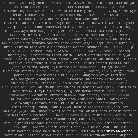
MeTheManwich
iosgamertool
Bob Ashton
INFADEL
Devin Mattox
Jon Martello
Jan
Wyatt Sui
LesterCovax
Cue
tran tuan
Bad Radish
Sebastian
暁子 清水
Dan Wheatley
Md. Wasif Anjum
Lewis of the Rat Brigade
Juan Pinilla
My Name
Iggy
Terifict
Kiddow
simsterns
Olivier Babet
Brandon Wilkie
BlackSkyNinja
Pavel Karapud
Daren Gallo
Peleg Tabib
Null
Cole Johnson
Joe Bergmann
Pav North
Mike Rogers
Bull Spit
Sage
Ryan Kirkland
Luke White
Yannick
falgn0n
CGSpoon
gubi
Daniel Robertson
Brennan Oort
sanxbile
Dustin McGlinchey
Matias Vialagro
lininx66
Joe Brady
Andre Buzzo
Christian Stankovic
Việt Anh Lê
LYRICS OF LIFE
Webora Studios
Sean
乐 音
Petros
眠瓏
James
John Deere
Roman Vyborny
John Woodall
an l
BZK Gaming Leo
chen zhen
MODECAM
Kevin Klever
dima sirababa
Andrew Pierce
Артем Бардин
nagi
FranklinTremplin
JL
Iustin Ocunschi
Joey Parrella
Christian Lee
Robert Hankinson
M0TH
Jack Ü
LCQP
FENG XU
Ali DeAdam
Styxx
GLASS ACT
kona
T1 Exotic
RZ
abby!
ll Stanced
Import_bpy
Hamsternator
Forest Katsch
NuWest
Antonio Castaldo
Daisy Jai
Tristan Davies
Jay Spurgeon
David Thomas
Samuel Vikse Bruvik
BusaBusa
C+HO aR
Taylor Williams
Vasily
Nikoloz Todua
ma de
Dennis Hosgood
Jared Bullard
John Dykes
Yihui Xiong
Jay Renteria
Lucie Královcová
BurpingMusquito
humansoulinterface
Hector Estrada
Ranya Zhong
_Blobster_
Le sun
megan lavoie
Spartan 052
Brayden evans
Austin Taylor
S Mingkwan
Wawy
Kerstetter
Gicly Rodríguez
DryingUEFN
IS IT?
Thunderjaw Thunderjaw
Carlos Martin Jr
Studio 9
Alberto Hernandez
Running Man
Digital Ancients
Vlajko Tomić
Dan Palasz
Fadil Bay
Fabricio BJS
Ash Younes
Mr Memz
Paweł Krysiak
Gavin Dasuta
The Mighty KC
Nifty Nic
UltimateTJF
Quistis
Reinier Weerts
MaxMinutiae
Adrián ramos
Oachkatzl Schwoaf
dr32768
corbin tinsley
Cassandra Stewart
MikeyLikesIt
Delano Lowes
doggybdog26
Chris Aitan
yuta t
Sean Woods
cubeorigins
Tommy Parish
Just Rovin
Austin Rea
Shane Yamamoto
Eugene Dementjev
Vitaliy Florin
Никуся Гноянко
Michael Eckert
John Fewell
Jon Mayo
مالك البلوشي
Qiaoyue Wang
Salem Alajmi
Fabian Brehm
Lemesle Maxence
Charles Everett
Alexa trade
HH
Keke
покупка байер
Poulet
Derek Messier
Trivi
Kevin Neal
Alex Souza
Cromatik
Slinky
Migu D
Yyyum
Nick Forshaw
Pascal Raymond Cazemier
Denis Moura Velasco
Sinclaire Black
Xenophik Xenophik
Tarik Sakalli
swarfey
Vojtech Proschl
Daniel Ruiz
Josiah Scott
13th
Mik
Harry Boorman
Andy Davis
Nikolai Petersen
Chris Layfield
Morrissey Alexander
swxift
savage Designer
Darcy Hodgson
Ryan Stelzleni
Martin Alexander
Giupponi