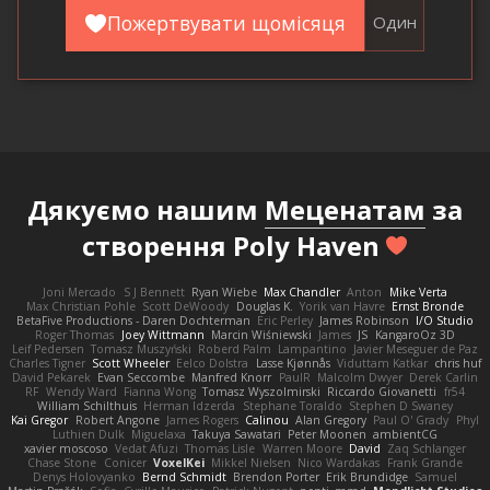
Пожертвувати щомісяця
Один
Дякуємо нашим
Меценатам
за
створення Poly Haven
Joni Mercado
S J Bennett
Ryan Wiebe
Max Chandler
Anton
Mike Verta
Max Christian Pohle
Scott DeWoody
Douglas K.
Yorik van Havre
Ernst Bronde
BetaFive Productions - Daren Dochterman
Eric Perley
James Robinson
I/O Studio
Roger Thomas
Joey Wittmann
Marcin Wiśniewski
James
JS
KangaroOz 3D
Leif Pedersen
Tomasz Muszyński
Roberd Palm
Lampantino
Javier Meseguer de Paz
Charles Tigner
Scott Wheeler
Eelco Dolstra
Lasse Kjønnås
Viduttam Katkar
chris huf
David Pekarek
Evan Seccombe
Manfred Knorr
PaulR
Malcolm Dwyer
Derek Carlin
RF
Wendy Ward
Fianna Wong
Tomasz Wyszolmirski
Riccardo Giovanetti
fr54
William Schilthuis
Herman Idzerda
Stephane Toraldo
Stephen D Swaney
Kai Gregor
Robert Angone
James Rogers
Calinou
Alan Gregory
Paul O' Grady
Phyl
Luthien Dulk
Miguelaxa
Takuya Sawatari
Peter Moonen
ambientCG
xavier moscoso
Vedat Afuzi
Thomas Lisle
Warren Moore
David
Zaq Schlanger
Chase Stone
Conicer
VoxelKei
Mikkel Nielsen
Nico Wardakas
Frank Grande
Denys Holovyanko
Bernd Schmidt
Brendon Porter
Erik Brundidge
Samuel