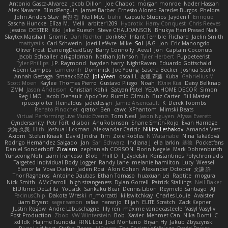
Antonio Gasca-Alvarez
Jacob Dillon
Joe Chabot
morgan monroe
Nader Hassan
Alex Navarre
BlindPenguin
James Barber
Ernesto Alonso Paredes Burgos
Pheldra
John Anders Stav
현진 김
Neil McG
buhii
Capsule Studios
Jayden !
Enrique
Sascha Huncke
Elīza M.
Melli
arbiter1209
Hyprotix
Harry Conquest
Chris Reeves
Jessica
DESTER
Kiki
Jake Ruesch
Steve CHAUDANSON
Bhukya Hari Prasad Naik
Slaytex Marshall
Gromit
Dan Pachter
dork667
Infant Terrible
Richard
Jaelin Smith
mattyrails
Carl Schwerin
Joeri Lefévre
Mike
Sol
J&G
Jon
Eric Manongdo
Oliver Frost
DancingDeadGuy
Barry Connolly
Aeval
Jon
Captain Coconuts
Jacob Schealler
ari-goldman
Nathan Johnson
Tyler Herbert
Puppeteerist
Tyler Phillips
J.P. Raymond
hayden harry
NightRaven
Eduardo Gottschald
Abeni Campos
cameronfr
Dominick
Joe Young
Sascha Becker
Joshua Scelfo
Annah Gestaga
SmaackBZ62
JollyYeen
oscall L
友理 斉藤
Kuba
Gabrielius M
Scott Moen
Kaylee
Thomas Pierro
Gustavo Pliego
Noah
Юлія Кізі
Daisy Belknap
ZMM
Jason Anderson
Christian Kohli
Satyan Patel
YEDA HOME DECOR
Simon
Reg_LMO
Jacob Denault
ApocDev
Rumlo Olmub
Buz Carter
Bill Master
rpcexploiter
Reinaldus
jadedesign
Jamie Arseneault
K
Derek Toombs
Renato Pinochet
qrator
Ben
cawc
XPhantom
Mimski Beats
Virtual Performing Live Music Events
Tom Neal
Jason Nguyen
Alyssa Everett
Cyndersanity
Petr Fořt
disiboi
AnuRobinson
Shane Smith-Rojo
Evan Harridge
大海 久我
lilith
Joshua Hickman
Aleksandar Caricic
Nikita Leshakov
Amanda Vest
Axiom
Stefan Knaak
David Jindra
Tim
Zoie Robles
N Watanabe
Nina Takáčová
Rodrigo Hernández Salgado
Jan
Sari Schwarz
Indiana J
ella larkin
基德
Pocketfans
Daniel Sonderhoff
Zicalam
zephaniah CORSON
Florin Negele
Mark Dohrenbusch
Yunseong Noh
Liam Trancoso
Blob
Phill D
T_Zydelski
Konstantinos Polychroniadis
Targeted Individual Body Logger
Randy Lane
melanie hamilton
Lucy
Weasel
Elanor la
Vova Diakur
Jaden Rosi
Alon Cohen
Alexander October
文謙 許
Thor Ragnaros
Antoine Daubas
Ethan Tomaso
huaxuan Lei
Raptite
mogura
Nick Smith
AMcCarroll
high strangeness
Dylan Gorrell
Patrick Stallings
Neil Baker
ElUltimo DeLaFila
Yousick
Sankaku Bear
Dennis Libon
Reymeld Santiago
AJ
FacinusChip
Dakota Wreski
n_morcatti
killswitchkay
Charles Louie
Avaister
Liam Bryant
sagar sasson
rafael naranjo
Elijah
ELITE Scratch
Zack Kepner
Justin Rogow
Andre Labuschagne
lily ren
maxime vandecasteele
Vasyl Vasyliv
Post Production
Zbob
VW Winterstein
Bob
Xavier
Mehmet Can
Nika Domi
C
xd Idk
Hajime Tsunoda
FRNL Lou
Joel Montano
Bryan Hy
Jakub Zbyszynski