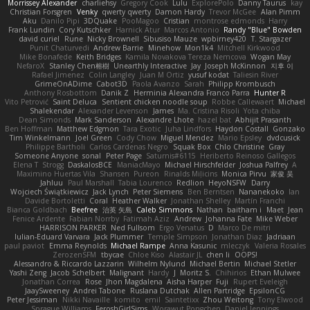
Morrissey Alexander
charliehsy
Gregory Cook
Lulu
ExplorePolo
Danny Taurus
kay
Christian Forsgren
Venky
qwerty qwerty
Damon Hardy
Trevor McGee
Alan Pimm
Aku
Danilo Pipi
3DQuake
PooMagoo
Cristian
montrose edmonds
Harry
Frank Lundin
Cory Kutschker
Harnick Atur
Marcos Antonio
Randy "Blue" Bowden
david curiel
Rune
Nicky Brownell
Sibusiso Mauze
wpbirney420
T. Stargazer
Punit Chaturvedi
Andrew Barrie
Minehow
Mon1k4
Mitchell Kirkwood
Mike Bonafede
Keith Bridges
Kamila Novakova Tereza Nemcova
Wogan May
NefaroX
Stanley Chen榕樹
Unearthly Interactive
Jay
Joseph McKinnon
지후 이
Rafael Jimenez
Colin Langley
Juan M Ortiz
yusuf kodat
Taliesin River
GrimeOnADime
Cabot3D
Paola Avanzo
Sarah
Philipp Krombusch
Anthony Rosbottom
Danik Z
Herminia Alexandra Franco Parra
Hunter R
Vito Petrović
Saint Deluca
Sentient chicken noodle soup
Robbe Callewaert
Michael
Shalekendar
Alexander Levenson
James
Ma. Cristina Risoli
Yota chiba
Dean Simonds
Mark Sanderson
Alexandre Lhote
hazel bat
Abhijit Prasanth
Ben Hoffman
Matthew Edgmon
Tara Exotic
Juha Lindfors
Haydon Costall
Gonzako
Tim Winkelmann
Joel Green
Cody Chow
Miguel Mendez
Mario Epsley
dvdcusick
Philippe Bartholi
Carlos Cardenas Negro
Squak Box
Chlo Christine
Gray
Someone Anyone
sonal
Peter Page
Saturnis#6115
Heriberto Reinoso Gallegos
Elena T
Strogg
DaskalosBCE
ManiacMayo
Michael Hirschfelder
Joshua Palfrey
A
Maximino Huertas Vila
Shansen
Pureon
Rinalds Miļicins
Monica Pirvu
家俊 吴
Jahluu
Paul Marshall
Tabia Lourenco
Redlion
HeyoNSFW
Darry
Wojciech Świątkiewicz
Jack Lynch
Peter Siemens
Ben Berntsen
Nananekoko
Ian
Davide Bortoletti
Coral
Heather Walker
Jonathan Shelley
Martín Franchi
Bianca Goldbach
Beefree
治英 矢島
Caleb Simmons
Nathan
baitham i
Maet
Jean
Fenice Ardente
Fabian Norrby
Fatimah Aziz
Andrew
Johanna Fate
Mike Weber
HARRISON PARKER
Ned Fullsom
Ergo Venatus
D
Marco De mitri
Iulian-Eduard Varvara
Jack Plummer
Temple Simpson
Jonathan Diaz
Jadriaan
paul paviot
Emma Reynolds
Michael Rampe
Anna Kasunic
mleczyk
Valeria Rosales
ZerozenSFM
tbycae
Chloe Kiso
Alastair JL
chen li
OOPS!
Alessandro & Riccardo Lazzarin
Wilhelm Nylund
Michael Bertin
Michael Stetler
Yashi Zeng
Jacob Schelbert
Malignant
Hardy
J
Moritz S.
Chihirios
Ethan Mulwee
Jonathan Correa
Rose
Jhon Magdalena
Aisha Harper
Fuji
Rupert Eveleigh
JaaySweeney
Andrei Tabone
Ruslana Dutchak
Allen Partridge
EpsilonCG
Peter Jessiman
Nikki Navaille
komito
emil
Saintetixx
Zhou Weitong
Tony Elwood
Sprague Williams
FeroshGirlSims
Worawut Pongchen
Daniel Jennings