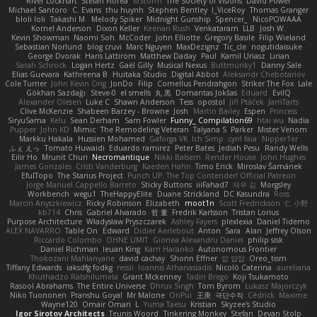
River Lockhart
Stefan Florea
MStorm
The Society of Visions
David Power
Michael Santoro
C. Evans
thu huynh
Stephen Bentley
I_ViceRoy
Thomas Granger
bloli loli
Takashi M.
Melody Spiker
Midnight Gunship
Spencer_
NicoPOWAAA
Kornel Anderson
Dixon Keller
Keenan Rush
Venkataram
LLB
Josh W.
Kevin Showman
Naomi Soh
McCoder
John Elliotte
Gregory Basile
Filip Wieland
Sebastian Norlund
blog cruvi
Marc Nguyen
MaxDezignz
Tic_cle
nogutidaisuke
George Dvorak
Haris Lattirom
Matthew Daday
Paul
Kamil Uriasz
Lirian
Sarah Schrock
Logan Hertz
Gaël Gilly
Musical Nexus
Buttmunky1
Danny Sale
Elias Guevara
Kathreena B
Huitaka Studio
Digital Abbot
Aleksandr Chebotariov
Cole Turner
John Kevin Ong
JonDo
Filip
Cornellus Pendrahgon
Striker The Fox
Lale
Gökhan Sazdağı
Steve-0
el smells
丸 黒
Domantas Jokšas
Eduard
EvilQ
Alexander Olesen
Luke C
Shawn Anderson
Tess
opostol
Jiří Ptáček
JamTarts
Clive McKenzie
Shabeen Barzey - Browne
Josh
Martin Bailey
Espen
Princess
SiryuSama
Kelu
Sean Derham
Sam Fowler
Funny_ Compilation69
htai wu
Nadia
Pupper
John KD
Mimic
The Remodeling Veteran
Talyana S
Parker
Mister Venom
Markku Hakala
Hussien Mohamed
Gaforga VK
Ich Simp
cyril faia
Nipper1er
ふぇ えっ
Tomato Huwaidi
Eduardo ramirez
Peter Bates
Jediah Pesu
Randy Wells
Eilir Ho
Mrunit Churi
Necromantique
Nikki Balsem
Render House
John Hughes
James Gonzales
Cristi Vanderburg
Kaeden Hahn
Timo Erick
Miroslav Šamánek
EfulTopo
The Starius Project
Punch UP: The Top Contender! Official Patreon
Jorge Manuel Cappello Barreto
Sticky Buttons
iiiFahad7
재우 김
Morgsley
Workbench
wegu1
TheHappyElite
Duane Strickland
DC Kasundra
Ross
Marcin Anyszkiewicz
Ricky Robinson
Elizabeth
moot1n
Scott Fredrickson
仁 小野
kb714
Chris
Gabriel Alvarado
哲 董
Fredrik Karlsson
Tristan Lorius
Purpose Architecture
Władysław Pryszczarek
Ashley Fayers
plexlexia
Daniel Tidemo
ALEX NAVARRO
Table On
Edward
Didier Aerlebout
Anton
Sara
Alan
Jeffrey Olson
Riccardo Colombo
OHNE LIMIT
Gionea Alexandru Daniel
philip sisk
Daniel Richman
Ieuan King
Karri Haranko
Autonomous Frontier
Thokozani Mahlanyane
david cachay
Shonn Effner
얍 얍얍
Oreo_tism
Tiffany Edwards
iaksdfg fodkg
ressii
Ioannis Athanasiadis
Nicolò Caterina
aureliana
Khuthadzo Ratshilumela
Grant Mckenney
Tadin Brego
Koji Tsukamoto
Rasool Abrahams
The Entire Universe
Dhruv Singh
Tom Byrom
Łukasz Majorczyk
Niko Tuononen
Pranshu Goyal
Mr Malone
OnPui
王庚
극단수작
Cédrick
Maxime
Wayne120
Omair Omari
L
Yuma Taesu
Kristian
Skyzee's Studio
Igor Sirotov Architects
Teunis Woord
Tinkering Monkey
Stefan
Devan Stolp