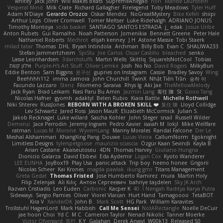
whitey
Jack John
Will Makes Beats
SupremeAhegao
nori
Marlise Launstein
Vesperal Mind
Milk Crate
Richard Gallagher
Firelegend
Toby Meadows
Tyler Huff
Adam N'Diaye
Gerardo Orozco
Oskar Mendez
NoGreatMystery
Bike Kefeli
shiipi
Arthur Lops
Oliver Cromwell
Tomer Meltser
Luke Ridehalgh
ADRIANO JONUS
Timothy Montoya
soda basket
SANTIAGO SANTOS ESTRADA
j_ edak
Josue Uribe
Anton Rubets
Gui Ramalho
Noah Patterson
Jomenikia
Bennett Greene
Peter Hale
Nathaniel Roberts
Mechrot
elijah kenney
J H
Astone Massie
Tobi Staerk
milad tatar
Thomas
DHL
Bryan Intindola
Archman
Billy Bob
Evan C
SHALIWA233
Stefan Jammertzheim
SpiSlu
Joe Carlos
Oscar Castillo
bleached
senko
Lasse Leonhardsen
3darchstuffs
Martin Wells
Skittlq
SquareIsNotCool
Tobias
אילון קשת
Purple-H's Art Stuff
Oliver Lemke
Josh
No No
David Rogers
MilkyBun
Eddie Benton
Sam Biggins
윤구선
gupries on Instagram
Cassie
Bradley Savoy
Wing
Beehhhh112
imma zamora
John Churchill
TwinX
Nhật Tiến Trần
승하 이
Facundo Lazzaro
Stenz
Filomeno Saraiva
Rhys lg
Aki Jae
TheMellowMelody
Jack Ryan
Brad Leikam
Nasi Paru Bu Amin
Jazmin Lang
宥任 陳
St
Gooo Tang
Nicolas Hafner
gyomh
adaktyl
Belen Rubio
Kiara Battle
Michelle Rothwell
Niki Shterev
RussJones
REBORN WITH A BROKEN SKILL ❤️
复任 陳
Lloyd Collidge
Lev Schwartz
Jared Ross
Jason Mault
Elizabeth McCormick
Julian S.
Jakob Recknagel
Luke willard
Sascha Kohler
John Steger
snail
Russell Wilder
Demerui
Jace Perrodin
Jeremy Ingram
Pedro Xavier
isaiah M
lokjl
Mike Wellfare
ratman
Lucas M. Morone
WyvernLang
Manny Morales
Randal Falcone
Der Le
Meshal Alshammari
KhangXing Pang
Douwe
Lucas Vieira
CallumNorm
Egoknight
Limitless Designs
tylerspetgoose
maurizio sciascia
Özgür Kaan Sevindi
Kayla B
Arian Castane
Akaiseutoseu
4DN
Thomas Harvey
Giuliano Hungria
Dionicio Galarza
David Ebbevi
Eda Aydemir
Logan Cox
Kyoto Wanderer
LEE EUNHA
JoyBox19
Play Usa
panic attack
Trip boy
heeno honee
Grigorii
Nicolas Scheer
Kai Krones
magda pawlak
ikung gmr
Titans Management
Greta Gedat
Thomas Fristed
Jose Humberto Ramirez
mura
Martin Holy
Filip Zelenjak
Ali Kılıç
Антон Сергеевич
bahriye taşdelen
Sky JK Arch
Razvan Cristiadis
Leo Euden
Carbonic
Kacper K
40. I Nengah Raditya Karya Putra
Sideways
Sergio Pamies
Oliver
Viorel Vlaican
Hurt Hand
Tamagoooo
TetaBOT
Kira V
XanderDK
John B.
Mark Scott
HG Park
William Karavites
Trollstuhl HagenLord
Mark Habbish
Call Me Sensei
NotARectangle
Noelle DeCuir
jae hoon Choi
Yd C
M C
Cameron Taylor
Nenad Nikolic
Tanner Moerke
Victor Ofvergard
苏打
K Y
Galahan
Derek Anwyl
W00k13
Released 50