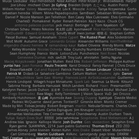
Mucai 'Daduska'
Paul Henderson
Nisse Axman
Peter Križan Jr.
WidowMakes
Harper
Joe Lihou
michael Chan
Jo Gylling
Braiden Dolph
たこーん
Austin Pierce
Willem Hörter
Valery
Maxence Vinot
Lev K
Woozle
Ackley
Tanya Krzywinska
Gorto
sebastian heredia
Villem
Milina Papadopoulos
SamBean
Sebastian Williams
igorrr
Daniel P
Nicole Manson
Jan Tellethon
Ben Casey
Max Cukrowski
Elvis Germano
CharlesD
Pomakenel
Ryder
Renart-Patreon
Kazo Kazo
Chuck CG
antonio palacios puertas
jack manzi
Bertinger
k
Tom Kayakson
GP
Christian Schau
Hristo Nikolov
将太郎 山田
kyomawolf
Rico Kanthatham
Marcus
ThatDude69
Edward Greenberg
Scruffy Wolf
Irwin Jomar
曜萌 石
Stephen Griffith
Pascal Bureau
Samuel Avraham
Steve Cypert
The Rusted Pixel
Alex Söderström
MoE MoW
Autumn Grace
Leonardo Grosso
Alexander Williams
KerriTheWriter
alejandro chavez herrera
V
ramandeep kaur
Rafael Oliveira
Wendy Morris
Matze
Kelley Womble
Nicolas Ocheda
Kiba
Crunchy Numbers
El/Ellie/Eleanor
Sean Humphrey
Franco
Malik
LotionZulu
Punchersize
Neil Rowe
Nicolas
Genevieve Dumas
rich
cav528
Troy Lutz
ahrotahn
Sethu Nguna
Maciej Krzyszkowski
Jonathan Mullen
Reid Ellis
Robert Jefferson
Philippe Authier
yunlai hao
Juan Fonseca
Paulo Trecenti
Karol Droszcz
Fancy Flannel
J Chris Druce
BraanFlakes08
Cut and Ripped
Patrick Perkins
Simon Lindauer
Chris Arko
Patrick M
Didadi Le
Salvatore Gambino
Callum Walton
etudenc
zylo
Daniel
Artem Zhuzhlikov
Sam Gao
Womp
Francois Lord
AirSickLowLander
Guillermo
Henrik Lindqvist
Village's hope Miniatures
Spark Lab
Seamus
La Monk
Kitsun3
Sabrina Yeong
Barbara Hanusiak
Mitch Landers
Richard
Haan
Pressman505
Katelynn Parsec
Jacob Duhon
포로루
Deborah
84d93r
Ryszard Abdul
Michael Zahn
Diego Bermudez
Raw Magic
Kelly Tomlinson | Vision Space
VuD
Jaii Orozco
Kimberly Hutchinson
貴 山崎
Ayomide Awe
Sicong Ouyang
bjakbjak
Davide Medici
Padraic McQuarrie
david james
Toriten57
Ginsnile Allen
Moritz Cremer
Made by Miri
Tobias Jensby
Robert Bergman
martin
NebularStreams
Charles Chen
Anxiety Opossum
Carlos Esplugues
Jim Kneuper
sebastian botero
Almantas Vasiliauskas
Tess Cornwall
Rahul Chandwaney
Austin Durban
Travis
Yuliya
Ralph Does Stuff
EEEEE
Jelle sahmkow
Scopitones
Brad Mellesmoen
A J
Andrew Islas
Ignacio
Kalliope Marie
Josh Dunfee
Gen
viviisection
Seraphin Ernst
Ryan game
SLAWWNN_ 2214
Juan pablo Gutierrez
Thomas Elrod
ZED ZED
James Abney
John kivinen
Kieran Kuhn
Alec Drake
Desert Viber
MutantMike
Carl Glittenberg
Martin Guldbaek
AVAinc.
Lariotjandy
papi bless
DRKRM
THG Creative
lia wu
joop van drunick
Julie Woodcock
nic96
Dzät
Maxim Krioukov