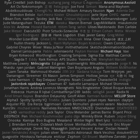
Rylai Crestfall
Josh Bishop
xuchang jiang
Hlynur G Asgeirsson
Anonymous Axolotl
Art Ov Nekromorph
正 明
Felix gogo
Joe Ford
Simon
Mana and Mayhem
Abdelkouddouss
ChengXi Yu
Michael Wilson
Amaury Faucon
Njan
Adenta Dar
Brandon Belisle
Karl-Heinz Köster
Ghoulishlycool
Jarle Styve
DHFG
name
Håkan Fors
nathan
Spidey
Jack Rao
Cristian Vigliano
Noah Kollmannsberger
Lutz
Jude Matanguihan
Tezuka
ETM
daraku
Marcin Biernat
LegoMilkMalik
miaukenzie
Alex Vo
Andrew
Horald Bartoldt
ttitim Tang
sahin
Ulises Maldonado
Ben Carlisle
Jake Messer
Exacute3D
Piotr Sztucki-Szewców
주호 정
Ethan Cohen
Metix
Winter
Igor Rodriguez
朋弥 林
Hank Logsdon
Elias
Javier Garay
Greg Miller
Wonder Lizard588
Gliese 570
Wiola Miszczak
Irina
Олег Гладков
凌太 上村
hullin thierry
Jackson L.
Harri Myllynen
Bojan Kostovic
Owen Connor
Gabriel Chvyrev
Wixer
Wasu Ju'Nior
mrthethatone
SketchedAnimationStudios
Daniel Larios-parra
Pablo
selvinsworld
Payton Heniser
Michael Hays
Vae
Bryan Kirkwood
Worthington
Creating Simpires
Sigma Eta
Matthias Carrick
Sagida T
Eddy
Raik Remus
APS Studio
Yvonne Ott
Menyhárt Marcell
Matthew Lowery
MrIncognito
Ed garas
Realmwrights
MikusMasquerade
jorge R
Ns
Khaidu
ryan jordan
Gabriel Malmgren
Dan Bojorquez Angulo
Williem McWhorter
Liam Tanaka
Mahmoud Khetabi
יניב חלה
Sladana Vukoja
Tom Weijnjes
jen
Danarogon
Streemer
Eli Mason
James Simpson
Hollow_Jenza
eje
지환 이
log
luke harrison
C
Ray Delapaz
Dmytro
Noah Couallier
Character34
indiiglo
Javlonbek rajabbayev
Crewman 47
Isabelle Lamarque
Michael Shimniok
Jonathan Harris
Andrea Lorenzo Mereghetti
Nils Ringlstetter
Osbiel Roque Arocha
Rebecca
Humza R Iqbal CombatNinja1269
laddc
sellig64
Javier
Radix N
Ariel Ilmari Kajava
Brandon DeLauney
Geoff Allen
Kamran Kadirov
MELUIP Store
Alpha3
Spotty Spotty YQ
TrixMix
Julian Quintero
julian reyes
Nareon
claytpn
Alquiler PS5
Era Rerza
bjgrimoari
Caleb Mcmullen
giovanni varani
Mackenzie
KuroShi
michael sierra
Nameless Renders
MMDCRAZED
DivineXavier
DEATHSTEED
Cli4D
vamsidhar reddy
Jack Taylor
Olov Melander
James Barrie
Bryant Price
DEEPNOX
Pen
Michael Koschmieder
pato dlgv
Wrinkly Blink
Ruben
Jesper Elling
Onooka
Kseniya
Boo Bugless
Mesaland
Winter Night
Mert İyiiz
forrobloxdev
J. Brendan Elmore
Octavia's Mesh Grove
MinhazMurks
Fxntxnile
Eric Moyer
qaylanuraya
Derek Ray
Waaagghh
Joshua Vincent
Amar
Declan Newell
Javier Fernández Alegre
julian silver
Nomadic Astronaut
Mark Vecchio
dosuken0122
quagootle
Hirokazu Yamakura
enitzur
Zephon
Gil Bruvel
Matthew Zaneski
junior