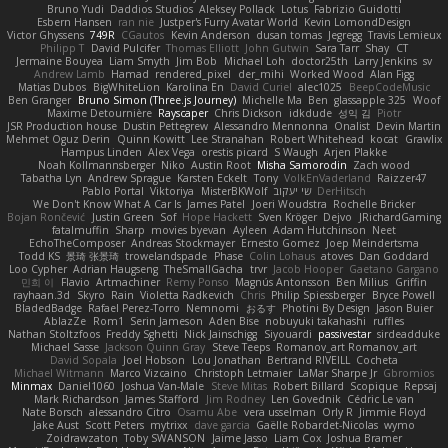
Bruno Yudi
Daddios Studios
Aleksey Pollack
Lotus
Fabrizio Guidotti
Esbern Hansen
ran nie
Justper's Furry Avatar World
Kevin LomondDesign
Victor Ghyssens
749R
CGautos
Kevin Anderson
dusan tomas
Jegregg
Travis Lemieux
Philipp T
David Pulcifer
Thomas Elliott
John Gutwin
Sara Tarr
Shay
CT
Jermaine Bouyea
Liam Smyth
Jim Bob
Michael Loh
doctor25th
Larry Jenkins
sv
Andrew Lamb
Hamad
rendered_pixel
der_mihi
Worked Wood
Alan Figg
Matias Dubos
BigWhiteLion
Karolina En
David Curiel
alec1025
BeepCodeMusic
Ben Granger
Bruno Simon (Three.js Journey)
Michelle Ma
Ben
glassapple 325
Woof
Maxime Detournière
Rayscaper
Chris Dickson
idkdude
성익 김
Piotr
JSR Production house
Dustin Pettegrew
Alessandro Mennonna
Onalist
Devin Martin
Mehmet Oguz Derin
Quinn Kowitt
Lee Stranahan
Robert Whitehead
kocat
Grawlix
Hampus Linden
Alex Vega
orestis picard
S Waugh
Arjen Plakke
Noah Kollmannsberger
Niko
Austin Root
Misha Samorodin
Zach wood
Tabatha Lyn
Andrew Sprague
Karsten Eckelt
Tony
VolkEnVaderland
Raizzer47
Pablo Portal
Viktoriya
MisterBKWolf
שי יעקוב
DerHitsch
We Don't Know What A Car Is
James Patel
Joeri Woudstra
Rochelle Bricker
Bojan Rončević
Justin Green
Sof
Hope Hackett
Sven Kröger
Dejvo
JRichardGaming
fatalmuffin
Sharp
movies byevan
Ayleen
Adam Hutchinson
Neet
EchoTheComposer
Andreas Stockmayer
Ernesto Gomez
Joep Meindertsma
Todd KS
景琦 张景琦
trowelandspade
Phase
Colin Lohaus
atoves
Dan Goddard
Loo Cypher
Adrian Haugseng
TheSmallGacha
trvr
Jacob Hooper
Gaetano Gargano
민희 이
Flavio
Artmachiner
Remy Ponso
Magnús Antonsson
Ben Milius
Griffin
rayhaan.3d
Skyro
Rain
Violetta Radkevich
Chris
Philip Spiessberger
Bryce Powell
BladedBadge
Rafael Perez-Torro
Nemnomi
おるす
Photini By Design
Jason Buier
AblazZe
Rom1
Serin Jameson
Aden Bise
nobuyuki takahashi
ruffles
Nathan Stoltzfoos
Freddy Sghetti
Nick Jainschigg
Siyouardi
passivestar
sirdeadduke
Michael Sasse
Jackson Quinn Gray
Steve Teeps
Romanov_art Romanov_art
David Sopala
Joel Hobson
Lou Jonathan
Bertrand RIVEILL
Cocheta
Michael Witmann
Marco Vizcaino
Christoph Letmaier
LaMar Sharpe Jr
Gbromios
Minmax
Daniel1060
Joshua Van-Male
Steve Mitas
Robert Billard
Scopique
Repsaj
Mark Richardson
James Stafford
Jim Rodney
Len Govednik
Cédric Le van
Nate Borsch
alessandro Citro
Osamu Abe
vera usselman
Orly R
Jimmie Floyd
Jake Aust
Scott Peters
mytrixx
dave garcia
Gaëlle Robardet-Nicolas
wymo
Zoidrawzaton
Toby SWANSON
Jaime Jasso
Liam Cox
Joshua Bramer