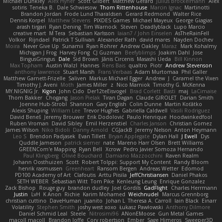
Michael Dunkley
Alex Hyner
Scott Gilbert
Matthew Gerard
Julius Brockelmann
Alex
sotiris
Teneka B.
Dale Schwiesow
Thom Rittenhouse
Marcin Ignac
Martinotti
Brandon Jordan
Frode Lund Tharaldsen
Gerard Redmond
Walter Rice
Dennis Korpel
Matthew Stevens
PIXDES Games
Michael Mayeux
George Giagias
arash tirgari
Ryan Dening
Tim Warnock
Steven
Deadlyblack
Lupo Marcio
creative mart
M Tera
Sebastian Karlsson
Iaian7 / John Einselen
AsTheRainFell
Volkor
Rijndael
Patrick T Sullivan
Alexander Rath
david mares
Nayden Dochev
Moira
Never Give Up
Sunamii
Ryan Rohrer
Andrew Oakley
Maraz
Mark Kohalmy
Michigan J Frog
Harvey Fong
CJ Guzman
Beefyblimps
Joakim Dahl
Jose
BingusGringus
Dale
Sid Brown
Jānis Circenis
Masashi Ueda
Bill Kinnon
Max Topham
Austin Walzl
Hannes
Rens Bais
qualtro
Piotr
Andrew Stevenson
anthony lawrence
Stuart Marsh
Frans Verbaas
Adam Murtomaa
Phil Galler
Matthew Garnett-Frizelle
Saliven
Markus Michael Egger
Andrew
J
Caramel the Vixen
Timothy J. Aveni
Moth
James Miller
z
Nico Marniok
Timothy G. McKenna
MY.NIGNIG Jr.
Kigon
John Cido
Der12teEisvogel
Brad Corlett
Basti
maj
LaCimaise
Thom Bakker
Chogang
Jason Pielak
Tiran Dagan
Claude GIROLET
Darian Smith
Joenne Hub-Strobl
Shannon
Gary English
Colin Dunne
Martin Koťátko
Alexis Shuping
William Lee
Trevor Hughes
Gabriella Caldwell
Vasili Rodriguez
David Beneš
Jeremy Brouwer
Erik Dodolović
Paulo Henrique
Hoodwinkedfool
Ruben Vroman
David Sibley
Emil Herzenstiel
Charles Janson
Christian Gomez
James Wilson
Niko Bidoli
Danny Arnold
CGJackB
Jeremy Nelson
Anton Heymann
Leo S
Brendon Padjasek
Evan Tillett
Bryan Applegate
Dylan Hall
J Ewell
Dys
Quddle Jameson
patrick siemer
nate
Mareno Harr Olsen
Brett Williams
GREENCom'e Mapping
Ryan Bell
Xcrow
Pedro Javier Somoza Hernando
Paul Klingberg
Olivié Bouchard
Damiano Mazzocchini
Raven Realm
Johann Oosthuizen
Scott
Robert Tolppi: Support My Content
Randy Bloom
henrik rasmussen
Greenheart
Ransom Bergen
Andreas Wetter
Edomod
PD100 Academy of Art
Clafoutis
Arttu Piisila
JeffChristiansen
Daniel Phakos
SETH WEBER
Sebastian Witt
Tom Pike
Kenleung Leung
Enrique Gonzalez
Zack Bishop
Rouge guy
brandon dudley
Joel Gordils
GadFlight
Charles Herrmann
Justin
LvH
K Anon
Richie
Karim Mohamed
Weichnudel
Marcus Grennborg
christian cuttino
DaveHuman
juanito
Johan L
Theresa A. Carroll
Iain Black
Einarr
Volatility
Stephen Smith
joshy west xoxo
Łukasz Pawłowski
Anthony Dilmore
Daniel Schmid Leal
Steele
Nitrosimi96
ANonEMoose
Gun Metal Games
macoll macoll
Brandon Joffe
Cory robertson
Ember
Sage Himeros
Sweeper3D