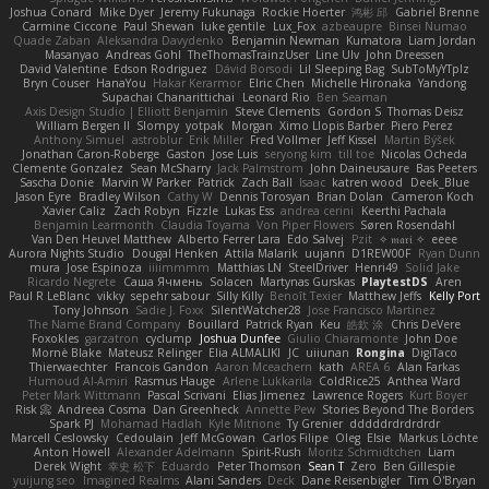
Joshua Conard
Mike Dyer
Jeremy Fukunaga
Rockie Hoerter
鸿彬 邱
Gabriel Brenne
Carmine Ciccone
Paul Shewan
luke gentile
Lux_Fox
azbeaupre
Binsei Numao
Quade Zaban
Aleksandra Davydenko
Benjamin Newman
Kumatora
Liam Jordan
Masanyao
Andreas Gohl
TheThomasTrainzUser
Line Ulv
John Dreessen
David Valentine
Edson Rodriguez
Dávid Borsodi
Lil Sleeping Bag
SubToMyYTplz
Bryn Couser
HanaYou
Hakar Kerarmor
Elric Chen
Michelle Hironaka
Yandong
Supachai Chanarittichai
Leonard Rio
Ben Seaman
Axis Design Studio | Elliott Benjamin
Steve Clements
Gordon S
Thomas Deisz
William Bergen II
Slompy
yotpak
Morgan
Ximo Llopis Barber
Piero Perez
Anthony Simuel
astroblur
Erik Miller
Fred Vollmer
Jeff Kissel
Martin Býšek
Jonathan Caron-Roberge
Gaston
Jose Luis
seryong kim
till toe
Nicolas Ocheda
Clemente Gonzalez
Sean McSharry
Jack Palmstrom
John Daineusaure
Bas Peeters
Sascha Donie
Marvin W Parker
Patrick
Zach Ball
Isaac
katren wood
Deek_Blue
Jason Eyre
Bradley Wilson
Cathy W
Dennis Torosyan
Brian Dolan
Cameron Koch
Xavier Caliz
Zach Robyn
Fizzle
Lukas Ess
andrea cerini
Keerthi Pachala
Benjamin Learmonth
Claudia Toyama
Von Piper Flowers
Søren Rosendahl
Van Den Heuvel Matthew
Alberto Ferrer Lara
Edo Salvej
Pzit
✧ 𝔪𝔞𝔯𝔦 ✧
eeee
Aurora Nights Studio
Dougal Henken
Attila Malarik
uujann
D1REW00F
Ryan Dunn
mura
Jose Espinoza
iiiimmmm
Matthias LN
SteelDriver
Henri49
Solid Jake
Ricardo Negrete
Саша Ячмень
Solacen
Martynas Gurskas
PlaytestDS
Aren
Paul R LeBlanc
vikky
sepehr sabour
Silly Killy
Benoît Texier
Matthew Jeffs
Kelly Port
Tony Johnson
Sadie J. Foxx
SilentWatcher28
Jose Francisco Martinez
The Name Brand Company
Bouillard
Patrick Ryan
Keu
皓欽 涂
Chris DeVere
Foxokles
garzatron
cyclump
Joshua Dunfee
Giulio Chiaramonte
John Doe
Mornè Blake
Mateusz Relinger
Elia ALMALIKI
JC
uiiunan
Rongina
DigiTaco
Thierwaechter
Francois Gandon
Aaron Mceachern
kath
AREA 6
Alan Farkas
Humoud Al-Amiri
Rasmus Hauge
Arlene Lukkarila
ColdRice25
Anthea Ward
Peter Mark Wittmann
Pascal Scrivani
Elias Jimenez
Lawrence Rogers
Kurt Boyer
Risk 📀
Andreea Cosma
Dan Greenheck
Annette Pew
Stories Beyond The Borders
Spark PJ
Mohamad Hadlah
Kyle Mitrione
Ty Grenier
dddddrdrdrdrdr
Marcell Ceslowsky
Cedoulain
Jeff McGowan
Carlos Filipe
Oleg
Elsie
Markus Löchte
Anton Howell
Alexander Adelmann
Spirit-Rush
Moritz Schmidtchen
Liam
Derek Wight
幸史 松下
Eduardo
Peter Thomson
Sean T
Zero
Ben Gillespie
yuijung seo
Imagined Realms
Alani Sanders
Deck
Dane Reisenbigler
Tim O'Bryan