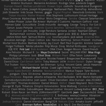
Kristinn Sturluson
Marianne Andersen
Rodrigo Silva
adelaide begalli
Duncan Hewitt
Mattias Lundstrom
Rowan Gipe
coshichi
Sounds And Dungeons
Eric G
Karen Collins
Joseph Krzywoszyja
Nathanaël Platz
FlameTop
AshenBone
Josh Strawder
Inês Sousa
Fennec
gaggle
Digital Prophet
Vsevolods Gniteckis
Mark
Tristan Voulelis
Walter Weaver
Alex Stephens
Luthonium Virtual Heritage
Илья Снопков
Alphaology
Arthur
Moto Designshop
Sandra
Classical Salamander
Stefan Plösser
Julian Rai Anwor
Mythical X Customs
Harrison Gafford
nost
Hemen Galal
GonzoNole
Zineb mounfik
damageg
George
Tony Li
For Got U
Canun
Juuso Pohjola
Gerardo Quiros Sanchez
Samuel Benning
piggy chop
Nathanaël
jan moudry
Jorge Panduro Santana
Jordan
Raphael Dahan
Muhammad
oominx
Nicola Baribeau
gavin poss
宣臣 紀
Adam Knight
Jeshire Kiten Katt
Samuel Bidne
Lisa
toomanydans
Jack saksik
Arianna Mex
Brooklen Ashleigh
Oliver Cretton
kiki
Patrick Balthrop
Simon Probert
micheal
Mortal Void Studios
Mathias Kirkeby
Jay Court
Bart Paul Dujardin
Anilene Gassner
Holger Tollbäck
Nikita Lebedev
Filip Morys
Doxy
Michel Kinfoussia
lewdgazer
川頁 可可
First Last
Bob Anderson
Ofek Chen
Keegan Moore
David French
Alex Pehotin
Michael R
Sai
Maya Enderland
Sxcret
WILLIAM HTAY
Misa Vlogs
Philipp Lehmann
bob
Elliot Sloss
William Peart
Effex Talon
Lukatonny
NautiluStudios
Chanakya
Jay Lane
Nicolas Fossard
Владислав Жуковський
Raje
Daviid Enzo
Carl-Simon Sahlin
Toby Watson
אלמוג
Andrei Barsan
Dylan Scruggs
Trul Trulsen
Maria Diavolova
Ian Brennan
なのは
Vincent Gates
Jakub Hasanov
Ivan R
Michael Keutel
Ishika
Coast Light Media
Hiromi Uematsu
Marco Scala Bertolin
Antonio
NocturnalKestrel
Markus Trappe
Tyler Nichols
penguin
Chris
D3 Anima
Matthew Schultz
Ali Jaafar
Cameron A Miele
Илья Несенюк
Reperak
alberto echavarria
Rod Barksdale
M M
Martin Kempster
Somebodyoncetoldme
Josh Laxen
Oliver Danielsen
Alex Duncan
silas 2534455
Carro1001
Thomas Anderson
Daniel Wilson
RAfort
Owen Maynard
Nico Cloud
George M. Dyck
Thbatcos
Dmytro Volovnenko
Stina Walberg
Cosmas A Demetriou
ענבר פז
Clem White
DeboxMojave
Meene Lindner
Vincent Ludwig Kiefner
BF2 _Pilot
Robert
Brian Racer
Ian Watts
JGWentworth877
Gan3e46
Jean
Dazzworks3d
Kilian
D. J.
Ahmed.ashii092112 ahmed092112
E. Belliveau
wesleyCrowbar
Vibralizer
Dominic Blake
Goglomo
takoslvt
Renn Exev
Musa muturi
Ducksink
Joshua Kendrick
Daniel Arendzen
Bang1324
Nekom Glew
Amako Izumi
jeffox09
Caro
Brennan Rafters
NewbieDot
iz o
Kay-S
Zee MacDonald