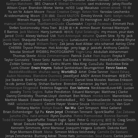
Kaitlyn Matchem
SBS
Chance K
Mistral Chronicles
cael mckinney
Jakey Floofle
Allison Cope
Brandon Morse
Vanta
ns103
Luigi Macaluso
simen stroek
19:48
Yu xin Ye
Adam Moore
Pascal Creative Design
Kelvin Yim
Yaroslav Leschenko
AI videomaking
Moon
正和 綱嶋
David KALFON
Dmitry Vinnik
Katti
keilyn nuñez
Wenxin Huang
Sarah BADJI
GrayDarth
Eli Herrington
ALP Gauna
manuel chiocchetta
ThatRamenDude
CluelessArt
Cергей Лозенко
Emmett Peck
Stefan Scotzniovsky
Hieu Tran
新之助 佐々木
Armin Bauer
Konrad Wantrych
E Barrios
Jack Malone
Harry Jumaidi
에이지
Eylül Solakoğlu
my moon, your stars
Jarod
Dinki
Alexey Vaitvud
Udi
Yurii Antonyuk
estuine
Queen Sitra
Fy Hy
Jack
Jacob Mars
Shaquita Puckett
Danning Lu
LunaLoutre
Andre Olivier
Andrew Rhyne
Dane Sands
Jdnbyd
William Parry
Zak Jarvis
Axel Allstar
vito schaniel
Ashley Cline
CHERRII
Tryvon Pittman
Heli Aldridge
jerry biggs jr
JakkeN
Anthony Castillo
Nikolai Strelioff
RYDBRG PHOTOGRAPHY
Yogev Levy
Abdullah Alshammari
Thomas Steele
Alicia Zimmermann
Patrick Zulke
Fran Aspen
Freyka V
Taylor Gonzalez
Trevor Seitz
Aaron
Eva Eoska V
Williscool
Here4StuffAndAllThat
Zoltán Simon
Londolan
Cedric Wurm
Max King
CucuZulu
Radosław Bela
Loris Olivier
Erwin Heyms
Rafael Santisteban Baumgartner
Fenrir Fawkes
MaddieMooMoon
shuhao wang
WorldBLD
Artet
Drew Tanner
Navid Eshaq
Aubin Nicoleau
Blandine Ducrocq
JewelEyed
ANDY
Anton Friedman
時里ZYC
Joe Stadnik
Brett Schmidt
Adam Derenne
Daniel Vera Morales
Mattias Eriksson
le-cds
Jamie Oakley
Shihan Barbee
Brenden Cameron
Jay Hart
Lourens Lessing
Dominique Fitzgerald
Federico Bagarolo
Eon Valterra
NeckbeardLover445
Lucian
cooshy
Toms Seglins
Fuller Pendleton
Eduard Marsinyac
Matthew J Clarke
Danny Dimbleby
Thomas Lloyd
clenhart
Ben Wilson
minkis kim
Manenblack
Martten Maasik
Edward Maxym
BetterAsBad _
RO
SwunkusSwede
hauke lienau
HAR
valsekamerplant
Cemile Høyer
Viviane Souza
Meredith Jones
Van Gun
Brittany Martin
Robyn Roach
Kai Wu
Carr Simpson
Mike Galland
Brian Eichenberger
Syl Pu
Kevin Jeryd
Christian Tennant
SporkSkaffel
Zac Zabawa
Junzhe Zhu
nate arnold
Flynn Duniho
Pietro Piemontese
Ronnie Barnett
Todd Bennion
SpacePuffle
Tristan Fogle
Spec
Peter G
rayryeng
鸝瑩 魏
Craig Smith
fatcat
Daisuke Nagasawa
Bruf4
Anastasia Komaritska
Laurent Belcour
Kenneth Simmons
Amir Mansour
Joaquim Vergara
Lizbeth
Dakota Klatt
Bryn Morrison-Elliott
Mana
Simeon Milkov Velchevsky
Camille De Bastiani
Jenya Zenchenko
Burning Astral
Three Hats
Jamonidas
Soul Evans
Carlos Javier