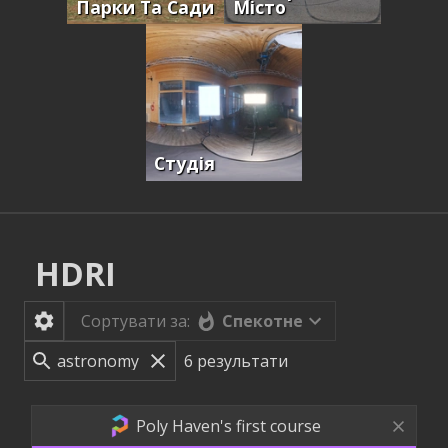
Парки Та Сади
Місто
Студія
HDRI
Спекотне
Сортувати за:
6
результати
Poly Haven's first course