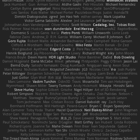
Martin Pražák
Sofia
Cyrille Maurice
Patrick Nugent
penti_mmd
Mondlicht Studios
Jack Humbert
Gun
Arman Sernaz
Atdhe Gashi
Petr Hloušek
Michael Fernandez
Caitlyn Byrne
paragsatyal
Nino Kapetanovic
Tobias Gallé
SonOfPorcupine
Leo Santos
Rob Waller
Michael Porter
Puzzlebox Props
Justin
honda78
Dimitri Diakopoulos
zgred
Jen Hao Yeh
esther carney
Mark Lopatka
Victor Gama Sabbithi
Alexlee
Jed Laurance
Jeff Barnaby
Johnathan Alan Vanderpool
Oliver Hotz
Scott Wilson
Cadalog, Inc.
Tobias Rösli
Rick Palmer
Neal Huston
sean dunderdale
Erel Herzog
OroborosNZ
RaptorBricks
Domenic S
Laura Ganis
Ike Li
Pietro Ponti
William Unsworth
Lorie Loeb
Fabrice Zaini
Andrew_D
R.H. García
William Carey
Michael B Johnson
G.P
Goro Fujita
Robert Wallis
Alexander Bachvarov
Evan Campbell
Rene Gansen
Clifford A Worsham
Fábio De Carvalho
Mike Festa
Martin Banak - Dr Zed
fred gissubel
Ayetheist
Edgard Costa
JJ
Pere Pau Sancho
Kevin Barnum
Henrik Berglund
Jay Piboontum
Patrick Lowry
Richard Wright
kiky
John Moon
Francis Boyle
Devin Harris
HDR Light Studio
Peter Baintner
Da5id
Bob Dowling
Daniel Fitzgerald
Dana McCabe
Miket
jehrmaig
f1rstpers0n
Peggy O'Brien
Jason Lai
Bernd Dully
Satoshi Yamasaki
Doug Auerbach
fengquan wang
Aeon Soul
Mark Krenz
Nicholas Rubin
Krzysztof Zwolinski
JG3
Nicolas Côté
V-o
Josh Purple
Peter Rittinger
Benjamin Schechter
Ryan Won-Meng Apuy
Liam Beck
AuroranFilms
Just Gollor
Glyn Wolf
亮作 淡波
Melody Helen MacFarlane
Makoto Izawa
Marc Lemoine
Vadim Turchin
Odin3D
Travis
Moiarte3d
Tim van Helsdingen
WyrmHead
Shawn Miller
Tawny Tomsen
Andy Hickmott
Mikayla
Hiroshi Saito
Steve Hurley
Sophie Gilbert
Grische
Nigel Hillyer
Art of 3D Rendering
Robert Simpson
Nizzero
Ritchie Owens
Agon Ushaku
Zisis Psalidas
Nelson C
Matthias
Stareagle
BunnyCyclops Bunny
J.C.
Jason Scott
Jacob Larson
Tom Jachmann
Max
Cristian Rocco
Daniel Raboldt
ray
Zach Hoy
Bernhard Hoffmann
Will Hattingh
Perard-Gayot
Bryan C
Bojan Spasojevic
Alan Camerer
Toby Yoda
Thater
Hazel Quantock
Neil Blakey-Milner
John Wagman
Victor Gan
Walter Bosse
Edgar San
Pamela Case
Jeff
Modicolitor
Frank Riccobono
Shaw Kaake
Panagiotis Tourlas
果冻_JS
Dave Liewald
Stephan S
Matt Allen
Paul Schicketanz
Norimichi Sano
DGagster
Matt Griffey
Ian Hubert
Linda Robbins
Richard Lyons
Joanne Tai
Mahe Dewan
Finn Bear
Ivan Sepulveda
Gabor Z
Jeremy Park
Cameron Keffer
Yan Shi
Ulrich Woehr
Chris Li
Zachary Capalbo
Kelly Johnson
Hannes Dreyer
Elektrospy
Buttered Side Down
The Dread Vixen Alinsa
Laura Kimmel
Timo Muraja
Tom Norman
Rodney Schmidt