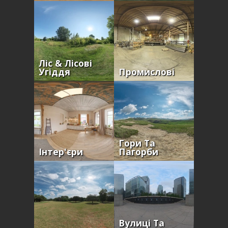
Ліс & Лісові
Угіддя
Промислові
Гори Та
Інтер'єри
Пагорби
Вулиці Та