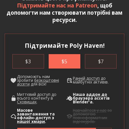
Підтримайте нас на Patreon
, щоб
допомогти нам створювати потрібні вам
ресурси.
Підтримайте Poly Haven!
$
3
$
5
$
7
Допоможіть нам
Ранній доступ
до
зробити
безкоштовні
майбутніх активів.
ассети
для всіх!
Миттєвий доступ до
Наша
аддон до
всього контенту в
браузера ассетів
Сховищах
.
Blender'а.
Масове
Навчайтеся у нас
за
завантаження та
допомогою
офлайн-доступ з
повноформатних
нашої хмари
.
відеокурсів.