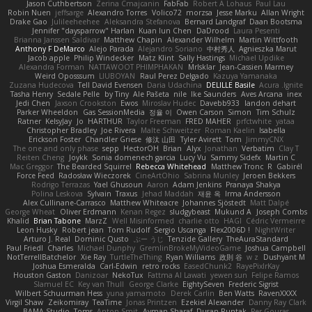
Jason Cuthbertson
Zerina Cmajcanin
FabFab
Robert A Lohaus
Paul Lau
Robin Nuen
jeffsarge
Alexandro Torres
Volico72
morzsa
Jesse Marku
Allan Wright
Drake Gao
Julileeheehee
Aleksandra Stefanova
Bernard Landgraf
Daan Bootsma
Jennifer "daysparrow" Harlan
Kuan lun Chen
DaDrood
Laura Pesenti
Brianna Janssen Saldivar
Matthew Chapin
Alexander Wilhelm
Martin Wittfooth
Anthony F DeMarco
Alejo Parada
Alejandro Soriano
中村秀人
Agnieszka Marut
Jacob apple
Philip Windecker
Matz Klint
Sally Hastings
Michael Updike
Alexandra Forman
NATTAWOOT PHIMPHAKAN
MrIsklar
Jean-Cassien Marmey
Weird Oposssum
LIUBOYAN
Raul Perez Delgado
Kazuya Yamanaka
Zuzana Hudecova
Tell David Evensen
Daria Udachina
DELILLE Basile
Acura .Ignite
Tasha Henry
Sedale Pelle
by Tiny
Ale Pašeta
nile
Ike Saunders
Aves Arcana
inex
Jedi Chen
Jaxson Crookston
Ewos
Miroslav Hudec
Davebb933
landon dehart
Parker Wheeldon
Gas SessionMedia
정율 이
Owen Carson
Simon
Tim Schulz
Ratner
KelsyJay
Jo
HARTHUR
Taylor Freeman
FRED MAHER
prfctwhite
yataa
Christopher Bradley
Joe Rivera
Malte Schweitzer
Roman Kaelin
Isabella
Erickson Foster
Chandler Griese
修汰 山田
Tyler Avirett
Tom
JimmyCNX
The one and only phase
sepp
HectorOH
Brian
Alyx
Jonathan
Verbatim
Clay T
Reiten Cheng
Joykk
Sonia domenech garcia
Lucy Vu
Sammy Sidefx
Martin C
Mac Greggor
The Bearded Squirrel
Rebecca Whitehead
Matthew Tronc
R
Gabirél
Force Feed
Radosław Wieczorek
CineArtOhio
Sabrina Munley
Jeroen Bekkers
Rodrigo Terrazas
Yael Ghusoun
Aaron
Adam Jenkins
Pranaya Shakya
Polina Leskova
Sylvain
Traxus
Jehad Maddah
재윤 옥
Irma Andersson
Alex Cullinane-Carrasco
Matthew Whiteacre
Johannes Sjöstedt
Matt Dalpé
George Wheat
Oliver Erdmann
Kenan Regez
sludgybeast
Mukund A
Joseph Combs
Khalid
Brian Tabone
MarzZ
Well Misinformed
charlie otto
HAGI
Cédric Vermeirre
Leon Husky
Robert jean
Tom Rudolf
Sergio Uscanga
Flex2006D !
NightWriter
Arturo J. Real
Dominic Qusto
ぶー うじ
Tenzide Gallery
TheAuraStandard
Paul Friedl
Charles
Michael Dunphy
GremlinBrokeMyVideoGame
Joshua Campbell
NotTerrellBatchelor
Xie Ray
TurtleTheThing
Ryan Williams
政則 谷
w z
Dushyant M
Joshua Esmeralda
Carl-Edwin
retro rocks
EasedChunk2
RayePixlrKay
Houston Gaston
Danizoar
NekoTux
Fattma Al Lawati
yewen sun
Felipe Ramos
Slamuel EC
Key van Thull
George Clarke
EightySeven
Frederic Sigrist
Wilbert Schuurman Hess
yuna yamamoto
Derek Carlin
Ben Watts
RavenXXXX
Virgil Shaw
Zeikomiray
TeaTime
Jonas Printzen
Ezekiel Alexander
Danny Ray Clark
BAMA Studio
Toms
Anton Smit
Ayman Sharaf
Dusan Runtak
Per Gouras