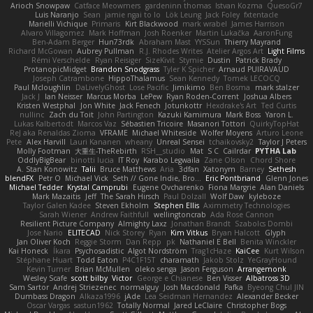
Arioch Snowpaw
Catface Meowmers
gardeninn thomas
Istvan Kozma
QuesoGr7
Luis Naranjo
Sean
jamie ngai to lo
Lök Leung
Jack Foley
fxtentacle
Marielli Vichique
Primaris
Kirt Blackwood
mark wrabel
James Harrison
Alvaro Villagomez
Mark Hoffman
Josh Roenker
Martin Lukačka
AaronFung
Ben-Adam Berger
Hun73rdk
Abraham Mast
YYSSun
Thierry Mayrand
Richard McGowan
Aubrey Pullman
R.J. Rhodes Writes
Atelier Argos Art
Light Films
Rémi Verschelde
Ryan Reisiger
SizeKivit
Stymie
Dustin
Patrick Brady
ProtanopicMidget
Brandon Snodgrass
Tyler K Spicher
Arnaud PUIRAVAUD
Joseph Catrambone
HippoThalamus
Sean Kennedy
Tomek LECOCQ
Paul Mcloughlin
DaLivelyGhost
Lose Pacific
Jimikimo
Ben Bosma
mark stalzer
Jack J
Ian Neisser
Marcus Morba
LePew
Ryan Roden-Corrent
Joshua Albers
Kristen Westphal
Jon White
Jack Fenech
Jotunkottr
Hexdrake's Art
Ted Curtis
nullinc
Zach du Toit
John Partington
Kazuki Kamimura
Mark Boss
Yaron L.
Lukas Kalbertodt
Marcos Vaz
Sébastien Tricoire
Masanori Tottori
QuirkyTopHat
ReJ aka Renaldas Zioma
VFRAME
Michael Whiteside
Wolfer Moyens
Arturo Leone
Pete
Alex Harvill
Lauri Kananen
wheany
Unreal Sensei
tchaikovsky2
Taylor J Peters
Molly Footman
大重生-TheRebirth
RSH__studio
Mat
S C
Cailrdar
PYTHA Lab
OddlyBigBear
binotti lucia
IT Roy
Karabo Legwaila
Zane Olson
Chord Shore
A. Stan Konowitz
Talii
Bruce Matthews
Aria
3dfan
Xatonym
Barney
Sethesh
blendFX
Petr O
Michael Vick
Seth // Gone Indie, Bro...
Eric Pontbriand
Glenn Jones
Michael Tedder
Krystal Camprubi
Eugene Ovcharenko
Fiona Margrie
Alan Daniels
Mark Mazaitis
Jeff
The Sarah Hirsch
Paul Dolzall
Wolf Daw
kyleboze
Taylor Galen Kadee
Steven Ekholm
Stephen Ellis
Aximmetry Technologies
Sarah Wiener
Andrew Faithfull
wellingtoncrab
Ada Rose Cannon
Resilient Picture Company
Almighty Laxz
Jonathan Brandt
Szabolcs Dombi
Jose Nario
ELITECAD
Nick Storey
Ryan
Kim Vitkus
Bryan Halcott
Glyph
Jan Oliver Koch
Reggie Storm
Dan Repp
pk
Nathaniel E Bell
Benita Winckler
Kai Honeck
Íkara
Psychosadistic
Algot Nordström
Trag1cHaze
KaiCee
Kurt Wilson
Stéphane Huart
Todd Eaton
P4C1F15T
charamath
Jakob Stolz
YeGrayHound
Kevin Turner
Brian McMullen
oleko senga
Jason Ferguson
Arrangemonk
Wesley Scafe
scott bilby
Victor
George e Chianese
Ben Visser
Albatross 3D
Sam Sartor
Andrej Striezenec
normalguy
Josh Macdonald
Pafka
Byeong Chul JIN
Dumbass Dragon
Alkaza1996
jAde
Lea Seidman Hernandez
Alexander Becker
Oscar Vargas
sastun1962
Totally Normal
Jared LeClaire
Christopher Bogs