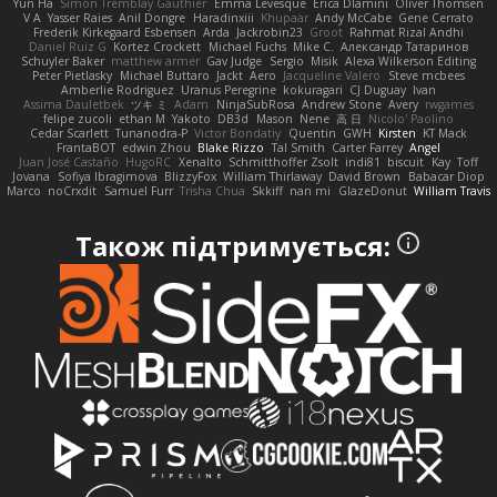
Yun Ha
Simon Tremblay Gauthier
Emma Levesque
Erica Dlamini
Oliver Thomsen
V A
Yasser Raies
Anil Dongre
Haradinxiii
Khupaar
Andy McCabe
Gene Cerrato
Frederik Kirkegaard Esbensen
Arda
Jackrobin23
Groot
Rahmat Rizal Andhi
Daniel Ruiz G
Kortez Crockett
Michael Fuchs
Mike C.
Александр Татаринов
Schuyler Baker
matthew armer
Gav Judge
Sergio
Misik
Alexa Wilkerson Editing
Peter Pietlasky
Michael Buttaro
Jackt
Aero
Jacqueline Valero
Steve mcbees
Amberlie Rodriguez
Uranus Peregrine
kokuragari
CJ Duguay
Ivan
Assima Dauletbek
ツキ ミ
Adam
NinjaSubRosa
Andrew Stone
Avery
rwgames
felipe zucoli
ethan M
Yakoto
DB3d
Mason
Nene
高 日
Nicolo' Paolino
Cedar Scarlett
Tunanodra-P
Victor Bondatiy
Quentin
GWH
Kirsten
KT Mack
FrantaBOT
edwin Zhou
Blake Rizzo
Tal Smith
Carter Farrey
Angel
Juan José Castaño
HugoRC
Xenalto
Schmitthoffer Zsolt
indi81
biscuit
Kay
Toff
Jovana
Sofiya Ibragimova
BlizzyFox
William Thirlaway
David Brown
Babacar Diop
Marco
noCrxdit
Samuel Furr
Trisha Chua
Skkiff
nan mi
GlazeDonut
William Travis
Також підтримується: