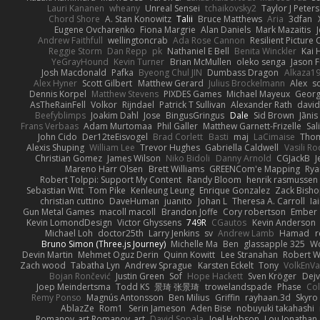
Lauri Kananen
wheany
Unreal Sensei
tchaikovsky2
Taylor J Peters
Chord Shore
A. Stan Konowitz
Talii
Bruce Matthews
Aria
3dfan
Eugene Ovcharenko
Fiona Margrie
Alan Daniels
Mark Mazaitis
J
Andrew Faithfull
wellingtoncrab
Ada Rose Cannon
Resilient Pictur
Reggie Storm
Dan Repp
pk
Nathaniel E Bell
Benita Winckler
Kai 
YeGrayHound
Kevin Turner
Brian McMullen
oleko senga
Jason 
Josh Macdonald
Pafka
Byeong Chul JIN
Dumbass Dragon
Alkaza1
Alex Hyner
Scott Gilbert
Matthew Gerard
Julius Brockelmann
Alex
so
Dennis Korpel
Matthew Stevens
PIXDES Games
Michael Mayeux
Georg
AsTheRainFell
Volkor
Rijndael
Patrick T Sullivan
Alexander Rath
davi
Beefyblimps
Joakim Dahl
Jose
BingusGringus
Dale
Sid Brown
Jānis
Frans Verbaas
Adam Murtomaa
Phil Galler
Matthew Garnett-Frizelle
Sal
John Cido
Der12teEisvogel
Brad Corlett
Basti
maj
LaCimaise
Thom
Alexis Shuping
William Lee
Trevor Hughes
Gabriella Caldwell
Vasili R
Christian Gomez
James Wilson
Niko Bidoli
Danny Arnold
CGJackB
J
Mareno Harr Olsen
Brett Williams
GREENCom'e Mapping
Rya
Robert Tolppi: Support My Content
Randy Bloom
henrik rasmussen
Sebastian Witt
Tom Pike
Kenleung Leung
Enrique Gonzalez
Zack Bish
christian cuttino
DaveHuman
juanito
Johan L
Theresa A. Carroll
Ia
Gun Metal Games
macoll macoll
Brandon Joffe
Cory robertson
Ember
Kevin LomondDesign
Victor Ghyssens
749R
CGautos
Kevin Anderson
Michael Loh
doctor25th
Larry Jenkins
sv
Andrew Lamb
Hamad
r
Bruno Simon (Three.js Journey)
Michelle Ma
Ben
glassapple 325
W
Devin Martin
Mehmet Oguz Derin
Quinn Kowitt
Lee Stranahan
Robert W
Zach wood
Tabatha Lyn
Andrew Sprague
Karsten Eckelt
Tony
VolkEnV
Bojan Rončević
Justin Green
Sof
Hope Hackett
Sven Kröger
Dej
Joep Meindertsma
Todd KS
景琦 张景琦
trowelandspade
Phase
Col
Remy Ponso
Magnús Antonsson
Ben Milius
Griffin
rayhaan.3d
Skyro
AblazZe
Rom1
Serin Jameson
Aden Bise
nobuyuki takahashi
Romanov_art Romanov_art
David Sopala
Joel Hobson
Lou Jonathan