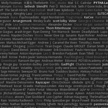
Molly Footman
大重生-TheRebirth
RSH__studio
Mat
S C
Cailrdar
PYTHA La
Xatonym
Barney
Sethesh
blendFX
Petr O
Michael Vick
Seth // Gone Indie, Bro
eff
The Sarah Hirsch
Paul Dolzall
Wolf Daw
kyleboze
Taylor Galen Kadee
St
e Company
Almighty Laxz
Jonathan Brandt
Szabolcs Dombi
Jose Nario
ELITEC
Honeck
Íkara
Psychosadistic
Algot Nordström
Trag1cHaze
KaiCee
Kurt Wils
Ferguson
Arrangemonk
Wesley Scafe
scott bilby
Victor
George e Chianese
B
996
jAde
Lea Seidman Hernandez
Alexander Becker
Oscar Vargas
sastun19
tiris
Teneka B.
Dale Schwiesow
Thom Rittenhouse
Marcin Ignac
Martinotti
B
e Giagias
arash tirgari
Ryan Dening
Tim Warnock
Steven
Deadlyblack
Lupo
d mares
Nayden Dochev
Moira
Never Give Up
Sunamii
Ryan Rohrer
Andrew 
 Circenis
Masashi Ueda
Bill Kinnon
Max Topham
Austin Walzl
Hannes
Rens 
iven
Markus Michael Egger
Andrew
J
Caramel the Vixen
Timothy J. Aveni
Mot
 Bakker
Chogang
Jason Pielak
Tiran Dagan
Claude GIROLET
Darian Smith
J
odriguez
David Beneš
Jeremy Brouwer
Erik Dodolović
Paulo Henrique
Hoodw
eremy Nelson
Anton Heymann
Leo S
Brendon Padjasek
Evan Tillett
Bryan Ap
n Bell
Xcrow
Pedro Javier Somoza Hernando
Paul Klingberg
Olivié Bouchard
Greenheart
Ransom Bergen
Andreas Wetter
Edomod
PD100 Academy of Ar
op
Rouge guy
brandon dudley
Joel Gordils
GadFlight
Charles Herrmann
Just
in Black
Einarr
Volatility
Stephen Smith
joshy west xoxo
Łukasz Pawłowski
An
Sage Himeros
Sweeper3D
Bruno Yudi
Daddios Studios
Aleksey Pollack
Lot
dusan tomas
Jegregg
Travis Lemieux
Philipp T
David Pulcifer
Thomas Elliott
endered_pixel
der_mihi
Worked Wood
Alan Figg
Matias Dubos
BigWhiteLio
oof
Maxime Detournière
Rayscaper
Chris Dickson
idkdude
성익 김
Piotr
JS
hitehead
kocat
Grawlix
Hampus Linden
Alex Vega
orestis picard
S Waugh
aderland
Raizzer47
Pablo Portal
Viktoriya
MisterBKWolf
שי יעקוב
DerHitsch
W
vo
JRichardGaming
fatalmuffin
Sharp
movies byevan
Ayleen
Adam Hutchins
in Lohaus
atoves
Dan Goddard
Loo Cypher
Adrian Haugseng
TheSmallGac
Rain
Violetta Radkevich
Chris
Philip Spiessberger
Bryce Powell
BladedBadg
ruffles
Nathan Stoltzfoos
Freddy Sghetti
Nick Jainschigg
Siyouardi
passivest
Bertrand RIVEILL
Cocheta
Michael Witmann
Marco Vizcaino
Christoph Letma