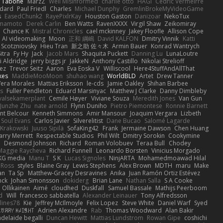
n Tabone
MarzZ
Well Misinformed
charlie otto
HAGI
Cédric Vermeirre
dard
Paul Friedl
Charles
Michael Dunphy
GremlinBrokeMyVideoGame
s
EasedChunk2
RayePixlrKay
Houston Gaston
Danizoar
NekoTux
amamoto
Derek Carlin
Ben Watts
RavenXXXX
Virgil Shaw
Zeikomiray
Chance K
Mistral Chronicles
cael mckinney
Jakey Floofle
Allison Cope
AI videomaking
Moon
正和 綱嶋
David KALFON
Dmitry Vinnik
Katti
 Scotzniovsky
Hieu Tran
新之助 佐々木
Armin Bauer
Konrad Wantrych
itra
Fy Hy
Jack
Jacob Mars
Shaquita Puckett
Danning Lu
LunaLoutre
i Aldridge
jerry biggs jr
JakkeN
Anthony Castillo
Nikolai Strelioff
ez
Trevor Seitz
Aaron
Eva Eoska V
Williscool
Here4StuffAndAllThat
kes
MaddieMooMoon
shuhao wang
WorldBLD
Artet
Drew Tanner
Vera Morales
Mattias Eriksson
le-cds
Jamie Oakley
Shihan Barbee
s
Fuller Pendleton
Eduard Marsinyac
Matthew J Clarke
Danny Dimbleby
valsekamerplant
Cemile Høyer
Viviane Souza
Meredith Jones
Van Gun
Junzhe Zhu
nate arnold
Flynn Duniho
Pietro Piemontese
Ronnie Barnett
nt Belcour
Kenneth Simmons
Amir Mansour
Joaquim Vergara
Lizbeth
Soul Evans
Carlos Javier
Silverelitist
Dane Bucao
Salomé Lagarde
 Krakowski
Juuso Sipilä
SofaKing42
Frank
Jermaine Dawson
Chen Huang
arry Merrett
Respectable Studios
Phil Wilt
Dmitry Sorokin
Cookymine
n
Desmond Johnson
Richard
Roman Volobuev
Teraa Bull
Chodey
Maggie Raycheva
Richard Funnell
Leonardo Borsten
Vinicius Morgado
KG media
Manu T
S K
Lucas Signoles
NinjARTA
Mohamedmoawad Hilal
Ross
styles
Blaine Gray
Lewis Stephens
Alex Brown
MDTH
maru
Make
an
Ta Sp
Matthew-Gracey Desravines
Anika
Juan Ramón Ortiz Estévez
nck
Johan Simonsson
dokiderg
Brian Lane
Nathan Salla
S A Cooke
 Ollikainen
Aimé
cloudhed
Duskfall
Samuel Bassale
Mathijs Peerboom
d
Will
francesco sabbatella
Alexander Leinauer
Tony Alfredsson
lines78
Kie
Jeffrey McIlmoyle
Felix Lopez
Steve White
Daniel Warf
Syed
꒒ꀎꋪꋪꌩ ꀘꈤꀤꁅꃅ꓄
Adrien Alexandre
Rab
Thomas Woodward
Alan Bakir
adelaide begalli
Duncan Hewitt
Mattias Lundstrom
Rowan Gipe
coshichi