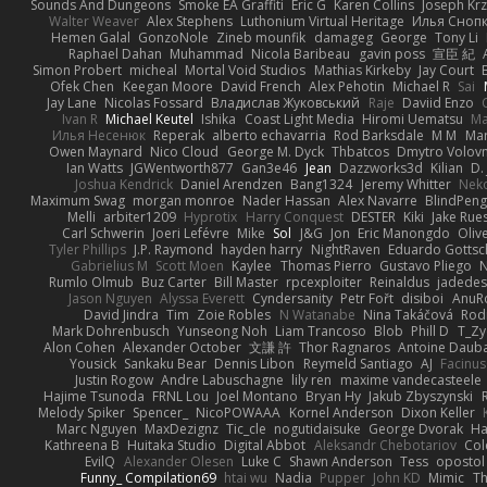
Sounds And Dungeons
Smoke EA Graffiti
Eric G
Karen Collins
Joseph Kr
Walter Weaver
Alex Stephens
Luthonium Virtual Heritage
Илья Сноп
Hemen Galal
GonzoNole
Zineb mounfik
damageg
George
Tony Li
Raphael Dahan
Muhammad
Nicola Baribeau
gavin poss
宣臣 紀
Simon Probert
micheal
Mortal Void Studios
Mathias Kirkeby
Jay Court
Ofek Chen
Keegan Moore
David French
Alex Pehotin
Michael R
Sai
Jay Lane
Nicolas Fossard
Владислав Жуковський
Raje
Daviid Enzo
Ivan R
Michael Keutel
Ishika
Coast Light Media
Hiromi Uematsu
Ma
Илья Несенюк
Reperak
alberto echavarria
Rod Barksdale
M M
Mar
Owen Maynard
Nico Cloud
George M. Dyck
Thbatcos
Dmytro Volov
Ian Watts
JGWentworth877
Gan3e46
Jean
Dazzworks3d
Kilian
D. 
Joshua Kendrick
Daniel Arendzen
Bang1324
Jeremy Whitter
Nek
Maximum Swag
morgan monroe
Nader Hassan
Alex Navarre
BlindPeng
Melli
arbiter1209
Hyprotix
Harry Conquest
DESTER
Kiki
Jake Rue
Carl Schwerin
Joeri Lefévre
Mike
Sol
J&G
Jon
Eric Manongdo
Oliv
Tyler Phillips
J.P. Raymond
hayden harry
NightRaven
Eduardo Gottsc
Gabrielius M
Scott Moen
Kaylee
Thomas Pierro
Gustavo Pliego
Rumlo Olmub
Buz Carter
Bill Master
rpcexploiter
Reinaldus
jadedes
Jason Nguyen
Alyssa Everett
Cyndersanity
Petr Fořt
disiboi
AnuR
David Jindra
Tim
Zoie Robles
N Watanabe
Nina Takáčová
Rod
Mark Dohrenbusch
Yunseong Noh
Liam Trancoso
Blob
Phill D
T_Zy
Alon Cohen
Alexander October
文謙 許
Thor Ragnaros
Antoine Daub
Yousick
Sankaku Bear
Dennis Libon
Reymeld Santiago
AJ
Facinu
Justin Rogow
Andre Labuschagne
lily ren
maxime vandecasteele
Hajime Tsunoda
FRNL Lou
Joel Montano
Bryan Hy
Jakub Zbyszynski
Melody Spiker
Spencer_
NicoPOWAAA
Kornel Anderson
Dixon Keller
Marc Nguyen
MaxDezignz
Tic_cle
nogutidaisuke
George Dvorak
Ha
Kathreena B
Huitaka Studio
Digital Abbot
Aleksandr Chebotariov
Col
EvilQ
Alexander Olesen
Luke C
Shawn Anderson
Tess
opostol
Funny_ Compilation69
htai wu
Nadia
Pupper
John KD
Mimic
Th