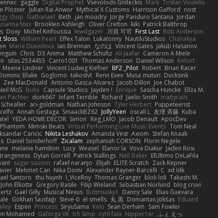
Fennec
gaggle
Digital Prophet
Vsevolods Gniteckis
Mark
Tristan Voulelis
an Plösser
Julian Rai Anwor
Mythical X Customs
Harrison Gafford
nost
ggy chop
Nathanaël
Beth
jan moudry
Jorge Panduro Santana
Jordan
Arianna Mex
Brooklen Ashleigh
Oliver Cretton
kiki
Patrick Balthrop
ys
Doxy
Michel Kinfoussia
lewdgazer
川頁 可可
First Last
Bob Anderson
ot Sloss
William Peart
Effex Talon
Lukatonny
NautiluStudios
Chanakya
sen
Maria Diavolova
Ian Brennan
なのは
Vincent Gates
Jakub Hasanov
enguin
Chris
D3 Anima
Matthew Schultz
Ali Jaafar
Cameron A Miele
an
silas 2534455
Carro1001
Thomas Anderson
Daniel Wilson
RAfort
Meene Lindner
Vincent Ludwig Kiefner
BF2 _Pilot
Robert
Brian Racer
Dominic Blake
Goglomo
takoslvt
Renn Exev
Musa muturi
Ducksink
S
Zee MacDonald
Antonio Gasca-Alvarez
Jacob Dillon
Joe Chabot
Neil McG
buhii
Capsule Studios
Jayden !
Enrique
Sascha Huncke
Elīza M.
an Pachter
dork667
Infant Terrible
Richard
Jaelin Smith
mattyrails
 Schealler
ari-goldman
Nathan Johnson
Tyler Herbert
Puppeteerist
celfo
Annah Gestaga
SmaackBZ62
JollyYeen
oscall L
友理 斉藤
Kuba
atel
YEDA HOME DECOR
Simon
Reg_LMO
Jacob Denault
ApocDev
XPhantom
Mimski Beats
Virtual Performing Live Music Events
Tom Neal
ksandar Caricic
Nikita Leshakov
Amanda Vest
Axiom
Stefan Knaak
ns
Daniel Sonderhoff
Zicalam
zephaniah CORSON
Florin Negele
ane
melanie hamilton
Lucy
Weasel
Elanor la
Vova Diakur
Jaden Rosi
strangeness
Dylan Gorrell
Patrick Stallings
Neil Baker
ElUltimo DeLaFila
yant
sagar sasson
rafael naranjo
Elijah
ELITE Scratch
Zack Kepner
avier
Mehmet Can
Nika Domi
Alexander Rayner-Barcelli
C
xd Idk
ael Santoro
thu huynh
I_ViceRoy
Thomas Granger
bloli loli
Takashi M.
John Elliotte
Gregory Basile
Filip Wieland
Sebastian Norlund
blog cruvi
ertz
Gaël Gilly
Musical Nexus
Buttmunky1
Danny Sale
Elias Guevara
ale
Gökhan Sazdağı
Steve-0
el smells
丸 黒
Domantas Jokšas
Eduard
ailey
Espen
Princess
SiryuSama
Kelu
Sean Derham
Sam Fowler
en Mohamed
Gaforga VK
Ich Simp
cyril faia
Nipper1er
ふぇ えっ