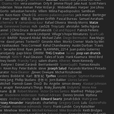
Osamu Abe
vera usselman
Orly R
Jimmie Floyd
Jake Aust
Scott Peters
enderson
Nisse Axman
Peter Križan Jr.
WidowMakes
Harper
Joe Lihou
Gorto
sebastian heredia
Villem
Milina Papadopoulos
SamBean
eon
Kazo Kazo
Chuck CG
antonio palacios puertas
jack manzi
Bertinger
f
Irwin Jomar
曜萌 石
Stephen Griffith
Pascal Bureau
Samuel Avraham
z herrera
V
ramandeep kaur
Rafael Oliveira
Wendy Morris
Matze
as
Genevieve Dumas
rich
cav528
Troy Lutz
ahrotahn
Sethu Nguna
lannel
J Chris Druce
BraanFlakes08
Cut and Ripped
Patrick Perkins
Lander
Guillermo
Henrik Lindqvist
Village's hope Miniatures
Spark Lab
rah
84d93r
Ryszard Abdul
Michael Zahn
Diego Bermudez
Raw Magic
rie
david james
Toriten57
Ginsnile Allen
Moritz Cremer
Made by Miri
 Vasiliauskas
Tess Cornwall
Rahul Chandwaney
Austin Durban
Travis
on
Seraphin Ernst
Ryan game
SLAWWNN_ 2214
Juan pablo Gutierrez
ariotjandy
papi bless
DRKRM
THG Creative
lia wu
joop van drunick
DennyB
NAN YI
Paul Gleason
Tales of Scale
Hank Kaamura
Mind Bird
tney Xenith
Francky Tang
salem shams
Alheren
Kevin Kennedy
Evelyne I
Dániel Zarándi
BenYanken69
SomeGuyBS
Tomas Kiniulis
in
Kevin Roy
Peter Balicki
steve
Joseph Salud
Facundo Martinez Pintado
larator
Now Eleanor
Денис Оницев
Michał Roszkowski
ardens
Bobbit M.
Karl
敦智 紀
Tjoffex
Levent Göçer
Szymon Kaniewski
immy Jung
Phillip Studans
준현 이
Jorn Bakker
Lloros Sarano
Mitchell
Hamish Gawn
DocD
Bu
Angelie
simon dewey
Alastair Johnson
ps
anaptr
RenAzuma's Things
Risky_Bunny98
EndyArts
Mone Ane
pmane
金 康
Robert Marino
Victor De los Santos
Manfred
Philipp Jainz
ter
Madeleine Andersson
Nahuel Adreani
Dennis Smolek
Mythina
Happy
Andrey Lebrov
sbuk
Edward Swartz
Jonah Edick
Wahrgrave
issey Alexander
Harpbeats
charliehsy
Gregory Cook
Lulu
ExplorePolo
Cristian
montrose edmonds
Harry
Frank Lundin
Cory Kutschker
ie
Minehow
Mon1k4
Mitchell Kirkwood
Mike Bonafede
Keith Bridges