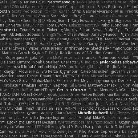
ells
Eilir Ho
Mrunit Churi
Necromantique
Nikki Balsem
Render House
John
nder! Official Patreon
Jorge Manuel Cappello Barreto
Sticky Buttons
iiiFahad
oot1n
Scott Fredrickson
仁 小野
kb714
Chris
Gabriel Alvarado
哲 董
Fredrik
ard
Didier Aerlebout
Anton
Sara
Alan
Jeffrey Olson
Riccardo Colombo
OHN
chay
Shonn Effner
얍 얍얍
Oreo_tism
Tiffany Edwards
iaksdfg fodkg
ressii
I
ire Universe
Dhruv Singh
Tom Byrom
Łukasz Majorczyk
Niko Tuononen
Pra
Architects
Teunis Woord
Tinkering Monkey
Stefan
Devan Stolp
Rylai Crestfal
yhem
Abdelkouddouss
ChengXi Yu
Michael Wilson
Amaury Faucon
Njan
Ade
ah Kollmannsberger
Lutz
Jude Matanguihan
Tezuka
ETM
Marcin Biernat
mi
gor Rodriguez
朋弥 林
Hank Logsdon
Elias
Javier Garay
Greg Miller
Wonder L
Gabriel Chvyrev
Wixer
Wasu Ju'Nior
mrthethatone
SketchedAnimationStudios
Matthias Carrick
Sagida T
Eddy
Raik Remus
APS Studio
Yvonne Ott
Menyhár
an Bojorquez Angulo
Williem McWhorter
Liam Tanaka
Mahmoud Khetabi
חלה
 Delapaz
Dmytro
Noah Couallier
Character34
indiiglo
Javlonbek rajabbayev
cca
Humza R Iqbal CombatNinja1269
laddc
sellig64
Javier
Radix N
Ariel Ilm
n
claytpn
Alquiler PS5
Era Rerza
bjgrimoari
Caleb Mcmullen
giovanni varani
elander
James Barrie
Bryant Price
DEEPNOX
Pen
Michael Koschmieder
pato
via's Mesh Grove
MinhazMurks
Fxntxnile
Eric Moyer
qaylanuraya
Derek Ray
e
Hirokazu Yamakura
enitzur
Zephon
Gil Bruvel
Matthew Zaneski
junior
whi
dows
Tyler Huff
Adam N'Diaye
Gerardo Orozco
Oskar Mendez
NoGreatMys
TIAGO SANTOS ESTRADA
j_ edak
Josue Uribe
Anton Rubets
Gui Ramalho
Noa
Thomas
DHL
Bryan Intindola
Archman
Billy Bob
Evan C
SHALIWA233
Stef
ol
Tobias
אילון קשת
Purple-H's Art Stuff
Oliver Lemke
Josh
No No
David Rog
ohn Churchill
TwinX
Nhật Tiến Trần
승하 이
Facundo David Lazzaro
Stenz
Fi
Nicolas Hafner
gyomh
adaktyl
Kiara Battle
Michelle Rothwell
Niki Shterev
Ru
emerui
Jace Perrodin
Jeremy Ingram
isaiah M
lokjl
Mike Wellfare
ratman
Lu
orm
Egoknight
Limitless Designs
tylerspetgoose
maurizio sciascia
Özgür Kaan
ox
Kyoto Wanderer
LEE EUNHA
JoyBox19
Play Usa
panic attack
Trip boy
he
Ramirez
mura
Martin Holy
Filip Zelenjak
Ali Kılıç
Антон Сергеевич
bahriye 
rel Vlaican
Hurt Hand
Tamagoooo
TetaBOT
Kira V
XanderDK
John B.
Mark 