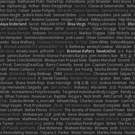
zywoszyja
Nathanaël Platz
FlameTop
AshenBone
Josh Strawder
Inês Sousa
ков
Alphaology
Arthur
Moto Designshop
Sandra
Classical Salamander
Stef
For Got U
Canun
Juuso Pohjola
Gerardo Quiros Sanchez
Samuel Benning
pi
Adam Knight
Jeshire Kiten Katt
Samuel Bidne
Lisa
toomanydans
Jack saksik
Bart Paul Dujardin
Anilene Gassner
Holger Tollbäck
Nikita Lebedev
Filip Mor
Maya Enderland
Sxcret
WILLIAM HTAY
Misa Vlogs
Philipp Lehmann
bob
Elli
Carl-Simon Sahlin
Toby Watson
אלמוג
Andrei Barsan
Dylan Scruggs
Trul Trul
rco Scala Bertolin
Antonio
NocturnalKestrel
Markus Trappe
Tyler Nichols
p
tin Kempster
Somebodyoncetoldme
Josh Laxen
Oliver Danielsen
Alex Dunc
nenko
Stina Walberg
Cosmas A Demetriou
ענבר פז
Clem White
DeboxMojave
J.
Ahmed.ashii092112 ahmed092112
E. Belliveau
wesleyCrowbar
Vibralizer
om Glew
Amako Izumi
jeffox09
Caro
Brennan Rafters
NewbieDot
iz o
Kay-
uin
James Barber
Ernesto Alonso Paredes Burgos
John Anders Stav
현진 김
sch
Steve CHAUDANSON
Bhukya Hari Prasad Naik
Slaytex Marshall
Gromit
D
er Frost
DancingDeadGuy
Barry Connolly
Aeval
Jon
Captain Coconuts
Jacob
hald
Abeni Campos
cameronfr
Dominick
Joe Young
Sascha Becker
Joshua S
Noah
Юлія Кізі
Daisy Belknap
ZMM
Jason Anderson
Christian Kohli
Satyan P
ign
Jamie Arseneault
K
Derek Toombs
Renato Pinochet
qrator
Ben
cawc
obinson
Shane Smith-Rojo
Evan Harridge
大海 久我
lilith
Joshua Hickman
Ale
rigo Hernández Salgado
Jan
Sari Schwarz
Indiana J
ella larkin
基德
Pocketfa
delski
Konstantinos Polychroniadis
Targeted Individual Body Logger
Randy L
as
Ethan Tomaso
huaxuan Lei
Raptite
mogura
Nick Smith
AMcCarroll
high 
sChip
Dakota Wreski
n_morcatti
killswitchkay
Charles Louie
Avaister
Liam Br
Vasyl Vasyliv
Post Production
Zbob
VW Winterstein
StorysComplete
Bob
X
River Lockhart
Stefan Florea
MStorm
The Society of Visions
David Power
Mich
Keenan Rush
Venkataram
LLB
Josh W.
Kevin Showman
Naomi Soh
McCoder
ris Lattirom
Matthew Daday
Paul
Kamil Uriasz
Lirian
Sarah Schrock
Logan H
e Turner
John Kevin Ong
JonDo
Filip
Cornellus Pendrahgon
Striker The Fox
L
Jiří Ptáček
JamTarts
Clive McKenzie
Shabeen Barzey - Browne
Josh
Martin B
e Remodeling Veteran
Talyana S
Parker
Mister Venom
Markku Hakala
Hussi