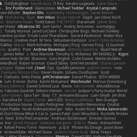
b
OddlyBigBear
binotti lucia
IT Roy
Karabo Legwaila
Zane Olson
...
Eric Pontbriand
Glenn Jones
Michael Tedder
Krystal Camprubi
even Ekholm
Stephen Ellis
Aximmetry Technologies
Sarah Wiener
AD
Nick Storey
Ryan
Kim Vitkus
Bryan Halcott
Glyph
Jan Oliver Koch
on
Stéphane Huart
Todd Eaton
P4C1F15T
charamath
Jakob Stolz
en Visser
Albatross 3D
Sam Sartor
Andrej Striezenec
normalguy
62
Totally Normal
Jared LeClaire
Christopher Bogs
Michael Dunkley
randon Jordan
Frode Lund Tharaldsen
Gerard Redmond
Walter Rice
 Marcio
creative mart
M Tera
Sebastian Karlsson
Iaian7 / John Einselen
Oakley
Maraz
Mark Kohalmy
Michigan J Frog
Harvey Fong
CJ Guzman
Bais
qualtro
Piotr
Andrew Stevenson
anthony lawrence
Stuart Marsh
h
James Miller
z
Nico Marniok
Timothy G. McKenna
MY.NIGNIG Jr.
Kigon
oenne Hub-Strobl
Shannon
Gary English
Colin Dunne
Martin Koťátko
inkedfool
Ruben Vroman
David Sibley
Emil Herzenstiel
Charles Janson
plegate
Dylan Hall
J Ewell
Dys
Quddle Jameson
patrick siemer
nate
Damiano Mazzocchini
Raven Realm
Johann Oosthuizen
Scott
t
Clafoutis
Arttu Piisila
JeffChristiansen
Daniel Phakos
SETH WEBER
in
LvH
K Anon
Richie
Karim Mohamed
Weichnudel
Marcus Grennborg
thony Dilmore
Daniel Schmid Leal
Steele
Nitrosimi96
ANonEMoose
us
Fabrizio Guidotti
Esbern Hansen
ran nie
Justper's Furry Avatar World
John Gutwin
Sara Tarr
Shay
CT
Jermaine Bouyea
Liam Smyth
Jim Bob
n
Karolina En
David Curiel
alec1025
BeepCodeMusic
Ben Granger
R Production house
Dustin Pettegrew
Alessandro Mennonna
Onalist
Arjen Plakke
Noah Kollmannsberger
Niko
Austin Root
Misha Samorodin
e Don't Know What A Car Is
James Patel
Joeri Woudstra
Rochelle Bricker
on
Neet
EchoTheComposer
Andreas Stockmayer
Ernesto Gomez
ha
trvr
Jacob Hooper
Gaetano Gargano
민희 이
Flavio
Artmachiner
e
Rafael Perez-Torro
Nemnomi
おるす
Photini By Design
Jason Buier
ar
sirdeadduke
Michael Sasse
Jackson Quinn Gray
Steve Teeps
ier
LaMar Sharpe Jr
Gbromios
Minmax
Daniel1060
Joshua Van-Male