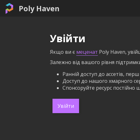
Poly Haven
Увійти
Якщо ви є
меценат
Poly Haven, увій
Залежно від вашого рівня підтримк
Ранній доступ до ассетів, перш
Доступ до нашого хмарного серв
Спонсоруйте ресурс постійно щ
Увійти