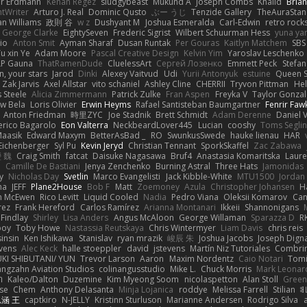
er Erdmann
Kenan Regez
sludgybeast
Mukund A
Joseph Combs
Khalid
Bria
htWriter
Arturo J. Real
Dominic Qusto
ぶー うじ
Tenzide Gallery
TheAuraStan
an Williams
政則 谷
w z
Dushyant M
Joshua Esmeralda
Carl-Edwin
retro rock
George Clarke
EightySeven
Frederic Sigrist
Wilbert Schuurman Hess
yuna y
io
Anton Smit
Ayman Sharaf
Dusan Runtak
Per Gouras
Kaitlyn Matchem
SBS
u xin Ye
Adam Moore
Pascal Creative Design
Kelvin Yim
Yaroslav Leschenko
LP Gauna
ThatRamenDude
CluelessArt
Cергей Лозенко
Emmett Peck
Stefan
, your stars
Jarod
Dinki
Alexey Vaitvud
Udi
Yurii Antonyuk
estuine
Queen S
Zak Jarvis
Axel Allstar
vito schaniel
Ashley Cline
CHERRII
Tryvon Pittman
Hel
 Steele
Alicia Zimmermann
Patrick Zulke
Fran Aspen
Freyka V
Taylor Gonzal
w Bela
Loris Olivier
Erwin Heyms
Rafael Santisteban Baumgartner
Fenrir Faw
Anton Friedman
時里ZYC
Joe Stadnik
Brett Schmidt
Adam Derenne
Daniel 
erico Bagarolo
Eon Valterra
NeckbeardLover445
Lucian
cooshy
Toms Seglin
Maasik
Edward Maxym
BetterAsBad _
RO
SwunkusSwede
hauke lienau
HAR
Eichenberger
Syl Pu
Kevin Jeryd
Christian Tennant
SporkSkaffel
Zac Zabawa
 魏
Craig Smith
fatcat
Daisuke Nagasawa
Bruf4
Anastasia Komaritska
Laure
y
Camille De Bastiani
Jenya Zenchenko
Burning Astral
Three Hats
Jamonidas
y
Nicholas Day
Svetlin
Marco Evangelisti
Jack Kibble-White
MTU1500
Jordan
na
JEFF
Plane2House
Bob F
Matt
Zoemoney
Azula
Christopher Johansen
H
n McEwen
Rico Levitt
Liquid Cooled
Nadia
Pedro Viana
Oleksii Komarov
Ca
rez
Frank Hereford
Carlos Ramírez
Arianna Montanari
Ikkeii
Shannonigans
 Findlay
Shirley
Lisa Anders
Angus McAloon
George Willaman
Sparazza D
R
ooy
Toby Howe
Nastassia Reutskaya
Chris Wintermyer
Liam Davis
chris reis
sinsin
Ken Ishikawa
Stanislav
ryan mrazik
峻辰 朱
Joshua Jacobs
Joseph Dign
evens
Alec Keck
halle stoeppler
david
jstevens
Martín Niz Tutoriales
Combri
KI SHIBUTANI/ YUN
Trevor Larson
Aaron
Maxim Nordentz
Caio Notari
Tomi
angzahn Aviation Studios
colinangusstudio
Mike L.
Chuck Morris
Mark Leonar
ת
Kaleo/Dalton
Duzemine
Kim Myeong Soom
nicolaspetton
Alan Stoll
Green
se
Chem
Anthony Delasanta
Minja Lojanica
roddye
Melissa Farrell
Stilian
ꌃ
涵 王
captkiro
N-JELLY
Kristinn Sturluson
Marianne Andersen
Rodrigo Silva