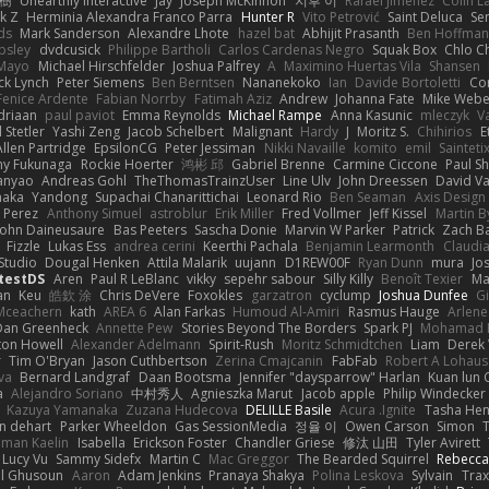
榕樹
Unearthly Interactive
Jay
Joseph McKinnon
지후 이
Rafael Jimenez
Colin L
k Z
Herminia Alexandra Franco Parra
Hunter R
Vito Petrović
Saint Deluca
Se
ds
Mark Sanderson
Alexandre Lhote
hazel bat
Abhijit Prasanth
Ben Hoffman
psley
dvdcusick
Philippe Bartholi
Carlos Cardenas Negro
Squak Box
Chlo Ch
Mayo
Michael Hirschfelder
Joshua Palfrey
A
Maximino Huertas Vila
Shansen
ck Lynch
Peter Siemens
Ben Berntsen
Nananekoko
Ian
Davide Bortoletti
Co
Fenice Ardente
Fabian Norrby
Fatimah Aziz
Andrew
Johanna Fate
Mike Webe
driaan
paul paviot
Emma Reynolds
Michael Rampe
Anna Kasunic
mleczyk
V
 Stetler
Yashi Zeng
Jacob Schelbert
Malignant
Hardy
J
Moritz S.
Chihirios
E
Allen Partridge
EpsilonCG
Peter Jessiman
Nikki Navaille
komito
emil
Sainteti
my Fukunaga
Rockie Hoerter
鸿彬 邱
Gabriel Brenne
Carmine Ciccone
Paul S
anyao
Andreas Gohl
TheThomasTrainzUser
Line Ulv
John Dreessen
David Va
naka
Yandong
Supachai Chanarittichai
Leonard Rio
Ben Seaman
Axis Design 
 Perez
Anthony Simuel
astroblur
Erik Miller
Fred Vollmer
Jeff Kissel
Martin B
John Daineusaure
Bas Peeters
Sascha Donie
Marvin W Parker
Patrick
Zach Ba
Fizzle
Lukas Ess
andrea cerini
Keerthi Pachala
Benjamin Learmonth
Claudi
Studio
Dougal Henken
Attila Malarik
uujann
D1REW00F
Ryan Dunn
mura
Jo
testDS
Aren
Paul R LeBlanc
vikky
sepehr sabour
Silly Killy
Benoît Texier
Ma
an
Keu
皓欽 涂
Chris DeVere
Foxokles
garzatron
cyclump
Joshua Dunfee
G
Mceachern
kath
AREA 6
Alan Farkas
Humoud Al-Amiri
Rasmus Hauge
Arlene
Dan Greenheck
Annette Pew
Stories Beyond The Borders
Spark PJ
Mohamad 
ton Howell
Alexander Adelmann
Spirit-Rush
Moritz Schmidtchen
Liam
Derek
r
Tim O'Bryan
Jason Cuthbertson
Zerina Cmajcanin
FabFab
Robert A Lohaus
va
Bernard Landgraf
Daan Bootsma
Jennifer "daysparrow" Harlan
Kuan lun 
a
Alejandro Soriano
中村秀人
Agnieszka Marut
Jacob apple
Philip Windecker
Kazuya Yamanaka
Zuzana Hudecova
DELILLE Basile
Acura .Ignite
Tasha Hen
n dehart
Parker Wheeldon
Gas SessionMedia
정율 이
Owen Carson
Simon
man Kaelin
Isabella
Erickson Foster
Chandler Griese
修汰 山田
Tyler Avirett
Lucy Vu
Sammy Sidefx
Martin C
Mac Greggor
The Bearded Squirrel
Rebecca
l Ghusoun
Aaron
Adam Jenkins
Pranaya Shakya
Polina Leskova
Sylvain
Trax