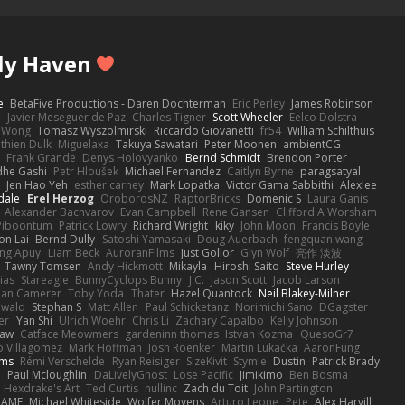
ly Haven
e
BetaFive Productions - Daren Dochterman
Eric Perley
James Robinson
o
Javier Meseguer de Paz
Charles Tigner
Scott Wheeler
Eelco Dolstra
a Wong
Tomasz Wyszolmirski
Riccardo Giovanetti
fr54
William Schilthuis
thien Dulk
Miguelaxa
Takuya Sawatari
Peter Moonen
ambientCG
s
Frank Grande
Denys Holovyanko
Bernd Schmidt
Brendon Porter
dhe Gashi
Petr Hloušek
Michael Fernandez
Caitlyn Byrne
paragsatyal
Jen Hao Yeh
esther carney
Mark Lopatka
Victor Gama Sabbithi
Alexlee
dale
Erel Herzog
OroborosNZ
RaptorBricks
Domenic S
Laura Ganis
Alexander Bachvarov
Evan Campbell
Rene Gansen
Clifford A Worsham
 Piboontum
Patrick Lowry
Richard Wright
kiky
John Moon
Francis Boyle
on Lai
Bernd Dully
Satoshi Yamasaki
Doug Auerbach
fengquan wang
ng Apuy
Liam Beck
AuroranFilms
Just Gollor
Glyn Wolf
亮作 淡波
Tawny Tomsen
Andy Hickmott
Mikayla
Hiroshi Saito
Steve Hurley
ias
Stareagle
BunnyCyclops Bunny
J.C.
Jason Scott
Jacob Larson
lan Camerer
Toby Yoda
Thater
Hazel Quantock
Neil Blakey-Milner
ewald
Stephan S
Matt Allen
Paul Schicketanz
Norimichi Sano
DGagster
er
Yan Shi
Ulrich Woehr
Chris Li
Zachary Capalbo
Kelly Johnson
paw
Catface Meowmers
gardeninn thomas
Istvan Kozma
QuesoGr7
o Villagomez
Mark Hoffman
Josh Roenker
Martin Lukačka
AaronFung
lms
Rémi Verschelde
Ryan Reisiger
SizeKivit
Stymie
Dustin
Patrick Brady
Q
Paul Mcloughlin
DaLivelyGhost
Lose Pacific
Jimikimo
Ben Bosma
Hexdrake's Art
Ted Curtis
nullinc
Zach du Toit
John Partington
RAME
Michael Whiteside
Wolfer Moyens
Arturo Leone
Pete
Alex Harvill