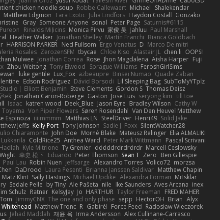
angley
Juan M Ortiz
yusuf kodat
Taliesin River
GrimeOnADime
Cabot3D
ntient chicken noodle soup
Robbe Callewaert
Michael
Shalekendar
Matthew Edgmon
Tara Exotic
Juha Lindfors
Haydon Costall
Gonzako
ristine
Gray
Someone Anyone
sonal
Peter Page
Saturnis#6115
Pureon
Rinalds Miļicins
Monica Pirvu
家俊 吴
Jahluu
Paul Marshall
ral
Heather Walker
Jonathan Shelley
Martín Franchi
Bianca Goldbach
r
HARRISON PARKER
Ned Fullsom
Ergo Venatus
D
Marco De mitri
aleria Rosales
ZerozenSFM
tbycae
Chloe Kiso
Alastair JL
chen li
OOPS!
than Mulwee
Jonathan Correa
Rose
Jhon Magdalena
Aisha Harper
Fuji
xx
Zhou Weitong
Tony Elwood
Sprague Williams
FeroshGirlSims
hewan
luke gentile
Lux_Fox
azbeaupre
Binsei Numao
Quade Zaban
lentine
Edson Rodriguez
Dávid Borsodi
Lil Sleeping Bag
SubToMyYTplz
Studio | Elliott Benjamin
Steve Clements
Gordon S
Thomas Deisz
ýšek
Jonathan Caron-Roberge
Gaston
Jose Luis
seryong kim
till toe
ll
Isaac
katren wood
Deek_Blue
Jason Eyre
Bradley Wilson
Cathy W
a Toyama
Von Piper Flowers
Søren Rosendahl
Van Den Heuvel Matthew
se Espinoza
iiiimmmm
Matthias LN
SteelDriver
Henri49
Solid Jake
tthew Jeffs
Kelly Port
Tony Johnson
Sadie J. Foxx
SilentWatcher28
iulio Chiaramonte
John Doe
Mornè Blake
Mateusz Relinger
Elia ALMALIKI
 Lukkarila
ColdRice25
Anthea Ward
Peter Mark Wittmann
Pascal Scrivani
Hadlah
Kyle Mitrione
Ty Grenier
dddddrdrdrdrdr
Marcell Ceslowsky
 Wight
幸史 松下
Eduardo
Peter Thomson
Sean T
Zero
Ben Gillespie
Paul Lau
Robin Nuen
jeffsarge
Alexandro Torres
Volico72
morzsa
Chen
DaDrood
Laura Pesenti
Brianna Janssen Saldivar
Matthew Chapin
Matz Klint
Sally Hastings
Michael Updike
Alexandra Forman
MrIsklar
ry
Sedale Pelle
by Tiny
Ale Pašeta
nile
Ike Saunders
Aves Arcana
inex
Tim Schulz
Ratner
KelsyJay
Jo
HARTHUR
Taylor Freeman
FRED MAHER
Tom
JimmyCNX
The one and only phase
sepp
HectorOH
Brian
Alyx
 Whitehead
Matthew Tronc
R
Gabirél
Force Feed
Radosław Wieczorek
us
Jehad Maddah
재윤 옥
Irma Andersson
Alex Cullinane-Carrasco