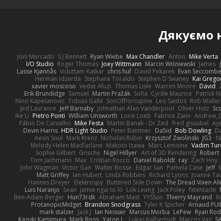
Дякуємо
Joni Mercado
S J Bennett
Ryan Wiebe
Max Chandler
Anton
Mike Verta
I/O Studio
Roger Thomas
Joey Wittmann
Marcin Wiśniewski
James
Lasse Kjønnås
Viduttam Katkar
chris huf
David Pekarek
Evan Seccomb
Herman Idzerda
Stephane Toraldo
Stephen D Swaney
Kai Grego
xavier moscoso
Vedat Afuzi
Thomas Lisle
Warren Moore
David
Erik Brundidge
Samuel
Martin Pražák
Sofia
Cyrille Maurice
Patrick 
Nino Kapetanovic
Tobias Gallé
SonOfPorcupine
Leo Santos
Rob Waller
Jed Laurance
Jeff Barnaby
Johnathan Alan Vanderpool
Oliver Hotz
Sc
Ike Li
Pietro Ponti
William Unsworth
Lorie Loeb
Fabrice Zaini
Andrew_
Fábio De Carvalho
Mike Festa
Martin Banak - Dr Zed
fred gissubel
Aye
Devin Harris
HDR Light Studio
Peter Baintner
Da5id
Bob Dowling
Da
Aeon Soul
Mark Krenz
Nicholas Rubin
Krzysztof Zwolinski
JG3
N
Melody Helen MacFarlane
Makoto Izawa
Marc Lemoine
Vadim Tur
Sophie Gilbert
Grische
Nigel Hillyer
Art of 3D Rendering
Robert
Tom Jachmann
Max
Cristian Rocco
Daniel Raboldt
ray
Zach Hoy
John Wagman
Victor Gan
Walter Bosse
Edgar San
Pamela Case
Jeff
Matt Griffey
Ian Hubert
Linda Robbins
Richard Lyons
Joanne Tai
Hannes Dreyer
Elektrospy
Buttered Side Down
The Dread Vixen Al
Luis Naranjo
Sean
jamie ngai to lo
Lök Leung
Jack Foley
fxtentacle
Ben-Adam Berger
Hun73rdk
Abraham Mast
YYSSun
Thierry Mayrand
R
ProtanopicMidget
Brandon Snodgrass
Tyler K Spicher
Arnaud PU
mark stalzer
Jack J
Ian Neisser
Marcus Morba
LePew
Ryan Rod
Kazuki Kamimura
Mark Boss
Yaron L.
Lukas Kalbertodt
Marcos Vaz
Sé