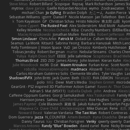
Steve Mitas
Robert Billard
Scopique
Repsaj
Mark Richardson
James St
mytrixx
dave garcia
Gaëlle Robardet-Nicolas
wymo
Zoidrawzaton
T
michael Chan
Jo Gylling
Braiden Dolph
たこーん
Austin Pierce
Sebastian Williams
igorrr
Daniel P
Nicole Manson
Jan Tellethon
Ben Ca
k
Tom Kayakson
GP
Christian Schau
Hristo Nikolov
将太郎 山田
kyo
Steve Cypert
The Rusted Pixel
Alex Söderström
MoE MoW
Autumn
Kelley Womble
Nicolas Ocheda
Kiba
Crunchy Numbers
El/Ellie/El
Maciej Krzyszkowski
Jonathan Mullen
Reid Ellis
Robert Jefferson
Ph
Simon Lindauer
Chris Arko
Patrick M
Didadi Le
Callum Walton
etude
Seamus
La Monk
Kitsun3
Sabrina Yeong
Barbara Hanusiak
Mitch Lan
Kelly Tomlinson | Vision Space
VuD
Jaii Orozco
Kimberly Hutchinson
Tobias Jensby
Robert Bergman
martin
NebularStreams
Charles Che
Yuliya
Ralph Does Stuff
EEEEE
Jelle sahmkow
Scopitones
Brad Mel
Thomas Elrod
ZED ZED
James Abney
John kivinen
Kieran Kuhn
Ale
Julie Woodcock
nic96
Dzät
Maxim Krioukov
Furkan Kirac
Scott North
robzilla
HonorableHoplite
madmacx
AlisserB
Tim Boylan
Br
Carlos Abraham Gutiérrez Solis
Clemente Miralles
Tyler Vaughn
Las
ShadowolfVFX
John Britti
Jack Quinn
Beth
Ebi3D
RVA DEMON
Niranjan
polo
Mila
Dewi
Matt's Media
Stephen Grimm
microd
GearGrit - PS2 inspired 3D Platformer Action Game!
Raven Ai
Thor Dav
Adrian S
Mat (M5X11)
Izabella Dębek
john
Andrew
Alexis 
Caffeine Oppsum Games
Giorgi Samukashvili
Alex Tsiskarishvili
Family R
Harrison Jones
Saihou
LEDAfterBurners
Roe Hughes
Simon
getz
James Paynter
Cole Blazevich
家維 張
Jakub Kukuryk
Kemberlyn Pegu
Марина Ск
Dave Child
UncleJesseppe
Mike Duncan
Rene
名氏 
Noward Beast
Valerian Vardania
The Taxi Man
Robert Contreras
Dom Guerrera
Jazza
N_COUNTER
Artem Beitsch
Iryna Osadcha
Diran 
Danny Taurus
kay
Christian Forsgren
Venky
qwerty qwerty
Dam
Marcos Antonio
Randy "Blue" Bowden
david curiel
Rune
Nicky Brow