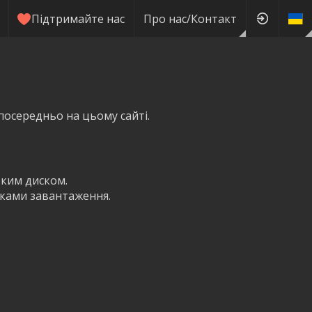
Підтримайте нас
Про нас/Контакт
посередньо на цьому сайті.
тким диском.
пками завантаження.