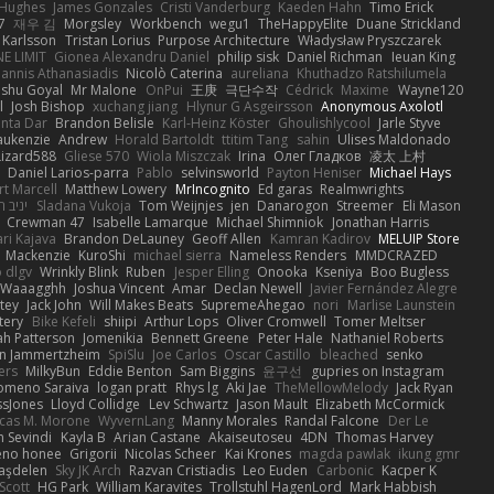
 Hughes
James Gonzales
Cristi Vanderburg
Kaeden Hahn
Timo Erick
7
재우 김
Morgsley
Workbench
wegu1
TheHappyElite
Duane Strickland
 Karlsson
Tristan Lorius
Purpose Architecture
Władysław Pryszczarek
E LIMIT
Gionea Alexandru Daniel
philip sisk
Daniel Richman
Ieuan King
oannis Athanasiadis
Nicolò Caterina
aureliana
Khuthadzo Ratshilumela
nshu Goyal
Mr Malone
OnPui
王庚
극단수작
Cédrick
Maxime
Wayne120
l
Josh Bishop
xuchang jiang
Hlynur G Asgeirsson
Anonymous Axolotl
nta Dar
Brandon Belisle
Karl-Heinz Köster
Ghoulishlycool
Jarle Styve
aukenzie
Andrew
Horald Bartoldt
ttitim Tang
sahin
Ulises Maldonado
izard588
Gliese 570
Wiola Miszczak
Irina
Олег Гладков
凌太 上村
Daniel Larios-parra
Pablo
selvinsworld
Payton Heniser
Michael Hays
t Marcell
Matthew Lowery
MrIncognito
Ed garas
Realmwrights
יניב 
Sladana Vukoja
Tom Weijnjes
jen
Danarogon
Streemer
Eli Mason
Crewman 47
Isabelle Lamarque
Michael Shimniok
Jonathan Harris
ari Kajava
Brandon DeLauney
Geoff Allen
Kamran Kadirov
MELUIP Store
Mackenzie
KuroShi
michael sierra
Nameless Renders
MMDCRAZED
 dlgv
Wrinkly Blink
Ruben
Jesper Elling
Onooka
Kseniya
Boo Bugless
Waaagghh
Joshua Vincent
Amar
Declan Newell
Javier Fernández Alegre
tey
Jack John
Will Makes Beats
SupremeAhegao
nori
Marlise Launstein
tery
Bike Kefeli
shiipi
Arthur Lops
Oliver Cromwell
Tomer Meltser
h Patterson
Jomenikia
Bennett Greene
Peter Hale
Nathaniel Roberts
an Jammertzheim
SpiSlu
Joe Carlos
Oscar Castillo
bleached
senko
ers
MilkyBun
Eddie Benton
Sam Biggins
윤구선
gupries on Instagram
lomeno Saraiva
logan pratt
Rhys lg
Aki Jae
TheMellowMelody
Jack Ryan
ssJones
Lloyd Collidge
Lev Schwartz
Jason Mault
Elizabeth McCormick
cas M. Morone
WyvernLang
Manny Morales
Randal Falcone
Der Le
 Sevindi
Kayla B
Arian Castane
Akaiseutoseu
4DN
Thomas Harvey
eno honee
Grigorii
Nicolas Scheer
Kai Krones
magda pawlak
ikung gmr
taşdelen
Sky JK Arch
Razvan Cristiadis
Leo Euden
Carbonic
Kacper K
Scott
HG Park
William Karavites
Trollstuhl HagenLord
Mark Habbish