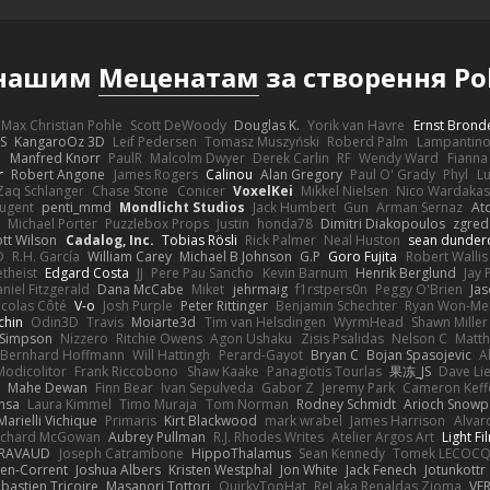
 нашим
Меценатам
за створення Po
Max Christian Pohle
Scott DeWoody
Douglas K.
Yorik van Havre
Ernst Brond
JS
KangaroOz 3D
Leif Pedersen
Tomasz Muszyński
Roberd Palm
Lampantin
e
Manfred Knorr
PaulR
Malcolm Dwyer
Derek Carlin
RF
Wendy Ward
Fiann
r
Robert Angone
James Rogers
Calinou
Alan Gregory
Paul O' Grady
Phyl
Lu
Zaq Schlanger
Chase Stone
Conicer
VoxelKei
Mikkel Nielsen
Nico Wardaka
Nugent
penti_mmd
Mondlicht Studios
Jack Humbert
Gun
Arman Sernaz
At
Michael Porter
Puzzlebox Props
Justin
honda78
Dimitri Diakopoulos
zgred
ott Wilson
Cadalog, Inc.
Tobias Rösli
Rick Palmer
Neal Huston
sean dunder
D
R.H. García
William Carey
Michael B Johnson
G.P
Goro Fujita
Robert Wallis
theist
Edgard Costa
JJ
Pere Pau Sancho
Kevin Barnum
Henrik Berglund
Jay
niel Fitzgerald
Dana McCabe
Miket
jehrmaig
f1rstpers0n
Peggy O'Brien
Jas
icolas Côté
V-o
Josh Purple
Peter Rittinger
Benjamin Schechter
Ryan Won-Me
chin
Odin3D
Travis
Moiarte3d
Tim van Helsdingen
WyrmHead
Shawn Miller
 Simpson
Nizzero
Ritchie Owens
Agon Ushaku
Zisis Psalidas
Nelson C
Matth
Bernhard Hoffmann
Will Hattingh
Perard-Gayot
Bryan C
Bojan Spasojevic
A
Modicolitor
Frank Riccobono
Shaw Kaake
Panagiotis Tourlas
果冻_JS
Dave Li
Mahe Dewan
Finn Bear
Ivan Sepulveda
Gabor Z
Jeremy Park
Cameron Keff
insa
Laura Kimmel
Timo Muraja
Tom Norman
Rodney Schmidt
Arioch Snow
Marielli Vichique
Primaris
Kirt Blackwood
mark wrabel
James Harrison
Alvar
ichard McGowan
Aubrey Pullman
R.J. Rhodes Writes
Atelier Argos Art
Light Fi
IRAVAUD
Joseph Catrambone
HippoThalamus
Sean Kennedy
Tomek LECOC
en-Corrent
Joshua Albers
Kristen Westphal
Jon White
Jack Fenech
Jotunkottr
bastien Tricoire
Masanori Tottori
QuirkyTopHat
ReJ aka Renaldas Zioma
VF