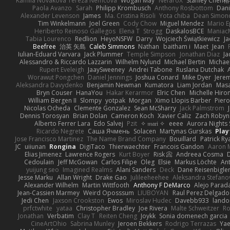
Kamila Novakova Tereza Nemcova
Wogan May
NefaroX
Stanley Chen
Paola Avanzo
Sarah
Philipp Krombusch
Anthony Rosbottom
Dani
Alexander Levenson
James
Ma. Cristina Risoli
Yota chiba
Dean Simon
Tim Winkelmann
Joel Green
Cody Chow
Miguel Mendez
Mario E
Heriberto Reinoso Gallegos
Elena T
Strogg
DaskalosBCE
Maniac
Tabia Lourenco
Redlion
HeyoNSFW
Darry
Wojciech Świątkiewicz
Ja
Beefree
治英 矢島
Caleb Simmons
Nathan
baitham i
Maet
Jean
Iulian-Eduard Varvara
Jack Plummer
Temple Simpson
Jonathan Diaz
Ja
Alessandro & Riccardo Lazzarin
Wilhelm Nylund
Michael Bertin
Michael
Rupert Eveleigh
JaaySweeney
Andrei Tabone
Ruslana Dutchak
Worawut Pongchen
Daniel Jennings
Joshua Conard
Mike Dyer
Jere
Aleksandra Davydenko
Benjamin Newman
Kumatora
Liam Jordan
Mas
Bryn Couser
HanaYou
Hakar Kerarmor
Elric Chen
Michelle Hiro
William Bergen II
Slompy
yotpak
Morgan
Ximo Llopis Barber
Piero
Nicolas Ocheda
Clemente Gonzalez
Sean McSharry
Jack Palmstrom
Dennis Torosyan
Brian Dolan
Cameron Koch
Xavier Caliz
Zach Robyn
Alberto Ferrer Lara
Edo Salvej
Pzit
✧ 𝔪𝔞𝔯𝔦 ✧
eeee
Aurora Nights 
Ricardo Negrete
Саша Ячмень
Solacen
Martynas Gurskas
Play
Jose Francisco Martinez
The Name Brand Company
Bouillard
Patrick Ry
JC
uiiunan
Rongina
DigiTaco
Thierwaechter
Francois Gandon
Aaron 
Elias Jimenez
Lawrence Rogers
Kurt Boyer
Risk 📀
Andreea Cosma
Cedoulain
Jeff McGowan
Carlos Filipe
Oleg
Elsie
Markus Löchte
An
yuijung seo
Imagined Realms
Alani Sanders
Deck
Dane Reisenbigle
Jesse Marku
Allan Wright
Drake Gao
Julileeheehee
Aleksandra Stefano
Alexander Wilhelm
Martin Wittfooth
Anthony F DeMarco
Alejo Parad
Jean-Cassien Marmey
Weird Oposssum
LIUBOYAN
Raul Perez Delgado
Jedi Chen
Jaxson Crookston
Ewos
Miroslav Hudec
Davebb933
lando
prfctwhite
yataa
Christopher Bradley
Joe Rivera
Malte Schweitzer
Ro
Jonathan
Verbatim
Clay T
Reiten Cheng
Joykk
Sonia domenech garcia
CineArtOhio
Sabrina Munley
Jeroen Bekkers
Rodrigo Terrazas
Yae