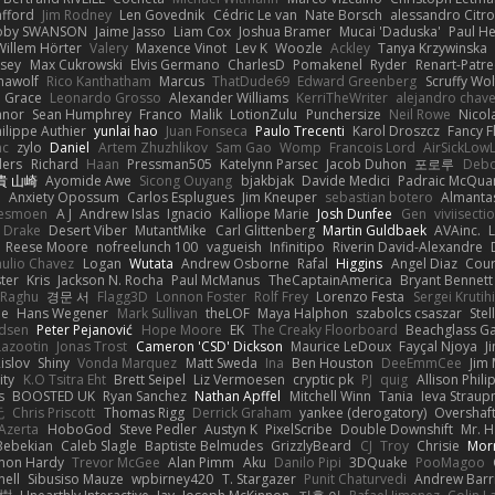
afford
Jim Rodney
Len Govednik
Cédric Le van
Nate Borsch
alessandro Citro
oby SWANSON
Jaime Jasso
Liam Cox
Joshua Bramer
Mucai 'Daduska'
Paul H
Willem Hörter
Valery
Maxence Vinot
Lev K
Woozle
Ackley
Tanya Krzywinska
sey
Max Cukrowski
Elvis Germano
CharlesD
Pomakenel
Ryder
Renart-Patr
mawolf
Rico Kanthatham
Marcus
ThatDude69
Edward Greenberg
Scruffy Wol
 Grace
Leonardo Grosso
Alexander Williams
KerriTheWriter
alejandro chave
eanor
Sean Humphrey
Franco
Malik
LotionZulu
Punchersize
Neil Rowe
Nicol
ilippe Authier
yunlai hao
Juan Fonseca
Paulo Trecenti
Karol Droszcz
Fancy F
nc
zylo
Daniel
Artem Zhuzhlikov
Sam Gao
Womp
Francois Lord
AirSickLow
ders
Richard
Haan
Pressman505
Katelynn Parsec
Jacob Duhon
포로루
Debo
貴 山崎
Ayomide Awe
Sicong Ouyang
bjakbjak
Davide Medici
Padraic McQuar
n
Anxiety Opossum
Carlos Esplugues
Jim Kneuper
sebastian botero
Almantas
lesmoen
A J
Andrew Islas
Ignacio
Kalliope Marie
Josh Dunfee
Gen
viviisecti
c Drake
Desert Viber
MutantMike
Carl Glittenberg
Martin Guldbaek
AVAinc.
L
Reese Moore
nofreelunch 100
vagueish
Infinitipo
Riverin David-Alexandre
aulio Chavez
Logan
Wutata
Andrew Osborne
Rafal
Higgins
Angel Diaz
Cour
ter
Kris
Jackson N. Rocha
Paul McManus
TheCaptainAmerica
Bryant Bennett
 Raghu
경문 서
Flagg3D
Lonnon Foster
Rolf Frey
Lorenzo Festa
Sergei Krutih
ee
Hans Wegener
Mark Sullivan
theLOF
Maya Halphon
szabolcs csaszar
Stel
idsen
Peter Pejanović
Hope Moore
EK
The Creaky Floorboard
Beachglass G
Lazootin
Jonas Trost
Cameron 'CSD' Dickson
Maurice LeDoux
Fayçal Njoya
J
islov
Shiny
Vonda Marquez
Matt Sweda
Ina
Ben Houston
DeeEmmCee
Jim 
ity
K.O Tsitra Eht
Brett Seipel
Liz Vermoesen
cryptic pk
PJ
quig
Allison Phili
s
BOOSTED UK
Ryan Sanchez
Nathan Apffel
Mitchell Winn
Tania
Ieva Strau
无
Chris Priscott
Thomas Rigg
Derrick Graham
yankee (derogatory)
Overshaf
Azerta
HoboGod
Steve Pedler
Austyn K
PixelScribe
Double Downshift
Mr. 
Bebekian
Caleb Slagle
Baptiste Belmudes
GrizzlyBeard
CJ
Troy
Chrisie
Morr
on Hardy
Trevor McGee
Alan Pimm
Aku
Danilo Pipi
3DQuake
PooMagoo
nell
Sibusiso Mauze
wpbirney420
T. Stargazer
Punit Chaturvedi
Andrew Barr