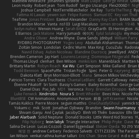
Matthew Whiteacre
Johannes Sjöstedt
Matt Dalpé
George Wheat
Oliv
Leon Husky
Robert jean
Tom Rudolf
Sergio Uscanga
Flex2006D !
Nig
Joshua Campbell
NotTerrellBatchelor
Xie Ray
TurtleTheThing
Ry
Fattma Al Lawati
yewen sun
Felipe Ramos
Slamuel EC
Key van Thull
TeaTime
Jonas Printzen
Ezekiel Alexander
Danny Ray Clark
BAMA Stud
Brandon Morse
Vanta
ns103
Luigi Macaluso
simen stroek
19:48
Y
keilyn nuñez
Wenxin Huang
Sarah BADJI
GrayDarth
Eli Herrington
A
E Barrios
Jack Malone
Harry Jumaidi
에이지
Eylül Solakoğlu
my moon
Andre Olivier
Andrew Rhyne
Dane Sands
Jdnbyd
William Parry
RYDBRG PHOTOGRAPHY
Yogev Levy
Abdullah Alshammari
Thomas
Zoltán Simon
Londolan
Cedric Wurm
Max King
CucuZulu
Radosła
Navid Eshaq
Aubin Nicoleau
Blandine Ducrocq
JewelEyed
ANDY
Brenden Cameron
Jay Hart
Lourens Lessing
Dominique Fitzgerald
Fed
Thomas Lloyd
clenhart
Ben Wilson
minkis kim
Manenblack
Martten 
Brittany Martin
Robyn Roach
Kai Wu
Carr Simpson
Mike Galland
Brian 
Todd Bennion
SpacePuffle
Tristan Fogle
Spec
Peter G
rayryeng
鸝瑩
Dakota Klatt
Bryn Morrison-Elliott
Mana
Simeon Milkov Velchevsk
Patricio Torres
Clara Truchsess
Chantal LeBlanc
Garrett Calloway
nøixz
Étienne Pikatoff
Sri Sonti
Bassy's Games
Bailey Rosenthal
George Lu
Daniel Dias
Pixi_lab
MD1
Veronica
Rory
Brendan Droppo
Kelto
Luke Fenwick
Xindrrobo
Noura S
Brett Wheeler
Bees Wax
Nicole Pé
BluntBSE
CW Animations
Anonymous Person
鈴葵
Jeff Kraemer
Nicole
Tamás Kuklics
Pierre Moore
seguin matthis
OneGhastlyGhoul
yannick t
Yokami c:
mik
Scott
Jonathan Ojibway
Brandon
Swann Fourmanoy
Shivam Ganju
Anıl Çaylak
JacobyO
Bình Võ Thiên
bavazov
Elhi St
Jaber Alarbash
Solid Neptune
Donald Stooks
Little Weird Kid Stories
YU
Filip Nyborg
leon labyk
Triangle Interactive
Philip Pryke
Dave
F
Salina De Leon
Lucas Cozzoli
Daniel Eijgendaal
Eliézer Ojeda
מר פלג טל
혜영 전
andrew Carbery
Federico Salvetti
C1T1Z333N
The Paraver
Ian Wilson
venkat rathna kumar talluri
Eric Chan
Steve Girard
n d o n
思