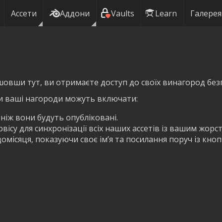
Ассети
Аддони
Vaults
Learn
Галерея
шовши тут, ви отримаєте доступ до своїх винагород без
и ваші нагороди можуть включати:
 ніж вони будуть опубліковані.
ісу для синхронізації всіх наших ассетів із вашим жорс
омісяця, показуючи своє ім’я та посилання поруч із кно