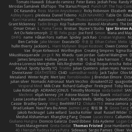
Tomato Huwaidi
Eduardo ramirez
Peter Bates
Jediah Pesu
Randy W
Miroslav Šamánek
EfulTopo
The Starius Project
Punch UP: The Top Conte
DC Kasundra
Ross
Marcin Anyszkiewicz
Ricky Robinson
Elizabeth
m
Ashley Fayers
plexlexia
Daniel Tidemo
ALEX NAVARRO
Table On
Edw
Karri Haranko
Autonomous Frontier
Thokozani Mahlanyane
david ca
Grant Mckenney
Tadin Brego
Koji Tsukamoto
Rasool Abrahams
The Ent
Omair Omari
L
Yuma Taesu
Kristian
Skyzee's Studio
Igor Sirotov 
Art Ov Nekromorph
正 明
Felix gogo
Joe Ford
Simon
Mana and Ma
DHFG
name
Håkan Fors
nathan
Spidey
Jack Rao
Cristian Vigliano
No
Ben Carlisle
Jake Messer
Exacute3D
주호 정
Ethan Cohen
Metix
I
hullin thierry
Jackson L.
Harri Myllynen
Bojan Kostovic
Owen Connor
Vae
Bryan Kirkwood
Worthington
Creating Simpires
Sigma Eta
MikusMasquerade
jorge R
Ns
Khaidu
ryan jordan
Gabriel Malmgren
D
James Simpson
Hollow_Jenza
eje
지환 이
log
luke harrison
C
Ray
Andrea Lorenzo Mereghetti
Nils Ringlstetter
Osbiel Roque Arocha
Rebe
Alpha3
Spotty Spotty YQ
TrixMix
Julian Quintero
julian reyes
Nareo
DivineXavier
DEATHSTEED
Cli4D
vamsidhar reddy
Jack Taylor
Olov M
Mesaland
Winter Night
Mert İyiiz
forrobloxdev
J. Brendan Elmore
Octa
julian silver
Nomadic Astronaut
Mark Vecchio
dosuken0122
quagootl
Vesperal Mind
Milk Crate
Richard Gallagher
Firelegend
Toby Mea
Luke Ridehalgh
ADRIANO JONUS
Timothy Montoya
soda basket
SAN
Mechrot
elijah kenney
J H
Astone Massie
Tobi Staerk
milad tatar
Lasse Leonhardsen
3darchstuffs
Martin Wells
Skittlq
SquareIsNotCo
Cassie
Bradley Savoy
Wing
Beehhhh112
Chikato 710
imma zamora
J
Brad Leikam
Nasi Paru Bu Amin
Jazmin Lang
宥任 陳
St
Gooo Tang
Jakob Recknagel
Luke willard
Sascha Kohler
snail
Russell Wilder
D
Meshal Alshammari
KhangXing Pang
Douwe
Lucas Vieira
CallumN
Giuliano Hungria
Dionicio Galarza
David Ebbevi
Eda Aydemir
Logan C
Titans Management
Greta Gedat
Thomas Fristed
Jose Humberto 
40. I Nengah Raditya Karya Putra
Sideways
Sergio Pamies
Oliver
Vio