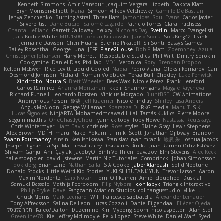
Kenneth Simmons
Amir Mansour
Joaquim Vergara
Lizbeth
Dakota Klatt
Bryn Morrison-Elliott
Mana
Simeon Milkov Velchevsky
Camille De Bastiani
Jenya Zenchenko
Burning Astral
Three Hats
Jamonidas
Soul Evans
Carlos Javier
Silverelitist
Dane Bucao
Salomé Lagarde
Patricio Torres
Clara Truchsess
Chantal LeBlanc
Garrett Calloway
nøixzy
Nicholas Day
Svetlin
Marco Evangelisti
Jack Kibble-White
MTU1500
Jordan Krakowski
Juuso Sipilä
SofaKing42
Frank
Jermaine Dawson
Chen Huang
Étienne Pikatoff
Sri Sonti
Bassy's Games
Bailey Rosenthal
George Luna
JEFF
Plane2House
Bob F
Matt
Zoemoney
Azula
Christopher Johansen
Harry Merrett
Respectable Studios
Phil Wilt
Dmitry Sorokin
Cookymine
Daniel Dias
Pixi_lab
MD1
Veronica
Rory
Brendan Droppo
Kelton McEwen
Rico Levitt
Liquid Cooled
Nadia
Pedro Viana
Oleksii Komarov
Can
Desmond Johnson
Richard
Roman Volobuev
Teraa Bull
Chodey
Luke Fenwick
Xindrrobo
Noura S
Brett Wheeler
Bees Wax
Nicole Pérez
Frank Hereford
Carlos Ramírez
Arianna Montanari
Ikkeii
Shannonigans
Maggie Raycheva
Richard Funnell
Leonardo Borsten
Vinicius Morgado
BluntBSE
CW Animations
Anonymous Person
鈴葵
Jeff Kraemer
Nicole Findlay
Shirley
Lisa Anders
Angus McAloon
George Willaman
Sparazza D
RKG media
Manu T
S K
Lucas Signoles
NinjARTA
Mohamedmoawad Hilal
Tamás Kuklics
Pierre Moore
seguin matthis
OneGhastlyGhoul
yannick tooy
Toby Howe
Nastassia Reutskaya
Chris Wintermyer
Liam Davis
chris reis
Ross
styles
Blaine Gray
Lewis Stephens
Alex Brown
MDTH
maru
Make
Yokami c:
mik
Scott
Jonathan Ojibway
Brandon
Swann Fourmanoy
sinsin
Ken Ishikawa
Stanislav
ryan mrazik
峻辰 朱
Joshua Jacobs
Joseph Dignan
Ta Sp
Matthew-Gracey Desravines
Anika
Juan Ramón Ortiz Estévez
Shivam Ganju
Anıl Çaylak
JacobyO
Bình Võ Thiên
bavazov
Elhi Stevens
Alec Keck
halle stoeppler
david
jstevens
Martín Niz Tutoriales
Combrinck
Johan Simonsson
dokiderg
Brian Lane
Nathan Salla
S A Cooke
Jaber Alarbash
Solid Neptune
Donald Stooks
Little Weird Kid Stories
YUKI SHIBUTANI/ YUN
Trevor Larson
Aaron
Maxim Nordentz
Caio Notari
Tomi Ollikainen
Aimé
cloudhed
Duskfall
Samuel Bassale
Mathijs Peerboom
Filip Nyborg
leon labyk
Triangle Interactive
Philip Pryke
Dave
Fangzahn Aviation Studios
colinangusstudio
Mike L.
Chuck Morris
Mark Leonard
Will
francesco sabbatella
Alexander Leinauer
Tony Alfredsson
Salina De Leon
Lucas Cozzoli
Daniel Eijgendaal
Eliézer Ojeda
תמר פלג טל
Kaleo/Dalton
Duzemine
Kim Myeong Soom
nicolaspetton
Alan Stoll
Greenlines78
Kie
Jeffrey McIlmoyle
Felix Lopez
Steve White
Daniel Warf
Syed