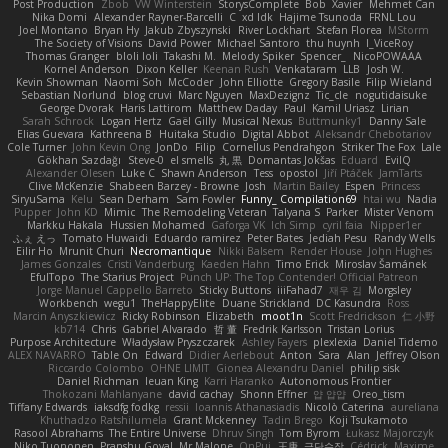
Post Production
Zbob
VW Winterstein
StorysComplete
Bob
Xavier
Mehmet Can
Nika Domi
Alexander Rayner-Barcelli
C
xd Idk
Hajime Tsunoda
FRNL Lou
Joel Montano
Bryan Hy
Jakub Zbyszynski
River Lockhart
Stefan Florea
MStorm
The Society of Visions
David Power
Michael Santoro
thu huynh
I_ViceRoy
Thomas Granger
bloli loli
Takashi M.
Melody Spiker
Spencer_
NicoPOWAAA
Kornel Anderson
Dixon Keller
Keenan Rush
Venkataram
LLB
Josh W.
Kevin Showman
Naomi Soh
McCoder
John Elliotte
Gregory Basile
Filip Wieland
Sebastian Norlund
blog cruvi
Marc Nguyen
MaxDezignz
Tic_cle
nogutidaisuke
George Dvorak
Haris Lattirom
Matthew Daday
Paul
Kamil Uriasz
Lirian
Sarah Schrock
Logan Hertz
Gaël Gilly
Musical Nexus
Buttmunky1
Danny Sale
Elias Guevara
Kathreena B
Huitaka Studio
Digital Abbot
Aleksandr Chebotariov
Cole Turner
John Kevin Ong
JonDo
Filip
Cornellus Pendrahgon
Striker The Fox
Lale
Gökhan Sazdağı
Steve-0
el smells
丸 黒
Domantas Jokšas
Eduard
EvilQ
Alexander Olesen
Luke C
Shawn Anderson
Tess
opostol
Jiří Ptáček
JamTarts
Clive McKenzie
Shabeen Barzey - Browne
Josh
Martin Bailey
Espen
Princess
SiryuSama
Kelu
Sean Derham
Sam Fowler
Funny_ Compilation69
htai wu
Nadia
Pupper
John KD
Mimic
The Remodeling Veteran
Talyana S
Parker
Mister Venom
Markku Hakala
Hussien Mohamed
Gaforga VK
Ich Simp
cyril faia
Nipper1er
ふぇ えっ
Tomato Huwaidi
Eduardo ramirez
Peter Bates
Jediah Pesu
Randy Wells
Eilir Ho
Mrunit Churi
Necromantique
Nikki Balsem
Render House
John Hughes
James Gonzales
Cristi Vanderburg
Kaeden Hahn
Timo Erick
Miroslav Šamánek
EfulTopo
The Starius Project
Punch UP: The Top Contender! Official Patreon
Jorge Manuel Cappello Barreto
Sticky Buttons
iiiFahad7
재우 김
Morgsley
Workbench
wegu1
TheHappyElite
Duane Strickland
DC Kasundra
Ross
Marcin Anyszkiewicz
Ricky Robinson
Elizabeth
moot1n
Scott Fredrickson
仁 小野
kb714
Chris
Gabriel Alvarado
哲 董
Fredrik Karlsson
Tristan Lorius
Purpose Architecture
Władysław Pryszczarek
Ashley Fayers
plexlexia
Daniel Tidemo
ALEX NAVARRO
Table On
Edward
Didier Aerlebout
Anton
Sara
Alan
Jeffrey Olson
Riccardo Colombo
OHNE LIMIT
Gionea Alexandru Daniel
philip sisk
Daniel Richman
Ieuan King
Karri Haranko
Autonomous Frontier
Thokozani Mahlanyane
david cachay
Shonn Effner
얍 얍얍
Oreo_tism
Tiffany Edwards
iaksdfg fodkg
ressii
Ioannis Athanasiadis
Nicolò Caterina
aureliana
Khuthadzo Ratshilumela
Grant Mckenney
Tadin Brego
Koji Tsukamoto
Rasool Abrahams
The Entire Universe
Dhruv Singh
Tom Byrom
Łukasz Majorczyk
Niko Tuononen
Pranshu Goyal
Mr Malone
OnPui
王庚
극단수작
Cédrick
Maxime