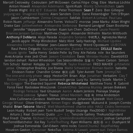
Marcell Ceslowsky
Cedoulain
Jeff McGowan
Carlos Filipe
Oleg
Elsie
Markus Löchte
Anton Howell
Alexander Adelmann
Spirit-Rush
Moritz Schmidtchen
Liam
Derek Wight
幸史 松下
Eduardo
Peter Thomson
Sean T
Zero
Ben Gillespie
yuijung seo
Imagined Realms
Alani Sanders
Deck
Dane Reisenbigler
Tim O'Bryan
Jason Cuthbertson
Zerina Cmajcanin
FabFab
Robert A Lohaus
Paul Lau
Robin Nuen
jeffsarge
Alexandro Torres
Volico72
morzsa
Jesse Marku
Allan Wright
Drake Gao
Julileeheehee
Aleksandra Stefanova
Bernard Landgraf
Daan Bootsma
Jennifer "daysparrow" Harlan
Kuan lun Chen
DaDrood
Laura Pesenti
Brianna Janssen Saldivar
Matthew Chapin
Alexander Wilhelm
Martin Wittfooth
Anthony F DeMarco
Alejo Parada
Alejandro Soriano
中村秀人
Agnieszka Marut
Jacob apple
Philip Windecker
Matz Klint
Sally Hastings
Michael Updike
Alexandra Forman
MrIsklar
Jean-Cassien Marmey
Weird Oposssum
LIUBOYAN
Raul Perez Delgado
Kazuya Yamanaka
Zuzana Hudecova
DELILLE Basile
Acura .Ignite
Tasha Henry
Sedale Pelle
by Tiny
Ale Pašeta
nile
Ike Saunders
Aves Arcana
inex
Jedi Chen
Jaxson Crookston
Ewos
Miroslav Hudec
Davebb933
landon dehart
Parker Wheeldon
Gas SessionMedia
정율 이
Owen Carson
Simon
Tim Schulz
Ratner
KelsyJay
Jo
HARTHUR
Taylor Freeman
FRED MAHER
prfctwhite
yataa
Christopher Bradley
Joe Rivera
Malte Schweitzer
Roman Kaelin
Isabella
Erickson Foster
Chandler Griese
修汰 山田
Tyler Avirett
Tom
JimmyCNX
The one and only phase
sepp
HectorOH
Brian
Alyx
Jonathan
Verbatim
Clay T
Reiten Cheng
Joykk
Sonia domenech garcia
Lucy Vu
Sammy Sidefx
Martin C
Mac Greggor
The Bearded Squirrel
Rebecca Whitehead
Matthew Tronc
R
Gabirél
Force Feed
Radosław Wieczorek
CineArtOhio
Sabrina Munley
Jeroen Bekkers
Rodrigo Terrazas
Yael Ghusoun
Aaron
Adam Jenkins
Pranaya Shakya
Polina Leskova
Sylvain
Traxus
Jehad Maddah
재윤 옥
Irma Andersson
Alex Cullinane-Carrasco
Matthew Whiteacre
Johannes Sjöstedt
Matt Dalpé
George Wheat
Oliver Erdmann
Kenan Regez
sludgybeast
Mukund A
Joseph Combs
Khalid
Brian Tabone
MarzZ
Well Misinformed
charlie otto
HAGI
Cédric Vermeirre
Leon Husky
Robert jean
Tom Rudolf
Sergio Uscanga
Flex2006D !
NightWriter
Arturo J. Real
Dominic Qusto
ぶー うじ
Tenzide Gallery
TheAuraStandard
Paul Friedl
Charles
Michael Dunphy
GremlinBrokeMyVideoGame
Joshua Campbell
NotTerrellBatchelor
Xie Ray
TurtleTheThing
Ryan Williams
政則 谷
w z
Dushyant M
Joshua Esmeralda
Carl-Edwin
retro rocks
EasedChunk2
RayePixlrKay
Houston Gaston
Danizoar
NekoTux
Fattma Al Lawati
yewen sun
Felipe Ramos