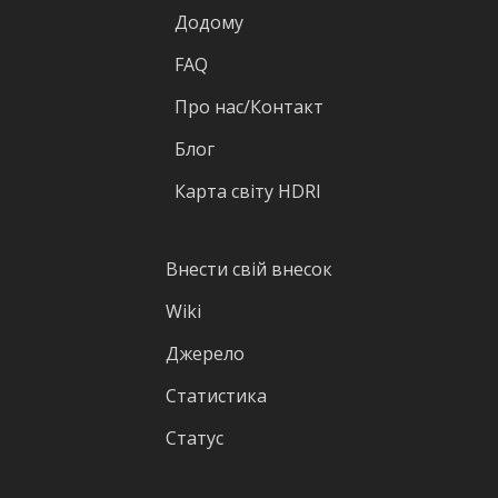
Додому
FAQ
Про нас/Контакт
Блог
Карта світу HDRI
Внести свій внесок
Wiki
Джерело
Статистика
Статус