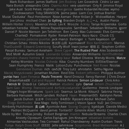
Mark Richardson
James Stafford
Jim Rodney
Len Govednik
Cédric Le van
Nate Borsch
alessandro Citro
Osamu Abe
vera usselman
Orly R
Jimmie Floyd
Jake Aust
Scott Peters
mytrixx
dave garcia
Gaëlle Robardet-Nicolas
wymo
Zoidrawzaton
Toby SWANSON
Jaime Jasso
Liam Cox
Joshua Bramer
Mucai 'Daduska'
Paul Henderson
Nisse Axman
Peter Križan Jr.
WidowMakes
Harper
Joe Lihou
michael Chan
Jo Gylling
Braiden Dolph
たこーん
Austin Pierce
Willem Hörter
Valery
Maxence Vinot
Lev K
Woozle
Ackley
Tanya Krzywinska
Gorto
sebastian heredia
Villem
Milina Papadopoulos
SamBean
Sebastian Williams
igorrr
Daniel P
Nicole Manson
Jan Tellethon
Ben Casey
Max Cukrowski
Elvis Germano
CharlesD
Pomakenel
Ryder
Renart-Patreon
Kazo Kazo
Chuck CG
antonio palacios puertas
jack manzi
Bertinger
k
Tom Kayakson
GP
Christian Schau
Hristo Nikolov
将太郎 山田
kyomawolf
Rico Kanthatham
Marcus
ThatDude69
Edward Greenberg
Scruffy Wolf
Irwin Jomar
曜萌 石
Stephen Griffith
Pascal Bureau
Samuel Avraham
Steve Cypert
The Rusted Pixel
Alex Söderström
MoE MoW
Autumn Grace
Leonardo Grosso
Alexander Williams
KerriTheWriter
alejandro chavez herrera
V
ramandeep kaur
Rafael Oliveira
Wendy Morris
Matze
Kelley Womble
Nicolas Ocheda
Kiba
Crunchy Numbers
El/Ellie/Eleanor
Sean Humphrey
Franco
Malik
LotionZulu
Punchersize
Neil Rowe
Nicolas
Genevieve Dumas
rich
cav528
Troy Lutz
ahrotahn
Sethu Nguna
Maciej Krzyszkowski
Jonathan Mullen
Reid Ellis
Robert Jefferson
Philippe Authier
yunlai hao
Juan Fonseca
Paulo Trecenti
Karol Droszcz
Fancy Flannel
J Chris Druce
BraanFlakes08
Cut and Ripped
Patrick Perkins
Simon Lindauer
Chris Arko
Patrick M
Didadi Le
Callum Walton
etudenc
zylo
Daniel
Artem Zhuzhlikov
Sam Gao
Womp
Francois Lord
AirSickLowLander
Guillermo
Henrik Lindqvist
Village's hope Miniatures
Spark Lab
Seamus
La Monk
Kitsun3
Sabrina Yeong
Barbara Hanusiak
Mitch Landers
Richard
Haan
Pressman505
Katelynn Parsec
Jacob Duhon
포로루
Deborah
84d93r
Ryszard Abdul
Michael Zahn
Diego Bermudez
Raw Magic
Kelly Tomlinson | Vision Space
VuD
Jaii Orozco
Kimberly Hutchinson
貴 山崎
Ayomide Awe
Sicong Ouyang
bjakbjak
Davide Medici
Padraic McQuarrie
david james
Toriten57
Ginsnile Allen
Moritz Cremer
Made by Miri
Tobias Jensby
Robert Bergman
martin
NebularStreams
Charles Chen
Anxiety Opossum
Carlos Esplugues
Jim Kneuper
sebastian botero
Almantas Vasiliauskas
Tess Cornwall
Rahul Chandwaney
Austin Durban
Travis
Yuliya
Ralph Does Stuff
EEEEE
Jelle sahmkow
Scopitones
Brad Mellesmoen
A J