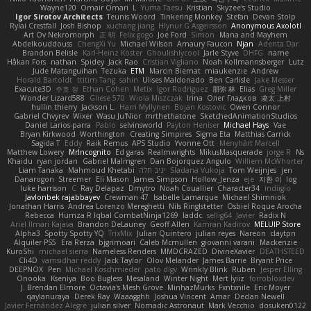
Wayne120
Omair Omari
L
Yuma Taesu
Kristian
Skyzee's Studio
Igor Sirotov Architects
Teunis Woord
Tinkering Monkey
Stefan
Devan Stolp
Rylai Crestfall
Josh Bishop
xuchang jiang
Hlynur G Asgeirsson
Anonymous Axolotl
Art Ov Nekromorph
正 明
Felix gogo
Joe Ford
Simon
Mana and Mayhem
Abdelkouddouss
ChengXi Yu
Michael Wilson
Amaury Faucon
Njan
Adenta Dar
Brandon Belisle
Karl-Heinz Köster
Ghoulishlycool
Jarle Styve
DHFG
name
Håkan Fors
nathan
Spidey
Jack Rao
Cristian Vigliano
Noah Kollmannsberger
Lutz
Jude Matanguihan
Tezuka
ETM
Marcin Biernat
miaukenzie
Andrew
Horald Bartoldt
ttitim Tang
sahin
Ulises Maldonado
Ben Carlisle
Jake Messer
Exacute3D
주호 정
Ethan Cohen
Metix
Igor Rodriguez
朋弥 林
Elias
Greg Miller
Wonder Lizard588
Gliese 570
Wiola Miszczak
Irina
Олег Гладков
凌太 上村
hullin thierry
Jackson L.
Harri Myllynen
Bojan Kostovic
Owen Connor
Gabriel Chvyrev
Wixer
Wasu Ju'Nior
mrthethatone
SketchedAnimationStudios
Daniel Larios-parra
Pablo
selvinsworld
Payton Heniser
Michael Hays
Vae
Bryan Kirkwood
Worthington
Creating Simpires
Sigma Eta
Matthias Carrick
Sagida T
Eddy
Raik Remus
APS Studio
Yvonne Ott
Menyhárt Marcell
Matthew Lowery
MrIncognito
Ed garas
Realmwrights
MikusMasquerade
jorge R
Ns
Khaidu
ryan jordan
Gabriel Malmgren
Dan Bojorquez Angulo
Williem McWhorter
Liam Tanaka
Mahmoud Khetabi
יניב חלה
Sladana Vukoja
Tom Weijnjes
jen
Danarogon
Streemer
Eli Mason
James Simpson
Hollow_Jenza
eje
지환 이
log
luke harrison
C
Ray Delapaz
Dmytro
Noah Couallier
Character34
indiiglo
Javlonbek rajabbayev
Crewman 47
Isabelle Lamarque
Michael Shimniok
Jonathan Harris
Andrea Lorenzo Mereghetti
Nils Ringlstetter
Osbiel Roque Arocha
Rebecca
Humza R Iqbal CombatNinja1269
laddc
sellig64
Javier
Radix N
Ariel Ilmari Kajava
Brandon DeLauney
Geoff Allen
Kamran Kadirov
MELUIP Store
Alpha3
Spotty Spotty YQ
TrixMix
Julian Quintero
julian reyes
Nareon
claytpn
Alquiler PS5
Era Rerza
bjgrimoari
Caleb Mcmullen
giovanni varani
Mackenzie
KuroShi
michael sierra
Nameless Renders
MMDCRAZED
DivineXavier
DEATHSTEED
Cli4D
vamsidhar reddy
Jack Taylor
Olov Melander
James Barrie
Bryant Price
DEEPNOX
Pen
Michael Koschmieder
pato dlgv
Wrinkly Blink
Ruben
Jesper Elling
Onooka
Kseniya
Boo Bugless
Mesaland
Winter Night
Mert İyiiz
forrobloxdev
J. Brendan Elmore
Octavia's Mesh Grove
MinhazMurks
Fxntxnile
Eric Moyer
qaylanuraya
Derek Ray
Waaagghh
Joshua Vincent
Amar
Declan Newell
Javier Fernández Alegre
julian silver
Nomadic Astronaut
Mark Vecchio
dosuken0122