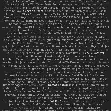
quagootle
Hirokazu Yamakura
enitzur
Zephon
Gil Bruvel
Matthew Zaneski
junior
whitey
Jack John
Will Makes Beats
SupremeAhegao
nori
Marlise Launstein
Vesperal Mind
Milk Crate
Richard Gallagher
Firelegend
Toby Meadows
Tyler Huff
Adam N'Diaye
Gerardo Orozco
Oskar Mendez
NoGreatMystery
Bike Kefeli
shiipi
Arthur Lops
Oliver Cromwell
Tomer Meltser
Luke Ridehalgh
ADRIANO JONUS
Timothy Montoya
soda basket
SANTIAGO SANTOS ESTRADA
j_ edak
Josue Uribe
Anton Rubets
Gui Ramalho
Noah Patterson
Jomenikia
Bennett Greene
Peter Hale
Nathaniel Roberts
Mechrot
elijah kenney
J H
Astone Massie
Tobi Staerk
milad tatar
Thomas
DHL
Bryan Intindola
Archman
Billy Bob
Evan C
SHALIWA233
Stefan Jammertzheim
SpiSlu
Joe Carlos
Oscar Castillo
bleached
senko
Lasse Leonhardsen
3darchstuffs
Martin Wells
Skittlq
SquareIsNotCool
Tobias
אילון קשת
Purple-H's Art Stuff
Oliver Lemke
Josh
No No
David Rogers
MilkyBun
Eddie Benton
Sam Biggins
윤구선
gupries on Instagram
Cassie
Bradley Savoy
Wing
Beehhhh112
Chikato 710
imma zamora
John Churchill
TwinX
Nhật Tiến Trần
승하 이
Facundo David Lazzaro
Stenz
Filomeno Saraiva
logan pratt
Rhys lg
Aki Jae
TheMellowMelody
Jack Ryan
Brad Leikam
Nasi Paru Bu Amin
Jazmin Lang
宥任 陳
St
Gooo Tang
Nicolas Hafner
gyomh
adaktyl
Kiara Battle
Michelle Rothwell
Niki Shterev
RussJones
Lloyd Collidge
Lev Schwartz
Jason Mault
Elizabeth McCormick
Jakob Recknagel
Luke willard
Sascha Kohler
snail
Demerui
Jace Perrodin
Jeremy Ingram
isaiah M
lokjl
Mike Wellfare
ratman
Lucas M. Morone
Manny Morales
Randal Falcone
Der Le
Meshal Alshammari
KhangXing Pang
Douwe
Lucas Vieira
CallumNorm
Egoknight
Limitless Designs
tylerspetgoose
maurizio sciascia
Özgür Kaan Sevindi
Kayla B
Arian Castane
Akaiseutoseu
4DN
Thomas Harvey
Giuliano Hungria
Dionicio Galarza
David Ebbevi
Eda Aydemir
Logan Cox
Kyoto Wanderer
LEE EUNHA
JoyBox19
Play Usa
panic attack
Trip boy
heeno honee
Grigorii
Nicolas Scheer
Kai Krones
magda pawlak
ikung gmr
Titans Management
Greta Gedat
Thomas Fristed
Jose Humberto Ramirez
mura
Martin Holy
Filip Zelenjak
Ali Kılıç
Антон Сергеевич
bahriye taşdelen
Sky JK Arch
Razvan Cristiadis
Leo Euden
Carbonic
Kacper K
40. I Nengah Raditya Karya Putra
Sideways
Sergio Pamies
Oliver
Viorel Vlaican
Hurt Hand
Tamagoooo
TetaBOT
Kira V
XanderDK
John B.
Mark Scott
HG Park
William Karavites
Trollstuhl HagenLord
Mark Habbish
Call Me Sensei
NotARectangle
Noelle DeCuir
jae hoon Choi
Yd C
M C
Cameron Taylor
Nenad Nikolic
Tanner Moerke
Victor Ofvergard
苏打
K Y
Galahan
Derek Anwyl
W00k13
Released 50
MeTheManwich
iosgamertool
Bob Ashton
INFADEL
Devin Mattox
Jon Martello
Jan