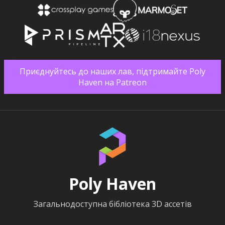
Приєднуйтесь до наших лав, підтримайте Poly
Haven на Patreon
Poly Haven
Загальнодоступна бібліотека 3D ассетів