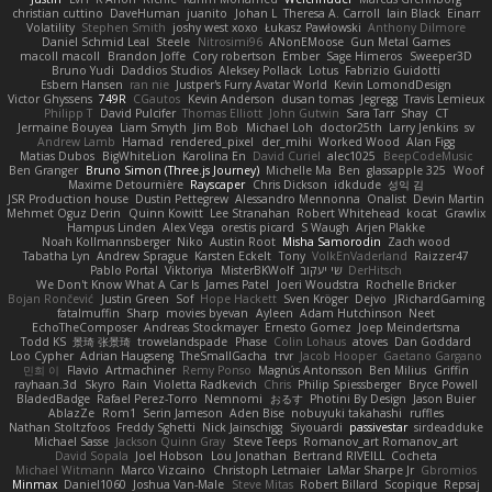
christian cuttino
DaveHuman
juanito
Johan L
Theresa A. Carroll
Iain Black
Einarr
Volatility
Stephen Smith
joshy west xoxo
Łukasz Pawłowski
Anthony Dilmore
Daniel Schmid Leal
Steele
Nitrosimi96
ANonEMoose
Gun Metal Games
macoll macoll
Brandon Joffe
Cory robertson
Ember
Sage Himeros
Sweeper3D
Bruno Yudi
Daddios Studios
Aleksey Pollack
Lotus
Fabrizio Guidotti
Esbern Hansen
ran nie
Justper's Furry Avatar World
Kevin LomondDesign
Victor Ghyssens
749R
CGautos
Kevin Anderson
dusan tomas
Jegregg
Travis Lemieux
Philipp T
David Pulcifer
Thomas Elliott
John Gutwin
Sara Tarr
Shay
CT
Jermaine Bouyea
Liam Smyth
Jim Bob
Michael Loh
doctor25th
Larry Jenkins
sv
Andrew Lamb
Hamad
rendered_pixel
der_mihi
Worked Wood
Alan Figg
Matias Dubos
BigWhiteLion
Karolina En
David Curiel
alec1025
BeepCodeMusic
Ben Granger
Bruno Simon (Three.js Journey)
Michelle Ma
Ben
glassapple 325
Woof
Maxime Detournière
Rayscaper
Chris Dickson
idkdude
성익 김
JSR Production house
Dustin Pettegrew
Alessandro Mennonna
Onalist
Devin Martin
Mehmet Oguz Derin
Quinn Kowitt
Lee Stranahan
Robert Whitehead
kocat
Grawlix
Hampus Linden
Alex Vega
orestis picard
S Waugh
Arjen Plakke
Noah Kollmannsberger
Niko
Austin Root
Misha Samorodin
Zach wood
Tabatha Lyn
Andrew Sprague
Karsten Eckelt
Tony
VolkEnVaderland
Raizzer47
Pablo Portal
Viktoriya
MisterBKWolf
שי יעקוב
DerHitsch
We Don't Know What A Car Is
James Patel
Joeri Woudstra
Rochelle Bricker
Bojan Rončević
Justin Green
Sof
Hope Hackett
Sven Kröger
Dejvo
JRichardGaming
fatalmuffin
Sharp
movies byevan
Ayleen
Adam Hutchinson
Neet
EchoTheComposer
Andreas Stockmayer
Ernesto Gomez
Joep Meindertsma
Todd KS
景琦 张景琦
trowelandspade
Phase
Colin Lohaus
atoves
Dan Goddard
Loo Cypher
Adrian Haugseng
TheSmallGacha
trvr
Jacob Hooper
Gaetano Gargano
민희 이
Flavio
Artmachiner
Remy Ponso
Magnús Antonsson
Ben Milius
Griffin
rayhaan.3d
Skyro
Rain
Violetta Radkevich
Chris
Philip Spiessberger
Bryce Powell
BladedBadge
Rafael Perez-Torro
Nemnomi
おるす
Photini By Design
Jason Buier
AblazZe
Rom1
Serin Jameson
Aden Bise
nobuyuki takahashi
ruffles
Nathan Stoltzfoos
Freddy Sghetti
Nick Jainschigg
Siyouardi
passivestar
sirdeadduke
Michael Sasse
Jackson Quinn Gray
Steve Teeps
Romanov_art Romanov_art
David Sopala
Joel Hobson
Lou Jonathan
Bertrand RIVEILL
Cocheta
Michael Witmann
Marco Vizcaino
Christoph Letmaier
LaMar Sharpe Jr
Gbromios
Minmax
Daniel1060
Joshua Van-Male
Steve Mitas
Robert Billard
Scopique
Repsaj