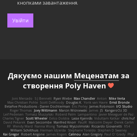
кнопками завантаження.
Увійти
Дякуємо нашим
Меценатам
за
створення Poly Haven
Joni Mercado
S J Bennett
Ryan Wiebe
Max Chandler
Anton
Mike Verta
Max Christian Pohle
Scott DeWoody
Douglas K.
Yorik van Havre
Ernst Bronde
BetaFive Productions - Daren Dochterman
Eric Perley
James Robinson
I/O Studio
Roger Thomas
Joey Wittmann
Marcin Wiśniewski
James
JS
KangaroOz 3D
Leif Pedersen
Tomasz Muszyński
Roberd Palm
Lampantino
Javier Meseguer de Paz
Charles Tigner
Scott Wheeler
Eelco Dolstra
Lasse Kjønnås
Viduttam Katkar
chris huf
David Pekarek
Evan Seccombe
Manfred Knorr
PaulR
Malcolm Dwyer
Derek Carlin
RF
Wendy Ward
Fianna Wong
Tomasz Wyszolmirski
Riccardo Giovanetti
fr54
William Schilthuis
Herman Idzerda
Stephane Toraldo
Stephen D Swaney
Kai Gregor
Robert Angone
James Rogers
Calinou
Alan Gregory
Paul O' Grady
Phyl