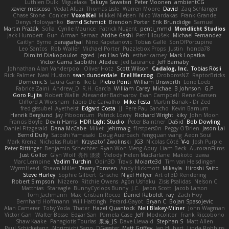
Luthien Dulk
Miguelaxa
Takuya Sawatari
Peter Moonen
ambientCG
xavier moscoso
Vedat Afuzi
Thomas Lisle
Warren Moore
David
Zaq Schlanger
Chase Stone
Conicer
VoxelKei
Mikkel Nielsen
Nico Wardakas
Frank Grande
Denys Holovyanko
Bernd Schmidt
Brendon Porter
Erik Brundidge
Samuel
Martin Pražák
Sofia
Cyrille Maurice
Patrick Nugent
penti_mmd
Mondlicht Studios
Jack Humbert
Gun
Arman Sernaz
Atdhe Gashi
Petr Hloušek
Michael Fernandez
Caitlyn Byrne
paragsatyal
Nino Kapetanovic
Tobias Gallé
SonOfPorcupine
Leo Santos
Rob Waller
Michael Porter
Puzzlebox Props
Justin
honda78
Dimitri Diakopoulos
zgred
Jen Hao Yeh
esther carney
Mark Lopatka
Victor Gama Sabbithi
Alexlee
Jed Laurance
Jeff Barnaby
Johnathan Alan Vanderpool
Oliver Hotz
Scott Wilson
Cadalog, Inc.
Tobias Rösli
Rick Palmer
Neal Huston
sean dunderdale
Erel Herzog
OroborosNZ
RaptorBricks
Domenic S
Laura Ganis
Ike Li
Pietro Ponti
William Unsworth
Lorie Loeb
Fabrice Zaini
Andrew_D
R.H. García
William Carey
Michael B Johnson
G.P
Goro Fujita
Robert Wallis
Alexander Bachvarov
Evan Campbell
Rene Gansen
Clifford A Worsham
Fábio De Carvalho
Mike Festa
Martin Banak - Dr Zed
fred gissubel
Ayetheist
Edgard Costa
JJ
Pere Pau Sancho
Kevin Barnum
Henrik Berglund
Jay Piboontum
Patrick Lowry
Richard Wright
kiky
John Moon
Francis Boyle
Devin Harris
HDR Light Studio
Peter Baintner
Da5id
Bob Dowling
Daniel Fitzgerald
Dana McCabe
Miket
jehrmaig
f1rstpers0n
Peggy O'Brien
Jason Lai
Bernd Dully
Satoshi Yamasaki
Doug Auerbach
fengquan wang
Aeon Soul
Mark Krenz
Nicholas Rubin
Krzysztof Zwolinski
JG3
Nicolas Côté
V-o
Josh Purple
Peter Rittinger
Benjamin Schechter
Ryan Won-Meng Apuy
Liam Beck
AuroranFilms
Just Gollor
Glyn Wolf
亮作 淡波
Melody Helen MacFarlane
Makoto Izawa
Marc Lemoine
Vadim Turchin
Odin3D
Travis
Moiarte3d
Tim van Helsdingen
WyrmHead
Shawn Miller
Tawny Tomsen
Andy Hickmott
Mikayla
Hiroshi Saito
Steve Hurley
Sophie Gilbert
Grische
Nigel Hillyer
Art of 3D Rendering
Robert Simpson
Nizzero
Ritchie Owens
Agon Ushaku
Zisis Psalidas
Nelson C
Matthias
Stareagle
BunnyCyclops Bunny
J.C.
Jason Scott
Jacob Larson
Tom Jachmann
Max
Cristian Rocco
Daniel Raboldt
ray
Zach Hoy
Bernhard Hoffmann
Will Hattingh
Perard-Gayot
Bryan C
Bojan Spasojevic
Alan Camerer
Toby Yoda
Thater
Hazel Quantock
Neil Blakey-Milner
John Wagman
Victor Gan
Walter Bosse
Edgar San
Pamela Case
Jeff
Modicolitor
Frank Riccobono
Shaw Kaake
Panagiotis Tourlas
果冻_JS
Dave Liewald
Stephan S
Matt Allen
Paul Schicketanz
Norimichi Sano
DGagster
Matt Griffey
Ian Hubert
Linda Robbins