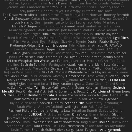
Richard Lyons
Joanne Tai
Mahe Dewan
Finn Bear
Ivan Sepulveda
Gabor Z
Jeremy Park
Cameron Keffer
Yan Shi
Ulrich Woehr
Chris Li
Zachary Capalbo
Kelly Johnson
Hannes Dreyer
Elektrospy
Buttered Side Down
The Dread Vixen Alinsa
Laura Kimmel
Timo Muraja
Tom Norman
Rodney Schmidt
Arioch Snowpaw
Catface Meowmers
gardeninn thomas
Istvan Kozma
QuesoGr7
Luis Naranjo
Sean
jamie ngai to lo
Lök Leung
Jack Foley
fxtentacle
Marielli Vichique
Primaris
Kirt Blackwood
mark wrabel
James Harrison
Alvaro Villagomez
Mark Hoffman
Josh Roenker
Martin Lukačka
AaronFung
Ben-Adam Berger
Hun73rdk
Abraham Mast
YYSSun
Thierry Mayrand
Richard McGowan
Aubrey Pullman
R.J. Rhodes Writes
Atelier Argos Art
Light Films
Rémi Verschelde
Ryan Reisiger
SizeKivit
Stymie
Dustin
Patrick Brady
ProtanopicMidget
Brandon Snodgrass
Tyler K Spicher
Arnaud PUIRAVAUD
Joseph Catrambone
HippoThalamus
Sean Kennedy
Tomek LECOCQ
Paul Mcloughlin
DaLivelyGhost
Lose Pacific
Jimikimo
Ben Bosma
mark stalzer
Jack J
Ian Neisser
Marcus Morba
LePew
Ryan Roden-Corrent
Joshua Albers
Kristen Westphal
Jon White
Jack Fenech
Jotunkottr
Hexdrake's Art
Ted Curtis
nullinc
Zach du Toit
John Partington
Kazuki Kamimura
Mark Boss
Yaron L.
Lukas Kalbertodt
Marcos Vaz
Sébastien Tricoire
Masanori Tottori
QuirkyTopHat
ReJ aka Renaldas Zioma
VFRAME
Michael Whiteside
Wolfer Moyens
Arturo Leone
Pete
Alex Harvill
Lauri Kananen
wheany
Unreal Sensei
tchaikovsky2
Taylor J Peters
Molly Footman
大重生-TheRebirth
RSH__studio
Mat
S C
Cailrdar
PYTHA Lab
OddlyBigBear
binotti lucia
IT Roy
Karabo Legwaila
Zane Olson
Chord Shore
A. Stan Konowitz
Talii
Bruce Matthews
Aria
3dfan
Xatonym
Barney
Sethesh
blendFX
Petr O
Michael Vick
Seth // Gone Indie, Bro...
Eric Pontbriand
Glenn Jones
Michael Tedder
Krystal Camprubi
Eugene Ovcharenko
Fiona Margrie
Alan Daniels
Mark Mazaitis
Jeff
The Sarah Hirsch
Paul Dolzall
Wolf Daw
kyleboze
Taylor Galen Kadee
Steven Ekholm
Stephen Ellis
Aximmetry Technologies
Sarah Wiener
Andrew Faithfull
wellingtoncrab
Ada Rose Cannon
Resilient Picture Company
Almighty Laxz
Jonathan Brandt
Szabolcs Dombi
Jose Nario
ELITECAD
Nick Storey
Ryan
Kim Vitkus
Bryan Halcott
Glyph
Jan Oliver Koch
Reggie Storm
Dan Repp
pk
Nathaniel E Bell
Benita Winckler
Kai Honeck
Íkara
Psychosadistic
Algot Nordström
Trag1cHaze
KaiCee
Kurt Wilson
Stéphane Huart
Todd Eaton
P4C1F15T
charamath
Jakob Stolz
YeGrayHound
Kevin Turner
Brian McMullen
oleko senga
Jason Ferguson
Arrangemonk