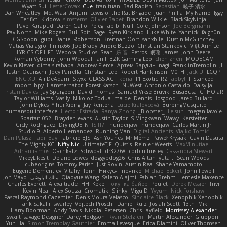
Wyatt Sui
LesterCovax
Cue
tran tuan
Bad Radish
Sebastian
暁子 清水
Dan Wheatley
Md. Wasif Anjum
Lewis of the Rat Brigade
Juan Pinilla
My Name
Iggy
Terifict
Kiddow
simsterns
Olivier Babet
Brandon Wilkie
BlackSkyNinja
Pavel Karapud
Daren Gallo
Peleg Tabib
Null
Cole Johnson
Joe Bergmann
Pav North
Mike Rogers
Bull Spit
Sage
Ryan Kirkland
Luke White
Yannick
falgn0n
CGSpoon
gubi
Daniel Robertson
Brennan Oort
sanxbile
Dustin McGlinchey
Matias Vialagro
lininx66
Joe Brady
Andre Buzzo
Christian Stankovic
Việt Anh Lê
LYRICS OF LIFE
Webora Studios
Sean
乐 音
Petros
眠瓏
James
John Deere
Roman Vyborny
John Woodall
an l
BZK Gaming Leo
chen zhen
MODECAM
Kevin Klever
dima sirababa
Andrew Pierce
Артем Бардин
nagi
FranklinTremplin
JL
Iustin Ocunschi
Joey Parrella
Christian Lee
Robert Hankinson
M0TH
Jack Ü
LCQP
FENG XU
Ali DeAdam
Styxx
GLASS ACT
kona
T1 Exotic
RZ
abby!
ll Stanced
Import_bpy
Hamsternator
Forest Katsch
NuWest
Antonio Castaldo
Daisy Jai
Tristan Davies
Jay Spurgeon
David Thomas
Samuel Vikse Bruvik
BusaBusa
C+HO aR
Taylor Williams
Vasily
Nikoloz Todua
ma de
Dennis Hosgood
Jared Bullard
John Dykes
Yihui Xiong
Jay Renteria
Lucie Královcová
BurpingMusquito
humansoulinterface
Hector Estrada
Ranya Zhong
_Blobster_
Le sun
megan lavoie
Spartan 052
Brayden evans
Austin Taylor
S Mingkwan
Wawy
Kerstetter
Gicly Rodríguez
DryingUEFN
IS IT?
Thunderjaw Thunderjaw
Carlos Martin Jr
Studio 9
Alberto Hernandez
Running Man
Digital Ancients
Vlajko Tomić
Dan Palasz
Fadil Bay
Fabricio BJS
Ash Younes
Mr Memz
Paweł Krysiak
Gavin Dasuta
The Mighty KC
Nifty Nic
UltimateTJF
Quistis
Reinier Weerts
MaxMinutiae
Adrián ramos
Oachkatzl Schwoaf
dr32768
corbin tinsley
Cassandra Stewart
MikeyLikesIt
Delano Lowes
doggybdog26
Chris Aitan
yuta t
Sean Woods
cubeorigins
Tommy Parish
Just Rovin
Austin Rea
Shane Yamamoto
Eugene Dementjev
Vitaliy Florin
Никуся Гноянко
Michael Eckert
John Fewell
Jon Mayo
مالك البلوشي
Qiaoyue Wang
Salem Alajmi
Fabian Brehm
Lemesle Maxence
Charles Everett
Alexa trade
HH
Keke
покупка байер
Poulet
Derek Messier
Trivi
Kevin Neal
Alex Souza
Cromatik
Slinky
Migu D
Yyyum
Nick Forshaw
Pascal Raymond Cazemier
Denis Moura Velasco
Sinclaire Black
Xenophik Xenophik
Tarik Sakalli
swarfey
Vojtech Proschl
Daniel Ruiz
Josiah Scott
13th
Mik
Harry Boorman
Andy Davis
Nikolai Petersen
Chris Layfield
Morrissey Alexander
swxift
savage Designer
Darcy Hodgson
Ryan Stelzleni
Martin Alexander
Giupponi
Yun Ha
Simon Tremblay Gauthier
Emma Levesque
Erica Dlamini
Oliver Thomsen