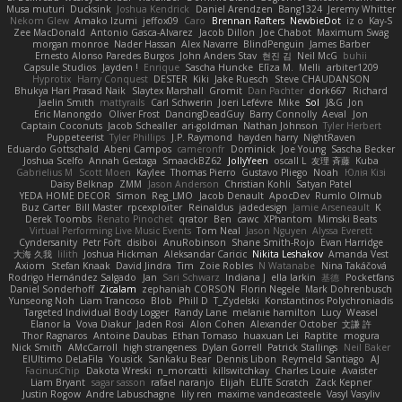
Musa muturi
Ducksink
Joshua Kendrick
Daniel Arendzen
Bang1324
Jeremy Whitter
Nekom Glew
Amako Izumi
jeffox09
Caro
Brennan Rafters
NewbieDot
iz o
Kay-S
Zee MacDonald
Antonio Gasca-Alvarez
Jacob Dillon
Joe Chabot
Maximum Swag
morgan monroe
Nader Hassan
Alex Navarre
BlindPenguin
James Barber
Ernesto Alonso Paredes Burgos
John Anders Stav
현진 김
Neil McG
buhii
Capsule Studios
Jayden !
Enrique
Sascha Huncke
Elīza M.
Melli
arbiter1209
Hyprotix
Harry Conquest
DESTER
Kiki
Jake Ruesch
Steve CHAUDANSON
Bhukya Hari Prasad Naik
Slaytex Marshall
Gromit
Dan Pachter
dork667
Richard
Jaelin Smith
mattyrails
Carl Schwerin
Joeri Lefévre
Mike
Sol
J&G
Jon
Eric Manongdo
Oliver Frost
DancingDeadGuy
Barry Connolly
Aeval
Jon
Captain Coconuts
Jacob Schealler
ari-goldman
Nathan Johnson
Tyler Herbert
Puppeteerist
Tyler Phillips
J.P. Raymond
hayden harry
NightRaven
Eduardo Gottschald
Abeni Campos
cameronfr
Dominick
Joe Young
Sascha Becker
Joshua Scelfo
Annah Gestaga
SmaackBZ62
JollyYeen
oscall L
友理 斉藤
Kuba
Gabrielius M
Scott Moen
Kaylee
Thomas Pierro
Gustavo Pliego
Noah
Юлія Кізі
Daisy Belknap
ZMM
Jason Anderson
Christian Kohli
Satyan Patel
YEDA HOME DECOR
Simon
Reg_LMO
Jacob Denault
ApocDev
Rumlo Olmub
Buz Carter
Bill Master
rpcexploiter
Reinaldus
jadedesign
Jamie Arseneault
K
Derek Toombs
Renato Pinochet
qrator
Ben
cawc
XPhantom
Mimski Beats
Virtual Performing Live Music Events
Tom Neal
Jason Nguyen
Alyssa Everett
Cyndersanity
Petr Fořt
disiboi
AnuRobinson
Shane Smith-Rojo
Evan Harridge
大海 久我
lilith
Joshua Hickman
Aleksandar Caricic
Nikita Leshakov
Amanda Vest
Axiom
Stefan Knaak
David Jindra
Tim
Zoie Robles
N Watanabe
Nina Takáčová
Rodrigo Hernández Salgado
Jan
Sari Schwarz
Indiana J
ella larkin
基德
Pocketfans
Daniel Sonderhoff
Zicalam
zephaniah CORSON
Florin Negele
Mark Dohrenbusch
Yunseong Noh
Liam Trancoso
Blob
Phill D
T_Zydelski
Konstantinos Polychroniadis
Targeted Individual Body Logger
Randy Lane
melanie hamilton
Lucy
Weasel
Elanor la
Vova Diakur
Jaden Rosi
Alon Cohen
Alexander October
文謙 許
Thor Ragnaros
Antoine Daubas
Ethan Tomaso
huaxuan Lei
Raptite
mogura
Nick Smith
AMcCarroll
high strangeness
Dylan Gorrell
Patrick Stallings
Neil Baker
ElUltimo DeLaFila
Yousick
Sankaku Bear
Dennis Libon
Reymeld Santiago
AJ
FacinusChip
Dakota Wreski
n_morcatti
killswitchkay
Charles Louie
Avaister
Liam Bryant
sagar sasson
rafael naranjo
Elijah
ELITE Scratch
Zack Kepner
Justin Rogow
Andre Labuschagne
lily ren
maxime vandecasteele
Vasyl Vasyliv