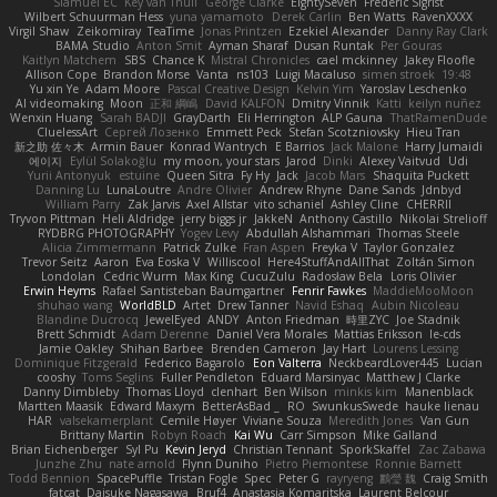
Slamuel EC
Key van Thull
George Clarke
EightySeven
Frederic Sigrist
Wilbert Schuurman Hess
yuna yamamoto
Derek Carlin
Ben Watts
RavenXXXX
Virgil Shaw
Zeikomiray
TeaTime
Jonas Printzen
Ezekiel Alexander
Danny Ray Clark
BAMA Studio
Anton Smit
Ayman Sharaf
Dusan Runtak
Per Gouras
Kaitlyn Matchem
SBS
Chance K
Mistral Chronicles
cael mckinney
Jakey Floofle
Allison Cope
Brandon Morse
Vanta
ns103
Luigi Macaluso
simen stroek
19:48
Yu xin Ye
Adam Moore
Pascal Creative Design
Kelvin Yim
Yaroslav Leschenko
AI videomaking
Moon
正和 綱嶋
David KALFON
Dmitry Vinnik
Katti
keilyn nuñez
Wenxin Huang
Sarah BADJI
GrayDarth
Eli Herrington
ALP Gauna
ThatRamenDude
CluelessArt
Cергей Лозенко
Emmett Peck
Stefan Scotzniovsky
Hieu Tran
新之助 佐々木
Armin Bauer
Konrad Wantrych
E Barrios
Jack Malone
Harry Jumaidi
에이지
Eylül Solakoğlu
my moon, your stars
Jarod
Dinki
Alexey Vaitvud
Udi
Yurii Antonyuk
estuine
Queen Sitra
Fy Hy
Jack
Jacob Mars
Shaquita Puckett
Danning Lu
LunaLoutre
Andre Olivier
Andrew Rhyne
Dane Sands
Jdnbyd
William Parry
Zak Jarvis
Axel Allstar
vito schaniel
Ashley Cline
CHERRII
Tryvon Pittman
Heli Aldridge
jerry biggs jr
JakkeN
Anthony Castillo
Nikolai Strelioff
RYDBRG PHOTOGRAPHY
Yogev Levy
Abdullah Alshammari
Thomas Steele
Alicia Zimmermann
Patrick Zulke
Fran Aspen
Freyka V
Taylor Gonzalez
Trevor Seitz
Aaron
Eva Eoska V
Williscool
Here4StuffAndAllThat
Zoltán Simon
Londolan
Cedric Wurm
Max King
CucuZulu
Radosław Bela
Loris Olivier
Erwin Heyms
Rafael Santisteban Baumgartner
Fenrir Fawkes
MaddieMooMoon
shuhao wang
WorldBLD
Artet
Drew Tanner
Navid Eshaq
Aubin Nicoleau
Blandine Ducrocq
JewelEyed
ANDY
Anton Friedman
時里ZYC
Joe Stadnik
Brett Schmidt
Adam Derenne
Daniel Vera Morales
Mattias Eriksson
le-cds
Jamie Oakley
Shihan Barbee
Brenden Cameron
Jay Hart
Lourens Lessing
Dominique Fitzgerald
Federico Bagarolo
Eon Valterra
NeckbeardLover445
Lucian
cooshy
Toms Seglins
Fuller Pendleton
Eduard Marsinyac
Matthew J Clarke
Danny Dimbleby
Thomas Lloyd
clenhart
Ben Wilson
minkis kim
Manenblack
Martten Maasik
Edward Maxym
BetterAsBad _
RO
SwunkusSwede
hauke lienau
HAR
valsekamerplant
Cemile Høyer
Viviane Souza
Meredith Jones
Van Gun
Brittany Martin
Robyn Roach
Kai Wu
Carr Simpson
Mike Galland
Brian Eichenberger
Syl Pu
Kevin Jeryd
Christian Tennant
SporkSkaffel
Zac Zabawa
Junzhe Zhu
nate arnold
Flynn Duniho
Pietro Piemontese
Ronnie Barnett
Todd Bennion
SpacePuffle
Tristan Fogle
Spec
Peter G
rayryeng
鸝瑩 魏
Craig Smith
fatcat
Daisuke Nagasawa
Bruf4
Anastasia Komaritska
Laurent Belcour