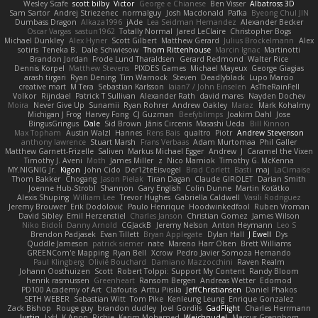
Wesley Scafe
scott bilby
Victor
George e Chianese
Ben Visser
Albatross 3D
Sam Sartor
Andrej Striezenec
normalguy
Josh Macdonald
Pafka
Byeong Chul JIN
Dumbass Dragon
Alkaza1996
jAde
Lea Seidman Hernandez
Alexander Becker
Oscar Vargas
sastun1962
Totally Normal
Jared LeClaire
Christopher Bogs
Michael Dunkley
Alex Hyner
Scott Gilbert
Matthew Gerard
Julius Brockelmann
Alex
sotiris
Teneka B.
Dale Schwiesow
Thom Rittenhouse
Marcin Ignac
Martinotti
Brandon Jordan
Frode Lund Tharaldsen
Gerard Redmond
Walter Rice
Dennis Korpel
Matthew Stevens
PIXDES Games
Michael Mayeux
George Giagias
arash tirgari
Ryan Dening
Tim Warnock
Steven
Deadlyblack
Lupo Marcio
creative mart
M Tera
Sebastian Karlsson
Iaian7 / John Einselen
AsTheRainFell
Volkor
Rijndael
Patrick T Sullivan
Alexander Rath
david mares
Nayden Dochev
Moira
Never Give Up
Sunamii
Ryan Rohrer
Andrew Oakley
Maraz
Mark Kohalmy
Michigan J Frog
Harvey Fong
CJ Guzman
Beefyblimps
Joakim Dahl
Jose
BingusGringus
Dale
Sid Brown
Jānis Circenis
Masashi Ueda
Bill Kinnon
Max Topham
Austin Walzl
Hannes
Rens Bais
qualtro
Piotr
Andrew Stevenson
anthony lawrence
Stuart Marsh
Frans Verbaas
Adam Murtomaa
Phil Galler
Matthew Garnett-Frizelle
Saliven
Markus Michael Egger
Andrew
J
Caramel the Vixen
Timothy J. Aveni
Moth
James Miller
z
Nico Marniok
Timothy G. McKenna
MY.NIGNIG Jr.
Kigon
John Cido
Der12teEisvogel
Brad Corlett
Basti
maj
LaCimaise
Thom Bakker
Chogang
Jason Pielak
Tiran Dagan
Claude GIROLET
Darian Smith
Joenne Hub-Strobl
Shannon
Gary English
Colin Dunne
Martin Koťátko
Alexis Shuping
William Lee
Trevor Hughes
Gabriella Caldwell
Vasili Rodriguez
Jeremy Brouwer
Erik Dodolović
Paulo Henrique
Hoodwinkedfool
Ruben Vroman
David Sibley
Emil Herzenstiel
Charles Janson
Christian Gomez
James Wilson
Niko Bidoli
Danny Arnold
CGJackB
Jeremy Nelson
Anton Heymann
Leo S
Brendon Padjasek
Evan Tillett
Bryan Applegate
Dylan Hall
J Ewell
Dys
Quddle Jameson
patrick siemer
nate
Mareno Harr Olsen
Brett Williams
GREENCom'e Mapping
Ryan Bell
Xcrow
Pedro Javier Somoza Hernando
Paul Klingberg
Olivié Bouchard
Damiano Mazzocchini
Raven Realm
Johann Oosthuizen
Scott
Robert Tolppi: Support My Content
Randy Bloom
henrik rasmussen
Greenheart
Ransom Bergen
Andreas Wetter
Edomod
PD100 Academy of Art
Clafoutis
Arttu Piisila
JeffChristiansen
Daniel Phakos
SETH WEBER
Sebastian Witt
Tom Pike
Kenleung Leung
Enrique Gonzalez
Zack Bishop
Rouge guy
brandon dudley
Joel Gordils
GadFlight
Charles Herrmann
Justin
LvH
K Anon
Richie
Karim Mohamed
Weichnudel
Marcus Grennborg