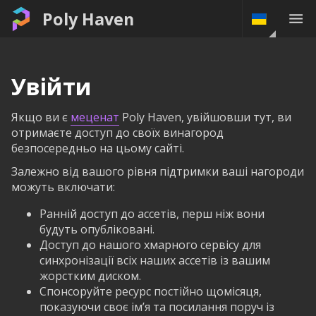
Poly Haven
Увійти
Якщо ви є
меценат
Poly Haven, увійшовши тут, ви
отримаєте доступ до своїх винагород
безпосередньо на цьому сайті.
Залежно від вашого рівня підтримки ваші нагороди
можуть включати:
Ранній доступ до ассетів, перш ніж вони
будуть опубліковані.
Доступ до нашого хмарного сервісу для
синхронізації всіх наших ассетів із вашим
жорстким диском.
Спонсоруйте ресурс постійно щомісяця,
показуючи своє ім’я та посилання поруч із