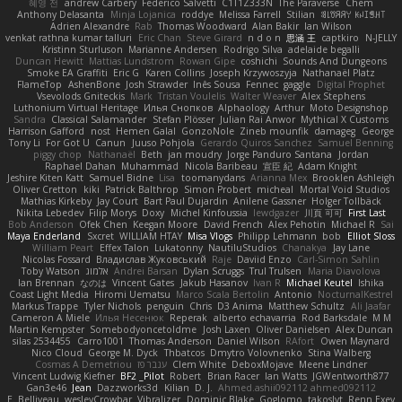
혜영 전
andrew Carbery
Federico Salvetti
C1T1Z333N
The Paraverse
Chem
Anthony Delasanta
Minja Lojanica
roddye
Melissa Farrell
Stilian
ꌃ꒒ꀎꋪꋪꌩ ꀘꈤꀤꁅꃅ꓄
Adrien Alexandre
Rab
Thomas Woodward
Alan Bakir
Ian Wilson
venkat rathna kumar talluri
Eric Chan
Steve Girard
n d o n
思涵 王
captkiro
N-JELLY
Kristinn Sturluson
Marianne Andersen
Rodrigo Silva
adelaide begalli
Duncan Hewitt
Mattias Lundstrom
Rowan Gipe
coshichi
Sounds And Dungeons
Smoke EA Graffiti
Eric G
Karen Collins
Joseph Krzywoszyja
Nathanaël Platz
FlameTop
AshenBone
Josh Strawder
Inês Sousa
Fennec
gaggle
Digital Prophet
Vsevolods Gniteckis
Mark
Tristan Voulelis
Walter Weaver
Alex Stephens
Luthonium Virtual Heritage
Илья Снопков
Alphaology
Arthur
Moto Designshop
Sandra
Classical Salamander
Stefan Plösser
Julian Rai Anwor
Mythical X Customs
Harrison Gafford
nost
Hemen Galal
GonzoNole
Zineb mounfik
damageg
George
Tony Li
For Got U
Canun
Juuso Pohjola
Gerardo Quiros Sanchez
Samuel Benning
piggy chop
Nathanaël
Beth
jan moudry
Jorge Panduro Santana
Jordan
Raphael Dahan
Muhammad
Nicola Baribeau
宣臣 紀
Adam Knight
Jeshire Kiten Katt
Samuel Bidne
Lisa
toomanydans
Arianna Mex
Brooklen Ashleigh
Oliver Cretton
kiki
Patrick Balthrop
Simon Probert
micheal
Mortal Void Studios
Mathias Kirkeby
Jay Court
Bart Paul Dujardin
Anilene Gassner
Holger Tollbäck
Nikita Lebedev
Filip Morys
Doxy
Michel Kinfoussia
lewdgazer
川頁 可可
First Last
Bob Anderson
Ofek Chen
Keegan Moore
David French
Alex Pehotin
Michael R
Sai
Maya Enderland
Sxcret
WILLIAM HTAY
Misa Vlogs
Philipp Lehmann
bob
Elliot Sloss
William Peart
Effex Talon
Lukatonny
NautiluStudios
Chanakya
Jay Lane
Nicolas Fossard
Владислав Жуковський
Raje
Daviid Enzo
Carl-Simon Sahlin
Toby Watson
אלמוג
Andrei Barsan
Dylan Scruggs
Trul Trulsen
Maria Diavolova
Ian Brennan
なのは
Vincent Gates
Jakub Hasanov
Ivan R
Michael Keutel
Ishika
Coast Light Media
Hiromi Uematsu
Marco Scala Bertolin
Antonio
NocturnalKestrel
Markus Trappe
Tyler Nichols
penguin
Chris
D3 Anima
Matthew Schultz
Ali Jaafar
Cameron A Miele
Илья Несенюк
Reperak
alberto echavarria
Rod Barksdale
M M
Martin Kempster
Somebodyoncetoldme
Josh Laxen
Oliver Danielsen
Alex Duncan
silas 2534455
Carro1001
Thomas Anderson
Daniel Wilson
RAfort
Owen Maynard
Nico Cloud
George M. Dyck
Thbatcos
Dmytro Volovnenko
Stina Walberg
Cosmas A Demetriou
ענבר פז
Clem White
DeboxMojave
Meene Lindner
Vincent Ludwig Kiefner
BF2 _Pilot
Robert
Brian Racer
Ian Watts
JGWentworth877
Gan3e46
Jean
Dazzworks3d
Kilian
D. J.
Ahmed.ashii092112 ahmed092112
E. Belliveau
wesleyCrowbar
Vibralizer
Dominic Blake
Goglomo
takoslvt
Renn Exev