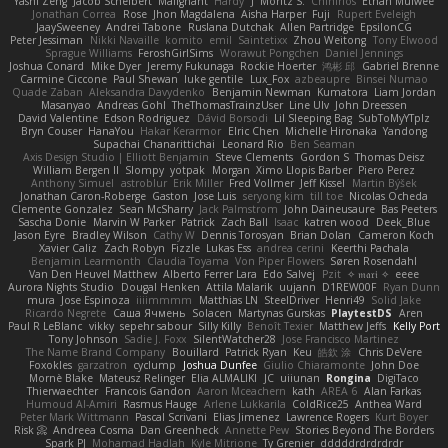
Yashi Zeng
Jacob Schelbert
Malignant
Hardy
J
Moritz S.
Chihirios
Ethan Mulwee
Jonathan Correa
Rose
Jhon Magdalena
Aisha Harper
Fuji
Rupert Eveleigh
JaaySweeney
Andrei Tabone
Ruslana Dutchak
Allen Partridge
EpsilonCG
Peter Jessiman
Nikki Navaille
komito
emil
Saintetixx
Zhou Weitong
Tony Elwood
Sprague Williams
FeroshGirlSims
Worawut Pongchen
Daniel Jennings
Joshua Conard
Mike Dyer
Jeremy Fukunaga
Rockie Hoerter
鸿彬 邱
Gabriel Brenne
Carmine Ciccone
Paul Shewan
luke gentile
Lux_Fox
azbeaupre
Binsei Numao
Quade Zaban
Aleksandra Davydenko
Benjamin Newman
Kumatora
Liam Jordan
Masanyao
Andreas Gohl
TheThomasTrainzUser
Line Ulv
John Dreessen
David Valentine
Edson Rodriguez
Dávid Borsodi
Lil Sleeping Bag
SubToMyYTplz
Bryn Couser
HanaYou
Hakar Kerarmor
Elric Chen
Michelle Hironaka
Yandong
Supachai Chanarittichai
Leonard Rio
Ben Seaman
Axis Design Studio | Elliott Benjamin
Steve Clements
Gordon S
Thomas Deisz
William Bergen II
Slompy
yotpak
Morgan
Ximo Llopis Barber
Piero Perez
Anthony Simuel
astroblur
Erik Miller
Fred Vollmer
Jeff Kissel
Martin Býšek
Jonathan Caron-Roberge
Gaston
Jose Luis
seryong kim
till toe
Nicolas Ocheda
Clemente Gonzalez
Sean McSharry
Jack Palmstrom
John Daineusaure
Bas Peeters
Sascha Donie
Marvin W Parker
Patrick
Zach Ball
Isaac
katren wood
Deek_Blue
Jason Eyre
Bradley Wilson
Cathy W
Dennis Torosyan
Brian Dolan
Cameron Koch
Xavier Caliz
Zach Robyn
Fizzle
Lukas Ess
andrea cerini
Keerthi Pachala
Benjamin Learmonth
Claudia Toyama
Von Piper Flowers
Søren Rosendahl
Van Den Heuvel Matthew
Alberto Ferrer Lara
Edo Salvej
Pzit
✧ 𝔪𝔞𝔯𝔦 ✧
eeee
Aurora Nights Studio
Dougal Henken
Attila Malarik
uujann
D1REW00F
Ryan Dunn
mura
Jose Espinoza
iiiimmmm
Matthias LN
SteelDriver
Henri49
Solid Jake
Ricardo Negrete
Саша Ячмень
Solacen
Martynas Gurskas
PlaytestDS
Aren
Paul R LeBlanc
vikky
sepehr sabour
Silly Killy
Benoît Texier
Matthew Jeffs
Kelly Port
Tony Johnson
Sadie J. Foxx
SilentWatcher28
Jose Francisco Martinez
The Name Brand Company
Bouillard
Patrick Ryan
Keu
皓欽 涂
Chris DeVere
Foxokles
garzatron
cyclump
Joshua Dunfee
Giulio Chiaramonte
John Doe
Mornè Blake
Mateusz Relinger
Elia ALMALIKI
JC
uiiunan
Rongina
DigiTaco
Thierwaechter
Francois Gandon
Aaron Mceachern
kath
AREA 6
Alan Farkas
Humoud Al-Amiri
Rasmus Hauge
Arlene Lukkarila
ColdRice25
Anthea Ward
Peter Mark Wittmann
Pascal Scrivani
Elias Jimenez
Lawrence Rogers
Kurt Boyer
Risk 📀
Andreea Cosma
Dan Greenheck
Annette Pew
Stories Beyond The Borders
Spark PJ
Mohamad Hadlah
Kyle Mitrione
Ty Grenier
dddddrdrdrdrdr