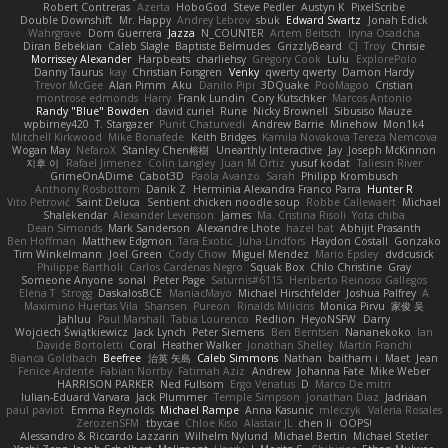
Robert Contreras
Azerta
HoboGod
Steve Pedler
Austyn K
PixelScribe
Double Downshift
Mr. Happy
Andrey Lebrov
sbuk
Edward Swartz
Jonah Edick
Wahrgrave
Dom Guerrera
Jazza
N_COUNTER
Artem Beitsch
Iryna Osadcha
Diran Bebekian
Caleb Slagle
Baptiste Belmudes
GrizzlyBeard
CJ
Troy
Chrisie
Morrissey Alexander
Harpbeats
charliehsy
Gregory Cook
Lulu
ExplorePolo
Danny Taurus
kay
Christian Forsgren
Venky
qwerty qwerty
Damon Hardy
Trevor McGee
Alan Pimm
Aku
Danilo Pipi
3DQuake
PooMagoo
Cristian
montrose edmonds
Harry
Frank Lundin
Cory Kutschker
Marcos Antonio
Randy "Blue" Bowden
david curiel
Rune
Nicky Brownell
Sibusiso Mauze
wpbirney420
T. Stargazer
Punit Chaturvedi
Andrew Barrie
Minehow
Mon1k4
Mitchell Kirkwood
Mike Bonafede
Keith Bridges
Kamila Novakova Tereza Nemcova
Wogan May
NefaroX
Stanley Chen榕樹
Unearthly Interactive
Jay
Joseph McKinnon
지후 이
Rafael Jimenez
Colin Langley
Juan M Ortiz
yusuf kodat
Taliesin River
GrimeOnADime
Cabot3D
Paola Avanzo
Sarah
Philipp Krombusch
Anthony Rosbottom
Danik Z
Herminia Alexandra Franco Parra
Hunter R
Vito Petrović
Saint Deluca
Sentient chicken noodle soup
Robbe Callewaert
Michael
Shalekendar
Alexander Levenson
James
Ma. Cristina Risoli
Yota chiba
Dean Simonds
Mark Sanderson
Alexandre Lhote
hazel bat
Abhijit Prasanth
Ben Hoffman
Matthew Edgmon
Tara Exotic
Juha Lindfors
Haydon Costall
Gonzako
Tim Winkelmann
Joel Green
Cody Chow
Miguel Mendez
Mario Epsley
dvdcusick
Philippe Bartholi
Carlos Cardenas Negro
Squak Box
Chlo Christine
Gray
Someone Anyone
sonal
Peter Page
Saturnis#6115
Heriberto Reinoso Gallegos
Elena T
Strogg
DaskalosBCE
ManiacMayo
Michael Hirschfelder
Joshua Palfrey
A
Maximino Huertas Vila
Shansen
Pureon
Rinalds Miļicins
Monica Pirvu
家俊 吴
Jahluu
Paul Marshall
Tabia Lourenco
Redlion
HeyoNSFW
Darry
Wojciech Świątkiewicz
Jack Lynch
Peter Siemens
Ben Berntsen
Nananekoko
Ian
Davide Bortoletti
Coral
Heather Walker
Jonathan Shelley
Martín Franchi
Bianca Goldbach
Beefree
治英 矢島
Caleb Simmons
Nathan
baitham i
Maet
Jean
Fenice Ardente
Fabian Norrby
Fatimah Aziz
Andrew
Johanna Fate
Mike Weber
HARRISON PARKER
Ned Fullsom
Ergo Venatus
D
Marco De mitri
Iulian-Eduard Varvara
Jack Plummer
Temple Simpson
Jonathan Diaz
Jadriaan
paul paviot
Emma Reynolds
Michael Rampe
Anna Kasunic
mleczyk
Valeria Rosales
ZerozenSFM
tbycae
Chloe Kiso
Alastair JL
chen li
OOPS!
Alessandro & Riccardo Lazzarin
Wilhelm Nylund
Michael Bertin
Michael Stetler