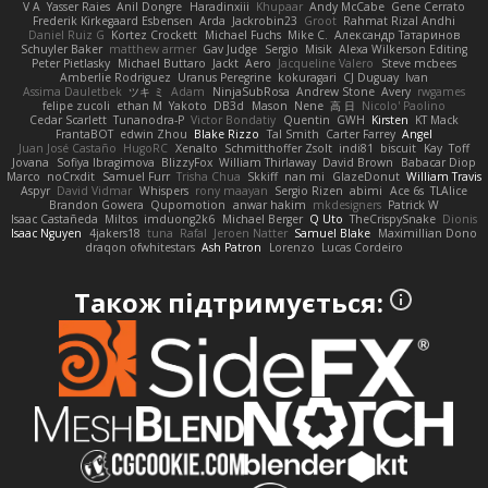
V A
Yasser Raies
Anil Dongre
Haradinxiii
Khupaar
Andy McCabe
Gene Cerrato
Frederik Kirkegaard Esbensen
Arda
Jackrobin23
Groot
Rahmat Rizal Andhi
Daniel Ruiz G
Kortez Crockett
Michael Fuchs
Mike C.
Александр Татаринов
Schuyler Baker
matthew armer
Gav Judge
Sergio
Misik
Alexa Wilkerson Editing
Peter Pietlasky
Michael Buttaro
Jackt
Aero
Jacqueline Valero
Steve mcbees
Amberlie Rodriguez
Uranus Peregrine
kokuragari
CJ Duguay
Ivan
Assima Dauletbek
ツキ ミ
Adam
NinjaSubRosa
Andrew Stone
Avery
rwgames
felipe zucoli
ethan M
Yakoto
DB3d
Mason
Nene
高 日
Nicolo' Paolino
Cedar Scarlett
Tunanodra-P
Victor Bondatiy
Quentin
GWH
Kirsten
KT Mack
FrantaBOT
edwin Zhou
Blake Rizzo
Tal Smith
Carter Farrey
Angel
Juan José Castaño
HugoRC
Xenalto
Schmitthoffer Zsolt
indi81
biscuit
Kay
Toff
Jovana
Sofiya Ibragimova
BlizzyFox
William Thirlaway
David Brown
Babacar Diop
Marco
noCrxdit
Samuel Furr
Trisha Chua
Skkiff
nan mi
GlazeDonut
William Travis
Aspyr
David Vidmar
Whispers
rony maayan
Sergio Rizen
abimi
Ace 6s
TLAlice
Brandon Gowera
Qupomotion
anwar hakim
mkdesigners
Patrick W
Isaac Castañeda
Miltos
imduong2k6
Michael Berger
Q Uto
TheCrispySnake
Dionis
Isaac Nguyen
4jakers18
tuna
Rafal
Jeroen Natter
Samuel Blake
Maximillian Dono
draqon ofwhitestars
Ash Patron
Lorenzo
Lucas Cordeiro
Також підтримується: