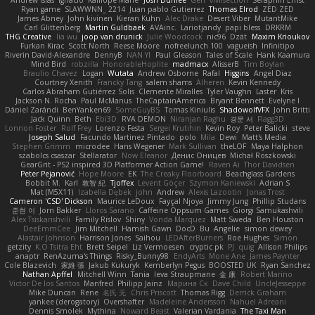
Andrew Islas
Ignacio
Kalliope Marie
Josh Dunfee
Gen
viviisection
Seraphin Ernst
Ryan game
SLAWWNN_ 2214
Juan pablo Gutierrez
Thomas Elrod
ZED ZED
James Abney
John kivinen
Kieran Kuhn
Alec Drake
Desert Viber
MutantMike
Carl Glittenberg
Martin Guldbaek
AVAinc.
Lariotjandy
papi bless
DRKRM
THG Creative
lia wu
joop van drunick
Julie Woodcock
nic96
Dzät
Maxim Krioukov
Furkan Kirac
Scott North
Reese Moore
nofreelunch 100
vagueish
Infinitipo
Riverin David-Alexandre
DennyB
NAN YI
Paul Gleason
Tales of Scale
Hank Kaamura
Mind Bird
robzilla
HonorableHoplite
madmacx
AlisserB
Tim Boylan
Braulio Chavez
Logan
Wutata
Andrew Osborne
Rafal
Higgins
Angel Diaz
Courtney Xenith
Francky Tang
salem shams
Alheren
Kevin Kennedy
Carlos Abraham Gutiérrez Solis
Clemente Miralles
Tyler Vaughn
Laster
Kris
Jackson N. Rocha
Paul McManus
TheCaptainAmerica
Bryant Bennett
Evelyne I
Dániel Zarándi
BenYanken69
SomeGuyBS
Tomas Kiniulis
ShadowolfVFX
John Britti
Jack Quinn
Beth
Ebi3D
RVA DEMON
Niranjan Raghu
경문 서
Flagg3D
Lonnon Foster
Rolf Frey
Lorenzo Festa
Sergei Krutihin
Kevin Roy
Peter Balicki
steve
Joseph Salud
Facundo Martinez Pintado
polo
Mila
Dewi
Matt's Media
Stephen Grimm
microdee
Hans Wegener
Mark Sullivan
theLOF
Maya Halphon
szabolcs csaszar
Stellarator
Now Eleanor
Денис Оницев
Michał Roszkowski
GearGrit - PS2 inspired 3D Platformer Action Game!
Raven Ai
Thor Davidsen
Peter Pejanović
Hope Moore
EK
The Creaky Floorboard
Beachglass Gardens
Bobbit M.
Karl
敦智 紀
Tjoffex
Levent Göçer
Szymon Kaniewski
Adrian S
Mat (M5X11)
Izabella Dębek
john
Andrew
Alexis Lazootin
Jonas Trost
Cameron 'CSD' Dickson
Maurice LeDoux
Fayçal Njoya
Jimmy Jung
Phillip Studans
준현 이
Jorn Bakker
Lloros Sarano
Caffeine Oppsum Games
Giorgi Samukashvili
Alex Tsiskarishvili
Family Rislov
Shiny
Vonda Marquez
Matt Sweda
Ben Houston
DeeEmmCee
Jim Mitchell
Hamish Gawn
DocD
Bu
Angelie
simon dewey
Alastair Johnson
Harrison Jones
Saihou
LEDAfterBurners
Roe Hughes
Simon
getzity
K.O Tsitra Eht
Brett Seipel
Liz Vermoesen
cryptic pk
PJ
quig
Allison Philips
anaptr
RenAzuma's Things
Risky_Bunny98
EndyArts
Mone Ane
James Paynter
Cole Blazevich
家維 張
Jakub Kukuryk
Kemberlyn Pegus
BOOSTED UK
Ryan Sanchez
Nathan Apffel
Mitchell Winn
Tania
Ieva Straupmane
金 康
Robert Marino
Victor De los Santos
Manfred
Philipp Jainz
Марина Ск
Dave Child
UncleJesseppe
Mike Duncan
Rene
名氏 无
Chris Priscott
Thomas Rigg
Derrick Graham
yankee (derogatory)
Overshafter
Madeleine Andersson
Nahuel Adreani
Dennis Smolek
Mythina
Noward Beast
Valerian Vardania
The Taxi Man