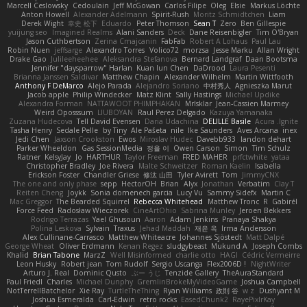
Marcell Ceslowsky
Cedoulain
Jeff McGowan
Carlos Filipe
Oleg
Elsie
Markus Löchte
Anton Howell
Alexander Adelmann
Spirit-Rush
Moritz Schmidtchen
Liam
Derek Wight
幸史 松下
Eduardo
Peter Thomson
Sean T
Zero
Ben Gillespie
yuijung seo
Imagined Realms
Alani Sanders
Deck
Dane Reisenbigler
Tim O'Bryan
Jason Cuthbertson
Zerina Cmajcanin
FabFab
Robert A Lohaus
Paul Lau
Robin Nuen
jeffsarge
Alexandro Torres
Volico72
morzsa
Jesse Marku
Allan Wright
Drake Gao
Julileeheehee
Aleksandra Stefanova
Bernard Landgraf
Daan Bootsma
Jennifer "daysparrow" Harlan
Kuan lun Chen
DaDrood
Laura Pesenti
Brianna Janssen Saldivar
Matthew Chapin
Alexander Wilhelm
Martin Wittfooth
Anthony F DeMarco
Alejo Parada
Alejandro Soriano
中村秀人
Agnieszka Marut
Jacob apple
Philip Windecker
Matz Klint
Sally Hastings
Michael Updike
Alexandra Forman
NATTAWOOT PHIMPHAKAN
MrIsklar
Jean-Cassien Marmey
Weird Oposssum
LIUBOYAN
Raul Perez Delgado
Kazuya Yamanaka
Zuzana Hudecova
Tell David Evensen
Daria Udachina
DELILLE Basile
Acura .Ignite
Tasha Henry
Sedale Pelle
by Tiny
Ale Pašeta
nile
Ike Saunders
Aves Arcana
inex
Jedi Chen
Jaxson Crookston
Ewos
Miroslav Hudec
Davebb933
landon dehart
Parker Wheeldon
Gas SessionMedia
정율 이
Owen Carson
Simon
Tim Schulz
Ratner
KelsyJay
Jo
HARTHUR
Taylor Freeman
FRED MAHER
prfctwhite
yataa
Christopher Bradley
Joe Rivera
Malte Schweitzer
Roman Kaelin
Isabella
Erickson Foster
Chandler Griese
修汰 山田
Tyler Avirett
Tom
JimmyCNX
The one and only phase
sepp
HectorOH
Brian
Alyx
Jonathan
Verbatim
Clay T
Reiten Cheng
Joykk
Sonia domenech garcia
Lucy Vu
Sammy Sidefx
Martin C
Mac Greggor
The Bearded Squirrel
Rebecca Whitehead
Matthew Tronc
R
Gabirél
Force Feed
Radosław Wieczorek
CineArtOhio
Sabrina Munley
Jeroen Bekkers
Rodrigo Terrazas
Yael Ghusoun
Aaron
Adam Jenkins
Pranaya Shakya
Polina Leskova
Sylvain
Traxus
Jehad Maddah
재윤 옥
Irma Andersson
Alex Cullinane-Carrasco
Matthew Whiteacre
Johannes Sjöstedt
Matt Dalpé
George Wheat
Oliver Erdmann
Kenan Regez
sludgybeast
Mukund A
Joseph Combs
Khalid
Brian Tabone
MarzZ
Well Misinformed
charlie otto
HAGI
Cédric Vermeirre
Leon Husky
Robert jean
Tom Rudolf
Sergio Uscanga
Flex2006D !
NightWriter
Arturo J. Real
Dominic Qusto
ぶー うじ
Tenzide Gallery
TheAuraStandard
Paul Friedl
Charles
Michael Dunphy
GremlinBrokeMyVideoGame
Joshua Campbell
NotTerrellBatchelor
Xie Ray
TurtleTheThing
Ryan Williams
政則 谷
w z
Dushyant M
Joshua Esmeralda
Carl-Edwin
retro rocks
EasedChunk2
RayePixlrKay