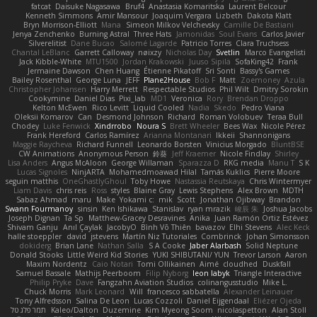
fatcat
Daisuke Nagasawa
Bruf4
Anastasia Komaritska
Laurent Belcour
Kenneth Simmons
Amir Mansour
Joaquim Vergara
Lizbeth
Dakota Klatt
Bryn Morrison-Elliott
Mana
Simeon Milkov Velchevsky
Camille De Bastiani
Jenya Zenchenko
Burning Astral
Three Hats
Jamonidas
Soul Evans
Carlos Javier
Silverelitist
Dane Bucao
Salomé Lagarde
Patricio Torres
Clara Truchsess
Chantal LeBlanc
Garrett Calloway
nøixzy
Nicholas Day
Svetlin
Marco Evangelisti
Jack Kibble-White
MTU1500
Jordan Krakowski
Juuso Sipilä
SofaKing42
Frank
Jermaine Dawson
Chen Huang
Étienne Pikatoff
Sri Sonti
Bassy's Games
Bailey Rosenthal
George Luna
JEFF
Plane2House
Bob F
Matt
Zoemoney
Azula
Christopher Johansen
Harry Merrett
Respectable Studios
Phil Wilt
Dmitry Sorokin
Cookymine
Daniel Dias
Pixi_lab
MD1
Veronica
Rory
Brendan Droppo
Kelton McEwen
Rico Levitt
Liquid Cooled
Nadia
Skedo
Pedro Viana
Oleksii Komarov
Can
Desmond Johnson
Richard
Roman Volobuev
Teraa Bull
Chodey
Luke Fenwick
Xindrrobo
Noura S
Brett Wheeler
Bees Wax
Nicole Pérez
Frank Hereford
Carlos Ramírez
Arianna Montanari
Ikkeii
Shannonigans
Maggie Raycheva
Richard Funnell
Leonardo Borsten
Vinicius Morgado
BluntBSE
CW Animations
Anonymous Person
鈴葵
Jeff Kraemer
Nicole Findlay
Shirley
Lisa Anders
Angus McAloon
George Willaman
Sparazza D
RKG media
Manu T
S K
Lucas Signoles
NinjARTA
Mohamedmoawad Hilal
Tamás Kuklics
Pierre Moore
seguin matthis
OneGhastlyGhoul
Toby Howe
Nastassia Reutskaya
Chris Wintermyer
Liam Davis
chris reis
Ross
styles
Blaine Gray
Lewis Stephens
Alex Brown
MDTH
Sabaz Ahmad
maru
Make
Yokami c:
mik
Scott
Jonathan Ojibway
Brandon
Swann Fourmanoy
sinsin
Ken Ishikawa
Stanislav
ryan mrazik
峻辰 朱
Joshua Jacobs
Joseph Dignan
Ta Sp
Matthew-Gracey Desravines
Anika
Juan Ramón Ortiz Estévez
Shivam Ganju
Anıl Çaylak
JacobyO
Bình Võ Thiên
bavazov
Elhi Stevens
Alec Keck
halle stoeppler
david
jstevens
Martín Niz Tutoriales
Combrinck
Johan Simonsson
dokiderg
Brian Lane
Nathan Salla
S A Cooke
Jaber Alarbash
Solid Neptune
Donald Stooks
Little Weird Kid Stories
YUKI SHIBUTANI/ YUN
Trevor Larson
Aaron
Maxim Nordentz
Caio Notari
Tomi Ollikainen
Aimé
cloudhed
Duskfall
Samuel Bassale
Mathijs Peerboom
Filip Nyborg
leon labyk
Triangle Interactive
Philip Pryke
Dave
Fangzahn Aviation Studios
colinangusstudio
Mike L.
Chuck Morris
Mark Leonard
Will
francesco sabbatella
Alexander Leinauer
Tony Alfredsson
Salina De Leon
Lucas Cozzoli
Daniel Eijgendaal
Eliézer Ojeda
תמר פלג טל
Kaleo/Dalton
Duzemine
Kim Myeong Soom
nicolaspetton
Alan Stoll