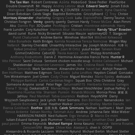
The Taxi Man
Robert Contreras
Azerta
HoboGod
Steve Pedler
PixelScribe
Double Downshift
Mr. Happy
Andrey Lebrov
sbuk
Edward Swartz
Jonah Edick
Wahrgrave
Dom Guerrera
Jazza
N_COUNTER
Artem Beitsch
Iryna Osadcha
Diran Bebekian
Caleb Slagle
Baptiste Belmudes
GrizzlyBeard
CJ
Troy
Chrisie
Morrissey Alexander
charliehsy
Gregory Cook
Lulu
ExplorePolo
Danny Taurus
kay
Christian Forsgren
Venky
qwerty qwerty
Damon Hardy
Trevor McGee
Alan Pimm
Aku
Danilo Pipi
3DQuake
PooMagoo
Cristian
montrose edmonds
Harry
Frank Lundin
Cory Kutschker
Harnick Atur
Marcos Antonio
Randy "Blue" Bowden
david curiel
Rune
Nicky Brownell
Sibusiso Mauze
wpbirney420
T. Stargazer
Punit Chaturvedi
Andrew Barrie
Minehow
Mon1k4
Mitchell Kirkwood
Mike Bonafede
Keith Bridges
Kamila Novakova Tereza Nemcova
Wogan May
NefaroX
Stanley Chen榕樹
Unearthly Interactive
Jay
Joseph McKinnon
지후 이
Rafael Jimenez
Colin Langley
Juan M Ortiz
yusuf kodat
Taliesin River
GrimeOnADime
Cabot3D
Paola Avanzo
Sarah
Philipp Krombusch
Anthony Rosbottom
Danik Z
Herminia Alexandra Franco Parra
Hunter R
Vito Petrović
Saint Deluca
Sentient chicken noodle soup
Robbe Callewaert
Michael
Shalekendar
Alexander Levenson
James
Ma. Cristina Risoli
Yota chiba
Dean Simonds
Mark Sanderson
Alexandre Lhote
hazel bat
Abhijit Prasanth
Ben Hoffman
Matthew Edgmon
Tara Exotic
Juha Lindfors
Haydon Costall
Gonzako
Tim Winkelmann
Joel Green
Cody Chow
Miguel Mendez
Mario Epsley
dvdcusick
Philippe Bartholi
Carlos Cardenas Negro
Squak Box
Chlo Christine
Gray
Someone Anyone
sonal
Peter Page
Saturnis#6115
Heriberto Reinoso Gallegos
Elena T
Strogg
DaskalosBCE
ManiacMayo
Michael Hirschfelder
Joshua Palfrey
A
Maximino Huertas Vila
Shansen
Pureon
Rinalds Miļicins
Monica Pirvu
家俊 吴
Jahluu
Paul Marshall
Tabia Lourenco
Redlion
HeyoNSFW
Darry
Wojciech Świątkiewicz
Jack Lynch
Peter Siemens
Ben Berntsen
Nananekoko
Ian
Davide Bortoletti
Coral
Heather Walker
Jonathan Shelley
Martín Franchi
Bianca Goldbach
Beefree
治英 矢島
Caleb Simmons
Nathan
baitham i
Maet
Jean
Fenice Ardente
Fabian Norrby
Fatimah Aziz
Andrew
Johanna Fate
Mike Weber
HARRISON PARKER
Ned Fullsom
Ergo Venatus
D
Marco De mitri
Iulian-Eduard Varvara
Jack Plummer
Temple Simpson
Jonathan Diaz
Jadriaan
paul paviot
Emma Reynolds
Michael Rampe
Anna Kasunic
mleczyk
Valeria Rosales
ZerozenSFM
tbycae
Chloe Kiso
Alastair JL
chen li
OOPS!
Alessandro & Riccardo Lazzarin
Wilhelm Nylund
Michael Bertin
Michael Stetler