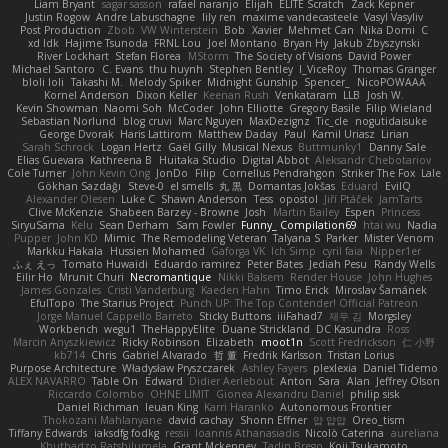
Liam Bryant
sagar sasson
rafael naranjo
Elijah
ELITE Scratch
Zack Kepner
Justin Rogow
Andre Labuschagne
lily ren
maxime vandecasteele
Vasyl Vasyliv
Post Production
Zbob
VW Winterstein
Bob
Xavier
Mehmet Can
Nika Domi
C
xd Idk
Hajime Tsunoda
FRNL Lou
Joel Montano
Bryan Hy
Jakub Zbyszynski
River Lockhart
Stefan Florea
MStorm
The Society of Visions
David Power
Michael Santoro
C. Evans
thu huynh
Stephen Bentley
I_ViceRoy
Thomas Granger
bloli loli
Takashi M.
Melody Spiker
Midnight Gunship
Spencer_
NicoPOWAAA
Kornel Anderson
Dixon Keller
Keenan Rush
Venkataram
LLB
Josh W.
Kevin Showman
Naomi Soh
McCoder
John Elliotte
Gregory Basile
Filip Wieland
Sebastian Norlund
blog cruvi
Marc Nguyen
MaxDezignz
Tic_cle
nogutidaisuke
George Dvorak
Haris Lattirom
Matthew Daday
Paul
Kamil Uriasz
Lirian
Sarah Schrock
Logan Hertz
Gaël Gilly
Musical Nexus
Buttmunky1
Danny Sale
Elias Guevara
Kathreena B
Huitaka Studio
Digital Abbot
Aleksandr Chebotariov
Cole Turner
John Kevin Ong
JonDo
Filip
Cornellus Pendrahgon
Striker The Fox
Lale
Gökhan Sazdağı
Steve-0
el smells
丸 黒
Domantas Jokšas
Eduard
EvilQ
Alexander Olesen
Luke C
Shawn Anderson
Tess
opostol
Jiří Ptáček
JamTarts
Clive McKenzie
Shabeen Barzey - Browne
Josh
Martin Bailey
Espen
Princess
SiryuSama
Kelu
Sean Derham
Sam Fowler
Funny_ Compilation69
htai wu
Nadia
Pupper
John KD
Mimic
The Remodeling Veteran
Talyana S
Parker
Mister Venom
Markku Hakala
Hussien Mohamed
Gaforga VK
Ich Simp
cyril faia
Nipper1er
ふぇ えっ
Tomato Huwaidi
Eduardo ramirez
Peter Bates
Jediah Pesu
Randy Wells
Eilir Ho
Mrunit Churi
Necromantique
Nikki Balsem
Render House
John Hughes
James Gonzales
Cristi Vanderburg
Kaeden Hahn
Timo Erick
Miroslav Šamánek
EfulTopo
The Starius Project
Punch UP: The Top Contender! Official Patreon
Jorge Manuel Cappello Barreto
Sticky Buttons
iiiFahad7
재우 김
Morgsley
Workbench
wegu1
TheHappyElite
Duane Strickland
DC Kasundra
Ross
Marcin Anyszkiewicz
Ricky Robinson
Elizabeth
moot1n
Scott Fredrickson
仁 小野
kb714
Chris
Gabriel Alvarado
哲 董
Fredrik Karlsson
Tristan Lorius
Purpose Architecture
Władysław Pryszczarek
Ashley Fayers
plexlexia
Daniel Tidemo
ALEX NAVARRO
Table On
Edward
Didier Aerlebout
Anton
Sara
Alan
Jeffrey Olson
Riccardo Colombo
OHNE LIMIT
Gionea Alexandru Daniel
philip sisk
Daniel Richman
Ieuan King
Karri Haranko
Autonomous Frontier
Thokozani Mahlanyane
david cachay
Shonn Effner
얍 얍얍
Oreo_tism
Tiffany Edwards
iaksdfg fodkg
ressii
Ioannis Athanasiadis
Nicolò Caterina
aureliana
Khuthadzo Ratshilumela
Grant Mckenney
Tadin Brego
Koji Tsukamoto