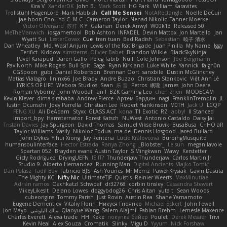
Kira V
XanderDK
John B.
Mark Scott
HG Park
William Karavites
Trollstuhl HagenLord
Mark Habbish
Call Me Sensei
NotARectangle
Noelle DeCuir
jae hoon Choi
Yd C
M C
Cameron Taylor
Nenad Nikolic
Tanner Moerke
Victor Ofvergard
苏打
K Y
Galahan
Derek Anwyl
W00k13
Released 50
MeTheManwich
iosgamertool
Bob Ashton
INFADEL
Devin Mattox
Jon Martello
Jan
Wyatt Sui
LesterCovax
Cue
tran tuan
Bad Radish
Sebastian
暁子 清水
Dan Wheatley
Md. Wasif Anjum
Lewis of the Rat Brigade
Juan Pinilla
My Name
Iggy
Terifict
Kiddow
simsterns
Olivier Babet
Brandon Wilkie
BlackSkyNinja
Pavel Karapud
Daren Gallo
Peleg Tabib
Null
Cole Johnson
Joe Bergmann
Pav North
Mike Rogers
Bull Spit
Sage
Ryan Kirkland
Luke White
Yannick
falgn0n
CGSpoon
gubi
Daniel Robertson
Brennan Oort
sanxbile
Dustin McGlinchey
Matias Vialagro
lininx66
Joe Brady
Andre Buzzo
Christian Stankovic
Việt Anh Lê
LYRICS OF LIFE
Webora Studios
Sean
乐 音
Petros
眠瓏
James
John Deere
Roman Vyborny
John Woodall
an l
BZK Gaming Leo
chen zhen
MODECAM
Kevin Klever
dima sirababa
Andrew Pierce
Артем Бардин
nagi
FranklinTremplin
JL
Iustin Ocunschi
Joey Parrella
Christian Lee
Robert Hankinson
M0TH
Jack Ü
LCQP
FENG XU
Ali DeAdam
Styxx
GLASS ACT
kona
T1 Exotic
RZ
abby!
ll Stanced
Import_bpy
Hamsternator
Forest Katsch
NuWest
Antonio Castaldo
Daisy Jai
Tristan Davies
Jay Spurgeon
David Thomas
Samuel Vikse Bruvik
BusaBusa
C+HO aR
Taylor Williams
Vasily
Nikoloz Todua
ma de
Dennis Hosgood
Jared Bullard
John Dykes
Yihui Xiong
Jay Renteria
Lucie Královcová
BurpingMusquito
humansoulinterface
Hector Estrada
Ranya Zhong
_Blobster_
Le sun
megan lavoie
Spartan 052
Brayden evans
Austin Taylor
S Mingkwan
Wawy
Kerstetter
Gicly Rodríguez
DryingUEFN
IS IT?
Thunderjaw Thunderjaw
Carlos Martin Jr
Studio 9
Alberto Hernandez
Running Man
Digital Ancients
Vlajko Tomić
Dan Palasz
Fadil Bay
Fabricio BJS
Ash Younes
Mr Memz
Paweł Krysiak
Gavin Dasuta
The Mighty KC
Nifty Nic
UltimateTJF
Quistis
Reinier Weerts
MaxMinutiae
Adrián ramos
Oachkatzl Schwoaf
dr32768
corbin tinsley
Cassandra Stewart
MikeyLikesIt
Delano Lowes
doggybdog26
Chris Aitan
yuta t
Sean Woods
cubeorigins
Tommy Parish
Just Rovin
Austin Rea
Shane Yamamoto
Eugene Dementjev
Vitaliy Florin
Никуся Гноянко
Michael Eckert
John Fewell
Jon Mayo
مالك البلوشي
Qiaoyue Wang
Salem Alajmi
Fabian Brehm
Lemesle Maxence
Charles Everett
Alexa trade
HH
Keke
покупка байер
Poulet
Derek Messier
Trivi
Kevin Neal
Alex Souza
Cromatik
Slinky
Migu D
Yyyum
Nick Forshaw