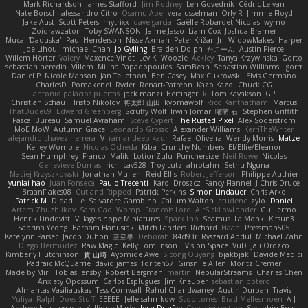
Mark Richardson
James Stafford
Jim Rodney
Len Govednik
Cédric Le van
Nate Borsch
alessandro Citro
Osamu Abe
vera usselman
Orly R
Jimmie Floyd
Jake Aust
Scott Peters
mytrixx
dave garcia
Gaëlle Robardet-Nicolas
wymo
Zoidrawzaton
Toby SWANSON
Jaime Jasso
Liam Cox
Joshua Bramer
Mucai 'Daduska'
Paul Henderson
Nisse Axman
Peter Križan Jr.
WidowMakes
Harper
Joe Lihou
michael Chan
Jo Gylling
Braiden Dolph
たこーん
Austin Pierce
Willem Hörter
Valery
Maxence Vinot
Lev K
Woozle
Ackley
Tanya Krzywinska
Gorto
sebastian heredia
Villem
Milina Papadopoulos
SamBean
Sebastian Williams
igorrr
Daniel P
Nicole Manson
Jan Tellethon
Ben Casey
Max Cukrowski
Elvis Germano
CharlesD
Pomakenel
Ryder
Renart-Patreon
Kazo Kazo
Chuck CG
antonio palacios puertas
jack manzi
Bertinger
k
Tom Kayakson
GP
Christian Schau
Hristo Nikolov
将太郎 山田
kyomawolf
Rico Kanthatham
Marcus
ThatDude69
Edward Greenberg
Scruffy Wolf
Irwin Jomar
曜萌 石
Stephen Griffith
Pascal Bureau
Samuel Avraham
Steve Cypert
The Rusted Pixel
Alex Söderström
MoE MoW
Autumn Grace
Leonardo Grosso
Alexander Williams
KerriTheWriter
alejandro chavez herrera
V
ramandeep kaur
Rafael Oliveira
Wendy Morris
Matze
Kelley Womble
Nicolas Ocheda
Kiba
Crunchy Numbers
El/Ellie/Eleanor
Sean Humphrey
Franco
Malik
LotionZulu
Punchersize
Neil Rowe
Nicolas
Genevieve Dumas
rich
cav528
Troy Lutz
ahrotahn
Sethu Nguna
Maciej Krzyszkowski
Jonathan Mullen
Reid Ellis
Robert Jefferson
Philippe Authier
yunlai hao
Juan Fonseca
Paulo Trecenti
Karol Droszcz
Fancy Flannel
J Chris Druce
BraanFlakes08
Cut and Ripped
Patrick Perkins
Simon Lindauer
Chris Arko
Patrick M
Didadi Le
Salvatore Gambino
Callum Walton
etudenc
zylo
Daniel
Artem Zhuzhlikov
Sam Gao
Womp
Francois Lord
AirSickLowLander
Guillermo
Henrik Lindqvist
Village's hope Miniatures
Spark Lab
Seamus
La Monk
Kitsun3
Sabrina Yeong
Barbara Hanusiak
Mitch Landers
Richard
Haan
Pressman505
Katelynn Parsec
Jacob Duhon
포로루
Deborah
84d93r
Ryszard Abdul
Michael Zahn
Diego Bermudez
Raw Magic
Kelly Tomlinson | Vision Space
VuD
Jaii Orozco
Kimberly Hutchinson
貴 山崎
Ayomide Awe
Sicong Ouyang
bjakbjak
Davide Medici
Padraic McQuarrie
david james
Toriten57
Ginsnile Allen
Moritz Cremer
Made by Miri
Tobias Jensby
Robert Bergman
martin
NebularStreams
Charles Chen
Anxiety Opossum
Carlos Esplugues
Jim Kneuper
sebastian botero
Almantas Vasiliauskas
Tess Cornwall
Rahul Chandwaney
Austin Durban
Travis
Yuliya
Ralph Does Stuff
EEEEE
Jelle sahmkow
Scopitones
Brad Mellesmoen
A J