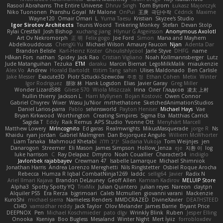
Rasool Abrahams
The Entire Universe
Dhruv Singh
Tom Byrom
Łukasz Majorczyk
Niko Tuononen
Pranshu Goyal
Mr Malone
OnPui
王庚
극단수작
Cédrick
Maxime
Wayne120
Omair Omari
L
Yuma Taesu
Kristian
Skyzee's Studio
Igor Sirotov Architects
Teunis Woord
Tinkering Monkey
Stefan
Devan Stolp
Rylai Crestfall
Josh Bishop
xuchang jiang
Hlynur G Asgeirsson
Anonymous Axolotl
Art Ov Nekromorph
正 明
Felix gogo
Joe Ford
Simon
Mana and Mayhem
Abdelkouddouss
ChengXi Yu
Michael Wilson
Amaury Faucon
Njan
Adenta Dar
Brandon Belisle
Karl-Heinz Köster
Ghoulishlycool
Jarle Styve
DHFG
name
Håkan Fors
nathan
Spidey
Jack Rao
Cristian Vigliano
Noah Kollmannsberger
Lutz
Jude Matanguihan
Tezuka
ETM
daraku
Marcin Biernat
LegoMilkMalik
miaukenzie
Alex Vo
Andrew
Horald Bartoldt
ttitim Tang
sahin
Ulises Maldonado
Ben Carlisle
Jake Messer
Exacute3D
Piotr Sztucki-Szewców
주호 정
Ethan Cohen
Metix
Winter
Igor Rodriguez
朋弥 林
Hank Logsdon
Elias
Javier Garay
Greg Miller
Wonder Lizard588
Gliese 570
Wiola Miszczak
Irina
Олег Гладков
凌太 上村
hullin thierry
Jackson L.
Harri Myllynen
Bojan Kostovic
Owen Connor
Gabriel Chvyrev
Wixer
Wasu Ju'Nior
mrthethatone
SketchedAnimationStudios
Daniel Larios-parra
Pablo
selvinsworld
Payton Heniser
Michael Hays
Vae
Bryan Kirkwood
Worthington
Creating Simpires
Sigma Eta
Matthias Carrick
Sagida T
Eddy
Raik Remus
APS Studio
Yvonne Ott
Menyhárt Marcell
Matthew Lowery
MrIncognito
Ed garas
Realmwrights
MikusMasquerade
jorge R
Ns
Khaidu
ryan jordan
Gabriel Malmgren
Dan Bojorquez Angulo
Williem McWhorter
Liam Tanaka
Mahmoud Khetabi
יניב חלה
Sladana Vukoja
Tom Weijnjes
jen
Danarogon
Streemer
Eli Mason
James Simpson
Hollow_Jenza
eje
지환 이
log
luke harrison
C
Ray Delapaz
Dmytro
Noah Couallier
Character34
indiiglo
Javlonbek rajabbayev
Crewman 47
Isabelle Lamarque
Michael Shimniok
Jonathan Harris
Andrea Lorenzo Mereghetti
Nils Ringlstetter
Osbiel Roque Arocha
Rebecca
Humza R Iqbal CombatNinja1269
laddc
sellig64
Javier
Radix N
Ariel Ilmari Kajava
Brandon DeLauney
Geoff Allen
Kamran Kadirov
MELUIP Store
Alpha3
Spotty Spotty YQ
TrixMix
Julian Quintero
julian reyes
Nareon
claytpn
Alquiler PS5
Era Rerza
bjgrimoari
Caleb Mcmullen
giovanni varani
Mackenzie
KuroShi
michael sierra
Nameless Renders
MMDCRAZED
DivineXavier
DEATHSTEED
Cli4D
vamsidhar reddy
Jack Taylor
Olov Melander
James Barrie
Bryant Price
DEEPNOX
Pen
Michael Koschmieder
pato dlgv
Wrinkly Blink
Ruben
Jesper Elling
Onooka
Kseniya
Boo Bugless
Mesaland
Winter Night
Mert İyiiz
forrobloxdev