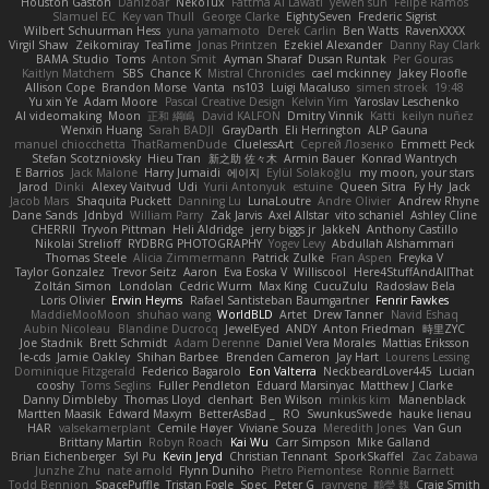
Houston Gaston
Danizoar
NekoTux
Fattma Al Lawati
yewen sun
Felipe Ramos
Slamuel EC
Key van Thull
George Clarke
EightySeven
Frederic Sigrist
Wilbert Schuurman Hess
yuna yamamoto
Derek Carlin
Ben Watts
RavenXXXX
Virgil Shaw
Zeikomiray
TeaTime
Jonas Printzen
Ezekiel Alexander
Danny Ray Clark
BAMA Studio
Toms
Anton Smit
Ayman Sharaf
Dusan Runtak
Per Gouras
Kaitlyn Matchem
SBS
Chance K
Mistral Chronicles
cael mckinney
Jakey Floofle
Allison Cope
Brandon Morse
Vanta
ns103
Luigi Macaluso
simen stroek
19:48
Yu xin Ye
Adam Moore
Pascal Creative Design
Kelvin Yim
Yaroslav Leschenko
AI videomaking
Moon
正和 綱嶋
David KALFON
Dmitry Vinnik
Katti
keilyn nuñez
Wenxin Huang
Sarah BADJI
GrayDarth
Eli Herrington
ALP Gauna
manuel chiocchetta
ThatRamenDude
CluelessArt
Cергей Лозенко
Emmett Peck
Stefan Scotzniovsky
Hieu Tran
新之助 佐々木
Armin Bauer
Konrad Wantrych
E Barrios
Jack Malone
Harry Jumaidi
에이지
Eylül Solakoğlu
my moon, your stars
Jarod
Dinki
Alexey Vaitvud
Udi
Yurii Antonyuk
estuine
Queen Sitra
Fy Hy
Jack
Jacob Mars
Shaquita Puckett
Danning Lu
LunaLoutre
Andre Olivier
Andrew Rhyne
Dane Sands
Jdnbyd
William Parry
Zak Jarvis
Axel Allstar
vito schaniel
Ashley Cline
CHERRII
Tryvon Pittman
Heli Aldridge
jerry biggs jr
JakkeN
Anthony Castillo
Nikolai Strelioff
RYDBRG PHOTOGRAPHY
Yogev Levy
Abdullah Alshammari
Thomas Steele
Alicia Zimmermann
Patrick Zulke
Fran Aspen
Freyka V
Taylor Gonzalez
Trevor Seitz
Aaron
Eva Eoska V
Williscool
Here4StuffAndAllThat
Zoltán Simon
Londolan
Cedric Wurm
Max King
CucuZulu
Radosław Bela
Loris Olivier
Erwin Heyms
Rafael Santisteban Baumgartner
Fenrir Fawkes
MaddieMooMoon
shuhao wang
WorldBLD
Artet
Drew Tanner
Navid Eshaq
Aubin Nicoleau
Blandine Ducrocq
JewelEyed
ANDY
Anton Friedman
時里ZYC
Joe Stadnik
Brett Schmidt
Adam Derenne
Daniel Vera Morales
Mattias Eriksson
le-cds
Jamie Oakley
Shihan Barbee
Brenden Cameron
Jay Hart
Lourens Lessing
Dominique Fitzgerald
Federico Bagarolo
Eon Valterra
NeckbeardLover445
Lucian
cooshy
Toms Seglins
Fuller Pendleton
Eduard Marsinyac
Matthew J Clarke
Danny Dimbleby
Thomas Lloyd
clenhart
Ben Wilson
minkis kim
Manenblack
Martten Maasik
Edward Maxym
BetterAsBad _
RO
SwunkusSwede
hauke lienau
HAR
valsekamerplant
Cemile Høyer
Viviane Souza
Meredith Jones
Van Gun
Brittany Martin
Robyn Roach
Kai Wu
Carr Simpson
Mike Galland
Brian Eichenberger
Syl Pu
Kevin Jeryd
Christian Tennant
SporkSkaffel
Zac Zabawa
Junzhe Zhu
nate arnold
Flynn Duniho
Pietro Piemontese
Ronnie Barnett
Todd Bennion
SpacePuffle
Tristan Fogle
Spec
Peter G
rayryeng
鸝瑩 魏
Craig Smith