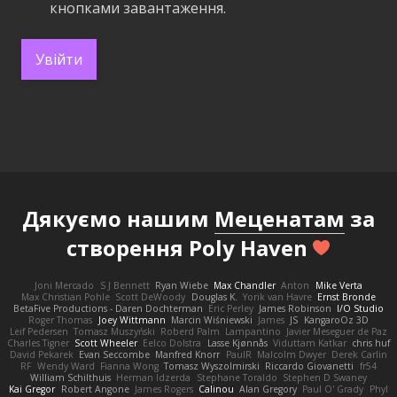
кнопками завантаження.
Увійти
Дякуємо нашим
Меценатам
за
створення Poly Haven
Joni Mercado
S J Bennett
Ryan Wiebe
Max Chandler
Anton
Mike Verta
Max Christian Pohle
Scott DeWoody
Douglas K.
Yorik van Havre
Ernst Bronde
BetaFive Productions - Daren Dochterman
Eric Perley
James Robinson
I/O Studio
Roger Thomas
Joey Wittmann
Marcin Wiśniewski
James
JS
KangaroOz 3D
Leif Pedersen
Tomasz Muszyński
Roberd Palm
Lampantino
Javier Meseguer de Paz
Charles Tigner
Scott Wheeler
Eelco Dolstra
Lasse Kjønnås
Viduttam Katkar
chris huf
David Pekarek
Evan Seccombe
Manfred Knorr
PaulR
Malcolm Dwyer
Derek Carlin
RF
Wendy Ward
Fianna Wong
Tomasz Wyszolmirski
Riccardo Giovanetti
fr54
William Schilthuis
Herman Idzerda
Stephane Toraldo
Stephen D Swaney
Kai Gregor
Robert Angone
James Rogers
Calinou
Alan Gregory
Paul O' Grady
Phyl