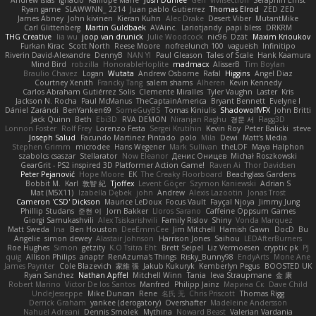
Andrew Islas
Ignacio
Kalliope Marie
Josh Dunfee
Gen
viviisection
Seraphin Ernst
Ryan game
SLAWWNN_ 2214
Juan pablo Gutierrez
Thomas Elrod
ZED ZED
James Abney
John kivinen
Kieran Kuhn
Alec Drake
Desert Viber
MutantMike
Carl Glittenberg
Martin Guldbaek
AVAinc.
Lariotjandy
papi bless
DRKRM
THG Creative
lia wu
joop van drunick
Julie Woodcock
nic96
Dzät
Maxim Krioukov
Furkan Kirac
Scott North
Reese Moore
nofreelunch 100
vagueish
Infinitipo
Riverin David-Alexandre
DennyB
NAN YI
Paul Gleason
Tales of Scale
Hank Kaamura
Mind Bird
robzilla
HonorableHoplite
madmacx
AlisserB
Tim Boylan
Braulio Chavez
Logan
Wutata
Andrew Osborne
Rafal
Higgins
Angel Diaz
Courtney Xenith
Francky Tang
salem shams
Alheren
Kevin Kennedy
Carlos Abraham Gutiérrez Solis
Clemente Miralles
Tyler Vaughn
Laster
Kris
Jackson N. Rocha
Paul McManus
TheCaptainAmerica
Bryant Bennett
Evelyne I
Dániel Zarándi
BenYanken69
SomeGuyBS
Tomas Kiniulis
ShadowolfVFX
John Britti
Jack Quinn
Beth
Ebi3D
RVA DEMON
Niranjan Raghu
경문 서
Flagg3D
Lonnon Foster
Rolf Frey
Lorenzo Festa
Sergei Krutihin
Kevin Roy
Peter Balicki
steve
Joseph Salud
Facundo Martinez Pintado
polo
Mila
Dewi
Matt's Media
Stephen Grimm
microdee
Hans Wegener
Mark Sullivan
theLOF
Maya Halphon
szabolcs csaszar
Stellarator
Now Eleanor
Денис Оницев
Michał Roszkowski
GearGrit - PS2 inspired 3D Platformer Action Game!
Raven Ai
Thor Davidsen
Peter Pejanović
Hope Moore
EK
The Creaky Floorboard
Beachglass Gardens
Bobbit M.
Karl
敦智 紀
Tjoffex
Levent Göçer
Szymon Kaniewski
Adrian S
Mat (M5X11)
Izabella Dębek
john
Andrew
Alexis Lazootin
Jonas Trost
Cameron 'CSD' Dickson
Maurice LeDoux
Focus Vault
Fayçal Njoya
Jimmy Jung
Phillip Studans
준현 이
Jorn Bakker
Lloros Sarano
Caffeine Oppsum Games
Giorgi Samukashvili
Alex Tsiskarishvili
Family Rislov
Shiny
Vonda Marquez
Matt Sweda
Ina
Ben Houston
DeeEmmCee
Jim Mitchell
Hamish Gawn
DocD
Bu
Angelie
simon dewey
Alastair Johnson
Harrison Jones
Saihou
LEDAfterBurners
Roe Hughes
Simon
getzity
K.O Tsitra Eht
Brett Seipel
Liz Vermoesen
cryptic pk
PJ
quig
Allison Philips
anaptr
RenAzuma's Things
Risky_Bunny98
EndyArts
Mone Ane
James Paynter
Cole Blazevich
家維 張
Jakub Kukuryk
Kemberlyn Pegus
BOOSTED UK
Ryan Sanchez
Nathan Apffel
Mitchell Winn
Tania
Ieva Straupmane
金 康
Robert Marino
Victor De los Santos
Manfred
Philipp Jainz
Марина Ск
Dave Child
UncleJesseppe
Mike Duncan
Rene
名氏 无
Chris Priscott
Thomas Rigg
Derrick Graham
yankee (derogatory)
Overshafter
Madeleine Andersson
Nahuel Adreani
Dennis Smolek
Mythina
Noward Beast
Valerian Vardania