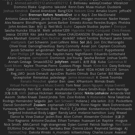
D. J.
Ahmed.ashii092112 ahmed092112
E. Belliveau
wesleyCrowbar
Vibralizer
Dominic Blake
Goglomo
takoslvt
Renn Exev
Musa muturi
Ducksink
Joshua Kendrick
Daniel Arendzen
Bang1324
Nekom Glew
Amako Izumi
jeffox09
Caro
Brennan Rafters
NewbieDot
iz o
Kay-S
Zee MacDonald
Antonio Gasca-Alvarez
Jacob Dillon
Joe Chabot
morgan monroe
Nader Hassan
Alex Navarre
BlindPenguin
James Barber
Ernesto Alonso Paredes Burgos
Pheldra
John Anders Stav
현진 김
Neil McG
buhii
Capsule Studios
Jayden !
Enrique
Sascha Huncke
Elīza M.
Melli
arbiter1209
Hyprotix
Harry Conquest
Chris Reeves
Jessica
DESTER
Kiki
Jake Ruesch
Steve CHAUDANSON
Bhukya Hari Prasad Naik
Slaytex Marshall
Gromit
Dan Pachter
dork667
Infant Terrible
Richard
Jaelin Smith
mattyrails
Carl Schwerin
Joeri Lefévre
Mike
Sol
J&G
Jon
Eric Manongdo
Oliver Frost
DancingDeadGuy
Barry Connolly
Aeval
Jon
Captain Coconuts
Jacob Schealler
ari-goldman
Nathan Johnson
Tyler Herbert
Puppeteerist
Tyler Phillips
J.P. Raymond
hayden harry
NightRaven
Eduardo Gottschald
Abeni Campos
cameronfr
Dominick
Joe Young
Sascha Becker
Joshua Scelfo
Annah Gestaga
SmaackBZ62
JollyYeen
oscall L
友理 斉藤
Kuba
Gabrielius M
Scott Moen
Kaylee
Thomas Pierro
Gustavo Pliego
Noah
Юлія Кізі
Daisy Belknap
ZMM
Jason Anderson
Christian Kohli
Satyan Patel
YEDA HOME DECOR
Simon
Reg_LMO
Jacob Denault
ApocDev
Rumlo Olmub
Buz Carter
Bill Master
rpcexploiter
Reinaldus
jadedesign
Jamie Arseneault
K
Derek Toombs
Renato Pinochet
qrator
Ben
cawc
XPhantom
Mimski Beats
Virtual Performing Live Music Events
Tom Neal
Jason Nguyen
Alyssa Everett
Cyndersanity
Petr Fořt
disiboi
AnuRobinson
Shane Smith-Rojo
Evan Harridge
大海 久我
lilith
Joshua Hickman
Aleksandar Caricic
Nikita Leshakov
Amanda Vest
Axiom
Stefan Knaak
David Jindra
Tim
Zoie Robles
N Watanabe
Nina Takáčová
Rodrigo Hernández Salgado
Jan
Sari Schwarz
Indiana J
ella larkin
基德
Pocketfans
Daniel Sonderhoff
Zicalam
zephaniah CORSON
Florin Negele
Mark Dohrenbusch
Yunseong Noh
Liam Trancoso
Blob
Phill D
T_Zydelski
Konstantinos Polychroniadis
Targeted Individual Body Logger
Randy Lane
melanie hamilton
Lucy
Weasel
Elanor la
Vova Diakur
Jaden Rosi
Alon Cohen
Alexander October
文謙 許
Thor Ragnaros
Antoine Daubas
Ethan Tomaso
huaxuan Lei
Raptite
mogura
Nick Smith
AMcCarroll
high strangeness
Dylan Gorrell
Patrick Stallings
Neil Baker
ElUltimo DeLaFila
Yousick
Sankaku Bear
Dennis Libon
Reymeld Santiago
AJ
FacinusChip
Dakota Wreski
n_morcatti
killswitchkay
Charles Louie
Avaister