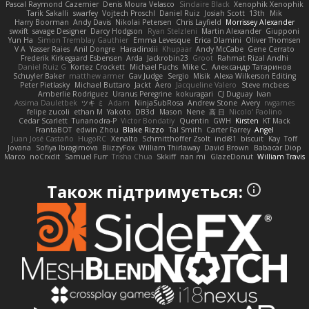
Pascal Raymond Cazemier
Denis Moura Velasco
Sinclaire Black
Xenophik Xenophik
Tarik Sakalli
swarfey
Vojtech Proschl
Daniel Ruiz
Josiah Scott
13th
Mik
Harry Boorman
Andy Davis
Nikolai Petersen
Chris Layfield
Morrissey Alexander
swxift
savage Designer
Darcy Hodgson
Ryan Stelzleni
Martin Alexander
Giupponi
Yun Ha
Simon Tremblay Gauthier
Emma Levesque
Erica Dlamini
Oliver Thomsen
V A
Yasser Raies
Anil Dongre
Haradinxiii
Khupaar
Andy McCabe
Gene Cerrato
Frederik Kirkegaard Esbensen
Arda
Jackrobin23
Groot
Rahmat Rizal Andhi
Daniel Ruiz G
Kortez Crockett
Michael Fuchs
Mike C.
Александр Татаринов
Schuyler Baker
matthew armer
Gav Judge
Sergio
Misik
Alexa Wilkerson Editing
Peter Pietlasky
Michael Buttaro
Jackt
Aero
Jacqueline Valero
Steve mcbees
Amberlie Rodriguez
Uranus Peregrine
kokuragari
CJ Duguay
Ivan
Assima Dauletbek
ツキ ミ
Adam
NinjaSubRosa
Andrew Stone
Avery
rwgames
felipe zucoli
ethan M
Yakoto
DB3d
Mason
Nene
高 日
Nicolo' Paolino
Cedar Scarlett
Tunanodra-P
Victor Bondatiy
Quentin
GWH
Kirsten
KT Mack
FrantaBOT
edwin Zhou
Blake Rizzo
Tal Smith
Carter Farrey
Angel
Juan José Castaño
HugoRC
Xenalto
Schmitthoffer Zsolt
indi81
biscuit
Kay
Toff
Jovana
Sofiya Ibragimova
BlizzyFox
William Thirlaway
David Brown
Babacar Diop
Marco
noCrxdit
Samuel Furr
Trisha Chua
Skkiff
nan mi
GlazeDonut
William Travis
Також підтримується: