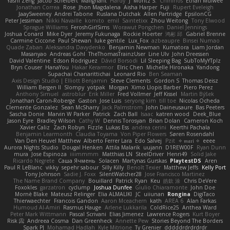
Yashi Zeng
Jacob Schelbert
Malignant
Hardy
J
Moritz S.
Chihirios
Ethan Mulwee
Jonathan Correa
Rose
Jhon Magdalena
Aisha Harper
Fuji
Rupert Eveleigh
JaaySweeney
Andrei Tabone
Ruslana Dutchak
Allen Partridge
EpsilonCG
Peter Jessiman
Nikki Navaille
komito
emil
Saintetixx
Zhou Weitong
Tony Elwood
Sprague Williams
FeroshGirlSims
Worawut Pongchen
Daniel Jennings
Joshua Conard
Mike Dyer
Jeremy Fukunaga
Rockie Hoerter
鸿彬 邱
Gabriel Brenne
Carmine Ciccone
Paul Shewan
luke gentile
Lux_Fox
azbeaupre
Binsei Numao
Quade Zaban
Aleksandra Davydenko
Benjamin Newman
Kumatora
Liam Jordan
Masanyao
Andreas Gohl
TheThomasTrainzUser
Line Ulv
John Dreessen
David Valentine
Edson Rodriguez
Dávid Borsodi
Lil Sleeping Bag
SubToMyYTplz
Bryn Couser
HanaYou
Hakar Kerarmor
Elric Chen
Michelle Hironaka
Yandong
Supachai Chanarittichai
Leonard Rio
Ben Seaman
Axis Design Studio | Elliott Benjamin
Steve Clements
Gordon S
Thomas Deisz
William Bergen II
Slompy
yotpak
Morgan
Ximo Llopis Barber
Piero Perez
Anthony Simuel
astroblur
Erik Miller
Fred Vollmer
Jeff Kissel
Martin Býšek
Jonathan Caron-Roberge
Gaston
Jose Luis
seryong kim
till toe
Nicolas Ocheda
Clemente Gonzalez
Sean McSharry
Jack Palmstrom
John Daineusaure
Bas Peeters
Sascha Donie
Marvin W Parker
Patrick
Zach Ball
Isaac
katren wood
Deek_Blue
Jason Eyre
Bradley Wilson
Cathy W
Dennis Torosyan
Brian Dolan
Cameron Koch
Xavier Caliz
Zach Robyn
Fizzle
Lukas Ess
andrea cerini
Keerthi Pachala
Benjamin Learmonth
Claudia Toyama
Von Piper Flowers
Søren Rosendahl
Van Den Heuvel Matthew
Alberto Ferrer Lara
Edo Salvej
Pzit
✧ 𝔪𝔞𝔯𝔦 ✧
eeee
Aurora Nights Studio
Dougal Henken
Attila Malarik
uujann
D1REW00F
Ryan Dunn
mura
Jose Espinoza
iiiimmmm
Matthias LN
SteelDriver
Henri49
Solid Jake
Ricardo Negrete
Саша Ячмень
Solacen
Martynas Gurskas
PlaytestDS
Aren
Paul R LeBlanc
vikky
sepehr sabour
Silly Killy
Benoît Texier
Matthew Jeffs
Kelly Port
Tony Johnson
Sadie J. Foxx
SilentWatcher28
Jose Francisco Martinez
The Name Brand Company
Bouillard
Patrick Ryan
Keu
皓欽 涂
Chris DeVere
Foxokles
garzatron
cyclump
Joshua Dunfee
Giulio Chiaramonte
John Doe
Mornè Blake
Mateusz Relinger
Elia ALMALIKI
JC
uiiunan
Rongina
DigiTaco
Thierwaechter
Francois Gandon
Aaron Mceachern
kath
AREA 6
Alan Farkas
Humoud Al-Amiri
Rasmus Hauge
Arlene Lukkarila
ColdRice25
Anthea Ward
Peter Mark Wittmann
Pascal Scrivani
Elias Jimenez
Lawrence Rogers
Kurt Boyer
Risk 📀
Andreea Cosma
Dan Greenheck
Annette Pew
Stories Beyond The Borders
Spark PJ
Mohamad Hadlah
Kyle Mitrione
Ty Grenier
dddddrdrdrdrdr