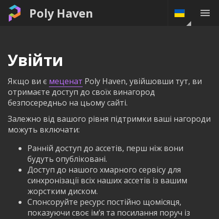
Poly Haven
Увійти
Якщо ви є
меценат
Poly Haven, увійшовши тут, ви
отримаєте доступ до своїх винагород
безпосередньо на цьому сайті.
Залежно від вашого рівня підтримки ваші нагороди
можуть включати:
Ранній доступ до ассетів, перш ніж вони
будуть опубліковані.
Доступ до нашого хмарного сервісу для
синхронізації всіх наших ассетів із вашим
жорстким диском.
Спонсоруйте ресурс постійно щомісяця,
показуючи своє ім’я та посилання поруч із