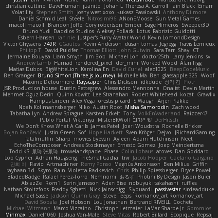
christian cuttino
DaveHuman
juanito
Johan L
Theresa A. Carroll
Iain Black
Einarr
Volatility
Stephen Smith
joshy west xoxo
Łukasz Pawłowski
Anthony Dilmore
Daniel Schmid Leal
Steele
Nitrosimi96
ANonEMoose
Gun Metal Games
macoll macoll
Brandon Joffe
Cory robertson
Ember
Sage Himeros
Sweeper3D
Bruno Yudi
Daddios Studios
Aleksey Pollack
Lotus
Fabrizio Guidotti
Esbern Hansen
ran nie
Justper's Furry Avatar World
Kevin LomondDesign
Victor Ghyssens
749R
CGautos
Kevin Anderson
dusan tomas
Jegregg
Travis Lemieux
Philipp T
David Pulcifer
Thomas Elliott
John Gutwin
Sara Tarr
Shay
CT
Jermaine Bouyea
Liam Smyth
Jim Bob
Michael Loh
doctor25th
Larry Jenkins
sv
Andrew Lamb
Hamad
rendered_pixel
der_mihi
Worked Wood
Alan Figg
Matias Dubos
BigWhiteLion
Karolina En
David Curiel
alec1025
BeepCodeMusic
Ben Granger
Bruno Simon (Three.js Journey)
Michelle Ma
Ben
glassapple 325
Woof
Maxime Detournière
Rayscaper
Chris Dickson
idkdude
성익 김
Piotr
JSR Production house
Dustin Pettegrew
Alessandro Mennonna
Onalist
Devin Martin
Mehmet Oguz Derin
Quinn Kowitt
Lee Stranahan
Robert Whitehead
kocat
Grawlix
Hampus Linden
Alex Vega
orestis picard
S Waugh
Arjen Plakke
Noah Kollmannsberger
Niko
Austin Root
Misha Samorodin
Zach wood
Tabatha Lyn
Andrew Sprague
Karsten Eckelt
Tony
VolkEnVaderland
Raizzer47
Pablo Portal
Viktoriya
MisterBKWolf
שי יעקוב
DerHitsch
We Don't Know What A Car Is
James Patel
Joeri Woudstra
Rochelle Bricker
Bojan Rončević
Justin Green
Sof
Hope Hackett
Sven Kröger
Dejvo
JRichardGaming
fatalmuffin
Sharp
movies byevan
Ayleen
Adam Hutchinson
Neet
EchoTheComposer
Andreas Stockmayer
Ernesto Gomez
Joep Meindertsma
Todd KS
景琦 张景琦
trowelandspade
Phase
Colin Lohaus
atoves
Dan Goddard
Loo Cypher
Adrian Haugseng
TheSmallGacha
trvr
Jacob Hooper
Gaetano Gargano
민희 이
Flavio
Artmachiner
Remy Ponso
Magnús Antonsson
Ben Milius
Griffin
rayhaan.3d
Skyro
Rain
Violetta Radkevich
Chris
Philip Spiessberger
Bryce Powell
BladedBadge
Rafael Perez-Torro
Nemnomi
おるす
Photini By Design
Jason Buier
AblazZe
Rom1
Serin Jameson
Aden Bise
nobuyuki takahashi
ruffles
Nathan Stoltzfoos
Freddy Sghetti
Nick Jainschigg
Siyouardi
passivestar
sirdeadduke
Michael Sasse
Jackson Quinn Gray
Steve Teeps
Romanov_art Romanov_art
David Sopala
Joel Hobson
Lou Jonathan
Bertrand RIVEILL
Cocheta
Michael Witmann
Marco Vizcaino
Christoph Letmaier
LaMar Sharpe Jr
Gbromios
Minmax
Daniel1060
Joshua Van-Male
Steve Mitas
Robert Billard
Scopique
Repsaj