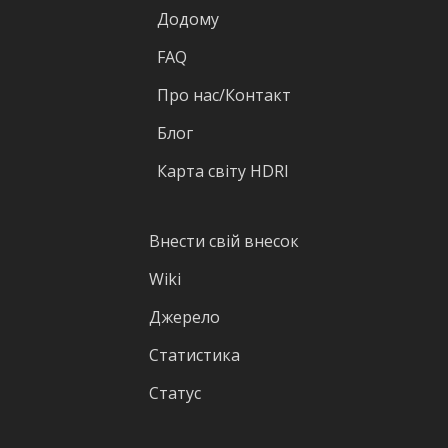
Додому
FAQ
Про нас/Контакт
Блог
Карта світу HDRI
Внести свій внесок
Wiki
Джерело
Статистика
Статус