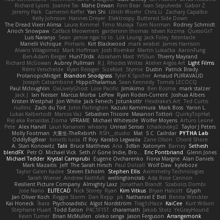
Richard Lyons
Joanne Tai
Mahe Dewan
Finn Bear
Ivan Sepulveda
Gabor Z
Jeremy Park
Cameron Keffer
Yan Shi
Ulrich Woehr
Chris Li
Zachary Capalbo
Kelly Johnson
Hannes Dreyer
Elektrospy
Buttered Side Down
The Dread Vixen Alinsa
Laura Kimmel
Timo Muraja
Tom Norman
Rodney Schmidt
Arioch Snowpaw
Catface Meowmers
gardeninn thomas
Istvan Kozma
QuesoGr7
Luis Naranjo
Sean
jamie ngai to lo
Lök Leung
Jack Foley
fxtentacle
Marielli Vichique
Primaris
Kirt Blackwood
mark wrabel
James Harrison
Alvaro Villagomez
Mark Hoffman
Josh Roenker
Martin Lukačka
AaronFung
Ben-Adam Berger
Hun73rdk
Abraham Mast
YYSSun
Thierry Mayrand
Richard McGowan
Aubrey Pullman
R.J. Rhodes Writes
Atelier Argos Art
Light Films
Rémi Verschelde
Ryan Reisiger
SizeKivit
Stymie
Dustin
Patrick Brady
ProtanopicMidget
Brandon Snodgrass
Tyler K Spicher
Arnaud PUIRAVAUD
Joseph Catrambone
HippoThalamus
Sean Kennedy
Tomek LECOCQ
Paul Mcloughlin
DaLivelyGhost
Lose Pacific
Jimikimo
Ben Bosma
mark stalzer
Jack J
Ian Neisser
Marcus Morba
LePew
Ryan Roden-Corrent
Joshua Albers
Kristen Westphal
Jon White
Jack Fenech
Jotunkottr
Hexdrake's Art
Ted Curtis
nullinc
Zach du Toit
John Partington
Kazuki Kamimura
Mark Boss
Yaron L.
Lukas Kalbertodt
Marcos Vaz
Sébastien Tricoire
Masanori Tottori
QuirkyTopHat
ReJ aka Renaldas Zioma
VFRAME
Michael Whiteside
Wolfer Moyens
Arturo Leone
Pete
Alex Harvill
Lauri Kananen
wheany
Unreal Sensei
tchaikovsky2
Taylor J Peters
Molly Footman
大重生-TheRebirth
RSH__studio
Mat
S C
Cailrdar
PYTHA Lab
OddlyBigBear
binotti lucia
IT Roy
Karabo Legwaila
Zane Olson
Chord Shore
A. Stan Konowitz
Talii
Bruce Matthews
Aria
3dfan
Xatonym
Barney
Sethesh
blendFX
Petr O
Michael Vick
Seth // Gone Indie, Bro...
Eric Pontbriand
Glenn Jones
Michael Tedder
Krystal Camprubi
Eugene Ovcharenko
Fiona Margrie
Alan Daniels
Mark Mazaitis
Jeff
The Sarah Hirsch
Paul Dolzall
Wolf Daw
kyleboze
Taylor Galen Kadee
Steven Ekholm
Stephen Ellis
Aximmetry Technologies
Sarah Wiener
Andrew Faithfull
wellingtoncrab
Ada Rose Cannon
Resilient Picture Company
Almighty Laxz
Jonathan Brandt
Szabolcs Dombi
Jose Nario
ELITECAD
Nick Storey
Ryan
Kim Vitkus
Bryan Halcott
Glyph
Jan Oliver Koch
Reggie Storm
Dan Repp
pk
Nathaniel E Bell
Benita Winckler
Kai Honeck
Íkara
Psychosadistic
Algot Nordström
Trag1cHaze
KaiCee
Kurt Wilson
Stéphane Huart
Todd Eaton
P4C1F15T
charamath
Jakob Stolz
YeGrayHound
Kevin Turner
Brian McMullen
oleko senga
Jason Ferguson
Arrangemonk