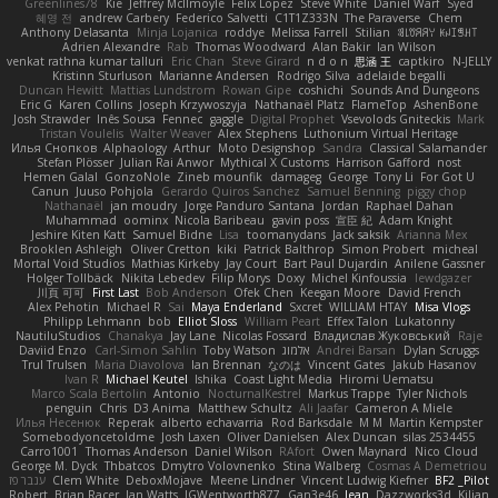
Greenlines78
Kie
Jeffrey McIlmoyle
Felix Lopez
Steve White
Daniel Warf
Syed
혜영 전
andrew Carbery
Federico Salvetti
C1T1Z333N
The Paraverse
Chem
Anthony Delasanta
Minja Lojanica
roddye
Melissa Farrell
Stilian
ꌃ꒒ꀎꋪꋪꌩ ꀘꈤꀤꁅꃅ꓄
Adrien Alexandre
Rab
Thomas Woodward
Alan Bakir
Ian Wilson
venkat rathna kumar talluri
Eric Chan
Steve Girard
n d o n
思涵 王
captkiro
N-JELLY
Kristinn Sturluson
Marianne Andersen
Rodrigo Silva
adelaide begalli
Duncan Hewitt
Mattias Lundstrom
Rowan Gipe
coshichi
Sounds And Dungeons
Eric G
Karen Collins
Joseph Krzywoszyja
Nathanaël Platz
FlameTop
AshenBone
Josh Strawder
Inês Sousa
Fennec
gaggle
Digital Prophet
Vsevolods Gniteckis
Mark
Tristan Voulelis
Walter Weaver
Alex Stephens
Luthonium Virtual Heritage
Илья Снопков
Alphaology
Arthur
Moto Designshop
Sandra
Classical Salamander
Stefan Plösser
Julian Rai Anwor
Mythical X Customs
Harrison Gafford
nost
Hemen Galal
GonzoNole
Zineb mounfik
damageg
George
Tony Li
For Got U
Canun
Juuso Pohjola
Gerardo Quiros Sanchez
Samuel Benning
piggy chop
Nathanaël
jan moudry
Jorge Panduro Santana
Jordan
Raphael Dahan
Muhammad
oominx
Nicola Baribeau
gavin poss
宣臣 紀
Adam Knight
Jeshire Kiten Katt
Samuel Bidne
Lisa
toomanydans
Jack saksik
Arianna Mex
Brooklen Ashleigh
Oliver Cretton
kiki
Patrick Balthrop
Simon Probert
micheal
Mortal Void Studios
Mathias Kirkeby
Jay Court
Bart Paul Dujardin
Anilene Gassner
Holger Tollbäck
Nikita Lebedev
Filip Morys
Doxy
Michel Kinfoussia
lewdgazer
川頁 可可
First Last
Bob Anderson
Ofek Chen
Keegan Moore
David French
Alex Pehotin
Michael R
Sai
Maya Enderland
Sxcret
WILLIAM HTAY
Misa Vlogs
Philipp Lehmann
bob
Elliot Sloss
William Peart
Effex Talon
Lukatonny
NautiluStudios
Chanakya
Jay Lane
Nicolas Fossard
Владислав Жуковський
Raje
Daviid Enzo
Carl-Simon Sahlin
Toby Watson
אלמוג
Andrei Barsan
Dylan Scruggs
Trul Trulsen
Maria Diavolova
Ian Brennan
なのは
Vincent Gates
Jakub Hasanov
Ivan R
Michael Keutel
Ishika
Coast Light Media
Hiromi Uematsu
Marco Scala Bertolin
Antonio
NocturnalKestrel
Markus Trappe
Tyler Nichols
penguin
Chris
D3 Anima
Matthew Schultz
Ali Jaafar
Cameron A Miele
Илья Несенюк
Reperak
alberto echavarria
Rod Barksdale
M M
Martin Kempster
Somebodyoncetoldme
Josh Laxen
Oliver Danielsen
Alex Duncan
silas 2534455
Carro1001
Thomas Anderson
Daniel Wilson
RAfort
Owen Maynard
Nico Cloud
George M. Dyck
Thbatcos
Dmytro Volovnenko
Stina Walberg
Cosmas A Demetriou
ענבר פז
Clem White
DeboxMojave
Meene Lindner
Vincent Ludwig Kiefner
BF2 _Pilot
Robert
Brian Racer
Ian Watts
JGWentworth877
Gan3e46
Jean
Dazzworks3d
Kilian