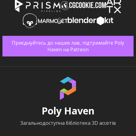
Приєднуйтесь до наших лав, підтримайте Poly
Haven на Patreon
Poly Haven
Загальнодоступна бібліотека 3D ассетів