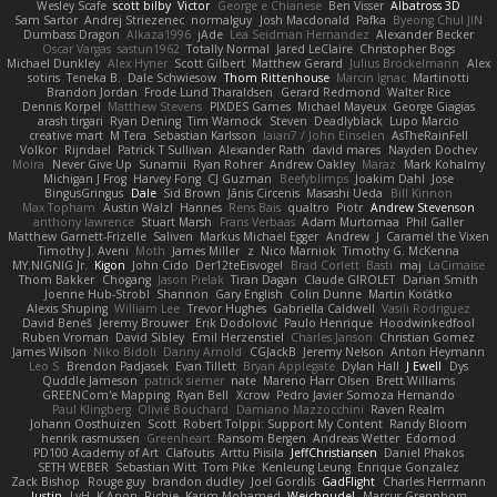
Wesley Scafe
scott bilby
Victor
George e Chianese
Ben Visser
Albatross 3D
Sam Sartor
Andrej Striezenec
normalguy
Josh Macdonald
Pafka
Byeong Chul JIN
Dumbass Dragon
Alkaza1996
jAde
Lea Seidman Hernandez
Alexander Becker
Oscar Vargas
sastun1962
Totally Normal
Jared LeClaire
Christopher Bogs
Michael Dunkley
Alex Hyner
Scott Gilbert
Matthew Gerard
Julius Brockelmann
Alex
sotiris
Teneka B.
Dale Schwiesow
Thom Rittenhouse
Marcin Ignac
Martinotti
Brandon Jordan
Frode Lund Tharaldsen
Gerard Redmond
Walter Rice
Dennis Korpel
Matthew Stevens
PIXDES Games
Michael Mayeux
George Giagias
arash tirgari
Ryan Dening
Tim Warnock
Steven
Deadlyblack
Lupo Marcio
creative mart
M Tera
Sebastian Karlsson
Iaian7 / John Einselen
AsTheRainFell
Volkor
Rijndael
Patrick T Sullivan
Alexander Rath
david mares
Nayden Dochev
Moira
Never Give Up
Sunamii
Ryan Rohrer
Andrew Oakley
Maraz
Mark Kohalmy
Michigan J Frog
Harvey Fong
CJ Guzman
Beefyblimps
Joakim Dahl
Jose
BingusGringus
Dale
Sid Brown
Jānis Circenis
Masashi Ueda
Bill Kinnon
Max Topham
Austin Walzl
Hannes
Rens Bais
qualtro
Piotr
Andrew Stevenson
anthony lawrence
Stuart Marsh
Frans Verbaas
Adam Murtomaa
Phil Galler
Matthew Garnett-Frizelle
Saliven
Markus Michael Egger
Andrew
J
Caramel the Vixen
Timothy J. Aveni
Moth
James Miller
z
Nico Marniok
Timothy G. McKenna
MY.NIGNIG Jr.
Kigon
John Cido
Der12teEisvogel
Brad Corlett
Basti
maj
LaCimaise
Thom Bakker
Chogang
Jason Pielak
Tiran Dagan
Claude GIROLET
Darian Smith
Joenne Hub-Strobl
Shannon
Gary English
Colin Dunne
Martin Koťátko
Alexis Shuping
William Lee
Trevor Hughes
Gabriella Caldwell
Vasili Rodriguez
David Beneš
Jeremy Brouwer
Erik Dodolović
Paulo Henrique
Hoodwinkedfool
Ruben Vroman
David Sibley
Emil Herzenstiel
Charles Janson
Christian Gomez
James Wilson
Niko Bidoli
Danny Arnold
CGJackB
Jeremy Nelson
Anton Heymann
Leo S
Brendon Padjasek
Evan Tillett
Bryan Applegate
Dylan Hall
J Ewell
Dys
Quddle Jameson
patrick siemer
nate
Mareno Harr Olsen
Brett Williams
GREENCom'e Mapping
Ryan Bell
Xcrow
Pedro Javier Somoza Hernando
Paul Klingberg
Olivié Bouchard
Damiano Mazzocchini
Raven Realm
Johann Oosthuizen
Scott
Robert Tolppi: Support My Content
Randy Bloom
henrik rasmussen
Greenheart
Ransom Bergen
Andreas Wetter
Edomod
PD100 Academy of Art
Clafoutis
Arttu Piisila
JeffChristiansen
Daniel Phakos
SETH WEBER
Sebastian Witt
Tom Pike
Kenleung Leung
Enrique Gonzalez
Zack Bishop
Rouge guy
brandon dudley
Joel Gordils
GadFlight
Charles Herrmann
Justin
LvH
K Anon
Richie
Karim Mohamed
Weichnudel
Marcus Grennborg