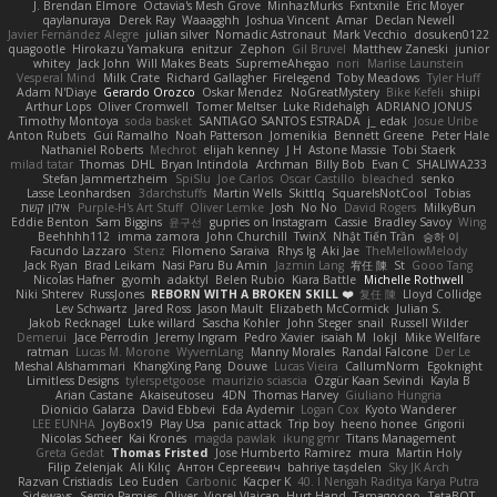
J. Brendan Elmore
Octavia's Mesh Grove
MinhazMurks
Fxntxnile
Eric Moyer
qaylanuraya
Derek Ray
Waaagghh
Joshua Vincent
Amar
Declan Newell
Javier Fernández Alegre
julian silver
Nomadic Astronaut
Mark Vecchio
dosuken0122
quagootle
Hirokazu Yamakura
enitzur
Zephon
Gil Bruvel
Matthew Zaneski
junior
whitey
Jack John
Will Makes Beats
SupremeAhegao
nori
Marlise Launstein
Vesperal Mind
Milk Crate
Richard Gallagher
Firelegend
Toby Meadows
Tyler Huff
Adam N'Diaye
Gerardo Orozco
Oskar Mendez
NoGreatMystery
Bike Kefeli
shiipi
Arthur Lops
Oliver Cromwell
Tomer Meltser
Luke Ridehalgh
ADRIANO JONUS
Timothy Montoya
soda basket
SANTIAGO SANTOS ESTRADA
j_ edak
Josue Uribe
Anton Rubets
Gui Ramalho
Noah Patterson
Jomenikia
Bennett Greene
Peter Hale
Nathaniel Roberts
Mechrot
elijah kenney
J H
Astone Massie
Tobi Staerk
milad tatar
Thomas
DHL
Bryan Intindola
Archman
Billy Bob
Evan C
SHALIWA233
Stefan Jammertzheim
SpiSlu
Joe Carlos
Oscar Castillo
bleached
senko
Lasse Leonhardsen
3darchstuffs
Martin Wells
Skittlq
SquareIsNotCool
Tobias
אילון קשת
Purple-H's Art Stuff
Oliver Lemke
Josh
No No
David Rogers
MilkyBun
Eddie Benton
Sam Biggins
윤구선
gupries on Instagram
Cassie
Bradley Savoy
Wing
Beehhhh112
imma zamora
John Churchill
TwinX
Nhật Tiến Trần
승하 이
Facundo Lazzaro
Stenz
Filomeno Saraiva
Rhys lg
Aki Jae
TheMellowMelody
Jack Ryan
Brad Leikam
Nasi Paru Bu Amin
Jazmin Lang
宥任 陳
St
Gooo Tang
Nicolas Hafner
gyomh
adaktyl
Belen Rubio
Kiara Battle
Michelle Rothwell
Niki Shterev
RussJones
REBORN WITH A BROKEN SKILL ❤️
复任 陳
Lloyd Collidge
Lev Schwartz
Jared Ross
Jason Mault
Elizabeth McCormick
Julian S.
Jakob Recknagel
Luke willard
Sascha Kohler
John Steger
snail
Russell Wilder
Demerui
Jace Perrodin
Jeremy Ingram
Pedro Xavier
isaiah M
lokjl
Mike Wellfare
ratman
Lucas M. Morone
WyvernLang
Manny Morales
Randal Falcone
Der Le
Meshal Alshammari
KhangXing Pang
Douwe
Lucas Vieira
CallumNorm
Egoknight
Limitless Designs
tylerspetgoose
maurizio sciascia
Özgür Kaan Sevindi
Kayla B
Arian Castane
Akaiseutoseu
4DN
Thomas Harvey
Giuliano Hungria
Dionicio Galarza
David Ebbevi
Eda Aydemir
Logan Cox
Kyoto Wanderer
LEE EUNHA
JoyBox19
Play Usa
panic attack
Trip boy
heeno honee
Grigorii
Nicolas Scheer
Kai Krones
magda pawlak
ikung gmr
Titans Management
Greta Gedat
Thomas Fristed
Jose Humberto Ramirez
mura
Martin Holy
Filip Zelenjak
Ali Kılıç
Антон Сергеевич
bahriye taşdelen
Sky JK Arch
Razvan Cristiadis
Leo Euden
Carbonic
Kacper K
40. I Nengah Raditya Karya Putra
Sideways
Sergio Pamies
Oliver
Viorel Vlaican
Hurt Hand
Tamagoooo
TetaBOT