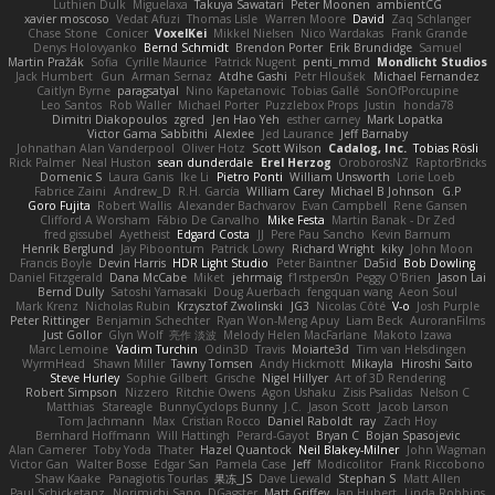
Luthien Dulk
Miguelaxa
Takuya Sawatari
Peter Moonen
ambientCG
xavier moscoso
Vedat Afuzi
Thomas Lisle
Warren Moore
David
Zaq Schlanger
Chase Stone
Conicer
VoxelKei
Mikkel Nielsen
Nico Wardakas
Frank Grande
Denys Holovyanko
Bernd Schmidt
Brendon Porter
Erik Brundidge
Samuel
Martin Pražák
Sofia
Cyrille Maurice
Patrick Nugent
penti_mmd
Mondlicht Studios
Jack Humbert
Gun
Arman Sernaz
Atdhe Gashi
Petr Hloušek
Michael Fernandez
Caitlyn Byrne
paragsatyal
Nino Kapetanovic
Tobias Gallé
SonOfPorcupine
Leo Santos
Rob Waller
Michael Porter
Puzzlebox Props
Justin
honda78
Dimitri Diakopoulos
zgred
Jen Hao Yeh
esther carney
Mark Lopatka
Victor Gama Sabbithi
Alexlee
Jed Laurance
Jeff Barnaby
Johnathan Alan Vanderpool
Oliver Hotz
Scott Wilson
Cadalog, Inc.
Tobias Rösli
Rick Palmer
Neal Huston
sean dunderdale
Erel Herzog
OroborosNZ
RaptorBricks
Domenic S
Laura Ganis
Ike Li
Pietro Ponti
William Unsworth
Lorie Loeb
Fabrice Zaini
Andrew_D
R.H. García
William Carey
Michael B Johnson
G.P
Goro Fujita
Robert Wallis
Alexander Bachvarov
Evan Campbell
Rene Gansen
Clifford A Worsham
Fábio De Carvalho
Mike Festa
Martin Banak - Dr Zed
fred gissubel
Ayetheist
Edgard Costa
JJ
Pere Pau Sancho
Kevin Barnum
Henrik Berglund
Jay Piboontum
Patrick Lowry
Richard Wright
kiky
John Moon
Francis Boyle
Devin Harris
HDR Light Studio
Peter Baintner
Da5id
Bob Dowling
Daniel Fitzgerald
Dana McCabe
Miket
jehrmaig
f1rstpers0n
Peggy O'Brien
Jason Lai
Bernd Dully
Satoshi Yamasaki
Doug Auerbach
fengquan wang
Aeon Soul
Mark Krenz
Nicholas Rubin
Krzysztof Zwolinski
JG3
Nicolas Côté
V-o
Josh Purple
Peter Rittinger
Benjamin Schechter
Ryan Won-Meng Apuy
Liam Beck
AuroranFilms
Just Gollor
Glyn Wolf
亮作 淡波
Melody Helen MacFarlane
Makoto Izawa
Marc Lemoine
Vadim Turchin
Odin3D
Travis
Moiarte3d
Tim van Helsdingen
WyrmHead
Shawn Miller
Tawny Tomsen
Andy Hickmott
Mikayla
Hiroshi Saito
Steve Hurley
Sophie Gilbert
Grische
Nigel Hillyer
Art of 3D Rendering
Robert Simpson
Nizzero
Ritchie Owens
Agon Ushaku
Zisis Psalidas
Nelson C
Matthias
Stareagle
BunnyCyclops Bunny
J.C.
Jason Scott
Jacob Larson
Tom Jachmann
Max
Cristian Rocco
Daniel Raboldt
ray
Zach Hoy
Bernhard Hoffmann
Will Hattingh
Perard-Gayot
Bryan C
Bojan Spasojevic
Alan Camerer
Toby Yoda
Thater
Hazel Quantock
Neil Blakey-Milner
John Wagman
Victor Gan
Walter Bosse
Edgar San
Pamela Case
Jeff
Modicolitor
Frank Riccobono
Shaw Kaake
Panagiotis Tourlas
果冻_JS
Dave Liewald
Stephan S
Matt Allen
Paul Schicketanz
Norimichi Sano
DGagster
Matt Griffey
Ian Hubert
Linda Robbins