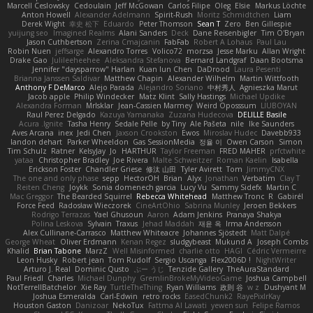
Marcell Ceslowsky
Cedoulain
Jeff McGowan
Carlos Filipe
Oleg
Elsie
Markus Löchte
Anton Howell
Alexander Adelmann
Spirit-Rush
Moritz Schmidtchen
Liam
Derek Wight
幸史 松下
Eduardo
Peter Thomson
Sean T
Zero
Ben Gillespie
yuijung seo
Imagined Realms
Alani Sanders
Deck
Dane Reisenbigler
Tim O'Bryan
Jason Cuthbertson
Zerina Cmajcanin
FabFab
Robert A Lohaus
Paul Lau
Robin Nuen
jeffsarge
Alexandro Torres
Volico72
morzsa
Jesse Marku
Allan Wright
Drake Gao
Julileeheehee
Aleksandra Stefanova
Bernard Landgraf
Daan Bootsma
Jennifer "daysparrow" Harlan
Kuan lun Chen
DaDrood
Laura Pesenti
Brianna Janssen Saldivar
Matthew Chapin
Alexander Wilhelm
Martin Wittfooth
Anthony F DeMarco
Alejo Parada
Alejandro Soriano
中村秀人
Agnieszka Marut
Jacob apple
Philip Windecker
Matz Klint
Sally Hastings
Michael Updike
Alexandra Forman
MrIsklar
Jean-Cassien Marmey
Weird Oposssum
LIUBOYAN
Raul Perez Delgado
Kazuya Yamanaka
Zuzana Hudecova
DELILLE Basile
Acura .Ignite
Tasha Henry
Sedale Pelle
by Tiny
Ale Pašeta
nile
Ike Saunders
Aves Arcana
inex
Jedi Chen
Jaxson Crookston
Ewos
Miroslav Hudec
Davebb933
landon dehart
Parker Wheeldon
Gas SessionMedia
정율 이
Owen Carson
Simon
Tim Schulz
Ratner
KelsyJay
Jo
HARTHUR
Taylor Freeman
FRED MAHER
prfctwhite
yataa
Christopher Bradley
Joe Rivera
Malte Schweitzer
Roman Kaelin
Isabella
Erickson Foster
Chandler Griese
修汰 山田
Tyler Avirett
Tom
JimmyCNX
The one and only phase
sepp
HectorOH
Brian
Alyx
Jonathan
Verbatim
Clay T
Reiten Cheng
Joykk
Sonia domenech garcia
Lucy Vu
Sammy Sidefx
Martin C
Mac Greggor
The Bearded Squirrel
Rebecca Whitehead
Matthew Tronc
R
Gabirél
Force Feed
Radosław Wieczorek
CineArtOhio
Sabrina Munley
Jeroen Bekkers
Rodrigo Terrazas
Yael Ghusoun
Aaron
Adam Jenkins
Pranaya Shakya
Polina Leskova
Sylvain
Traxus
Jehad Maddah
재윤 옥
Irma Andersson
Alex Cullinane-Carrasco
Matthew Whiteacre
Johannes Sjöstedt
Matt Dalpé
George Wheat
Oliver Erdmann
Kenan Regez
sludgybeast
Mukund A
Joseph Combs
Khalid
Brian Tabone
MarzZ
Well Misinformed
charlie otto
HAGI
Cédric Vermeirre
Leon Husky
Robert jean
Tom Rudolf
Sergio Uscanga
Flex2006D !
NightWriter
Arturo J. Real
Dominic Qusto
ぶー うじ
Tenzide Gallery
TheAuraStandard
Paul Friedl
Charles
Michael Dunphy
GremlinBrokeMyVideoGame
Joshua Campbell
NotTerrellBatchelor
Xie Ray
TurtleTheThing
Ryan Williams
政則 谷
w z
Dushyant M
Joshua Esmeralda
Carl-Edwin
retro rocks
EasedChunk2
RayePixlrKay
Houston Gaston
Danizoar
NekoTux
Fattma Al Lawati
yewen sun
Felipe Ramos