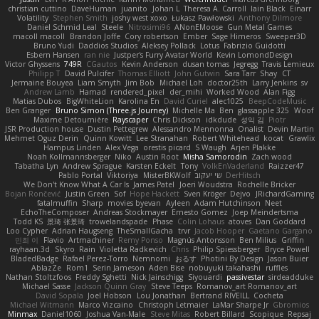
christian cuttino
DaveHuman
juanito
Johan L
Theresa A. Carroll
Iain Black
Einarr
Volatility
Stephen Smith
joshy west xoxo
Łukasz Pawłowski
Anthony Dilmore
Daniel Schmid Leal
Steele
Nitrosimi96
ANonEMoose
Gun Metal Games
macoll macoll
Brandon Joffe
Cory robertson
Ember
Sage Himeros
Sweeper3D
Bruno Yudi
Daddios Studios
Aleksey Pollack
Lotus
Fabrizio Guidotti
Esbern Hansen
ran nie
Justper's Furry Avatar World
Kevin LomondDesign
Victor Ghyssens
749R
CGautos
Kevin Anderson
dusan tomas
Jegregg
Travis Lemieux
Philipp T
David Pulcifer
Thomas Elliott
John Gutwin
Sara Tarr
Shay
CT
Jermaine Bouyea
Liam Smyth
Jim Bob
Michael Loh
doctor25th
Larry Jenkins
sv
Andrew Lamb
Hamad
rendered_pixel
der_mihi
Worked Wood
Alan Figg
Matias Dubos
BigWhiteLion
Karolina En
David Curiel
alec1025
BeepCodeMusic
Ben Granger
Bruno Simon (Three.js Journey)
Michelle Ma
Ben
glassapple 325
Woof
Maxime Detournière
Rayscaper
Chris Dickson
idkdude
성익 김
Piotr
JSR Production house
Dustin Pettegrew
Alessandro Mennonna
Onalist
Devin Martin
Mehmet Oguz Derin
Quinn Kowitt
Lee Stranahan
Robert Whitehead
kocat
Grawlix
Hampus Linden
Alex Vega
orestis picard
S Waugh
Arjen Plakke
Noah Kollmannsberger
Niko
Austin Root
Misha Samorodin
Zach wood
Tabatha Lyn
Andrew Sprague
Karsten Eckelt
Tony
VolkEnVaderland
Raizzer47
Pablo Portal
Viktoriya
MisterBKWolf
שי יעקוב
DerHitsch
We Don't Know What A Car Is
James Patel
Joeri Woudstra
Rochelle Bricker
Bojan Rončević
Justin Green
Sof
Hope Hackett
Sven Kröger
Dejvo
JRichardGaming
fatalmuffin
Sharp
movies byevan
Ayleen
Adam Hutchinson
Neet
EchoTheComposer
Andreas Stockmayer
Ernesto Gomez
Joep Meindertsma
Todd KS
景琦 张景琦
trowelandspade
Phase
Colin Lohaus
atoves
Dan Goddard
Loo Cypher
Adrian Haugseng
TheSmallGacha
trvr
Jacob Hooper
Gaetano Gargano
민희 이
Flavio
Artmachiner
Remy Ponso
Magnús Antonsson
Ben Milius
Griffin
rayhaan.3d
Skyro
Rain
Violetta Radkevich
Chris
Philip Spiessberger
Bryce Powell
BladedBadge
Rafael Perez-Torro
Nemnomi
おるす
Photini By Design
Jason Buier
AblazZe
Rom1
Serin Jameson
Aden Bise
nobuyuki takahashi
ruffles
Nathan Stoltzfoos
Freddy Sghetti
Nick Jainschigg
Siyouardi
passivestar
sirdeadduke
Michael Sasse
Jackson Quinn Gray
Steve Teeps
Romanov_art Romanov_art
David Sopala
Joel Hobson
Lou Jonathan
Bertrand RIVEILL
Cocheta
Michael Witmann
Marco Vizcaino
Christoph Letmaier
LaMar Sharpe Jr
Gbromios
Minmax
Daniel1060
Joshua Van-Male
Steve Mitas
Robert Billard
Scopique
Repsaj