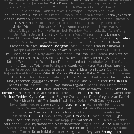
Richard Lyons
Joanne Tai
Mahe Dewan
Finn Bear
Ivan Sepulveda
Gabor Z
Jeremy Park
Cameron Keffer
Yan Shi
Ulrich Woehr
Chris Li
Zachary Capalbo
Kelly Johnson
Hannes Dreyer
Elektrospy
Buttered Side Down
The Dread Vixen Alinsa
Laura Kimmel
Timo Muraja
Tom Norman
Rodney Schmidt
Arioch Snowpaw
Catface Meowmers
gardeninn thomas
Istvan Kozma
QuesoGr7
Luis Naranjo
Sean
jamie ngai to lo
Lök Leung
Jack Foley
fxtentacle
Marielli Vichique
Primaris
Kirt Blackwood
mark wrabel
James Harrison
Alvaro Villagomez
Mark Hoffman
Josh Roenker
Martin Lukačka
AaronFung
Ben-Adam Berger
Hun73rdk
Abraham Mast
YYSSun
Thierry Mayrand
Richard McGowan
Aubrey Pullman
R.J. Rhodes Writes
Atelier Argos Art
Light Films
Rémi Verschelde
Ryan Reisiger
SizeKivit
Stymie
Dustin
Patrick Brady
ProtanopicMidget
Brandon Snodgrass
Tyler K Spicher
Arnaud PUIRAVAUD
Joseph Catrambone
HippoThalamus
Sean Kennedy
Tomek LECOCQ
Paul Mcloughlin
DaLivelyGhost
Lose Pacific
Jimikimo
Ben Bosma
mark stalzer
Jack J
Ian Neisser
Marcus Morba
LePew
Ryan Roden-Corrent
Joshua Albers
Kristen Westphal
Jon White
Jack Fenech
Jotunkottr
Hexdrake's Art
Ted Curtis
nullinc
Zach du Toit
John Partington
Kazuki Kamimura
Mark Boss
Yaron L.
Lukas Kalbertodt
Marcos Vaz
Sébastien Tricoire
Masanori Tottori
QuirkyTopHat
ReJ aka Renaldas Zioma
VFRAME
Michael Whiteside
Wolfer Moyens
Arturo Leone
Pete
Alex Harvill
Lauri Kananen
wheany
Unreal Sensei
tchaikovsky2
Taylor J Peters
Molly Footman
大重生-TheRebirth
RSH__studio
Mat
S C
Cailrdar
PYTHA Lab
OddlyBigBear
binotti lucia
IT Roy
Karabo Legwaila
Zane Olson
Chord Shore
A. Stan Konowitz
Talii
Bruce Matthews
Aria
3dfan
Xatonym
Barney
Sethesh
blendFX
Petr O
Michael Vick
Seth // Gone Indie, Bro...
Eric Pontbriand
Glenn Jones
Michael Tedder
Krystal Camprubi
Eugene Ovcharenko
Fiona Margrie
Alan Daniels
Mark Mazaitis
Jeff
The Sarah Hirsch
Paul Dolzall
Wolf Daw
kyleboze
Taylor Galen Kadee
Steven Ekholm
Stephen Ellis
Aximmetry Technologies
Sarah Wiener
Andrew Faithfull
wellingtoncrab
Ada Rose Cannon
Resilient Picture Company
Almighty Laxz
Jonathan Brandt
Szabolcs Dombi
Jose Nario
ELITECAD
Nick Storey
Ryan
Kim Vitkus
Bryan Halcott
Glyph
Jan Oliver Koch
Reggie Storm
Dan Repp
pk
Nathaniel E Bell
Benita Winckler
Kai Honeck
Íkara
Psychosadistic
Algot Nordström
Trag1cHaze
KaiCee
Kurt Wilson
Stéphane Huart
Todd Eaton
P4C1F15T
charamath
Jakob Stolz
YeGrayHound
Kevin Turner
Brian McMullen
oleko senga
Jason Ferguson
Arrangemonk