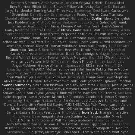
Kenneth Simmons
Amir Mansour
Joaquim Vergara
Lizbeth
Dakota Klatt
Bryn Morrison-Elliott
Mana
Simeon Milkov Velchevsky
Camille De Bastiani
Jenya Zenchenko
Burning Astral
Three Hats
Jamonidas
Soul Evans
Carlos Javier
Silverelitist
Dane Bucao
Salomé Lagarde
Patricio Torres
Clara Truchsess
Chantal LeBlanc
Garrett Calloway
nøixzy
Nicholas Day
Svetlin
Marco Evangelisti
Jack Kibble-White
MTU1500
Jordan Krakowski
Juuso Sipilä
SofaKing42
Frank
Jermaine Dawson
Chen Huang
Étienne Pikatoff
Sri Sonti
Bassy's Games
Bailey Rosenthal
George Luna
JEFF
Plane2House
Bob F
Matt
Zoemoney
Azula
Christopher Johansen
Harry Merrett
Respectable Studios
Phil Wilt
Dmitry Sorokin
Cookymine
Daniel Dias
Pixi_lab
MD1
Veronica
Rory
Brendan Droppo
Kelton McEwen
Rico Levitt
Liquid Cooled
Nadia
Pedro Viana
Oleksii Komarov
Can
Desmond Johnson
Richard
Roman Volobuev
Teraa Bull
Chodey
Luke Fenwick
Xindrrobo
Noura S
Brett Wheeler
Bees Wax
Nicole Pérez
Frank Hereford
Carlos Ramírez
Arianna Montanari
Ikkeii
Shannonigans
Maggie Raycheva
Richard Funnell
Leonardo Borsten
Vinicius Morgado
BluntBSE
CW Animations
Anonymous Person
鈴葵
Jeff Kraemer
Nicole Findlay
Shirley
Lisa Anders
Angus McAloon
George Willaman
Sparazza D
RKG media
Manu T
S K
Lucas Signoles
NinjARTA
Mohamedmoawad Hilal
Tamás Kuklics
Pierre Moore
seguin matthis
OneGhastlyGhoul
yannick tooy
Toby Howe
Nastassia Reutskaya
Chris Wintermyer
Liam Davis
chris reis
Ross
styles
Blaine Gray
Lewis Stephens
Alex Brown
MDTH
maru
Make
Yokami c:
mik
Scott
Jonathan Ojibway
Brandon
Swann Fourmanoy
sinsin
Ken Ishikawa
Stanislav
ryan mrazik
峻辰 朱
Joshua Jacobs
Joseph Dignan
Ta Sp
Matthew-Gracey Desravines
Anika
Juan Ramón Ortiz Estévez
Shivam Ganju
Anıl Çaylak
JacobyO
Bình Võ Thiên
bavazov
Elhi Stevens
Alec Keck
halle stoeppler
david
jstevens
Martín Niz Tutoriales
Combrinck
Johan Simonsson
dokiderg
Brian Lane
Nathan Salla
S A Cooke
Jaber Alarbash
Solid Neptune
Donald Stooks
Little Weird Kid Stories
YUKI SHIBUTANI/ YUN
Trevor Larson
Aaron
Maxim Nordentz
Caio Notari
Tomi Ollikainen
Aimé
cloudhed
Duskfall
Samuel Bassale
Mathijs Peerboom
Filip Nyborg
leon labyk
Triangle Interactive
Philip Pryke
Dave
Fangzahn Aviation Studios
colinangusstudio
Mike L.
Chuck Morris
Mark Leonard
Will
francesco sabbatella
Alexander Leinauer
Tony Alfredsson
Salina De Leon
Lucas Cozzoli
Daniel Eijgendaal
Eliézer Ojeda
תמר פלג טל
Kaleo/Dalton
Duzemine
Kim Myeong Soom
nicolaspetton
Alan Stoll
Greenlines78
Kie
Jeffrey McIlmoyle
Felix Lopez
Steve White
Daniel Warf
Syed