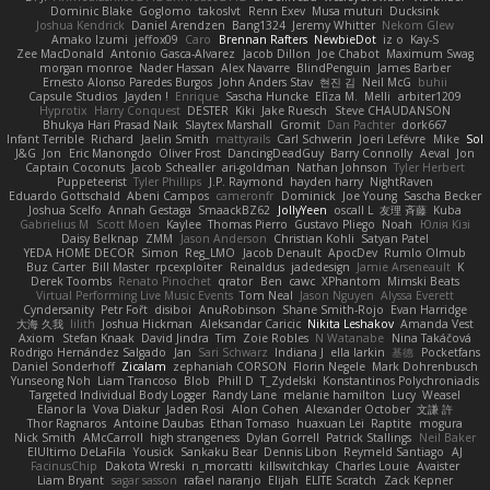
Dominic Blake
Goglomo
takoslvt
Renn Exev
Musa muturi
Ducksink
Joshua Kendrick
Daniel Arendzen
Bang1324
Jeremy Whitter
Nekom Glew
Amako Izumi
jeffox09
Caro
Brennan Rafters
NewbieDot
iz o
Kay-S
Zee MacDonald
Antonio Gasca-Alvarez
Jacob Dillon
Joe Chabot
Maximum Swag
morgan monroe
Nader Hassan
Alex Navarre
BlindPenguin
James Barber
Ernesto Alonso Paredes Burgos
John Anders Stav
현진 김
Neil McG
buhii
Capsule Studios
Jayden !
Enrique
Sascha Huncke
Elīza M.
Melli
arbiter1209
Hyprotix
Harry Conquest
DESTER
Kiki
Jake Ruesch
Steve CHAUDANSON
Bhukya Hari Prasad Naik
Slaytex Marshall
Gromit
Dan Pachter
dork667
Infant Terrible
Richard
Jaelin Smith
mattyrails
Carl Schwerin
Joeri Lefévre
Mike
Sol
J&G
Jon
Eric Manongdo
Oliver Frost
DancingDeadGuy
Barry Connolly
Aeval
Jon
Captain Coconuts
Jacob Schealler
ari-goldman
Nathan Johnson
Tyler Herbert
Puppeteerist
Tyler Phillips
J.P. Raymond
hayden harry
NightRaven
Eduardo Gottschald
Abeni Campos
cameronfr
Dominick
Joe Young
Sascha Becker
Joshua Scelfo
Annah Gestaga
SmaackBZ62
JollyYeen
oscall L
友理 斉藤
Kuba
Gabrielius M
Scott Moen
Kaylee
Thomas Pierro
Gustavo Pliego
Noah
Юлія Кізі
Daisy Belknap
ZMM
Jason Anderson
Christian Kohli
Satyan Patel
YEDA HOME DECOR
Simon
Reg_LMO
Jacob Denault
ApocDev
Rumlo Olmub
Buz Carter
Bill Master
rpcexploiter
Reinaldus
jadedesign
Jamie Arseneault
K
Derek Toombs
Renato Pinochet
qrator
Ben
cawc
XPhantom
Mimski Beats
Virtual Performing Live Music Events
Tom Neal
Jason Nguyen
Alyssa Everett
Cyndersanity
Petr Fořt
disiboi
AnuRobinson
Shane Smith-Rojo
Evan Harridge
大海 久我
lilith
Joshua Hickman
Aleksandar Caricic
Nikita Leshakov
Amanda Vest
Axiom
Stefan Knaak
David Jindra
Tim
Zoie Robles
N Watanabe
Nina Takáčová
Rodrigo Hernández Salgado
Jan
Sari Schwarz
Indiana J
ella larkin
基德
Pocketfans
Daniel Sonderhoff
Zicalam
zephaniah CORSON
Florin Negele
Mark Dohrenbusch
Yunseong Noh
Liam Trancoso
Blob
Phill D
T_Zydelski
Konstantinos Polychroniadis
Targeted Individual Body Logger
Randy Lane
melanie hamilton
Lucy
Weasel
Elanor la
Vova Diakur
Jaden Rosi
Alon Cohen
Alexander October
文謙 許
Thor Ragnaros
Antoine Daubas
Ethan Tomaso
huaxuan Lei
Raptite
mogura
Nick Smith
AMcCarroll
high strangeness
Dylan Gorrell
Patrick Stallings
Neil Baker
ElUltimo DeLaFila
Yousick
Sankaku Bear
Dennis Libon
Reymeld Santiago
AJ
FacinusChip
Dakota Wreski
n_morcatti
killswitchkay
Charles Louie
Avaister
Liam Bryant
sagar sasson
rafael naranjo
Elijah
ELITE Scratch
Zack Kepner