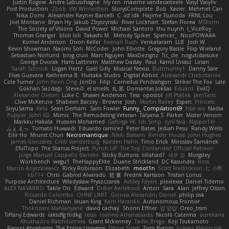
Justin Rogow
Andre Labuschagne
lily ren
maxime vandecasteele
Vasyl Vasyliv
Post Production
Zbob
VW Winterstein
StorysComplete
Bob
Xavier
Mehmet Can
Nika Domi
Alexander Rayner-Barcelli
C
xd Idk
Hajime Tsunoda
FRNL Lou
Joel Montano
Bryan Hy
Jakub Zbyszynski
River Lockhart
Stefan Florea
MStorm
The Society of Visions
David Power
Michael Santoro
thu huynh
I_ViceRoy
Thomas Granger
bloli loli
Takashi M.
Melody Spiker
Spencer_
NicoPOWAAA
Kornel Anderson
Dixon Keller
Keenan Rush
Venkataram
LLB
Josh W.
Kevin Showman
Naomi Soh
McCoder
John Elliotte
Gregory Basile
Filip Wieland
Sebastian Norlund
blog cruvi
Marc Nguyen
MaxDezignz
Tic_cle
nogutidaisuke
George Dvorak
Haris Lattirom
Matthew Daday
Paul
Kamil Uriasz
Lirian
Sarah Schrock
Logan Hertz
Gaël Gilly
Musical Nexus
Buttmunky1
Danny Sale
Elias Guevara
Kathreena B
Huitaka Studio
Digital Abbot
Aleksandr Chebotariov
Cole Turner
John Kevin Ong
JonDo
Filip
Cornellus Pendrahgon
Striker The Fox
Lale
Gökhan Sazdağı
Steve-0
el smells
丸 黒
Domantas Jokšas
Eduard
EvilQ
Alexander Olesen
Luke C
Shawn Anderson
Tess
opostol
Jiří Ptáček
JamTarts
Clive McKenzie
Shabeen Barzey - Browne
Josh
Martin Bailey
Espen
Princess
SiryuSama
Kelu
Sean Derham
Sam Fowler
Funny_ Compilation69
htai wu
Nadia
Pupper
John KD
Mimic
The Remodeling Veteran
Talyana S
Parker
Mister Venom
Markku Hakala
Hussien Mohamed
Gaforga VK
Ich Simp
cyril faia
Nipper1er
ふぇ えっ
Tomato Huwaidi
Eduardo ramirez
Peter Bates
Jediah Pesu
Randy Wells
Eilir Ho
Mrunit Churi
Necromantique
Nikki Balsem
Render House
John Hughes
James Gonzales
Cristi Vanderburg
Kaeden Hahn
Timo Erick
Miroslav Šamánek
EfulTopo
The Starius Project
Punch UP: The Top Contender! Official Patreon
Jorge Manuel Cappello Barreto
Sticky Buttons
iiiFahad7
재우 김
Morgsley
Workbench
wegu1
TheHappyElite
Duane Strickland
DC Kasundra
Ross
Marcin Anyszkiewicz
Ricky Robinson
Elizabeth
moot1n
Scott Fredrickson
仁 小野
kb714
Chris
Gabriel Alvarado
哲 董
Fredrik Karlsson
Tristan Lorius
Purpose Architecture
Władysław Pryszczarek
Ashley Fayers
plexlexia
Daniel Tidemo
ALEX NAVARRO
Table On
Edward
Didier Aerlebout
Anton
Sara
Alan
Jeffrey Olson
Riccardo Colombo
OHNE LIMIT
Gionea Alexandru Daniel
philip sisk
Daniel Richman
Ieuan King
Karri Haranko
Autonomous Frontier
Thokozani Mahlanyane
david cachay
Shonn Effner
얍 얍얍
Oreo_tism
Tiffany Edwards
iaksdfg fodkg
ressii
Ioannis Athanasiadis
Nicolò Caterina
aureliana
Khuthadzo Ratshilumela
Grant Mckenney
Tadin Brego
Koji Tsukamoto
Rasool Abrahams
The Entire Universe
Dhruv Singh
Tom Byrom
Łukasz Majorczyk