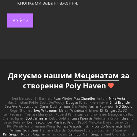
кнопками завантаження.
Увійти
Дякуємо нашим
Меценатам
за
створення Poly Haven
Joni Mercado
S J Bennett
Ryan Wiebe
Max Chandler
Anton
Mike Verta
Max Christian Pohle
Scott DeWoody
Douglas K.
Yorik van Havre
Ernst Bronde
BetaFive Productions - Daren Dochterman
Eric Perley
James Robinson
I/O Studio
Roger Thomas
Joey Wittmann
Marcin Wiśniewski
James
JS
KangaroOz 3D
Leif Pedersen
Tomasz Muszyński
Roberd Palm
Lampantino
Javier Meseguer de Paz
Charles Tigner
Scott Wheeler
Eelco Dolstra
Lasse Kjønnås
Viduttam Katkar
chris huf
David Pekarek
Evan Seccombe
Manfred Knorr
PaulR
Malcolm Dwyer
Derek Carlin
RF
Wendy Ward
Fianna Wong
Tomasz Wyszolmirski
Riccardo Giovanetti
fr54
William Schilthuis
Herman Idzerda
Stephane Toraldo
Stephen D Swaney
Kai Gregor
Robert Angone
James Rogers
Calinou
Alan Gregory
Paul O' Grady
Phyl