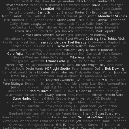
Luthien Dulk
Miguelaxa
Takuya Sawatari
Peter Moonen
ambientCG
xavier moscoso
Vedat Afuzi
Thomas Lisle
Warren Moore
David
Zaq Schlanger
Chase Stone
Conicer
VoxelKei
Mikkel Nielsen
Nico Wardakas
Frank Grande
Denys Holovyanko
Bernd Schmidt
Brendon Porter
Erik Brundidge
Samuel
Martin Pražák
Sofia
Cyrille Maurice
Patrick Nugent
penti_mmd
Mondlicht Studios
Jack Humbert
Gun
Arman Sernaz
Atdhe Gashi
Petr Hloušek
Michael Fernandez
Caitlyn Byrne
paragsatyal
Nino Kapetanovic
Tobias Gallé
SonOfPorcupine
Leo Santos
Rob Waller
Michael Porter
Puzzlebox Props
Justin
honda78
Dimitri Diakopoulos
zgred
Jen Hao Yeh
esther carney
Mark Lopatka
Victor Gama Sabbithi
Alexlee
Jed Laurance
Jeff Barnaby
Johnathan Alan Vanderpool
Oliver Hotz
Scott Wilson
Cadalog, Inc.
Tobias Rösli
Rick Palmer
Neal Huston
sean dunderdale
Erel Herzog
OroborosNZ
RaptorBricks
Domenic S
Laura Ganis
Ike Li
Pietro Ponti
William Unsworth
Lorie Loeb
Fabrice Zaini
Andrew_D
R.H. García
William Carey
Michael B Johnson
G.P
Goro Fujita
Robert Wallis
Alexander Bachvarov
Evan Campbell
Rene Gansen
Clifford A Worsham
Fábio De Carvalho
Mike Festa
Martin Banak - Dr Zed
fred gissubel
Ayetheist
Edgard Costa
JJ
Pere Pau Sancho
Kevin Barnum
Henrik Berglund
Jay Piboontum
Patrick Lowry
Richard Wright
kiky
John Moon
Francis Boyle
Devin Harris
HDR Light Studio
Peter Baintner
Da5id
Bob Dowling
Daniel Fitzgerald
Dana McCabe
Miket
jehrmaig
f1rstpers0n
Peggy O'Brien
Jason Lai
Bernd Dully
Satoshi Yamasaki
Doug Auerbach
fengquan wang
Aeon Soul
Mark Krenz
Nicholas Rubin
Krzysztof Zwolinski
JG3
Nicolas Côté
V-o
Josh Purple
Peter Rittinger
Benjamin Schechter
Ryan Won-Meng Apuy
Liam Beck
AuroranFilms
Just Gollor
Glyn Wolf
亮作 淡波
Melody Helen MacFarlane
Makoto Izawa
Marc Lemoine
Vadim Turchin
Odin3D
Travis
Moiarte3d
Tim van Helsdingen
WyrmHead
Shawn Miller
Tawny Tomsen
Andy Hickmott
Mikayla
Hiroshi Saito
Steve Hurley
Sophie Gilbert
Grische
Nigel Hillyer
Art of 3D Rendering
Robert Simpson
Nizzero
Ritchie Owens
Agon Ushaku
Zisis Psalidas
Nelson C
Matthias
Stareagle
BunnyCyclops Bunny
J.C.
Jason Scott
Jacob Larson
Tom Jachmann
Max
Cristian Rocco
Daniel Raboldt
ray
Zach Hoy
Bernhard Hoffmann
Will Hattingh
Perard-Gayot
Bryan C
Bojan Spasojevic
Alan Camerer
Toby Yoda
Thater
Hazel Quantock
Neil Blakey-Milner
John Wagman
Victor Gan
Walter Bosse
Edgar San
Pamela Case
Jeff
Modicolitor
Frank Riccobono
Shaw Kaake
Panagiotis Tourlas
果冻_JS
Dave Liewald
Stephan S
Matt Allen
Paul Schicketanz
Norimichi Sano
DGagster
Matt Griffey
Ian Hubert
Linda Robbins