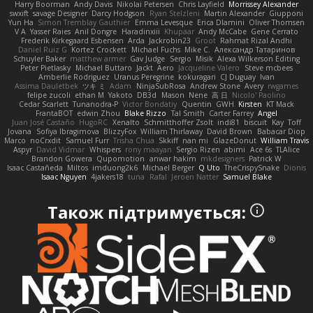
Harry Boorman
Andy Davis
Nikolai Petersen
Chris Layfield
Morrissey Alexander
swxift
savage Designer
Darcy Hodgson
Ryan Stelzleni
Martin Alexander
Giupponi
Yun Ha
Simon Tremblay Gauthier
Emma Levesque
Erica Dlamini
Oliver Thomsen
V A
Yasser Raies
Anil Dongre
Haradinxiii
Khupaar
Andy McCabe
Gene Cerrato
Frederik Kirkegaard Esbensen
Arda
Jackrobin23
Groot
Rahmat Rizal Andhi
Daniel Ruiz G
Kortez Crockett
Michael Fuchs
Mike C.
Александр Татаринов
Schuyler Baker
matthew armer
Gav Judge
Sergio
Misik
Alexa Wilkerson Editing
Peter Pietlasky
Michael Buttaro
Jackt
Aero
Jacqueline Valero
Steve mcbees
Amberlie Rodriguez
Uranus Peregrine
kokuragari
CJ Duguay
Ivan
Assima Dauletbek
ツキ ミ
Adam
NinjaSubRosa
Andrew Stone
Avery
rwgames
felipe zucoli
ethan M
Yakoto
DB3d
Mason
Nene
高 日
Nicolo' Paolino
Cedar Scarlett
Tunanodra-P
Victor Bondatiy
Quentin
GWH
Kirsten
KT Mack
FrantaBOT
edwin Zhou
Blake Rizzo
Tal Smith
Carter Farrey
Angel
Juan José Castaño
HugoRC
Xenalto
Schmitthoffer Zsolt
indi81
biscuit
Kay
Toff
Jovana
Sofiya Ibragimova
BlizzyFox
William Thirlaway
David Brown
Babacar Diop
Marco
noCrxdit
Samuel Furr
Trisha Chua
Skkiff
nan mi
GlazeDonut
William Travis
Aspyr
David Vidmar
Whispers
rony maayan
Sergio Rizen
abimi
Ace 6s
TLAlice
Brandon Gowera
Qupomotion
anwar hakim
mkdesigners
Patrick W
Isaac Castañeda
Miltos
imduong2k6
Michael Berger
Q Uto
TheCrispySnake
Dionis
Isaac Nguyen
4jakers18
tuna
Rafal
Jeroen Natter
Samuel Blake
Також підтримується: