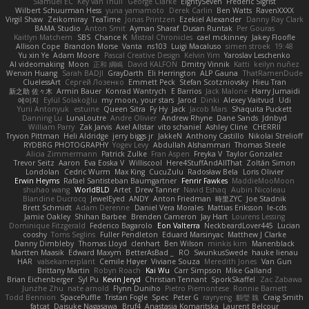
Slamuel EC
Key van Thull
George Clarke
EightySeven
Frederic Sigrist
Wilbert Schuurman Hess
yuna yamamoto
Derek Carlin
Ben Watts
RavenXXXX
Virgil Shaw
Zeikomiray
TeaTime
Jonas Printzen
Ezekiel Alexander
Danny Ray Clark
BAMA Studio
Anton Smit
Ayman Sharaf
Dusan Runtak
Per Gouras
Kaitlyn Matchem
SBS
Chance K
Mistral Chronicles
cael mckinney
Jakey Floofle
Allison Cope
Brandon Morse
Vanta
ns103
Luigi Macaluso
simen stroek
19:48
Yu xin Ye
Adam Moore
Pascal Creative Design
Kelvin Yim
Yaroslav Leschenko
AI videomaking
Moon
正和 綱嶋
David KALFON
Dmitry Vinnik
Katti
keilyn nuñez
Wenxin Huang
Sarah BADJI
GrayDarth
Eli Herrington
ALP Gauna
ThatRamenDude
CluelessArt
Cергей Лозенко
Emmett Peck
Stefan Scotzniovsky
Hieu Tran
新之助 佐々木
Armin Bauer
Konrad Wantrych
E Barrios
Jack Malone
Harry Jumaidi
에이지
Eylül Solakoğlu
my moon, your stars
Jarod
Dinki
Alexey Vaitvud
Udi
Yurii Antonyuk
estuine
Queen Sitra
Fy Hy
Jack
Jacob Mars
Shaquita Puckett
Danning Lu
LunaLoutre
Andre Olivier
Andrew Rhyne
Dane Sands
Jdnbyd
William Parry
Zak Jarvis
Axel Allstar
vito schaniel
Ashley Cline
CHERRII
Tryvon Pittman
Heli Aldridge
jerry biggs jr
JakkeN
Anthony Castillo
Nikolai Strelioff
RYDBRG PHOTOGRAPHY
Yogev Levy
Abdullah Alshammari
Thomas Steele
Alicia Zimmermann
Patrick Zulke
Fran Aspen
Freyka V
Taylor Gonzalez
Trevor Seitz
Aaron
Eva Eoska V
Williscool
Here4StuffAndAllThat
Zoltán Simon
Londolan
Cedric Wurm
Max King
CucuZulu
Radosław Bela
Loris Olivier
Erwin Heyms
Rafael Santisteban Baumgartner
Fenrir Fawkes
MaddieMooMoon
shuhao wang
WorldBLD
Artet
Drew Tanner
Navid Eshaq
Aubin Nicoleau
Blandine Ducrocq
JewelEyed
ANDY
Anton Friedman
時里ZYC
Joe Stadnik
Brett Schmidt
Adam Derenne
Daniel Vera Morales
Mattias Eriksson
le-cds
Jamie Oakley
Shihan Barbee
Brenden Cameron
Jay Hart
Lourens Lessing
Dominique Fitzgerald
Federico Bagarolo
Eon Valterra
NeckbeardLover445
Lucian
cooshy
Toms Seglins
Fuller Pendleton
Eduard Marsinyac
Matthew J Clarke
Danny Dimbleby
Thomas Lloyd
clenhart
Ben Wilson
minkis kim
Manenblack
Martten Maasik
Edward Maxym
BetterAsBad _
RO
SwunkusSwede
hauke lienau
HAR
valsekamerplant
Cemile Høyer
Viviane Souza
Meredith Jones
Van Gun
Brittany Martin
Robyn Roach
Kai Wu
Carr Simpson
Mike Galland
Brian Eichenberger
Syl Pu
Kevin Jeryd
Christian Tennant
SporkSkaffel
Zac Zabawa
Junzhe Zhu
nate arnold
Flynn Duniho
Pietro Piemontese
Ronnie Barnett
Todd Bennion
SpacePuffle
Tristan Fogle
Spec
Peter G
rayryeng
鸝瑩 魏
Craig Smith
fatcat
Daisuke Nagasawa
Bruf4
Anastasia Komaritska
Laurent Belcour