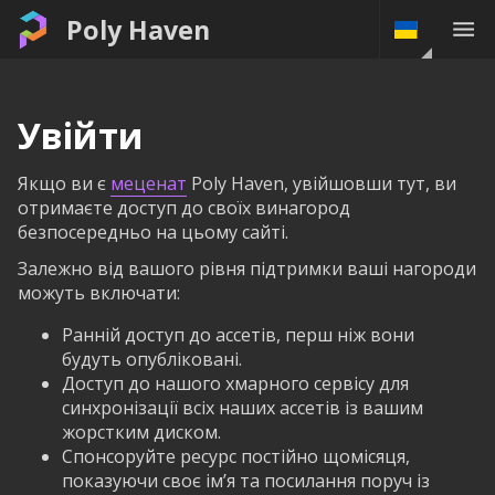
Poly Haven
Увійти
Якщо ви є
меценат
Poly Haven, увійшовши тут, ви
отримаєте доступ до своїх винагород
безпосередньо на цьому сайті.
Залежно від вашого рівня підтримки ваші нагороди
можуть включати:
Ранній доступ до ассетів, перш ніж вони
будуть опубліковані.
Доступ до нашого хмарного сервісу для
синхронізації всіх наших ассетів із вашим
жорстким диском.
Спонсоруйте ресурс постійно щомісяця,
показуючи своє ім’я та посилання поруч із