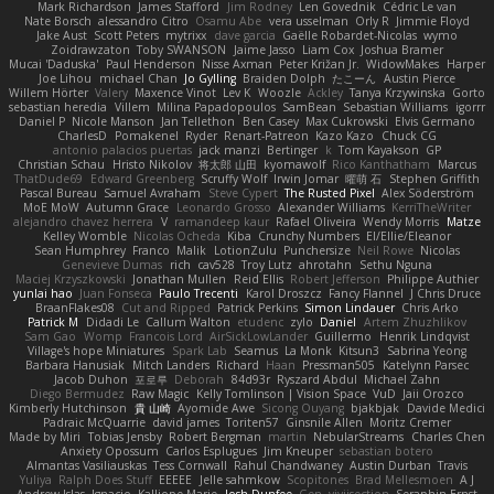
Mark Richardson
James Stafford
Jim Rodney
Len Govednik
Cédric Le van
Nate Borsch
alessandro Citro
Osamu Abe
vera usselman
Orly R
Jimmie Floyd
Jake Aust
Scott Peters
mytrixx
dave garcia
Gaëlle Robardet-Nicolas
wymo
Zoidrawzaton
Toby SWANSON
Jaime Jasso
Liam Cox
Joshua Bramer
Mucai 'Daduska'
Paul Henderson
Nisse Axman
Peter Križan Jr.
WidowMakes
Harper
Joe Lihou
michael Chan
Jo Gylling
Braiden Dolph
たこーん
Austin Pierce
Willem Hörter
Valery
Maxence Vinot
Lev K
Woozle
Ackley
Tanya Krzywinska
Gorto
sebastian heredia
Villem
Milina Papadopoulos
SamBean
Sebastian Williams
igorrr
Daniel P
Nicole Manson
Jan Tellethon
Ben Casey
Max Cukrowski
Elvis Germano
CharlesD
Pomakenel
Ryder
Renart-Patreon
Kazo Kazo
Chuck CG
antonio palacios puertas
jack manzi
Bertinger
k
Tom Kayakson
GP
Christian Schau
Hristo Nikolov
将太郎 山田
kyomawolf
Rico Kanthatham
Marcus
ThatDude69
Edward Greenberg
Scruffy Wolf
Irwin Jomar
曜萌 石
Stephen Griffith
Pascal Bureau
Samuel Avraham
Steve Cypert
The Rusted Pixel
Alex Söderström
MoE MoW
Autumn Grace
Leonardo Grosso
Alexander Williams
KerriTheWriter
alejandro chavez herrera
V
ramandeep kaur
Rafael Oliveira
Wendy Morris
Matze
Kelley Womble
Nicolas Ocheda
Kiba
Crunchy Numbers
El/Ellie/Eleanor
Sean Humphrey
Franco
Malik
LotionZulu
Punchersize
Neil Rowe
Nicolas
Genevieve Dumas
rich
cav528
Troy Lutz
ahrotahn
Sethu Nguna
Maciej Krzyszkowski
Jonathan Mullen
Reid Ellis
Robert Jefferson
Philippe Authier
yunlai hao
Juan Fonseca
Paulo Trecenti
Karol Droszcz
Fancy Flannel
J Chris Druce
BraanFlakes08
Cut and Ripped
Patrick Perkins
Simon Lindauer
Chris Arko
Patrick M
Didadi Le
Callum Walton
etudenc
zylo
Daniel
Artem Zhuzhlikov
Sam Gao
Womp
Francois Lord
AirSickLowLander
Guillermo
Henrik Lindqvist
Village's hope Miniatures
Spark Lab
Seamus
La Monk
Kitsun3
Sabrina Yeong
Barbara Hanusiak
Mitch Landers
Richard
Haan
Pressman505
Katelynn Parsec
Jacob Duhon
포로루
Deborah
84d93r
Ryszard Abdul
Michael Zahn
Diego Bermudez
Raw Magic
Kelly Tomlinson | Vision Space
VuD
Jaii Orozco
Kimberly Hutchinson
貴 山崎
Ayomide Awe
Sicong Ouyang
bjakbjak
Davide Medici
Padraic McQuarrie
david james
Toriten57
Ginsnile Allen
Moritz Cremer
Made by Miri
Tobias Jensby
Robert Bergman
martin
NebularStreams
Charles Chen
Anxiety Opossum
Carlos Esplugues
Jim Kneuper
sebastian botero
Almantas Vasiliauskas
Tess Cornwall
Rahul Chandwaney
Austin Durban
Travis
Yuliya
Ralph Does Stuff
EEEEE
Jelle sahmkow
Scopitones
Brad Mellesmoen
A J