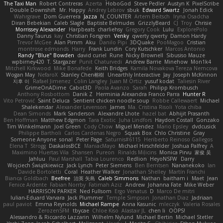
The Taxi Man
Robert Contreras
Azerta
HoboGod
Steve Pedler
Austyn K
PixelScribe
Double Downshift
Mr. Happy
Andrey Lebrov
sbuk
Edward Swartz
Jonah Edick
Wahrgrave
Dom Guerrera
Jazza
N_COUNTER
Artem Beitsch
Iryna Osadcha
Diran Bebekian
Caleb Slagle
Baptiste Belmudes
GrizzlyBeard
CJ
Troy
Chrisie
Morrissey Alexander
Harpbeats
charliehsy
Gregory Cook
Lulu
ExplorePolo
Danny Taurus
kay
Christian Forsgren
Venky
qwerty qwerty
Damon Hardy
Trevor McGee
Alan Pimm
Aku
Danilo Pipi
3DQuake
PooMagoo
Cristian
montrose edmonds
Harry
Frank Lundin
Cory Kutschker
Marcos Antonio
Randy "Blue" Bowden
david curiel
Rune
Nicky Brownell
Sibusiso Mauze
wpbirney420
T. Stargazer
Punit Chaturvedi
Andrew Barrie
Minehow
Mon1k4
Mitchell Kirkwood
Mike Bonafede
Keith Bridges
Kamila Novakova Tereza Nemcova
Wogan May
NefaroX
Stanley Chen榕樹
Unearthly Interactive
Jay
Joseph McKinnon
지후 이
Rafael Jimenez
Colin Langley
Juan M Ortiz
yusuf kodat
Taliesin River
GrimeOnADime
Cabot3D
Paola Avanzo
Sarah
Philipp Krombusch
Anthony Rosbottom
Danik Z
Herminia Alexandra Franco Parra
Hunter R
Vito Petrović
Saint Deluca
Sentient chicken noodle soup
Robbe Callewaert
Michael
Shalekendar
Alexander Levenson
James
Ma. Cristina Risoli
Yota chiba
Dean Simonds
Mark Sanderson
Alexandre Lhote
hazel bat
Abhijit Prasanth
Ben Hoffman
Matthew Edgmon
Tara Exotic
Juha Lindfors
Haydon Costall
Gonzako
Tim Winkelmann
Joel Green
Cody Chow
Miguel Mendez
Mario Epsley
dvdcusick
Philippe Bartholi
Carlos Cardenas Negro
Squak Box
Chlo Christine
Gray
Someone Anyone
sonal
Peter Page
Saturnis#6115
Heriberto Reinoso Gallegos
Elena T
Strogg
DaskalosBCE
ManiacMayo
Michael Hirschfelder
Joshua Palfrey
A
Maximino Huertas Vila
Shansen
Pureon
Rinalds Miļicins
Monica Pirvu
家俊 吴
Jahluu
Paul Marshall
Tabia Lourenco
Redlion
HeyoNSFW
Darry
Wojciech Świątkiewicz
Jack Lynch
Peter Siemens
Ben Berntsen
Nananekoko
Ian
Davide Bortoletti
Coral
Heather Walker
Jonathan Shelley
Martín Franchi
Bianca Goldbach
Beefree
治英 矢島
Caleb Simmons
Nathan
baitham i
Maet
Jean
Fenice Ardente
Fabian Norrby
Fatimah Aziz
Andrew
Johanna Fate
Mike Weber
HARRISON PARKER
Ned Fullsom
Ergo Venatus
D
Marco De mitri
Iulian-Eduard Varvara
Jack Plummer
Temple Simpson
Jonathan Diaz
Jadriaan
paul paviot
Emma Reynolds
Michael Rampe
Anna Kasunic
mleczyk
Valeria Rosales
ZerozenSFM
tbycae
Chloe Kiso
Alastair JL
chen li
OOPS!
Alessandro & Riccardo Lazzarin
Wilhelm Nylund
Michael Bertin
Michael Stetler