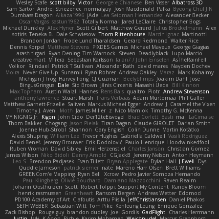
Wesley Scafe
scott bilby
Victor
George e Chianese
Ben Visser
Albatross 3D
Sam Sartor
Andrej Striezenec
normalguy
Josh Macdonald
Pafka
Byeong Chul JIN
Dumbass Dragon
Alkaza1996
jAde
Lea Seidman Hernandez
Alexander Becker
Oscar Vargas
sastun1962
Totally Normal
Jared LeClaire
Christopher Bogs
Michael Dunkley
Alex Hyner
Scott Gilbert
Matthew Gerard
Julius Brockelmann
Alex
sotiris
Teneka B.
Dale Schwiesow
Thom Rittenhouse
Marcin Ignac
Martinotti
Brandon Jordan
Frode Lund Tharaldsen
Gerard Redmond
Walter Rice
Dennis Korpel
Matthew Stevens
PIXDES Games
Michael Mayeux
George Giagias
arash tirgari
Ryan Dening
Tim Warnock
Steven
Deadlyblack
Lupo Marcio
creative mart
M Tera
Sebastian Karlsson
Iaian7 / John Einselen
AsTheRainFell
Volkor
Rijndael
Patrick T Sullivan
Alexander Rath
david mares
Nayden Dochev
Moira
Never Give Up
Sunamii
Ryan Rohrer
Andrew Oakley
Maraz
Mark Kohalmy
Michigan J Frog
Harvey Fong
CJ Guzman
Beefyblimps
Joakim Dahl
Jose
BingusGringus
Dale
Sid Brown
Jānis Circenis
Masashi Ueda
Bill Kinnon
Max Topham
Austin Walzl
Hannes
Rens Bais
qualtro
Piotr
Andrew Stevenson
anthony lawrence
Stuart Marsh
Frans Verbaas
Adam Murtomaa
Phil Galler
Matthew Garnett-Frizelle
Saliven
Markus Michael Egger
Andrew
J
Caramel the Vixen
Timothy J. Aveni
Moth
James Miller
z
Nico Marniok
Timothy G. McKenna
MY.NIGNIG Jr.
Kigon
John Cido
Der12teEisvogel
Brad Corlett
Basti
maj
LaCimaise
Thom Bakker
Chogang
Jason Pielak
Tiran Dagan
Claude GIROLET
Darian Smith
Joenne Hub-Strobl
Shannon
Gary English
Colin Dunne
Martin Koťátko
Alexis Shuping
William Lee
Trevor Hughes
Gabriella Caldwell
Vasili Rodriguez
David Beneš
Jeremy Brouwer
Erik Dodolović
Paulo Henrique
Hoodwinkedfool
Ruben Vroman
David Sibley
Emil Herzenstiel
Charles Janson
Christian Gomez
James Wilson
Niko Bidoli
Danny Arnold
CGJackB
Jeremy Nelson
Anton Heymann
Leo S
Brendon Padjasek
Evan Tillett
Bryan Applegate
Dylan Hall
J Ewell
Dys
Quddle Jameson
patrick siemer
nate
Mareno Harr Olsen
Brett Williams
GREENCom'e Mapping
Ryan Bell
Xcrow
Pedro Javier Somoza Hernando
Paul Klingberg
Olivié Bouchard
Damiano Mazzocchini
Raven Realm
Johann Oosthuizen
Scott
Robert Tolppi: Support My Content
Randy Bloom
henrik rasmussen
Greenheart
Ransom Bergen
Andreas Wetter
Edomod
PD100 Academy of Art
Clafoutis
Arttu Piisila
JeffChristiansen
Daniel Phakos
SETH WEBER
Sebastian Witt
Tom Pike
Kenleung Leung
Enrique Gonzalez
Zack Bishop
Rouge guy
brandon dudley
Joel Gordils
GadFlight
Charles Herrmann
Justin
LvH
K Anon
Richie
Karim Mohamed
Weichnudel
Marcus Grennborg