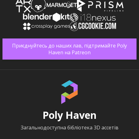
Приєднуйтесь до наших лав, підтримайте Poly
Haven на Patreon
Poly Haven
Загальнодоступна бібліотека 3D ассетів