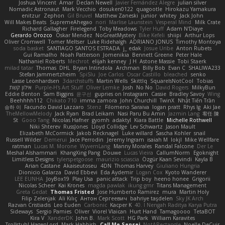
Joshua Vincent
Amar
Declan Newell
Javier Fernández Alegre
julian silver
Nomadic Astronaut
Mark Vecchio
dosuken0122
quagootle
Hirokazu Yamakura
enitzur
Zephon
Gil Bruvel
Matthew Zaneski
junior
whitey
Jack John
Will Makes Beats
SupremeAhegao
nori
Marlise Launstein
Vesperal Mind
Milk Crate
Richard Gallagher
Firelegend
Toby Meadows
Tyler Huff
Adam N'Diaye
Gerardo Orozco
Oskar Mendez
NoGreatMystery
Bike Kefeli
shiipi
Arthur Lops
Oliver Cromwell
Tomer Meltser
Luke Ridehalgh
ADRIANO JONUS
Timothy Montoya
soda basket
SANTIAGO SANTOS ESTRADA
j_ edak
Josue Uribe
Anton Rubets
Gui Ramalho
Noah Patterson
Jomenikia
Bennett Greene
Peter Hale
Nathaniel Roberts
Mechrot
elijah kenney
J H
Astone Massie
Tobi Staerk
milad tatar
Thomas
DHL
Bryan Intindola
Archman
Billy Bob
Evan C
SHALIWA233
Stefan Jammertzheim
SpiSlu
Joe Carlos
Oscar Castillo
bleached
senko
Lasse Leonhardsen
3darchstuffs
Martin Wells
Skittlq
SquareIsNotCool
Tobias
אילון קשת
Purple-H's Art Stuff
Oliver Lemke
Josh
No No
David Rogers
MilkyBun
Eddie Benton
Sam Biggins
윤구선
gupries on Instagram
Cassie
Bradley Savoy
Wing
Beehhhh112
Chikato 710
imma zamora
John Churchill
TwinX
Nhật Tiến Trần
승하 이
Facundo David Lazzaro
Stenz
Filomeno Saraiva
logan pratt
Rhys lg
Aki Jae
TheMellowMelody
Jack Ryan
Brad Leikam
Nasi Paru Bu Amin
Jazmin Lang
宥任 陳
St
Gooo Tang
Nicolas Hafner
gyomh
adaktyl
Kiara Battle
Michelle Rothwell
Niki Shterev
RussJones
Lloyd Collidge
Lev Schwartz
Jason Mault
Elizabeth McCormick
Jakob Recknagel
Luke willard
Sascha Kohler
snail
Russell Wilder
Demerui
Jace Perrodin
Jeremy Ingram
isaiah M
lokjl
Mike Wellfare
ratman
Lucas M. Morone
WyvernLang
Manny Morales
Randal Falcone
Der Le
Meshal Alshammari
KhangXing Pang
Douwe
Lucas Vieira
CallumNorm
Egoknight
Limitless Designs
tylerspetgoose
maurizio sciascia
Özgür Kaan Sevindi
Kayla B
Arian Castane
Akaiseutoseu
4DN
Thomas Harvey
Giuliano Hungria
Dionicio Galarza
David Ebbevi
Eda Aydemir
Logan Cox
Kyoto Wanderer
LEE EUNHA
JoyBox19
Play Usa
panic attack
Trip boy
heeno honee
Grigorii
Nicolas Scheer
Kai Krones
magda pawlak
ikung gmr
Titans Management
Greta Gedat
Thomas Fristed
Jose Humberto Ramirez
mura
Martin Holy
Filip Zelenjak
Ali Kılıç
Антон Сергеевич
bahriye taşdelen
Sky JK Arch
Razvan Cristiadis
Leo Euden
Carbonic
Kacper K
40. I Nengah Raditya Karya Putra
Sideways
Sergio Pamies
Oliver
Viorel Vlaican
Hurt Hand
Tamagoooo
TetaBOT
Kira V
XanderDK
John B.
Mark Scott
HG Park
William Karavites
Trollstuhl HagenLord
Mark Habbish
Call Me Sensei
NotARectangle
Noelle DeCuir