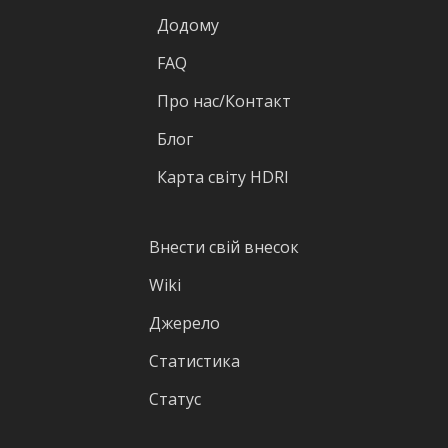
Додому
FAQ
Про нас/Контакт
Блог
Карта світу HDRI
Внести свій внесок
Wiki
Джерело
Статистика
Статус