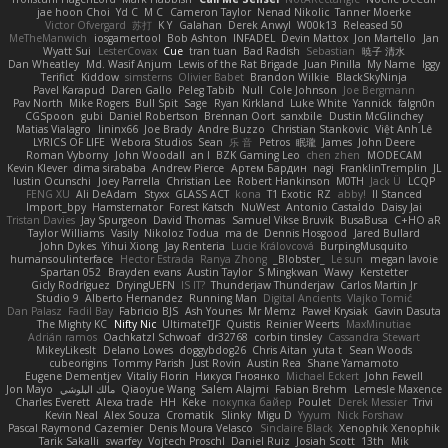
jae hoon Choi
Yd C
M C
Cameron Taylor
Nenad Nikolic
Tanner Moerke
Victor Ofvergard
苏打
K Y
Galahan
Derek Anwyl
W00k13
Released 50
MeTheManwich
iosgamertool
Bob Ashton
INFADEL
Devin Mattox
Jon Martello
Jan
Wyatt Sui
LesterCovax
Cue
tran tuan
Bad Radish
Sebastian
暁子 清水
Dan Wheatley
Md. Wasif Anjum
Lewis of the Rat Brigade
Juan Pinilla
My Name
Iggy
Terifict
Kiddow
simsterns
Olivier Babet
Brandon Wilkie
BlackSkyNinja
Pavel Karapud
Daren Gallo
Peleg Tabib
Null
Cole Johnson
Joe Bergmann
Pav North
Mike Rogers
Bull Spit
Sage
Ryan Kirkland
Luke White
Yannick
falgn0n
CGSpoon
gubi
Daniel Robertson
Brennan Oort
sanxbile
Dustin McGlinchey
Matias Vialagro
lininx66
Joe Brady
Andre Buzzo
Christian Stankovic
Việt Anh Lê
LYRICS OF LIFE
Webora Studios
Sean
乐 音
Petros
眠瓏
James
John Deere
Roman Vyborny
John Woodall
an l
BZK Gaming Leo
chen zhen
MODECAM
Kevin Klever
dima sirababa
Andrew Pierce
Артем Бардин
nagi
FranklinTremplin
JL
Iustin Ocunschi
Joey Parrella
Christian Lee
Robert Hankinson
M0TH
Jack Ü
LCQP
FENG XU
Ali DeAdam
Styxx
GLASS ACT
kona
T1 Exotic
RZ
abby!
ll Stanced
Import_bpy
Hamsternator
Forest Katsch
NuWest
Antonio Castaldo
Daisy Jai
Tristan Davies
Jay Spurgeon
David Thomas
Samuel Vikse Bruvik
BusaBusa
C+HO aR
Taylor Williams
Vasily
Nikoloz Todua
ma de
Dennis Hosgood
Jared Bullard
John Dykes
Yihui Xiong
Jay Renteria
Lucie Královcová
BurpingMusquito
humansoulinterface
Hector Estrada
Ranya Zhong
_Blobster_
Le sun
megan lavoie
Spartan 052
Brayden evans
Austin Taylor
S Mingkwan
Wawy
Kerstetter
Gicly Rodríguez
DryingUEFN
IS IT?
Thunderjaw Thunderjaw
Carlos Martin Jr
Studio 9
Alberto Hernandez
Running Man
Digital Ancients
Vlajko Tomić
Dan Palasz
Fadil Bay
Fabricio BJS
Ash Younes
Mr Memz
Paweł Krysiak
Gavin Dasuta
The Mighty KC
Nifty Nic
UltimateTJF
Quistis
Reinier Weerts
MaxMinutiae
Adrián ramos
Oachkatzl Schwoaf
dr32768
corbin tinsley
Cassandra Stewart
MikeyLikesIt
Delano Lowes
doggybdog26
Chris Aitan
yuta t
Sean Woods
cubeorigins
Tommy Parish
Just Rovin
Austin Rea
Shane Yamamoto
Eugene Dementjev
Vitaliy Florin
Никуся Гноянко
Michael Eckert
John Fewell
Jon Mayo
مالك البلوشي
Qiaoyue Wang
Salem Alajmi
Fabian Brehm
Lemesle Maxence
Charles Everett
Alexa trade
HH
Keke
покупка байер
Poulet
Derek Messier
Trivi
Kevin Neal
Alex Souza
Cromatik
Slinky
Migu D
Yyyum
Nick Forshaw
Pascal Raymond Cazemier
Denis Moura Velasco
Sinclaire Black
Xenophik Xenophik
Tarik Sakalli
swarfey
Vojtech Proschl
Daniel Ruiz
Josiah Scott
13th
Mik