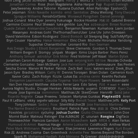
Yashi Zeng
Jacob Schelbert
Malignant
Hardy
J
Moritz S.
Chihirios
Ethan Mulwee
Jonathan Correa
Rose
Jhon Magdalena
Aisha Harper
Fuji
Rupert Eveleigh
JaaySweeney
Andrei Tabone
Ruslana Dutchak
Allen Partridge
EpsilonCG
Peter Jessiman
Nikki Navaille
komito
emil
Saintetixx
Zhou Weitong
Tony Elwood
Sprague Williams
FeroshGirlSims
Worawut Pongchen
Daniel Jennings
Joshua Conard
Mike Dyer
Jeremy Fukunaga
Rockie Hoerter
鸿彬 邱
Gabriel Brenne
Carmine Ciccone
Paul Shewan
luke gentile
Lux_Fox
azbeaupre
Binsei Numao
Quade Zaban
Aleksandra Davydenko
Benjamin Newman
Kumatora
Liam Jordan
Masanyao
Andreas Gohl
TheThomasTrainzUser
Line Ulv
John Dreessen
David Valentine
Edson Rodriguez
Dávid Borsodi
Lil Sleeping Bag
SubToMyYTplz
Bryn Couser
HanaYou
Hakar Kerarmor
Elric Chen
Michelle Hironaka
Yandong
Supachai Chanarittichai
Leonard Rio
Ben Seaman
Axis Design Studio | Elliott Benjamin
Steve Clements
Gordon S
Thomas Deisz
William Bergen II
Slompy
yotpak
Morgan
Ximo Llopis Barber
Piero Perez
Anthony Simuel
astroblur
Erik Miller
Fred Vollmer
Jeff Kissel
Martin Býšek
Jonathan Caron-Roberge
Gaston
Jose Luis
seryong kim
till toe
Nicolas Ocheda
Clemente Gonzalez
Sean McSharry
Jack Palmstrom
John Daineusaure
Bas Peeters
Sascha Donie
Marvin W Parker
Patrick
Zach Ball
Isaac
katren wood
Deek_Blue
Jason Eyre
Bradley Wilson
Cathy W
Dennis Torosyan
Brian Dolan
Cameron Koch
Xavier Caliz
Zach Robyn
Fizzle
Lukas Ess
andrea cerini
Keerthi Pachala
Benjamin Learmonth
Claudia Toyama
Von Piper Flowers
Søren Rosendahl
Van Den Heuvel Matthew
Alberto Ferrer Lara
Edo Salvej
Pzit
✧ 𝔪𝔞𝔯𝔦 ✧
eeee
Aurora Nights Studio
Dougal Henken
Attila Malarik
uujann
D1REW00F
Ryan Dunn
mura
Jose Espinoza
iiiimmmm
Matthias LN
SteelDriver
Henri49
Solid Jake
Ricardo Negrete
Саша Ячмень
Solacen
Martynas Gurskas
PlaytestDS
Aren
Paul R LeBlanc
vikky
sepehr sabour
Silly Killy
Benoît Texier
Matthew Jeffs
Kelly Port
Tony Johnson
Sadie J. Foxx
SilentWatcher28
Jose Francisco Martinez
The Name Brand Company
Bouillard
Patrick Ryan
Keu
皓欽 涂
Chris DeVere
Foxokles
garzatron
cyclump
Joshua Dunfee
Giulio Chiaramonte
John Doe
Mornè Blake
Mateusz Relinger
Elia ALMALIKI
JC
uiiunan
Rongina
DigiTaco
Thierwaechter
Francois Gandon
Aaron Mceachern
kath
AREA 6
Alan Farkas
Humoud Al-Amiri
Rasmus Hauge
Arlene Lukkarila
ColdRice25
Anthea Ward
Peter Mark Wittmann
Pascal Scrivani
Elias Jimenez
Lawrence Rogers
Kurt Boyer
Risk 📀
Andreea Cosma
Dan Greenheck
Annette Pew
Stories Beyond The Borders
Spark PJ
Mohamad Hadlah
Kyle Mitrione
Ty Grenier
dddddrdrdrdrdr