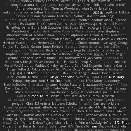
혜영 전
andrew Carbery
Federico Salvetti
C1T1Z333N
The Paraverse
Chem
Anthony Delasanta
Minja Lojanica
roddye
Melissa Farrell
Stilian
ꌃ꒒ꀎꋪꋪꌩ ꀘꈤꀤꁅꃅ꓄
Adrien Alexandre
Rab
Thomas Woodward
Alan Bakir
Ian Wilson
venkat rathna kumar talluri
Eric Chan
Steve Girard
n d o n
思涵 王
captkiro
N-JELLY
Kristinn Sturluson
Marianne Andersen
Rodrigo Silva
adelaide begalli
Duncan Hewitt
Mattias Lundstrom
Rowan Gipe
coshichi
Sounds And Dungeons
Smoke EA Graffiti
Eric G
Karen Collins
Joseph Krzywoszyja
Nathanaël Platz
FlameTop
AshenBone
Josh Strawder
Inês Sousa
Fennec
gaggle
Digital Prophet
Vsevolods Gniteckis
Mark
Tristan Voulelis
Walter Weaver
Alex Stephens
Luthonium Virtual Heritage
Илья Снопков
Alphaology
Arthur
Moto Designshop
Sandra
Classical Salamander
Stefan Plösser
Julian Rai Anwor
Mythical X Customs
Harrison Gafford
nost
Hemen Galal
GonzoNole
Zineb mounfik
damageg
George
Tony Li
For Got U
Canun
Juuso Pohjola
Gerardo Quiros Sanchez
Samuel Benning
piggy chop
Nathanaël
Beth
jan moudry
Jorge Panduro Santana
Jordan
Raphael Dahan
Muhammad
Nicola Baribeau
gavin poss
宣臣 紀
Adam Knight
Jeshire Kiten Katt
Samuel Bidne
Lisa
toomanydans
Jack saksik
Arianna Mex
Brooklen Ashleigh
Oliver Cretton
kiki
Patrick Balthrop
Simon Probert
micheal
Mortal Void Studios
Mathias Kirkeby
Jay Court
Bart Paul Dujardin
Anilene Gassner
Holger Tollbäck
Nikita Lebedev
Filip Morys
Doxy
Michel Kinfoussia
lewdgazer
川頁 可可
First Last
Bob Anderson
Ofek Chen
Keegan Moore
David French
Alex Pehotin
Michael R
Sai
Maya Enderland
Sxcret
WILLIAM HTAY
Misa Vlogs
Philipp Lehmann
bob
Elliot Sloss
William Peart
Effex Talon
Lukatonny
NautiluStudios
Chanakya
Jay Lane
Nicolas Fossard
Владислав Жуковський
Raje
Daviid Enzo
Carl-Simon Sahlin
Toby Watson
אלמוג
Andrei Barsan
Dylan Scruggs
Trul Trulsen
Maria Diavolova
Ian Brennan
なのは
Vincent Gates
Jakub Hasanov
Ivan R
Michael Keutel
Ishika
Coast Light Media
Hiromi Uematsu
Marco Scala Bertolin
Antonio
NocturnalKestrel
Markus Trappe
Tyler Nichols
penguin
Chris
D3 Anima
Matthew Schultz
Ali Jaafar
Cameron A Miele
Илья Несенюк
Reperak
alberto echavarria
Rod Barksdale
M M
Martin Kempster
Somebodyoncetoldme
Josh Laxen
Oliver Danielsen
Alex Duncan
silas 2534455
Carro1001
Thomas Anderson
Daniel Wilson
RAfort
Owen Maynard
Nico Cloud
George M. Dyck
Thbatcos
Dmytro Volovnenko
Stina Walberg
Cosmas A Demetriou
ענבר פז
Clem White
DeboxMojave
Meene Lindner
Vincent Ludwig Kiefner
BF2 _Pilot
Robert
Brian Racer
Ian Watts
JGWentworth877
Gan3e46
Jean
Dazzworks3d
Kilian
D. J.
Ahmed.ashii092112 ahmed092112
E. Belliveau
wesleyCrowbar
Vibralizer