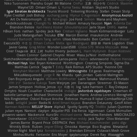
Niko Tuononen
Pranshu Goyal
Mr Malone
OnPui
王庚
극단수작
Cédrick
Maxime
Wayne120
Omair Omari
L
Yuma Taesu
Kristian
Skyzee's Studio
Igor Sirotov Architects
Teunis Woord
Tinkering Monkey
Stefan
Devan Stolp
Rylai Crestfall
Josh Bishop
xuchang jiang
Hlynur G Asgeirsson
Anonymous Axolotl
Art Ov Nekromorph
正 明
Felix gogo
Joe Ford
Simon
Mana and Mayhem
Abdelkouddouss
ChengXi Yu
Michael Wilson
Amaury Faucon
Njan
Adenta Dar
Brandon Belisle
Karl-Heinz Köster
Ghoulishlycool
Jarle Styve
DHFG
name
Håkan Fors
nathan
Spidey
Jack Rao
Cristian Vigliano
Noah Kollmannsberger
Lutz
Jude Matanguihan
Tezuka
ETM
Marcin Biernat
miaukenzie
Andrew
Horald Bartoldt
ttitim Tang
sahin
Ulises Maldonado
Ben Carlisle
Jake Messer
Exacute3D
주호 정
Ethan Cohen
Metix
Igor Rodriguez
朋弥 林
Hank Logsdon
Elias
Javier Garay
Greg Miller
Wonder Lizard588
Gliese 570
Wiola Miszczak
Irina
Олег Гладков
凌太 上村
hullin thierry
Jackson L.
Harri Myllynen
Bojan Kostovic
Owen Connor
Gabriel Chvyrev
Wixer
Wasu Ju'Nior
mrthethatone
SketchedAnimationStudios
Daniel Larios-parra
Pablo
selvinsworld
Payton Heniser
Michael Hays
Vae
Bryan Kirkwood
Worthington
Creating Simpires
Sigma Eta
Matthias Carrick
Sagida T
Eddy
Raik Remus
APS Studio
Yvonne Ott
Menyhárt Marcell
Matthew Lowery
MrIncognito
Ed garas
Realmwrights
MikusMasquerade
jorge R
Ns
Khaidu
ryan jordan
Gabriel Malmgren
Dan Bojorquez Angulo
Williem McWhorter
Liam Tanaka
Mahmoud Khetabi
יניב חלה
Sladana Vukoja
Tom Weijnjes
jen
Danarogon
Streemer
Eli Mason
James Simpson
Hollow_Jenza
eje
지환 이
log
luke harrison
C
Ray Delapaz
Dmytro
Noah Couallier
Character34
indiiglo
Javlonbek rajabbayev
Crewman 47
Isabelle Lamarque
Michael Shimniok
Jonathan Harris
Andrea Lorenzo Mereghetti
Nils Ringlstetter
Osbiel Roque Arocha
Rebecca
Humza R Iqbal CombatNinja1269
laddc
sellig64
Javier
Radix N
Ariel Ilmari Kajava
Brandon DeLauney
Geoff Allen
Kamran Kadirov
MELUIP Store
Alpha3
Spotty Spotty YQ
TrixMix
Julian Quintero
julian reyes
Nareon
claytpn
Alquiler PS5
Era Rerza
bjgrimoari
Caleb Mcmullen
giovanni varani
Mackenzie
KuroShi
michael sierra
Nameless Renders
MMDCRAZED
DivineXavier
DEATHSTEED
Cli4D
vamsidhar reddy
Jack Taylor
Olov Melander
James Barrie
Bryant Price
DEEPNOX
Pen
Michael Koschmieder
pato dlgv
Wrinkly Blink
Ruben
Jesper Elling
Onooka
Kseniya
Boo Bugless
Mesaland
Winter Night
Mert İyiiz
forrobloxdev
J. Brendan Elmore
Octavia's Mesh Grove
MinhazMurks
Fxntxnile
Eric Moyer
qaylanuraya
Derek Ray
Waaagghh