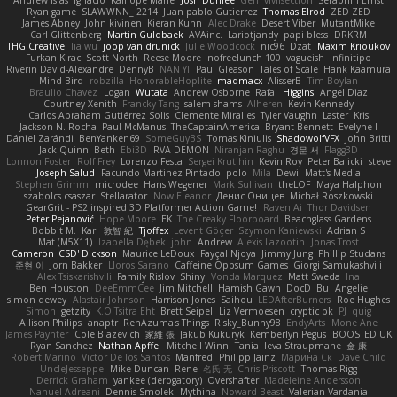
Andrew Islas
Ignacio
Kalliope Marie
Josh Dunfee
Gen
viviisection
Seraphin Ernst
Ryan game
SLAWWNN_ 2214
Juan pablo Gutierrez
Thomas Elrod
ZED ZED
James Abney
John kivinen
Kieran Kuhn
Alec Drake
Desert Viber
MutantMike
Carl Glittenberg
Martin Guldbaek
AVAinc.
Lariotjandy
papi bless
DRKRM
THG Creative
lia wu
joop van drunick
Julie Woodcock
nic96
Dzät
Maxim Krioukov
Furkan Kirac
Scott North
Reese Moore
nofreelunch 100
vagueish
Infinitipo
Riverin David-Alexandre
DennyB
NAN YI
Paul Gleason
Tales of Scale
Hank Kaamura
Mind Bird
robzilla
HonorableHoplite
madmacx
AlisserB
Tim Boylan
Braulio Chavez
Logan
Wutata
Andrew Osborne
Rafal
Higgins
Angel Diaz
Courtney Xenith
Francky Tang
salem shams
Alheren
Kevin Kennedy
Carlos Abraham Gutiérrez Solis
Clemente Miralles
Tyler Vaughn
Laster
Kris
Jackson N. Rocha
Paul McManus
TheCaptainAmerica
Bryant Bennett
Evelyne I
Dániel Zarándi
BenYanken69
SomeGuyBS
Tomas Kiniulis
ShadowolfVFX
John Britti
Jack Quinn
Beth
Ebi3D
RVA DEMON
Niranjan Raghu
경문 서
Flagg3D
Lonnon Foster
Rolf Frey
Lorenzo Festa
Sergei Krutihin
Kevin Roy
Peter Balicki
steve
Joseph Salud
Facundo Martinez Pintado
polo
Mila
Dewi
Matt's Media
Stephen Grimm
microdee
Hans Wegener
Mark Sullivan
theLOF
Maya Halphon
szabolcs csaszar
Stellarator
Now Eleanor
Денис Оницев
Michał Roszkowski
GearGrit - PS2 inspired 3D Platformer Action Game!
Raven Ai
Thor Davidsen
Peter Pejanović
Hope Moore
EK
The Creaky Floorboard
Beachglass Gardens
Bobbit M.
Karl
敦智 紀
Tjoffex
Levent Göçer
Szymon Kaniewski
Adrian S
Mat (M5X11)
Izabella Dębek
john
Andrew
Alexis Lazootin
Jonas Trost
Cameron 'CSD' Dickson
Maurice LeDoux
Fayçal Njoya
Jimmy Jung
Phillip Studans
준현 이
Jorn Bakker
Lloros Sarano
Caffeine Oppsum Games
Giorgi Samukashvili
Alex Tsiskarishvili
Family Rislov
Shiny
Vonda Marquez
Matt Sweda
Ina
Ben Houston
DeeEmmCee
Jim Mitchell
Hamish Gawn
DocD
Bu
Angelie
simon dewey
Alastair Johnson
Harrison Jones
Saihou
LEDAfterBurners
Roe Hughes
Simon
getzity
K.O Tsitra Eht
Brett Seipel
Liz Vermoesen
cryptic pk
PJ
quig
Allison Philips
anaptr
RenAzuma's Things
Risky_Bunny98
EndyArts
Mone Ane
James Paynter
Cole Blazevich
家維 張
Jakub Kukuryk
Kemberlyn Pegus
BOOSTED UK
Ryan Sanchez
Nathan Apffel
Mitchell Winn
Tania
Ieva Straupmane
金 康
Robert Marino
Victor De los Santos
Manfred
Philipp Jainz
Марина Ск
Dave Child
UncleJesseppe
Mike Duncan
Rene
名氏 无
Chris Priscott
Thomas Rigg
Derrick Graham
yankee (derogatory)
Overshafter
Madeleine Andersson
Nahuel Adreani
Dennis Smolek
Mythina
Noward Beast
Valerian Vardania