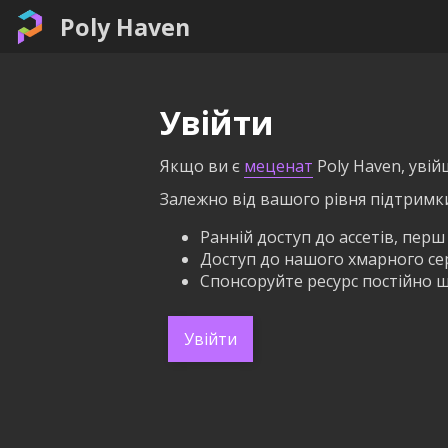
Poly Haven
Увійти
Якщо ви є
меценат
Poly Haven, увій
Залежно від вашого рівня підтримк
Ранній доступ до ассетів, перш
Доступ до нашого хмарного серв
Спонсоруйте ресурс постійно щ
Увійти