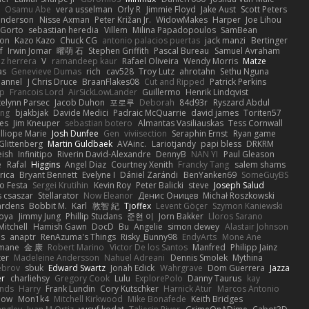
Osamu Abe
vera usselman
Orly R
Jimmie Floyd
Jake Aust
Scott Peters
enderson
Nisse Axman
Peter Križan Jr.
WidowMakes
Harper
Joe Lihou
Gorto
sebastian heredia
Villem
Milina Papadopoulos
SamBean
eon
Kazo Kazo
Chuck CG
antonio palacios puertas
jack manzi
Bertinger
f
Irwin Jomar
曜萌 石
Stephen Griffith
Pascal Bureau
Samuel Avraham
z herrera
V
ramandeep kaur
Rafael Oliveira
Wendy Morris
Matze
as
Genevieve Dumas
rich
cav528
Troy Lutz
ahrotahn
Sethu Nguna
lannel
J Chris Druce
BraanFlakes08
Cut and Ripped
Patrick Perkins
p
Francois Lord
AirSickLowLander
Guillermo
Henrik Lindqvist
telynn Parsec
Jacob Duhon
포로루
Deborah
84d93r
Ryszard Abdul
ang
bjakbjak
Davide Medici
Padraic McQuarrie
david james
Toriten57
es
Jim Kneuper
sebastian botero
Almantas Vasiliauskas
Tess Cornwall
lliope Marie
Josh Dunfee
Gen
viviisection
Seraphin Ernst
Ryan game
 Glittenberg
Martin Guldbaek
AVAinc.
Lariotjandy
papi bless
DRKRM
ish
Infinitipo
Riverin David-Alexandre
DennyB
NAN YI
Paul Gleason
e
Rafal
Higgins
Angel Diaz
Courtney Xenith
Francky Tang
salem shams
rica
Bryant Bennett
Evelyne I
Dániel Zarándi
BenYanken69
SomeGuyBS
o Festa
Sergei Krutihin
Kevin Roy
Peter Balicki
steve
Joseph Salud
 csaszar
Stellarator
Now Eleanor
Денис Оницев
Michał Roszkowski
ardens
Bobbit M.
Karl
敦智 紀
Tjoffex
Levent Göçer
Szymon Kaniewski
joya
Jimmy Jung
Phillip Studans
준현 이
Jorn Bakker
Lloros Sarano
Mitchell
Hamish Gawn
DocD
Bu
Angelie
simon dewey
Alastair Johnson
ps
anaptr
RenAzuma's Things
Risky_Bunny98
EndyArts
Mone Ane
pmane
金 康
Robert Marino
Victor De los Santos
Manfred
Philipp Jainz
ter
Madeleine Andersson
Nahuel Adreani
Dennis Smolek
Mythina
ebrov
sbuk
Edward Swartz
Jonah Edick
Wahrgrave
Dom Guerrera
Jazza
er
charliehsy
Gregory Cook
Lulu
ExplorePolo
Danny Taurus
kay
nds
Harry
Frank Lundin
Cory Kutschker
Harnick Atur
Marcos Antonio
how
Mon1k4
Mitchell Kirkwood
Mike Bonafede
Keith Bridges