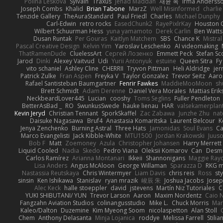
Polina Leskova
Sylvain
Traxus
Jehad Maddah
재윤 옥
Irma Anderss
Joseph Combs
Khalid
Brian Tabone
MarzZ
Well Misinformed
charlie
Tenzide Gallery
TheAuraStandard
Paul Friedl
Charles
Michael Dunphy
Carl-Edwin
retro rocks
EasedChunk2
RayePixlrKay
Houston 
Wilbert Schuurman Hess
yuna yamamoto
Derek Carlin
Ben Watts
Dusan Runtak
Per Gouras
Kaitlyn Matchem
SBS
Chance K
Mistral
Pascal Creative Design
Kelvin Yim
Yaroslav Leschenko
AI videomaking
ThatRamenDude
CluelessArt
Cергей Лозенко
Emmett Peck
Stefan Sc
Jarod
Dinki
Alexey Vaitvud
Udi
Yurii Antonyuk
estuine
Queen Sitra
Fy
vito schaniel
Ashley Cline
CHERRII
Tryvon Pittman
Heli Aldridge
jer
Patrick Zulke
Fran Aspen
Freyka V
Taylor Gonzalez
Trevor Seitz
Aaro
Rafael Santisteban Baumgartner
Fenrir Fawkes
MaddieMooMoon
sh
Brett Schmidt
Adam Derenne
Daniel Vera Morales
Mattias Eri
NeckbeardLover445
Lucian
cooshy
Toms Seglins
Fuller Pendleton
BetterAsBad _
RO
SwunkusSwede
hauke lienau
HAR
valsekamerplan
Kevin Jeryd
Christian Tennant
SporkSkaffel
Zac Zabawa
Junzhe Zhu
nat
Daisuke Nagasawa
Bruf4
Anastasia Komaritska
Laurent Belcour
K
Jenya Zenchenko
Burning Astral
Three Hats
Jamonidas
Soul Evans
Ca
Marco Evangelisti
Jack Kibble-White
MTU1500
Jordan Krakowski
Juuso
Bob F
Matt
Zoemoney
Azula
Christopher Johansen
Harry Merrett
Liquid Cooled
Nadia
Skedo
Pedro Viana
Oleksii Komarov
Can
Desm
Carlos Ramírez
Arianna Montanari
Ikkeii
Shannonigans
Maggie Ray
Lisa Anders
Angus McAloon
George Willaman
Sparazza D
RKG m
Nastassia Reutskaya
Chris Wintermyer
Liam Davis
chris reis
Ross
sty
sinsin
Ken Ishikawa
Stanislav
ryan mrazik
峻辰 朱
Joshua Jacobs
Josep
Alec Keck
halle stoeppler
david
jstevens
Martín Niz Tutoriales
C
YUKI SHIBUTANI/ YUN
Trevor Larson
Aaron
Maxim Nordentz
Caio N
Fangzahn Aviation Studios
colinangusstudio
Mike L.
Chuck Morris
Mar
Kaleo/Dalton
Duzemine
Kim Myeong Soom
nicolaspetton
Alan Stoll
Chem
Anthony Delasanta
Minja Lojanica
roddye
Melissa Farrell
Stilia