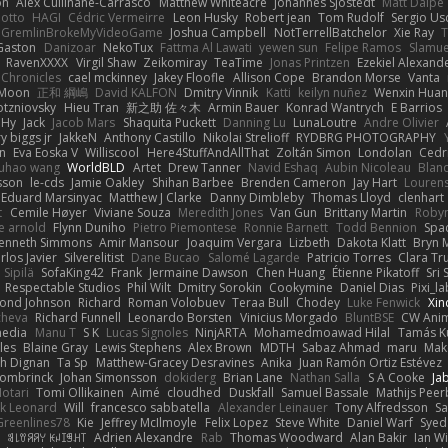
on
Alex Cullinane-Carrasco
Matthew Whiteacre
Johannes Sjöstedt
Matt Dalpé
 otto
HAGI
Cédric Vermeirre
Leon Husky
Robert jean
Tom Rudolf
Sergio Us
GremlinBrokeMyVideoGame
Joshua Campbell
NotTerrellBatchelor
Xie Ray
T
Gaston
Danizoar
NekoTux
Fattma Al Lawati
yewen sun
Felipe Ramos
Slamue
RavenXXXX
Virgil Shaw
Zeikomiray
TeaTime
Jonas Printzen
Ezekiel Alexand
 Chronicles
cael mckinney
Jakey Floofle
Allison Cope
Brandon Morse
Vanta
Moon
正和 綱嶋
David KALFON
Dmitry Vinnik
Katti
keilyn nuñez
Wenxin Hua
otzniovsky
Hieu Tran
新之助 佐々木
Armin Bauer
Konrad Wantrych
E Barrios
 Hy
Jack
Jacob Mars
Shaquita Puckett
Danning Lu
LunaLoutre
Andre Olivier
ry biggs jr
JakkeN
Anthony Castillo
Nikolai Strelioff
RYDBRG PHOTOGRAPHY
n
Eva Eoska V
Williscool
Here4StuffAndAllThat
Zoltán Simon
Londolan
Cedr
uhao wang
WorldBLD
Artet
Drew Tanner
Navid Eshaq
Aubin Nicoleau
Blan
ksson
le-cds
Jamie Oakley
Shihan Barbee
Brenden Cameron
Jay Hart
Lourens
Eduard Marsinyac
Matthew J Clarke
Danny Dimbleby
Thomas Lloyd
clenhart
t
Cemile Høyer
Viviane Souza
Meredith Jones
Van Gun
Brittany Martin
Roby
e arnold
Flynn Duniho
Pietro Piemontese
Ronnie Barnett
Todd Bennion
Spac
enneth Simmons
Amir Mansour
Joaquim Vergara
Lizbeth
Dakota Klatt
Bryn M
rlos Javier
Silverelitist
Dane Bucao
Salomé Lagarde
Patricio Torres
Clara Tr
 Sipilä
SofaKing42
Frank
Jermaine Dawson
Chen Huang
Étienne Pikatoff
Sri 
Respectable Studios
Phil Wilt
Dmitry Sorokin
Cookymine
Daniel Dias
Pixi_l
ond Johnson
Richard
Roman Volobuev
Teraa Bull
Chodey
Luke Fenwick
Xin
cheva
Richard Funnell
Leonardo Borsten
Vinicius Morgado
BluntBSE
CW Anim
edia
Manu T
S K
Lucas Signoles
NinjARTA
Mohamedmoawad Hilal
Tamás Ku
les
Blaine Gray
Lewis Stephens
Alex Brown
MDTH
Sabaz Ahmad
maru
Mak
h Dignan
Ta Sp
Matthew-Gracey Desravines
Anika
Juan Ramón Ortiz Estévez
ombrinck
Johan Simonsson
dokiderg
Brian Lane
Nathan Salla
S A Cooke
Ja
otari
Tomi Ollikainen
Aimé
cloudhed
Duskfall
Samuel Bassale
Mathijs Pee
k Leonard
Will
francesco sabbatella
Alexander Leinauer
Tony Alfredsson
Sa
Greenlines78
Kie
Jeffrey McIlmoyle
Felix Lopez
Steve White
Daniel Warf
Syed
n
ꌃ꒒ꀎꋪꋪꌩ ꀘꈤꀤꁅꃅ꓄
Adrien Alexandre
Rab
Thomas Woodward
Alan Bakir
Ian W