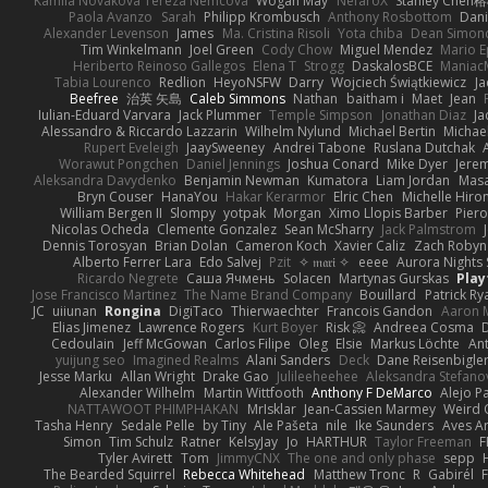
Kamila Novakova Tereza Nemcova
Wogan May
NefaroX
Stanley Chen
Paola Avanzo
Sarah
Philipp Krombusch
Anthony Rosbottom
Dani
Alexander Levenson
James
Ma. Cristina Risoli
Yota chiba
Dean Simon
Tim Winkelmann
Joel Green
Cody Chow
Miguel Mendez
Mario E
Heriberto Reinoso Gallegos
Elena T
Strogg
DaskalosBCE
Maniac
Tabia Lourenco
Redlion
HeyoNSFW
Darry
Wojciech Świątkiewicz
Ja
Beefree
治英 矢島
Caleb Simmons
Nathan
baitham i
Maet
Jean
Iulian-Eduard Varvara
Jack Plummer
Temple Simpson
Jonathan Diaz
Ja
Alessandro & Riccardo Lazzarin
Wilhelm Nylund
Michael Bertin
Michael
Rupert Eveleigh
JaaySweeney
Andrei Tabone
Ruslana Dutchak
Worawut Pongchen
Daniel Jennings
Joshua Conard
Mike Dyer
Jere
Aleksandra Davydenko
Benjamin Newman
Kumatora
Liam Jordan
Mas
Bryn Couser
HanaYou
Hakar Kerarmor
Elric Chen
Michelle Hiro
William Bergen II
Slompy
yotpak
Morgan
Ximo Llopis Barber
Piero
Nicolas Ocheda
Clemente Gonzalez
Sean McSharry
Jack Palmstrom
Dennis Torosyan
Brian Dolan
Cameron Koch
Xavier Caliz
Zach Robyn
Alberto Ferrer Lara
Edo Salvej
Pzit
✧ 𝔪𝔞𝔯𝔦 ✧
eeee
Aurora Nights 
Ricardo Negrete
Саша Ячмень
Solacen
Martynas Gurskas
Play
Jose Francisco Martinez
The Name Brand Company
Bouillard
Patrick Ry
JC
uiiunan
Rongina
DigiTaco
Thierwaechter
Francois Gandon
Aaron 
Elias Jimenez
Lawrence Rogers
Kurt Boyer
Risk 📀
Andreea Cosma
Cedoulain
Jeff McGowan
Carlos Filipe
Oleg
Elsie
Markus Löchte
An
yuijung seo
Imagined Realms
Alani Sanders
Deck
Dane Reisenbigle
Jesse Marku
Allan Wright
Drake Gao
Julileeheehee
Aleksandra Stefano
Alexander Wilhelm
Martin Wittfooth
Anthony F DeMarco
Alejo P
NATTAWOOT PHIMPHAKAN
MrIsklar
Jean-Cassien Marmey
Weird
Tasha Henry
Sedale Pelle
by Tiny
Ale Pašeta
nile
Ike Saunders
Aves A
Simon
Tim Schulz
Ratner
KelsyJay
Jo
HARTHUR
Taylor Freeman
F
Tyler Avirett
Tom
JimmyCNX
The one and only phase
sepp
The Bearded Squirrel
Rebecca Whitehead
Matthew Tronc
R
Gabirél