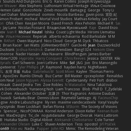
i
Sounds And Dungeons
Eric G
Karen Collins
Joseph Krzywoszyja
ter Weaver
Alex Stephens
Luthonium Virtual Heritage
Илья Снопков
Hemen Galal
GonzoNole
Zineb mounfik
damageg
George
Tony Li
hael Dahan
Muhammad
oominx
Nicola Baribeau
gavin poss
宣臣 紀
Simon Probert
micheal
Mortal Void Studios
Mathias Kirkeby
Jay Court
on
Ofek Chen
Keegan Moore
David French
Alex Pehotin
Michael R
Sai
a
Jay Lane
Nicolas Fossard
Владислав Жуковський
Raje
Daviid Enzo
nov
Ivan R
Michael Keutel
Ishika
Coast Light Media
Hiromi Uematsu
ele
Илья Несенюк
Reperak
alberto echavarria
Rod Barksdale
M M
on
RAfort
Owen Maynard
Nico Cloud
George M. Dyck
Thbatcos
t
Brian Racer
Ian Watts
JGWentworth877
Gan3e46
Jean
Dazzworks3d
Ducksink
Joshua Kendrick
Daniel Arendzen
Bang1324
Nekom Glew
 monroe
Nader Hassan
Alex Navarre
BlindPenguin
James Barber
rbiter1209
Hyprotix
Harry Conquest
Chris Reeves
Jessica
DESTER
Kiki
tyrails
Carl Schwerin
Joeri Lefévre
Mike
Sol
J&G
Jon
Eric Manongdo
peteerist
Tyler Phillips
J.P. Raymond
hayden harry
NightRaven
l L
友理 斉藤
Kuba
Gabrielius M
Scott Moen
Kaylee
Thomas Pierro
t
ApocDev
Rumlo Olmub
Buz Carter
Bill Master
rpcexploiter
Reinaldus
om Neal
Jason Nguyen
Alyssa Everett
Cyndersanity
Petr Fořt
disiboi
 Knaak
David Jindra
Tim
Zoie Robles
N Watanabe
Nina Takáčová
rk Dohrenbusch
Yunseong Noh
Liam Trancoso
Blob
Phill D
T_Zydelski
n Cohen
Alexander October
文謙 許
Thor Ragnaros
Antoine Daubas
Yousick
Sankaku Bear
Dennis Libon
Reymeld Santiago
AJ
FacinusChip
Rogow
Andre Labuschagne
lily ren
maxime vandecasteele
Vasyl Vasyliv
byszynski
River Lockhart
Stefan Florea
MStorm
The Society of Visions
p
Spencer_
NicoPOWAAA
Kornel Anderson
Dixon Keller
Keenan Rush
yen
MaxDezignz
Tic_cle
nogutidaisuke
George Dvorak
Haris Lattirom
 B
Huitaka Studio
Digital Abbot
Aleksandr Chebotariov
Cole Turner
Alexander Olesen
Luke C
Shawn Anderson
Tess
opostol
Jiří Ptáček
ion69
htai wu
Nadia
Pupper
John KD
Mimic
The Remodeling Veteran