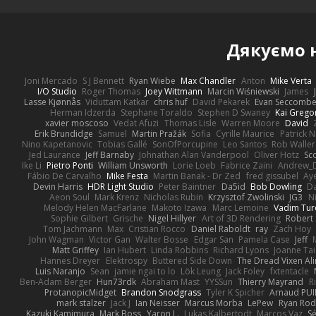
Дякуємо
Joni Mercado
S J Bennett
Ryan Wiebe
Max Chandler
Anton
Mike Verta
I/O Studio
Roger Thomas
Joey Wittmann
Marcin Wiśniewski
James
Lasse Kjønnås
Viduttam Katkar
chris huf
David Pekarek
Evan Seccomb
Herman Idzerda
Stephane Toraldo
Stephen D Swaney
Kai Grego
xavier moscoso
Vedat Afuzi
Thomas Lisle
Warren Moore
David
Erik Brundidge
Samuel
Martin Pražák
Sofia
Cyrille Maurice
Patrick 
Nino Kapetanovic
Tobias Gallé
SonOfPorcupine
Leo Santos
Rob Waller
Jed Laurance
Jeff Barnaby
Johnathan Alan Vanderpool
Oliver Hotz
Sc
Ike Li
Pietro Ponti
William Unsworth
Lorie Loeb
Fabrice Zaini
Andrew_
Fábio De Carvalho
Mike Festa
Martin Banak - Dr Zed
fred gissubel
Aye
Devin Harris
HDR Light Studio
Peter Baintner
Da5id
Bob Dowling
Da
Aeon Soul
Mark Krenz
Nicholas Rubin
Krzysztof Zwolinski
JG3
N
Melody Helen MacFarlane
Makoto Izawa
Marc Lemoine
Vadim Tur
Sophie Gilbert
Grische
Nigel Hillyer
Art of 3D Rendering
Robert
Tom Jachmann
Max
Cristian Rocco
Daniel Raboldt
ray
Zach Hoy
John Wagman
Victor Gan
Walter Bosse
Edgar San
Pamela Case
Jeff
Matt Griffey
Ian Hubert
Linda Robbins
Richard Lyons
Joanne Tai
Hannes Dreyer
Elektrospy
Buttered Side Down
The Dread Vixen Al
Luis Naranjo
Sean
jamie ngai to lo
Lök Leung
Jack Foley
fxtentacle
Ben-Adam Berger
Hun73rdk
Abraham Mast
YYSSun
Thierry Mayrand
R
ProtanopicMidget
Brandon Snodgrass
Tyler K Spicher
Arnaud PU
mark stalzer
Jack J
Ian Neisser
Marcus Morba
LePew
Ryan Rod
Kazuki Kamimura
Mark Boss
Yaron L.
Lukas Kalbertodt
Marcos Vaz
Sé