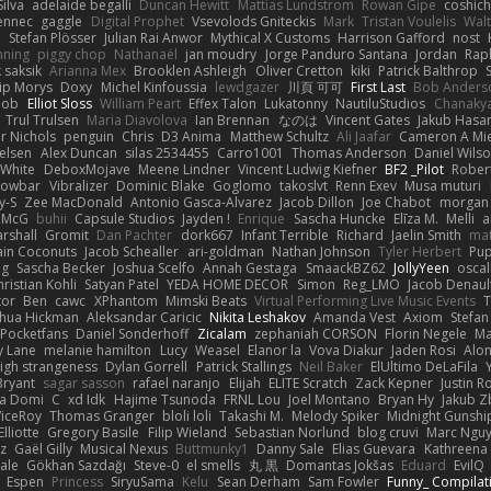
ilva
adelaide begalli
Duncan Hewitt
Mattias Lundstrom
Rowan Gipe
coshich
ennec
gaggle
Digital Prophet
Vsevolods Gniteckis
Mark
Tristan Voulelis
Wal
r
Stefan Plösser
Julian Rai Anwor
Mythical X Customs
Harrison Gafford
nost
nning
piggy chop
Nathanaël
jan moudry
Jorge Panduro Santana
Jordan
Rap
k saksik
Arianna Mex
Brooklen Ashleigh
Oliver Cretton
kiki
Patrick Balthrop
lip Morys
Doxy
Michel Kinfoussia
lewdgazer
川頁 可可
First Last
Bob Anders
bob
Elliot Sloss
William Peart
Effex Talon
Lukatonny
NautiluStudios
Chanaky
Trul Trulsen
Maria Diavolova
Ian Brennan
なのは
Vincent Gates
Jakub Hasa
er Nichols
penguin
Chris
D3 Anima
Matthew Schultz
Ali Jaafar
Cameron A Mi
ielsen
Alex Duncan
silas 2534455
Carro1001
Thomas Anderson
Daniel Wils
 White
DeboxMojave
Meene Lindner
Vincent Ludwig Kiefner
BF2 _Pilot
Rober
rowbar
Vibralizer
Dominic Blake
Goglomo
takoslvt
Renn Exev
Musa muturi
y-S
Zee MacDonald
Antonio Gasca-Alvarez
Jacob Dillon
Joe Chabot
morgan
l McG
buhii
Capsule Studios
Jayden !
Enrique
Sascha Huncke
Elīza M.
Melli
a
arshall
Gromit
Dan Pachter
dork667
Infant Terrible
Richard
Jaelin Smith
mat
ain Coconuts
Jacob Schealler
ari-goldman
Nathan Johnson
Tyler Herbert
Pup
ng
Sascha Becker
Joshua Scelfo
Annah Gestaga
SmaackBZ62
JollyYeen
oscal
ristian Kohli
Satyan Patel
YEDA HOME DECOR
Simon
Reg_LMO
Jacob Denaul
tor
Ben
cawc
XPhantom
Mimski Beats
Virtual Performing Live Music Events
T
shua Hickman
Aleksandar Caricic
Nikita Leshakov
Amanda Vest
Axiom
Stefan
Pocketfans
Daniel Sonderhoff
Zicalam
zephaniah CORSON
Florin Negele
Ma
y Lane
melanie hamilton
Lucy
Weasel
Elanor la
Vova Diakur
Jaden Rosi
Alo
igh strangeness
Dylan Gorrell
Patrick Stallings
Neil Baker
ElUltimo DeLaFila
Bryant
sagar sasson
rafael naranjo
Elijah
ELITE Scratch
Zack Kepner
Justin 
ka Domi
C
xd Idk
Hajime Tsunoda
FRNL Lou
Joel Montano
Bryan Hy
Jakub Z
ViceRoy
Thomas Granger
bloli loli
Takashi M.
Melody Spiker
Midnight Gunshi
Elliotte
Gregory Basile
Filip Wieland
Sebastian Norlund
blog cruvi
Marc Ngu
z
Gaël Gilly
Musical Nexus
Buttmunky1
Danny Sale
Elias Guevara
Kathreena
ale
Gökhan Sazdağı
Steve-0
el smells
丸 黒
Domantas Jokšas
Eduard
EvilQ
Espen
Princess
SiryuSama
Kelu
Sean Derham
Sam Fowler
Funny_ Compilat