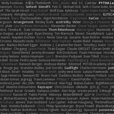
Molly Footman
大重生-TheRebirth
RSH__studio
Mat
S C
Cailrdar
PYTHA La
Xatonym
Barney
Sethesh
blendFX
Petr O
Michael Vick
Seth // Gone Indie, Bro
eff
The Sarah Hirsch
Paul Dolzall
Wolf Daw
kyleboze
Taylor Galen Kadee
St
e Company
Almighty Laxz
Jonathan Brandt
Szabolcs Dombi
Jose Nario
ELITEC
Honeck
Íkara
Psychosadistic
Algot Nordström
Trag1cHaze
KaiCee
Kurt Wils
Ferguson
Arrangemonk
Wesley Scafe
scott bilby
Victor
George e Chianese
B
996
jAde
Lea Seidman Hernandez
Alexander Becker
Oscar Vargas
sastun19
tiris
Teneka B.
Dale Schwiesow
Thom Rittenhouse
Marcin Ignac
Martinotti
B
e Giagias
arash tirgari
Ryan Dening
Tim Warnock
Steven
Deadlyblack
Lupo
d mares
Nayden Dochev
Moira
Never Give Up
Sunamii
Ryan Rohrer
Andrew 
 Circenis
Masashi Ueda
Bill Kinnon
Max Topham
Austin Walzl
Hannes
Rens 
iven
Markus Michael Egger
Andrew
J
Caramel the Vixen
Timothy J. Aveni
Mot
 Bakker
Chogang
Jason Pielak
Tiran Dagan
Claude GIROLET
Darian Smith
J
odriguez
David Beneš
Jeremy Brouwer
Erik Dodolović
Paulo Henrique
Hoodw
eremy Nelson
Anton Heymann
Leo S
Brendon Padjasek
Evan Tillett
Bryan Ap
n Bell
Xcrow
Pedro Javier Somoza Hernando
Paul Klingberg
Olivié Bouchard
Greenheart
Ransom Bergen
Andreas Wetter
Edomod
PD100 Academy of Ar
op
Rouge guy
brandon dudley
Joel Gordils
GadFlight
Charles Herrmann
Just
in Black
Einarr
Volatility
Stephen Smith
joshy west xoxo
Łukasz Pawłowski
An
Sage Himeros
Sweeper3D
Bruno Yudi
Daddios Studios
Aleksey Pollack
Lot
dusan tomas
Jegregg
Travis Lemieux
Philipp T
David Pulcifer
Thomas Elliott
endered_pixel
der_mihi
Worked Wood
Alan Figg
Matias Dubos
BigWhiteLio
oof
Maxime Detournière
Rayscaper
Chris Dickson
idkdude
성익 김
Piotr
JS
hitehead
kocat
Grawlix
Hampus Linden
Alex Vega
orestis picard
S Waugh
aderland
Raizzer47
Pablo Portal
Viktoriya
MisterBKWolf
שי יעקוב
DerHitsch
W
vo
JRichardGaming
fatalmuffin
Sharp
movies byevan
Ayleen
Adam Hutchins
in Lohaus
atoves
Dan Goddard
Loo Cypher
Adrian Haugseng
TheSmallGac
Rain
Violetta Radkevich
Chris
Philip Spiessberger
Bryce Powell
BladedBadg
ruffles
Nathan Stoltzfoos
Freddy Sghetti
Nick Jainschigg
Siyouardi
passivest
Bertrand RIVEILL
Cocheta
Michael Witmann
Marco Vizcaino
Christoph Letma