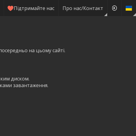
Підтримайте нас
Про нас/Контакт
посередньо на цьому сайті.
тким диском.
пками завантаження.