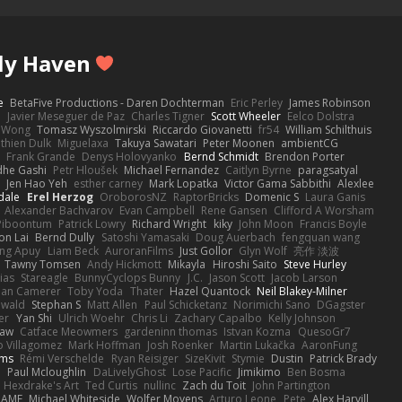
ly Haven
e
BetaFive Productions - Daren Dochterman
Eric Perley
James Robinson
o
Javier Meseguer de Paz
Charles Tigner
Scott Wheeler
Eelco Dolstra
a Wong
Tomasz Wyszolmirski
Riccardo Giovanetti
fr54
William Schilthuis
thien Dulk
Miguelaxa
Takuya Sawatari
Peter Moonen
ambientCG
s
Frank Grande
Denys Holovyanko
Bernd Schmidt
Brendon Porter
dhe Gashi
Petr Hloušek
Michael Fernandez
Caitlyn Byrne
paragsatyal
Jen Hao Yeh
esther carney
Mark Lopatka
Victor Gama Sabbithi
Alexlee
dale
Erel Herzog
OroborosNZ
RaptorBricks
Domenic S
Laura Ganis
Alexander Bachvarov
Evan Campbell
Rene Gansen
Clifford A Worsham
 Piboontum
Patrick Lowry
Richard Wright
kiky
John Moon
Francis Boyle
on Lai
Bernd Dully
Satoshi Yamasaki
Doug Auerbach
fengquan wang
ng Apuy
Liam Beck
AuroranFilms
Just Gollor
Glyn Wolf
亮作 淡波
Tawny Tomsen
Andy Hickmott
Mikayla
Hiroshi Saito
Steve Hurley
ias
Stareagle
BunnyCyclops Bunny
J.C.
Jason Scott
Jacob Larson
lan Camerer
Toby Yoda
Thater
Hazel Quantock
Neil Blakey-Milner
ewald
Stephan S
Matt Allen
Paul Schicketanz
Norimichi Sano
DGagster
er
Yan Shi
Ulrich Woehr
Chris Li
Zachary Capalbo
Kelly Johnson
paw
Catface Meowmers
gardeninn thomas
Istvan Kozma
QuesoGr7
o Villagomez
Mark Hoffman
Josh Roenker
Martin Lukačka
AaronFung
lms
Rémi Verschelde
Ryan Reisiger
SizeKivit
Stymie
Dustin
Patrick Brady
Q
Paul Mcloughlin
DaLivelyGhost
Lose Pacific
Jimikimo
Ben Bosma
Hexdrake's Art
Ted Curtis
nullinc
Zach du Toit
John Partington
RAME
Michael Whiteside
Wolfer Moyens
Arturo Leone
Pete
Alex Harvill