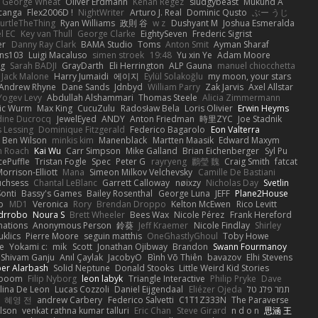
George Wheat
Oliver Erdmann
Kenan Regez
sludgybeast
Mukund A
canga
Flex2006D !
NightWriter
Arturo J. Real
Dominic Qusto
ぶー うじ
urtleTheThing
Ryan Williams
政則 谷
w z
Dushyant M
Joshua Esmeralda
l EC
Key van Thull
George Clarke
EightySeven
Frederic Sigrist
er
Danny Ray Clark
BAMA Studio
Toms
Anton Smit
Ayman Sharaf
ns103
Luigi Macaluso
simen stroek
19:48
Yu xin Ye
Adam Moore
ng
Sarah BADJI
GrayDarth
Eli Herrington
ALP Gauna
manuel chiocchetta
Jack Malone
Harry Jumaidi
에이지
Eylül Solakoğlu
my moon, your stars
Andrew Rhyne
Dane Sands
Jdnbyd
William Parry
Zak Jarvis
Axel Allstar
Yogev Levy
Abdullah Alshammari
Thomas Steele
Alicia Zimmermann
ic Wurm
Max King
CucuZulu
Radosław Bela
Loris Olivier
Erwin Heyms
dine Ducrocq
JewelEyed
ANDY
Anton Friedman
時里ZYC
Joe Stadnik
 Lessing
Dominique Fitzgerald
Federico Bagarolo
Eon Valterra
Ben Wilson
minkis kim
Manenblack
Martten Maasik
Edward Maxym
n Roach
Kai Wu
Carr Simpson
Mike Galland
Brian Eichenberger
Syl Pu
ePuffle
Tristan Fogle
Spec
Peter G
rayryeng
鸝瑩 魏
Craig Smith
fatcat
orrison-Elliott
Mana
Simeon Milkov Velchevsky
Camille De Bastiani
uchsess
Chantal LeBlanc
Garrett Calloway
nøixzy
Nicholas Day
Svetlin
Sonti
Bassy's Games
Bailey Rosenthal
George Luna
JEFF
Plane2House
ab
MD1
Veronica
Rory
Brendan Droppo
Kelton McEwen
Rico Levitt
drrobo
Noura S
Brett Wheeler
Bees Wax
Nicole Pérez
Frank Hereford
ations
Anonymous Person
鈴葵
Jeff Kraemer
Nicole Findlay
Shirley
klics
Pierre Moore
seguin matthis
OneGhastlyGhoul
Toby Howe
e
Yokami c:
mik
Scott
Jonathan Ojibway
Brandon
Swann Fourmanoy
Shivam Ganju
Anıl Çaylak
JacobyO
Bình Võ Thiên
bavazov
Elhi Stevens
ber Alarbash
Solid Neptune
Donald Stooks
Little Weird Kid Stories
rboom
Filip Nyborg
leon labyk
Triangle Interactive
Philip Pryke
Dave
lina De Leon
Lucas Cozzoli
Daniel Eijgendaal
Eliézer Ojeda
תמר פלג טל
혜영 전
andrew Carbery
Federico Salvetti
C1T1Z333N
The Paraverse
ilson
venkat rathna kumar talluri
Eric Chan
Steve Girard
n d o n
思涵 王