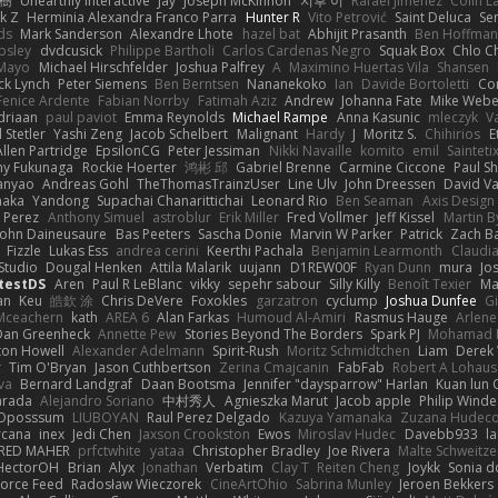
榕樹
Unearthly Interactive
Jay
Joseph McKinnon
지후 이
Rafael Jimenez
Colin L
k Z
Herminia Alexandra Franco Parra
Hunter R
Vito Petrović
Saint Deluca
Se
ds
Mark Sanderson
Alexandre Lhote
hazel bat
Abhijit Prasanth
Ben Hoffman
psley
dvdcusick
Philippe Bartholi
Carlos Cardenas Negro
Squak Box
Chlo Ch
Mayo
Michael Hirschfelder
Joshua Palfrey
A
Maximino Huertas Vila
Shansen
ck Lynch
Peter Siemens
Ben Berntsen
Nananekoko
Ian
Davide Bortoletti
Co
Fenice Ardente
Fabian Norrby
Fatimah Aziz
Andrew
Johanna Fate
Mike Webe
driaan
paul paviot
Emma Reynolds
Michael Rampe
Anna Kasunic
mleczyk
V
 Stetler
Yashi Zeng
Jacob Schelbert
Malignant
Hardy
J
Moritz S.
Chihirios
E
Allen Partridge
EpsilonCG
Peter Jessiman
Nikki Navaille
komito
emil
Sainteti
my Fukunaga
Rockie Hoerter
鸿彬 邱
Gabriel Brenne
Carmine Ciccone
Paul S
anyao
Andreas Gohl
TheThomasTrainzUser
Line Ulv
John Dreessen
David Va
naka
Yandong
Supachai Chanarittichai
Leonard Rio
Ben Seaman
Axis Design 
 Perez
Anthony Simuel
astroblur
Erik Miller
Fred Vollmer
Jeff Kissel
Martin B
John Daineusaure
Bas Peeters
Sascha Donie
Marvin W Parker
Patrick
Zach Ba
Fizzle
Lukas Ess
andrea cerini
Keerthi Pachala
Benjamin Learmonth
Claudi
Studio
Dougal Henken
Attila Malarik
uujann
D1REW00F
Ryan Dunn
mura
Jo
testDS
Aren
Paul R LeBlanc
vikky
sepehr sabour
Silly Killy
Benoît Texier
Ma
an
Keu
皓欽 涂
Chris DeVere
Foxokles
garzatron
cyclump
Joshua Dunfee
G
Mceachern
kath
AREA 6
Alan Farkas
Humoud Al-Amiri
Rasmus Hauge
Arlene
Dan Greenheck
Annette Pew
Stories Beyond The Borders
Spark PJ
Mohamad 
ton Howell
Alexander Adelmann
Spirit-Rush
Moritz Schmidtchen
Liam
Derek
r
Tim O'Bryan
Jason Cuthbertson
Zerina Cmajcanin
FabFab
Robert A Lohaus
va
Bernard Landgraf
Daan Bootsma
Jennifer "daysparrow" Harlan
Kuan lun 
arada
Alejandro Soriano
中村秀人
Agnieszka Marut
Jacob apple
Philip Winde
 Oposssum
LIUBOYAN
Raul Perez Delgado
Kazuya Yamanaka
Zuzana Hudec
rcana
inex
Jedi Chen
Jaxson Crookston
Ewos
Miroslav Hudec
Davebb933
l
RED MAHER
prfctwhite
yataa
Christopher Bradley
Joe Rivera
Malte Schweitze
HectorOH
Brian
Alyx
Jonathan
Verbatim
Clay T
Reiten Cheng
Joykk
Sonia d
Force Feed
Radosław Wieczorek
CineArtOhio
Sabrina Munley
Jeroen Bekkers