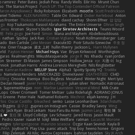
o ramirez
Peter Bates
Jediah Pesu
Randy Wells
Eilir Ho
Mrunit Churi
po
The Starius Project
Punch UP: The Top Contender! Official Patreon
arcin Anyszkiewicz
Ricky Robinson
Elizabeth
moot1n
Scott Fredrickson
aniel Tidemo
ALEX NAVARRO
Table On
Edward
Didier Aerlebout
Anton
s Frontier
Thokozani Mahlanyane
david cachay
Shonn Effner
얍 얍얍
ego
Koji Tsukamoto
Rasool Abrahams
The Entire Universe
Dhruv Singh
Taesu
Kristian
Skyzee's Studio
Igor Sirotov Architects
Teunis Woord
 明
Felix gogo
Joe Ford
Simon
Mana and Mayhem
Abdelkouddouss
s
nathan
Spidey
Jack Rao
Cristian Vigliano
Noah Kollmannsberger
Lutz
nado
Ben Carlisle
Jake Messer
Exacute3D
Piotr Sztucki-Szewców
주호 정
rina
Олег Гладков
凌太 上村
hullin thierry
Jackson L.
Harri Myllynen
orld
Payton Heniser
Michael Hays
Vae
Bryan Kirkwood
Worthington
 garas
Realmwrights
MikusMasquerade
jorge R
Ns
Khaidu
ryan jordan
on
Streemer
Eli Mason
James Simpson
Hollow_Jenza
eje
지환 이
log
mniok
Jonathan Harris
Andrea Lorenzo Mereghetti
Nils Ringlstetter
en
Kamran Kadirov
MELUIP Store
Alpha3
Spotty Spotty YQ
TrixMix
a
Nameless Renders
MMDCRAZED
DivineXavier
DEATHSTEED
Cli4D
Elling
Onooka
Kseniya
Boo Bugless
Mesaland
Winter Night
Mert İyiiz
Declan Newell
Javier Fernández Alegre
julian silver
Nomadic Astronaut
s
SupremeAhegao
nori
Marlise Launstein
Vesperal Mind
Milk Crate
 Lops
Oliver Cromwell
Tomer Meltser
Luke Ridehalgh
ADRIANO JONUS
tt Greene
Peter Hale
Nathaniel Roberts
Mechrot
elijah kenney
J H
rlos
Oscar Castillo
bleached
senko
Lasse Leonhardsen
3darchstuffs
m Biggins
윤구선
gupries on Instagram
Cassie
Bradley Savoy
Wing
ody
Jack Ryan
Brad Leikam
Nasi Paru Bu Amin
Jazmin Lang
宥任 陳
St
L ❤️
复任 陳
Lloyd Collidge
Lev Schwartz
Jared Ross
Jason Mault
Pedro Xavier
isaiah M
lokjl
Mike Wellfare
ratman
Lucas M. Morone
Designs
tylerspetgoose
maurizio sciascia
Özgür Kaan Sevindi
Kayla B
EUNHA
JoyBox19
Play Usa
panic attack
Trip boy
heeno honee
Grigorii
y
Filip Zelenjak
Ali Kılıç
Антон Сергеевич
bahriye taşdelen
Sky JK Arch