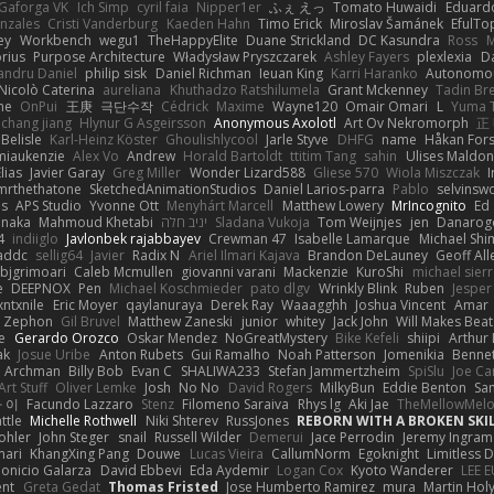
Gaforga VK
Ich Simp
cyril faia
Nipper1er
ふぇ えっ
Tomato Huwaidi
Eduard
nzales
Cristi Vanderburg
Kaeden Hahn
Timo Erick
Miroslav Šamánek
EfulTo
ey
Workbench
wegu1
TheHappyElite
Duane Strickland
DC Kasundra
Ross
M
orius
Purpose Architecture
Władysław Pryszczarek
Ashley Fayers
plexlexia
D
andru Daniel
philip sisk
Daniel Richman
Ieuan King
Karri Haranko
Autonomou
Nicolò Caterina
aureliana
Khuthadzo Ratshilumela
Grant Mckenney
Tadin Br
ne
OnPui
王庚
극단수작
Cédrick
Maxime
Wayne120
Omair Omari
L
Yuma 
chang jiang
Hlynur G Asgeirsson
Anonymous Axolotl
Art Ov Nekromorph
正
Belisle
Karl-Heinz Köster
Ghoulishlycool
Jarle Styve
DHFG
name
Håkan For
miaukenzie
Alex Vo
Andrew
Horald Bartoldt
ttitim Tang
sahin
Ulises Maldo
Elias
Javier Garay
Greg Miller
Wonder Lizard588
Gliese 570
Wiola Miszczak
I
mrthethatone
SketchedAnimationStudios
Daniel Larios-parra
Pablo
selvinsw
us
APS Studio
Yvonne Ott
Menyhárt Marcell
Matthew Lowery
MrIncognito
Ed
anaka
Mahmoud Khetabi
יניב חלה
Sladana Vukoja
Tom Weijnjes
jen
Danarog
4
indiiglo
Javlonbek rajabbayev
Crewman 47
Isabelle Lamarque
Michael Shi
addc
sellig64
Javier
Radix N
Ariel Ilmari Kajava
Brandon DeLauney
Geoff All
bjgrimoari
Caleb Mcmullen
giovanni varani
Mackenzie
KuroShi
michael sierr
e
DEEPNOX
Pen
Michael Koschmieder
pato dlgv
Wrinkly Blink
Ruben
Jesper 
xntxnile
Eric Moyer
qaylanuraya
Derek Ray
Waaagghh
Joshua Vincent
Amar
Zephon
Gil Bruvel
Matthew Zaneski
junior
whitey
Jack John
Will Makes Beat
e
Gerardo Orozco
Oskar Mendez
NoGreatMystery
Bike Kefeli
shiipi
Arthur
ak
Josue Uribe
Anton Rubets
Gui Ramalho
Noah Patterson
Jomenikia
Benne
Archman
Billy Bob
Evan C
SHALIWA233
Stefan Jammertzheim
SpiSlu
Joe Ca
Art Stuff
Oliver Lemke
Josh
No No
David Rogers
MilkyBun
Eddie Benton
Sa
 이
Facundo Lazzaro
Stenz
Filomeno Saraiva
Rhys lg
Aki Jae
TheMellowMel
ttle
Michelle Rothwell
Niki Shterev
RussJones
REBORN WITH A BROKEN SKIL
ohler
John Steger
snail
Russell Wilder
Demerui
Jace Perrodin
Jeremy Ingram
mari
KhangXing Pang
Douwe
Lucas Vieira
CallumNorm
Egoknight
Limitless 
ionicio Galarza
David Ebbevi
Eda Aydemir
Logan Cox
Kyoto Wanderer
LEE 
ent
Greta Gedat
Thomas Fristed
Jose Humberto Ramirez
mura
Martin Hol