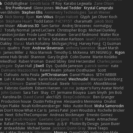
b
OddlyBigBear
binotti lucia
IT Roy
Karabo Legwaila
Zane Olson
...
Eric Pontbriand
Glenn Jones
Michael Tedder
Krystal Camprubi
even Ekholm
Stephen Ellis
Aximmetry Technologies
Sarah Wiener
AD
Nick Storey
Ryan
Kim Vitkus
Bryan Halcott
Glyph
Jan Oliver Koch
on
Stéphane Huart
Todd Eaton
P4C1F15T
charamath
Jakob Stolz
en Visser
Albatross 3D
Sam Sartor
Andrej Striezenec
normalguy
62
Totally Normal
Jared LeClaire
Christopher Bogs
Michael Dunkley
randon Jordan
Frode Lund Tharaldsen
Gerard Redmond
Walter Rice
 Marcio
creative mart
M Tera
Sebastian Karlsson
Iaian7 / John Einselen
Oakley
Maraz
Mark Kohalmy
Michigan J Frog
Harvey Fong
CJ Guzman
Bais
qualtro
Piotr
Andrew Stevenson
anthony lawrence
Stuart Marsh
h
James Miller
z
Nico Marniok
Timothy G. McKenna
MY.NIGNIG Jr.
Kigon
oenne Hub-Strobl
Shannon
Gary English
Colin Dunne
Martin Koťátko
inkedfool
Ruben Vroman
David Sibley
Emil Herzenstiel
Charles Janson
plegate
Dylan Hall
J Ewell
Dys
Quddle Jameson
patrick siemer
nate
Damiano Mazzocchini
Raven Realm
Johann Oosthuizen
Scott
t
Clafoutis
Arttu Piisila
JeffChristiansen
Daniel Phakos
SETH WEBER
in
LvH
K Anon
Richie
Karim Mohamed
Weichnudel
Marcus Grennborg
thony Dilmore
Daniel Schmid Leal
Steele
Nitrosimi96
ANonEMoose
us
Fabrizio Guidotti
Esbern Hansen
ran nie
Justper's Furry Avatar World
John Gutwin
Sara Tarr
Shay
CT
Jermaine Bouyea
Liam Smyth
Jim Bob
n
Karolina En
David Curiel
alec1025
BeepCodeMusic
Ben Granger
R Production house
Dustin Pettegrew
Alessandro Mennonna
Onalist
Arjen Plakke
Noah Kollmannsberger
Niko
Austin Root
Misha Samorodin
e Don't Know What A Car Is
James Patel
Joeri Woudstra
Rochelle Bricker
on
Neet
EchoTheComposer
Andreas Stockmayer
Ernesto Gomez
ha
trvr
Jacob Hooper
Gaetano Gargano
민희 이
Flavio
Artmachiner
e
Rafael Perez-Torro
Nemnomi
おるす
Photini By Design
Jason Buier
ar
sirdeadduke
Michael Sasse
Jackson Quinn Gray
Steve Teeps
ier
LaMar Sharpe Jr
Gbromios
Minmax
Daniel1060
Joshua Van-Male