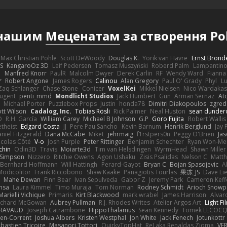
 нашим
Меценатам
за створення Po
Max Christian Pohle
Scott DeWoody
Douglas K.
Yorik van Havre
Ernst Brond
JS
KangaroOz 3D
Leif Pedersen
Tomasz Muszyński
Roberd Palm
Lampantin
e
Manfred Knorr
PaulR
Malcolm Dwyer
Derek Carlin
RF
Wendy Ward
Fiann
r
Robert Angone
James Rogers
Calinou
Alan Gregory
Paul O' Grady
Phyl
Lu
Zaq Schlanger
Chase Stone
Conicer
VoxelKei
Mikkel Nielsen
Nico Wardaka
Nugent
penti_mmd
Mondlicht Studios
Jack Humbert
Gun
Arman Sernaz
At
Michael Porter
Puzzlebox Props
Justin
honda78
Dimitri Diakopoulos
zgred
ott Wilson
Cadalog, Inc.
Tobias Rösli
Rick Palmer
Neal Huston
sean dunder
D
R.H. García
William Carey
Michael B Johnson
G.P
Goro Fujita
Robert Wallis
theist
Edgard Costa
JJ
Pere Pau Sancho
Kevin Barnum
Henrik Berglund
Jay
niel Fitzgerald
Dana McCabe
Miket
jehrmaig
f1rstpers0n
Peggy O'Brien
Jas
icolas Côté
V-o
Josh Purple
Peter Rittinger
Benjamin Schechter
Ryan Won-Me
chin
Odin3D
Travis
Moiarte3d
Tim van Helsdingen
WyrmHead
Shawn Miller
 Simpson
Nizzero
Ritchie Owens
Agon Ushaku
Zisis Psalidas
Nelson C
Matth
Bernhard Hoffmann
Will Hattingh
Perard-Gayot
Bryan C
Bojan Spasojevic
A
Modicolitor
Frank Riccobono
Shaw Kaake
Panagiotis Tourlas
果冻_JS
Dave Li
Mahe Dewan
Finn Bear
Ivan Sepulveda
Gabor Z
Jeremy Park
Cameron Keff
insa
Laura Kimmel
Timo Muraja
Tom Norman
Rodney Schmidt
Arioch Snow
Marielli Vichique
Primaris
Kirt Blackwood
mark wrabel
James Harrison
Alvar
ichard McGowan
Aubrey Pullman
R.J. Rhodes Writes
Atelier Argos Art
Light Fi
IRAVAUD
Joseph Catrambone
HippoThalamus
Sean Kennedy
Tomek LECOC
en-Corrent
Joshua Albers
Kristen Westphal
Jon White
Jack Fenech
Jotunkottr
bastien Tricoire
Masanori Tottori
QuirkyTopHat
ReJ aka Renaldas Zioma
VF