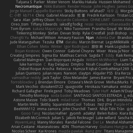
Talyana S
Parker
Mister Venom
Markku Hakala
Hussien Mohamed
Necromantique
Nikki Balsem
Render House
John Hughes
James Go
Jorge Manuel Cappello Barreto
Sticky Buttons
iiiFahad7
재우 김
Morgsl
仁 小野
kb714
Chris
Gabriel Alvarado
哲 董
Fredrik Karlsson
Tristan L
Sara
Alan
Jeffrey Olson
Riccardo Colombo
OHNE LIMIT
Gionea Alex
Oreo_tism
Tiffany Edwards
iaksdfg fodkg
ressii
Ioannis Athanasiadis
Tom Byrom
Łukasz Majorczyk
Niko Tuononen
Pranshu Goyal
Mr Malo
Tinkering Monkey
Stefan
Devan Stolp
Rylai Crestfall
Josh Bishop
xu
ChengXi Yu
Michael Wilson
Amaury Faucon
Njan
Adenta Dar
Brandon 
Jude Matanguihan
Tezuka
ETM
daraku
Marcin Biernat
LegoMilkMalik
Ethan Cohen
Metix
Winter
Igor Rodriguez
朋弥 林
Hank Logsdon
Bojan Kostovic
Owen Connor
Gabriel Chvyrev
Wixer
Wasu Ju'Nior
Creating Simpires
Sigma Eta
Matthias Carrick
Sagida T
Eddy
Raik Rem
Gabriel Malmgren
Dan Bojorquez Angulo
Williem McWhorter
Liam T
luke harrison
C
Ray Delapaz
Dmytro
Noah Couallier
Character3
Osbiel Roque Arocha
Rebecca
Humza R Iqbal CombatNinja1269
l
Julian Quintero
julian reyes
Nareon
claytpn
Alquiler PS5
Era Rerza
vamsidhar reddy
Jack Taylor
Olov Melander
James Barrie
Bryant Pric
forrobloxdev
J. Brendan Elmore
Octavia's Mesh Grove
MinhazMurks
F
Mark Vecchio
dosuken0122
quagootle
Hirokazu Yamakura
enitzur
Richard Gallagher
Firelegend
Toby Meadows
Tyler Huff
Adam N'Diay
Timothy Montoya
soda basket
SANTIAGO SANTOS ESTRADA
j_ ed
Astone Massie
Tobi Staerk
milad tatar
Thomas
DHL
Bryan Intindola
Martin Wells
Skittlq
SquareIsNotCool
Tobias
אילון קשת
Purple-H's 
Beehhhh112
imma zamora
John Churchill
TwinX
Nhật Tiến Trần
승하
Gooo Tang
Nicolas Hafner
gyomh
adaktyl
Belen Rubio
Kiara Ba
Elizabeth McCormick
Julian S.
Jakob Recknagel
Luke willard
Sascha K
WyvernLang
Manny Morales
Randal Falcone
Der Le
Meshal Alsham
Arian Castane
Akaiseutoseu
4DN
Thomas Harvey
Giuliano Hungria
D
Nicolas Scheer
Kai Krones
magda pawlak
ikung gmr
Titans Managem