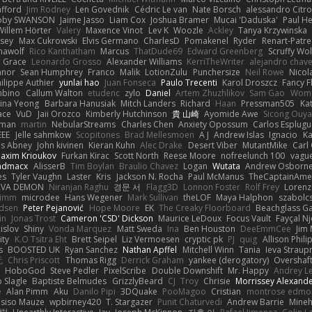
afford
Jim Rodney
Len Govednik
Cédric Le van
Nate Borsch
alessandro Citro
oby SWANSON
Jaime Jasso
Liam Cox
Joshua Bramer
Mucai 'Daduska'
Paul H
Willem Hörter
Valery
Maxence Vinot
Lev K
Woozle
Ackley
Tanya Krzywinska
sey
Max Cukrowski
Elvis Germano
CharlesD
Pomakenel
Ryder
Renart-Patr
mawolf
Rico Kanthatham
Marcus
ThatDude69
Edward Greenberg
Scruffy Wol
 Grace
Leonardo Grosso
Alexander Williams
KerriTheWriter
alejandro chave
eanor
Sean Humphrey
Franco
Malik
LotionZulu
Punchersize
Neil Rowe
Nicol
ilippe Authier
yunlai hao
Juan Fonseca
Paulo Trecenti
Karol Droszcz
Fancy F
mbino
Callum Walton
etudenc
zylo
Daniel
Artem Zhuzhlikov
Sam Gao
Wom
ina Yeong
Barbara Hanusiak
Mitch Landers
Richard
Haan
Pressman505
Ka
ace
VuD
Jaii Orozco
Kimberly Hutchinson
貴 山崎
Ayomide Awe
Sicong Ouy
gman
martin
NebularStreams
Charles Chen
Anxiety Opossum
Carlos Esplugu
EEE
Jelle sahmkow
Scopitones
Brad Mellesmoen
A J
Andrew Islas
Ignacio
Ka
s Abney
John kivinen
Kieran Kuhn
Alec Drake
Desert Viber
MutantMike
Carl
axim Krioukov
Furkan Kirac
Scott North
Reese Moore
nofreelunch 100
vague
admacx
AlisserB
Tim Boylan
Braulio Chavez
Logan
Wutata
Andrew Osborn
es
Tyler Vaughn
Laster
Kris
Jackson N. Rocha
Paul McManus
TheCaptainAme
RVA DEMON
Niranjan Raghu
경문 서
Flagg3D
Lonnon Foster
Rolf Frey
Lorenz
rimm
microdee
Hans Wegener
Mark Sullivan
theLOF
Maya Halphon
szabolcs
idsen
Peter Pejanović
Hope Moore
EK
The Creaky Floorboard
Beachglass G
in
Jonas Trost
Cameron 'CSD' Dickson
Maurice LeDoux
Focus Vault
Fayçal N
islov
Shiny
Vonda Marquez
Matt Sweda
Ina
Ben Houston
DeeEmmCee
Jim 
ity
K.O Tsitra Eht
Brett Seipel
Liz Vermoesen
cryptic pk
PJ
quig
Allison Phili
s
BOOSTED UK
Ryan Sanchez
Nathan Apffel
Mitchell Winn
Tania
Ieva Strau
无
Chris Priscott
Thomas Rigg
Derrick Graham
yankee (derogatory)
Overshaf
HoboGod
Steve Pedler
PixelScribe
Double Downshift
Mr. Happy
Andrey L
 Slagle
Baptiste Belmudes
GrizzlyBeard
CJ
Troy
Chrisie
Morrissey Alexand
e
Alan Pimm
Aku
Danilo Pipi
3DQuake
PooMagoo
Cristian
montrose edmo
usiso Mauze
wpbirney420
T. Stargazer
Punit Chaturvedi
Andrew Barrie
Mine