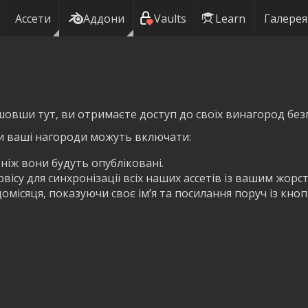
Ассети
Аддони
Vaults
Learn
Галерея
шовши тут, ви отримаєте доступ до своїх винагород без
и ваші нагороди можуть включати:
 ніж вони будуть опубліковані.
ісу для синхронізації всіх наших ассетів із вашим жорс
омісяця, показуючи своє ім’я та посилання поруч із кно