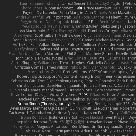
Lauri Kananen
wheany
Unreal Sensei
tchaikovsky2
Taylor J Peters
Chord Shore
A. Stan Konowitz
Talii
Bruce Matthews
Aria
3dfan
Eugene Ovcharenko
Fiona Margrie
Alan Daniels
Mark Mazaitis
J
Andrew Faithfull
wellingtoncrab
Ada Rose Cannon
Resilient Pictur
Reggie Storm
Dan Repp
pk
Nathaniel E Bell
Benita Winckler
Kai 
YeGrayHound
Kevin Turner
Brian McMullen
oleko senga
Jason 
Josh Macdonald
Pafka
Byeong Chul JIN
Dumbass Dragon
Alkaza1
Alex Hyner
Scott Gilbert
Matthew Gerard
Julius Brockelmann
Alex
so
Dennis Korpel
Matthew Stevens
PIXDES Games
Michael Mayeux
Georg
AsTheRainFell
Volkor
Rijndael
Patrick T Sullivan
Alexander Rath
davi
Beefyblimps
Joakim Dahl
Jose
BingusGringus
Dale
Sid Brown
Jānis
Frans Verbaas
Adam Murtomaa
Phil Galler
Matthew Garnett-Frizelle
Sal
John Cido
Der12teEisvogel
Brad Corlett
Basti
maj
LaCimaise
Thom
Alexis Shuping
William Lee
Trevor Hughes
Gabriella Caldwell
Vasili R
Christian Gomez
James Wilson
Niko Bidoli
Danny Arnold
CGJackB
J
Mareno Harr Olsen
Brett Williams
GREENCom'e Mapping
Rya
Robert Tolppi: Support My Content
Randy Bloom
henrik rasmussen
Sebastian Witt
Tom Pike
Kenleung Leung
Enrique Gonzalez
Zack Bish
christian cuttino
DaveHuman
juanito
Johan L
Theresa A. Carroll
Ia
Gun Metal Games
macoll macoll
Brandon Joffe
Cory robertson
Ember
Kevin LomondDesign
Victor Ghyssens
749R
CGautos
Kevin Anderson
Michael Loh
doctor25th
Larry Jenkins
sv
Andrew Lamb
Hamad
r
Bruno Simon (Three.js Journey)
Michelle Ma
Ben
glassapple 325
W
Devin Martin
Mehmet Oguz Derin
Quinn Kowitt
Lee Stranahan
Robert W
Zach wood
Tabatha Lyn
Andrew Sprague
Karsten Eckelt
Tony
VolkEnV
Bojan Rončević
Justin Green
Sof
Hope Hackett
Sven Kröger
Dej
Joep Meindertsma
Todd KS
景琦 张景琦
trowelandspade
Phase
Col
Remy Ponso
Magnús Antonsson
Ben Milius
Griffin
rayhaan.3d
Skyro
AblazZe
Rom1
Serin Jameson
Aden Bise
nobuyuki takahashi
Romanov_art Romanov_art
David Sopala
Joel Hobson
Lou Jonathan