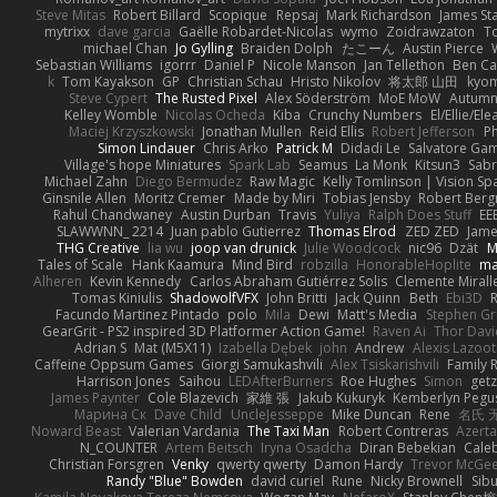
Steve Mitas
Robert Billard
Scopique
Repsaj
Mark Richardson
James St
mytrixx
dave garcia
Gaëlle Robardet-Nicolas
wymo
Zoidrawzaton
T
michael Chan
Jo Gylling
Braiden Dolph
たこーん
Austin Pierce
Sebastian Williams
igorrr
Daniel P
Nicole Manson
Jan Tellethon
Ben Ca
k
Tom Kayakson
GP
Christian Schau
Hristo Nikolov
将太郎 山田
kyo
Steve Cypert
The Rusted Pixel
Alex Söderström
MoE MoW
Autumn
Kelley Womble
Nicolas Ocheda
Kiba
Crunchy Numbers
El/Ellie/El
Maciej Krzyszkowski
Jonathan Mullen
Reid Ellis
Robert Jefferson
Ph
Simon Lindauer
Chris Arko
Patrick M
Didadi Le
Salvatore Ga
Village's hope Miniatures
Spark Lab
Seamus
La Monk
Kitsun3
Sabr
Michael Zahn
Diego Bermudez
Raw Magic
Kelly Tomlinson | Vision Sp
Ginsnile Allen
Moritz Cremer
Made by Miri
Tobias Jensby
Robert Ber
Rahul Chandwaney
Austin Durban
Travis
Yuliya
Ralph Does Stuff
EE
SLAWWNN_ 2214
Juan pablo Gutierrez
Thomas Elrod
ZED ZED
Jame
THG Creative
lia wu
joop van drunick
Julie Woodcock
nic96
Dzät
M
Tales of Scale
Hank Kaamura
Mind Bird
robzilla
HonorableHoplite
m
Alheren
Kevin Kennedy
Carlos Abraham Gutiérrez Solis
Clemente Mirall
Tomas Kiniulis
ShadowolfVFX
John Britti
Jack Quinn
Beth
Ebi3D
Facundo Martinez Pintado
polo
Mila
Dewi
Matt's Media
Stephen G
GearGrit - PS2 inspired 3D Platformer Action Game!
Raven Ai
Thor Dav
Adrian S
Mat (M5X11)
Izabella Dębek
john
Andrew
Alexis Lazoot
Caffeine Oppsum Games
Giorgi Samukashvili
Alex Tsiskarishvili
Family R
Harrison Jones
Saihou
LEDAfterBurners
Roe Hughes
Simon
getz
James Paynter
Cole Blazevich
家維 張
Jakub Kukuryk
Kemberlyn Pegu
Марина Ск
Dave Child
UncleJesseppe
Mike Duncan
Rene
名氏 
Noward Beast
Valerian Vardania
The Taxi Man
Robert Contreras
Azerta
N_COUNTER
Artem Beitsch
Iryna Osadcha
Diran Bebekian
Caleb
Christian Forsgren
Venky
qwerty qwerty
Damon Hardy
Trevor McGe
Randy "Blue" Bowden
david curiel
Rune
Nicky Brownell
Sib