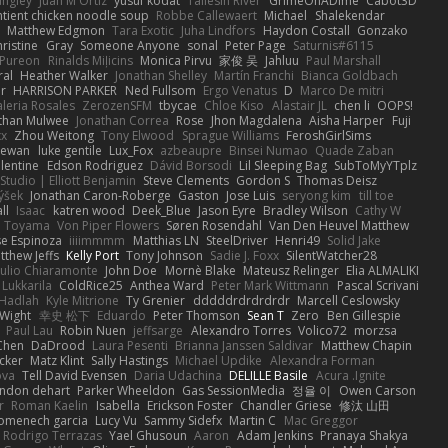
angley
Juan M Ortiz
yusuf kodat
Taliesin River
GrimeOnADime
Cabot3D
ntient chicken noodle soup
Robbe Callewaert
Michael
Shalekendar
Matthew Edgmon
Tara Exotic
Juha Lindfors
Haydon Costall
Gonzako
ristine
Gray
Someone Anyone
sonal
Peter Page
Saturnis#6115
Pureon
Rinalds Miļicins
Monica Pirvu
家俊 吴
Jahluu
Paul Marshall
ral
Heather Walker
Jonathan Shelley
Martín Franchi
Bianca Goldbach
r
HARRISON PARKER
Ned Fullsom
Ergo Venatus
D
Marco De mitri
aleria Rosales
ZerozenSFM
tbycae
Chloe Kiso
Alastair JL
chen li
OOPS!
than Mulwee
Jonathan Correa
Rose
Jhon Magdalena
Aisha Harper
Fuji
xx
Zhou Weitong
Tony Elwood
Sprague Williams
FeroshGirlSims
hewan
luke gentile
Lux_Fox
azbeaupre
Binsei Numao
Quade Zaban
lentine
Edson Rodriguez
Dávid Borsodi
Lil Sleeping Bag
SubToMyYTplz
Studio | Elliott Benjamin
Steve Clements
Gordon S
Thomas Deisz
ýšek
Jonathan Caron-Roberge
Gaston
Jose Luis
seryong kim
till toe
ll
Isaac
katren wood
Deek_Blue
Jason Eyre
Bradley Wilson
Cathy W
a Toyama
Von Piper Flowers
Søren Rosendahl
Van Den Heuvel Matthew
se Espinoza
iiiimmmm
Matthias LN
SteelDriver
Henri49
Solid Jake
tthew Jeffs
Kelly Port
Tony Johnson
Sadie J. Foxx
SilentWatcher28
iulio Chiaramonte
John Doe
Mornè Blake
Mateusz Relinger
Elia ALMALIKI
 Lukkarila
ColdRice25
Anthea Ward
Peter Mark Wittmann
Pascal Scrivani
Hadlah
Kyle Mitrione
Ty Grenier
dddddrdrdrdrdr
Marcell Ceslowsky
 Wight
幸史 松下
Eduardo
Peter Thomson
Sean T
Zero
Ben Gillespie
Paul Lau
Robin Nuen
jeffsarge
Alexandro Torres
Volico72
morzsa
Chen
DaDrood
Laura Pesenti
Brianna Janssen Saldivar
Matthew Chapin
cker
Matz Klint
Sally Hastings
Michael Updike
Alexandra Forman
ova
Tell David Evensen
Daria Udachina
DELILLE Basile
Acura .Ignite
andon dehart
Parker Wheeldon
Gas SessionMedia
정율 이
Owen Carson
r
Roman Kaelin
Isabella
Erickson Foster
Chandler Griese
修汰 山田
omenech garcia
Lucy Vu
Sammy Sidefx
Martin C
Mac Greggor
Rodrigo Terrazas
Yael Ghusoun
Aaron
Adam Jenkins
Pranaya Shakya