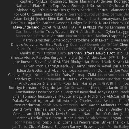
captkiro
N-JELLY
Kristinn Sturluson
Marianne Andersen
Rodrigo S
Nathanaël Platz
FlameTop
AshenBone
Josh Strawder
Inês Sousa
F
Alphaology
Arthur
Moto Designshop
Sandra
Classical Salamande
For Got U
Canun
Juuso Pohjola
Gerardo Quiros Sanchez
Samuel Be
Adam Knight
Jeshire Kiten Katt
Samuel Bidne
Lisa
toomanydans
Jac
Bart Paul Dujardin
Anilene Gassner
Holger Tollbäck
Nikita Lebedev
Fi
Maya Enderland
Sxcret
WILLIAM HTAY
Misa Vlogs
Philipp Lehmann
Carl-Simon Sahlin
Toby Watson
אלמוג
Andrei Barsan
Dylan Scruggs
Marco Scala Bertolin
Antonio
NocturnalKestrel
Markus Trappe
Tyl
Martin Kempster
Somebodyoncetoldme
Josh Laxen
Oliver Dan
Dmytro Volovnenko
Stina Walberg
Cosmas A Demetriou
ענבר פז
Clem
Kilian
D. J.
Ahmed.ashii092112 ahmed092112
E. Belliveau
wesleyC
Amako Izumi
jeffox09
Caro
Brennan Rafters
NewbieDot
iz o
Ka
Ernesto Alonso Paredes Burgos
Pheldra
John Anders Stav
현진 김
Nei
Jake Ruesch
Steve CHAUDANSON
Bhukya Hari Prasad Naik
Slaytex M
Oliver Frost
DancingDeadGuy
Barry Connolly
Aeval
Jon
Capt
Eduardo Gottschald
Abeni Campos
cameronfr
Dominick
Joe You
Gustavo Pliego
Noah
Юлія Кізі
Daisy Belknap
ZMM
Jason Anderson
Ch
jadedesign
Jamie Arseneault
K
Derek Toombs
Renato Pinochet
qra
AnuRobinson
Shane Smith-Rojo
Evan Harridge
大海 久我
lilith
Jo
Rodrigo Hernández Salgado
Jan
Sari Schwarz
Indiana J
ella larkin
基德
Konstantinos Polychroniadis
Targeted Individual Body Logger
Rand
Ethan Tomaso
huaxuan Lei
Raptite
mogura
Nick Smith
AMcCarroll
h
Dakota Wreski
n_morcatti
killswitchkay
Charles Louie
Avaister
Liam 
Post Production
Zbob
VW Winterstein
Bob
Xavier
Mehmet Can
Ni
David Power
Michael Santoro
C. Evans
thu huynh
Stephen Bentley
I_
Venkataram
LLB
Josh W.
Kevin Showman
Naomi Soh
McCoder
John 
Matthew Daday
Paul
Kamil Uriasz
Lirian
Sarah Schrock
Logan Hert
John Kevin Ong
JonDo
Filip
Cornellus Pendrahgon
Striker The Fox
L
JamTarts
Clive McKenzie
Shabeen Barzey - Browne
Josh
Martin Bailey