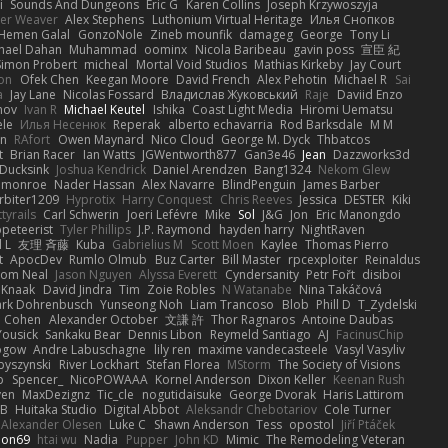
i
Sounds And Dungeons
Eric G
Karen Collins
Joseph Krzywoszyja
ter Weaver
Alex Stephens
Luthonium Virtual Heritage
Илья Снопков
Hemen Galal
GonzoNole
Zineb mounfik
damageg
George
Tony Li
hael Dahan
Muhammad
oominx
Nicola Baribeau
gavin poss
宣臣 紀
Simon Probert
micheal
Mortal Void Studios
Mathias Kirkeby
Jay Court
on
Ofek Chen
Keegan Moore
David French
Alex Pehotin
Michael R
Sai
a
Jay Lane
Nicolas Fossard
Владислав Жуковський
Raje
Daviid Enzo
nov
Ivan R
Michael Keutel
Ishika
Coast Light Media
Hiromi Uematsu
ele
Илья Несенюк
Reperak
alberto echavarria
Rod Barksdale
M M
on
RAfort
Owen Maynard
Nico Cloud
George M. Dyck
Thbatcos
t
Brian Racer
Ian Watts
JGWentworth877
Gan3e46
Jean
Dazzworks3d
Ducksink
Joshua Kendrick
Daniel Arendzen
Bang1324
Nekom Glew
 monroe
Nader Hassan
Alex Navarre
BlindPenguin
James Barber
rbiter1209
Hyprotix
Harry Conquest
Chris Reeves
Jessica
DESTER
Kiki
tyrails
Carl Schwerin
Joeri Lefévre
Mike
Sol
J&G
Jon
Eric Manongdo
peteerist
Tyler Phillips
J.P. Raymond
hayden harry
NightRaven
l L
友理 斉藤
Kuba
Gabrielius M
Scott Moen
Kaylee
Thomas Pierro
t
ApocDev
Rumlo Olmub
Buz Carter
Bill Master
rpcexploiter
Reinaldus
om Neal
Jason Nguyen
Alyssa Everett
Cyndersanity
Petr Fořt
disiboi
 Knaak
David Jindra
Tim
Zoie Robles
N Watanabe
Nina Takáčová
rk Dohrenbusch
Yunseong Noh
Liam Trancoso
Blob
Phill D
T_Zydelski
n Cohen
Alexander October
文謙 許
Thor Ragnaros
Antoine Daubas
Yousick
Sankaku Bear
Dennis Libon
Reymeld Santiago
AJ
FacinusChip
Rogow
Andre Labuschagne
lily ren
maxime vandecasteele
Vasyl Vasyliv
byszynski
River Lockhart
Stefan Florea
MStorm
The Society of Visions
p
Spencer_
NicoPOWAAA
Kornel Anderson
Dixon Keller
Keenan Rush
yen
MaxDezignz
Tic_cle
nogutidaisuke
George Dvorak
Haris Lattirom
 B
Huitaka Studio
Digital Abbot
Aleksandr Chebotariov
Cole Turner
Alexander Olesen
Luke C
Shawn Anderson
Tess
opostol
Jiří Ptáček
ion69
htai wu
Nadia
Pupper
John KD
Mimic
The Remodeling Veteran