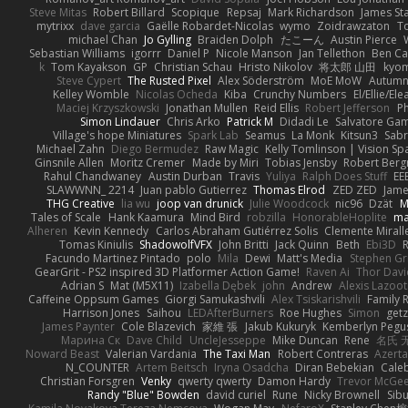
Steve Mitas
Robert Billard
Scopique
Repsaj
Mark Richardson
James St
mytrixx
dave garcia
Gaëlle Robardet-Nicolas
wymo
Zoidrawzaton
T
michael Chan
Jo Gylling
Braiden Dolph
たこーん
Austin Pierce
Sebastian Williams
igorrr
Daniel P
Nicole Manson
Jan Tellethon
Ben Ca
k
Tom Kayakson
GP
Christian Schau
Hristo Nikolov
将太郎 山田
kyo
Steve Cypert
The Rusted Pixel
Alex Söderström
MoE MoW
Autumn
Kelley Womble
Nicolas Ocheda
Kiba
Crunchy Numbers
El/Ellie/El
Maciej Krzyszkowski
Jonathan Mullen
Reid Ellis
Robert Jefferson
Ph
Simon Lindauer
Chris Arko
Patrick M
Didadi Le
Salvatore Ga
Village's hope Miniatures
Spark Lab
Seamus
La Monk
Kitsun3
Sabr
Michael Zahn
Diego Bermudez
Raw Magic
Kelly Tomlinson | Vision Sp
Ginsnile Allen
Moritz Cremer
Made by Miri
Tobias Jensby
Robert Ber
Rahul Chandwaney
Austin Durban
Travis
Yuliya
Ralph Does Stuff
EE
SLAWWNN_ 2214
Juan pablo Gutierrez
Thomas Elrod
ZED ZED
Jame
THG Creative
lia wu
joop van drunick
Julie Woodcock
nic96
Dzät
M
Tales of Scale
Hank Kaamura
Mind Bird
robzilla
HonorableHoplite
m
Alheren
Kevin Kennedy
Carlos Abraham Gutiérrez Solis
Clemente Mirall
Tomas Kiniulis
ShadowolfVFX
John Britti
Jack Quinn
Beth
Ebi3D
Facundo Martinez Pintado
polo
Mila
Dewi
Matt's Media
Stephen G
GearGrit - PS2 inspired 3D Platformer Action Game!
Raven Ai
Thor Dav
Adrian S
Mat (M5X11)
Izabella Dębek
john
Andrew
Alexis Lazoot
Caffeine Oppsum Games
Giorgi Samukashvili
Alex Tsiskarishvili
Family R
Harrison Jones
Saihou
LEDAfterBurners
Roe Hughes
Simon
getz
James Paynter
Cole Blazevich
家維 張
Jakub Kukuryk
Kemberlyn Pegu
Марина Ск
Dave Child
UncleJesseppe
Mike Duncan
Rene
名氏 
Noward Beast
Valerian Vardania
The Taxi Man
Robert Contreras
Azerta
N_COUNTER
Artem Beitsch
Iryna Osadcha
Diran Bebekian
Caleb
Christian Forsgren
Venky
qwerty qwerty
Damon Hardy
Trevor McGe
Randy "Blue" Bowden
david curiel
Rune
Nicky Brownell
Sib