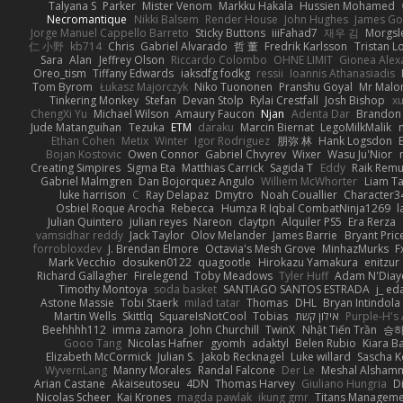
Talyana S
Parker
Mister Venom
Markku Hakala
Hussien Mohamed
Necromantique
Nikki Balsem
Render House
John Hughes
James Go
Jorge Manuel Cappello Barreto
Sticky Buttons
iiiFahad7
재우 김
Morgsl
仁 小野
kb714
Chris
Gabriel Alvarado
哲 董
Fredrik Karlsson
Tristan L
Sara
Alan
Jeffrey Olson
Riccardo Colombo
OHNE LIMIT
Gionea Alex
Oreo_tism
Tiffany Edwards
iaksdfg fodkg
ressii
Ioannis Athanasiadis
Tom Byrom
Łukasz Majorczyk
Niko Tuononen
Pranshu Goyal
Mr Malo
Tinkering Monkey
Stefan
Devan Stolp
Rylai Crestfall
Josh Bishop
xu
ChengXi Yu
Michael Wilson
Amaury Faucon
Njan
Adenta Dar
Brandon 
Jude Matanguihan
Tezuka
ETM
daraku
Marcin Biernat
LegoMilkMalik
Ethan Cohen
Metix
Winter
Igor Rodriguez
朋弥 林
Hank Logsdon
Bojan Kostovic
Owen Connor
Gabriel Chvyrev
Wixer
Wasu Ju'Nior
Creating Simpires
Sigma Eta
Matthias Carrick
Sagida T
Eddy
Raik Rem
Gabriel Malmgren
Dan Bojorquez Angulo
Williem McWhorter
Liam T
luke harrison
C
Ray Delapaz
Dmytro
Noah Couallier
Character3
Osbiel Roque Arocha
Rebecca
Humza R Iqbal CombatNinja1269
l
Julian Quintero
julian reyes
Nareon
claytpn
Alquiler PS5
Era Rerza
vamsidhar reddy
Jack Taylor
Olov Melander
James Barrie
Bryant Pric
forrobloxdev
J. Brendan Elmore
Octavia's Mesh Grove
MinhazMurks
F
Mark Vecchio
dosuken0122
quagootle
Hirokazu Yamakura
enitzur
Richard Gallagher
Firelegend
Toby Meadows
Tyler Huff
Adam N'Diay
Timothy Montoya
soda basket
SANTIAGO SANTOS ESTRADA
j_ ed
Astone Massie
Tobi Staerk
milad tatar
Thomas
DHL
Bryan Intindola
Martin Wells
Skittlq
SquareIsNotCool
Tobias
אילון קשת
Purple-H's 
Beehhhh112
imma zamora
John Churchill
TwinX
Nhật Tiến Trần
승하
Gooo Tang
Nicolas Hafner
gyomh
adaktyl
Belen Rubio
Kiara Ba
Elizabeth McCormick
Julian S.
Jakob Recknagel
Luke willard
Sascha K
WyvernLang
Manny Morales
Randal Falcone
Der Le
Meshal Alsham
Arian Castane
Akaiseutoseu
4DN
Thomas Harvey
Giuliano Hungria
D
Nicolas Scheer
Kai Krones
magda pawlak
ikung gmr
Titans Managem