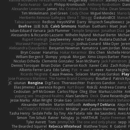
Kamila Novakova Tereza Nemcova
Wogan May
NefaroX
Stanley Chen
Paola Avanzo
Sarah
Philipp Krombusch
Anthony Rosbottom
Dani
Alexander Levenson
James
Ma. Cristina Risoli
Yota chiba
Dean Simon
Tim Winkelmann
Joel Green
Cody Chow
Miguel Mendez
Mario E
Heriberto Reinoso Gallegos
Elena T
Strogg
DaskalosBCE
Maniac
Tabia Lourenco
Redlion
HeyoNSFW
Darry
Wojciech Świątkiewicz
Ja
Beefree
治英 矢島
Caleb Simmons
Nathan
baitham i
Maet
Jean
Iulian-Eduard Varvara
Jack Plummer
Temple Simpson
Jonathan Diaz
Ja
Alessandro & Riccardo Lazzarin
Wilhelm Nylund
Michael Bertin
Michael
Rupert Eveleigh
JaaySweeney
Andrei Tabone
Ruslana Dutchak
Worawut Pongchen
Daniel Jennings
Joshua Conard
Mike Dyer
Jere
Aleksandra Davydenko
Benjamin Newman
Kumatora
Liam Jordan
Mas
Bryn Couser
HanaYou
Hakar Kerarmor
Elric Chen
Michelle Hiro
William Bergen II
Slompy
yotpak
Morgan
Ximo Llopis Barber
Piero
Nicolas Ocheda
Clemente Gonzalez
Sean McSharry
Jack Palmstrom
Dennis Torosyan
Brian Dolan
Cameron Koch
Xavier Caliz
Zach Robyn
Alberto Ferrer Lara
Edo Salvej
Pzit
✧ 𝔪𝔞𝔯𝔦 ✧
eeee
Aurora Nights 
Ricardo Negrete
Саша Ячмень
Solacen
Martynas Gurskas
Play
Jose Francisco Martinez
The Name Brand Company
Bouillard
Patrick Ry
JC
uiiunan
Rongina
DigiTaco
Thierwaechter
Francois Gandon
Aaron 
Elias Jimenez
Lawrence Rogers
Kurt Boyer
Risk 📀
Andreea Cosma
Cedoulain
Jeff McGowan
Carlos Filipe
Oleg
Elsie
Markus Löchte
An
yuijung seo
Imagined Realms
Alani Sanders
Deck
Dane Reisenbigle
Jesse Marku
Allan Wright
Drake Gao
Julileeheehee
Aleksandra Stefano
Alexander Wilhelm
Martin Wittfooth
Anthony F DeMarco
Alejo P
NATTAWOOT PHIMPHAKAN
MrIsklar
Jean-Cassien Marmey
Weird
Tasha Henry
Sedale Pelle
by Tiny
Ale Pašeta
nile
Ike Saunders
Aves A
Simon
Tim Schulz
Ratner
KelsyJay
Jo
HARTHUR
Taylor Freeman
F
Tyler Avirett
Tom
JimmyCNX
The one and only phase
sepp
The Bearded Squirrel
Rebecca Whitehead
Matthew Tronc
R
Gabirél