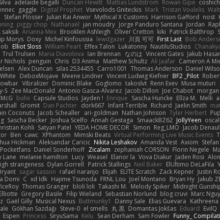
ilva
adelaide begalli
Duncan Hewitt
Mattias Lundstrom
Rowan Gipe
coshich
ennec
gaggle
Digital Prophet
Vsevolods Gniteckis
Mark
Tristan Voulelis
Wal
r
Stefan Plösser
Julian Rai Anwor
Mythical X Customs
Harrison Gafford
nost
nning
piggy chop
Nathanaël
jan moudry
Jorge Panduro Santana
Jordan
Rap
k saksik
Arianna Mex
Brooklen Ashleigh
Oliver Cretton
kiki
Patrick Balthrop
lip Morys
Doxy
Michel Kinfoussia
lewdgazer
川頁 可可
First Last
Bob Anders
bob
Elliot Sloss
William Peart
Effex Talon
Lukatonny
NautiluStudios
Chanaky
Trul Trulsen
Maria Diavolova
Ian Brennan
なのは
Vincent Gates
Jakub Hasa
er Nichols
penguin
Chris
D3 Anima
Matthew Schultz
Ali Jaafar
Cameron A Mi
ielsen
Alex Duncan
silas 2534455
Carro1001
Thomas Anderson
Daniel Wils
 White
DeboxMojave
Meene Lindner
Vincent Ludwig Kiefner
BF2 _Pilot
Rober
rowbar
Vibralizer
Dominic Blake
Goglomo
takoslvt
Renn Exev
Musa muturi
y-S
Zee MacDonald
Antonio Gasca-Alvarez
Jacob Dillon
Joe Chabot
morgan
l McG
buhii
Capsule Studios
Jayden !
Enrique
Sascha Huncke
Elīza M.
Melli
a
arshall
Gromit
Dan Pachter
dork667
Infant Terrible
Richard
Jaelin Smith
mat
ain Coconuts
Jacob Schealler
ari-goldman
Nathan Johnson
Tyler Herbert
Pup
ng
Sascha Becker
Joshua Scelfo
Annah Gestaga
SmaackBZ62
JollyYeen
oscal
ristian Kohli
Satyan Patel
YEDA HOME DECOR
Simon
Reg_LMO
Jacob Denaul
tor
Ben
cawc
XPhantom
Mimski Beats
Virtual Performing Live Music Events
T
shua Hickman
Aleksandar Caricic
Nikita Leshakov
Amanda Vest
Axiom
Stefan
Pocketfans
Daniel Sonderhoff
Zicalam
zephaniah CORSON
Florin Negele
Ma
y Lane
melanie hamilton
Lucy
Weasel
Elanor la
Vova Diakur
Jaden Rosi
Alo
igh strangeness
Dylan Gorrell
Patrick Stallings
Neil Baker
ElUltimo DeLaFila
Bryant
sagar sasson
rafael naranjo
Elijah
ELITE Scratch
Zack Kepner
Justin 
ka Domi
C
xd Idk
Hajime Tsunoda
FRNL Lou
Joel Montano
Bryan Hy
Jakub Z
ViceRoy
Thomas Granger
bloli loli
Takashi M.
Melody Spiker
Midnight Gunshi
Elliotte
Gregory Basile
Filip Wieland
Sebastian Norlund
blog cruvi
Marc Ngu
z
Gaël Gilly
Musical Nexus
Buttmunky1
Danny Sale
Elias Guevara
Kathreena
ale
Gökhan Sazdağı
Steve-0
el smells
丸 黒
Domantas Jokšas
Eduard
EvilQ
Espen
Princess
SiryuSama
Kelu
Sean Derham
Sam Fowler
Funny_ Compilat