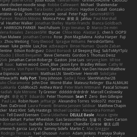
angley
Juan M Ortiz
yusuf kodat
Taliesin River
GrimeOnADime
Cabot3D
ntient chicken noodle soup
Robbe Callewaert
Michael
Shalekendar
Matthew Edgmon
Tara Exotic
Juha Lindfors
Haydon Costall
Gonzako
ristine
Gray
Someone Anyone
sonal
Peter Page
Saturnis#6115
Pureon
Rinalds Miļicins
Monica Pirvu
家俊 吴
Jahluu
Paul Marshall
ral
Heather Walker
Jonathan Shelley
Martín Franchi
Bianca Goldbach
r
HARRISON PARKER
Ned Fullsom
Ergo Venatus
D
Marco De mitri
aleria Rosales
ZerozenSFM
tbycae
Chloe Kiso
Alastair JL
chen li
OOPS!
than Mulwee
Jonathan Correa
Rose
Jhon Magdalena
Aisha Harper
Fuji
xx
Zhou Weitong
Tony Elwood
Sprague Williams
FeroshGirlSims
hewan
luke gentile
Lux_Fox
azbeaupre
Binsei Numao
Quade Zaban
lentine
Edson Rodriguez
Dávid Borsodi
Lil Sleeping Bag
SubToMyYTplz
Studio | Elliott Benjamin
Steve Clements
Gordon S
Thomas Deisz
ýšek
Jonathan Caron-Roberge
Gaston
Jose Luis
seryong kim
till toe
ll
Isaac
katren wood
Deek_Blue
Jason Eyre
Bradley Wilson
Cathy W
a Toyama
Von Piper Flowers
Søren Rosendahl
Van Den Heuvel Matthew
se Espinoza
iiiimmmm
Matthias LN
SteelDriver
Henri49
Solid Jake
tthew Jeffs
Kelly Port
Tony Johnson
Sadie J. Foxx
SilentWatcher28
iulio Chiaramonte
John Doe
Mornè Blake
Mateusz Relinger
Elia ALMALIKI
 Lukkarila
ColdRice25
Anthea Ward
Peter Mark Wittmann
Pascal Scrivani
Hadlah
Kyle Mitrione
Ty Grenier
dddddrdrdrdrdr
Marcell Ceslowsky
 Wight
幸史 松下
Eduardo
Peter Thomson
Sean T
Zero
Ben Gillespie
Paul Lau
Robin Nuen
jeffsarge
Alexandro Torres
Volico72
morzsa
Chen
DaDrood
Laura Pesenti
Brianna Janssen Saldivar
Matthew Chapin
cker
Matz Klint
Sally Hastings
Michael Updike
Alexandra Forman
ova
Tell David Evensen
Daria Udachina
DELILLE Basile
Acura .Ignite
andon dehart
Parker Wheeldon
Gas SessionMedia
정율 이
Owen Carson
r
Roman Kaelin
Isabella
Erickson Foster
Chandler Griese
修汰 山田
omenech garcia
Lucy Vu
Sammy Sidefx
Martin C
Mac Greggor
Rodrigo Terrazas
Yael Ghusoun
Aaron
Adam Jenkins
Pranaya Shakya