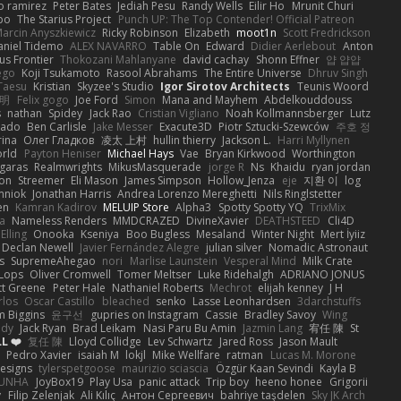
o ramirez
Peter Bates
Jediah Pesu
Randy Wells
Eilir Ho
Mrunit Churi
po
The Starius Project
Punch UP: The Top Contender! Official Patreon
arcin Anyszkiewicz
Ricky Robinson
Elizabeth
moot1n
Scott Fredrickson
aniel Tidemo
ALEX NAVARRO
Table On
Edward
Didier Aerlebout
Anton
s Frontier
Thokozani Mahlanyane
david cachay
Shonn Effner
얍 얍얍
ego
Koji Tsukamoto
Rasool Abrahams
The Entire Universe
Dhruv Singh
Taesu
Kristian
Skyzee's Studio
Igor Sirotov Architects
Teunis Woord
 明
Felix gogo
Joe Ford
Simon
Mana and Mayhem
Abdelkouddouss
s
nathan
Spidey
Jack Rao
Cristian Vigliano
Noah Kollmannsberger
Lutz
nado
Ben Carlisle
Jake Messer
Exacute3D
Piotr Sztucki-Szewców
주호 정
rina
Олег Гладков
凌太 上村
hullin thierry
Jackson L.
Harri Myllynen
orld
Payton Heniser
Michael Hays
Vae
Bryan Kirkwood
Worthington
 garas
Realmwrights
MikusMasquerade
jorge R
Ns
Khaidu
ryan jordan
on
Streemer
Eli Mason
James Simpson
Hollow_Jenza
eje
지환 이
log
mniok
Jonathan Harris
Andrea Lorenzo Mereghetti
Nils Ringlstetter
en
Kamran Kadirov
MELUIP Store
Alpha3
Spotty Spotty YQ
TrixMix
a
Nameless Renders
MMDCRAZED
DivineXavier
DEATHSTEED
Cli4D
Elling
Onooka
Kseniya
Boo Bugless
Mesaland
Winter Night
Mert İyiiz
Declan Newell
Javier Fernández Alegre
julian silver
Nomadic Astronaut
s
SupremeAhegao
nori
Marlise Launstein
Vesperal Mind
Milk Crate
 Lops
Oliver Cromwell
Tomer Meltser
Luke Ridehalgh
ADRIANO JONUS
tt Greene
Peter Hale
Nathaniel Roberts
Mechrot
elijah kenney
J H
rlos
Oscar Castillo
bleached
senko
Lasse Leonhardsen
3darchstuffs
m Biggins
윤구선
gupries on Instagram
Cassie
Bradley Savoy
Wing
ody
Jack Ryan
Brad Leikam
Nasi Paru Bu Amin
Jazmin Lang
宥任 陳
St
L ❤️
复任 陳
Lloyd Collidge
Lev Schwartz
Jared Ross
Jason Mault
Pedro Xavier
isaiah M
lokjl
Mike Wellfare
ratman
Lucas M. Morone
Designs
tylerspetgoose
maurizio sciascia
Özgür Kaan Sevindi
Kayla B
EUNHA
JoyBox19
Play Usa
panic attack
Trip boy
heeno honee
Grigorii
y
Filip Zelenjak
Ali Kılıç
Антон Сергеевич
bahriye taşdelen
Sky JK Arch