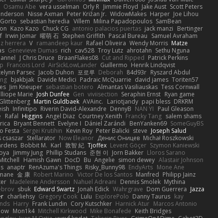
Osamu Abe
vera usselman
Orly R
Jimmie Floyd
Jake Aust
Scott Peters
enderson
Nisse Axman
Peter Križan Jr.
WidowMakes
Harper
Joe Lihou
Gorto
sebastian heredia
Villem
Milina Papadopoulos
SamBean
eon
Kazo Kazo
Chuck CG
antonio palacios puertas
jack manzi
Bertinger
f
Irwin Jomar
曜萌 石
Stephen Griffith
Pascal Bureau
Samuel Avraham
z herrera
V
ramandeep kaur
Rafael Oliveira
Wendy Morris
Matze
as
Genevieve Dumas
rich
cav528
Troy Lutz
ahrotahn
Sethu Nguna
lannel
J Chris Druce
BraanFlakes08
Cut and Ripped
Patrick Perkins
p
Francois Lord
AirSickLowLander
Guillermo
Henrik Lindqvist
telynn Parsec
Jacob Duhon
포로루
Deborah
84d93r
Ryszard Abdul
ang
bjakbjak
Davide Medici
Padraic McQuarrie
david james
Toriten57
es
Jim Kneuper
sebastian botero
Almantas Vasiliauskas
Tess Cornwall
lliope Marie
Josh Dunfee
Gen
viviisection
Seraphin Ernst
Ryan game
 Glittenberg
Martin Guldbaek
AVAinc.
Lariotjandy
papi bless
DRKRM
ish
Infinitipo
Riverin David-Alexandre
DennyB
NAN YI
Paul Gleason
e
Rafal
Higgins
Angel Diaz
Courtney Xenith
Francky Tang
salem shams
rica
Bryant Bennett
Evelyne I
Dániel Zarándi
BenYanken69
SomeGuyBS
o Festa
Sergei Krutihin
Kevin Roy
Peter Balicki
steve
Joseph Salud
 csaszar
Stellarator
Now Eleanor
Денис Оницев
Michał Roszkowski
ardens
Bobbit M.
Karl
敦智 紀
Tjoffex
Levent Göçer
Szymon Kaniewski
joya
Jimmy Jung
Phillip Studans
준현 이
Jorn Bakker
Lloros Sarano
Mitchell
Hamish Gawn
DocD
Bu
Angelie
simon dewey
Alastair Johnson
ps
anaptr
RenAzuma's Things
Risky_Bunny98
EndyArts
Mone Ane
pmane
金 康
Robert Marino
Victor De los Santos
Manfred
Philipp Jainz
ter
Madeleine Andersson
Nahuel Adreani
Dennis Smolek
Mythina
ebrov
sbuk
Edward Swartz
Jonah Edick
Wahrgrave
Dom Guerrera
Jazza
er
charliehsy
Gregory Cook
Lulu
ExplorePolo
Danny Taurus
kay
nds
Harry
Frank Lundin
Cory Kutschker
Harnick Atur
Marcos Antonio
how
Mon1k4
Mitchell Kirkwood
Mike Bonafede
Keith Bridges