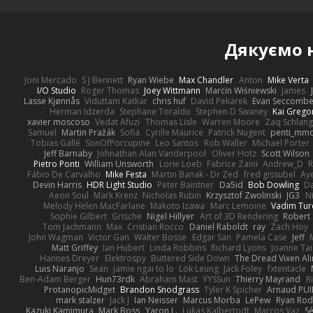
Дякуємо
Joni Mercado
S J Bennett
Ryan Wiebe
Max Chandler
Anton
Mike Verta
I/O Studio
Roger Thomas
Joey Wittmann
Marcin Wiśniewski
James
Lasse Kjønnås
Viduttam Katkar
chris huf
David Pekarek
Evan Seccomb
Herman Idzerda
Stephane Toraldo
Stephen D Swaney
Kai Grego
xavier moscoso
Vedat Afuzi
Thomas Lisle
Warren Moore
Zaq Schlang
Samuel
Martin Pražák
Sofia
Cyrille Maurice
Patrick Nugent
penti_mm
Tobias Gallé
SonOfPorcupine
Leo Santos
Rob Waller
Michael Porter
Jeff Barnaby
Johnathan Alan Vanderpool
Oliver Hotz
Scott Wilson
Pietro Ponti
William Unsworth
Lorie Loeb
Fabrice Zaini
Andrew_D
R
Fábio De Carvalho
Mike Festa
Martin Banak - Dr Zed
fred gissubel
Aye
Devin Harris
HDR Light Studio
Peter Baintner
Da5id
Bob Dowling
Da
Aeon Soul
Mark Krenz
Nicholas Rubin
Krzysztof Zwolinski
JG3
N
Melody Helen MacFarlane
Makoto Izawa
Marc Lemoine
Vadim Tur
Sophie Gilbert
Grische
Nigel Hillyer
Art of 3D Rendering
Robert
Tom Jachmann
Max
Cristian Rocco
Daniel Raboldt
ray
Zach Hoy
John Wagman
Victor Gan
Walter Bosse
Edgar San
Pamela Case
Jeff
Matt Griffey
Ian Hubert
Linda Robbins
Richard Lyons
Joanne Tai
Hannes Dreyer
Elektrospy
Buttered Side Down
The Dread Vixen Al
Luis Naranjo
Sean
jamie ngai to lo
Lök Leung
Jack Foley
fxtentacle
Ben-Adam Berger
Hun73rdk
Abraham Mast
YYSSun
Thierry Mayrand
R
ProtanopicMidget
Brandon Snodgrass
Tyler K Spicher
Arnaud PU
mark stalzer
Jack J
Ian Neisser
Marcus Morba
LePew
Ryan Rod
Kazuki Kamimura
Mark Boss
Yaron L.
Lukas Kalbertodt
Marcos Vaz
Sé