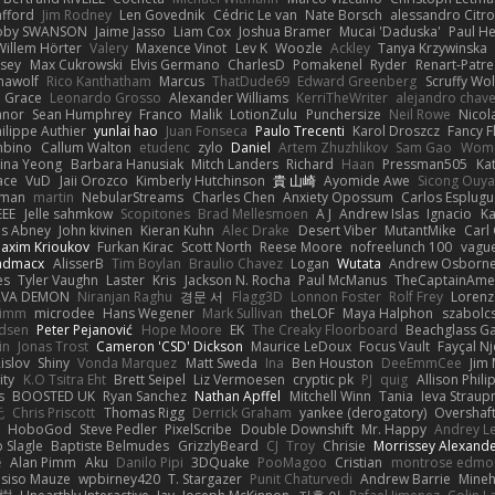
afford
Jim Rodney
Len Govednik
Cédric Le van
Nate Borsch
alessandro Citro
oby SWANSON
Jaime Jasso
Liam Cox
Joshua Bramer
Mucai 'Daduska'
Paul H
Willem Hörter
Valery
Maxence Vinot
Lev K
Woozle
Ackley
Tanya Krzywinska
sey
Max Cukrowski
Elvis Germano
CharlesD
Pomakenel
Ryder
Renart-Patr
mawolf
Rico Kanthatham
Marcus
ThatDude69
Edward Greenberg
Scruffy Wol
 Grace
Leonardo Grosso
Alexander Williams
KerriTheWriter
alejandro chave
eanor
Sean Humphrey
Franco
Malik
LotionZulu
Punchersize
Neil Rowe
Nicol
ilippe Authier
yunlai hao
Juan Fonseca
Paulo Trecenti
Karol Droszcz
Fancy F
mbino
Callum Walton
etudenc
zylo
Daniel
Artem Zhuzhlikov
Sam Gao
Wom
ina Yeong
Barbara Hanusiak
Mitch Landers
Richard
Haan
Pressman505
Ka
ace
VuD
Jaii Orozco
Kimberly Hutchinson
貴 山崎
Ayomide Awe
Sicong Ouy
gman
martin
NebularStreams
Charles Chen
Anxiety Opossum
Carlos Esplugu
EEE
Jelle sahmkow
Scopitones
Brad Mellesmoen
A J
Andrew Islas
Ignacio
Ka
s Abney
John kivinen
Kieran Kuhn
Alec Drake
Desert Viber
MutantMike
Carl
axim Krioukov
Furkan Kirac
Scott North
Reese Moore
nofreelunch 100
vague
admacx
AlisserB
Tim Boylan
Braulio Chavez
Logan
Wutata
Andrew Osborn
es
Tyler Vaughn
Laster
Kris
Jackson N. Rocha
Paul McManus
TheCaptainAme
RVA DEMON
Niranjan Raghu
경문 서
Flagg3D
Lonnon Foster
Rolf Frey
Lorenz
rimm
microdee
Hans Wegener
Mark Sullivan
theLOF
Maya Halphon
szabolcs
idsen
Peter Pejanović
Hope Moore
EK
The Creaky Floorboard
Beachglass G
in
Jonas Trost
Cameron 'CSD' Dickson
Maurice LeDoux
Focus Vault
Fayçal N
islov
Shiny
Vonda Marquez
Matt Sweda
Ina
Ben Houston
DeeEmmCee
Jim 
ity
K.O Tsitra Eht
Brett Seipel
Liz Vermoesen
cryptic pk
PJ
quig
Allison Phili
s
BOOSTED UK
Ryan Sanchez
Nathan Apffel
Mitchell Winn
Tania
Ieva Strau
无
Chris Priscott
Thomas Rigg
Derrick Graham
yankee (derogatory)
Overshaf
HoboGod
Steve Pedler
PixelScribe
Double Downshift
Mr. Happy
Andrey L
 Slagle
Baptiste Belmudes
GrizzlyBeard
CJ
Troy
Chrisie
Morrissey Alexand
e
Alan Pimm
Aku
Danilo Pipi
3DQuake
PooMagoo
Cristian
montrose edmo
usiso Mauze
wpbirney420
T. Stargazer
Punit Chaturvedi
Andrew Barrie
Mine