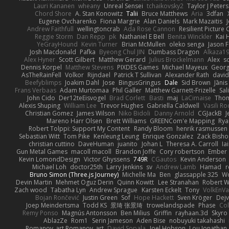
Lauri Kananen
wheany
Unreal Sensei
tchaikovsky2
Taylor J Peters
Chord Shore
A. Stan Konowitz
Talii
Bruce Matthews
Aria
3dfan
Eugene Ovcharenko
Fiona Margrie
Alan Daniels
Mark Mazaitis
J
Andrew Faithfull
wellingtoncrab
Ada Rose Cannon
Resilient Pictur
Reggie Storm
Dan Repp
pk
Nathaniel E Bell
Benita Winckler
Kai 
YeGrayHound
Kevin Turner
Brian McMullen
oleko senga
Jason 
Josh Macdonald
Pafka
Byeong Chul JIN
Dumbass Dragon
Alkaza1
Alex Hyner
Scott Gilbert
Matthew Gerard
Julius Brockelmann
Alex
so
Dennis Korpel
Matthew Stevens
PIXDES Games
Michael Mayeux
Georg
AsTheRainFell
Volkor
Rijndael
Patrick T Sullivan
Alexander Rath
davi
Beefyblimps
Joakim Dahl
Jose
BingusGringus
Dale
Sid Brown
Jānis
Frans Verbaas
Adam Murtomaa
Phil Galler
Matthew Garnett-Frizelle
Sal
John Cido
Der12teEisvogel
Brad Corlett
Basti
maj
LaCimaise
Thom
Alexis Shuping
William Lee
Trevor Hughes
Gabriella Caldwell
Vasili R
Christian Gomez
James Wilson
Niko Bidoli
Danny Arnold
CGJackB
J
Mareno Harr Olsen
Brett Williams
GREENCom'e Mapping
Rya
Robert Tolppi: Support My Content
Randy Bloom
henrik rasmussen
Sebastian Witt
Tom Pike
Kenleung Leung
Enrique Gonzalez
Zack Bish
christian cuttino
DaveHuman
juanito
Johan L
Theresa A. Carroll
Ia
Gun Metal Games
macoll macoll
Brandon Joffe
Cory robertson
Ember
Kevin LomondDesign
Victor Ghyssens
749R
CGautos
Kevin Anderson
Michael Loh
doctor25th
Larry Jenkins
sv
Andrew Lamb
Hamad
r
Bruno Simon (Three.js Journey)
Michelle Ma
Ben
glassapple 325
W
Devin Martin
Mehmet Oguz Derin
Quinn Kowitt
Lee Stranahan
Robert W
Zach wood
Tabatha Lyn
Andrew Sprague
Karsten Eckelt
Tony
VolkEnV
Bojan Rončević
Justin Green
Sof
Hope Hackett
Sven Kröger
Dej
Joep Meindertsma
Todd KS
景琦 张景琦
trowelandspade
Phase
Col
Remy Ponso
Magnús Antonsson
Ben Milius
Griffin
rayhaan.3d
Skyro
AblazZe
Rom1
Serin Jameson
Aden Bise
nobuyuki takahashi
Romanov_art Romanov_art
David Sopala
Joel Hobson
Lou Jonathan