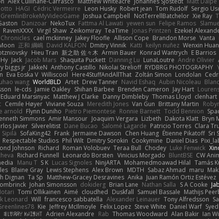
on
Alex Cullinane-Carrasco
Matthew Whiteacre
Johannes Sjöstedt
Matt Dalpé
 otto
HAGI
Cédric Vermeirre
Leon Husky
Robert jean
Tom Rudolf
Sergio Us
GremlinBrokeMyVideoGame
Joshua Campbell
NotTerrellBatchelor
Xie Ray
T
Gaston
Danizoar
NekoTux
Fattma Al Lawati
yewen sun
Felipe Ramos
Slamue
RavenXXXX
Virgil Shaw
Zeikomiray
TeaTime
Jonas Printzen
Ezekiel Alexand
 Chronicles
cael mckinney
Jakey Floofle
Allison Cope
Brandon Morse
Vanta
Moon
正和 綱嶋
David KALFON
Dmitry Vinnik
Katti
keilyn nuñez
Wenxin Hua
otzniovsky
Hieu Tran
新之助 佐々木
Armin Bauer
Konrad Wantrych
E Barrios
 Hy
Jack
Jacob Mars
Shaquita Puckett
Danning Lu
LunaLoutre
Andre Olivier
ry biggs jr
JakkeN
Anthony Castillo
Nikolai Strelioff
RYDBRG PHOTOGRAPHY
n
Eva Eoska V
Williscool
Here4StuffAndAllThat
Zoltán Simon
Londolan
Cedr
uhao wang
WorldBLD
Artet
Drew Tanner
Navid Eshaq
Aubin Nicoleau
Blan
ksson
le-cds
Jamie Oakley
Shihan Barbee
Brenden Cameron
Jay Hart
Lourens
Eduard Marsinyac
Matthew J Clarke
Danny Dimbleby
Thomas Lloyd
clenhart
t
Cemile Høyer
Viviane Souza
Meredith Jones
Van Gun
Brittany Martin
Roby
e arnold
Flynn Duniho
Pietro Piemontese
Ronnie Barnett
Todd Bennion
Spac
enneth Simmons
Amir Mansour
Joaquim Vergara
Lizbeth
Dakota Klatt
Bryn M
rlos Javier
Silverelitist
Dane Bucao
Salomé Lagarde
Patricio Torres
Clara Tr
 Sipilä
SofaKing42
Frank
Jermaine Dawson
Chen Huang
Étienne Pikatoff
Sri 
Respectable Studios
Phil Wilt
Dmitry Sorokin
Cookymine
Daniel Dias
Pixi_l
ond Johnson
Richard
Roman Volobuev
Teraa Bull
Chodey
Luke Fenwick
Xin
cheva
Richard Funnell
Leonardo Borsten
Vinicius Morgado
BluntBSE
CW Anim
edia
Manu T
S K
Lucas Signoles
NinjARTA
Mohamedmoawad Hilal
Tamás Ku
les
Blaine Gray
Lewis Stephens
Alex Brown
MDTH
Sabaz Ahmad
maru
Mak
h Dignan
Ta Sp
Matthew-Gracey Desravines
Anika
Juan Ramón Ortiz Estévez
ombrinck
Johan Simonsson
dokiderg
Brian Lane
Nathan Salla
S A Cooke
Ja
otari
Tomi Ollikainen
Aimé
cloudhed
Duskfall
Samuel Bassale
Mathijs Pee
k Leonard
Will
francesco sabbatella
Alexander Leinauer
Tony Alfredsson
Sa
Greenlines78
Kie
Jeffrey McIlmoyle
Felix Lopez
Steve White
Daniel Warf
Syed
n
ꌃ꒒ꀎꋪꋪꌩ ꀘꈤꀤꁅꃅ꓄
Adrien Alexandre
Rab
Thomas Woodward
Alan Bakir
Ian W