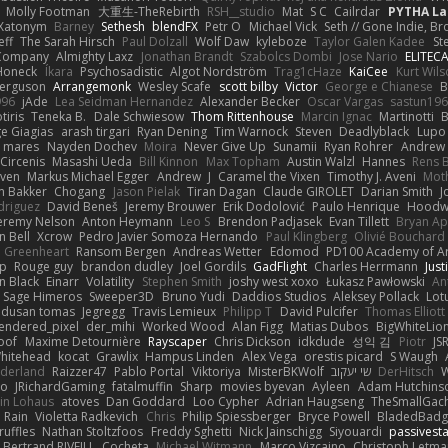
Molly Footman
大重生-TheRebirth
RSH__studio
Mat
S C
Cailrdar
PYTHA La
Xatonym
Barney
Sethesh
blendFX
Petr O
Michael Vick
Seth // Gone Indie, Bro
eff
The Sarah Hirsch
Paul Dolzall
Wolf Daw
kyleboze
Taylor Galen Kadee
St
e Company
Almighty Laxz
Jonathan Brandt
Szabolcs Dombi
Jose Nario
ELITEC
Honeck
Íkara
Psychosadistic
Algot Nordström
Trag1cHaze
KaiCee
Kurt Wils
Ferguson
Arrangemonk
Wesley Scafe
scott bilby
Victor
George e Chianese
B
996
jAde
Lea Seidman Hernandez
Alexander Becker
Oscar Vargas
sastun19
tiris
Teneka B.
Dale Schwiesow
Thom Rittenhouse
Marcin Ignac
Martinotti
B
e Giagias
arash tirgari
Ryan Dening
Tim Warnock
Steven
Deadlyblack
Lupo
d mares
Nayden Dochev
Moira
Never Give Up
Sunamii
Ryan Rohrer
Andrew 
 Circenis
Masashi Ueda
Bill Kinnon
Max Topham
Austin Walzl
Hannes
Rens 
iven
Markus Michael Egger
Andrew
J
Caramel the Vixen
Timothy J. Aveni
Mot
 Bakker
Chogang
Jason Pielak
Tiran Dagan
Claude GIROLET
Darian Smith
J
odriguez
David Beneš
Jeremy Brouwer
Erik Dodolović
Paulo Henrique
Hoodw
eremy Nelson
Anton Heymann
Leo S
Brendon Padjasek
Evan Tillett
Bryan Ap
n Bell
Xcrow
Pedro Javier Somoza Hernando
Paul Klingberg
Olivié Bouchard
Greenheart
Ransom Bergen
Andreas Wetter
Edomod
PD100 Academy of Ar
op
Rouge guy
brandon dudley
Joel Gordils
GadFlight
Charles Herrmann
Just
in Black
Einarr
Volatility
Stephen Smith
joshy west xoxo
Łukasz Pawłowski
An
Sage Himeros
Sweeper3D
Bruno Yudi
Daddios Studios
Aleksey Pollack
Lot
dusan tomas
Jegregg
Travis Lemieux
Philipp T
David Pulcifer
Thomas Elliott
endered_pixel
der_mihi
Worked Wood
Alan Figg
Matias Dubos
BigWhiteLio
oof
Maxime Detournière
Rayscaper
Chris Dickson
idkdude
성익 김
Piotr
JS
hitehead
kocat
Grawlix
Hampus Linden
Alex Vega
orestis picard
S Waugh
aderland
Raizzer47
Pablo Portal
Viktoriya
MisterBKWolf
שי יעקוב
DerHitsch
W
vo
JRichardGaming
fatalmuffin
Sharp
movies byevan
Ayleen
Adam Hutchins
in Lohaus
atoves
Dan Goddard
Loo Cypher
Adrian Haugseng
TheSmallGac
Rain
Violetta Radkevich
Chris
Philip Spiessberger
Bryce Powell
BladedBadg
ruffles
Nathan Stoltzfoos
Freddy Sghetti
Nick Jainschigg
Siyouardi
passivest
Bertrand RIVEILL
Cocheta
Michael Witmann
Marco Vizcaino
Christoph Letma