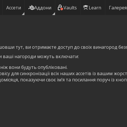
Ассети
Аддони
Vaults
Learn
Галерея
шовши тут, ви отримаєте доступ до своїх винагород без
и ваші нагороди можуть включати:
 ніж вони будуть опубліковані.
ісу для синхронізації всіх наших ассетів із вашим жорс
омісяця, показуючи своє ім’я та посилання поруч із кно