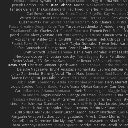
Polina Leskova
Sylvain
Traxus
Jehad Maddah
재윤 옥
Irma Anderss
Joseph Combs
Khalid
Brian Tabone
MarzZ
Well Misinformed
charlie
Tenzide Gallery
TheAuraStandard
Paul Friedl
Charles
Michael Dunphy
Carl-Edwin
retro rocks
EasedChunk2
RayePixlrKay
Houston 
Wilbert Schuurman Hess
yuna yamamoto
Derek Carlin
Ben Watts
Dusan Runtak
Per Gouras
Kaitlyn Matchem
SBS
Chance K
Mistral
Pascal Creative Design
Kelvin Yim
Yaroslav Leschenko
AI videomaking
ThatRamenDude
CluelessArt
Cергей Лозенко
Emmett Peck
Stefan Sc
Jarod
Dinki
Alexey Vaitvud
Udi
Yurii Antonyuk
estuine
Queen Sitra
Fy
vito schaniel
Ashley Cline
CHERRII
Tryvon Pittman
Heli Aldridge
jer
Patrick Zulke
Fran Aspen
Freyka V
Taylor Gonzalez
Trevor Seitz
Aaro
Rafael Santisteban Baumgartner
Fenrir Fawkes
MaddieMooMoon
sh
Brett Schmidt
Adam Derenne
Daniel Vera Morales
Mattias Eri
NeckbeardLover445
Lucian
cooshy
Toms Seglins
Fuller Pendleton
BetterAsBad _
RO
SwunkusSwede
hauke lienau
HAR
valsekamerplan
Kevin Jeryd
Christian Tennant
SporkSkaffel
Zac Zabawa
Junzhe Zhu
nat
Daisuke Nagasawa
Bruf4
Anastasia Komaritska
Laurent Belcour
K
Jenya Zenchenko
Burning Astral
Three Hats
Jamonidas
Soul Evans
Ca
Marco Evangelisti
Jack Kibble-White
MTU1500
Jordan Krakowski
Juuso
Bob F
Matt
Zoemoney
Azula
Christopher Johansen
Harry Merrett
Liquid Cooled
Nadia
Skedo
Pedro Viana
Oleksii Komarov
Can
Desm
Carlos Ramírez
Arianna Montanari
Ikkeii
Shannonigans
Maggie Ray
Lisa Anders
Angus McAloon
George Willaman
Sparazza D
RKG m
Nastassia Reutskaya
Chris Wintermyer
Liam Davis
chris reis
Ross
sty
sinsin
Ken Ishikawa
Stanislav
ryan mrazik
峻辰 朱
Joshua Jacobs
Josep
Alec Keck
halle stoeppler
david
jstevens
Martín Niz Tutoriales
C
YUKI SHIBUTANI/ YUN
Trevor Larson
Aaron
Maxim Nordentz
Caio N
Fangzahn Aviation Studios
colinangusstudio
Mike L.
Chuck Morris
Mar
Kaleo/Dalton
Duzemine
Kim Myeong Soom
nicolaspetton
Alan Stoll
Chem
Anthony Delasanta
Minja Lojanica
roddye
Melissa Farrell
Stilia