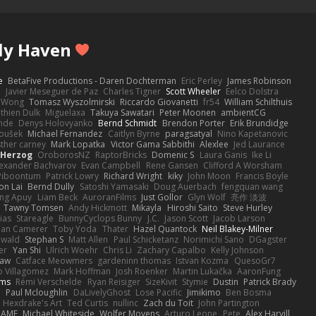
ly Haven
e
BetaFive Productions - Daren Dochterman
Eric Perley
James Robinson
o
Javier Meseguer de Paz
Charles Tigner
Scott Wheeler
Eelco Dolstra
a Wong
Tomasz Wyszolmirski
Riccardo Giovanetti
fr54
William Schilthuis
thien Dulk
Miguelaxa
Takuya Sawatari
Peter Moonen
ambientCG
nde
Denys Holovyanko
Bernd Schmidt
Brendon Porter
Erik Brundidge
loušek
Michael Fernandez
Caitlyn Byrne
paragsatyal
Nino Kapetanovic
sther carney
Mark Lopatka
Victor Gama Sabbithi
Alexlee
Jed Laurance
 Herzog
OroborosNZ
RaptorBricks
Domenic S
Laura Ganis
Ike Li
exander Bachvarov
Evan Campbell
Rene Gansen
Clifford A Worsham
 Piboontum
Patrick Lowry
Richard Wright
kiky
John Moon
Francis Boyle
on Lai
Bernd Dully
Satoshi Yamasaki
Doug Auerbach
fengquan wang
ng Apuy
Liam Beck
AuroranFilms
Just Gollor
Glyn Wolf
亮作 淡波
Tawny Tomsen
Andy Hickmott
Mikayla
Hiroshi Saito
Steve Hurley
ias
Stareagle
BunnyCyclops Bunny
J.C.
Jason Scott
Jacob Larson
lan Camerer
Toby Yoda
Thater
Hazel Quantock
Neil Blakey-Milner
ewald
Stephan S
Matt Allen
Paul Schicketanz
Norimichi Sano
DGagster
er
Yan Shi
Ulrich Woehr
Chris Li
Zachary Capalbo
Kelly Johnson
paw
Catface Meowmers
gardeninn thomas
Istvan Kozma
QuesoGr7
o Villagomez
Mark Hoffman
Josh Roenker
Martin Lukačka
AaronFung
lms
Rémi Verschelde
Ryan Reisiger
SizeKivit
Stymie
Dustin
Patrick Brady
Q
Paul Mcloughlin
DaLivelyGhost
Lose Pacific
Jimikimo
Ben Bosma
Hexdrake's Art
Ted Curtis
nullinc
Zach du Toit
John Partington
RAME
Michael Whiteside
Wolfer Moyens
Arturo Leone
Pete
Alex Harvill