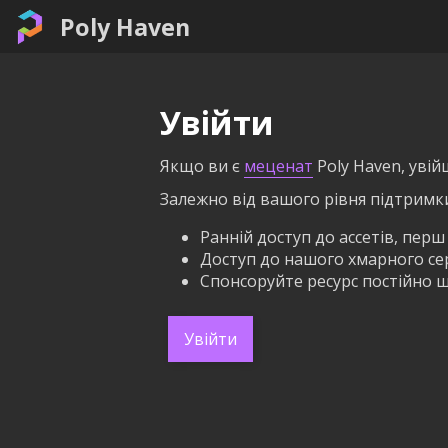
Poly Haven
Увійти
Якщо ви є
меценат
Poly Haven, увій
Залежно від вашого рівня підтримк
Ранній доступ до ассетів, перш
Доступ до нашого хмарного серв
Спонсоруйте ресурс постійно щ
Увійти