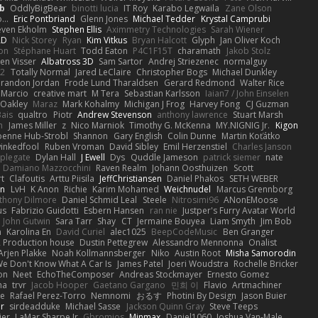
b
OddlyBigBear
binotti lucia
IT Roy
Karabo Legwaila
Zane Olson
...
Eric Pontbriand
Glenn Jones
Michael Tedder
Krystal Camprubi
even Ekholm
Stephen Ellis
Aximmetry Technologies
Sarah Wiener
AD
Nick Storey
Ryan
Kim Vitkus
Bryan Halcott
Glyph
Jan Oliver Koch
on
Stéphane Huart
Todd Eaton
P4C1F15T
charamath
Jakob Stolz
en Visser
Albatross 3D
Sam Sartor
Andrej Striezenec
normalguy
62
Totally Normal
Jared LeClaire
Christopher Bogs
Michael Dunkley
randon Jordan
Frode Lund Tharaldsen
Gerard Redmond
Walter Rice
 Marcio
creative mart
M Tera
Sebastian Karlsson
Iaian7 / John Einselen
Oakley
Maraz
Mark Kohalmy
Michigan J Frog
Harvey Fong
CJ Guzman
Bais
qualtro
Piotr
Andrew Stevenson
anthony lawrence
Stuart Marsh
h
James Miller
z
Nico Marniok
Timothy G. McKenna
MY.NIGNIG Jr.
Kigon
oenne Hub-Strobl
Shannon
Gary English
Colin Dunne
Martin Koťátko
inkedfool
Ruben Vroman
David Sibley
Emil Herzenstiel
Charles Janson
plegate
Dylan Hall
J Ewell
Dys
Quddle Jameson
patrick siemer
nate
Damiano Mazzocchini
Raven Realm
Johann Oosthuizen
Scott
t
Clafoutis
Arttu Piisila
JeffChristiansen
Daniel Phakos
SETH WEBER
in
LvH
K Anon
Richie
Karim Mohamed
Weichnudel
Marcus Grennborg
thony Dilmore
Daniel Schmid Leal
Steele
Nitrosimi96
ANonEMoose
us
Fabrizio Guidotti
Esbern Hansen
ran nie
Justper's Furry Avatar World
John Gutwin
Sara Tarr
Shay
CT
Jermaine Bouyea
Liam Smyth
Jim Bob
n
Karolina En
David Curiel
alec1025
BeepCodeMusic
Ben Granger
R Production house
Dustin Pettegrew
Alessandro Mennonna
Onalist
Arjen Plakke
Noah Kollmannsberger
Niko
Austin Root
Misha Samorodin
e Don't Know What A Car Is
James Patel
Joeri Woudstra
Rochelle Bricker
on
Neet
EchoTheComposer
Andreas Stockmayer
Ernesto Gomez
ha
trvr
Jacob Hooper
Gaetano Gargano
민희 이
Flavio
Artmachiner
e
Rafael Perez-Torro
Nemnomi
おるす
Photini By Design
Jason Buier
ar
sirdeadduke
Michael Sasse
Jackson Quinn Gray
Steve Teeps
ier
LaMar Sharpe Jr
Gbromios
Minmax
Daniel1060
Joshua Van-Male