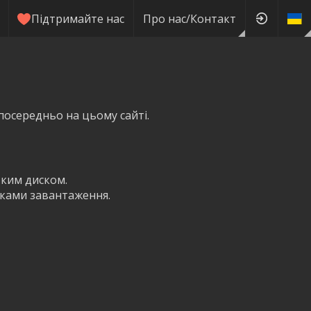
Підтримайте нас
Про нас/Контакт
посередньо на цьому сайті.
тким диском.
пками завантаження.