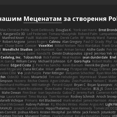
 нашим
Меценатам
за створення Po
Max Christian Pohle
Scott DeWoody
Douglas K.
Yorik van Havre
Ernst Brond
JS
KangaroOz 3D
Leif Pedersen
Tomasz Muszyński
Roberd Palm
Lampantin
e
Manfred Knorr
PaulR
Malcolm Dwyer
Derek Carlin
RF
Wendy Ward
Fiann
r
Robert Angone
James Rogers
Calinou
Alan Gregory
Paul O' Grady
Phyl
Lu
er
Chase Stone
Conicer
VoxelKei
Mikkel Nielsen
Nico Wardakas
Frank Gra
d
Mondlicht Studios
Jack Humbert
Gun
Arman Sernaz
Atdhe Gashi
Petr H
Puzzlebox Props
Justin
honda78
Dimitri Diakopoulos
zgred
Jen Hao Yeh
e
Cadalog, Inc.
Tobias Rösli
Rick Palmer
Neal Huston
sean dunderdale
Erel
.H. García
William Carey
Michael B Johnson
G.P
Goro Fujita
Robert Wallis
Al
theist
Edgard Costa
JJ
Pere Pau Sancho
Kevin Barnum
Henrik Berglund
Jay
niel Fitzgerald
Dana McCabe
Miket
jehrmaig
f1rstpers0n
Peggy O'Brien
Jas
icolas Côté
V-o
Josh Purple
Peter Rittinger
Benjamin Schechter
Ryan Won-Me
chin
Odin3D
Travis
Moiarte3d
Tim van Helsdingen
WyrmHead
Shawn Miller
 Simpson
Nizzero
Ritchie Owens
Agon Ushaku
Zisis Psalidas
Nelson C
Matth
Bernhard Hoffmann
Will Hattingh
Perard-Gayot
Bryan C
Bojan Spasojevic
A
Modicolitor
Frank Riccobono
Shaw Kaake
Panagiotis Tourlas
果冻_JS
Dave Li
Mahe Dewan
Finn Bear
Ivan Sepulveda
Gabor Z
Jeremy Park
Cameron Keff
insa
Laura Kimmel
Timo Muraja
Tom Norman
Rodney Schmidt
Arioch Snow
Marielli Vichique
Primaris
Kirt Blackwood
mark wrabel
James Harrison
Alvar
ichard McGowan
Aubrey Pullman
R.J. Rhodes Writes
Atelier Argos Art
Light Fi
IRAVAUD
Joseph Catrambone
HippoThalamus
Sean Kennedy
Tomek LECOC
en-Corrent
Joshua Albers
Kristen Westphal
Jon White
Jack Fenech
Jotunkottr
bastien Tricoire
Masanori Tottori
QuirkyTopHat
ReJ aka Renaldas Zioma
VF