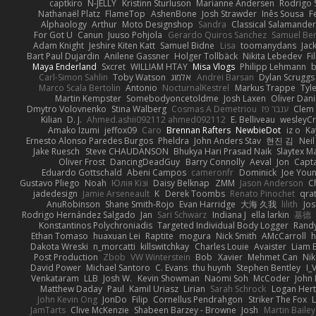
captkiro
N-JELLY
Kristinn Sturluson
Marianne Andersen
Rodrigo S
Nathanaël Platz
FlameTop
AshenBone
Josh Strawder
Inês Sousa
F
Alphaology
Arthur
Moto Designshop
Sandra
Classical Salamande
For Got U
Canun
Juuso Pohjola
Gerardo Quiros Sanchez
Samuel Be
Adam Knight
Jeshire Kiten Katt
Samuel Bidne
Lisa
toomanydans
Jac
Bart Paul Dujardin
Anilene Gassner
Holger Tollbäck
Nikita Lebedev
Fi
Maya Enderland
Sxcret
WILLIAM HTAY
Misa Vlogs
Philipp Lehmann
Carl-Simon Sahlin
Toby Watson
אלמוג
Andrei Barsan
Dylan Scruggs
Marco Scala Bertolin
Antonio
NocturnalKestrel
Markus Trappe
Tyl
Martin Kempster
Somebodyoncetoldme
Josh Laxen
Oliver Dan
Dmytro Volovnenko
Stina Walberg
Cosmas A Demetriou
ענבר פז
Clem
Kilian
D. J.
Ahmed.ashii092112 ahmed092112
E. Belliveau
wesleyC
Amako Izumi
jeffox09
Caro
Brennan Rafters
NewbieDot
iz o
Ka
Ernesto Alonso Paredes Burgos
Pheldra
John Anders Stav
현진 김
Nei
Jake Ruesch
Steve CHAUDANSON
Bhukya Hari Prasad Naik
Slaytex M
Oliver Frost
DancingDeadGuy
Barry Connolly
Aeval
Jon
Capt
Eduardo Gottschald
Abeni Campos
cameronfr
Dominick
Joe You
Gustavo Pliego
Noah
Юлія Кізі
Daisy Belknap
ZMM
Jason Anderson
Ch
jadedesign
Jamie Arseneault
K
Derek Toombs
Renato Pinochet
qra
AnuRobinson
Shane Smith-Rojo
Evan Harridge
大海 久我
lilith
Jo
Rodrigo Hernández Salgado
Jan
Sari Schwarz
Indiana J
ella larkin
基德
Konstantinos Polychroniadis
Targeted Individual Body Logger
Rand
Ethan Tomaso
huaxuan Lei
Raptite
mogura
Nick Smith
AMcCarroll
h
Dakota Wreski
n_morcatti
killswitchkay
Charles Louie
Avaister
Liam 
Post Production
Zbob
VW Winterstein
Bob
Xavier
Mehmet Can
Ni
David Power
Michael Santoro
C. Evans
thu huynh
Stephen Bentley
I_
Venkataram
LLB
Josh W.
Kevin Showman
Naomi Soh
McCoder
John 
Matthew Daday
Paul
Kamil Uriasz
Lirian
Sarah Schrock
Logan Hert
John Kevin Ong
JonDo
Filip
Cornellus Pendrahgon
Striker The Fox
L
JamTarts
Clive McKenzie
Shabeen Barzey - Browne
Josh
Martin Bailey