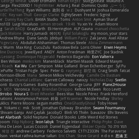
George Wheat
Oliver Erdmann
Kenan Regez
sludgybeast
Mukund A
canga
Flex2006D !
NightWriter
Arturo J. Real
Dominic Qusto
ぶー うじ
urtleTheThing
Ryan Williams
政則 谷
w z
Dushyant M
Joshua Esmeralda
l EC
Key van Thull
George Clarke
EightySeven
Frederic Sigrist
er
Danny Ray Clark
BAMA Studio
Toms
Anton Smit
Ayman Sharaf
ns103
Luigi Macaluso
simen stroek
19:48
Yu xin Ye
Adam Moore
ng
Sarah BADJI
GrayDarth
Eli Herrington
ALP Gauna
manuel chiocchetta
Jack Malone
Harry Jumaidi
에이지
Eylül Solakoğlu
my moon, your stars
Andrew Rhyne
Dane Sands
Jdnbyd
William Parry
Zak Jarvis
Axel Allstar
Yogev Levy
Abdullah Alshammari
Thomas Steele
Alicia Zimmermann
ic Wurm
Max King
CucuZulu
Radosław Bela
Loris Olivier
Erwin Heyms
dine Ducrocq
JewelEyed
ANDY
Anton Friedman
時里ZYC
Joe Stadnik
 Lessing
Dominique Fitzgerald
Federico Bagarolo
Eon Valterra
Ben Wilson
minkis kim
Manenblack
Martten Maasik
Edward Maxym
n Roach
Kai Wu
Carr Simpson
Mike Galland
Brian Eichenberger
Syl Pu
ePuffle
Tristan Fogle
Spec
Peter G
rayryeng
鸝瑩 魏
Craig Smith
fatcat
orrison-Elliott
Mana
Simeon Milkov Velchevsky
Camille De Bastiani
uchsess
Chantal LeBlanc
Garrett Calloway
nøixzy
Nicholas Day
Svetlin
Sonti
Bassy's Games
Bailey Rosenthal
George Luna
JEFF
Plane2House
ab
MD1
Veronica
Rory
Brendan Droppo
Kelton McEwen
Rico Levitt
drrobo
Noura S
Brett Wheeler
Bees Wax
Nicole Pérez
Frank Hereford
ations
Anonymous Person
鈴葵
Jeff Kraemer
Nicole Findlay
Shirley
klics
Pierre Moore
seguin matthis
OneGhastlyGhoul
Toby Howe
e
Yokami c:
mik
Scott
Jonathan Ojibway
Brandon
Swann Fourmanoy
Shivam Ganju
Anıl Çaylak
JacobyO
Bình Võ Thiên
bavazov
Elhi Stevens
ber Alarbash
Solid Neptune
Donald Stooks
Little Weird Kid Stories
rboom
Filip Nyborg
leon labyk
Triangle Interactive
Philip Pryke
Dave
lina De Leon
Lucas Cozzoli
Daniel Eijgendaal
Eliézer Ojeda
תמר פלג טל
혜영 전
andrew Carbery
Federico Salvetti
C1T1Z333N
The Paraverse
ilson
venkat rathna kumar talluri
Eric Chan
Steve Girard
n d o n
思涵 王