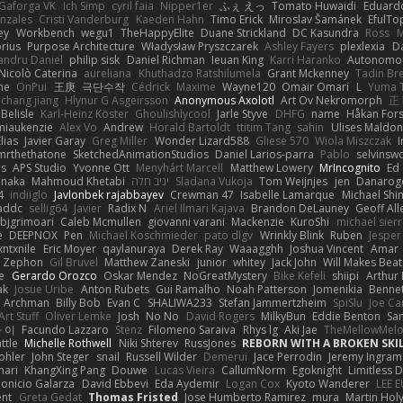
Gaforga VK
Ich Simp
cyril faia
Nipper1er
ふぇ えっ
Tomato Huwaidi
Eduard
nzales
Cristi Vanderburg
Kaeden Hahn
Timo Erick
Miroslav Šamánek
EfulTo
ey
Workbench
wegu1
TheHappyElite
Duane Strickland
DC Kasundra
Ross
M
orius
Purpose Architecture
Władysław Pryszczarek
Ashley Fayers
plexlexia
D
andru Daniel
philip sisk
Daniel Richman
Ieuan King
Karri Haranko
Autonomou
Nicolò Caterina
aureliana
Khuthadzo Ratshilumela
Grant Mckenney
Tadin Br
ne
OnPui
王庚
극단수작
Cédrick
Maxime
Wayne120
Omair Omari
L
Yuma 
chang jiang
Hlynur G Asgeirsson
Anonymous Axolotl
Art Ov Nekromorph
正
Belisle
Karl-Heinz Köster
Ghoulishlycool
Jarle Styve
DHFG
name
Håkan For
miaukenzie
Alex Vo
Andrew
Horald Bartoldt
ttitim Tang
sahin
Ulises Maldo
Elias
Javier Garay
Greg Miller
Wonder Lizard588
Gliese 570
Wiola Miszczak
I
mrthethatone
SketchedAnimationStudios
Daniel Larios-parra
Pablo
selvinsw
us
APS Studio
Yvonne Ott
Menyhárt Marcell
Matthew Lowery
MrIncognito
Ed
anaka
Mahmoud Khetabi
יניב חלה
Sladana Vukoja
Tom Weijnjes
jen
Danarog
4
indiiglo
Javlonbek rajabbayev
Crewman 47
Isabelle Lamarque
Michael Shi
addc
sellig64
Javier
Radix N
Ariel Ilmari Kajava
Brandon DeLauney
Geoff All
bjgrimoari
Caleb Mcmullen
giovanni varani
Mackenzie
KuroShi
michael sierr
e
DEEPNOX
Pen
Michael Koschmieder
pato dlgv
Wrinkly Blink
Ruben
Jesper 
xntxnile
Eric Moyer
qaylanuraya
Derek Ray
Waaagghh
Joshua Vincent
Amar
Zephon
Gil Bruvel
Matthew Zaneski
junior
whitey
Jack John
Will Makes Beat
e
Gerardo Orozco
Oskar Mendez
NoGreatMystery
Bike Kefeli
shiipi
Arthur
ak
Josue Uribe
Anton Rubets
Gui Ramalho
Noah Patterson
Jomenikia
Benne
Archman
Billy Bob
Evan C
SHALIWA233
Stefan Jammertzheim
SpiSlu
Joe Ca
Art Stuff
Oliver Lemke
Josh
No No
David Rogers
MilkyBun
Eddie Benton
Sa
 이
Facundo Lazzaro
Stenz
Filomeno Saraiva
Rhys lg
Aki Jae
TheMellowMel
ttle
Michelle Rothwell
Niki Shterev
RussJones
REBORN WITH A BROKEN SKIL
ohler
John Steger
snail
Russell Wilder
Demerui
Jace Perrodin
Jeremy Ingram
mari
KhangXing Pang
Douwe
Lucas Vieira
CallumNorm
Egoknight
Limitless 
ionicio Galarza
David Ebbevi
Eda Aydemir
Logan Cox
Kyoto Wanderer
LEE 
ent
Greta Gedat
Thomas Fristed
Jose Humberto Ramirez
mura
Martin Hol