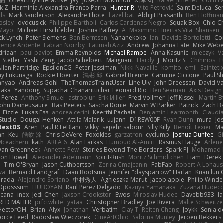
榕樹
Unearthly Interactive
Jay
Joseph McKinnon
지후 이
Rafael Jimenez
Colin L
k Z
Herminia Alexandra Franco Parra
Hunter R
Vito Petrović
Saint Deluca
Se
ds
Mark Sanderson
Alexandre Lhote
hazel bat
Abhijit Prasanth
Ben Hoffman
psley
dvdcusick
Philippe Bartholi
Carlos Cardenas Negro
Squak Box
Chlo Ch
Mayo
Michael Hirschfelder
Joshua Palfrey
A
Maximino Huertas Vila
Shansen
ck Lynch
Peter Siemens
Ben Berntsen
Nananekoko
Ian
Davide Bortoletti
Co
Fenice Ardente
Fabian Norrby
Fatimah Aziz
Andrew
Johanna Fate
Mike Webe
driaan
paul paviot
Emma Reynolds
Michael Rampe
Anna Kasunic
mleczyk
V
 Stetler
Yashi Zeng
Jacob Schelbert
Malignant
Hardy
J
Moritz S.
Chihirios
E
Allen Partridge
EpsilonCG
Peter Jessiman
Nikki Navaille
komito
emil
Sainteti
my Fukunaga
Rockie Hoerter
鸿彬 邱
Gabriel Brenne
Carmine Ciccone
Paul S
anyao
Andreas Gohl
TheThomasTrainzUser
Line Ulv
John Dreessen
David Va
naka
Yandong
Supachai Chanarittichai
Leonard Rio
Ben Seaman
Axis Design 
 Perez
Anthony Simuel
astroblur
Erik Miller
Fred Vollmer
Jeff Kissel
Martin B
John Daineusaure
Bas Peeters
Sascha Donie
Marvin W Parker
Patrick
Zach Ba
Fizzle
Lukas Ess
andrea cerini
Keerthi Pachala
Benjamin Learmonth
Claudi
Studio
Dougal Henken
Attila Malarik
uujann
D1REW00F
Ryan Dunn
mura
Jo
testDS
Aren
Paul R LeBlanc
vikky
sepehr sabour
Silly Killy
Benoît Texier
Ma
an
Keu
皓欽 涂
Chris DeVere
Foxokles
garzatron
cyclump
Joshua Dunfee
G
Mceachern
kath
AREA 6
Alan Farkas
Humoud Al-Amiri
Rasmus Hauge
Arlene
Dan Greenheck
Annette Pew
Stories Beyond The Borders
Spark PJ
Mohamad 
ton Howell
Alexander Adelmann
Spirit-Rush
Moritz Schmidtchen
Liam
Derek
r
Tim O'Bryan
Jason Cuthbertson
Zerina Cmajcanin
FabFab
Robert A Lohaus
va
Bernard Landgraf
Daan Bootsma
Jennifer "daysparrow" Harlan
Kuan lun 
arada
Alejandro Soriano
中村秀人
Agnieszka Marut
Jacob apple
Philip Winde
 Oposssum
LIUBOYAN
Raul Perez Delgado
Kazuya Yamanaka
Zuzana Hudec
rcana
inex
Jedi Chen
Jaxson Crookston
Ewos
Miroslav Hudec
Davebb933
l
RED MAHER
prfctwhite
yataa
Christopher Bradley
Joe Rivera
Malte Schweitze
HectorOH
Brian
Alyx
Jonathan
Verbatim
Clay T
Reiten Cheng
Joykk
Sonia d
Force Feed
Radosław Wieczorek
CineArtOhio
Sabrina Munley
Jeroen Bekkers