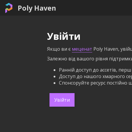
Poly Haven
Увійти
Якщо ви є
меценат
Poly Haven, увій
Залежно від вашого рівня підтримк
Ранній доступ до ассетів, перш
Доступ до нашого хмарного серв
Спонсоруйте ресурс постійно щ
Увійти