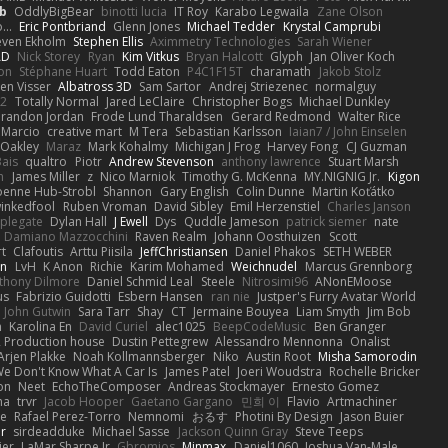
b
OddlyBigBear
binotti lucia
IT Roy
Karabo Legwaila
Zane Olson
...
Eric Pontbriand
Glenn Jones
Michael Tedder
Krystal Camprubi
even Ekholm
Stephen Ellis
Aximmetry Technologies
Sarah Wiener
AD
Nick Storey
Ryan
Kim Vitkus
Bryan Halcott
Glyph
Jan Oliver Koch
on
Stéphane Huart
Todd Eaton
P4C1F15T
charamath
Jakob Stolz
en Visser
Albatross 3D
Sam Sartor
Andrej Striezenec
normalguy
62
Totally Normal
Jared LeClaire
Christopher Bogs
Michael Dunkley
randon Jordan
Frode Lund Tharaldsen
Gerard Redmond
Walter Rice
 Marcio
creative mart
M Tera
Sebastian Karlsson
Iaian7 / John Einselen
Oakley
Maraz
Mark Kohalmy
Michigan J Frog
Harvey Fong
CJ Guzman
Bais
qualtro
Piotr
Andrew Stevenson
anthony lawrence
Stuart Marsh
h
James Miller
z
Nico Marniok
Timothy G. McKenna
MY.NIGNIG Jr.
Kigon
oenne Hub-Strobl
Shannon
Gary English
Colin Dunne
Martin Koťátko
inkedfool
Ruben Vroman
David Sibley
Emil Herzenstiel
Charles Janson
plegate
Dylan Hall
J Ewell
Dys
Quddle Jameson
patrick siemer
nate
Damiano Mazzocchini
Raven Realm
Johann Oosthuizen
Scott
t
Clafoutis
Arttu Piisila
JeffChristiansen
Daniel Phakos
SETH WEBER
in
LvH
K Anon
Richie
Karim Mohamed
Weichnudel
Marcus Grennborg
thony Dilmore
Daniel Schmid Leal
Steele
Nitrosimi96
ANonEMoose
us
Fabrizio Guidotti
Esbern Hansen
ran nie
Justper's Furry Avatar World
John Gutwin
Sara Tarr
Shay
CT
Jermaine Bouyea
Liam Smyth
Jim Bob
n
Karolina En
David Curiel
alec1025
BeepCodeMusic
Ben Granger
R Production house
Dustin Pettegrew
Alessandro Mennonna
Onalist
Arjen Plakke
Noah Kollmannsberger
Niko
Austin Root
Misha Samorodin
e Don't Know What A Car Is
James Patel
Joeri Woudstra
Rochelle Bricker
on
Neet
EchoTheComposer
Andreas Stockmayer
Ernesto Gomez
ha
trvr
Jacob Hooper
Gaetano Gargano
민희 이
Flavio
Artmachiner
e
Rafael Perez-Torro
Nemnomi
おるす
Photini By Design
Jason Buier
ar
sirdeadduke
Michael Sasse
Jackson Quinn Gray
Steve Teeps
ier
LaMar Sharpe Jr
Gbromios
Minmax
Daniel1060
Joshua Van-Male