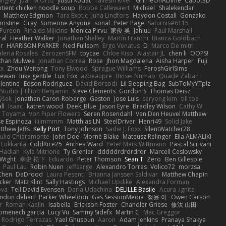
angley
Juan M Ortiz
yusuf kodat
Taliesin River
GrimeOnADime
Cabot3D
ntient chicken noodle soup
Robbe Callewaert
Michael
Shalekendar
Matthew Edgmon
Tara Exotic
Juha Lindfors
Haydon Costall
Gonzako
ristine
Gray
Someone Anyone
sonal
Peter Page
Saturnis#6115
Pureon
Rinalds Miļicins
Monica Pirvu
家俊 吴
Jahluu
Paul Marshall
ral
Heather Walker
Jonathan Shelley
Martín Franchi
Bianca Goldbach
r
HARRISON PARKER
Ned Fullsom
Ergo Venatus
D
Marco De mitri
aleria Rosales
ZerozenSFM
tbycae
Chloe Kiso
Alastair JL
chen li
OOPS!
than Mulwee
Jonathan Correa
Rose
Jhon Magdalena
Aisha Harper
Fuji
xx
Zhou Weitong
Tony Elwood
Sprague Williams
FeroshGirlSims
hewan
luke gentile
Lux_Fox
azbeaupre
Binsei Numao
Quade Zaban
lentine
Edson Rodriguez
Dávid Borsodi
Lil Sleeping Bag
SubToMyYTplz
Studio | Elliott Benjamin
Steve Clements
Gordon S
Thomas Deisz
ýšek
Jonathan Caron-Roberge
Gaston
Jose Luis
seryong kim
till toe
ll
Isaac
katren wood
Deek_Blue
Jason Eyre
Bradley Wilson
Cathy W
a Toyama
Von Piper Flowers
Søren Rosendahl
Van Den Heuvel Matthew
se Espinoza
iiiimmmm
Matthias LN
SteelDriver
Henri49
Solid Jake
tthew Jeffs
Kelly Port
Tony Johnson
Sadie J. Foxx
SilentWatcher28
iulio Chiaramonte
John Doe
Mornè Blake
Mateusz Relinger
Elia ALMALIKI
 Lukkarila
ColdRice25
Anthea Ward
Peter Mark Wittmann
Pascal Scrivani
Hadlah
Kyle Mitrione
Ty Grenier
dddddrdrdrdrdr
Marcell Ceslowsky
 Wight
幸史 松下
Eduardo
Peter Thomson
Sean T
Zero
Ben Gillespie
Paul Lau
Robin Nuen
jeffsarge
Alexandro Torres
Volico72
morzsa
Chen
DaDrood
Laura Pesenti
Brianna Janssen Saldivar
Matthew Chapin
cker
Matz Klint
Sally Hastings
Michael Updike
Alexandra Forman
ova
Tell David Evensen
Daria Udachina
DELILLE Basile
Acura .Ignite
andon dehart
Parker Wheeldon
Gas SessionMedia
정율 이
Owen Carson
r
Roman Kaelin
Isabella
Erickson Foster
Chandler Griese
修汰 山田
omenech garcia
Lucy Vu
Sammy Sidefx
Martin C
Mac Greggor
Rodrigo Terrazas
Yael Ghusoun
Aaron
Adam Jenkins
Pranaya Shakya