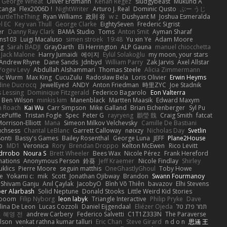
George Wheat
Oliver Erdmann
Kenan Regez
sludgybeast
Mukund A
canga
Flex2006D !
NightWriter
Arturo J. Real
Dominic Qusto
ぶー うじ
urtleTheThing
Ryan Williams
政則 谷
w z
Dushyant M
Joshua Esmeralda
l EC
Key van Thull
George Clarke
EightySeven
Frederic Sigrist
er
Danny Ray Clark
BAMA Studio
Toms
Anton Smit
Ayman Sharaf
ns103
Luigi Macaluso
simen stroek
19:48
Yu xin Ye
Adam Moore
ng
Sarah BADJI
GrayDarth
Eli Herrington
ALP Gauna
manuel chiocchetta
Jack Malone
Harry Jumaidi
에이지
Eylül Solakoğlu
my moon, your stars
Andrew Rhyne
Dane Sands
Jdnbyd
William Parry
Zak Jarvis
Axel Allstar
Yogev Levy
Abdullah Alshammari
Thomas Steele
Alicia Zimmermann
ic Wurm
Max King
CucuZulu
Radosław Bela
Loris Olivier
Erwin Heyms
dine Ducrocq
JewelEyed
ANDY
Anton Friedman
時里ZYC
Joe Stadnik
 Lessing
Dominique Fitzgerald
Federico Bagarolo
Eon Valterra
Ben Wilson
minkis kim
Manenblack
Martten Maasik
Edward Maxym
n Roach
Kai Wu
Carr Simpson
Mike Galland
Brian Eichenberger
Syl Pu
ePuffle
Tristan Fogle
Spec
Peter G
rayryeng
鸝瑩 魏
Craig Smith
fatcat
orrison-Elliott
Mana
Simeon Milkov Velchevsky
Camille De Bastiani
uchsess
Chantal LeBlanc
Garrett Calloway
nøixzy
Nicholas Day
Svetlin
Sonti
Bassy's Games
Bailey Rosenthal
George Luna
JEFF
Plane2House
ab
MD1
Veronica
Rory
Brendan Droppo
Kelton McEwen
Rico Levitt
drrobo
Noura S
Brett Wheeler
Bees Wax
Nicole Pérez
Frank Hereford
ations
Anonymous Person
鈴葵
Jeff Kraemer
Nicole Findlay
Shirley
klics
Pierre Moore
seguin matthis
OneGhastlyGhoul
Toby Howe
e
Yokami c:
mik
Scott
Jonathan Ojibway
Brandon
Swann Fourmanoy
Shivam Ganju
Anıl Çaylak
JacobyO
Bình Võ Thiên
bavazov
Elhi Stevens
ber Alarbash
Solid Neptune
Donald Stooks
Little Weird Kid Stories
rboom
Filip Nyborg
leon labyk
Triangle Interactive
Philip Pryke
Dave
lina De Leon
Lucas Cozzoli
Daniel Eijgendaal
Eliézer Ojeda
תמר פלג טל
혜영 전
andrew Carbery
Federico Salvetti
C1T1Z333N
The Paraverse
ilson
venkat rathna kumar talluri
Eric Chan
Steve Girard
n d o n
思涵 王