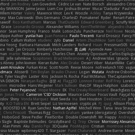
afford
Jim Rodney
Len Govednik
Cédric Le van
Nate Borsch
alessandro Citro
oby SWANSON
Jaime Jasso
Liam Cox
Joshua Bramer
Mucai 'Daduska'
Paul H
Willem Hörter
Valery
Maxence Vinot
Lev K
Woozle
Ackley
Tanya Krzywinska
sey
Max Cukrowski
Elvis Germano
CharlesD
Pomakenel
Ryder
Renart-Patr
mawolf
Rico Kanthatham
Marcus
ThatDude69
Edward Greenberg
Scruffy Wol
 Grace
Leonardo Grosso
Alexander Williams
KerriTheWriter
alejandro chave
eanor
Sean Humphrey
Franco
Malik
LotionZulu
Punchersize
Neil Rowe
Nicol
ilippe Authier
yunlai hao
Juan Fonseca
Paulo Trecenti
Karol Droszcz
Fancy F
mbino
Callum Walton
etudenc
zylo
Daniel
Artem Zhuzhlikov
Sam Gao
Wom
ina Yeong
Barbara Hanusiak
Mitch Landers
Richard
Haan
Pressman505
Ka
ace
VuD
Jaii Orozco
Kimberly Hutchinson
貴 山崎
Ayomide Awe
Sicong Ouy
gman
martin
NebularStreams
Charles Chen
Anxiety Opossum
Carlos Esplugu
EEE
Jelle sahmkow
Scopitones
Brad Mellesmoen
A J
Andrew Islas
Ignacio
Ka
s Abney
John kivinen
Kieran Kuhn
Alec Drake
Desert Viber
MutantMike
Carl
axim Krioukov
Furkan Kirac
Scott North
Reese Moore
nofreelunch 100
vague
admacx
AlisserB
Tim Boylan
Braulio Chavez
Logan
Wutata
Andrew Osborn
es
Tyler Vaughn
Laster
Kris
Jackson N. Rocha
Paul McManus
TheCaptainAme
RVA DEMON
Niranjan Raghu
경문 서
Flagg3D
Lonnon Foster
Rolf Frey
Lorenz
rimm
microdee
Hans Wegener
Mark Sullivan
theLOF
Maya Halphon
szabolcs
idsen
Peter Pejanović
Hope Moore
EK
The Creaky Floorboard
Beachglass G
in
Jonas Trost
Cameron 'CSD' Dickson
Maurice LeDoux
Focus Vault
Fayçal N
islov
Shiny
Vonda Marquez
Matt Sweda
Ina
Ben Houston
DeeEmmCee
Jim 
ity
K.O Tsitra Eht
Brett Seipel
Liz Vermoesen
cryptic pk
PJ
quig
Allison Phili
s
BOOSTED UK
Ryan Sanchez
Nathan Apffel
Mitchell Winn
Tania
Ieva Strau
无
Chris Priscott
Thomas Rigg
Derrick Graham
yankee (derogatory)
Overshaf
HoboGod
Steve Pedler
PixelScribe
Double Downshift
Mr. Happy
Andrey L
 Slagle
Baptiste Belmudes
GrizzlyBeard
CJ
Troy
Chrisie
Morrissey Alexand
e
Alan Pimm
Aku
Danilo Pipi
3DQuake
PooMagoo
Cristian
montrose edmo
usiso Mauze
wpbirney420
T. Stargazer
Punit Chaturvedi
Andrew Barrie
Mine