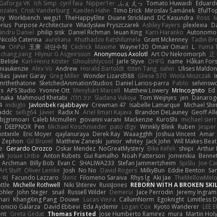
Gaforga VK
Ich Simp
cyril faia
Nipper1er
ふぇ えっ
Tomato Huwaidi
Eduard
nzales
Cristi Vanderburg
Kaeden Hahn
Timo Erick
Miroslav Šamánek
EfulTo
ey
Workbench
wegu1
TheHappyElite
Duane Strickland
DC Kasundra
Ross
M
orius
Purpose Architecture
Władysław Pryszczarek
Ashley Fayers
plexlexia
D
andru Daniel
philip sisk
Daniel Richman
Ieuan King
Karri Haranko
Autonomou
Nicolò Caterina
aureliana
Khuthadzo Ratshilumela
Grant Mckenney
Tadin Br
ne
OnPui
王庚
극단수작
Cédrick
Maxime
Wayne120
Omair Omari
L
Yuma 
chang jiang
Hlynur G Asgeirsson
Anonymous Axolotl
Art Ov Nekromorph
正
Belisle
Karl-Heinz Köster
Ghoulishlycool
Jarle Styve
DHFG
name
Håkan For
miaukenzie
Alex Vo
Andrew
Horald Bartoldt
ttitim Tang
sahin
Ulises Maldo
Elias
Javier Garay
Greg Miller
Wonder Lizard588
Gliese 570
Wiola Miszczak
I
mrthethatone
SketchedAnimationStudios
Daniel Larios-parra
Pablo
selvinsw
us
APS Studio
Yvonne Ott
Menyhárt Marcell
Matthew Lowery
MrIncognito
Ed
anaka
Mahmoud Khetabi
יניב חלה
Sladana Vukoja
Tom Weijnjes
jen
Danarog
4
indiiglo
Javlonbek rajabbayev
Crewman 47
Isabelle Lamarque
Michael Shi
addc
sellig64
Javier
Radix N
Ariel Ilmari Kajava
Brandon DeLauney
Geoff All
bjgrimoari
Caleb Mcmullen
giovanni varani
Mackenzie
KuroShi
michael sierr
e
DEEPNOX
Pen
Michael Koschmieder
pato dlgv
Wrinkly Blink
Ruben
Jesper 
xntxnile
Eric Moyer
qaylanuraya
Derek Ray
Waaagghh
Joshua Vincent
Amar
Zephon
Gil Bruvel
Matthew Zaneski
junior
whitey
Jack John
Will Makes Beat
e
Gerardo Orozco
Oskar Mendez
NoGreatMystery
Bike Kefeli
shiipi
Arthur
ak
Josue Uribe
Anton Rubets
Gui Ramalho
Noah Patterson
Jomenikia
Benne
Archman
Billy Bob
Evan C
SHALIWA233
Stefan Jammertzheim
SpiSlu
Joe Ca
Art Stuff
Oliver Lemke
Josh
No No
David Rogers
MilkyBun
Eddie Benton
Sa
 이
Facundo Lazzaro
Stenz
Filomeno Saraiva
Rhys lg
Aki Jae
TheMellowMel
ttle
Michelle Rothwell
Niki Shterev
RussJones
REBORN WITH A BROKEN SKIL
ohler
John Steger
snail
Russell Wilder
Demerui
Jace Perrodin
Jeremy Ingram
mari
KhangXing Pang
Douwe
Lucas Vieira
CallumNorm
Egoknight
Limitless 
ionicio Galarza
David Ebbevi
Eda Aydemir
Logan Cox
Kyoto Wanderer
LEE 
ent
Greta Gedat
Thomas Fristed
Jose Humberto Ramirez
mura
Martin Hol