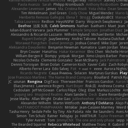
Kamila Novakova Tereza Nemcova
Wogan May
NefaroX
Stanley Chen
Paola Avanzo
Sarah
Philipp Krombusch
Anthony Rosbottom
Dani
Alexander Levenson
James
Ma. Cristina Risoli
Yota chiba
Dean Simon
Tim Winkelmann
Joel Green
Cody Chow
Miguel Mendez
Mario E
Heriberto Reinoso Gallegos
Elena T
Strogg
DaskalosBCE
Maniac
Tabia Lourenco
Redlion
HeyoNSFW
Darry
Wojciech Świątkiewicz
Ja
Beefree
治英 矢島
Caleb Simmons
Nathan
baitham i
Maet
Jean
Iulian-Eduard Varvara
Jack Plummer
Temple Simpson
Jonathan Diaz
Ja
Alessandro & Riccardo Lazzarin
Wilhelm Nylund
Michael Bertin
Michael
Rupert Eveleigh
JaaySweeney
Andrei Tabone
Ruslana Dutchak
Worawut Pongchen
Daniel Jennings
Joshua Conard
Mike Dyer
Jere
Aleksandra Davydenko
Benjamin Newman
Kumatora
Liam Jordan
Mas
Bryn Couser
HanaYou
Hakar Kerarmor
Elric Chen
Michelle Hiro
William Bergen II
Slompy
yotpak
Morgan
Ximo Llopis Barber
Piero
Nicolas Ocheda
Clemente Gonzalez
Sean McSharry
Jack Palmstrom
Dennis Torosyan
Brian Dolan
Cameron Koch
Xavier Caliz
Zach Robyn
Alberto Ferrer Lara
Edo Salvej
Pzit
✧ 𝔪𝔞𝔯𝔦 ✧
eeee
Aurora Nights 
Ricardo Negrete
Саша Ячмень
Solacen
Martynas Gurskas
Play
Jose Francisco Martinez
The Name Brand Company
Bouillard
Patrick Ry
JC
uiiunan
Rongina
DigiTaco
Thierwaechter
Francois Gandon
Aaron 
Elias Jimenez
Lawrence Rogers
Kurt Boyer
Risk 📀
Andreea Cosma
Cedoulain
Jeff McGowan
Carlos Filipe
Oleg
Elsie
Markus Löchte
An
yuijung seo
Imagined Realms
Alani Sanders
Deck
Dane Reisenbigle
Jesse Marku
Allan Wright
Drake Gao
Julileeheehee
Aleksandra Stefano
Alexander Wilhelm
Martin Wittfooth
Anthony F DeMarco
Alejo P
NATTAWOOT PHIMPHAKAN
MrIsklar
Jean-Cassien Marmey
Weird
Tasha Henry
Sedale Pelle
by Tiny
Ale Pašeta
nile
Ike Saunders
Aves A
Simon
Tim Schulz
Ratner
KelsyJay
Jo
HARTHUR
Taylor Freeman
F
Tyler Avirett
Tom
JimmyCNX
The one and only phase
sepp
The Bearded Squirrel
Rebecca Whitehead
Matthew Tronc
R
Gabirél