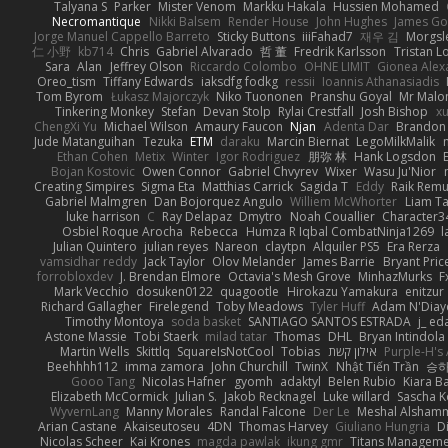
Talyana S
Parker
Mister Venom
Markku Hakala
Hussien Mohamed
Necromantique
Nikki Balsem
Render House
John Hughes
James Go
Jorge Manuel Cappello Barreto
Sticky Buttons
iiiFahad7
재우 김
Morgsl
仁 小野
kb714
Chris
Gabriel Alvarado
哲 董
Fredrik Karlsson
Tristan L
Sara
Alan
Jeffrey Olson
Riccardo Colombo
OHNE LIMIT
Gionea Alex
Oreo_tism
Tiffany Edwards
iaksdfg fodkg
ressii
Ioannis Athanasiadis
Tom Byrom
Łukasz Majorczyk
Niko Tuononen
Pranshu Goyal
Mr Malo
Tinkering Monkey
Stefan
Devan Stolp
Rylai Crestfall
Josh Bishop
xu
ChengXi Yu
Michael Wilson
Amaury Faucon
Njan
Adenta Dar
Brandon 
Jude Matanguihan
Tezuka
ETM
daraku
Marcin Biernat
LegoMilkMalik
Ethan Cohen
Metix
Winter
Igor Rodriguez
朋弥 林
Hank Logsdon
Bojan Kostovic
Owen Connor
Gabriel Chvyrev
Wixer
Wasu Ju'Nior
Creating Simpires
Sigma Eta
Matthias Carrick
Sagida T
Eddy
Raik Rem
Gabriel Malmgren
Dan Bojorquez Angulo
Williem McWhorter
Liam T
luke harrison
C
Ray Delapaz
Dmytro
Noah Couallier
Character3
Osbiel Roque Arocha
Rebecca
Humza R Iqbal CombatNinja1269
l
Julian Quintero
julian reyes
Nareon
claytpn
Alquiler PS5
Era Rerza
vamsidhar reddy
Jack Taylor
Olov Melander
James Barrie
Bryant Pric
forrobloxdev
J. Brendan Elmore
Octavia's Mesh Grove
MinhazMurks
F
Mark Vecchio
dosuken0122
quagootle
Hirokazu Yamakura
enitzur
Richard Gallagher
Firelegend
Toby Meadows
Tyler Huff
Adam N'Diay
Timothy Montoya
soda basket
SANTIAGO SANTOS ESTRADA
j_ ed
Astone Massie
Tobi Staerk
milad tatar
Thomas
DHL
Bryan Intindola
Martin Wells
Skittlq
SquareIsNotCool
Tobias
אילון קשת
Purple-H's 
Beehhhh112
imma zamora
John Churchill
TwinX
Nhật Tiến Trần
승하
Gooo Tang
Nicolas Hafner
gyomh
adaktyl
Belen Rubio
Kiara Ba
Elizabeth McCormick
Julian S.
Jakob Recknagel
Luke willard
Sascha K
WyvernLang
Manny Morales
Randal Falcone
Der Le
Meshal Alsham
Arian Castane
Akaiseutoseu
4DN
Thomas Harvey
Giuliano Hungria
D
Nicolas Scheer
Kai Krones
magda pawlak
ikung gmr
Titans Managem