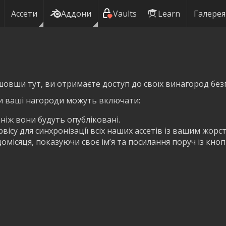
Ассети
Аддони
Vaults
Learn
Галерея
шовши тут, ви отримаєте доступ до своїх винагород без
и ваші нагороди можуть включати:
 ніж вони будуть опубліковані.
ісу для синхронізації всіх наших ассетів із вашим жорс
омісяця, показуючи своє ім’я та посилання поруч із кно