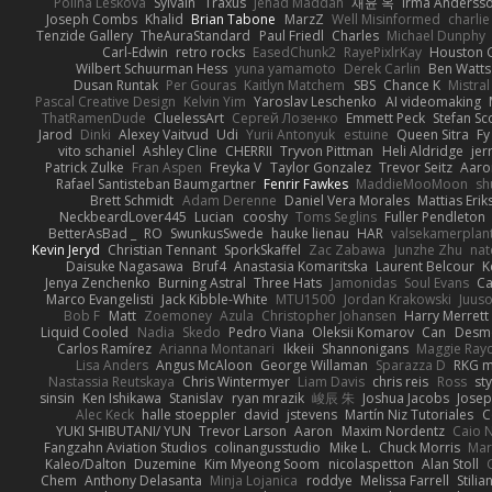
Polina Leskova
Sylvain
Traxus
Jehad Maddah
재윤 옥
Irma Anderss
Joseph Combs
Khalid
Brian Tabone
MarzZ
Well Misinformed
charlie
Tenzide Gallery
TheAuraStandard
Paul Friedl
Charles
Michael Dunphy
Carl-Edwin
retro rocks
EasedChunk2
RayePixlrKay
Houston 
Wilbert Schuurman Hess
yuna yamamoto
Derek Carlin
Ben Watts
Dusan Runtak
Per Gouras
Kaitlyn Matchem
SBS
Chance K
Mistral
Pascal Creative Design
Kelvin Yim
Yaroslav Leschenko
AI videomaking
ThatRamenDude
CluelessArt
Cергей Лозенко
Emmett Peck
Stefan Sc
Jarod
Dinki
Alexey Vaitvud
Udi
Yurii Antonyuk
estuine
Queen Sitra
Fy
vito schaniel
Ashley Cline
CHERRII
Tryvon Pittman
Heli Aldridge
jer
Patrick Zulke
Fran Aspen
Freyka V
Taylor Gonzalez
Trevor Seitz
Aaro
Rafael Santisteban Baumgartner
Fenrir Fawkes
MaddieMooMoon
sh
Brett Schmidt
Adam Derenne
Daniel Vera Morales
Mattias Eri
NeckbeardLover445
Lucian
cooshy
Toms Seglins
Fuller Pendleton
BetterAsBad _
RO
SwunkusSwede
hauke lienau
HAR
valsekamerplan
Kevin Jeryd
Christian Tennant
SporkSkaffel
Zac Zabawa
Junzhe Zhu
nat
Daisuke Nagasawa
Bruf4
Anastasia Komaritska
Laurent Belcour
K
Jenya Zenchenko
Burning Astral
Three Hats
Jamonidas
Soul Evans
Ca
Marco Evangelisti
Jack Kibble-White
MTU1500
Jordan Krakowski
Juuso
Bob F
Matt
Zoemoney
Azula
Christopher Johansen
Harry Merrett
Liquid Cooled
Nadia
Skedo
Pedro Viana
Oleksii Komarov
Can
Desm
Carlos Ramírez
Arianna Montanari
Ikkeii
Shannonigans
Maggie Ray
Lisa Anders
Angus McAloon
George Willaman
Sparazza D
RKG m
Nastassia Reutskaya
Chris Wintermyer
Liam Davis
chris reis
Ross
sty
sinsin
Ken Ishikawa
Stanislav
ryan mrazik
峻辰 朱
Joshua Jacobs
Josep
Alec Keck
halle stoeppler
david
jstevens
Martín Niz Tutoriales
C
YUKI SHIBUTANI/ YUN
Trevor Larson
Aaron
Maxim Nordentz
Caio N
Fangzahn Aviation Studios
colinangusstudio
Mike L.
Chuck Morris
Mar
Kaleo/Dalton
Duzemine
Kim Myeong Soom
nicolaspetton
Alan Stoll
Chem
Anthony Delasanta
Minja Lojanica
roddye
Melissa Farrell
Stilia