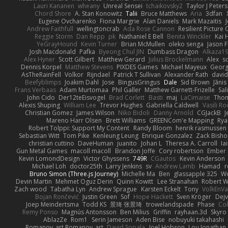
Lauri Kananen
wheany
Unreal Sensei
tchaikovsky2
Taylor J Peters
Chord Shore
A. Stan Konowitz
Talii
Bruce Matthews
Aria
3dfan
Eugene Ovcharenko
Fiona Margrie
Alan Daniels
Mark Mazaitis
J
Andrew Faithfull
wellingtoncrab
Ada Rose Cannon
Resilient Pictur
Reggie Storm
Dan Repp
pk
Nathaniel E Bell
Benita Winckler
Kai 
YeGrayHound
Kevin Turner
Brian McMullen
oleko senga
Jason 
Josh Macdonald
Pafka
Byeong Chul JIN
Dumbass Dragon
Alkaza1
Alex Hyner
Scott Gilbert
Matthew Gerard
Julius Brockelmann
Alex
so
Dennis Korpel
Matthew Stevens
PIXDES Games
Michael Mayeux
Georg
AsTheRainFell
Volkor
Rijndael
Patrick T Sullivan
Alexander Rath
davi
Beefyblimps
Joakim Dahl
Jose
BingusGringus
Dale
Sid Brown
Jānis
Frans Verbaas
Adam Murtomaa
Phil Galler
Matthew Garnett-Frizelle
Sal
John Cido
Der12teEisvogel
Brad Corlett
Basti
maj
LaCimaise
Thom
Alexis Shuping
William Lee
Trevor Hughes
Gabriella Caldwell
Vasili R
Christian Gomez
James Wilson
Niko Bidoli
Danny Arnold
CGJackB
J
Mareno Harr Olsen
Brett Williams
GREENCom'e Mapping
Rya
Robert Tolppi: Support My Content
Randy Bloom
henrik rasmussen
Sebastian Witt
Tom Pike
Kenleung Leung
Enrique Gonzalez
Zack Bish
christian cuttino
DaveHuman
juanito
Johan L
Theresa A. Carroll
Ia
Gun Metal Games
macoll macoll
Brandon Joffe
Cory robertson
Ember
Kevin LomondDesign
Victor Ghyssens
749R
CGautos
Kevin Anderson
Michael Loh
doctor25th
Larry Jenkins
sv
Andrew Lamb
Hamad
r
Bruno Simon (Three.js Journey)
Michelle Ma
Ben
glassapple 325
W
Devin Martin
Mehmet Oguz Derin
Quinn Kowitt
Lee Stranahan
Robert W
Zach wood
Tabatha Lyn
Andrew Sprague
Karsten Eckelt
Tony
VolkEnV
Bojan Rončević
Justin Green
Sof
Hope Hackett
Sven Kröger
Dej
Joep Meindertsma
Todd KS
景琦 张景琦
trowelandspade
Phase
Col
Remy Ponso
Magnús Antonsson
Ben Milius
Griffin
rayhaan.3d
Skyro
AblazZe
Rom1
Serin Jameson
Aden Bise
nobuyuki takahashi
Romanov_art Romanov_art
David Sopala
Joel Hobson
Lou Jonathan