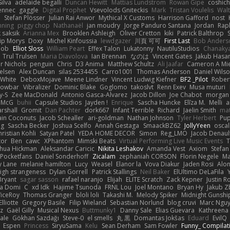
ilva
adelaide begalli
Duncan Hewitt
Mattias Lundstrom
Rowan Gipe
coshich
ennec
gaggle
Digital Prophet
Vsevolods Gniteckis
Mark
Tristan Voulelis
Wal
r
Stefan Plösser
Julian Rai Anwor
Mythical X Customs
Harrison Gafford
nost
nning
piggy chop
Nathanaël
jan moudry
Jorge Panduro Santana
Jordan
Rap
k saksik
Arianna Mex
Brooklen Ashleigh
Oliver Cretton
kiki
Patrick Balthrop
lip Morys
Doxy
Michel Kinfoussia
lewdgazer
川頁 可可
First Last
Bob Anders
bob
Elliot Sloss
William Peart
Effex Talon
Lukatonny
NautiluStudios
Chanaky
Trul Trulsen
Maria Diavolova
Ian Brennan
なのは
Vincent Gates
Jakub Hasa
er Nichols
penguin
Chris
D3 Anima
Matthew Schultz
Ali Jaafar
Cameron A Mi
ielsen
Alex Duncan
silas 2534455
Carro1001
Thomas Anderson
Daniel Wils
 White
DeboxMojave
Meene Lindner
Vincent Ludwig Kiefner
BF2 _Pilot
Rober
rowbar
Vibralizer
Dominic Blake
Goglomo
takoslvt
Renn Exev
Musa muturi
y-S
Zee MacDonald
Antonio Gasca-Alvarez
Jacob Dillon
Joe Chabot
morgan
l McG
buhii
Capsule Studios
Jayden !
Enrique
Sascha Huncke
Elīza M.
Melli
a
arshall
Gromit
Dan Pachter
dork667
Infant Terrible
Richard
Jaelin Smith
mat
ain Coconuts
Jacob Schealler
ari-goldman
Nathan Johnson
Tyler Herbert
Pup
ng
Sascha Becker
Joshua Scelfo
Annah Gestaga
SmaackBZ62
JollyYeen
oscal
ristian Kohli
Satyan Patel
YEDA HOME DECOR
Simon
Reg_LMO
Jacob Denaul
tor
Ben
cawc
XPhantom
Mimski Beats
Virtual Performing Live Music Events
T
shua Hickman
Aleksandar Caricic
Nikita Leshakov
Amanda Vest
Axiom
Stefan
Pocketfans
Daniel Sonderhoff
Zicalam
zephaniah CORSON
Florin Negele
Ma
y Lane
melanie hamilton
Lucy
Weasel
Elanor la
Vova Diakur
Jaden Rosi
Alo
igh strangeness
Dylan Gorrell
Patrick Stallings
Neil Baker
ElUltimo DeLaFila
Bryant
sagar sasson
rafael naranjo
Elijah
ELITE Scratch
Zack Kepner
Justin 
ka Domi
C
xd Idk
Hajime Tsunoda
FRNL Lou
Joel Montano
Bryan Hy
Jakub Z
ViceRoy
Thomas Granger
bloli loli
Takashi M.
Melody Spiker
Midnight Gunshi
Elliotte
Gregory Basile
Filip Wieland
Sebastian Norlund
blog cruvi
Marc Ngu
z
Gaël Gilly
Musical Nexus
Buttmunky1
Danny Sale
Elias Guevara
Kathreena
ale
Gökhan Sazdağı
Steve-0
el smells
丸 黒
Domantas Jokšas
Eduard
EvilQ
Espen
Princess
SiryuSama
Kelu
Sean Derham
Sam Fowler
Funny_ Compilat