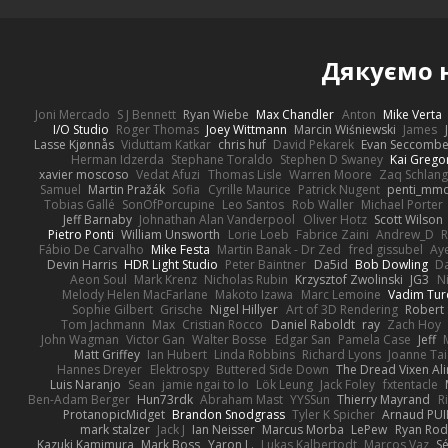
Дякуємо
Joni Mercado
S J Bennett
Ryan Wiebe
Max Chandler
Anton
Mike Verta
I/O Studio
Roger Thomas
Joey Wittmann
Marcin Wiśniewski
James
Lasse Kjønnås
Viduttam Katkar
chris huf
David Pekarek
Evan Seccomb
Herman Idzerda
Stephane Toraldo
Stephen D Swaney
Kai Grego
xavier moscoso
Vedat Afuzi
Thomas Lisle
Warren Moore
Zaq Schlang
Samuel
Martin Pražák
Sofia
Cyrille Maurice
Patrick Nugent
penti_mm
Tobias Gallé
SonOfPorcupine
Leo Santos
Rob Waller
Michael Porter
Jeff Barnaby
Johnathan Alan Vanderpool
Oliver Hotz
Scott Wilson
Pietro Ponti
William Unsworth
Lorie Loeb
Fabrice Zaini
Andrew_D
R
Fábio De Carvalho
Mike Festa
Martin Banak - Dr Zed
fred gissubel
Aye
Devin Harris
HDR Light Studio
Peter Baintner
Da5id
Bob Dowling
Da
Aeon Soul
Mark Krenz
Nicholas Rubin
Krzysztof Zwolinski
JG3
N
Melody Helen MacFarlane
Makoto Izawa
Marc Lemoine
Vadim Tur
Sophie Gilbert
Grische
Nigel Hillyer
Art of 3D Rendering
Robert
Tom Jachmann
Max
Cristian Rocco
Daniel Raboldt
ray
Zach Hoy
John Wagman
Victor Gan
Walter Bosse
Edgar San
Pamela Case
Jeff
Matt Griffey
Ian Hubert
Linda Robbins
Richard Lyons
Joanne Tai
Hannes Dreyer
Elektrospy
Buttered Side Down
The Dread Vixen Al
Luis Naranjo
Sean
jamie ngai to lo
Lök Leung
Jack Foley
fxtentacle
Ben-Adam Berger
Hun73rdk
Abraham Mast
YYSSun
Thierry Mayrand
R
ProtanopicMidget
Brandon Snodgrass
Tyler K Spicher
Arnaud PU
mark stalzer
Jack J
Ian Neisser
Marcus Morba
LePew
Ryan Rod
Kazuki Kamimura
Mark Boss
Yaron L.
Lukas Kalbertodt
Marcos Vaz
Sé