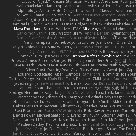
captkiro
N-JELLY
Kristinn Sturluson
Marianne Andersen
Rodrigo S
Nathanaël Platz
FlameTop
AshenBone
Josh Strawder
Inês Sousa
F
Alphaology
Arthur
Moto Designshop
Sandra
Classical Salamande
For Got U
Canun
Juuso Pohjola
Gerardo Quiros Sanchez
Samuel Be
Adam Knight
Jeshire Kiten Katt
Samuel Bidne
Lisa
toomanydans
Jac
Bart Paul Dujardin
Anilene Gassner
Holger Tollbäck
Nikita Lebedev
Fi
Maya Enderland
Sxcret
WILLIAM HTAY
Misa Vlogs
Philipp Lehmann
Carl-Simon Sahlin
Toby Watson
אלמוג
Andrei Barsan
Dylan Scruggs
Marco Scala Bertolin
Antonio
NocturnalKestrel
Markus Trappe
Tyl
Martin Kempster
Somebodyoncetoldme
Josh Laxen
Oliver Dan
Dmytro Volovnenko
Stina Walberg
Cosmas A Demetriou
ענבר פז
Clem
Kilian
D. J.
Ahmed.ashii092112 ahmed092112
E. Belliveau
wesleyC
Amako Izumi
jeffox09
Caro
Brennan Rafters
NewbieDot
iz o
Ka
Ernesto Alonso Paredes Burgos
Pheldra
John Anders Stav
현진 김
Nei
Jake Ruesch
Steve CHAUDANSON
Bhukya Hari Prasad Naik
Slaytex M
Oliver Frost
DancingDeadGuy
Barry Connolly
Aeval
Jon
Capt
Eduardo Gottschald
Abeni Campos
cameronfr
Dominick
Joe You
Gustavo Pliego
Noah
Юлія Кізі
Daisy Belknap
ZMM
Jason Anderson
Ch
jadedesign
Jamie Arseneault
K
Derek Toombs
Renato Pinochet
qra
AnuRobinson
Shane Smith-Rojo
Evan Harridge
大海 久我
lilith
Jo
Rodrigo Hernández Salgado
Jan
Sari Schwarz
Indiana J
ella larkin
基德
Konstantinos Polychroniadis
Targeted Individual Body Logger
Rand
Ethan Tomaso
huaxuan Lei
Raptite
mogura
Nick Smith
AMcCarroll
h
Dakota Wreski
n_morcatti
killswitchkay
Charles Louie
Avaister
Liam 
Post Production
Zbob
VW Winterstein
Bob
Xavier
Mehmet Can
Ni
David Power
Michael Santoro
C. Evans
thu huynh
Stephen Bentley
I_
Venkataram
LLB
Josh W.
Kevin Showman
Naomi Soh
McCoder
John 
Matthew Daday
Paul
Kamil Uriasz
Lirian
Sarah Schrock
Logan Hert
John Kevin Ong
JonDo
Filip
Cornellus Pendrahgon
Striker The Fox
L
JamTarts
Clive McKenzie
Shabeen Barzey - Browne
Josh
Martin Bailey