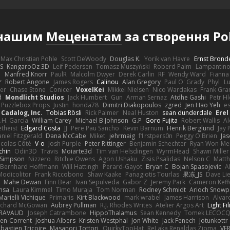
 нашим
Меценатам
за створення Po
Max Christian Pohle
Scott DeWoody
Douglas K.
Yorik van Havre
Ernst Brond
JS
KangaroOz 3D
Leif Pedersen
Tomasz Muszyński
Roberd Palm
Lampantin
e
Manfred Knorr
PaulR
Malcolm Dwyer
Derek Carlin
RF
Wendy Ward
Fiann
r
Robert Angone
James Rogers
Calinou
Alan Gregory
Paul O' Grady
Phyl
Lu
er
Chase Stone
Conicer
VoxelKei
Mikkel Nielsen
Nico Wardakas
Frank Gra
d
Mondlicht Studios
Jack Humbert
Gun
Arman Sernaz
Atdhe Gashi
Petr H
Puzzlebox Props
Justin
honda78
Dimitri Diakopoulos
zgred
Jen Hao Yeh
e
Cadalog, Inc.
Tobias Rösli
Rick Palmer
Neal Huston
sean dunderdale
Erel
.H. García
William Carey
Michael B Johnson
G.P
Goro Fujita
Robert Wallis
Al
theist
Edgard Costa
JJ
Pere Pau Sancho
Kevin Barnum
Henrik Berglund
Jay
niel Fitzgerald
Dana McCabe
Miket
jehrmaig
f1rstpers0n
Peggy O'Brien
Jas
icolas Côté
V-o
Josh Purple
Peter Rittinger
Benjamin Schechter
Ryan Won-Me
chin
Odin3D
Travis
Moiarte3d
Tim van Helsdingen
WyrmHead
Shawn Miller
 Simpson
Nizzero
Ritchie Owens
Agon Ushaku
Zisis Psalidas
Nelson C
Matth
Bernhard Hoffmann
Will Hattingh
Perard-Gayot
Bryan C
Bojan Spasojevic
A
Modicolitor
Frank Riccobono
Shaw Kaake
Panagiotis Tourlas
果冻_JS
Dave Li
Mahe Dewan
Finn Bear
Ivan Sepulveda
Gabor Z
Jeremy Park
Cameron Keff
insa
Laura Kimmel
Timo Muraja
Tom Norman
Rodney Schmidt
Arioch Snow
Marielli Vichique
Primaris
Kirt Blackwood
mark wrabel
James Harrison
Alvar
ichard McGowan
Aubrey Pullman
R.J. Rhodes Writes
Atelier Argos Art
Light Fi
IRAVAUD
Joseph Catrambone
HippoThalamus
Sean Kennedy
Tomek LECOC
en-Corrent
Joshua Albers
Kristen Westphal
Jon White
Jack Fenech
Jotunkottr
bastien Tricoire
Masanori Tottori
QuirkyTopHat
ReJ aka Renaldas Zioma
VF