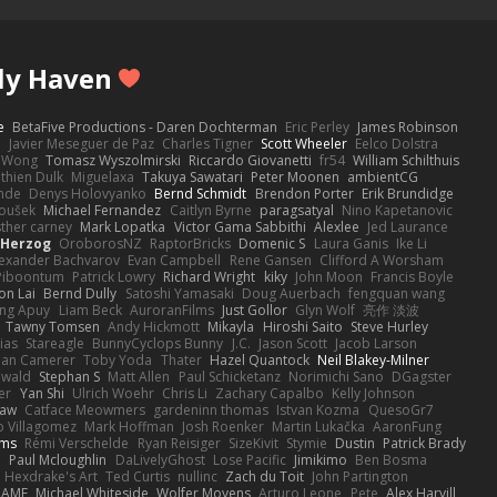
ly Haven
e
BetaFive Productions - Daren Dochterman
Eric Perley
James Robinson
o
Javier Meseguer de Paz
Charles Tigner
Scott Wheeler
Eelco Dolstra
a Wong
Tomasz Wyszolmirski
Riccardo Giovanetti
fr54
William Schilthuis
thien Dulk
Miguelaxa
Takuya Sawatari
Peter Moonen
ambientCG
nde
Denys Holovyanko
Bernd Schmidt
Brendon Porter
Erik Brundidge
loušek
Michael Fernandez
Caitlyn Byrne
paragsatyal
Nino Kapetanovic
sther carney
Mark Lopatka
Victor Gama Sabbithi
Alexlee
Jed Laurance
 Herzog
OroborosNZ
RaptorBricks
Domenic S
Laura Ganis
Ike Li
exander Bachvarov
Evan Campbell
Rene Gansen
Clifford A Worsham
 Piboontum
Patrick Lowry
Richard Wright
kiky
John Moon
Francis Boyle
on Lai
Bernd Dully
Satoshi Yamasaki
Doug Auerbach
fengquan wang
ng Apuy
Liam Beck
AuroranFilms
Just Gollor
Glyn Wolf
亮作 淡波
Tawny Tomsen
Andy Hickmott
Mikayla
Hiroshi Saito
Steve Hurley
ias
Stareagle
BunnyCyclops Bunny
J.C.
Jason Scott
Jacob Larson
lan Camerer
Toby Yoda
Thater
Hazel Quantock
Neil Blakey-Milner
ewald
Stephan S
Matt Allen
Paul Schicketanz
Norimichi Sano
DGagster
er
Yan Shi
Ulrich Woehr
Chris Li
Zachary Capalbo
Kelly Johnson
paw
Catface Meowmers
gardeninn thomas
Istvan Kozma
QuesoGr7
o Villagomez
Mark Hoffman
Josh Roenker
Martin Lukačka
AaronFung
lms
Rémi Verschelde
Ryan Reisiger
SizeKivit
Stymie
Dustin
Patrick Brady
Q
Paul Mcloughlin
DaLivelyGhost
Lose Pacific
Jimikimo
Ben Bosma
Hexdrake's Art
Ted Curtis
nullinc
Zach du Toit
John Partington
RAME
Michael Whiteside
Wolfer Moyens
Arturo Leone
Pete
Alex Harvill