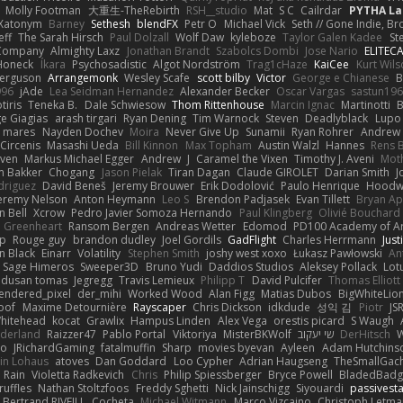
Molly Footman
大重生-TheRebirth
RSH__studio
Mat
S C
Cailrdar
PYTHA La
Xatonym
Barney
Sethesh
blendFX
Petr O
Michael Vick
Seth // Gone Indie, Bro
eff
The Sarah Hirsch
Paul Dolzall
Wolf Daw
kyleboze
Taylor Galen Kadee
St
e Company
Almighty Laxz
Jonathan Brandt
Szabolcs Dombi
Jose Nario
ELITEC
Honeck
Íkara
Psychosadistic
Algot Nordström
Trag1cHaze
KaiCee
Kurt Wils
Ferguson
Arrangemonk
Wesley Scafe
scott bilby
Victor
George e Chianese
B
996
jAde
Lea Seidman Hernandez
Alexander Becker
Oscar Vargas
sastun19
tiris
Teneka B.
Dale Schwiesow
Thom Rittenhouse
Marcin Ignac
Martinotti
B
e Giagias
arash tirgari
Ryan Dening
Tim Warnock
Steven
Deadlyblack
Lupo
d mares
Nayden Dochev
Moira
Never Give Up
Sunamii
Ryan Rohrer
Andrew 
 Circenis
Masashi Ueda
Bill Kinnon
Max Topham
Austin Walzl
Hannes
Rens 
iven
Markus Michael Egger
Andrew
J
Caramel the Vixen
Timothy J. Aveni
Mot
 Bakker
Chogang
Jason Pielak
Tiran Dagan
Claude GIROLET
Darian Smith
J
odriguez
David Beneš
Jeremy Brouwer
Erik Dodolović
Paulo Henrique
Hoodw
eremy Nelson
Anton Heymann
Leo S
Brendon Padjasek
Evan Tillett
Bryan Ap
n Bell
Xcrow
Pedro Javier Somoza Hernando
Paul Klingberg
Olivié Bouchard
Greenheart
Ransom Bergen
Andreas Wetter
Edomod
PD100 Academy of Ar
op
Rouge guy
brandon dudley
Joel Gordils
GadFlight
Charles Herrmann
Just
in Black
Einarr
Volatility
Stephen Smith
joshy west xoxo
Łukasz Pawłowski
An
Sage Himeros
Sweeper3D
Bruno Yudi
Daddios Studios
Aleksey Pollack
Lot
dusan tomas
Jegregg
Travis Lemieux
Philipp T
David Pulcifer
Thomas Elliott
endered_pixel
der_mihi
Worked Wood
Alan Figg
Matias Dubos
BigWhiteLio
oof
Maxime Detournière
Rayscaper
Chris Dickson
idkdude
성익 김
Piotr
JS
hitehead
kocat
Grawlix
Hampus Linden
Alex Vega
orestis picard
S Waugh
aderland
Raizzer47
Pablo Portal
Viktoriya
MisterBKWolf
שי יעקוב
DerHitsch
W
vo
JRichardGaming
fatalmuffin
Sharp
movies byevan
Ayleen
Adam Hutchins
in Lohaus
atoves
Dan Goddard
Loo Cypher
Adrian Haugseng
TheSmallGac
Rain
Violetta Radkevich
Chris
Philip Spiessberger
Bryce Powell
BladedBadg
ruffles
Nathan Stoltzfoos
Freddy Sghetti
Nick Jainschigg
Siyouardi
passivest
Bertrand RIVEILL
Cocheta
Michael Witmann
Marco Vizcaino
Christoph Letma