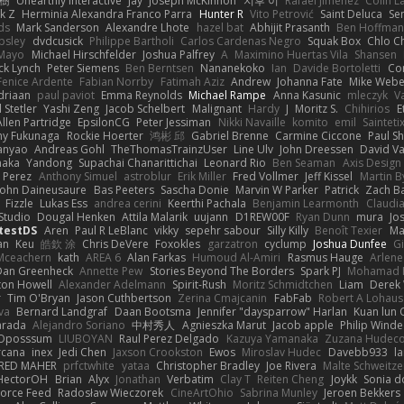
榕樹
Unearthly Interactive
Jay
Joseph McKinnon
지후 이
Rafael Jimenez
Colin L
k Z
Herminia Alexandra Franco Parra
Hunter R
Vito Petrović
Saint Deluca
Se
ds
Mark Sanderson
Alexandre Lhote
hazel bat
Abhijit Prasanth
Ben Hoffman
psley
dvdcusick
Philippe Bartholi
Carlos Cardenas Negro
Squak Box
Chlo Ch
Mayo
Michael Hirschfelder
Joshua Palfrey
A
Maximino Huertas Vila
Shansen
ck Lynch
Peter Siemens
Ben Berntsen
Nananekoko
Ian
Davide Bortoletti
Co
Fenice Ardente
Fabian Norrby
Fatimah Aziz
Andrew
Johanna Fate
Mike Webe
driaan
paul paviot
Emma Reynolds
Michael Rampe
Anna Kasunic
mleczyk
V
 Stetler
Yashi Zeng
Jacob Schelbert
Malignant
Hardy
J
Moritz S.
Chihirios
E
Allen Partridge
EpsilonCG
Peter Jessiman
Nikki Navaille
komito
emil
Sainteti
my Fukunaga
Rockie Hoerter
鸿彬 邱
Gabriel Brenne
Carmine Ciccone
Paul S
anyao
Andreas Gohl
TheThomasTrainzUser
Line Ulv
John Dreessen
David Va
naka
Yandong
Supachai Chanarittichai
Leonard Rio
Ben Seaman
Axis Design 
 Perez
Anthony Simuel
astroblur
Erik Miller
Fred Vollmer
Jeff Kissel
Martin B
John Daineusaure
Bas Peeters
Sascha Donie
Marvin W Parker
Patrick
Zach Ba
Fizzle
Lukas Ess
andrea cerini
Keerthi Pachala
Benjamin Learmonth
Claudi
Studio
Dougal Henken
Attila Malarik
uujann
D1REW00F
Ryan Dunn
mura
Jo
testDS
Aren
Paul R LeBlanc
vikky
sepehr sabour
Silly Killy
Benoît Texier
Ma
an
Keu
皓欽 涂
Chris DeVere
Foxokles
garzatron
cyclump
Joshua Dunfee
G
Mceachern
kath
AREA 6
Alan Farkas
Humoud Al-Amiri
Rasmus Hauge
Arlene
Dan Greenheck
Annette Pew
Stories Beyond The Borders
Spark PJ
Mohamad 
ton Howell
Alexander Adelmann
Spirit-Rush
Moritz Schmidtchen
Liam
Derek
r
Tim O'Bryan
Jason Cuthbertson
Zerina Cmajcanin
FabFab
Robert A Lohaus
va
Bernard Landgraf
Daan Bootsma
Jennifer "daysparrow" Harlan
Kuan lun 
arada
Alejandro Soriano
中村秀人
Agnieszka Marut
Jacob apple
Philip Winde
 Oposssum
LIUBOYAN
Raul Perez Delgado
Kazuya Yamanaka
Zuzana Hudec
rcana
inex
Jedi Chen
Jaxson Crookston
Ewos
Miroslav Hudec
Davebb933
l
RED MAHER
prfctwhite
yataa
Christopher Bradley
Joe Rivera
Malte Schweitze
HectorOH
Brian
Alyx
Jonathan
Verbatim
Clay T
Reiten Cheng
Joykk
Sonia d
Force Feed
Radosław Wieczorek
CineArtOhio
Sabrina Munley
Jeroen Bekkers