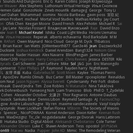
i
Sounds And Dungeons
Eric G
Karen Collins
Joseph Krzywoszyja
ter Weaver
Alex Stephens
Luthonium Virtual Heritage
Илья Снопков
Hemen Galal
GonzoNole
Zineb mounfik
damageg
George
Tony Li
hael Dahan
Muhammad
oominx
Nicola Baribeau
gavin poss
宣臣 紀
Simon Probert
micheal
Mortal Void Studios
Mathias Kirkeby
Jay Court
on
Ofek Chen
Keegan Moore
David French
Alex Pehotin
Michael R
Sai
a
Jay Lane
Nicolas Fossard
Владислав Жуковський
Raje
Daviid Enzo
nov
Ivan R
Michael Keutel
Ishika
Coast Light Media
Hiromi Uematsu
ele
Илья Несенюк
Reperak
alberto echavarria
Rod Barksdale
M M
on
RAfort
Owen Maynard
Nico Cloud
George M. Dyck
Thbatcos
t
Brian Racer
Ian Watts
JGWentworth877
Gan3e46
Jean
Dazzworks3d
Ducksink
Joshua Kendrick
Daniel Arendzen
Bang1324
Nekom Glew
 monroe
Nader Hassan
Alex Navarre
BlindPenguin
James Barber
rbiter1209
Hyprotix
Harry Conquest
Chris Reeves
Jessica
DESTER
Kiki
tyrails
Carl Schwerin
Joeri Lefévre
Mike
Sol
J&G
Jon
Eric Manongdo
peteerist
Tyler Phillips
J.P. Raymond
hayden harry
NightRaven
l L
友理 斉藤
Kuba
Gabrielius M
Scott Moen
Kaylee
Thomas Pierro
t
ApocDev
Rumlo Olmub
Buz Carter
Bill Master
rpcexploiter
Reinaldus
om Neal
Jason Nguyen
Alyssa Everett
Cyndersanity
Petr Fořt
disiboi
 Knaak
David Jindra
Tim
Zoie Robles
N Watanabe
Nina Takáčová
rk Dohrenbusch
Yunseong Noh
Liam Trancoso
Blob
Phill D
T_Zydelski
n Cohen
Alexander October
文謙 許
Thor Ragnaros
Antoine Daubas
Yousick
Sankaku Bear
Dennis Libon
Reymeld Santiago
AJ
FacinusChip
Rogow
Andre Labuschagne
lily ren
maxime vandecasteele
Vasyl Vasyliv
byszynski
River Lockhart
Stefan Florea
MStorm
The Society of Visions
p
Spencer_
NicoPOWAAA
Kornel Anderson
Dixon Keller
Keenan Rush
yen
MaxDezignz
Tic_cle
nogutidaisuke
George Dvorak
Haris Lattirom
 B
Huitaka Studio
Digital Abbot
Aleksandr Chebotariov
Cole Turner
Alexander Olesen
Luke C
Shawn Anderson
Tess
opostol
Jiří Ptáček
ion69
htai wu
Nadia
Pupper
John KD
Mimic
The Remodeling Veteran