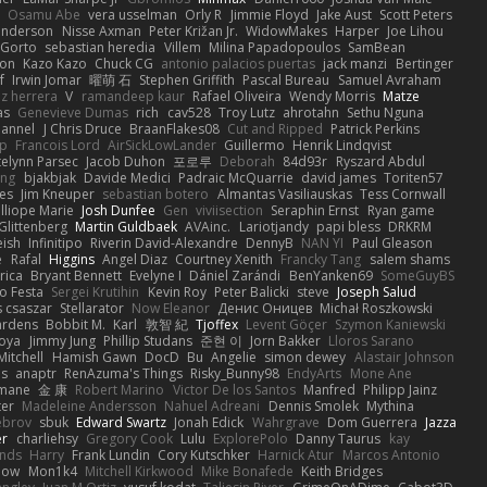
Osamu Abe
vera usselman
Orly R
Jimmie Floyd
Jake Aust
Scott Peters
enderson
Nisse Axman
Peter Križan Jr.
WidowMakes
Harper
Joe Lihou
Gorto
sebastian heredia
Villem
Milina Papadopoulos
SamBean
eon
Kazo Kazo
Chuck CG
antonio palacios puertas
jack manzi
Bertinger
f
Irwin Jomar
曜萌 石
Stephen Griffith
Pascal Bureau
Samuel Avraham
z herrera
V
ramandeep kaur
Rafael Oliveira
Wendy Morris
Matze
as
Genevieve Dumas
rich
cav528
Troy Lutz
ahrotahn
Sethu Nguna
lannel
J Chris Druce
BraanFlakes08
Cut and Ripped
Patrick Perkins
p
Francois Lord
AirSickLowLander
Guillermo
Henrik Lindqvist
telynn Parsec
Jacob Duhon
포로루
Deborah
84d93r
Ryszard Abdul
ang
bjakbjak
Davide Medici
Padraic McQuarrie
david james
Toriten57
es
Jim Kneuper
sebastian botero
Almantas Vasiliauskas
Tess Cornwall
lliope Marie
Josh Dunfee
Gen
viviisection
Seraphin Ernst
Ryan game
 Glittenberg
Martin Guldbaek
AVAinc.
Lariotjandy
papi bless
DRKRM
ish
Infinitipo
Riverin David-Alexandre
DennyB
NAN YI
Paul Gleason
e
Rafal
Higgins
Angel Diaz
Courtney Xenith
Francky Tang
salem shams
rica
Bryant Bennett
Evelyne I
Dániel Zarándi
BenYanken69
SomeGuyBS
o Festa
Sergei Krutihin
Kevin Roy
Peter Balicki
steve
Joseph Salud
 csaszar
Stellarator
Now Eleanor
Денис Оницев
Michał Roszkowski
ardens
Bobbit M.
Karl
敦智 紀
Tjoffex
Levent Göçer
Szymon Kaniewski
joya
Jimmy Jung
Phillip Studans
준현 이
Jorn Bakker
Lloros Sarano
Mitchell
Hamish Gawn
DocD
Bu
Angelie
simon dewey
Alastair Johnson
ps
anaptr
RenAzuma's Things
Risky_Bunny98
EndyArts
Mone Ane
pmane
金 康
Robert Marino
Victor De los Santos
Manfred
Philipp Jainz
ter
Madeleine Andersson
Nahuel Adreani
Dennis Smolek
Mythina
ebrov
sbuk
Edward Swartz
Jonah Edick
Wahrgrave
Dom Guerrera
Jazza
er
charliehsy
Gregory Cook
Lulu
ExplorePolo
Danny Taurus
kay
nds
Harry
Frank Lundin
Cory Kutschker
Harnick Atur
Marcos Antonio
how
Mon1k4
Mitchell Kirkwood
Mike Bonafede
Keith Bridges