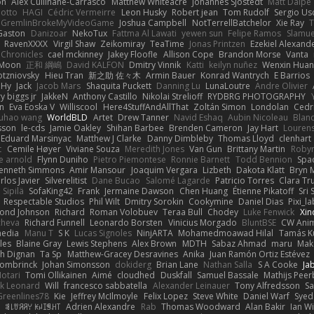
on
Alex Cullinane-Carrasco
Matthew Whiteacre
Johannes Sjöstedt
Matt Dalpé
 otto
HAGI
Cédric Vermeirre
Leon Husky
Robert jean
Tom Rudolf
Sergio Us
GremlinBrokeMyVideoGame
Joshua Campbell
NotTerrellBatchelor
Xie Ray
T
Gaston
Danizoar
NekoTux
Fattma Al Lawati
yewen sun
Felipe Ramos
Slamue
RavenXXXX
Virgil Shaw
Zeikomiray
TeaTime
Jonas Printzen
Ezekiel Alexand
 Chronicles
cael mckinney
Jakey Floofle
Allison Cope
Brandon Morse
Vanta
Moon
正和 綱嶋
David KALFON
Dmitry Vinnik
Katti
keilyn nuñez
Wenxin Hua
otzniovsky
Hieu Tran
新之助 佐々木
Armin Bauer
Konrad Wantrych
E Barrios
 Hy
Jack
Jacob Mars
Shaquita Puckett
Danning Lu
LunaLoutre
Andre Olivier
ry biggs jr
JakkeN
Anthony Castillo
Nikolai Strelioff
RYDBRG PHOTOGRAPHY
n
Eva Eoska V
Williscool
Here4StuffAndAllThat
Zoltán Simon
Londolan
Cedr
uhao wang
WorldBLD
Artet
Drew Tanner
Navid Eshaq
Aubin Nicoleau
Blan
ksson
le-cds
Jamie Oakley
Shihan Barbee
Brenden Cameron
Jay Hart
Lourens
Eduard Marsinyac
Matthew J Clarke
Danny Dimbleby
Thomas Lloyd
clenhart
t
Cemile Høyer
Viviane Souza
Meredith Jones
Van Gun
Brittany Martin
Roby
e arnold
Flynn Duniho
Pietro Piemontese
Ronnie Barnett
Todd Bennion
Spac
enneth Simmons
Amir Mansour
Joaquim Vergara
Lizbeth
Dakota Klatt
Bryn M
rlos Javier
Silverelitist
Dane Bucao
Salomé Lagarde
Patricio Torres
Clara Tr
 Sipilä
SofaKing42
Frank
Jermaine Dawson
Chen Huang
Étienne Pikatoff
Sri 
Respectable Studios
Phil Wilt
Dmitry Sorokin
Cookymine
Daniel Dias
Pixi_l
ond Johnson
Richard
Roman Volobuev
Teraa Bull
Chodey
Luke Fenwick
Xin
cheva
Richard Funnell
Leonardo Borsten
Vinicius Morgado
BluntBSE
CW Anim
edia
Manu T
S K
Lucas Signoles
NinjARTA
Mohamedmoawad Hilal
Tamás Ku
les
Blaine Gray
Lewis Stephens
Alex Brown
MDTH
Sabaz Ahmad
maru
Mak
h Dignan
Ta Sp
Matthew-Gracey Desravines
Anika
Juan Ramón Ortiz Estévez
ombrinck
Johan Simonsson
dokiderg
Brian Lane
Nathan Salla
S A Cooke
Ja
otari
Tomi Ollikainen
Aimé
cloudhed
Duskfall
Samuel Bassale
Mathijs Pee
k Leonard
Will
francesco sabbatella
Alexander Leinauer
Tony Alfredsson
Sa
Greenlines78
Kie
Jeffrey McIlmoyle
Felix Lopez
Steve White
Daniel Warf
Syed
n
ꌃ꒒ꀎꋪꋪꌩ ꀘꈤꀤꁅꃅ꓄
Adrien Alexandre
Rab
Thomas Woodward
Alan Bakir
Ian W