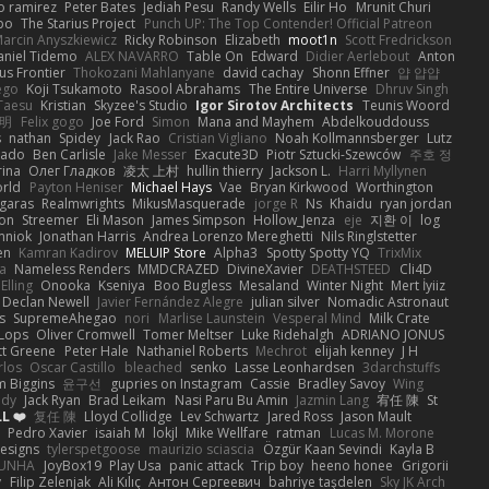
o ramirez
Peter Bates
Jediah Pesu
Randy Wells
Eilir Ho
Mrunit Churi
po
The Starius Project
Punch UP: The Top Contender! Official Patreon
arcin Anyszkiewicz
Ricky Robinson
Elizabeth
moot1n
Scott Fredrickson
aniel Tidemo
ALEX NAVARRO
Table On
Edward
Didier Aerlebout
Anton
s Frontier
Thokozani Mahlanyane
david cachay
Shonn Effner
얍 얍얍
ego
Koji Tsukamoto
Rasool Abrahams
The Entire Universe
Dhruv Singh
Taesu
Kristian
Skyzee's Studio
Igor Sirotov Architects
Teunis Woord
 明
Felix gogo
Joe Ford
Simon
Mana and Mayhem
Abdelkouddouss
s
nathan
Spidey
Jack Rao
Cristian Vigliano
Noah Kollmannsberger
Lutz
nado
Ben Carlisle
Jake Messer
Exacute3D
Piotr Sztucki-Szewców
주호 정
rina
Олег Гладков
凌太 上村
hullin thierry
Jackson L.
Harri Myllynen
orld
Payton Heniser
Michael Hays
Vae
Bryan Kirkwood
Worthington
 garas
Realmwrights
MikusMasquerade
jorge R
Ns
Khaidu
ryan jordan
on
Streemer
Eli Mason
James Simpson
Hollow_Jenza
eje
지환 이
log
mniok
Jonathan Harris
Andrea Lorenzo Mereghetti
Nils Ringlstetter
en
Kamran Kadirov
MELUIP Store
Alpha3
Spotty Spotty YQ
TrixMix
a
Nameless Renders
MMDCRAZED
DivineXavier
DEATHSTEED
Cli4D
Elling
Onooka
Kseniya
Boo Bugless
Mesaland
Winter Night
Mert İyiiz
Declan Newell
Javier Fernández Alegre
julian silver
Nomadic Astronaut
s
SupremeAhegao
nori
Marlise Launstein
Vesperal Mind
Milk Crate
 Lops
Oliver Cromwell
Tomer Meltser
Luke Ridehalgh
ADRIANO JONUS
tt Greene
Peter Hale
Nathaniel Roberts
Mechrot
elijah kenney
J H
rlos
Oscar Castillo
bleached
senko
Lasse Leonhardsen
3darchstuffs
m Biggins
윤구선
gupries on Instagram
Cassie
Bradley Savoy
Wing
ody
Jack Ryan
Brad Leikam
Nasi Paru Bu Amin
Jazmin Lang
宥任 陳
St
L ❤️
复任 陳
Lloyd Collidge
Lev Schwartz
Jared Ross
Jason Mault
Pedro Xavier
isaiah M
lokjl
Mike Wellfare
ratman
Lucas M. Morone
Designs
tylerspetgoose
maurizio sciascia
Özgür Kaan Sevindi
Kayla B
EUNHA
JoyBox19
Play Usa
panic attack
Trip boy
heeno honee
Grigorii
y
Filip Zelenjak
Ali Kılıç
Антон Сергеевич
bahriye taşdelen
Sky JK Arch