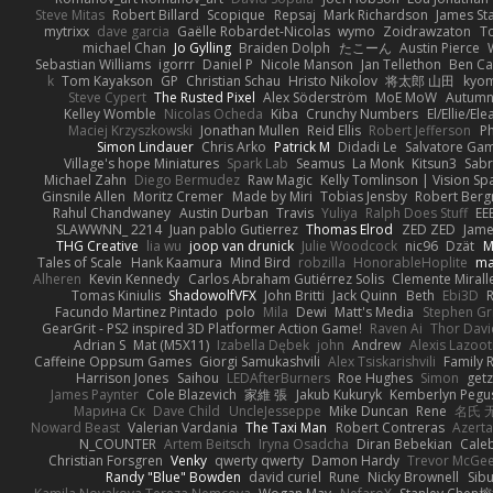
Steve Mitas
Robert Billard
Scopique
Repsaj
Mark Richardson
James St
mytrixx
dave garcia
Gaëlle Robardet-Nicolas
wymo
Zoidrawzaton
T
michael Chan
Jo Gylling
Braiden Dolph
たこーん
Austin Pierce
Sebastian Williams
igorrr
Daniel P
Nicole Manson
Jan Tellethon
Ben Ca
k
Tom Kayakson
GP
Christian Schau
Hristo Nikolov
将太郎 山田
kyo
Steve Cypert
The Rusted Pixel
Alex Söderström
MoE MoW
Autumn
Kelley Womble
Nicolas Ocheda
Kiba
Crunchy Numbers
El/Ellie/El
Maciej Krzyszkowski
Jonathan Mullen
Reid Ellis
Robert Jefferson
Ph
Simon Lindauer
Chris Arko
Patrick M
Didadi Le
Salvatore Ga
Village's hope Miniatures
Spark Lab
Seamus
La Monk
Kitsun3
Sabr
Michael Zahn
Diego Bermudez
Raw Magic
Kelly Tomlinson | Vision Sp
Ginsnile Allen
Moritz Cremer
Made by Miri
Tobias Jensby
Robert Ber
Rahul Chandwaney
Austin Durban
Travis
Yuliya
Ralph Does Stuff
EE
SLAWWNN_ 2214
Juan pablo Gutierrez
Thomas Elrod
ZED ZED
Jame
THG Creative
lia wu
joop van drunick
Julie Woodcock
nic96
Dzät
M
Tales of Scale
Hank Kaamura
Mind Bird
robzilla
HonorableHoplite
m
Alheren
Kevin Kennedy
Carlos Abraham Gutiérrez Solis
Clemente Mirall
Tomas Kiniulis
ShadowolfVFX
John Britti
Jack Quinn
Beth
Ebi3D
Facundo Martinez Pintado
polo
Mila
Dewi
Matt's Media
Stephen G
GearGrit - PS2 inspired 3D Platformer Action Game!
Raven Ai
Thor Dav
Adrian S
Mat (M5X11)
Izabella Dębek
john
Andrew
Alexis Lazoot
Caffeine Oppsum Games
Giorgi Samukashvili
Alex Tsiskarishvili
Family R
Harrison Jones
Saihou
LEDAfterBurners
Roe Hughes
Simon
getz
James Paynter
Cole Blazevich
家維 張
Jakub Kukuryk
Kemberlyn Pegu
Марина Ск
Dave Child
UncleJesseppe
Mike Duncan
Rene
名氏 
Noward Beast
Valerian Vardania
The Taxi Man
Robert Contreras
Azerta
N_COUNTER
Artem Beitsch
Iryna Osadcha
Diran Bebekian
Caleb
Christian Forsgren
Venky
qwerty qwerty
Damon Hardy
Trevor McGe
Randy "Blue" Bowden
david curiel
Rune
Nicky Brownell
Sib