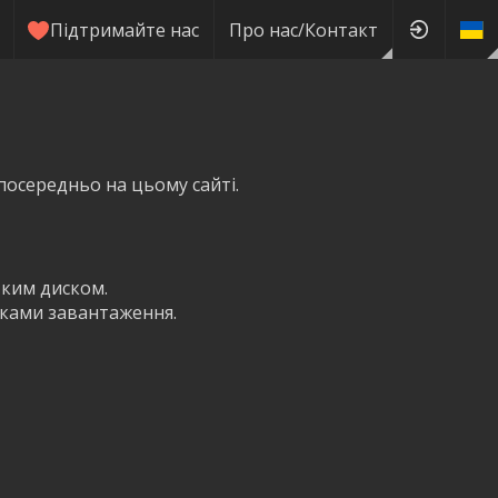
Підтримайте нас
Про нас/Контакт
посередньо на цьому сайті.
тким диском.
пками завантаження.