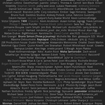
christian cuttino
DaveHuman
juanito
Johan L
Theresa A. Carroll
Iain Black
Einarr
Volatility
Stephen Smith
joshy west xoxo
Łukasz Pawłowski
Anthony Dilmore
Daniel Schmid Leal
Steele
Nitrosimi96
ANonEMoose
Gun Metal Games
macoll macoll
Brandon Joffe
Cory robertson
Ember
Sage Himeros
Sweeper3D
Bruno Yudi
Daddios Studios
Aleksey Pollack
Lotus
Fabrizio Guidotti
Esbern Hansen
ran nie
Justper's Furry Avatar World
Kevin LomondDesign
Victor Ghyssens
749R
CGautos
Kevin Anderson
dusan tomas
Jegregg
Travis Lemieux
Philipp T
David Pulcifer
Thomas Elliott
John Gutwin
Sara Tarr
Shay
CT
Jermaine Bouyea
Liam Smyth
Jim Bob
Michael Loh
doctor25th
Larry Jenkins
sv
Andrew Lamb
Hamad
rendered_pixel
der_mihi
Worked Wood
Alan Figg
Matias Dubos
BigWhiteLion
Karolina En
David Curiel
alec1025
BeepCodeMusic
Ben Granger
Bruno Simon (Three.js Journey)
Michelle Ma
Ben
glassapple 325
Woof
Maxime Detournière
Rayscaper
Chris Dickson
idkdude
성익 김
Piotr
JSR Production house
Dustin Pettegrew
Alessandro Mennonna
Onalist
Devin Martin
Mehmet Oguz Derin
Quinn Kowitt
Lee Stranahan
Robert Whitehead
kocat
Grawlix
Hampus Linden
Alex Vega
orestis picard
S Waugh
Arjen Plakke
Noah Kollmannsberger
Niko
Austin Root
Misha Samorodin
Zach wood
Tabatha Lyn
Andrew Sprague
Karsten Eckelt
Tony
VolkEnVaderland
Raizzer47
Pablo Portal
Viktoriya
MisterBKWolf
שי יעקוב
DerHitsch
We Don't Know What A Car Is
James Patel
Joeri Woudstra
Rochelle Bricker
Bojan Rončević
Justin Green
Sof
Hope Hackett
Sven Kröger
Dejvo
JRichardGaming
fatalmuffin
Sharp
movies byevan
Ayleen
Adam Hutchinson
Neet
EchoTheComposer
Andreas Stockmayer
Ernesto Gomez
Joep Meindertsma
Todd KS
景琦 张景琦
trowelandspade
Phase
Colin Lohaus
atoves
Dan Goddard
Loo Cypher
Adrian Haugseng
TheSmallGacha
trvr
Jacob Hooper
Gaetano Gargano
민희 이
Flavio
Artmachiner
Remy Ponso
Magnús Antonsson
Ben Milius
Griffin
rayhaan.3d
Skyro
Rain
Violetta Radkevich
Chris
Philip Spiessberger
Bryce Powell
BladedBadge
Rafael Perez-Torro
Nemnomi
おるす
Photini By Design
Jason Buier
AblazZe
Rom1
Serin Jameson
Aden Bise
nobuyuki takahashi
ruffles
Nathan Stoltzfoos
Freddy Sghetti
Nick Jainschigg
Siyouardi
passivestar
sirdeadduke
Michael Sasse
Jackson Quinn Gray
Steve Teeps
Romanov_art Romanov_art
David Sopala
Joel Hobson
Lou Jonathan
Bertrand RIVEILL
Cocheta
Michael Witmann
Marco Vizcaino
Christoph Letmaier
LaMar Sharpe Jr
Gbromios
Minmax
Daniel1060
Joshua Van-Male
Steve Mitas
Robert Billard
Scopique
Repsaj