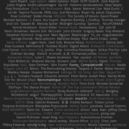
Liam Bryant
sagar sasson
rafael naranjo
Elijah
ELITE Scratch
Zack Kepner
Justin Rogow
Andre Labuschagne
lily ren
maxime vandecasteele
Vasyl Vasyliv
Post Production
Zbob
VW Winterstein
Bob
Xavier
Mehmet Can
Nika Domi
C
xd Idk
Hajime Tsunoda
FRNL Lou
Joel Montano
Bryan Hy
Jakub Zbyszynski
River Lockhart
Stefan Florea
MStorm
The Society of Visions
David Power
Michael Santoro
C. Evans
thu huynh
Stephen Bentley
I_ViceRoy
Thomas Granger
bloli loli
Takashi M.
Melody Spiker
Midnight Gunship
Spencer_
NicoPOWAAA
Kornel Anderson
Dixon Keller
Keenan Rush
Venkataram
LLB
Josh W.
Kevin Showman
Naomi Soh
McCoder
John Elliotte
Gregory Basile
Filip Wieland
Sebastian Norlund
blog cruvi
Marc Nguyen
MaxDezignz
Tic_cle
nogutidaisuke
George Dvorak
Haris Lattirom
Matthew Daday
Paul
Kamil Uriasz
Lirian
Sarah Schrock
Logan Hertz
Gaël Gilly
Musical Nexus
Buttmunky1
Danny Sale
Elias Guevara
Kathreena B
Huitaka Studio
Digital Abbot
Aleksandr Chebotariov
Cole Turner
John Kevin Ong
JonDo
Filip
Cornellus Pendrahgon
Striker The Fox
Lale
Gökhan Sazdağı
Steve-0
el smells
丸 黒
Domantas Jokšas
Eduard
EvilQ
Alexander Olesen
Luke C
Shawn Anderson
Tess
opostol
Jiří Ptáček
JamTarts
Clive McKenzie
Shabeen Barzey - Browne
Josh
Martin Bailey
Espen
Princess
SiryuSama
Kelu
Sean Derham
Sam Fowler
Funny_ Compilation69
htai wu
Nadia
Pupper
John KD
Mimic
The Remodeling Veteran
Talyana S
Parker
Mister Venom
Markku Hakala
Hussien Mohamed
Gaforga VK
Ich Simp
cyril faia
Nipper1er
ふぇ えっ
Tomato Huwaidi
Eduardo ramirez
Peter Bates
Jediah Pesu
Randy Wells
Eilir Ho
Mrunit Churi
Necromantique
Nikki Balsem
Render House
John Hughes
James Gonzales
Cristi Vanderburg
Kaeden Hahn
Timo Erick
Miroslav Šamánek
EfulTopo
The Starius Project
Punch UP: The Top Contender! Official Patreon
Jorge Manuel Cappello Barreto
Sticky Buttons
iiiFahad7
재우 김
Morgsley
Workbench
wegu1
TheHappyElite
Duane Strickland
DC Kasundra
Ross
Marcin Anyszkiewicz
Ricky Robinson
Elizabeth
moot1n
Scott Fredrickson
仁 小野
kb714
Chris
Gabriel Alvarado
哲 董
Fredrik Karlsson
Tristan Lorius
Purpose Architecture
Władysław Pryszczarek
Ashley Fayers
plexlexia
Daniel Tidemo
ALEX NAVARRO
Table On
Edward
Didier Aerlebout
Anton
Sara
Alan
Jeffrey Olson
Riccardo Colombo
OHNE LIMIT
Gionea Alexandru Daniel
philip sisk
Daniel Richman
Ieuan King
Karri Haranko
Autonomous Frontier
Thokozani Mahlanyane
david cachay
Shonn Effner
얍 얍얍
Oreo_tism
Tiffany Edwards
iaksdfg fodkg
ressii
Ioannis Athanasiadis
Nicolò Caterina
aureliana
Khuthadzo Ratshilumela
Grant Mckenney
Tadin Brego
Koji Tsukamoto