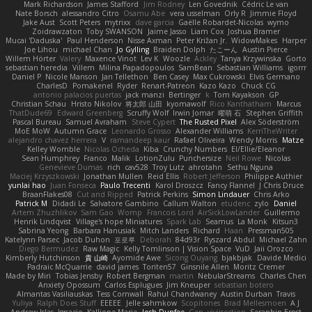
Mark Richardson
James Stafford
Jim Rodney
Len Govednik
Cédric Le van
Nate Borsch
alessandro Citro
Osamu Abe
vera usselman
Orly R
Jimmie Floyd
Jake Aust
Scott Peters
mytrixx
dave garcia
Gaëlle Robardet-Nicolas
wymo
Zoidrawzaton
Toby SWANSON
Jaime Jasso
Liam Cox
Joshua Bramer
Mucai 'Daduska'
Paul Henderson
Nisse Axman
Peter Križan Jr.
WidowMakes
Harper
Joe Lihou
michael Chan
Jo Gylling
Braiden Dolph
たこーん
Austin Pierce
Willem Hörter
Valery
Maxence Vinot
Lev K
Woozle
Ackley
Tanya Krzywinska
Gorto
sebastian heredia
Villem
Milina Papadopoulos
SamBean
Sebastian Williams
igorrr
Daniel P
Nicole Manson
Jan Tellethon
Ben Casey
Max Cukrowski
Elvis Germano
CharlesD
Pomakenel
Ryder
Renart-Patreon
Kazo Kazo
Chuck CG
antonio palacios puertas
jack manzi
Bertinger
k
Tom Kayakson
GP
Christian Schau
Hristo Nikolov
将太郎 山田
kyomawolf
Rico Kanthatham
Marcus
ThatDude69
Edward Greenberg
Scruffy Wolf
Irwin Jomar
曜萌 石
Stephen Griffith
Pascal Bureau
Samuel Avraham
Steve Cypert
The Rusted Pixel
Alex Söderström
MoE MoW
Autumn Grace
Leonardo Grosso
Alexander Williams
KerriTheWriter
alejandro chavez herrera
V
ramandeep kaur
Rafael Oliveira
Wendy Morris
Matze
Kelley Womble
Nicolas Ocheda
Kiba
Crunchy Numbers
El/Ellie/Eleanor
Sean Humphrey
Franco
Malik
LotionZulu
Punchersize
Neil Rowe
Nicolas
Genevieve Dumas
rich
cav528
Troy Lutz
ahrotahn
Sethu Nguna
Maciej Krzyszkowski
Jonathan Mullen
Reid Ellis
Robert Jefferson
Philippe Authier
yunlai hao
Juan Fonseca
Paulo Trecenti
Karol Droszcz
Fancy Flannel
J Chris Druce
BraanFlakes08
Cut and Ripped
Patrick Perkins
Simon Lindauer
Chris Arko
Patrick M
Didadi Le
Salvatore Gambino
Callum Walton
etudenc
zylo
Daniel
Artem Zhuzhlikov
Sam Gao
Womp
Francois Lord
AirSickLowLander
Guillermo
Henrik Lindqvist
Village's hope Miniatures
Spark Lab
Seamus
La Monk
Kitsun3
Sabrina Yeong
Barbara Hanusiak
Mitch Landers
Richard
Haan
Pressman505
Katelynn Parsec
Jacob Duhon
포로루
Deborah
84d93r
Ryszard Abdul
Michael Zahn
Diego Bermudez
Raw Magic
Kelly Tomlinson | Vision Space
VuD
Jaii Orozco
Kimberly Hutchinson
貴 山崎
Ayomide Awe
Sicong Ouyang
bjakbjak
Davide Medici
Padraic McQuarrie
david james
Toriten57
Ginsnile Allen
Moritz Cremer
Made by Miri
Tobias Jensby
Robert Bergman
martin
NebularStreams
Charles Chen
Anxiety Opossum
Carlos Esplugues
Jim Kneuper
sebastian botero
Almantas Vasiliauskas
Tess Cornwall
Rahul Chandwaney
Austin Durban
Travis
Yuliya
Ralph Does Stuff
EEEEE
Jelle sahmkow
Scopitones
Brad Mellesmoen
A J