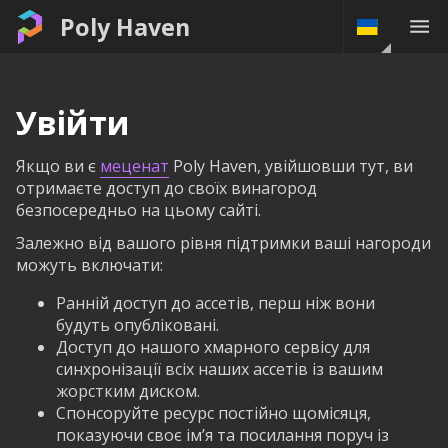
Poly Haven
Увійти
Якщо ви є
меценат
Poly Haven, увійшовши тут, ви
отримаєте доступ до своїх винагород
безпосередньо на цьому сайті.
Залежно від вашого рівня підтримки ваші нагороди
можуть включати:
Ранній доступ до ассетів, перш ніж вони
будуть опубліковані.
Доступ до нашого хмарного сервісу для
синхронізації всіх наших ассетів із вашим
жорстким диском.
Спонсоруйте ресурс постійно щомісяця,
показуючи своє ім’я та посилання поруч із