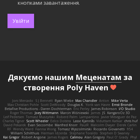
кнопками завантаження.
Увійти
Дякуємо нашим
Меценатам
за
створення Poly Haven
Joni Mercado
S J Bennett
Ryan Wiebe
Max Chandler
Anton
Mike Verta
Max Christian Pohle
Scott DeWoody
Douglas K.
Yorik van Havre
Ernst Bronde
BetaFive Productions - Daren Dochterman
Eric Perley
James Robinson
I/O Studio
Roger Thomas
Joey Wittmann
Marcin Wiśniewski
James
JS
KangaroOz 3D
Leif Pedersen
Tomasz Muszyński
Roberd Palm
Lampantino
Javier Meseguer de Paz
Charles Tigner
Scott Wheeler
Eelco Dolstra
Lasse Kjønnås
Viduttam Katkar
chris huf
David Pekarek
Evan Seccombe
Manfred Knorr
PaulR
Malcolm Dwyer
Derek Carlin
RF
Wendy Ward
Fianna Wong
Tomasz Wyszolmirski
Riccardo Giovanetti
fr54
William Schilthuis
Herman Idzerda
Stephane Toraldo
Stephen D Swaney
Kai Gregor
Robert Angone
James Rogers
Calinou
Alan Gregory
Paul O' Grady
Phyl