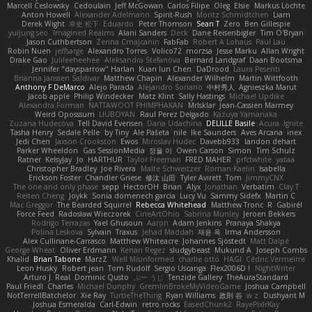
Marcell Ceslowsky
Cedoulain
Jeff McGowan
Carlos Filipe
Oleg
Elsie
Markus Löchte
Anton Howell
Alexander Adelmann
Spirit-Rush
Moritz Schmidtchen
Liam
Derek Wight
幸史 松下
Eduardo
Peter Thomson
Sean T
Zero
Ben Gillespie
yuijung seo
Imagined Realms
Alani Sanders
Deck
Dane Reisenbigler
Tim O'Bryan
Jason Cuthbertson
Zerina Cmajcanin
FabFab
Robert A Lohaus
Paul Lau
Robin Nuen
jeffsarge
Alexandro Torres
Volico72
morzsa
Jesse Marku
Allan Wright
Drake Gao
Julileeheehee
Aleksandra Stefanova
Bernard Landgraf
Daan Bootsma
Jennifer "daysparrow" Harlan
Kuan lun Chen
DaDrood
Laura Pesenti
Brianna Janssen Saldivar
Matthew Chapin
Alexander Wilhelm
Martin Wittfooth
Anthony F DeMarco
Alejo Parada
Alejandro Soriano
中村秀人
Agnieszka Marut
Jacob apple
Philip Windecker
Matz Klint
Sally Hastings
Michael Updike
Alexandra Forman
NATTAWOOT PHIMPHAKAN
MrIsklar
Jean-Cassien Marmey
Weird Oposssum
LIUBOYAN
Raul Perez Delgado
Kazuya Yamanaka
Zuzana Hudecova
Tell David Evensen
Daria Udachina
DELILLE Basile
Acura .Ignite
Tasha Henry
Sedale Pelle
by Tiny
Ale Pašeta
nile
Ike Saunders
Aves Arcana
inex
Jedi Chen
Jaxson Crookston
Ewos
Miroslav Hudec
Davebb933
landon dehart
Parker Wheeldon
Gas SessionMedia
정율 이
Owen Carson
Simon
Tim Schulz
Ratner
KelsyJay
Jo
HARTHUR
Taylor Freeman
FRED MAHER
prfctwhite
yataa
Christopher Bradley
Joe Rivera
Malte Schweitzer
Roman Kaelin
Isabella
Erickson Foster
Chandler Griese
修汰 山田
Tyler Avirett
Tom
JimmyCNX
The one and only phase
sepp
HectorOH
Brian
Alyx
Jonathan
Verbatim
Clay T
Reiten Cheng
Joykk
Sonia domenech garcia
Lucy Vu
Sammy Sidefx
Martin C
Mac Greggor
The Bearded Squirrel
Rebecca Whitehead
Matthew Tronc
R
Gabirél
Force Feed
Radosław Wieczorek
CineArtOhio
Sabrina Munley
Jeroen Bekkers
Rodrigo Terrazas
Yael Ghusoun
Aaron
Adam Jenkins
Pranaya Shakya
Polina Leskova
Sylvain
Traxus
Jehad Maddah
재윤 옥
Irma Andersson
Alex Cullinane-Carrasco
Matthew Whiteacre
Johannes Sjöstedt
Matt Dalpé
George Wheat
Oliver Erdmann
Kenan Regez
sludgybeast
Mukund A
Joseph Combs
Khalid
Brian Tabone
MarzZ
Well Misinformed
charlie otto
HAGI
Cédric Vermeirre
Leon Husky
Robert jean
Tom Rudolf
Sergio Uscanga
Flex2006D !
NightWriter
Arturo J. Real
Dominic Qusto
ぶー うじ
Tenzide Gallery
TheAuraStandard
Paul Friedl
Charles
Michael Dunphy
GremlinBrokeMyVideoGame
Joshua Campbell
NotTerrellBatchelor
Xie Ray
TurtleTheThing
Ryan Williams
政則 谷
w z
Dushyant M
Joshua Esmeralda
Carl-Edwin
retro rocks
EasedChunk2
RayePixlrKay