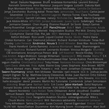
fatcat
Daisuke Nagasawa
Bruf4
Anastasia Komaritska
Laurent Belcour
Kenneth Simmons
Amir Mansour
Joaquim Vergara
Lizbeth
Dakota Klatt
Bryn Morrison-Elliott
Mana
Simeon Milkov Velchevsky
Camille De Bastiani
Jenya Zenchenko
Burning Astral
Three Hats
Jamonidas
Soul Evans
Carlos Javier
Silverelitist
Dane Bucao
Salomé Lagarde
Patricio Torres
Clara Truchsess
Chantal LeBlanc
Garrett Calloway
nøixzy
Nicholas Day
Svetlin
Marco Evangelisti
Jack Kibble-White
MTU1500
Jordan Krakowski
Juuso Sipilä
SofaKing42
Frank
Jermaine Dawson
Chen Huang
Étienne Pikatoff
Sri Sonti
Bassy's Games
Bailey Rosenthal
George Luna
JEFF
Plane2House
Bob F
Matt
Zoemoney
Azula
Christopher Johansen
Harry Merrett
Respectable Studios
Phil Wilt
Dmitry Sorokin
Cookymine
Daniel Dias
Pixi_lab
MD1
Veronica
Rory
Brendan Droppo
Kelton McEwen
Rico Levitt
Liquid Cooled
Nadia
Skedo
Pedro Viana
Oleksii Komarov
Can
Desmond Johnson
Richard
Roman Volobuev
Teraa Bull
Chodey
Luke Fenwick
Xindrrobo
Noura S
Brett Wheeler
Bees Wax
Nicole Pérez
Frank Hereford
Carlos Ramírez
Arianna Montanari
Ikkeii
Shannonigans
Maggie Raycheva
Richard Funnell
Leonardo Borsten
Vinicius Morgado
BluntBSE
CW Animations
Anonymous Person
鈴葵
Jeff Kraemer
Nicole Findlay
Shirley
Lisa Anders
Angus McAloon
George Willaman
Sparazza D
RKG media
Manu T
S K
Lucas Signoles
NinjARTA
Mohamedmoawad Hilal
Tamás Kuklics
Pierre Moore
seguin matthis
OneGhastlyGhoul
Toby Howe
Nastassia Reutskaya
Chris Wintermyer
Liam Davis
chris reis
Ross
styles
Blaine Gray
Lewis Stephens
Alex Brown
MDTH
Sabaz Ahmad
maru
Make
Yokami c:
mik
Scott
Jonathan Ojibway
Brandon
Swann Fourmanoy
sinsin
Ken Ishikawa
Stanislav
ryan mrazik
峻辰 朱
Joshua Jacobs
Joseph Dignan
Ta Sp
Matthew-Gracey Desravines
Anika
Juan Ramón Ortiz Estévez
Shivam Ganju
Anıl Çaylak
JacobyO
Bình Võ Thiên
bavazov
Elhi Stevens
Alec Keck
halle stoeppler
david
jstevens
Martín Niz Tutoriales
Combrinck
Johan Simonsson
dokiderg
Brian Lane
Nathan Salla
S A Cooke
Jaber Alarbash
Solid Neptune
Donald Stooks
Little Weird Kid Stories
YUKI SHIBUTANI/ YUN
Trevor Larson
Aaron
Maxim Nordentz
Caio Notari
Tomi Ollikainen
Aimé
cloudhed
Duskfall
Samuel Bassale
Mathijs Peerboom
Filip Nyborg
leon labyk
Triangle Interactive
Philip Pryke
Dave
Fangzahn Aviation Studios
colinangusstudio
Mike L.
Chuck Morris
Mark Leonard
Will
francesco sabbatella
Alexander Leinauer
Tony Alfredsson
Salina De Leon
Lucas Cozzoli
Daniel Eijgendaal
Eliézer Ojeda
תמר פלג טל
Kaleo/Dalton
Duzemine
Kim Myeong Soom
nicolaspetton
Alan Stoll