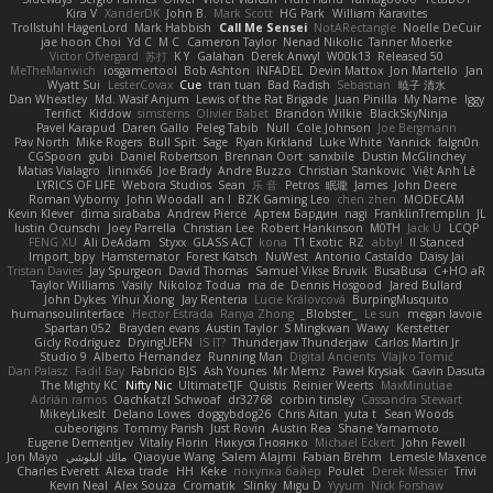
Kira V
XanderDK
John B.
Mark Scott
HG Park
William Karavites
Trollstuhl HagenLord
Mark Habbish
Call Me Sensei
NotARectangle
Noelle DeCuir
jae hoon Choi
Yd C
M C
Cameron Taylor
Nenad Nikolic
Tanner Moerke
Victor Ofvergard
苏打
K Y
Galahan
Derek Anwyl
W00k13
Released 50
MeTheManwich
iosgamertool
Bob Ashton
INFADEL
Devin Mattox
Jon Martello
Jan
Wyatt Sui
LesterCovax
Cue
tran tuan
Bad Radish
Sebastian
暁子 清水
Dan Wheatley
Md. Wasif Anjum
Lewis of the Rat Brigade
Juan Pinilla
My Name
Iggy
Terifict
Kiddow
simsterns
Olivier Babet
Brandon Wilkie
BlackSkyNinja
Pavel Karapud
Daren Gallo
Peleg Tabib
Null
Cole Johnson
Joe Bergmann
Pav North
Mike Rogers
Bull Spit
Sage
Ryan Kirkland
Luke White
Yannick
falgn0n
CGSpoon
gubi
Daniel Robertson
Brennan Oort
sanxbile
Dustin McGlinchey
Matias Vialagro
lininx66
Joe Brady
Andre Buzzo
Christian Stankovic
Việt Anh Lê
LYRICS OF LIFE
Webora Studios
Sean
乐 音
Petros
眠瓏
James
John Deere
Roman Vyborny
John Woodall
an l
BZK Gaming Leo
chen zhen
MODECAM
Kevin Klever
dima sirababa
Andrew Pierce
Артем Бардин
nagi
FranklinTremplin
JL
Iustin Ocunschi
Joey Parrella
Christian Lee
Robert Hankinson
M0TH
Jack Ü
LCQP
FENG XU
Ali DeAdam
Styxx
GLASS ACT
kona
T1 Exotic
RZ
abby!
ll Stanced
Import_bpy
Hamsternator
Forest Katsch
NuWest
Antonio Castaldo
Daisy Jai
Tristan Davies
Jay Spurgeon
David Thomas
Samuel Vikse Bruvik
BusaBusa
C+HO aR
Taylor Williams
Vasily
Nikoloz Todua
ma de
Dennis Hosgood
Jared Bullard
John Dykes
Yihui Xiong
Jay Renteria
Lucie Královcová
BurpingMusquito
humansoulinterface
Hector Estrada
Ranya Zhong
_Blobster_
Le sun
megan lavoie
Spartan 052
Brayden evans
Austin Taylor
S Mingkwan
Wawy
Kerstetter
Gicly Rodríguez
DryingUEFN
IS IT?
Thunderjaw Thunderjaw
Carlos Martin Jr
Studio 9
Alberto Hernandez
Running Man
Digital Ancients
Vlajko Tomić
Dan Palasz
Fadil Bay
Fabricio BJS
Ash Younes
Mr Memz
Paweł Krysiak
Gavin Dasuta
The Mighty KC
Nifty Nic
UltimateTJF
Quistis
Reinier Weerts
MaxMinutiae
Adrián ramos
Oachkatzl Schwoaf
dr32768
corbin tinsley
Cassandra Stewart
MikeyLikesIt
Delano Lowes
doggybdog26
Chris Aitan
yuta t
Sean Woods
cubeorigins
Tommy Parish
Just Rovin
Austin Rea
Shane Yamamoto
Eugene Dementjev
Vitaliy Florin
Никуся Гноянко
Michael Eckert
John Fewell
Jon Mayo
مالك البلوشي
Qiaoyue Wang
Salem Alajmi
Fabian Brehm
Lemesle Maxence
Charles Everett
Alexa trade
HH
Keke
покупка байер
Poulet
Derek Messier
Trivi
Kevin Neal
Alex Souza
Cromatik
Slinky
Migu D
Yyyum
Nick Forshaw