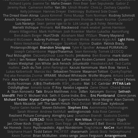
Richard Lyons
Joanne Tai
Mahe Dewan
Finn Bear
Ivan Sepulveda
Gabor Z
Jeremy Park
Cameron Keffer
Yan Shi
Ulrich Woehr
Chris Li
Zachary Capalbo
Kelly Johnson
Hannes Dreyer
Elektrospy
Buttered Side Down
The Dread Vixen Alinsa
Laura Kimmel
Timo Muraja
Tom Norman
Rodney Schmidt
Arioch Snowpaw
Catface Meowmers
gardeninn thomas
Istvan Kozma
QuesoGr7
Luis Naranjo
Sean
jamie ngai to lo
Lök Leung
Jack Foley
fxtentacle
Marielli Vichique
Primaris
Kirt Blackwood
mark wrabel
James Harrison
Alvaro Villagomez
Mark Hoffman
Josh Roenker
Martin Lukačka
AaronFung
Ben-Adam Berger
Hun73rdk
Abraham Mast
YYSSun
Thierry Mayrand
Richard McGowan
Aubrey Pullman
R.J. Rhodes Writes
Atelier Argos Art
Light Films
Rémi Verschelde
Ryan Reisiger
SizeKivit
Stymie
Dustin
Patrick Brady
ProtanopicMidget
Brandon Snodgrass
Tyler K Spicher
Arnaud PUIRAVAUD
Joseph Catrambone
HippoThalamus
Sean Kennedy
Tomek LECOCQ
Paul Mcloughlin
DaLivelyGhost
Lose Pacific
Jimikimo
Ben Bosma
mark stalzer
Jack J
Ian Neisser
Marcus Morba
LePew
Ryan Roden-Corrent
Joshua Albers
Kristen Westphal
Jon White
Jack Fenech
Jotunkottr
Hexdrake's Art
Ted Curtis
nullinc
Zach du Toit
John Partington
Kazuki Kamimura
Mark Boss
Yaron L.
Lukas Kalbertodt
Marcos Vaz
Sébastien Tricoire
Masanori Tottori
QuirkyTopHat
ReJ aka Renaldas Zioma
VFRAME
Michael Whiteside
Wolfer Moyens
Arturo Leone
Pete
Alex Harvill
Lauri Kananen
wheany
Unreal Sensei
tchaikovsky2
Taylor J Peters
Molly Footman
大重生-TheRebirth
RSH__studio
Mat
S C
Cailrdar
PYTHA Lab
OddlyBigBear
binotti lucia
IT Roy
Karabo Legwaila
Zane Olson
Chord Shore
A. Stan Konowitz
Talii
Bruce Matthews
Aria
3dfan
Xatonym
Barney
Sethesh
blendFX
Petr O
Michael Vick
Seth // Gone Indie, Bro...
Eric Pontbriand
Glenn Jones
Michael Tedder
Krystal Camprubi
Eugene Ovcharenko
Fiona Margrie
Alan Daniels
Mark Mazaitis
Jeff
The Sarah Hirsch
Paul Dolzall
Wolf Daw
kyleboze
Taylor Galen Kadee
Steven Ekholm
Stephen Ellis
Aximmetry Technologies
Sarah Wiener
Andrew Faithfull
wellingtoncrab
Ada Rose Cannon
Resilient Picture Company
Almighty Laxz
Jonathan Brandt
Szabolcs Dombi
Jose Nario
ELITECAD
Nick Storey
Ryan
Kim Vitkus
Bryan Halcott
Glyph
Jan Oliver Koch
Reggie Storm
Dan Repp
pk
Nathaniel E Bell
Benita Winckler
Kai Honeck
Íkara
Psychosadistic
Algot Nordström
Trag1cHaze
KaiCee
Kurt Wilson
Stéphane Huart
Todd Eaton
P4C1F15T
charamath
Jakob Stolz
YeGrayHound
Kevin Turner
Brian McMullen
oleko senga
Jason Ferguson
Arrangemonk