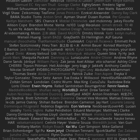
Houston Gaston
Danizoar
NekoTux
Fattma Al Lawati
yewen sun
Felipe Ramos
Slamuel EC
Key van Thull
George Clarke
EightySeven
Frederic Sigrist
Wilbert Schuurman Hess
yuna yamamoto
Derek Carlin
Ben Watts
RavenXXXX
Virgil Shaw
Zeikomiray
TeaTime
Jonas Printzen
Ezekiel Alexander
Danny Ray Clark
BAMA Studio
Toms
Anton Smit
Ayman Sharaf
Dusan Runtak
Per Gouras
Kaitlyn Matchem
SBS
Chance K
Mistral Chronicles
cael mckinney
Jakey Floofle
Allison Cope
Brandon Morse
Vanta
ns103
Luigi Macaluso
simen stroek
19:48
Yu xin Ye
Adam Moore
Pascal Creative Design
Kelvin Yim
Yaroslav Leschenko
AI videomaking
Moon
正和 綱嶋
David KALFON
Dmitry Vinnik
Katti
keilyn nuñez
Wenxin Huang
Sarah BADJI
GrayDarth
Eli Herrington
ALP Gauna
manuel chiocchetta
ThatRamenDude
CluelessArt
Cергей Лозенко
Emmett Peck
Stefan Scotzniovsky
Hieu Tran
新之助 佐々木
Armin Bauer
Konrad Wantrych
E Barrios
Jack Malone
Harry Jumaidi
에이지
Eylül Solakoğlu
my moon, your stars
Jarod
Dinki
Alexey Vaitvud
Udi
Yurii Antonyuk
estuine
Queen Sitra
Fy Hy
Jack
Jacob Mars
Shaquita Puckett
Danning Lu
LunaLoutre
Andre Olivier
Andrew Rhyne
Dane Sands
Jdnbyd
William Parry
Zak Jarvis
Axel Allstar
vito schaniel
Ashley Cline
CHERRII
Tryvon Pittman
Heli Aldridge
jerry biggs jr
JakkeN
Anthony Castillo
Nikolai Strelioff
RYDBRG PHOTOGRAPHY
Yogev Levy
Abdullah Alshammari
Thomas Steele
Alicia Zimmermann
Patrick Zulke
Fran Aspen
Freyka V
Taylor Gonzalez
Trevor Seitz
Aaron
Eva Eoska V
Williscool
Here4StuffAndAllThat
Zoltán Simon
Londolan
Cedric Wurm
Max King
CucuZulu
Radosław Bela
Loris Olivier
Erwin Heyms
Rafael Santisteban Baumgartner
Fenrir Fawkes
MaddieMooMoon
shuhao wang
WorldBLD
Artet
Drew Tanner
Navid Eshaq
Aubin Nicoleau
Blandine Ducrocq
JewelEyed
ANDY
Anton Friedman
時里ZYC
Joe Stadnik
Brett Schmidt
Adam Derenne
Daniel Vera Morales
Mattias Eriksson
le-cds
Jamie Oakley
Shihan Barbee
Brenden Cameron
Jay Hart
Lourens Lessing
Dominique Fitzgerald
Federico Bagarolo
Eon Valterra
NeckbeardLover445
Lucian
cooshy
Toms Seglins
Fuller Pendleton
Eduard Marsinyac
Matthew J Clarke
Danny Dimbleby
Thomas Lloyd
clenhart
Ben Wilson
minkis kim
Manenblack
Martten Maasik
Edward Maxym
BetterAsBad _
RO
SwunkusSwede
hauke lienau
HAR
valsekamerplant
Cemile Høyer
Viviane Souza
Meredith Jones
Van Gun
Brittany Martin
Robyn Roach
Kai Wu
Carr Simpson
Mike Galland
Brian Eichenberger
Syl Pu
Kevin Jeryd
Christian Tennant
SporkSkaffel
Zac Zabawa
Junzhe Zhu
nate arnold
Flynn Duniho
Pietro Piemontese
Ronnie Barnett
Todd Bennion
SpacePuffle
Tristan Fogle
Spec
Peter G
rayryeng
鸝瑩 魏
Craig Smith