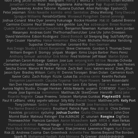
Yashi Zeng
Jacob Schelbert
Malignant
Hardy
J
Moritz S.
Chihirios
Ethan Mulwee
Jonathan Correa
Rose
Jhon Magdalena
Aisha Harper
Fuji
Rupert Eveleigh
JaaySweeney
Andrei Tabone
Ruslana Dutchak
Allen Partridge
EpsilonCG
Peter Jessiman
Nikki Navaille
komito
emil
Saintetixx
Zhou Weitong
Tony Elwood
Sprague Williams
FeroshGirlSims
Worawut Pongchen
Daniel Jennings
Joshua Conard
Mike Dyer
Jeremy Fukunaga
Rockie Hoerter
鸿彬 邱
Gabriel Brenne
Carmine Ciccone
Paul Shewan
luke gentile
Lux_Fox
azbeaupre
Binsei Numao
Quade Zaban
Aleksandra Davydenko
Benjamin Newman
Kumatora
Liam Jordan
Masanyao
Andreas Gohl
TheThomasTrainzUser
Line Ulv
John Dreessen
David Valentine
Edson Rodriguez
Dávid Borsodi
Lil Sleeping Bag
SubToMyYTplz
Bryn Couser
HanaYou
Hakar Kerarmor
Elric Chen
Michelle Hironaka
Yandong
Supachai Chanarittichai
Leonard Rio
Ben Seaman
Axis Design Studio | Elliott Benjamin
Steve Clements
Gordon S
Thomas Deisz
William Bergen II
Slompy
yotpak
Morgan
Ximo Llopis Barber
Piero Perez
Anthony Simuel
astroblur
Erik Miller
Fred Vollmer
Jeff Kissel
Martin Býšek
Jonathan Caron-Roberge
Gaston
Jose Luis
seryong kim
till toe
Nicolas Ocheda
Clemente Gonzalez
Sean McSharry
Jack Palmstrom
John Daineusaure
Bas Peeters
Sascha Donie
Marvin W Parker
Patrick
Zach Ball
Isaac
katren wood
Deek_Blue
Jason Eyre
Bradley Wilson
Cathy W
Dennis Torosyan
Brian Dolan
Cameron Koch
Xavier Caliz
Zach Robyn
Fizzle
Lukas Ess
andrea cerini
Keerthi Pachala
Benjamin Learmonth
Claudia Toyama
Von Piper Flowers
Søren Rosendahl
Van Den Heuvel Matthew
Alberto Ferrer Lara
Edo Salvej
Pzit
✧ 𝔪𝔞𝔯𝔦 ✧
eeee
Aurora Nights Studio
Dougal Henken
Attila Malarik
uujann
D1REW00F
Ryan Dunn
mura
Jose Espinoza
iiiimmmm
Matthias LN
SteelDriver
Henri49
Solid Jake
Ricardo Negrete
Саша Ячмень
Solacen
Martynas Gurskas
PlaytestDS
Aren
Paul R LeBlanc
vikky
sepehr sabour
Silly Killy
Benoît Texier
Matthew Jeffs
Kelly Port
Tony Johnson
Sadie J. Foxx
SilentWatcher28
Jose Francisco Martinez
The Name Brand Company
Bouillard
Patrick Ryan
Keu
皓欽 涂
Chris DeVere
Foxokles
garzatron
cyclump
Joshua Dunfee
Giulio Chiaramonte
John Doe
Mornè Blake
Mateusz Relinger
Elia ALMALIKI
JC
uiiunan
Rongina
DigiTaco
Thierwaechter
Francois Gandon
Aaron Mceachern
kath
AREA 6
Alan Farkas
Humoud Al-Amiri
Rasmus Hauge
Arlene Lukkarila
ColdRice25
Anthea Ward
Peter Mark Wittmann
Pascal Scrivani
Elias Jimenez
Lawrence Rogers
Kurt Boyer
Risk 📀
Andreea Cosma
Dan Greenheck
Annette Pew
Stories Beyond The Borders
Spark PJ
Mohamad Hadlah
Kyle Mitrione
Ty Grenier
dddddrdrdrdrdr