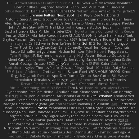
D. J.
Ahmed.ashii092112 ahmed092112
E. Belliveau
wesleyCrowbar
Vibralizer
Dominic Blake
Goglomo
takoslvt
Renn Exev
Musa muturi
Ducksink
Joshua Kendrick
Daniel Arendzen
Bang1324
Nekom Glew
Amako Izumi
jeffox09
Caro
Brennan Rafters
NewbieDot
iz o
Kay-S
Zee MacDonald
Antonio Gasca-Alvarez
Jacob Dillon
Joe Chabot
morgan monroe
Nader Hassan
Alex Navarre
BlindPenguin
James Barber
Ernesto Alonso Paredes Burgos
Pheldra
John Anders Stav
현진 김
Neil McG
buhii
Capsule Studios
Jayden !
Enrique
Sascha Huncke
Elīza M.
Melli
arbiter1209
Hyprotix
Harry Conquest
Chris Reeves
Jessica
DESTER
Kiki
Jake Ruesch
Steve CHAUDANSON
Bhukya Hari Prasad Naik
Slaytex Marshall
Gromit
Dan Pachter
dork667
Infant Terrible
Richard
Jaelin Smith
mattyrails
Carl Schwerin
Joeri Lefévre
Mike
Sol
J&G
Jon
Eric Manongdo
Oliver Frost
DancingDeadGuy
Barry Connolly
Aeval
Jon
Captain Coconuts
Jacob Schealler
ari-goldman
Nathan Johnson
Tyler Herbert
Puppeteerist
Tyler Phillips
J.P. Raymond
hayden harry
NightRaven
Eduardo Gottschald
Abeni Campos
cameronfr
Dominick
Joe Young
Sascha Becker
Joshua Scelfo
Annah Gestaga
SmaackBZ62
JollyYeen
oscall L
友理 斉藤
Kuba
Gabrielius M
Scott Moen
Kaylee
Thomas Pierro
Gustavo Pliego
Noah
Юлія Кізі
Daisy Belknap
ZMM
Jason Anderson
Christian Kohli
Satyan Patel
YEDA HOME DECOR
Simon
Reg_LMO
Jacob Denault
ApocDev
Rumlo Olmub
Buz Carter
Bill Master
rpcexploiter
Reinaldus
jadedesign
Jamie Arseneault
K
Derek Toombs
Renato Pinochet
qrator
Ben
cawc
XPhantom
Mimski Beats
Virtual Performing Live Music Events
Tom Neal
Jason Nguyen
Alyssa Everett
Cyndersanity
Petr Fořt
disiboi
AnuRobinson
Shane Smith-Rojo
Evan Harridge
大海 久我
lilith
Joshua Hickman
Aleksandar Caricic
Nikita Leshakov
Amanda Vest
Axiom
Stefan Knaak
David Jindra
Tim
Zoie Robles
N Watanabe
Nina Takáčová
Rodrigo Hernández Salgado
Jan
Sari Schwarz
Indiana J
ella larkin
基德
Pocketfans
Daniel Sonderhoff
Zicalam
zephaniah CORSON
Florin Negele
Mark Dohrenbusch
Yunseong Noh
Liam Trancoso
Blob
Phill D
T_Zydelski
Konstantinos Polychroniadis
Targeted Individual Body Logger
Randy Lane
melanie hamilton
Lucy
Weasel
Elanor la
Vova Diakur
Jaden Rosi
Alon Cohen
Alexander October
文謙 許
Thor Ragnaros
Antoine Daubas
Ethan Tomaso
huaxuan Lei
Raptite
mogura
Nick Smith
AMcCarroll
high strangeness
Dylan Gorrell
Patrick Stallings
Neil Baker
ElUltimo DeLaFila
Yousick
Sankaku Bear
Dennis Libon
Reymeld Santiago
AJ
FacinusChip
Dakota Wreski
n_morcatti
killswitchkay
Charles Louie
Avaister