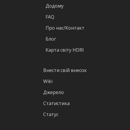
Додому
FAQ
Про нас/Контакт
Блог
Карта світу HDRI
Внести свій внесок
Wiki
Джерело
Статистика
Статус