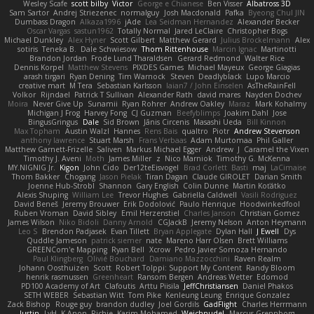
Wesley Scafe
scott bilby
Victor
George e Chianese
Ben Visser
Albatross 3D
Sam Sartor
Andrej Striezenec
normalguy
Josh Macdonald
Pafka
Byeong Chul JIN
Dumbass Dragon
Alkaza1996
jAde
Lea Seidman Hernandez
Alexander Becker
Oscar Vargas
sastun1962
Totally Normal
Jared LeClaire
Christopher Bogs
Michael Dunkley
Alex Hyner
Scott Gilbert
Matthew Gerard
Julius Brockelmann
Alex
sotiris
Teneka B.
Dale Schwiesow
Thom Rittenhouse
Marcin Ignac
Martinotti
Brandon Jordan
Frode Lund Tharaldsen
Gerard Redmond
Walter Rice
Dennis Korpel
Matthew Stevens
PIXDES Games
Michael Mayeux
George Giagias
arash tirgari
Ryan Dening
Tim Warnock
Steven
Deadlyblack
Lupo Marcio
creative mart
M Tera
Sebastian Karlsson
Iaian7 / John Einselen
AsTheRainFell
Volkor
Rijndael
Patrick T Sullivan
Alexander Rath
david mares
Nayden Dochev
Moira
Never Give Up
Sunamii
Ryan Rohrer
Andrew Oakley
Maraz
Mark Kohalmy
Michigan J Frog
Harvey Fong
CJ Guzman
Beefyblimps
Joakim Dahl
Jose
BingusGringus
Dale
Sid Brown
Jānis Circenis
Masashi Ueda
Bill Kinnon
Max Topham
Austin Walzl
Hannes
Rens Bais
qualtro
Piotr
Andrew Stevenson
anthony lawrence
Stuart Marsh
Frans Verbaas
Adam Murtomaa
Phil Galler
Matthew Garnett-Frizelle
Saliven
Markus Michael Egger
Andrew
J
Caramel the Vixen
Timothy J. Aveni
Moth
James Miller
z
Nico Marniok
Timothy G. McKenna
MY.NIGNIG Jr.
Kigon
John Cido
Der12teEisvogel
Brad Corlett
Basti
maj
LaCimaise
Thom Bakker
Chogang
Jason Pielak
Tiran Dagan
Claude GIROLET
Darian Smith
Joenne Hub-Strobl
Shannon
Gary English
Colin Dunne
Martin Koťátko
Alexis Shuping
William Lee
Trevor Hughes
Gabriella Caldwell
Vasili Rodriguez
David Beneš
Jeremy Brouwer
Erik Dodolović
Paulo Henrique
Hoodwinkedfool
Ruben Vroman
David Sibley
Emil Herzenstiel
Charles Janson
Christian Gomez
James Wilson
Niko Bidoli
Danny Arnold
CGJackB
Jeremy Nelson
Anton Heymann
Leo S
Brendon Padjasek
Evan Tillett
Bryan Applegate
Dylan Hall
J Ewell
Dys
Quddle Jameson
patrick siemer
nate
Mareno Harr Olsen
Brett Williams
GREENCom'e Mapping
Ryan Bell
Xcrow
Pedro Javier Somoza Hernando
Paul Klingberg
Olivié Bouchard
Damiano Mazzocchini
Raven Realm
Johann Oosthuizen
Scott
Robert Tolppi: Support My Content
Randy Bloom
henrik rasmussen
Greenheart
Ransom Bergen
Andreas Wetter
Edomod
PD100 Academy of Art
Clafoutis
Arttu Piisila
JeffChristiansen
Daniel Phakos
SETH WEBER
Sebastian Witt
Tom Pike
Kenleung Leung
Enrique Gonzalez
Zack Bishop
Rouge guy
brandon dudley
Joel Gordils
GadFlight
Charles Herrmann
Justin
LvH
K Anon
Richie
Karim Mohamed
Weichnudel
Marcus Grennborg