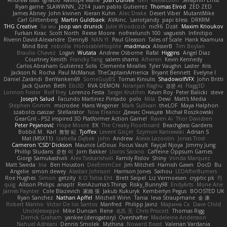
Andrew Islas
Ignacio
Kalliope Marie
Josh Dunfee
Gen
viviisection
Seraphin Ernst
Ryan game
SLAWWNN_ 2214
Juan pablo Gutierrez
Thomas Elrod
ZED ZED
James Abney
John kivinen
Kieran Kuhn
Alec Drake
Desert Viber
MutantMike
Carl Glittenberg
Martin Guldbaek
AVAinc.
Lariotjandy
papi bless
DRKRM
THG Creative
lia wu
joop van drunick
Julie Woodcock
nic96
Dzät
Maxim Krioukov
Furkan Kirac
Scott North
Reese Moore
nofreelunch 100
vagueish
Infinitipo
Riverin David-Alexandre
DennyB
NAN YI
Paul Gleason
Tales of Scale
Hank Kaamura
Mind Bird
robzilla
HonorableHoplite
madmacx
AlisserB
Tim Boylan
Braulio Chavez
Logan
Wutata
Andrew Osborne
Rafal
Higgins
Angel Diaz
Courtney Xenith
Francky Tang
salem shams
Alheren
Kevin Kennedy
Carlos Abraham Gutiérrez Solis
Clemente Miralles
Tyler Vaughn
Laster
Kris
Jackson N. Rocha
Paul McManus
TheCaptainAmerica
Bryant Bennett
Evelyne I
Dániel Zarándi
BenYanken69
SomeGuyBS
Tomas Kiniulis
ShadowolfVFX
John Britti
Jack Quinn
Beth
Ebi3D
RVA DEMON
Niranjan Raghu
경문 서
Flagg3D
Lonnon Foster
Rolf Frey
Lorenzo Festa
Sergei Krutihin
Kevin Roy
Peter Balicki
steve
Joseph Salud
Facundo Martinez Pintado
polo
Mila
Dewi
Matt's Media
Stephen Grimm
microdee
Hans Wegener
Mark Sullivan
theLOF
Maya Halphon
szabolcs csaszar
Stellarator
Now Eleanor
Денис Оницев
Michał Roszkowski
GearGrit - PS2 inspired 3D Platformer Action Game!
Raven Ai
Thor Davidsen
Peter Pejanović
Hope Moore
EK
The Creaky Floorboard
Beachglass Gardens
Bobbit M.
Karl
敦智 紀
Tjoffex
Levent Göçer
Szymon Kaniewski
Adrian S
Mat (M5X11)
Izabella Dębek
john
Andrew
Alexis Lazootin
Jonas Trost
Cameron 'CSD' Dickson
Maurice LeDoux
Focus Vault
Fayçal Njoya
Jimmy Jung
Phillip Studans
준현 이
Jorn Bakker
Lloros Sarano
Caffeine Oppsum Games
Giorgi Samukashvili
Alex Tsiskarishvili
Family Rislov
Shiny
Vonda Marquez
Matt Sweda
Ina
Ben Houston
DeeEmmCee
Jim Mitchell
Hamish Gawn
DocD
Bu
Angelie
simon dewey
Alastair Johnson
Harrison Jones
Saihou
LEDAfterBurners
Roe Hughes
Simon
getzity
K.O Tsitra Eht
Brett Seipel
Liz Vermoesen
cryptic pk
PJ
quig
Allison Philips
anaptr
RenAzuma's Things
Risky_Bunny98
EndyArts
Mone Ane
James Paynter
Cole Blazevich
家維 張
Jakub Kukuryk
Kemberlyn Pegus
BOOSTED UK
Ryan Sanchez
Nathan Apffel
Mitchell Winn
Tania
Ieva Straupmane
金 康
Robert Marino
Victor De los Santos
Manfred
Philipp Jainz
Марина Ск
Dave Child
UncleJesseppe
Mike Duncan
Rene
名氏 无
Chris Priscott
Thomas Rigg
Derrick Graham
yankee (derogatory)
Overshafter
Madeleine Andersson
Nahuel Adreani
Dennis Smolek
Mythina
Noward Beast
Valerian Vardania