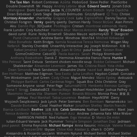
The Taxi Man
Robert Contreras
Azerta
HoboGod
Steve Pedler
PixelScribe
Double Downshift
Mr. Happy
Andrey Lebrov
sbuk
Edward Swartz
Jonah Edick
Wahrgrave
Dom Guerrera
Jazza
N_COUNTER
Artem Beitsch
Iryna Osadcha
Diran Bebekian
Caleb Slagle
Baptiste Belmudes
GrizzlyBeard
CJ
Troy
Chrisie
Morrissey Alexander
charliehsy
Gregory Cook
Lulu
ExplorePolo
Danny Taurus
kay
Christian Forsgren
Venky
qwerty qwerty
Damon Hardy
Trevor McGee
Alan Pimm
Aku
Danilo Pipi
3DQuake
PooMagoo
Cristian
montrose edmonds
Harry
Frank Lundin
Cory Kutschker
Harnick Atur
Marcos Antonio
Randy "Blue" Bowden
david curiel
Rune
Nicky Brownell
Sibusiso Mauze
wpbirney420
T. Stargazer
Punit Chaturvedi
Andrew Barrie
Minehow
Mon1k4
Mitchell Kirkwood
Mike Bonafede
Keith Bridges
Kamila Novakova Tereza Nemcova
Wogan May
NefaroX
Stanley Chen榕樹
Unearthly Interactive
Jay
Joseph McKinnon
지후 이
Rafael Jimenez
Colin Langley
Juan M Ortiz
yusuf kodat
Taliesin River
GrimeOnADime
Cabot3D
Paola Avanzo
Sarah
Philipp Krombusch
Anthony Rosbottom
Danik Z
Herminia Alexandra Franco Parra
Hunter R
Vito Petrović
Saint Deluca
Sentient chicken noodle soup
Robbe Callewaert
Michael
Shalekendar
Alexander Levenson
James
Ma. Cristina Risoli
Yota chiba
Dean Simonds
Mark Sanderson
Alexandre Lhote
hazel bat
Abhijit Prasanth
Ben Hoffman
Matthew Edgmon
Tara Exotic
Juha Lindfors
Haydon Costall
Gonzako
Tim Winkelmann
Joel Green
Cody Chow
Miguel Mendez
Mario Epsley
dvdcusick
Philippe Bartholi
Carlos Cardenas Negro
Squak Box
Chlo Christine
Gray
Someone Anyone
sonal
Peter Page
Saturnis#6115
Heriberto Reinoso Gallegos
Elena T
Strogg
DaskalosBCE
ManiacMayo
Michael Hirschfelder
Joshua Palfrey
A
Maximino Huertas Vila
Shansen
Pureon
Rinalds Miļicins
Monica Pirvu
家俊 吴
Jahluu
Paul Marshall
Tabia Lourenco
Redlion
HeyoNSFW
Darry
Wojciech Świątkiewicz
Jack Lynch
Peter Siemens
Ben Berntsen
Nananekoko
Ian
Davide Bortoletti
Coral
Heather Walker
Jonathan Shelley
Martín Franchi
Bianca Goldbach
Beefree
治英 矢島
Caleb Simmons
Nathan
baitham i
Maet
Jean
Fenice Ardente
Fabian Norrby
Fatimah Aziz
Andrew
Johanna Fate
Mike Weber
HARRISON PARKER
Ned Fullsom
Ergo Venatus
D
Marco De mitri
Iulian-Eduard Varvara
Jack Plummer
Temple Simpson
Jonathan Diaz
Jadriaan
paul paviot
Emma Reynolds
Michael Rampe
Anna Kasunic
mleczyk
Valeria Rosales
ZerozenSFM
tbycae
Chloe Kiso
Alastair JL
chen li
OOPS!
Alessandro & Riccardo Lazzarin
Wilhelm Nylund
Michael Bertin
Michael Stetler