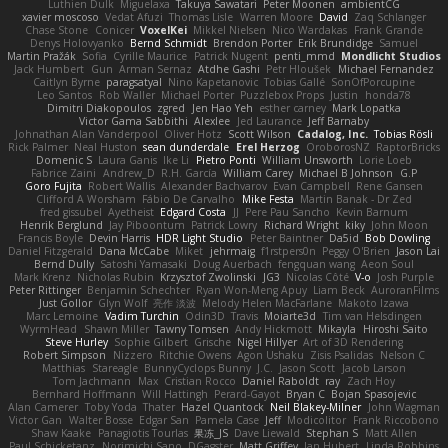
Luthien Dulk
Miguelaxa
Takuya Sawatari
Peter Moonen
ambientCG
xavier moscoso
Vedat Afuzi
Thomas Lisle
Warren Moore
David
Zaq Schlanger
Chase Stone
Conicer
VoxelKei
Mikkel Nielsen
Nico Wardakas
Frank Grande
Denys Holovyanko
Bernd Schmidt
Brendon Porter
Erik Brundidge
Samuel
Martin Pražák
Sofia
Cyrille Maurice
Patrick Nugent
penti_mmd
Mondlicht Studios
Jack Humbert
Gun
Arman Sernaz
Atdhe Gashi
Petr Hloušek
Michael Fernandez
Caitlyn Byrne
paragsatyal
Nino Kapetanovic
Tobias Gallé
SonOfPorcupine
Leo Santos
Rob Waller
Michael Porter
Puzzlebox Props
Justin
honda78
Dimitri Diakopoulos
zgred
Jen Hao Yeh
esther carney
Mark Lopatka
Victor Gama Sabbithi
Alexlee
Jed Laurance
Jeff Barnaby
Johnathan Alan Vanderpool
Oliver Hotz
Scott Wilson
Cadalog, Inc.
Tobias Rösli
Rick Palmer
Neal Huston
sean dunderdale
Erel Herzog
OroborosNZ
RaptorBricks
Domenic S
Laura Ganis
Ike Li
Pietro Ponti
William Unsworth
Lorie Loeb
Fabrice Zaini
Andrew_D
R.H. García
William Carey
Michael B Johnson
G.P
Goro Fujita
Robert Wallis
Alexander Bachvarov
Evan Campbell
Rene Gansen
Clifford A Worsham
Fábio De Carvalho
Mike Festa
Martin Banak - Dr Zed
fred gissubel
Ayetheist
Edgard Costa
JJ
Pere Pau Sancho
Kevin Barnum
Henrik Berglund
Jay Piboontum
Patrick Lowry
Richard Wright
kiky
John Moon
Francis Boyle
Devin Harris
HDR Light Studio
Peter Baintner
Da5id
Bob Dowling
Daniel Fitzgerald
Dana McCabe
Miket
jehrmaig
f1rstpers0n
Peggy O'Brien
Jason Lai
Bernd Dully
Satoshi Yamasaki
Doug Auerbach
fengquan wang
Aeon Soul
Mark Krenz
Nicholas Rubin
Krzysztof Zwolinski
JG3
Nicolas Côté
V-o
Josh Purple
Peter Rittinger
Benjamin Schechter
Ryan Won-Meng Apuy
Liam Beck
AuroranFilms
Just Gollor
Glyn Wolf
亮作 淡波
Melody Helen MacFarlane
Makoto Izawa
Marc Lemoine
Vadim Turchin
Odin3D
Travis
Moiarte3d
Tim van Helsdingen
WyrmHead
Shawn Miller
Tawny Tomsen
Andy Hickmott
Mikayla
Hiroshi Saito
Steve Hurley
Sophie Gilbert
Grische
Nigel Hillyer
Art of 3D Rendering
Robert Simpson
Nizzero
Ritchie Owens
Agon Ushaku
Zisis Psalidas
Nelson C
Matthias
Stareagle
BunnyCyclops Bunny
J.C.
Jason Scott
Jacob Larson
Tom Jachmann
Max
Cristian Rocco
Daniel Raboldt
ray
Zach Hoy
Bernhard Hoffmann
Will Hattingh
Perard-Gayot
Bryan C
Bojan Spasojevic
Alan Camerer
Toby Yoda
Thater
Hazel Quantock
Neil Blakey-Milner
John Wagman
Victor Gan
Walter Bosse
Edgar San
Pamela Case
Jeff
Modicolitor
Frank Riccobono
Shaw Kaake
Panagiotis Tourlas
果冻_JS
Dave Liewald
Stephan S
Matt Allen
Paul Schicketanz
Norimichi Sano
DGagster
Matt Griffey
Ian Hubert
Linda Robbins