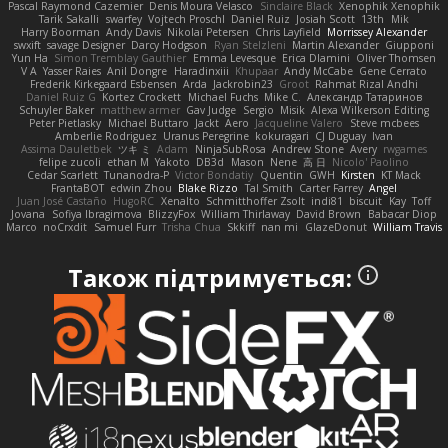
Pascal Raymond Cazemier
Denis Moura Velasco
Sinclaire Black
Xenophik Xenophik
Tarik Sakalli
swarfey
Vojtech Proschl
Daniel Ruiz
Josiah Scott
13th
Mik
Harry Boorman
Andy Davis
Nikolai Petersen
Chris Layfield
Morrissey Alexander
swxift
savage Designer
Darcy Hodgson
Ryan Stelzleni
Martin Alexander
Giupponi
Yun Ha
Simon Tremblay Gauthier
Emma Levesque
Erica Dlamini
Oliver Thomsen
V A
Yasser Raies
Anil Dongre
Haradinxiii
Khupaar
Andy McCabe
Gene Cerrato
Frederik Kirkegaard Esbensen
Arda
Jackrobin23
Groot
Rahmat Rizal Andhi
Daniel Ruiz G
Kortez Crockett
Michael Fuchs
Mike C.
Александр Татаринов
Schuyler Baker
matthew armer
Gav Judge
Sergio
Misik
Alexa Wilkerson Editing
Peter Pietlasky
Michael Buttaro
Jackt
Aero
Jacqueline Valero
Steve mcbees
Amberlie Rodriguez
Uranus Peregrine
kokuragari
CJ Duguay
Ivan
Assima Dauletbek
ツキ ミ
Adam
NinjaSubRosa
Andrew Stone
Avery
rwgames
felipe zucoli
ethan M
Yakoto
DB3d
Mason
Nene
高 日
Nicolo' Paolino
Cedar Scarlett
Tunanodra-P
Victor Bondatiy
Quentin
GWH
Kirsten
KT Mack
FrantaBOT
edwin Zhou
Blake Rizzo
Tal Smith
Carter Farrey
Angel
Juan José Castaño
HugoRC
Xenalto
Schmitthoffer Zsolt
indi81
biscuit
Kay
Toff
Jovana
Sofiya Ibragimova
BlizzyFox
William Thirlaway
David Brown
Babacar Diop
Marco
noCrxdit
Samuel Furr
Trisha Chua
Skkiff
nan mi
GlazeDonut
William Travis
Також підтримується: