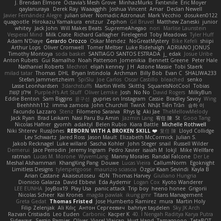
J. Brendan Elmore
Octavia's Mesh Grove
MinhazMurks
Fxntxnile
Eric Moyer
qaylanuraya
Derek Ray
Waaagghh
Joshua Vincent
Amar
Declan Newell
Javier Fernández Alegre
julian silver
Nomadic Astronaut
Mark Vecchio
dosuken0122
quagootle
Hirokazu Yamakura
enitzur
Zephon
Gil Bruvel
Matthew Zaneski
junior
whitey
Jack John
Will Makes Beats
SupremeAhegao
nori
Marlise Launstein
Vesperal Mind
Milk Crate
Richard Gallagher
Firelegend
Toby Meadows
Tyler Huff
Adam N'Diaye
Gerardo Orozco
Oskar Mendez
NoGreatMystery
Bike Kefeli
shiipi
Arthur Lops
Oliver Cromwell
Tomer Meltser
Luke Ridehalgh
ADRIANO JONUS
Timothy Montoya
soda basket
SANTIAGO SANTOS ESTRADA
j_ edak
Josue Uribe
Anton Rubets
Gui Ramalho
Noah Patterson
Jomenikia
Bennett Greene
Peter Hale
Nathaniel Roberts
Mechrot
elijah kenney
J H
Astone Massie
Tobi Staerk
milad tatar
Thomas
DHL
Bryan Intindola
Archman
Billy Bob
Evan C
SHALIWA233
Stefan Jammertzheim
SpiSlu
Joe Carlos
Oscar Castillo
bleached
senko
Lasse Leonhardsen
3darchstuffs
Martin Wells
Skittlq
SquareIsNotCool
Tobias
אילון קשת
Purple-H's Art Stuff
Oliver Lemke
Josh
No No
David Rogers
MilkyBun
Eddie Benton
Sam Biggins
윤구선
gupries on Instagram
Cassie
Bradley Savoy
Wing
Beehhhh112
imma zamora
John Churchill
TwinX
Nhật Tiến Trần
승하 이
Facundo Lazzaro
Stenz
Filomeno Saraiva
Rhys lg
Aki Jae
TheMellowMelody
Jack Ryan
Brad Leikam
Nasi Paru Bu Amin
Jazmin Lang
宥任 陳
St
Gooo Tang
Nicolas Hafner
gyomh
adaktyl
Belen Rubio
Kiara Battle
Michelle Rothwell
Niki Shterev
RussJones
REBORN WITH A BROKEN SKILL ❤️
复任 陳
Lloyd Collidge
Lev Schwartz
Jared Ross
Jason Mault
Elizabeth McCormick
Julian S.
Jakob Recknagel
Luke willard
Sascha Kohler
John Steger
snail
Russell Wilder
Demerui
Jace Perrodin
Jeremy Ingram
Pedro Xavier
isaiah M
lokjl
Mike Wellfare
ratman
Lucas M. Morone
WyvernLang
Manny Morales
Randal Falcone
Der Le
Meshal Alshammari
KhangXing Pang
Douwe
Lucas Vieira
CallumNorm
Egoknight
Limitless Designs
tylerspetgoose
maurizio sciascia
Özgür Kaan Sevindi
Kayla B
Arian Castane
Akaiseutoseu
4DN
Thomas Harvey
Giuliano Hungria
Dionicio Galarza
David Ebbevi
Eda Aydemir
Logan Cox
Kyoto Wanderer
LEE EUNHA
JoyBox19
Play Usa
panic attack
Trip boy
heeno honee
Grigorii
Nicolas Scheer
Kai Krones
magda pawlak
ikung gmr
Titans Management
Greta Gedat
Thomas Fristed
Jose Humberto Ramirez
mura
Martin Holy
Filip Zelenjak
Ali Kılıç
Антон Сергеевич
bahriye taşdelen
Sky JK Arch
Razvan Cristiadis
Leo Euden
Carbonic
Kacper K
40. I Nengah Raditya Karya Putra
Sideways
Sergio Pamies
Oliver
Viorel Vlaican
Hurt Hand
Tamagoooo
TetaBOT