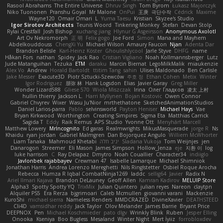
Rasool Abrahams
The Entire Universe
Dhruv Singh
Tom Byrom
Łukasz Majorczyk
Niko Tuononen
Pranshu Goyal
Mr Malone
OnPui
王庚
극단수작
Cédrick
Maxime
Wayne120
Omair Omari
L
Yuma Taesu
Kristian
Skyzee's Studio
Igor Sirotov Architects
Teunis Woord
Tinkering Monkey
Stefan
Devan Stolp
Rylai Crestfall
Josh Bishop
xuchang jiang
Hlynur G Asgeirsson
Anonymous Axolotl
Art Ov Nekromorph
正 明
Felix gogo
Joe Ford
Simon
Mana and Mayhem
Abdelkouddouss
ChengXi Yu
Michael Wilson
Amaury Faucon
Njan
Adenta Dar
Brandon Belisle
Karl-Heinz Köster
Ghoulishlycool
Jarle Styve
DHFG
name
Håkan Fors
nathan
Spidey
Jack Rao
Cristian Vigliano
Noah Kollmannsberger
Lutz
Jude Matanguihan
Tezuka
ETM
daraku
Marcin Biernat
LegoMilkMalik
miaukenzie
Alex Vo
Andrew
Horald Bartoldt
ttitim Tang
sahin
Ulises Maldonado
Ben Carlisle
Jake Messer
Exacute3D
Piotr Sztucki-Szewców
주호 정
Ethan Cohen
Metix
Winter
Igor Rodriguez
朋弥 林
Hank Logsdon
Elias
Javier Garay
Greg Miller
Wonder Lizard588
Gliese 570
Wiola Miszczak
Irina
Олег Гладков
凌太 上村
hullin thierry
Jackson L.
Harri Myllynen
Bojan Kostovic
Owen Connor
Gabriel Chvyrev
Wixer
Wasu Ju'Nior
mrthethatone
SketchedAnimationStudios
Daniel Larios-parra
Pablo
selvinsworld
Payton Heniser
Michael Hays
Vae
Bryan Kirkwood
Worthington
Creating Simpires
Sigma Eta
Matthias Carrick
Sagida T
Eddy
Raik Remus
APS Studio
Yvonne Ott
Menyhárt Marcell
Matthew Lowery
MrIncognito
Ed garas
Realmwrights
MikusMasquerade
jorge R
Ns
Khaidu
ryan jordan
Gabriel Malmgren
Dan Bojorquez Angulo
Williem McWhorter
Liam Tanaka
Mahmoud Khetabi
יניב חלה
Sladana Vukoja
Tom Weijnjes
jen
Danarogon
Streemer
Eli Mason
James Simpson
Hollow_Jenza
eje
지환 이
log
luke harrison
C
Ray Delapaz
Dmytro
Noah Couallier
Character34
indiiglo
Javlonbek rajabbayev
Crewman 47
Isabelle Lamarque
Michael Shimniok
Jonathan Harris
Andrea Lorenzo Mereghetti
Nils Ringlstetter
Osbiel Roque Arocha
Rebecca
Humza R Iqbal CombatNinja1269
laddc
sellig64
Javier
Radix N
Ariel Ilmari Kajava
Brandon DeLauney
Geoff Allen
Kamran Kadirov
MELUIP Store
Alpha3
Spotty Spotty YQ
TrixMix
Julian Quintero
julian reyes
Nareon
claytpn
Alquiler PS5
Era Rerza
bjgrimoari
Caleb Mcmullen
giovanni varani
Mackenzie
KuroShi
michael sierra
Nameless Renders
MMDCRAZED
DivineXavier
DEATHSTEED
Cli4D
vamsidhar reddy
Jack Taylor
Olov Melander
James Barrie
Bryant Price
DEEPNOX
Pen
Michael Koschmieder
pato dlgv
Wrinkly Blink
Ruben
Jesper Elling
Onooka
Kseniya
Boo Bugless
Mesaland
Winter Night
Mert İyiiz
forrobloxdev