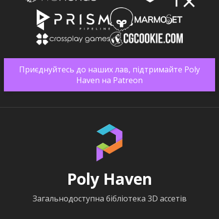
Приєднуйтесь до наших лав, підтримайте Poly
Haven на Patreon
Poly Haven
Загальнодоступна бібліотека 3D ассетів