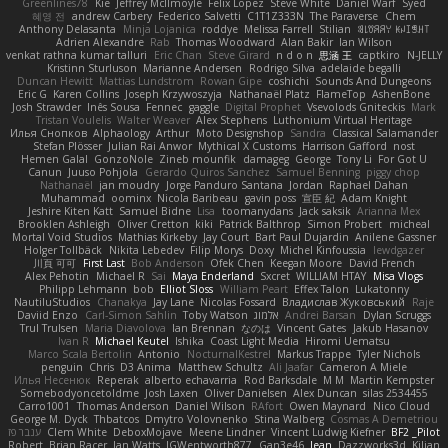
Greenlines78
Kie
Jeffrey McIlmoyle
Felix Lopez
Steve White
Daniel Warf
Syed
혜영 전
andrew Carbery
Federico Salvetti
C1T1Z333N
The Paraverse
Chem
Anthony Delasanta
Minja Lojanica
roddye
Melissa Farrell
Stilian
ꌃ꒒ꀎꋪꋪꌩ ꀘꈤꀤꁅꃅ꓄
Adrien Alexandre
Rab
Thomas Woodward
Alan Bakir
Ian Wilson
venkat rathna kumar talluri
Eric Chan
Steve Girard
n d o n
思涵 王
captkiro
N-JELLY
Kristinn Sturluson
Marianne Andersen
Rodrigo Silva
adelaide begalli
Duncan Hewitt
Mattias Lundstrom
Rowan Gipe
coshichi
Sounds And Dungeons
Eric G
Karen Collins
Joseph Krzywoszyja
Nathanaël Platz
FlameTop
AshenBone
Josh Strawder
Inês Sousa
Fennec
gaggle
Digital Prophet
Vsevolods Gniteckis
Mark
Tristan Voulelis
Walter Weaver
Alex Stephens
Luthonium Virtual Heritage
Илья Снопков
Alphaology
Arthur
Moto Designshop
Sandra
Classical Salamander
Stefan Plösser
Julian Rai Anwor
Mythical X Customs
Harrison Gafford
nost
Hemen Galal
GonzoNole
Zineb mounfik
damageg
George
Tony Li
For Got U
Canun
Juuso Pohjola
Gerardo Quiros Sanchez
Samuel Benning
piggy chop
Nathanaël
jan moudry
Jorge Panduro Santana
Jordan
Raphael Dahan
Muhammad
oominx
Nicola Baribeau
gavin poss
宣臣 紀
Adam Knight
Jeshire Kiten Katt
Samuel Bidne
Lisa
toomanydans
Jack saksik
Arianna Mex
Brooklen Ashleigh
Oliver Cretton
kiki
Patrick Balthrop
Simon Probert
micheal
Mortal Void Studios
Mathias Kirkeby
Jay Court
Bart Paul Dujardin
Anilene Gassner
Holger Tollbäck
Nikita Lebedev
Filip Morys
Doxy
Michel Kinfoussia
lewdgazer
川頁 可可
First Last
Bob Anderson
Ofek Chen
Keegan Moore
David French
Alex Pehotin
Michael R
Sai
Maya Enderland
Sxcret
WILLIAM HTAY
Misa Vlogs
Philipp Lehmann
bob
Elliot Sloss
William Peart
Effex Talon
Lukatonny
NautiluStudios
Chanakya
Jay Lane
Nicolas Fossard
Владислав Жуковський
Raje
Daviid Enzo
Carl-Simon Sahlin
Toby Watson
אלמוג
Andrei Barsan
Dylan Scruggs
Trul Trulsen
Maria Diavolova
Ian Brennan
なのは
Vincent Gates
Jakub Hasanov
Ivan R
Michael Keutel
Ishika
Coast Light Media
Hiromi Uematsu
Marco Scala Bertolin
Antonio
NocturnalKestrel
Markus Trappe
Tyler Nichols
penguin
Chris
D3 Anima
Matthew Schultz
Ali Jaafar
Cameron A Miele
Илья Несенюк
Reperak
alberto echavarria
Rod Barksdale
M M
Martin Kempster
Somebodyoncetoldme
Josh Laxen
Oliver Danielsen
Alex Duncan
silas 2534455
Carro1001
Thomas Anderson
Daniel Wilson
RAfort
Owen Maynard
Nico Cloud
George M. Dyck
Thbatcos
Dmytro Volovnenko
Stina Walberg
Cosmas A Demetriou
ענבר פז
Clem White
DeboxMojave
Meene Lindner
Vincent Ludwig Kiefner
BF2 _Pilot
Robert
Brian Racer
Ian Watts
JGWentworth877
Gan3e46
Jean
Dazzworks3d
Kilian