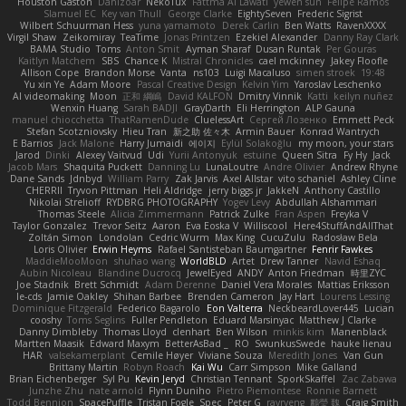
Houston Gaston
Danizoar
NekoTux
Fattma Al Lawati
yewen sun
Felipe Ramos
Slamuel EC
Key van Thull
George Clarke
EightySeven
Frederic Sigrist
Wilbert Schuurman Hess
yuna yamamoto
Derek Carlin
Ben Watts
RavenXXXX
Virgil Shaw
Zeikomiray
TeaTime
Jonas Printzen
Ezekiel Alexander
Danny Ray Clark
BAMA Studio
Toms
Anton Smit
Ayman Sharaf
Dusan Runtak
Per Gouras
Kaitlyn Matchem
SBS
Chance K
Mistral Chronicles
cael mckinney
Jakey Floofle
Allison Cope
Brandon Morse
Vanta
ns103
Luigi Macaluso
simen stroek
19:48
Yu xin Ye
Adam Moore
Pascal Creative Design
Kelvin Yim
Yaroslav Leschenko
AI videomaking
Moon
正和 綱嶋
David KALFON
Dmitry Vinnik
Katti
keilyn nuñez
Wenxin Huang
Sarah BADJI
GrayDarth
Eli Herrington
ALP Gauna
manuel chiocchetta
ThatRamenDude
CluelessArt
Cергей Лозенко
Emmett Peck
Stefan Scotzniovsky
Hieu Tran
新之助 佐々木
Armin Bauer
Konrad Wantrych
E Barrios
Jack Malone
Harry Jumaidi
에이지
Eylül Solakoğlu
my moon, your stars
Jarod
Dinki
Alexey Vaitvud
Udi
Yurii Antonyuk
estuine
Queen Sitra
Fy Hy
Jack
Jacob Mars
Shaquita Puckett
Danning Lu
LunaLoutre
Andre Olivier
Andrew Rhyne
Dane Sands
Jdnbyd
William Parry
Zak Jarvis
Axel Allstar
vito schaniel
Ashley Cline
CHERRII
Tryvon Pittman
Heli Aldridge
jerry biggs jr
JakkeN
Anthony Castillo
Nikolai Strelioff
RYDBRG PHOTOGRAPHY
Yogev Levy
Abdullah Alshammari
Thomas Steele
Alicia Zimmermann
Patrick Zulke
Fran Aspen
Freyka V
Taylor Gonzalez
Trevor Seitz
Aaron
Eva Eoska V
Williscool
Here4StuffAndAllThat
Zoltán Simon
Londolan
Cedric Wurm
Max King
CucuZulu
Radosław Bela
Loris Olivier
Erwin Heyms
Rafael Santisteban Baumgartner
Fenrir Fawkes
MaddieMooMoon
shuhao wang
WorldBLD
Artet
Drew Tanner
Navid Eshaq
Aubin Nicoleau
Blandine Ducrocq
JewelEyed
ANDY
Anton Friedman
時里ZYC
Joe Stadnik
Brett Schmidt
Adam Derenne
Daniel Vera Morales
Mattias Eriksson
le-cds
Jamie Oakley
Shihan Barbee
Brenden Cameron
Jay Hart
Lourens Lessing
Dominique Fitzgerald
Federico Bagarolo
Eon Valterra
NeckbeardLover445
Lucian
cooshy
Toms Seglins
Fuller Pendleton
Eduard Marsinyac
Matthew J Clarke
Danny Dimbleby
Thomas Lloyd
clenhart
Ben Wilson
minkis kim
Manenblack
Martten Maasik
Edward Maxym
BetterAsBad _
RO
SwunkusSwede
hauke lienau
HAR
valsekamerplant
Cemile Høyer
Viviane Souza
Meredith Jones
Van Gun
Brittany Martin
Robyn Roach
Kai Wu
Carr Simpson
Mike Galland
Brian Eichenberger
Syl Pu
Kevin Jeryd
Christian Tennant
SporkSkaffel
Zac Zabawa
Junzhe Zhu
nate arnold
Flynn Duniho
Pietro Piemontese
Ronnie Barnett
Todd Bennion
SpacePuffle
Tristan Fogle
Spec
Peter G
rayryeng
鸝瑩 魏
Craig Smith