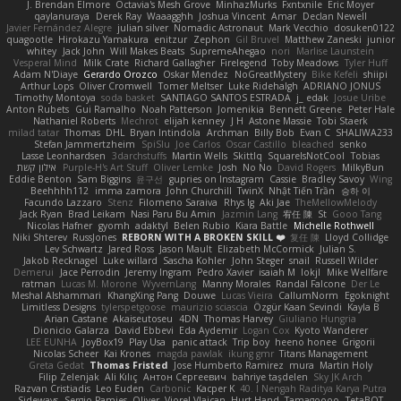
J. Brendan Elmore
Octavia's Mesh Grove
MinhazMurks
Fxntxnile
Eric Moyer
qaylanuraya
Derek Ray
Waaagghh
Joshua Vincent
Amar
Declan Newell
Javier Fernández Alegre
julian silver
Nomadic Astronaut
Mark Vecchio
dosuken0122
quagootle
Hirokazu Yamakura
enitzur
Zephon
Gil Bruvel
Matthew Zaneski
junior
whitey
Jack John
Will Makes Beats
SupremeAhegao
nori
Marlise Launstein
Vesperal Mind
Milk Crate
Richard Gallagher
Firelegend
Toby Meadows
Tyler Huff
Adam N'Diaye
Gerardo Orozco
Oskar Mendez
NoGreatMystery
Bike Kefeli
shiipi
Arthur Lops
Oliver Cromwell
Tomer Meltser
Luke Ridehalgh
ADRIANO JONUS
Timothy Montoya
soda basket
SANTIAGO SANTOS ESTRADA
j_ edak
Josue Uribe
Anton Rubets
Gui Ramalho
Noah Patterson
Jomenikia
Bennett Greene
Peter Hale
Nathaniel Roberts
Mechrot
elijah kenney
J H
Astone Massie
Tobi Staerk
milad tatar
Thomas
DHL
Bryan Intindola
Archman
Billy Bob
Evan C
SHALIWA233
Stefan Jammertzheim
SpiSlu
Joe Carlos
Oscar Castillo
bleached
senko
Lasse Leonhardsen
3darchstuffs
Martin Wells
Skittlq
SquareIsNotCool
Tobias
אילון קשת
Purple-H's Art Stuff
Oliver Lemke
Josh
No No
David Rogers
MilkyBun
Eddie Benton
Sam Biggins
윤구선
gupries on Instagram
Cassie
Bradley Savoy
Wing
Beehhhh112
imma zamora
John Churchill
TwinX
Nhật Tiến Trần
승하 이
Facundo Lazzaro
Stenz
Filomeno Saraiva
Rhys lg
Aki Jae
TheMellowMelody
Jack Ryan
Brad Leikam
Nasi Paru Bu Amin
Jazmin Lang
宥任 陳
St
Gooo Tang
Nicolas Hafner
gyomh
adaktyl
Belen Rubio
Kiara Battle
Michelle Rothwell
Niki Shterev
RussJones
REBORN WITH A BROKEN SKILL ❤️
复任 陳
Lloyd Collidge
Lev Schwartz
Jared Ross
Jason Mault
Elizabeth McCormick
Julian S.
Jakob Recknagel
Luke willard
Sascha Kohler
John Steger
snail
Russell Wilder
Demerui
Jace Perrodin
Jeremy Ingram
Pedro Xavier
isaiah M
lokjl
Mike Wellfare
ratman
Lucas M. Morone
WyvernLang
Manny Morales
Randal Falcone
Der Le
Meshal Alshammari
KhangXing Pang
Douwe
Lucas Vieira
CallumNorm
Egoknight
Limitless Designs
tylerspetgoose
maurizio sciascia
Özgür Kaan Sevindi
Kayla B
Arian Castane
Akaiseutoseu
4DN
Thomas Harvey
Giuliano Hungria
Dionicio Galarza
David Ebbevi
Eda Aydemir
Logan Cox
Kyoto Wanderer
LEE EUNHA
JoyBox19
Play Usa
panic attack
Trip boy
heeno honee
Grigorii
Nicolas Scheer
Kai Krones
magda pawlak
ikung gmr
Titans Management
Greta Gedat
Thomas Fristed
Jose Humberto Ramirez
mura
Martin Holy
Filip Zelenjak
Ali Kılıç
Антон Сергеевич
bahriye taşdelen
Sky JK Arch
Razvan Cristiadis
Leo Euden
Carbonic
Kacper K
40. I Nengah Raditya Karya Putra
Sideways
Sergio Pamies
Oliver
Viorel Vlaican
Hurt Hand
Tamagoooo
TetaBOT