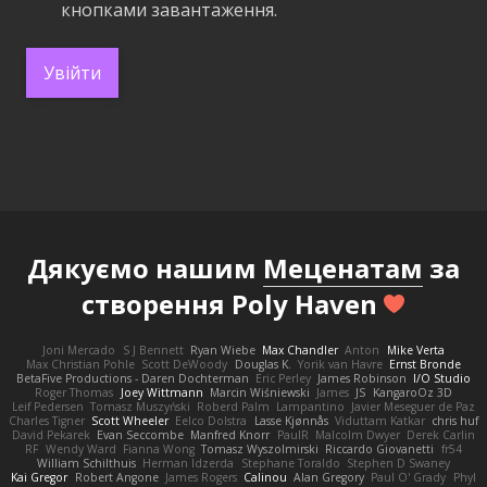
кнопками завантаження.
Увійти
Дякуємо нашим
Меценатам
за
створення Poly Haven
Joni Mercado
S J Bennett
Ryan Wiebe
Max Chandler
Anton
Mike Verta
Max Christian Pohle
Scott DeWoody
Douglas K.
Yorik van Havre
Ernst Bronde
BetaFive Productions - Daren Dochterman
Eric Perley
James Robinson
I/O Studio
Roger Thomas
Joey Wittmann
Marcin Wiśniewski
James
JS
KangaroOz 3D
Leif Pedersen
Tomasz Muszyński
Roberd Palm
Lampantino
Javier Meseguer de Paz
Charles Tigner
Scott Wheeler
Eelco Dolstra
Lasse Kjønnås
Viduttam Katkar
chris huf
David Pekarek
Evan Seccombe
Manfred Knorr
PaulR
Malcolm Dwyer
Derek Carlin
RF
Wendy Ward
Fianna Wong
Tomasz Wyszolmirski
Riccardo Giovanetti
fr54
William Schilthuis
Herman Idzerda
Stephane Toraldo
Stephen D Swaney
Kai Gregor
Robert Angone
James Rogers
Calinou
Alan Gregory
Paul O' Grady
Phyl