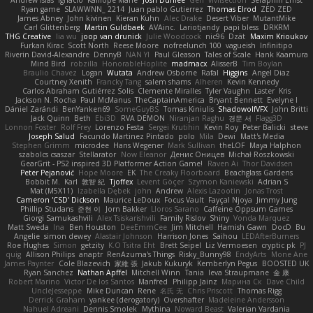
Andrew Islas
Ignacio
Kalliope Marie
Josh Dunfee
Gen
viviisection
Seraphin Ernst
Ryan game
SLAWWNN_ 2214
Juan pablo Gutierrez
Thomas Elrod
ZED ZED
James Abney
John kivinen
Kieran Kuhn
Alec Drake
Desert Viber
MutantMike
Carl Glittenberg
Martin Guldbaek
AVAinc.
Lariotjandy
papi bless
DRKRM
THG Creative
lia wu
joop van drunick
Julie Woodcock
nic96
Dzät
Maxim Krioukov
Furkan Kirac
Scott North
Reese Moore
nofreelunch 100
vagueish
Infinitipo
Riverin David-Alexandre
DennyB
NAN YI
Paul Gleason
Tales of Scale
Hank Kaamura
Mind Bird
robzilla
HonorableHoplite
madmacx
AlisserB
Tim Boylan
Braulio Chavez
Logan
Wutata
Andrew Osborne
Rafal
Higgins
Angel Diaz
Courtney Xenith
Francky Tang
salem shams
Alheren
Kevin Kennedy
Carlos Abraham Gutiérrez Solis
Clemente Miralles
Tyler Vaughn
Laster
Kris
Jackson N. Rocha
Paul McManus
TheCaptainAmerica
Bryant Bennett
Evelyne I
Dániel Zarándi
BenYanken69
SomeGuyBS
Tomas Kiniulis
ShadowolfVFX
John Britti
Jack Quinn
Beth
Ebi3D
RVA DEMON
Niranjan Raghu
경문 서
Flagg3D
Lonnon Foster
Rolf Frey
Lorenzo Festa
Sergei Krutihin
Kevin Roy
Peter Balicki
steve
Joseph Salud
Facundo Martinez Pintado
polo
Mila
Dewi
Matt's Media
Stephen Grimm
microdee
Hans Wegener
Mark Sullivan
theLOF
Maya Halphon
szabolcs csaszar
Stellarator
Now Eleanor
Денис Оницев
Michał Roszkowski
GearGrit - PS2 inspired 3D Platformer Action Game!
Raven Ai
Thor Davidsen
Peter Pejanović
Hope Moore
EK
The Creaky Floorboard
Beachglass Gardens
Bobbit M.
Karl
敦智 紀
Tjoffex
Levent Göçer
Szymon Kaniewski
Adrian S
Mat (M5X11)
Izabella Dębek
john
Andrew
Alexis Lazootin
Jonas Trost
Cameron 'CSD' Dickson
Maurice LeDoux
Focus Vault
Fayçal Njoya
Jimmy Jung
Phillip Studans
준현 이
Jorn Bakker
Lloros Sarano
Caffeine Oppsum Games
Giorgi Samukashvili
Alex Tsiskarishvili
Family Rislov
Shiny
Vonda Marquez
Matt Sweda
Ina
Ben Houston
DeeEmmCee
Jim Mitchell
Hamish Gawn
DocD
Bu
Angelie
simon dewey
Alastair Johnson
Harrison Jones
Saihou
LEDAfterBurners
Roe Hughes
Simon
getzity
K.O Tsitra Eht
Brett Seipel
Liz Vermoesen
cryptic pk
PJ
quig
Allison Philips
anaptr
RenAzuma's Things
Risky_Bunny98
EndyArts
Mone Ane
James Paynter
Cole Blazevich
家維 張
Jakub Kukuryk
Kemberlyn Pegus
BOOSTED UK
Ryan Sanchez
Nathan Apffel
Mitchell Winn
Tania
Ieva Straupmane
金 康
Robert Marino
Victor De los Santos
Manfred
Philipp Jainz
Марина Ск
Dave Child
UncleJesseppe
Mike Duncan
Rene
名氏 无
Chris Priscott
Thomas Rigg
Derrick Graham
yankee (derogatory)
Overshafter
Madeleine Andersson
Nahuel Adreani
Dennis Smolek
Mythina
Noward Beast
Valerian Vardania