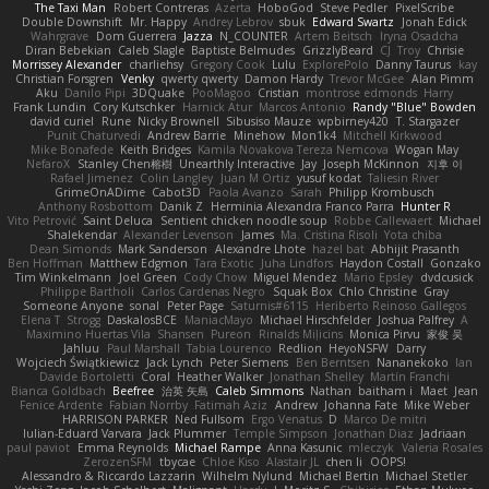
The Taxi Man
Robert Contreras
Azerta
HoboGod
Steve Pedler
PixelScribe
Double Downshift
Mr. Happy
Andrey Lebrov
sbuk
Edward Swartz
Jonah Edick
Wahrgrave
Dom Guerrera
Jazza
N_COUNTER
Artem Beitsch
Iryna Osadcha
Diran Bebekian
Caleb Slagle
Baptiste Belmudes
GrizzlyBeard
CJ
Troy
Chrisie
Morrissey Alexander
charliehsy
Gregory Cook
Lulu
ExplorePolo
Danny Taurus
kay
Christian Forsgren
Venky
qwerty qwerty
Damon Hardy
Trevor McGee
Alan Pimm
Aku
Danilo Pipi
3DQuake
PooMagoo
Cristian
montrose edmonds
Harry
Frank Lundin
Cory Kutschker
Harnick Atur
Marcos Antonio
Randy "Blue" Bowden
david curiel
Rune
Nicky Brownell
Sibusiso Mauze
wpbirney420
T. Stargazer
Punit Chaturvedi
Andrew Barrie
Minehow
Mon1k4
Mitchell Kirkwood
Mike Bonafede
Keith Bridges
Kamila Novakova Tereza Nemcova
Wogan May
NefaroX
Stanley Chen榕樹
Unearthly Interactive
Jay
Joseph McKinnon
지후 이
Rafael Jimenez
Colin Langley
Juan M Ortiz
yusuf kodat
Taliesin River
GrimeOnADime
Cabot3D
Paola Avanzo
Sarah
Philipp Krombusch
Anthony Rosbottom
Danik Z
Herminia Alexandra Franco Parra
Hunter R
Vito Petrović
Saint Deluca
Sentient chicken noodle soup
Robbe Callewaert
Michael
Shalekendar
Alexander Levenson
James
Ma. Cristina Risoli
Yota chiba
Dean Simonds
Mark Sanderson
Alexandre Lhote
hazel bat
Abhijit Prasanth
Ben Hoffman
Matthew Edgmon
Tara Exotic
Juha Lindfors
Haydon Costall
Gonzako
Tim Winkelmann
Joel Green
Cody Chow
Miguel Mendez
Mario Epsley
dvdcusick
Philippe Bartholi
Carlos Cardenas Negro
Squak Box
Chlo Christine
Gray
Someone Anyone
sonal
Peter Page
Saturnis#6115
Heriberto Reinoso Gallegos
Elena T
Strogg
DaskalosBCE
ManiacMayo
Michael Hirschfelder
Joshua Palfrey
A
Maximino Huertas Vila
Shansen
Pureon
Rinalds Miļicins
Monica Pirvu
家俊 吴
Jahluu
Paul Marshall
Tabia Lourenco
Redlion
HeyoNSFW
Darry
Wojciech Świątkiewicz
Jack Lynch
Peter Siemens
Ben Berntsen
Nananekoko
Ian
Davide Bortoletti
Coral
Heather Walker
Jonathan Shelley
Martín Franchi
Bianca Goldbach
Beefree
治英 矢島
Caleb Simmons
Nathan
baitham i
Maet
Jean
Fenice Ardente
Fabian Norrby
Fatimah Aziz
Andrew
Johanna Fate
Mike Weber
HARRISON PARKER
Ned Fullsom
Ergo Venatus
D
Marco De mitri
Iulian-Eduard Varvara
Jack Plummer
Temple Simpson
Jonathan Diaz
Jadriaan
paul paviot
Emma Reynolds
Michael Rampe
Anna Kasunic
mleczyk
Valeria Rosales
ZerozenSFM
tbycae
Chloe Kiso
Alastair JL
chen li
OOPS!
Alessandro & Riccardo Lazzarin
Wilhelm Nylund
Michael Bertin
Michael Stetler