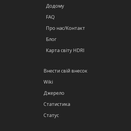
Додому
FAQ
Про нас/Контакт
Блог
Карта світу HDRI
Внести свій внесок
Wiki
Джерело
Статистика
Статус