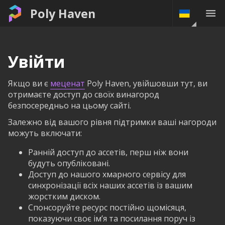
Poly Haven
Увійти
Якщо ви є
меценат
Poly Haven, увійшовши тут, ви
отримаєте доступ до своїх винагород
безпосередньо на цьому сайті.
Залежно від вашого рівня підтримки ваші нагороди
можуть включати:
Ранній доступ до ассетів, перш ніж вони
будуть опубліковані.
Доступ до нашого хмарного сервісу для
синхронізації всіх наших ассетів із вашим
жорстким диском.
Спонсоруйте ресурс постійно щомісяця,
показуючи своє ім’я та посилання поруч із