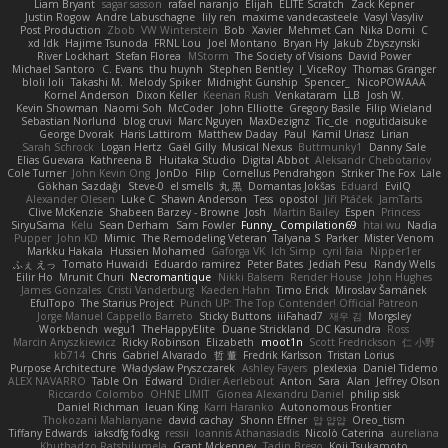
Liam Bryant
sagar sasson
rafael naranjo
Elijah
ELITE Scratch
Zack Kepner
Justin Rogow
Andre Labuschagne
lily ren
maxime vandecasteele
Vasyl Vasyliv
Post Production
Zbob
VW Winterstein
Bob
Xavier
Mehmet Can
Nika Domi
C
xd Idk
Hajime Tsunoda
FRNL Lou
Joel Montano
Bryan Hy
Jakub Zbyszynski
River Lockhart
Stefan Florea
MStorm
The Society of Visions
David Power
Michael Santoro
C. Evans
thu huynh
Stephen Bentley
I_ViceRoy
Thomas Granger
bloli loli
Takashi M.
Melody Spiker
Midnight Gunship
Spencer_
NicoPOWAAA
Kornel Anderson
Dixon Keller
Keenan Rush
Venkataram
LLB
Josh W.
Kevin Showman
Naomi Soh
McCoder
John Elliotte
Gregory Basile
Filip Wieland
Sebastian Norlund
blog cruvi
Marc Nguyen
MaxDezignz
Tic_cle
nogutidaisuke
George Dvorak
Haris Lattirom
Matthew Daday
Paul
Kamil Uriasz
Lirian
Sarah Schrock
Logan Hertz
Gaël Gilly
Musical Nexus
Buttmunky1
Danny Sale
Elias Guevara
Kathreena B
Huitaka Studio
Digital Abbot
Aleksandr Chebotariov
Cole Turner
John Kevin Ong
JonDo
Filip
Cornellus Pendrahgon
Striker The Fox
Lale
Gökhan Sazdağı
Steve-0
el smells
丸 黒
Domantas Jokšas
Eduard
EvilQ
Alexander Olesen
Luke C
Shawn Anderson
Tess
opostol
Jiří Ptáček
JamTarts
Clive McKenzie
Shabeen Barzey - Browne
Josh
Martin Bailey
Espen
Princess
SiryuSama
Kelu
Sean Derham
Sam Fowler
Funny_ Compilation69
htai wu
Nadia
Pupper
John KD
Mimic
The Remodeling Veteran
Talyana S
Parker
Mister Venom
Markku Hakala
Hussien Mohamed
Gaforga VK
Ich Simp
cyril faia
Nipper1er
ふぇ えっ
Tomato Huwaidi
Eduardo ramirez
Peter Bates
Jediah Pesu
Randy Wells
Eilir Ho
Mrunit Churi
Necromantique
Nikki Balsem
Render House
John Hughes
James Gonzales
Cristi Vanderburg
Kaeden Hahn
Timo Erick
Miroslav Šamánek
EfulTopo
The Starius Project
Punch UP: The Top Contender! Official Patreon
Jorge Manuel Cappello Barreto
Sticky Buttons
iiiFahad7
재우 김
Morgsley
Workbench
wegu1
TheHappyElite
Duane Strickland
DC Kasundra
Ross
Marcin Anyszkiewicz
Ricky Robinson
Elizabeth
moot1n
Scott Fredrickson
仁 小野
kb714
Chris
Gabriel Alvarado
哲 董
Fredrik Karlsson
Tristan Lorius
Purpose Architecture
Władysław Pryszczarek
Ashley Fayers
plexlexia
Daniel Tidemo
ALEX NAVARRO
Table On
Edward
Didier Aerlebout
Anton
Sara
Alan
Jeffrey Olson
Riccardo Colombo
OHNE LIMIT
Gionea Alexandru Daniel
philip sisk
Daniel Richman
Ieuan King
Karri Haranko
Autonomous Frontier
Thokozani Mahlanyane
david cachay
Shonn Effner
얍 얍얍
Oreo_tism
Tiffany Edwards
iaksdfg fodkg
ressii
Ioannis Athanasiadis
Nicolò Caterina
aureliana
Khuthadzo Ratshilumela
Grant Mckenney
Tadin Brego
Koji Tsukamoto