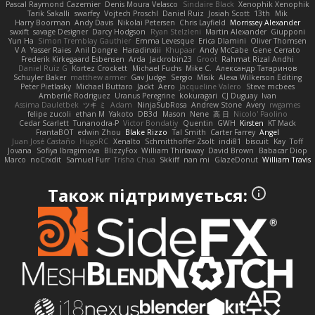
Pascal Raymond Cazemier
Denis Moura Velasco
Sinclaire Black
Xenophik Xenophik
Tarik Sakalli
swarfey
Vojtech Proschl
Daniel Ruiz
Josiah Scott
13th
Mik
Harry Boorman
Andy Davis
Nikolai Petersen
Chris Layfield
Morrissey Alexander
swxift
savage Designer
Darcy Hodgson
Ryan Stelzleni
Martin Alexander
Giupponi
Yun Ha
Simon Tremblay Gauthier
Emma Levesque
Erica Dlamini
Oliver Thomsen
V A
Yasser Raies
Anil Dongre
Haradinxiii
Khupaar
Andy McCabe
Gene Cerrato
Frederik Kirkegaard Esbensen
Arda
Jackrobin23
Groot
Rahmat Rizal Andhi
Daniel Ruiz G
Kortez Crockett
Michael Fuchs
Mike C.
Александр Татаринов
Schuyler Baker
matthew armer
Gav Judge
Sergio
Misik
Alexa Wilkerson Editing
Peter Pietlasky
Michael Buttaro
Jackt
Aero
Jacqueline Valero
Steve mcbees
Amberlie Rodriguez
Uranus Peregrine
kokuragari
CJ Duguay
Ivan
Assima Dauletbek
ツキ ミ
Adam
NinjaSubRosa
Andrew Stone
Avery
rwgames
felipe zucoli
ethan M
Yakoto
DB3d
Mason
Nene
高 日
Nicolo' Paolino
Cedar Scarlett
Tunanodra-P
Victor Bondatiy
Quentin
GWH
Kirsten
KT Mack
FrantaBOT
edwin Zhou
Blake Rizzo
Tal Smith
Carter Farrey
Angel
Juan José Castaño
HugoRC
Xenalto
Schmitthoffer Zsolt
indi81
biscuit
Kay
Toff
Jovana
Sofiya Ibragimova
BlizzyFox
William Thirlaway
David Brown
Babacar Diop
Marco
noCrxdit
Samuel Furr
Trisha Chua
Skkiff
nan mi
GlazeDonut
William Travis
Також підтримується: