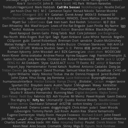
Kira V
XanderDK
John B.
Mark Scott
HG Park
William Karavites
Trollstuhl HagenLord
Mark Habbish
Call Me Sensei
NotARectangle
Noelle DeCuir
jae hoon Choi
Yd C
M C
Cameron Taylor
Nenad Nikolic
Tanner Moerke
Victor Ofvergard
苏打
K Y
Galahan
Derek Anwyl
W00k13
Released 50
MeTheManwich
iosgamertool
Bob Ashton
INFADEL
Devin Mattox
Jon Martello
Jan
Wyatt Sui
LesterCovax
Cue
tran tuan
Bad Radish
Sebastian
暁子 清水
Dan Wheatley
Md. Wasif Anjum
Lewis of the Rat Brigade
Juan Pinilla
My Name
Iggy
Terifict
Kiddow
simsterns
Olivier Babet
Brandon Wilkie
BlackSkyNinja
Pavel Karapud
Daren Gallo
Peleg Tabib
Null
Cole Johnson
Joe Bergmann
Pav North
Mike Rogers
Bull Spit
Sage
Ryan Kirkland
Luke White
Yannick
falgn0n
CGSpoon
gubi
Daniel Robertson
Brennan Oort
sanxbile
Dustin McGlinchey
Matias Vialagro
lininx66
Joe Brady
Andre Buzzo
Christian Stankovic
Việt Anh Lê
LYRICS OF LIFE
Webora Studios
Sean
乐 音
Petros
眠瓏
James
John Deere
Roman Vyborny
John Woodall
an l
BZK Gaming Leo
chen zhen
MODECAM
Kevin Klever
dima sirababa
Andrew Pierce
Артем Бардин
nagi
FranklinTremplin
JL
Iustin Ocunschi
Joey Parrella
Christian Lee
Robert Hankinson
M0TH
Jack Ü
LCQP
FENG XU
Ali DeAdam
Styxx
GLASS ACT
kona
T1 Exotic
RZ
abby!
ll Stanced
Import_bpy
Hamsternator
Forest Katsch
NuWest
Antonio Castaldo
Daisy Jai
Tristan Davies
Jay Spurgeon
David Thomas
Samuel Vikse Bruvik
BusaBusa
C+HO aR
Taylor Williams
Vasily
Nikoloz Todua
ma de
Dennis Hosgood
Jared Bullard
John Dykes
Yihui Xiong
Jay Renteria
Lucie Královcová
BurpingMusquito
humansoulinterface
Hector Estrada
Ranya Zhong
_Blobster_
Le sun
megan lavoie
Spartan 052
Brayden evans
Austin Taylor
S Mingkwan
Wawy
Kerstetter
Gicly Rodríguez
DryingUEFN
IS IT?
Thunderjaw Thunderjaw
Carlos Martin Jr
Studio 9
Alberto Hernandez
Running Man
Digital Ancients
Vlajko Tomić
Dan Palasz
Fadil Bay
Fabricio BJS
Ash Younes
Mr Memz
Paweł Krysiak
Gavin Dasuta
The Mighty KC
Nifty Nic
UltimateTJF
Quistis
Reinier Weerts
MaxMinutiae
Adrián ramos
Oachkatzl Schwoaf
dr32768
corbin tinsley
Cassandra Stewart
MikeyLikesIt
Delano Lowes
doggybdog26
Chris Aitan
yuta t
Sean Woods
cubeorigins
Tommy Parish
Just Rovin
Austin Rea
Shane Yamamoto
Eugene Dementjev
Vitaliy Florin
Никуся Гноянко
Michael Eckert
John Fewell
Jon Mayo
مالك البلوشي
Qiaoyue Wang
Salem Alajmi
Fabian Brehm
Lemesle Maxence
Charles Everett
Alexa trade
HH
Keke
покупка байер
Poulet
Derek Messier
Trivi
Kevin Neal
Alex Souza
Cromatik
Slinky
Migu D
Yyyum
Nick Forshaw