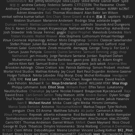
Greenlines78
Kie
Jeffrey McIlmoyle
Felix Lopez
Steve White
Daniel Warf
Syed
혜영 전
andrew Carbery
Federico Salvetti
C1T1Z333N
The Paraverse
Chem
Anthony Delasanta
Minja Lojanica
roddye
Melissa Farrell
Stilian
ꌃ꒒ꀎꋪꋪꌩ ꀘꈤꀤꁅꃅ꓄
Adrien Alexandre
Rab
Thomas Woodward
Alan Bakir
Ian Wilson
venkat rathna kumar talluri
Eric Chan
Steve Girard
n d o n
思涵 王
captkiro
N-JELLY
Kristinn Sturluson
Marianne Andersen
Rodrigo Silva
adelaide begalli
Duncan Hewitt
Mattias Lundstrom
Rowan Gipe
coshichi
Sounds And Dungeons
Eric G
Karen Collins
Joseph Krzywoszyja
Nathanaël Platz
FlameTop
AshenBone
Josh Strawder
Inês Sousa
Fennec
gaggle
Digital Prophet
Vsevolods Gniteckis
Mark
Tristan Voulelis
Walter Weaver
Alex Stephens
Luthonium Virtual Heritage
Илья Снопков
Alphaology
Arthur
Moto Designshop
Sandra
Classical Salamander
Stefan Plösser
Julian Rai Anwor
Mythical X Customs
Harrison Gafford
nost
Hemen Galal
GonzoNole
Zineb mounfik
damageg
George
Tony Li
For Got U
Canun
Juuso Pohjola
Gerardo Quiros Sanchez
Samuel Benning
piggy chop
Nathanaël
jan moudry
Jorge Panduro Santana
Jordan
Raphael Dahan
Muhammad
oominx
Nicola Baribeau
gavin poss
宣臣 紀
Adam Knight
Jeshire Kiten Katt
Samuel Bidne
Lisa
toomanydans
Jack saksik
Arianna Mex
Brooklen Ashleigh
Oliver Cretton
kiki
Patrick Balthrop
Simon Probert
micheal
Mortal Void Studios
Mathias Kirkeby
Jay Court
Bart Paul Dujardin
Anilene Gassner
Holger Tollbäck
Nikita Lebedev
Filip Morys
Doxy
Michel Kinfoussia
lewdgazer
川頁 可可
First Last
Bob Anderson
Ofek Chen
Keegan Moore
David French
Alex Pehotin
Michael R
Sai
Maya Enderland
Sxcret
WILLIAM HTAY
Misa Vlogs
Philipp Lehmann
bob
Elliot Sloss
William Peart
Effex Talon
Lukatonny
NautiluStudios
Chanakya
Jay Lane
Nicolas Fossard
Владислав Жуковський
Raje
Daviid Enzo
Carl-Simon Sahlin
Toby Watson
אלמוג
Andrei Barsan
Dylan Scruggs
Trul Trulsen
Maria Diavolova
Ian Brennan
なのは
Vincent Gates
Jakub Hasanov
Ivan R
Michael Keutel
Ishika
Coast Light Media
Hiromi Uematsu
Marco Scala Bertolin
Antonio
NocturnalKestrel
Markus Trappe
Tyler Nichols
penguin
Chris
D3 Anima
Matthew Schultz
Ali Jaafar
Cameron A Miele
Илья Несенюк
Reperak
alberto echavarria
Rod Barksdale
M M
Martin Kempster
Somebodyoncetoldme
Josh Laxen
Oliver Danielsen
Alex Duncan
silas 2534455
Carro1001
Thomas Anderson
Daniel Wilson
RAfort
Owen Maynard
Nico Cloud
George M. Dyck
Thbatcos
Dmytro Volovnenko
Stina Walberg
Cosmas A Demetriou
ענבר פז
Clem White
DeboxMojave
Meene Lindner
Vincent Ludwig Kiefner
BF2 _Pilot
Robert
Brian Racer
Ian Watts
JGWentworth877
Gan3e46
Jean
Dazzworks3d
Kilian