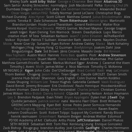
Wesley Scafe
scott bilby
Victor
George e Chianese
Ben Visser
Albatross 3D
Sam Sartor
Andrej Striezenec
normalguy
Josh Macdonald
Pafka
Byeong Chul JIN
Dumbass Dragon
Alkaza1996
jAde
Lea Seidman Hernandez
Alexander Becker
Oscar Vargas
sastun1962
Totally Normal
Jared LeClaire
Christopher Bogs
Michael Dunkley
Alex Hyner
Scott Gilbert
Matthew Gerard
Julius Brockelmann
Alex
sotiris
Teneka B.
Dale Schwiesow
Thom Rittenhouse
Marcin Ignac
Martinotti
Brandon Jordan
Frode Lund Tharaldsen
Gerard Redmond
Walter Rice
Dennis Korpel
Matthew Stevens
PIXDES Games
Michael Mayeux
George Giagias
arash tirgari
Ryan Dening
Tim Warnock
Steven
Deadlyblack
Lupo Marcio
creative mart
M Tera
Sebastian Karlsson
Iaian7 / John Einselen
AsTheRainFell
Volkor
Rijndael
Patrick T Sullivan
Alexander Rath
david mares
Nayden Dochev
Moira
Never Give Up
Sunamii
Ryan Rohrer
Andrew Oakley
Maraz
Mark Kohalmy
Michigan J Frog
Harvey Fong
CJ Guzman
Beefyblimps
Joakim Dahl
Jose
BingusGringus
Dale
Sid Brown
Jānis Circenis
Masashi Ueda
Bill Kinnon
Max Topham
Austin Walzl
Hannes
Rens Bais
qualtro
Piotr
Andrew Stevenson
anthony lawrence
Stuart Marsh
Frans Verbaas
Adam Murtomaa
Phil Galler
Matthew Garnett-Frizelle
Saliven
Markus Michael Egger
Andrew
J
Caramel the Vixen
Timothy J. Aveni
Moth
James Miller
z
Nico Marniok
Timothy G. McKenna
MY.NIGNIG Jr.
Kigon
John Cido
Der12teEisvogel
Brad Corlett
Basti
maj
LaCimaise
Thom Bakker
Chogang
Jason Pielak
Tiran Dagan
Claude GIROLET
Darian Smith
Joenne Hub-Strobl
Shannon
Gary English
Colin Dunne
Martin Koťátko
Alexis Shuping
William Lee
Trevor Hughes
Gabriella Caldwell
Vasili Rodriguez
David Beneš
Jeremy Brouwer
Erik Dodolović
Paulo Henrique
Hoodwinkedfool
Ruben Vroman
David Sibley
Emil Herzenstiel
Charles Janson
Christian Gomez
James Wilson
Niko Bidoli
Danny Arnold
CGJackB
Jeremy Nelson
Anton Heymann
Leo S
Brendon Padjasek
Evan Tillett
Bryan Applegate
Dylan Hall
J Ewell
Dys
Quddle Jameson
patrick siemer
nate
Mareno Harr Olsen
Brett Williams
GREENCom'e Mapping
Ryan Bell
Xcrow
Pedro Javier Somoza Hernando
Paul Klingberg
Olivié Bouchard
Damiano Mazzocchini
Raven Realm
Johann Oosthuizen
Scott
Robert Tolppi: Support My Content
Randy Bloom
henrik rasmussen
Greenheart
Ransom Bergen
Andreas Wetter
Edomod
PD100 Academy of Art
Clafoutis
Arttu Piisila
JeffChristiansen
Daniel Phakos
SETH WEBER
Sebastian Witt
Tom Pike
Kenleung Leung
Enrique Gonzalez
Zack Bishop
Rouge guy
brandon dudley
Joel Gordils
GadFlight
Charles Herrmann
Justin
LvH
K Anon
Richie
Karim Mohamed
Weichnudel
Marcus Grennborg