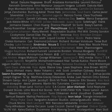
fatcat
Daisuke Nagasawa
Bruf4
Anastasia Komaritska
Laurent Belcour
Kenneth Simmons
Amir Mansour
Joaquim Vergara
Lizbeth
Dakota Klatt
Bryn Morrison-Elliott
Mana
Simeon Milkov Velchevsky
Camille De Bastiani
Jenya Zenchenko
Burning Astral
Three Hats
Jamonidas
Soul Evans
Carlos Javier
Silverelitist
Dane Bucao
Salomé Lagarde
Patricio Torres
Clara Truchsess
Chantal LeBlanc
Garrett Calloway
nøixzy
Nicholas Day
Svetlin
Marco Evangelisti
Jack Kibble-White
MTU1500
Jordan Krakowski
Juuso Sipilä
SofaKing42
Frank
Jermaine Dawson
Chen Huang
Étienne Pikatoff
Sri Sonti
Bassy's Games
Bailey Rosenthal
George Luna
JEFF
Plane2House
Bob F
Matt
Zoemoney
Azula
Christopher Johansen
Harry Merrett
Respectable Studios
Phil Wilt
Dmitry Sorokin
Cookymine
Daniel Dias
Pixi_lab
MD1
Veronica
Rory
Brendan Droppo
Kelton McEwen
Rico Levitt
Liquid Cooled
Nadia
Skedo
Pedro Viana
Oleksii Komarov
Can
Desmond Johnson
Richard
Roman Volobuev
Teraa Bull
Chodey
Luke Fenwick
Xindrrobo
Noura S
Brett Wheeler
Bees Wax
Nicole Pérez
Frank Hereford
Carlos Ramírez
Arianna Montanari
Ikkeii
Shannonigans
Maggie Raycheva
Richard Funnell
Leonardo Borsten
Vinicius Morgado
BluntBSE
CW Animations
Anonymous Person
鈴葵
Jeff Kraemer
Nicole Findlay
Shirley
Lisa Anders
Angus McAloon
George Willaman
Sparazza D
RKG media
Manu T
S K
Lucas Signoles
NinjARTA
Mohamedmoawad Hilal
Tamás Kuklics
Pierre Moore
seguin matthis
OneGhastlyGhoul
Toby Howe
Nastassia Reutskaya
Chris Wintermyer
Liam Davis
chris reis
Ross
styles
Blaine Gray
Lewis Stephens
Alex Brown
MDTH
Sabaz Ahmad
maru
Make
Yokami c:
mik
Scott
Jonathan Ojibway
Brandon
Swann Fourmanoy
sinsin
Ken Ishikawa
Stanislav
ryan mrazik
峻辰 朱
Joshua Jacobs
Joseph Dignan
Ta Sp
Matthew-Gracey Desravines
Anika
Juan Ramón Ortiz Estévez
Shivam Ganju
Anıl Çaylak
JacobyO
Bình Võ Thiên
bavazov
Elhi Stevens
Alec Keck
halle stoeppler
david
jstevens
Martín Niz Tutoriales
Combrinck
Johan Simonsson
dokiderg
Brian Lane
Nathan Salla
S A Cooke
Jaber Alarbash
Solid Neptune
Donald Stooks
Little Weird Kid Stories
YUKI SHIBUTANI/ YUN
Trevor Larson
Aaron
Maxim Nordentz
Caio Notari
Tomi Ollikainen
Aimé
cloudhed
Duskfall
Samuel Bassale
Mathijs Peerboom
Filip Nyborg
leon labyk
Triangle Interactive
Philip Pryke
Dave
Fangzahn Aviation Studios
colinangusstudio
Mike L.
Chuck Morris
Mark Leonard
Will
francesco sabbatella
Alexander Leinauer
Tony Alfredsson
Salina De Leon
Lucas Cozzoli
Daniel Eijgendaal
Eliézer Ojeda
תמר פלג טל
Kaleo/Dalton
Duzemine
Kim Myeong Soom
nicolaspetton
Alan Stoll