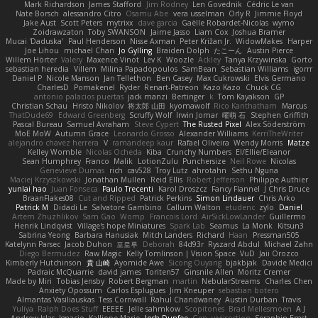
Mark Richardson
James Stafford
Jim Rodney
Len Govednik
Cédric Le van
Nate Borsch
alessandro Citro
Osamu Abe
vera usselman
Orly R
Jimmie Floyd
Jake Aust
Scott Peters
mytrixx
dave garcia
Gaëlle Robardet-Nicolas
wymo
Zoidrawzaton
Toby SWANSON
Jaime Jasso
Liam Cox
Joshua Bramer
Mucai 'Daduska'
Paul Henderson
Nisse Axman
Peter Križan Jr.
WidowMakes
Harper
Joe Lihou
michael Chan
Jo Gylling
Braiden Dolph
たこーん
Austin Pierce
Willem Hörter
Valery
Maxence Vinot
Lev K
Woozle
Ackley
Tanya Krzywinska
Gorto
sebastian heredia
Villem
Milina Papadopoulos
SamBean
Sebastian Williams
igorrr
Daniel P
Nicole Manson
Jan Tellethon
Ben Casey
Max Cukrowski
Elvis Germano
CharlesD
Pomakenel
Ryder
Renart-Patreon
Kazo Kazo
Chuck CG
antonio palacios puertas
jack manzi
Bertinger
k
Tom Kayakson
GP
Christian Schau
Hristo Nikolov
将太郎 山田
kyomawolf
Rico Kanthatham
Marcus
ThatDude69
Edward Greenberg
Scruffy Wolf
Irwin Jomar
曜萌 石
Stephen Griffith
Pascal Bureau
Samuel Avraham
Steve Cypert
The Rusted Pixel
Alex Söderström
MoE MoW
Autumn Grace
Leonardo Grosso
Alexander Williams
KerriTheWriter
alejandro chavez herrera
V
ramandeep kaur
Rafael Oliveira
Wendy Morris
Matze
Kelley Womble
Nicolas Ocheda
Kiba
Crunchy Numbers
El/Ellie/Eleanor
Sean Humphrey
Franco
Malik
LotionZulu
Punchersize
Neil Rowe
Nicolas
Genevieve Dumas
rich
cav528
Troy Lutz
ahrotahn
Sethu Nguna
Maciej Krzyszkowski
Jonathan Mullen
Reid Ellis
Robert Jefferson
Philippe Authier
yunlai hao
Juan Fonseca
Paulo Trecenti
Karol Droszcz
Fancy Flannel
J Chris Druce
BraanFlakes08
Cut and Ripped
Patrick Perkins
Simon Lindauer
Chris Arko
Patrick M
Didadi Le
Salvatore Gambino
Callum Walton
etudenc
zylo
Daniel
Artem Zhuzhlikov
Sam Gao
Womp
Francois Lord
AirSickLowLander
Guillermo
Henrik Lindqvist
Village's hope Miniatures
Spark Lab
Seamus
La Monk
Kitsun3
Sabrina Yeong
Barbara Hanusiak
Mitch Landers
Richard
Haan
Pressman505
Katelynn Parsec
Jacob Duhon
포로루
Deborah
84d93r
Ryszard Abdul
Michael Zahn
Diego Bermudez
Raw Magic
Kelly Tomlinson | Vision Space
VuD
Jaii Orozco
Kimberly Hutchinson
貴 山崎
Ayomide Awe
Sicong Ouyang
bjakbjak
Davide Medici
Padraic McQuarrie
david james
Toriten57
Ginsnile Allen
Moritz Cremer
Made by Miri
Tobias Jensby
Robert Bergman
martin
NebularStreams
Charles Chen
Anxiety Opossum
Carlos Esplugues
Jim Kneuper
sebastian botero
Almantas Vasiliauskas
Tess Cornwall
Rahul Chandwaney
Austin Durban
Travis
Yuliya
Ralph Does Stuff
EEEEE
Jelle sahmkow
Scopitones
Brad Mellesmoen
A J