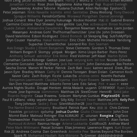
Yashi Zeng
Jacob Schelbert
Malignant
Hardy
J
Moritz S.
Chihirios
Ethan Mulwee
Jonathan Correa
Rose
Jhon Magdalena
Aisha Harper
Fuji
Rupert Eveleigh
JaaySweeney
Andrei Tabone
Ruslana Dutchak
Allen Partridge
EpsilonCG
Peter Jessiman
Nikki Navaille
komito
emil
Saintetixx
Zhou Weitong
Tony Elwood
Sprague Williams
FeroshGirlSims
Worawut Pongchen
Daniel Jennings
Joshua Conard
Mike Dyer
Jeremy Fukunaga
Rockie Hoerter
鸿彬 邱
Gabriel Brenne
Carmine Ciccone
Paul Shewan
luke gentile
Lux_Fox
azbeaupre
Binsei Numao
Quade Zaban
Aleksandra Davydenko
Benjamin Newman
Kumatora
Liam Jordan
Masanyao
Andreas Gohl
TheThomasTrainzUser
Line Ulv
John Dreessen
David Valentine
Edson Rodriguez
Dávid Borsodi
Lil Sleeping Bag
SubToMyYTplz
Bryn Couser
HanaYou
Hakar Kerarmor
Elric Chen
Michelle Hironaka
Yandong
Supachai Chanarittichai
Leonard Rio
Ben Seaman
Axis Design Studio | Elliott Benjamin
Steve Clements
Gordon S
Thomas Deisz
William Bergen II
Slompy
yotpak
Morgan
Ximo Llopis Barber
Piero Perez
Anthony Simuel
astroblur
Erik Miller
Fred Vollmer
Jeff Kissel
Martin Býšek
Jonathan Caron-Roberge
Gaston
Jose Luis
seryong kim
till toe
Nicolas Ocheda
Clemente Gonzalez
Sean McSharry
Jack Palmstrom
John Daineusaure
Bas Peeters
Sascha Donie
Marvin W Parker
Patrick
Zach Ball
Isaac
katren wood
Deek_Blue
Jason Eyre
Bradley Wilson
Cathy W
Dennis Torosyan
Brian Dolan
Cameron Koch
Xavier Caliz
Zach Robyn
Fizzle
Lukas Ess
andrea cerini
Keerthi Pachala
Benjamin Learmonth
Claudia Toyama
Von Piper Flowers
Søren Rosendahl
Van Den Heuvel Matthew
Alberto Ferrer Lara
Edo Salvej
Pzit
✧ 𝔪𝔞𝔯𝔦 ✧
eeee
Aurora Nights Studio
Dougal Henken
Attila Malarik
uujann
D1REW00F
Ryan Dunn
mura
Jose Espinoza
iiiimmmm
Matthias LN
SteelDriver
Henri49
Solid Jake
Ricardo Negrete
Саша Ячмень
Solacen
Martynas Gurskas
PlaytestDS
Aren
Paul R LeBlanc
vikky
sepehr sabour
Silly Killy
Benoît Texier
Matthew Jeffs
Kelly Port
Tony Johnson
Sadie J. Foxx
SilentWatcher28
Jose Francisco Martinez
The Name Brand Company
Bouillard
Patrick Ryan
Keu
皓欽 涂
Chris DeVere
Foxokles
garzatron
cyclump
Joshua Dunfee
Giulio Chiaramonte
John Doe
Mornè Blake
Mateusz Relinger
Elia ALMALIKI
JC
uiiunan
Rongina
DigiTaco
Thierwaechter
Francois Gandon
Aaron Mceachern
kath
AREA 6
Alan Farkas
Humoud Al-Amiri
Rasmus Hauge
Arlene Lukkarila
ColdRice25
Anthea Ward
Peter Mark Wittmann
Pascal Scrivani
Elias Jimenez
Lawrence Rogers
Kurt Boyer
Risk 📀
Andreea Cosma
Dan Greenheck
Annette Pew
Stories Beyond The Borders
Spark PJ
Mohamad Hadlah
Kyle Mitrione
Ty Grenier
dddddrdrdrdrdr