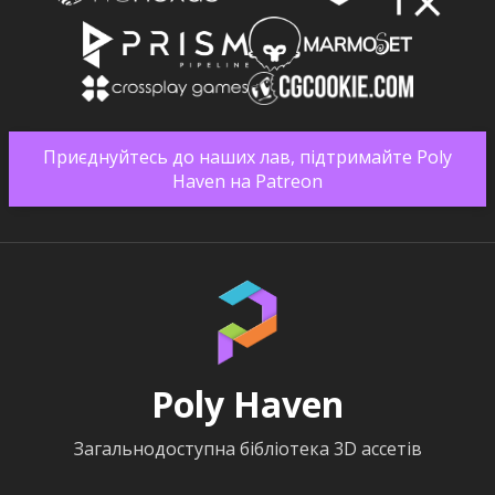
Приєднуйтесь до наших лав, підтримайте Poly
Haven на Patreon
Poly Haven
Загальнодоступна бібліотека 3D ассетів