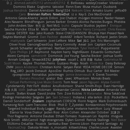
D. J.
Ahmed.ashii092112 ahmed092112
E. Belliveau
wesleyCrowbar
Vibralizer
Dominic Blake
Goglomo
takoslvt
Renn Exev
Musa muturi
Ducksink
Joshua Kendrick
Daniel Arendzen
Bang1324
Nekom Glew
Amako Izumi
jeffox09
Caro
Brennan Rafters
NewbieDot
iz o
Kay-S
Zee MacDonald
Antonio Gasca-Alvarez
Jacob Dillon
Joe Chabot
morgan monroe
Nader Hassan
Alex Navarre
BlindPenguin
James Barber
Ernesto Alonso Paredes Burgos
Pheldra
John Anders Stav
현진 김
Neil McG
buhii
Capsule Studios
Jayden !
Enrique
Sascha Huncke
Elīza M.
Melli
arbiter1209
Hyprotix
Harry Conquest
Chris Reeves
Jessica
DESTER
Kiki
Jake Ruesch
Steve CHAUDANSON
Bhukya Hari Prasad Naik
Slaytex Marshall
Gromit
Dan Pachter
dork667
Infant Terrible
Richard
Jaelin Smith
mattyrails
Carl Schwerin
Joeri Lefévre
Mike
Sol
J&G
Jon
Eric Manongdo
Oliver Frost
DancingDeadGuy
Barry Connolly
Aeval
Jon
Captain Coconuts
Jacob Schealler
ari-goldman
Nathan Johnson
Tyler Herbert
Puppeteerist
Tyler Phillips
J.P. Raymond
hayden harry
NightRaven
Eduardo Gottschald
Abeni Campos
cameronfr
Dominick
Joe Young
Sascha Becker
Joshua Scelfo
Annah Gestaga
SmaackBZ62
JollyYeen
oscall L
友理 斉藤
Kuba
Gabrielius M
Scott Moen
Kaylee
Thomas Pierro
Gustavo Pliego
Noah
Юлія Кізі
Daisy Belknap
ZMM
Jason Anderson
Christian Kohli
Satyan Patel
YEDA HOME DECOR
Simon
Reg_LMO
Jacob Denault
ApocDev
Rumlo Olmub
Buz Carter
Bill Master
rpcexploiter
Reinaldus
jadedesign
Jamie Arseneault
K
Derek Toombs
Renato Pinochet
qrator
Ben
cawc
XPhantom
Mimski Beats
Virtual Performing Live Music Events
Tom Neal
Jason Nguyen
Alyssa Everett
Cyndersanity
Petr Fořt
disiboi
AnuRobinson
Shane Smith-Rojo
Evan Harridge
大海 久我
lilith
Joshua Hickman
Aleksandar Caricic
Nikita Leshakov
Amanda Vest
Axiom
Stefan Knaak
David Jindra
Tim
Zoie Robles
N Watanabe
Nina Takáčová
Rodrigo Hernández Salgado
Jan
Sari Schwarz
Indiana J
ella larkin
基德
Pocketfans
Daniel Sonderhoff
Zicalam
zephaniah CORSON
Florin Negele
Mark Dohrenbusch
Yunseong Noh
Liam Trancoso
Blob
Phill D
T_Zydelski
Konstantinos Polychroniadis
Targeted Individual Body Logger
Randy Lane
melanie hamilton
Lucy
Weasel
Elanor la
Vova Diakur
Jaden Rosi
Alon Cohen
Alexander October
文謙 許
Thor Ragnaros
Antoine Daubas
Ethan Tomaso
huaxuan Lei
Raptite
mogura
Nick Smith
AMcCarroll
high strangeness
Dylan Gorrell
Patrick Stallings
Neil Baker
ElUltimo DeLaFila
Yousick
Sankaku Bear
Dennis Libon
Reymeld Santiago
AJ
FacinusChip
Dakota Wreski
n_morcatti
killswitchkay
Charles Louie
Avaister