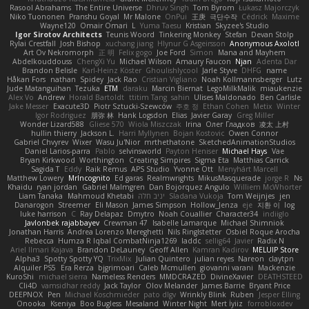
Rasool Abrahams
The Entire Universe
Dhruv Singh
Tom Byrom
Łukasz Majorczyk
Niko Tuononen
Pranshu Goyal
Mr Malone
OnPui
王庚
극단수작
Cédrick
Maxime
Wayne120
Omair Omari
L
Yuma Taesu
Kristian
Skyzee's Studio
Igor Sirotov Architects
Teunis Woord
Tinkering Monkey
Stefan
Devan Stolp
Rylai Crestfall
Josh Bishop
xuchang jiang
Hlynur G Asgeirsson
Anonymous Axolotl
Art Ov Nekromorph
正 明
Felix gogo
Joe Ford
Simon
Mana and Mayhem
Abdelkouddouss
ChengXi Yu
Michael Wilson
Amaury Faucon
Njan
Adenta Dar
Brandon Belisle
Karl-Heinz Köster
Ghoulishlycool
Jarle Styve
DHFG
name
Håkan Fors
nathan
Spidey
Jack Rao
Cristian Vigliano
Noah Kollmannsberger
Lutz
Jude Matanguihan
Tezuka
ETM
daraku
Marcin Biernat
LegoMilkMalik
miaukenzie
Alex Vo
Andrew
Horald Bartoldt
ttitim Tang
sahin
Ulises Maldonado
Ben Carlisle
Jake Messer
Exacute3D
Piotr Sztucki-Szewców
주호 정
Ethan Cohen
Metix
Winter
Igor Rodriguez
朋弥 林
Hank Logsdon
Elias
Javier Garay
Greg Miller
Wonder Lizard588
Gliese 570
Wiola Miszczak
Irina
Олег Гладков
凌太 上村
hullin thierry
Jackson L.
Harri Myllynen
Bojan Kostovic
Owen Connor
Gabriel Chvyrev
Wixer
Wasu Ju'Nior
mrthethatone
SketchedAnimationStudios
Daniel Larios-parra
Pablo
selvinsworld
Payton Heniser
Michael Hays
Vae
Bryan Kirkwood
Worthington
Creating Simpires
Sigma Eta
Matthias Carrick
Sagida T
Eddy
Raik Remus
APS Studio
Yvonne Ott
Menyhárt Marcell
Matthew Lowery
MrIncognito
Ed garas
Realmwrights
MikusMasquerade
jorge R
Ns
Khaidu
ryan jordan
Gabriel Malmgren
Dan Bojorquez Angulo
Williem McWhorter
Liam Tanaka
Mahmoud Khetabi
יניב חלה
Sladana Vukoja
Tom Weijnjes
jen
Danarogon
Streemer
Eli Mason
James Simpson
Hollow_Jenza
eje
지환 이
log
luke harrison
C
Ray Delapaz
Dmytro
Noah Couallier
Character34
indiiglo
Javlonbek rajabbayev
Crewman 47
Isabelle Lamarque
Michael Shimniok
Jonathan Harris
Andrea Lorenzo Mereghetti
Nils Ringlstetter
Osbiel Roque Arocha
Rebecca
Humza R Iqbal CombatNinja1269
laddc
sellig64
Javier
Radix N
Ariel Ilmari Kajava
Brandon DeLauney
Geoff Allen
Kamran Kadirov
MELUIP Store
Alpha3
Spotty Spotty YQ
TrixMix
Julian Quintero
julian reyes
Nareon
claytpn
Alquiler PS5
Era Rerza
bjgrimoari
Caleb Mcmullen
giovanni varani
Mackenzie
KuroShi
michael sierra
Nameless Renders
MMDCRAZED
DivineXavier
DEATHSTEED
Cli4D
vamsidhar reddy
Jack Taylor
Olov Melander
James Barrie
Bryant Price
DEEPNOX
Pen
Michael Koschmieder
pato dlgv
Wrinkly Blink
Ruben
Jesper Elling
Onooka
Kseniya
Boo Bugless
Mesaland
Winter Night
Mert İyiiz
forrobloxdev