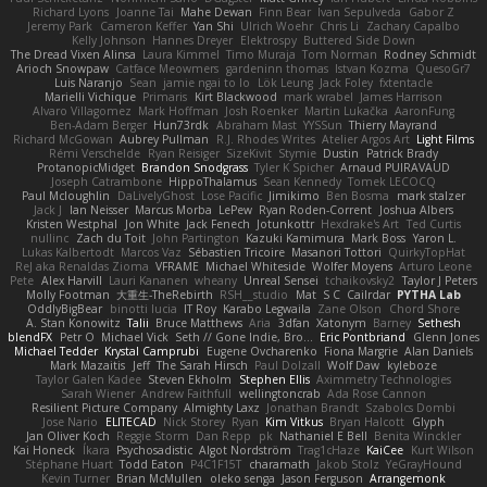
Richard Lyons
Joanne Tai
Mahe Dewan
Finn Bear
Ivan Sepulveda
Gabor Z
Jeremy Park
Cameron Keffer
Yan Shi
Ulrich Woehr
Chris Li
Zachary Capalbo
Kelly Johnson
Hannes Dreyer
Elektrospy
Buttered Side Down
The Dread Vixen Alinsa
Laura Kimmel
Timo Muraja
Tom Norman
Rodney Schmidt
Arioch Snowpaw
Catface Meowmers
gardeninn thomas
Istvan Kozma
QuesoGr7
Luis Naranjo
Sean
jamie ngai to lo
Lök Leung
Jack Foley
fxtentacle
Marielli Vichique
Primaris
Kirt Blackwood
mark wrabel
James Harrison
Alvaro Villagomez
Mark Hoffman
Josh Roenker
Martin Lukačka
AaronFung
Ben-Adam Berger
Hun73rdk
Abraham Mast
YYSSun
Thierry Mayrand
Richard McGowan
Aubrey Pullman
R.J. Rhodes Writes
Atelier Argos Art
Light Films
Rémi Verschelde
Ryan Reisiger
SizeKivit
Stymie
Dustin
Patrick Brady
ProtanopicMidget
Brandon Snodgrass
Tyler K Spicher
Arnaud PUIRAVAUD
Joseph Catrambone
HippoThalamus
Sean Kennedy
Tomek LECOCQ
Paul Mcloughlin
DaLivelyGhost
Lose Pacific
Jimikimo
Ben Bosma
mark stalzer
Jack J
Ian Neisser
Marcus Morba
LePew
Ryan Roden-Corrent
Joshua Albers
Kristen Westphal
Jon White
Jack Fenech
Jotunkottr
Hexdrake's Art
Ted Curtis
nullinc
Zach du Toit
John Partington
Kazuki Kamimura
Mark Boss
Yaron L.
Lukas Kalbertodt
Marcos Vaz
Sébastien Tricoire
Masanori Tottori
QuirkyTopHat
ReJ aka Renaldas Zioma
VFRAME
Michael Whiteside
Wolfer Moyens
Arturo Leone
Pete
Alex Harvill
Lauri Kananen
wheany
Unreal Sensei
tchaikovsky2
Taylor J Peters
Molly Footman
大重生-TheRebirth
RSH__studio
Mat
S C
Cailrdar
PYTHA Lab
OddlyBigBear
binotti lucia
IT Roy
Karabo Legwaila
Zane Olson
Chord Shore
A. Stan Konowitz
Talii
Bruce Matthews
Aria
3dfan
Xatonym
Barney
Sethesh
blendFX
Petr O
Michael Vick
Seth // Gone Indie, Bro...
Eric Pontbriand
Glenn Jones
Michael Tedder
Krystal Camprubi
Eugene Ovcharenko
Fiona Margrie
Alan Daniels
Mark Mazaitis
Jeff
The Sarah Hirsch
Paul Dolzall
Wolf Daw
kyleboze
Taylor Galen Kadee
Steven Ekholm
Stephen Ellis
Aximmetry Technologies
Sarah Wiener
Andrew Faithfull
wellingtoncrab
Ada Rose Cannon
Resilient Picture Company
Almighty Laxz
Jonathan Brandt
Szabolcs Dombi
Jose Nario
ELITECAD
Nick Storey
Ryan
Kim Vitkus
Bryan Halcott
Glyph
Jan Oliver Koch
Reggie Storm
Dan Repp
pk
Nathaniel E Bell
Benita Winckler
Kai Honeck
Íkara
Psychosadistic
Algot Nordström
Trag1cHaze
KaiCee
Kurt Wilson
Stéphane Huart
Todd Eaton
P4C1F15T
charamath
Jakob Stolz
YeGrayHound
Kevin Turner
Brian McMullen
oleko senga
Jason Ferguson
Arrangemonk