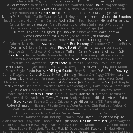
Luthien Dulk
Miguelaxa
Takuya Sawatari
Peter Moonen
ambientCG
xavier moscoso
Vedat Afuzi
Thomas Lisle
Warren Moore
David
Zaq Schlanger
Chase Stone
Conicer
VoxelKei
Mikkel Nielsen
Nico Wardakas
Frank Grande
Denys Holovyanko
Bernd Schmidt
Brendon Porter
Erik Brundidge
Samuel
Martin Pražák
Sofia
Cyrille Maurice
Patrick Nugent
penti_mmd
Mondlicht Studios
Jack Humbert
Gun
Arman Sernaz
Atdhe Gashi
Petr Hloušek
Michael Fernandez
Caitlyn Byrne
paragsatyal
Nino Kapetanovic
Tobias Gallé
SonOfPorcupine
Leo Santos
Rob Waller
Michael Porter
Puzzlebox Props
Justin
honda78
Dimitri Diakopoulos
zgred
Jen Hao Yeh
esther carney
Mark Lopatka
Victor Gama Sabbithi
Alexlee
Jed Laurance
Jeff Barnaby
Johnathan Alan Vanderpool
Oliver Hotz
Scott Wilson
Cadalog, Inc.
Tobias Rösli
Rick Palmer
Neal Huston
sean dunderdale
Erel Herzog
OroborosNZ
RaptorBricks
Domenic S
Laura Ganis
Ike Li
Pietro Ponti
William Unsworth
Lorie Loeb
Fabrice Zaini
Andrew_D
R.H. García
William Carey
Michael B Johnson
G.P
Goro Fujita
Robert Wallis
Alexander Bachvarov
Evan Campbell
Rene Gansen
Clifford A Worsham
Fábio De Carvalho
Mike Festa
Martin Banak - Dr Zed
fred gissubel
Ayetheist
Edgard Costa
JJ
Pere Pau Sancho
Kevin Barnum
Henrik Berglund
Jay Piboontum
Patrick Lowry
Richard Wright
kiky
John Moon
Francis Boyle
Devin Harris
HDR Light Studio
Peter Baintner
Da5id
Bob Dowling
Daniel Fitzgerald
Dana McCabe
Miket
jehrmaig
f1rstpers0n
Peggy O'Brien
Jason Lai
Bernd Dully
Satoshi Yamasaki
Doug Auerbach
fengquan wang
Aeon Soul
Mark Krenz
Nicholas Rubin
Krzysztof Zwolinski
JG3
Nicolas Côté
V-o
Josh Purple
Peter Rittinger
Benjamin Schechter
Ryan Won-Meng Apuy
Liam Beck
AuroranFilms
Just Gollor
Glyn Wolf
亮作 淡波
Melody Helen MacFarlane
Makoto Izawa
Marc Lemoine
Vadim Turchin
Odin3D
Travis
Moiarte3d
Tim van Helsdingen
WyrmHead
Shawn Miller
Tawny Tomsen
Andy Hickmott
Mikayla
Hiroshi Saito
Steve Hurley
Sophie Gilbert
Grische
Nigel Hillyer
Art of 3D Rendering
Robert Simpson
Nizzero
Ritchie Owens
Agon Ushaku
Zisis Psalidas
Nelson C
Matthias
Stareagle
BunnyCyclops Bunny
J.C.
Jason Scott
Jacob Larson
Tom Jachmann
Max
Cristian Rocco
Daniel Raboldt
ray
Zach Hoy
Bernhard Hoffmann
Will Hattingh
Perard-Gayot
Bryan C
Bojan Spasojevic
Alan Camerer
Toby Yoda
Thater
Hazel Quantock
Neil Blakey-Milner
John Wagman
Victor Gan
Walter Bosse
Edgar San
Pamela Case
Jeff
Modicolitor
Frank Riccobono
Shaw Kaake
Panagiotis Tourlas
果冻_JS
Dave Liewald
Stephan S
Matt Allen
Paul Schicketanz
Norimichi Sano
DGagster
Matt Griffey
Ian Hubert
Linda Robbins