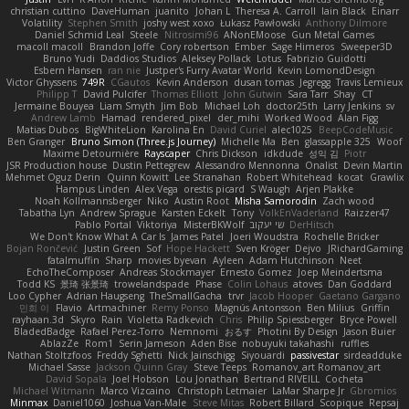
christian cuttino
DaveHuman
juanito
Johan L
Theresa A. Carroll
Iain Black
Einarr
Volatility
Stephen Smith
joshy west xoxo
Łukasz Pawłowski
Anthony Dilmore
Daniel Schmid Leal
Steele
Nitrosimi96
ANonEMoose
Gun Metal Games
macoll macoll
Brandon Joffe
Cory robertson
Ember
Sage Himeros
Sweeper3D
Bruno Yudi
Daddios Studios
Aleksey Pollack
Lotus
Fabrizio Guidotti
Esbern Hansen
ran nie
Justper's Furry Avatar World
Kevin LomondDesign
Victor Ghyssens
749R
CGautos
Kevin Anderson
dusan tomas
Jegregg
Travis Lemieux
Philipp T
David Pulcifer
Thomas Elliott
John Gutwin
Sara Tarr
Shay
CT
Jermaine Bouyea
Liam Smyth
Jim Bob
Michael Loh
doctor25th
Larry Jenkins
sv
Andrew Lamb
Hamad
rendered_pixel
der_mihi
Worked Wood
Alan Figg
Matias Dubos
BigWhiteLion
Karolina En
David Curiel
alec1025
BeepCodeMusic
Ben Granger
Bruno Simon (Three.js Journey)
Michelle Ma
Ben
glassapple 325
Woof
Maxime Detournière
Rayscaper
Chris Dickson
idkdude
성익 김
Piotr
JSR Production house
Dustin Pettegrew
Alessandro Mennonna
Onalist
Devin Martin
Mehmet Oguz Derin
Quinn Kowitt
Lee Stranahan
Robert Whitehead
kocat
Grawlix
Hampus Linden
Alex Vega
orestis picard
S Waugh
Arjen Plakke
Noah Kollmannsberger
Niko
Austin Root
Misha Samorodin
Zach wood
Tabatha Lyn
Andrew Sprague
Karsten Eckelt
Tony
VolkEnVaderland
Raizzer47
Pablo Portal
Viktoriya
MisterBKWolf
שי יעקוב
DerHitsch
We Don't Know What A Car Is
James Patel
Joeri Woudstra
Rochelle Bricker
Bojan Rončević
Justin Green
Sof
Hope Hackett
Sven Kröger
Dejvo
JRichardGaming
fatalmuffin
Sharp
movies byevan
Ayleen
Adam Hutchinson
Neet
EchoTheComposer
Andreas Stockmayer
Ernesto Gomez
Joep Meindertsma
Todd KS
景琦 张景琦
trowelandspade
Phase
Colin Lohaus
atoves
Dan Goddard
Loo Cypher
Adrian Haugseng
TheSmallGacha
trvr
Jacob Hooper
Gaetano Gargano
민희 이
Flavio
Artmachiner
Remy Ponso
Magnús Antonsson
Ben Milius
Griffin
rayhaan.3d
Skyro
Rain
Violetta Radkevich
Chris
Philip Spiessberger
Bryce Powell
BladedBadge
Rafael Perez-Torro
Nemnomi
おるす
Photini By Design
Jason Buier
AblazZe
Rom1
Serin Jameson
Aden Bise
nobuyuki takahashi
ruffles
Nathan Stoltzfoos
Freddy Sghetti
Nick Jainschigg
Siyouardi
passivestar
sirdeadduke
Michael Sasse
Jackson Quinn Gray
Steve Teeps
Romanov_art Romanov_art
David Sopala
Joel Hobson
Lou Jonathan
Bertrand RIVEILL
Cocheta
Michael Witmann
Marco Vizcaino
Christoph Letmaier
LaMar Sharpe Jr
Gbromios
Minmax
Daniel1060
Joshua Van-Male
Steve Mitas
Robert Billard
Scopique
Repsaj