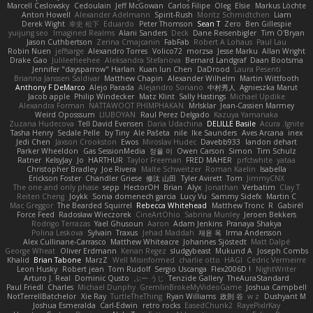
Marcell Ceslowsky
Cedoulain
Jeff McGowan
Carlos Filipe
Oleg
Elsie
Markus Löchte
Anton Howell
Alexander Adelmann
Spirit-Rush
Moritz Schmidtchen
Liam
Derek Wight
幸史 松下
Eduardo
Peter Thomson
Sean T
Zero
Ben Gillespie
yuijung seo
Imagined Realms
Alani Sanders
Deck
Dane Reisenbigler
Tim O'Bryan
Jason Cuthbertson
Zerina Cmajcanin
FabFab
Robert A Lohaus
Paul Lau
Robin Nuen
jeffsarge
Alexandro Torres
Volico72
morzsa
Jesse Marku
Allan Wright
Drake Gao
Julileeheehee
Aleksandra Stefanova
Bernard Landgraf
Daan Bootsma
Jennifer "daysparrow" Harlan
Kuan lun Chen
DaDrood
Laura Pesenti
Brianna Janssen Saldivar
Matthew Chapin
Alexander Wilhelm
Martin Wittfooth
Anthony F DeMarco
Alejo Parada
Alejandro Soriano
中村秀人
Agnieszka Marut
Jacob apple
Philip Windecker
Matz Klint
Sally Hastings
Michael Updike
Alexandra Forman
NATTAWOOT PHIMPHAKAN
MrIsklar
Jean-Cassien Marmey
Weird Oposssum
LIUBOYAN
Raul Perez Delgado
Kazuya Yamanaka
Zuzana Hudecova
Tell David Evensen
Daria Udachina
DELILLE Basile
Acura .Ignite
Tasha Henry
Sedale Pelle
by Tiny
Ale Pašeta
nile
Ike Saunders
Aves Arcana
inex
Jedi Chen
Jaxson Crookston
Ewos
Miroslav Hudec
Davebb933
landon dehart
Parker Wheeldon
Gas SessionMedia
정율 이
Owen Carson
Simon
Tim Schulz
Ratner
KelsyJay
Jo
HARTHUR
Taylor Freeman
FRED MAHER
prfctwhite
yataa
Christopher Bradley
Joe Rivera
Malte Schweitzer
Roman Kaelin
Isabella
Erickson Foster
Chandler Griese
修汰 山田
Tyler Avirett
Tom
JimmyCNX
The one and only phase
sepp
HectorOH
Brian
Alyx
Jonathan
Verbatim
Clay T
Reiten Cheng
Joykk
Sonia domenech garcia
Lucy Vu
Sammy Sidefx
Martin C
Mac Greggor
The Bearded Squirrel
Rebecca Whitehead
Matthew Tronc
R
Gabirél
Force Feed
Radosław Wieczorek
CineArtOhio
Sabrina Munley
Jeroen Bekkers
Rodrigo Terrazas
Yael Ghusoun
Aaron
Adam Jenkins
Pranaya Shakya
Polina Leskova
Sylvain
Traxus
Jehad Maddah
재윤 옥
Irma Andersson
Alex Cullinane-Carrasco
Matthew Whiteacre
Johannes Sjöstedt
Matt Dalpé
George Wheat
Oliver Erdmann
Kenan Regez
sludgybeast
Mukund A
Joseph Combs
Khalid
Brian Tabone
MarzZ
Well Misinformed
charlie otto
HAGI
Cédric Vermeirre
Leon Husky
Robert jean
Tom Rudolf
Sergio Uscanga
Flex2006D !
NightWriter
Arturo J. Real
Dominic Qusto
ぶー うじ
Tenzide Gallery
TheAuraStandard
Paul Friedl
Charles
Michael Dunphy
GremlinBrokeMyVideoGame
Joshua Campbell
NotTerrellBatchelor
Xie Ray
TurtleTheThing
Ryan Williams
政則 谷
w z
Dushyant M
Joshua Esmeralda
Carl-Edwin
retro rocks
EasedChunk2
RayePixlrKay