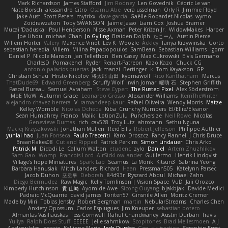
Mark Richardson
James Stafford
Jim Rodney
Len Govednik
Cédric Le van
Nate Borsch
alessandro Citro
Osamu Abe
vera usselman
Orly R
Jimmie Floyd
Jake Aust
Scott Peters
mytrixx
dave garcia
Gaëlle Robardet-Nicolas
wymo
Zoidrawzaton
Toby SWANSON
Jaime Jasso
Liam Cox
Joshua Bramer
Mucai 'Daduska'
Paul Henderson
Nisse Axman
Peter Križan Jr.
WidowMakes
Harper
Joe Lihou
michael Chan
Jo Gylling
Braiden Dolph
たこーん
Austin Pierce
Willem Hörter
Valery
Maxence Vinot
Lev K
Woozle
Ackley
Tanya Krzywinska
Gorto
sebastian heredia
Villem
Milina Papadopoulos
SamBean
Sebastian Williams
igorrr
Daniel P
Nicole Manson
Jan Tellethon
Ben Casey
Max Cukrowski
Elvis Germano
CharlesD
Pomakenel
Ryder
Renart-Patreon
Kazo Kazo
Chuck CG
antonio palacios puertas
jack manzi
Bertinger
k
Tom Kayakson
GP
Christian Schau
Hristo Nikolov
将太郎 山田
kyomawolf
Rico Kanthatham
Marcus
ThatDude69
Edward Greenberg
Scruffy Wolf
Irwin Jomar
曜萌 石
Stephen Griffith
Pascal Bureau
Samuel Avraham
Steve Cypert
The Rusted Pixel
Alex Söderström
MoE MoW
Autumn Grace
Leonardo Grosso
Alexander Williams
KerriTheWriter
alejandro chavez herrera
V
ramandeep kaur
Rafael Oliveira
Wendy Morris
Matze
Kelley Womble
Nicolas Ocheda
Kiba
Crunchy Numbers
El/Ellie/Eleanor
Sean Humphrey
Franco
Malik
LotionZulu
Punchersize
Neil Rowe
Nicolas
Genevieve Dumas
rich
cav528
Troy Lutz
ahrotahn
Sethu Nguna
Maciej Krzyszkowski
Jonathan Mullen
Reid Ellis
Robert Jefferson
Philippe Authier
yunlai hao
Juan Fonseca
Paulo Trecenti
Karol Droszcz
Fancy Flannel
J Chris Druce
BraanFlakes08
Cut and Ripped
Patrick Perkins
Simon Lindauer
Chris Arko
Patrick M
Didadi Le
Callum Walton
etudenc
zylo
Daniel
Artem Zhuzhlikov
Sam Gao
Womp
Francois Lord
AirSickLowLander
Guillermo
Henrik Lindqvist
Village's hope Miniatures
Spark Lab
Seamus
La Monk
Kitsun3
Sabrina Yeong
Barbara Hanusiak
Mitch Landers
Richard
Haan
Pressman505
Katelynn Parsec
Jacob Duhon
포로루
Deborah
84d93r
Ryszard Abdul
Michael Zahn
Diego Bermudez
Raw Magic
Kelly Tomlinson | Vision Space
VuD
Jaii Orozco
Kimberly Hutchinson
貴 山崎
Ayomide Awe
Sicong Ouyang
bjakbjak
Davide Medici
Padraic McQuarrie
david james
Toriten57
Ginsnile Allen
Moritz Cremer
Made by Miri
Tobias Jensby
Robert Bergman
martin
NebularStreams
Charles Chen
Anxiety Opossum
Carlos Esplugues
Jim Kneuper
sebastian botero
Almantas Vasiliauskas
Tess Cornwall
Rahul Chandwaney
Austin Durban
Travis
Yuliya
Ralph Does Stuff
EEEEE
Jelle sahmkow
Scopitones
Brad Mellesmoen
A J