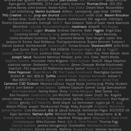
Andrew Islas
Ignacio
Kalliope Marie
Josh Dunfee
Gen
viviisection
Seraphin Ernst
Ryan game
SLAWWNN_ 2214
Juan pablo Gutierrez
Thomas Elrod
ZED ZED
James Abney
John kivinen
Kieran Kuhn
Alec Drake
Desert Viber
MutantMike
Carl Glittenberg
Martin Guldbaek
AVAinc.
Lariotjandy
papi bless
DRKRM
THG Creative
lia wu
joop van drunick
Julie Woodcock
nic96
Dzät
Maxim Krioukov
Furkan Kirac
Scott North
Reese Moore
nofreelunch 100
vagueish
Infinitipo
Riverin David-Alexandre
DennyB
NAN YI
Paul Gleason
Tales of Scale
Hank Kaamura
Mind Bird
robzilla
HonorableHoplite
madmacx
AlisserB
Tim Boylan
Braulio Chavez
Logan
Wutata
Andrew Osborne
Rafal
Higgins
Angel Diaz
Courtney Xenith
Francky Tang
salem shams
Alheren
Kevin Kennedy
Carlos Abraham Gutiérrez Solis
Clemente Miralles
Tyler Vaughn
Laster
Kris
Jackson N. Rocha
Paul McManus
TheCaptainAmerica
Bryant Bennett
Evelyne I
Dániel Zarándi
BenYanken69
SomeGuyBS
Tomas Kiniulis
ShadowolfVFX
John Britti
Jack Quinn
Beth
Ebi3D
RVA DEMON
Niranjan Raghu
경문 서
Flagg3D
Lonnon Foster
Rolf Frey
Lorenzo Festa
Sergei Krutihin
Kevin Roy
Peter Balicki
steve
Joseph Salud
Facundo Martinez Pintado
polo
Mila
Dewi
Matt's Media
Stephen Grimm
microdee
Hans Wegener
Mark Sullivan
theLOF
Maya Halphon
szabolcs csaszar
Stellarator
Now Eleanor
Денис Оницев
Michał Roszkowski
GearGrit - PS2 inspired 3D Platformer Action Game!
Raven Ai
Thor Davidsen
Peter Pejanović
Hope Moore
EK
The Creaky Floorboard
Beachglass Gardens
Bobbit M.
Karl
敦智 紀
Tjoffex
Levent Göçer
Szymon Kaniewski
Adrian S
Mat (M5X11)
Izabella Dębek
john
Andrew
Alexis Lazootin
Jonas Trost
Cameron 'CSD' Dickson
Maurice LeDoux
Fayçal Njoya
Jimmy Jung
Phillip Studans
준현 이
Jorn Bakker
Lloros Sarano
Caffeine Oppsum Games
Giorgi Samukashvili
Alex Tsiskarishvili
Family Rislov
Shiny
Vonda Marquez
Matt Sweda
Ina
Ben Houston
DeeEmmCee
Jim Mitchell
Hamish Gawn
DocD
Bu
Angelie
simon dewey
Alastair Johnson
Harrison Jones
Saihou
LEDAfterBurners
Roe Hughes
Simon
getzity
K.O Tsitra Eht
Brett Seipel
Liz Vermoesen
cryptic pk
PJ
quig
Allison Philips
anaptr
RenAzuma's Things
Risky_Bunny98
EndyArts
Mone Ane
James Paynter
Cole Blazevich
家維 張
Jakub Kukuryk
Kemberlyn Pegus
BOOSTED UK
Ryan Sanchez
Nathan Apffel
Mitchell Winn
Tania
Ieva Straupmane
金 康
Robert Marino
Victor De los Santos
Manfred
Philipp Jainz
Марина Ск
Dave Child
UncleJesseppe
Mike Duncan
Rene
名氏 无
Chris Priscott
Thomas Rigg
Derrick Graham
yankee (derogatory)
Overshafter
Madeleine Andersson
Nahuel Adreani
Dennis Smolek
Mythina
Noward Beast
Valerian Vardania