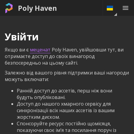
Poly Haven
Увійти
Якщо ви є
меценат
Poly Haven, увійшовши тут, ви
отримаєте доступ до своїх винагород
безпосередньо на цьому сайті.
Залежно від вашого рівня підтримки ваші нагороди
можуть включати:
Ранній доступ до ассетів, перш ніж вони
будуть опубліковані.
Доступ до нашого хмарного сервісу для
синхронізації всіх наших ассетів із вашим
жорстким диском.
Спонсоруйте ресурс постійно щомісяця,
показуючи своє ім’я та посилання поруч із