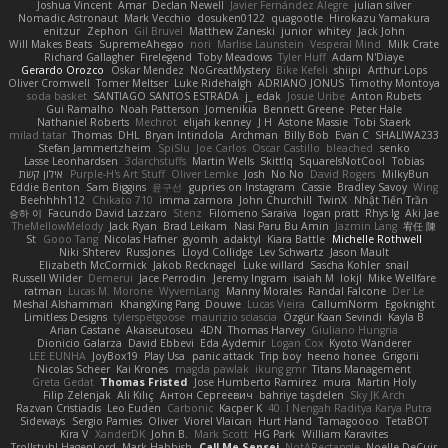
Joshua Vincent
Amar
Declan Newell
Javier Fernández Alegre
julian silver
Nomadic Astronaut
Mark Vecchio
dosuken0122
quagootle
Hirokazu Yamakura
enitzur
Zephon
Gil Bruvel
Matthew Zaneski
junior
whitey
Jack John
Will Makes Beats
SupremeAhegao
nori
Marlise Launstein
Vesperal Mind
Milk Crate
Richard Gallagher
Firelegend
Toby Meadows
Tyler Huff
Adam N'Diaye
Gerardo Orozco
Oskar Mendez
NoGreatMystery
Bike Kefeli
shiipi
Arthur Lops
Oliver Cromwell
Tomer Meltser
Luke Ridehalgh
ADRIANO JONUS
Timothy Montoya
soda basket
SANTIAGO SANTOS ESTRADA
j_ edak
Josue Uribe
Anton Rubets
Gui Ramalho
Noah Patterson
Jomenikia
Bennett Greene
Peter Hale
Nathaniel Roberts
Mechrot
elijah kenney
J H
Astone Massie
Tobi Staerk
milad tatar
Thomas
DHL
Bryan Intindola
Archman
Billy Bob
Evan C
SHALIWA233
Stefan Jammertzheim
SpiSlu
Joe Carlos
Oscar Castillo
bleached
senko
Lasse Leonhardsen
3darchstuffs
Martin Wells
Skittlq
SquareIsNotCool
Tobias
אילון קשת
Purple-H's Art Stuff
Oliver Lemke
Josh
No No
David Rogers
MilkyBun
Eddie Benton
Sam Biggins
윤구선
gupries on Instagram
Cassie
Bradley Savoy
Wing
Beehhhh112
Chikato 710
imma zamora
John Churchill
TwinX
Nhật Tiến Trần
승하 이
Facundo David Lazzaro
Stenz
Filomeno Saraiva
logan pratt
Rhys lg
Aki Jae
TheMellowMelody
Jack Ryan
Brad Leikam
Nasi Paru Bu Amin
Jazmin Lang
宥任 陳
St
Gooo Tang
Nicolas Hafner
gyomh
adaktyl
Kiara Battle
Michelle Rothwell
Niki Shterev
RussJones
Lloyd Collidge
Lev Schwartz
Jason Mault
Elizabeth McCormick
Jakob Recknagel
Luke willard
Sascha Kohler
snail
Russell Wilder
Demerui
Jace Perrodin
Jeremy Ingram
isaiah M
lokjl
Mike Wellfare
ratman
Lucas M. Morone
WyvernLang
Manny Morales
Randal Falcone
Der Le
Meshal Alshammari
KhangXing Pang
Douwe
Lucas Vieira
CallumNorm
Egoknight
Limitless Designs
tylerspetgoose
maurizio sciascia
Özgür Kaan Sevindi
Kayla B
Arian Castane
Akaiseutoseu
4DN
Thomas Harvey
Giuliano Hungria
Dionicio Galarza
David Ebbevi
Eda Aydemir
Logan Cox
Kyoto Wanderer
LEE EUNHA
JoyBox19
Play Usa
panic attack
Trip boy
heeno honee
Grigorii
Nicolas Scheer
Kai Krones
magda pawlak
ikung gmr
Titans Management
Greta Gedat
Thomas Fristed
Jose Humberto Ramirez
mura
Martin Holy
Filip Zelenjak
Ali Kılıç
Антон Сергеевич
bahriye taşdelen
Sky JK Arch
Razvan Cristiadis
Leo Euden
Carbonic
Kacper K
40. I Nengah Raditya Karya Putra
Sideways
Sergio Pamies
Oliver
Viorel Vlaican
Hurt Hand
Tamagoooo
TetaBOT
Kira V
XanderDK
John B.
Mark Scott
HG Park
William Karavites
Trollstuhl HagenLord
Mark Habbish
Call Me Sensei
NotARectangle
Noelle DeCuir