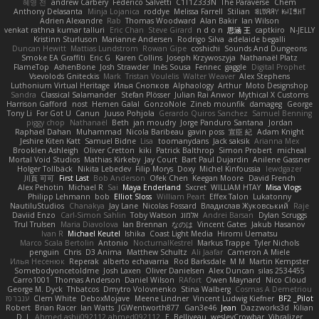
혜영 전
andrew Carbery
Federico Salvetti
C1T1Z333N
The Paraverse
Chem
Anthony Delasanta
Minja Lojanica
roddye
Melissa Farrell
Stilian
ꌃ꒒ꀎꋪꋪꌩ ꀘꈤꀤꁅꃅ꓄
Adrien Alexandre
Rab
Thomas Woodward
Alan Bakir
Ian Wilson
venkat rathna kumar talluri
Eric Chan
Steve Girard
n d o n
思涵 王
captkiro
N-JELLY
Kristinn Sturluson
Marianne Andersen
Rodrigo Silva
adelaide begalli
Duncan Hewitt
Mattias Lundstrom
Rowan Gipe
coshichi
Sounds And Dungeons
Smoke EA Graffiti
Eric G
Karen Collins
Joseph Krzywoszyja
Nathanaël Platz
FlameTop
AshenBone
Josh Strawder
Inês Sousa
Fennec
gaggle
Digital Prophet
Vsevolods Gniteckis
Mark
Tristan Voulelis
Walter Weaver
Alex Stephens
Luthonium Virtual Heritage
Илья Снопков
Alphaology
Arthur
Moto Designshop
Sandra
Classical Salamander
Stefan Plösser
Julian Rai Anwor
Mythical X Customs
Harrison Gafford
nost
Hemen Galal
GonzoNole
Zineb mounfik
damageg
George
Tony Li
For Got U
Canun
Juuso Pohjola
Gerardo Quiros Sanchez
Samuel Benning
piggy chop
Nathanaël
Beth
jan moudry
Jorge Panduro Santana
Jordan
Raphael Dahan
Muhammad
Nicola Baribeau
gavin poss
宣臣 紀
Adam Knight
Jeshire Kiten Katt
Samuel Bidne
Lisa
toomanydans
Jack saksik
Arianna Mex
Brooklen Ashleigh
Oliver Cretton
kiki
Patrick Balthrop
Simon Probert
micheal
Mortal Void Studios
Mathias Kirkeby
Jay Court
Bart Paul Dujardin
Anilene Gassner
Holger Tollbäck
Nikita Lebedev
Filip Morys
Doxy
Michel Kinfoussia
lewdgazer
川頁 可可
First Last
Bob Anderson
Ofek Chen
Keegan Moore
David French
Alex Pehotin
Michael R
Sai
Maya Enderland
Sxcret
WILLIAM HTAY
Misa Vlogs
Philipp Lehmann
bob
Elliot Sloss
William Peart
Effex Talon
Lukatonny
NautiluStudios
Chanakya
Jay Lane
Nicolas Fossard
Владислав Жуковський
Raje
Daviid Enzo
Carl-Simon Sahlin
Toby Watson
אלמוג
Andrei Barsan
Dylan Scruggs
Trul Trulsen
Maria Diavolova
Ian Brennan
なのは
Vincent Gates
Jakub Hasanov
Ivan R
Michael Keutel
Ishika
Coast Light Media
Hiromi Uematsu
Marco Scala Bertolin
Antonio
NocturnalKestrel
Markus Trappe
Tyler Nichols
penguin
Chris
D3 Anima
Matthew Schultz
Ali Jaafar
Cameron A Miele
Илья Несенюк
Reperak
alberto echavarria
Rod Barksdale
M M
Martin Kempster
Somebodyoncetoldme
Josh Laxen
Oliver Danielsen
Alex Duncan
silas 2534455
Carro1001
Thomas Anderson
Daniel Wilson
RAfort
Owen Maynard
Nico Cloud
George M. Dyck
Thbatcos
Dmytro Volovnenko
Stina Walberg
Cosmas A Demetriou
ענבר פז
Clem White
DeboxMojave
Meene Lindner
Vincent Ludwig Kiefner
BF2 _Pilot
Robert
Brian Racer
Ian Watts
JGWentworth877
Gan3e46
Jean
Dazzworks3d
Kilian
D. J.
Ahmed.ashii092112 ahmed092112
E. Belliveau
wesleyCrowbar
Vibralizer