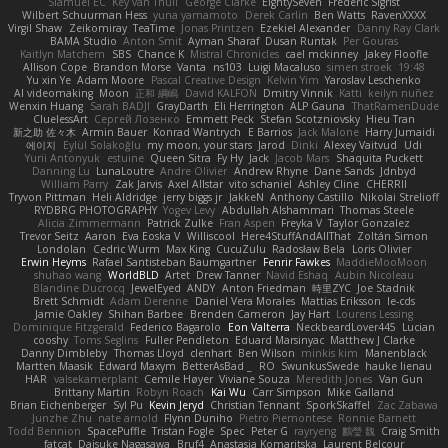
Slamuel EC
Key van Thull
George Clarke
EightySeven
Frederic Sigrist
Wilbert Schuurman Hess
yuna yamamoto
Derek Carlin
Ben Watts
RavenXXXX
Virgil Shaw
Zeikomiray
TeaTime
Jonas Printzen
Ezekiel Alexander
Danny Ray Clark
BAMA Studio
Anton Smit
Ayman Sharaf
Dusan Runtak
Per Gouras
Kaitlyn Matchem
SBS
Chance K
Mistral Chronicles
cael mckinney
Jakey Floofle
Allison Cope
Brandon Morse
Vanta
ns103
Luigi Macaluso
simen stroek
19:48
Yu xin Ye
Adam Moore
Pascal Creative Design
Kelvin Yim
Yaroslav Leschenko
AI videomaking
Moon
正和 綱嶋
David KALFON
Dmitry Vinnik
Katti
keilyn nuñez
Wenxin Huang
Sarah BADJI
GrayDarth
Eli Herrington
ALP Gauna
ThatRamenDude
CluelessArt
Cергей Лозенко
Emmett Peck
Stefan Scotzniovsky
Hieu Tran
新之助 佐々木
Armin Bauer
Konrad Wantrych
E Barrios
Jack Malone
Harry Jumaidi
에이지
Eylül Solakoğlu
my moon, your stars
Jarod
Dinki
Alexey Vaitvud
Udi
Yurii Antonyuk
estuine
Queen Sitra
Fy Hy
Jack
Jacob Mars
Shaquita Puckett
Danning Lu
LunaLoutre
Andre Olivier
Andrew Rhyne
Dane Sands
Jdnbyd
William Parry
Zak Jarvis
Axel Allstar
vito schaniel
Ashley Cline
CHERRII
Tryvon Pittman
Heli Aldridge
jerry biggs jr
JakkeN
Anthony Castillo
Nikolai Strelioff
RYDBRG PHOTOGRAPHY
Yogev Levy
Abdullah Alshammari
Thomas Steele
Alicia Zimmermann
Patrick Zulke
Fran Aspen
Freyka V
Taylor Gonzalez
Trevor Seitz
Aaron
Eva Eoska V
Williscool
Here4StuffAndAllThat
Zoltán Simon
Londolan
Cedric Wurm
Max King
CucuZulu
Radosław Bela
Loris Olivier
Erwin Heyms
Rafael Santisteban Baumgartner
Fenrir Fawkes
MaddieMooMoon
shuhao wang
WorldBLD
Artet
Drew Tanner
Navid Eshaq
Aubin Nicoleau
Blandine Ducrocq
JewelEyed
ANDY
Anton Friedman
時里ZYC
Joe Stadnik
Brett Schmidt
Adam Derenne
Daniel Vera Morales
Mattias Eriksson
le-cds
Jamie Oakley
Shihan Barbee
Brenden Cameron
Jay Hart
Lourens Lessing
Dominique Fitzgerald
Federico Bagarolo
Eon Valterra
NeckbeardLover445
Lucian
cooshy
Toms Seglins
Fuller Pendleton
Eduard Marsinyac
Matthew J Clarke
Danny Dimbleby
Thomas Lloyd
clenhart
Ben Wilson
minkis kim
Manenblack
Martten Maasik
Edward Maxym
BetterAsBad _
RO
SwunkusSwede
hauke lienau
HAR
valsekamerplant
Cemile Høyer
Viviane Souza
Meredith Jones
Van Gun
Brittany Martin
Robyn Roach
Kai Wu
Carr Simpson
Mike Galland
Brian Eichenberger
Syl Pu
Kevin Jeryd
Christian Tennant
SporkSkaffel
Zac Zabawa
Junzhe Zhu
nate arnold
Flynn Duniho
Pietro Piemontese
Ronnie Barnett
Todd Bennion
SpacePuffle
Tristan Fogle
Spec
Peter G
rayryeng
鸝瑩 魏
Craig Smith
fatcat
Daisuke Nagasawa
Bruf4
Anastasia Komaritska
Laurent Belcour