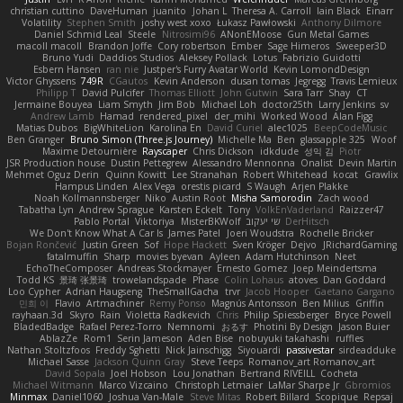
christian cuttino
DaveHuman
juanito
Johan L
Theresa A. Carroll
Iain Black
Einarr
Volatility
Stephen Smith
joshy west xoxo
Łukasz Pawłowski
Anthony Dilmore
Daniel Schmid Leal
Steele
Nitrosimi96
ANonEMoose
Gun Metal Games
macoll macoll
Brandon Joffe
Cory robertson
Ember
Sage Himeros
Sweeper3D
Bruno Yudi
Daddios Studios
Aleksey Pollack
Lotus
Fabrizio Guidotti
Esbern Hansen
ran nie
Justper's Furry Avatar World
Kevin LomondDesign
Victor Ghyssens
749R
CGautos
Kevin Anderson
dusan tomas
Jegregg
Travis Lemieux
Philipp T
David Pulcifer
Thomas Elliott
John Gutwin
Sara Tarr
Shay
CT
Jermaine Bouyea
Liam Smyth
Jim Bob
Michael Loh
doctor25th
Larry Jenkins
sv
Andrew Lamb
Hamad
rendered_pixel
der_mihi
Worked Wood
Alan Figg
Matias Dubos
BigWhiteLion
Karolina En
David Curiel
alec1025
BeepCodeMusic
Ben Granger
Bruno Simon (Three.js Journey)
Michelle Ma
Ben
glassapple 325
Woof
Maxime Detournière
Rayscaper
Chris Dickson
idkdude
성익 김
Piotr
JSR Production house
Dustin Pettegrew
Alessandro Mennonna
Onalist
Devin Martin
Mehmet Oguz Derin
Quinn Kowitt
Lee Stranahan
Robert Whitehead
kocat
Grawlix
Hampus Linden
Alex Vega
orestis picard
S Waugh
Arjen Plakke
Noah Kollmannsberger
Niko
Austin Root
Misha Samorodin
Zach wood
Tabatha Lyn
Andrew Sprague
Karsten Eckelt
Tony
VolkEnVaderland
Raizzer47
Pablo Portal
Viktoriya
MisterBKWolf
שי יעקוב
DerHitsch
We Don't Know What A Car Is
James Patel
Joeri Woudstra
Rochelle Bricker
Bojan Rončević
Justin Green
Sof
Hope Hackett
Sven Kröger
Dejvo
JRichardGaming
fatalmuffin
Sharp
movies byevan
Ayleen
Adam Hutchinson
Neet
EchoTheComposer
Andreas Stockmayer
Ernesto Gomez
Joep Meindertsma
Todd KS
景琦 张景琦
trowelandspade
Phase
Colin Lohaus
atoves
Dan Goddard
Loo Cypher
Adrian Haugseng
TheSmallGacha
trvr
Jacob Hooper
Gaetano Gargano
민희 이
Flavio
Artmachiner
Remy Ponso
Magnús Antonsson
Ben Milius
Griffin
rayhaan.3d
Skyro
Rain
Violetta Radkevich
Chris
Philip Spiessberger
Bryce Powell
BladedBadge
Rafael Perez-Torro
Nemnomi
おるす
Photini By Design
Jason Buier
AblazZe
Rom1
Serin Jameson
Aden Bise
nobuyuki takahashi
ruffles
Nathan Stoltzfoos
Freddy Sghetti
Nick Jainschigg
Siyouardi
passivestar
sirdeadduke
Michael Sasse
Jackson Quinn Gray
Steve Teeps
Romanov_art Romanov_art
David Sopala
Joel Hobson
Lou Jonathan
Bertrand RIVEILL
Cocheta
Michael Witmann
Marco Vizcaino
Christoph Letmaier
LaMar Sharpe Jr
Gbromios
Minmax
Daniel1060
Joshua Van-Male
Steve Mitas
Robert Billard
Scopique
Repsaj