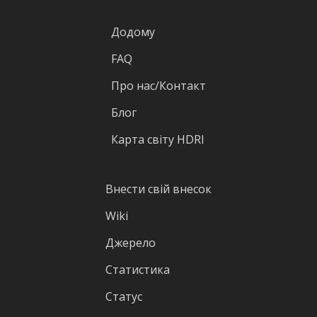
Додому
FAQ
Про нас/Контакт
Блог
Карта світу HDRI
Внести свій внесок
Wiki
Джерело
Статистика
Статус