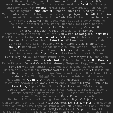
Luthien Dulk
Miguelaxa
Takuya Sawatari
Peter Moonen
ambientCG
xavier moscoso
Vedat Afuzi
Thomas Lisle
Warren Moore
David
Zaq Schlanger
Chase Stone
Conicer
VoxelKei
Mikkel Nielsen
Nico Wardakas
Frank Grande
Denys Holovyanko
Bernd Schmidt
Brendon Porter
Erik Brundidge
Samuel
Martin Pražák
Sofia
Cyrille Maurice
Patrick Nugent
penti_mmd
Mondlicht Studios
Jack Humbert
Gun
Arman Sernaz
Atdhe Gashi
Petr Hloušek
Michael Fernandez
Caitlyn Byrne
paragsatyal
Nino Kapetanovic
Tobias Gallé
SonOfPorcupine
Leo Santos
Rob Waller
Michael Porter
Puzzlebox Props
Justin
honda78
Dimitri Diakopoulos
zgred
Jen Hao Yeh
esther carney
Mark Lopatka
Victor Gama Sabbithi
Alexlee
Jed Laurance
Jeff Barnaby
Johnathan Alan Vanderpool
Oliver Hotz
Scott Wilson
Cadalog, Inc.
Tobias Rösli
Rick Palmer
Neal Huston
sean dunderdale
Erel Herzog
OroborosNZ
RaptorBricks
Domenic S
Laura Ganis
Ike Li
Pietro Ponti
William Unsworth
Lorie Loeb
Fabrice Zaini
Andrew_D
R.H. García
William Carey
Michael B Johnson
G.P
Goro Fujita
Robert Wallis
Alexander Bachvarov
Evan Campbell
Rene Gansen
Clifford A Worsham
Fábio De Carvalho
Mike Festa
Martin Banak - Dr Zed
fred gissubel
Ayetheist
Edgard Costa
JJ
Pere Pau Sancho
Kevin Barnum
Henrik Berglund
Jay Piboontum
Patrick Lowry
Richard Wright
kiky
John Moon
Francis Boyle
Devin Harris
HDR Light Studio
Peter Baintner
Da5id
Bob Dowling
Daniel Fitzgerald
Dana McCabe
Miket
jehrmaig
f1rstpers0n
Peggy O'Brien
Jason Lai
Bernd Dully
Satoshi Yamasaki
Doug Auerbach
fengquan wang
Aeon Soul
Mark Krenz
Nicholas Rubin
Krzysztof Zwolinski
JG3
Nicolas Côté
V-o
Josh Purple
Peter Rittinger
Benjamin Schechter
Ryan Won-Meng Apuy
Liam Beck
AuroranFilms
Just Gollor
Glyn Wolf
亮作 淡波
Melody Helen MacFarlane
Makoto Izawa
Marc Lemoine
Vadim Turchin
Odin3D
Travis
Moiarte3d
Tim van Helsdingen
WyrmHead
Shawn Miller
Tawny Tomsen
Andy Hickmott
Mikayla
Hiroshi Saito
Steve Hurley
Sophie Gilbert
Grische
Nigel Hillyer
Art of 3D Rendering
Robert Simpson
Nizzero
Ritchie Owens
Agon Ushaku
Zisis Psalidas
Nelson C
Matthias
Stareagle
BunnyCyclops Bunny
J.C.
Jason Scott
Jacob Larson
Tom Jachmann
Max
Cristian Rocco
Daniel Raboldt
ray
Zach Hoy
Bernhard Hoffmann
Will Hattingh
Perard-Gayot
Bryan C
Bojan Spasojevic
Alan Camerer
Toby Yoda
Thater
Hazel Quantock
Neil Blakey-Milner
John Wagman
Victor Gan
Walter Bosse
Edgar San
Pamela Case
Jeff
Modicolitor
Frank Riccobono
Shaw Kaake
Panagiotis Tourlas
果冻_JS
Dave Liewald
Stephan S
Matt Allen
Paul Schicketanz
Norimichi Sano
DGagster
Matt Griffey
Ian Hubert
Linda Robbins