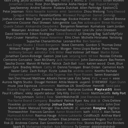
Yashi Zeng
Jacob Schelbert
Malignant
Hardy
J
Moritz S.
Chihirios
Ethan Mulwee
Jonathan Correa
Rose
Jhon Magdalena
Aisha Harper
Fuji
Rupert Eveleigh
JaaySweeney
Andrei Tabone
Ruslana Dutchak
Allen Partridge
EpsilonCG
Peter Jessiman
Nikki Navaille
komito
emil
Saintetixx
Zhou Weitong
Tony Elwood
Sprague Williams
FeroshGirlSims
Worawut Pongchen
Daniel Jennings
Joshua Conard
Mike Dyer
Jeremy Fukunaga
Rockie Hoerter
鸿彬 邱
Gabriel Brenne
Carmine Ciccone
Paul Shewan
luke gentile
Lux_Fox
azbeaupre
Binsei Numao
Quade Zaban
Aleksandra Davydenko
Benjamin Newman
Kumatora
Liam Jordan
Masanyao
Andreas Gohl
TheThomasTrainzUser
Line Ulv
John Dreessen
David Valentine
Edson Rodriguez
Dávid Borsodi
Lil Sleeping Bag
SubToMyYTplz
Bryn Couser
HanaYou
Hakar Kerarmor
Elric Chen
Michelle Hironaka
Yandong
Supachai Chanarittichai
Leonard Rio
Ben Seaman
Axis Design Studio | Elliott Benjamin
Steve Clements
Gordon S
Thomas Deisz
William Bergen II
Slompy
yotpak
Morgan
Ximo Llopis Barber
Piero Perez
Anthony Simuel
astroblur
Erik Miller
Fred Vollmer
Jeff Kissel
Martin Býšek
Jonathan Caron-Roberge
Gaston
Jose Luis
seryong kim
till toe
Nicolas Ocheda
Clemente Gonzalez
Sean McSharry
Jack Palmstrom
John Daineusaure
Bas Peeters
Sascha Donie
Marvin W Parker
Patrick
Zach Ball
Isaac
katren wood
Deek_Blue
Jason Eyre
Bradley Wilson
Cathy W
Dennis Torosyan
Brian Dolan
Cameron Koch
Xavier Caliz
Zach Robyn
Fizzle
Lukas Ess
andrea cerini
Keerthi Pachala
Benjamin Learmonth
Claudia Toyama
Von Piper Flowers
Søren Rosendahl
Van Den Heuvel Matthew
Alberto Ferrer Lara
Edo Salvej
Pzit
✧ 𝔪𝔞𝔯𝔦 ✧
eeee
Aurora Nights Studio
Dougal Henken
Attila Malarik
uujann
D1REW00F
Ryan Dunn
mura
Jose Espinoza
iiiimmmm
Matthias LN
SteelDriver
Henri49
Solid Jake
Ricardo Negrete
Саша Ячмень
Solacen
Martynas Gurskas
PlaytestDS
Aren
Paul R LeBlanc
vikky
sepehr sabour
Silly Killy
Benoît Texier
Matthew Jeffs
Kelly Port
Tony Johnson
Sadie J. Foxx
SilentWatcher28
Jose Francisco Martinez
The Name Brand Company
Bouillard
Patrick Ryan
Keu
皓欽 涂
Chris DeVere
Foxokles
garzatron
cyclump
Joshua Dunfee
Giulio Chiaramonte
John Doe
Mornè Blake
Mateusz Relinger
Elia ALMALIKI
JC
uiiunan
Rongina
DigiTaco
Thierwaechter
Francois Gandon
Aaron Mceachern
kath
AREA 6
Alan Farkas
Humoud Al-Amiri
Rasmus Hauge
Arlene Lukkarila
ColdRice25
Anthea Ward
Peter Mark Wittmann
Pascal Scrivani
Elias Jimenez
Lawrence Rogers
Kurt Boyer
Risk 📀
Andreea Cosma
Dan Greenheck
Annette Pew
Stories Beyond The Borders
Spark PJ
Mohamad Hadlah
Kyle Mitrione
Ty Grenier
dddddrdrdrdrdr