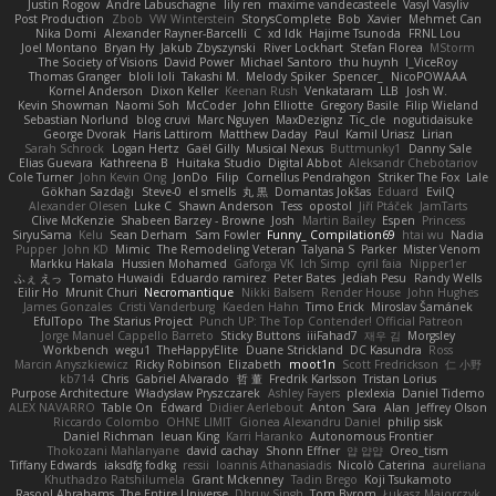
Justin Rogow
Andre Labuschagne
lily ren
maxime vandecasteele
Vasyl Vasyliv
Post Production
Zbob
VW Winterstein
StorysComplete
Bob
Xavier
Mehmet Can
Nika Domi
Alexander Rayner-Barcelli
C
xd Idk
Hajime Tsunoda
FRNL Lou
Joel Montano
Bryan Hy
Jakub Zbyszynski
River Lockhart
Stefan Florea
MStorm
The Society of Visions
David Power
Michael Santoro
thu huynh
I_ViceRoy
Thomas Granger
bloli loli
Takashi M.
Melody Spiker
Spencer_
NicoPOWAAA
Kornel Anderson
Dixon Keller
Keenan Rush
Venkataram
LLB
Josh W.
Kevin Showman
Naomi Soh
McCoder
John Elliotte
Gregory Basile
Filip Wieland
Sebastian Norlund
blog cruvi
Marc Nguyen
MaxDezignz
Tic_cle
nogutidaisuke
George Dvorak
Haris Lattirom
Matthew Daday
Paul
Kamil Uriasz
Lirian
Sarah Schrock
Logan Hertz
Gaël Gilly
Musical Nexus
Buttmunky1
Danny Sale
Elias Guevara
Kathreena B
Huitaka Studio
Digital Abbot
Aleksandr Chebotariov
Cole Turner
John Kevin Ong
JonDo
Filip
Cornellus Pendrahgon
Striker The Fox
Lale
Gökhan Sazdağı
Steve-0
el smells
丸 黒
Domantas Jokšas
Eduard
EvilQ
Alexander Olesen
Luke C
Shawn Anderson
Tess
opostol
Jiří Ptáček
JamTarts
Clive McKenzie
Shabeen Barzey - Browne
Josh
Martin Bailey
Espen
Princess
SiryuSama
Kelu
Sean Derham
Sam Fowler
Funny_ Compilation69
htai wu
Nadia
Pupper
John KD
Mimic
The Remodeling Veteran
Talyana S
Parker
Mister Venom
Markku Hakala
Hussien Mohamed
Gaforga VK
Ich Simp
cyril faia
Nipper1er
ふぇ えっ
Tomato Huwaidi
Eduardo ramirez
Peter Bates
Jediah Pesu
Randy Wells
Eilir Ho
Mrunit Churi
Necromantique
Nikki Balsem
Render House
John Hughes
James Gonzales
Cristi Vanderburg
Kaeden Hahn
Timo Erick
Miroslav Šamánek
EfulTopo
The Starius Project
Punch UP: The Top Contender! Official Patreon
Jorge Manuel Cappello Barreto
Sticky Buttons
iiiFahad7
재우 김
Morgsley
Workbench
wegu1
TheHappyElite
Duane Strickland
DC Kasundra
Ross
Marcin Anyszkiewicz
Ricky Robinson
Elizabeth
moot1n
Scott Fredrickson
仁 小野
kb714
Chris
Gabriel Alvarado
哲 董
Fredrik Karlsson
Tristan Lorius
Purpose Architecture
Władysław Pryszczarek
Ashley Fayers
plexlexia
Daniel Tidemo
ALEX NAVARRO
Table On
Edward
Didier Aerlebout
Anton
Sara
Alan
Jeffrey Olson
Riccardo Colombo
OHNE LIMIT
Gionea Alexandru Daniel
philip sisk
Daniel Richman
Ieuan King
Karri Haranko
Autonomous Frontier
Thokozani Mahlanyane
david cachay
Shonn Effner
얍 얍얍
Oreo_tism
Tiffany Edwards
iaksdfg fodkg
ressii
Ioannis Athanasiadis
Nicolò Caterina
aureliana
Khuthadzo Ratshilumela
Grant Mckenney
Tadin Brego
Koji Tsukamoto
Rasool Abrahams
The Entire Universe
Dhruv Singh
Tom Byrom
Łukasz Majorczyk