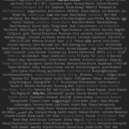
jae hoon Choi
Yd C
M C
Cameron Taylor
Nenad Nikolic
Tanner Moerke
Victor Ofvergard
苏打
K Y
Galahan
Derek Anwyl
W00k13
Released 50
MeTheManwich
iosgamertool
Bob Ashton
INFADEL
Devin Mattox
Jon Martello
Jan
Wyatt Sui
LesterCovax
Cue
tran tuan
Bad Radish
Sebastian
暁子 清水
Dan Wheatley
Md. Wasif Anjum
Lewis of the Rat Brigade
Juan Pinilla
My Name
Iggy
Terifict
Kiddow
simsterns
Olivier Babet
Brandon Wilkie
BlackSkyNinja
Pavel Karapud
Daren Gallo
Peleg Tabib
Null
Cole Johnson
Joe Bergmann
Pav North
Mike Rogers
Bull Spit
Sage
Ryan Kirkland
Luke White
Yannick
falgn0n
CGSpoon
gubi
Daniel Robertson
Brennan Oort
sanxbile
Dustin McGlinchey
Matias Vialagro
lininx66
Joe Brady
Andre Buzzo
Christian Stankovic
Việt Anh Lê
LYRICS OF LIFE
Webora Studios
Sean
乐 音
Petros
眠瓏
James
John Deere
Roman Vyborny
John Woodall
an l
BZK Gaming Leo
chen zhen
MODECAM
Kevin Klever
dima sirababa
Andrew Pierce
Артем Бардин
nagi
FranklinTremplin
JL
Iustin Ocunschi
Joey Parrella
Christian Lee
Robert Hankinson
M0TH
Jack Ü
LCQP
FENG XU
Ali DeAdam
Styxx
GLASS ACT
kona
T1 Exotic
RZ
abby!
ll Stanced
Import_bpy
Hamsternator
Forest Katsch
NuWest
Antonio Castaldo
Daisy Jai
Tristan Davies
Jay Spurgeon
David Thomas
Samuel Vikse Bruvik
BusaBusa
C+HO aR
Taylor Williams
Vasily
Nikoloz Todua
ma de
Dennis Hosgood
Jared Bullard
John Dykes
Yihui Xiong
Jay Renteria
Lucie Královcová
BurpingMusquito
humansoulinterface
Hector Estrada
Ranya Zhong
_Blobster_
Le sun
megan lavoie
Spartan 052
Brayden evans
Austin Taylor
S Mingkwan
Wawy
Kerstetter
Gicly Rodríguez
DryingUEFN
IS IT?
Thunderjaw Thunderjaw
Carlos Martin Jr
Studio 9
Alberto Hernandez
Running Man
Digital Ancients
Vlajko Tomić
Dan Palasz
Fadil Bay
Fabricio BJS
Ash Younes
Mr Memz
Paweł Krysiak
Gavin Dasuta
The Mighty KC
Nifty Nic
UltimateTJF
Quistis
Reinier Weerts
MaxMinutiae
Adrián ramos
Oachkatzl Schwoaf
dr32768
corbin tinsley
Cassandra Stewart
MikeyLikesIt
Delano Lowes
doggybdog26
Chris Aitan
yuta t
Sean Woods
cubeorigins
Tommy Parish
Just Rovin
Austin Rea
Shane Yamamoto
Eugene Dementjev
Vitaliy Florin
Никуся Гноянко
Michael Eckert
John Fewell
Jon Mayo
مالك البلوشي
Qiaoyue Wang
Salem Alajmi
Fabian Brehm
Lemesle Maxence
Charles Everett
Alexa trade
HH
Keke
покупка байер
Poulet
Derek Messier
Trivi
Kevin Neal
Alex Souza
Cromatik
Slinky
Migu D
Yyyum
Nick Forshaw
Pascal Raymond Cazemier
Denis Moura Velasco
Sinclaire Black
Xenophik Xenophik
Tarik Sakalli
swarfey
Vojtech Proschl
Daniel Ruiz
Josiah Scott
13th
Mik