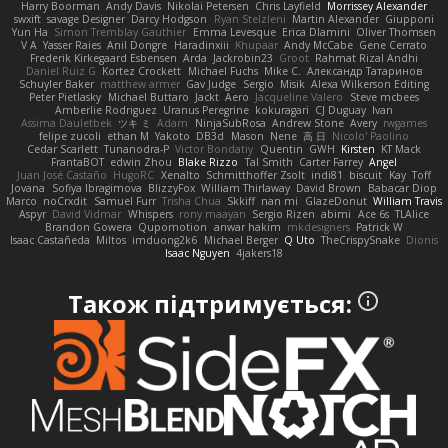
Harry Boorman
Andy Davis
Nikolai Petersen
Chris Layfield
Morrissey Alexander
swxift
savage Designer
Darcy Hodgson
Ryan Stelzleni
Martin Alexander
Giupponi
Yun Ha
Simon Tremblay Gauthier
Emma Levesque
Erica Dlamini
Oliver Thomsen
V A
Yasser Raies
Anil Dongre
Haradinxiii
Khupaar
Andy McCabe
Gene Cerrato
Frederik Kirkegaard Esbensen
Arda
Jackrobin23
Groot
Rahmat Rizal Andhi
Daniel Ruiz G
Kortez Crockett
Michael Fuchs
Mike C.
Александр Татаринов
Schuyler Baker
matthew armer
Gav Judge
Sergio
Misik
Alexa Wilkerson Editing
Peter Pietlasky
Michael Buttaro
Jackt
Aero
Jacqueline Valero
Steve mcbees
Amberlie Rodriguez
Uranus Peregrine
kokuragari
CJ Duguay
Ivan
Assima Dauletbek
ツキ ミ
Adam
NinjaSubRosa
Andrew Stone
Avery
rwgames
felipe zucoli
ethan M
Yakoto
DB3d
Mason
Nene
高 日
Nicolo' Paolino
Cedar Scarlett
Tunanodra-P
Victor Bondatiy
Quentin
GWH
Kirsten
KT Mack
FrantaBOT
edwin Zhou
Blake Rizzo
Tal Smith
Carter Farrey
Angel
Juan José Castaño
HugoRC
Xenalto
Schmitthoffer Zsolt
indi81
biscuit
Kay
Toff
Jovana
Sofiya Ibragimova
BlizzyFox
William Thirlaway
David Brown
Babacar Diop
Marco
noCrxdit
Samuel Furr
Trisha Chua
Skkiff
nan mi
GlazeDonut
William Travis
Aspyr
David Vidmar
Whispers
rony maayan
Sergio Rizen
abimi
Ace 6s
TLAlice
Brandon Gowera
Qupomotion
anwar hakim
mkdesigners
Patrick W
Isaac Castañeda
Miltos
imduong2k6
Michael Berger
Q Uto
TheCrispySnake
Dionis
Isaac Nguyen
4jakers18
Також підтримується: