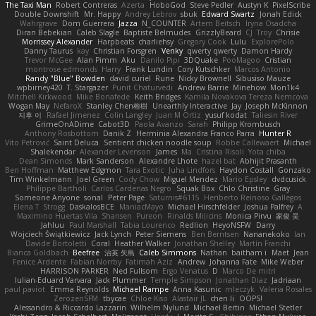
The Taxi Man
Robert Contreras
Azerta
HoboGod
Steve Pedler
Austyn K
PixelScribe
Double Downshift
Mr. Happy
Andrey Lebrov
sbuk
Edward Swartz
Jonah Edick
Wahrgrave
Dom Guerrera
Jazza
N_COUNTER
Artem Beitsch
Iryna Osadcha
Diran Bebekian
Caleb Slagle
Baptiste Belmudes
GrizzlyBeard
CJ
Troy
Chrisie
Morrissey Alexander
Harpbeats
charliehsy
Gregory Cook
Lulu
ExplorePolo
Danny Taurus
kay
Christian Forsgren
Venky
qwerty qwerty
Damon Hardy
Trevor McGee
Alan Pimm
Aku
Danilo Pipi
3DQuake
PooMagoo
Cristian
montrose edmonds
Harry
Frank Lundin
Cory Kutschker
Marcos Antonio
Randy "Blue" Bowden
david curiel
Rune
Nicky Brownell
Sibusiso Mauze
wpbirney420
T. Stargazer
Punit Chaturvedi
Andrew Barrie
Minehow
Mon1k4
Mitchell Kirkwood
Mike Bonafede
Keith Bridges
Kamila Novakova Tereza Nemcova
Wogan May
NefaroX
Stanley Chen榕樹
Unearthly Interactive
Jay
Joseph McKinnon
지후 이
Rafael Jimenez
Colin Langley
Juan M Ortiz
yusuf kodat
Taliesin River
GrimeOnADime
Cabot3D
Paola Avanzo
Sarah
Philipp Krombusch
Anthony Rosbottom
Danik Z
Herminia Alexandra Franco Parra
Hunter R
Vito Petrović
Saint Deluca
Sentient chicken noodle soup
Robbe Callewaert
Michael
Shalekendar
Alexander Levenson
James
Ma. Cristina Risoli
Yota chiba
Dean Simonds
Mark Sanderson
Alexandre Lhote
hazel bat
Abhijit Prasanth
Ben Hoffman
Matthew Edgmon
Tara Exotic
Juha Lindfors
Haydon Costall
Gonzako
Tim Winkelmann
Joel Green
Cody Chow
Miguel Mendez
Mario Epsley
dvdcusick
Philippe Bartholi
Carlos Cardenas Negro
Squak Box
Chlo Christine
Gray
Someone Anyone
sonal
Peter Page
Saturnis#6115
Heriberto Reinoso Gallegos
Elena T
Strogg
DaskalosBCE
ManiacMayo
Michael Hirschfelder
Joshua Palfrey
A
Maximino Huertas Vila
Shansen
Pureon
Rinalds Miļicins
Monica Pirvu
家俊 吴
Jahluu
Paul Marshall
Tabia Lourenco
Redlion
HeyoNSFW
Darry
Wojciech Świątkiewicz
Jack Lynch
Peter Siemens
Ben Berntsen
Nananekoko
Ian
Davide Bortoletti
Coral
Heather Walker
Jonathan Shelley
Martín Franchi
Bianca Goldbach
Beefree
治英 矢島
Caleb Simmons
Nathan
baitham i
Maet
Jean
Fenice Ardente
Fabian Norrby
Fatimah Aziz
Andrew
Johanna Fate
Mike Weber
HARRISON PARKER
Ned Fullsom
Ergo Venatus
D
Marco De mitri
Iulian-Eduard Varvara
Jack Plummer
Temple Simpson
Jonathan Diaz
Jadriaan
paul paviot
Emma Reynolds
Michael Rampe
Anna Kasunic
mleczyk
Valeria Rosales
ZerozenSFM
tbycae
Chloe Kiso
Alastair JL
chen li
OOPS!
Alessandro & Riccardo Lazzarin
Wilhelm Nylund
Michael Bertin
Michael Stetler