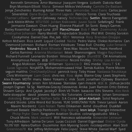
Kenneth Simmons
Amir Mansour
Joaquim Vergara
Lizbeth
Dakota Klatt
Bryn Morrison-Elliott
Mana
Simeon Milkov Velchevsky
Camille De Bastiani
Jenya Zenchenko
Burning Astral
Three Hats
Jamonidas
Soul Evans
Carlos Javier
Silverelitist
Dane Bucao
Salomé Lagarde
Patricio Torres
Clara Truchsess
Chantal LeBlanc
Garrett Calloway
nøixzy
Nicholas Day
Svetlin
Marco Evangelisti
Jack Kibble-White
MTU1500
Jordan Krakowski
Juuso Sipilä
SofaKing42
Frank
Jermaine Dawson
Chen Huang
Étienne Pikatoff
Sri Sonti
Bassy's Games
Bailey Rosenthal
George Luna
JEFF
Plane2House
Bob F
Matt
Zoemoney
Azula
Christopher Johansen
Harry Merrett
Respectable Studios
Phil Wilt
Dmitry Sorokin
Cookymine
Daniel Dias
Pixi_lab
MD1
Veronica
Rory
Brendan Droppo
Kelton McEwen
Rico Levitt
Liquid Cooled
Nadia
Pedro Viana
Oleksii Komarov
Can
Desmond Johnson
Richard
Roman Volobuev
Teraa Bull
Chodey
Luke Fenwick
Xindrrobo
Noura S
Brett Wheeler
Bees Wax
Nicole Pérez
Frank Hereford
Carlos Ramírez
Arianna Montanari
Ikkeii
Shannonigans
Maggie Raycheva
Richard Funnell
Leonardo Borsten
Vinicius Morgado
BluntBSE
CW Animations
Anonymous Person
鈴葵
Jeff Kraemer
Nicole Findlay
Shirley
Lisa Anders
Angus McAloon
George Willaman
Sparazza D
RKG media
Manu T
S K
Lucas Signoles
NinjARTA
Mohamedmoawad Hilal
Tamás Kuklics
Pierre Moore
seguin matthis
OneGhastlyGhoul
yannick tooy
Toby Howe
Nastassia Reutskaya
Chris Wintermyer
Liam Davis
chris reis
Ross
styles
Blaine Gray
Lewis Stephens
Alex Brown
MDTH
maru
Make
Yokami c:
mik
Scott
Jonathan Ojibway
Brandon
Swann Fourmanoy
sinsin
Ken Ishikawa
Stanislav
ryan mrazik
峻辰 朱
Joshua Jacobs
Joseph Dignan
Ta Sp
Matthew-Gracey Desravines
Anika
Juan Ramón Ortiz Estévez
Shivam Ganju
Anıl Çaylak
JacobyO
Bình Võ Thiên
bavazov
Elhi Stevens
Alec Keck
halle stoeppler
david
jstevens
Martín Niz Tutoriales
Combrinck
Johan Simonsson
dokiderg
Brian Lane
Nathan Salla
S A Cooke
Jaber Alarbash
Solid Neptune
Donald Stooks
Little Weird Kid Stories
YUKI SHIBUTANI/ YUN
Trevor Larson
Aaron
Maxim Nordentz
Caio Notari
Tomi Ollikainen
Aimé
cloudhed
Duskfall
Samuel Bassale
Mathijs Peerboom
Filip Nyborg
leon labyk
Triangle Interactive
Philip Pryke
Dave
Fangzahn Aviation Studios
colinangusstudio
Mike L.
Chuck Morris
Mark Leonard
Will
francesco sabbatella
Alexander Leinauer
Tony Alfredsson
Salina De Leon
Lucas Cozzoli
Daniel Eijgendaal
Eliézer Ojeda
תמר פלג טל
Kaleo/Dalton
Duzemine
Kim Myeong Soom
nicolaspetton
Alan Stoll
Greenlines78
Kie
Jeffrey McIlmoyle
Felix Lopez
Steve White
Daniel Warf
Syed