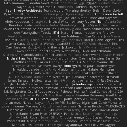
Niko Tuononen
Pranshu Goyal
Mr Malone
OnPui
王庚
극단수작
Cédrick
Maxime
Wayne120
Omair Omari
L
Yuma Taesu
Kristian
Skyzee's Studio
Igor Sirotov Architects
Teunis Woord
Tinkering Monkey
Stefan
Devan Stolp
Rylai Crestfall
Josh Bishop
xuchang jiang
Hlynur G Asgeirsson
Anonymous Axolotl
Art Ov Nekromorph
正 明
Felix gogo
Joe Ford
Simon
Mana and Mayhem
Abdelkouddouss
ChengXi Yu
Michael Wilson
Amaury Faucon
Njan
Adenta Dar
Brandon Belisle
Karl-Heinz Köster
Ghoulishlycool
Jarle Styve
DHFG
name
Håkan Fors
nathan
Spidey
Jack Rao
Cristian Vigliano
Noah Kollmannsberger
Lutz
Jude Matanguihan
Tezuka
ETM
Marcin Biernat
miaukenzie
Andrew
Horald Bartoldt
ttitim Tang
sahin
Ulises Maldonado
Ben Carlisle
Jake Messer
Exacute3D
주호 정
Ethan Cohen
Metix
Igor Rodriguez
朋弥 林
Hank Logsdon
Elias
Javier Garay
Greg Miller
Wonder Lizard588
Gliese 570
Wiola Miszczak
Irina
Олег Гладков
凌太 上村
hullin thierry
Jackson L.
Harri Myllynen
Bojan Kostovic
Owen Connor
Gabriel Chvyrev
Wixer
Wasu Ju'Nior
mrthethatone
SketchedAnimationStudios
Daniel Larios-parra
Pablo
selvinsworld
Payton Heniser
Michael Hays
Vae
Bryan Kirkwood
Worthington
Creating Simpires
Sigma Eta
Matthias Carrick
Sagida T
Eddy
Raik Remus
APS Studio
Yvonne Ott
Menyhárt Marcell
Matthew Lowery
MrIncognito
Ed garas
Realmwrights
MikusMasquerade
jorge R
Ns
Khaidu
ryan jordan
Gabriel Malmgren
Dan Bojorquez Angulo
Williem McWhorter
Liam Tanaka
Mahmoud Khetabi
יניב חלה
Sladana Vukoja
Tom Weijnjes
jen
Danarogon
Streemer
Eli Mason
James Simpson
Hollow_Jenza
eje
지환 이
log
luke harrison
C
Ray Delapaz
Dmytro
Noah Couallier
Character34
indiiglo
Javlonbek rajabbayev
Crewman 47
Isabelle Lamarque
Michael Shimniok
Jonathan Harris
Andrea Lorenzo Mereghetti
Nils Ringlstetter
Osbiel Roque Arocha
Rebecca
Humza R Iqbal CombatNinja1269
laddc
sellig64
Javier
Radix N
Ariel Ilmari Kajava
Brandon DeLauney
Geoff Allen
Kamran Kadirov
MELUIP Store
Alpha3
Spotty Spotty YQ
TrixMix
Julian Quintero
julian reyes
Nareon
claytpn
Alquiler PS5
Era Rerza
bjgrimoari
Caleb Mcmullen
giovanni varani
Mackenzie
KuroShi
michael sierra
Nameless Renders
MMDCRAZED
DivineXavier
DEATHSTEED
Cli4D
vamsidhar reddy
Jack Taylor
Olov Melander
James Barrie
Bryant Price
DEEPNOX
Pen
Michael Koschmieder
pato dlgv
Wrinkly Blink
Ruben
Jesper Elling
Onooka
Kseniya
Boo Bugless
Mesaland
Winter Night
Mert İyiiz
forrobloxdev
J. Brendan Elmore
Octavia's Mesh Grove
MinhazMurks
Fxntxnile
Eric Moyer
qaylanuraya
Derek Ray
Waaagghh