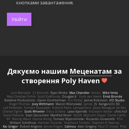
кнопками завантаження.
Увійти
Дякуємо нашим
Меценатам
за
створення Poly Haven
Joni Mercado
S J Bennett
Ryan Wiebe
Max Chandler
Anton
Mike Verta
Max Christian Pohle
Scott DeWoody
Douglas K.
Yorik van Havre
Ernst Bronde
BetaFive Productions - Daren Dochterman
Eric Perley
James Robinson
I/O Studio
Roger Thomas
Joey Wittmann
Marcin Wiśniewski
James
JS
KangaroOz 3D
Leif Pedersen
Tomasz Muszyński
Roberd Palm
Lampantino
Javier Meseguer de Paz
Charles Tigner
Scott Wheeler
Eelco Dolstra
Lasse Kjønnås
Viduttam Katkar
chris huf
David Pekarek
Evan Seccombe
Manfred Knorr
PaulR
Malcolm Dwyer
Derek Carlin
RF
Wendy Ward
Fianna Wong
Tomasz Wyszolmirski
Riccardo Giovanetti
fr54
William Schilthuis
Herman Idzerda
Stephane Toraldo
Stephen D Swaney
Kai Gregor
Robert Angone
James Rogers
Calinou
Alan Gregory
Paul O' Grady
Phyl