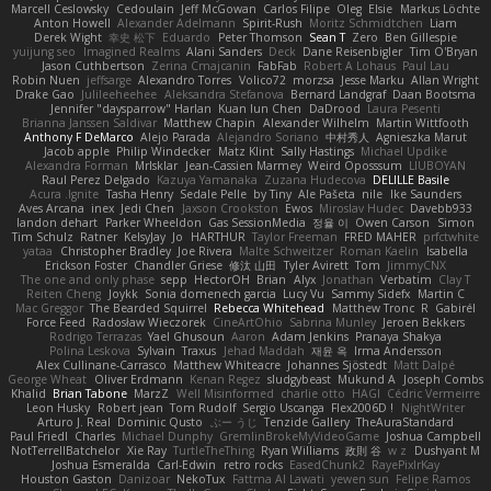
Marcell Ceslowsky
Cedoulain
Jeff McGowan
Carlos Filipe
Oleg
Elsie
Markus Löchte
Anton Howell
Alexander Adelmann
Spirit-Rush
Moritz Schmidtchen
Liam
Derek Wight
幸史 松下
Eduardo
Peter Thomson
Sean T
Zero
Ben Gillespie
yuijung seo
Imagined Realms
Alani Sanders
Deck
Dane Reisenbigler
Tim O'Bryan
Jason Cuthbertson
Zerina Cmajcanin
FabFab
Robert A Lohaus
Paul Lau
Robin Nuen
jeffsarge
Alexandro Torres
Volico72
morzsa
Jesse Marku
Allan Wright
Drake Gao
Julileeheehee
Aleksandra Stefanova
Bernard Landgraf
Daan Bootsma
Jennifer "daysparrow" Harlan
Kuan lun Chen
DaDrood
Laura Pesenti
Brianna Janssen Saldivar
Matthew Chapin
Alexander Wilhelm
Martin Wittfooth
Anthony F DeMarco
Alejo Parada
Alejandro Soriano
中村秀人
Agnieszka Marut
Jacob apple
Philip Windecker
Matz Klint
Sally Hastings
Michael Updike
Alexandra Forman
MrIsklar
Jean-Cassien Marmey
Weird Oposssum
LIUBOYAN
Raul Perez Delgado
Kazuya Yamanaka
Zuzana Hudecova
DELILLE Basile
Acura .Ignite
Tasha Henry
Sedale Pelle
by Tiny
Ale Pašeta
nile
Ike Saunders
Aves Arcana
inex
Jedi Chen
Jaxson Crookston
Ewos
Miroslav Hudec
Davebb933
landon dehart
Parker Wheeldon
Gas SessionMedia
정율 이
Owen Carson
Simon
Tim Schulz
Ratner
KelsyJay
Jo
HARTHUR
Taylor Freeman
FRED MAHER
prfctwhite
yataa
Christopher Bradley
Joe Rivera
Malte Schweitzer
Roman Kaelin
Isabella
Erickson Foster
Chandler Griese
修汰 山田
Tyler Avirett
Tom
JimmyCNX
The one and only phase
sepp
HectorOH
Brian
Alyx
Jonathan
Verbatim
Clay T
Reiten Cheng
Joykk
Sonia domenech garcia
Lucy Vu
Sammy Sidefx
Martin C
Mac Greggor
The Bearded Squirrel
Rebecca Whitehead
Matthew Tronc
R
Gabirél
Force Feed
Radosław Wieczorek
CineArtOhio
Sabrina Munley
Jeroen Bekkers
Rodrigo Terrazas
Yael Ghusoun
Aaron
Adam Jenkins
Pranaya Shakya
Polina Leskova
Sylvain
Traxus
Jehad Maddah
재윤 옥
Irma Andersson
Alex Cullinane-Carrasco
Matthew Whiteacre
Johannes Sjöstedt
Matt Dalpé
George Wheat
Oliver Erdmann
Kenan Regez
sludgybeast
Mukund A
Joseph Combs
Khalid
Brian Tabone
MarzZ
Well Misinformed
charlie otto
HAGI
Cédric Vermeirre
Leon Husky
Robert jean
Tom Rudolf
Sergio Uscanga
Flex2006D !
NightWriter
Arturo J. Real
Dominic Qusto
ぶー うじ
Tenzide Gallery
TheAuraStandard
Paul Friedl
Charles
Michael Dunphy
GremlinBrokeMyVideoGame
Joshua Campbell
NotTerrellBatchelor
Xie Ray
TurtleTheThing
Ryan Williams
政則 谷
w z
Dushyant M
Joshua Esmeralda
Carl-Edwin
retro rocks
EasedChunk2
RayePixlrKay
Houston Gaston
Danizoar
NekoTux
Fattma Al Lawati
yewen sun
Felipe Ramos