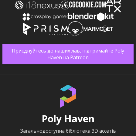
Приєднуйтесь до наших лав, підтримайте Poly
Haven на Patreon
Poly Haven
Загальнодоступна бібліотека 3D ассетів