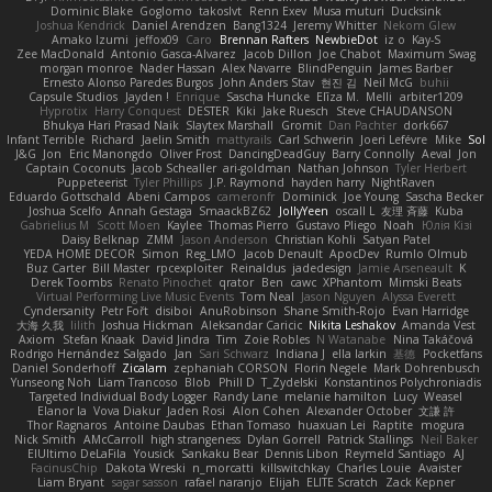
Dominic Blake
Goglomo
takoslvt
Renn Exev
Musa muturi
Ducksink
Joshua Kendrick
Daniel Arendzen
Bang1324
Jeremy Whitter
Nekom Glew
Amako Izumi
jeffox09
Caro
Brennan Rafters
NewbieDot
iz o
Kay-S
Zee MacDonald
Antonio Gasca-Alvarez
Jacob Dillon
Joe Chabot
Maximum Swag
morgan monroe
Nader Hassan
Alex Navarre
BlindPenguin
James Barber
Ernesto Alonso Paredes Burgos
John Anders Stav
현진 김
Neil McG
buhii
Capsule Studios
Jayden !
Enrique
Sascha Huncke
Elīza M.
Melli
arbiter1209
Hyprotix
Harry Conquest
DESTER
Kiki
Jake Ruesch
Steve CHAUDANSON
Bhukya Hari Prasad Naik
Slaytex Marshall
Gromit
Dan Pachter
dork667
Infant Terrible
Richard
Jaelin Smith
mattyrails
Carl Schwerin
Joeri Lefévre
Mike
Sol
J&G
Jon
Eric Manongdo
Oliver Frost
DancingDeadGuy
Barry Connolly
Aeval
Jon
Captain Coconuts
Jacob Schealler
ari-goldman
Nathan Johnson
Tyler Herbert
Puppeteerist
Tyler Phillips
J.P. Raymond
hayden harry
NightRaven
Eduardo Gottschald
Abeni Campos
cameronfr
Dominick
Joe Young
Sascha Becker
Joshua Scelfo
Annah Gestaga
SmaackBZ62
JollyYeen
oscall L
友理 斉藤
Kuba
Gabrielius M
Scott Moen
Kaylee
Thomas Pierro
Gustavo Pliego
Noah
Юлія Кізі
Daisy Belknap
ZMM
Jason Anderson
Christian Kohli
Satyan Patel
YEDA HOME DECOR
Simon
Reg_LMO
Jacob Denault
ApocDev
Rumlo Olmub
Buz Carter
Bill Master
rpcexploiter
Reinaldus
jadedesign
Jamie Arseneault
K
Derek Toombs
Renato Pinochet
qrator
Ben
cawc
XPhantom
Mimski Beats
Virtual Performing Live Music Events
Tom Neal
Jason Nguyen
Alyssa Everett
Cyndersanity
Petr Fořt
disiboi
AnuRobinson
Shane Smith-Rojo
Evan Harridge
大海 久我
lilith
Joshua Hickman
Aleksandar Caricic
Nikita Leshakov
Amanda Vest
Axiom
Stefan Knaak
David Jindra
Tim
Zoie Robles
N Watanabe
Nina Takáčová
Rodrigo Hernández Salgado
Jan
Sari Schwarz
Indiana J
ella larkin
基德
Pocketfans
Daniel Sonderhoff
Zicalam
zephaniah CORSON
Florin Negele
Mark Dohrenbusch
Yunseong Noh
Liam Trancoso
Blob
Phill D
T_Zydelski
Konstantinos Polychroniadis
Targeted Individual Body Logger
Randy Lane
melanie hamilton
Lucy
Weasel
Elanor la
Vova Diakur
Jaden Rosi
Alon Cohen
Alexander October
文謙 許
Thor Ragnaros
Antoine Daubas
Ethan Tomaso
huaxuan Lei
Raptite
mogura
Nick Smith
AMcCarroll
high strangeness
Dylan Gorrell
Patrick Stallings
Neil Baker
ElUltimo DeLaFila
Yousick
Sankaku Bear
Dennis Libon
Reymeld Santiago
AJ
FacinusChip
Dakota Wreski
n_morcatti
killswitchkay
Charles Louie
Avaister
Liam Bryant
sagar sasson
rafael naranjo
Elijah
ELITE Scratch
Zack Kepner