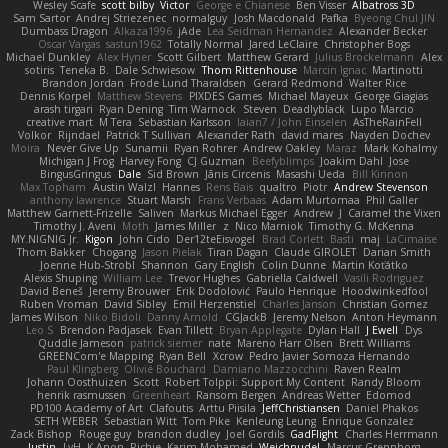
Wesley Scafe
scott bilby
Victor
George e Chianese
Ben Visser
Albatross 3D
Sam Sartor
Andrej Striezenec
normalguy
Josh Macdonald
Pafka
Byeong Chul JIN
Dumbass Dragon
Alkaza1996
jAde
Lea Seidman Hernandez
Alexander Becker
Oscar Vargas
sastun1962
Totally Normal
Jared LeClaire
Christopher Bogs
Michael Dunkley
Alex Hyner
Scott Gilbert
Matthew Gerard
Julius Brockelmann
Alex
sotiris
Teneka B.
Dale Schwiesow
Thom Rittenhouse
Marcin Ignac
Martinotti
Brandon Jordan
Frode Lund Tharaldsen
Gerard Redmond
Walter Rice
Dennis Korpel
Matthew Stevens
PIXDES Games
Michael Mayeux
George Giagias
arash tirgari
Ryan Dening
Tim Warnock
Steven
Deadlyblack
Lupo Marcio
creative mart
M Tera
Sebastian Karlsson
Iaian7 / John Einselen
AsTheRainFell
Volkor
Rijndael
Patrick T Sullivan
Alexander Rath
david mares
Nayden Dochev
Moira
Never Give Up
Sunamii
Ryan Rohrer
Andrew Oakley
Maraz
Mark Kohalmy
Michigan J Frog
Harvey Fong
CJ Guzman
Beefyblimps
Joakim Dahl
Jose
BingusGringus
Dale
Sid Brown
Jānis Circenis
Masashi Ueda
Bill Kinnon
Max Topham
Austin Walzl
Hannes
Rens Bais
qualtro
Piotr
Andrew Stevenson
anthony lawrence
Stuart Marsh
Frans Verbaas
Adam Murtomaa
Phil Galler
Matthew Garnett-Frizelle
Saliven
Markus Michael Egger
Andrew
J
Caramel the Vixen
Timothy J. Aveni
Moth
James Miller
z
Nico Marniok
Timothy G. McKenna
MY.NIGNIG Jr.
Kigon
John Cido
Der12teEisvogel
Brad Corlett
Basti
maj
LaCimaise
Thom Bakker
Chogang
Jason Pielak
Tiran Dagan
Claude GIROLET
Darian Smith
Joenne Hub-Strobl
Shannon
Gary English
Colin Dunne
Martin Koťátko
Alexis Shuping
William Lee
Trevor Hughes
Gabriella Caldwell
Vasili Rodriguez
David Beneš
Jeremy Brouwer
Erik Dodolović
Paulo Henrique
Hoodwinkedfool
Ruben Vroman
David Sibley
Emil Herzenstiel
Charles Janson
Christian Gomez
James Wilson
Niko Bidoli
Danny Arnold
CGJackB
Jeremy Nelson
Anton Heymann
Leo S
Brendon Padjasek
Evan Tillett
Bryan Applegate
Dylan Hall
J Ewell
Dys
Quddle Jameson
patrick siemer
nate
Mareno Harr Olsen
Brett Williams
GREENCom'e Mapping
Ryan Bell
Xcrow
Pedro Javier Somoza Hernando
Paul Klingberg
Olivié Bouchard
Damiano Mazzocchini
Raven Realm
Johann Oosthuizen
Scott
Robert Tolppi: Support My Content
Randy Bloom
henrik rasmussen
Greenheart
Ransom Bergen
Andreas Wetter
Edomod
PD100 Academy of Art
Clafoutis
Arttu Piisila
JeffChristiansen
Daniel Phakos
SETH WEBER
Sebastian Witt
Tom Pike
Kenleung Leung
Enrique Gonzalez
Zack Bishop
Rouge guy
brandon dudley
Joel Gordils
GadFlight
Charles Herrmann
Justin
LvH
K Anon
Richie
Karim Mohamed
Weichnudel
Marcus Grennborg