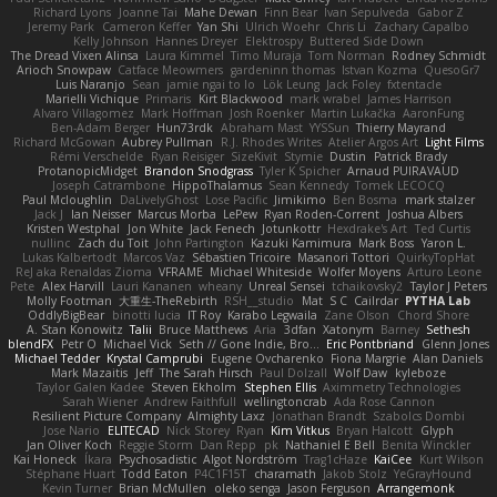
Richard Lyons
Joanne Tai
Mahe Dewan
Finn Bear
Ivan Sepulveda
Gabor Z
Jeremy Park
Cameron Keffer
Yan Shi
Ulrich Woehr
Chris Li
Zachary Capalbo
Kelly Johnson
Hannes Dreyer
Elektrospy
Buttered Side Down
The Dread Vixen Alinsa
Laura Kimmel
Timo Muraja
Tom Norman
Rodney Schmidt
Arioch Snowpaw
Catface Meowmers
gardeninn thomas
Istvan Kozma
QuesoGr7
Luis Naranjo
Sean
jamie ngai to lo
Lök Leung
Jack Foley
fxtentacle
Marielli Vichique
Primaris
Kirt Blackwood
mark wrabel
James Harrison
Alvaro Villagomez
Mark Hoffman
Josh Roenker
Martin Lukačka
AaronFung
Ben-Adam Berger
Hun73rdk
Abraham Mast
YYSSun
Thierry Mayrand
Richard McGowan
Aubrey Pullman
R.J. Rhodes Writes
Atelier Argos Art
Light Films
Rémi Verschelde
Ryan Reisiger
SizeKivit
Stymie
Dustin
Patrick Brady
ProtanopicMidget
Brandon Snodgrass
Tyler K Spicher
Arnaud PUIRAVAUD
Joseph Catrambone
HippoThalamus
Sean Kennedy
Tomek LECOCQ
Paul Mcloughlin
DaLivelyGhost
Lose Pacific
Jimikimo
Ben Bosma
mark stalzer
Jack J
Ian Neisser
Marcus Morba
LePew
Ryan Roden-Corrent
Joshua Albers
Kristen Westphal
Jon White
Jack Fenech
Jotunkottr
Hexdrake's Art
Ted Curtis
nullinc
Zach du Toit
John Partington
Kazuki Kamimura
Mark Boss
Yaron L.
Lukas Kalbertodt
Marcos Vaz
Sébastien Tricoire
Masanori Tottori
QuirkyTopHat
ReJ aka Renaldas Zioma
VFRAME
Michael Whiteside
Wolfer Moyens
Arturo Leone
Pete
Alex Harvill
Lauri Kananen
wheany
Unreal Sensei
tchaikovsky2
Taylor J Peters
Molly Footman
大重生-TheRebirth
RSH__studio
Mat
S C
Cailrdar
PYTHA Lab
OddlyBigBear
binotti lucia
IT Roy
Karabo Legwaila
Zane Olson
Chord Shore
A. Stan Konowitz
Talii
Bruce Matthews
Aria
3dfan
Xatonym
Barney
Sethesh
blendFX
Petr O
Michael Vick
Seth // Gone Indie, Bro...
Eric Pontbriand
Glenn Jones
Michael Tedder
Krystal Camprubi
Eugene Ovcharenko
Fiona Margrie
Alan Daniels
Mark Mazaitis
Jeff
The Sarah Hirsch
Paul Dolzall
Wolf Daw
kyleboze
Taylor Galen Kadee
Steven Ekholm
Stephen Ellis
Aximmetry Technologies
Sarah Wiener
Andrew Faithfull
wellingtoncrab
Ada Rose Cannon
Resilient Picture Company
Almighty Laxz
Jonathan Brandt
Szabolcs Dombi
Jose Nario
ELITECAD
Nick Storey
Ryan
Kim Vitkus
Bryan Halcott
Glyph
Jan Oliver Koch
Reggie Storm
Dan Repp
pk
Nathaniel E Bell
Benita Winckler
Kai Honeck
Íkara
Psychosadistic
Algot Nordström
Trag1cHaze
KaiCee
Kurt Wilson
Stéphane Huart
Todd Eaton
P4C1F15T
charamath
Jakob Stolz
YeGrayHound
Kevin Turner
Brian McMullen
oleko senga
Jason Ferguson
Arrangemonk