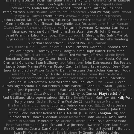
Yashi Zeng
Jacob Schelbert
Malignant
Hardy
J
Moritz S.
Chihirios
Ethan Mulwee
Jonathan Correa
Rose
Jhon Magdalena
Aisha Harper
Fuji
Rupert Eveleigh
JaaySweeney
Andrei Tabone
Ruslana Dutchak
Allen Partridge
EpsilonCG
Peter Jessiman
Nikki Navaille
komito
emil
Saintetixx
Zhou Weitong
Tony Elwood
Sprague Williams
FeroshGirlSims
Worawut Pongchen
Daniel Jennings
Joshua Conard
Mike Dyer
Jeremy Fukunaga
Rockie Hoerter
鸿彬 邱
Gabriel Brenne
Carmine Ciccone
Paul Shewan
luke gentile
Lux_Fox
azbeaupre
Binsei Numao
Quade Zaban
Aleksandra Davydenko
Benjamin Newman
Kumatora
Liam Jordan
Masanyao
Andreas Gohl
TheThomasTrainzUser
Line Ulv
John Dreessen
David Valentine
Edson Rodriguez
Dávid Borsodi
Lil Sleeping Bag
SubToMyYTplz
Bryn Couser
HanaYou
Hakar Kerarmor
Elric Chen
Michelle Hironaka
Yandong
Supachai Chanarittichai
Leonard Rio
Ben Seaman
Axis Design Studio | Elliott Benjamin
Steve Clements
Gordon S
Thomas Deisz
William Bergen II
Slompy
yotpak
Morgan
Ximo Llopis Barber
Piero Perez
Anthony Simuel
astroblur
Erik Miller
Fred Vollmer
Jeff Kissel
Martin Býšek
Jonathan Caron-Roberge
Gaston
Jose Luis
seryong kim
till toe
Nicolas Ocheda
Clemente Gonzalez
Sean McSharry
Jack Palmstrom
John Daineusaure
Bas Peeters
Sascha Donie
Marvin W Parker
Patrick
Zach Ball
Isaac
katren wood
Deek_Blue
Jason Eyre
Bradley Wilson
Cathy W
Dennis Torosyan
Brian Dolan
Cameron Koch
Xavier Caliz
Zach Robyn
Fizzle
Lukas Ess
andrea cerini
Keerthi Pachala
Benjamin Learmonth
Claudia Toyama
Von Piper Flowers
Søren Rosendahl
Van Den Heuvel Matthew
Alberto Ferrer Lara
Edo Salvej
Pzit
✧ 𝔪𝔞𝔯𝔦 ✧
eeee
Aurora Nights Studio
Dougal Henken
Attila Malarik
uujann
D1REW00F
Ryan Dunn
mura
Jose Espinoza
iiiimmmm
Matthias LN
SteelDriver
Henri49
Solid Jake
Ricardo Negrete
Саша Ячмень
Solacen
Martynas Gurskas
PlaytestDS
Aren
Paul R LeBlanc
vikky
sepehr sabour
Silly Killy
Benoît Texier
Matthew Jeffs
Kelly Port
Tony Johnson
Sadie J. Foxx
SilentWatcher28
Jose Francisco Martinez
The Name Brand Company
Bouillard
Patrick Ryan
Keu
皓欽 涂
Chris DeVere
Foxokles
garzatron
cyclump
Joshua Dunfee
Giulio Chiaramonte
John Doe
Mornè Blake
Mateusz Relinger
Elia ALMALIKI
JC
uiiunan
Rongina
DigiTaco
Thierwaechter
Francois Gandon
Aaron Mceachern
kath
AREA 6
Alan Farkas
Humoud Al-Amiri
Rasmus Hauge
Arlene Lukkarila
ColdRice25
Anthea Ward
Peter Mark Wittmann
Pascal Scrivani
Elias Jimenez
Lawrence Rogers
Kurt Boyer
Risk 📀
Andreea Cosma
Dan Greenheck
Annette Pew
Stories Beyond The Borders
Spark PJ
Mohamad Hadlah
Kyle Mitrione
Ty Grenier
dddddrdrdrdrdr