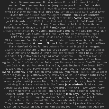
fatcat
Daisuke Nagasawa
Bruf4
Anastasia Komaritska
Laurent Belcour
Kenneth Simmons
Amir Mansour
Joaquim Vergara
Lizbeth
Dakota Klatt
Bryn Morrison-Elliott
Mana
Simeon Milkov Velchevsky
Camille De Bastiani
Jenya Zenchenko
Burning Astral
Three Hats
Jamonidas
Soul Evans
Carlos Javier
Silverelitist
Dane Bucao
Salomé Lagarde
Patricio Torres
Clara Truchsess
Chantal LeBlanc
Garrett Calloway
nøixzy
Nicholas Day
Svetlin
Marco Evangelisti
Jack Kibble-White
MTU1500
Jordan Krakowski
Juuso Sipilä
SofaKing42
Frank
Jermaine Dawson
Chen Huang
Étienne Pikatoff
Sri Sonti
Bassy's Games
Bailey Rosenthal
George Luna
JEFF
Plane2House
Bob F
Matt
Zoemoney
Azula
Christopher Johansen
Harry Merrett
Respectable Studios
Phil Wilt
Dmitry Sorokin
Cookymine
Daniel Dias
Pixi_lab
MD1
Veronica
Rory
Brendan Droppo
Kelton McEwen
Rico Levitt
Liquid Cooled
Nadia
Skedo
Pedro Viana
Oleksii Komarov
Can
Desmond Johnson
Richard
Roman Volobuev
Teraa Bull
Chodey
Luke Fenwick
Xindrrobo
Noura S
Brett Wheeler
Bees Wax
Nicole Pérez
Frank Hereford
Carlos Ramírez
Arianna Montanari
Ikkeii
Shannonigans
Maggie Raycheva
Richard Funnell
Leonardo Borsten
Vinicius Morgado
BluntBSE
CW Animations
Anonymous Person
鈴葵
Jeff Kraemer
Nicole Findlay
Shirley
Lisa Anders
Angus McAloon
George Willaman
Sparazza D
RKG media
Manu T
S K
Lucas Signoles
NinjARTA
Mohamedmoawad Hilal
Tamás Kuklics
Pierre Moore
seguin matthis
OneGhastlyGhoul
Toby Howe
Nastassia Reutskaya
Chris Wintermyer
Liam Davis
chris reis
Ross
styles
Blaine Gray
Lewis Stephens
Alex Brown
MDTH
Sabaz Ahmad
maru
Make
Yokami c:
mik
Scott
Jonathan Ojibway
Brandon
Swann Fourmanoy
sinsin
Ken Ishikawa
Stanislav
ryan mrazik
峻辰 朱
Joshua Jacobs
Joseph Dignan
Ta Sp
Matthew-Gracey Desravines
Anika
Juan Ramón Ortiz Estévez
Shivam Ganju
Anıl Çaylak
JacobyO
Bình Võ Thiên
bavazov
Elhi Stevens
Alec Keck
halle stoeppler
david
jstevens
Martín Niz Tutoriales
Combrinck
Johan Simonsson
dokiderg
Brian Lane
Nathan Salla
S A Cooke
Jaber Alarbash
Solid Neptune
Donald Stooks
Little Weird Kid Stories
YUKI SHIBUTANI/ YUN
Trevor Larson
Aaron
Maxim Nordentz
Caio Notari
Tomi Ollikainen
Aimé
cloudhed
Duskfall
Samuel Bassale
Mathijs Peerboom
Filip Nyborg
leon labyk
Triangle Interactive
Philip Pryke
Dave
Fangzahn Aviation Studios
colinangusstudio
Mike L.
Chuck Morris
Mark Leonard
Will
francesco sabbatella
Alexander Leinauer
Tony Alfredsson
Salina De Leon
Lucas Cozzoli
Daniel Eijgendaal
Eliézer Ojeda
תמר פלג טל
Kaleo/Dalton
Duzemine
Kim Myeong Soom
nicolaspetton
Alan Stoll