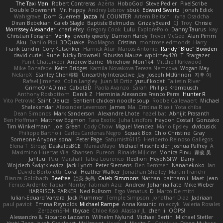
The Taxi Man
Robert Contreras
Azerta
HoboGod
Steve Pedler
PixelScribe
Double Downshift
Mr. Happy
Andrey Lebrov
sbuk
Edward Swartz
Jonah Edick
Wahrgrave
Dom Guerrera
Jazza
N_COUNTER
Artem Beitsch
Iryna Osadcha
Diran Bebekian
Caleb Slagle
Baptiste Belmudes
GrizzlyBeard
CJ
Troy
Chrisie
Morrissey Alexander
charliehsy
Gregory Cook
Lulu
ExplorePolo
Danny Taurus
kay
Christian Forsgren
Venky
qwerty qwerty
Damon Hardy
Trevor McGee
Alan Pimm
Aku
Danilo Pipi
3DQuake
PooMagoo
Cristian
montrose edmonds
Harry
Frank Lundin
Cory Kutschker
Harnick Atur
Marcos Antonio
Randy "Blue" Bowden
david curiel
Rune
Nicky Brownell
Sibusiso Mauze
wpbirney420
T. Stargazer
Punit Chaturvedi
Andrew Barrie
Minehow
Mon1k4
Mitchell Kirkwood
Mike Bonafede
Keith Bridges
Kamila Novakova Tereza Nemcova
Wogan May
NefaroX
Stanley Chen榕樹
Unearthly Interactive
Jay
Joseph McKinnon
지후 이
Rafael Jimenez
Colin Langley
Juan M Ortiz
yusuf kodat
Taliesin River
GrimeOnADime
Cabot3D
Paola Avanzo
Sarah
Philipp Krombusch
Anthony Rosbottom
Danik Z
Herminia Alexandra Franco Parra
Hunter R
Vito Petrović
Saint Deluca
Sentient chicken noodle soup
Robbe Callewaert
Michael
Shalekendar
Alexander Levenson
James
Ma. Cristina Risoli
Yota chiba
Dean Simonds
Mark Sanderson
Alexandre Lhote
hazel bat
Abhijit Prasanth
Ben Hoffman
Matthew Edgmon
Tara Exotic
Juha Lindfors
Haydon Costall
Gonzako
Tim Winkelmann
Joel Green
Cody Chow
Miguel Mendez
Mario Epsley
dvdcusick
Philippe Bartholi
Carlos Cardenas Negro
Squak Box
Chlo Christine
Gray
Someone Anyone
sonal
Peter Page
Saturnis#6115
Heriberto Reinoso Gallegos
Elena T
Strogg
DaskalosBCE
ManiacMayo
Michael Hirschfelder
Joshua Palfrey
A
Maximino Huertas Vila
Shansen
Pureon
Rinalds Miļicins
Monica Pirvu
家俊 吴
Jahluu
Paul Marshall
Tabia Lourenco
Redlion
HeyoNSFW
Darry
Wojciech Świątkiewicz
Jack Lynch
Peter Siemens
Ben Berntsen
Nananekoko
Ian
Davide Bortoletti
Coral
Heather Walker
Jonathan Shelley
Martín Franchi
Bianca Goldbach
Beefree
治英 矢島
Caleb Simmons
Nathan
baitham i
Maet
Jean
Fenice Ardente
Fabian Norrby
Fatimah Aziz
Andrew
Johanna Fate
Mike Weber
HARRISON PARKER
Ned Fullsom
Ergo Venatus
D
Marco De mitri
Iulian-Eduard Varvara
Jack Plummer
Temple Simpson
Jonathan Diaz
Jadriaan
paul paviot
Emma Reynolds
Michael Rampe
Anna Kasunic
mleczyk
Valeria Rosales
ZerozenSFM
tbycae
Chloe Kiso
Alastair JL
chen li
OOPS!
Alessandro & Riccardo Lazzarin
Wilhelm Nylund
Michael Bertin
Michael Stetler