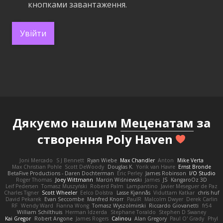
кнопками завантаження.
Увійти
Дякуємо нашим
Меценатам
за
створення Poly Haven
Joni Mercado
S J Bennett
Ryan Wiebe
Max Chandler
Anton
Mike Verta
Max Christian Pohle
Scott DeWoody
Douglas K.
Yorik van Havre
Ernst Bronde
BetaFive Productions - Daren Dochterman
Eric Perley
James Robinson
I/O Studio
Roger Thomas
Joey Wittmann
Marcin Wiśniewski
James
JS
KangaroOz 3D
Leif Pedersen
Tomasz Muszyński
Roberd Palm
Lampantino
Javier Meseguer de Paz
Charles Tigner
Scott Wheeler
Eelco Dolstra
Lasse Kjønnås
Viduttam Katkar
chris huf
David Pekarek
Evan Seccombe
Manfred Knorr
PaulR
Malcolm Dwyer
Derek Carlin
RF
Wendy Ward
Fianna Wong
Tomasz Wyszolmirski
Riccardo Giovanetti
fr54
William Schilthuis
Herman Idzerda
Stephane Toraldo
Stephen D Swaney
Kai Gregor
Robert Angone
James Rogers
Calinou
Alan Gregory
Paul O' Grady
Phyl