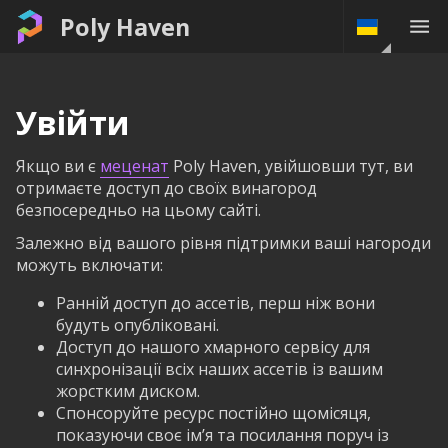
Poly Haven
Увійти
Якщо ви є
меценат
Poly Haven, увійшовши тут, ви
отримаєте доступ до своїх винагород
безпосередньо на цьому сайті.
Залежно від вашого рівня підтримки ваші нагороди
можуть включати:
Ранній доступ до ассетів, перш ніж вони
будуть опубліковані.
Доступ до нашого хмарного сервісу для
синхронізації всіх наших ассетів із вашим
жорстким диском.
Спонсоруйте ресурс постійно щомісяця,
показуючи своє ім’я та посилання поруч із