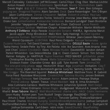
Marcell Ceslowsky
Cedoulain
Jeff McGowan
Carlos Filipe
Oleg
Elsie
Markus Löchte
Anton Howell
Alexander Adelmann
Spirit-Rush
Moritz Schmidtchen
Liam
Derek Wight
幸史 松下
Eduardo
Peter Thomson
Sean T
Zero
Ben Gillespie
yuijung seo
Imagined Realms
Alani Sanders
Deck
Dane Reisenbigler
Tim O'Bryan
Jason Cuthbertson
Zerina Cmajcanin
FabFab
Robert A Lohaus
Paul Lau
Robin Nuen
jeffsarge
Alexandro Torres
Volico72
morzsa
Jesse Marku
Allan Wright
Drake Gao
Julileeheehee
Aleksandra Stefanova
Bernard Landgraf
Daan Bootsma
Jennifer "daysparrow" Harlan
Kuan lun Chen
DaDrood
Laura Pesenti
Brianna Janssen Saldivar
Matthew Chapin
Alexander Wilhelm
Martin Wittfooth
Anthony F DeMarco
Alejo Parada
Alejandro Soriano
中村秀人
Agnieszka Marut
Jacob apple
Philip Windecker
Matz Klint
Sally Hastings
Michael Updike
Alexandra Forman
NATTAWOOT PHIMPHAKAN
MrIsklar
Jean-Cassien Marmey
Weird Oposssum
LIUBOYAN
Raul Perez Delgado
Kazuya Yamanaka
Zuzana Hudecova
Tell David Evensen
Daria Udachina
DELILLE Basile
Acura .Ignite
Tasha Henry
Sedale Pelle
by Tiny
Ale Pašeta
nile
Ike Saunders
Aves Arcana
inex
Jedi Chen
Jaxson Crookston
Ewos
Miroslav Hudec
Davebb933
landon dehart
Parker Wheeldon
Gas SessionMedia
정율 이
Owen Carson
Simon
Tim Schulz
Ratner
KelsyJay
Jo
HARTHUR
Taylor Freeman
FRED MAHER
prfctwhite
yataa
Christopher Bradley
Joe Rivera
Malte Schweitzer
Roman Kaelin
Isabella
Erickson Foster
Chandler Griese
修汰 山田
Tyler Avirett
Tom
JimmyCNX
The one and only phase
sepp
HectorOH
Brian
Alyx
Jonathan
Verbatim
Clay T
Reiten Cheng
Joykk
Sonia domenech garcia
Lucy Vu
Sammy Sidefx
Martin C
Mac Greggor
The Bearded Squirrel
Rebecca Whitehead
Matthew Tronc
R
Gabirél
Force Feed
Radosław Wieczorek
CineArtOhio
Sabrina Munley
Jeroen Bekkers
Rodrigo Terrazas
Yael Ghusoun
Aaron
Adam Jenkins
Pranaya Shakya
Polina Leskova
Sylvain
Traxus
Jehad Maddah
재윤 옥
Irma Andersson
Alex Cullinane-Carrasco
Matthew Whiteacre
Johannes Sjöstedt
Matt Dalpé
George Wheat
Oliver Erdmann
Kenan Regez
sludgybeast
Mukund A
Joseph Combs
Khalid
Brian Tabone
MarzZ
Well Misinformed
charlie otto
HAGI
Cédric Vermeirre
Leon Husky
Robert jean
Tom Rudolf
Sergio Uscanga
Flex2006D !
NightWriter
Arturo J. Real
Dominic Qusto
ぶー うじ
Tenzide Gallery
TheAuraStandard
Paul Friedl
Charles
Michael Dunphy
GremlinBrokeMyVideoGame
Joshua Campbell
NotTerrellBatchelor
Xie Ray
TurtleTheThing
Ryan Williams
政則 谷
w z
Dushyant M
Joshua Esmeralda
Carl-Edwin
retro rocks
EasedChunk2
RayePixlrKay