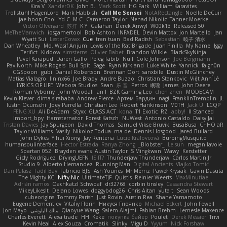
Kira V
XanderDK
John B.
Mark Scott
HG Park
William Karavites
Trollstuhl HagenLord
Mark Habbish
Call Me Sensei
NotARectangle
Noelle DeCuir
jae hoon Choi
Yd C
M C
Cameron Taylor
Nenad Nikolic
Tanner Moerke
Victor Ofvergard
苏打
K Y
Galahan
Derek Anwyl
W00k13
Released 50
MeTheManwich
iosgamertool
Bob Ashton
INFADEL
Devin Mattox
Jon Martello
Jan
Wyatt Sui
LesterCovax
Cue
tran tuan
Bad Radish
Sebastian
暁子 清水
Dan Wheatley
Md. Wasif Anjum
Lewis of the Rat Brigade
Juan Pinilla
My Name
Iggy
Terifict
Kiddow
simsterns
Olivier Babet
Brandon Wilkie
BlackSkyNinja
Pavel Karapud
Daren Gallo
Peleg Tabib
Null
Cole Johnson
Joe Bergmann
Pav North
Mike Rogers
Bull Spit
Sage
Ryan Kirkland
Luke White
Yannick
falgn0n
CGSpoon
gubi
Daniel Robertson
Brennan Oort
sanxbile
Dustin McGlinchey
Matias Vialagro
lininx66
Joe Brady
Andre Buzzo
Christian Stankovic
Việt Anh Lê
LYRICS OF LIFE
Webora Studios
Sean
乐 音
Petros
眠瓏
James
John Deere
Roman Vyborny
John Woodall
an l
BZK Gaming Leo
chen zhen
MODECAM
Kevin Klever
dima sirababa
Andrew Pierce
Артем Бардин
nagi
FranklinTremplin
JL
Iustin Ocunschi
Joey Parrella
Christian Lee
Robert Hankinson
M0TH
Jack Ü
LCQP
FENG XU
Ali DeAdam
Styxx
GLASS ACT
kona
T1 Exotic
RZ
abby!
ll Stanced
Import_bpy
Hamsternator
Forest Katsch
NuWest
Antonio Castaldo
Daisy Jai
Tristan Davies
Jay Spurgeon
David Thomas
Samuel Vikse Bruvik
BusaBusa
C+HO aR
Taylor Williams
Vasily
Nikoloz Todua
ma de
Dennis Hosgood
Jared Bullard
John Dykes
Yihui Xiong
Jay Renteria
Lucie Královcová
BurpingMusquito
humansoulinterface
Hector Estrada
Ranya Zhong
_Blobster_
Le sun
megan lavoie
Spartan 052
Brayden evans
Austin Taylor
S Mingkwan
Wawy
Kerstetter
Gicly Rodríguez
DryingUEFN
IS IT?
Thunderjaw Thunderjaw
Carlos Martin Jr
Studio 9
Alberto Hernandez
Running Man
Digital Ancients
Vlajko Tomić
Dan Palasz
Fadil Bay
Fabricio BJS
Ash Younes
Mr Memz
Paweł Krysiak
Gavin Dasuta
The Mighty KC
Nifty Nic
UltimateTJF
Quistis
Reinier Weerts
MaxMinutiae
Adrián ramos
Oachkatzl Schwoaf
dr32768
corbin tinsley
Cassandra Stewart
MikeyLikesIt
Delano Lowes
doggybdog26
Chris Aitan
yuta t
Sean Woods
cubeorigins
Tommy Parish
Just Rovin
Austin Rea
Shane Yamamoto
Eugene Dementjev
Vitaliy Florin
Никуся Гноянко
Michael Eckert
John Fewell
Jon Mayo
مالك البلوشي
Qiaoyue Wang
Salem Alajmi
Fabian Brehm
Lemesle Maxence
Charles Everett
Alexa trade
HH
Keke
покупка байер
Poulet
Derek Messier
Trivi
Kevin Neal
Alex Souza
Cromatik
Slinky
Migu D
Yyyum
Nick Forshaw