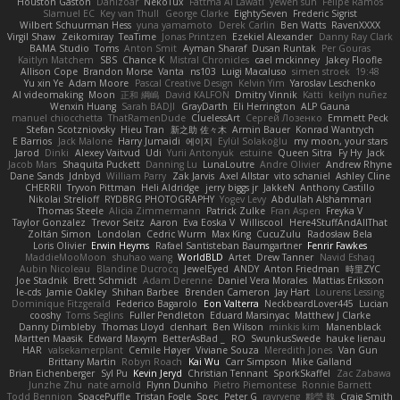
Houston Gaston
Danizoar
NekoTux
Fattma Al Lawati
yewen sun
Felipe Ramos
Slamuel EC
Key van Thull
George Clarke
EightySeven
Frederic Sigrist
Wilbert Schuurman Hess
yuna yamamoto
Derek Carlin
Ben Watts
RavenXXXX
Virgil Shaw
Zeikomiray
TeaTime
Jonas Printzen
Ezekiel Alexander
Danny Ray Clark
BAMA Studio
Toms
Anton Smit
Ayman Sharaf
Dusan Runtak
Per Gouras
Kaitlyn Matchem
SBS
Chance K
Mistral Chronicles
cael mckinney
Jakey Floofle
Allison Cope
Brandon Morse
Vanta
ns103
Luigi Macaluso
simen stroek
19:48
Yu xin Ye
Adam Moore
Pascal Creative Design
Kelvin Yim
Yaroslav Leschenko
AI videomaking
Moon
正和 綱嶋
David KALFON
Dmitry Vinnik
Katti
keilyn nuñez
Wenxin Huang
Sarah BADJI
GrayDarth
Eli Herrington
ALP Gauna
manuel chiocchetta
ThatRamenDude
CluelessArt
Cергей Лозенко
Emmett Peck
Stefan Scotzniovsky
Hieu Tran
新之助 佐々木
Armin Bauer
Konrad Wantrych
E Barrios
Jack Malone
Harry Jumaidi
에이지
Eylül Solakoğlu
my moon, your stars
Jarod
Dinki
Alexey Vaitvud
Udi
Yurii Antonyuk
estuine
Queen Sitra
Fy Hy
Jack
Jacob Mars
Shaquita Puckett
Danning Lu
LunaLoutre
Andre Olivier
Andrew Rhyne
Dane Sands
Jdnbyd
William Parry
Zak Jarvis
Axel Allstar
vito schaniel
Ashley Cline
CHERRII
Tryvon Pittman
Heli Aldridge
jerry biggs jr
JakkeN
Anthony Castillo
Nikolai Strelioff
RYDBRG PHOTOGRAPHY
Yogev Levy
Abdullah Alshammari
Thomas Steele
Alicia Zimmermann
Patrick Zulke
Fran Aspen
Freyka V
Taylor Gonzalez
Trevor Seitz
Aaron
Eva Eoska V
Williscool
Here4StuffAndAllThat
Zoltán Simon
Londolan
Cedric Wurm
Max King
CucuZulu
Radosław Bela
Loris Olivier
Erwin Heyms
Rafael Santisteban Baumgartner
Fenrir Fawkes
MaddieMooMoon
shuhao wang
WorldBLD
Artet
Drew Tanner
Navid Eshaq
Aubin Nicoleau
Blandine Ducrocq
JewelEyed
ANDY
Anton Friedman
時里ZYC
Joe Stadnik
Brett Schmidt
Adam Derenne
Daniel Vera Morales
Mattias Eriksson
le-cds
Jamie Oakley
Shihan Barbee
Brenden Cameron
Jay Hart
Lourens Lessing
Dominique Fitzgerald
Federico Bagarolo
Eon Valterra
NeckbeardLover445
Lucian
cooshy
Toms Seglins
Fuller Pendleton
Eduard Marsinyac
Matthew J Clarke
Danny Dimbleby
Thomas Lloyd
clenhart
Ben Wilson
minkis kim
Manenblack
Martten Maasik
Edward Maxym
BetterAsBad _
RO
SwunkusSwede
hauke lienau
HAR
valsekamerplant
Cemile Høyer
Viviane Souza
Meredith Jones
Van Gun
Brittany Martin
Robyn Roach
Kai Wu
Carr Simpson
Mike Galland
Brian Eichenberger
Syl Pu
Kevin Jeryd
Christian Tennant
SporkSkaffel
Zac Zabawa
Junzhe Zhu
nate arnold
Flynn Duniho
Pietro Piemontese
Ronnie Barnett
Todd Bennion
SpacePuffle
Tristan Fogle
Spec
Peter G
rayryeng
鸝瑩 魏
Craig Smith