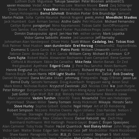
Luthien Dulk
Miguelaxa
Takuya Sawatari
Peter Moonen
ambientCG
xavier moscoso
Vedat Afuzi
Thomas Lisle
Warren Moore
David
Zaq Schlanger
Chase Stone
Conicer
VoxelKei
Mikkel Nielsen
Nico Wardakas
Frank Grande
Denys Holovyanko
Bernd Schmidt
Brendon Porter
Erik Brundidge
Samuel
Martin Pražák
Sofia
Cyrille Maurice
Patrick Nugent
penti_mmd
Mondlicht Studios
Jack Humbert
Gun
Arman Sernaz
Atdhe Gashi
Petr Hloušek
Michael Fernandez
Caitlyn Byrne
paragsatyal
Nino Kapetanovic
Tobias Gallé
SonOfPorcupine
Leo Santos
Rob Waller
Michael Porter
Puzzlebox Props
Justin
honda78
Dimitri Diakopoulos
zgred
Jen Hao Yeh
esther carney
Mark Lopatka
Victor Gama Sabbithi
Alexlee
Jed Laurance
Jeff Barnaby
Johnathan Alan Vanderpool
Oliver Hotz
Scott Wilson
Cadalog, Inc.
Tobias Rösli
Rick Palmer
Neal Huston
sean dunderdale
Erel Herzog
OroborosNZ
RaptorBricks
Domenic S
Laura Ganis
Ike Li
Pietro Ponti
William Unsworth
Lorie Loeb
Fabrice Zaini
Andrew_D
R.H. García
William Carey
Michael B Johnson
G.P
Goro Fujita
Robert Wallis
Alexander Bachvarov
Evan Campbell
Rene Gansen
Clifford A Worsham
Fábio De Carvalho
Mike Festa
Martin Banak - Dr Zed
fred gissubel
Ayetheist
Edgard Costa
JJ
Pere Pau Sancho
Kevin Barnum
Henrik Berglund
Jay Piboontum
Patrick Lowry
Richard Wright
kiky
John Moon
Francis Boyle
Devin Harris
HDR Light Studio
Peter Baintner
Da5id
Bob Dowling
Daniel Fitzgerald
Dana McCabe
Miket
jehrmaig
f1rstpers0n
Peggy O'Brien
Jason Lai
Bernd Dully
Satoshi Yamasaki
Doug Auerbach
fengquan wang
Aeon Soul
Mark Krenz
Nicholas Rubin
Krzysztof Zwolinski
JG3
Nicolas Côté
V-o
Josh Purple
Peter Rittinger
Benjamin Schechter
Ryan Won-Meng Apuy
Liam Beck
AuroranFilms
Just Gollor
Glyn Wolf
亮作 淡波
Melody Helen MacFarlane
Makoto Izawa
Marc Lemoine
Vadim Turchin
Odin3D
Travis
Moiarte3d
Tim van Helsdingen
WyrmHead
Shawn Miller
Tawny Tomsen
Andy Hickmott
Mikayla
Hiroshi Saito
Steve Hurley
Sophie Gilbert
Grische
Nigel Hillyer
Art of 3D Rendering
Robert Simpson
Nizzero
Ritchie Owens
Agon Ushaku
Zisis Psalidas
Nelson C
Matthias
Stareagle
BunnyCyclops Bunny
J.C.
Jason Scott
Jacob Larson
Tom Jachmann
Max
Cristian Rocco
Daniel Raboldt
ray
Zach Hoy
Bernhard Hoffmann
Will Hattingh
Perard-Gayot
Bryan C
Bojan Spasojevic
Alan Camerer
Toby Yoda
Thater
Hazel Quantock
Neil Blakey-Milner
John Wagman
Victor Gan
Walter Bosse
Edgar San
Pamela Case
Jeff
Modicolitor
Frank Riccobono
Shaw Kaake
Panagiotis Tourlas
果冻_JS
Dave Liewald
Stephan S
Matt Allen
Paul Schicketanz
Norimichi Sano
DGagster
Matt Griffey
Ian Hubert
Linda Robbins