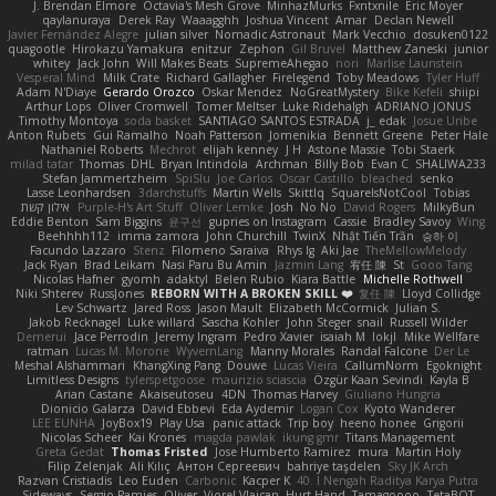
J. Brendan Elmore
Octavia's Mesh Grove
MinhazMurks
Fxntxnile
Eric Moyer
qaylanuraya
Derek Ray
Waaagghh
Joshua Vincent
Amar
Declan Newell
Javier Fernández Alegre
julian silver
Nomadic Astronaut
Mark Vecchio
dosuken0122
quagootle
Hirokazu Yamakura
enitzur
Zephon
Gil Bruvel
Matthew Zaneski
junior
whitey
Jack John
Will Makes Beats
SupremeAhegao
nori
Marlise Launstein
Vesperal Mind
Milk Crate
Richard Gallagher
Firelegend
Toby Meadows
Tyler Huff
Adam N'Diaye
Gerardo Orozco
Oskar Mendez
NoGreatMystery
Bike Kefeli
shiipi
Arthur Lops
Oliver Cromwell
Tomer Meltser
Luke Ridehalgh
ADRIANO JONUS
Timothy Montoya
soda basket
SANTIAGO SANTOS ESTRADA
j_ edak
Josue Uribe
Anton Rubets
Gui Ramalho
Noah Patterson
Jomenikia
Bennett Greene
Peter Hale
Nathaniel Roberts
Mechrot
elijah kenney
J H
Astone Massie
Tobi Staerk
milad tatar
Thomas
DHL
Bryan Intindola
Archman
Billy Bob
Evan C
SHALIWA233
Stefan Jammertzheim
SpiSlu
Joe Carlos
Oscar Castillo
bleached
senko
Lasse Leonhardsen
3darchstuffs
Martin Wells
Skittlq
SquareIsNotCool
Tobias
אילון קשת
Purple-H's Art Stuff
Oliver Lemke
Josh
No No
David Rogers
MilkyBun
Eddie Benton
Sam Biggins
윤구선
gupries on Instagram
Cassie
Bradley Savoy
Wing
Beehhhh112
imma zamora
John Churchill
TwinX
Nhật Tiến Trần
승하 이
Facundo Lazzaro
Stenz
Filomeno Saraiva
Rhys lg
Aki Jae
TheMellowMelody
Jack Ryan
Brad Leikam
Nasi Paru Bu Amin
Jazmin Lang
宥任 陳
St
Gooo Tang
Nicolas Hafner
gyomh
adaktyl
Belen Rubio
Kiara Battle
Michelle Rothwell
Niki Shterev
RussJones
REBORN WITH A BROKEN SKILL ❤️
复任 陳
Lloyd Collidge
Lev Schwartz
Jared Ross
Jason Mault
Elizabeth McCormick
Julian S.
Jakob Recknagel
Luke willard
Sascha Kohler
John Steger
snail
Russell Wilder
Demerui
Jace Perrodin
Jeremy Ingram
Pedro Xavier
isaiah M
lokjl
Mike Wellfare
ratman
Lucas M. Morone
WyvernLang
Manny Morales
Randal Falcone
Der Le
Meshal Alshammari
KhangXing Pang
Douwe
Lucas Vieira
CallumNorm
Egoknight
Limitless Designs
tylerspetgoose
maurizio sciascia
Özgür Kaan Sevindi
Kayla B
Arian Castane
Akaiseutoseu
4DN
Thomas Harvey
Giuliano Hungria
Dionicio Galarza
David Ebbevi
Eda Aydemir
Logan Cox
Kyoto Wanderer
LEE EUNHA
JoyBox19
Play Usa
panic attack
Trip boy
heeno honee
Grigorii
Nicolas Scheer
Kai Krones
magda pawlak
ikung gmr
Titans Management
Greta Gedat
Thomas Fristed
Jose Humberto Ramirez
mura
Martin Holy
Filip Zelenjak
Ali Kılıç
Антон Сергеевич
bahriye taşdelen
Sky JK Arch
Razvan Cristiadis
Leo Euden
Carbonic
Kacper K
40. I Nengah Raditya Karya Putra
Sideways
Sergio Pamies
Oliver
Viorel Vlaican
Hurt Hand
Tamagoooo
TetaBOT