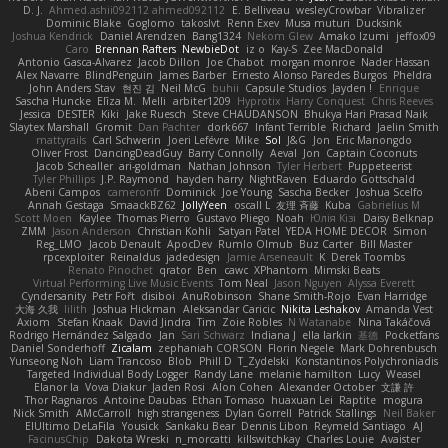
D. J.
Ahmed.ashii092112 ahmed092112
E. Belliveau
wesleyCrowbar
Vibralizer
Dominic Blake
Goglomo
takoslvt
Renn Exev
Musa muturi
Ducksink
Joshua Kendrick
Daniel Arendzen
Bang1324
Nekom Glew
Amako Izumi
jeffox09
Caro
Brennan Rafters
NewbieDot
iz o
Kay-S
Zee MacDonald
Antonio Gasca-Alvarez
Jacob Dillon
Joe Chabot
morgan monroe
Nader Hassan
Alex Navarre
BlindPenguin
James Barber
Ernesto Alonso Paredes Burgos
Pheldra
John Anders Stav
현진 김
Neil McG
buhii
Capsule Studios
Jayden !
Enrique
Sascha Huncke
Elīza M.
Melli
arbiter1209
Hyprotix
Harry Conquest
Chris Reeves
Jessica
DESTER
Kiki
Jake Ruesch
Steve CHAUDANSON
Bhukya Hari Prasad Naik
Slaytex Marshall
Gromit
Dan Pachter
dork667
Infant Terrible
Richard
Jaelin Smith
mattyrails
Carl Schwerin
Joeri Lefévre
Mike
Sol
J&G
Jon
Eric Manongdo
Oliver Frost
DancingDeadGuy
Barry Connolly
Aeval
Jon
Captain Coconuts
Jacob Schealler
ari-goldman
Nathan Johnson
Tyler Herbert
Puppeteerist
Tyler Phillips
J.P. Raymond
hayden harry
NightRaven
Eduardo Gottschald
Abeni Campos
cameronfr
Dominick
Joe Young
Sascha Becker
Joshua Scelfo
Annah Gestaga
SmaackBZ62
JollyYeen
oscall L
友理 斉藤
Kuba
Gabrielius M
Scott Moen
Kaylee
Thomas Pierro
Gustavo Pliego
Noah
Юлія Кізі
Daisy Belknap
ZMM
Jason Anderson
Christian Kohli
Satyan Patel
YEDA HOME DECOR
Simon
Reg_LMO
Jacob Denault
ApocDev
Rumlo Olmub
Buz Carter
Bill Master
rpcexploiter
Reinaldus
jadedesign
Jamie Arseneault
K
Derek Toombs
Renato Pinochet
qrator
Ben
cawc
XPhantom
Mimski Beats
Virtual Performing Live Music Events
Tom Neal
Jason Nguyen
Alyssa Everett
Cyndersanity
Petr Fořt
disiboi
AnuRobinson
Shane Smith-Rojo
Evan Harridge
大海 久我
lilith
Joshua Hickman
Aleksandar Caricic
Nikita Leshakov
Amanda Vest
Axiom
Stefan Knaak
David Jindra
Tim
Zoie Robles
N Watanabe
Nina Takáčová
Rodrigo Hernández Salgado
Jan
Sari Schwarz
Indiana J
ella larkin
基德
Pocketfans
Daniel Sonderhoff
Zicalam
zephaniah CORSON
Florin Negele
Mark Dohrenbusch
Yunseong Noh
Liam Trancoso
Blob
Phill D
T_Zydelski
Konstantinos Polychroniadis
Targeted Individual Body Logger
Randy Lane
melanie hamilton
Lucy
Weasel
Elanor la
Vova Diakur
Jaden Rosi
Alon Cohen
Alexander October
文謙 許
Thor Ragnaros
Antoine Daubas
Ethan Tomaso
huaxuan Lei
Raptite
mogura
Nick Smith
AMcCarroll
high strangeness
Dylan Gorrell
Patrick Stallings
Neil Baker
ElUltimo DeLaFila
Yousick
Sankaku Bear
Dennis Libon
Reymeld Santiago
AJ
FacinusChip
Dakota Wreski
n_morcatti
killswitchkay
Charles Louie
Avaister