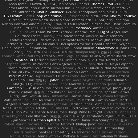
Andrew Islas
Ignacio
Kalliope Marie
Josh Dunfee
Gen
viviisection
Seraphin Ernst
Ryan game
SLAWWNN_ 2214
Juan pablo Gutierrez
Thomas Elrod
ZED ZED
James Abney
John kivinen
Kieran Kuhn
Alec Drake
Desert Viber
MutantMike
Carl Glittenberg
Martin Guldbaek
AVAinc.
Lariotjandy
papi bless
DRKRM
THG Creative
lia wu
joop van drunick
Julie Woodcock
nic96
Dzät
Maxim Krioukov
Furkan Kirac
Scott North
Reese Moore
nofreelunch 100
vagueish
Infinitipo
Riverin David-Alexandre
DennyB
NAN YI
Paul Gleason
Tales of Scale
Hank Kaamura
Mind Bird
robzilla
HonorableHoplite
madmacx
AlisserB
Tim Boylan
Braulio Chavez
Logan
Wutata
Andrew Osborne
Rafal
Higgins
Angel Diaz
Courtney Xenith
Francky Tang
salem shams
Alheren
Kevin Kennedy
Carlos Abraham Gutiérrez Solis
Clemente Miralles
Tyler Vaughn
Laster
Kris
Jackson N. Rocha
Paul McManus
TheCaptainAmerica
Bryant Bennett
Evelyne I
Dániel Zarándi
BenYanken69
SomeGuyBS
Tomas Kiniulis
ShadowolfVFX
John Britti
Jack Quinn
Beth
Ebi3D
RVA DEMON
Niranjan Raghu
경문 서
Flagg3D
Lonnon Foster
Rolf Frey
Lorenzo Festa
Sergei Krutihin
Kevin Roy
Peter Balicki
steve
Joseph Salud
Facundo Martinez Pintado
polo
Mila
Dewi
Matt's Media
Stephen Grimm
microdee
Hans Wegener
Mark Sullivan
theLOF
Maya Halphon
szabolcs csaszar
Stellarator
Now Eleanor
Денис Оницев
Michał Roszkowski
GearGrit - PS2 inspired 3D Platformer Action Game!
Raven Ai
Thor Davidsen
Peter Pejanović
Hope Moore
EK
The Creaky Floorboard
Beachglass Gardens
Bobbit M.
Karl
敦智 紀
Tjoffex
Levent Göçer
Szymon Kaniewski
Adrian S
Mat (M5X11)
Izabella Dębek
john
Andrew
Alexis Lazootin
Jonas Trost
Cameron 'CSD' Dickson
Maurice LeDoux
Focus Vault
Fayçal Njoya
Jimmy Jung
Phillip Studans
준현 이
Jorn Bakker
Lloros Sarano
Caffeine Oppsum Games
Giorgi Samukashvili
Alex Tsiskarishvili
Family Rislov
Shiny
Vonda Marquez
Matt Sweda
Ina
Ben Houston
DeeEmmCee
Jim Mitchell
Hamish Gawn
DocD
Bu
Angelie
simon dewey
Alastair Johnson
Harrison Jones
Saihou
LEDAfterBurners
Roe Hughes
Simon
getzity
K.O Tsitra Eht
Brett Seipel
Liz Vermoesen
cryptic pk
PJ
quig
Allison Philips
anaptr
RenAzuma's Things
Risky_Bunny98
EndyArts
Mone Ane
James Paynter
Cole Blazevich
家維 張
Jakub Kukuryk
Kemberlyn Pegus
BOOSTED UK
Ryan Sanchez
Nathan Apffel
Mitchell Winn
Tania
Ieva Straupmane
金 康
Robert Marino
Victor De los Santos
Manfred
Philipp Jainz
Марина Ск
Dave Child
UncleJesseppe
Mike Duncan
Rene
名氏 无
Chris Priscott
Thomas Rigg
Derrick Graham
yankee (derogatory)
Overshafter
Madeleine Andersson
Nahuel Adreani
Dennis Smolek
Mythina
Noward Beast
Valerian Vardania