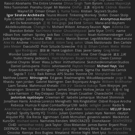
Rasool Abrahams
The Entire Universe
Dhruv Singh
Tom Byrom
Łukasz Majorczyk
Niko Tuononen
Pranshu Goyal
Mr Malone
OnPui
王庚
극단수작
Cédrick
Maxime
Wayne120
Omair Omari
L
Yuma Taesu
Kristian
Skyzee's Studio
Igor Sirotov Architects
Teunis Woord
Tinkering Monkey
Stefan
Devan Stolp
Rylai Crestfall
Josh Bishop
xuchang jiang
Hlynur G Asgeirsson
Anonymous Axolotl
Art Ov Nekromorph
正 明
Felix gogo
Joe Ford
Simon
Mana and Mayhem
Abdelkouddouss
ChengXi Yu
Michael Wilson
Amaury Faucon
Njan
Adenta Dar
Brandon Belisle
Karl-Heinz Köster
Ghoulishlycool
Jarle Styve
DHFG
name
Håkan Fors
nathan
Spidey
Jack Rao
Cristian Vigliano
Noah Kollmannsberger
Lutz
Jude Matanguihan
Tezuka
ETM
daraku
Marcin Biernat
LegoMilkMalik
miaukenzie
Alex Vo
Andrew
Horald Bartoldt
ttitim Tang
sahin
Ulises Maldonado
Ben Carlisle
Jake Messer
Exacute3D
Piotr Sztucki-Szewców
주호 정
Ethan Cohen
Metix
Winter
Igor Rodriguez
朋弥 林
Hank Logsdon
Elias
Javier Garay
Greg Miller
Wonder Lizard588
Gliese 570
Wiola Miszczak
Irina
Олег Гладков
凌太 上村
hullin thierry
Jackson L.
Harri Myllynen
Bojan Kostovic
Owen Connor
Gabriel Chvyrev
Wixer
Wasu Ju'Nior
mrthethatone
SketchedAnimationStudios
Daniel Larios-parra
Pablo
selvinsworld
Payton Heniser
Michael Hays
Vae
Bryan Kirkwood
Worthington
Creating Simpires
Sigma Eta
Matthias Carrick
Sagida T
Eddy
Raik Remus
APS Studio
Yvonne Ott
Menyhárt Marcell
Matthew Lowery
MrIncognito
Ed garas
Realmwrights
MikusMasquerade
jorge R
Ns
Khaidu
ryan jordan
Gabriel Malmgren
Dan Bojorquez Angulo
Williem McWhorter
Liam Tanaka
Mahmoud Khetabi
יניב חלה
Sladana Vukoja
Tom Weijnjes
jen
Danarogon
Streemer
Eli Mason
James Simpson
Hollow_Jenza
eje
지환 이
log
luke harrison
C
Ray Delapaz
Dmytro
Noah Couallier
Character34
indiiglo
Javlonbek rajabbayev
Crewman 47
Isabelle Lamarque
Michael Shimniok
Jonathan Harris
Andrea Lorenzo Mereghetti
Nils Ringlstetter
Osbiel Roque Arocha
Rebecca
Humza R Iqbal CombatNinja1269
laddc
sellig64
Javier
Radix N
Ariel Ilmari Kajava
Brandon DeLauney
Geoff Allen
Kamran Kadirov
MELUIP Store
Alpha3
Spotty Spotty YQ
TrixMix
Julian Quintero
julian reyes
Nareon
claytpn
Alquiler PS5
Era Rerza
bjgrimoari
Caleb Mcmullen
giovanni varani
Mackenzie
KuroShi
michael sierra
Nameless Renders
MMDCRAZED
DivineXavier
DEATHSTEED
Cli4D
vamsidhar reddy
Jack Taylor
Olov Melander
James Barrie
Bryant Price
DEEPNOX
Pen
Michael Koschmieder
pato dlgv
Wrinkly Blink
Ruben
Jesper Elling
Onooka
Kseniya
Boo Bugless
Mesaland
Winter Night
Mert İyiiz
forrobloxdev