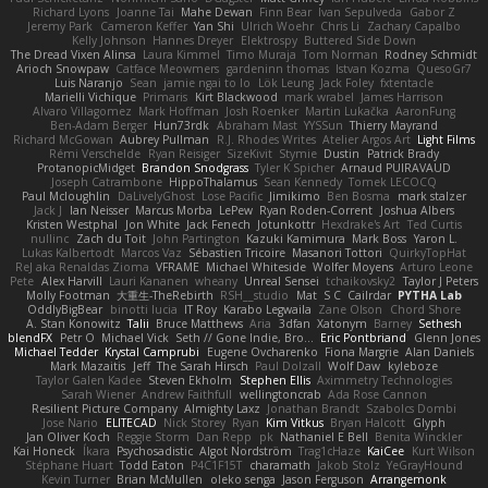
Richard Lyons
Joanne Tai
Mahe Dewan
Finn Bear
Ivan Sepulveda
Gabor Z
Jeremy Park
Cameron Keffer
Yan Shi
Ulrich Woehr
Chris Li
Zachary Capalbo
Kelly Johnson
Hannes Dreyer
Elektrospy
Buttered Side Down
The Dread Vixen Alinsa
Laura Kimmel
Timo Muraja
Tom Norman
Rodney Schmidt
Arioch Snowpaw
Catface Meowmers
gardeninn thomas
Istvan Kozma
QuesoGr7
Luis Naranjo
Sean
jamie ngai to lo
Lök Leung
Jack Foley
fxtentacle
Marielli Vichique
Primaris
Kirt Blackwood
mark wrabel
James Harrison
Alvaro Villagomez
Mark Hoffman
Josh Roenker
Martin Lukačka
AaronFung
Ben-Adam Berger
Hun73rdk
Abraham Mast
YYSSun
Thierry Mayrand
Richard McGowan
Aubrey Pullman
R.J. Rhodes Writes
Atelier Argos Art
Light Films
Rémi Verschelde
Ryan Reisiger
SizeKivit
Stymie
Dustin
Patrick Brady
ProtanopicMidget
Brandon Snodgrass
Tyler K Spicher
Arnaud PUIRAVAUD
Joseph Catrambone
HippoThalamus
Sean Kennedy
Tomek LECOCQ
Paul Mcloughlin
DaLivelyGhost
Lose Pacific
Jimikimo
Ben Bosma
mark stalzer
Jack J
Ian Neisser
Marcus Morba
LePew
Ryan Roden-Corrent
Joshua Albers
Kristen Westphal
Jon White
Jack Fenech
Jotunkottr
Hexdrake's Art
Ted Curtis
nullinc
Zach du Toit
John Partington
Kazuki Kamimura
Mark Boss
Yaron L.
Lukas Kalbertodt
Marcos Vaz
Sébastien Tricoire
Masanori Tottori
QuirkyTopHat
ReJ aka Renaldas Zioma
VFRAME
Michael Whiteside
Wolfer Moyens
Arturo Leone
Pete
Alex Harvill
Lauri Kananen
wheany
Unreal Sensei
tchaikovsky2
Taylor J Peters
Molly Footman
大重生-TheRebirth
RSH__studio
Mat
S C
Cailrdar
PYTHA Lab
OddlyBigBear
binotti lucia
IT Roy
Karabo Legwaila
Zane Olson
Chord Shore
A. Stan Konowitz
Talii
Bruce Matthews
Aria
3dfan
Xatonym
Barney
Sethesh
blendFX
Petr O
Michael Vick
Seth // Gone Indie, Bro...
Eric Pontbriand
Glenn Jones
Michael Tedder
Krystal Camprubi
Eugene Ovcharenko
Fiona Margrie
Alan Daniels
Mark Mazaitis
Jeff
The Sarah Hirsch
Paul Dolzall
Wolf Daw
kyleboze
Taylor Galen Kadee
Steven Ekholm
Stephen Ellis
Aximmetry Technologies
Sarah Wiener
Andrew Faithfull
wellingtoncrab
Ada Rose Cannon
Resilient Picture Company
Almighty Laxz
Jonathan Brandt
Szabolcs Dombi
Jose Nario
ELITECAD
Nick Storey
Ryan
Kim Vitkus
Bryan Halcott
Glyph
Jan Oliver Koch
Reggie Storm
Dan Repp
pk
Nathaniel E Bell
Benita Winckler
Kai Honeck
Íkara
Psychosadistic
Algot Nordström
Trag1cHaze
KaiCee
Kurt Wilson
Stéphane Huart
Todd Eaton
P4C1F15T
charamath
Jakob Stolz
YeGrayHound
Kevin Turner
Brian McMullen
oleko senga
Jason Ferguson
Arrangemonk