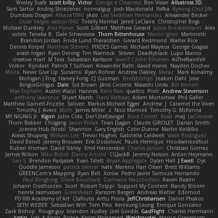
Wesley Scafe
scott bilby
Victor
George e Chianese
Ben Visser
Albatross 3D
Sam Sartor
Andrej Striezenec
normalguy
Josh Macdonald
Pafka
Byeong Chul JIN
Dumbass Dragon
Alkaza1996
jAde
Lea Seidman Hernandez
Alexander Becker
Oscar Vargas
sastun1962
Totally Normal
Jared LeClaire
Christopher Bogs
Michael Dunkley
Alex Hyner
Scott Gilbert
Matthew Gerard
Julius Brockelmann
Alex
sotiris
Teneka B.
Dale Schwiesow
Thom Rittenhouse
Marcin Ignac
Martinotti
Brandon Jordan
Frode Lund Tharaldsen
Gerard Redmond
Walter Rice
Dennis Korpel
Matthew Stevens
PIXDES Games
Michael Mayeux
George Giagias
arash tirgari
Ryan Dening
Tim Warnock
Steven
Deadlyblack
Lupo Marcio
creative mart
M Tera
Sebastian Karlsson
Iaian7 / John Einselen
AsTheRainFell
Volkor
Rijndael
Patrick T Sullivan
Alexander Rath
david mares
Nayden Dochev
Moira
Never Give Up
Sunamii
Ryan Rohrer
Andrew Oakley
Maraz
Mark Kohalmy
Michigan J Frog
Harvey Fong
CJ Guzman
Beefyblimps
Joakim Dahl
Jose
BingusGringus
Dale
Sid Brown
Jānis Circenis
Masashi Ueda
Bill Kinnon
Max Topham
Austin Walzl
Hannes
Rens Bais
qualtro
Piotr
Andrew Stevenson
anthony lawrence
Stuart Marsh
Frans Verbaas
Adam Murtomaa
Phil Galler
Matthew Garnett-Frizelle
Saliven
Markus Michael Egger
Andrew
J
Caramel the Vixen
Timothy J. Aveni
Moth
James Miller
z
Nico Marniok
Timothy G. McKenna
MY.NIGNIG Jr.
Kigon
John Cido
Der12teEisvogel
Brad Corlett
Basti
maj
LaCimaise
Thom Bakker
Chogang
Jason Pielak
Tiran Dagan
Claude GIROLET
Darian Smith
Joenne Hub-Strobl
Shannon
Gary English
Colin Dunne
Martin Koťátko
Alexis Shuping
William Lee
Trevor Hughes
Gabriella Caldwell
Vasili Rodriguez
David Beneš
Jeremy Brouwer
Erik Dodolović
Paulo Henrique
Hoodwinkedfool
Ruben Vroman
David Sibley
Emil Herzenstiel
Charles Janson
Christian Gomez
James Wilson
Niko Bidoli
Danny Arnold
CGJackB
Jeremy Nelson
Anton Heymann
Leo S
Brendon Padjasek
Evan Tillett
Bryan Applegate
Dylan Hall
J Ewell
Dys
Quddle Jameson
patrick siemer
nate
Mareno Harr Olsen
Brett Williams
GREENCom'e Mapping
Ryan Bell
Xcrow
Pedro Javier Somoza Hernando
Paul Klingberg
Olivié Bouchard
Damiano Mazzocchini
Raven Realm
Johann Oosthuizen
Scott
Robert Tolppi: Support My Content
Randy Bloom
henrik rasmussen
Greenheart
Ransom Bergen
Andreas Wetter
Edomod
PD100 Academy of Art
Clafoutis
Arttu Piisila
JeffChristiansen
Daniel Phakos
SETH WEBER
Sebastian Witt
Tom Pike
Kenleung Leung
Enrique Gonzalez
Zack Bishop
Rouge guy
brandon dudley
Joel Gordils
GadFlight
Charles Herrmann
Justin
LvH
K Anon
Richie
Karim Mohamed
Weichnudel
Marcus Grennborg