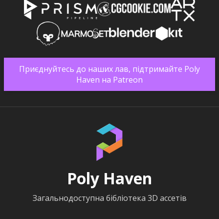
Приєднуйтесь до наших лав, підтримайте Poly
Haven на Patreon
Poly Haven
Загальнодоступна бібліотека 3D ассетів