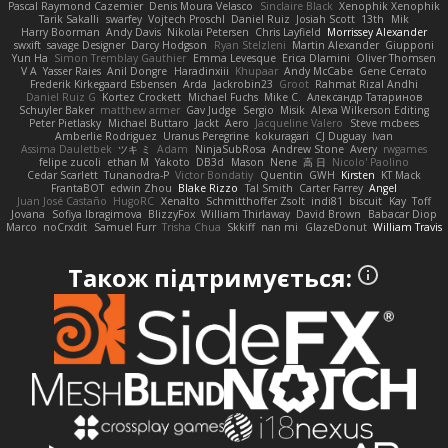
Pascal Raymond Cazemier
Denis Moura Velasco
Sinclaire Black
Xenophik Xenophik
Tarik Sakalli
swarfey
Vojtech Proschl
Daniel Ruiz
Josiah Scott
13th
Mik
Harry Boorman
Andy Davis
Nikolai Petersen
Chris Layfield
Morrissey Alexander
swxift
savage Designer
Darcy Hodgson
Ryan Stelzleni
Martin Alexander
Giupponi
Yun Ha
Simon Tremblay Gauthier
Emma Levesque
Erica Dlamini
Oliver Thomsen
V A
Yasser Raies
Anil Dongre
Haradinxiii
Khupaar
Andy McCabe
Gene Cerrato
Frederik Kirkegaard Esbensen
Arda
Jackrobin23
Groot
Rahmat Rizal Andhi
Daniel Ruiz G
Kortez Crockett
Michael Fuchs
Mike C.
Александр Татаринов
Schuyler Baker
matthew armer
Gav Judge
Sergio
Misik
Alexa Wilkerson Editing
Peter Pietlasky
Michael Buttaro
Jackt
Aero
Jacqueline Valero
Steve mcbees
Amberlie Rodriguez
Uranus Peregrine
kokuragari
CJ Duguay
Ivan
Assima Dauletbek
ツキ ミ
Adam
NinjaSubRosa
Andrew Stone
Avery
rwgames
felipe zucoli
ethan M
Yakoto
DB3d
Mason
Nene
高 日
Nicolo' Paolino
Cedar Scarlett
Tunanodra-P
Victor Bondatiy
Quentin
GWH
Kirsten
KT Mack
FrantaBOT
edwin Zhou
Blake Rizzo
Tal Smith
Carter Farrey
Angel
Juan José Castaño
HugoRC
Xenalto
Schmitthoffer Zsolt
indi81
biscuit
Kay
Toff
Jovana
Sofiya Ibragimova
BlizzyFox
William Thirlaway
David Brown
Babacar Diop
Marco
noCrxdit
Samuel Furr
Trisha Chua
Skkiff
nan mi
GlazeDonut
William Travis
Також підтримується: