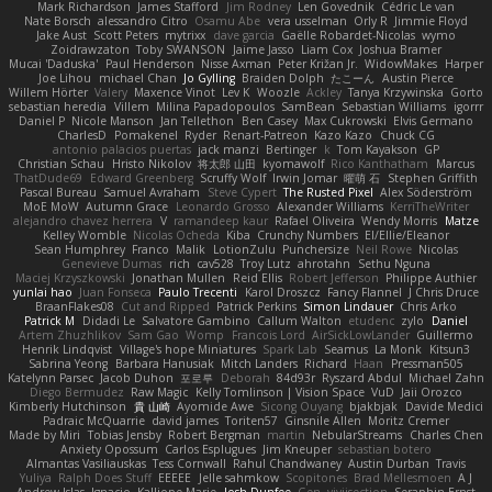
Mark Richardson
James Stafford
Jim Rodney
Len Govednik
Cédric Le van
Nate Borsch
alessandro Citro
Osamu Abe
vera usselman
Orly R
Jimmie Floyd
Jake Aust
Scott Peters
mytrixx
dave garcia
Gaëlle Robardet-Nicolas
wymo
Zoidrawzaton
Toby SWANSON
Jaime Jasso
Liam Cox
Joshua Bramer
Mucai 'Daduska'
Paul Henderson
Nisse Axman
Peter Križan Jr.
WidowMakes
Harper
Joe Lihou
michael Chan
Jo Gylling
Braiden Dolph
たこーん
Austin Pierce
Willem Hörter
Valery
Maxence Vinot
Lev K
Woozle
Ackley
Tanya Krzywinska
Gorto
sebastian heredia
Villem
Milina Papadopoulos
SamBean
Sebastian Williams
igorrr
Daniel P
Nicole Manson
Jan Tellethon
Ben Casey
Max Cukrowski
Elvis Germano
CharlesD
Pomakenel
Ryder
Renart-Patreon
Kazo Kazo
Chuck CG
antonio palacios puertas
jack manzi
Bertinger
k
Tom Kayakson
GP
Christian Schau
Hristo Nikolov
将太郎 山田
kyomawolf
Rico Kanthatham
Marcus
ThatDude69
Edward Greenberg
Scruffy Wolf
Irwin Jomar
曜萌 石
Stephen Griffith
Pascal Bureau
Samuel Avraham
Steve Cypert
The Rusted Pixel
Alex Söderström
MoE MoW
Autumn Grace
Leonardo Grosso
Alexander Williams
KerriTheWriter
alejandro chavez herrera
V
ramandeep kaur
Rafael Oliveira
Wendy Morris
Matze
Kelley Womble
Nicolas Ocheda
Kiba
Crunchy Numbers
El/Ellie/Eleanor
Sean Humphrey
Franco
Malik
LotionZulu
Punchersize
Neil Rowe
Nicolas
Genevieve Dumas
rich
cav528
Troy Lutz
ahrotahn
Sethu Nguna
Maciej Krzyszkowski
Jonathan Mullen
Reid Ellis
Robert Jefferson
Philippe Authier
yunlai hao
Juan Fonseca
Paulo Trecenti
Karol Droszcz
Fancy Flannel
J Chris Druce
BraanFlakes08
Cut and Ripped
Patrick Perkins
Simon Lindauer
Chris Arko
Patrick M
Didadi Le
Salvatore Gambino
Callum Walton
etudenc
zylo
Daniel
Artem Zhuzhlikov
Sam Gao
Womp
Francois Lord
AirSickLowLander
Guillermo
Henrik Lindqvist
Village's hope Miniatures
Spark Lab
Seamus
La Monk
Kitsun3
Sabrina Yeong
Barbara Hanusiak
Mitch Landers
Richard
Haan
Pressman505
Katelynn Parsec
Jacob Duhon
포로루
Deborah
84d93r
Ryszard Abdul
Michael Zahn
Diego Bermudez
Raw Magic
Kelly Tomlinson | Vision Space
VuD
Jaii Orozco
Kimberly Hutchinson
貴 山崎
Ayomide Awe
Sicong Ouyang
bjakbjak
Davide Medici
Padraic McQuarrie
david james
Toriten57
Ginsnile Allen
Moritz Cremer
Made by Miri
Tobias Jensby
Robert Bergman
martin
NebularStreams
Charles Chen
Anxiety Opossum
Carlos Esplugues
Jim Kneuper
sebastian botero
Almantas Vasiliauskas
Tess Cornwall
Rahul Chandwaney
Austin Durban
Travis
Yuliya
Ralph Does Stuff
EEEEE
Jelle sahmkow
Scopitones
Brad Mellesmoen
A J