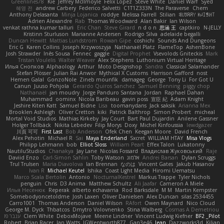
Greenlines78
Kie
Jeffrey McIlmoyle
Felix Lopez
Steve White
Daniel Warf
Syed
혜영 전
andrew Carbery
Federico Salvetti
C1T1Z333N
The Paraverse
Chem
Anthony Delasanta
Minja Lojanica
roddye
Melissa Farrell
Stilian
ꌃ꒒ꀎꋪꋪꌩ ꀘꈤꀤꁅꃅ꓄
Adrien Alexandre
Rab
Thomas Woodward
Alan Bakir
Ian Wilson
venkat rathna kumar talluri
Eric Chan
Steve Girard
n d o n
思涵 王
captkiro
N-JELLY
Kristinn Sturluson
Marianne Andersen
Rodrigo Silva
adelaide begalli
Duncan Hewitt
Mattias Lundstrom
Rowan Gipe
coshichi
Sounds And Dungeons
Eric G
Karen Collins
Joseph Krzywoszyja
Nathanaël Platz
FlameTop
AshenBone
Josh Strawder
Inês Sousa
Fennec
gaggle
Digital Prophet
Vsevolods Gniteckis
Mark
Tristan Voulelis
Walter Weaver
Alex Stephens
Luthonium Virtual Heritage
Илья Снопков
Alphaology
Arthur
Moto Designshop
Sandra
Classical Salamander
Stefan Plösser
Julian Rai Anwor
Mythical X Customs
Harrison Gafford
nost
Hemen Galal
GonzoNole
Zineb mounfik
damageg
George
Tony Li
For Got U
Canun
Juuso Pohjola
Gerardo Quiros Sanchez
Samuel Benning
piggy chop
Nathanaël
jan moudry
Jorge Panduro Santana
Jordan
Raphael Dahan
Muhammad
oominx
Nicola Baribeau
gavin poss
宣臣 紀
Adam Knight
Jeshire Kiten Katt
Samuel Bidne
Lisa
toomanydans
Jack saksik
Arianna Mex
Brooklen Ashleigh
Oliver Cretton
kiki
Patrick Balthrop
Simon Probert
micheal
Mortal Void Studios
Mathias Kirkeby
Jay Court
Bart Paul Dujardin
Anilene Gassner
Holger Tollbäck
Nikita Lebedev
Filip Morys
Doxy
Michel Kinfoussia
lewdgazer
川頁 可可
First Last
Bob Anderson
Ofek Chen
Keegan Moore
David French
Alex Pehotin
Michael R
Sai
Maya Enderland
Sxcret
WILLIAM HTAY
Misa Vlogs
Philipp Lehmann
bob
Elliot Sloss
William Peart
Effex Talon
Lukatonny
NautiluStudios
Chanakya
Jay Lane
Nicolas Fossard
Владислав Жуковський
Raje
Daviid Enzo
Carl-Simon Sahlin
Toby Watson
אלמוג
Andrei Barsan
Dylan Scruggs
Trul Trulsen
Maria Diavolova
Ian Brennan
なのは
Vincent Gates
Jakub Hasanov
Ivan R
Michael Keutel
Ishika
Coast Light Media
Hiromi Uematsu
Marco Scala Bertolin
Antonio
NocturnalKestrel
Markus Trappe
Tyler Nichols
penguin
Chris
D3 Anima
Matthew Schultz
Ali Jaafar
Cameron A Miele
Илья Несенюк
Reperak
alberto echavarria
Rod Barksdale
M M
Martin Kempster
Somebodyoncetoldme
Josh Laxen
Oliver Danielsen
Alex Duncan
silas 2534455
Carro1001
Thomas Anderson
Daniel Wilson
RAfort
Owen Maynard
Nico Cloud
George M. Dyck
Thbatcos
Dmytro Volovnenko
Stina Walberg
Cosmas A Demetriou
ענבר פז
Clem White
DeboxMojave
Meene Lindner
Vincent Ludwig Kiefner
BF2 _Pilot
Robert
Brian Racer
Ian Watts
JGWentworth877
Gan3e46
Jean
Dazzworks3d
Kilian