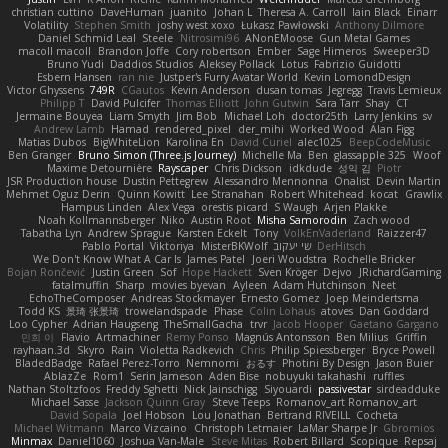
christian cuttino
DaveHuman
juanito
Johan L
Theresa A. Carroll
Iain Black
Einarr
Volatility
Stephen Smith
joshy west xoxo
Łukasz Pawłowski
Anthony Dilmore
Daniel Schmid Leal
Steele
Nitrosimi96
ANonEMoose
Gun Metal Games
macoll macoll
Brandon Joffe
Cory robertson
Ember
Sage Himeros
Sweeper3D
Bruno Yudi
Daddios Studios
Aleksey Pollack
Lotus
Fabrizio Guidotti
Esbern Hansen
ran nie
Justper's Furry Avatar World
Kevin LomondDesign
Victor Ghyssens
749R
CGautos
Kevin Anderson
dusan tomas
Jegregg
Travis Lemieux
Philipp T
David Pulcifer
Thomas Elliott
John Gutwin
Sara Tarr
Shay
CT
Jermaine Bouyea
Liam Smyth
Jim Bob
Michael Loh
doctor25th
Larry Jenkins
sv
Andrew Lamb
Hamad
rendered_pixel
der_mihi
Worked Wood
Alan Figg
Matias Dubos
BigWhiteLion
Karolina En
David Curiel
alec1025
BeepCodeMusic
Ben Granger
Bruno Simon (Three.js Journey)
Michelle Ma
Ben
glassapple 325
Woof
Maxime Detournière
Rayscaper
Chris Dickson
idkdude
성익 김
Piotr
JSR Production house
Dustin Pettegrew
Alessandro Mennonna
Onalist
Devin Martin
Mehmet Oguz Derin
Quinn Kowitt
Lee Stranahan
Robert Whitehead
kocat
Grawlix
Hampus Linden
Alex Vega
orestis picard
S Waugh
Arjen Plakke
Noah Kollmannsberger
Niko
Austin Root
Misha Samorodin
Zach wood
Tabatha Lyn
Andrew Sprague
Karsten Eckelt
Tony
VolkEnVaderland
Raizzer47
Pablo Portal
Viktoriya
MisterBKWolf
שי יעקוב
DerHitsch
We Don't Know What A Car Is
James Patel
Joeri Woudstra
Rochelle Bricker
Bojan Rončević
Justin Green
Sof
Hope Hackett
Sven Kröger
Dejvo
JRichardGaming
fatalmuffin
Sharp
movies byevan
Ayleen
Adam Hutchinson
Neet
EchoTheComposer
Andreas Stockmayer
Ernesto Gomez
Joep Meindertsma
Todd KS
景琦 张景琦
trowelandspade
Phase
Colin Lohaus
atoves
Dan Goddard
Loo Cypher
Adrian Haugseng
TheSmallGacha
trvr
Jacob Hooper
Gaetano Gargano
민희 이
Flavio
Artmachiner
Remy Ponso
Magnús Antonsson
Ben Milius
Griffin
rayhaan.3d
Skyro
Rain
Violetta Radkevich
Chris
Philip Spiessberger
Bryce Powell
BladedBadge
Rafael Perez-Torro
Nemnomi
おるす
Photini By Design
Jason Buier
AblazZe
Rom1
Serin Jameson
Aden Bise
nobuyuki takahashi
ruffles
Nathan Stoltzfoos
Freddy Sghetti
Nick Jainschigg
Siyouardi
passivestar
sirdeadduke
Michael Sasse
Jackson Quinn Gray
Steve Teeps
Romanov_art Romanov_art
David Sopala
Joel Hobson
Lou Jonathan
Bertrand RIVEILL
Cocheta
Michael Witmann
Marco Vizcaino
Christoph Letmaier
LaMar Sharpe Jr
Gbromios
Minmax
Daniel1060
Joshua Van-Male
Steve Mitas
Robert Billard
Scopique
Repsaj