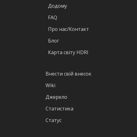
Додому
FAQ
Про нас/Контакт
Блог
Карта світу HDRI
Внести свій внесок
Wiki
Джерело
Статистика
Статус