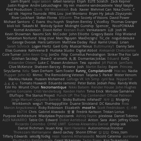
Liam Bryant
sagar sasson
rafael naranjo
Elijah
ELITE Scratch
Zack Kepner
Justin Rogow
Andre Labuschagne
lily ren
maxime vandecasteele
Vasyl Vasyliv
Post Production
Zbob
VW Winterstein
Bob
Xavier
Mehmet Can
Nika Domi
C
xd Idk
Hajime Tsunoda
FRNL Lou
Joel Montano
Bryan Hy
Jakub Zbyszynski
River Lockhart
Stefan Florea
MStorm
The Society of Visions
David Power
Michael Santoro
C. Evans
thu huynh
Stephen Bentley
I_ViceRoy
Thomas Granger
bloli loli
Takashi M.
Melody Spiker
Midnight Gunship
Spencer_
NicoPOWAAA
Kornel Anderson
Dixon Keller
Keenan Rush
Venkataram
LLB
Josh W.
Kevin Showman
Naomi Soh
McCoder
John Elliotte
Gregory Basile
Filip Wieland
Sebastian Norlund
blog cruvi
Marc Nguyen
MaxDezignz
Tic_cle
nogutidaisuke
George Dvorak
Haris Lattirom
Matthew Daday
Paul
Kamil Uriasz
Lirian
Sarah Schrock
Logan Hertz
Gaël Gilly
Musical Nexus
Buttmunky1
Danny Sale
Elias Guevara
Kathreena B
Huitaka Studio
Digital Abbot
Aleksandr Chebotariov
Cole Turner
John Kevin Ong
JonDo
Filip
Cornellus Pendrahgon
Striker The Fox
Lale
Gökhan Sazdağı
Steve-0
el smells
丸 黒
Domantas Jokšas
Eduard
EvilQ
Alexander Olesen
Luke C
Shawn Anderson
Tess
opostol
Jiří Ptáček
JamTarts
Clive McKenzie
Shabeen Barzey - Browne
Josh
Martin Bailey
Espen
Princess
SiryuSama
Kelu
Sean Derham
Sam Fowler
Funny_ Compilation69
htai wu
Nadia
Pupper
John KD
Mimic
The Remodeling Veteran
Talyana S
Parker
Mister Venom
Markku Hakala
Hussien Mohamed
Gaforga VK
Ich Simp
cyril faia
Nipper1er
ふぇ えっ
Tomato Huwaidi
Eduardo ramirez
Peter Bates
Jediah Pesu
Randy Wells
Eilir Ho
Mrunit Churi
Necromantique
Nikki Balsem
Render House
John Hughes
James Gonzales
Cristi Vanderburg
Kaeden Hahn
Timo Erick
Miroslav Šamánek
EfulTopo
The Starius Project
Punch UP: The Top Contender! Official Patreon
Jorge Manuel Cappello Barreto
Sticky Buttons
iiiFahad7
재우 김
Morgsley
Workbench
wegu1
TheHappyElite
Duane Strickland
DC Kasundra
Ross
Marcin Anyszkiewicz
Ricky Robinson
Elizabeth
moot1n
Scott Fredrickson
仁 小野
kb714
Chris
Gabriel Alvarado
哲 董
Fredrik Karlsson
Tristan Lorius
Purpose Architecture
Władysław Pryszczarek
Ashley Fayers
plexlexia
Daniel Tidemo
ALEX NAVARRO
Table On
Edward
Didier Aerlebout
Anton
Sara
Alan
Jeffrey Olson
Riccardo Colombo
OHNE LIMIT
Gionea Alexandru Daniel
philip sisk
Daniel Richman
Ieuan King
Karri Haranko
Autonomous Frontier
Thokozani Mahlanyane
david cachay
Shonn Effner
얍 얍얍
Oreo_tism
Tiffany Edwards
iaksdfg fodkg
ressii
Ioannis Athanasiadis
Nicolò Caterina
aureliana
Khuthadzo Ratshilumela
Grant Mckenney
Tadin Brego
Koji Tsukamoto