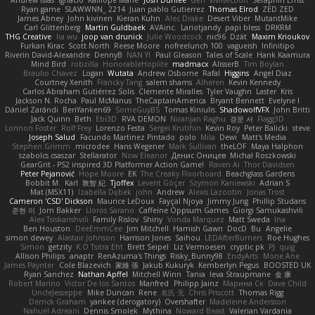
Andrew Islas
Ignacio
Kalliope Marie
Josh Dunfee
Gen
viviisection
Seraphin Ernst
Ryan game
SLAWWNN_ 2214
Juan pablo Gutierrez
Thomas Elrod
ZED ZED
James Abney
John kivinen
Kieran Kuhn
Alec Drake
Desert Viber
MutantMike
Carl Glittenberg
Martin Guldbaek
AVAinc.
Lariotjandy
papi bless
DRKRM
THG Creative
lia wu
joop van drunick
Julie Woodcock
nic96
Dzät
Maxim Krioukov
Furkan Kirac
Scott North
Reese Moore
nofreelunch 100
vagueish
Infinitipo
Riverin David-Alexandre
DennyB
NAN YI
Paul Gleason
Tales of Scale
Hank Kaamura
Mind Bird
robzilla
HonorableHoplite
madmacx
AlisserB
Tim Boylan
Braulio Chavez
Logan
Wutata
Andrew Osborne
Rafal
Higgins
Angel Diaz
Courtney Xenith
Francky Tang
salem shams
Alheren
Kevin Kennedy
Carlos Abraham Gutiérrez Solis
Clemente Miralles
Tyler Vaughn
Laster
Kris
Jackson N. Rocha
Paul McManus
TheCaptainAmerica
Bryant Bennett
Evelyne I
Dániel Zarándi
BenYanken69
SomeGuyBS
Tomas Kiniulis
ShadowolfVFX
John Britti
Jack Quinn
Beth
Ebi3D
RVA DEMON
Niranjan Raghu
경문 서
Flagg3D
Lonnon Foster
Rolf Frey
Lorenzo Festa
Sergei Krutihin
Kevin Roy
Peter Balicki
steve
Joseph Salud
Facundo Martinez Pintado
polo
Mila
Dewi
Matt's Media
Stephen Grimm
microdee
Hans Wegener
Mark Sullivan
theLOF
Maya Halphon
szabolcs csaszar
Stellarator
Now Eleanor
Денис Оницев
Michał Roszkowski
GearGrit - PS2 inspired 3D Platformer Action Game!
Raven Ai
Thor Davidsen
Peter Pejanović
Hope Moore
EK
The Creaky Floorboard
Beachglass Gardens
Bobbit M.
Karl
敦智 紀
Tjoffex
Levent Göçer
Szymon Kaniewski
Adrian S
Mat (M5X11)
Izabella Dębek
john
Andrew
Alexis Lazootin
Jonas Trost
Cameron 'CSD' Dickson
Maurice LeDoux
Fayçal Njoya
Jimmy Jung
Phillip Studans
준현 이
Jorn Bakker
Lloros Sarano
Caffeine Oppsum Games
Giorgi Samukashvili
Alex Tsiskarishvili
Family Rislov
Shiny
Vonda Marquez
Matt Sweda
Ina
Ben Houston
DeeEmmCee
Jim Mitchell
Hamish Gawn
DocD
Bu
Angelie
simon dewey
Alastair Johnson
Harrison Jones
Saihou
LEDAfterBurners
Roe Hughes
Simon
getzity
K.O Tsitra Eht
Brett Seipel
Liz Vermoesen
cryptic pk
PJ
quig
Allison Philips
anaptr
RenAzuma's Things
Risky_Bunny98
EndyArts
Mone Ane
James Paynter
Cole Blazevich
家維 張
Jakub Kukuryk
Kemberlyn Pegus
BOOSTED UK
Ryan Sanchez
Nathan Apffel
Mitchell Winn
Tania
Ieva Straupmane
金 康
Robert Marino
Victor De los Santos
Manfred
Philipp Jainz
Марина Ск
Dave Child
UncleJesseppe
Mike Duncan
Rene
名氏 无
Chris Priscott
Thomas Rigg
Derrick Graham
yankee (derogatory)
Overshafter
Madeleine Andersson
Nahuel Adreani
Dennis Smolek
Mythina
Noward Beast
Valerian Vardania