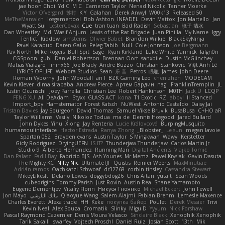
jae hoon Choi
Yd C
M C
Cameron Taylor
Nenad Nikolic
Tanner Moerke
Victor Ofvergard
苏打
K Y
Galahan
Derek Anwyl
W00k13
Released 50
MeTheManwich
iosgamertool
Bob Ashton
INFADEL
Devin Mattox
Jon Martello
Jan
Wyatt Sui
LesterCovax
Cue
tran tuan
Bad Radish
Sebastian
暁子 清水
Dan Wheatley
Md. Wasif Anjum
Lewis of the Rat Brigade
Juan Pinilla
My Name
Iggy
Terifict
Kiddow
simsterns
Olivier Babet
Brandon Wilkie
BlackSkyNinja
Pavel Karapud
Daren Gallo
Peleg Tabib
Null
Cole Johnson
Joe Bergmann
Pav North
Mike Rogers
Bull Spit
Sage
Ryan Kirkland
Luke White
Yannick
falgn0n
CGSpoon
gubi
Daniel Robertson
Brennan Oort
sanxbile
Dustin McGlinchey
Matias Vialagro
lininx66
Joe Brady
Andre Buzzo
Christian Stankovic
Việt Anh Lê
LYRICS OF LIFE
Webora Studios
Sean
乐 音
Petros
眠瓏
James
John Deere
Roman Vyborny
John Woodall
an l
BZK Gaming Leo
chen zhen
MODECAM
Kevin Klever
dima sirababa
Andrew Pierce
Артем Бардин
nagi
FranklinTremplin
JL
Iustin Ocunschi
Joey Parrella
Christian Lee
Robert Hankinson
M0TH
Jack Ü
LCQP
FENG XU
Ali DeAdam
Styxx
GLASS ACT
kona
T1 Exotic
RZ
abby!
ll Stanced
Import_bpy
Hamsternator
Forest Katsch
NuWest
Antonio Castaldo
Daisy Jai
Tristan Davies
Jay Spurgeon
David Thomas
Samuel Vikse Bruvik
BusaBusa
C+HO aR
Taylor Williams
Vasily
Nikoloz Todua
ma de
Dennis Hosgood
Jared Bullard
John Dykes
Yihui Xiong
Jay Renteria
Lucie Královcová
BurpingMusquito
humansoulinterface
Hector Estrada
Ranya Zhong
_Blobster_
Le sun
megan lavoie
Spartan 052
Brayden evans
Austin Taylor
S Mingkwan
Wawy
Kerstetter
Gicly Rodríguez
DryingUEFN
IS IT?
Thunderjaw Thunderjaw
Carlos Martin Jr
Studio 9
Alberto Hernandez
Running Man
Digital Ancients
Vlajko Tomić
Dan Palasz
Fadil Bay
Fabricio BJS
Ash Younes
Mr Memz
Paweł Krysiak
Gavin Dasuta
The Mighty KC
Nifty Nic
UltimateTJF
Quistis
Reinier Weerts
MaxMinutiae
Adrián ramos
Oachkatzl Schwoaf
dr32768
corbin tinsley
Cassandra Stewart
MikeyLikesIt
Delano Lowes
doggybdog26
Chris Aitan
yuta t
Sean Woods
cubeorigins
Tommy Parish
Just Rovin
Austin Rea
Shane Yamamoto
Eugene Dementjev
Vitaliy Florin
Никуся Гноянко
Michael Eckert
John Fewell
Jon Mayo
مالك البلوشي
Qiaoyue Wang
Salem Alajmi
Fabian Brehm
Lemesle Maxence
Charles Everett
Alexa trade
HH
Keke
покупка байер
Poulet
Derek Messier
Trivi
Kevin Neal
Alex Souza
Cromatik
Slinky
Migu D
Yyyum
Nick Forshaw
Pascal Raymond Cazemier
Denis Moura Velasco
Sinclaire Black
Xenophik Xenophik
Tarik Sakalli
swarfey
Vojtech Proschl
Daniel Ruiz
Josiah Scott
13th
Mik