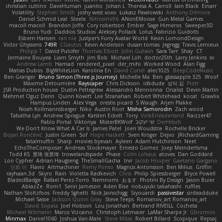
christian cuttino
DaveHuman
juanito
Johan L
Theresa A. Carroll
Iain Black
Einarr
Volatility
Stephen Smith
joshy west xoxo
Łukasz Pawłowski
Anthony Dilmore
Daniel Schmid Leal
Steele
Nitrosimi96
ANonEMoose
Gun Metal Games
macoll macoll
Brandon Joffe
Cory robertson
Ember
Sage Himeros
Sweeper3D
Bruno Yudi
Daddios Studios
Aleksey Pollack
Lotus
Fabrizio Guidotti
Esbern Hansen
ran nie
Justper's Furry Avatar World
Kevin LomondDesign
Victor Ghyssens
749R
CGautos
Kevin Anderson
dusan tomas
Jegregg
Travis Lemieux
Philipp T
David Pulcifer
Thomas Elliott
John Gutwin
Sara Tarr
Shay
CT
Jermaine Bouyea
Liam Smyth
Jim Bob
Michael Loh
doctor25th
Larry Jenkins
sv
Andrew Lamb
Hamad
rendered_pixel
der_mihi
Worked Wood
Alan Figg
Matias Dubos
BigWhiteLion
Karolina En
David Curiel
alec1025
BeepCodeMusic
Ben Granger
Bruno Simon (Three.js Journey)
Michelle Ma
Ben
glassapple 325
Woof
Maxime Detournière
Rayscaper
Chris Dickson
idkdude
성익 김
Piotr
JSR Production house
Dustin Pettegrew
Alessandro Mennonna
Onalist
Devin Martin
Mehmet Oguz Derin
Quinn Kowitt
Lee Stranahan
Robert Whitehead
kocat
Grawlix
Hampus Linden
Alex Vega
orestis picard
S Waugh
Arjen Plakke
Noah Kollmannsberger
Niko
Austin Root
Misha Samorodin
Zach wood
Tabatha Lyn
Andrew Sprague
Karsten Eckelt
Tony
VolkEnVaderland
Raizzer47
Pablo Portal
Viktoriya
MisterBKWolf
שי יעקוב
DerHitsch
We Don't Know What A Car Is
James Patel
Joeri Woudstra
Rochelle Bricker
Bojan Rončević
Justin Green
Sof
Hope Hackett
Sven Kröger
Dejvo
JRichardGaming
fatalmuffin
Sharp
movies byevan
Ayleen
Adam Hutchinson
Neet
EchoTheComposer
Andreas Stockmayer
Ernesto Gomez
Joep Meindertsma
Todd KS
景琦 张景琦
trowelandspade
Phase
Colin Lohaus
atoves
Dan Goddard
Loo Cypher
Adrian Haugseng
TheSmallGacha
trvr
Jacob Hooper
Gaetano Gargano
민희 이
Flavio
Artmachiner
Remy Ponso
Magnús Antonsson
Ben Milius
Griffin
rayhaan.3d
Skyro
Rain
Violetta Radkevich
Chris
Philip Spiessberger
Bryce Powell
BladedBadge
Rafael Perez-Torro
Nemnomi
おるす
Photini By Design
Jason Buier
AblazZe
Rom1
Serin Jameson
Aden Bise
nobuyuki takahashi
ruffles
Nathan Stoltzfoos
Freddy Sghetti
Nick Jainschigg
Siyouardi
passivestar
sirdeadduke
Michael Sasse
Jackson Quinn Gray
Steve Teeps
Romanov_art Romanov_art
David Sopala
Joel Hobson
Lou Jonathan
Bertrand RIVEILL
Cocheta
Michael Witmann
Marco Vizcaino
Christoph Letmaier
LaMar Sharpe Jr
Gbromios
Minmax
Daniel1060
Joshua Van-Male
Steve Mitas
Robert Billard
Scopique
Repsaj