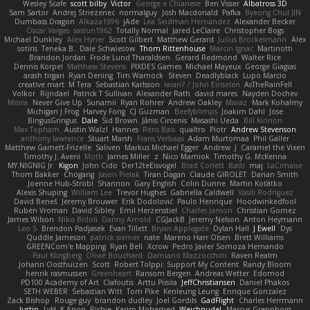
Wesley Scafe
scott bilby
Victor
George e Chianese
Ben Visser
Albatross 3D
Sam Sartor
Andrej Striezenec
normalguy
Josh Macdonald
Pafka
Byeong Chul JIN
Dumbass Dragon
Alkaza1996
jAde
Lea Seidman Hernandez
Alexander Becker
Oscar Vargas
sastun1962
Totally Normal
Jared LeClaire
Christopher Bogs
Michael Dunkley
Alex Hyner
Scott Gilbert
Matthew Gerard
Julius Brockelmann
Alex
sotiris
Teneka B.
Dale Schwiesow
Thom Rittenhouse
Marcin Ignac
Martinotti
Brandon Jordan
Frode Lund Tharaldsen
Gerard Redmond
Walter Rice
Dennis Korpel
Matthew Stevens
PIXDES Games
Michael Mayeux
George Giagias
arash tirgari
Ryan Dening
Tim Warnock
Steven
Deadlyblack
Lupo Marcio
creative mart
M Tera
Sebastian Karlsson
Iaian7 / John Einselen
AsTheRainFell
Volkor
Rijndael
Patrick T Sullivan
Alexander Rath
david mares
Nayden Dochev
Moira
Never Give Up
Sunamii
Ryan Rohrer
Andrew Oakley
Maraz
Mark Kohalmy
Michigan J Frog
Harvey Fong
CJ Guzman
Beefyblimps
Joakim Dahl
Jose
BingusGringus
Dale
Sid Brown
Jānis Circenis
Masashi Ueda
Bill Kinnon
Max Topham
Austin Walzl
Hannes
Rens Bais
qualtro
Piotr
Andrew Stevenson
anthony lawrence
Stuart Marsh
Frans Verbaas
Adam Murtomaa
Phil Galler
Matthew Garnett-Frizelle
Saliven
Markus Michael Egger
Andrew
J
Caramel the Vixen
Timothy J. Aveni
Moth
James Miller
z
Nico Marniok
Timothy G. McKenna
MY.NIGNIG Jr.
Kigon
John Cido
Der12teEisvogel
Brad Corlett
Basti
maj
LaCimaise
Thom Bakker
Chogang
Jason Pielak
Tiran Dagan
Claude GIROLET
Darian Smith
Joenne Hub-Strobl
Shannon
Gary English
Colin Dunne
Martin Koťátko
Alexis Shuping
William Lee
Trevor Hughes
Gabriella Caldwell
Vasili Rodriguez
David Beneš
Jeremy Brouwer
Erik Dodolović
Paulo Henrique
Hoodwinkedfool
Ruben Vroman
David Sibley
Emil Herzenstiel
Charles Janson
Christian Gomez
James Wilson
Niko Bidoli
Danny Arnold
CGJackB
Jeremy Nelson
Anton Heymann
Leo S
Brendon Padjasek
Evan Tillett
Bryan Applegate
Dylan Hall
J Ewell
Dys
Quddle Jameson
patrick siemer
nate
Mareno Harr Olsen
Brett Williams
GREENCom'e Mapping
Ryan Bell
Xcrow
Pedro Javier Somoza Hernando
Paul Klingberg
Olivié Bouchard
Damiano Mazzocchini
Raven Realm
Johann Oosthuizen
Scott
Robert Tolppi: Support My Content
Randy Bloom
henrik rasmussen
Greenheart
Ransom Bergen
Andreas Wetter
Edomod
PD100 Academy of Art
Clafoutis
Arttu Piisila
JeffChristiansen
Daniel Phakos
SETH WEBER
Sebastian Witt
Tom Pike
Kenleung Leung
Enrique Gonzalez
Zack Bishop
Rouge guy
brandon dudley
Joel Gordils
GadFlight
Charles Herrmann
Justin
LvH
K Anon
Richie
Karim Mohamed
Weichnudel
Marcus Grennborg