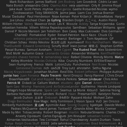
Mark Richardson
James Stafford
Jim Rodney
Len Govednik
Cédric Le van
Nate Borsch
alessandro Citro
Osamu Abe
vera usselman
Orly R
Jimmie Floyd
Jake Aust
Scott Peters
mytrixx
dave garcia
Gaëlle Robardet-Nicolas
wymo
Zoidrawzaton
Toby SWANSON
Jaime Jasso
Liam Cox
Joshua Bramer
Mucai 'Daduska'
Paul Henderson
Nisse Axman
Peter Križan Jr.
WidowMakes
Harper
Joe Lihou
michael Chan
Jo Gylling
Braiden Dolph
たこーん
Austin Pierce
Willem Hörter
Valery
Maxence Vinot
Lev K
Woozle
Ackley
Tanya Krzywinska
Gorto
sebastian heredia
Villem
Milina Papadopoulos
SamBean
Sebastian Williams
igorrr
Daniel P
Nicole Manson
Jan Tellethon
Ben Casey
Max Cukrowski
Elvis Germano
CharlesD
Pomakenel
Ryder
Renart-Patreon
Kazo Kazo
Chuck CG
antonio palacios puertas
jack manzi
Bertinger
k
Tom Kayakson
GP
Christian Schau
Hristo Nikolov
将太郎 山田
kyomawolf
Rico Kanthatham
Marcus
ThatDude69
Edward Greenberg
Scruffy Wolf
Irwin Jomar
曜萌 石
Stephen Griffith
Pascal Bureau
Samuel Avraham
Steve Cypert
The Rusted Pixel
Alex Söderström
MoE MoW
Autumn Grace
Leonardo Grosso
Alexander Williams
KerriTheWriter
alejandro chavez herrera
V
ramandeep kaur
Rafael Oliveira
Wendy Morris
Matze
Kelley Womble
Nicolas Ocheda
Kiba
Crunchy Numbers
El/Ellie/Eleanor
Sean Humphrey
Franco
Malik
LotionZulu
Punchersize
Neil Rowe
Nicolas
Genevieve Dumas
rich
cav528
Troy Lutz
ahrotahn
Sethu Nguna
Maciej Krzyszkowski
Jonathan Mullen
Reid Ellis
Robert Jefferson
Philippe Authier
yunlai hao
Juan Fonseca
Paulo Trecenti
Karol Droszcz
Fancy Flannel
J Chris Druce
BraanFlakes08
Cut and Ripped
Patrick Perkins
Simon Lindauer
Chris Arko
Patrick M
Didadi Le
Callum Walton
etudenc
zylo
Daniel
Artem Zhuzhlikov
Sam Gao
Womp
Francois Lord
AirSickLowLander
Guillermo
Henrik Lindqvist
Village's hope Miniatures
Spark Lab
Seamus
La Monk
Kitsun3
Sabrina Yeong
Barbara Hanusiak
Mitch Landers
Richard
Haan
Pressman505
Katelynn Parsec
Jacob Duhon
포로루
Deborah
84d93r
Ryszard Abdul
Michael Zahn
Diego Bermudez
Raw Magic
Kelly Tomlinson | Vision Space
VuD
Jaii Orozco
Kimberly Hutchinson
貴 山崎
Ayomide Awe
Sicong Ouyang
bjakbjak
Davide Medici
Padraic McQuarrie
david james
Toriten57
Ginsnile Allen
Moritz Cremer
Made by Miri
Tobias Jensby
Robert Bergman
martin
NebularStreams
Charles Chen
Anxiety Opossum
Carlos Esplugues
Jim Kneuper
sebastian botero
Almantas Vasiliauskas
Tess Cornwall
Rahul Chandwaney
Austin Durban
Travis
Yuliya
Ralph Does Stuff
EEEEE
Jelle sahmkow
Scopitones
Brad Mellesmoen
A J