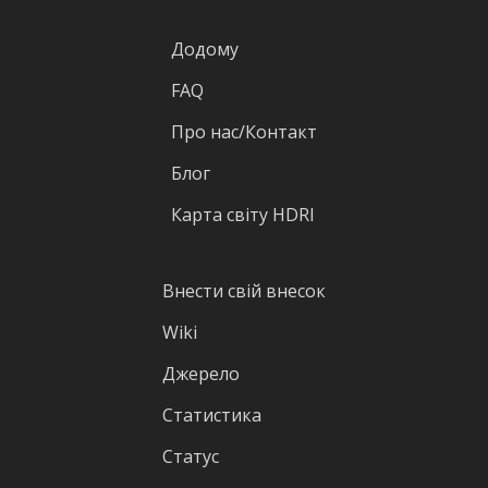
Додому
FAQ
Про нас/Контакт
Блог
Карта світу HDRI
Внести свій внесок
Wiki
Джерело
Статистика
Статус