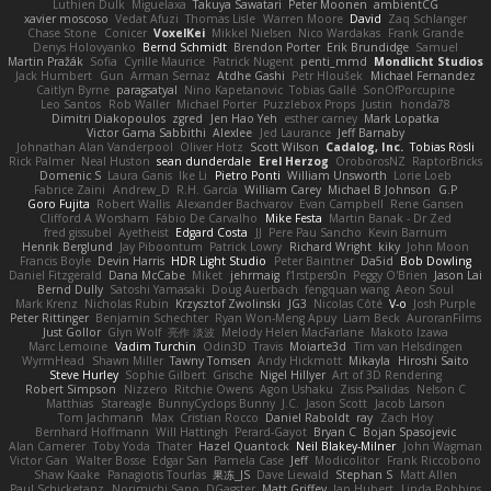
Luthien Dulk
Miguelaxa
Takuya Sawatari
Peter Moonen
ambientCG
xavier moscoso
Vedat Afuzi
Thomas Lisle
Warren Moore
David
Zaq Schlanger
Chase Stone
Conicer
VoxelKei
Mikkel Nielsen
Nico Wardakas
Frank Grande
Denys Holovyanko
Bernd Schmidt
Brendon Porter
Erik Brundidge
Samuel
Martin Pražák
Sofia
Cyrille Maurice
Patrick Nugent
penti_mmd
Mondlicht Studios
Jack Humbert
Gun
Arman Sernaz
Atdhe Gashi
Petr Hloušek
Michael Fernandez
Caitlyn Byrne
paragsatyal
Nino Kapetanovic
Tobias Gallé
SonOfPorcupine
Leo Santos
Rob Waller
Michael Porter
Puzzlebox Props
Justin
honda78
Dimitri Diakopoulos
zgred
Jen Hao Yeh
esther carney
Mark Lopatka
Victor Gama Sabbithi
Alexlee
Jed Laurance
Jeff Barnaby
Johnathan Alan Vanderpool
Oliver Hotz
Scott Wilson
Cadalog, Inc.
Tobias Rösli
Rick Palmer
Neal Huston
sean dunderdale
Erel Herzog
OroborosNZ
RaptorBricks
Domenic S
Laura Ganis
Ike Li
Pietro Ponti
William Unsworth
Lorie Loeb
Fabrice Zaini
Andrew_D
R.H. García
William Carey
Michael B Johnson
G.P
Goro Fujita
Robert Wallis
Alexander Bachvarov
Evan Campbell
Rene Gansen
Clifford A Worsham
Fábio De Carvalho
Mike Festa
Martin Banak - Dr Zed
fred gissubel
Ayetheist
Edgard Costa
JJ
Pere Pau Sancho
Kevin Barnum
Henrik Berglund
Jay Piboontum
Patrick Lowry
Richard Wright
kiky
John Moon
Francis Boyle
Devin Harris
HDR Light Studio
Peter Baintner
Da5id
Bob Dowling
Daniel Fitzgerald
Dana McCabe
Miket
jehrmaig
f1rstpers0n
Peggy O'Brien
Jason Lai
Bernd Dully
Satoshi Yamasaki
Doug Auerbach
fengquan wang
Aeon Soul
Mark Krenz
Nicholas Rubin
Krzysztof Zwolinski
JG3
Nicolas Côté
V-o
Josh Purple
Peter Rittinger
Benjamin Schechter
Ryan Won-Meng Apuy
Liam Beck
AuroranFilms
Just Gollor
Glyn Wolf
亮作 淡波
Melody Helen MacFarlane
Makoto Izawa
Marc Lemoine
Vadim Turchin
Odin3D
Travis
Moiarte3d
Tim van Helsdingen
WyrmHead
Shawn Miller
Tawny Tomsen
Andy Hickmott
Mikayla
Hiroshi Saito
Steve Hurley
Sophie Gilbert
Grische
Nigel Hillyer
Art of 3D Rendering
Robert Simpson
Nizzero
Ritchie Owens
Agon Ushaku
Zisis Psalidas
Nelson C
Matthias
Stareagle
BunnyCyclops Bunny
J.C.
Jason Scott
Jacob Larson
Tom Jachmann
Max
Cristian Rocco
Daniel Raboldt
ray
Zach Hoy
Bernhard Hoffmann
Will Hattingh
Perard-Gayot
Bryan C
Bojan Spasojevic
Alan Camerer
Toby Yoda
Thater
Hazel Quantock
Neil Blakey-Milner
John Wagman
Victor Gan
Walter Bosse
Edgar San
Pamela Case
Jeff
Modicolitor
Frank Riccobono
Shaw Kaake
Panagiotis Tourlas
果冻_JS
Dave Liewald
Stephan S
Matt Allen
Paul Schicketanz
Norimichi Sano
DGagster
Matt Griffey
Ian Hubert
Linda Robbins