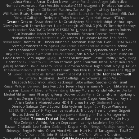
Joshua Vincent
Amar
Declan Newell
Javier Fernández Alegre
julian silver
Nomadic Astronaut
Mark Vecchio
dosuken0122
quagootle
Hirokazu Yamakura
enitzur
Zephon
Gil Bruvel
Matthew Zaneski
junior
whitey
Jack John
Will Makes Beats
SupremeAhegao
nori
Marlise Launstein
Vesperal Mind
Milk Crate
Richard Gallagher
Firelegend
Toby Meadows
Tyler Huff
Adam N'Diaye
Gerardo Orozco
Oskar Mendez
NoGreatMystery
Bike Kefeli
shiipi
Arthur Lops
Oliver Cromwell
Tomer Meltser
Luke Ridehalgh
ADRIANO JONUS
Timothy Montoya
soda basket
SANTIAGO SANTOS ESTRADA
j_ edak
Josue Uribe
Anton Rubets
Gui Ramalho
Noah Patterson
Jomenikia
Bennett Greene
Peter Hale
Nathaniel Roberts
Mechrot
elijah kenney
J H
Astone Massie
Tobi Staerk
milad tatar
Thomas
DHL
Bryan Intindola
Archman
Billy Bob
Evan C
SHALIWA233
Stefan Jammertzheim
SpiSlu
Joe Carlos
Oscar Castillo
bleached
senko
Lasse Leonhardsen
3darchstuffs
Martin Wells
Skittlq
SquareIsNotCool
Tobias
אילון קשת
Purple-H's Art Stuff
Oliver Lemke
Josh
No No
David Rogers
MilkyBun
Eddie Benton
Sam Biggins
윤구선
gupries on Instagram
Cassie
Bradley Savoy
Wing
Beehhhh112
Chikato 710
imma zamora
John Churchill
TwinX
Nhật Tiến Trần
승하 이
Facundo David Lazzaro
Stenz
Filomeno Saraiva
logan pratt
Rhys lg
Aki Jae
TheMellowMelody
Jack Ryan
Brad Leikam
Nasi Paru Bu Amin
Jazmin Lang
宥任 陳
St
Gooo Tang
Nicolas Hafner
gyomh
adaktyl
Kiara Battle
Michelle Rothwell
Niki Shterev
RussJones
Lloyd Collidge
Lev Schwartz
Jason Mault
Elizabeth McCormick
Jakob Recknagel
Luke willard
Sascha Kohler
snail
Russell Wilder
Demerui
Jace Perrodin
Jeremy Ingram
isaiah M
lokjl
Mike Wellfare
ratman
Lucas M. Morone
WyvernLang
Manny Morales
Randal Falcone
Der Le
Meshal Alshammari
KhangXing Pang
Douwe
Lucas Vieira
CallumNorm
Egoknight
Limitless Designs
tylerspetgoose
maurizio sciascia
Özgür Kaan Sevindi
Kayla B
Arian Castane
Akaiseutoseu
4DN
Thomas Harvey
Giuliano Hungria
Dionicio Galarza
David Ebbevi
Eda Aydemir
Logan Cox
Kyoto Wanderer
LEE EUNHA
JoyBox19
Play Usa
panic attack
Trip boy
heeno honee
Grigorii
Nicolas Scheer
Kai Krones
magda pawlak
ikung gmr
Titans Management
Greta Gedat
Thomas Fristed
Jose Humberto Ramirez
mura
Martin Holy
Filip Zelenjak
Ali Kılıç
Антон Сергеевич
bahriye taşdelen
Sky JK Arch
Razvan Cristiadis
Leo Euden
Carbonic
Kacper K
40. I Nengah Raditya Karya Putra
Sideways
Sergio Pamies
Oliver
Viorel Vlaican
Hurt Hand
Tamagoooo
TetaBOT
Kira V
XanderDK
John B.
Mark Scott
HG Park
William Karavites
Trollstuhl HagenLord
Mark Habbish
Call Me Sensei
NotARectangle
Noelle DeCuir