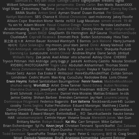
Slamuel EC
Key van Thull
George Clarke
EightySeven
Frederic Sigrist
Wilbert Schuurman Hess
yuna yamamoto
Derek Carlin
Ben Watts
RavenXXXX
Virgil Shaw
Zeikomiray
TeaTime
Jonas Printzen
Ezekiel Alexander
Danny Ray Clark
BAMA Studio
Anton Smit
Ayman Sharaf
Dusan Runtak
Per Gouras
Kaitlyn Matchem
SBS
Chance K
Mistral Chronicles
cael mckinney
Jakey Floofle
Allison Cope
Brandon Morse
Vanta
ns103
Luigi Macaluso
simen stroek
19:48
Yu xin Ye
Adam Moore
Pascal Creative Design
Kelvin Yim
Yaroslav Leschenko
AI videomaking
Moon
正和 綱嶋
David KALFON
Dmitry Vinnik
Katti
keilyn nuñez
Wenxin Huang
Sarah BADJI
GrayDarth
Eli Herrington
ALP Gauna
ThatRamenDude
CluelessArt
Cергей Лозенко
Emmett Peck
Stefan Scotzniovsky
Hieu Tran
新之助 佐々木
Armin Bauer
Konrad Wantrych
E Barrios
Jack Malone
Harry Jumaidi
에이지
Eylül Solakoğlu
my moon, your stars
Jarod
Dinki
Alexey Vaitvud
Udi
Yurii Antonyuk
estuine
Queen Sitra
Fy Hy
Jack
Jacob Mars
Shaquita Puckett
Danning Lu
LunaLoutre
Andre Olivier
Andrew Rhyne
Dane Sands
Jdnbyd
William Parry
Zak Jarvis
Axel Allstar
vito schaniel
Ashley Cline
CHERRII
Tryvon Pittman
Heli Aldridge
jerry biggs jr
JakkeN
Anthony Castillo
Nikolai Strelioff
RYDBRG PHOTOGRAPHY
Yogev Levy
Abdullah Alshammari
Thomas Steele
Alicia Zimmermann
Patrick Zulke
Fran Aspen
Freyka V
Taylor Gonzalez
Trevor Seitz
Aaron
Eva Eoska V
Williscool
Here4StuffAndAllThat
Zoltán Simon
Londolan
Cedric Wurm
Max King
CucuZulu
Radosław Bela
Loris Olivier
Erwin Heyms
Rafael Santisteban Baumgartner
Fenrir Fawkes
MaddieMooMoon
shuhao wang
WorldBLD
Artet
Drew Tanner
Navid Eshaq
Aubin Nicoleau
Blandine Ducrocq
JewelEyed
ANDY
Anton Friedman
時里ZYC
Joe Stadnik
Brett Schmidt
Adam Derenne
Daniel Vera Morales
Mattias Eriksson
le-cds
Jamie Oakley
Shihan Barbee
Brenden Cameron
Jay Hart
Lourens Lessing
Dominique Fitzgerald
Federico Bagarolo
Eon Valterra
NeckbeardLover445
Lucian
cooshy
Toms Seglins
Fuller Pendleton
Eduard Marsinyac
Matthew J Clarke
Danny Dimbleby
Thomas Lloyd
clenhart
Ben Wilson
minkis kim
Manenblack
Martten Maasik
Edward Maxym
BetterAsBad _
RO
SwunkusSwede
hauke lienau
HAR
valsekamerplant
Cemile Høyer
Viviane Souza
Meredith Jones
Van Gun
Brittany Martin
Robyn Roach
Kai Wu
Carr Simpson
Mike Galland
Brian Eichenberger
Syl Pu
Kevin Jeryd
Christian Tennant
SporkSkaffel
Zac Zabawa
Junzhe Zhu
nate arnold
Flynn Duniho
Pietro Piemontese
Ronnie Barnett
Todd Bennion
SpacePuffle
Tristan Fogle
Spec
Peter G
rayryeng
鸝瑩 魏
Craig Smith
fatcat
Daisuke Nagasawa
Bruf4
Anastasia Komaritska
Laurent Belcour