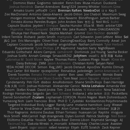
Dominic Blake
Goglomo
takoslvt
Renn Exev
Musa muturi
Ducksink
Joshua Kendrick
Daniel Arendzen
Bang1324
Jeremy Whitter
Nekom Glew
Amako Izumi
jeffox09
Caro
Brennan Rafters
NewbieDot
iz o
Kay-S
Zee MacDonald
Antonio Gasca-Alvarez
Jacob Dillon
Joe Chabot
Maximum Swag
morgan monroe
Nader Hassan
Alex Navarre
BlindPenguin
James Barber
Ernesto Alonso Paredes Burgos
John Anders Stav
현진 김
Neil McG
buhii
Capsule Studios
Jayden !
Enrique
Sascha Huncke
Elīza M.
Melli
arbiter1209
Hyprotix
Harry Conquest
DESTER
Kiki
Jake Ruesch
Steve CHAUDANSON
Bhukya Hari Prasad Naik
Slaytex Marshall
Gromit
Dan Pachter
dork667
Infant Terrible
Richard
Jaelin Smith
mattyrails
Carl Schwerin
Joeri Lefévre
Mike
Sol
J&G
Jon
Eric Manongdo
Oliver Frost
DancingDeadGuy
Barry Connolly
Aeval
Jon
Captain Coconuts
Jacob Schealler
ari-goldman
Nathan Johnson
Tyler Herbert
Puppeteerist
Tyler Phillips
J.P. Raymond
hayden harry
NightRaven
Eduardo Gottschald
Abeni Campos
cameronfr
Dominick
Joe Young
Sascha Becker
Joshua Scelfo
Annah Gestaga
SmaackBZ62
JollyYeen
oscall L
友理 斉藤
Kuba
Gabrielius M
Scott Moen
Kaylee
Thomas Pierro
Gustavo Pliego
Noah
Юлія Кізі
Daisy Belknap
ZMM
Jason Anderson
Christian Kohli
Satyan Patel
YEDA HOME DECOR
Simon
Reg_LMO
Jacob Denault
ApocDev
Rumlo Olmub
Buz Carter
Bill Master
rpcexploiter
Reinaldus
jadedesign
Jamie Arseneault
K
Derek Toombs
Renato Pinochet
qrator
Ben
cawc
XPhantom
Mimski Beats
Virtual Performing Live Music Events
Tom Neal
Jason Nguyen
Alyssa Everett
Cyndersanity
Petr Fořt
disiboi
AnuRobinson
Shane Smith-Rojo
Evan Harridge
大海 久我
lilith
Joshua Hickman
Aleksandar Caricic
Nikita Leshakov
Amanda Vest
Axiom
Stefan Knaak
David Jindra
Tim
Zoie Robles
N Watanabe
Nina Takáčová
Rodrigo Hernández Salgado
Jan
Sari Schwarz
Indiana J
ella larkin
基德
Pocketfans
Daniel Sonderhoff
Zicalam
zephaniah CORSON
Florin Negele
Mark Dohrenbusch
Yunseong Noh
Liam Trancoso
Blob
Phill D
T_Zydelski
Konstantinos Polychroniadis
Targeted Individual Body Logger
Randy Lane
melanie hamilton
Lucy
Weasel
Elanor la
Vova Diakur
Jaden Rosi
Alon Cohen
Alexander October
文謙 許
Thor Ragnaros
Antoine Daubas
Ethan Tomaso
huaxuan Lei
Raptite
mogura
Nick Smith
AMcCarroll
high strangeness
Dylan Gorrell
Patrick Stallings
Neil Baker
ElUltimo DeLaFila
Yousick
Sankaku Bear
Dennis Libon
Reymeld Santiago
AJ
FacinusChip
Dakota Wreski
n_morcatti
killswitchkay
Charles Louie
Avaister
Liam Bryant
sagar sasson
rafael naranjo
Elijah
ELITE Scratch
Zack Kepner