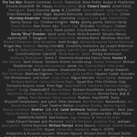
The Taxi Man
Robert Contreras
Azerta
HoboGod
Steve Pedler
Austyn K
PixelScribe
Double Downshift
Mr. Happy
Andrey Lebrov
sbuk
Edward Swartz
Jonah Edick
Wahrgrave
Dom Guerrera
Jazza
N_COUNTER
Artem Beitsch
Iryna Osadcha
Diran Bebekian
Caleb Slagle
Baptiste Belmudes
GrizzlyBeard
CJ
Troy
Chrisie
Morrissey Alexander
Harpbeats
charliehsy
Gregory Cook
Lulu
ExplorePolo
Danny Taurus
kay
Christian Forsgren
Venky
qwerty qwerty
Damon Hardy
Trevor McGee
Alan Pimm
Aku
Danilo Pipi
3DQuake
PooMagoo
Cristian
montrose edmonds
Harry
Frank Lundin
Cory Kutschker
Marcos Antonio
Randy "Blue" Bowden
david curiel
Rune
Nicky Brownell
Sibusiso Mauze
wpbirney420
T. Stargazer
Punit Chaturvedi
Andrew Barrie
Minehow
Mon1k4
Mitchell Kirkwood
Mike Bonafede
Keith Bridges
Kamila Novakova Tereza Nemcova
Wogan May
NefaroX
Stanley Chen榕樹
Unearthly Interactive
Jay
Joseph McKinnon
지후 이
Rafael Jimenez
Colin Langley
Juan M Ortiz
yusuf kodat
Taliesin River
GrimeOnADime
Cabot3D
Paola Avanzo
Sarah
Philipp Krombusch
Anthony Rosbottom
Danik Z
Herminia Alexandra Franco Parra
Hunter R
Vito Petrović
Saint Deluca
Sentient chicken noodle soup
Robbe Callewaert
Michael
Shalekendar
Alexander Levenson
James
Ma. Cristina Risoli
Yota chiba
Dean Simonds
Mark Sanderson
Alexandre Lhote
hazel bat
Abhijit Prasanth
Ben Hoffman
Matthew Edgmon
Tara Exotic
Juha Lindfors
Haydon Costall
Gonzako
Tim Winkelmann
Joel Green
Cody Chow
Miguel Mendez
Mario Epsley
dvdcusick
Philippe Bartholi
Carlos Cardenas Negro
Squak Box
Chlo Christine
Gray
Someone Anyone
sonal
Peter Page
Saturnis#6115
Heriberto Reinoso Gallegos
Elena T
Strogg
DaskalosBCE
ManiacMayo
Michael Hirschfelder
Joshua Palfrey
A
Maximino Huertas Vila
Shansen
Pureon
Rinalds Miļicins
Monica Pirvu
家俊 吴
Jahluu
Paul Marshall
Tabia Lourenco
Redlion
HeyoNSFW
Darry
Wojciech Świątkiewicz
Jack Lynch
Peter Siemens
Ben Berntsen
Nananekoko
Ian
Davide Bortoletti
Coral
Heather Walker
Jonathan Shelley
Martín Franchi
Bianca Goldbach
Beefree
治英 矢島
Caleb Simmons
Nathan
baitham i
Maet
Jean
Fenice Ardente
Fabian Norrby
Fatimah Aziz
Andrew
Johanna Fate
Mike Weber
HARRISON PARKER
Ned Fullsom
Ergo Venatus
D
Marco De mitri
Iulian-Eduard Varvara
Jack Plummer
Temple Simpson
Jonathan Diaz
Jadriaan
paul paviot
Emma Reynolds
Michael Rampe
Anna Kasunic
mleczyk
Valeria Rosales
ZerozenSFM
tbycae
Chloe Kiso
Alastair JL
chen li
OOPS!
Alessandro & Riccardo Lazzarin
Wilhelm Nylund
Michael Bertin
Michael Stetler