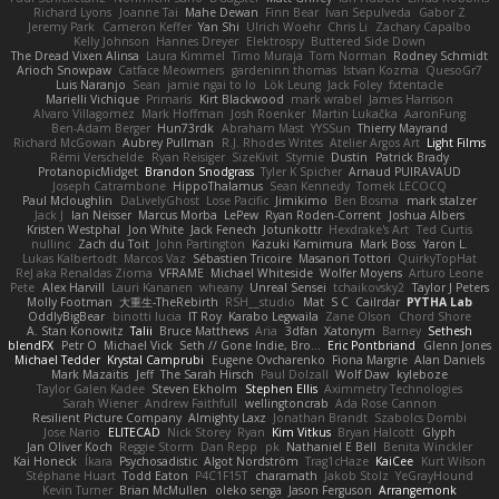
Richard Lyons
Joanne Tai
Mahe Dewan
Finn Bear
Ivan Sepulveda
Gabor Z
Jeremy Park
Cameron Keffer
Yan Shi
Ulrich Woehr
Chris Li
Zachary Capalbo
Kelly Johnson
Hannes Dreyer
Elektrospy
Buttered Side Down
The Dread Vixen Alinsa
Laura Kimmel
Timo Muraja
Tom Norman
Rodney Schmidt
Arioch Snowpaw
Catface Meowmers
gardeninn thomas
Istvan Kozma
QuesoGr7
Luis Naranjo
Sean
jamie ngai to lo
Lök Leung
Jack Foley
fxtentacle
Marielli Vichique
Primaris
Kirt Blackwood
mark wrabel
James Harrison
Alvaro Villagomez
Mark Hoffman
Josh Roenker
Martin Lukačka
AaronFung
Ben-Adam Berger
Hun73rdk
Abraham Mast
YYSSun
Thierry Mayrand
Richard McGowan
Aubrey Pullman
R.J. Rhodes Writes
Atelier Argos Art
Light Films
Rémi Verschelde
Ryan Reisiger
SizeKivit
Stymie
Dustin
Patrick Brady
ProtanopicMidget
Brandon Snodgrass
Tyler K Spicher
Arnaud PUIRAVAUD
Joseph Catrambone
HippoThalamus
Sean Kennedy
Tomek LECOCQ
Paul Mcloughlin
DaLivelyGhost
Lose Pacific
Jimikimo
Ben Bosma
mark stalzer
Jack J
Ian Neisser
Marcus Morba
LePew
Ryan Roden-Corrent
Joshua Albers
Kristen Westphal
Jon White
Jack Fenech
Jotunkottr
Hexdrake's Art
Ted Curtis
nullinc
Zach du Toit
John Partington
Kazuki Kamimura
Mark Boss
Yaron L.
Lukas Kalbertodt
Marcos Vaz
Sébastien Tricoire
Masanori Tottori
QuirkyTopHat
ReJ aka Renaldas Zioma
VFRAME
Michael Whiteside
Wolfer Moyens
Arturo Leone
Pete
Alex Harvill
Lauri Kananen
wheany
Unreal Sensei
tchaikovsky2
Taylor J Peters
Molly Footman
大重生-TheRebirth
RSH__studio
Mat
S C
Cailrdar
PYTHA Lab
OddlyBigBear
binotti lucia
IT Roy
Karabo Legwaila
Zane Olson
Chord Shore
A. Stan Konowitz
Talii
Bruce Matthews
Aria
3dfan
Xatonym
Barney
Sethesh
blendFX
Petr O
Michael Vick
Seth // Gone Indie, Bro...
Eric Pontbriand
Glenn Jones
Michael Tedder
Krystal Camprubi
Eugene Ovcharenko
Fiona Margrie
Alan Daniels
Mark Mazaitis
Jeff
The Sarah Hirsch
Paul Dolzall
Wolf Daw
kyleboze
Taylor Galen Kadee
Steven Ekholm
Stephen Ellis
Aximmetry Technologies
Sarah Wiener
Andrew Faithfull
wellingtoncrab
Ada Rose Cannon
Resilient Picture Company
Almighty Laxz
Jonathan Brandt
Szabolcs Dombi
Jose Nario
ELITECAD
Nick Storey
Ryan
Kim Vitkus
Bryan Halcott
Glyph
Jan Oliver Koch
Reggie Storm
Dan Repp
pk
Nathaniel E Bell
Benita Winckler
Kai Honeck
Íkara
Psychosadistic
Algot Nordström
Trag1cHaze
KaiCee
Kurt Wilson
Stéphane Huart
Todd Eaton
P4C1F15T
charamath
Jakob Stolz
YeGrayHound
Kevin Turner
Brian McMullen
oleko senga
Jason Ferguson
Arrangemonk