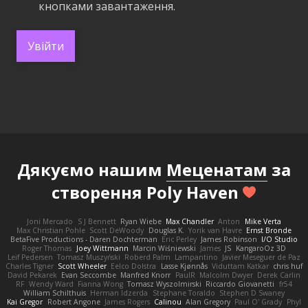
кнопками завантаження.
Увійти
Дякуємо нашим
Меценатам
за
створення Poly Haven
Joni Mercado
S J Bennett
Ryan Wiebe
Max Chandler
Anton
Mike Verta
Max Christian Pohle
Scott DeWoody
Douglas K.
Yorik van Havre
Ernst Bronde
BetaFive Productions - Daren Dochterman
Eric Perley
James Robinson
I/O Studio
Roger Thomas
Joey Wittmann
Marcin Wiśniewski
James
JS
KangaroOz 3D
Leif Pedersen
Tomasz Muszyński
Roberd Palm
Lampantino
Javier Meseguer de Paz
Charles Tigner
Scott Wheeler
Eelco Dolstra
Lasse Kjønnås
Viduttam Katkar
chris huf
David Pekarek
Evan Seccombe
Manfred Knorr
PaulR
Malcolm Dwyer
Derek Carlin
RF
Wendy Ward
Fianna Wong
Tomasz Wyszolmirski
Riccardo Giovanetti
fr54
William Schilthuis
Herman Idzerda
Stephane Toraldo
Stephen D Swaney
Kai Gregor
Robert Angone
James Rogers
Calinou
Alan Gregory
Paul O' Grady
Phyl