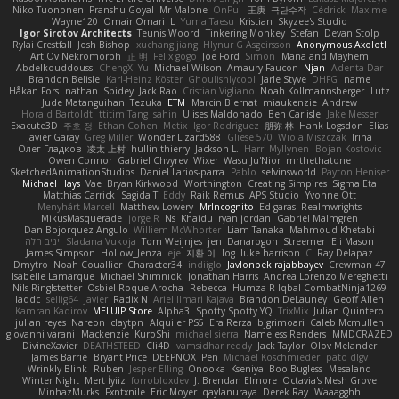
Niko Tuononen
Pranshu Goyal
Mr Malone
OnPui
王庚
극단수작
Cédrick
Maxime
Wayne120
Omair Omari
L
Yuma Taesu
Kristian
Skyzee's Studio
Igor Sirotov Architects
Teunis Woord
Tinkering Monkey
Stefan
Devan Stolp
Rylai Crestfall
Josh Bishop
xuchang jiang
Hlynur G Asgeirsson
Anonymous Axolotl
Art Ov Nekromorph
正 明
Felix gogo
Joe Ford
Simon
Mana and Mayhem
Abdelkouddouss
ChengXi Yu
Michael Wilson
Amaury Faucon
Njan
Adenta Dar
Brandon Belisle
Karl-Heinz Köster
Ghoulishlycool
Jarle Styve
DHFG
name
Håkan Fors
nathan
Spidey
Jack Rao
Cristian Vigliano
Noah Kollmannsberger
Lutz
Jude Matanguihan
Tezuka
ETM
Marcin Biernat
miaukenzie
Andrew
Horald Bartoldt
ttitim Tang
sahin
Ulises Maldonado
Ben Carlisle
Jake Messer
Exacute3D
주호 정
Ethan Cohen
Metix
Igor Rodriguez
朋弥 林
Hank Logsdon
Elias
Javier Garay
Greg Miller
Wonder Lizard588
Gliese 570
Wiola Miszczak
Irina
Олег Гладков
凌太 上村
hullin thierry
Jackson L.
Harri Myllynen
Bojan Kostovic
Owen Connor
Gabriel Chvyrev
Wixer
Wasu Ju'Nior
mrthethatone
SketchedAnimationStudios
Daniel Larios-parra
Pablo
selvinsworld
Payton Heniser
Michael Hays
Vae
Bryan Kirkwood
Worthington
Creating Simpires
Sigma Eta
Matthias Carrick
Sagida T
Eddy
Raik Remus
APS Studio
Yvonne Ott
Menyhárt Marcell
Matthew Lowery
MrIncognito
Ed garas
Realmwrights
MikusMasquerade
jorge R
Ns
Khaidu
ryan jordan
Gabriel Malmgren
Dan Bojorquez Angulo
Williem McWhorter
Liam Tanaka
Mahmoud Khetabi
יניב חלה
Sladana Vukoja
Tom Weijnjes
jen
Danarogon
Streemer
Eli Mason
James Simpson
Hollow_Jenza
eje
지환 이
log
luke harrison
C
Ray Delapaz
Dmytro
Noah Couallier
Character34
indiiglo
Javlonbek rajabbayev
Crewman 47
Isabelle Lamarque
Michael Shimniok
Jonathan Harris
Andrea Lorenzo Mereghetti
Nils Ringlstetter
Osbiel Roque Arocha
Rebecca
Humza R Iqbal CombatNinja1269
laddc
sellig64
Javier
Radix N
Ariel Ilmari Kajava
Brandon DeLauney
Geoff Allen
Kamran Kadirov
MELUIP Store
Alpha3
Spotty Spotty YQ
TrixMix
Julian Quintero
julian reyes
Nareon
claytpn
Alquiler PS5
Era Rerza
bjgrimoari
Caleb Mcmullen
giovanni varani
Mackenzie
KuroShi
michael sierra
Nameless Renders
MMDCRAZED
DivineXavier
DEATHSTEED
Cli4D
vamsidhar reddy
Jack Taylor
Olov Melander
James Barrie
Bryant Price
DEEPNOX
Pen
Michael Koschmieder
pato dlgv
Wrinkly Blink
Ruben
Jesper Elling
Onooka
Kseniya
Boo Bugless
Mesaland
Winter Night
Mert İyiiz
forrobloxdev
J. Brendan Elmore
Octavia's Mesh Grove
MinhazMurks
Fxntxnile
Eric Moyer
qaylanuraya
Derek Ray
Waaagghh