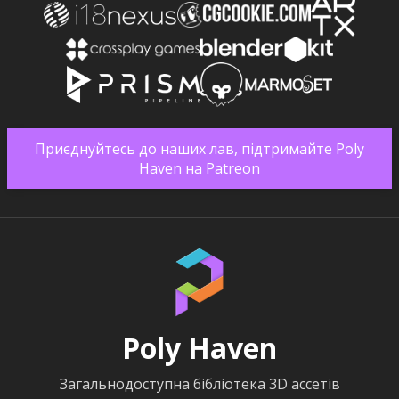
Приєднуйтесь до наших лав, підтримайте Poly
Haven на Patreon
Poly Haven
Загальнодоступна бібліотека 3D ассетів