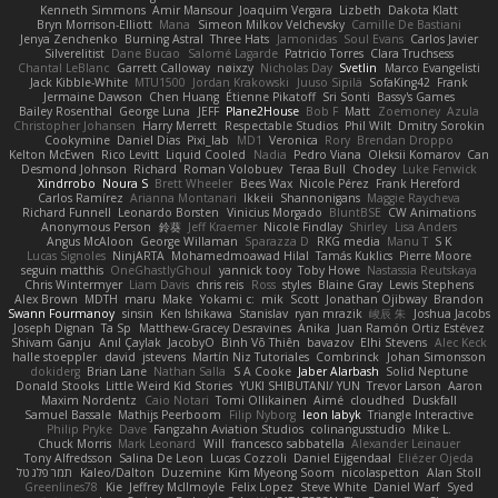
Kenneth Simmons
Amir Mansour
Joaquim Vergara
Lizbeth
Dakota Klatt
Bryn Morrison-Elliott
Mana
Simeon Milkov Velchevsky
Camille De Bastiani
Jenya Zenchenko
Burning Astral
Three Hats
Jamonidas
Soul Evans
Carlos Javier
Silverelitist
Dane Bucao
Salomé Lagarde
Patricio Torres
Clara Truchsess
Chantal LeBlanc
Garrett Calloway
nøixzy
Nicholas Day
Svetlin
Marco Evangelisti
Jack Kibble-White
MTU1500
Jordan Krakowski
Juuso Sipilä
SofaKing42
Frank
Jermaine Dawson
Chen Huang
Étienne Pikatoff
Sri Sonti
Bassy's Games
Bailey Rosenthal
George Luna
JEFF
Plane2House
Bob F
Matt
Zoemoney
Azula
Christopher Johansen
Harry Merrett
Respectable Studios
Phil Wilt
Dmitry Sorokin
Cookymine
Daniel Dias
Pixi_lab
MD1
Veronica
Rory
Brendan Droppo
Kelton McEwen
Rico Levitt
Liquid Cooled
Nadia
Pedro Viana
Oleksii Komarov
Can
Desmond Johnson
Richard
Roman Volobuev
Teraa Bull
Chodey
Luke Fenwick
Xindrrobo
Noura S
Brett Wheeler
Bees Wax
Nicole Pérez
Frank Hereford
Carlos Ramírez
Arianna Montanari
Ikkeii
Shannonigans
Maggie Raycheva
Richard Funnell
Leonardo Borsten
Vinicius Morgado
BluntBSE
CW Animations
Anonymous Person
鈴葵
Jeff Kraemer
Nicole Findlay
Shirley
Lisa Anders
Angus McAloon
George Willaman
Sparazza D
RKG media
Manu T
S K
Lucas Signoles
NinjARTA
Mohamedmoawad Hilal
Tamás Kuklics
Pierre Moore
seguin matthis
OneGhastlyGhoul
yannick tooy
Toby Howe
Nastassia Reutskaya
Chris Wintermyer
Liam Davis
chris reis
Ross
styles
Blaine Gray
Lewis Stephens
Alex Brown
MDTH
maru
Make
Yokami c:
mik
Scott
Jonathan Ojibway
Brandon
Swann Fourmanoy
sinsin
Ken Ishikawa
Stanislav
ryan mrazik
峻辰 朱
Joshua Jacobs
Joseph Dignan
Ta Sp
Matthew-Gracey Desravines
Anika
Juan Ramón Ortiz Estévez
Shivam Ganju
Anıl Çaylak
JacobyO
Bình Võ Thiên
bavazov
Elhi Stevens
Alec Keck
halle stoeppler
david
jstevens
Martín Niz Tutoriales
Combrinck
Johan Simonsson
dokiderg
Brian Lane
Nathan Salla
S A Cooke
Jaber Alarbash
Solid Neptune
Donald Stooks
Little Weird Kid Stories
YUKI SHIBUTANI/ YUN
Trevor Larson
Aaron
Maxim Nordentz
Caio Notari
Tomi Ollikainen
Aimé
cloudhed
Duskfall
Samuel Bassale
Mathijs Peerboom
Filip Nyborg
leon labyk
Triangle Interactive
Philip Pryke
Dave
Fangzahn Aviation Studios
colinangusstudio
Mike L.
Chuck Morris
Mark Leonard
Will
francesco sabbatella
Alexander Leinauer
Tony Alfredsson
Salina De Leon
Lucas Cozzoli
Daniel Eijgendaal
Eliézer Ojeda
תמר פלג טל
Kaleo/Dalton
Duzemine
Kim Myeong Soom
nicolaspetton
Alan Stoll
Greenlines78
Kie
Jeffrey McIlmoyle
Felix Lopez
Steve White
Daniel Warf
Syed