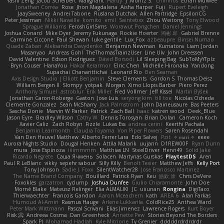
Yashi Zeng
Jacob Schelbert
Malignant
Hardy
J
Moritz S.
Chihirios
Ethan Mulwee
Jonathan Correa
Rose
Jhon Magdalena
Aisha Harper
Fuji
Rupert Eveleigh
JaaySweeney
Andrei Tabone
Ruslana Dutchak
Allen Partridge
EpsilonCG
Peter Jessiman
Nikki Navaille
komito
emil
Saintetixx
Zhou Weitong
Tony Elwood
Sprague Williams
FeroshGirlSims
Worawut Pongchen
Daniel Jennings
Joshua Conard
Mike Dyer
Jeremy Fukunaga
Rockie Hoerter
鸿彬 邱
Gabriel Brenne
Carmine Ciccone
Paul Shewan
luke gentile
Lux_Fox
azbeaupre
Binsei Numao
Quade Zaban
Aleksandra Davydenko
Benjamin Newman
Kumatora
Liam Jordan
Masanyao
Andreas Gohl
TheThomasTrainzUser
Line Ulv
John Dreessen
David Valentine
Edson Rodriguez
Dávid Borsodi
Lil Sleeping Bag
SubToMyYTplz
Bryn Couser
HanaYou
Hakar Kerarmor
Elric Chen
Michelle Hironaka
Yandong
Supachai Chanarittichai
Leonard Rio
Ben Seaman
Axis Design Studio | Elliott Benjamin
Steve Clements
Gordon S
Thomas Deisz
William Bergen II
Slompy
yotpak
Morgan
Ximo Llopis Barber
Piero Perez
Anthony Simuel
astroblur
Erik Miller
Fred Vollmer
Jeff Kissel
Martin Býšek
Jonathan Caron-Roberge
Gaston
Jose Luis
seryong kim
till toe
Nicolas Ocheda
Clemente Gonzalez
Sean McSharry
Jack Palmstrom
John Daineusaure
Bas Peeters
Sascha Donie
Marvin W Parker
Patrick
Zach Ball
Isaac
katren wood
Deek_Blue
Jason Eyre
Bradley Wilson
Cathy W
Dennis Torosyan
Brian Dolan
Cameron Koch
Xavier Caliz
Zach Robyn
Fizzle
Lukas Ess
andrea cerini
Keerthi Pachala
Benjamin Learmonth
Claudia Toyama
Von Piper Flowers
Søren Rosendahl
Van Den Heuvel Matthew
Alberto Ferrer Lara
Edo Salvej
Pzit
✧ 𝔪𝔞𝔯𝔦 ✧
eeee
Aurora Nights Studio
Dougal Henken
Attila Malarik
uujann
D1REW00F
Ryan Dunn
mura
Jose Espinoza
iiiimmmm
Matthias LN
SteelDriver
Henri49
Solid Jake
Ricardo Negrete
Саша Ячмень
Solacen
Martynas Gurskas
PlaytestDS
Aren
Paul R LeBlanc
vikky
sepehr sabour
Silly Killy
Benoît Texier
Matthew Jeffs
Kelly Port
Tony Johnson
Sadie J. Foxx
SilentWatcher28
Jose Francisco Martinez
The Name Brand Company
Bouillard
Patrick Ryan
Keu
皓欽 涂
Chris DeVere
Foxokles
garzatron
cyclump
Joshua Dunfee
Giulio Chiaramonte
John Doe
Mornè Blake
Mateusz Relinger
Elia ALMALIKI
JC
uiiunan
Rongina
DigiTaco
Thierwaechter
Francois Gandon
Aaron Mceachern
kath
AREA 6
Alan Farkas
Humoud Al-Amiri
Rasmus Hauge
Arlene Lukkarila
ColdRice25
Anthea Ward
Peter Mark Wittmann
Pascal Scrivani
Elias Jimenez
Lawrence Rogers
Kurt Boyer
Risk 📀
Andreea Cosma
Dan Greenheck
Annette Pew
Stories Beyond The Borders
Spark PJ
Mohamad Hadlah
Kyle Mitrione
Ty Grenier
dddddrdrdrdrdr