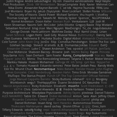
Justin Rogow
Andre Labuschagne
lily ren
maxime vandecasteele
Vasyl Vasyliv
Post Production
Zbob
VW Winterstein
StorysComplete
Bob
Xavier
Mehmet Can
Nika Domi
Alexander Rayner-Barcelli
C
xd Idk
Hajime Tsunoda
FRNL Lou
Joel Montano
Bryan Hy
Jakub Zbyszynski
River Lockhart
Stefan Florea
MStorm
The Society of Visions
David Power
Michael Santoro
thu huynh
I_ViceRoy
Thomas Granger
bloli loli
Takashi M.
Melody Spiker
Spencer_
NicoPOWAAA
Kornel Anderson
Dixon Keller
Keenan Rush
Venkataram
LLB
Josh W.
Kevin Showman
Naomi Soh
McCoder
John Elliotte
Gregory Basile
Filip Wieland
Sebastian Norlund
blog cruvi
Marc Nguyen
MaxDezignz
Tic_cle
nogutidaisuke
George Dvorak
Haris Lattirom
Matthew Daday
Paul
Kamil Uriasz
Lirian
Sarah Schrock
Logan Hertz
Gaël Gilly
Musical Nexus
Buttmunky1
Danny Sale
Elias Guevara
Kathreena B
Huitaka Studio
Digital Abbot
Aleksandr Chebotariov
Cole Turner
John Kevin Ong
JonDo
Filip
Cornellus Pendrahgon
Striker The Fox
Lale
Gökhan Sazdağı
Steve-0
el smells
丸 黒
Domantas Jokšas
Eduard
EvilQ
Alexander Olesen
Luke C
Shawn Anderson
Tess
opostol
Jiří Ptáček
JamTarts
Clive McKenzie
Shabeen Barzey - Browne
Josh
Martin Bailey
Espen
Princess
SiryuSama
Kelu
Sean Derham
Sam Fowler
Funny_ Compilation69
htai wu
Nadia
Pupper
John KD
Mimic
The Remodeling Veteran
Talyana S
Parker
Mister Venom
Markku Hakala
Hussien Mohamed
Gaforga VK
Ich Simp
cyril faia
Nipper1er
ふぇ えっ
Tomato Huwaidi
Eduardo ramirez
Peter Bates
Jediah Pesu
Randy Wells
Eilir Ho
Mrunit Churi
Necromantique
Nikki Balsem
Render House
John Hughes
James Gonzales
Cristi Vanderburg
Kaeden Hahn
Timo Erick
Miroslav Šamánek
EfulTopo
The Starius Project
Punch UP: The Top Contender! Official Patreon
Jorge Manuel Cappello Barreto
Sticky Buttons
iiiFahad7
재우 김
Morgsley
Workbench
wegu1
TheHappyElite
Duane Strickland
DC Kasundra
Ross
Marcin Anyszkiewicz
Ricky Robinson
Elizabeth
moot1n
Scott Fredrickson
仁 小野
kb714
Chris
Gabriel Alvarado
哲 董
Fredrik Karlsson
Tristan Lorius
Purpose Architecture
Władysław Pryszczarek
Ashley Fayers
plexlexia
Daniel Tidemo
ALEX NAVARRO
Table On
Edward
Didier Aerlebout
Anton
Sara
Alan
Jeffrey Olson
Riccardo Colombo
OHNE LIMIT
Gionea Alexandru Daniel
philip sisk
Daniel Richman
Ieuan King
Karri Haranko
Autonomous Frontier
Thokozani Mahlanyane
david cachay
Shonn Effner
얍 얍얍
Oreo_tism
Tiffany Edwards
iaksdfg fodkg
ressii
Ioannis Athanasiadis
Nicolò Caterina
aureliana
Khuthadzo Ratshilumela
Grant Mckenney
Tadin Brego
Koji Tsukamoto
Rasool Abrahams
The Entire Universe
Dhruv Singh
Tom Byrom
Łukasz Majorczyk