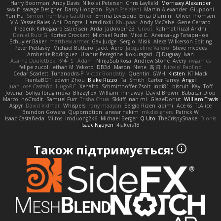
Harry Boorman
Andy Davis
Nikolai Petersen
Chris Layfield
Morrissey Alexander
swxift
savage Designer
Darcy Hodgson
Ryan Stelzleni
Martin Alexander
Giupponi
Yun Ha
Simon Tremblay Gauthier
Emma Levesque
Erica Dlamini
Oliver Thomsen
V A
Yasser Raies
Anil Dongre
Haradinxiii
Khupaar
Andy McCabe
Gene Cerrato
Frederik Kirkegaard Esbensen
Arda
Jackrobin23
Groot
Rahmat Rizal Andhi
Daniel Ruiz G
Kortez Crockett
Michael Fuchs
Mike C.
Александр Татаринов
Schuyler Baker
matthew armer
Gav Judge
Sergio
Misik
Alexa Wilkerson Editing
Peter Pietlasky
Michael Buttaro
Jackt
Aero
Jacqueline Valero
Steve mcbees
Amberlie Rodriguez
Uranus Peregrine
kokuragari
CJ Duguay
Ivan
Assima Dauletbek
ツキ ミ
Adam
NinjaSubRosa
Andrew Stone
Avery
rwgames
felipe zucoli
ethan M
Yakoto
DB3d
Mason
Nene
高 日
Nicolo' Paolino
Cedar Scarlett
Tunanodra-P
Victor Bondatiy
Quentin
GWH
Kirsten
KT Mack
FrantaBOT
edwin Zhou
Blake Rizzo
Tal Smith
Carter Farrey
Angel
Juan José Castaño
HugoRC
Xenalto
Schmitthoffer Zsolt
indi81
biscuit
Kay
Toff
Jovana
Sofiya Ibragimova
BlizzyFox
William Thirlaway
David Brown
Babacar Diop
Marco
noCrxdit
Samuel Furr
Trisha Chua
Skkiff
nan mi
GlazeDonut
William Travis
Aspyr
David Vidmar
Whispers
rony maayan
Sergio Rizen
abimi
Ace 6s
TLAlice
Brandon Gowera
Qupomotion
anwar hakim
mkdesigners
Patrick W
Isaac Castañeda
Miltos
imduong2k6
Michael Berger
Q Uto
TheCrispySnake
Dionis
Isaac Nguyen
4jakers18
Також підтримується: