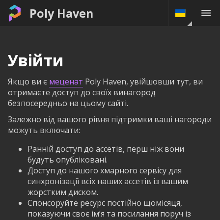
Poly Haven
Увійти
Якщо ви є
меценат
Poly Haven, увійшовши тут, ви
отримаєте доступ до своїх винагород
безпосередньо на цьому сайті.
Залежно від вашого рівня підтримки ваші нагороди
можуть включати:
Ранній доступ до ассетів, перш ніж вони
будуть опубліковані.
Доступ до нашого хмарного сервісу для
синхронізації всіх наших ассетів із вашим
жорстким диском.
Спонсоруйте ресурс постійно щомісяця,
показуючи своє ім’я та посилання поруч із