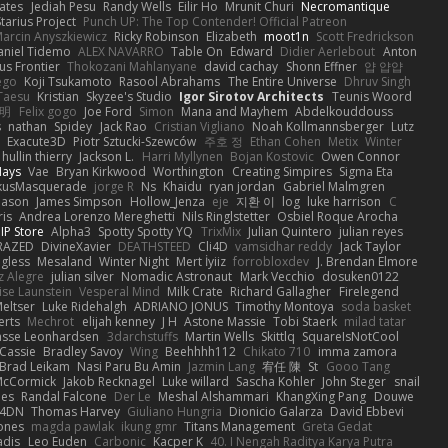
ates
Jediah Pesu
Randy Wells
Eilir Ho
Mrunit Churi
Necromantique
tarius Project
Punch UP: The Top Contender! Official Patreon
arcin Anyszkiewicz
Ricky Robinson
Elizabeth
moot1n
Scott Fredrickson
aniel Tidemo
ALEX NAVARRO
Table On
Edward
Didier Aerlebout
Anton
s Frontier
Thokozani Mahlanyane
david cachay
Shonn Effner
얍 얍얍
ego
Koji Tsukamoto
Rasool Abrahams
The Entire Universe
Dhruv Singh
Taesu
Kristian
Skyzee's Studio
Igor Sirotov Architects
Teunis Woord
 明
Felix gogo
Joe Ford
Simon
Mana and Mayhem
Abdelkouddouss
s
nathan
Spidey
Jack Rao
Cristian Vigliano
Noah Kollmannsberger
Lutz
Exacute3D
Piotr Sztucki-Szewców
주호 정
Ethan Cohen
Metix
Winter
hullin thierry
Jackson L.
Harri Myllynen
Bojan Kostovic
Owen Connor
Hays
Vae
Bryan Kirkwood
Worthington
Creating Simpires
Sigma Eta
kusMasquerade
jorge R
Ns
Khaidu
ryan jordan
Gabriel Malmgren
Mason
James Simpson
Hollow_Jenza
eje
지환 이
log
luke harrison
C
is
Andrea Lorenzo Mereghetti
Nils Ringlstetter
Osbiel Roque Arocha
IP Store
Alpha3
Spotty Spotty YQ
TrixMix
Julian Quintero
julian reyes
RAZED
DivineXavier
DEATHSTEED
Cli4D
vamsidhar reddy
Jack Taylor
gless
Mesaland
Winter Night
Mert İyiiz
forrobloxdev
J. Brendan Elmore
z Alegre
julian silver
Nomadic Astronaut
Mark Vecchio
dosuken0122
ise Launstein
Vesperal Mind
Milk Crate
Richard Gallagher
Firelegend
eltser
Luke Ridehalgh
ADRIANO JONUS
Timothy Montoya
soda basket
erts
Mechrot
elijah kenney
J H
Astone Massie
Tobi Staerk
milad tatar
asse Leonhardsen
3darchstuffs
Martin Wells
Skittlq
SquareIsNotCool
Cassie
Bradley Savoy
Wing
Beehhhh112
Chikato 710
imma zamora
Brad Leikam
Nasi Paru Bu Amin
Jazmin Lang
宥任 陳
St
Gooo Tang
 McCormick
Jakob Recknagel
Luke willard
Sascha Kohler
John Steger
snail
les
Randal Falcone
Der Le
Meshal Alshammari
KhangXing Pang
Douwe
4DN
Thomas Harvey
Giuliano Hungria
Dionicio Galarza
David Ebbevi
ones
magda pawlak
ikung gmr
Titans Management
Greta Gedat
adis
Leo Euden
Carbonic
Kacper K
40. I Nengah Raditya Karya Putra