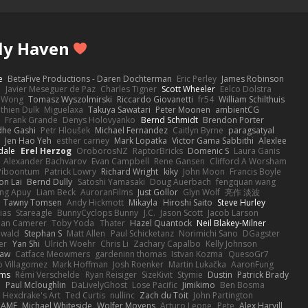
ly Haven
e
BetaFive Productions - Daren Dochterman
Eric Perley
James Robinson
o
Javier Meseguer de Paz
Charles Tigner
Scott Wheeler
Eelco Dolstra
a Wong
Tomasz Wyszolmirski
Riccardo Giovanetti
fr54
William Schilthuis
thien Dulk
Miguelaxa
Takuya Sawatari
Peter Moonen
ambientCG
s
Frank Grande
Denys Holovyanko
Bernd Schmidt
Brendon Porter
dhe Gashi
Petr Hloušek
Michael Fernandez
Caitlyn Byrne
paragsatyal
Jen Hao Yeh
esther carney
Mark Lopatka
Victor Gama Sabbithi
Alexlee
dale
Erel Herzog
OroborosNZ
RaptorBricks
Domenic S
Laura Ganis
Alexander Bachvarov
Evan Campbell
Rene Gansen
Clifford A Worsham
 Piboontum
Patrick Lowry
Richard Wright
kiky
John Moon
Francis Boyle
on Lai
Bernd Dully
Satoshi Yamasaki
Doug Auerbach
fengquan wang
ng Apuy
Liam Beck
AuroranFilms
Just Gollor
Glyn Wolf
亮作 淡波
Tawny Tomsen
Andy Hickmott
Mikayla
Hiroshi Saito
Steve Hurley
ias
Stareagle
BunnyCyclops Bunny
J.C.
Jason Scott
Jacob Larson
lan Camerer
Toby Yoda
Thater
Hazel Quantock
Neil Blakey-Milner
ewald
Stephan S
Matt Allen
Paul Schicketanz
Norimichi Sano
DGagster
er
Yan Shi
Ulrich Woehr
Chris Li
Zachary Capalbo
Kelly Johnson
paw
Catface Meowmers
gardeninn thomas
Istvan Kozma
QuesoGr7
o Villagomez
Mark Hoffman
Josh Roenker
Martin Lukačka
AaronFung
lms
Rémi Verschelde
Ryan Reisiger
SizeKivit
Stymie
Dustin
Patrick Brady
Q
Paul Mcloughlin
DaLivelyGhost
Lose Pacific
Jimikimo
Ben Bosma
Hexdrake's Art
Ted Curtis
nullinc
Zach du Toit
John Partington
RAME
Michael Whiteside
Wolfer Moyens
Arturo Leone
Pete
Alex Harvill