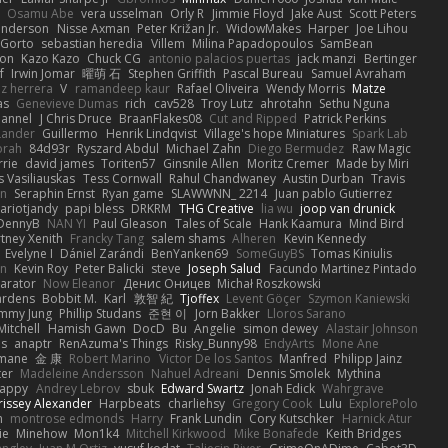
Osamu Abe
vera usselman
Orly R
Jimmie Floyd
Jake Aust
Scott Peters
enderson
Nisse Axman
Peter Križan Jr.
WidowMakes
Harper
Joe Lihou
Gorto
sebastian heredia
Villem
Milina Papadopoulos
SamBean
eon
Kazo Kazo
Chuck CG
antonio palacios puertas
jack manzi
Bertinger
f
Irwin Jomar
曜萌 石
Stephen Griffith
Pascal Bureau
Samuel Avraham
z herrera
V
ramandeep kaur
Rafael Oliveira
Wendy Morris
Matze
as
Genevieve Dumas
rich
cav528
Troy Lutz
ahrotahn
Sethu Nguna
lannel
J Chris Druce
BraanFlakes08
Cut and Ripped
Patrick Perkins
Lander
Guillermo
Henrik Lindqvist
Village's hope Miniatures
Spark Lab
rah
84d93r
Ryszard Abdul
Michael Zahn
Diego Bermudez
Raw Magic
rie
david james
Toriten57
Ginsnile Allen
Moritz Cremer
Made by Miri
 Vasiliauskas
Tess Cornwall
Rahul Chandwaney
Austin Durban
Travis
on
Seraphin Ernst
Ryan game
SLAWWNN_ 2214
Juan pablo Gutierrez
ariotjandy
papi bless
DRKRM
THG Creative
lia wu
joop van drunick
DennyB
NAN YI
Paul Gleason
Tales of Scale
Hank Kaamura
Mind Bird
tney Xenith
Francky Tang
salem shams
Alheren
Kevin Kennedy
Evelyne I
Dániel Zarándi
BenYanken69
SomeGuyBS
Tomas Kiniulis
in
Kevin Roy
Peter Balicki
steve
Joseph Salud
Facundo Martinez Pintado
larator
Now Eleanor
Денис Оницев
Michał Roszkowski
ardens
Bobbit M.
Karl
敦智 紀
Tjoffex
Levent Göçer
Szymon Kaniewski
immy Jung
Phillip Studans
준현 이
Jorn Bakker
Lloros Sarano
Mitchell
Hamish Gawn
DocD
Bu
Angelie
simon dewey
Alastair Johnson
ps
anaptr
RenAzuma's Things
Risky_Bunny98
EndyArts
Mone Ane
pmane
金 康
Robert Marino
Victor De los Santos
Manfred
Philipp Jainz
ter
Madeleine Andersson
Nahuel Adreani
Dennis Smolek
Mythina
Happy
Andrey Lebrov
sbuk
Edward Swartz
Jonah Edick
Wahrgrave
issey Alexander
Harpbeats
charliehsy
Gregory Cook
Lulu
ExplorePolo
n
montrose edmonds
Harry
Frank Lundin
Cory Kutschker
Harnick Atur
ie
Minehow
Mon1k4
Mitchell Kirkwood
Mike Bonafede
Keith Bridges