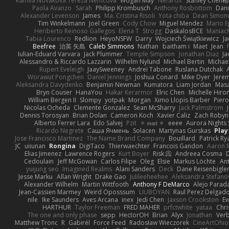
Kamila Novakova Tereza Nemcova
Wogan May
NefaroX
Stanley Chen
Paola Avanzo
Sarah
Philipp Krombusch
Anthony Rosbottom
Dani
Alexander Levenson
James
Ma. Cristina Risoli
Yota chiba
Dean Simon
Tim Winkelmann
Joel Green
Cody Chow
Miguel Mendez
Mario E
Heriberto Reinoso Gallegos
Elena T
Strogg
DaskalosBCE
Maniac
Tabia Lourenco
Redlion
HeyoNSFW
Darry
Wojciech Świątkiewicz
Ja
Beefree
治英 矢島
Caleb Simmons
Nathan
baitham i
Maet
Jean
Iulian-Eduard Varvara
Jack Plummer
Temple Simpson
Jonathan Diaz
Ja
Alessandro & Riccardo Lazzarin
Wilhelm Nylund
Michael Bertin
Michael
Rupert Eveleigh
JaaySweeney
Andrei Tabone
Ruslana Dutchak
Worawut Pongchen
Daniel Jennings
Joshua Conard
Mike Dyer
Jere
Aleksandra Davydenko
Benjamin Newman
Kumatora
Liam Jordan
Mas
Bryn Couser
HanaYou
Hakar Kerarmor
Elric Chen
Michelle Hiro
William Bergen II
Slompy
yotpak
Morgan
Ximo Llopis Barber
Piero
Nicolas Ocheda
Clemente Gonzalez
Sean McSharry
Jack Palmstrom
Dennis Torosyan
Brian Dolan
Cameron Koch
Xavier Caliz
Zach Robyn
Alberto Ferrer Lara
Edo Salvej
Pzit
✧ 𝔪𝔞𝔯𝔦 ✧
eeee
Aurora Nights 
Ricardo Negrete
Саша Ячмень
Solacen
Martynas Gurskas
Play
Jose Francisco Martinez
The Name Brand Company
Bouillard
Patrick Ry
JC
uiiunan
Rongina
DigiTaco
Thierwaechter
Francois Gandon
Aaron 
Elias Jimenez
Lawrence Rogers
Kurt Boyer
Risk 📀
Andreea Cosma
Cedoulain
Jeff McGowan
Carlos Filipe
Oleg
Elsie
Markus Löchte
An
yuijung seo
Imagined Realms
Alani Sanders
Deck
Dane Reisenbigle
Jesse Marku
Allan Wright
Drake Gao
Julileeheehee
Aleksandra Stefano
Alexander Wilhelm
Martin Wittfooth
Anthony F DeMarco
Alejo Parad
Jean-Cassien Marmey
Weird Oposssum
LIUBOYAN
Raul Perez Delgad
nile
Ike Saunders
Aves Arcana
inex
Jedi Chen
Jaxson Crookston
E
HARTHUR
Taylor Freeman
FRED MAHER
prfctwhite
yataa
Chri
The one and only phase
sepp
HectorOH
Brian
Alyx
Jonathan
Ver
Matthew Tronc
R
Gabirél
Force Feed
Radosław Wieczorek
CineArtOhio