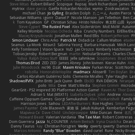
Steve Mitas
Robert Billard
Scopique
Repsaj
Mark Richardson
James St
mytrixx
dave garcia
Gaëlle Robardet-Nicolas
wymo
Zoidrawzaton
T
michael Chan
Jo Gylling
Braiden Dolph
たこーん
Austin Pierce
Sebastian Williams
igorrr
Daniel P
Nicole Manson
Jan Tellethon
Ben Ca
k
Tom Kayakson
GP
Christian Schau
Hristo Nikolov
将太郎 山田
kyo
Steve Cypert
The Rusted Pixel
Alex Söderström
MoE MoW
Autumn
Kelley Womble
Nicolas Ocheda
Kiba
Crunchy Numbers
El/Ellie/El
Maciej Krzyszkowski
Jonathan Mullen
Reid Ellis
Robert Jefferson
Ph
Simon Lindauer
Chris Arko
Patrick M
Didadi Le
Callum Walton
etude
Seamus
La Monk
Kitsun3
Sabrina Yeong
Barbara Hanusiak
Mitch Lan
Kelly Tomlinson | Vision Space
VuD
Jaii Orozco
Kimberly Hutchinson
Tobias Jensby
Robert Bergman
martin
NebularStreams
Charles Che
Yuliya
Ralph Does Stuff
EEEEE
Jelle sahmkow
Scopitones
Brad Mel
Thomas Elrod
ZED ZED
James Abney
John kivinen
Kieran Kuhn
Ale
Julie Woodcock
nic96
Dzät
Maxim Krioukov
Furkan Kirac
Scott North
robzilla
HonorableHoplite
madmacx
AlisserB
Tim Boylan
Br
Carlos Abraham Gutiérrez Solis
Clemente Miralles
Tyler Vaughn
Las
ShadowolfVFX
John Britti
Jack Quinn
Beth
Ebi3D
RVA DEMON
Niranjan
polo
Mila
Dewi
Matt's Media
Stephen Grimm
microd
GearGrit - PS2 inspired 3D Platformer Action Game!
Raven Ai
Thor Dav
Adrian S
Mat (M5X11)
Izabella Dębek
john
Andrew
Alexis 
Caffeine Oppsum Games
Giorgi Samukashvili
Alex Tsiskarishvili
Family R
Harrison Jones
Saihou
LEDAfterBurners
Roe Hughes
Simon
getz
James Paynter
Cole Blazevich
家維 張
Jakub Kukuryk
Kemberlyn Pegu
Марина Ск
Dave Child
UncleJesseppe
Mike Duncan
Rene
名氏 
Noward Beast
Valerian Vardania
The Taxi Man
Robert Contreras
Dom Guerrera
Jazza
N_COUNTER
Artem Beitsch
Iryna Osadcha
Diran 
Danny Taurus
kay
Christian Forsgren
Venky
qwerty qwerty
Damon Ha
Marcos Antonio
Randy "Blue" Bowden
david curiel
Rune
Nicky Brow