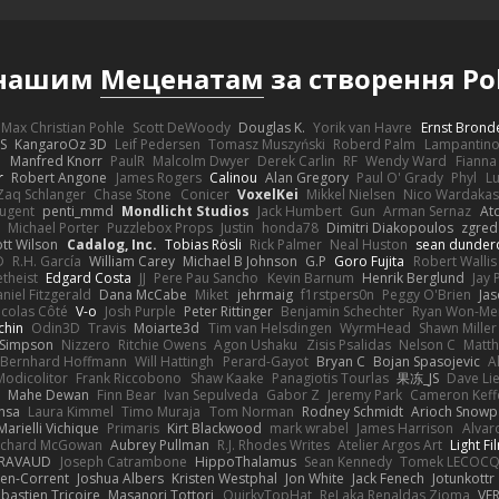
 нашим
Меценатам
за створення Po
Max Christian Pohle
Scott DeWoody
Douglas K.
Yorik van Havre
Ernst Brond
JS
KangaroOz 3D
Leif Pedersen
Tomasz Muszyński
Roberd Palm
Lampantin
e
Manfred Knorr
PaulR
Malcolm Dwyer
Derek Carlin
RF
Wendy Ward
Fiann
r
Robert Angone
James Rogers
Calinou
Alan Gregory
Paul O' Grady
Phyl
Lu
Zaq Schlanger
Chase Stone
Conicer
VoxelKei
Mikkel Nielsen
Nico Wardaka
Nugent
penti_mmd
Mondlicht Studios
Jack Humbert
Gun
Arman Sernaz
At
Michael Porter
Puzzlebox Props
Justin
honda78
Dimitri Diakopoulos
zgred
ott Wilson
Cadalog, Inc.
Tobias Rösli
Rick Palmer
Neal Huston
sean dunder
D
R.H. García
William Carey
Michael B Johnson
G.P
Goro Fujita
Robert Wallis
theist
Edgard Costa
JJ
Pere Pau Sancho
Kevin Barnum
Henrik Berglund
Jay
niel Fitzgerald
Dana McCabe
Miket
jehrmaig
f1rstpers0n
Peggy O'Brien
Jas
icolas Côté
V-o
Josh Purple
Peter Rittinger
Benjamin Schechter
Ryan Won-Me
chin
Odin3D
Travis
Moiarte3d
Tim van Helsdingen
WyrmHead
Shawn Miller
 Simpson
Nizzero
Ritchie Owens
Agon Ushaku
Zisis Psalidas
Nelson C
Matth
Bernhard Hoffmann
Will Hattingh
Perard-Gayot
Bryan C
Bojan Spasojevic
A
Modicolitor
Frank Riccobono
Shaw Kaake
Panagiotis Tourlas
果冻_JS
Dave Li
Mahe Dewan
Finn Bear
Ivan Sepulveda
Gabor Z
Jeremy Park
Cameron Keff
insa
Laura Kimmel
Timo Muraja
Tom Norman
Rodney Schmidt
Arioch Snow
Marielli Vichique
Primaris
Kirt Blackwood
mark wrabel
James Harrison
Alvar
ichard McGowan
Aubrey Pullman
R.J. Rhodes Writes
Atelier Argos Art
Light Fi
IRAVAUD
Joseph Catrambone
HippoThalamus
Sean Kennedy
Tomek LECOC
en-Corrent
Joshua Albers
Kristen Westphal
Jon White
Jack Fenech
Jotunkottr
bastien Tricoire
Masanori Tottori
QuirkyTopHat
ReJ aka Renaldas Zioma
VF