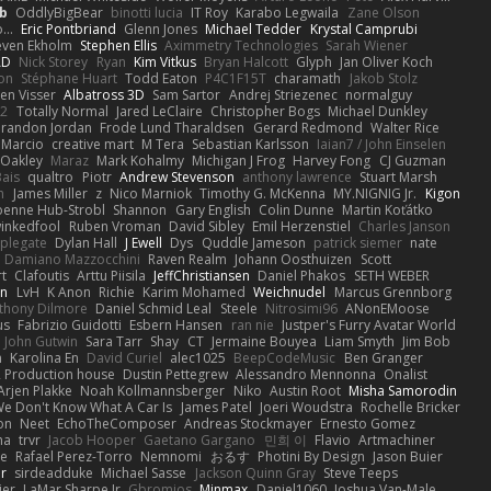
b
OddlyBigBear
binotti lucia
IT Roy
Karabo Legwaila
Zane Olson
...
Eric Pontbriand
Glenn Jones
Michael Tedder
Krystal Camprubi
even Ekholm
Stephen Ellis
Aximmetry Technologies
Sarah Wiener
AD
Nick Storey
Ryan
Kim Vitkus
Bryan Halcott
Glyph
Jan Oliver Koch
on
Stéphane Huart
Todd Eaton
P4C1F15T
charamath
Jakob Stolz
en Visser
Albatross 3D
Sam Sartor
Andrej Striezenec
normalguy
62
Totally Normal
Jared LeClaire
Christopher Bogs
Michael Dunkley
randon Jordan
Frode Lund Tharaldsen
Gerard Redmond
Walter Rice
 Marcio
creative mart
M Tera
Sebastian Karlsson
Iaian7 / John Einselen
Oakley
Maraz
Mark Kohalmy
Michigan J Frog
Harvey Fong
CJ Guzman
Bais
qualtro
Piotr
Andrew Stevenson
anthony lawrence
Stuart Marsh
h
James Miller
z
Nico Marniok
Timothy G. McKenna
MY.NIGNIG Jr.
Kigon
oenne Hub-Strobl
Shannon
Gary English
Colin Dunne
Martin Koťátko
inkedfool
Ruben Vroman
David Sibley
Emil Herzenstiel
Charles Janson
plegate
Dylan Hall
J Ewell
Dys
Quddle Jameson
patrick siemer
nate
Damiano Mazzocchini
Raven Realm
Johann Oosthuizen
Scott
t
Clafoutis
Arttu Piisila
JeffChristiansen
Daniel Phakos
SETH WEBER
in
LvH
K Anon
Richie
Karim Mohamed
Weichnudel
Marcus Grennborg
thony Dilmore
Daniel Schmid Leal
Steele
Nitrosimi96
ANonEMoose
us
Fabrizio Guidotti
Esbern Hansen
ran nie
Justper's Furry Avatar World
John Gutwin
Sara Tarr
Shay
CT
Jermaine Bouyea
Liam Smyth
Jim Bob
n
Karolina En
David Curiel
alec1025
BeepCodeMusic
Ben Granger
R Production house
Dustin Pettegrew
Alessandro Mennonna
Onalist
Arjen Plakke
Noah Kollmannsberger
Niko
Austin Root
Misha Samorodin
e Don't Know What A Car Is
James Patel
Joeri Woudstra
Rochelle Bricker
on
Neet
EchoTheComposer
Andreas Stockmayer
Ernesto Gomez
ha
trvr
Jacob Hooper
Gaetano Gargano
민희 이
Flavio
Artmachiner
e
Rafael Perez-Torro
Nemnomi
おるす
Photini By Design
Jason Buier
ar
sirdeadduke
Michael Sasse
Jackson Quinn Gray
Steve Teeps
ier
LaMar Sharpe Jr
Gbromios
Minmax
Daniel1060
Joshua Van-Male