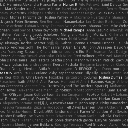
榕樹
Unearthly Interactive
Jay
Joseph McKinnon
지후 이
Rafael Jimenez
Colin L
k Z
Herminia Alexandra Franco Parra
Hunter R
Vito Petrović
Saint Deluca
Se
ds
Mark Sanderson
Alexandre Lhote
hazel bat
Abhijit Prasanth
Ben Hoffman
psley
dvdcusick
Philippe Bartholi
Carlos Cardenas Negro
Squak Box
Chlo Ch
Mayo
Michael Hirschfelder
Joshua Palfrey
A
Maximino Huertas Vila
Shansen
ck Lynch
Peter Siemens
Ben Berntsen
Nananekoko
Ian
Davide Bortoletti
Co
Fenice Ardente
Fabian Norrby
Fatimah Aziz
Andrew
Johanna Fate
Mike Webe
driaan
paul paviot
Emma Reynolds
Michael Rampe
Anna Kasunic
mleczyk
V
 Stetler
Yashi Zeng
Jacob Schelbert
Malignant
Hardy
J
Moritz S.
Chihirios
E
Allen Partridge
EpsilonCG
Peter Jessiman
Nikki Navaille
komito
emil
Sainteti
my Fukunaga
Rockie Hoerter
鸿彬 邱
Gabriel Brenne
Carmine Ciccone
Paul S
anyao
Andreas Gohl
TheThomasTrainzUser
Line Ulv
John Dreessen
David Va
naka
Yandong
Supachai Chanarittichai
Leonard Rio
Ben Seaman
Axis Design 
 Perez
Anthony Simuel
astroblur
Erik Miller
Fred Vollmer
Jeff Kissel
Martin B
John Daineusaure
Bas Peeters
Sascha Donie
Marvin W Parker
Patrick
Zach Ba
Fizzle
Lukas Ess
andrea cerini
Keerthi Pachala
Benjamin Learmonth
Claudi
Studio
Dougal Henken
Attila Malarik
uujann
D1REW00F
Ryan Dunn
mura
Jo
testDS
Aren
Paul R LeBlanc
vikky
sepehr sabour
Silly Killy
Benoît Texier
Ma
an
Keu
皓欽 涂
Chris DeVere
Foxokles
garzatron
cyclump
Joshua Dunfee
G
Mceachern
kath
AREA 6
Alan Farkas
Humoud Al-Amiri
Rasmus Hauge
Arlene
Dan Greenheck
Annette Pew
Stories Beyond The Borders
Spark PJ
Mohamad 
ton Howell
Alexander Adelmann
Spirit-Rush
Moritz Schmidtchen
Liam
Derek
r
Tim O'Bryan
Jason Cuthbertson
Zerina Cmajcanin
FabFab
Robert A Lohaus
va
Bernard Landgraf
Daan Bootsma
Jennifer "daysparrow" Harlan
Kuan lun 
a
Alejandro Soriano
中村秀人
Agnieszka Marut
Jacob apple
Philip Windecker
o
Kazuya Yamanaka
Zuzana Hudecova
Tell David Evensen
Daria Udachina
DE
wos
Miroslav Hudec
Davebb933
landon dehart
Parker Wheeldon
Gas Sessi
stopher Bradley
Joe Rivera
Malte Schweitzer
Roman Kaelin
Isabella
Erickson
batim
Clay T
Reiten Cheng
Joykk
Sonia domenech garcia
Lucy Vu
Sammy Side
Sabrina Munley
Jeroen Bekkers
Rodrigo Terrazas
Yael Ghusoun
Aaron
Ada