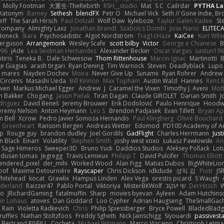
Molly Footman
大重生-TheRebirth
RSH__studio
Mat
S C
Cailrdar
PYTHA La
Xatonym
Barney
Sethesh
blendFX
Petr O
Michael Vick
Seth // Gone Indie, Bro
eff
The Sarah Hirsch
Paul Dolzall
Wolf Daw
kyleboze
Taylor Galen Kadee
St
e Company
Almighty Laxz
Jonathan Brandt
Szabolcs Dombi
Jose Nario
ELITEC
Honeck
Íkara
Psychosadistic
Algot Nordström
Trag1cHaze
KaiCee
Kurt Wils
Ferguson
Arrangemonk
Wesley Scafe
scott bilby
Victor
George e Chianese
B
996
jAde
Lea Seidman Hernandez
Alexander Becker
Oscar Vargas
sastun19
tiris
Teneka B.
Dale Schwiesow
Thom Rittenhouse
Marcin Ignac
Martinotti
B
e Giagias
arash tirgari
Ryan Dening
Tim Warnock
Steven
Deadlyblack
Lupo
d mares
Nayden Dochev
Moira
Never Give Up
Sunamii
Ryan Rohrer
Andrew 
 Circenis
Masashi Ueda
Bill Kinnon
Max Topham
Austin Walzl
Hannes
Rens 
iven
Markus Michael Egger
Andrew
J
Caramel the Vixen
Timothy J. Aveni
Mot
 Bakker
Chogang
Jason Pielak
Tiran Dagan
Claude GIROLET
Darian Smith
J
odriguez
David Beneš
Jeremy Brouwer
Erik Dodolović
Paulo Henrique
Hoodw
eremy Nelson
Anton Heymann
Leo S
Brendon Padjasek
Evan Tillett
Bryan Ap
n Bell
Xcrow
Pedro Javier Somoza Hernando
Paul Klingberg
Olivié Bouchard
Greenheart
Ransom Bergen
Andreas Wetter
Edomod
PD100 Academy of Ar
op
Rouge guy
brandon dudley
Joel Gordils
GadFlight
Charles Herrmann
Just
in Black
Einarr
Volatility
Stephen Smith
joshy west xoxo
Łukasz Pawłowski
An
Sage Himeros
Sweeper3D
Bruno Yudi
Daddios Studios
Aleksey Pollack
Lot
dusan tomas
Jegregg
Travis Lemieux
Philipp T
David Pulcifer
Thomas Elliott
endered_pixel
der_mihi
Worked Wood
Alan Figg
Matias Dubos
BigWhiteLio
oof
Maxime Detournière
Rayscaper
Chris Dickson
idkdude
성익 김
Piotr
JS
hitehead
kocat
Grawlix
Hampus Linden
Alex Vega
orestis picard
S Waugh
aderland
Raizzer47
Pablo Portal
Viktoriya
MisterBKWolf
שי יעקוב
DerHitsch
W
vo
JRichardGaming
fatalmuffin
Sharp
movies byevan
Ayleen
Adam Hutchins
in Lohaus
atoves
Dan Goddard
Loo Cypher
Adrian Haugseng
TheSmallGac
Rain
Violetta Radkevich
Chris
Philip Spiessberger
Bryce Powell
BladedBadg
ruffles
Nathan Stoltzfoos
Freddy Sghetti
Nick Jainschigg
Siyouardi
passivest
Bertrand RIVEILL
Cocheta
Michael Witmann
Marco Vizcaino
Christoph Letma