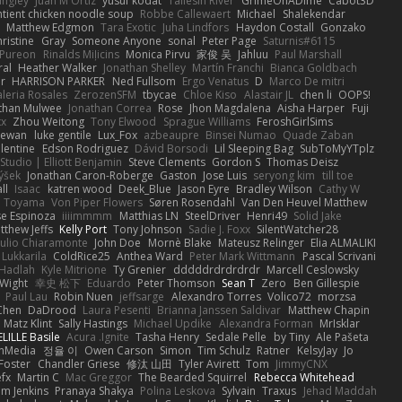
angley
Juan M Ortiz
yusuf kodat
Taliesin River
GrimeOnADime
Cabot3D
ntient chicken noodle soup
Robbe Callewaert
Michael
Shalekendar
Matthew Edgmon
Tara Exotic
Juha Lindfors
Haydon Costall
Gonzako
ristine
Gray
Someone Anyone
sonal
Peter Page
Saturnis#6115
Pureon
Rinalds Miļicins
Monica Pirvu
家俊 吴
Jahluu
Paul Marshall
ral
Heather Walker
Jonathan Shelley
Martín Franchi
Bianca Goldbach
r
HARRISON PARKER
Ned Fullsom
Ergo Venatus
D
Marco De mitri
aleria Rosales
ZerozenSFM
tbycae
Chloe Kiso
Alastair JL
chen li
OOPS!
than Mulwee
Jonathan Correa
Rose
Jhon Magdalena
Aisha Harper
Fuji
xx
Zhou Weitong
Tony Elwood
Sprague Williams
FeroshGirlSims
hewan
luke gentile
Lux_Fox
azbeaupre
Binsei Numao
Quade Zaban
lentine
Edson Rodriguez
Dávid Borsodi
Lil Sleeping Bag
SubToMyYTplz
Studio | Elliott Benjamin
Steve Clements
Gordon S
Thomas Deisz
ýšek
Jonathan Caron-Roberge
Gaston
Jose Luis
seryong kim
till toe
ll
Isaac
katren wood
Deek_Blue
Jason Eyre
Bradley Wilson
Cathy W
a Toyama
Von Piper Flowers
Søren Rosendahl
Van Den Heuvel Matthew
se Espinoza
iiiimmmm
Matthias LN
SteelDriver
Henri49
Solid Jake
tthew Jeffs
Kelly Port
Tony Johnson
Sadie J. Foxx
SilentWatcher28
iulio Chiaramonte
John Doe
Mornè Blake
Mateusz Relinger
Elia ALMALIKI
 Lukkarila
ColdRice25
Anthea Ward
Peter Mark Wittmann
Pascal Scrivani
Hadlah
Kyle Mitrione
Ty Grenier
dddddrdrdrdrdr
Marcell Ceslowsky
 Wight
幸史 松下
Eduardo
Peter Thomson
Sean T
Zero
Ben Gillespie
Paul Lau
Robin Nuen
jeffsarge
Alexandro Torres
Volico72
morzsa
Chen
DaDrood
Laura Pesenti
Brianna Janssen Saldivar
Matthew Chapin
Matz Klint
Sally Hastings
Michael Updike
Alexandra Forman
MrIsklar
LILLE Basile
Acura .Ignite
Tasha Henry
Sedale Pelle
by Tiny
Ale Pašeta
onMedia
정율 이
Owen Carson
Simon
Tim Schulz
Ratner
KelsyJay
Jo
 Foster
Chandler Griese
修汰 山田
Tyler Avirett
Tom
JimmyCNX
fx
Martin C
Mac Greggor
The Bearded Squirrel
Rebecca Whitehead
m Jenkins
Pranaya Shakya
Polina Leskova
Sylvain
Traxus
Jehad Maddah