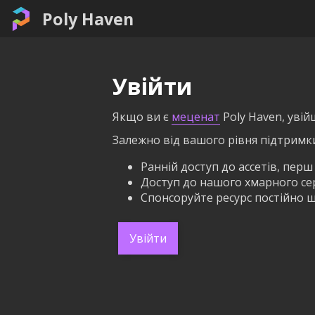
Poly Haven
Увійти
Якщо ви є
меценат
Poly Haven, увій
Залежно від вашого рівня підтримк
Ранній доступ до ассетів, перш
Доступ до нашого хмарного серв
Спонсоруйте ресурс постійно щ
Увійти