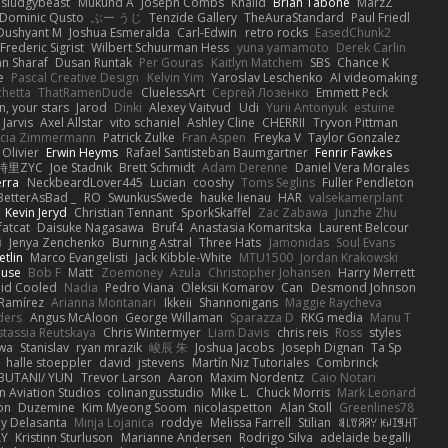
sludgybeast
Mukund A
Joseph Combs
Khalid
Brian Tabone
MarzZ
Dominic Qusto
ぶー うじ
Tenzide Gallery
TheAuraStandard
Paul Friedl
Dushyant M
Joshua Esmeralda
Carl-Edwin
retro rocks
EasedChunk2
Frederic Sigrist
Wilbert Schuurman Hess
yuna yamamoto
Derek Carlin
n Sharaf
Dusan Runtak
Per Gouras
Kaitlyn Matchem
SBS
Chance K
e
Pascal Creative Design
Kelvin Yim
Yaroslav Leschenko
AI videomaking
chetta
ThatRamenDude
CluelessArt
Cергей Лозенко
Emmett Peck
, your stars
Jarod
Dinki
Alexey Vaitvud
Udi
Yurii Antonyuk
estuine
 Jarvis
Axel Allstar
vito schaniel
Ashley Cline
CHERRII
Tryvon Pittman
icia Zimmermann
Patrick Zulke
Fran Aspen
Freyka V
Taylor Gonzalez
 Olivier
Erwin Heyms
Rafael Santisteban Baumgartner
Fenrir Fawkes
時里ZYC
Joe Stadnik
Brett Schmidt
Adam Derenne
Daniel Vera Morales
erra
NeckbeardLover445
Lucian
cooshy
Toms Seglins
Fuller Pendleton
BetterAsBad _
RO
SwunkusSwede
hauke lienau
HAR
valsekamerplant
Kevin Jeryd
Christian Tennant
SporkSkaffel
Zac Zabawa
Junzhe Zhu
fatcat
Daisuke Nagasawa
Bruf4
Anastasia Komaritska
Laurent Belcour
i
Jenya Zenchenko
Burning Astral
Three Hats
Jamonidas
Soul Evans
etlin
Marco Evangelisti
Jack Kibble-White
MTU1500
Jordan Krakowski
ouse
Bob F
Matt
Zoemoney
Azula
Christopher Johansen
Harry Merrett
uid Cooled
Nadia
Pedro Viana
Oleksii Komarov
Can
Desmond Johnson
 Ramírez
Arianna Montanari
Ikkeii
Shannonigans
Maggie Raycheva
ders
Angus McAloon
George Willaman
Sparazza D
RKG media
Manu T
tassia Reutskaya
Chris Wintermyer
Liam Davis
chris reis
Ross
styles
awa
Stanislav
ryan mrazik
峻辰 朱
Joshua Jacobs
Joseph Dignan
Ta Sp
halle stoeppler
david
jstevens
Martín Niz Tutoriales
Combrinck
IBUTANI/ YUN
Trevor Larson
Aaron
Maxim Nordentz
Caio Notari
 Aviation Studios
colinangusstudio
Mike L.
Chuck Morris
Mark Leonard
on
Duzemine
Kim Myeong Soom
nicolaspetton
Alan Stoll
Greenlines78
y Delasanta
Minja Lojanica
roddye
Melissa Farrell
Stilian
ꌃ꒒ꀎꋪꋪꌩ ꀘꈤꀤꁅꃅ꓄
LY
Kristinn Sturluson
Marianne Andersen
Rodrigo Silva
adelaide begalli