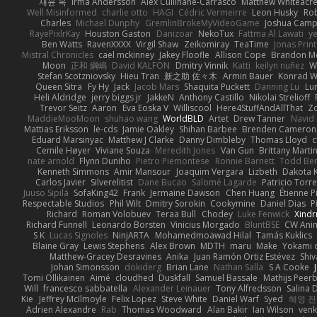
재윤 옥
Irma Andersson
Alex Cullinane-Carrasco
Matthew Whiteacr
Well Misinformed
charlie otto
HAGI
Cédric Vermeirre
Leon Husky
Rob
Charles
Michael Dunphy
GremlinBrokeMyVideoGame
Joshua Camp
RayePixlrKay
Houston Gaston
Danizoar
NekoTux
Fattma Al Lawati
y
Ben Watts
RavenXXXX
Virgil Shaw
Zeikomiray
TeaTime
Jonas Prin
Mistral Chronicles
cael mckinney
Jakey Floofle
Allison Cope
Brandon M
Moon
正和 綱嶋
David KALFON
Dmitry Vinnik
Katti
keilyn nuñez
W
Stefan Scotzniovsky
Hieu Tran
新之助 佐々木
Armin Bauer
Konrad W
Queen Sitra
Fy Hy
Jack
Jacob Mars
Shaquita Puckett
Danning Lu
Lu
Heli Aldridge
jerry biggs jr
JakkeN
Anthony Castillo
Nikolai Strelioff
Trevor Seitz
Aaron
Eva Eoska V
Williscool
Here4StuffAndAllThat
Zo
MaddieMooMoon
shuhao wang
WorldBLD
Artet
Drew Tanner
Navid
Mattias Eriksson
le-cds
Jamie Oakley
Shihan Barbee
Brenden Cameron
Eduard Marsinyac
Matthew J Clarke
Danny Dimbleby
Thomas Lloyd
c
Cemile Høyer
Viviane Souza
Meredith Jones
Van Gun
Brittany Marti
nate arnold
Flynn Duniho
Pietro Piemontese
Ronnie Barnett
Todd Be
Kenneth Simmons
Amir Mansour
Joaquim Vergara
Lizbeth
Dakota K
Carlos Javier
Silverelitist
Dane Bucao
Salomé Lagarde
Patricio Torr
Juuso Sipilä
SofaKing42
Frank
Jermaine Dawson
Chen Huang
Étienne P
Respectable Studios
Phil Wilt
Dmitry Sorokin
Cookymine
Daniel Dias
P
Richard
Roman Volobuev
Teraa Bull
Chodey
Luke Fenwick
Xind
Richard Funnell
Leonardo Borsten
Vinicius Morgado
BluntBSE
CW Ani
S K
Lucas Signoles
NinjARTA
Mohamedmoawad Hilal
Tamás Kuklics
Blaine Gray
Lewis Stephens
Alex Brown
MDTH
maru
Make
Yokami c
Matthew-Gracey Desravines
Anika
Juan Ramón Ortiz Estévez
Shi
Johan Simonsson
dokiderg
Brian Lane
Nathan Salla
S A Cooke
Tomi Ollikainen
Aimé
cloudhed
Duskfall
Samuel Bassale
Mathijs Pee
Will
francesco sabbatella
Alexander Leinauer
Tony Alfredsson
Salina 
Kie
Jeffrey McIlmoyle
Felix Lopez
Steve White
Daniel Warf
Syed
혜영 전
Adrien Alexandre
Rab
Thomas Woodward
Alan Bakir
Ian Wilson
venk