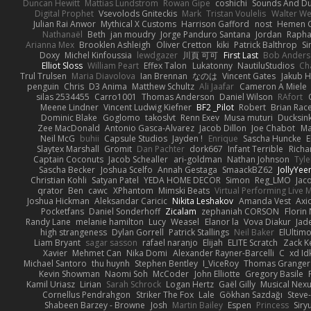
Duncan Hewitt
Mattias Lundstrom
Rowan Gipe
coshichi
Sounds And D
Digital Prophet
Vsevolods Gniteckis
Mark
Tristan Voulelis
Walter We
Julian Rai Anwor
Mythical X Customs
Harrison Gafford
nost
Hemen G
Nathanaël
Beth
jan moudry
Jorge Panduro Santana
Jordan
Rapha
Arianna Mex
Brooklen Ashleigh
Oliver Cretton
kiki
Patrick Balthrop
Si
Doxy
Michel Kinfoussia
lewdgazer
川頁 可可
First Last
Bob Ander
Elliot Sloss
William Peart
Effex Talon
Lukatonny
NautiluStudios
Ch
Trul Trulsen
Maria Diavolova
Ian Brennan
なのは
Vincent Gates
Jakub 
penguin
Chris
D3 Anima
Matthew Schultz
Ali Jaafar
Cameron A Miele
silas 2534455
Carro1001
Thomas Anderson
Daniel Wilson
RAfort
Meene Lindner
Vincent Ludwig Kiefner
BF2 _Pilot
Robert
Brian Rac
Dominic Blake
Goglomo
takoslvt
Renn Exev
Musa muturi
Ducksin
Zee MacDonald
Antonio Gasca-Alvarez
Jacob Dillon
Joe Chabot
Ma
Neil McG
buhii
Capsule Studios
Jayden !
Enrique
Sascha Huncke
E
Slaytex Marshall
Gromit
Dan Pachter
dork667
Infant Terrible
Richa
Captain Coconuts
Jacob Schealler
ari-goldman
Nathan Johnson
Tyle
Sascha Becker
Joshua Scelfo
Annah Gestaga
SmaackBZ62
JollyYee
Christian Kohli
Satyan Patel
YEDA HOME DECOR
Simon
Reg_LMO
Jac
qrator
Ben
cawc
XPhantom
Mimski Beats
Virtual Performing Live 
Joshua Hickman
Aleksandar Caricic
Nikita Leshakov
Amanda Vest
Axi
Pocketfans
Daniel Sonderhoff
Zicalam
zephaniah CORSON
Florin
Randy Lane
melanie hamilton
Lucy
Weasel
Elanor la
Vova Diakur
Jad
high strangeness
Dylan Gorrell
Patrick Stallings
Neil Baker
ElUltim
Liam Bryant
sagar sasson
rafael naranjo
Elijah
ELITE Scratch
Zack K
Xavier
Mehmet Can
Nika Domi
Alexander Rayner-Barcelli
C
xd Id
Michael Santoro
thu huynh
Stephen Bentley
I_ViceRoy
Thomas Granger
Kevin Showman
Naomi Soh
McCoder
John Elliotte
Gregory Basile
Kamil Uriasz
Lirian
Sarah Schrock
Logan Hertz
Gaël Gilly
Musical Nex
Cornellus Pendrahgon
Striker The Fox
Lale
Gökhan Sazdağı
Steve
Shabeen Barzey - Browne
Josh
Martin Bailey
Espen
Princess
Sir