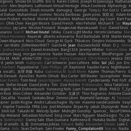
ungeons
Smoke EA Graffiti
Eric G
Karen Collins
Joseph Krzywoszyja
Nathanaël
aver
Alex Stephens
Luthonium Virtual Heritage
Илья Снопков
Alphaology
A
alal
GonzoNole
Zineb mounfik
damageg
George
Tony Li
For Got U
Canu
el Dahan
Muhammad
oominx
Nicola Baribeau
gavin poss
宣臣 紀
Adam Kn
mon Probert
micheal
Mortal Void Studios
Mathias Kirkeby
Jay Court
Bart Pau
son
Ofek Chen
Keegan Moore
David French
Alex Pehotin
Michael R
Sai
Maya
anakya
Jay Lane
Nicolas Fossard
Владислав Жуковський
Raje
Daviid Enzo
Hasanov
Ivan R
Michael Keutel
Ishika
Coast Light Media
Hiromi Uematsu
Marc
Илья Несенюк
Reperak
alberto echavarria
Rod Barksdale
M M
Martin Kem
Owen Maynard
Nico Cloud
George M. Dyck
Thbatcos
Dmytro Volovnenko
St
er
Ian Watts
JGWentworth877
Gan3e46
Jean
Dazzworks3d
Kilian
D. J.
Ahme
k
Joshua Kendrick
Daniel Arendzen
Bang1324
Jeremy Whitter
Nekom Glew
ximum Swag
morgan monroe
Nader Hassan
Alex Navarre
BlindPenguin
Ja
līza M.
Melli
arbiter1209
Hyprotix
Harry Conquest
Chris Reeves
Jessica
DES
rd
Jaelin Smith
mattyrails
Carl Schwerin
Joeri Lefévre
Mike
Sol
J&G
Jon
Eri
r Herbert
Puppeteerist
Tyler Phillips
J.P. Raymond
hayden harry
NightRaven
n
oscall L
友理 斉藤
Kuba
Gabrielius M
Scott Moen
Kaylee
Thomas Pierro
G
ob Denault
ApocDev
Rumlo Olmub
Buz Carter
Bill Master
rpcexploiter
Rein
Music Events
Tom Neal
Jason Nguyen
Alyssa Everett
Cyndersanity
Petr Fořt
d
om
Stefan Knaak
David Jindra
Tim
Zoie Robles
N Watanabe
Nina Takáčová
 Negele
Mark Dohrenbusch
Yunseong Noh
Liam Trancoso
Blob
Phill D
T_Zyd
en Rosi
Alon Cohen
Alexander October
文謙 許
Thor Ragnaros
Antoine Dau
o DeLaFila
Yousick
Sankaku Bear
Dennis Libon
Reymeld Santiago
AJ
Facinus
epner
Justin Rogow
Andre Labuschagne
lily ren
maxime vandecasteele
Vasyl
k
Hajime Tsunoda
FRNL Lou
Joel Montano
Bryan Hy
Jakub Zbyszynski
River 
bloli loli
Takashi M.
Melody Spiker
Midnight Gunship
Spencer_
NicoPOWAA
Filip Wieland
Sebastian Norlund
blog cruvi
Marc Nguyen
MaxDezignz
Tic_cle
us
Buttmunky1
Danny Sale
Elias Guevara
Kathreena B
Huitaka Studio
Digital
-0
el smells
丸 黒
Domantas Jokšas
Eduard
EvilQ
Alexander Olesen
Luke C
yuSama
Kelu
Sean Derham
Sam Fowler
Funny_ Compilation69
htai wu
Nadia