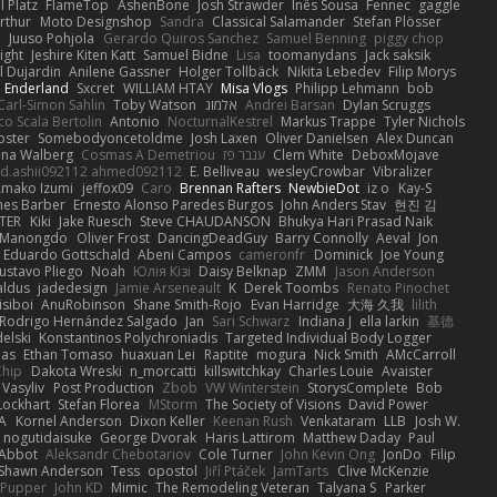
 Platz
FlameTop
AshenBone
Josh Strawder
Inês Sousa
Fennec
gaggle
rthur
Moto Designshop
Sandra
Classical Salamander
Stefan Plösser
n
Juuso Pohjola
Gerardo Quiros Sanchez
Samuel Benning
piggy chop
ight
Jeshire Kiten Katt
Samuel Bidne
Lisa
toomanydans
Jack saksik
l Dujardin
Anilene Gassner
Holger Tollbäck
Nikita Lebedev
Filip Morys
 Enderland
Sxcret
WILLIAM HTAY
Misa Vlogs
Philipp Lehmann
bob
Carl-Simon Sahlin
Toby Watson
אלמוג
Andrei Barsan
Dylan Scruggs
o Scala Bertolin
Antonio
NocturnalKestrel
Markus Trappe
Tyler Nichols
pster
Somebodyoncetoldme
Josh Laxen
Oliver Danielsen
Alex Duncan
ina Walberg
Cosmas A Demetriou
ענבר פז
Clem White
DeboxMojave
d.ashii092112 ahmed092112
E. Belliveau
wesleyCrowbar
Vibralizer
Amako Izumi
jeffox09
Caro
Brennan Rafters
NewbieDot
iz o
Kay-S
mes Barber
Ernesto Alonso Paredes Burgos
John Anders Stav
현진 김
TER
Kiki
Jake Ruesch
Steve CHAUDANSON
Bhukya Hari Prasad Naik
c Manongdo
Oliver Frost
DancingDeadGuy
Barry Connolly
Aeval
Jon
Eduardo Gottschald
Abeni Campos
cameronfr
Dominick
Joe Young
ustavo Pliego
Noah
Юлія Кізі
Daisy Belknap
ZMM
Jason Anderson
aldus
jadedesign
Jamie Arseneault
K
Derek Toombs
Renato Pinochet
isiboi
AnuRobinson
Shane Smith-Rojo
Evan Harridge
大海 久我
lilith
Rodrigo Hernández Salgado
Jan
Sari Schwarz
Indiana J
ella larkin
基德
elski
Konstantinos Polychroniadis
Targeted Individual Body Logger
bas
Ethan Tomaso
huaxuan Lei
Raptite
mogura
Nick Smith
AMcCarroll
Chip
Dakota Wreski
n_morcatti
killswitchkay
Charles Louie
Avaister
 Vasyliv
Post Production
Zbob
VW Winterstein
StorysComplete
Bob
Lockhart
Stefan Florea
MStorm
The Society of Visions
David Power
A
Kornel Anderson
Dixon Keller
Keenan Rush
Venkataram
LLB
Josh W.
nogutidaisuke
George Dvorak
Haris Lattirom
Matthew Daday
Paul
 Abbot
Aleksandr Chebotariov
Cole Turner
John Kevin Ong
JonDo
Filip
Shawn Anderson
Tess
opostol
Jiří Ptáček
JamTarts
Clive McKenzie
Pupper
John KD
Mimic
The Remodeling Veteran
Talyana S
Parker