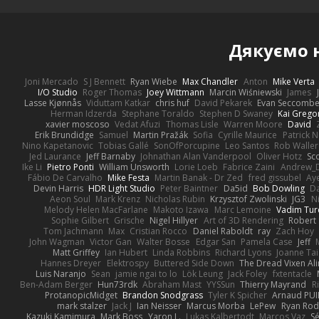
Дякуємо
Joni Mercado
S J Bennett
Ryan Wiebe
Max Chandler
Anton
Mike Verta
I/O Studio
Roger Thomas
Joey Wittmann
Marcin Wiśniewski
James
Lasse Kjønnås
Viduttam Katkar
chris huf
David Pekarek
Evan Seccomb
Herman Idzerda
Stephane Toraldo
Stephen D Swaney
Kai Grego
xavier moscoso
Vedat Afuzi
Thomas Lisle
Warren Moore
David
Erik Brundidge
Samuel
Martin Pražák
Sofia
Cyrille Maurice
Patrick 
Nino Kapetanovic
Tobias Gallé
SonOfPorcupine
Leo Santos
Rob Waller
Jed Laurance
Jeff Barnaby
Johnathan Alan Vanderpool
Oliver Hotz
Sc
Ike Li
Pietro Ponti
William Unsworth
Lorie Loeb
Fabrice Zaini
Andrew_
Fábio De Carvalho
Mike Festa
Martin Banak - Dr Zed
fred gissubel
Aye
Devin Harris
HDR Light Studio
Peter Baintner
Da5id
Bob Dowling
Da
Aeon Soul
Mark Krenz
Nicholas Rubin
Krzysztof Zwolinski
JG3
N
Melody Helen MacFarlane
Makoto Izawa
Marc Lemoine
Vadim Tur
Sophie Gilbert
Grische
Nigel Hillyer
Art of 3D Rendering
Robert
Tom Jachmann
Max
Cristian Rocco
Daniel Raboldt
ray
Zach Hoy
John Wagman
Victor Gan
Walter Bosse
Edgar San
Pamela Case
Jeff
Matt Griffey
Ian Hubert
Linda Robbins
Richard Lyons
Joanne Tai
Hannes Dreyer
Elektrospy
Buttered Side Down
The Dread Vixen Al
Luis Naranjo
Sean
jamie ngai to lo
Lök Leung
Jack Foley
fxtentacle
Ben-Adam Berger
Hun73rdk
Abraham Mast
YYSSun
Thierry Mayrand
R
ProtanopicMidget
Brandon Snodgrass
Tyler K Spicher
Arnaud PU
mark stalzer
Jack J
Ian Neisser
Marcus Morba
LePew
Ryan Rod
Kazuki Kamimura
Mark Boss
Yaron L.
Lukas Kalbertodt
Marcos Vaz
Sé