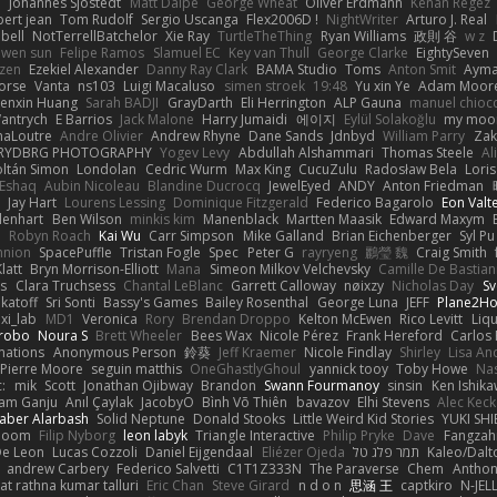
e
Johannes Sjöstedt
Matt Dalpé
George Wheat
Oliver Erdmann
Kenan Regez
ert jean
Tom Rudolf
Sergio Uscanga
Flex2006D !
NightWriter
Arturo J. Real
bell
NotTerrellBatchelor
Xie Ray
TurtleTheThing
Ryan Williams
政則 谷
w z
ewen sun
Felipe Ramos
Slamuel EC
Key van Thull
George Clarke
EightySeven
tzen
Ezekiel Alexander
Danny Ray Clark
BAMA Studio
Toms
Anton Smit
Ayma
orse
Vanta
ns103
Luigi Macaluso
simen stroek
19:48
Yu xin Ye
Adam Moor
enxin Huang
Sarah BADJI
GrayDarth
Eli Herrington
ALP Gauna
manuel chioc
antrych
E Barrios
Jack Malone
Harry Jumaidi
에이지
Eylül Solakoğlu
my moon
naLoutre
Andre Olivier
Andrew Rhyne
Dane Sands
Jdnbyd
William Parry
Zak
RYDBRG PHOTOGRAPHY
Yogev Levy
Abdullah Alshammari
Thomas Steele
Al
ltán Simon
Londolan
Cedric Wurm
Max King
CucuZulu
Radosław Bela
Loris
 Eshaq
Aubin Nicoleau
Blandine Ducrocq
JewelEyed
ANDY
Anton Friedman
Jay Hart
Lourens Lessing
Dominique Fitzgerald
Federico Bagarolo
Eon Valt
lenhart
Ben Wilson
minkis kim
Manenblack
Martten Maasik
Edward Maxym
n
Robyn Roach
Kai Wu
Carr Simpson
Mike Galland
Brian Eichenberger
Syl Pu
nnion
SpacePuffle
Tristan Fogle
Spec
Peter G
rayryeng
鸝瑩 魏
Craig Smith
latt
Bryn Morrison-Elliott
Mana
Simeon Milkov Velchevsky
Camille De Bastian
es
Clara Truchsess
Chantal LeBlanc
Garrett Calloway
nøixzy
Nicholas Day
Sv
ikatoff
Sri Sonti
Bassy's Games
Bailey Rosenthal
George Luna
JEFF
Plane2H
ixi_lab
MD1
Veronica
Rory
Brendan Droppo
Kelton McEwen
Rico Levitt
Liq
rrobo
Noura S
Brett Wheeler
Bees Wax
Nicole Pérez
Frank Hereford
Carlos
mations
Anonymous Person
鈴葵
Jeff Kraemer
Nicole Findlay
Shirley
Lisa An
Pierre Moore
seguin matthis
OneGhastlyGhoul
yannick tooy
Toby Howe
Nas
:
mik
Scott
Jonathan Ojibway
Brandon
Swann Fourmanoy
sinsin
Ken Ishik
vam Ganju
Anıl Çaylak
JacobyO
Bình Võ Thiên
bavazov
Elhi Stevens
Alec Keck
Jaber Alarbash
Solid Neptune
Donald Stooks
Little Weird Kid Stories
YUKI SH
rboom
Filip Nyborg
leon labyk
Triangle Interactive
Philip Pryke
Dave
Fangzahn
De Leon
Lucas Cozzoli
Daniel Eijgendaal
Eliézer Ojeda
תמר פלג טל
Kaleo/Dalt
andrew Carbery
Federico Salvetti
C1T1Z333N
The Paraverse
Chem
Anthon
at rathna kumar talluri
Eric Chan
Steve Girard
n d o n
思涵 王
captkiro
N-JEL