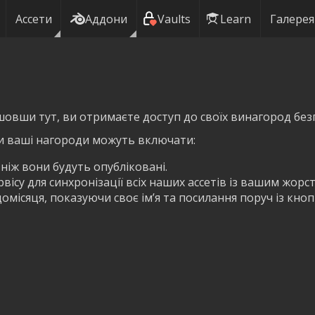
Ассети
Аддони
Vaults
Learn
Галерея
шовши тут, ви отримаєте доступ до своїх винагород без
и ваші нагороди можуть включати:
 ніж вони будуть опубліковані.
ісу для синхронізації всіх наших ассетів із вашим жорс
омісяця, показуючи своє ім’я та посилання поруч із кно