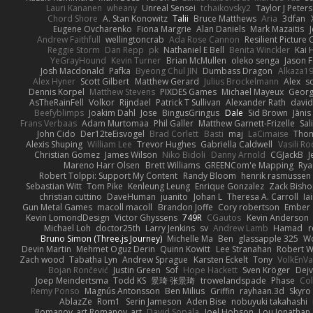
Lauri Kananen
wheany
Unreal Sensei
tchaikovsky2
Taylor J Peters
Chord Shore
A. Stan Konowitz
Talii
Bruce Matthews
Aria
3dfan
Eugene Ovcharenko
Fiona Margrie
Alan Daniels
Mark Mazaitis
J
Andrew Faithfull
wellingtoncrab
Ada Rose Cannon
Resilient Pictur
Reggie Storm
Dan Repp
pk
Nathaniel E Bell
Benita Winckler
Kai 
YeGrayHound
Kevin Turner
Brian McMullen
oleko senga
Jason 
Josh Macdonald
Pafka
Byeong Chul JIN
Dumbass Dragon
Alkaza1
Alex Hyner
Scott Gilbert
Matthew Gerard
Julius Brockelmann
Alex
so
Dennis Korpel
Matthew Stevens
PIXDES Games
Michael Mayeux
Georg
AsTheRainFell
Volkor
Rijndael
Patrick T Sullivan
Alexander Rath
davi
Beefyblimps
Joakim Dahl
Jose
BingusGringus
Dale
Sid Brown
Jānis
Frans Verbaas
Adam Murtomaa
Phil Galler
Matthew Garnett-Frizelle
Sal
John Cido
Der12teEisvogel
Brad Corlett
Basti
maj
LaCimaise
Thom
Alexis Shuping
William Lee
Trevor Hughes
Gabriella Caldwell
Vasili R
Christian Gomez
James Wilson
Niko Bidoli
Danny Arnold
CGJackB
J
Mareno Harr Olsen
Brett Williams
GREENCom'e Mapping
Rya
Robert Tolppi: Support My Content
Randy Bloom
henrik rasmussen
Sebastian Witt
Tom Pike
Kenleung Leung
Enrique Gonzalez
Zack Bish
christian cuttino
DaveHuman
juanito
Johan L
Theresa A. Carroll
Ia
Gun Metal Games
macoll macoll
Brandon Joffe
Cory robertson
Ember
Kevin LomondDesign
Victor Ghyssens
749R
CGautos
Kevin Anderson
Michael Loh
doctor25th
Larry Jenkins
sv
Andrew Lamb
Hamad
r
Bruno Simon (Three.js Journey)
Michelle Ma
Ben
glassapple 325
W
Devin Martin
Mehmet Oguz Derin
Quinn Kowitt
Lee Stranahan
Robert W
Zach wood
Tabatha Lyn
Andrew Sprague
Karsten Eckelt
Tony
VolkEnV
Bojan Rončević
Justin Green
Sof
Hope Hackett
Sven Kröger
Dej
Joep Meindertsma
Todd KS
景琦 张景琦
trowelandspade
Phase
Col
Remy Ponso
Magnús Antonsson
Ben Milius
Griffin
rayhaan.3d
Skyro
AblazZe
Rom1
Serin Jameson
Aden Bise
nobuyuki takahashi
Romanov_art Romanov_art
David Sopala
Joel Hobson
Lou Jonathan