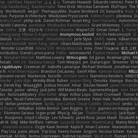
imp
cyril faia
Nipper1er
ふぇ えっ
Tomato Huwaidi
Eduardo ramirez
Peter B
Cristi Vanderburg
Kaeden Hahn
Timo Erick
Miroslav Šamánek
EfulTopo
The S
ey
Workbench
wegu1
TheHappyElite
Duane Strickland
DC Kasundra
Ross
M
orius
Purpose Architecture
Władysław Pryszczarek
Ashley Fayers
plexlexia
D
andru Daniel
philip sisk
Daniel Richman
Ieuan King
Karri Haranko
Autonomou
Nicolò Caterina
aureliana
Khuthadzo Ratshilumela
Grant Mckenney
Tadin Br
ne
OnPui
王庚
극단수작
Cédrick
Maxime
Wayne120
Omair Omari
L
Yuma 
chang jiang
Hlynur G Asgeirsson
Anonymous Axolotl
Art Ov Nekromorph
正
Belisle
Karl-Heinz Köster
Ghoulishlycool
Jarle Styve
DHFG
name
Håkan For
Horald Bartoldt
ttitim Tang
sahin
Ulises Maldonado
Ben Carlisle
Jake Messer
Wonder Lizard588
Gliese 570
Wiola Miszczak
Irina
Олег Гладков
凌太 上村
ionStudios
Daniel Larios-parra
Pablo
selvinsworld
Payton Heniser
Michael 
t
Menyhárt Marcell
Matthew Lowery
MrIncognito
Ed garas
Realmwrights
Mi
hetabi
יניב חלה
Sladana Vukoja
Tom Weijnjes
jen
Danarogon
Streemer
Eli 
k rajabbayev
Crewman 47
Isabelle Lamarque
Michael Shimniok
Jonathan Harr
x N
Ariel Ilmari Kajava
Brandon DeLauney
Geoff Allen
Kamran Kadirov
MELU
giovanni varani
Mackenzie
KuroShi
michael sierra
Nameless Renders
MMDC
hmieder
pato dlgv
Wrinkly Blink
Ruben
Jesper Elling
Onooka
Kseniya
Boo Bu
a
Derek Ray
Waaagghh
Joshua Vincent
Amar
Declan Newell
Javier Fernánde
Zaneski
junior
whitey
Jack John
Will Makes Beats
SupremeAhegao
nori
Marl
dez
NoGreatMystery
Bike Kefeli
shiipi
Arthur Lops
Oliver Cromwell
Tomer M
amalho
Noah Patterson
Jomenikia
Bennett Greene
Peter Hale
Nathaniel Rob
33
Stefan Jammertzheim
SpiSlu
Joe Carlos
Oscar Castillo
bleached
senko
L
id Rogers
MilkyBun
Eddie Benton
Sam Biggins
윤구선
gupries on Instagram
z
Filomeno Saraiva
logan pratt
Rhys lg
Aki Jae
TheMellowMelody
Jack Ryan
ev
RussJones
Lloyd Collidge
Lev Schwartz
Jared Ross
Jason Mault
Elizabeth
iah M
lokjl
Mike Wellfare
ratman
Lucas M. Morone
WyvernLang
Manny Mora
e
maurizio sciascia
Özgür Kaan Sevindi
Kayla B
Arian Castane
Akaiseutoseu
Play Usa
panic attack
Trip boy
heeno honee
Grigorii
Nicolas Scheer
Kai Kr
Zelenjak
Ali Kılıç
Антон Сергеевич
bahriye taşdelen
Sky JK Arch
Razvan Cristi