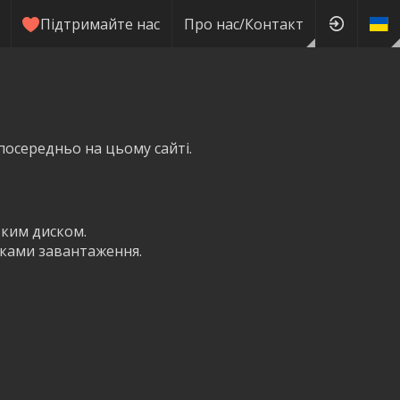
Підтримайте нас
Про нас/Контакт
посередньо на цьому сайті.
тким диском.
пками завантаження.