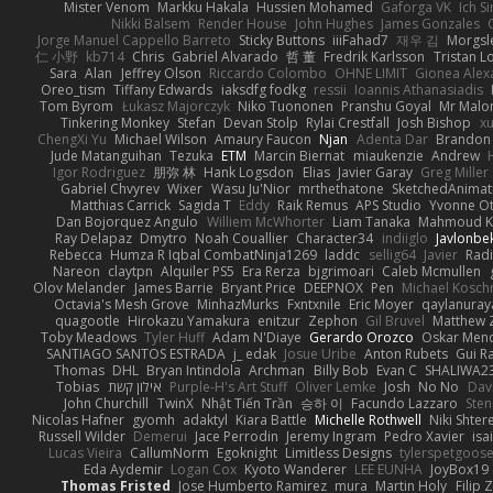
Mister Venom
Markku Hakala
Hussien Mohamed
Gaforga VK
Ich S
Nikki Balsem
Render House
John Hughes
James Gonzales
Jorge Manuel Cappello Barreto
Sticky Buttons
iiiFahad7
재우 김
Morgsl
仁 小野
kb714
Chris
Gabriel Alvarado
哲 董
Fredrik Karlsson
Tristan L
Sara
Alan
Jeffrey Olson
Riccardo Colombo
OHNE LIMIT
Gionea Alex
Oreo_tism
Tiffany Edwards
iaksdfg fodkg
ressii
Ioannis Athanasiadis
Tom Byrom
Łukasz Majorczyk
Niko Tuononen
Pranshu Goyal
Mr Malo
Tinkering Monkey
Stefan
Devan Stolp
Rylai Crestfall
Josh Bishop
xu
ChengXi Yu
Michael Wilson
Amaury Faucon
Njan
Adenta Dar
Brandon 
Jude Matanguihan
Tezuka
ETM
Marcin Biernat
miaukenzie
Andrew
Igor Rodriguez
朋弥 林
Hank Logsdon
Elias
Javier Garay
Greg Miller
Gabriel Chvyrev
Wixer
Wasu Ju'Nior
mrthethatone
SketchedAnimat
Matthias Carrick
Sagida T
Eddy
Raik Remus
APS Studio
Yvonne Ot
Dan Bojorquez Angulo
Williem McWhorter
Liam Tanaka
Mahmoud K
Ray Delapaz
Dmytro
Noah Couallier
Character34
indiiglo
Javlonbe
Rebecca
Humza R Iqbal CombatNinja1269
laddc
sellig64
Javier
Radi
Nareon
claytpn
Alquiler PS5
Era Rerza
bjgrimoari
Caleb Mcmullen
Olov Melander
James Barrie
Bryant Price
DEEPNOX
Pen
Michael Kosc
Octavia's Mesh Grove
MinhazMurks
Fxntxnile
Eric Moyer
qaylanuray
quagootle
Hirokazu Yamakura
enitzur
Zephon
Gil Bruvel
Matthew 
Toby Meadows
Tyler Huff
Adam N'Diaye
Gerardo Orozco
Oskar Men
SANTIAGO SANTOS ESTRADA
j_ edak
Josue Uribe
Anton Rubets
Gui R
Thomas
DHL
Bryan Intindola
Archman
Billy Bob
Evan C
SHALIWA2
Tobias
אילון קשת
Purple-H's Art Stuff
Oliver Lemke
Josh
No No
Dav
John Churchill
TwinX
Nhật Tiến Trần
승하 이
Facundo Lazzaro
Sten
Nicolas Hafner
gyomh
adaktyl
Kiara Battle
Michelle Rothwell
Niki Shter
Russell Wilder
Demerui
Jace Perrodin
Jeremy Ingram
Pedro Xavier
isa
Lucas Vieira
CallumNorm
Egoknight
Limitless Designs
tylerspetgoos
Eda Aydemir
Logan Cox
Kyoto Wanderer
LEE EUNHA
JoyBox19
Thomas Fristed
Jose Humberto Ramirez
mura
Martin Holy
Filip 