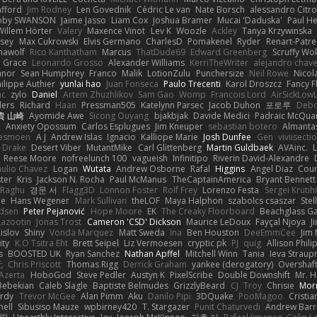
afford
Jim Rodney
Len Govednik
Cédric Le van
Nate Borsch
alessandro Citro
oby SWANSON
Jaime Jasso
Liam Cox
Joshua Bramer
Mucai 'Daduska'
Paul H
Willem Hörter
Valery
Maxence Vinot
Lev K
Woozle
Ackley
Tanya Krzywinska
sey
Max Cukrowski
Elvis Germano
CharlesD
Pomakenel
Ryder
Renart-Patr
mawolf
Rico Kanthatham
Marcus
ThatDude69
Edward Greenberg
Scruffy Wol
 Grace
Leonardo Grosso
Alexander Williams
KerriTheWriter
alejandro chave
eanor
Sean Humphrey
Franco
Malik
LotionZulu
Punchersize
Neil Rowe
Nicol
ilippe Authier
yunlai hao
Juan Fonseca
Paulo Trecenti
Karol Droszcz
Fancy F
nc
zylo
Daniel
Artem Zhuzhlikov
Sam Gao
Womp
Francois Lord
AirSickLow
ders
Richard
Haan
Pressman505
Katelynn Parsec
Jacob Duhon
포로루
Debo
貴 山崎
Ayomide Awe
Sicong Ouyang
bjakbjak
Davide Medici
Padraic McQuar
n
Anxiety Opossum
Carlos Esplugues
Jim Kneuper
sebastian botero
Almantas
lesmoen
A J
Andrew Islas
Ignacio
Kalliope Marie
Josh Dunfee
Gen
viviisecti
c Drake
Desert Viber
MutantMike
Carl Glittenberg
Martin Guldbaek
AVAinc.
L
Reese Moore
nofreelunch 100
vagueish
Infinitipo
Riverin David-Alexandre
aulio Chavez
Logan
Wutata
Andrew Osborne
Rafal
Higgins
Angel Diaz
Cour
ter
Kris
Jackson N. Rocha
Paul McManus
TheCaptainAmerica
Bryant Bennett
 Raghu
경문 서
Flagg3D
Lonnon Foster
Rolf Frey
Lorenzo Festa
Sergei Krutih
ee
Hans Wegener
Mark Sullivan
theLOF
Maya Halphon
szabolcs csaszar
Stel
idsen
Peter Pejanović
Hope Moore
EK
The Creaky Floorboard
Beachglass G
Lazootin
Jonas Trost
Cameron 'CSD' Dickson
Maurice LeDoux
Fayçal Njoya
J
islov
Shiny
Vonda Marquez
Matt Sweda
Ina
Ben Houston
DeeEmmCee
Jim 
ity
K.O Tsitra Eht
Brett Seipel
Liz Vermoesen
cryptic pk
PJ
quig
Allison Phili
s
BOOSTED UK
Ryan Sanchez
Nathan Apffel
Mitchell Winn
Tania
Ieva Strau
无
Chris Priscott
Thomas Rigg
Derrick Graham
yankee (derogatory)
Overshaf
Azerta
HoboGod
Steve Pedler
Austyn K
PixelScribe
Double Downshift
Mr. 
Bebekian
Caleb Slagle
Baptiste Belmudes
GrizzlyBeard
CJ
Troy
Chrisie
Morr
rdy
Trevor McGee
Alan Pimm
Aku
Danilo Pipi
3DQuake
PooMagoo
Cristia
nell
Sibusiso Mauze
wpbirney420
T. Stargazer
Punit Chaturvedi
Andrew Barr