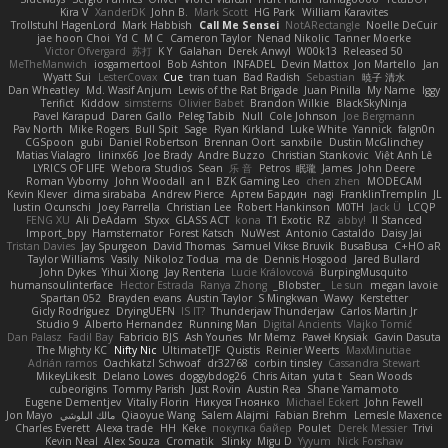
Kira V
XanderDK
John B.
Mark Scott
HG Park
William Karavites
Trollstuhl HagenLord
Mark Habbish
Call Me Sensei
NotARectangle
Noelle DeCuir
jae hoon Choi
Yd C
M C
Cameron Taylor
Nenad Nikolic
Tanner Moerke
Victor Ofvergard
苏打
K Y
Galahan
Derek Anwyl
W00k13
Released 50
MeTheManwich
iosgamertool
Bob Ashton
INFADEL
Devin Mattox
Jon Martello
Jan
Wyatt Sui
LesterCovax
Cue
tran tuan
Bad Radish
Sebastian
暁子 清水
Dan Wheatley
Md. Wasif Anjum
Lewis of the Rat Brigade
Juan Pinilla
My Name
Iggy
Terifict
Kiddow
simsterns
Olivier Babet
Brandon Wilkie
BlackSkyNinja
Pavel Karapud
Daren Gallo
Peleg Tabib
Null
Cole Johnson
Joe Bergmann
Pav North
Mike Rogers
Bull Spit
Sage
Ryan Kirkland
Luke White
Yannick
falgn0n
CGSpoon
gubi
Daniel Robertson
Brennan Oort
sanxbile
Dustin McGlinchey
Matias Vialagro
lininx66
Joe Brady
Andre Buzzo
Christian Stankovic
Việt Anh Lê
LYRICS OF LIFE
Webora Studios
Sean
乐 音
Petros
眠瓏
James
John Deere
Roman Vyborny
John Woodall
an l
BZK Gaming Leo
chen zhen
MODECAM
Kevin Klever
dima sirababa
Andrew Pierce
Артем Бардин
nagi
FranklinTremplin
JL
Iustin Ocunschi
Joey Parrella
Christian Lee
Robert Hankinson
M0TH
Jack Ü
LCQP
FENG XU
Ali DeAdam
Styxx
GLASS ACT
kona
T1 Exotic
RZ
abby!
ll Stanced
Import_bpy
Hamsternator
Forest Katsch
NuWest
Antonio Castaldo
Daisy Jai
Tristan Davies
Jay Spurgeon
David Thomas
Samuel Vikse Bruvik
BusaBusa
C+HO aR
Taylor Williams
Vasily
Nikoloz Todua
ma de
Dennis Hosgood
Jared Bullard
John Dykes
Yihui Xiong
Jay Renteria
Lucie Královcová
BurpingMusquito
humansoulinterface
Hector Estrada
Ranya Zhong
_Blobster_
Le sun
megan lavoie
Spartan 052
Brayden evans
Austin Taylor
S Mingkwan
Wawy
Kerstetter
Gicly Rodríguez
DryingUEFN
IS IT?
Thunderjaw Thunderjaw
Carlos Martin Jr
Studio 9
Alberto Hernandez
Running Man
Digital Ancients
Vlajko Tomić
Dan Palasz
Fadil Bay
Fabricio BJS
Ash Younes
Mr Memz
Paweł Krysiak
Gavin Dasuta
The Mighty KC
Nifty Nic
UltimateTJF
Quistis
Reinier Weerts
MaxMinutiae
Adrián ramos
Oachkatzl Schwoaf
dr32768
corbin tinsley
Cassandra Stewart
MikeyLikesIt
Delano Lowes
doggybdog26
Chris Aitan
yuta t
Sean Woods
cubeorigins
Tommy Parish
Just Rovin
Austin Rea
Shane Yamamoto
Eugene Dementjev
Vitaliy Florin
Никуся Гноянко
Michael Eckert
John Fewell
Jon Mayo
مالك البلوشي
Qiaoyue Wang
Salem Alajmi
Fabian Brehm
Lemesle Maxence
Charles Everett
Alexa trade
HH
Keke
покупка байер
Poulet
Derek Messier
Trivi
Kevin Neal
Alex Souza
Cromatik
Slinky
Migu D
Yyyum
Nick Forshaw