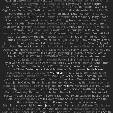
Houston Gaston
Danizoar
NekoTux
Fattma Al Lawati
yewen sun
Felipe Ramos
Slamuel EC
Key van Thull
George Clarke
EightySeven
Frederic Sigrist
Wilbert Schuurman Hess
yuna yamamoto
Derek Carlin
Ben Watts
RavenXXXX
Virgil Shaw
Zeikomiray
TeaTime
Jonas Printzen
Ezekiel Alexander
Danny Ray Clark
BAMA Studio
Toms
Anton Smit
Ayman Sharaf
Dusan Runtak
Per Gouras
Kaitlyn Matchem
SBS
Chance K
Mistral Chronicles
cael mckinney
Jakey Floofle
Allison Cope
Brandon Morse
Vanta
ns103
Luigi Macaluso
simen stroek
19:48
Yu xin Ye
Adam Moore
Pascal Creative Design
Kelvin Yim
Yaroslav Leschenko
AI videomaking
Moon
正和 綱嶋
David KALFON
Dmitry Vinnik
Katti
keilyn nuñez
Wenxin Huang
Sarah BADJI
GrayDarth
Eli Herrington
ALP Gauna
manuel chiocchetta
ThatRamenDude
CluelessArt
Cергей Лозенко
Emmett Peck
Stefan Scotzniovsky
Hieu Tran
新之助 佐々木
Armin Bauer
Konrad Wantrych
E Barrios
Jack Malone
Harry Jumaidi
에이지
Eylül Solakoğlu
my moon, your stars
Jarod
Dinki
Alexey Vaitvud
Udi
Yurii Antonyuk
estuine
Queen Sitra
Fy Hy
Jack
Jacob Mars
Shaquita Puckett
Danning Lu
LunaLoutre
Andre Olivier
Andrew Rhyne
Dane Sands
Jdnbyd
William Parry
Zak Jarvis
Axel Allstar
vito schaniel
Ashley Cline
CHERRII
Tryvon Pittman
Heli Aldridge
jerry biggs jr
JakkeN
Anthony Castillo
Nikolai Strelioff
RYDBRG PHOTOGRAPHY
Yogev Levy
Abdullah Alshammari
Thomas Steele
Alicia Zimmermann
Patrick Zulke
Fran Aspen
Freyka V
Taylor Gonzalez
Trevor Seitz
Aaron
Eva Eoska V
Williscool
Here4StuffAndAllThat
Zoltán Simon
Londolan
Cedric Wurm
Max King
CucuZulu
Radosław Bela
Loris Olivier
Erwin Heyms
Rafael Santisteban Baumgartner
Fenrir Fawkes
MaddieMooMoon
shuhao wang
WorldBLD
Artet
Drew Tanner
Navid Eshaq
Aubin Nicoleau
Blandine Ducrocq
JewelEyed
ANDY
Anton Friedman
時里ZYC
Joe Stadnik
Brett Schmidt
Adam Derenne
Daniel Vera Morales
Mattias Eriksson
le-cds
Jamie Oakley
Shihan Barbee
Brenden Cameron
Jay Hart
Lourens Lessing
Dominique Fitzgerald
Federico Bagarolo
Eon Valterra
NeckbeardLover445
Lucian
cooshy
Toms Seglins
Fuller Pendleton
Eduard Marsinyac
Matthew J Clarke
Danny Dimbleby
Thomas Lloyd
clenhart
Ben Wilson
minkis kim
Manenblack
Martten Maasik
Edward Maxym
BetterAsBad _
RO
SwunkusSwede
hauke lienau
HAR
valsekamerplant
Cemile Høyer
Viviane Souza
Meredith Jones
Van Gun
Brittany Martin
Robyn Roach
Kai Wu
Carr Simpson
Mike Galland
Brian Eichenberger
Syl Pu
Kevin Jeryd
Christian Tennant
SporkSkaffel
Zac Zabawa
Junzhe Zhu
nate arnold
Flynn Duniho
Pietro Piemontese
Ronnie Barnett
Todd Bennion
SpacePuffle
Tristan Fogle
Spec
Peter G
rayryeng
鸝瑩 魏
Craig Smith