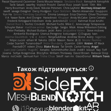
Pascal Raymond Cazemier
Denis Moura Velasco
Sinclaire Black
Xenophik Xenophik
Tarik Sakalli
swarfey
Vojtech Proschl
Daniel Ruiz
Josiah Scott
13th
Mik
Harry Boorman
Andy Davis
Nikolai Petersen
Chris Layfield
Morrissey Alexander
swxift
savage Designer
Darcy Hodgson
Ryan Stelzleni
Martin Alexander
Giupponi
Yun Ha
Simon Tremblay Gauthier
Emma Levesque
Erica Dlamini
Oliver Thomsen
V A
Yasser Raies
Anil Dongre
Haradinxiii
Khupaar
Andy McCabe
Gene Cerrato
Frederik Kirkegaard Esbensen
Arda
Jackrobin23
Groot
Rahmat Rizal Andhi
Daniel Ruiz G
Kortez Crockett
Michael Fuchs
Mike C.
Александр Татаринов
Schuyler Baker
matthew armer
Gav Judge
Sergio
Misik
Alexa Wilkerson Editing
Peter Pietlasky
Michael Buttaro
Jackt
Aero
Jacqueline Valero
Steve mcbees
Amberlie Rodriguez
Uranus Peregrine
kokuragari
CJ Duguay
Ivan
Assima Dauletbek
ツキ ミ
Adam
NinjaSubRosa
Andrew Stone
Avery
rwgames
felipe zucoli
ethan M
Yakoto
DB3d
Mason
Nene
高 日
Nicolo' Paolino
Cedar Scarlett
Tunanodra-P
Victor Bondatiy
Quentin
GWH
Kirsten
KT Mack
FrantaBOT
edwin Zhou
Blake Rizzo
Tal Smith
Carter Farrey
Angel
Juan José Castaño
HugoRC
Xenalto
Schmitthoffer Zsolt
indi81
biscuit
Kay
Toff
Jovana
Sofiya Ibragimova
BlizzyFox
William Thirlaway
David Brown
Babacar Diop
Marco
noCrxdit
Samuel Furr
Trisha Chua
Skkiff
nan mi
GlazeDonut
William Travis
Також підтримується: