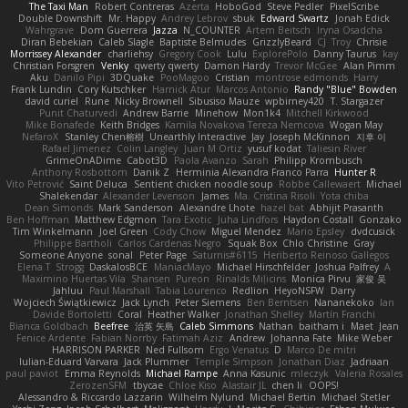
The Taxi Man
Robert Contreras
Azerta
HoboGod
Steve Pedler
PixelScribe
Double Downshift
Mr. Happy
Andrey Lebrov
sbuk
Edward Swartz
Jonah Edick
Wahrgrave
Dom Guerrera
Jazza
N_COUNTER
Artem Beitsch
Iryna Osadcha
Diran Bebekian
Caleb Slagle
Baptiste Belmudes
GrizzlyBeard
CJ
Troy
Chrisie
Morrissey Alexander
charliehsy
Gregory Cook
Lulu
ExplorePolo
Danny Taurus
kay
Christian Forsgren
Venky
qwerty qwerty
Damon Hardy
Trevor McGee
Alan Pimm
Aku
Danilo Pipi
3DQuake
PooMagoo
Cristian
montrose edmonds
Harry
Frank Lundin
Cory Kutschker
Harnick Atur
Marcos Antonio
Randy "Blue" Bowden
david curiel
Rune
Nicky Brownell
Sibusiso Mauze
wpbirney420
T. Stargazer
Punit Chaturvedi
Andrew Barrie
Minehow
Mon1k4
Mitchell Kirkwood
Mike Bonafede
Keith Bridges
Kamila Novakova Tereza Nemcova
Wogan May
NefaroX
Stanley Chen榕樹
Unearthly Interactive
Jay
Joseph McKinnon
지후 이
Rafael Jimenez
Colin Langley
Juan M Ortiz
yusuf kodat
Taliesin River
GrimeOnADime
Cabot3D
Paola Avanzo
Sarah
Philipp Krombusch
Anthony Rosbottom
Danik Z
Herminia Alexandra Franco Parra
Hunter R
Vito Petrović
Saint Deluca
Sentient chicken noodle soup
Robbe Callewaert
Michael
Shalekendar
Alexander Levenson
James
Ma. Cristina Risoli
Yota chiba
Dean Simonds
Mark Sanderson
Alexandre Lhote
hazel bat
Abhijit Prasanth
Ben Hoffman
Matthew Edgmon
Tara Exotic
Juha Lindfors
Haydon Costall
Gonzako
Tim Winkelmann
Joel Green
Cody Chow
Miguel Mendez
Mario Epsley
dvdcusick
Philippe Bartholi
Carlos Cardenas Negro
Squak Box
Chlo Christine
Gray
Someone Anyone
sonal
Peter Page
Saturnis#6115
Heriberto Reinoso Gallegos
Elena T
Strogg
DaskalosBCE
ManiacMayo
Michael Hirschfelder
Joshua Palfrey
A
Maximino Huertas Vila
Shansen
Pureon
Rinalds Miļicins
Monica Pirvu
家俊 吴
Jahluu
Paul Marshall
Tabia Lourenco
Redlion
HeyoNSFW
Darry
Wojciech Świątkiewicz
Jack Lynch
Peter Siemens
Ben Berntsen
Nananekoko
Ian
Davide Bortoletti
Coral
Heather Walker
Jonathan Shelley
Martín Franchi
Bianca Goldbach
Beefree
治英 矢島
Caleb Simmons
Nathan
baitham i
Maet
Jean
Fenice Ardente
Fabian Norrby
Fatimah Aziz
Andrew
Johanna Fate
Mike Weber
HARRISON PARKER
Ned Fullsom
Ergo Venatus
D
Marco De mitri
Iulian-Eduard Varvara
Jack Plummer
Temple Simpson
Jonathan Diaz
Jadriaan
paul paviot
Emma Reynolds
Michael Rampe
Anna Kasunic
mleczyk
Valeria Rosales
ZerozenSFM
tbycae
Chloe Kiso
Alastair JL
chen li
OOPS!
Alessandro & Riccardo Lazzarin
Wilhelm Nylund
Michael Bertin
Michael Stetler