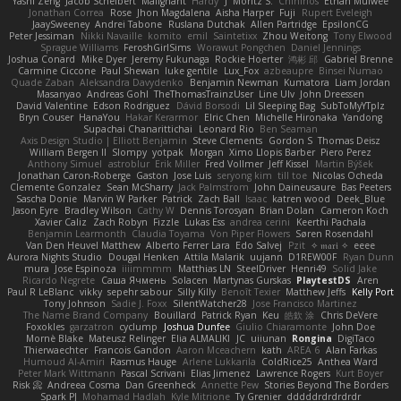
Yashi Zeng
Jacob Schelbert
Malignant
Hardy
J
Moritz S.
Chihirios
Ethan Mulwee
Jonathan Correa
Rose
Jhon Magdalena
Aisha Harper
Fuji
Rupert Eveleigh
JaaySweeney
Andrei Tabone
Ruslana Dutchak
Allen Partridge
EpsilonCG
Peter Jessiman
Nikki Navaille
komito
emil
Saintetixx
Zhou Weitong
Tony Elwood
Sprague Williams
FeroshGirlSims
Worawut Pongchen
Daniel Jennings
Joshua Conard
Mike Dyer
Jeremy Fukunaga
Rockie Hoerter
鸿彬 邱
Gabriel Brenne
Carmine Ciccone
Paul Shewan
luke gentile
Lux_Fox
azbeaupre
Binsei Numao
Quade Zaban
Aleksandra Davydenko
Benjamin Newman
Kumatora
Liam Jordan
Masanyao
Andreas Gohl
TheThomasTrainzUser
Line Ulv
John Dreessen
David Valentine
Edson Rodriguez
Dávid Borsodi
Lil Sleeping Bag
SubToMyYTplz
Bryn Couser
HanaYou
Hakar Kerarmor
Elric Chen
Michelle Hironaka
Yandong
Supachai Chanarittichai
Leonard Rio
Ben Seaman
Axis Design Studio | Elliott Benjamin
Steve Clements
Gordon S
Thomas Deisz
William Bergen II
Slompy
yotpak
Morgan
Ximo Llopis Barber
Piero Perez
Anthony Simuel
astroblur
Erik Miller
Fred Vollmer
Jeff Kissel
Martin Býšek
Jonathan Caron-Roberge
Gaston
Jose Luis
seryong kim
till toe
Nicolas Ocheda
Clemente Gonzalez
Sean McSharry
Jack Palmstrom
John Daineusaure
Bas Peeters
Sascha Donie
Marvin W Parker
Patrick
Zach Ball
Isaac
katren wood
Deek_Blue
Jason Eyre
Bradley Wilson
Cathy W
Dennis Torosyan
Brian Dolan
Cameron Koch
Xavier Caliz
Zach Robyn
Fizzle
Lukas Ess
andrea cerini
Keerthi Pachala
Benjamin Learmonth
Claudia Toyama
Von Piper Flowers
Søren Rosendahl
Van Den Heuvel Matthew
Alberto Ferrer Lara
Edo Salvej
Pzit
✧ 𝔪𝔞𝔯𝔦 ✧
eeee
Aurora Nights Studio
Dougal Henken
Attila Malarik
uujann
D1REW00F
Ryan Dunn
mura
Jose Espinoza
iiiimmmm
Matthias LN
SteelDriver
Henri49
Solid Jake
Ricardo Negrete
Саша Ячмень
Solacen
Martynas Gurskas
PlaytestDS
Aren
Paul R LeBlanc
vikky
sepehr sabour
Silly Killy
Benoît Texier
Matthew Jeffs
Kelly Port
Tony Johnson
Sadie J. Foxx
SilentWatcher28
Jose Francisco Martinez
The Name Brand Company
Bouillard
Patrick Ryan
Keu
皓欽 涂
Chris DeVere
Foxokles
garzatron
cyclump
Joshua Dunfee
Giulio Chiaramonte
John Doe
Mornè Blake
Mateusz Relinger
Elia ALMALIKI
JC
uiiunan
Rongina
DigiTaco
Thierwaechter
Francois Gandon
Aaron Mceachern
kath
AREA 6
Alan Farkas
Humoud Al-Amiri
Rasmus Hauge
Arlene Lukkarila
ColdRice25
Anthea Ward
Peter Mark Wittmann
Pascal Scrivani
Elias Jimenez
Lawrence Rogers
Kurt Boyer
Risk 📀
Andreea Cosma
Dan Greenheck
Annette Pew
Stories Beyond The Borders
Spark PJ
Mohamad Hadlah
Kyle Mitrione
Ty Grenier
dddddrdrdrdrdr