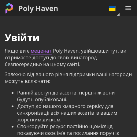
Poly Haven
Увійти
Якщо ви є
меценат
Poly Haven, увійшовши тут, ви
отримаєте доступ до своїх винагород
безпосередньо на цьому сайті.
Залежно від вашого рівня підтримки ваші нагороди
можуть включати:
Ранній доступ до ассетів, перш ніж вони
будуть опубліковані.
Доступ до нашого хмарного сервісу для
синхронізації всіх наших ассетів із вашим
жорстким диском.
Спонсоруйте ресурс постійно щомісяця,
показуючи своє ім’я та посилання поруч із