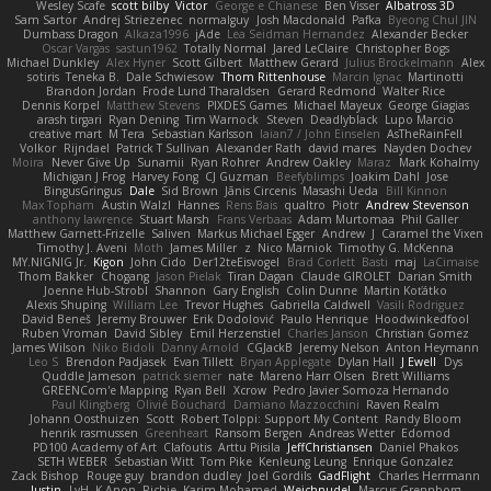
Wesley Scafe
scott bilby
Victor
George e Chianese
Ben Visser
Albatross 3D
Sam Sartor
Andrej Striezenec
normalguy
Josh Macdonald
Pafka
Byeong Chul JIN
Dumbass Dragon
Alkaza1996
jAde
Lea Seidman Hernandez
Alexander Becker
Oscar Vargas
sastun1962
Totally Normal
Jared LeClaire
Christopher Bogs
Michael Dunkley
Alex Hyner
Scott Gilbert
Matthew Gerard
Julius Brockelmann
Alex
sotiris
Teneka B.
Dale Schwiesow
Thom Rittenhouse
Marcin Ignac
Martinotti
Brandon Jordan
Frode Lund Tharaldsen
Gerard Redmond
Walter Rice
Dennis Korpel
Matthew Stevens
PIXDES Games
Michael Mayeux
George Giagias
arash tirgari
Ryan Dening
Tim Warnock
Steven
Deadlyblack
Lupo Marcio
creative mart
M Tera
Sebastian Karlsson
Iaian7 / John Einselen
AsTheRainFell
Volkor
Rijndael
Patrick T Sullivan
Alexander Rath
david mares
Nayden Dochev
Moira
Never Give Up
Sunamii
Ryan Rohrer
Andrew Oakley
Maraz
Mark Kohalmy
Michigan J Frog
Harvey Fong
CJ Guzman
Beefyblimps
Joakim Dahl
Jose
BingusGringus
Dale
Sid Brown
Jānis Circenis
Masashi Ueda
Bill Kinnon
Max Topham
Austin Walzl
Hannes
Rens Bais
qualtro
Piotr
Andrew Stevenson
anthony lawrence
Stuart Marsh
Frans Verbaas
Adam Murtomaa
Phil Galler
Matthew Garnett-Frizelle
Saliven
Markus Michael Egger
Andrew
J
Caramel the Vixen
Timothy J. Aveni
Moth
James Miller
z
Nico Marniok
Timothy G. McKenna
MY.NIGNIG Jr.
Kigon
John Cido
Der12teEisvogel
Brad Corlett
Basti
maj
LaCimaise
Thom Bakker
Chogang
Jason Pielak
Tiran Dagan
Claude GIROLET
Darian Smith
Joenne Hub-Strobl
Shannon
Gary English
Colin Dunne
Martin Koťátko
Alexis Shuping
William Lee
Trevor Hughes
Gabriella Caldwell
Vasili Rodriguez
David Beneš
Jeremy Brouwer
Erik Dodolović
Paulo Henrique
Hoodwinkedfool
Ruben Vroman
David Sibley
Emil Herzenstiel
Charles Janson
Christian Gomez
James Wilson
Niko Bidoli
Danny Arnold
CGJackB
Jeremy Nelson
Anton Heymann
Leo S
Brendon Padjasek
Evan Tillett
Bryan Applegate
Dylan Hall
J Ewell
Dys
Quddle Jameson
patrick siemer
nate
Mareno Harr Olsen
Brett Williams
GREENCom'e Mapping
Ryan Bell
Xcrow
Pedro Javier Somoza Hernando
Paul Klingberg
Olivié Bouchard
Damiano Mazzocchini
Raven Realm
Johann Oosthuizen
Scott
Robert Tolppi: Support My Content
Randy Bloom
henrik rasmussen
Greenheart
Ransom Bergen
Andreas Wetter
Edomod
PD100 Academy of Art
Clafoutis
Arttu Piisila
JeffChristiansen
Daniel Phakos
SETH WEBER
Sebastian Witt
Tom Pike
Kenleung Leung
Enrique Gonzalez
Zack Bishop
Rouge guy
brandon dudley
Joel Gordils
GadFlight
Charles Herrmann
Justin
LvH
K Anon
Richie
Karim Mohamed
Weichnudel
Marcus Grennborg