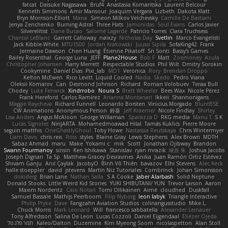
fatcat
Daisuke Nagasawa
Bruf4
Anastasia Komaritska
Laurent Belcour
Kenneth Simmons
Amir Mansour
Joaquim Vergara
Lizbeth
Dakota Klatt
Bryn Morrison-Elliott
Mana
Simeon Milkov Velchevsky
Camille De Bastiani
Jenya Zenchenko
Burning Astral
Three Hats
Jamonidas
Soul Evans
Carlos Javier
Silverelitist
Dane Bucao
Salomé Lagarde
Patricio Torres
Clara Truchsess
Chantal LeBlanc
Garrett Calloway
nøixzy
Nicholas Day
Svetlin
Marco Evangelisti
Jack Kibble-White
MTU1500
Jordan Krakowski
Juuso Sipilä
SofaKing42
Frank
Jermaine Dawson
Chen Huang
Étienne Pikatoff
Sri Sonti
Bassy's Games
Bailey Rosenthal
George Luna
JEFF
Plane2House
Bob F
Matt
Zoemoney
Azula
Christopher Johansen
Harry Merrett
Respectable Studios
Phil Wilt
Dmitry Sorokin
Cookymine
Daniel Dias
Pixi_lab
MD1
Veronica
Rory
Brendan Droppo
Kelton McEwen
Rico Levitt
Liquid Cooled
Nadia
Skedo
Pedro Viana
Oleksii Komarov
Can
Desmond Johnson
Richard
Roman Volobuev
Teraa Bull
Chodey
Luke Fenwick
Xindrrobo
Noura S
Brett Wheeler
Bees Wax
Nicole Pérez
Frank Hereford
Carlos Ramírez
Arianna Montanari
Ikkeii
Shannonigans
Maggie Raycheva
Richard Funnell
Leonardo Borsten
Vinicius Morgado
BluntBSE
CW Animations
Anonymous Person
鈴葵
Jeff Kraemer
Nicole Findlay
Shirley
Lisa Anders
Angus McAloon
George Willaman
Sparazza D
RKG media
Manu T
S K
Lucas Signoles
NinjARTA
Mohamedmoawad Hilal
Tamás Kuklics
Pierre Moore
seguin matthis
OneGhastlyGhoul
Toby Howe
Nastassia Reutskaya
Chris Wintermyer
Liam Davis
chris reis
Ross
styles
Blaine Gray
Lewis Stephens
Alex Brown
MDTH
Sabaz Ahmad
maru
Make
Yokami c:
mik
Scott
Jonathan Ojibway
Brandon
Swann Fourmanoy
sinsin
Ken Ishikawa
Stanislav
ryan mrazik
峻辰 朱
Joshua Jacobs
Joseph Dignan
Ta Sp
Matthew-Gracey Desravines
Anika
Juan Ramón Ortiz Estévez
Shivam Ganju
Anıl Çaylak
JacobyO
Bình Võ Thiên
bavazov
Elhi Stevens
Alec Keck
halle stoeppler
david
jstevens
Martín Niz Tutoriales
Combrinck
Johan Simonsson
dokiderg
Brian Lane
Nathan Salla
S A Cooke
Jaber Alarbash
Solid Neptune
Donald Stooks
Little Weird Kid Stories
YUKI SHIBUTANI/ YUN
Trevor Larson
Aaron
Maxim Nordentz
Caio Notari
Tomi Ollikainen
Aimé
cloudhed
Duskfall
Samuel Bassale
Mathijs Peerboom
Filip Nyborg
leon labyk
Triangle Interactive
Philip Pryke
Dave
Fangzahn Aviation Studios
colinangusstudio
Mike L.
Chuck Morris
Mark Leonard
Will
francesco sabbatella
Alexander Leinauer
Tony Alfredsson
Salina De Leon
Lucas Cozzoli
Daniel Eijgendaal
Eliézer Ojeda
תמר פלג טל
Kaleo/Dalton
Duzemine
Kim Myeong Soom
nicolaspetton
Alan Stoll