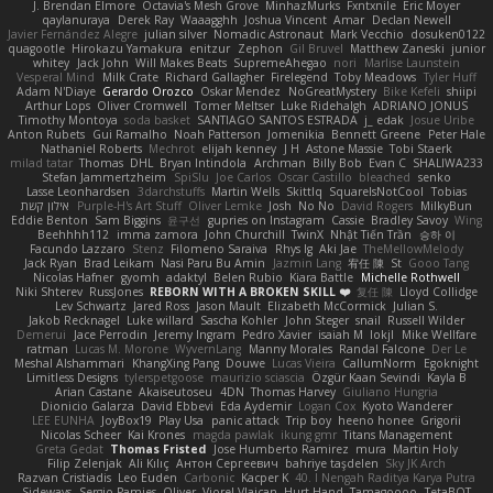
J. Brendan Elmore
Octavia's Mesh Grove
MinhazMurks
Fxntxnile
Eric Moyer
qaylanuraya
Derek Ray
Waaagghh
Joshua Vincent
Amar
Declan Newell
Javier Fernández Alegre
julian silver
Nomadic Astronaut
Mark Vecchio
dosuken0122
quagootle
Hirokazu Yamakura
enitzur
Zephon
Gil Bruvel
Matthew Zaneski
junior
whitey
Jack John
Will Makes Beats
SupremeAhegao
nori
Marlise Launstein
Vesperal Mind
Milk Crate
Richard Gallagher
Firelegend
Toby Meadows
Tyler Huff
Adam N'Diaye
Gerardo Orozco
Oskar Mendez
NoGreatMystery
Bike Kefeli
shiipi
Arthur Lops
Oliver Cromwell
Tomer Meltser
Luke Ridehalgh
ADRIANO JONUS
Timothy Montoya
soda basket
SANTIAGO SANTOS ESTRADA
j_ edak
Josue Uribe
Anton Rubets
Gui Ramalho
Noah Patterson
Jomenikia
Bennett Greene
Peter Hale
Nathaniel Roberts
Mechrot
elijah kenney
J H
Astone Massie
Tobi Staerk
milad tatar
Thomas
DHL
Bryan Intindola
Archman
Billy Bob
Evan C
SHALIWA233
Stefan Jammertzheim
SpiSlu
Joe Carlos
Oscar Castillo
bleached
senko
Lasse Leonhardsen
3darchstuffs
Martin Wells
Skittlq
SquareIsNotCool
Tobias
אילון קשת
Purple-H's Art Stuff
Oliver Lemke
Josh
No No
David Rogers
MilkyBun
Eddie Benton
Sam Biggins
윤구선
gupries on Instagram
Cassie
Bradley Savoy
Wing
Beehhhh112
imma zamora
John Churchill
TwinX
Nhật Tiến Trần
승하 이
Facundo Lazzaro
Stenz
Filomeno Saraiva
Rhys lg
Aki Jae
TheMellowMelody
Jack Ryan
Brad Leikam
Nasi Paru Bu Amin
Jazmin Lang
宥任 陳
St
Gooo Tang
Nicolas Hafner
gyomh
adaktyl
Belen Rubio
Kiara Battle
Michelle Rothwell
Niki Shterev
RussJones
REBORN WITH A BROKEN SKILL ❤️
复任 陳
Lloyd Collidge
Lev Schwartz
Jared Ross
Jason Mault
Elizabeth McCormick
Julian S.
Jakob Recknagel
Luke willard
Sascha Kohler
John Steger
snail
Russell Wilder
Demerui
Jace Perrodin
Jeremy Ingram
Pedro Xavier
isaiah M
lokjl
Mike Wellfare
ratman
Lucas M. Morone
WyvernLang
Manny Morales
Randal Falcone
Der Le
Meshal Alshammari
KhangXing Pang
Douwe
Lucas Vieira
CallumNorm
Egoknight
Limitless Designs
tylerspetgoose
maurizio sciascia
Özgür Kaan Sevindi
Kayla B
Arian Castane
Akaiseutoseu
4DN
Thomas Harvey
Giuliano Hungria
Dionicio Galarza
David Ebbevi
Eda Aydemir
Logan Cox
Kyoto Wanderer
LEE EUNHA
JoyBox19
Play Usa
panic attack
Trip boy
heeno honee
Grigorii
Nicolas Scheer
Kai Krones
magda pawlak
ikung gmr
Titans Management
Greta Gedat
Thomas Fristed
Jose Humberto Ramirez
mura
Martin Holy
Filip Zelenjak
Ali Kılıç
Антон Сергеевич
bahriye taşdelen
Sky JK Arch
Razvan Cristiadis
Leo Euden
Carbonic
Kacper K
40. I Nengah Raditya Karya Putra
Sideways
Sergio Pamies
Oliver
Viorel Vlaican
Hurt Hand
Tamagoooo
TetaBOT