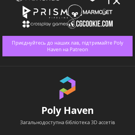
Приєднуйтесь до наших лав, підтримайте Poly
Haven на Patreon
Poly Haven
Загальнодоступна бібліотека 3D ассетів