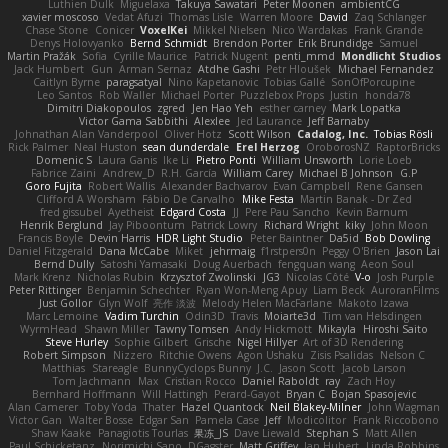
Luthien Dulk
Miguelaxa
Takuya Sawatari
Peter Moonen
ambientCG
xavier moscoso
Vedat Afuzi
Thomas Lisle
Warren Moore
David
Zaq Schlanger
Chase Stone
Conicer
VoxelKei
Mikkel Nielsen
Nico Wardakas
Frank Grande
Denys Holovyanko
Bernd Schmidt
Brendon Porter
Erik Brundidge
Samuel
Martin Pražák
Sofia
Cyrille Maurice
Patrick Nugent
penti_mmd
Mondlicht Studios
Jack Humbert
Gun
Arman Sernaz
Atdhe Gashi
Petr Hloušek
Michael Fernandez
Caitlyn Byrne
paragsatyal
Nino Kapetanovic
Tobias Gallé
SonOfPorcupine
Leo Santos
Rob Waller
Michael Porter
Puzzlebox Props
Justin
honda78
Dimitri Diakopoulos
zgred
Jen Hao Yeh
esther carney
Mark Lopatka
Victor Gama Sabbithi
Alexlee
Jed Laurance
Jeff Barnaby
Johnathan Alan Vanderpool
Oliver Hotz
Scott Wilson
Cadalog, Inc.
Tobias Rösli
Rick Palmer
Neal Huston
sean dunderdale
Erel Herzog
OroborosNZ
RaptorBricks
Domenic S
Laura Ganis
Ike Li
Pietro Ponti
William Unsworth
Lorie Loeb
Fabrice Zaini
Andrew_D
R.H. García
William Carey
Michael B Johnson
G.P
Goro Fujita
Robert Wallis
Alexander Bachvarov
Evan Campbell
Rene Gansen
Clifford A Worsham
Fábio De Carvalho
Mike Festa
Martin Banak - Dr Zed
fred gissubel
Ayetheist
Edgard Costa
JJ
Pere Pau Sancho
Kevin Barnum
Henrik Berglund
Jay Piboontum
Patrick Lowry
Richard Wright
kiky
John Moon
Francis Boyle
Devin Harris
HDR Light Studio
Peter Baintner
Da5id
Bob Dowling
Daniel Fitzgerald
Dana McCabe
Miket
jehrmaig
f1rstpers0n
Peggy O'Brien
Jason Lai
Bernd Dully
Satoshi Yamasaki
Doug Auerbach
fengquan wang
Aeon Soul
Mark Krenz
Nicholas Rubin
Krzysztof Zwolinski
JG3
Nicolas Côté
V-o
Josh Purple
Peter Rittinger
Benjamin Schechter
Ryan Won-Meng Apuy
Liam Beck
AuroranFilms
Just Gollor
Glyn Wolf
亮作 淡波
Melody Helen MacFarlane
Makoto Izawa
Marc Lemoine
Vadim Turchin
Odin3D
Travis
Moiarte3d
Tim van Helsdingen
WyrmHead
Shawn Miller
Tawny Tomsen
Andy Hickmott
Mikayla
Hiroshi Saito
Steve Hurley
Sophie Gilbert
Grische
Nigel Hillyer
Art of 3D Rendering
Robert Simpson
Nizzero
Ritchie Owens
Agon Ushaku
Zisis Psalidas
Nelson C
Matthias
Stareagle
BunnyCyclops Bunny
J.C.
Jason Scott
Jacob Larson
Tom Jachmann
Max
Cristian Rocco
Daniel Raboldt
ray
Zach Hoy
Bernhard Hoffmann
Will Hattingh
Perard-Gayot
Bryan C
Bojan Spasojevic
Alan Camerer
Toby Yoda
Thater
Hazel Quantock
Neil Blakey-Milner
John Wagman
Victor Gan
Walter Bosse
Edgar San
Pamela Case
Jeff
Modicolitor
Frank Riccobono
Shaw Kaake
Panagiotis Tourlas
果冻_JS
Dave Liewald
Stephan S
Matt Allen
Paul Schicketanz
Norimichi Sano
DGagster
Matt Griffey
Ian Hubert
Linda Robbins