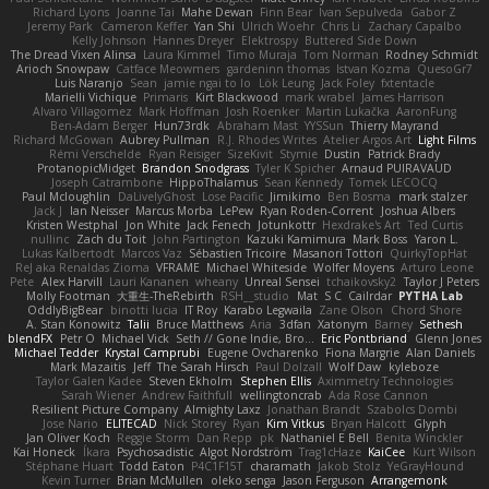
Richard Lyons
Joanne Tai
Mahe Dewan
Finn Bear
Ivan Sepulveda
Gabor Z
Jeremy Park
Cameron Keffer
Yan Shi
Ulrich Woehr
Chris Li
Zachary Capalbo
Kelly Johnson
Hannes Dreyer
Elektrospy
Buttered Side Down
The Dread Vixen Alinsa
Laura Kimmel
Timo Muraja
Tom Norman
Rodney Schmidt
Arioch Snowpaw
Catface Meowmers
gardeninn thomas
Istvan Kozma
QuesoGr7
Luis Naranjo
Sean
jamie ngai to lo
Lök Leung
Jack Foley
fxtentacle
Marielli Vichique
Primaris
Kirt Blackwood
mark wrabel
James Harrison
Alvaro Villagomez
Mark Hoffman
Josh Roenker
Martin Lukačka
AaronFung
Ben-Adam Berger
Hun73rdk
Abraham Mast
YYSSun
Thierry Mayrand
Richard McGowan
Aubrey Pullman
R.J. Rhodes Writes
Atelier Argos Art
Light Films
Rémi Verschelde
Ryan Reisiger
SizeKivit
Stymie
Dustin
Patrick Brady
ProtanopicMidget
Brandon Snodgrass
Tyler K Spicher
Arnaud PUIRAVAUD
Joseph Catrambone
HippoThalamus
Sean Kennedy
Tomek LECOCQ
Paul Mcloughlin
DaLivelyGhost
Lose Pacific
Jimikimo
Ben Bosma
mark stalzer
Jack J
Ian Neisser
Marcus Morba
LePew
Ryan Roden-Corrent
Joshua Albers
Kristen Westphal
Jon White
Jack Fenech
Jotunkottr
Hexdrake's Art
Ted Curtis
nullinc
Zach du Toit
John Partington
Kazuki Kamimura
Mark Boss
Yaron L.
Lukas Kalbertodt
Marcos Vaz
Sébastien Tricoire
Masanori Tottori
QuirkyTopHat
ReJ aka Renaldas Zioma
VFRAME
Michael Whiteside
Wolfer Moyens
Arturo Leone
Pete
Alex Harvill
Lauri Kananen
wheany
Unreal Sensei
tchaikovsky2
Taylor J Peters
Molly Footman
大重生-TheRebirth
RSH__studio
Mat
S C
Cailrdar
PYTHA Lab
OddlyBigBear
binotti lucia
IT Roy
Karabo Legwaila
Zane Olson
Chord Shore
A. Stan Konowitz
Talii
Bruce Matthews
Aria
3dfan
Xatonym
Barney
Sethesh
blendFX
Petr O
Michael Vick
Seth // Gone Indie, Bro...
Eric Pontbriand
Glenn Jones
Michael Tedder
Krystal Camprubi
Eugene Ovcharenko
Fiona Margrie
Alan Daniels
Mark Mazaitis
Jeff
The Sarah Hirsch
Paul Dolzall
Wolf Daw
kyleboze
Taylor Galen Kadee
Steven Ekholm
Stephen Ellis
Aximmetry Technologies
Sarah Wiener
Andrew Faithfull
wellingtoncrab
Ada Rose Cannon
Resilient Picture Company
Almighty Laxz
Jonathan Brandt
Szabolcs Dombi
Jose Nario
ELITECAD
Nick Storey
Ryan
Kim Vitkus
Bryan Halcott
Glyph
Jan Oliver Koch
Reggie Storm
Dan Repp
pk
Nathaniel E Bell
Benita Winckler
Kai Honeck
Íkara
Psychosadistic
Algot Nordström
Trag1cHaze
KaiCee
Kurt Wilson
Stéphane Huart
Todd Eaton
P4C1F15T
charamath
Jakob Stolz
YeGrayHound
Kevin Turner
Brian McMullen
oleko senga
Jason Ferguson
Arrangemonk