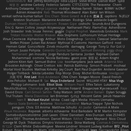
Greenlines78
Kie
Jeffrey McIlmoyle
Felix Lopez
Steve White
Daniel Warf
Syed
혜영 전
andrew Carbery
Federico Salvetti
C1T1Z333N
The Paraverse
Chem
Anthony Delasanta
Minja Lojanica
roddye
Melissa Farrell
Stilian
ꌃ꒒ꀎꋪꋪꌩ ꀘꈤꀤꁅꃅ꓄
Adrien Alexandre
Rab
Thomas Woodward
Alan Bakir
Ian Wilson
venkat rathna kumar talluri
Eric Chan
Steve Girard
n d o n
思涵 王
captkiro
N-JELLY
Kristinn Sturluson
Marianne Andersen
Rodrigo Silva
adelaide begalli
Duncan Hewitt
Mattias Lundstrom
Rowan Gipe
coshichi
Sounds And Dungeons
Eric G
Karen Collins
Joseph Krzywoszyja
Nathanaël Platz
FlameTop
AshenBone
Josh Strawder
Inês Sousa
Fennec
gaggle
Digital Prophet
Vsevolods Gniteckis
Mark
Tristan Voulelis
Walter Weaver
Alex Stephens
Luthonium Virtual Heritage
Илья Снопков
Alphaology
Arthur
Moto Designshop
Sandra
Classical Salamander
Stefan Plösser
Julian Rai Anwor
Mythical X Customs
Harrison Gafford
nost
Hemen Galal
GonzoNole
Zineb mounfik
damageg
George
Tony Li
For Got U
Canun
Juuso Pohjola
Gerardo Quiros Sanchez
Samuel Benning
piggy chop
Nathanaël
jan moudry
Jorge Panduro Santana
Jordan
Raphael Dahan
Muhammad
oominx
Nicola Baribeau
gavin poss
宣臣 紀
Adam Knight
Jeshire Kiten Katt
Samuel Bidne
Lisa
toomanydans
Jack saksik
Arianna Mex
Brooklen Ashleigh
Oliver Cretton
kiki
Patrick Balthrop
Simon Probert
micheal
Mortal Void Studios
Mathias Kirkeby
Jay Court
Bart Paul Dujardin
Anilene Gassner
Holger Tollbäck
Nikita Lebedev
Filip Morys
Doxy
Michel Kinfoussia
lewdgazer
川頁 可可
First Last
Bob Anderson
Ofek Chen
Keegan Moore
David French
Alex Pehotin
Michael R
Sai
Maya Enderland
Sxcret
WILLIAM HTAY
Misa Vlogs
Philipp Lehmann
bob
Elliot Sloss
William Peart
Effex Talon
Lukatonny
NautiluStudios
Chanakya
Jay Lane
Nicolas Fossard
Владислав Жуковський
Raje
Daviid Enzo
Carl-Simon Sahlin
Toby Watson
אלמוג
Andrei Barsan
Dylan Scruggs
Trul Trulsen
Maria Diavolova
Ian Brennan
なのは
Vincent Gates
Jakub Hasanov
Ivan R
Michael Keutel
Ishika
Coast Light Media
Hiromi Uematsu
Marco Scala Bertolin
Antonio
NocturnalKestrel
Markus Trappe
Tyler Nichols
penguin
Chris
D3 Anima
Matthew Schultz
Ali Jaafar
Cameron A Miele
Илья Несенюк
Reperak
alberto echavarria
Rod Barksdale
M M
Martin Kempster
Somebodyoncetoldme
Josh Laxen
Oliver Danielsen
Alex Duncan
silas 2534455
Carro1001
Thomas Anderson
Daniel Wilson
RAfort
Owen Maynard
Nico Cloud
George M. Dyck
Thbatcos
Dmytro Volovnenko
Stina Walberg
Cosmas A Demetriou
ענבר פז
Clem White
DeboxMojave
Meene Lindner
Vincent Ludwig Kiefner
BF2 _Pilot
Robert
Brian Racer
Ian Watts
JGWentworth877
Gan3e46
Jean
Dazzworks3d
Kilian