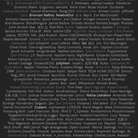
D. J.
Ahmed.ashii092112 ahmed092112
E. Belliveau
wesleyCrowbar
Vibralizer
Dominic Blake
Goglomo
takoslvt
Renn Exev
Musa muturi
Ducksink
Joshua Kendrick
Daniel Arendzen
Bang1324
Nekom Glew
Amako Izumi
jeffox09
Caro
Brennan Rafters
NewbieDot
iz o
Kay-S
Zee MacDonald
Antonio Gasca-Alvarez
Jacob Dillon
Joe Chabot
morgan monroe
Nader Hassan
Alex Navarre
BlindPenguin
James Barber
Ernesto Alonso Paredes Burgos
Pheldra
John Anders Stav
현진 김
Neil McG
buhii
Capsule Studios
Jayden !
Enrique
Sascha Huncke
Elīza M.
Melli
arbiter1209
Hyprotix
Harry Conquest
Chris Reeves
Jessica
DESTER
Kiki
Jake Ruesch
Steve CHAUDANSON
Bhukya Hari Prasad Naik
Slaytex Marshall
Gromit
Dan Pachter
dork667
Infant Terrible
Richard
Jaelin Smith
mattyrails
Carl Schwerin
Joeri Lefévre
Mike
Sol
J&G
Jon
Eric Manongdo
Oliver Frost
DancingDeadGuy
Barry Connolly
Aeval
Jon
Captain Coconuts
Jacob Schealler
ari-goldman
Nathan Johnson
Tyler Herbert
Puppeteerist
Tyler Phillips
J.P. Raymond
hayden harry
NightRaven
Eduardo Gottschald
Abeni Campos
cameronfr
Dominick
Joe Young
Sascha Becker
Joshua Scelfo
Annah Gestaga
SmaackBZ62
JollyYeen
oscall L
友理 斉藤
Kuba
Gabrielius M
Scott Moen
Kaylee
Thomas Pierro
Gustavo Pliego
Noah
Юлія Кізі
Daisy Belknap
ZMM
Jason Anderson
Christian Kohli
Satyan Patel
YEDA HOME DECOR
Simon
Reg_LMO
Jacob Denault
ApocDev
Rumlo Olmub
Buz Carter
Bill Master
rpcexploiter
Reinaldus
jadedesign
Jamie Arseneault
K
Derek Toombs
Renato Pinochet
qrator
Ben
cawc
XPhantom
Mimski Beats
Virtual Performing Live Music Events
Tom Neal
Jason Nguyen
Alyssa Everett
Cyndersanity
Petr Fořt
disiboi
AnuRobinson
Shane Smith-Rojo
Evan Harridge
大海 久我
lilith
Joshua Hickman
Aleksandar Caricic
Nikita Leshakov
Amanda Vest
Axiom
Stefan Knaak
David Jindra
Tim
Zoie Robles
N Watanabe
Nina Takáčová
Rodrigo Hernández Salgado
Jan
Sari Schwarz
Indiana J
ella larkin
基德
Pocketfans
Daniel Sonderhoff
Zicalam
zephaniah CORSON
Florin Negele
Mark Dohrenbusch
Yunseong Noh
Liam Trancoso
Blob
Phill D
T_Zydelski
Konstantinos Polychroniadis
Targeted Individual Body Logger
Randy Lane
melanie hamilton
Lucy
Weasel
Elanor la
Vova Diakur
Jaden Rosi
Alon Cohen
Alexander October
文謙 許
Thor Ragnaros
Antoine Daubas
Ethan Tomaso
huaxuan Lei
Raptite
mogura
Nick Smith
AMcCarroll
high strangeness
Dylan Gorrell
Patrick Stallings
Neil Baker
ElUltimo DeLaFila
Yousick
Sankaku Bear
Dennis Libon
Reymeld Santiago
AJ
FacinusChip
Dakota Wreski
n_morcatti
killswitchkay
Charles Louie
Avaister