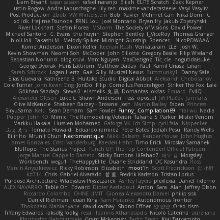
Liam Bryant
sagar sasson
rafael naranjo
Elijah
ELITE Scratch
Zack Kepner
Justin Rogow
Andre Labuschagne
lily ren
maxime vandecasteele
Vasyl Vasyliv
Post Production
Zbob
VW Winterstein
Bob
Xavier
Mehmet Can
Nika Domi
C
xd Idk
Hajime Tsunoda
FRNL Lou
Joel Montano
Bryan Hy
Jakub Zbyszynski
River Lockhart
Stefan Florea
MStorm
The Society of Visions
David Power
Michael Santoro
C. Evans
thu huynh
Stephen Bentley
I_ViceRoy
Thomas Granger
bloli loli
Takashi M.
Melody Spiker
Midnight Gunship
Spencer_
NicoPOWAAA
Kornel Anderson
Dixon Keller
Keenan Rush
Venkataram
LLB
Josh W.
Kevin Showman
Naomi Soh
McCoder
John Elliotte
Gregory Basile
Filip Wieland
Sebastian Norlund
blog cruvi
Marc Nguyen
MaxDezignz
Tic_cle
nogutidaisuke
George Dvorak
Haris Lattirom
Matthew Daday
Paul
Kamil Uriasz
Lirian
Sarah Schrock
Logan Hertz
Gaël Gilly
Musical Nexus
Buttmunky1
Danny Sale
Elias Guevara
Kathreena B
Huitaka Studio
Digital Abbot
Aleksandr Chebotariov
Cole Turner
John Kevin Ong
JonDo
Filip
Cornellus Pendrahgon
Striker The Fox
Lale
Gökhan Sazdağı
Steve-0
el smells
丸 黒
Domantas Jokšas
Eduard
EvilQ
Alexander Olesen
Luke C
Shawn Anderson
Tess
opostol
Jiří Ptáček
JamTarts
Clive McKenzie
Shabeen Barzey - Browne
Josh
Martin Bailey
Espen
Princess
SiryuSama
Kelu
Sean Derham
Sam Fowler
Funny_ Compilation69
htai wu
Nadia
Pupper
John KD
Mimic
The Remodeling Veteran
Talyana S
Parker
Mister Venom
Markku Hakala
Hussien Mohamed
Gaforga VK
Ich Simp
cyril faia
Nipper1er
ふぇ えっ
Tomato Huwaidi
Eduardo ramirez
Peter Bates
Jediah Pesu
Randy Wells
Eilir Ho
Mrunit Churi
Necromantique
Nikki Balsem
Render House
John Hughes
James Gonzales
Cristi Vanderburg
Kaeden Hahn
Timo Erick
Miroslav Šamánek
EfulTopo
The Starius Project
Punch UP: The Top Contender! Official Patreon
Jorge Manuel Cappello Barreto
Sticky Buttons
iiiFahad7
재우 김
Morgsley
Workbench
wegu1
TheHappyElite
Duane Strickland
DC Kasundra
Ross
Marcin Anyszkiewicz
Ricky Robinson
Elizabeth
moot1n
Scott Fredrickson
仁 小野
kb714
Chris
Gabriel Alvarado
哲 董
Fredrik Karlsson
Tristan Lorius
Purpose Architecture
Władysław Pryszczarek
Ashley Fayers
plexlexia
Daniel Tidemo
ALEX NAVARRO
Table On
Edward
Didier Aerlebout
Anton
Sara
Alan
Jeffrey Olson
Riccardo Colombo
OHNE LIMIT
Gionea Alexandru Daniel
philip sisk
Daniel Richman
Ieuan King
Karri Haranko
Autonomous Frontier
Thokozani Mahlanyane
david cachay
Shonn Effner
얍 얍얍
Oreo_tism
Tiffany Edwards
iaksdfg fodkg
ressii
Ioannis Athanasiadis
Nicolò Caterina
aureliana
Khuthadzo Ratshilumela
Grant Mckenney
Tadin Brego
Koji Tsukamoto