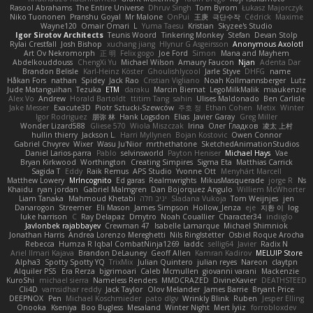
Rasool Abrahams
The Entire Universe
Dhruv Singh
Tom Byrom
Łukasz Majorczyk
Niko Tuononen
Pranshu Goyal
Mr Malone
OnPui
王庚
극단수작
Cédrick
Maxime
Wayne120
Omair Omari
L
Yuma Taesu
Kristian
Skyzee's Studio
Igor Sirotov Architects
Teunis Woord
Tinkering Monkey
Stefan
Devan Stolp
Rylai Crestfall
Josh Bishop
xuchang jiang
Hlynur G Asgeirsson
Anonymous Axolotl
Art Ov Nekromorph
正 明
Felix gogo
Joe Ford
Simon
Mana and Mayhem
Abdelkouddouss
ChengXi Yu
Michael Wilson
Amaury Faucon
Njan
Adenta Dar
Brandon Belisle
Karl-Heinz Köster
Ghoulishlycool
Jarle Styve
DHFG
name
Håkan Fors
nathan
Spidey
Jack Rao
Cristian Vigliano
Noah Kollmannsberger
Lutz
Jude Matanguihan
Tezuka
ETM
daraku
Marcin Biernat
LegoMilkMalik
miaukenzie
Alex Vo
Andrew
Horald Bartoldt
ttitim Tang
sahin
Ulises Maldonado
Ben Carlisle
Jake Messer
Exacute3D
Piotr Sztucki-Szewców
주호 정
Ethan Cohen
Metix
Winter
Igor Rodriguez
朋弥 林
Hank Logsdon
Elias
Javier Garay
Greg Miller
Wonder Lizard588
Gliese 570
Wiola Miszczak
Irina
Олег Гладков
凌太 上村
hullin thierry
Jackson L.
Harri Myllynen
Bojan Kostovic
Owen Connor
Gabriel Chvyrev
Wixer
Wasu Ju'Nior
mrthethatone
SketchedAnimationStudios
Daniel Larios-parra
Pablo
selvinsworld
Payton Heniser
Michael Hays
Vae
Bryan Kirkwood
Worthington
Creating Simpires
Sigma Eta
Matthias Carrick
Sagida T
Eddy
Raik Remus
APS Studio
Yvonne Ott
Menyhárt Marcell
Matthew Lowery
MrIncognito
Ed garas
Realmwrights
MikusMasquerade
jorge R
Ns
Khaidu
ryan jordan
Gabriel Malmgren
Dan Bojorquez Angulo
Williem McWhorter
Liam Tanaka
Mahmoud Khetabi
יניב חלה
Sladana Vukoja
Tom Weijnjes
jen
Danarogon
Streemer
Eli Mason
James Simpson
Hollow_Jenza
eje
지환 이
log
luke harrison
C
Ray Delapaz
Dmytro
Noah Couallier
Character34
indiiglo
Javlonbek rajabbayev
Crewman 47
Isabelle Lamarque
Michael Shimniok
Jonathan Harris
Andrea Lorenzo Mereghetti
Nils Ringlstetter
Osbiel Roque Arocha
Rebecca
Humza R Iqbal CombatNinja1269
laddc
sellig64
Javier
Radix N
Ariel Ilmari Kajava
Brandon DeLauney
Geoff Allen
Kamran Kadirov
MELUIP Store
Alpha3
Spotty Spotty YQ
TrixMix
Julian Quintero
julian reyes
Nareon
claytpn
Alquiler PS5
Era Rerza
bjgrimoari
Caleb Mcmullen
giovanni varani
Mackenzie
KuroShi
michael sierra
Nameless Renders
MMDCRAZED
DivineXavier
DEATHSTEED
Cli4D
vamsidhar reddy
Jack Taylor
Olov Melander
James Barrie
Bryant Price
DEEPNOX
Pen
Michael Koschmieder
pato dlgv
Wrinkly Blink
Ruben
Jesper Elling
Onooka
Kseniya
Boo Bugless
Mesaland
Winter Night
Mert İyiiz
forrobloxdev