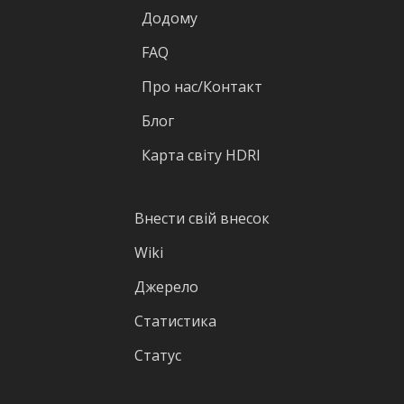
Додому
FAQ
Про нас/Контакт
Блог
Карта світу HDRI
Внести свій внесок
Wiki
Джерело
Статистика
Статус