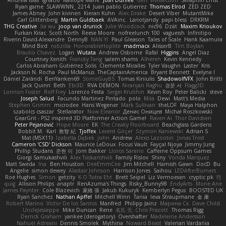
Andrew Islas
Ignacio
Kalliope Marie
Josh Dunfee
Gen
viviisection
Seraphin Ernst
Ryan game
SLAWWNN_ 2214
Juan pablo Gutierrez
Thomas Elrod
ZED ZED
James Abney
John kivinen
Kieran Kuhn
Alec Drake
Desert Viber
MutantMike
Carl Glittenberg
Martin Guldbaek
AVAinc.
Lariotjandy
papi bless
DRKRM
THG Creative
lia wu
joop van drunick
Julie Woodcock
nic96
Dzät
Maxim Krioukov
Furkan Kirac
Scott North
Reese Moore
nofreelunch 100
vagueish
Infinitipo
Riverin David-Alexandre
DennyB
NAN YI
Paul Gleason
Tales of Scale
Hank Kaamura
Mind Bird
robzilla
HonorableHoplite
madmacx
AlisserB
Tim Boylan
Braulio Chavez
Logan
Wutata
Andrew Osborne
Rafal
Higgins
Angel Diaz
Courtney Xenith
Francky Tang
salem shams
Alheren
Kevin Kennedy
Carlos Abraham Gutiérrez Solis
Clemente Miralles
Tyler Vaughn
Laster
Kris
Jackson N. Rocha
Paul McManus
TheCaptainAmerica
Bryant Bennett
Evelyne I
Dániel Zarándi
BenYanken69
SomeGuyBS
Tomas Kiniulis
ShadowolfVFX
John Britti
Jack Quinn
Beth
Ebi3D
RVA DEMON
Niranjan Raghu
경문 서
Flagg3D
Lonnon Foster
Rolf Frey
Lorenzo Festa
Sergei Krutihin
Kevin Roy
Peter Balicki
steve
Joseph Salud
Facundo Martinez Pintado
polo
Mila
Dewi
Matt's Media
Stephen Grimm
microdee
Hans Wegener
Mark Sullivan
theLOF
Maya Halphon
szabolcs csaszar
Stellarator
Now Eleanor
Денис Оницев
Michał Roszkowski
GearGrit - PS2 inspired 3D Platformer Action Game!
Raven Ai
Thor Davidsen
Peter Pejanović
Hope Moore
EK
The Creaky Floorboard
Beachglass Gardens
Bobbit M.
Karl
敦智 紀
Tjoffex
Levent Göçer
Szymon Kaniewski
Adrian S
Mat (M5X11)
Izabella Dębek
john
Andrew
Alexis Lazootin
Jonas Trost
Cameron 'CSD' Dickson
Maurice LeDoux
Focus Vault
Fayçal Njoya
Jimmy Jung
Phillip Studans
준현 이
Jorn Bakker
Lloros Sarano
Caffeine Oppsum Games
Giorgi Samukashvili
Alex Tsiskarishvili
Family Rislov
Shiny
Vonda Marquez
Matt Sweda
Ina
Ben Houston
DeeEmmCee
Jim Mitchell
Hamish Gawn
DocD
Bu
Angelie
simon dewey
Alastair Johnson
Harrison Jones
Saihou
LEDAfterBurners
Roe Hughes
Simon
getzity
K.O Tsitra Eht
Brett Seipel
Liz Vermoesen
cryptic pk
PJ
quig
Allison Philips
anaptr
RenAzuma's Things
Risky_Bunny98
EndyArts
Mone Ane
James Paynter
Cole Blazevich
家維 張
Jakub Kukuryk
Kemberlyn Pegus
BOOSTED UK
Ryan Sanchez
Nathan Apffel
Mitchell Winn
Tania
Ieva Straupmane
金 康
Robert Marino
Victor De los Santos
Manfred
Philipp Jainz
Марина Ск
Dave Child
UncleJesseppe
Mike Duncan
Rene
名氏 无
Chris Priscott
Thomas Rigg
Derrick Graham
yankee (derogatory)
Overshafter
Madeleine Andersson
Nahuel Adreani
Dennis Smolek
Mythina
Noward Beast
Valerian Vardania