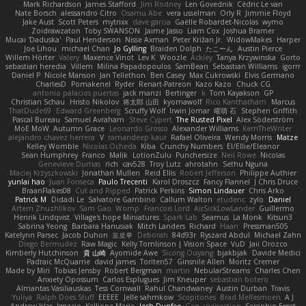
Mark Richardson
James Stafford
Jim Rodney
Len Govednik
Cédric Le van
Nate Borsch
alessandro Citro
Osamu Abe
vera usselman
Orly R
Jimmie Floyd
Jake Aust
Scott Peters
mytrixx
dave garcia
Gaëlle Robardet-Nicolas
wymo
Zoidrawzaton
Toby SWANSON
Jaime Jasso
Liam Cox
Joshua Bramer
Mucai 'Daduska'
Paul Henderson
Nisse Axman
Peter Križan Jr.
WidowMakes
Harper
Joe Lihou
michael Chan
Jo Gylling
Braiden Dolph
たこーん
Austin Pierce
Willem Hörter
Valery
Maxence Vinot
Lev K
Woozle
Ackley
Tanya Krzywinska
Gorto
sebastian heredia
Villem
Milina Papadopoulos
SamBean
Sebastian Williams
igorrr
Daniel P
Nicole Manson
Jan Tellethon
Ben Casey
Max Cukrowski
Elvis Germano
CharlesD
Pomakenel
Ryder
Renart-Patreon
Kazo Kazo
Chuck CG
antonio palacios puertas
jack manzi
Bertinger
k
Tom Kayakson
GP
Christian Schau
Hristo Nikolov
将太郎 山田
kyomawolf
Rico Kanthatham
Marcus
ThatDude69
Edward Greenberg
Scruffy Wolf
Irwin Jomar
曜萌 石
Stephen Griffith
Pascal Bureau
Samuel Avraham
Steve Cypert
The Rusted Pixel
Alex Söderström
MoE MoW
Autumn Grace
Leonardo Grosso
Alexander Williams
KerriTheWriter
alejandro chavez herrera
V
ramandeep kaur
Rafael Oliveira
Wendy Morris
Matze
Kelley Womble
Nicolas Ocheda
Kiba
Crunchy Numbers
El/Ellie/Eleanor
Sean Humphrey
Franco
Malik
LotionZulu
Punchersize
Neil Rowe
Nicolas
Genevieve Dumas
rich
cav528
Troy Lutz
ahrotahn
Sethu Nguna
Maciej Krzyszkowski
Jonathan Mullen
Reid Ellis
Robert Jefferson
Philippe Authier
yunlai hao
Juan Fonseca
Paulo Trecenti
Karol Droszcz
Fancy Flannel
J Chris Druce
BraanFlakes08
Cut and Ripped
Patrick Perkins
Simon Lindauer
Chris Arko
Patrick M
Didadi Le
Salvatore Gambino
Callum Walton
etudenc
zylo
Daniel
Artem Zhuzhlikov
Sam Gao
Womp
Francois Lord
AirSickLowLander
Guillermo
Henrik Lindqvist
Village's hope Miniatures
Spark Lab
Seamus
La Monk
Kitsun3
Sabrina Yeong
Barbara Hanusiak
Mitch Landers
Richard
Haan
Pressman505
Katelynn Parsec
Jacob Duhon
포로루
Deborah
84d93r
Ryszard Abdul
Michael Zahn
Diego Bermudez
Raw Magic
Kelly Tomlinson | Vision Space
VuD
Jaii Orozco
Kimberly Hutchinson
貴 山崎
Ayomide Awe
Sicong Ouyang
bjakbjak
Davide Medici
Padraic McQuarrie
david james
Toriten57
Ginsnile Allen
Moritz Cremer
Made by Miri
Tobias Jensby
Robert Bergman
martin
NebularStreams
Charles Chen
Anxiety Opossum
Carlos Esplugues
Jim Kneuper
sebastian botero
Almantas Vasiliauskas
Tess Cornwall
Rahul Chandwaney
Austin Durban
Travis
Yuliya
Ralph Does Stuff
EEEEE
Jelle sahmkow
Scopitones
Brad Mellesmoen
A J