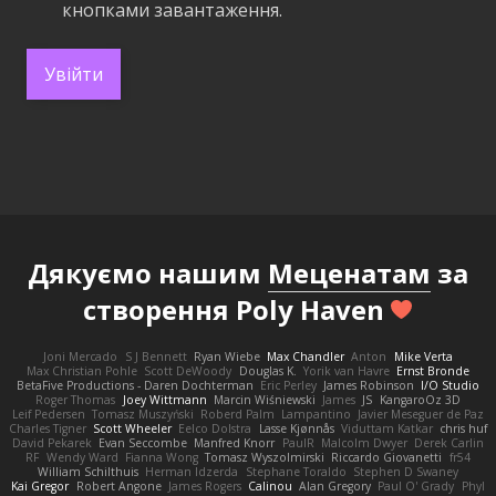
кнопками завантаження.
Увійти
Дякуємо нашим
Меценатам
за
створення Poly Haven
Joni Mercado
S J Bennett
Ryan Wiebe
Max Chandler
Anton
Mike Verta
Max Christian Pohle
Scott DeWoody
Douglas K.
Yorik van Havre
Ernst Bronde
BetaFive Productions - Daren Dochterman
Eric Perley
James Robinson
I/O Studio
Roger Thomas
Joey Wittmann
Marcin Wiśniewski
James
JS
KangaroOz 3D
Leif Pedersen
Tomasz Muszyński
Roberd Palm
Lampantino
Javier Meseguer de Paz
Charles Tigner
Scott Wheeler
Eelco Dolstra
Lasse Kjønnås
Viduttam Katkar
chris huf
David Pekarek
Evan Seccombe
Manfred Knorr
PaulR
Malcolm Dwyer
Derek Carlin
RF
Wendy Ward
Fianna Wong
Tomasz Wyszolmirski
Riccardo Giovanetti
fr54
William Schilthuis
Herman Idzerda
Stephane Toraldo
Stephen D Swaney
Kai Gregor
Robert Angone
James Rogers
Calinou
Alan Gregory
Paul O' Grady
Phyl