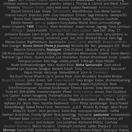
christian cuttino
DaveHuman
juanito
Johan L
Theresa A. Carroll
Iain Black
Einarr
Volatility
Stephen Smith
joshy west xoxo
Łukasz Pawłowski
Anthony Dilmore
Daniel Schmid Leal
Steele
Nitrosimi96
ANonEMoose
Gun Metal Games
macoll macoll
Brandon Joffe
Cory robertson
Ember
Sage Himeros
Sweeper3D
Bruno Yudi
Daddios Studios
Aleksey Pollack
Lotus
Fabrizio Guidotti
Esbern Hansen
ran nie
Justper's Furry Avatar World
Kevin LomondDesign
Victor Ghyssens
749R
CGautos
Kevin Anderson
dusan tomas
Jegregg
Travis Lemieux
Philipp T
David Pulcifer
Thomas Elliott
John Gutwin
Sara Tarr
Shay
CT
Jermaine Bouyea
Liam Smyth
Jim Bob
Michael Loh
doctor25th
Larry Jenkins
sv
Andrew Lamb
Hamad
rendered_pixel
der_mihi
Worked Wood
Alan Figg
Matias Dubos
BigWhiteLion
Karolina En
David Curiel
alec1025
BeepCodeMusic
Ben Granger
Bruno Simon (Three.js Journey)
Michelle Ma
Ben
glassapple 325
Woof
Maxime Detournière
Rayscaper
Chris Dickson
idkdude
성익 김
Piotr
JSR Production house
Dustin Pettegrew
Alessandro Mennonna
Onalist
Devin Martin
Mehmet Oguz Derin
Quinn Kowitt
Lee Stranahan
Robert Whitehead
kocat
Grawlix
Hampus Linden
Alex Vega
orestis picard
S Waugh
Arjen Plakke
Noah Kollmannsberger
Niko
Austin Root
Misha Samorodin
Zach wood
Tabatha Lyn
Andrew Sprague
Karsten Eckelt
Tony
VolkEnVaderland
Raizzer47
Pablo Portal
Viktoriya
MisterBKWolf
שי יעקוב
DerHitsch
We Don't Know What A Car Is
James Patel
Joeri Woudstra
Rochelle Bricker
Bojan Rončević
Justin Green
Sof
Hope Hackett
Sven Kröger
Dejvo
JRichardGaming
fatalmuffin
Sharp
movies byevan
Ayleen
Adam Hutchinson
Neet
EchoTheComposer
Andreas Stockmayer
Ernesto Gomez
Joep Meindertsma
Todd KS
景琦 张景琦
trowelandspade
Phase
Colin Lohaus
atoves
Dan Goddard
Loo Cypher
Adrian Haugseng
TheSmallGacha
trvr
Jacob Hooper
Gaetano Gargano
민희 이
Flavio
Artmachiner
Remy Ponso
Magnús Antonsson
Ben Milius
Griffin
rayhaan.3d
Skyro
Rain
Violetta Radkevich
Chris
Philip Spiessberger
Bryce Powell
BladedBadge
Rafael Perez-Torro
Nemnomi
おるす
Photini By Design
Jason Buier
AblazZe
Rom1
Serin Jameson
Aden Bise
nobuyuki takahashi
ruffles
Nathan Stoltzfoos
Freddy Sghetti
Nick Jainschigg
Siyouardi
passivestar
sirdeadduke
Michael Sasse
Jackson Quinn Gray
Steve Teeps
Romanov_art Romanov_art
David Sopala
Joel Hobson
Lou Jonathan
Bertrand RIVEILL
Cocheta
Michael Witmann
Marco Vizcaino
Christoph Letmaier
LaMar Sharpe Jr
Gbromios
Minmax
Daniel1060
Joshua Van-Male
Steve Mitas
Robert Billard
Scopique
Repsaj