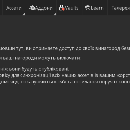
Ассети
Аддони
Vaults
Learn
Галерея
шовши тут, ви отримаєте доступ до своїх винагород без
и ваші нагороди можуть включати:
 ніж вони будуть опубліковані.
ісу для синхронізації всіх наших ассетів із вашим жорс
омісяця, показуючи своє ім’я та посилання поруч із кно