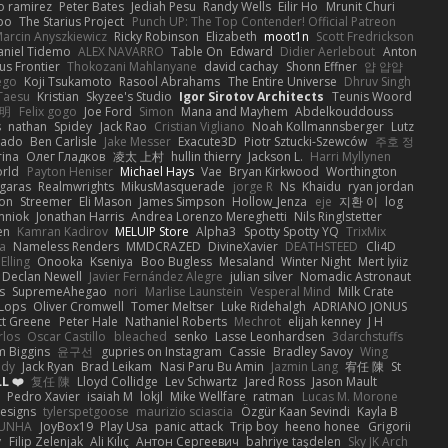
o ramirez
Peter Bates
Jediah Pesu
Randy Wells
Eilir Ho
Mrunit Churi
po
The Starius Project
Punch UP: The Top Contender! Official Patreon
arcin Anyszkiewicz
Ricky Robinson
Elizabeth
moot1n
Scott Fredrickson
aniel Tidemo
ALEX NAVARRO
Table On
Edward
Didier Aerlebout
Anton
s Frontier
Thokozani Mahlanyane
david cachay
Shonn Effner
얍 얍얍
ego
Koji Tsukamoto
Rasool Abrahams
The Entire Universe
Dhruv Singh
Taesu
Kristian
Skyzee's Studio
Igor Sirotov Architects
Teunis Woord
 明
Felix gogo
Joe Ford
Simon
Mana and Mayhem
Abdelkouddouss
s
nathan
Spidey
Jack Rao
Cristian Vigliano
Noah Kollmannsberger
Lutz
nado
Ben Carlisle
Jake Messer
Exacute3D
Piotr Sztucki-Szewców
주호 정
rina
Олег Гладков
凌太 上村
hullin thierry
Jackson L.
Harri Myllynen
orld
Payton Heniser
Michael Hays
Vae
Bryan Kirkwood
Worthington
 garas
Realmwrights
MikusMasquerade
jorge R
Ns
Khaidu
ryan jordan
on
Streemer
Eli Mason
James Simpson
Hollow_Jenza
eje
지환 이
log
mniok
Jonathan Harris
Andrea Lorenzo Mereghetti
Nils Ringlstetter
en
Kamran Kadirov
MELUIP Store
Alpha3
Spotty Spotty YQ
TrixMix
a
Nameless Renders
MMDCRAZED
DivineXavier
DEATHSTEED
Cli4D
Elling
Onooka
Kseniya
Boo Bugless
Mesaland
Winter Night
Mert İyiiz
Declan Newell
Javier Fernández Alegre
julian silver
Nomadic Astronaut
s
SupremeAhegao
nori
Marlise Launstein
Vesperal Mind
Milk Crate
 Lops
Oliver Cromwell
Tomer Meltser
Luke Ridehalgh
ADRIANO JONUS
tt Greene
Peter Hale
Nathaniel Roberts
Mechrot
elijah kenney
J H
rlos
Oscar Castillo
bleached
senko
Lasse Leonhardsen
3darchstuffs
m Biggins
윤구선
gupries on Instagram
Cassie
Bradley Savoy
Wing
ody
Jack Ryan
Brad Leikam
Nasi Paru Bu Amin
Jazmin Lang
宥任 陳
St
L ❤️
复任 陳
Lloyd Collidge
Lev Schwartz
Jared Ross
Jason Mault
Pedro Xavier
isaiah M
lokjl
Mike Wellfare
ratman
Lucas M. Morone
Designs
tylerspetgoose
maurizio sciascia
Özgür Kaan Sevindi
Kayla B
EUNHA
JoyBox19
Play Usa
panic attack
Trip boy
heeno honee
Grigorii
y
Filip Zelenjak
Ali Kılıç
Антон Сергеевич
bahriye taşdelen
Sky JK Arch