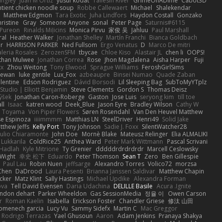
angley
Juan M Ortiz
yusuf kodat
Taliesin River
GrimeOnADime
Cabot3D
ntient chicken noodle soup
Robbe Callewaert
Michael
Shalekendar
Matthew Edgmon
Tara Exotic
Juha Lindfors
Haydon Costall
Gonzako
ristine
Gray
Someone Anyone
sonal
Peter Page
Saturnis#6115
Pureon
Rinalds Miļicins
Monica Pirvu
家俊 吴
Jahluu
Paul Marshall
ral
Heather Walker
Jonathan Shelley
Martín Franchi
Bianca Goldbach
r
HARRISON PARKER
Ned Fullsom
Ergo Venatus
D
Marco De mitri
aleria Rosales
ZerozenSFM
tbycae
Chloe Kiso
Alastair JL
chen li
OOPS!
than Mulwee
Jonathan Correa
Rose
Jhon Magdalena
Aisha Harper
Fuji
xx
Zhou Weitong
Tony Elwood
Sprague Williams
FeroshGirlSims
hewan
luke gentile
Lux_Fox
azbeaupre
Binsei Numao
Quade Zaban
lentine
Edson Rodriguez
Dávid Borsodi
Lil Sleeping Bag
SubToMyYTplz
Studio | Elliott Benjamin
Steve Clements
Gordon S
Thomas Deisz
ýšek
Jonathan Caron-Roberge
Gaston
Jose Luis
seryong kim
till toe
ll
Isaac
katren wood
Deek_Blue
Jason Eyre
Bradley Wilson
Cathy W
a Toyama
Von Piper Flowers
Søren Rosendahl
Van Den Heuvel Matthew
se Espinoza
iiiimmmm
Matthias LN
SteelDriver
Henri49
Solid Jake
tthew Jeffs
Kelly Port
Tony Johnson
Sadie J. Foxx
SilentWatcher28
iulio Chiaramonte
John Doe
Mornè Blake
Mateusz Relinger
Elia ALMALIKI
 Lukkarila
ColdRice25
Anthea Ward
Peter Mark Wittmann
Pascal Scrivani
Hadlah
Kyle Mitrione
Ty Grenier
dddddrdrdrdrdr
Marcell Ceslowsky
 Wight
幸史 松下
Eduardo
Peter Thomson
Sean T
Zero
Ben Gillespie
Paul Lau
Robin Nuen
jeffsarge
Alexandro Torres
Volico72
morzsa
Chen
DaDrood
Laura Pesenti
Brianna Janssen Saldivar
Matthew Chapin
cker
Matz Klint
Sally Hastings
Michael Updike
Alexandra Forman
ova
Tell David Evensen
Daria Udachina
DELILLE Basile
Acura .Ignite
andon dehart
Parker Wheeldon
Gas SessionMedia
정율 이
Owen Carson
r
Roman Kaelin
Isabella
Erickson Foster
Chandler Griese
修汰 山田
omenech garcia
Lucy Vu
Sammy Sidefx
Martin C
Mac Greggor
Rodrigo Terrazas
Yael Ghusoun
Aaron
Adam Jenkins
Pranaya Shakya