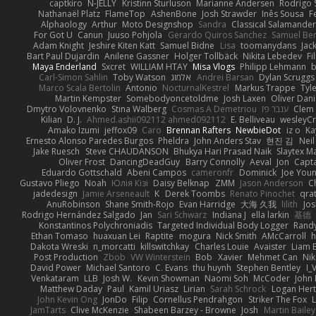
captkiro
N-JELLY
Kristinn Sturluson
Marianne Andersen
Rodrigo S
Nathanaël Platz
FlameTop
AshenBone
Josh Strawder
Inês Sousa
F
Alphaology
Arthur
Moto Designshop
Sandra
Classical Salamande
For Got U
Canun
Juuso Pohjola
Gerardo Quiros Sanchez
Samuel Be
Adam Knight
Jeshire Kiten Katt
Samuel Bidne
Lisa
toomanydans
Jac
Bart Paul Dujardin
Anilene Gassner
Holger Tollbäck
Nikita Lebedev
Fi
Maya Enderland
Sxcret
WILLIAM HTAY
Misa Vlogs
Philipp Lehmann
Carl-Simon Sahlin
Toby Watson
אלמוג
Andrei Barsan
Dylan Scruggs
Marco Scala Bertolin
Antonio
NocturnalKestrel
Markus Trappe
Tyl
Martin Kempster
Somebodyoncetoldme
Josh Laxen
Oliver Dan
Dmytro Volovnenko
Stina Walberg
Cosmas A Demetriou
ענבר פז
Clem
Kilian
D. J.
Ahmed.ashii092112 ahmed092112
E. Belliveau
wesleyC
Amako Izumi
jeffox09
Caro
Brennan Rafters
NewbieDot
iz o
Ka
Ernesto Alonso Paredes Burgos
Pheldra
John Anders Stav
현진 김
Nei
Jake Ruesch
Steve CHAUDANSON
Bhukya Hari Prasad Naik
Slaytex M
Oliver Frost
DancingDeadGuy
Barry Connolly
Aeval
Jon
Capt
Eduardo Gottschald
Abeni Campos
cameronfr
Dominick
Joe You
Gustavo Pliego
Noah
Юлія Кізі
Daisy Belknap
ZMM
Jason Anderson
Ch
jadedesign
Jamie Arseneault
K
Derek Toombs
Renato Pinochet
qra
AnuRobinson
Shane Smith-Rojo
Evan Harridge
大海 久我
lilith
Jo
Rodrigo Hernández Salgado
Jan
Sari Schwarz
Indiana J
ella larkin
基德
Konstantinos Polychroniadis
Targeted Individual Body Logger
Rand
Ethan Tomaso
huaxuan Lei
Raptite
mogura
Nick Smith
AMcCarroll
h
Dakota Wreski
n_morcatti
killswitchkay
Charles Louie
Avaister
Liam 
Post Production
Zbob
VW Winterstein
Bob
Xavier
Mehmet Can
Ni
David Power
Michael Santoro
C. Evans
thu huynh
Stephen Bentley
I_
Venkataram
LLB
Josh W.
Kevin Showman
Naomi Soh
McCoder
John 
Matthew Daday
Paul
Kamil Uriasz
Lirian
Sarah Schrock
Logan Hert
John Kevin Ong
JonDo
Filip
Cornellus Pendrahgon
Striker The Fox
L
JamTarts
Clive McKenzie
Shabeen Barzey - Browne
Josh
Martin Bailey