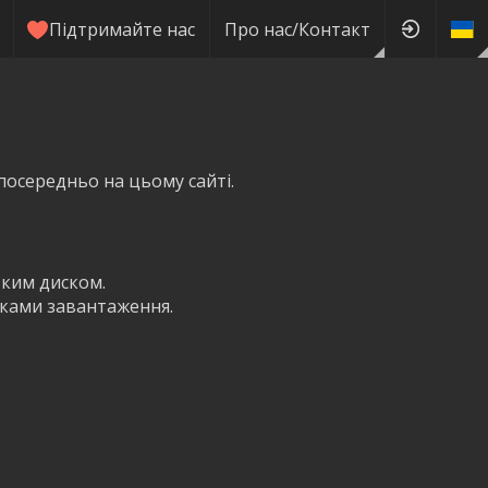
Підтримайте нас
Про нас/Контакт
посередньо на цьому сайті.
тким диском.
пками завантаження.