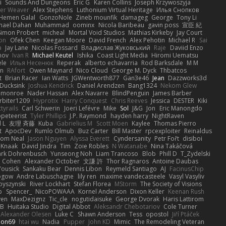
i
Sounds And Dungeons
Eric G
Karen Collins
Joseph Krzywoszyja
ter Weaver
Alex Stephens
Luthonium Virtual Heritage
Илья Снопков
Hemen Galal
GonzoNole
Zineb mounfik
damageg
George
Tony Li
hael Dahan
Muhammad
oominx
Nicola Baribeau
gavin poss
宣臣 紀
Simon Probert
micheal
Mortal Void Studios
Mathias Kirkeby
Jay Court
on
Ofek Chen
Keegan Moore
David French
Alex Pehotin
Michael R
Sai
a
Jay Lane
Nicolas Fossard
Владислав Жуковський
Raje
Daviid Enzo
nov
Ivan R
Michael Keutel
Ishika
Coast Light Media
Hiromi Uematsu
ele
Илья Несенюк
Reperak
alberto echavarria
Rod Barksdale
M M
on
RAfort
Owen Maynard
Nico Cloud
George M. Dyck
Thbatcos
t
Brian Racer
Ian Watts
JGWentworth877
Gan3e46
Jean
Dazzworks3d
Ducksink
Joshua Kendrick
Daniel Arendzen
Bang1324
Nekom Glew
 monroe
Nader Hassan
Alex Navarre
BlindPenguin
James Barber
rbiter1209
Hyprotix
Harry Conquest
Chris Reeves
Jessica
DESTER
Kiki
tyrails
Carl Schwerin
Joeri Lefévre
Mike
Sol
J&G
Jon
Eric Manongdo
peteerist
Tyler Phillips
J.P. Raymond
hayden harry
NightRaven
l L
友理 斉藤
Kuba
Gabrielius M
Scott Moen
Kaylee
Thomas Pierro
t
ApocDev
Rumlo Olmub
Buz Carter
Bill Master
rpcexploiter
Reinaldus
om Neal
Jason Nguyen
Alyssa Everett
Cyndersanity
Petr Fořt
disiboi
 Knaak
David Jindra
Tim
Zoie Robles
N Watanabe
Nina Takáčová
rk Dohrenbusch
Yunseong Noh
Liam Trancoso
Blob
Phill D
T_Zydelski
n Cohen
Alexander October
文謙 許
Thor Ragnaros
Antoine Daubas
Yousick
Sankaku Bear
Dennis Libon
Reymeld Santiago
AJ
FacinusChip
Rogow
Andre Labuschagne
lily ren
maxime vandecasteele
Vasyl Vasyliv
byszynski
River Lockhart
Stefan Florea
MStorm
The Society of Visions
p
Spencer_
NicoPOWAAA
Kornel Anderson
Dixon Keller
Keenan Rush
yen
MaxDezignz
Tic_cle
nogutidaisuke
George Dvorak
Haris Lattirom
 B
Huitaka Studio
Digital Abbot
Aleksandr Chebotariov
Cole Turner
Alexander Olesen
Luke C
Shawn Anderson
Tess
opostol
Jiří Ptáček
ion69
htai wu
Nadia
Pupper
John KD
Mimic
The Remodeling Veteran