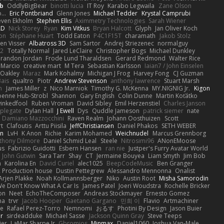
b
OddlyBigBear
binotti lucia
IT Roy
Karabo Legwaila
Zane Olson
...
Eric Pontbriand
Glenn Jones
Michael Tedder
Krystal Camprubi
even Ekholm
Stephen Ellis
Aximmetry Technologies
Sarah Wiener
AD
Nick Storey
Ryan
Kim Vitkus
Bryan Halcott
Glyph
Jan Oliver Koch
on
Stéphane Huart
Todd Eaton
P4C1F15T
charamath
Jakob Stolz
en Visser
Albatross 3D
Sam Sartor
Andrej Striezenec
normalguy
62
Totally Normal
Jared LeClaire
Christopher Bogs
Michael Dunkley
randon Jordan
Frode Lund Tharaldsen
Gerard Redmond
Walter Rice
 Marcio
creative mart
M Tera
Sebastian Karlsson
Iaian7 / John Einselen
Oakley
Maraz
Mark Kohalmy
Michigan J Frog
Harvey Fong
CJ Guzman
Bais
qualtro
Piotr
Andrew Stevenson
anthony lawrence
Stuart Marsh
h
James Miller
z
Nico Marniok
Timothy G. McKenna
MY.NIGNIG Jr.
Kigon
oenne Hub-Strobl
Shannon
Gary English
Colin Dunne
Martin Koťátko
inkedfool
Ruben Vroman
David Sibley
Emil Herzenstiel
Charles Janson
plegate
Dylan Hall
J Ewell
Dys
Quddle Jameson
patrick siemer
nate
Damiano Mazzocchini
Raven Realm
Johann Oosthuizen
Scott
t
Clafoutis
Arttu Piisila
JeffChristiansen
Daniel Phakos
SETH WEBER
in
LvH
K Anon
Richie
Karim Mohamed
Weichnudel
Marcus Grennborg
thony Dilmore
Daniel Schmid Leal
Steele
Nitrosimi96
ANonEMoose
us
Fabrizio Guidotti
Esbern Hansen
ran nie
Justper's Furry Avatar World
John Gutwin
Sara Tarr
Shay
CT
Jermaine Bouyea
Liam Smyth
Jim Bob
n
Karolina En
David Curiel
alec1025
BeepCodeMusic
Ben Granger
R Production house
Dustin Pettegrew
Alessandro Mennonna
Onalist
Arjen Plakke
Noah Kollmannsberger
Niko
Austin Root
Misha Samorodin
e Don't Know What A Car Is
James Patel
Joeri Woudstra
Rochelle Bricker
on
Neet
EchoTheComposer
Andreas Stockmayer
Ernesto Gomez
ha
trvr
Jacob Hooper
Gaetano Gargano
민희 이
Flavio
Artmachiner
e
Rafael Perez-Torro
Nemnomi
おるす
Photini By Design
Jason Buier
ar
sirdeadduke
Michael Sasse
Jackson Quinn Gray
Steve Teeps
ier
LaMar Sharpe Jr
Gbromios
Minmax
Daniel1060
Joshua Van-Male