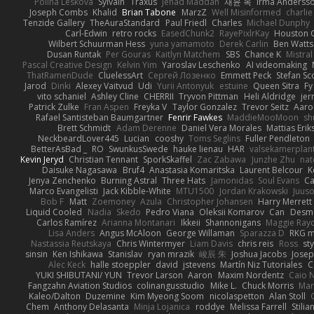
Polina Leskova
Sylvain
Traxus
Jehad Maddah
재윤 옥
Irma Anderss
Joseph Combs
Khalid
Brian Tabone
MarzZ
Well Misinformed
charlie
Tenzide Gallery
TheAuraStandard
Paul Friedl
Charles
Michael Dunphy
Carl-Edwin
retro rocks
EasedChunk2
RayePixlrKay
Houston 
Wilbert Schuurman Hess
yuna yamamoto
Derek Carlin
Ben Watts
Dusan Runtak
Per Gouras
Kaitlyn Matchem
SBS
Chance K
Mistral
Pascal Creative Design
Kelvin Yim
Yaroslav Leschenko
AI videomaking
ThatRamenDude
CluelessArt
Cергей Лозенко
Emmett Peck
Stefan Sc
Jarod
Dinki
Alexey Vaitvud
Udi
Yurii Antonyuk
estuine
Queen Sitra
Fy
vito schaniel
Ashley Cline
CHERRII
Tryvon Pittman
Heli Aldridge
jer
Patrick Zulke
Fran Aspen
Freyka V
Taylor Gonzalez
Trevor Seitz
Aaro
Rafael Santisteban Baumgartner
Fenrir Fawkes
MaddieMooMoon
sh
Brett Schmidt
Adam Derenne
Daniel Vera Morales
Mattias Eri
NeckbeardLover445
Lucian
cooshy
Toms Seglins
Fuller Pendleton
BetterAsBad _
RO
SwunkusSwede
hauke lienau
HAR
valsekamerplan
Kevin Jeryd
Christian Tennant
SporkSkaffel
Zac Zabawa
Junzhe Zhu
nat
Daisuke Nagasawa
Bruf4
Anastasia Komaritska
Laurent Belcour
K
Jenya Zenchenko
Burning Astral
Three Hats
Jamonidas
Soul Evans
Ca
Marco Evangelisti
Jack Kibble-White
MTU1500
Jordan Krakowski
Juuso
Bob F
Matt
Zoemoney
Azula
Christopher Johansen
Harry Merrett
Liquid Cooled
Nadia
Skedo
Pedro Viana
Oleksii Komarov
Can
Desm
Carlos Ramírez
Arianna Montanari
Ikkeii
Shannonigans
Maggie Ray
Lisa Anders
Angus McAloon
George Willaman
Sparazza D
RKG m
Nastassia Reutskaya
Chris Wintermyer
Liam Davis
chris reis
Ross
sty
sinsin
Ken Ishikawa
Stanislav
ryan mrazik
峻辰 朱
Joshua Jacobs
Josep
Alec Keck
halle stoeppler
david
jstevens
Martín Niz Tutoriales
C
YUKI SHIBUTANI/ YUN
Trevor Larson
Aaron
Maxim Nordentz
Caio N
Fangzahn Aviation Studios
colinangusstudio
Mike L.
Chuck Morris
Mar
Kaleo/Dalton
Duzemine
Kim Myeong Soom
nicolaspetton
Alan Stoll
Chem
Anthony Delasanta
Minja Lojanica
roddye
Melissa Farrell
Stilia