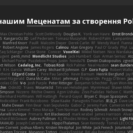
 нашим
Меценатам
за створення Po
Max Christian Pohle
Scott DeWoody
Douglas K.
Yorik van Havre
Ernst Brond
JS
KangaroOz 3D
Leif Pedersen
Tomasz Muszyński
Roberd Palm
Lampantin
e
Manfred Knorr
PaulR
Malcolm Dwyer
Derek Carlin
RF
Wendy Ward
Fiann
r
Robert Angone
James Rogers
Calinou
Alan Gregory
Paul O' Grady
Phyl
Lu
Zaq Schlanger
Chase Stone
Conicer
VoxelKei
Mikkel Nielsen
Nico Wardaka
Nugent
penti_mmd
Mondlicht Studios
Jack Humbert
Gun
Arman Sernaz
At
Michael Porter
Puzzlebox Props
Justin
honda78
Dimitri Diakopoulos
zgred
ott Wilson
Cadalog, Inc.
Tobias Rösli
Rick Palmer
Neal Huston
sean dunder
D
R.H. García
William Carey
Michael B Johnson
G.P
Goro Fujita
Robert Wallis
theist
Edgard Costa
JJ
Pere Pau Sancho
Kevin Barnum
Henrik Berglund
Jay
niel Fitzgerald
Dana McCabe
Miket
jehrmaig
f1rstpers0n
Peggy O'Brien
Jas
icolas Côté
V-o
Josh Purple
Peter Rittinger
Benjamin Schechter
Ryan Won-Me
chin
Odin3D
Travis
Moiarte3d
Tim van Helsdingen
WyrmHead
Shawn Miller
 Simpson
Nizzero
Ritchie Owens
Agon Ushaku
Zisis Psalidas
Nelson C
Matth
Bernhard Hoffmann
Will Hattingh
Perard-Gayot
Bryan C
Bojan Spasojevic
A
Modicolitor
Frank Riccobono
Shaw Kaake
Panagiotis Tourlas
果冻_JS
Dave Li
Mahe Dewan
Finn Bear
Ivan Sepulveda
Gabor Z
Jeremy Park
Cameron Keff
insa
Laura Kimmel
Timo Muraja
Tom Norman
Rodney Schmidt
Arioch Snow
Marielli Vichique
Primaris
Kirt Blackwood
mark wrabel
James Harrison
Alvar
ichard McGowan
Aubrey Pullman
R.J. Rhodes Writes
Atelier Argos Art
Light Fi
IRAVAUD
Joseph Catrambone
HippoThalamus
Sean Kennedy
Tomek LECOC
en-Corrent
Joshua Albers
Kristen Westphal
Jon White
Jack Fenech
Jotunkottr
bastien Tricoire
Masanori Tottori
QuirkyTopHat
ReJ aka Renaldas Zioma
VF