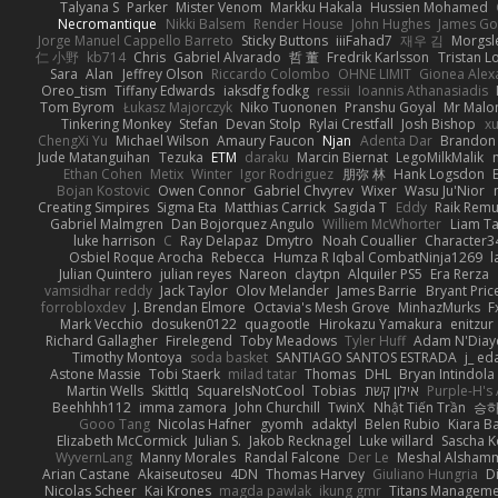
Talyana S
Parker
Mister Venom
Markku Hakala
Hussien Mohamed
Necromantique
Nikki Balsem
Render House
John Hughes
James Go
Jorge Manuel Cappello Barreto
Sticky Buttons
iiiFahad7
재우 김
Morgsl
仁 小野
kb714
Chris
Gabriel Alvarado
哲 董
Fredrik Karlsson
Tristan L
Sara
Alan
Jeffrey Olson
Riccardo Colombo
OHNE LIMIT
Gionea Alex
Oreo_tism
Tiffany Edwards
iaksdfg fodkg
ressii
Ioannis Athanasiadis
Tom Byrom
Łukasz Majorczyk
Niko Tuononen
Pranshu Goyal
Mr Malo
Tinkering Monkey
Stefan
Devan Stolp
Rylai Crestfall
Josh Bishop
xu
ChengXi Yu
Michael Wilson
Amaury Faucon
Njan
Adenta Dar
Brandon 
Jude Matanguihan
Tezuka
ETM
daraku
Marcin Biernat
LegoMilkMalik
Ethan Cohen
Metix
Winter
Igor Rodriguez
朋弥 林
Hank Logsdon
Bojan Kostovic
Owen Connor
Gabriel Chvyrev
Wixer
Wasu Ju'Nior
Creating Simpires
Sigma Eta
Matthias Carrick
Sagida T
Eddy
Raik Rem
Gabriel Malmgren
Dan Bojorquez Angulo
Williem McWhorter
Liam T
luke harrison
C
Ray Delapaz
Dmytro
Noah Couallier
Character3
Osbiel Roque Arocha
Rebecca
Humza R Iqbal CombatNinja1269
l
Julian Quintero
julian reyes
Nareon
claytpn
Alquiler PS5
Era Rerza
vamsidhar reddy
Jack Taylor
Olov Melander
James Barrie
Bryant Pric
forrobloxdev
J. Brendan Elmore
Octavia's Mesh Grove
MinhazMurks
F
Mark Vecchio
dosuken0122
quagootle
Hirokazu Yamakura
enitzur
Richard Gallagher
Firelegend
Toby Meadows
Tyler Huff
Adam N'Diay
Timothy Montoya
soda basket
SANTIAGO SANTOS ESTRADA
j_ ed
Astone Massie
Tobi Staerk
milad tatar
Thomas
DHL
Bryan Intindola
Martin Wells
Skittlq
SquareIsNotCool
Tobias
אילון קשת
Purple-H's 
Beehhhh112
imma zamora
John Churchill
TwinX
Nhật Tiến Trần
승하
Gooo Tang
Nicolas Hafner
gyomh
adaktyl
Belen Rubio
Kiara Ba
Elizabeth McCormick
Julian S.
Jakob Recknagel
Luke willard
Sascha K
WyvernLang
Manny Morales
Randal Falcone
Der Le
Meshal Alsham
Arian Castane
Akaiseutoseu
4DN
Thomas Harvey
Giuliano Hungria
D
Nicolas Scheer
Kai Krones
magda pawlak
ikung gmr
Titans Managem