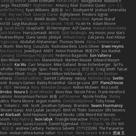
George Wheat
Oliver Erdmann
Kenan Regez
sludgybeast
Mukund A
canga
Flex2006D !
NightWriter
Arturo J. Real
Dominic Qusto
ぶー うじ
urtleTheThing
Ryan Williams
政則 谷
w z
Dushyant M
Joshua Esmeralda
l EC
Key van Thull
George Clarke
EightySeven
Frederic Sigrist
er
Danny Ray Clark
BAMA Studio
Toms
Anton Smit
Ayman Sharaf
ns103
Luigi Macaluso
simen stroek
19:48
Yu xin Ye
Adam Moore
ng
Sarah BADJI
GrayDarth
Eli Herrington
ALP Gauna
manuel chiocchetta
Jack Malone
Harry Jumaidi
에이지
Eylül Solakoğlu
my moon, your stars
Andrew Rhyne
Dane Sands
Jdnbyd
William Parry
Zak Jarvis
Axel Allstar
Yogev Levy
Abdullah Alshammari
Thomas Steele
Alicia Zimmermann
ic Wurm
Max King
CucuZulu
Radosław Bela
Loris Olivier
Erwin Heyms
dine Ducrocq
JewelEyed
ANDY
Anton Friedman
時里ZYC
Joe Stadnik
 Lessing
Dominique Fitzgerald
Federico Bagarolo
Eon Valterra
Ben Wilson
minkis kim
Manenblack
Martten Maasik
Edward Maxym
n Roach
Kai Wu
Carr Simpson
Mike Galland
Brian Eichenberger
Syl Pu
ePuffle
Tristan Fogle
Spec
Peter G
rayryeng
鸝瑩 魏
Craig Smith
fatcat
orrison-Elliott
Mana
Simeon Milkov Velchevsky
Camille De Bastiani
uchsess
Chantal LeBlanc
Garrett Calloway
nøixzy
Nicholas Day
Svetlin
Sonti
Bassy's Games
Bailey Rosenthal
George Luna
JEFF
Plane2House
ab
MD1
Veronica
Rory
Brendan Droppo
Kelton McEwen
Rico Levitt
drrobo
Noura S
Brett Wheeler
Bees Wax
Nicole Pérez
Frank Hereford
ations
Anonymous Person
鈴葵
Jeff Kraemer
Nicole Findlay
Shirley
klics
Pierre Moore
seguin matthis
OneGhastlyGhoul
Toby Howe
e
Yokami c:
mik
Scott
Jonathan Ojibway
Brandon
Swann Fourmanoy
Shivam Ganju
Anıl Çaylak
JacobyO
Bình Võ Thiên
bavazov
Elhi Stevens
ber Alarbash
Solid Neptune
Donald Stooks
Little Weird Kid Stories
rboom
Filip Nyborg
leon labyk
Triangle Interactive
Philip Pryke
Dave
lina De Leon
Lucas Cozzoli
Daniel Eijgendaal
Eliézer Ojeda
תמר פלג טל
혜영 전
andrew Carbery
Federico Salvetti
C1T1Z333N
The Paraverse
ilson
venkat rathna kumar talluri
Eric Chan
Steve Girard
n d o n
思涵 王