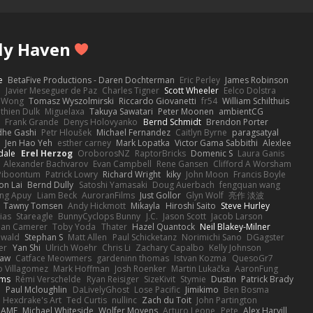
ly Haven
e
BetaFive Productions - Daren Dochterman
Eric Perley
James Robinson
o
Javier Meseguer de Paz
Charles Tigner
Scott Wheeler
Eelco Dolstra
a Wong
Tomasz Wyszolmirski
Riccardo Giovanetti
fr54
William Schilthuis
thien Dulk
Miguelaxa
Takuya Sawatari
Peter Moonen
ambientCG
s
Frank Grande
Denys Holovyanko
Bernd Schmidt
Brendon Porter
dhe Gashi
Petr Hloušek
Michael Fernandez
Caitlyn Byrne
paragsatyal
Jen Hao Yeh
esther carney
Mark Lopatka
Victor Gama Sabbithi
Alexlee
dale
Erel Herzog
OroborosNZ
RaptorBricks
Domenic S
Laura Ganis
Alexander Bachvarov
Evan Campbell
Rene Gansen
Clifford A Worsham
 Piboontum
Patrick Lowry
Richard Wright
kiky
John Moon
Francis Boyle
on Lai
Bernd Dully
Satoshi Yamasaki
Doug Auerbach
fengquan wang
ng Apuy
Liam Beck
AuroranFilms
Just Gollor
Glyn Wolf
亮作 淡波
Tawny Tomsen
Andy Hickmott
Mikayla
Hiroshi Saito
Steve Hurley
ias
Stareagle
BunnyCyclops Bunny
J.C.
Jason Scott
Jacob Larson
lan Camerer
Toby Yoda
Thater
Hazel Quantock
Neil Blakey-Milner
ewald
Stephan S
Matt Allen
Paul Schicketanz
Norimichi Sano
DGagster
er
Yan Shi
Ulrich Woehr
Chris Li
Zachary Capalbo
Kelly Johnson
paw
Catface Meowmers
gardeninn thomas
Istvan Kozma
QuesoGr7
o Villagomez
Mark Hoffman
Josh Roenker
Martin Lukačka
AaronFung
lms
Rémi Verschelde
Ryan Reisiger
SizeKivit
Stymie
Dustin
Patrick Brady
Q
Paul Mcloughlin
DaLivelyGhost
Lose Pacific
Jimikimo
Ben Bosma
Hexdrake's Art
Ted Curtis
nullinc
Zach du Toit
John Partington
RAME
Michael Whiteside
Wolfer Moyens
Arturo Leone
Pete
Alex Harvill