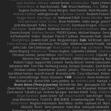
Lauri Kananen
wheany
Unreal Sensei
tchaikovsky2
Taylor J Peters
Chord Shore
A. Stan Konowitz
Talii
Bruce Matthews
Aria
3dfan
Eugene Ovcharenko
Fiona Margrie
Alan Daniels
Mark Mazaitis
J
Andrew Faithfull
wellingtoncrab
Ada Rose Cannon
Resilient Pictur
Reggie Storm
Dan Repp
pk
Nathaniel E Bell
Benita Winckler
Kai 
YeGrayHound
Kevin Turner
Brian McMullen
oleko senga
Jason 
Josh Macdonald
Pafka
Byeong Chul JIN
Dumbass Dragon
Alkaza1
Alex Hyner
Scott Gilbert
Matthew Gerard
Julius Brockelmann
Alex
so
Dennis Korpel
Matthew Stevens
PIXDES Games
Michael Mayeux
Georg
AsTheRainFell
Volkor
Rijndael
Patrick T Sullivan
Alexander Rath
davi
Beefyblimps
Joakim Dahl
Jose
BingusGringus
Dale
Sid Brown
Jānis
Frans Verbaas
Adam Murtomaa
Phil Galler
Matthew Garnett-Frizelle
Sal
John Cido
Der12teEisvogel
Brad Corlett
Basti
maj
LaCimaise
Thom
Alexis Shuping
William Lee
Trevor Hughes
Gabriella Caldwell
Vasili R
Christian Gomez
James Wilson
Niko Bidoli
Danny Arnold
CGJackB
J
Mareno Harr Olsen
Brett Williams
GREENCom'e Mapping
Rya
Robert Tolppi: Support My Content
Randy Bloom
henrik rasmussen
Sebastian Witt
Tom Pike
Kenleung Leung
Enrique Gonzalez
Zack Bish
christian cuttino
DaveHuman
juanito
Johan L
Theresa A. Carroll
Ia
Gun Metal Games
macoll macoll
Brandon Joffe
Cory robertson
Ember
Kevin LomondDesign
Victor Ghyssens
749R
CGautos
Kevin Anderson
Michael Loh
doctor25th
Larry Jenkins
sv
Andrew Lamb
Hamad
r
Bruno Simon (Three.js Journey)
Michelle Ma
Ben
glassapple 325
W
Devin Martin
Mehmet Oguz Derin
Quinn Kowitt
Lee Stranahan
Robert W
Zach wood
Tabatha Lyn
Andrew Sprague
Karsten Eckelt
Tony
VolkEnV
Bojan Rončević
Justin Green
Sof
Hope Hackett
Sven Kröger
Dej
Joep Meindertsma
Todd KS
景琦 张景琦
trowelandspade
Phase
Col
Remy Ponso
Magnús Antonsson
Ben Milius
Griffin
rayhaan.3d
Skyro
AblazZe
Rom1
Serin Jameson
Aden Bise
nobuyuki takahashi
Romanov_art Romanov_art
David Sopala
Joel Hobson
Lou Jonathan