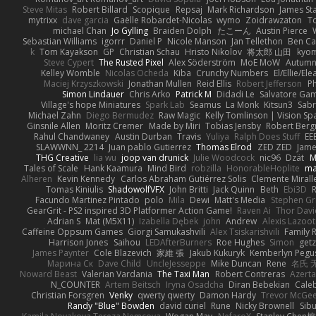
Steve Mitas
Robert Billard
Scopique
Repsaj
Mark Richardson
James St
mytrixx
dave garcia
Gaëlle Robardet-Nicolas
wymo
Zoidrawzaton
T
michael Chan
Jo Gylling
Braiden Dolph
たこーん
Austin Pierce
Sebastian Williams
igorrr
Daniel P
Nicole Manson
Jan Tellethon
Ben Ca
k
Tom Kayakson
GP
Christian Schau
Hristo Nikolov
将太郎 山田
kyo
Steve Cypert
The Rusted Pixel
Alex Söderström
MoE MoW
Autumn
Kelley Womble
Nicolas Ocheda
Kiba
Crunchy Numbers
El/Ellie/El
Maciej Krzyszkowski
Jonathan Mullen
Reid Ellis
Robert Jefferson
Ph
Simon Lindauer
Chris Arko
Patrick M
Didadi Le
Salvatore Ga
Village's hope Miniatures
Spark Lab
Seamus
La Monk
Kitsun3
Sabr
Michael Zahn
Diego Bermudez
Raw Magic
Kelly Tomlinson | Vision Sp
Ginsnile Allen
Moritz Cremer
Made by Miri
Tobias Jensby
Robert Ber
Rahul Chandwaney
Austin Durban
Travis
Yuliya
Ralph Does Stuff
EE
SLAWWNN_ 2214
Juan pablo Gutierrez
Thomas Elrod
ZED ZED
Jame
THG Creative
lia wu
joop van drunick
Julie Woodcock
nic96
Dzät
M
Tales of Scale
Hank Kaamura
Mind Bird
robzilla
HonorableHoplite
m
Alheren
Kevin Kennedy
Carlos Abraham Gutiérrez Solis
Clemente Mirall
Tomas Kiniulis
ShadowolfVFX
John Britti
Jack Quinn
Beth
Ebi3D
Facundo Martinez Pintado
polo
Mila
Dewi
Matt's Media
Stephen G
GearGrit - PS2 inspired 3D Platformer Action Game!
Raven Ai
Thor Dav
Adrian S
Mat (M5X11)
Izabella Dębek
john
Andrew
Alexis Lazoot
Caffeine Oppsum Games
Giorgi Samukashvili
Alex Tsiskarishvili
Family R
Harrison Jones
Saihou
LEDAfterBurners
Roe Hughes
Simon
getz
James Paynter
Cole Blazevich
家維 張
Jakub Kukuryk
Kemberlyn Pegu
Марина Ск
Dave Child
UncleJesseppe
Mike Duncan
Rene
名氏 
Noward Beast
Valerian Vardania
The Taxi Man
Robert Contreras
Azerta
N_COUNTER
Artem Beitsch
Iryna Osadcha
Diran Bebekian
Caleb
Christian Forsgren
Venky
qwerty qwerty
Damon Hardy
Trevor McGe
Randy "Blue" Bowden
david curiel
Rune
Nicky Brownell
Sib