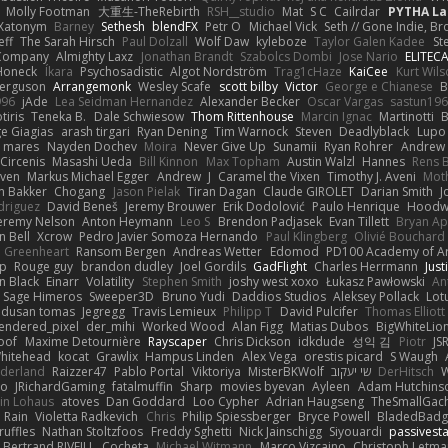
Molly Footman
大重生-TheRebirth
RSH__studio
Mat
S C
Cailrdar
PYTHA La
Xatonym
Barney
Sethesh
blendFX
Petr O
Michael Vick
Seth // Gone Indie, Bro
eff
The Sarah Hirsch
Paul Dolzall
Wolf Daw
kyleboze
Taylor Galen Kadee
St
e Company
Almighty Laxz
Jonathan Brandt
Szabolcs Dombi
Jose Nario
ELITEC
Honeck
Íkara
Psychosadistic
Algot Nordström
Trag1cHaze
KaiCee
Kurt Wils
Ferguson
Arrangemonk
Wesley Scafe
scott bilby
Victor
George e Chianese
B
996
jAde
Lea Seidman Hernandez
Alexander Becker
Oscar Vargas
sastun19
tiris
Teneka B.
Dale Schwiesow
Thom Rittenhouse
Marcin Ignac
Martinotti
B
e Giagias
arash tirgari
Ryan Dening
Tim Warnock
Steven
Deadlyblack
Lupo
d mares
Nayden Dochev
Moira
Never Give Up
Sunamii
Ryan Rohrer
Andrew 
 Circenis
Masashi Ueda
Bill Kinnon
Max Topham
Austin Walzl
Hannes
Rens 
iven
Markus Michael Egger
Andrew
J
Caramel the Vixen
Timothy J. Aveni
Mot
 Bakker
Chogang
Jason Pielak
Tiran Dagan
Claude GIROLET
Darian Smith
J
odriguez
David Beneš
Jeremy Brouwer
Erik Dodolović
Paulo Henrique
Hoodw
eremy Nelson
Anton Heymann
Leo S
Brendon Padjasek
Evan Tillett
Bryan Ap
n Bell
Xcrow
Pedro Javier Somoza Hernando
Paul Klingberg
Olivié Bouchard
Greenheart
Ransom Bergen
Andreas Wetter
Edomod
PD100 Academy of Ar
op
Rouge guy
brandon dudley
Joel Gordils
GadFlight
Charles Herrmann
Just
in Black
Einarr
Volatility
Stephen Smith
joshy west xoxo
Łukasz Pawłowski
An
Sage Himeros
Sweeper3D
Bruno Yudi
Daddios Studios
Aleksey Pollack
Lot
dusan tomas
Jegregg
Travis Lemieux
Philipp T
David Pulcifer
Thomas Elliott
endered_pixel
der_mihi
Worked Wood
Alan Figg
Matias Dubos
BigWhiteLio
oof
Maxime Detournière
Rayscaper
Chris Dickson
idkdude
성익 김
Piotr
JS
hitehead
kocat
Grawlix
Hampus Linden
Alex Vega
orestis picard
S Waugh
aderland
Raizzer47
Pablo Portal
Viktoriya
MisterBKWolf
שי יעקוב
DerHitsch
W
vo
JRichardGaming
fatalmuffin
Sharp
movies byevan
Ayleen
Adam Hutchins
in Lohaus
atoves
Dan Goddard
Loo Cypher
Adrian Haugseng
TheSmallGac
Rain
Violetta Radkevich
Chris
Philip Spiessberger
Bryce Powell
BladedBadg
ruffles
Nathan Stoltzfoos
Freddy Sghetti
Nick Jainschigg
Siyouardi
passivest
Bertrand RIVEILL
Cocheta
Michael Witmann
Marco Vizcaino
Christoph Letma