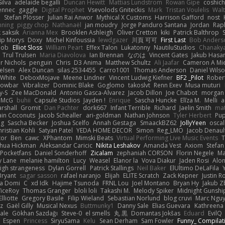
ilva
adelaide begalli
Duncan Hewitt
Mattias Lundstrom
Rowan Gipe
coshich
ennec
gaggle
Digital Prophet
Vsevolods Gniteckis
Mark
Tristan Voulelis
Wal
r
Stefan Plösser
Julian Rai Anwor
Mythical X Customs
Harrison Gafford
nost
nning
piggy chop
Nathanaël
jan moudry
Jorge Panduro Santana
Jordan
Rap
k saksik
Arianna Mex
Brooklen Ashleigh
Oliver Cretton
kiki
Patrick Balthrop
lip Morys
Doxy
Michel Kinfoussia
lewdgazer
川頁 可可
First Last
Bob Anders
bob
Elliot Sloss
William Peart
Effex Talon
Lukatonny
NautiluStudios
Chanaky
Trul Trulsen
Maria Diavolova
Ian Brennan
なのは
Vincent Gates
Jakub Hasa
er Nichols
penguin
Chris
D3 Anima
Matthew Schultz
Ali Jaafar
Cameron A Mi
ielsen
Alex Duncan
silas 2534455
Carro1001
Thomas Anderson
Daniel Wils
 White
DeboxMojave
Meene Lindner
Vincent Ludwig Kiefner
BF2 _Pilot
Rober
rowbar
Vibralizer
Dominic Blake
Goglomo
takoslvt
Renn Exev
Musa muturi
y-S
Zee MacDonald
Antonio Gasca-Alvarez
Jacob Dillon
Joe Chabot
morgan
l McG
buhii
Capsule Studios
Jayden !
Enrique
Sascha Huncke
Elīza M.
Melli
a
arshall
Gromit
Dan Pachter
dork667
Infant Terrible
Richard
Jaelin Smith
mat
ain Coconuts
Jacob Schealler
ari-goldman
Nathan Johnson
Tyler Herbert
Pup
ng
Sascha Becker
Joshua Scelfo
Annah Gestaga
SmaackBZ62
JollyYeen
oscal
ristian Kohli
Satyan Patel
YEDA HOME DECOR
Simon
Reg_LMO
Jacob Denaul
tor
Ben
cawc
XPhantom
Mimski Beats
Virtual Performing Live Music Events
T
shua Hickman
Aleksandar Caricic
Nikita Leshakov
Amanda Vest
Axiom
Stefan
Pocketfans
Daniel Sonderhoff
Zicalam
zephaniah CORSON
Florin Negele
Ma
y Lane
melanie hamilton
Lucy
Weasel
Elanor la
Vova Diakur
Jaden Rosi
Alo
igh strangeness
Dylan Gorrell
Patrick Stallings
Neil Baker
ElUltimo DeLaFila
Bryant
sagar sasson
rafael naranjo
Elijah
ELITE Scratch
Zack Kepner
Justin 
ka Domi
C
xd Idk
Hajime Tsunoda
FRNL Lou
Joel Montano
Bryan Hy
Jakub Z
ViceRoy
Thomas Granger
bloli loli
Takashi M.
Melody Spiker
Midnight Gunshi
Elliotte
Gregory Basile
Filip Wieland
Sebastian Norlund
blog cruvi
Marc Ngu
z
Gaël Gilly
Musical Nexus
Buttmunky1
Danny Sale
Elias Guevara
Kathreena
ale
Gökhan Sazdağı
Steve-0
el smells
丸 黒
Domantas Jokšas
Eduard
EvilQ
Espen
Princess
SiryuSama
Kelu
Sean Derham
Sam Fowler
Funny_ Compilat