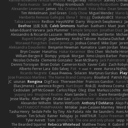
Kamila Novakova Tereza Nemcova
Wogan May
NefaroX
Stanley Chen
Paola Avanzo
Sarah
Philipp Krombusch
Anthony Rosbottom
Dani
Alexander Levenson
James
Ma. Cristina Risoli
Yota chiba
Dean Simon
Tim Winkelmann
Joel Green
Cody Chow
Miguel Mendez
Mario E
Heriberto Reinoso Gallegos
Elena T
Strogg
DaskalosBCE
Maniac
Tabia Lourenco
Redlion
HeyoNSFW
Darry
Wojciech Świątkiewicz
Ja
Beefree
治英 矢島
Caleb Simmons
Nathan
baitham i
Maet
Jean
Iulian-Eduard Varvara
Jack Plummer
Temple Simpson
Jonathan Diaz
Ja
Alessandro & Riccardo Lazzarin
Wilhelm Nylund
Michael Bertin
Michael
Rupert Eveleigh
JaaySweeney
Andrei Tabone
Ruslana Dutchak
Worawut Pongchen
Daniel Jennings
Joshua Conard
Mike Dyer
Jere
Aleksandra Davydenko
Benjamin Newman
Kumatora
Liam Jordan
Mas
Bryn Couser
HanaYou
Hakar Kerarmor
Elric Chen
Michelle Hiro
William Bergen II
Slompy
yotpak
Morgan
Ximo Llopis Barber
Piero
Nicolas Ocheda
Clemente Gonzalez
Sean McSharry
Jack Palmstrom
Dennis Torosyan
Brian Dolan
Cameron Koch
Xavier Caliz
Zach Robyn
Alberto Ferrer Lara
Edo Salvej
Pzit
✧ 𝔪𝔞𝔯𝔦 ✧
eeee
Aurora Nights 
Ricardo Negrete
Саша Ячмень
Solacen
Martynas Gurskas
Play
Jose Francisco Martinez
The Name Brand Company
Bouillard
Patrick Ry
JC
uiiunan
Rongina
DigiTaco
Thierwaechter
Francois Gandon
Aaron 
Elias Jimenez
Lawrence Rogers
Kurt Boyer
Risk 📀
Andreea Cosma
Cedoulain
Jeff McGowan
Carlos Filipe
Oleg
Elsie
Markus Löchte
An
yuijung seo
Imagined Realms
Alani Sanders
Deck
Dane Reisenbigle
Jesse Marku
Allan Wright
Drake Gao
Julileeheehee
Aleksandra Stefano
Alexander Wilhelm
Martin Wittfooth
Anthony F DeMarco
Alejo P
NATTAWOOT PHIMPHAKAN
MrIsklar
Jean-Cassien Marmey
Weird
Tasha Henry
Sedale Pelle
by Tiny
Ale Pašeta
nile
Ike Saunders
Aves A
Simon
Tim Schulz
Ratner
KelsyJay
Jo
HARTHUR
Taylor Freeman
F
Tyler Avirett
Tom
JimmyCNX
The one and only phase
sepp
The Bearded Squirrel
Rebecca Whitehead
Matthew Tronc
R
Gabirél