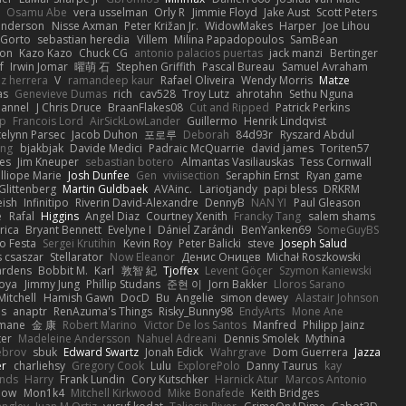
Osamu Abe
vera usselman
Orly R
Jimmie Floyd
Jake Aust
Scott Peters
enderson
Nisse Axman
Peter Križan Jr.
WidowMakes
Harper
Joe Lihou
Gorto
sebastian heredia
Villem
Milina Papadopoulos
SamBean
eon
Kazo Kazo
Chuck CG
antonio palacios puertas
jack manzi
Bertinger
f
Irwin Jomar
曜萌 石
Stephen Griffith
Pascal Bureau
Samuel Avraham
z herrera
V
ramandeep kaur
Rafael Oliveira
Wendy Morris
Matze
as
Genevieve Dumas
rich
cav528
Troy Lutz
ahrotahn
Sethu Nguna
lannel
J Chris Druce
BraanFlakes08
Cut and Ripped
Patrick Perkins
p
Francois Lord
AirSickLowLander
Guillermo
Henrik Lindqvist
telynn Parsec
Jacob Duhon
포로루
Deborah
84d93r
Ryszard Abdul
ang
bjakbjak
Davide Medici
Padraic McQuarrie
david james
Toriten57
es
Jim Kneuper
sebastian botero
Almantas Vasiliauskas
Tess Cornwall
lliope Marie
Josh Dunfee
Gen
viviisection
Seraphin Ernst
Ryan game
 Glittenberg
Martin Guldbaek
AVAinc.
Lariotjandy
papi bless
DRKRM
ish
Infinitipo
Riverin David-Alexandre
DennyB
NAN YI
Paul Gleason
e
Rafal
Higgins
Angel Diaz
Courtney Xenith
Francky Tang
salem shams
rica
Bryant Bennett
Evelyne I
Dániel Zarándi
BenYanken69
SomeGuyBS
o Festa
Sergei Krutihin
Kevin Roy
Peter Balicki
steve
Joseph Salud
 csaszar
Stellarator
Now Eleanor
Денис Оницев
Michał Roszkowski
ardens
Bobbit M.
Karl
敦智 紀
Tjoffex
Levent Göçer
Szymon Kaniewski
joya
Jimmy Jung
Phillip Studans
준현 이
Jorn Bakker
Lloros Sarano
Mitchell
Hamish Gawn
DocD
Bu
Angelie
simon dewey
Alastair Johnson
ps
anaptr
RenAzuma's Things
Risky_Bunny98
EndyArts
Mone Ane
pmane
金 康
Robert Marino
Victor De los Santos
Manfred
Philipp Jainz
ter
Madeleine Andersson
Nahuel Adreani
Dennis Smolek
Mythina
ebrov
sbuk
Edward Swartz
Jonah Edick
Wahrgrave
Dom Guerrera
Jazza
er
charliehsy
Gregory Cook
Lulu
ExplorePolo
Danny Taurus
kay
nds
Harry
Frank Lundin
Cory Kutschker
Harnick Atur
Marcos Antonio
how
Mon1k4
Mitchell Kirkwood
Mike Bonafede
Keith Bridges