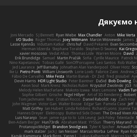
Дякуємо
Joni Mercado
S J Bennett
Ryan Wiebe
Max Chandler
Anton
Mike Verta
I/O Studio
Roger Thomas
Joey Wittmann
Marcin Wiśniewski
James
Lasse Kjønnås
Viduttam Katkar
chris huf
David Pekarek
Evan Seccomb
Herman Idzerda
Stephane Toraldo
Stephen D Swaney
Kai Grego
xavier moscoso
Vedat Afuzi
Thomas Lisle
Warren Moore
David
Erik Brundidge
Samuel
Martin Pražák
Sofia
Cyrille Maurice
Patrick 
Nino Kapetanovic
Tobias Gallé
SonOfPorcupine
Leo Santos
Rob Waller
Jed Laurance
Jeff Barnaby
Johnathan Alan Vanderpool
Oliver Hotz
Sc
Ike Li
Pietro Ponti
William Unsworth
Lorie Loeb
Fabrice Zaini
Andrew_
Fábio De Carvalho
Mike Festa
Martin Banak - Dr Zed
fred gissubel
Aye
Devin Harris
HDR Light Studio
Peter Baintner
Da5id
Bob Dowling
Da
Aeon Soul
Mark Krenz
Nicholas Rubin
Krzysztof Zwolinski
JG3
N
Melody Helen MacFarlane
Makoto Izawa
Marc Lemoine
Vadim Tur
Sophie Gilbert
Grische
Nigel Hillyer
Art of 3D Rendering
Robert
Tom Jachmann
Max
Cristian Rocco
Daniel Raboldt
ray
Zach Hoy
John Wagman
Victor Gan
Walter Bosse
Edgar San
Pamela Case
Jeff
Matt Griffey
Ian Hubert
Linda Robbins
Richard Lyons
Joanne Tai
Hannes Dreyer
Elektrospy
Buttered Side Down
The Dread Vixen Al
Luis Naranjo
Sean
jamie ngai to lo
Lök Leung
Jack Foley
fxtentacle
Ben-Adam Berger
Hun73rdk
Abraham Mast
YYSSun
Thierry Mayrand
R
ProtanopicMidget
Brandon Snodgrass
Tyler K Spicher
Arnaud PU
mark stalzer
Jack J
Ian Neisser
Marcus Morba
LePew
Ryan Rod
Kazuki Kamimura
Mark Boss
Yaron L.
Lukas Kalbertodt
Marcos Vaz
Sé