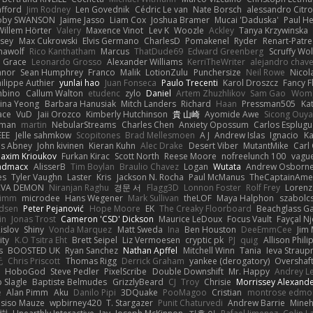
afford
Jim Rodney
Len Govednik
Cédric Le van
Nate Borsch
alessandro Citro
oby SWANSON
Jaime Jasso
Liam Cox
Joshua Bramer
Mucai 'Daduska'
Paul H
Willem Hörter
Valery
Maxence Vinot
Lev K
Woozle
Ackley
Tanya Krzywinska
sey
Max Cukrowski
Elvis Germano
CharlesD
Pomakenel
Ryder
Renart-Patr
mawolf
Rico Kanthatham
Marcus
ThatDude69
Edward Greenberg
Scruffy Wol
 Grace
Leonardo Grosso
Alexander Williams
KerriTheWriter
alejandro chave
eanor
Sean Humphrey
Franco
Malik
LotionZulu
Punchersize
Neil Rowe
Nicol
ilippe Authier
yunlai hao
Juan Fonseca
Paulo Trecenti
Karol Droszcz
Fancy F
mbino
Callum Walton
etudenc
zylo
Daniel
Artem Zhuzhlikov
Sam Gao
Wom
ina Yeong
Barbara Hanusiak
Mitch Landers
Richard
Haan
Pressman505
Ka
ace
VuD
Jaii Orozco
Kimberly Hutchinson
貴 山崎
Ayomide Awe
Sicong Ouy
gman
martin
NebularStreams
Charles Chen
Anxiety Opossum
Carlos Esplugu
EEE
Jelle sahmkow
Scopitones
Brad Mellesmoen
A J
Andrew Islas
Ignacio
Ka
s Abney
John kivinen
Kieran Kuhn
Alec Drake
Desert Viber
MutantMike
Carl
axim Krioukov
Furkan Kirac
Scott North
Reese Moore
nofreelunch 100
vague
admacx
AlisserB
Tim Boylan
Braulio Chavez
Logan
Wutata
Andrew Osborn
es
Tyler Vaughn
Laster
Kris
Jackson N. Rocha
Paul McManus
TheCaptainAme
RVA DEMON
Niranjan Raghu
경문 서
Flagg3D
Lonnon Foster
Rolf Frey
Lorenz
rimm
microdee
Hans Wegener
Mark Sullivan
theLOF
Maya Halphon
szabolcs
idsen
Peter Pejanović
Hope Moore
EK
The Creaky Floorboard
Beachglass G
in
Jonas Trost
Cameron 'CSD' Dickson
Maurice LeDoux
Focus Vault
Fayçal N
islov
Shiny
Vonda Marquez
Matt Sweda
Ina
Ben Houston
DeeEmmCee
Jim 
ity
K.O Tsitra Eht
Brett Seipel
Liz Vermoesen
cryptic pk
PJ
quig
Allison Phili
s
BOOSTED UK
Ryan Sanchez
Nathan Apffel
Mitchell Winn
Tania
Ieva Strau
无
Chris Priscott
Thomas Rigg
Derrick Graham
yankee (derogatory)
Overshaf
HoboGod
Steve Pedler
PixelScribe
Double Downshift
Mr. Happy
Andrey L
 Slagle
Baptiste Belmudes
GrizzlyBeard
CJ
Troy
Chrisie
Morrissey Alexand
e
Alan Pimm
Aku
Danilo Pipi
3DQuake
PooMagoo
Cristian
montrose edmo
usiso Mauze
wpbirney420
T. Stargazer
Punit Chaturvedi
Andrew Barrie
Mine