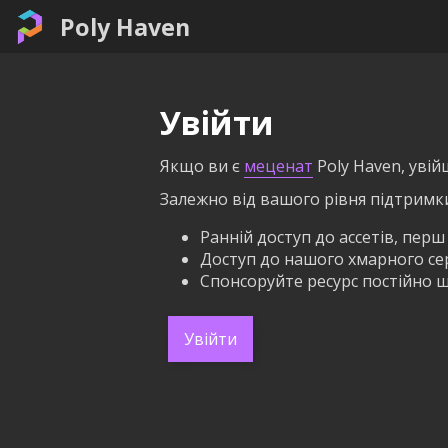
Poly Haven
Увійти
Якщо ви є
меценат
Poly Haven, увій
Залежно від вашого рівня підтримк
Ранній доступ до ассетів, перш
Доступ до нашого хмарного серв
Спонсоруйте ресурс постійно щ
Увійти