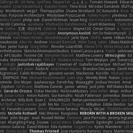
Gaforga VK
Ich Simp
cyril faia
Nipper1er
ふぇ えっ
Tomato Huwaidi
Eduard
nzales
Cristi Vanderburg
Kaeden Hahn
Timo Erick
Miroslav Šamánek
EfulTo
ey
Workbench
wegu1
TheHappyElite
Duane Strickland
DC Kasundra
Ross
M
orius
Purpose Architecture
Władysław Pryszczarek
Ashley Fayers
plexlexia
D
andru Daniel
philip sisk
Daniel Richman
Ieuan King
Karri Haranko
Autonomou
Nicolò Caterina
aureliana
Khuthadzo Ratshilumela
Grant Mckenney
Tadin Br
ne
OnPui
王庚
극단수작
Cédrick
Maxime
Wayne120
Omair Omari
L
Yuma 
chang jiang
Hlynur G Asgeirsson
Anonymous Axolotl
Art Ov Nekromorph
正
Belisle
Karl-Heinz Köster
Ghoulishlycool
Jarle Styve
DHFG
name
Håkan For
miaukenzie
Alex Vo
Andrew
Horald Bartoldt
ttitim Tang
sahin
Ulises Maldo
Elias
Javier Garay
Greg Miller
Wonder Lizard588
Gliese 570
Wiola Miszczak
I
mrthethatone
SketchedAnimationStudios
Daniel Larios-parra
Pablo
selvinsw
us
APS Studio
Yvonne Ott
Menyhárt Marcell
Matthew Lowery
MrIncognito
Ed
anaka
Mahmoud Khetabi
יניב חלה
Sladana Vukoja
Tom Weijnjes
jen
Danarog
4
indiiglo
Javlonbek rajabbayev
Crewman 47
Isabelle Lamarque
Michael Shi
addc
sellig64
Javier
Radix N
Ariel Ilmari Kajava
Brandon DeLauney
Geoff All
bjgrimoari
Caleb Mcmullen
giovanni varani
Mackenzie
KuroShi
michael sierr
e
DEEPNOX
Pen
Michael Koschmieder
pato dlgv
Wrinkly Blink
Ruben
Jesper 
xntxnile
Eric Moyer
qaylanuraya
Derek Ray
Waaagghh
Joshua Vincent
Amar
Zephon
Gil Bruvel
Matthew Zaneski
junior
whitey
Jack John
Will Makes Beat
e
Gerardo Orozco
Oskar Mendez
NoGreatMystery
Bike Kefeli
shiipi
Arthur
ak
Josue Uribe
Anton Rubets
Gui Ramalho
Noah Patterson
Jomenikia
Benne
Archman
Billy Bob
Evan C
SHALIWA233
Stefan Jammertzheim
SpiSlu
Joe Ca
Art Stuff
Oliver Lemke
Josh
No No
David Rogers
MilkyBun
Eddie Benton
Sa
 이
Facundo Lazzaro
Stenz
Filomeno Saraiva
Rhys lg
Aki Jae
TheMellowMel
ttle
Michelle Rothwell
Niki Shterev
RussJones
REBORN WITH A BROKEN SKIL
ohler
John Steger
snail
Russell Wilder
Demerui
Jace Perrodin
Jeremy Ingram
mari
KhangXing Pang
Douwe
Lucas Vieira
CallumNorm
Egoknight
Limitless 
ionicio Galarza
David Ebbevi
Eda Aydemir
Logan Cox
Kyoto Wanderer
LEE 
ent
Greta Gedat
Thomas Fristed
Jose Humberto Ramirez
mura
Martin Hol