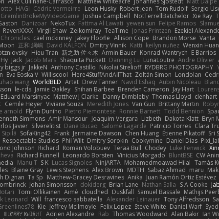
on
Alex Cullinane-Carrasco
Matthew Whiteacre
Johannes Sjöstedt
Matt Dalpé
 otto
HAGI
Cédric Vermeirre
Leon Husky
Robert jean
Tom Rudolf
Sergio Us
GremlinBrokeMyVideoGame
Joshua Campbell
NotTerrellBatchelor
Xie Ray
T
Gaston
Danizoar
NekoTux
Fattma Al Lawati
yewen sun
Felipe Ramos
Slamue
RavenXXXX
Virgil Shaw
Zeikomiray
TeaTime
Jonas Printzen
Ezekiel Alexand
 Chronicles
cael mckinney
Jakey Floofle
Allison Cope
Brandon Morse
Vanta
Moon
正和 綱嶋
David KALFON
Dmitry Vinnik
Katti
keilyn nuñez
Wenxin Hua
otzniovsky
Hieu Tran
新之助 佐々木
Armin Bauer
Konrad Wantrych
E Barrios
 Hy
Jack
Jacob Mars
Shaquita Puckett
Danning Lu
LunaLoutre
Andre Olivier
ry biggs jr
JakkeN
Anthony Castillo
Nikolai Strelioff
RYDBRG PHOTOGRAPHY
n
Eva Eoska V
Williscool
Here4StuffAndAllThat
Zoltán Simon
Londolan
Cedr
uhao wang
WorldBLD
Artet
Drew Tanner
Navid Eshaq
Aubin Nicoleau
Blan
ksson
le-cds
Jamie Oakley
Shihan Barbee
Brenden Cameron
Jay Hart
Lourens
Eduard Marsinyac
Matthew J Clarke
Danny Dimbleby
Thomas Lloyd
clenhart
t
Cemile Høyer
Viviane Souza
Meredith Jones
Van Gun
Brittany Martin
Roby
e arnold
Flynn Duniho
Pietro Piemontese
Ronnie Barnett
Todd Bennion
Spac
enneth Simmons
Amir Mansour
Joaquim Vergara
Lizbeth
Dakota Klatt
Bryn M
rlos Javier
Silverelitist
Dane Bucao
Salomé Lagarde
Patricio Torres
Clara Tr
 Sipilä
SofaKing42
Frank
Jermaine Dawson
Chen Huang
Étienne Pikatoff
Sri 
Respectable Studios
Phil Wilt
Dmitry Sorokin
Cookymine
Daniel Dias
Pixi_l
ond Johnson
Richard
Roman Volobuev
Teraa Bull
Chodey
Luke Fenwick
Xin
cheva
Richard Funnell
Leonardo Borsten
Vinicius Morgado
BluntBSE
CW Anim
edia
Manu T
S K
Lucas Signoles
NinjARTA
Mohamedmoawad Hilal
Tamás Ku
les
Blaine Gray
Lewis Stephens
Alex Brown
MDTH
Sabaz Ahmad
maru
Mak
h Dignan
Ta Sp
Matthew-Gracey Desravines
Anika
Juan Ramón Ortiz Estévez
ombrinck
Johan Simonsson
dokiderg
Brian Lane
Nathan Salla
S A Cooke
Ja
otari
Tomi Ollikainen
Aimé
cloudhed
Duskfall
Samuel Bassale
Mathijs Pee
k Leonard
Will
francesco sabbatella
Alexander Leinauer
Tony Alfredsson
Sa
Greenlines78
Kie
Jeffrey McIlmoyle
Felix Lopez
Steve White
Daniel Warf
Syed
n
ꌃ꒒ꀎꋪꋪꌩ ꀘꈤꀤꁅꃅ꓄
Adrien Alexandre
Rab
Thomas Woodward
Alan Bakir
Ian W