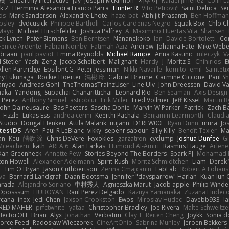
榕樹
Unearthly Interactive
Jay
Joseph McKinnon
지후 이
Rafael Jimenez
Colin L
k Z
Herminia Alexandra Franco Parra
Hunter R
Vito Petrović
Saint Deluca
Se
ds
Mark Sanderson
Alexandre Lhote
hazel bat
Abhijit Prasanth
Ben Hoffman
psley
dvdcusick
Philippe Bartholi
Carlos Cardenas Negro
Squak Box
Chlo Ch
Mayo
Michael Hirschfelder
Joshua Palfrey
A
Maximino Huertas Vila
Shansen
ck Lynch
Peter Siemens
Ben Berntsen
Nananekoko
Ian
Davide Bortoletti
Co
Fenice Ardente
Fabian Norrby
Fatimah Aziz
Andrew
Johanna Fate
Mike Webe
driaan
paul paviot
Emma Reynolds
Michael Rampe
Anna Kasunic
mleczyk
V
 Stetler
Yashi Zeng
Jacob Schelbert
Malignant
Hardy
J
Moritz S.
Chihirios
E
Allen Partridge
EpsilonCG
Peter Jessiman
Nikki Navaille
komito
emil
Sainteti
my Fukunaga
Rockie Hoerter
鸿彬 邱
Gabriel Brenne
Carmine Ciccone
Paul S
anyao
Andreas Gohl
TheThomasTrainzUser
Line Ulv
John Dreessen
David Va
naka
Yandong
Supachai Chanarittichai
Leonard Rio
Ben Seaman
Axis Design 
 Perez
Anthony Simuel
astroblur
Erik Miller
Fred Vollmer
Jeff Kissel
Martin B
John Daineusaure
Bas Peeters
Sascha Donie
Marvin W Parker
Patrick
Zach Ba
Fizzle
Lukas Ess
andrea cerini
Keerthi Pachala
Benjamin Learmonth
Claudi
Studio
Dougal Henken
Attila Malarik
uujann
D1REW00F
Ryan Dunn
mura
Jo
testDS
Aren
Paul R LeBlanc
vikky
sepehr sabour
Silly Killy
Benoît Texier
Ma
an
Keu
皓欽 涂
Chris DeVere
Foxokles
garzatron
cyclump
Joshua Dunfee
G
Mceachern
kath
AREA 6
Alan Farkas
Humoud Al-Amiri
Rasmus Hauge
Arlene
Dan Greenheck
Annette Pew
Stories Beyond The Borders
Spark PJ
Mohamad 
ton Howell
Alexander Adelmann
Spirit-Rush
Moritz Schmidtchen
Liam
Derek
r
Tim O'Bryan
Jason Cuthbertson
Zerina Cmajcanin
FabFab
Robert A Lohaus
va
Bernard Landgraf
Daan Bootsma
Jennifer "daysparrow" Harlan
Kuan lun 
arada
Alejandro Soriano
中村秀人
Agnieszka Marut
Jacob apple
Philip Winde
 Oposssum
LIUBOYAN
Raul Perez Delgado
Kazuya Yamanaka
Zuzana Hudec
rcana
inex
Jedi Chen
Jaxson Crookston
Ewos
Miroslav Hudec
Davebb933
l
RED MAHER
prfctwhite
yataa
Christopher Bradley
Joe Rivera
Malte Schweitze
HectorOH
Brian
Alyx
Jonathan
Verbatim
Clay T
Reiten Cheng
Joykk
Sonia d
Force Feed
Radosław Wieczorek
CineArtOhio
Sabrina Munley
Jeroen Bekkers