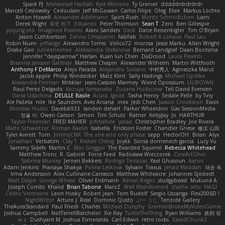
Spark PJ
Mohamad Hadlah
Kyle Mitrione
Ty Grenier
dddddrdrdrdrdr
Marcell Ceslowsky
Cedoulain
Jeff McGowan
Carlos Filipe
Oleg
Elsie
Markus Löchte
Anton Howell
Alexander Adelmann
Spirit-Rush
Moritz Schmidtchen
Liam
Derek Wight
幸史 松下
Eduardo
Peter Thomson
Sean T
Zero
Ben Gillespie
yuijung seo
Imagined Realms
Alani Sanders
Deck
Dane Reisenbigler
Tim O'Bryan
Jason Cuthbertson
Zerina Cmajcanin
FabFab
Robert A Lohaus
Paul Lau
Robin Nuen
jeffsarge
Alexandro Torres
Volico72
morzsa
Jesse Marku
Allan Wright
Drake Gao
Julileeheehee
Aleksandra Stefanova
Bernard Landgraf
Daan Bootsma
Jennifer "daysparrow" Harlan
Kuan lun Chen
DaDrood
Laura Pesenti
Brianna Janssen Saldivar
Matthew Chapin
Alexander Wilhelm
Martin Wittfooth
Anthony F DeMarco
Alejo Parada
Alejandro Soriano
中村秀人
Agnieszka Marut
Jacob apple
Philip Windecker
Matz Klint
Sally Hastings
Michael Updike
Alexandra Forman
MrIsklar
Jean-Cassien Marmey
Weird Oposssum
LIUBOYAN
Raul Perez Delgado
Kazuya Yamanaka
Zuzana Hudecova
Tell David Evensen
Daria Udachina
DELILLE Basile
Acura .Ignite
Tasha Henry
Sedale Pelle
by Tiny
Ale Pašeta
nile
Ike Saunders
Aves Arcana
inex
Jedi Chen
Jaxson Crookston
Ewos
Miroslav Hudec
Davebb933
landon dehart
Parker Wheeldon
Gas SessionMedia
정율 이
Owen Carson
Simon
Tim Schulz
Ratner
KelsyJay
Jo
HARTHUR
Taylor Freeman
FRED MAHER
prfctwhite
yataa
Christopher Bradley
Joe Rivera
Malte Schweitzer
Roman Kaelin
Isabella
Erickson Foster
Chandler Griese
修汰 山田
Tyler Avirett
Tom
JimmyCNX
The one and only phase
sepp
HectorOH
Brian
Alyx
Jonathan
Verbatim
Clay T
Reiten Cheng
Joykk
Sonia domenech garcia
Lucy Vu
Sammy Sidefx
Martin C
Mac Greggor
The Bearded Squirrel
Rebecca Whitehead
Matthew Tronc
R
Gabirél
Force Feed
Radosław Wieczorek
CineArtOhio
Sabrina Munley
Jeroen Bekkers
Rodrigo Terrazas
Yael Ghusoun
Aaron
Adam Jenkins
Pranaya Shakya
Polina Leskova
Sylvain
Traxus
Jehad Maddah
재윤 옥
Irma Andersson
Alex Cullinane-Carrasco
Matthew Whiteacre
Johannes Sjöstedt
Matt Dalpé
George Wheat
Oliver Erdmann
Kenan Regez
sludgybeast
Mukund A
Joseph Combs
Khalid
Brian Tabone
MarzZ
Well Misinformed
charlie otto
HAGI
Cédric Vermeirre
Leon Husky
Robert jean
Tom Rudolf
Sergio Uscanga
Flex2006D !
NightWriter
Arturo J. Real
Dominic Qusto
ぶー うじ
Tenzide Gallery
TheAuraStandard
Paul Friedl
Charles
Michael Dunphy
GremlinBrokeMyVideoGame
Joshua Campbell
NotTerrellBatchelor
Xie Ray
TurtleTheThing
Ryan Williams
政則 谷
w z
Dushyant M
Joshua Esmeralda
Carl-Edwin
retro rocks
EasedChunk2