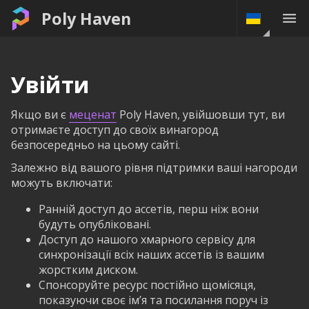
Poly Haven
Увійти
Якщо ви є
меценат
Poly Haven, увійшовши тут, ви
отримаєте доступ до своїх винагород
безпосередньо на цьому сайті.
Залежно від вашого рівня підтримки ваші нагороди
можуть включати:
Ранній доступ до ассетів, перш ніж вони
будуть опубліковані.
Доступ до нашого хмарного сервісу для
синхронізації всіх наших ассетів із вашим
жорстким диском.
Спонсоруйте ресурс постійно щомісяця,
показуючи своє ім’я та посилання поруч із