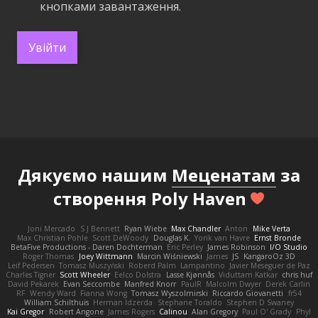
кнопками завантаження.
Увійти
Дякуємо нашим
Меценатам
за
створення Poly Haven
Joni Mercado
S J Bennett
Ryan Wiebe
Max Chandler
Anton
Mike Verta
Max Christian Pohle
Scott DeWoody
Douglas K.
Yorik van Havre
Ernst Bronde
BetaFive Productions - Daren Dochterman
Eric Perley
James Robinson
I/O Studio
Roger Thomas
Joey Wittmann
Marcin Wiśniewski
James
JS
KangaroOz 3D
Leif Pedersen
Tomasz Muszyński
Roberd Palm
Lampantino
Javier Meseguer de Paz
Charles Tigner
Scott Wheeler
Eelco Dolstra
Lasse Kjønnås
Viduttam Katkar
chris huf
David Pekarek
Evan Seccombe
Manfred Knorr
PaulR
Malcolm Dwyer
Derek Carlin
RF
Wendy Ward
Fianna Wong
Tomasz Wyszolmirski
Riccardo Giovanetti
fr54
William Schilthuis
Herman Idzerda
Stephane Toraldo
Stephen D Swaney
Kai Gregor
Robert Angone
James Rogers
Calinou
Alan Gregory
Paul O' Grady
Phyl