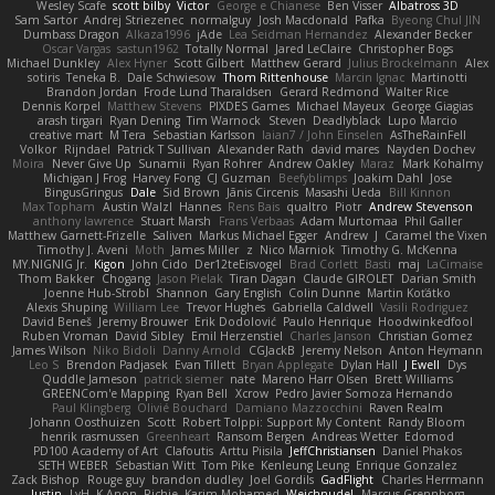
Wesley Scafe
scott bilby
Victor
George e Chianese
Ben Visser
Albatross 3D
Sam Sartor
Andrej Striezenec
normalguy
Josh Macdonald
Pafka
Byeong Chul JIN
Dumbass Dragon
Alkaza1996
jAde
Lea Seidman Hernandez
Alexander Becker
Oscar Vargas
sastun1962
Totally Normal
Jared LeClaire
Christopher Bogs
Michael Dunkley
Alex Hyner
Scott Gilbert
Matthew Gerard
Julius Brockelmann
Alex
sotiris
Teneka B.
Dale Schwiesow
Thom Rittenhouse
Marcin Ignac
Martinotti
Brandon Jordan
Frode Lund Tharaldsen
Gerard Redmond
Walter Rice
Dennis Korpel
Matthew Stevens
PIXDES Games
Michael Mayeux
George Giagias
arash tirgari
Ryan Dening
Tim Warnock
Steven
Deadlyblack
Lupo Marcio
creative mart
M Tera
Sebastian Karlsson
Iaian7 / John Einselen
AsTheRainFell
Volkor
Rijndael
Patrick T Sullivan
Alexander Rath
david mares
Nayden Dochev
Moira
Never Give Up
Sunamii
Ryan Rohrer
Andrew Oakley
Maraz
Mark Kohalmy
Michigan J Frog
Harvey Fong
CJ Guzman
Beefyblimps
Joakim Dahl
Jose
BingusGringus
Dale
Sid Brown
Jānis Circenis
Masashi Ueda
Bill Kinnon
Max Topham
Austin Walzl
Hannes
Rens Bais
qualtro
Piotr
Andrew Stevenson
anthony lawrence
Stuart Marsh
Frans Verbaas
Adam Murtomaa
Phil Galler
Matthew Garnett-Frizelle
Saliven
Markus Michael Egger
Andrew
J
Caramel the Vixen
Timothy J. Aveni
Moth
James Miller
z
Nico Marniok
Timothy G. McKenna
MY.NIGNIG Jr.
Kigon
John Cido
Der12teEisvogel
Brad Corlett
Basti
maj
LaCimaise
Thom Bakker
Chogang
Jason Pielak
Tiran Dagan
Claude GIROLET
Darian Smith
Joenne Hub-Strobl
Shannon
Gary English
Colin Dunne
Martin Koťátko
Alexis Shuping
William Lee
Trevor Hughes
Gabriella Caldwell
Vasili Rodriguez
David Beneš
Jeremy Brouwer
Erik Dodolović
Paulo Henrique
Hoodwinkedfool
Ruben Vroman
David Sibley
Emil Herzenstiel
Charles Janson
Christian Gomez
James Wilson
Niko Bidoli
Danny Arnold
CGJackB
Jeremy Nelson
Anton Heymann
Leo S
Brendon Padjasek
Evan Tillett
Bryan Applegate
Dylan Hall
J Ewell
Dys
Quddle Jameson
patrick siemer
nate
Mareno Harr Olsen
Brett Williams
GREENCom'e Mapping
Ryan Bell
Xcrow
Pedro Javier Somoza Hernando
Paul Klingberg
Olivié Bouchard
Damiano Mazzocchini
Raven Realm
Johann Oosthuizen
Scott
Robert Tolppi: Support My Content
Randy Bloom
henrik rasmussen
Greenheart
Ransom Bergen
Andreas Wetter
Edomod
PD100 Academy of Art
Clafoutis
Arttu Piisila
JeffChristiansen
Daniel Phakos
SETH WEBER
Sebastian Witt
Tom Pike
Kenleung Leung
Enrique Gonzalez
Zack Bishop
Rouge guy
brandon dudley
Joel Gordils
GadFlight
Charles Herrmann
Justin
LvH
K Anon
Richie
Karim Mohamed
Weichnudel
Marcus Grennborg