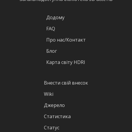
Додому
FAQ
Про нас/Контакт
Блог
Карта світу HDRI
Внести свій внесок
Wiki
Джерело
Статистика
Статус