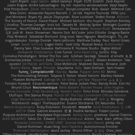
Liam Bryant
sagar sasson
rafael naranjo
Elijah
ELITE Scratch
Zack Kepner
Justin Rogow
Andre Labuschagne
lily ren
maxime vandecasteele
Vasyl Vasyliv
Post Production
Zbob
VW Winterstein
StorysComplete
Bob
Xavier
Mehmet Can
Nika Domi
Alexander Rayner-Barcelli
C
xd Idk
Hajime Tsunoda
FRNL Lou
Joel Montano
Bryan Hy
Jakub Zbyszynski
River Lockhart
Stefan Florea
MStorm
The Society of Visions
David Power
Michael Santoro
thu huynh
Stephen Bentley
I_ViceRoy
Thomas Granger
bloli loli
Takashi M.
Melody Spiker
Midnight Gunship
Spencer_
NicoPOWAAA
Kornel Anderson
Dixon Keller
Keenan Rush
Venkataram
LLB
Josh W.
Kevin Showman
Naomi Soh
McCoder
John Elliotte
Gregory Basile
Filip Wieland
Sebastian Norlund
blog cruvi
Marc Nguyen
MaxDezignz
Tic_cle
nogutidaisuke
George Dvorak
Haris Lattirom
Matthew Daday
Paul
Kamil Uriasz
Lirian
Sarah Schrock
Logan Hertz
Gaël Gilly
Musical Nexus
Buttmunky1
Danny Sale
Elias Guevara
Kathreena B
Huitaka Studio
Digital Abbot
Aleksandr Chebotariov
Cole Turner
John Kevin Ong
JonDo
Filip
Cornellus Pendrahgon
Striker The Fox
Lale
Gökhan Sazdağı
Steve-0
el smells
丸 黒
Domantas Jokšas
Eduard
EvilQ
Alexander Olesen
Luke C
Shawn Anderson
Tess
opostol
Jiří Ptáček
JamTarts
Clive McKenzie
Shabeen Barzey - Browne
Josh
Martin Bailey
Espen
Princess
SiryuSama
Kelu
Sean Derham
Sam Fowler
Funny_ Compilation69
htai wu
Nadia
Pupper
John KD
Mimic
The Remodeling Veteran
Talyana S
Parker
Mister Venom
Markku Hakala
Hussien Mohamed
Gaforga VK
Ich Simp
cyril faia
Nipper1er
ふぇ えっ
Tomato Huwaidi
Eduardo ramirez
Peter Bates
Jediah Pesu
Randy Wells
Eilir Ho
Mrunit Churi
Necromantique
Nikki Balsem
Render House
John Hughes
James Gonzales
Cristi Vanderburg
Kaeden Hahn
Timo Erick
Miroslav Šamánek
EfulTopo
The Starius Project
Punch UP: The Top Contender! Official Patreon
Jorge Manuel Cappello Barreto
Sticky Buttons
iiiFahad7
재우 김
Morgsley
Workbench
wegu1
TheHappyElite
Duane Strickland
DC Kasundra
Ross
Marcin Anyszkiewicz
Ricky Robinson
Elizabeth
moot1n
Scott Fredrickson
仁 小野
kb714
Chris
Gabriel Alvarado
哲 董
Fredrik Karlsson
Tristan Lorius
Purpose Architecture
Władysław Pryszczarek
Ashley Fayers
plexlexia
Daniel Tidemo
ALEX NAVARRO
Table On
Edward
Didier Aerlebout
Anton
Sara
Alan
Jeffrey Olson
Riccardo Colombo
OHNE LIMIT
Gionea Alexandru Daniel
philip sisk
Daniel Richman
Ieuan King
Karri Haranko
Autonomous Frontier
Thokozani Mahlanyane
david cachay
Shonn Effner
얍 얍얍
Oreo_tism
Tiffany Edwards
iaksdfg fodkg
ressii
Ioannis Athanasiadis
Nicolò Caterina
aureliana