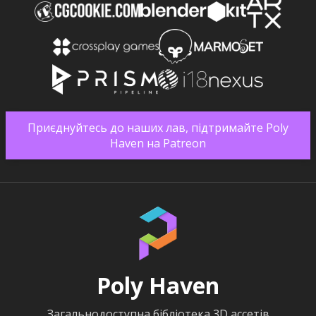
Приєднуйтесь до наших лав, підтримайте Poly
Haven на Patreon
Poly Haven
Загальнодоступна бібліотека 3D ассетів