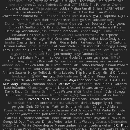
Greenlines78
Kie
Jeffrey McIlmoyle
Felix Lopez
Steve White
Daniel Warf
Syed
혜영 전
andrew Carbery
Federico Salvetti
C1T1Z333N
The Paraverse
Chem
Anthony Delasanta
Minja Lojanica
roddye
Melissa Farrell
Stilian
ꌃ꒒ꀎꋪꋪꌩ ꀘꈤꀤꁅꃅ꓄
Adrien Alexandre
Rab
Thomas Woodward
Alan Bakir
Ian Wilson
venkat rathna kumar talluri
Eric Chan
Steve Girard
n d o n
思涵 王
captkiro
N-JELLY
Kristinn Sturluson
Marianne Andersen
Rodrigo Silva
adelaide begalli
Duncan Hewitt
Mattias Lundstrom
Rowan Gipe
coshichi
Sounds And Dungeons
Smoke EA Graffiti
Eric G
Karen Collins
Joseph Krzywoszyja
Nathanaël Platz
FlameTop
AshenBone
Josh Strawder
Inês Sousa
Fennec
gaggle
Digital Prophet
Vsevolods Gniteckis
Mark
Tristan Voulelis
Walter Weaver
Alex Stephens
Luthonium Virtual Heritage
Илья Снопков
Alphaology
Arthur
Moto Designshop
Sandra
Classical Salamander
Stefan Plösser
Julian Rai Anwor
Mythical X Customs
Harrison Gafford
nost
Hemen Galal
GonzoNole
Zineb mounfik
damageg
George
Tony Li
For Got U
Canun
Juuso Pohjola
Gerardo Quiros Sanchez
Samuel Benning
piggy chop
Nathanaël
Beth
jan moudry
Jorge Panduro Santana
Jordan
Raphael Dahan
Muhammad
oominx
Nicola Baribeau
gavin poss
宣臣 紀
Adam Knight
Jeshire Kiten Katt
Samuel Bidne
Lisa
toomanydans
Jack saksik
Arianna Mex
Brooklen Ashleigh
Oliver Cretton
kiki
Patrick Balthrop
Simon Probert
micheal
Mortal Void Studios
Mathias Kirkeby
Jay Court
Bart Paul Dujardin
Anilene Gassner
Holger Tollbäck
Nikita Lebedev
Filip Morys
Doxy
Michel Kinfoussia
lewdgazer
川頁 可可
First Last
Bob Anderson
Ofek Chen
Keegan Moore
David French
Alex Pehotin
Michael R
Sai
Maya Enderland
Sxcret
WILLIAM HTAY
Misa Vlogs
Philipp Lehmann
bob
Elliot Sloss
William Peart
Effex Talon
Lukatonny
NautiluStudios
Chanakya
Jay Lane
Nicolas Fossard
Владислав Жуковський
Raje
Daviid Enzo
Carl-Simon Sahlin
Toby Watson
אלמוג
Andrei Barsan
Dylan Scruggs
Trul Trulsen
Maria Diavolova
Ian Brennan
なのは
Vincent Gates
Jakub Hasanov
Ivan R
Michael Keutel
Ishika
Coast Light Media
Hiromi Uematsu
Marco Scala Bertolin
Antonio
NocturnalKestrel
Markus Trappe
Tyler Nichols
penguin
Chris
D3 Anima
Matthew Schultz
Ali Jaafar
Cameron A Miele
Илья Несенюк
Reperak
alberto echavarria
Rod Barksdale
M M
Martin Kempster
Somebodyoncetoldme
Josh Laxen
Oliver Danielsen
Alex Duncan
silas 2534455
Carro1001
Thomas Anderson
Daniel Wilson
RAfort
Owen Maynard
Nico Cloud
George M. Dyck
Thbatcos
Dmytro Volovnenko
Stina Walberg
Cosmas A Demetriou
ענבר פז
Clem White
DeboxMojave
Meene Lindner
Vincent Ludwig Kiefner
BF2 _Pilot
Robert
Brian Racer
Ian Watts
JGWentworth877
Gan3e46
Jean
Dazzworks3d
Kilian