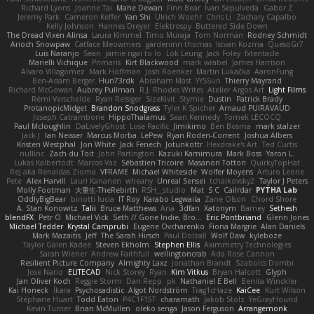
Richard Lyons
Joanne Tai
Mahe Dewan
Finn Bear
Ivan Sepulveda
Gabor Z
Jeremy Park
Cameron Keffer
Yan Shi
Ulrich Woehr
Chris Li
Zachary Capalbo
Kelly Johnson
Hannes Dreyer
Elektrospy
Buttered Side Down
The Dread Vixen Alinsa
Laura Kimmel
Timo Muraja
Tom Norman
Rodney Schmidt
Arioch Snowpaw
Catface Meowmers
gardeninn thomas
Istvan Kozma
QuesoGr7
Luis Naranjo
Sean
jamie ngai to lo
Lök Leung
Jack Foley
fxtentacle
Marielli Vichique
Primaris
Kirt Blackwood
mark wrabel
James Harrison
Alvaro Villagomez
Mark Hoffman
Josh Roenker
Martin Lukačka
AaronFung
Ben-Adam Berger
Hun73rdk
Abraham Mast
YYSSun
Thierry Mayrand
Richard McGowan
Aubrey Pullman
R.J. Rhodes Writes
Atelier Argos Art
Light Films
Rémi Verschelde
Ryan Reisiger
SizeKivit
Stymie
Dustin
Patrick Brady
ProtanopicMidget
Brandon Snodgrass
Tyler K Spicher
Arnaud PUIRAVAUD
Joseph Catrambone
HippoThalamus
Sean Kennedy
Tomek LECOCQ
Paul Mcloughlin
DaLivelyGhost
Lose Pacific
Jimikimo
Ben Bosma
mark stalzer
Jack J
Ian Neisser
Marcus Morba
LePew
Ryan Roden-Corrent
Joshua Albers
Kristen Westphal
Jon White
Jack Fenech
Jotunkottr
Hexdrake's Art
Ted Curtis
nullinc
Zach du Toit
John Partington
Kazuki Kamimura
Mark Boss
Yaron L.
Lukas Kalbertodt
Marcos Vaz
Sébastien Tricoire
Masanori Tottori
QuirkyTopHat
ReJ aka Renaldas Zioma
VFRAME
Michael Whiteside
Wolfer Moyens
Arturo Leone
Pete
Alex Harvill
Lauri Kananen
wheany
Unreal Sensei
tchaikovsky2
Taylor J Peters
Molly Footman
大重生-TheRebirth
RSH__studio
Mat
S C
Cailrdar
PYTHA Lab
OddlyBigBear
binotti lucia
IT Roy
Karabo Legwaila
Zane Olson
Chord Shore
A. Stan Konowitz
Talii
Bruce Matthews
Aria
3dfan
Xatonym
Barney
Sethesh
blendFX
Petr O
Michael Vick
Seth // Gone Indie, Bro...
Eric Pontbriand
Glenn Jones
Michael Tedder
Krystal Camprubi
Eugene Ovcharenko
Fiona Margrie
Alan Daniels
Mark Mazaitis
Jeff
The Sarah Hirsch
Paul Dolzall
Wolf Daw
kyleboze
Taylor Galen Kadee
Steven Ekholm
Stephen Ellis
Aximmetry Technologies
Sarah Wiener
Andrew Faithfull
wellingtoncrab
Ada Rose Cannon
Resilient Picture Company
Almighty Laxz
Jonathan Brandt
Szabolcs Dombi
Jose Nario
ELITECAD
Nick Storey
Ryan
Kim Vitkus
Bryan Halcott
Glyph
Jan Oliver Koch
Reggie Storm
Dan Repp
pk
Nathaniel E Bell
Benita Winckler
Kai Honeck
Íkara
Psychosadistic
Algot Nordström
Trag1cHaze
KaiCee
Kurt Wilson
Stéphane Huart
Todd Eaton
P4C1F15T
charamath
Jakob Stolz
YeGrayHound
Kevin Turner
Brian McMullen
oleko senga
Jason Ferguson
Arrangemonk