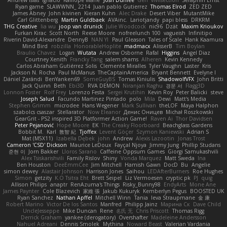
Andrew Islas
Ignacio
Kalliope Marie
Josh Dunfee
Gen
viviisection
Seraphin Ernst
Ryan game
SLAWWNN_ 2214
Juan pablo Gutierrez
Thomas Elrod
ZED ZED
James Abney
John kivinen
Kieran Kuhn
Alec Drake
Desert Viber
MutantMike
Carl Glittenberg
Martin Guldbaek
AVAinc.
Lariotjandy
papi bless
DRKRM
THG Creative
lia wu
joop van drunick
Julie Woodcock
nic96
Dzät
Maxim Krioukov
Furkan Kirac
Scott North
Reese Moore
nofreelunch 100
vagueish
Infinitipo
Riverin David-Alexandre
DennyB
NAN YI
Paul Gleason
Tales of Scale
Hank Kaamura
Mind Bird
robzilla
HonorableHoplite
madmacx
AlisserB
Tim Boylan
Braulio Chavez
Logan
Wutata
Andrew Osborne
Rafal
Higgins
Angel Diaz
Courtney Xenith
Francky Tang
salem shams
Alheren
Kevin Kennedy
Carlos Abraham Gutiérrez Solis
Clemente Miralles
Tyler Vaughn
Laster
Kris
Jackson N. Rocha
Paul McManus
TheCaptainAmerica
Bryant Bennett
Evelyne I
Dániel Zarándi
BenYanken69
SomeGuyBS
Tomas Kiniulis
ShadowolfVFX
John Britti
Jack Quinn
Beth
Ebi3D
RVA DEMON
Niranjan Raghu
경문 서
Flagg3D
Lonnon Foster
Rolf Frey
Lorenzo Festa
Sergei Krutihin
Kevin Roy
Peter Balicki
steve
Joseph Salud
Facundo Martinez Pintado
polo
Mila
Dewi
Matt's Media
Stephen Grimm
microdee
Hans Wegener
Mark Sullivan
theLOF
Maya Halphon
szabolcs csaszar
Stellarator
Now Eleanor
Денис Оницев
Michał Roszkowski
GearGrit - PS2 inspired 3D Platformer Action Game!
Raven Ai
Thor Davidsen
Peter Pejanović
Hope Moore
EK
The Creaky Floorboard
Beachglass Gardens
Bobbit M.
Karl
敦智 紀
Tjoffex
Levent Göçer
Szymon Kaniewski
Adrian S
Mat (M5X11)
Izabella Dębek
john
Andrew
Alexis Lazootin
Jonas Trost
Cameron 'CSD' Dickson
Maurice LeDoux
Fayçal Njoya
Jimmy Jung
Phillip Studans
준현 이
Jorn Bakker
Lloros Sarano
Caffeine Oppsum Games
Giorgi Samukashvili
Alex Tsiskarishvili
Family Rislov
Shiny
Vonda Marquez
Matt Sweda
Ina
Ben Houston
DeeEmmCee
Jim Mitchell
Hamish Gawn
DocD
Bu
Angelie
simon dewey
Alastair Johnson
Harrison Jones
Saihou
LEDAfterBurners
Roe Hughes
Simon
getzity
K.O Tsitra Eht
Brett Seipel
Liz Vermoesen
cryptic pk
PJ
quig
Allison Philips
anaptr
RenAzuma's Things
Risky_Bunny98
EndyArts
Mone Ane
James Paynter
Cole Blazevich
家維 張
Jakub Kukuryk
Kemberlyn Pegus
BOOSTED UK
Ryan Sanchez
Nathan Apffel
Mitchell Winn
Tania
Ieva Straupmane
金 康
Robert Marino
Victor De los Santos
Manfred
Philipp Jainz
Марина Ск
Dave Child
UncleJesseppe
Mike Duncan
Rene
名氏 无
Chris Priscott
Thomas Rigg
Derrick Graham
yankee (derogatory)
Overshafter
Madeleine Andersson
Nahuel Adreani
Dennis Smolek
Mythina
Noward Beast
Valerian Vardania