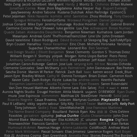
Alessandro & Riccardo Lazzarin
Wilhelm Nylund
Michael Bertin
Michael Stetler
Yashi Zeng
Jacob Schelbert
Malignant
Hardy
J
Moritz S.
Chihirios
Ethan Mulwee
Jonathan Correa
Rose
Jhon Magdalena
Aisha Harper
Fuji
Rupert Eveleigh
JaaySweeney
Andrei Tabone
Ruslana Dutchak
Allen Partridge
EpsilonCG
Peter Jessiman
Nikki Navaille
komito
emil
Saintetixx
Zhou Weitong
Tony Elwood
Sprague Williams
FeroshGirlSims
Worawut Pongchen
Daniel Jennings
Joshua Conard
Mike Dyer
Jeremy Fukunaga
Rockie Hoerter
鸿彬 邱
Gabriel Brenne
Carmine Ciccone
Paul Shewan
luke gentile
Lux_Fox
azbeaupre
Binsei Numao
Quade Zaban
Aleksandra Davydenko
Benjamin Newman
Kumatora
Liam Jordan
Masanyao
Andreas Gohl
TheThomasTrainzUser
Line Ulv
John Dreessen
David Valentine
Edson Rodriguez
Dávid Borsodi
Lil Sleeping Bag
SubToMyYTplz
Bryn Couser
HanaYou
Hakar Kerarmor
Elric Chen
Michelle Hironaka
Yandong
Supachai Chanarittichai
Leonard Rio
Ben Seaman
Axis Design Studio | Elliott Benjamin
Steve Clements
Gordon S
Thomas Deisz
William Bergen II
Slompy
yotpak
Morgan
Ximo Llopis Barber
Piero Perez
Anthony Simuel
astroblur
Erik Miller
Fred Vollmer
Jeff Kissel
Martin Býšek
Jonathan Caron-Roberge
Gaston
Jose Luis
seryong kim
till toe
Nicolas Ocheda
Clemente Gonzalez
Sean McSharry
Jack Palmstrom
John Daineusaure
Bas Peeters
Sascha Donie
Marvin W Parker
Patrick
Zach Ball
Isaac
katren wood
Deek_Blue
Jason Eyre
Bradley Wilson
Cathy W
Dennis Torosyan
Brian Dolan
Cameron Koch
Xavier Caliz
Zach Robyn
Fizzle
Lukas Ess
andrea cerini
Keerthi Pachala
Benjamin Learmonth
Claudia Toyama
Von Piper Flowers
Søren Rosendahl
Van Den Heuvel Matthew
Alberto Ferrer Lara
Edo Salvej
Pzit
✧ 𝔪𝔞𝔯𝔦 ✧
eeee
Aurora Nights Studio
Dougal Henken
Attila Malarik
uujann
D1REW00F
Ryan Dunn
mura
Jose Espinoza
iiiimmmm
Matthias LN
SteelDriver
Henri49
Solid Jake
Ricardo Negrete
Саша Ячмень
Solacen
Martynas Gurskas
PlaytestDS
Aren
Paul R LeBlanc
vikky
sepehr sabour
Silly Killy
Benoît Texier
Matthew Jeffs
Kelly Port
Tony Johnson
Sadie J. Foxx
SilentWatcher28
Jose Francisco Martinez
The Name Brand Company
Bouillard
Patrick Ryan
Keu
皓欽 涂
Chris DeVere
Foxokles
garzatron
cyclump
Joshua Dunfee
Giulio Chiaramonte
John Doe
Mornè Blake
Mateusz Relinger
Elia ALMALIKI
JC
uiiunan
Rongina
DigiTaco
Thierwaechter
Francois Gandon
Aaron Mceachern
kath
AREA 6
Alan Farkas
Humoud Al-Amiri
Rasmus Hauge
Arlene Lukkarila
ColdRice25
Anthea Ward
Peter Mark Wittmann
Pascal Scrivani
Elias Jimenez
Lawrence Rogers
Kurt Boyer
Risk 📀
Andreea Cosma
Dan Greenheck
Annette Pew
Stories Beyond The Borders