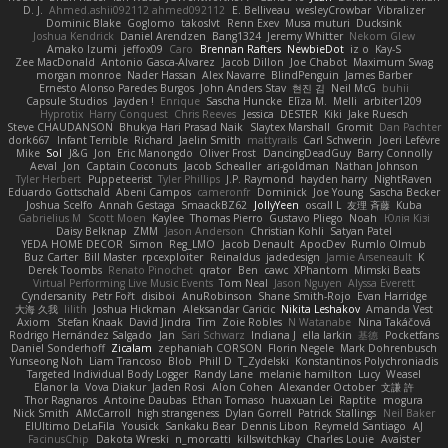
D. J.
Ahmed.ashii092112 ahmed092112
E. Belliveau
wesleyCrowbar
Vibralizer
Dominic Blake
Goglomo
takoslvt
Renn Exev
Musa muturi
Ducksink
Joshua Kendrick
Daniel Arendzen
Bang1324
Jeremy Whitter
Nekom Glew
Amako Izumi
jeffox09
Caro
Brennan Rafters
NewbieDot
iz o
Kay-S
Zee MacDonald
Antonio Gasca-Alvarez
Jacob Dillon
Joe Chabot
Maximum Swag
morgan monroe
Nader Hassan
Alex Navarre
BlindPenguin
James Barber
Ernesto Alonso Paredes Burgos
John Anders Stav
현진 김
Neil McG
buhii
Capsule Studios
Jayden !
Enrique
Sascha Huncke
Elīza M.
Melli
arbiter1209
Hyprotix
Harry Conquest
Chris Reeves
Jessica
DESTER
Kiki
Jake Ruesch
Steve CHAUDANSON
Bhukya Hari Prasad Naik
Slaytex Marshall
Gromit
Dan Pachter
dork667
Infant Terrible
Richard
Jaelin Smith
mattyrails
Carl Schwerin
Joeri Lefévre
Mike
Sol
J&G
Jon
Eric Manongdo
Oliver Frost
DancingDeadGuy
Barry Connolly
Aeval
Jon
Captain Coconuts
Jacob Schealler
ari-goldman
Nathan Johnson
Tyler Herbert
Puppeteerist
Tyler Phillips
J.P. Raymond
hayden harry
NightRaven
Eduardo Gottschald
Abeni Campos
cameronfr
Dominick
Joe Young
Sascha Becker
Joshua Scelfo
Annah Gestaga
SmaackBZ62
JollyYeen
oscall L
友理 斉藤
Kuba
Gabrielius M
Scott Moen
Kaylee
Thomas Pierro
Gustavo Pliego
Noah
Юлія Кізі
Daisy Belknap
ZMM
Jason Anderson
Christian Kohli
Satyan Patel
YEDA HOME DECOR
Simon
Reg_LMO
Jacob Denault
ApocDev
Rumlo Olmub
Buz Carter
Bill Master
rpcexploiter
Reinaldus
jadedesign
Jamie Arseneault
K
Derek Toombs
Renato Pinochet
qrator
Ben
cawc
XPhantom
Mimski Beats
Virtual Performing Live Music Events
Tom Neal
Jason Nguyen
Alyssa Everett
Cyndersanity
Petr Fořt
disiboi
AnuRobinson
Shane Smith-Rojo
Evan Harridge
大海 久我
lilith
Joshua Hickman
Aleksandar Caricic
Nikita Leshakov
Amanda Vest
Axiom
Stefan Knaak
David Jindra
Tim
Zoie Robles
N Watanabe
Nina Takáčová
Rodrigo Hernández Salgado
Jan
Sari Schwarz
Indiana J
ella larkin
基德
Pocketfans
Daniel Sonderhoff
Zicalam
zephaniah CORSON
Florin Negele
Mark Dohrenbusch
Yunseong Noh
Liam Trancoso
Blob
Phill D
T_Zydelski
Konstantinos Polychroniadis
Targeted Individual Body Logger
Randy Lane
melanie hamilton
Lucy
Weasel
Elanor la
Vova Diakur
Jaden Rosi
Alon Cohen
Alexander October
文謙 許
Thor Ragnaros
Antoine Daubas
Ethan Tomaso
huaxuan Lei
Raptite
mogura
Nick Smith
AMcCarroll
high strangeness
Dylan Gorrell
Patrick Stallings
Neil Baker
ElUltimo DeLaFila
Yousick
Sankaku Bear
Dennis Libon
Reymeld Santiago
AJ
FacinusChip
Dakota Wreski
n_morcatti
killswitchkay
Charles Louie
Avaister