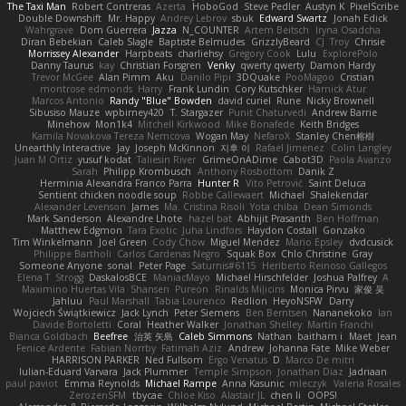
The Taxi Man
Robert Contreras
Azerta
HoboGod
Steve Pedler
Austyn K
PixelScribe
Double Downshift
Mr. Happy
Andrey Lebrov
sbuk
Edward Swartz
Jonah Edick
Wahrgrave
Dom Guerrera
Jazza
N_COUNTER
Artem Beitsch
Iryna Osadcha
Diran Bebekian
Caleb Slagle
Baptiste Belmudes
GrizzlyBeard
CJ
Troy
Chrisie
Morrissey Alexander
Harpbeats
charliehsy
Gregory Cook
Lulu
ExplorePolo
Danny Taurus
kay
Christian Forsgren
Venky
qwerty qwerty
Damon Hardy
Trevor McGee
Alan Pimm
Aku
Danilo Pipi
3DQuake
PooMagoo
Cristian
montrose edmonds
Harry
Frank Lundin
Cory Kutschker
Harnick Atur
Marcos Antonio
Randy "Blue" Bowden
david curiel
Rune
Nicky Brownell
Sibusiso Mauze
wpbirney420
T. Stargazer
Punit Chaturvedi
Andrew Barrie
Minehow
Mon1k4
Mitchell Kirkwood
Mike Bonafede
Keith Bridges
Kamila Novakova Tereza Nemcova
Wogan May
NefaroX
Stanley Chen榕樹
Unearthly Interactive
Jay
Joseph McKinnon
지후 이
Rafael Jimenez
Colin Langley
Juan M Ortiz
yusuf kodat
Taliesin River
GrimeOnADime
Cabot3D
Paola Avanzo
Sarah
Philipp Krombusch
Anthony Rosbottom
Danik Z
Herminia Alexandra Franco Parra
Hunter R
Vito Petrović
Saint Deluca
Sentient chicken noodle soup
Robbe Callewaert
Michael
Shalekendar
Alexander Levenson
James
Ma. Cristina Risoli
Yota chiba
Dean Simonds
Mark Sanderson
Alexandre Lhote
hazel bat
Abhijit Prasanth
Ben Hoffman
Matthew Edgmon
Tara Exotic
Juha Lindfors
Haydon Costall
Gonzako
Tim Winkelmann
Joel Green
Cody Chow
Miguel Mendez
Mario Epsley
dvdcusick
Philippe Bartholi
Carlos Cardenas Negro
Squak Box
Chlo Christine
Gray
Someone Anyone
sonal
Peter Page
Saturnis#6115
Heriberto Reinoso Gallegos
Elena T
Strogg
DaskalosBCE
ManiacMayo
Michael Hirschfelder
Joshua Palfrey
A
Maximino Huertas Vila
Shansen
Pureon
Rinalds Miļicins
Monica Pirvu
家俊 吴
Jahluu
Paul Marshall
Tabia Lourenco
Redlion
HeyoNSFW
Darry
Wojciech Świątkiewicz
Jack Lynch
Peter Siemens
Ben Berntsen
Nananekoko
Ian
Davide Bortoletti
Coral
Heather Walker
Jonathan Shelley
Martín Franchi
Bianca Goldbach
Beefree
治英 矢島
Caleb Simmons
Nathan
baitham i
Maet
Jean
Fenice Ardente
Fabian Norrby
Fatimah Aziz
Andrew
Johanna Fate
Mike Weber
HARRISON PARKER
Ned Fullsom
Ergo Venatus
D
Marco De mitri
Iulian-Eduard Varvara
Jack Plummer
Temple Simpson
Jonathan Diaz
Jadriaan
paul paviot
Emma Reynolds
Michael Rampe
Anna Kasunic
mleczyk
Valeria Rosales
ZerozenSFM
tbycae
Chloe Kiso
Alastair JL
chen li
OOPS!