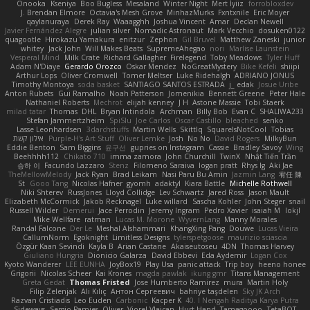
Onooka
Kseniya
Boo Bugless
Mesaland
Winter Night
Mert İyiiz
forrobloxdev
J. Brendan Elmore
Octavia's Mesh Grove
MinhazMurks
Fxntxnile
Eric Moyer
qaylanuraya
Derek Ray
Waaagghh
Joshua Vincent
Amar
Declan Newell
Javier Fernández Alegre
julian silver
Nomadic Astronaut
Mark Vecchio
dosuken0122
quagootle
Hirokazu Yamakura
enitzur
Zephon
Gil Bruvel
Matthew Zaneski
junior
whitey
Jack John
Will Makes Beats
SupremeAhegao
nori
Marlise Launstein
Vesperal Mind
Milk Crate
Richard Gallagher
Firelegend
Toby Meadows
Tyler Huff
Adam N'Diaye
Gerardo Orozco
Oskar Mendez
NoGreatMystery
Bike Kefeli
shiipi
Arthur Lops
Oliver Cromwell
Tomer Meltser
Luke Ridehalgh
ADRIANO JONUS
Timothy Montoya
soda basket
SANTIAGO SANTOS ESTRADA
j_ edak
Josue Uribe
Anton Rubets
Gui Ramalho
Noah Patterson
Jomenikia
Bennett Greene
Peter Hale
Nathaniel Roberts
Mechrot
elijah kenney
J H
Astone Massie
Tobi Staerk
milad tatar
Thomas
DHL
Bryan Intindola
Archman
Billy Bob
Evan C
SHALIWA233
Stefan Jammertzheim
SpiSlu
Joe Carlos
Oscar Castillo
bleached
senko
Lasse Leonhardsen
3darchstuffs
Martin Wells
Skittlq
SquareIsNotCool
Tobias
אילון קשת
Purple-H's Art Stuff
Oliver Lemke
Josh
No No
David Rogers
MilkyBun
Eddie Benton
Sam Biggins
윤구선
gupries on Instagram
Cassie
Bradley Savoy
Wing
Beehhhh112
Chikato 710
imma zamora
John Churchill
TwinX
Nhật Tiến Trần
승하 이
Facundo Lazzaro
Stenz
Filomeno Saraiva
logan pratt
Rhys lg
Aki Jae
TheMellowMelody
Jack Ryan
Brad Leikam
Nasi Paru Bu Amin
Jazmin Lang
宥任 陳
St
Gooo Tang
Nicolas Hafner
gyomh
adaktyl
Kiara Battle
Michelle Rothwell
Niki Shterev
RussJones
Lloyd Collidge
Lev Schwartz
Jared Ross
Jason Mault
Elizabeth McCormick
Jakob Recknagel
Luke willard
Sascha Kohler
John Steger
snail
Russell Wilder
Demerui
Jace Perrodin
Jeremy Ingram
Pedro Xavier
isaiah M
lokjl
Mike Wellfare
ratman
Lucas M. Morone
WyvernLang
Manny Morales
Randal Falcone
Der Le
Meshal Alshammari
KhangXing Pang
Douwe
Lucas Vieira
CallumNorm
Egoknight
Limitless Designs
tylerspetgoose
maurizio sciascia
Özgür Kaan Sevindi
Kayla B
Arian Castane
Akaiseutoseu
4DN
Thomas Harvey
Giuliano Hungria
Dionicio Galarza
David Ebbevi
Eda Aydemir
Logan Cox
Kyoto Wanderer
LEE EUNHA
JoyBox19
Play Usa
panic attack
Trip boy
heeno honee
Grigorii
Nicolas Scheer
Kai Krones
magda pawlak
ikung gmr
Titans Management
Greta Gedat
Thomas Fristed
Jose Humberto Ramirez
mura
Martin Holy
Filip Zelenjak
Ali Kılıç
Антон Сергеевич
bahriye taşdelen
Sky JK Arch
Razvan Cristiadis
Leo Euden
Carbonic
Kacper K
40. I Nengah Raditya Karya Putra
Sideways
Sergio Pamies
Oliver
Viorel Vlaican
Hurt Hand
Tamagoooo
TetaBOT