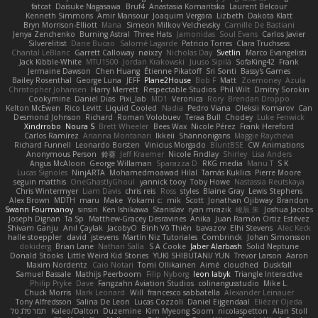
fatcat
Daisuke Nagasawa
Bruf4
Anastasia Komaritska
Laurent Belcour
Kenneth Simmons
Amir Mansour
Joaquim Vergara
Lizbeth
Dakota Klatt
Bryn Morrison-Elliott
Mana
Simeon Milkov Velchevsky
Camille De Bastiani
Jenya Zenchenko
Burning Astral
Three Hats
Jamonidas
Soul Evans
Carlos Javier
Silverelitist
Dane Bucao
Salomé Lagarde
Patricio Torres
Clara Truchsess
Chantal LeBlanc
Garrett Calloway
nøixzy
Nicholas Day
Svetlin
Marco Evangelisti
Jack Kibble-White
MTU1500
Jordan Krakowski
Juuso Sipilä
SofaKing42
Frank
Jermaine Dawson
Chen Huang
Étienne Pikatoff
Sri Sonti
Bassy's Games
Bailey Rosenthal
George Luna
JEFF
Plane2House
Bob F
Matt
Zoemoney
Azula
Christopher Johansen
Harry Merrett
Respectable Studios
Phil Wilt
Dmitry Sorokin
Cookymine
Daniel Dias
Pixi_lab
MD1
Veronica
Rory
Brendan Droppo
Kelton McEwen
Rico Levitt
Liquid Cooled
Nadia
Pedro Viana
Oleksii Komarov
Can
Desmond Johnson
Richard
Roman Volobuev
Teraa Bull
Chodey
Luke Fenwick
Xindrrobo
Noura S
Brett Wheeler
Bees Wax
Nicole Pérez
Frank Hereford
Carlos Ramírez
Arianna Montanari
Ikkeii
Shannonigans
Maggie Raycheva
Richard Funnell
Leonardo Borsten
Vinicius Morgado
BluntBSE
CW Animations
Anonymous Person
鈴葵
Jeff Kraemer
Nicole Findlay
Shirley
Lisa Anders
Angus McAloon
George Willaman
Sparazza D
RKG media
Manu T
S K
Lucas Signoles
NinjARTA
Mohamedmoawad Hilal
Tamás Kuklics
Pierre Moore
seguin matthis
OneGhastlyGhoul
yannick tooy
Toby Howe
Nastassia Reutskaya
Chris Wintermyer
Liam Davis
chris reis
Ross
styles
Blaine Gray
Lewis Stephens
Alex Brown
MDTH
maru
Make
Yokami c:
mik
Scott
Jonathan Ojibway
Brandon
Swann Fourmanoy
sinsin
Ken Ishikawa
Stanislav
ryan mrazik
峻辰 朱
Joshua Jacobs
Joseph Dignan
Ta Sp
Matthew-Gracey Desravines
Anika
Juan Ramón Ortiz Estévez
Shivam Ganju
Anıl Çaylak
JacobyO
Bình Võ Thiên
bavazov
Elhi Stevens
Alec Keck
halle stoeppler
david
jstevens
Martín Niz Tutoriales
Combrinck
Johan Simonsson
dokiderg
Brian Lane
Nathan Salla
S A Cooke
Jaber Alarbash
Solid Neptune
Donald Stooks
Little Weird Kid Stories
YUKI SHIBUTANI/ YUN
Trevor Larson
Aaron
Maxim Nordentz
Caio Notari
Tomi Ollikainen
Aimé
cloudhed
Duskfall
Samuel Bassale
Mathijs Peerboom
Filip Nyborg
leon labyk
Triangle Interactive
Philip Pryke
Dave
Fangzahn Aviation Studios
colinangusstudio
Mike L.
Chuck Morris
Mark Leonard
Will
francesco sabbatella
Alexander Leinauer
Tony Alfredsson
Salina De Leon
Lucas Cozzoli
Daniel Eijgendaal
Eliézer Ojeda
תמר פלג טל
Kaleo/Dalton
Duzemine
Kim Myeong Soom
nicolaspetton
Alan Stoll