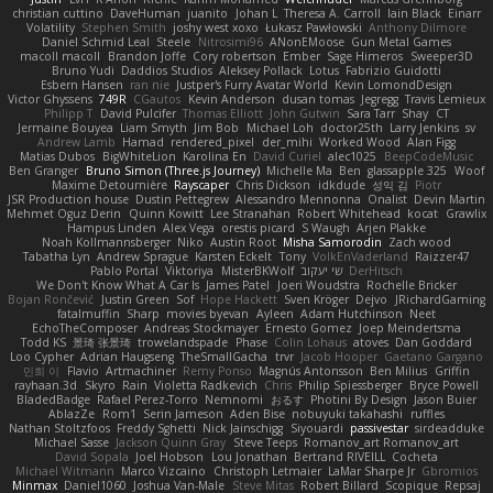
christian cuttino
DaveHuman
juanito
Johan L
Theresa A. Carroll
Iain Black
Einarr
Volatility
Stephen Smith
joshy west xoxo
Łukasz Pawłowski
Anthony Dilmore
Daniel Schmid Leal
Steele
Nitrosimi96
ANonEMoose
Gun Metal Games
macoll macoll
Brandon Joffe
Cory robertson
Ember
Sage Himeros
Sweeper3D
Bruno Yudi
Daddios Studios
Aleksey Pollack
Lotus
Fabrizio Guidotti
Esbern Hansen
ran nie
Justper's Furry Avatar World
Kevin LomondDesign
Victor Ghyssens
749R
CGautos
Kevin Anderson
dusan tomas
Jegregg
Travis Lemieux
Philipp T
David Pulcifer
Thomas Elliott
John Gutwin
Sara Tarr
Shay
CT
Jermaine Bouyea
Liam Smyth
Jim Bob
Michael Loh
doctor25th
Larry Jenkins
sv
Andrew Lamb
Hamad
rendered_pixel
der_mihi
Worked Wood
Alan Figg
Matias Dubos
BigWhiteLion
Karolina En
David Curiel
alec1025
BeepCodeMusic
Ben Granger
Bruno Simon (Three.js Journey)
Michelle Ma
Ben
glassapple 325
Woof
Maxime Detournière
Rayscaper
Chris Dickson
idkdude
성익 김
Piotr
JSR Production house
Dustin Pettegrew
Alessandro Mennonna
Onalist
Devin Martin
Mehmet Oguz Derin
Quinn Kowitt
Lee Stranahan
Robert Whitehead
kocat
Grawlix
Hampus Linden
Alex Vega
orestis picard
S Waugh
Arjen Plakke
Noah Kollmannsberger
Niko
Austin Root
Misha Samorodin
Zach wood
Tabatha Lyn
Andrew Sprague
Karsten Eckelt
Tony
VolkEnVaderland
Raizzer47
Pablo Portal
Viktoriya
MisterBKWolf
שי יעקוב
DerHitsch
We Don't Know What A Car Is
James Patel
Joeri Woudstra
Rochelle Bricker
Bojan Rončević
Justin Green
Sof
Hope Hackett
Sven Kröger
Dejvo
JRichardGaming
fatalmuffin
Sharp
movies byevan
Ayleen
Adam Hutchinson
Neet
EchoTheComposer
Andreas Stockmayer
Ernesto Gomez
Joep Meindertsma
Todd KS
景琦 张景琦
trowelandspade
Phase
Colin Lohaus
atoves
Dan Goddard
Loo Cypher
Adrian Haugseng
TheSmallGacha
trvr
Jacob Hooper
Gaetano Gargano
민희 이
Flavio
Artmachiner
Remy Ponso
Magnús Antonsson
Ben Milius
Griffin
rayhaan.3d
Skyro
Rain
Violetta Radkevich
Chris
Philip Spiessberger
Bryce Powell
BladedBadge
Rafael Perez-Torro
Nemnomi
おるす
Photini By Design
Jason Buier
AblazZe
Rom1
Serin Jameson
Aden Bise
nobuyuki takahashi
ruffles
Nathan Stoltzfoos
Freddy Sghetti
Nick Jainschigg
Siyouardi
passivestar
sirdeadduke
Michael Sasse
Jackson Quinn Gray
Steve Teeps
Romanov_art Romanov_art
David Sopala
Joel Hobson
Lou Jonathan
Bertrand RIVEILL
Cocheta
Michael Witmann
Marco Vizcaino
Christoph Letmaier
LaMar Sharpe Jr
Gbromios
Minmax
Daniel1060
Joshua Van-Male
Steve Mitas
Robert Billard
Scopique
Repsaj