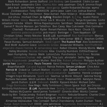
Mark Richardson
James Stafford
Jim Rodney
Len Govednik
Cédric Le van
Nate Borsch
alessandro Citro
Osamu Abe
vera usselman
Orly R
Jimmie Floyd
Jake Aust
Scott Peters
mytrixx
dave garcia
Gaëlle Robardet-Nicolas
wymo
Zoidrawzaton
Toby SWANSON
Jaime Jasso
Liam Cox
Joshua Bramer
Mucai 'Daduska'
Paul Henderson
Nisse Axman
Peter Križan Jr.
WidowMakes
Harper
Joe Lihou
michael Chan
Jo Gylling
Braiden Dolph
たこーん
Austin Pierce
Willem Hörter
Valery
Maxence Vinot
Lev K
Woozle
Ackley
Tanya Krzywinska
Gorto
sebastian heredia
Villem
Milina Papadopoulos
SamBean
Sebastian Williams
igorrr
Daniel P
Nicole Manson
Jan Tellethon
Ben Casey
Max Cukrowski
Elvis Germano
CharlesD
Pomakenel
Ryder
Renart-Patreon
Kazo Kazo
Chuck CG
antonio palacios puertas
jack manzi
Bertinger
k
Tom Kayakson
GP
Christian Schau
Hristo Nikolov
将太郎 山田
kyomawolf
Rico Kanthatham
Marcus
ThatDude69
Edward Greenberg
Scruffy Wolf
Irwin Jomar
曜萌 石
Stephen Griffith
Pascal Bureau
Samuel Avraham
Steve Cypert
The Rusted Pixel
Alex Söderström
MoE MoW
Autumn Grace
Leonardo Grosso
Alexander Williams
KerriTheWriter
alejandro chavez herrera
V
ramandeep kaur
Rafael Oliveira
Wendy Morris
Matze
Kelley Womble
Nicolas Ocheda
Kiba
Crunchy Numbers
El/Ellie/Eleanor
Sean Humphrey
Franco
Malik
LotionZulu
Punchersize
Neil Rowe
Nicolas
Genevieve Dumas
rich
cav528
Troy Lutz
ahrotahn
Sethu Nguna
Maciej Krzyszkowski
Jonathan Mullen
Reid Ellis
Robert Jefferson
Philippe Authier
yunlai hao
Juan Fonseca
Paulo Trecenti
Karol Droszcz
Fancy Flannel
J Chris Druce
BraanFlakes08
Cut and Ripped
Patrick Perkins
Simon Lindauer
Chris Arko
Patrick M
Didadi Le
Callum Walton
etudenc
zylo
Daniel
Artem Zhuzhlikov
Sam Gao
Womp
Francois Lord
AirSickLowLander
Guillermo
Henrik Lindqvist
Village's hope Miniatures
Spark Lab
Seamus
La Monk
Kitsun3
Sabrina Yeong
Barbara Hanusiak
Mitch Landers
Richard
Haan
Pressman505
Katelynn Parsec
Jacob Duhon
포로루
Deborah
84d93r
Ryszard Abdul
Michael Zahn
Diego Bermudez
Raw Magic
Kelly Tomlinson | Vision Space
VuD
Jaii Orozco
Kimberly Hutchinson
貴 山崎
Ayomide Awe
Sicong Ouyang
bjakbjak
Davide Medici
Padraic McQuarrie
david james
Toriten57
Ginsnile Allen
Moritz Cremer
Made by Miri
Tobias Jensby
Robert Bergman
martin
NebularStreams
Charles Chen
Anxiety Opossum
Carlos Esplugues
Jim Kneuper
sebastian botero
Almantas Vasiliauskas
Tess Cornwall
Rahul Chandwaney
Austin Durban
Travis
Yuliya
Ralph Does Stuff
EEEEE
Jelle sahmkow
Scopitones
Brad Mellesmoen
A J