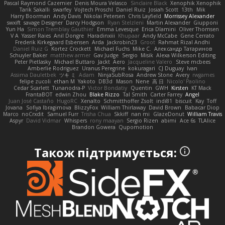
Pascal Raymond Cazemier
Denis Moura Velasco
Sinclaire Black
Xenophik Xenophik
Tarik Sakalli
swarfey
Vojtech Proschl
Daniel Ruiz
Josiah Scott
13th
Mik
Harry Boorman
Andy Davis
Nikolai Petersen
Chris Layfield
Morrissey Alexander
swxift
savage Designer
Darcy Hodgson
Ryan Stelzleni
Martin Alexander
Giupponi
Yun Ha
Simon Tremblay Gauthier
Emma Levesque
Erica Dlamini
Oliver Thomsen
V A
Yasser Raies
Anil Dongre
Haradinxiii
Khupaar
Andy McCabe
Gene Cerrato
Frederik Kirkegaard Esbensen
Arda
Jackrobin23
Groot
Rahmat Rizal Andhi
Daniel Ruiz G
Kortez Crockett
Michael Fuchs
Mike C.
Александр Татаринов
Schuyler Baker
matthew armer
Gav Judge
Sergio
Misik
Alexa Wilkerson Editing
Peter Pietlasky
Michael Buttaro
Jackt
Aero
Jacqueline Valero
Steve mcbees
Amberlie Rodriguez
Uranus Peregrine
kokuragari
CJ Duguay
Ivan
Assima Dauletbek
ツキ ミ
Adam
NinjaSubRosa
Andrew Stone
Avery
rwgames
felipe zucoli
ethan M
Yakoto
DB3d
Mason
Nene
高 日
Nicolo' Paolino
Cedar Scarlett
Tunanodra-P
Victor Bondatiy
Quentin
GWH
Kirsten
KT Mack
FrantaBOT
edwin Zhou
Blake Rizzo
Tal Smith
Carter Farrey
Angel
Juan José Castaño
HugoRC
Xenalto
Schmitthoffer Zsolt
indi81
biscuit
Kay
Toff
Jovana
Sofiya Ibragimova
BlizzyFox
William Thirlaway
David Brown
Babacar Diop
Marco
noCrxdit
Samuel Furr
Trisha Chua
Skkiff
nan mi
GlazeDonut
William Travis
Aspyr
David Vidmar
Whispers
rony maayan
Sergio Rizen
abimi
Ace 6s
TLAlice
Brandon Gowera
Qupomotion
Також підтримується: