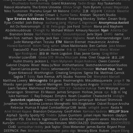
Khuthadzo Ratshilumela
Grant Mckenney
Tadin Brego
Koji Tsukamoto
Rasool Abrahams
The Entire Universe
Dhruv Singh
Tom Byrom
Łukasz Majorczyk
Niko Tuononen
Pranshu Goyal
Mr Malone
OnPui
王庚
극단수작
Cédrick
Maxime
Wayne120
Omair Omari
L
Yuma Taesu
Kristian
Skyzee's Studio
Igor Sirotov Architects
Teunis Woord
Tinkering Monkey
Stefan
Devan Stolp
Rylai Crestfall
Josh Bishop
xuchang jiang
Hlynur G Asgeirsson
Anonymous Axolotl
Art Ov Nekromorph
正 明
Felix gogo
Joe Ford
Simon
Mana and Mayhem
Abdelkouddouss
ChengXi Yu
Michael Wilson
Amaury Faucon
Njan
Adenta Dar
Brandon Belisle
Karl-Heinz Köster
Ghoulishlycool
Jarle Styve
DHFG
name
Håkan Fors
nathan
Spidey
Jack Rao
Cristian Vigliano
Noah Kollmannsberger
Lutz
Jude Matanguihan
Tezuka
ETM
Marcin Biernat
miaukenzie
Andrew
Horald Bartoldt
ttitim Tang
sahin
Ulises Maldonado
Ben Carlisle
Jake Messer
Exacute3D
Piotr Sztucki-Szewców
주호 정
Ethan Cohen
Metix
Winter
Igor Rodriguez
朋弥 林
Hank Logsdon
Elias
Javier Garay
Greg Miller
Wonder Lizard588
Gliese 570
Wiola Miszczak
Irina
Олег Гладков
凌太 上村
hullin thierry
Jackson L.
Harri Myllynen
Bojan Kostovic
Owen Connor
Gabriel Chvyrev
Wixer
Wasu Ju'Nior
mrthethatone
SketchedAnimationStudios
Daniel Larios-parra
Pablo
selvinsworld
Payton Heniser
Michael Hays
Vae
Bryan Kirkwood
Worthington
Creating Simpires
Sigma Eta
Matthias Carrick
Sagida T
Eddy
Raik Remus
APS Studio
Yvonne Ott
Menyhárt Marcell
Matthew Lowery
MrIncognito
Ed garas
Realmwrights
MikusMasquerade
jorge R
Ns
Khaidu
ryan jordan
Gabriel Malmgren
Dan Bojorquez Angulo
Williem McWhorter
Liam Tanaka
Mahmoud Khetabi
יניב חלה
Sladana Vukoja
Tom Weijnjes
jen
Danarogon
Streemer
Eli Mason
James Simpson
Hollow_Jenza
eje
지환 이
log
luke harrison
C
Ray Delapaz
Dmytro
Noah Couallier
Character34
indiiglo
Javlonbek rajabbayev
Crewman 47
Isabelle Lamarque
Michael Shimniok
Jonathan Harris
Andrea Lorenzo Mereghetti
Nils Ringlstetter
Osbiel Roque Arocha
Rebecca
Humza R Iqbal CombatNinja1269
laddc
sellig64
Javier
Radix N
Ariel Ilmari Kajava
Brandon DeLauney
Geoff Allen
Kamran Kadirov
MELUIP Store
Alpha3
Spotty Spotty YQ
TrixMix
Julian Quintero
julian reyes
Nareon
claytpn
Alquiler PS5
Era Rerza
bjgrimoari
Caleb Mcmullen
giovanni varani
Mackenzie
KuroShi
michael sierra
Nameless Renders
MMDCRAZED
DivineXavier
DEATHSTEED
Cli4D
vamsidhar reddy
Jack Taylor
Olov Melander
James Barrie
Bryant Price
DEEPNOX
Pen
Michael Koschmieder
pato dlgv
Wrinkly Blink
Ruben
Jesper Elling