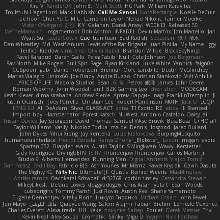
Kira V
XanderDK
John B.
Mark Scott
HG Park
William Karavites
Trollstuhl HagenLord
Mark Habbish
Call Me Sensei
NotARectangle
Noelle DeCuir
jae hoon Choi
Yd C
M C
Cameron Taylor
Nenad Nikolic
Tanner Moerke
Victor Ofvergard
苏打
K Y
Galahan
Derek Anwyl
W00k13
Released 50
MeTheManwich
iosgamertool
Bob Ashton
INFADEL
Devin Mattox
Jon Martello
Jan
Wyatt Sui
LesterCovax
Cue
tran tuan
Bad Radish
Sebastian
暁子 清水
Dan Wheatley
Md. Wasif Anjum
Lewis of the Rat Brigade
Juan Pinilla
My Name
Iggy
Terifict
Kiddow
simsterns
Olivier Babet
Brandon Wilkie
BlackSkyNinja
Pavel Karapud
Daren Gallo
Peleg Tabib
Null
Cole Johnson
Joe Bergmann
Pav North
Mike Rogers
Bull Spit
Sage
Ryan Kirkland
Luke White
Yannick
falgn0n
CGSpoon
gubi
Daniel Robertson
Brennan Oort
sanxbile
Dustin McGlinchey
Matias Vialagro
lininx66
Joe Brady
Andre Buzzo
Christian Stankovic
Việt Anh Lê
LYRICS OF LIFE
Webora Studios
Sean
乐 音
Petros
眠瓏
James
John Deere
Roman Vyborny
John Woodall
an l
BZK Gaming Leo
chen zhen
MODECAM
Kevin Klever
dima sirababa
Andrew Pierce
Артем Бардин
nagi
FranklinTremplin
JL
Iustin Ocunschi
Joey Parrella
Christian Lee
Robert Hankinson
M0TH
Jack Ü
LCQP
FENG XU
Ali DeAdam
Styxx
GLASS ACT
kona
T1 Exotic
RZ
abby!
ll Stanced
Import_bpy
Hamsternator
Forest Katsch
NuWest
Antonio Castaldo
Daisy Jai
Tristan Davies
Jay Spurgeon
David Thomas
Samuel Vikse Bruvik
BusaBusa
C+HO aR
Taylor Williams
Vasily
Nikoloz Todua
ma de
Dennis Hosgood
Jared Bullard
John Dykes
Yihui Xiong
Jay Renteria
Lucie Královcová
BurpingMusquito
humansoulinterface
Hector Estrada
Ranya Zhong
_Blobster_
Le sun
megan lavoie
Spartan 052
Brayden evans
Austin Taylor
S Mingkwan
Wawy
Kerstetter
Gicly Rodríguez
DryingUEFN
IS IT?
Thunderjaw Thunderjaw
Carlos Martin Jr
Studio 9
Alberto Hernandez
Running Man
Digital Ancients
Vlajko Tomić
Dan Palasz
Fadil Bay
Fabricio BJS
Ash Younes
Mr Memz
Paweł Krysiak
Gavin Dasuta
The Mighty KC
Nifty Nic
UltimateTJF
Quistis
Reinier Weerts
MaxMinutiae
Adrián ramos
Oachkatzl Schwoaf
dr32768
corbin tinsley
Cassandra Stewart
MikeyLikesIt
Delano Lowes
doggybdog26
Chris Aitan
yuta t
Sean Woods
cubeorigins
Tommy Parish
Just Rovin
Austin Rea
Shane Yamamoto
Eugene Dementjev
Vitaliy Florin
Никуся Гноянко
Michael Eckert
John Fewell
Jon Mayo
مالك البلوشي
Qiaoyue Wang
Salem Alajmi
Fabian Brehm
Lemesle Maxence
Charles Everett
Alexa trade
HH
Keke
покупка байер
Poulet
Derek Messier
Trivi
Kevin Neal
Alex Souza
Cromatik
Slinky
Migu D
Yyyum
Nick Forshaw