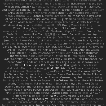
RayePixlrKay
Houston Gaston
Danizoar
NekoTux
Fattma Al Lawati
yewen sun
Felipe Ramos
Slamuel EC
Key van Thull
George Clarke
EightySeven
Frederic Sigrist
Wilbert Schuurman Hess
yuna yamamoto
Derek Carlin
Ben Watts
RavenXXXX
Virgil Shaw
Zeikomiray
TeaTime
Jonas Printzen
Ezekiel Alexander
Danny Ray Clark
BAMA Studio
Toms
Anton Smit
Ayman Sharaf
Dusan Runtak
Per Gouras
Kaitlyn Matchem
SBS
Chance K
Mistral Chronicles
cael mckinney
Jakey Floofle
Allison Cope
Brandon Morse
Vanta
ns103
Luigi Macaluso
simen stroek
19:48
Yu xin Ye
Adam Moore
Pascal Creative Design
Kelvin Yim
Yaroslav Leschenko
AI videomaking
Moon
正和 綱嶋
David KALFON
Dmitry Vinnik
Katti
keilyn nuñez
Wenxin Huang
Sarah BADJI
GrayDarth
Eli Herrington
ALP Gauna
manuel chiocchetta
ThatRamenDude
CluelessArt
Cергей Лозенко
Emmett Peck
Stefan Scotzniovsky
Hieu Tran
新之助 佐々木
Armin Bauer
Konrad Wantrych
E Barrios
Jack Malone
Harry Jumaidi
에이지
Eylül Solakoğlu
my moon, your stars
Jarod
Dinki
Alexey Vaitvud
Udi
Yurii Antonyuk
estuine
Queen Sitra
Fy Hy
Jack
Jacob Mars
Shaquita Puckett
Danning Lu
LunaLoutre
Andre Olivier
Andrew Rhyne
Dane Sands
Jdnbyd
William Parry
Zak Jarvis
Axel Allstar
vito schaniel
Ashley Cline
CHERRII
Tryvon Pittman
Heli Aldridge
jerry biggs jr
JakkeN
Anthony Castillo
Nikolai Strelioff
RYDBRG PHOTOGRAPHY
Yogev Levy
Abdullah Alshammari
Thomas Steele
Alicia Zimmermann
Patrick Zulke
Fran Aspen
Freyka V
Taylor Gonzalez
Trevor Seitz
Aaron
Eva Eoska V
Williscool
Here4StuffAndAllThat
Zoltán Simon
Londolan
Cedric Wurm
Max King
CucuZulu
Radosław Bela
Loris Olivier
Erwin Heyms
Rafael Santisteban Baumgartner
Fenrir Fawkes
MaddieMooMoon
shuhao wang
WorldBLD
Artet
Drew Tanner
Navid Eshaq
Aubin Nicoleau
Blandine Ducrocq
JewelEyed
ANDY
Anton Friedman
時里ZYC
Joe Stadnik
Brett Schmidt
Adam Derenne
Daniel Vera Morales
Mattias Eriksson
le-cds
Jamie Oakley
Shihan Barbee
Brenden Cameron
Jay Hart
Lourens Lessing
Dominique Fitzgerald
Federico Bagarolo
Eon Valterra
NeckbeardLover445
Lucian
cooshy
Toms Seglins
Fuller Pendleton
Eduard Marsinyac
Matthew J Clarke
Danny Dimbleby
Thomas Lloyd
clenhart
Ben Wilson
minkis kim
Manenblack
Martten Maasik
Edward Maxym
BetterAsBad _
RO
SwunkusSwede
hauke lienau
HAR
valsekamerplant
Cemile Høyer
Viviane Souza
Meredith Jones
Van Gun
Brittany Martin
Robyn Roach
Kai Wu
Carr Simpson
Mike Galland
Brian Eichenberger
Syl Pu
Kevin Jeryd
Christian Tennant
SporkSkaffel
Zac Zabawa
Junzhe Zhu
nate arnold
Flynn Duniho
Pietro Piemontese
Ronnie Barnett
Todd Bennion
SpacePuffle
Tristan Fogle
Spec
Peter G
rayryeng
鸝瑩 魏
Craig Smith