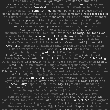
Luthien Dulk
Miguelaxa
Takuya Sawatari
Peter Moonen
ambientCG
xavier moscoso
Vedat Afuzi
Thomas Lisle
Warren Moore
David
Zaq Schlanger
Chase Stone
Conicer
VoxelKei
Mikkel Nielsen
Nico Wardakas
Frank Grande
Denys Holovyanko
Bernd Schmidt
Brendon Porter
Erik Brundidge
Samuel
Martin Pražák
Sofia
Cyrille Maurice
Patrick Nugent
penti_mmd
Mondlicht Studios
Jack Humbert
Gun
Arman Sernaz
Atdhe Gashi
Petr Hloušek
Michael Fernandez
Caitlyn Byrne
paragsatyal
Nino Kapetanovic
Tobias Gallé
SonOfPorcupine
Leo Santos
Rob Waller
Michael Porter
Puzzlebox Props
Justin
honda78
Dimitri Diakopoulos
zgred
Jen Hao Yeh
esther carney
Mark Lopatka
Victor Gama Sabbithi
Alexlee
Jed Laurance
Jeff Barnaby
Johnathan Alan Vanderpool
Oliver Hotz
Scott Wilson
Cadalog, Inc.
Tobias Rösli
Rick Palmer
Neal Huston
sean dunderdale
Erel Herzog
OroborosNZ
RaptorBricks
Domenic S
Laura Ganis
Ike Li
Pietro Ponti
William Unsworth
Lorie Loeb
Fabrice Zaini
Andrew_D
R.H. García
William Carey
Michael B Johnson
G.P
Goro Fujita
Robert Wallis
Alexander Bachvarov
Evan Campbell
Rene Gansen
Clifford A Worsham
Fábio De Carvalho
Mike Festa
Martin Banak - Dr Zed
fred gissubel
Ayetheist
Edgard Costa
JJ
Pere Pau Sancho
Kevin Barnum
Henrik Berglund
Jay Piboontum
Patrick Lowry
Richard Wright
kiky
John Moon
Francis Boyle
Devin Harris
HDR Light Studio
Peter Baintner
Da5id
Bob Dowling
Daniel Fitzgerald
Dana McCabe
Miket
jehrmaig
f1rstpers0n
Peggy O'Brien
Jason Lai
Bernd Dully
Satoshi Yamasaki
Doug Auerbach
fengquan wang
Aeon Soul
Mark Krenz
Nicholas Rubin
Krzysztof Zwolinski
JG3
Nicolas Côté
V-o
Josh Purple
Peter Rittinger
Benjamin Schechter
Ryan Won-Meng Apuy
Liam Beck
AuroranFilms
Just Gollor
Glyn Wolf
亮作 淡波
Melody Helen MacFarlane
Makoto Izawa
Marc Lemoine
Vadim Turchin
Odin3D
Travis
Moiarte3d
Tim van Helsdingen
WyrmHead
Shawn Miller
Tawny Tomsen
Andy Hickmott
Mikayla
Hiroshi Saito
Steve Hurley
Sophie Gilbert
Grische
Nigel Hillyer
Art of 3D Rendering
Robert Simpson
Nizzero
Ritchie Owens
Agon Ushaku
Zisis Psalidas
Nelson C
Matthias
Stareagle
BunnyCyclops Bunny
J.C.
Jason Scott
Jacob Larson
Tom Jachmann
Max
Cristian Rocco
Daniel Raboldt
ray
Zach Hoy
Bernhard Hoffmann
Will Hattingh
Perard-Gayot
Bryan C
Bojan Spasojevic
Alan Camerer
Toby Yoda
Thater
Hazel Quantock
Neil Blakey-Milner
John Wagman
Victor Gan
Walter Bosse
Edgar San
Pamela Case
Jeff
Modicolitor
Frank Riccobono
Shaw Kaake
Panagiotis Tourlas
果冻_JS
Dave Liewald
Stephan S
Matt Allen
Paul Schicketanz
Norimichi Sano
DGagster
Matt Griffey
Ian Hubert
Linda Robbins