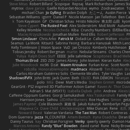
Steve Mitas
Robert Billard
Scopique
Repsaj
Mark Richardson
James St
mytrixx
dave garcia
Gaëlle Robardet-Nicolas
wymo
Zoidrawzaton
T
michael Chan
Jo Gylling
Braiden Dolph
たこーん
Austin Pierce
Sebastian Williams
igorrr
Daniel P
Nicole Manson
Jan Tellethon
Ben Ca
k
Tom Kayakson
GP
Christian Schau
Hristo Nikolov
将太郎 山田
kyo
Steve Cypert
The Rusted Pixel
Alex Söderström
MoE MoW
Autumn
Kelley Womble
Nicolas Ocheda
Kiba
Crunchy Numbers
El/Ellie/El
Maciej Krzyszkowski
Jonathan Mullen
Reid Ellis
Robert Jefferson
Ph
Simon Lindauer
Chris Arko
Patrick M
Didadi Le
Callum Walton
etude
Seamus
La Monk
Kitsun3
Sabrina Yeong
Barbara Hanusiak
Mitch Lan
Kelly Tomlinson | Vision Space
VuD
Jaii Orozco
Kimberly Hutchinson
Tobias Jensby
Robert Bergman
martin
NebularStreams
Charles Che
Yuliya
Ralph Does Stuff
EEEEE
Jelle sahmkow
Scopitones
Brad Mel
Thomas Elrod
ZED ZED
James Abney
John kivinen
Kieran Kuhn
Ale
Julie Woodcock
nic96
Dzät
Maxim Krioukov
Furkan Kirac
Scott North
robzilla
HonorableHoplite
madmacx
AlisserB
Tim Boylan
Br
Carlos Abraham Gutiérrez Solis
Clemente Miralles
Tyler Vaughn
Las
ShadowolfVFX
John Britti
Jack Quinn
Beth
Ebi3D
RVA DEMON
Niranjan
polo
Mila
Dewi
Matt's Media
Stephen Grimm
microd
GearGrit - PS2 inspired 3D Platformer Action Game!
Raven Ai
Thor Dav
Adrian S
Mat (M5X11)
Izabella Dębek
john
Andrew
Alexis 
Caffeine Oppsum Games
Giorgi Samukashvili
Alex Tsiskarishvili
Family R
Harrison Jones
Saihou
LEDAfterBurners
Roe Hughes
Simon
getz
James Paynter
Cole Blazevich
家維 張
Jakub Kukuryk
Kemberlyn Pegu
Марина Ск
Dave Child
UncleJesseppe
Mike Duncan
Rene
名氏 
Noward Beast
Valerian Vardania
The Taxi Man
Robert Contreras
Dom Guerrera
Jazza
N_COUNTER
Artem Beitsch
Iryna Osadcha
Diran 
Danny Taurus
kay
Christian Forsgren
Venky
qwerty qwerty
Damon Ha
Marcos Antonio
Randy "Blue" Bowden
david curiel
Rune
Nicky Brow