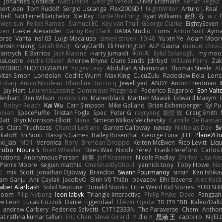
e
Johannes Sjöstedt
Matt Dalpé
George Wheat
Oliver Erdmann
Kenan Regez
ert jean
Tom Rudolf
Sergio Uscanga
Flex2006D !
NightWriter
Arturo J. Real
bell
NotTerrellBatchelor
Xie Ray
TurtleTheThing
Ryan Williams
政則 谷
w z
ewen sun
Felipe Ramos
Slamuel EC
Key van Thull
George Clarke
EightySeven
tzen
Ezekiel Alexander
Danny Ray Clark
BAMA Studio
Toms
Anton Smit
Ayma
orse
Vanta
ns103
Luigi Macaluso
simen stroek
19:48
Yu xin Ye
Adam Moor
enxin Huang
Sarah BADJI
GrayDarth
Eli Herrington
ALP Gauna
manuel chioc
antrych
E Barrios
Jack Malone
Harry Jumaidi
에이지
Eylül Solakoğlu
my moon
naLoutre
Andre Olivier
Andrew Rhyne
Dane Sands
Jdnbyd
William Parry
Zak
RYDBRG PHOTOGRAPHY
Yogev Levy
Abdullah Alshammari
Thomas Steele
Al
ltán Simon
Londolan
Cedric Wurm
Max King
CucuZulu
Radosław Bela
Loris
 Eshaq
Aubin Nicoleau
Blandine Ducrocq
JewelEyed
ANDY
Anton Friedman
Jay Hart
Lourens Lessing
Dominique Fitzgerald
Federico Bagarolo
Eon Valt
lenhart
Ben Wilson
minkis kim
Manenblack
Martten Maasik
Edward Maxym
n
Robyn Roach
Kai Wu
Carr Simpson
Mike Galland
Brian Eichenberger
Syl Pu
nnion
SpacePuffle
Tristan Fogle
Spec
Peter G
rayryeng
鸝瑩 魏
Craig Smith
latt
Bryn Morrison-Elliott
Mana
Simeon Milkov Velchevsky
Camille De Bastian
es
Clara Truchsess
Chantal LeBlanc
Garrett Calloway
nøixzy
Nicholas Day
Sv
ikatoff
Sri Sonti
Bassy's Games
Bailey Rosenthal
George Luna
JEFF
Plane2H
ixi_lab
MD1
Veronica
Rory
Brendan Droppo
Kelton McEwen
Rico Levitt
Liq
rrobo
Noura S
Brett Wheeler
Bees Wax
Nicole Pérez
Frank Hereford
Carlos
mations
Anonymous Person
鈴葵
Jeff Kraemer
Nicole Findlay
Shirley
Lisa An
Pierre Moore
seguin matthis
OneGhastlyGhoul
yannick tooy
Toby Howe
Nas
:
mik
Scott
Jonathan Ojibway
Brandon
Swann Fourmanoy
sinsin
Ken Ishik
vam Ganju
Anıl Çaylak
JacobyO
Bình Võ Thiên
bavazov
Elhi Stevens
Alec Keck
Jaber Alarbash
Solid Neptune
Donald Stooks
Little Weird Kid Stories
YUKI SH
rboom
Filip Nyborg
leon labyk
Triangle Interactive
Philip Pryke
Dave
Fangzahn
De Leon
Lucas Cozzoli
Daniel Eijgendaal
Eliézer Ojeda
תמר פלג טל
Kaleo/Dalt
andrew Carbery
Federico Salvetti
C1T1Z333N
The Paraverse
Chem
Anthon
at rathna kumar talluri
Eric Chan
Steve Girard
n d o n
思涵 王
captkiro
N-JEL