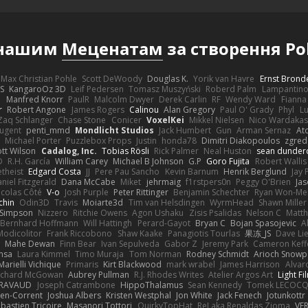
 нашим
Меценатам
за створення Po
Max Christian Pohle
Scott DeWoody
Douglas K.
Yorik van Havre
Ernst Brond
JS
KangaroOz 3D
Leif Pedersen
Tomasz Muszyński
Roberd Palm
Lampantin
e
Manfred Knorr
PaulR
Malcolm Dwyer
Derek Carlin
RF
Wendy Ward
Fiann
r
Robert Angone
James Rogers
Calinou
Alan Gregory
Paul O' Grady
Phyl
Lu
Zaq Schlanger
Chase Stone
Conicer
VoxelKei
Mikkel Nielsen
Nico Wardaka
Nugent
penti_mmd
Mondlicht Studios
Jack Humbert
Gun
Arman Sernaz
At
Michael Porter
Puzzlebox Props
Justin
honda78
Dimitri Diakopoulos
zgred
ott Wilson
Cadalog, Inc.
Tobias Rösli
Rick Palmer
Neal Huston
sean dunder
D
R.H. García
William Carey
Michael B Johnson
G.P
Goro Fujita
Robert Wallis
theist
Edgard Costa
JJ
Pere Pau Sancho
Kevin Barnum
Henrik Berglund
Jay
niel Fitzgerald
Dana McCabe
Miket
jehrmaig
f1rstpers0n
Peggy O'Brien
Jas
icolas Côté
V-o
Josh Purple
Peter Rittinger
Benjamin Schechter
Ryan Won-Me
chin
Odin3D
Travis
Moiarte3d
Tim van Helsdingen
WyrmHead
Shawn Miller
 Simpson
Nizzero
Ritchie Owens
Agon Ushaku
Zisis Psalidas
Nelson C
Matth
Bernhard Hoffmann
Will Hattingh
Perard-Gayot
Bryan C
Bojan Spasojevic
A
Modicolitor
Frank Riccobono
Shaw Kaake
Panagiotis Tourlas
果冻_JS
Dave Li
Mahe Dewan
Finn Bear
Ivan Sepulveda
Gabor Z
Jeremy Park
Cameron Keff
insa
Laura Kimmel
Timo Muraja
Tom Norman
Rodney Schmidt
Arioch Snow
Marielli Vichique
Primaris
Kirt Blackwood
mark wrabel
James Harrison
Alvar
ichard McGowan
Aubrey Pullman
R.J. Rhodes Writes
Atelier Argos Art
Light Fi
IRAVAUD
Joseph Catrambone
HippoThalamus
Sean Kennedy
Tomek LECOC
en-Corrent
Joshua Albers
Kristen Westphal
Jon White
Jack Fenech
Jotunkottr
bastien Tricoire
Masanori Tottori
QuirkyTopHat
ReJ aka Renaldas Zioma
VF