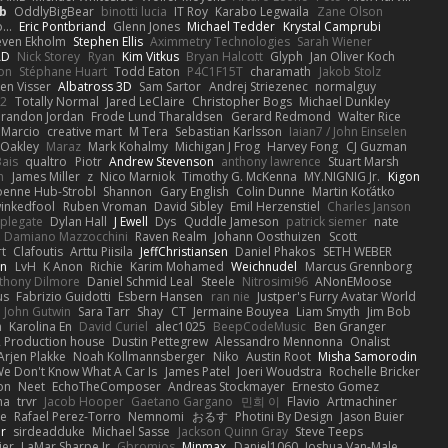
b
OddlyBigBear
binotti lucia
IT Roy
Karabo Legwaila
Zane Olson
...
Eric Pontbriand
Glenn Jones
Michael Tedder
Krystal Camprubi
even Ekholm
Stephen Ellis
Aximmetry Technologies
Sarah Wiener
AD
Nick Storey
Ryan
Kim Vitkus
Bryan Halcott
Glyph
Jan Oliver Koch
on
Stéphane Huart
Todd Eaton
P4C1F15T
charamath
Jakob Stolz
en Visser
Albatross 3D
Sam Sartor
Andrej Striezenec
normalguy
62
Totally Normal
Jared LeClaire
Christopher Bogs
Michael Dunkley
randon Jordan
Frode Lund Tharaldsen
Gerard Redmond
Walter Rice
 Marcio
creative mart
M Tera
Sebastian Karlsson
Iaian7 / John Einselen
Oakley
Maraz
Mark Kohalmy
Michigan J Frog
Harvey Fong
CJ Guzman
Bais
qualtro
Piotr
Andrew Stevenson
anthony lawrence
Stuart Marsh
h
James Miller
z
Nico Marniok
Timothy G. McKenna
MY.NIGNIG Jr.
Kigon
oenne Hub-Strobl
Shannon
Gary English
Colin Dunne
Martin Koťátko
inkedfool
Ruben Vroman
David Sibley
Emil Herzenstiel
Charles Janson
plegate
Dylan Hall
J Ewell
Dys
Quddle Jameson
patrick siemer
nate
Damiano Mazzocchini
Raven Realm
Johann Oosthuizen
Scott
t
Clafoutis
Arttu Piisila
JeffChristiansen
Daniel Phakos
SETH WEBER
in
LvH
K Anon
Richie
Karim Mohamed
Weichnudel
Marcus Grennborg
thony Dilmore
Daniel Schmid Leal
Steele
Nitrosimi96
ANonEMoose
us
Fabrizio Guidotti
Esbern Hansen
ran nie
Justper's Furry Avatar World
John Gutwin
Sara Tarr
Shay
CT
Jermaine Bouyea
Liam Smyth
Jim Bob
n
Karolina En
David Curiel
alec1025
BeepCodeMusic
Ben Granger
R Production house
Dustin Pettegrew
Alessandro Mennonna
Onalist
Arjen Plakke
Noah Kollmannsberger
Niko
Austin Root
Misha Samorodin
e Don't Know What A Car Is
James Patel
Joeri Woudstra
Rochelle Bricker
on
Neet
EchoTheComposer
Andreas Stockmayer
Ernesto Gomez
ha
trvr
Jacob Hooper
Gaetano Gargano
민희 이
Flavio
Artmachiner
e
Rafael Perez-Torro
Nemnomi
おるす
Photini By Design
Jason Buier
ar
sirdeadduke
Michael Sasse
Jackson Quinn Gray
Steve Teeps
ier
LaMar Sharpe Jr
Gbromios
Minmax
Daniel1060
Joshua Van-Male