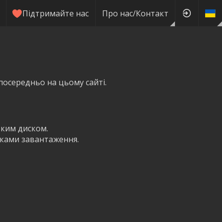
Підтримайте нас
Про нас/Контакт
посередньо на цьому сайті.
тким диском.
пками завантаження.