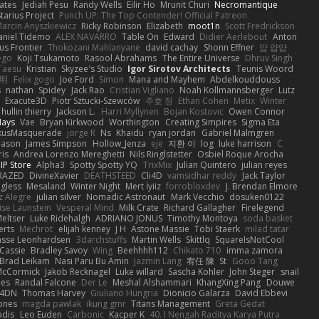
ates
Jediah Pesu
Randy Wells
Eilir Ho
Mrunit Churi
Necromantique
tarius Project
Punch UP: The Top Contender! Official Patreon
arcin Anyszkiewicz
Ricky Robinson
Elizabeth
moot1n
Scott Fredrickson
aniel Tidemo
ALEX NAVARRO
Table On
Edward
Didier Aerlebout
Anton
s Frontier
Thokozani Mahlanyane
david cachay
Shonn Effner
얍 얍얍
ego
Koji Tsukamoto
Rasool Abrahams
The Entire Universe
Dhruv Singh
Taesu
Kristian
Skyzee's Studio
Igor Sirotov Architects
Teunis Woord
 明
Felix gogo
Joe Ford
Simon
Mana and Mayhem
Abdelkouddouss
s
nathan
Spidey
Jack Rao
Cristian Vigliano
Noah Kollmannsberger
Lutz
Exacute3D
Piotr Sztucki-Szewców
주호 정
Ethan Cohen
Metix
Winter
hullin thierry
Jackson L.
Harri Myllynen
Bojan Kostovic
Owen Connor
Hays
Vae
Bryan Kirkwood
Worthington
Creating Simpires
Sigma Eta
kusMasquerade
jorge R
Ns
Khaidu
ryan jordan
Gabriel Malmgren
Mason
James Simpson
Hollow_Jenza
eje
지환 이
log
luke harrison
C
is
Andrea Lorenzo Mereghetti
Nils Ringlstetter
Osbiel Roque Arocha
IP Store
Alpha3
Spotty Spotty YQ
TrixMix
Julian Quintero
julian reyes
RAZED
DivineXavier
DEATHSTEED
Cli4D
vamsidhar reddy
Jack Taylor
gless
Mesaland
Winter Night
Mert İyiiz
forrobloxdev
J. Brendan Elmore
z Alegre
julian silver
Nomadic Astronaut
Mark Vecchio
dosuken0122
ise Launstein
Vesperal Mind
Milk Crate
Richard Gallagher
Firelegend
eltser
Luke Ridehalgh
ADRIANO JONUS
Timothy Montoya
soda basket
erts
Mechrot
elijah kenney
J H
Astone Massie
Tobi Staerk
milad tatar
asse Leonhardsen
3darchstuffs
Martin Wells
Skittlq
SquareIsNotCool
Cassie
Bradley Savoy
Wing
Beehhhh112
Chikato 710
imma zamora
Brad Leikam
Nasi Paru Bu Amin
Jazmin Lang
宥任 陳
St
Gooo Tang
 McCormick
Jakob Recknagel
Luke willard
Sascha Kohler
John Steger
snail
les
Randal Falcone
Der Le
Meshal Alshammari
KhangXing Pang
Douwe
4DN
Thomas Harvey
Giuliano Hungria
Dionicio Galarza
David Ebbevi
ones
magda pawlak
ikung gmr
Titans Management
Greta Gedat
adis
Leo Euden
Carbonic
Kacper K
40. I Nengah Raditya Karya Putra