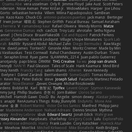
Osamu Abe
vera usselman
Orly R
Jimmie Floyd
Jake Aust
Scott Peters
enderson
Nisse Axman
Peter Križan Jr.
WidowMakes
Harper
Joe Lihou
Gorto
sebastian heredia
Villem
Milina Papadopoulos
SamBean
eon
Kazo Kazo
Chuck CG
antonio palacios puertas
jack manzi
Bertinger
f
Irwin Jomar
曜萌 石
Stephen Griffith
Pascal Bureau
Samuel Avraham
z herrera
V
ramandeep kaur
Rafael Oliveira
Wendy Morris
Matze
as
Genevieve Dumas
rich
cav528
Troy Lutz
ahrotahn
Sethu Nguna
lannel
J Chris Druce
BraanFlakes08
Cut and Ripped
Patrick Perkins
Lander
Guillermo
Henrik Lindqvist
Village's hope Miniatures
Spark Lab
rah
84d93r
Ryszard Abdul
Michael Zahn
Diego Bermudez
Raw Magic
rie
david james
Toriten57
Ginsnile Allen
Moritz Cremer
Made by Miri
 Vasiliauskas
Tess Cornwall
Rahul Chandwaney
Austin Durban
Travis
on
Seraphin Ernst
Ryan game
SLAWWNN_ 2214
Juan pablo Gutierrez
ariotjandy
papi bless
DRKRM
THG Creative
lia wu
joop van drunick
DennyB
NAN YI
Paul Gleason
Tales of Scale
Hank Kaamura
Mind Bird
tney Xenith
Francky Tang
salem shams
Alheren
Kevin Kennedy
Evelyne I
Dániel Zarándi
BenYanken69
SomeGuyBS
Tomas Kiniulis
in
Kevin Roy
Peter Balicki
steve
Joseph Salud
Facundo Martinez Pintado
larator
Now Eleanor
Денис Оницев
Michał Roszkowski
ardens
Bobbit M.
Karl
敦智 紀
Tjoffex
Levent Göçer
Szymon Kaniewski
immy Jung
Phillip Studans
준현 이
Jorn Bakker
Lloros Sarano
Mitchell
Hamish Gawn
DocD
Bu
Angelie
simon dewey
Alastair Johnson
ps
anaptr
RenAzuma's Things
Risky_Bunny98
EndyArts
Mone Ane
pmane
金 康
Robert Marino
Victor De los Santos
Manfred
Philipp Jainz
ter
Madeleine Andersson
Nahuel Adreani
Dennis Smolek
Mythina
Happy
Andrey Lebrov
sbuk
Edward Swartz
Jonah Edick
Wahrgrave
issey Alexander
Harpbeats
charliehsy
Gregory Cook
Lulu
ExplorePolo
n
montrose edmonds
Harry
Frank Lundin
Cory Kutschker
Harnick Atur
ie
Minehow
Mon1k4
Mitchell Kirkwood
Mike Bonafede
Keith Bridges