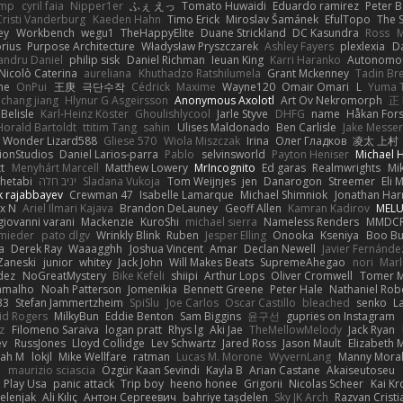
imp
cyril faia
Nipper1er
ふぇ えっ
Tomato Huwaidi
Eduardo ramirez
Peter B
Cristi Vanderburg
Kaeden Hahn
Timo Erick
Miroslav Šamánek
EfulTopo
The S
ey
Workbench
wegu1
TheHappyElite
Duane Strickland
DC Kasundra
Ross
M
orius
Purpose Architecture
Władysław Pryszczarek
Ashley Fayers
plexlexia
D
andru Daniel
philip sisk
Daniel Richman
Ieuan King
Karri Haranko
Autonomou
Nicolò Caterina
aureliana
Khuthadzo Ratshilumela
Grant Mckenney
Tadin Br
ne
OnPui
王庚
극단수작
Cédrick
Maxime
Wayne120
Omair Omari
L
Yuma 
chang jiang
Hlynur G Asgeirsson
Anonymous Axolotl
Art Ov Nekromorph
正
Belisle
Karl-Heinz Köster
Ghoulishlycool
Jarle Styve
DHFG
name
Håkan For
Horald Bartoldt
ttitim Tang
sahin
Ulises Maldonado
Ben Carlisle
Jake Messer
Wonder Lizard588
Gliese 570
Wiola Miszczak
Irina
Олег Гладков
凌太 上村
ionStudios
Daniel Larios-parra
Pablo
selvinsworld
Payton Heniser
Michael 
t
Menyhárt Marcell
Matthew Lowery
MrIncognito
Ed garas
Realmwrights
Mi
hetabi
יניב חלה
Sladana Vukoja
Tom Weijnjes
jen
Danarogon
Streemer
Eli 
k rajabbayev
Crewman 47
Isabelle Lamarque
Michael Shimniok
Jonathan Harr
x N
Ariel Ilmari Kajava
Brandon DeLauney
Geoff Allen
Kamran Kadirov
MELU
giovanni varani
Mackenzie
KuroShi
michael sierra
Nameless Renders
MMDC
hmieder
pato dlgv
Wrinkly Blink
Ruben
Jesper Elling
Onooka
Kseniya
Boo Bu
a
Derek Ray
Waaagghh
Joshua Vincent
Amar
Declan Newell
Javier Fernánde
Zaneski
junior
whitey
Jack John
Will Makes Beats
SupremeAhegao
nori
Marl
dez
NoGreatMystery
Bike Kefeli
shiipi
Arthur Lops
Oliver Cromwell
Tomer M
amalho
Noah Patterson
Jomenikia
Bennett Greene
Peter Hale
Nathaniel Rob
33
Stefan Jammertzheim
SpiSlu
Joe Carlos
Oscar Castillo
bleached
senko
L
id Rogers
MilkyBun
Eddie Benton
Sam Biggins
윤구선
gupries on Instagram
z
Filomeno Saraiva
logan pratt
Rhys lg
Aki Jae
TheMellowMelody
Jack Ryan
ev
RussJones
Lloyd Collidge
Lev Schwartz
Jared Ross
Jason Mault
Elizabeth
iah M
lokjl
Mike Wellfare
ratman
Lucas M. Morone
WyvernLang
Manny Mora
e
maurizio sciascia
Özgür Kaan Sevindi
Kayla B
Arian Castane
Akaiseutoseu
Play Usa
panic attack
Trip boy
heeno honee
Grigorii
Nicolas Scheer
Kai Kr
Zelenjak
Ali Kılıç
Антон Сергеевич
bahriye taşdelen
Sky JK Arch
Razvan Cristi