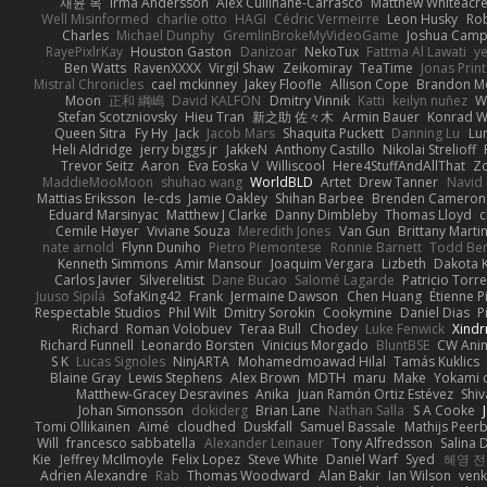
재윤 옥
Irma Andersson
Alex Cullinane-Carrasco
Matthew Whiteacr
Well Misinformed
charlie otto
HAGI
Cédric Vermeirre
Leon Husky
Rob
Charles
Michael Dunphy
GremlinBrokeMyVideoGame
Joshua Camp
RayePixlrKay
Houston Gaston
Danizoar
NekoTux
Fattma Al Lawati
y
Ben Watts
RavenXXXX
Virgil Shaw
Zeikomiray
TeaTime
Jonas Prin
Mistral Chronicles
cael mckinney
Jakey Floofle
Allison Cope
Brandon M
Moon
正和 綱嶋
David KALFON
Dmitry Vinnik
Katti
keilyn nuñez
W
Stefan Scotzniovsky
Hieu Tran
新之助 佐々木
Armin Bauer
Konrad W
Queen Sitra
Fy Hy
Jack
Jacob Mars
Shaquita Puckett
Danning Lu
Lu
Heli Aldridge
jerry biggs jr
JakkeN
Anthony Castillo
Nikolai Strelioff
Trevor Seitz
Aaron
Eva Eoska V
Williscool
Here4StuffAndAllThat
Zo
MaddieMooMoon
shuhao wang
WorldBLD
Artet
Drew Tanner
Navid
Mattias Eriksson
le-cds
Jamie Oakley
Shihan Barbee
Brenden Cameron
Eduard Marsinyac
Matthew J Clarke
Danny Dimbleby
Thomas Lloyd
c
Cemile Høyer
Viviane Souza
Meredith Jones
Van Gun
Brittany Marti
nate arnold
Flynn Duniho
Pietro Piemontese
Ronnie Barnett
Todd Be
Kenneth Simmons
Amir Mansour
Joaquim Vergara
Lizbeth
Dakota K
Carlos Javier
Silverelitist
Dane Bucao
Salomé Lagarde
Patricio Torr
Juuso Sipilä
SofaKing42
Frank
Jermaine Dawson
Chen Huang
Étienne P
Respectable Studios
Phil Wilt
Dmitry Sorokin
Cookymine
Daniel Dias
P
Richard
Roman Volobuev
Teraa Bull
Chodey
Luke Fenwick
Xind
Richard Funnell
Leonardo Borsten
Vinicius Morgado
BluntBSE
CW Ani
S K
Lucas Signoles
NinjARTA
Mohamedmoawad Hilal
Tamás Kuklics
Blaine Gray
Lewis Stephens
Alex Brown
MDTH
maru
Make
Yokami c
Matthew-Gracey Desravines
Anika
Juan Ramón Ortiz Estévez
Shi
Johan Simonsson
dokiderg
Brian Lane
Nathan Salla
S A Cooke
Tomi Ollikainen
Aimé
cloudhed
Duskfall
Samuel Bassale
Mathijs Pee
Will
francesco sabbatella
Alexander Leinauer
Tony Alfredsson
Salina 
Kie
Jeffrey McIlmoyle
Felix Lopez
Steve White
Daniel Warf
Syed
혜영 전
Adrien Alexandre
Rab
Thomas Woodward
Alan Bakir
Ian Wilson
venk