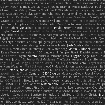
afford
Jim Rodney
Len Govednik
Cédric Le van
Nate Borsch
alessandro Citro
oby SWANSON
Jaime Jasso
Liam Cox
Joshua Bramer
Mucai 'Daduska'
Paul H
Willem Hörter
Valery
Maxence Vinot
Lev K
Woozle
Ackley
Tanya Krzywinska
sey
Max Cukrowski
Elvis Germano
CharlesD
Pomakenel
Ryder
Renart-Patr
mawolf
Rico Kanthatham
Marcus
ThatDude69
Edward Greenberg
Scruffy Wol
 Grace
Leonardo Grosso
Alexander Williams
KerriTheWriter
alejandro chave
eanor
Sean Humphrey
Franco
Malik
LotionZulu
Punchersize
Neil Rowe
Nicol
ilippe Authier
yunlai hao
Juan Fonseca
Paulo Trecenti
Karol Droszcz
Fancy F
nc
zylo
Daniel
Artem Zhuzhlikov
Sam Gao
Womp
Francois Lord
AirSickLow
ders
Richard
Haan
Pressman505
Katelynn Parsec
Jacob Duhon
포로루
Debo
貴 山崎
Ayomide Awe
Sicong Ouyang
bjakbjak
Davide Medici
Padraic McQuar
n
Anxiety Opossum
Carlos Esplugues
Jim Kneuper
sebastian botero
Almantas
lesmoen
A J
Andrew Islas
Ignacio
Kalliope Marie
Josh Dunfee
Gen
viviisecti
c Drake
Desert Viber
MutantMike
Carl Glittenberg
Martin Guldbaek
AVAinc.
L
Reese Moore
nofreelunch 100
vagueish
Infinitipo
Riverin David-Alexandre
aulio Chavez
Logan
Wutata
Andrew Osborne
Rafal
Higgins
Angel Diaz
Cour
ter
Kris
Jackson N. Rocha
Paul McManus
TheCaptainAmerica
Bryant Bennett
 Raghu
경문 서
Flagg3D
Lonnon Foster
Rolf Frey
Lorenzo Festa
Sergei Krutih
ee
Hans Wegener
Mark Sullivan
theLOF
Maya Halphon
szabolcs csaszar
Stel
idsen
Peter Pejanović
Hope Moore
EK
The Creaky Floorboard
Beachglass G
Lazootin
Jonas Trost
Cameron 'CSD' Dickson
Maurice LeDoux
Fayçal Njoya
J
islov
Shiny
Vonda Marquez
Matt Sweda
Ina
Ben Houston
DeeEmmCee
Jim 
ity
K.O Tsitra Eht
Brett Seipel
Liz Vermoesen
cryptic pk
PJ
quig
Allison Phili
s
BOOSTED UK
Ryan Sanchez
Nathan Apffel
Mitchell Winn
Tania
Ieva Strau
无
Chris Priscott
Thomas Rigg
Derrick Graham
yankee (derogatory)
Overshaf
Azerta
HoboGod
Steve Pedler
Austyn K
PixelScribe
Double Downshift
Mr. 
Bebekian
Caleb Slagle
Baptiste Belmudes
GrizzlyBeard
CJ
Troy
Chrisie
Morr
rdy
Trevor McGee
Alan Pimm
Aku
Danilo Pipi
3DQuake
PooMagoo
Cristia
nell
Sibusiso Mauze
wpbirney420
T. Stargazer
Punit Chaturvedi
Andrew Barr