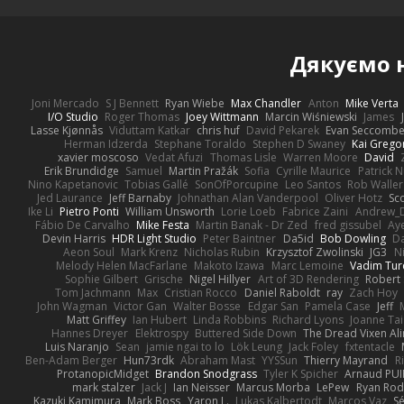
Дякуємо
Joni Mercado
S J Bennett
Ryan Wiebe
Max Chandler
Anton
Mike Verta
I/O Studio
Roger Thomas
Joey Wittmann
Marcin Wiśniewski
James
Lasse Kjønnås
Viduttam Katkar
chris huf
David Pekarek
Evan Seccomb
Herman Idzerda
Stephane Toraldo
Stephen D Swaney
Kai Grego
xavier moscoso
Vedat Afuzi
Thomas Lisle
Warren Moore
David
Erik Brundidge
Samuel
Martin Pražák
Sofia
Cyrille Maurice
Patrick 
Nino Kapetanovic
Tobias Gallé
SonOfPorcupine
Leo Santos
Rob Waller
Jed Laurance
Jeff Barnaby
Johnathan Alan Vanderpool
Oliver Hotz
Sc
Ike Li
Pietro Ponti
William Unsworth
Lorie Loeb
Fabrice Zaini
Andrew_
Fábio De Carvalho
Mike Festa
Martin Banak - Dr Zed
fred gissubel
Aye
Devin Harris
HDR Light Studio
Peter Baintner
Da5id
Bob Dowling
Da
Aeon Soul
Mark Krenz
Nicholas Rubin
Krzysztof Zwolinski
JG3
N
Melody Helen MacFarlane
Makoto Izawa
Marc Lemoine
Vadim Tur
Sophie Gilbert
Grische
Nigel Hillyer
Art of 3D Rendering
Robert
Tom Jachmann
Max
Cristian Rocco
Daniel Raboldt
ray
Zach Hoy
John Wagman
Victor Gan
Walter Bosse
Edgar San
Pamela Case
Jeff
Matt Griffey
Ian Hubert
Linda Robbins
Richard Lyons
Joanne Tai
Hannes Dreyer
Elektrospy
Buttered Side Down
The Dread Vixen Al
Luis Naranjo
Sean
jamie ngai to lo
Lök Leung
Jack Foley
fxtentacle
Ben-Adam Berger
Hun73rdk
Abraham Mast
YYSSun
Thierry Mayrand
R
ProtanopicMidget
Brandon Snodgrass
Tyler K Spicher
Arnaud PU
mark stalzer
Jack J
Ian Neisser
Marcus Morba
LePew
Ryan Rod
Kazuki Kamimura
Mark Boss
Yaron L.
Lukas Kalbertodt
Marcos Vaz
Sé