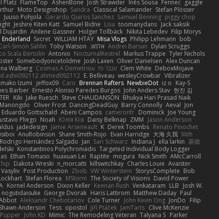
 Platz
FlameTop
AshenBone
Josh Strawder
Inês Sousa
Fennec
gaggle
rthur
Moto Designshop
Sandra
Classical Salamander
Stefan Plösser
n
Juuso Pohjola
Gerardo Quiros Sanchez
Samuel Benning
piggy chop
ight
Jeshire Kiten Katt
Samuel Bidne
Lisa
toomanydans
Jack saksik
l Dujardin
Anilene Gassner
Holger Tollbäck
Nikita Lebedev
Filip Morys
 Enderland
Sxcret
WILLIAM HTAY
Misa Vlogs
Philipp Lehmann
bob
Carl-Simon Sahlin
Toby Watson
אלמוג
Andrei Barsan
Dylan Scruggs
o Scala Bertolin
Antonio
NocturnalKestrel
Markus Trappe
Tyler Nichols
pster
Somebodyoncetoldme
Josh Laxen
Oliver Danielsen
Alex Duncan
ina Walberg
Cosmas A Demetriou
ענבר פז
Clem White
DeboxMojave
d.ashii092112 ahmed092112
E. Belliveau
wesleyCrowbar
Vibralizer
Amako Izumi
jeffox09
Caro
Brennan Rafters
NewbieDot
iz o
Kay-S
mes Barber
Ernesto Alonso Paredes Burgos
John Anders Stav
현진 김
TER
Kiki
Jake Ruesch
Steve CHAUDANSON
Bhukya Hari Prasad Naik
c Manongdo
Oliver Frost
DancingDeadGuy
Barry Connolly
Aeval
Jon
Eduardo Gottschald
Abeni Campos
cameronfr
Dominick
Joe Young
ustavo Pliego
Noah
Юлія Кізі
Daisy Belknap
ZMM
Jason Anderson
aldus
jadedesign
Jamie Arseneault
K
Derek Toombs
Renato Pinochet
isiboi
AnuRobinson
Shane Smith-Rojo
Evan Harridge
大海 久我
lilith
Rodrigo Hernández Salgado
Jan
Sari Schwarz
Indiana J
ella larkin
基德
elski
Konstantinos Polychroniadis
Targeted Individual Body Logger
bas
Ethan Tomaso
huaxuan Lei
Raptite
mogura
Nick Smith
AMcCarroll
Chip
Dakota Wreski
n_morcatti
killswitchkay
Charles Louie
Avaister
 Vasyliv
Post Production
Zbob
VW Winterstein
StorysComplete
Bob
Lockhart
Stefan Florea
MStorm
The Society of Visions
David Power
A
Kornel Anderson
Dixon Keller
Keenan Rush
Venkataram
LLB
Josh W.
nogutidaisuke
George Dvorak
Haris Lattirom
Matthew Daday
Paul
 Abbot
Aleksandr Chebotariov
Cole Turner
John Kevin Ong
JonDo
Filip
Shawn Anderson
Tess
opostol
Jiří Ptáček
JamTarts
Clive McKenzie
Pupper
John KD
Mimic
The Remodeling Veteran
Talyana S
Parker