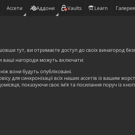
Ассети
Аддони
Vaults
Learn
Галерея
шовши тут, ви отримаєте доступ до своїх винагород без
и ваші нагороди можуть включати:
 ніж вони будуть опубліковані.
ісу для синхронізації всіх наших ассетів із вашим жорс
омісяця, показуючи своє ім’я та посилання поруч із кно