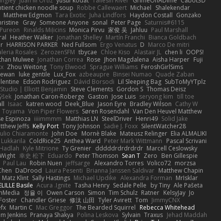
angley
Juan M Ortiz
yusuf kodat
Taliesin River
GrimeOnADime
Cabot3D
ntient chicken noodle soup
Robbe Callewaert
Michael
Shalekendar
Matthew Edgmon
Tara Exotic
Juha Lindfors
Haydon Costall
Gonzako
ristine
Gray
Someone Anyone
sonal
Peter Page
Saturnis#6115
Pureon
Rinalds Miļicins
Monica Pirvu
家俊 吴
Jahluu
Paul Marshall
ral
Heather Walker
Jonathan Shelley
Martín Franchi
Bianca Goldbach
r
HARRISON PARKER
Ned Fullsom
Ergo Venatus
D
Marco De mitri
aleria Rosales
ZerozenSFM
tbycae
Chloe Kiso
Alastair JL
chen li
OOPS!
than Mulwee
Jonathan Correa
Rose
Jhon Magdalena
Aisha Harper
Fuji
xx
Zhou Weitong
Tony Elwood
Sprague Williams
FeroshGirlSims
hewan
luke gentile
Lux_Fox
azbeaupre
Binsei Numao
Quade Zaban
lentine
Edson Rodriguez
Dávid Borsodi
Lil Sleeping Bag
SubToMyYTplz
Studio | Elliott Benjamin
Steve Clements
Gordon S
Thomas Deisz
ýšek
Jonathan Caron-Roberge
Gaston
Jose Luis
seryong kim
till toe
ll
Isaac
katren wood
Deek_Blue
Jason Eyre
Bradley Wilson
Cathy W
a Toyama
Von Piper Flowers
Søren Rosendahl
Van Den Heuvel Matthew
se Espinoza
iiiimmmm
Matthias LN
SteelDriver
Henri49
Solid Jake
tthew Jeffs
Kelly Port
Tony Johnson
Sadie J. Foxx
SilentWatcher28
iulio Chiaramonte
John Doe
Mornè Blake
Mateusz Relinger
Elia ALMALIKI
 Lukkarila
ColdRice25
Anthea Ward
Peter Mark Wittmann
Pascal Scrivani
Hadlah
Kyle Mitrione
Ty Grenier
dddddrdrdrdrdr
Marcell Ceslowsky
 Wight
幸史 松下
Eduardo
Peter Thomson
Sean T
Zero
Ben Gillespie
Paul Lau
Robin Nuen
jeffsarge
Alexandro Torres
Volico72
morzsa
Chen
DaDrood
Laura Pesenti
Brianna Janssen Saldivar
Matthew Chapin
Matz Klint
Sally Hastings
Michael Updike
Alexandra Forman
MrIsklar
LILLE Basile
Acura .Ignite
Tasha Henry
Sedale Pelle
by Tiny
Ale Pašeta
onMedia
정율 이
Owen Carson
Simon
Tim Schulz
Ratner
KelsyJay
Jo
 Foster
Chandler Griese
修汰 山田
Tyler Avirett
Tom
JimmyCNX
fx
Martin C
Mac Greggor
The Bearded Squirrel
Rebecca Whitehead
m Jenkins
Pranaya Shakya
Polina Leskova
Sylvain
Traxus
Jehad Maddah