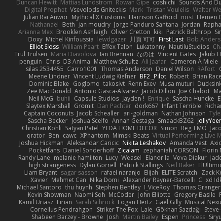
Duncan Hewitt
Mattias Lundstrom
Rowan Gipe
coshichi
Sounds And D
Digital Prophet
Vsevolods Gniteckis
Mark
Tristan Voulelis
Walter We
Julian Rai Anwor
Mythical X Customs
Harrison Gafford
nost
Hemen G
Nathanaël
Beth
jan moudry
Jorge Panduro Santana
Jordan
Rapha
Arianna Mex
Brooklen Ashleigh
Oliver Cretton
kiki
Patrick Balthrop
Si
Doxy
Michel Kinfoussia
lewdgazer
川頁 可可
First Last
Bob Ander
Elliot Sloss
William Peart
Effex Talon
Lukatonny
NautiluStudios
Ch
Trul Trulsen
Maria Diavolova
Ian Brennan
なのは
Vincent Gates
Jakub 
penguin
Chris
D3 Anima
Matthew Schultz
Ali Jaafar
Cameron A Miele
silas 2534455
Carro1001
Thomas Anderson
Daniel Wilson
RAfort
Meene Lindner
Vincent Ludwig Kiefner
BF2 _Pilot
Robert
Brian Rac
Dominic Blake
Goglomo
takoslvt
Renn Exev
Musa muturi
Ducksin
Zee MacDonald
Antonio Gasca-Alvarez
Jacob Dillon
Joe Chabot
Ma
Neil McG
buhii
Capsule Studios
Jayden !
Enrique
Sascha Huncke
E
Slaytex Marshall
Gromit
Dan Pachter
dork667
Infant Terrible
Richa
Captain Coconuts
Jacob Schealler
ari-goldman
Nathan Johnson
Tyle
Sascha Becker
Joshua Scelfo
Annah Gestaga
SmaackBZ62
JollyYee
Christian Kohli
Satyan Patel
YEDA HOME DECOR
Simon
Reg_LMO
Jac
qrator
Ben
cawc
XPhantom
Mimski Beats
Virtual Performing Live 
Joshua Hickman
Aleksandar Caricic
Nikita Leshakov
Amanda Vest
Axi
Pocketfans
Daniel Sonderhoff
Zicalam
zephaniah CORSON
Florin
Randy Lane
melanie hamilton
Lucy
Weasel
Elanor la
Vova Diakur
Jad
high strangeness
Dylan Gorrell
Patrick Stallings
Neil Baker
ElUltim
Liam Bryant
sagar sasson
rafael naranjo
Elijah
ELITE Scratch
Zack K
Xavier
Mehmet Can
Nika Domi
Alexander Rayner-Barcelli
C
xd Id
Michael Santoro
thu huynh
Stephen Bentley
I_ViceRoy
Thomas Granger
Kevin Showman
Naomi Soh
McCoder
John Elliotte
Gregory Basile
Kamil Uriasz
Lirian
Sarah Schrock
Logan Hertz
Gaël Gilly
Musical Nex
Cornellus Pendrahgon
Striker The Fox
Lale
Gökhan Sazdağı
Steve
Shabeen Barzey - Browne
Josh
Martin Bailey
Espen
Princess
Sir