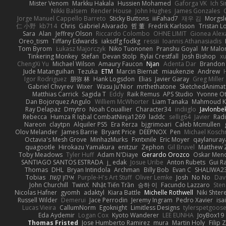
Mister Venom
Markku Hakala
Hussien Mohamed
Gaforga VK
Ich S
Nikki Balsem
Render House
John Hughes
James Gonzales
Jorge Manuel Cappello Barreto
Sticky Buttons
iiiFahad7
재우 김
Morgsl
仁 小野
kb714
Chris
Gabriel Alvarado
哲 董
Fredrik Karlsson
Tristan L
Sara
Alan
Jeffrey Olson
Riccardo Colombo
OHNE LIMIT
Gionea Alex
Oreo_tism
Tiffany Edwards
iaksdfg fodkg
ressii
Ioannis Athanasiadis
Tom Byrom
Łukasz Majorczyk
Niko Tuononen
Pranshu Goyal
Mr Malo
Tinkering Monkey
Stefan
Devan Stolp
Rylai Crestfall
Josh Bishop
xu
ChengXi Yu
Michael Wilson
Amaury Faucon
Njan
Adenta Dar
Brandon 
Jude Matanguihan
Tezuka
ETM
Marcin Biernat
miaukenzie
Andrew
Igor Rodriguez
朋弥 林
Hank Logsdon
Elias
Javier Garay
Greg Miller
Gabriel Chvyrev
Wixer
Wasu Ju'Nior
mrthethatone
SketchedAnimat
Matthias Carrick
Sagida T
Eddy
Raik Remus
APS Studio
Yvonne Ot
Dan Bojorquez Angulo
Williem McWhorter
Liam Tanaka
Mahmoud K
Ray Delapaz
Dmytro
Noah Couallier
Character34
indiiglo
Javlonbe
Rebecca
Humza R Iqbal CombatNinja1269
laddc
sellig64
Javier
Radi
Nareon
claytpn
Alquiler PS5
Era Rerza
bjgrimoari
Caleb Mcmullen
Olov Melander
James Barrie
Bryant Price
DEEPNOX
Pen
Michael Kosc
Octavia's Mesh Grove
MinhazMurks
Fxntxnile
Eric Moyer
qaylanuray
quagootle
Hirokazu Yamakura
enitzur
Zephon
Gil Bruvel
Matthew 
Toby Meadows
Tyler Huff
Adam N'Diaye
Gerardo Orozco
Oskar Men
SANTIAGO SANTOS ESTRADA
j_ edak
Josue Uribe
Anton Rubets
Gui R
Thomas
DHL
Bryan Intindola
Archman
Billy Bob
Evan C
SHALIWA2
Tobias
אילון קשת
Purple-H's Art Stuff
Oliver Lemke
Josh
No No
Dav
John Churchill
TwinX
Nhật Tiến Trần
승하 이
Facundo Lazzaro
Sten
Nicolas Hafner
gyomh
adaktyl
Kiara Battle
Michelle Rothwell
Niki Shter
Russell Wilder
Demerui
Jace Perrodin
Jeremy Ingram
Pedro Xavier
isa
Lucas Vieira
CallumNorm
Egoknight
Limitless Designs
tylerspetgoos
Eda Aydemir
Logan Cox
Kyoto Wanderer
LEE EUNHA
JoyBox19
Thomas Fristed
Jose Humberto Ramirez
mura
Martin Holy
Filip 