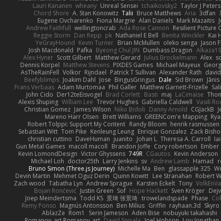
Lauri Kananen
wheany
Unreal Sensei
tchaikovsky2
Taylor J Peters
Chord Shore
A. Stan Konowitz
Talii
Bruce Matthews
Aria
3dfan
Eugene Ovcharenko
Fiona Margrie
Alan Daniels
Mark Mazaitis
J
Andrew Faithfull
wellingtoncrab
Ada Rose Cannon
Resilient Pictur
Reggie Storm
Dan Repp
pk
Nathaniel E Bell
Benita Winckler
Kai 
YeGrayHound
Kevin Turner
Brian McMullen
oleko senga
Jason 
Josh Macdonald
Pafka
Byeong Chul JIN
Dumbass Dragon
Alkaza1
Alex Hyner
Scott Gilbert
Matthew Gerard
Julius Brockelmann
Alex
so
Dennis Korpel
Matthew Stevens
PIXDES Games
Michael Mayeux
Georg
AsTheRainFell
Volkor
Rijndael
Patrick T Sullivan
Alexander Rath
davi
Beefyblimps
Joakim Dahl
Jose
BingusGringus
Dale
Sid Brown
Jānis
Frans Verbaas
Adam Murtomaa
Phil Galler
Matthew Garnett-Frizelle
Sal
John Cido
Der12teEisvogel
Brad Corlett
Basti
maj
LaCimaise
Thom
Alexis Shuping
William Lee
Trevor Hughes
Gabriella Caldwell
Vasili R
Christian Gomez
James Wilson
Niko Bidoli
Danny Arnold
CGJackB
J
Mareno Harr Olsen
Brett Williams
GREENCom'e Mapping
Rya
Robert Tolppi: Support My Content
Randy Bloom
henrik rasmussen
Sebastian Witt
Tom Pike
Kenleung Leung
Enrique Gonzalez
Zack Bish
christian cuttino
DaveHuman
juanito
Johan L
Theresa A. Carroll
Ia
Gun Metal Games
macoll macoll
Brandon Joffe
Cory robertson
Ember
Kevin LomondDesign
Victor Ghyssens
749R
CGautos
Kevin Anderson
Michael Loh
doctor25th
Larry Jenkins
sv
Andrew Lamb
Hamad
r
Bruno Simon (Three.js Journey)
Michelle Ma
Ben
glassapple 325
W
Devin Martin
Mehmet Oguz Derin
Quinn Kowitt
Lee Stranahan
Robert W
Zach wood
Tabatha Lyn
Andrew Sprague
Karsten Eckelt
Tony
VolkEnV
Bojan Rončević
Justin Green
Sof
Hope Hackett
Sven Kröger
Dej
Joep Meindertsma
Todd KS
景琦 张景琦
trowelandspade
Phase
Col
Remy Ponso
Magnús Antonsson
Ben Milius
Griffin
rayhaan.3d
Skyro
AblazZe
Rom1
Serin Jameson
Aden Bise
nobuyuki takahashi
Romanov_art Romanov_art
David Sopala
Joel Hobson
Lou Jonathan