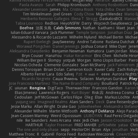
Kamila Novakova Tereza Nemcova
Wogan May
NefaroX
Stanley Chen
Paola Avanzo
Sarah
Philipp Krombusch
Anthony Rosbottom
Dani
Alexander Levenson
James
Ma. Cristina Risoli
Yota chiba
Dean Simon
Tim Winkelmann
Joel Green
Cody Chow
Miguel Mendez
Mario E
Heriberto Reinoso Gallegos
Elena T
Strogg
DaskalosBCE
Maniac
Tabia Lourenco
Redlion
HeyoNSFW
Darry
Wojciech Świątkiewicz
Ja
Beefree
治英 矢島
Caleb Simmons
Nathan
baitham i
Maet
Jean
Iulian-Eduard Varvara
Jack Plummer
Temple Simpson
Jonathan Diaz
Ja
Alessandro & Riccardo Lazzarin
Wilhelm Nylund
Michael Bertin
Michael
Rupert Eveleigh
JaaySweeney
Andrei Tabone
Ruslana Dutchak
Worawut Pongchen
Daniel Jennings
Joshua Conard
Mike Dyer
Jere
Aleksandra Davydenko
Benjamin Newman
Kumatora
Liam Jordan
Mas
Bryn Couser
HanaYou
Hakar Kerarmor
Elric Chen
Michelle Hiro
William Bergen II
Slompy
yotpak
Morgan
Ximo Llopis Barber
Piero
Nicolas Ocheda
Clemente Gonzalez
Sean McSharry
Jack Palmstrom
Dennis Torosyan
Brian Dolan
Cameron Koch
Xavier Caliz
Zach Robyn
Alberto Ferrer Lara
Edo Salvej
Pzit
✧ 𝔪𝔞𝔯𝔦 ✧
eeee
Aurora Nights 
Ricardo Negrete
Саша Ячмень
Solacen
Martynas Gurskas
Play
Jose Francisco Martinez
The Name Brand Company
Bouillard
Patrick Ry
JC
uiiunan
Rongina
DigiTaco
Thierwaechter
Francois Gandon
Aaron 
Elias Jimenez
Lawrence Rogers
Kurt Boyer
Risk 📀
Andreea Cosma
Cedoulain
Jeff McGowan
Carlos Filipe
Oleg
Elsie
Markus Löchte
An
yuijung seo
Imagined Realms
Alani Sanders
Deck
Dane Reisenbigle
Jesse Marku
Allan Wright
Drake Gao
Julileeheehee
Aleksandra Stefano
Alexander Wilhelm
Martin Wittfooth
Anthony F DeMarco
Alejo Parad
Jean-Cassien Marmey
Weird Oposssum
LIUBOYAN
Raul Perez Delgad
nile
Ike Saunders
Aves Arcana
inex
Jedi Chen
Jaxson Crookston
E
HARTHUR
Taylor Freeman
FRED MAHER
prfctwhite
yataa
Chri
The one and only phase
sepp
HectorOH
Brian
Alyx
Jonathan
Ver
Matthew Tronc
R
Gabirél
Force Feed
Radosław Wieczorek
CineArtOhio