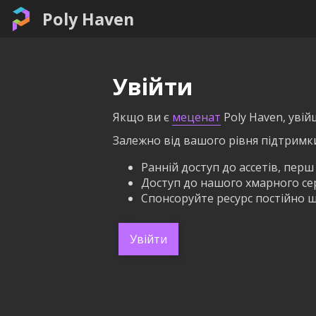
Poly Haven
Увійти
Якщо ви є
меценат
Poly Haven, увій
Залежно від вашого рівня підтримк
Ранній доступ до ассетів, перш
Доступ до нашого хмарного серв
Спонсоруйте ресурс постійно щ
Увійти