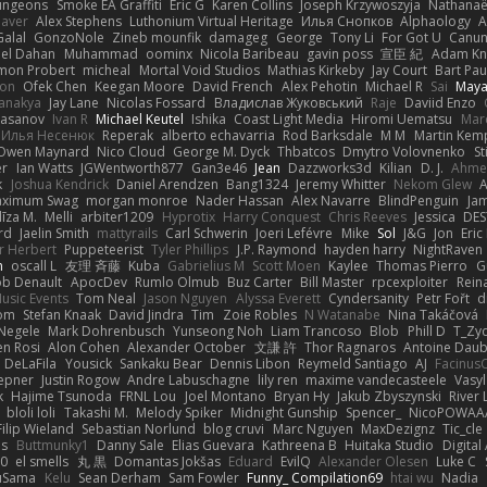
ungeons
Smoke EA Graffiti
Eric G
Karen Collins
Joseph Krzywoszyja
Nathanaël
aver
Alex Stephens
Luthonium Virtual Heritage
Илья Снопков
Alphaology
A
alal
GonzoNole
Zineb mounfik
damageg
George
Tony Li
For Got U
Canu
el Dahan
Muhammad
oominx
Nicola Baribeau
gavin poss
宣臣 紀
Adam Kn
mon Probert
micheal
Mortal Void Studios
Mathias Kirkeby
Jay Court
Bart Pau
son
Ofek Chen
Keegan Moore
David French
Alex Pehotin
Michael R
Sai
Maya
anakya
Jay Lane
Nicolas Fossard
Владислав Жуковський
Raje
Daviid Enzo
Hasanov
Ivan R
Michael Keutel
Ishika
Coast Light Media
Hiromi Uematsu
Marc
Илья Несенюк
Reperak
alberto echavarria
Rod Barksdale
M M
Martin Kem
Owen Maynard
Nico Cloud
George M. Dyck
Thbatcos
Dmytro Volovnenko
St
er
Ian Watts
JGWentworth877
Gan3e46
Jean
Dazzworks3d
Kilian
D. J.
Ahme
k
Joshua Kendrick
Daniel Arendzen
Bang1324
Jeremy Whitter
Nekom Glew
ximum Swag
morgan monroe
Nader Hassan
Alex Navarre
BlindPenguin
Ja
līza M.
Melli
arbiter1209
Hyprotix
Harry Conquest
Chris Reeves
Jessica
DES
rd
Jaelin Smith
mattyrails
Carl Schwerin
Joeri Lefévre
Mike
Sol
J&G
Jon
Eri
r Herbert
Puppeteerist
Tyler Phillips
J.P. Raymond
hayden harry
NightRaven
n
oscall L
友理 斉藤
Kuba
Gabrielius M
Scott Moen
Kaylee
Thomas Pierro
G
ob Denault
ApocDev
Rumlo Olmub
Buz Carter
Bill Master
rpcexploiter
Rein
Music Events
Tom Neal
Jason Nguyen
Alyssa Everett
Cyndersanity
Petr Fořt
d
om
Stefan Knaak
David Jindra
Tim
Zoie Robles
N Watanabe
Nina Takáčová
 Negele
Mark Dohrenbusch
Yunseong Noh
Liam Trancoso
Blob
Phill D
T_Zyd
en Rosi
Alon Cohen
Alexander October
文謙 許
Thor Ragnaros
Antoine Dau
o DeLaFila
Yousick
Sankaku Bear
Dennis Libon
Reymeld Santiago
AJ
Facinus
epner
Justin Rogow
Andre Labuschagne
lily ren
maxime vandecasteele
Vasyl
k
Hajime Tsunoda
FRNL Lou
Joel Montano
Bryan Hy
Jakub Zbyszynski
River 
bloli loli
Takashi M.
Melody Spiker
Midnight Gunship
Spencer_
NicoPOWAA
Filip Wieland
Sebastian Norlund
blog cruvi
Marc Nguyen
MaxDezignz
Tic_cle
us
Buttmunky1
Danny Sale
Elias Guevara
Kathreena B
Huitaka Studio
Digital
-0
el smells
丸 黒
Domantas Jokšas
Eduard
EvilQ
Alexander Olesen
Luke C
yuSama
Kelu
Sean Derham
Sam Fowler
Funny_ Compilation69
htai wu
Nadia