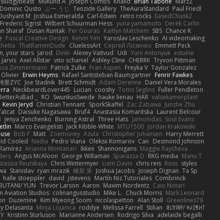
sludgybeast
Mukund A
Joseph Combs
Khalid
Brian Tabone
MarzZ
Dominic Qusto
ぶー うじ
Tenzide Gallery
TheAuraStandard
Paul Friedl
Dushyant M
Joshua Esmeralda
Carl-Edwin
retro rocks
EasedChunk2
Frederic Sigrist
Wilbert Schuurman Hess
yuna yamamoto
Derek Carlin
n Sharaf
Dusan Runtak
Per Gouras
Kaitlyn Matchem
SBS
Chance K
e
Pascal Creative Design
Kelvin Yim
Yaroslav Leschenko
AI videomaking
chetta
ThatRamenDude
CluelessArt
Cергей Лозенко
Emmett Peck
, your stars
Jarod
Dinki
Alexey Vaitvud
Udi
Yurii Antonyuk
estuine
 Jarvis
Axel Allstar
vito schaniel
Ashley Cline
CHERRII
Tryvon Pittman
icia Zimmermann
Patrick Zulke
Fran Aspen
Freyka V
Taylor Gonzalez
 Olivier
Erwin Heyms
Rafael Santisteban Baumgartner
Fenrir Fawkes
時里ZYC
Joe Stadnik
Brett Schmidt
Adam Derenne
Daniel Vera Morales
erra
NeckbeardLover445
Lucian
cooshy
Toms Seglins
Fuller Pendleton
BetterAsBad _
RO
SwunkusSwede
hauke lienau
HAR
valsekamerplant
Kevin Jeryd
Christian Tennant
SporkSkaffel
Zac Zabawa
Junzhe Zhu
fatcat
Daisuke Nagasawa
Bruf4
Anastasia Komaritska
Laurent Belcour
i
Jenya Zenchenko
Burning Astral
Three Hats
Jamonidas
Soul Evans
etlin
Marco Evangelisti
Jack Kibble-White
MTU1500
Jordan Krakowski
ouse
Bob F
Matt
Zoemoney
Azula
Christopher Johansen
Harry Merrett
uid Cooled
Nadia
Pedro Viana
Oleksii Komarov
Can
Desmond Johnson
 Ramírez
Arianna Montanari
Ikkeii
Shannonigans
Maggie Raycheva
ders
Angus McAloon
George Willaman
Sparazza D
RKG media
Manu T
tassia Reutskaya
Chris Wintermyer
Liam Davis
chris reis
Ross
styles
awa
Stanislav
ryan mrazik
峻辰 朱
Joshua Jacobs
Joseph Dignan
Ta Sp
halle stoeppler
david
jstevens
Martín Niz Tutoriales
Combrinck
IBUTANI/ YUN
Trevor Larson
Aaron
Maxim Nordentz
Caio Notari
 Aviation Studios
colinangusstudio
Mike L.
Chuck Morris
Mark Leonard
on
Duzemine
Kim Myeong Soom
nicolaspetton
Alan Stoll
Greenlines78
y Delasanta
Minja Lojanica
roddye
Melissa Farrell
Stilian
ꌃ꒒ꀎꋪꋪꌩ ꀘꈤꀤꁅꃅ꓄
LY
Kristinn Sturluson
Marianne Andersen
Rodrigo Silva
adelaide begalli