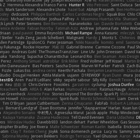
榕樹
Unearthly Interactive
Jay
Joseph McKinnon
지후 이
Rafael Jimenez
Colin L
k Z
Herminia Alexandra Franco Parra
Hunter R
Vito Petrović
Saint Deluca
Se
ds
Mark Sanderson
Alexandre Lhote
hazel bat
Abhijit Prasanth
Ben Hoffman
psley
dvdcusick
Philippe Bartholi
Carlos Cardenas Negro
Squak Box
Chlo Ch
Mayo
Michael Hirschfelder
Joshua Palfrey
A
Maximino Huertas Vila
Shansen
ck Lynch
Peter Siemens
Ben Berntsen
Nananekoko
Ian
Davide Bortoletti
Co
Fenice Ardente
Fabian Norrby
Fatimah Aziz
Andrew
Johanna Fate
Mike Webe
driaan
paul paviot
Emma Reynolds
Michael Rampe
Anna Kasunic
mleczyk
V
 Stetler
Yashi Zeng
Jacob Schelbert
Malignant
Hardy
J
Moritz S.
Chihirios
E
Allen Partridge
EpsilonCG
Peter Jessiman
Nikki Navaille
komito
emil
Sainteti
my Fukunaga
Rockie Hoerter
鸿彬 邱
Gabriel Brenne
Carmine Ciccone
Paul S
anyao
Andreas Gohl
TheThomasTrainzUser
Line Ulv
John Dreessen
David Va
naka
Yandong
Supachai Chanarittichai
Leonard Rio
Ben Seaman
Axis Design 
 Perez
Anthony Simuel
astroblur
Erik Miller
Fred Vollmer
Jeff Kissel
Martin B
John Daineusaure
Bas Peeters
Sascha Donie
Marvin W Parker
Patrick
Zach Ba
Fizzle
Lukas Ess
andrea cerini
Keerthi Pachala
Benjamin Learmonth
Claudi
Studio
Dougal Henken
Attila Malarik
uujann
D1REW00F
Ryan Dunn
mura
Jo
testDS
Aren
Paul R LeBlanc
vikky
sepehr sabour
Silly Killy
Benoît Texier
Ma
an
Keu
皓欽 涂
Chris DeVere
Foxokles
garzatron
cyclump
Joshua Dunfee
G
Mceachern
kath
AREA 6
Alan Farkas
Humoud Al-Amiri
Rasmus Hauge
Arlene
Dan Greenheck
Annette Pew
Stories Beyond The Borders
Spark PJ
Mohamad 
ton Howell
Alexander Adelmann
Spirit-Rush
Moritz Schmidtchen
Liam
Derek
r
Tim O'Bryan
Jason Cuthbertson
Zerina Cmajcanin
FabFab
Robert A Lohaus
va
Bernard Landgraf
Daan Bootsma
Jennifer "daysparrow" Harlan
Kuan lun 
a
Alejandro Soriano
中村秀人
Agnieszka Marut
Jacob apple
Philip Windecker
o
Kazuya Yamanaka
Zuzana Hudecova
Tell David Evensen
Daria Udachina
DE
wos
Miroslav Hudec
Davebb933
landon dehart
Parker Wheeldon
Gas Sessi
stopher Bradley
Joe Rivera
Malte Schweitzer
Roman Kaelin
Isabella
Erickson
batim
Clay T
Reiten Cheng
Joykk
Sonia domenech garcia
Lucy Vu
Sammy Side
Sabrina Munley
Jeroen Bekkers
Rodrigo Terrazas
Yael Ghusoun
Aaron
Ada