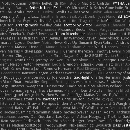
Molly Footman
大重生-TheRebirth
RSH__studio
Mat
S C
Cailrdar
PYTHA La
Xatonym
Barney
Sethesh
blendFX
Petr O
Michael Vick
Seth // Gone Indie, Bro
eff
The Sarah Hirsch
Paul Dolzall
Wolf Daw
kyleboze
Taylor Galen Kadee
St
e Company
Almighty Laxz
Jonathan Brandt
Szabolcs Dombi
Jose Nario
ELITEC
Honeck
Íkara
Psychosadistic
Algot Nordström
Trag1cHaze
KaiCee
Kurt Wils
Ferguson
Arrangemonk
Wesley Scafe
scott bilby
Victor
George e Chianese
B
996
jAde
Lea Seidman Hernandez
Alexander Becker
Oscar Vargas
sastun19
tiris
Teneka B.
Dale Schwiesow
Thom Rittenhouse
Marcin Ignac
Martinotti
B
e Giagias
arash tirgari
Ryan Dening
Tim Warnock
Steven
Deadlyblack
Lupo
d mares
Nayden Dochev
Moira
Never Give Up
Sunamii
Ryan Rohrer
Andrew 
 Circenis
Masashi Ueda
Bill Kinnon
Max Topham
Austin Walzl
Hannes
Rens 
iven
Markus Michael Egger
Andrew
J
Caramel the Vixen
Timothy J. Aveni
Mot
 Bakker
Chogang
Jason Pielak
Tiran Dagan
Claude GIROLET
Darian Smith
J
odriguez
David Beneš
Jeremy Brouwer
Erik Dodolović
Paulo Henrique
Hoodw
eremy Nelson
Anton Heymann
Leo S
Brendon Padjasek
Evan Tillett
Bryan Ap
n Bell
Xcrow
Pedro Javier Somoza Hernando
Paul Klingberg
Olivié Bouchard
Greenheart
Ransom Bergen
Andreas Wetter
Edomod
PD100 Academy of Ar
op
Rouge guy
brandon dudley
Joel Gordils
GadFlight
Charles Herrmann
Just
in Black
Einarr
Volatility
Stephen Smith
joshy west xoxo
Łukasz Pawłowski
An
Sage Himeros
Sweeper3D
Bruno Yudi
Daddios Studios
Aleksey Pollack
Lot
dusan tomas
Jegregg
Travis Lemieux
Philipp T
David Pulcifer
Thomas Elliott
endered_pixel
der_mihi
Worked Wood
Alan Figg
Matias Dubos
BigWhiteLio
oof
Maxime Detournière
Rayscaper
Chris Dickson
idkdude
성익 김
Piotr
JS
hitehead
kocat
Grawlix
Hampus Linden
Alex Vega
orestis picard
S Waugh
aderland
Raizzer47
Pablo Portal
Viktoriya
MisterBKWolf
שי יעקוב
DerHitsch
W
vo
JRichardGaming
fatalmuffin
Sharp
movies byevan
Ayleen
Adam Hutchins
in Lohaus
atoves
Dan Goddard
Loo Cypher
Adrian Haugseng
TheSmallGac
Rain
Violetta Radkevich
Chris
Philip Spiessberger
Bryce Powell
BladedBadg
ruffles
Nathan Stoltzfoos
Freddy Sghetti
Nick Jainschigg
Siyouardi
passivest
Bertrand RIVEILL
Cocheta
Michael Witmann
Marco Vizcaino
Christoph Letma