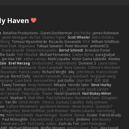
ly Haven
e
BetaFive Productions - Daren Dochterman
Eric Perley
James Robinson
o
Javier Meseguer de Paz
Charles Tigner
Scott Wheeler
Eelco Dolstra
a Wong
Tomasz Wyszolmirski
Riccardo Giovanetti
fr54
William Schilthuis
thien Dulk
Miguelaxa
Takuya Sawatari
Peter Moonen
ambientCG
s
Frank Grande
Denys Holovyanko
Bernd Schmidt
Brendon Porter
dhe Gashi
Petr Hloušek
Michael Fernandez
Caitlyn Byrne
paragsatyal
Jen Hao Yeh
esther carney
Mark Lopatka
Victor Gama Sabbithi
Alexlee
dale
Erel Herzog
OroborosNZ
RaptorBricks
Domenic S
Laura Ganis
Alexander Bachvarov
Evan Campbell
Rene Gansen
Clifford A Worsham
 Piboontum
Patrick Lowry
Richard Wright
kiky
John Moon
Francis Boyle
on Lai
Bernd Dully
Satoshi Yamasaki
Doug Auerbach
fengquan wang
ng Apuy
Liam Beck
AuroranFilms
Just Gollor
Glyn Wolf
亮作 淡波
Tawny Tomsen
Andy Hickmott
Mikayla
Hiroshi Saito
Steve Hurley
ias
Stareagle
BunnyCyclops Bunny
J.C.
Jason Scott
Jacob Larson
lan Camerer
Toby Yoda
Thater
Hazel Quantock
Neil Blakey-Milner
ewald
Stephan S
Matt Allen
Paul Schicketanz
Norimichi Sano
DGagster
er
Yan Shi
Ulrich Woehr
Chris Li
Zachary Capalbo
Kelly Johnson
paw
Catface Meowmers
gardeninn thomas
Istvan Kozma
QuesoGr7
o Villagomez
Mark Hoffman
Josh Roenker
Martin Lukačka
AaronFung
lms
Rémi Verschelde
Ryan Reisiger
SizeKivit
Stymie
Dustin
Patrick Brady
Q
Paul Mcloughlin
DaLivelyGhost
Lose Pacific
Jimikimo
Ben Bosma
Hexdrake's Art
Ted Curtis
nullinc
Zach du Toit
John Partington
RAME
Michael Whiteside
Wolfer Moyens
Arturo Leone
Pete
Alex Harvill