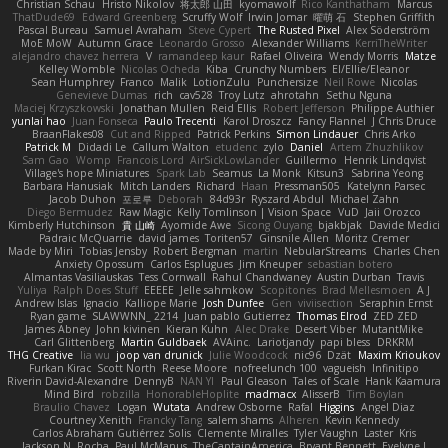
Christian Schau
Hristo Nikolov
将太郎 山田
kyomawolf
Rico Kanthatham
Marcus
ThatDude69
Edward Greenberg
Scruffy Wolf
Irwin Jomar
曜萌 石
Stephen Griffith
Pascal Bureau
Samuel Avraham
Steve Cypert
The Rusted Pixel
Alex Söderström
MoE MoW
Autumn Grace
Leonardo Grosso
Alexander Williams
KerriTheWriter
alejandro chavez herrera
V
ramandeep kaur
Rafael Oliveira
Wendy Morris
Matze
Kelley Womble
Nicolas Ocheda
Kiba
Crunchy Numbers
El/Ellie/Eleanor
Sean Humphrey
Franco
Malik
LotionZulu
Punchersize
Neil Rowe
Nicolas
Genevieve Dumas
rich
cav528
Troy Lutz
ahrotahn
Sethu Nguna
Maciej Krzyszkowski
Jonathan Mullen
Reid Ellis
Robert Jefferson
Philippe Authier
yunlai hao
Juan Fonseca
Paulo Trecenti
Karol Droszcz
Fancy Flannel
J Chris Druce
BraanFlakes08
Cut and Ripped
Patrick Perkins
Simon Lindauer
Chris Arko
Patrick M
Didadi Le
Callum Walton
etudenc
zylo
Daniel
Artem Zhuzhlikov
Sam Gao
Womp
Francois Lord
AirSickLowLander
Guillermo
Henrik Lindqvist
Village's hope Miniatures
Spark Lab
Seamus
La Monk
Kitsun3
Sabrina Yeong
Barbara Hanusiak
Mitch Landers
Richard
Haan
Pressman505
Katelynn Parsec
Jacob Duhon
포로루
Deborah
84d93r
Ryszard Abdul
Michael Zahn
Diego Bermudez
Raw Magic
Kelly Tomlinson | Vision Space
VuD
Jaii Orozco
Kimberly Hutchinson
貴 山崎
Ayomide Awe
Sicong Ouyang
bjakbjak
Davide Medici
Padraic McQuarrie
david james
Toriten57
Ginsnile Allen
Moritz Cremer
Made by Miri
Tobias Jensby
Robert Bergman
martin
NebularStreams
Charles Chen
Anxiety Opossum
Carlos Esplugues
Jim Kneuper
sebastian botero
Almantas Vasiliauskas
Tess Cornwall
Rahul Chandwaney
Austin Durban
Travis
Yuliya
Ralph Does Stuff
EEEEE
Jelle sahmkow
Scopitones
Brad Mellesmoen
A J
Andrew Islas
Ignacio
Kalliope Marie
Josh Dunfee
Gen
viviisection
Seraphin Ernst
Ryan game
SLAWWNN_ 2214
Juan pablo Gutierrez
Thomas Elrod
ZED ZED
James Abney
John kivinen
Kieran Kuhn
Alec Drake
Desert Viber
MutantMike
Carl Glittenberg
Martin Guldbaek
AVAinc.
Lariotjandy
papi bless
DRKRM
THG Creative
lia wu
joop van drunick
Julie Woodcock
nic96
Dzät
Maxim Krioukov
Furkan Kirac
Scott North
Reese Moore
nofreelunch 100
vagueish
Infinitipo
Riverin David-Alexandre
DennyB
NAN YI
Paul Gleason
Tales of Scale
Hank Kaamura
Mind Bird
robzilla
HonorableHoplite
madmacx
AlisserB
Tim Boylan
Braulio Chavez
Logan
Wutata
Andrew Osborne
Rafal
Higgins
Angel Diaz
Courtney Xenith
Francky Tang
salem shams
Alheren
Kevin Kennedy
Carlos Abraham Gutiérrez Solis
Clemente Miralles
Tyler Vaughn
Laster
Kris
Jackson N. Rocha
Paul McManus
TheCaptainAmerica
Bryant Bennett
Evelyne I