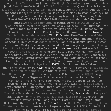
Stefan Scotzniovsky
Hieu Tran
新之助 佐々木
Armin Bauer
Konrad Wantrych
E Barrios
Jack Malone
Harry Jumaidi
에이지
Eylül Solakoğlu
my moon, your stars
Jarod
Dinki
Alexey Vaitvud
Udi
Yurii Antonyuk
estuine
Queen Sitra
Fy Hy
Jack
Jacob Mars
Shaquita Puckett
Danning Lu
LunaLoutre
Andre Olivier
Andrew Rhyne
Dane Sands
Jdnbyd
William Parry
Zak Jarvis
Axel Allstar
vito schaniel
Ashley Cline
CHERRII
Tryvon Pittman
Heli Aldridge
jerry biggs jr
JakkeN
Anthony Castillo
Nikolai Strelioff
RYDBRG PHOTOGRAPHY
Yogev Levy
Abdullah Alshammari
Thomas Steele
Alicia Zimmermann
Patrick Zulke
Fran Aspen
Freyka V
Taylor Gonzalez
Trevor Seitz
Aaron
Eva Eoska V
Williscool
Here4StuffAndAllThat
Zoltán Simon
Londolan
Cedric Wurm
Max King
CucuZulu
Radosław Bela
Loris Olivier
Erwin Heyms
Rafael Santisteban Baumgartner
Fenrir Fawkes
MaddieMooMoon
shuhao wang
WorldBLD
Artet
Drew Tanner
Navid Eshaq
Aubin Nicoleau
Blandine Ducrocq
JewelEyed
ANDY
Anton Friedman
時里ZYC
Joe Stadnik
Brett Schmidt
Adam Derenne
Daniel Vera Morales
Mattias Eriksson
le-cds
Jamie Oakley
Shihan Barbee
Brenden Cameron
Jay Hart
Lourens Lessing
Dominique Fitzgerald
Federico Bagarolo
Eon Valterra
NeckbeardLover445
Lucian
cooshy
Toms Seglins
Fuller Pendleton
Eduard Marsinyac
Matthew J Clarke
Danny Dimbleby
Thomas Lloyd
clenhart
Ben Wilson
minkis kim
Manenblack
Martten Maasik
Edward Maxym
BetterAsBad _
RO
SwunkusSwede
hauke lienau
HAR
valsekamerplant
Cemile Høyer
Viviane Souza
Meredith Jones
Van Gun
Brittany Martin
Robyn Roach
Kai Wu
Carr Simpson
Mike Galland
Brian Eichenberger
Syl Pu
Kevin Jeryd
Christian Tennant
SporkSkaffel
Zac Zabawa
Junzhe Zhu
nate arnold
Flynn Duniho
Pietro Piemontese
Ronnie Barnett
Todd Bennion
SpacePuffle
Tristan Fogle
Spec
Peter G
rayryeng
鸝瑩 魏
Craig Smith
fatcat
Daisuke Nagasawa
Bruf4
Anastasia Komaritska
Laurent Belcour
Kenneth Simmons
Amir Mansour
Joaquim Vergara
Lizbeth
Dakota Klatt
Bryn Morrison-Elliott
Mana
Simeon Milkov Velchevsky
Camille De Bastiani
Jenya Zenchenko
Burning Astral
Three Hats
Jamonidas
Soul Evans
Carlos Javier
Silverelitist
Dane Bucao
Salomé Lagarde
Patricio Torres
Clara Truchsess
Chantal LeBlanc
Garrett Calloway
nøixzy
Nicholas Day
Svetlin
Marco Evangelisti
Jack Kibble-White
MTU1500
Jordan Krakowski
Juuso Sipilä
SofaKing42
Frank
Jermaine Dawson
Chen Huang
Étienne Pikatoff
Sri Sonti
Bassy's Games
Bailey Rosenthal
George Luna
JEFF
Plane2House
Bob F
Matt
Zoemoney
Azula
Christopher Johansen
Harry Merrett
Respectable Studios
Phil Wilt
Dmitry Sorokin
Cookymine
Daniel Dias
Pixi_lab
MD1
Veronica
Rory
Brendan Droppo