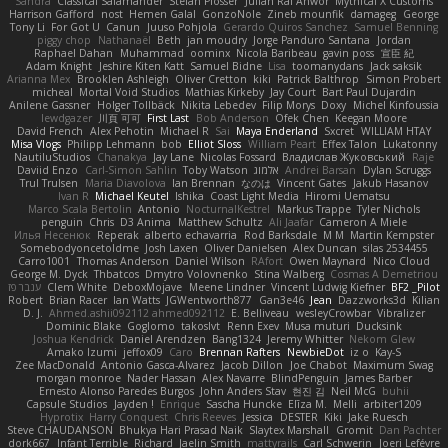
Sandra
Classical Salamander
Stefan Plösser
Julian Rai Anwor
Mythical X Customs
Harrison Gafford
nost
Hemen Galal
GonzoNole
Zineb mounfik
damageg
George
Tony Li
For Got U
Canun
Juuso Pohjola
Gerardo Quiros Sanchez
Samuel Benning
piggy chop
Nathanaël
Beth
jan moudry
Jorge Panduro Santana
Jordan
Raphael Dahan
Muhammad
oominx
Nicola Baribeau
gavin poss
宣臣 紀
Adam Knight
Jeshire Kiten Katt
Samuel Bidne
Lisa
toomanydans
Jack saksik
Arianna Mex
Brooklen Ashleigh
Oliver Cretton
kiki
Patrick Balthrop
Simon Probert
micheal
Mortal Void Studios
Mathias Kirkeby
Jay Court
Bart Paul Dujardin
Anilene Gassner
Holger Tollbäck
Nikita Lebedev
Filip Morys
Doxy
Michel Kinfoussia
lewdgazer
川頁 可可
First Last
Bob Anderson
Ofek Chen
Keegan Moore
David French
Alex Pehotin
Michael R
Sai
Maya Enderland
Sxcret
WILLIAM HTAY
Misa Vlogs
Philipp Lehmann
bob
Elliot Sloss
William Peart
Effex Talon
Lukatonny
NautiluStudios
Chanakya
Jay Lane
Nicolas Fossard
Владислав Жуковський
Raje
Daviid Enzo
Carl-Simon Sahlin
Toby Watson
אלמוג
Andrei Barsan
Dylan Scruggs
Trul Trulsen
Maria Diavolova
Ian Brennan
なのは
Vincent Gates
Jakub Hasanov
Ivan R
Michael Keutel
Ishika
Coast Light Media
Hiromi Uematsu
Marco Scala Bertolin
Antonio
NocturnalKestrel
Markus Trappe
Tyler Nichols
penguin
Chris
D3 Anima
Matthew Schultz
Ali Jaafar
Cameron A Miele
Илья Несенюк
Reperak
alberto echavarria
Rod Barksdale
M M
Martin Kempster
Somebodyoncetoldme
Josh Laxen
Oliver Danielsen
Alex Duncan
silas 2534455
Carro1001
Thomas Anderson
Daniel Wilson
RAfort
Owen Maynard
Nico Cloud
George M. Dyck
Thbatcos
Dmytro Volovnenko
Stina Walberg
Cosmas A Demetriou
ענבר פז
Clem White
DeboxMojave
Meene Lindner
Vincent Ludwig Kiefner
BF2 _Pilot
Robert
Brian Racer
Ian Watts
JGWentworth877
Gan3e46
Jean
Dazzworks3d
Kilian
D. J.
Ahmed.ashii092112 ahmed092112
E. Belliveau
wesleyCrowbar
Vibralizer
Dominic Blake
Goglomo
takoslvt
Renn Exev
Musa muturi
Ducksink
Joshua Kendrick
Daniel Arendzen
Bang1324
Jeremy Whitter
Nekom Glew
Amako Izumi
jeffox09
Caro
Brennan Rafters
NewbieDot
iz o
Kay-S
Zee MacDonald
Antonio Gasca-Alvarez
Jacob Dillon
Joe Chabot
Maximum Swag
morgan monroe
Nader Hassan
Alex Navarre
BlindPenguin
James Barber
Ernesto Alonso Paredes Burgos
John Anders Stav
현진 김
Neil McG
buhii
Capsule Studios
Jayden !
Enrique
Sascha Huncke
Elīza M.
Melli
arbiter1209
Hyprotix
Harry Conquest
Chris Reeves
Jessica
DESTER
Kiki
Jake Ruesch
Steve CHAUDANSON
Bhukya Hari Prasad Naik
Slaytex Marshall
Gromit
Dan Pachter
dork667
Infant Terrible
Richard
Jaelin Smith
mattyrails
Carl Schwerin
Joeri Lefévre