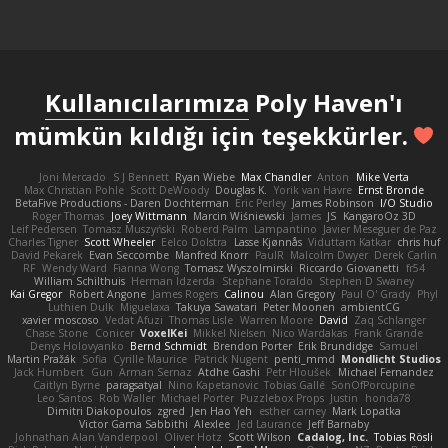
Kullanıcılarımıza
Poly Haven'ı
mümkün kıldığı için teşekkürler.
Joni Mercado
S J Bennett
Ryan Wiebe
Max Chandler
Anton
Mike Verta
Max Christian Pohle
Scott DeWoody
Douglas K.
Yorik van Havre
Ernst Bronde
BetaFive Productions - Daren Dochterman
Eric Perley
James Robinson
I/O Studio
Roger Thomas
Joey Wittmann
Marcin Wiśniewski
James
JS
KangaroOz 3D
Leif Pedersen
Tomasz Muszyński
Roberd Palm
Lampantino
Javier Meseguer de Paz
Charles Tigner
Scott Wheeler
Eelco Dolstra
Lasse Kjønnås
Viduttam Katkar
chris huf
David Pekarek
Evan Seccombe
Manfred Knorr
PaulR
Malcolm Dwyer
Derek Carlin
RF
Wendy Ward
Fianna Wong
Tomasz Wyszolmirski
Riccardo Giovanetti
fr54
William Schilthuis
Herman Idzerda
Stephane Toraldo
Stephen D Swaney
Kai Gregor
Robert Angone
James Rogers
Calinou
Alan Gregory
Paul O' Grady
Phyl
Luthien Dulk
Miguelaxa
Takuya Sawatari
Peter Moonen
ambientCG
xavier moscoso
Vedat Afuzi
Thomas Lisle
Warren Moore
David
Zaq Schlanger
Chase Stone
Conicer
VoxelKei
Mikkel Nielsen
Nico Wardakas
Frank Grande
Denys Holovyanko
Bernd Schmidt
Brendon Porter
Erik Brundidge
Samuel
Martin Pražák
Sofia
Cyrille Maurice
Patrick Nugent
penti_mmd
Mondlicht Studios
Jack Humbert
Gun
Arman Sernaz
Atdhe Gashi
Petr Hloušek
Michael Fernandez
Caitlyn Byrne
paragsatyal
Nino Kapetanovic
Tobias Gallé
SonOfPorcupine
Leo Santos
Rob Waller
Michael Porter
Puzzlebox Props
Justin
honda78
Dimitri Diakopoulos
zgred
Jen Hao Yeh
esther carney
Mark Lopatka
Victor Gama Sabbithi
Alexlee
Jed Laurance
Jeff Barnaby
Johnathan Alan Vanderpool
Oliver Hotz
Scott Wilson
Cadalog, Inc.
Tobias Rösli