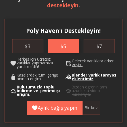
destekleyin
.
Poly Haven'ı Destekleyin!
$
3
$
5
$
7
Herkes için
ücretsiz
Gelecek varlıklara
erken
varlıklar
yapmamıza
erişim
.
yardım edin!
Kasalardaki
tüm içeriğe
Blender varlık tarayıcı
anında erişim.
eklentimiz
.
Bulutumuzla
toplu
Bizden öğrenin
tam
indirme ve çevrimdışı
uzunlukta video
erişim.
kurslarıyla.
Aylık bağış yapın
Bir kez