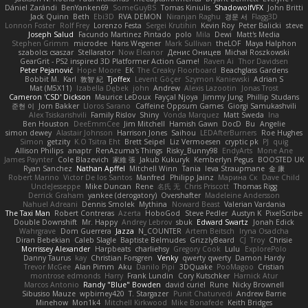
Dániel Zarándi
BenYanken69
SomeGuyBS
Tomas Kiniulis
ShadowolfVFX
John Britti
Jack Quinn
Beth
Ebi3D
RVA DEMON
Niranjan Raghu
경문 서
Flagg3D
Lonnon Foster
Rolf Frey
Lorenzo Festa
Sergei Krutihin
Kevin Roy
Peter Balicki
steve
Joseph Salud
Facundo Martinez Pintado
polo
Mila
Dewi
Matt's Media
Stephen Grimm
microdee
Hans Wegener
Mark Sullivan
theLOF
Maya Halphon
szabolcs csaszar
Stellarator
Now Eleanor
Денис Оницев
Michał Roszkowski
GearGrit - PS2 inspired 3D Platformer Action Game!
Raven Ai
Thor Davidsen
Peter Pejanović
Hope Moore
EK
The Creaky Floorboard
Beachglass Gardens
Bobbit M.
Karl
敦智 紀
Tjoffex
Levent Göçer
Szymon Kaniewski
Adrian S
Mat (M5X11)
Izabella Dębek
john
Andrew
Alexis Lazootin
Jonas Trost
Cameron 'CSD' Dickson
Maurice LeDoux
Fayçal Njoya
Jimmy Jung
Phillip Studans
준현 이
Jorn Bakker
Lloros Sarano
Caffeine Oppsum Games
Giorgi Samukashvili
Alex Tsiskarishvili
Family Rislov
Shiny
Vonda Marquez
Matt Sweda
Ina
Ben Houston
DeeEmmCee
Jim Mitchell
Hamish Gawn
DocD
Bu
Angelie
simon dewey
Alastair Johnson
Harrison Jones
Saihou
LEDAfterBurners
Roe Hughes
Simon
getzity
K.O Tsitra Eht
Brett Seipel
Liz Vermoesen
cryptic pk
PJ
quig
Allison Philips
anaptr
RenAzuma's Things
Risky_Bunny98
EndyArts
Mone Ane
James Paynter
Cole Blazevich
家維 張
Jakub Kukuryk
Kemberlyn Pegus
BOOSTED UK
Ryan Sanchez
Nathan Apffel
Mitchell Winn
Tania
Ieva Straupmane
金 康
Robert Marino
Victor De los Santos
Manfred
Philipp Jainz
Марина Ск
Dave Child
UncleJesseppe
Mike Duncan
Rene
名氏 无
Chris Priscott
Thomas Rigg
Derrick Graham
yankee (derogatory)
Overshafter
Madeleine Andersson
Nahuel Adreani
Dennis Smolek
Mythina
Noward Beast
Valerian Vardania
The Taxi Man
Robert Contreras
Azerta
HoboGod
Steve Pedler
Austyn K
PixelScribe
Double Downshift
Mr. Happy
Andrey Lebrov
sbuk
Edward Swartz
Jonah Edick
Wahrgrave
Dom Guerrera
Jazza
N_COUNTER
Artem Beitsch
Iryna Osadcha
Diran Bebekian
Caleb Slagle
Baptiste Belmudes
GrizzlyBeard
CJ
Troy
Chrisie
Morrissey Alexander
Harpbeats
charliehsy
Gregory Cook
Lulu
ExplorePolo
Danny Taurus
kay
Christian Forsgren
Venky
qwerty qwerty
Damon Hardy
Trevor McGee
Alan Pimm
Aku
Danilo Pipi
3DQuake
PooMagoo
Cristian
montrose edmonds
Harry
Frank Lundin
Cory Kutschker
Harnick Atur
Marcos Antonio
Randy "Blue" Bowden
david curiel
Rune
Nicky Brownell
Sibusiso Mauze
wpbirney420
T. Stargazer
Punit Chaturvedi
Andrew Barrie
Minehow
Mon1k4
Mitchell Kirkwood
Mike Bonafede
Keith Bridges