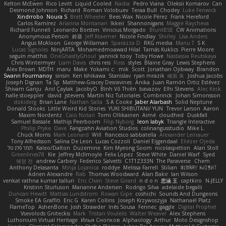
Kelton McEwen
Rico Levitt
Liquid Cooled
Nadia
Pedro Viana
Oleksii Komarov
Can
Desmond Johnson
Richard
Roman Volobuev
Teraa Bull
Chodey
Luke Fenwick
Xindrrobo
Noura S
Brett Wheeler
Bees Wax
Nicole Pérez
Frank Hereford
Carlos Ramírez
Arianna Montanari
Ikkeii
Shannonigans
Maggie Raycheva
Richard Funnell
Leonardo Borsten
Vinicius Morgado
BluntBSE
CW Animations
Anonymous Person
鈴葵
Jeff Kraemer
Nicole Findlay
Shirley
Lisa Anders
Angus McAloon
George Willaman
Sparazza D
RKG media
Manu T
S K
Lucas Signoles
NinjARTA
Mohamedmoawad Hilal
Tamás Kuklics
Pierre Moore
seguin matthis
OneGhastlyGhoul
yannick tooy
Toby Howe
Nastassia Reutskaya
Chris Wintermyer
Liam Davis
chris reis
Ross
styles
Blaine Gray
Lewis Stephens
Alex Brown
MDTH
maru
Make
Yokami c:
mik
Scott
Jonathan Ojibway
Brandon
Swann Fourmanoy
sinsin
Ken Ishikawa
Stanislav
ryan mrazik
峻辰 朱
Joshua Jacobs
Joseph Dignan
Ta Sp
Matthew-Gracey Desravines
Anika
Juan Ramón Ortiz Estévez
Shivam Ganju
Anıl Çaylak
JacobyO
Bình Võ Thiên
bavazov
Elhi Stevens
Alec Keck
halle stoeppler
david
jstevens
Martín Niz Tutoriales
Combrinck
Johan Simonsson
dokiderg
Brian Lane
Nathan Salla
S A Cooke
Jaber Alarbash
Solid Neptune
Donald Stooks
Little Weird Kid Stories
YUKI SHIBUTANI/ YUN
Trevor Larson
Aaron
Maxim Nordentz
Caio Notari
Tomi Ollikainen
Aimé
cloudhed
Duskfall
Samuel Bassale
Mathijs Peerboom
Filip Nyborg
leon labyk
Triangle Interactive
Philip Pryke
Dave
Fangzahn Aviation Studios
colinangusstudio
Mike L.
Chuck Morris
Mark Leonard
Will
francesco sabbatella
Alexander Leinauer
Tony Alfredsson
Salina De Leon
Lucas Cozzoli
Daniel Eijgendaal
Eliézer Ojeda
תמר פלג טל
Kaleo/Dalton
Duzemine
Kim Myeong Soom
nicolaspetton
Alan Stoll
Greenlines78
Kie
Jeffrey McIlmoyle
Felix Lopez
Steve White
Daniel Warf
Syed
혜영 전
andrew Carbery
Federico Salvetti
C1T1Z333N
The Paraverse
Chem
Anthony Delasanta
Minja Lojanica
roddye
Melissa Farrell
Stilian
ꌃ꒒ꀎꋪꋪꌩ ꀘꈤꀤꁅꃅ꓄
Adrien Alexandre
Rab
Thomas Woodward
Alan Bakir
Ian Wilson
venkat rathna kumar talluri
Eric Chan
Steve Girard
n d o n
思涵 王
captkiro
N-JELLY
Kristinn Sturluson
Marianne Andersen
Rodrigo Silva
adelaide begalli
Duncan Hewitt
Mattias Lundstrom
Rowan Gipe
coshichi
Sounds And Dungeons
Smoke EA Graffiti
Eric G
Karen Collins
Joseph Krzywoszyja
Nathanaël Platz
FlameTop
AshenBone
Josh Strawder
Inês Sousa
Fennec
gaggle
Digital Prophet
Vsevolods Gniteckis
Mark
Tristan Voulelis
Walter Weaver
Alex Stephens
Luthonium Virtual Heritage
Илья Снопков
Alphaology
Arthur
Moto Designshop