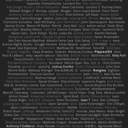
Supachai Chanarittichai
Leonard Rio
Ben Seaman
Axis Design Studio | Elliott Benjamin
Steve Clements
Gordon S
Thomas Deisz
William Bergen II
Slompy
yotpak
Morgan
Ximo Llopis Barber
Piero Perez
Anthony Simuel
astroblur
Erik Miller
Fred Vollmer
Jeff Kissel
Martin Býšek
Jonathan Caron-Roberge
Gaston
Jose Luis
seryong kim
till toe
Nicolas Ocheda
Clemente Gonzalez
Sean McSharry
Jack Palmstrom
John Daineusaure
Bas Peeters
Sascha Donie
Marvin W Parker
Patrick
Zach Ball
Isaac
katren wood
Deek_Blue
Jason Eyre
Bradley Wilson
Cathy W
Dennis Torosyan
Brian Dolan
Cameron Koch
Xavier Caliz
Zach Robyn
Fizzle
Lukas Ess
andrea cerini
Keerthi Pachala
Benjamin Learmonth
Claudia Toyama
Von Piper Flowers
Søren Rosendahl
Van Den Heuvel Matthew
Alberto Ferrer Lara
Edo Salvej
Pzit
✧ 𝔪𝔞𝔯𝔦 ✧
eeee
Aurora Nights Studio
Dougal Henken
Attila Malarik
uujann
D1REW00F
Ryan Dunn
mura
Jose Espinoza
iiiimmmm
Matthias LN
SteelDriver
Henri49
Solid Jake
Ricardo Negrete
Саша Ячмень
Solacen
Martynas Gurskas
PlaytestDS
Aren
Paul R LeBlanc
vikky
sepehr sabour
Silly Killy
Benoît Texier
Matthew Jeffs
Kelly Port
Tony Johnson
Sadie J. Foxx
SilentWatcher28
Jose Francisco Martinez
The Name Brand Company
Bouillard
Patrick Ryan
Keu
皓欽 涂
Chris DeVere
Foxokles
garzatron
cyclump
Joshua Dunfee
Giulio Chiaramonte
John Doe
Mornè Blake
Mateusz Relinger
Elia ALMALIKI
JC
uiiunan
Rongina
DigiTaco
Thierwaechter
Francois Gandon
Aaron Mceachern
kath
AREA 6
Alan Farkas
Humoud Al-Amiri
Rasmus Hauge
Arlene Lukkarila
ColdRice25
Anthea Ward
Peter Mark Wittmann
Pascal Scrivani
Elias Jimenez
Lawrence Rogers
Kurt Boyer
Risk 📀
Andreea Cosma
Dan Greenheck
Annette Pew
Stories Beyond The Borders
Spark PJ
Mohamad Hadlah
Kyle Mitrione
Ty Grenier
dddddrdrdrdrdr
Marcell Ceslowsky
Cedoulain
Jeff McGowan
Carlos Filipe
Oleg
Elsie
Markus Löchte
Anton Howell
Alexander Adelmann
Spirit-Rush
Moritz Schmidtchen
Liam
Derek Wight
幸史 松下
Eduardo
Peter Thomson
Sean T
Zero
Ben Gillespie
yuijung seo
Imagined Realms
Alani Sanders
Deck
Dane Reisenbigler
Tim O'Bryan
Jason Cuthbertson
Zerina Cmajcanin
FabFab
Robert A Lohaus
Paul Lau
Robin Nuen
jeffsarge
Alexandro Torres
Volico72
morzsa
Jesse Marku
Allan Wright
Drake Gao
Julileeheehee
Aleksandra Stefanova
Bernard Landgraf
Daan Bootsma
Jennifer "daysparrow" Harlan
Kuan lun Chen
DaDrood
Laura Pesenti
Brianna Janssen Saldivar
Matthew Chapin
Alexander Wilhelm
Martin Wittfooth
Anthony F DeMarco
Alejo Parada
Alejandro Soriano
中村秀人
Agnieszka Marut