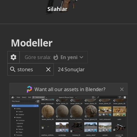
Silahlar
Modeller
En yeni
Göre sırala:
24
Sonuçlar
Want all our assets in Blender?