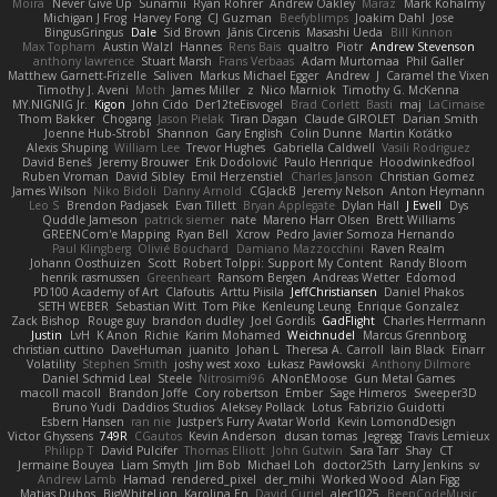
Moira
Never Give Up
Sunamii
Ryan Rohrer
Andrew Oakley
Maraz
Mark Kohalmy
Michigan J Frog
Harvey Fong
CJ Guzman
Beefyblimps
Joakim Dahl
Jose
BingusGringus
Dale
Sid Brown
Jānis Circenis
Masashi Ueda
Bill Kinnon
Max Topham
Austin Walzl
Hannes
Rens Bais
qualtro
Piotr
Andrew Stevenson
anthony lawrence
Stuart Marsh
Frans Verbaas
Adam Murtomaa
Phil Galler
Matthew Garnett-Frizelle
Saliven
Markus Michael Egger
Andrew
J
Caramel the Vixen
Timothy J. Aveni
Moth
James Miller
z
Nico Marniok
Timothy G. McKenna
MY.NIGNIG Jr.
Kigon
John Cido
Der12teEisvogel
Brad Corlett
Basti
maj
LaCimaise
Thom Bakker
Chogang
Jason Pielak
Tiran Dagan
Claude GIROLET
Darian Smith
Joenne Hub-Strobl
Shannon
Gary English
Colin Dunne
Martin Koťátko
Alexis Shuping
William Lee
Trevor Hughes
Gabriella Caldwell
Vasili Rodriguez
David Beneš
Jeremy Brouwer
Erik Dodolović
Paulo Henrique
Hoodwinkedfool
Ruben Vroman
David Sibley
Emil Herzenstiel
Charles Janson
Christian Gomez
James Wilson
Niko Bidoli
Danny Arnold
CGJackB
Jeremy Nelson
Anton Heymann
Leo S
Brendon Padjasek
Evan Tillett
Bryan Applegate
Dylan Hall
J Ewell
Dys
Quddle Jameson
patrick siemer
nate
Mareno Harr Olsen
Brett Williams
GREENCom'e Mapping
Ryan Bell
Xcrow
Pedro Javier Somoza Hernando
Paul Klingberg
Olivié Bouchard
Damiano Mazzocchini
Raven Realm
Johann Oosthuizen
Scott
Robert Tolppi: Support My Content
Randy Bloom
henrik rasmussen
Greenheart
Ransom Bergen
Andreas Wetter
Edomod
PD100 Academy of Art
Clafoutis
Arttu Piisila
JeffChristiansen
Daniel Phakos
SETH WEBER
Sebastian Witt
Tom Pike
Kenleung Leung
Enrique Gonzalez
Zack Bishop
Rouge guy
brandon dudley
Joel Gordils
GadFlight
Charles Herrmann
Justin
LvH
K Anon
Richie
Karim Mohamed
Weichnudel
Marcus Grennborg
christian cuttino
DaveHuman
juanito
Johan L
Theresa A. Carroll
Iain Black
Einarr
Volatility
Stephen Smith
joshy west xoxo
Łukasz Pawłowski
Anthony Dilmore
Daniel Schmid Leal
Steele
Nitrosimi96
ANonEMoose
Gun Metal Games
macoll macoll
Brandon Joffe
Cory robertson
Ember
Sage Himeros
Sweeper3D
Bruno Yudi
Daddios Studios
Aleksey Pollack
Lotus
Fabrizio Guidotti
Esbern Hansen
ran nie
Justper's Furry Avatar World
Kevin LomondDesign
Victor Ghyssens
749R
CGautos
Kevin Anderson
dusan tomas
Jegregg
Travis Lemieux
Philipp T
David Pulcifer
Thomas Elliott
John Gutwin
Sara Tarr
Shay
CT
Jermaine Bouyea
Liam Smyth
Jim Bob
Michael Loh
doctor25th
Larry Jenkins
sv
Andrew Lamb
Hamad
rendered_pixel
der_mihi
Worked Wood
Alan Figg
Matias Dubos
BigWhiteLion
Karolina En
David Curiel
alec1025
BeepCodeMusic