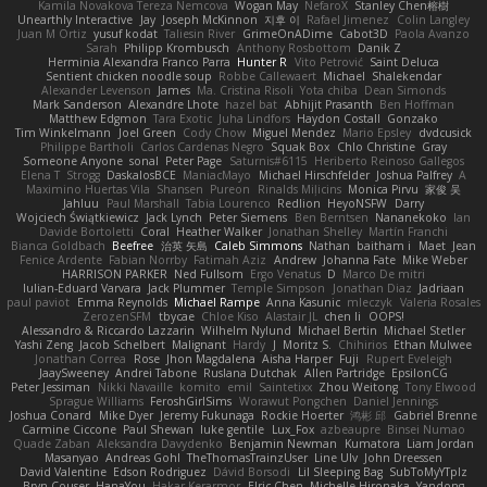
Kamila Novakova Tereza Nemcova
Wogan May
NefaroX
Stanley Chen榕樹
Unearthly Interactive
Jay
Joseph McKinnon
지후 이
Rafael Jimenez
Colin Langley
Juan M Ortiz
yusuf kodat
Taliesin River
GrimeOnADime
Cabot3D
Paola Avanzo
Sarah
Philipp Krombusch
Anthony Rosbottom
Danik Z
Herminia Alexandra Franco Parra
Hunter R
Vito Petrović
Saint Deluca
Sentient chicken noodle soup
Robbe Callewaert
Michael
Shalekendar
Alexander Levenson
James
Ma. Cristina Risoli
Yota chiba
Dean Simonds
Mark Sanderson
Alexandre Lhote
hazel bat
Abhijit Prasanth
Ben Hoffman
Matthew Edgmon
Tara Exotic
Juha Lindfors
Haydon Costall
Gonzako
Tim Winkelmann
Joel Green
Cody Chow
Miguel Mendez
Mario Epsley
dvdcusick
Philippe Bartholi
Carlos Cardenas Negro
Squak Box
Chlo Christine
Gray
Someone Anyone
sonal
Peter Page
Saturnis#6115
Heriberto Reinoso Gallegos
Elena T
Strogg
DaskalosBCE
ManiacMayo
Michael Hirschfelder
Joshua Palfrey
A
Maximino Huertas Vila
Shansen
Pureon
Rinalds Miļicins
Monica Pirvu
家俊 吴
Jahluu
Paul Marshall
Tabia Lourenco
Redlion
HeyoNSFW
Darry
Wojciech Świątkiewicz
Jack Lynch
Peter Siemens
Ben Berntsen
Nananekoko
Ian
Davide Bortoletti
Coral
Heather Walker
Jonathan Shelley
Martín Franchi
Bianca Goldbach
Beefree
治英 矢島
Caleb Simmons
Nathan
baitham i
Maet
Jean
Fenice Ardente
Fabian Norrby
Fatimah Aziz
Andrew
Johanna Fate
Mike Weber
HARRISON PARKER
Ned Fullsom
Ergo Venatus
D
Marco De mitri
Iulian-Eduard Varvara
Jack Plummer
Temple Simpson
Jonathan Diaz
Jadriaan
paul paviot
Emma Reynolds
Michael Rampe
Anna Kasunic
mleczyk
Valeria Rosales
ZerozenSFM
tbycae
Chloe Kiso
Alastair JL
chen li
OOPS!
Alessandro & Riccardo Lazzarin
Wilhelm Nylund
Michael Bertin
Michael Stetler
Yashi Zeng
Jacob Schelbert
Malignant
Hardy
J
Moritz S.
Chihirios
Ethan Mulwee
Jonathan Correa
Rose
Jhon Magdalena
Aisha Harper
Fuji
Rupert Eveleigh
JaaySweeney
Andrei Tabone
Ruslana Dutchak
Allen Partridge
EpsilonCG
Peter Jessiman
Nikki Navaille
komito
emil
Saintetixx
Zhou Weitong
Tony Elwood
Sprague Williams
FeroshGirlSims
Worawut Pongchen
Daniel Jennings
Joshua Conard
Mike Dyer
Jeremy Fukunaga
Rockie Hoerter
鸿彬 邱
Gabriel Brenne
Carmine Ciccone
Paul Shewan
luke gentile
Lux_Fox
azbeaupre
Binsei Numao
Quade Zaban
Aleksandra Davydenko
Benjamin Newman
Kumatora
Liam Jordan
Masanyao
Andreas Gohl
TheThomasTrainzUser
Line Ulv
John Dreessen
David Valentine
Edson Rodriguez
Dávid Borsodi
Lil Sleeping Bag
SubToMyYTplz
Bryn Couser
HanaYou
Hakar Kerarmor
Elric Chen
Michelle Hironaka
Yandong