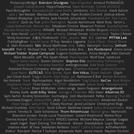
ProtanopicMidget
Brandon Snodgrass
Tyler K Spicher
Arnaud PUIRAVAUD
Joseph Catrambone
HippoThalamus
Sean Kennedy
Tomek LECOCQ
Paul Mcloughlin
DaLivelyGhost
Lose Pacific
Jimikimo
Ben Bosma
mark stalzer
Jack J
Ian Neisser
Marcus Morba
LePew
Ryan Roden-Corrent
Joshua Albers
Kristen Westphal
Jon White
Jack Fenech
Jotunkottr
Hexdrake's Art
Ted Curtis
nullinc
Zach du Toit
John Partington
Kazuki Kamimura
Mark Boss
Yaron L.
Lukas Kalbertodt
Marcos Vaz
Sébastien Tricoire
Masanori Tottori
QuirkyTopHat
ReJ aka Renaldas Zioma
VFRAME
Michael Whiteside
Wolfer Moyens
Arturo Leone
Pete
Alex Harvill
Lauri Kananen
wheany
Unreal Sensei
tchaikovsky2
Taylor J Peters
Molly Footman
大重生-TheRebirth
RSH__studio
Mat
S C
Cailrdar
PYTHA Lab
OddlyBigBear
binotti lucia
IT Roy
Karabo Legwaila
Zane Olson
Chord Shore
A. Stan Konowitz
Talii
Bruce Matthews
Aria
3dfan
Xatonym
Barney
Sethesh
blendFX
Petr O
Michael Vick
Seth // Gone Indie, Bro...
Eric Pontbriand
Glenn Jones
Michael Tedder
Krystal Camprubi
Eugene Ovcharenko
Fiona Margrie
Alan Daniels
Mark Mazaitis
Jeff
The Sarah Hirsch
Paul Dolzall
Wolf Daw
kyleboze
Taylor Galen Kadee
Steven Ekholm
Stephen Ellis
Aximmetry Technologies
Sarah Wiener
Andrew Faithfull
wellingtoncrab
Ada Rose Cannon
Resilient Picture Company
Almighty Laxz
Jonathan Brandt
Szabolcs Dombi
Jose Nario
ELITECAD
Nick Storey
Ryan
Kim Vitkus
Bryan Halcott
Glyph
Jan Oliver Koch
Reggie Storm
Dan Repp
pk
Nathaniel E Bell
Benita Winckler
Kai Honeck
Íkara
Psychosadistic
Algot Nordström
Trag1cHaze
KaiCee
Kurt Wilson
Stéphane Huart
Todd Eaton
P4C1F15T
charamath
Jakob Stolz
YeGrayHound
Kevin Turner
Brian McMullen
oleko senga
Jason Ferguson
Arrangemonk
Wesley Scafe
scott bilby
Victor
George e Chianese
Ben Visser
Albatross 3D
Sam Sartor
Andrej Striezenec
normalguy
Josh Macdonald
Pafka
Byeong Chul JIN
Dumbass Dragon
Alkaza1996
jAde
Lea Seidman Hernandez
Alexander Becker
Oscar Vargas
sastun1962
Totally Normal
Jared LeClaire
Christopher Bogs
Michael Dunkley
Alex Hyner
Scott Gilbert
Matthew Gerard
Julius Brockelmann
Alex
sotiris
Teneka B.
Dale Schwiesow
Thom Rittenhouse
Marcin Ignac
Martinotti
Brandon Jordan
Frode Lund Tharaldsen
Gerard Redmond
Walter Rice
Dennis Korpel
Matthew Stevens
PIXDES Games
Michael Mayeux
George Giagias
arash tirgari
Ryan Dening
Tim Warnock
Steven
Deadlyblack
Lupo Marcio
creative mart
M Tera
Sebastian Karlsson
Iaian7 / John Einselen
AsTheRainFell
Volkor
Rijndael
Patrick T Sullivan
Alexander Rath
david mares
Nayden Dochev