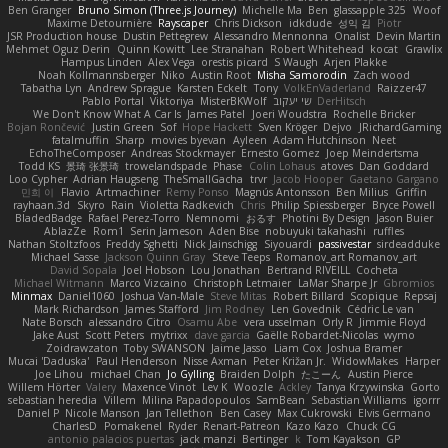
Ben Granger
Bruno Simon (Three.js Journey)
Michelle Ma
Ben
glassapple 325
Woof
Maxime Detournière
Rayscaper
Chris Dickson
idkdude
성익 김
Piotr
JSR Production house
Dustin Pettegrew
Alessandro Mennonna
Onalist
Devin Martin
Mehmet Oguz Derin
Quinn Kowitt
Lee Stranahan
Robert Whitehead
kocat
Grawlix
Hampus Linden
Alex Vega
orestis picard
S Waugh
Arjen Plakke
Noah Kollmannsberger
Niko
Austin Root
Misha Samorodin
Zach wood
Tabatha Lyn
Andrew Sprague
Karsten Eckelt
Tony
VolkEnVaderland
Raizzer47
Pablo Portal
Viktoriya
MisterBKWolf
שי יעקוב
DerHitsch
We Don't Know What A Car Is
James Patel
Joeri Woudstra
Rochelle Bricker
Bojan Rončević
Justin Green
Sof
Hope Hackett
Sven Kröger
Dejvo
JRichardGaming
fatalmuffin
Sharp
movies byevan
Ayleen
Adam Hutchinson
Neet
EchoTheComposer
Andreas Stockmayer
Ernesto Gomez
Joep Meindertsma
Todd KS
景琦 张景琦
trowelandspade
Phase
Colin Lohaus
atoves
Dan Goddard
Loo Cypher
Adrian Haugseng
TheSmallGacha
trvr
Jacob Hooper
Gaetano Gargano
민희 이
Flavio
Artmachiner
Remy Ponso
Magnús Antonsson
Ben Milius
Griffin
rayhaan.3d
Skyro
Rain
Violetta Radkevich
Chris
Philip Spiessberger
Bryce Powell
BladedBadge
Rafael Perez-Torro
Nemnomi
おるす
Photini By Design
Jason Buier
AblazZe
Rom1
Serin Jameson
Aden Bise
nobuyuki takahashi
ruffles
Nathan Stoltzfoos
Freddy Sghetti
Nick Jainschigg
Siyouardi
passivestar
sirdeadduke
Michael Sasse
Jackson Quinn Gray
Steve Teeps
Romanov_art Romanov_art
David Sopala
Joel Hobson
Lou Jonathan
Bertrand RIVEILL
Cocheta
Michael Witmann
Marco Vizcaino
Christoph Letmaier
LaMar Sharpe Jr
Gbromios
Minmax
Daniel1060
Joshua Van-Male
Steve Mitas
Robert Billard
Scopique
Repsaj
Mark Richardson
James Stafford
Jim Rodney
Len Govednik
Cédric Le van
Nate Borsch
alessandro Citro
Osamu Abe
vera usselman
Orly R
Jimmie Floyd
Jake Aust
Scott Peters
mytrixx
dave garcia
Gaëlle Robardet-Nicolas
wymo
Zoidrawzaton
Toby SWANSON
Jaime Jasso
Liam Cox
Joshua Bramer
Mucai 'Daduska'
Paul Henderson
Nisse Axman
Peter Križan Jr.
WidowMakes
Harper
Joe Lihou
michael Chan
Jo Gylling
Braiden Dolph
たこーん
Austin Pierce
Willem Hörter
Valery
Maxence Vinot
Lev K
Woozle
Ackley
Tanya Krzywinska
Gorto
sebastian heredia
Villem
Milina Papadopoulos
SamBean
Sebastian Williams
igorrr
Daniel P
Nicole Manson
Jan Tellethon
Ben Casey
Max Cukrowski
Elvis Germano
CharlesD
Pomakenel
Ryder
Renart-Patreon
Kazo Kazo
Chuck CG
antonio palacios puertas
jack manzi
Bertinger
k
Tom Kayakson
GP