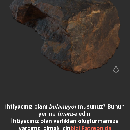
İhtiyacınız olanı
bulamıyor
musunuz? Bunun
yerine
finanse
edin!
İhtiyacınız olan varlıkları oluşturmamıza
yardımcı olmak için
bizi Patreon'da