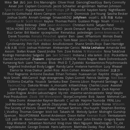
Mike
Sol
J&G
Jon
Eric Manongdo
Oliver Frost
DancingDeadGuy
Barry Connolly
Aeval
Jon
Captain Coconuts
Jacob Schealler
ari-goldman
Nathan Johnson
Tyler Herbert
Puppeteerist
Tyler Phillips
J.P. Raymond
hayden harry
NightRaven
Eduardo Gottschald
Abeni Campos
cameronfr
Dominick
Joe Young
Sascha Becker
Joshua Scelfo
Annah Gestaga
SmaackBZ62
JollyYeen
oscall L
友理 斉藤
Kuba
Gabrielius M
Scott Moen
Kaylee
Thomas Pierro
Gustavo Pliego
Noah
Юлія Кізі
Daisy Belknap
ZMM
Jason Anderson
Christian Kohli
Satyan Patel
YEDA HOME DECOR
Simon
Reg_LMO
Jacob Denault
ApocDev
Rumlo Olmub
Buz Carter
Bill Master
rpcexploiter
Reinaldus
jadedesign
Jamie Arseneault
K
Derek Toombs
Renato Pinochet
qrator
Ben
cawc
XPhantom
Mimski Beats
Virtual Performing Live Music Events
Tom Neal
Jason Nguyen
Alyssa Everett
Cyndersanity
Petr Fořt
disiboi
AnuRobinson
Shane Smith-Rojo
Evan Harridge
大海 久我
lilith
Joshua Hickman
Aleksandar Caricic
Nikita Leshakov
Amanda Vest
Axiom
Stefan Knaak
David Jindra
Tim
Zoie Robles
N Watanabe
Nina Takáčová
Rodrigo Hernández Salgado
Jan
Sari Schwarz
Indiana J
ella larkin
基德
Pocketfans
Daniel Sonderhoff
Zicalam
zephaniah CORSON
Florin Negele
Mark Dohrenbusch
Yunseong Noh
Liam Trancoso
Blob
Phill D
T_Zydelski
Konstantinos Polychroniadis
Targeted Individual Body Logger
Randy Lane
melanie hamilton
Lucy
Weasel
Elanor la
Vova Diakur
Jaden Rosi
Alon Cohen
Alexander October
文謙 許
Thor Ragnaros
Antoine Daubas
Ethan Tomaso
huaxuan Lei
Raptite
mogura
Nick Smith
AMcCarroll
high strangeness
Dylan Gorrell
Patrick Stallings
Neil Baker
ElUltimo DeLaFila
Yousick
Sankaku Bear
Dennis Libon
Reymeld Santiago
AJ
FacinusChip
Dakota Wreski
n_morcatti
killswitchkay
Charles Louie
Avaister
Liam Bryant
sagar sasson
rafael naranjo
Elijah
ELITE Scratch
Zack Kepner
Justin Rogow
Andre Labuschagne
lily ren
maxime vandecasteele
Vasyl Vasyliv
Post Production
Zbob
VW Winterstein
StorysComplete
Bob
Xavier
Mehmet Can
Nika Domi
Alexander Rayner-Barcelli
C
xd Idk
Hajime Tsunoda
FRNL Lou
Joel Montano
Bryan Hy
Jakub Zbyszynski
River Lockhart
Stefan Florea
MStorm
The Society of Visions
David Power
Michael Santoro
thu huynh
Stephen Bentley
I_ViceRoy
Thomas Granger
bloli loli
Takashi M.
Melody Spiker
Midnight Gunship
Spencer_
NicoPOWAAA
Kornel Anderson
Dixon Keller
Keenan Rush
Venkataram
LLB
Josh W.
Kevin Showman
Naomi Soh
McCoder
John Elliotte
Gregory Basile
Filip Wieland
Sebastian Norlund
blog cruvi
Marc Nguyen
MaxDezignz
Tic_cle
nogutidaisuke
George Dvorak
Haris Lattirom
Matthew Daday
Paul
Kamil Uriasz