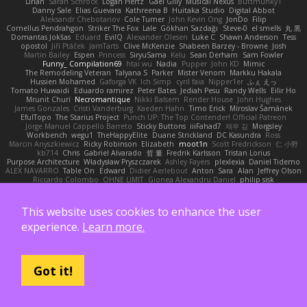
Lirian
Sarah Schrock
Logan Hertz
Gaël Gilly
Musical Nexus
Buttmunky1
Danny Sale
Elias Guevara
Kathreena B
Huitaka Studio
Digital Abbot
Aleksandr Chebotariov
Cole Turner
John Kevin Ong
JonDo
Filip
Cornellus Pendrahgon
Striker The Fox
Lale
Gökhan Sazdağı
Steve-0
el smells
丸 黒
Domantas Jokšas
Eduard
EvilQ
Alexander Olesen
Luke C
Shawn Anderson
Tess
opostol
Jiří Ptáček
JamTarts
Clive McKenzie
Shabeen Barzey - Browne
Josh
Martin Bailey
Espen
Princess
SiryuSama
Kelu
Sean Derham
Sam Fowler
Funny_ Compilation69
htai wu
Nadia
Pupper
John KD
Mimic
The Remodeling Veteran
Talyana S
Parker
Mister Venom
Markku Hakala
Hussien Mohamed
Gaforga VK
Ich Simp
cyril faia
Nipper1er
ふぇ えっ
Tomato Huwaidi
Eduardo ramirez
Peter Bates
Jediah Pesu
Randy Wells
Eilir Ho
Mrunit Churi
Necromantique
Nikki Balsem
Render House
John Hughes
James Gonzales
Cristi Vanderburg
Kaeden Hahn
Timo Erick
Miroslav Šamánek
EfulTopo
The Starius Project
Punch UP: The Top Contender! Official Patreon
Jorge Manuel Cappello Barreto
Sticky Buttons
iiiFahad7
재우 김
Morgsley
Workbench
wegu1
TheHappyElite
Duane Strickland
DC Kasundra
Ross
Marcin Anyszkiewicz
Ricky Robinson
Elizabeth
moot1n
Scott Fredrickson
仁 小野
kb714
Chris
Gabriel Alvarado
哲 董
Fredrik Karlsson
Tristan Lorius
Purpose Architecture
Władysław Pryszczarek
Ashley Fayers
plexlexia
Daniel Tidemo
ALEX NAVARRO
Table On
Edward
Didier Aerlebout
Anton
Sara
Alan
Jeffrey Olson
Riccardo Colombo
OHNE LIMIT
Gionea Alexandru Daniel
philip sisk
Daniel Richman
Ieuan King
Karri Haranko
Autonomous Frontier
Thokozani Mahlanyane
david cachay
Shonn Effner
얍 얍얍
Oreo_tism
Tiffany Edwards
iaksdfg fodkg
ressii
Ioannis Athanasiadis
Nicolò Caterina
aureliana
This website uses cookies to enhance the user
Khuthadzo Ratshilumela
Grant Mckenney
Tadin Brego
Koji Tsukamoto
experience.
Learn more.
Rasool Abrahams
The Entire Universe
Dhruv Singh
Tom Byrom
Łukasz Majorczyk
Niko Tuononen
Pranshu Goyal
Mr Malone
OnPui
王庚
극단수작
Cédrick
Maxime
Wayne120
Omair Omari
L
Yuma Taesu
Kristian
Skyzee's Studio
Igor Sirotov Architects
Teunis Woord
Tinkering Monkey
Stefan
Devan Stolp
Rylai Crestfall
Josh Bishop
xuchang jiang
Hlynur G Asgeirsson
Anonymous Axolotl
Got it!
Art Ov Nekromorph
正 明
Felix gogo
Joe Ford
Simon
Mana and Mayhem
Abdelkouddouss
ChengXi Yu
Michael Wilson
Amaury Faucon
Njan
Adenta Dar
Brandon Belisle
Karl-Heinz Köster
Ghoulishlycool
Jarle Styve
DHFG
name
Håkan Fors
nathan
Spidey
Jack Rao
Cristian Vigliano
Noah Kollmannsberger
Lutz
Jude Matanguihan
Tezuka
ETM
Marcin Biernat
miaukenzie
Andrew