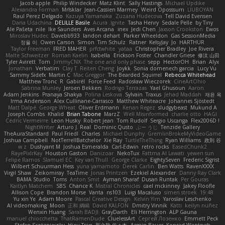
Jacob apple
Philip Windecker
Matz Klint
Sally Hastings
Michael Updike
Alexandra Forman
MrIsklar
Jean-Cassien Marmey
Weird Oposssum
LIUBOYAN
Raul Perez Delgado
Kazuya Yamanaka
Zuzana Hudecova
Tell David Evensen
Daria Udachina
DELILLE Basile
Acura .Ignite
Tasha Henry
Sedale Pelle
by Tiny
Ale Pašeta
nile
Ike Saunders
Aves Arcana
inex
Jedi Chen
Jaxson Crookston
Ewos
Miroslav Hudec
Davebb933
landon dehart
Parker Wheeldon
Gas SessionMedia
정율 이
Owen Carson
Simon
Tim Schulz
Ratner
KelsyJay
Jo
HARTHUR
Taylor Freeman
FRED MAHER
prfctwhite
yataa
Christopher Bradley
Joe Rivera
Malte Schweitzer
Roman Kaelin
Isabella
Erickson Foster
Chandler Griese
修汰 山田
Tyler Avirett
Tom
JimmyCNX
The one and only phase
sepp
HectorOH
Brian
Alyx
Jonathan
Verbatim
Clay T
Reiten Cheng
Joykk
Sonia domenech garcia
Lucy Vu
Sammy Sidefx
Martin C
Mac Greggor
The Bearded Squirrel
Rebecca Whitehead
Matthew Tronc
R
Gabirél
Force Feed
Radosław Wieczorek
CineArtOhio
Sabrina Munley
Jeroen Bekkers
Rodrigo Terrazas
Yael Ghusoun
Aaron
Adam Jenkins
Pranaya Shakya
Polina Leskova
Sylvain
Traxus
Jehad Maddah
재윤 옥
Irma Andersson
Alex Cullinane-Carrasco
Matthew Whiteacre
Johannes Sjöstedt
Matt Dalpé
George Wheat
Oliver Erdmann
Kenan Regez
sludgybeast
Mukund A
Joseph Combs
Khalid
Brian Tabone
MarzZ
Well Misinformed
charlie otto
HAGI
Cédric Vermeirre
Leon Husky
Robert jean
Tom Rudolf
Sergio Uscanga
Flex2006D !
NightWriter
Arturo J. Real
Dominic Qusto
ぶー うじ
Tenzide Gallery
TheAuraStandard
Paul Friedl
Charles
Michael Dunphy
GremlinBrokeMyVideoGame
Joshua Campbell
NotTerrellBatchelor
Xie Ray
TurtleTheThing
Ryan Williams
政則 谷
w z
Dushyant M
Joshua Esmeralda
Carl-Edwin
retro rocks
EasedChunk2
RayePixlrKay
Houston Gaston
Danizoar
NekoTux
Fattma Al Lawati
yewen sun
Felipe Ramos
Slamuel EC
Key van Thull
George Clarke
EightySeven
Frederic Sigrist
Wilbert Schuurman Hess
yuna yamamoto
Derek Carlin
Ben Watts
RavenXXXX
Virgil Shaw
Zeikomiray
TeaTime
Jonas Printzen
Ezekiel Alexander
Danny Ray Clark
BAMA Studio
Toms
Anton Smit
Ayman Sharaf
Dusan Runtak
Per Gouras
Kaitlyn Matchem
SBS
Chance K
Mistral Chronicles
cael mckinney
Jakey Floofle
Allison Cope
Brandon Morse
Vanta
ns103
Luigi Macaluso
simen stroek
19:48
Yu xin Ye
Adam Moore
Pascal Creative Design
Kelvin Yim
Yaroslav Leschenko
AI videomaking
Moon
正和 綱嶋
David KALFON
Dmitry Vinnik
Katti
keilyn nuñez
Wenxin Huang
Sarah BADJI
GrayDarth
Eli Herrington
ALP Gauna
manuel chiocchetta
ThatRamenDude
CluelessArt
Cергей Лозенко
Emmett Peck