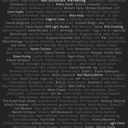
Rick Palmer
Neal Huston
sean dunderdale
Erel Herzog
OroborosNZ
RaptorBricks
Domenic S
Laura Ganis
Ike Li
Pietro Ponti
William Unsworth
Lorie Loeb
Fabrice Zaini
Andrew_D
R.H. García
William Carey
Michael B Johnson
G.P
Goro Fujita
Robert Wallis
Alexander Bachvarov
Evan Campbell
Rene Gansen
Clifford A Worsham
Fábio De Carvalho
Mike Festa
Martin Banak - Dr Zed
fred gissubel
Ayetheist
Edgard Costa
JJ
Pere Pau Sancho
Kevin Barnum
Henrik Berglund
Jay Piboontum
Patrick Lowry
Richard Wright
kiky
John Moon
Francis Boyle
Devin Harris
HDR Light Studio
Peter Baintner
Da5id
Bob Dowling
Daniel Fitzgerald
Dana McCabe
Miket
jehrmaig
f1rstpers0n
Peggy O'Brien
Jason Lai
Bernd Dully
Satoshi Yamasaki
Doug Auerbach
fengquan wang
Aeon Soul
Mark Krenz
Nicholas Rubin
Krzysztof Zwolinski
JG3
Nicolas Côté
V-o
Josh Purple
Peter Rittinger
Benjamin Schechter
Ryan Won-Meng Apuy
Liam Beck
AuroranFilms
Just Gollor
Glyn Wolf
亮作 淡波
Melody Helen MacFarlane
Makoto Izawa
Marc Lemoine
Vadim Turchin
Odin3D
Travis
Moiarte3d
Tim van Helsdingen
WyrmHead
Shawn Miller
Tawny Tomsen
Andy Hickmott
Mikayla
Hiroshi Saito
Steve Hurley
Sophie Gilbert
Grische
Nigel Hillyer
Art of 3D Rendering
Robert Simpson
Nizzero
Ritchie Owens
Agon Ushaku
Zisis Psalidas
Nelson C
Matthias
Stareagle
BunnyCyclops Bunny
J.C.
Jason Scott
Jacob Larson
Tom Jachmann
Max
Cristian Rocco
Daniel Raboldt
ray
Zach Hoy
Bernhard Hoffmann
Will Hattingh
Perard-Gayot
Bryan C
Bojan Spasojevic
Alan Camerer
Toby Yoda
Thater
Hazel Quantock
Neil Blakey-Milner
John Wagman
Victor Gan
Walter Bosse
Edgar San
Pamela Case
Jeff
Modicolitor
Frank Riccobono
Shaw Kaake
Panagiotis Tourlas
果冻_JS
Dave Liewald
Stephan S
Matt Allen
Paul Schicketanz
Norimichi Sano
DGagster
Matt Griffey
Ian Hubert
Linda Robbins
Richard Lyons
Joanne Tai
Mahe Dewan
Finn Bear
Ivan Sepulveda
Gabor Z
Jeremy Park
Cameron Keffer
Yan Shi
Ulrich Woehr
Chris Li
Zachary Capalbo
Kelly Johnson
Hannes Dreyer
Elektrospy
Buttered Side Down
The Dread Vixen Alinsa
Laura Kimmel
Timo Muraja
Tom Norman
Rodney Schmidt
Arioch Snowpaw
Catface Meowmers
gardeninn thomas
Istvan Kozma
QuesoGr7
Luis Naranjo
Sean
jamie ngai to lo
Lök Leung
Jack Foley
fxtentacle
Marielli Vichique
Primaris
Kirt Blackwood
mark wrabel
James Harrison
Alvaro Villagomez
Mark Hoffman
Josh Roenker
Martin Lukačka
AaronFung
Ben-Adam Berger
Hun73rdk
Abraham Mast
YYSSun
Thierry Mayrand
Richard McGowan
Aubrey Pullman
R.J. Rhodes Writes
Atelier Argos Art
Light Films
Rémi Verschelde
Ryan Reisiger
SizeKivit
Stymie
Dustin
Patrick Brady