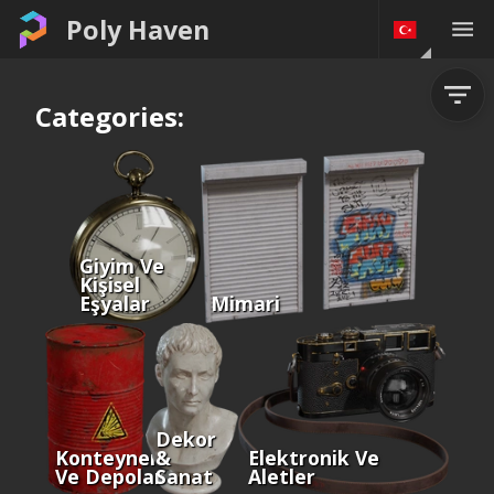
Poly Haven
Categories:
Giyim Ve
Kişisel
Eşyalar
Mimari
Dekor
Konteynerler
&
Elektronik Ve
Ve Depolama
Sanat
Aletler