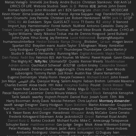
Matias Vialagro
lininx66
Joe Brady
Andre Buzzo
Christian Stankovic
Việt Anh Lê
LYRICS OF LIFE
Webora Studios
Sean
乐 音
Petros
眠瓏
James
John Deere
Roman Vyborny
John Woodall
an l
BZK Gaming Leo
chen zhen
MODECAM
Kevin Klever
dima sirababa
Andrew Pierce
Артем Бардин
nagi
FranklinTremplin
JL
Iustin Ocunschi
Joey Parrella
Christian Lee
Robert Hankinson
M0TH
Jack Ü
LCQP
FENG XU
Ali DeAdam
Styxx
GLASS ACT
kona
T1 Exotic
RZ
abby!
ll Stanced
Import_bpy
Hamsternator
Forest Katsch
NuWest
Antonio Castaldo
Daisy Jai
Tristan Davies
Jay Spurgeon
David Thomas
Samuel Vikse Bruvik
BusaBusa
C+HO aR
Taylor Williams
Vasily
Nikoloz Todua
ma de
Dennis Hosgood
Jared Bullard
John Dykes
Yihui Xiong
Jay Renteria
Lucie Královcová
BurpingMusquito
humansoulinterface
Hector Estrada
Ranya Zhong
_Blobster_
Le sun
megan lavoie
Spartan 052
Brayden evans
Austin Taylor
S Mingkwan
Wawy
Kerstetter
Gicly Rodríguez
DryingUEFN
IS IT?
Thunderjaw Thunderjaw
Carlos Martin Jr
Studio 9
Alberto Hernandez
Running Man
Digital Ancients
Vlajko Tomić
Dan Palasz
Fadil Bay
Fabricio BJS
Ash Younes
Mr Memz
Paweł Krysiak
Gavin Dasuta
The Mighty KC
Nifty Nic
UltimateTJF
Quistis
Reinier Weerts
MaxMinutiae
Adrián ramos
Oachkatzl Schwoaf
dr32768
corbin tinsley
Cassandra Stewart
MikeyLikesIt
Delano Lowes
doggybdog26
Chris Aitan
yuta t
Sean Woods
cubeorigins
Tommy Parish
Just Rovin
Austin Rea
Shane Yamamoto
Eugene Dementjev
Vitaliy Florin
Никуся Гноянко
Michael Eckert
John Fewell
Jon Mayo
مالك البلوشي
Qiaoyue Wang
Salem Alajmi
Fabian Brehm
Lemesle Maxence
Charles Everett
Alexa trade
HH
Keke
покупка байер
Poulet
Derek Messier
Trivi
Kevin Neal
Alex Souza
Cromatik
Slinky
Migu D
Yyyum
Nick Forshaw
Pascal Raymond Cazemier
Denis Moura Velasco
Sinclaire Black
Xenophik Xenophik
Tarik Sakalli
swarfey
Vojtech Proschl
Daniel Ruiz
Josiah Scott
13th
Mik
Harry Boorman
Andy Davis
Nikolai Petersen
Chris Layfield
Morrissey Alexander
swxift
savage Designer
Darcy Hodgson
Ryan Stelzleni
Martin Alexander
Giupponi
Yun Ha
Simon Tremblay Gauthier
Emma Levesque
Erica Dlamini
Oliver Thomsen
V A
Yasser Raies
Anil Dongre
Haradinxiii
Khupaar
Andy McCabe
Gene Cerrato
Frederik Kirkegaard Esbensen
Arda
Jackrobin23
Groot
Rahmat Rizal Andhi
Daniel Ruiz G
Kortez Crockett
Michael Fuchs
Mike C.
Александр Татаринов
Schuyler Baker
matthew armer
Gav Judge
Sergio
Misik
Alexa Wilkerson Editing
Peter Pietlasky
Michael Buttaro
Jackt
Aero
Jacqueline Valero
Steve mcbees
Amberlie Rodriguez
Uranus Peregrine
kokuragari
CJ Duguay
Ivan