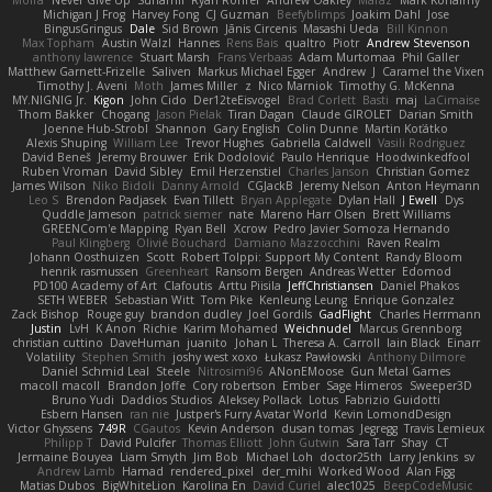
Moira
Never Give Up
Sunamii
Ryan Rohrer
Andrew Oakley
Maraz
Mark Kohalmy
Michigan J Frog
Harvey Fong
CJ Guzman
Beefyblimps
Joakim Dahl
Jose
BingusGringus
Dale
Sid Brown
Jānis Circenis
Masashi Ueda
Bill Kinnon
Max Topham
Austin Walzl
Hannes
Rens Bais
qualtro
Piotr
Andrew Stevenson
anthony lawrence
Stuart Marsh
Frans Verbaas
Adam Murtomaa
Phil Galler
Matthew Garnett-Frizelle
Saliven
Markus Michael Egger
Andrew
J
Caramel the Vixen
Timothy J. Aveni
Moth
James Miller
z
Nico Marniok
Timothy G. McKenna
MY.NIGNIG Jr.
Kigon
John Cido
Der12teEisvogel
Brad Corlett
Basti
maj
LaCimaise
Thom Bakker
Chogang
Jason Pielak
Tiran Dagan
Claude GIROLET
Darian Smith
Joenne Hub-Strobl
Shannon
Gary English
Colin Dunne
Martin Koťátko
Alexis Shuping
William Lee
Trevor Hughes
Gabriella Caldwell
Vasili Rodriguez
David Beneš
Jeremy Brouwer
Erik Dodolović
Paulo Henrique
Hoodwinkedfool
Ruben Vroman
David Sibley
Emil Herzenstiel
Charles Janson
Christian Gomez
James Wilson
Niko Bidoli
Danny Arnold
CGJackB
Jeremy Nelson
Anton Heymann
Leo S
Brendon Padjasek
Evan Tillett
Bryan Applegate
Dylan Hall
J Ewell
Dys
Quddle Jameson
patrick siemer
nate
Mareno Harr Olsen
Brett Williams
GREENCom'e Mapping
Ryan Bell
Xcrow
Pedro Javier Somoza Hernando
Paul Klingberg
Olivié Bouchard
Damiano Mazzocchini
Raven Realm
Johann Oosthuizen
Scott
Robert Tolppi: Support My Content
Randy Bloom
henrik rasmussen
Greenheart
Ransom Bergen
Andreas Wetter
Edomod
PD100 Academy of Art
Clafoutis
Arttu Piisila
JeffChristiansen
Daniel Phakos
SETH WEBER
Sebastian Witt
Tom Pike
Kenleung Leung
Enrique Gonzalez
Zack Bishop
Rouge guy
brandon dudley
Joel Gordils
GadFlight
Charles Herrmann
Justin
LvH
K Anon
Richie
Karim Mohamed
Weichnudel
Marcus Grennborg
christian cuttino
DaveHuman
juanito
Johan L
Theresa A. Carroll
Iain Black
Einarr
Volatility
Stephen Smith
joshy west xoxo
Łukasz Pawłowski
Anthony Dilmore
Daniel Schmid Leal
Steele
Nitrosimi96
ANonEMoose
Gun Metal Games
macoll macoll
Brandon Joffe
Cory robertson
Ember
Sage Himeros
Sweeper3D
Bruno Yudi
Daddios Studios
Aleksey Pollack
Lotus
Fabrizio Guidotti
Esbern Hansen
ran nie
Justper's Furry Avatar World
Kevin LomondDesign
Victor Ghyssens
749R
CGautos
Kevin Anderson
dusan tomas
Jegregg
Travis Lemieux
Philipp T
David Pulcifer
Thomas Elliott
John Gutwin
Sara Tarr
Shay
CT
Jermaine Bouyea
Liam Smyth
Jim Bob
Michael Loh
doctor25th
Larry Jenkins
sv
Andrew Lamb
Hamad
rendered_pixel
der_mihi
Worked Wood
Alan Figg
Matias Dubos
BigWhiteLion
Karolina En
David Curiel
alec1025
BeepCodeMusic