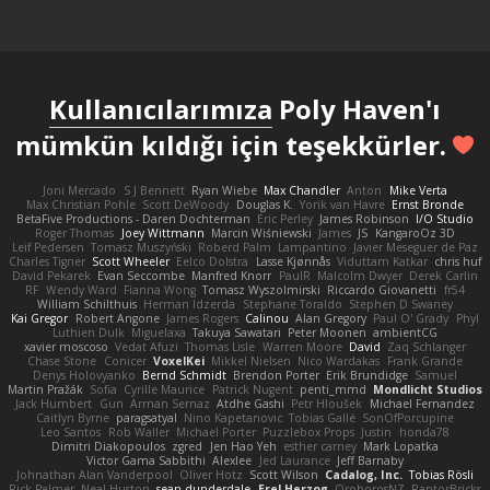
Kullanıcılarımıza
Poly Haven'ı
mümkün kıldığı için teşekkürler.
Joni Mercado
S J Bennett
Ryan Wiebe
Max Chandler
Anton
Mike Verta
Max Christian Pohle
Scott DeWoody
Douglas K.
Yorik van Havre
Ernst Bronde
BetaFive Productions - Daren Dochterman
Eric Perley
James Robinson
I/O Studio
Roger Thomas
Joey Wittmann
Marcin Wiśniewski
James
JS
KangaroOz 3D
Leif Pedersen
Tomasz Muszyński
Roberd Palm
Lampantino
Javier Meseguer de Paz
Charles Tigner
Scott Wheeler
Eelco Dolstra
Lasse Kjønnås
Viduttam Katkar
chris huf
David Pekarek
Evan Seccombe
Manfred Knorr
PaulR
Malcolm Dwyer
Derek Carlin
RF
Wendy Ward
Fianna Wong
Tomasz Wyszolmirski
Riccardo Giovanetti
fr54
William Schilthuis
Herman Idzerda
Stephane Toraldo
Stephen D Swaney
Kai Gregor
Robert Angone
James Rogers
Calinou
Alan Gregory
Paul O' Grady
Phyl
Luthien Dulk
Miguelaxa
Takuya Sawatari
Peter Moonen
ambientCG
xavier moscoso
Vedat Afuzi
Thomas Lisle
Warren Moore
David
Zaq Schlanger
Chase Stone
Conicer
VoxelKei
Mikkel Nielsen
Nico Wardakas
Frank Grande
Denys Holovyanko
Bernd Schmidt
Brendon Porter
Erik Brundidge
Samuel
Martin Pražák
Sofia
Cyrille Maurice
Patrick Nugent
penti_mmd
Mondlicht Studios
Jack Humbert
Gun
Arman Sernaz
Atdhe Gashi
Petr Hloušek
Michael Fernandez
Caitlyn Byrne
paragsatyal
Nino Kapetanovic
Tobias Gallé
SonOfPorcupine
Leo Santos
Rob Waller
Michael Porter
Puzzlebox Props
Justin
honda78
Dimitri Diakopoulos
zgred
Jen Hao Yeh
esther carney
Mark Lopatka
Victor Gama Sabbithi
Alexlee
Jed Laurance
Jeff Barnaby
Johnathan Alan Vanderpool
Oliver Hotz
Scott Wilson
Cadalog, Inc.
Tobias Rösli
Rick Palmer
Neal Huston
sean dunderdale
Erel Herzog
OroborosNZ
RaptorBricks