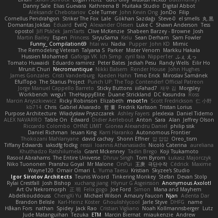
Danny Sale
Elias Guevara
Kathreena B
Huitaka Studio
Digital Abbot
Aleksandr Chebotariov
Cole Turner
John Kevin Ong
JonDo
Filip
Cornellus Pendrahgon
Striker The Fox
Lale
Gökhan Sazdağı
Steve-0
el smells
丸 黒
Domantas Jokšas
Eduard
EvilQ
Alexander Olesen
Luke C
Shawn Anderson
Tess
opostol
Jiří Ptáček
JamTarts
Clive McKenzie
Shabeen Barzey - Browne
Josh
Martin Bailey
Espen
Princess
SiryuSama
Kelu
Sean Derham
Sam Fowler
Funny_ Compilation69
htai wu
Nadia
Pupper
John KD
Mimic
The Remodeling Veteran
Talyana S
Parker
Mister Venom
Markku Hakala
Hussien Mohamed
Gaforga VK
Ich Simp
cyril faia
Nipper1er
ふぇ えっ
Tomato Huwaidi
Eduardo ramirez
Peter Bates
Jediah Pesu
Randy Wells
Eilir Ho
Mrunit Churi
Necromantique
Nikki Balsem
Render House
John Hughes
James Gonzales
Cristi Vanderburg
Kaeden Hahn
Timo Erick
Miroslav Šamánek
EfulTopo
The Starius Project
Punch UP: The Top Contender! Official Patreon
Jorge Manuel Cappello Barreto
Sticky Buttons
iiiFahad7
재우 김
Morgsley
Workbench
wegu1
TheHappyElite
Duane Strickland
DC Kasundra
Ross
Marcin Anyszkiewicz
Ricky Robinson
Elizabeth
moot1n
Scott Fredrickson
仁 小野
kb714
Chris
Gabriel Alvarado
哲 董
Fredrik Karlsson
Tristan Lorius
Purpose Architecture
Władysław Pryszczarek
Ashley Fayers
plexlexia
Daniel Tidemo
ALEX NAVARRO
Table On
Edward
Didier Aerlebout
Anton
Sara
Alan
Jeffrey Olson
Riccardo Colombo
OHNE LIMIT
Gionea Alexandru Daniel
philip sisk
Daniel Richman
Ieuan King
Karri Haranko
Autonomous Frontier
Thokozani Mahlanyane
david cachay
Shonn Effner
얍 얍얍
Oreo_tism
Tiffany Edwards
iaksdfg fodkg
ressii
Ioannis Athanasiadis
Nicolò Caterina
aureliana
Khuthadzo Ratshilumela
Grant Mckenney
Tadin Brego
Koji Tsukamoto
Rasool Abrahams
The Entire Universe
Dhruv Singh
Tom Byrom
Łukasz Majorczyk
Niko Tuononen
Pranshu Goyal
Mr Malone
OnPui
王庚
극단수작
Cédrick
Maxime
Wayne120
Omair Omari
L
Yuma Taesu
Kristian
Skyzee's Studio
Igor Sirotov Architects
Teunis Woord
Tinkering Monkey
Stefan
Devan Stolp
Rylai Crestfall
Josh Bishop
xuchang jiang
Hlynur G Asgeirsson
Anonymous Axolotl
Art Ov Nekromorph
正 明
Felix gogo
Joe Ford
Simon
Mana and Mayhem
Abdelkouddouss
ChengXi Yu
Michael Wilson
Amaury Faucon
Njan
Adenta Dar
Brandon Belisle
Karl-Heinz Köster
Ghoulishlycool
Jarle Styve
DHFG
name
Håkan Fors
nathan
Spidey
Jack Rao
Cristian Vigliano
Noah Kollmannsberger
Lutz
Jude Matanguihan
Tezuka
ETM
Marcin Biernat
miaukenzie
Andrew