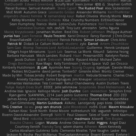
Christian Schau
Hristo Nikolov
将太郎 山田
kyomawolf
Rico Kanthatham
Marcus
ThatDude69
Edward Greenberg
Scruffy Wolf
Irwin Jomar
曜萌 石
Stephen Griffith
Pascal Bureau
Samuel Avraham
Steve Cypert
The Rusted Pixel
Alex Söderström
MoE MoW
Autumn Grace
Leonardo Grosso
Alexander Williams
KerriTheWriter
alejandro chavez herrera
V
ramandeep kaur
Rafael Oliveira
Wendy Morris
Matze
Kelley Womble
Nicolas Ocheda
Kiba
Crunchy Numbers
El/Ellie/Eleanor
Sean Humphrey
Franco
Malik
LotionZulu
Punchersize
Neil Rowe
Nicolas
Genevieve Dumas
rich
cav528
Troy Lutz
ahrotahn
Sethu Nguna
Maciej Krzyszkowski
Jonathan Mullen
Reid Ellis
Robert Jefferson
Philippe Authier
yunlai hao
Juan Fonseca
Paulo Trecenti
Karol Droszcz
Fancy Flannel
J Chris Druce
BraanFlakes08
Cut and Ripped
Patrick Perkins
Simon Lindauer
Chris Arko
Patrick M
Didadi Le
Callum Walton
etudenc
zylo
Daniel
Artem Zhuzhlikov
Sam Gao
Womp
Francois Lord
AirSickLowLander
Guillermo
Henrik Lindqvist
Village's hope Miniatures
Spark Lab
Seamus
La Monk
Kitsun3
Sabrina Yeong
Barbara Hanusiak
Mitch Landers
Richard
Haan
Pressman505
Katelynn Parsec
Jacob Duhon
포로루
Deborah
84d93r
Ryszard Abdul
Michael Zahn
Diego Bermudez
Raw Magic
Kelly Tomlinson | Vision Space
VuD
Jaii Orozco
Kimberly Hutchinson
貴 山崎
Ayomide Awe
Sicong Ouyang
bjakbjak
Davide Medici
Padraic McQuarrie
david james
Toriten57
Ginsnile Allen
Moritz Cremer
Made by Miri
Tobias Jensby
Robert Bergman
martin
NebularStreams
Charles Chen
Anxiety Opossum
Carlos Esplugues
Jim Kneuper
sebastian botero
Almantas Vasiliauskas
Tess Cornwall
Rahul Chandwaney
Austin Durban
Travis
Yuliya
Ralph Does Stuff
EEEEE
Jelle sahmkow
Scopitones
Brad Mellesmoen
A J
Andrew Islas
Ignacio
Kalliope Marie
Josh Dunfee
Gen
viviisection
Seraphin Ernst
Ryan game
SLAWWNN_ 2214
Juan pablo Gutierrez
Thomas Elrod
ZED ZED
James Abney
John kivinen
Kieran Kuhn
Alec Drake
Desert Viber
MutantMike
Carl Glittenberg
Martin Guldbaek
AVAinc.
Lariotjandy
papi bless
DRKRM
THG Creative
lia wu
joop van drunick
Julie Woodcock
nic96
Dzät
Maxim Krioukov
Furkan Kirac
Scott North
Reese Moore
nofreelunch 100
vagueish
Infinitipo
Riverin David-Alexandre
DennyB
NAN YI
Paul Gleason
Tales of Scale
Hank Kaamura
Mind Bird
robzilla
HonorableHoplite
madmacx
AlisserB
Tim Boylan
Braulio Chavez
Logan
Wutata
Andrew Osborne
Rafal
Higgins
Angel Diaz
Courtney Xenith
Francky Tang
salem shams
Alheren
Kevin Kennedy
Carlos Abraham Gutiérrez Solis
Clemente Miralles
Tyler Vaughn
Laster
Kris
Jackson N. Rocha
Paul McManus
TheCaptainAmerica
Bryant Bennett
Evelyne I