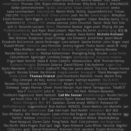
Nathaniel Roberts
Mechrot
elijah kenney
J H
Astone Massie
Tobi Staerk
milad tatar
Thomas
DHL
Bryan Intindola
Archman
Billy Bob
Evan C
SHALIWA233
Stefan Jammertzheim
SpiSlu
Joe Carlos
Oscar Castillo
bleached
senko
Lasse Leonhardsen
3darchstuffs
Martin Wells
Skittlq
SquareIsNotCool
Tobias
אילון קשת
Purple-H's Art Stuff
Oliver Lemke
Josh
No No
David Rogers
MilkyBun
Eddie Benton
Sam Biggins
윤구선
gupries on Instagram
Cassie
Bradley Savoy
Wing
Beehhhh112
Chikato 710
imma zamora
John Churchill
TwinX
Nhật Tiến Trần
승하 이
Facundo Lazzaro
Stenz
Filomeno Saraiva
logan pratt
Rhys lg
Aki Jae
TheMellowMelody
Jack Ryan
Brad Leikam
Nasi Paru Bu Amin
Jazmin Lang
宥任 陳
St
Gooo Tang
Nicolas Hafner
gyomh
adaktyl
Kiara Battle
Michelle Rothwell
Niki Shterev
RussJones
Lloyd Collidge
Lev Schwartz
Jared Ross
Jason Mault
Elizabeth McCormick
Jakob Recknagel
Luke willard
Sascha Kohler
John Steger
snail
Russell Wilder
Demerui
Jace Perrodin
Jeremy Ingram
Pedro Xavier
isaiah M
lokjl
Mike Wellfare
ratman
Lucas M. Morone
WyvernLang
Manny Morales
Randal Falcone
Der Le
Meshal Alshammari
KhangXing Pang
Douwe
Lucas Vieira
CallumNorm
Egoknight
Limitless Designs
tylerspetgoose
maurizio sciascia
Özgür Kaan Sevindi
Kayla B
Arian Castane
Akaiseutoseu
4DN
Thomas Harvey
Giuliano Hungria
Dionicio Galarza
David Ebbevi
Eda Aydemir
Logan Cox
Kyoto Wanderer
LEE EUNHA
JoyBox19
Play Usa
panic attack
Trip boy
heeno honee
Grigorii
Nicolas Scheer
Kai Krones
magda pawlak
ikung gmr
Titans Management
Greta Gedat
Thomas Fristed
Jose Humberto Ramirez
mura
Martin Holy
Filip Zelenjak
Ali Kılıç
Антон Сергеевич
bahriye taşdelen
Sky JK Arch
Razvan Cristiadis
Leo Euden
Carbonic
Kacper K
40. I Nengah Raditya Karya Putra
Sideways
Sergio Pamies
Oliver
Viorel Vlaican
Hurt Hand
Tamagoooo
TetaBOT
Kira V
XanderDK
John B.
Mark Scott
HG Park
William Karavites
Trollstuhl HagenLord
Mark Habbish
Call Me Sensei
NotARectangle
Noelle DeCuir
jae hoon Choi
Yd C
M C
Cameron Taylor
Nenad Nikolic
Tanner Moerke
Victor Ofvergard
苏打
K Y
Galahan
Derek Anwyl
W00k13
Released 50
MeTheManwich
iosgamertool
Bob Ashton
INFADEL
Devin Mattox
Jon Martello
Jan
Wyatt Sui
LesterCovax
Cue
tran tuan
Bad Radish
Sebastian
暁子 清水
Dan Wheatley
Md. Wasif Anjum
Lewis of the Rat Brigade
Juan Pinilla
My Name
Iggy
Terifict
Kiddow
simsterns
Olivier Babet
Brandon Wilkie
BlackSkyNinja
Pavel Karapud
Daren Gallo
Peleg Tabib
Null
Cole Johnson
Joe Bergmann
Pav North
Mike Rogers
Bull Spit
Sage
Ryan Kirkland
Luke White
Yannick
falgn0n
CGSpoon
gubi
Daniel Robertson
Brennan Oort
sanxbile
Dustin McGlinchey