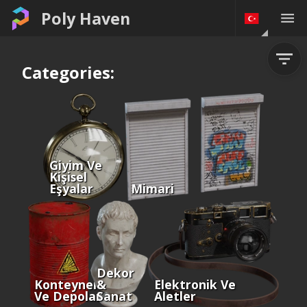
Poly Haven
Categories:
Giyim Ve
Kişisel
Eşyalar
Mimari
Dekor
Konteynerler
&
Elektronik Ve
Ve Depolama
Sanat
Aletler