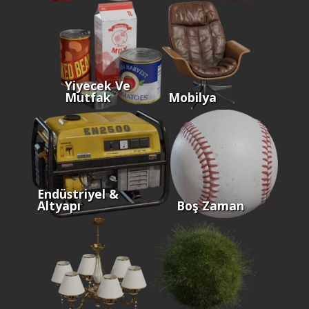
Yiyecek Ve
Mutfak
Mobilya
Endüstriyel &
Altyapı
Boş Zaman