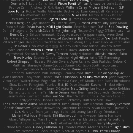
Domenic S
Laura Ganis
Ike Li
Pietro Ponti
William Unsworth
Lorie Loeb
Fabrice Zaini
Andrew_D
R.H. García
William Carey
Michael B Johnson
G.P
Goro Fujita
Robert Wallis
Alexander Bachvarov
Evan Campbell
Rene Gansen
Clifford A Worsham
Fábio De Carvalho
Mike Festa
Martin Banak - Dr Zed
fred gissubel
Ayetheist
Edgard Costa
JJ
Pere Pau Sancho
Kevin Barnum
Henrik Berglund
Jay Piboontum
Patrick Lowry
Richard Wright
kiky
John Moon
Francis Boyle
Devin Harris
HDR Light Studio
Peter Baintner
Da5id
Bob Dowling
Daniel Fitzgerald
Dana McCabe
Miket
jehrmaig
f1rstpers0n
Peggy O'Brien
Jason Lai
Bernd Dully
Satoshi Yamasaki
Doug Auerbach
fengquan wang
Aeon Soul
Mark Krenz
Nicholas Rubin
Krzysztof Zwolinski
JG3
Nicolas Côté
V-o
Josh Purple
Peter Rittinger
Benjamin Schechter
Ryan Won-Meng Apuy
Liam Beck
AuroranFilms
Just Gollor
Glyn Wolf
亮作 淡波
Melody Helen MacFarlane
Makoto Izawa
Marc Lemoine
Vadim Turchin
Odin3D
Travis
Moiarte3d
Tim van Helsdingen
WyrmHead
Shawn Miller
Tawny Tomsen
Andy Hickmott
Mikayla
Hiroshi Saito
Steve Hurley
Sophie Gilbert
Grische
Nigel Hillyer
Art of 3D Rendering
Robert Simpson
Nizzero
Ritchie Owens
Agon Ushaku
Zisis Psalidas
Nelson C
Matthias
Stareagle
BunnyCyclops Bunny
J.C.
Jason Scott
Jacob Larson
Tom Jachmann
Max
Cristian Rocco
Daniel Raboldt
ray
Zach Hoy
Bernhard Hoffmann
Will Hattingh
Perard-Gayot
Bryan C
Bojan Spasojevic
Alan Camerer
Toby Yoda
Thater
Hazel Quantock
Neil Blakey-Milner
John Wagman
Victor Gan
Walter Bosse
Edgar San
Pamela Case
Jeff
Modicolitor
Frank Riccobono
Shaw Kaake
Panagiotis Tourlas
果冻_JS
Dave Liewald
Stephan S
Matt Allen
Paul Schicketanz
Norimichi Sano
DGagster
Matt Griffey
Ian Hubert
Linda Robbins
Richard Lyons
Joanne Tai
Mahe Dewan
Finn Bear
Ivan Sepulveda
Gabor Z
Jeremy Park
Cameron Keffer
Yan Shi
Ulrich Woehr
Chris Li
Zachary Capalbo
Kelly Johnson
Hannes Dreyer
Elektrospy
Buttered Side Down
The Dread Vixen Alinsa
Laura Kimmel
Timo Muraja
Tom Norman
Rodney Schmidt
Arioch Snowpaw
Catface Meowmers
gardeninn thomas
Istvan Kozma
QuesoGr7
Luis Naranjo
Sean
jamie ngai to lo
Lök Leung
Jack Foley
fxtentacle
Marielli Vichique
Primaris
Kirt Blackwood
mark wrabel
James Harrison
Alvaro Villagomez
Mark Hoffman
Josh Roenker
Martin Lukačka
AaronFung
Ben-Adam Berger
Hun73rdk
Abraham Mast
YYSSun
Thierry Mayrand
Richard McGowan
Aubrey Pullman
R.J. Rhodes Writes
Atelier Argos Art
Light Films
Rémi Verschelde
Ryan Reisiger
SizeKivit
Stymie
Dustin
Patrick Brady