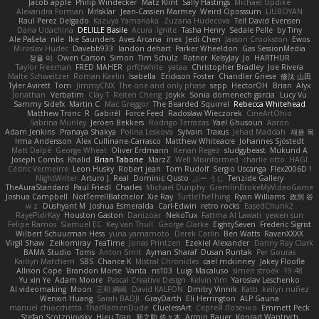
Jacob apple
Philip Windecker
Matz Klint
Sally Hastings
Michael Updike
Alexandra Forman
MrIsklar
Jean-Cassien Marmey
Weird Oposssum
LIUBOYAN
Raul Perez Delgado
Kazuya Yamanaka
Zuzana Hudecova
Tell David Evensen
Daria Udachina
DELILLE Basile
Acura .Ignite
Tasha Henry
Sedale Pelle
by Tiny
Ale Pašeta
nile
Ike Saunders
Aves Arcana
inex
Jedi Chen
Jaxson Crookston
Ewos
Miroslav Hudec
Davebb933
landon dehart
Parker Wheeldon
Gas SessionMedia
정율 이
Owen Carson
Simon
Tim Schulz
Ratner
KelsyJay
Jo
HARTHUR
Taylor Freeman
FRED MAHER
prfctwhite
yataa
Christopher Bradley
Joe Rivera
Malte Schweitzer
Roman Kaelin
Isabella
Erickson Foster
Chandler Griese
修汰 山田
Tyler Avirett
Tom
JimmyCNX
The one and only phase
sepp
HectorOH
Brian
Alyx
Jonathan
Verbatim
Clay T
Reiten Cheng
Joykk
Sonia domenech garcia
Lucy Vu
Sammy Sidefx
Martin C
Mac Greggor
The Bearded Squirrel
Rebecca Whitehead
Matthew Tronc
R
Gabirél
Force Feed
Radosław Wieczorek
CineArtOhio
Sabrina Munley
Jeroen Bekkers
Rodrigo Terrazas
Yael Ghusoun
Aaron
Adam Jenkins
Pranaya Shakya
Polina Leskova
Sylvain
Traxus
Jehad Maddah
재윤 옥
Irma Andersson
Alex Cullinane-Carrasco
Matthew Whiteacre
Johannes Sjöstedt
Matt Dalpé
George Wheat
Oliver Erdmann
Kenan Regez
sludgybeast
Mukund A
Joseph Combs
Khalid
Brian Tabone
MarzZ
Well Misinformed
charlie otto
HAGI
Cédric Vermeirre
Leon Husky
Robert jean
Tom Rudolf
Sergio Uscanga
Flex2006D !
NightWriter
Arturo J. Real
Dominic Qusto
ぶー うじ
Tenzide Gallery
TheAuraStandard
Paul Friedl
Charles
Michael Dunphy
GremlinBrokeMyVideoGame
Joshua Campbell
NotTerrellBatchelor
Xie Ray
TurtleTheThing
Ryan Williams
政則 谷
w z
Dushyant M
Joshua Esmeralda
Carl-Edwin
retro rocks
EasedChunk2
RayePixlrKay
Houston Gaston
Danizoar
NekoTux
Fattma Al Lawati
yewen sun
Felipe Ramos
Slamuel EC
Key van Thull
George Clarke
EightySeven
Frederic Sigrist
Wilbert Schuurman Hess
yuna yamamoto
Derek Carlin
Ben Watts
RavenXXXX
Virgil Shaw
Zeikomiray
TeaTime
Jonas Printzen
Ezekiel Alexander
Danny Ray Clark
BAMA Studio
Toms
Anton Smit
Ayman Sharaf
Dusan Runtak
Per Gouras
Kaitlyn Matchem
SBS
Chance K
Mistral Chronicles
cael mckinney
Jakey Floofle
Allison Cope
Brandon Morse
Vanta
ns103
Luigi Macaluso
simen stroek
19:48
Yu xin Ye
Adam Moore
Pascal Creative Design
Kelvin Yim
Yaroslav Leschenko
AI videomaking
Moon
正和 綱嶋
David KALFON
Dmitry Vinnik
Katti
keilyn nuñez
Wenxin Huang
Sarah BADJI
GrayDarth
Eli Herrington
ALP Gauna
manuel chiocchetta
ThatRamenDude
CluelessArt
Cергей Лозенко
Emmett Peck
Stefan Scotzniovsky
Hieu Tran
新之助 佐々木
Armin Bauer
Konrad Wantrych