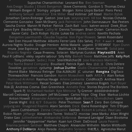
Supachai Chanarittichai
Leonard Rio
Ben Seaman
Axis Design Studio | Elliott Benjamin
Steve Clements
Gordon S
Thomas Deisz
William Bergen II
Slompy
yotpak
Morgan
Ximo Llopis Barber
Piero Perez
Anthony Simuel
astroblur
Erik Miller
Fred Vollmer
Jeff Kissel
Martin Býšek
Jonathan Caron-Roberge
Gaston
Jose Luis
seryong kim
till toe
Nicolas Ocheda
Clemente Gonzalez
Sean McSharry
Jack Palmstrom
John Daineusaure
Bas Peeters
Sascha Donie
Marvin W Parker
Patrick
Zach Ball
Isaac
katren wood
Deek_Blue
Jason Eyre
Bradley Wilson
Cathy W
Dennis Torosyan
Brian Dolan
Cameron Koch
Xavier Caliz
Zach Robyn
Fizzle
Lukas Ess
andrea cerini
Keerthi Pachala
Benjamin Learmonth
Claudia Toyama
Von Piper Flowers
Søren Rosendahl
Van Den Heuvel Matthew
Alberto Ferrer Lara
Edo Salvej
Pzit
✧ 𝔪𝔞𝔯𝔦 ✧
eeee
Aurora Nights Studio
Dougal Henken
Attila Malarik
uujann
D1REW00F
Ryan Dunn
mura
Jose Espinoza
iiiimmmm
Matthias LN
SteelDriver
Henri49
Solid Jake
Ricardo Negrete
Саша Ячмень
Solacen
Martynas Gurskas
PlaytestDS
Aren
Paul R LeBlanc
vikky
sepehr sabour
Silly Killy
Benoît Texier
Matthew Jeffs
Kelly Port
Tony Johnson
Sadie J. Foxx
SilentWatcher28
Jose Francisco Martinez
The Name Brand Company
Bouillard
Patrick Ryan
Keu
皓欽 涂
Chris DeVere
Foxokles
garzatron
cyclump
Joshua Dunfee
Giulio Chiaramonte
John Doe
Mornè Blake
Mateusz Relinger
Elia ALMALIKI
JC
uiiunan
Rongina
DigiTaco
Thierwaechter
Francois Gandon
Aaron Mceachern
kath
AREA 6
Alan Farkas
Humoud Al-Amiri
Rasmus Hauge
Arlene Lukkarila
ColdRice25
Anthea Ward
Peter Mark Wittmann
Pascal Scrivani
Elias Jimenez
Lawrence Rogers
Kurt Boyer
Risk 📀
Andreea Cosma
Dan Greenheck
Annette Pew
Stories Beyond The Borders
Spark PJ
Mohamad Hadlah
Kyle Mitrione
Ty Grenier
dddddrdrdrdrdr
Marcell Ceslowsky
Cedoulain
Jeff McGowan
Carlos Filipe
Oleg
Elsie
Markus Löchte
Anton Howell
Alexander Adelmann
Spirit-Rush
Moritz Schmidtchen
Liam
Derek Wight
幸史 松下
Eduardo
Peter Thomson
Sean T
Zero
Ben Gillespie
yuijung seo
Imagined Realms
Alani Sanders
Deck
Dane Reisenbigler
Tim O'Bryan
Jason Cuthbertson
Zerina Cmajcanin
FabFab
Robert A Lohaus
Paul Lau
Robin Nuen
jeffsarge
Alexandro Torres
Volico72
morzsa
Jesse Marku
Allan Wright
Drake Gao
Julileeheehee
Aleksandra Stefanova
Bernard Landgraf
Daan Bootsma
Jennifer "daysparrow" Harlan
Kuan lun Chen
DaDrood
Laura Pesenti
Brianna Janssen Saldivar
Matthew Chapin
Alexander Wilhelm
Martin Wittfooth
Anthony F DeMarco
Alejo Parada
Alejandro Soriano
中村秀人
Agnieszka Marut