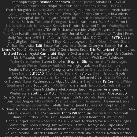
ProtanopicMidget
Brandon Snodgrass
Tyler K Spicher
Arnaud PUIRAVAUD
Joseph Catrambone
HippoThalamus
Sean Kennedy
Tomek LECOCQ
Paul Mcloughlin
DaLivelyGhost
Lose Pacific
Jimikimo
Ben Bosma
mark stalzer
Jack J
Ian Neisser
Marcus Morba
LePew
Ryan Roden-Corrent
Joshua Albers
Kristen Westphal
Jon White
Jack Fenech
Jotunkottr
Hexdrake's Art
Ted Curtis
nullinc
Zach du Toit
John Partington
Kazuki Kamimura
Mark Boss
Yaron L.
Lukas Kalbertodt
Marcos Vaz
Sébastien Tricoire
Masanori Tottori
QuirkyTopHat
ReJ aka Renaldas Zioma
VFRAME
Michael Whiteside
Wolfer Moyens
Arturo Leone
Pete
Alex Harvill
Lauri Kananen
wheany
Unreal Sensei
tchaikovsky2
Taylor J Peters
Molly Footman
大重生-TheRebirth
RSH__studio
Mat
S C
Cailrdar
PYTHA Lab
OddlyBigBear
binotti lucia
IT Roy
Karabo Legwaila
Zane Olson
Chord Shore
A. Stan Konowitz
Talii
Bruce Matthews
Aria
3dfan
Xatonym
Barney
Sethesh
blendFX
Petr O
Michael Vick
Seth // Gone Indie, Bro...
Eric Pontbriand
Glenn Jones
Michael Tedder
Krystal Camprubi
Eugene Ovcharenko
Fiona Margrie
Alan Daniels
Mark Mazaitis
Jeff
The Sarah Hirsch
Paul Dolzall
Wolf Daw
kyleboze
Taylor Galen Kadee
Steven Ekholm
Stephen Ellis
Aximmetry Technologies
Sarah Wiener
Andrew Faithfull
wellingtoncrab
Ada Rose Cannon
Resilient Picture Company
Almighty Laxz
Jonathan Brandt
Szabolcs Dombi
Jose Nario
ELITECAD
Nick Storey
Ryan
Kim Vitkus
Bryan Halcott
Glyph
Jan Oliver Koch
Reggie Storm
Dan Repp
pk
Nathaniel E Bell
Benita Winckler
Kai Honeck
Íkara
Psychosadistic
Algot Nordström
Trag1cHaze
KaiCee
Kurt Wilson
Stéphane Huart
Todd Eaton
P4C1F15T
charamath
Jakob Stolz
YeGrayHound
Kevin Turner
Brian McMullen
oleko senga
Jason Ferguson
Arrangemonk
Wesley Scafe
scott bilby
Victor
George e Chianese
Ben Visser
Albatross 3D
Sam Sartor
Andrej Striezenec
normalguy
Josh Macdonald
Pafka
Byeong Chul JIN
Dumbass Dragon
Alkaza1996
jAde
Lea Seidman Hernandez
Alexander Becker
Oscar Vargas
sastun1962
Totally Normal
Jared LeClaire
Christopher Bogs
Michael Dunkley
Alex Hyner
Scott Gilbert
Matthew Gerard
Julius Brockelmann
Alex
sotiris
Teneka B.
Dale Schwiesow
Thom Rittenhouse
Marcin Ignac
Martinotti
Brandon Jordan
Frode Lund Tharaldsen
Gerard Redmond
Walter Rice
Dennis Korpel
Matthew Stevens
PIXDES Games
Michael Mayeux
George Giagias
arash tirgari
Ryan Dening
Tim Warnock
Steven
Deadlyblack
Lupo Marcio
creative mart
M Tera
Sebastian Karlsson
Iaian7 / John Einselen
AsTheRainFell
Volkor
Rijndael
Patrick T Sullivan
Alexander Rath
david mares
Nayden Dochev