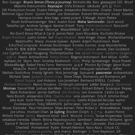
Ben Granger
Bruno Simon (Three.js Journey)
Michelle Ma
Ben
glassapple 325
Woof
Maxime Detournière
Rayscaper
Chris Dickson
idkdude
성익 김
Piotr
JSR Production house
Dustin Pettegrew
Alessandro Mennonna
Onalist
Devin Martin
Mehmet Oguz Derin
Quinn Kowitt
Lee Stranahan
Robert Whitehead
kocat
Grawlix
Hampus Linden
Alex Vega
orestis picard
S Waugh
Arjen Plakke
Noah Kollmannsberger
Niko
Austin Root
Misha Samorodin
Zach wood
Tabatha Lyn
Andrew Sprague
Karsten Eckelt
Tony
VolkEnVaderland
Raizzer47
Pablo Portal
Viktoriya
MisterBKWolf
שי יעקוב
DerHitsch
We Don't Know What A Car Is
James Patel
Joeri Woudstra
Rochelle Bricker
Bojan Rončević
Justin Green
Sof
Hope Hackett
Sven Kröger
Dejvo
JRichardGaming
fatalmuffin
Sharp
movies byevan
Ayleen
Adam Hutchinson
Neet
EchoTheComposer
Andreas Stockmayer
Ernesto Gomez
Joep Meindertsma
Todd KS
景琦 张景琦
trowelandspade
Phase
Colin Lohaus
atoves
Dan Goddard
Loo Cypher
Adrian Haugseng
TheSmallGacha
trvr
Jacob Hooper
Gaetano Gargano
민희 이
Flavio
Artmachiner
Remy Ponso
Magnús Antonsson
Ben Milius
Griffin
rayhaan.3d
Skyro
Rain
Violetta Radkevich
Chris
Philip Spiessberger
Bryce Powell
BladedBadge
Rafael Perez-Torro
Nemnomi
おるす
Photini By Design
Jason Buier
AblazZe
Rom1
Serin Jameson
Aden Bise
nobuyuki takahashi
ruffles
Nathan Stoltzfoos
Freddy Sghetti
Nick Jainschigg
Siyouardi
passivestar
sirdeadduke
Michael Sasse
Jackson Quinn Gray
Steve Teeps
Romanov_art Romanov_art
David Sopala
Joel Hobson
Lou Jonathan
Bertrand RIVEILL
Cocheta
Michael Witmann
Marco Vizcaino
Christoph Letmaier
LaMar Sharpe Jr
Gbromios
Minmax
Daniel1060
Joshua Van-Male
Steve Mitas
Robert Billard
Scopique
Repsaj
Mark Richardson
James Stafford
Jim Rodney
Len Govednik
Cédric Le van
Nate Borsch
alessandro Citro
Osamu Abe
vera usselman
Orly R
Jimmie Floyd
Jake Aust
Scott Peters
mytrixx
dave garcia
Gaëlle Robardet-Nicolas
wymo
Zoidrawzaton
Toby SWANSON
Jaime Jasso
Liam Cox
Joshua Bramer
Mucai 'Daduska'
Paul Henderson
Nisse Axman
Peter Križan Jr.
WidowMakes
Harper
Joe Lihou
michael Chan
Jo Gylling
Braiden Dolph
たこーん
Austin Pierce
Willem Hörter
Valery
Maxence Vinot
Lev K
Woozle
Ackley
Tanya Krzywinska
Gorto
sebastian heredia
Villem
Milina Papadopoulos
SamBean
Sebastian Williams
igorrr
Daniel P
Nicole Manson
Jan Tellethon
Ben Casey
Max Cukrowski
Elvis Germano
CharlesD
Pomakenel
Ryder
Renart-Patreon
Kazo Kazo
Chuck CG
antonio palacios puertas
jack manzi
Bertinger
k
Tom Kayakson
GP