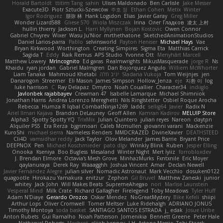
Horald Bartoldt
ttitim Tang
sahin
Ulises Maldonado
Ben Carlisle
Jake Messer
Exacute3D
Piotr Sztucki-Szewców
주호 정
Ethan Cohen
Metix
Winter
Igor Rodriguez
朋弥 林
Hank Logsdon
Elias
Javier Garay
Greg Miller
Wonder Lizard588
Gliese 570
Wiola Miszczak
Irina
Олег Гладков
凌太 上村
hullin thierry
Jackson L.
Harri Myllynen
Bojan Kostovic
Owen Connor
Gabriel Chvyrev
Wixer
Wasu Ju'Nior
mrthethatone
SketchedAnimationStudios
Daniel Larios-parra
Pablo
selvinsworld
Payton Heniser
Michael Hays
Vae
Bryan Kirkwood
Worthington
Creating Simpires
Sigma Eta
Matthias Carrick
Sagida T
Eddy
Raik Remus
APS Studio
Yvonne Ott
Menyhárt Marcell
Matthew Lowery
MrIncognito
Ed garas
Realmwrights
MikusMasquerade
jorge R
Ns
Khaidu
ryan jordan
Gabriel Malmgren
Dan Bojorquez Angulo
Williem McWhorter
Liam Tanaka
Mahmoud Khetabi
יניב חלה
Sladana Vukoja
Tom Weijnjes
jen
Danarogon
Streemer
Eli Mason
James Simpson
Hollow_Jenza
eje
지환 이
log
luke harrison
C
Ray Delapaz
Dmytro
Noah Couallier
Character34
indiiglo
Javlonbek rajabbayev
Crewman 47
Isabelle Lamarque
Michael Shimniok
Jonathan Harris
Andrea Lorenzo Mereghetti
Nils Ringlstetter
Osbiel Roque Arocha
Rebecca
Humza R Iqbal CombatNinja1269
laddc
sellig64
Javier
Radix N
Ariel Ilmari Kajava
Brandon DeLauney
Geoff Allen
Kamran Kadirov
MELUIP Store
Alpha3
Spotty Spotty YQ
TrixMix
Julian Quintero
julian reyes
Nareon
claytpn
Alquiler PS5
Era Rerza
bjgrimoari
Caleb Mcmullen
giovanni varani
Mackenzie
KuroShi
michael sierra
Nameless Renders
MMDCRAZED
DivineXavier
DEATHSTEED
Cli4D
vamsidhar reddy
Jack Taylor
Olov Melander
James Barrie
Bryant Price
DEEPNOX
Pen
Michael Koschmieder
pato dlgv
Wrinkly Blink
Ruben
Jesper Elling
Onooka
Kseniya
Boo Bugless
Mesaland
Winter Night
Mert İyiiz
forrobloxdev
J. Brendan Elmore
Octavia's Mesh Grove
MinhazMurks
Fxntxnile
Eric Moyer
qaylanuraya
Derek Ray
Waaagghh
Joshua Vincent
Amar
Declan Newell
Javier Fernández Alegre
julian silver
Nomadic Astronaut
Mark Vecchio
dosuken0122
quagootle
Hirokazu Yamakura
enitzur
Zephon
Gil Bruvel
Matthew Zaneski
junior
whitey
Jack John
Will Makes Beats
SupremeAhegao
nori
Marlise Launstein
Vesperal Mind
Milk Crate
Richard Gallagher
Firelegend
Toby Meadows
Tyler Huff
Adam N'Diaye
Gerardo Orozco
Oskar Mendez
NoGreatMystery
Bike Kefeli
shiipi
Arthur Lops
Oliver Cromwell
Tomer Meltser
Luke Ridehalgh
ADRIANO JONUS
Timothy Montoya
soda basket
SANTIAGO SANTOS ESTRADA
j_ edak
Josue Uribe
Anton Rubets
Gui Ramalho
Noah Patterson
Jomenikia
Bennett Greene
Peter Hale