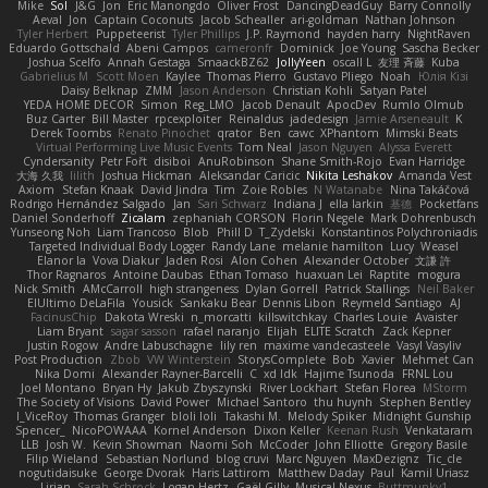
Mike
Sol
J&G
Jon
Eric Manongdo
Oliver Frost
DancingDeadGuy
Barry Connolly
Aeval
Jon
Captain Coconuts
Jacob Schealler
ari-goldman
Nathan Johnson
Tyler Herbert
Puppeteerist
Tyler Phillips
J.P. Raymond
hayden harry
NightRaven
Eduardo Gottschald
Abeni Campos
cameronfr
Dominick
Joe Young
Sascha Becker
Joshua Scelfo
Annah Gestaga
SmaackBZ62
JollyYeen
oscall L
友理 斉藤
Kuba
Gabrielius M
Scott Moen
Kaylee
Thomas Pierro
Gustavo Pliego
Noah
Юлія Кізі
Daisy Belknap
ZMM
Jason Anderson
Christian Kohli
Satyan Patel
YEDA HOME DECOR
Simon
Reg_LMO
Jacob Denault
ApocDev
Rumlo Olmub
Buz Carter
Bill Master
rpcexploiter
Reinaldus
jadedesign
Jamie Arseneault
K
Derek Toombs
Renato Pinochet
qrator
Ben
cawc
XPhantom
Mimski Beats
Virtual Performing Live Music Events
Tom Neal
Jason Nguyen
Alyssa Everett
Cyndersanity
Petr Fořt
disiboi
AnuRobinson
Shane Smith-Rojo
Evan Harridge
大海 久我
lilith
Joshua Hickman
Aleksandar Caricic
Nikita Leshakov
Amanda Vest
Axiom
Stefan Knaak
David Jindra
Tim
Zoie Robles
N Watanabe
Nina Takáčová
Rodrigo Hernández Salgado
Jan
Sari Schwarz
Indiana J
ella larkin
基德
Pocketfans
Daniel Sonderhoff
Zicalam
zephaniah CORSON
Florin Negele
Mark Dohrenbusch
Yunseong Noh
Liam Trancoso
Blob
Phill D
T_Zydelski
Konstantinos Polychroniadis
Targeted Individual Body Logger
Randy Lane
melanie hamilton
Lucy
Weasel
Elanor la
Vova Diakur
Jaden Rosi
Alon Cohen
Alexander October
文謙 許
Thor Ragnaros
Antoine Daubas
Ethan Tomaso
huaxuan Lei
Raptite
mogura
Nick Smith
AMcCarroll
high strangeness
Dylan Gorrell
Patrick Stallings
Neil Baker
ElUltimo DeLaFila
Yousick
Sankaku Bear
Dennis Libon
Reymeld Santiago
AJ
FacinusChip
Dakota Wreski
n_morcatti
killswitchkay
Charles Louie
Avaister
Liam Bryant
sagar sasson
rafael naranjo
Elijah
ELITE Scratch
Zack Kepner
Justin Rogow
Andre Labuschagne
lily ren
maxime vandecasteele
Vasyl Vasyliv
Post Production
Zbob
VW Winterstein
StorysComplete
Bob
Xavier
Mehmet Can
Nika Domi
Alexander Rayner-Barcelli
C
xd Idk
Hajime Tsunoda
FRNL Lou
Joel Montano
Bryan Hy
Jakub Zbyszynski
River Lockhart
Stefan Florea
MStorm
The Society of Visions
David Power
Michael Santoro
thu huynh
Stephen Bentley
I_ViceRoy
Thomas Granger
bloli loli
Takashi M.
Melody Spiker
Midnight Gunship
Spencer_
NicoPOWAAA
Kornel Anderson
Dixon Keller
Keenan Rush
Venkataram
LLB
Josh W.
Kevin Showman
Naomi Soh
McCoder
John Elliotte
Gregory Basile
Filip Wieland
Sebastian Norlund
blog cruvi
Marc Nguyen
MaxDezignz
Tic_cle
nogutidaisuke
George Dvorak
Haris Lattirom
Matthew Daday
Paul
Kamil Uriasz
Lirian
Sarah Schrock
Logan Hertz
Gaël Gilly
Musical Nexus
Buttmunky1