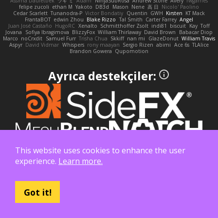
Assima Dauletbek
ツキ ミ
Adam
NinjaSubRosa
Andrew Stone
Avery
rwgames
felipe zucoli
ethan M
Yakoto
DB3d
Mason
Nene
高 日
Nicolo' Paolino
Cedar Scarlett
Tunanodra-P
Victor Bondatiy
Quentin
GWH
Kirsten
KT Mack
FrantaBOT
edwin Zhou
Blake Rizzo
Tal Smith
Carter Farrey
Angel
Juan José Castaño
HugoRC
Xenalto
Schmitthoffer Zsolt
indi81
biscuit
Kay
Toff
Jovana
Sofiya Ibragimova
BlizzyFox
William Thirlaway
David Brown
Babacar Diop
Marco
noCrxdit
Samuel Furr
Trisha Chua
Skkiff
nan mi
GlazeDonut
William Travis
Aspyr
David Vidmar
Whispers
rony maayan
Sergio Rizen
abimi
Ace 6s
TLAlice
Brandon Gowera
Qupomotion
Ayrıca destekçiler:
This website uses cookies to enhance the user
experience.
Learn more.
Got it!