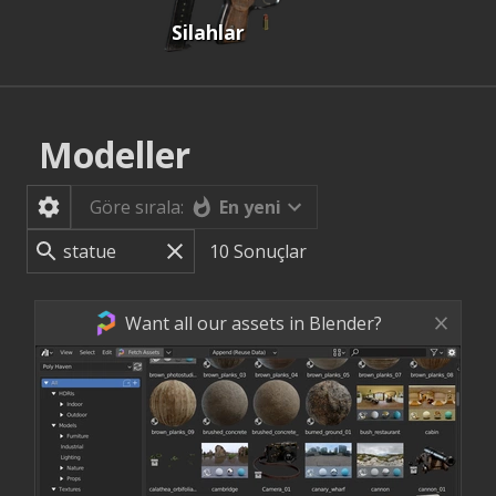
Silahlar
Modeller
En yeni
Göre sırala:
10
Sonuçlar
Want all our assets in Blender?