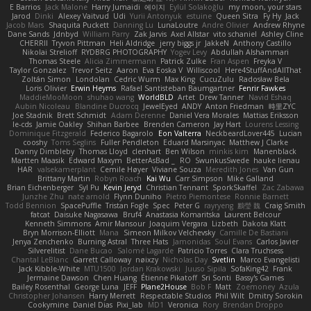
E Barrios
Jack Malone
Harry Jumaidi
에이지
Eylül Solakoğlu
my moon, your stars
Jarod
Dinki
Alexey Vaitvud
Udi
Yurii Antonyuk
estuine
Queen Sitra
Fy Hy
Jack
Jacob Mars
Shaquita Puckett
Danning Lu
LunaLoutre
Andre Olivier
Andrew Rhyne
Dane Sands
Jdnbyd
William Parry
Zak Jarvis
Axel Allstar
vito schaniel
Ashley Cline
CHERRII
Tryvon Pittman
Heli Aldridge
jerry biggs jr
JakkeN
Anthony Castillo
Nikolai Strelioff
RYDBRG PHOTOGRAPHY
Yogev Levy
Abdullah Alshammari
Thomas Steele
Alicia Zimmermann
Patrick Zulke
Fran Aspen
Freyka V
Taylor Gonzalez
Trevor Seitz
Aaron
Eva Eoska V
Williscool
Here4StuffAndAllThat
Zoltán Simon
Londolan
Cedric Wurm
Max King
CucuZulu
Radosław Bela
Loris Olivier
Erwin Heyms
Rafael Santisteban Baumgartner
Fenrir Fawkes
MaddieMooMoon
shuhao wang
WorldBLD
Artet
Drew Tanner
Navid Eshaq
Aubin Nicoleau
Blandine Ducrocq
JewelEyed
ANDY
Anton Friedman
時里ZYC
Joe Stadnik
Brett Schmidt
Adam Derenne
Daniel Vera Morales
Mattias Eriksson
le-cds
Jamie Oakley
Shihan Barbee
Brenden Cameron
Jay Hart
Lourens Lessing
Dominique Fitzgerald
Federico Bagarolo
Eon Valterra
NeckbeardLover445
Lucian
cooshy
Toms Seglins
Fuller Pendleton
Eduard Marsinyac
Matthew J Clarke
Danny Dimbleby
Thomas Lloyd
clenhart
Ben Wilson
minkis kim
Manenblack
Martten Maasik
Edward Maxym
BetterAsBad _
RO
SwunkusSwede
hauke lienau
HAR
valsekamerplant
Cemile Høyer
Viviane Souza
Meredith Jones
Van Gun
Brittany Martin
Robyn Roach
Kai Wu
Carr Simpson
Mike Galland
Brian Eichenberger
Syl Pu
Kevin Jeryd
Christian Tennant
SporkSkaffel
Zac Zabawa
Junzhe Zhu
nate arnold
Flynn Duniho
Pietro Piemontese
Ronnie Barnett
Todd Bennion
SpacePuffle
Tristan Fogle
Spec
Peter G
rayryeng
鸝瑩 魏
Craig Smith
fatcat
Daisuke Nagasawa
Bruf4
Anastasia Komaritska
Laurent Belcour
Kenneth Simmons
Amir Mansour
Joaquim Vergara
Lizbeth
Dakota Klatt
Bryn Morrison-Elliott
Mana
Simeon Milkov Velchevsky
Camille De Bastiani
Jenya Zenchenko
Burning Astral
Three Hats
Jamonidas
Soul Evans
Carlos Javier
Silverelitist
Dane Bucao
Salomé Lagarde
Patricio Torres
Clara Truchsess
Chantal LeBlanc
Garrett Calloway
nøixzy
Nicholas Day
Svetlin
Marco Evangelisti
Jack Kibble-White
MTU1500
Jordan Krakowski
Juuso Sipilä
SofaKing42
Frank
Jermaine Dawson
Chen Huang
Étienne Pikatoff
Sri Sonti
Bassy's Games
Bailey Rosenthal
George Luna
JEFF
Plane2House
Bob F
Matt
Zoemoney
Azula
Christopher Johansen
Harry Merrett
Respectable Studios
Phil Wilt
Dmitry Sorokin
Cookymine
Daniel Dias
Pixi_lab
MD1
Veronica
Rory
Brendan Droppo