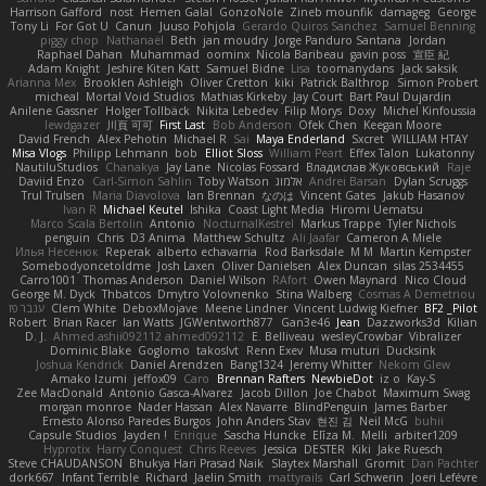
Harrison Gafford
nost
Hemen Galal
GonzoNole
Zineb mounfik
damageg
George
Tony Li
For Got U
Canun
Juuso Pohjola
Gerardo Quiros Sanchez
Samuel Benning
piggy chop
Nathanaël
Beth
jan moudry
Jorge Panduro Santana
Jordan
Raphael Dahan
Muhammad
oominx
Nicola Baribeau
gavin poss
宣臣 紀
Adam Knight
Jeshire Kiten Katt
Samuel Bidne
Lisa
toomanydans
Jack saksik
Arianna Mex
Brooklen Ashleigh
Oliver Cretton
kiki
Patrick Balthrop
Simon Probert
micheal
Mortal Void Studios
Mathias Kirkeby
Jay Court
Bart Paul Dujardin
Anilene Gassner
Holger Tollbäck
Nikita Lebedev
Filip Morys
Doxy
Michel Kinfoussia
lewdgazer
川頁 可可
First Last
Bob Anderson
Ofek Chen
Keegan Moore
David French
Alex Pehotin
Michael R
Sai
Maya Enderland
Sxcret
WILLIAM HTAY
Misa Vlogs
Philipp Lehmann
bob
Elliot Sloss
William Peart
Effex Talon
Lukatonny
NautiluStudios
Chanakya
Jay Lane
Nicolas Fossard
Владислав Жуковський
Raje
Daviid Enzo
Carl-Simon Sahlin
Toby Watson
אלמוג
Andrei Barsan
Dylan Scruggs
Trul Trulsen
Maria Diavolova
Ian Brennan
なのは
Vincent Gates
Jakub Hasanov
Ivan R
Michael Keutel
Ishika
Coast Light Media
Hiromi Uematsu
Marco Scala Bertolin
Antonio
NocturnalKestrel
Markus Trappe
Tyler Nichols
penguin
Chris
D3 Anima
Matthew Schultz
Ali Jaafar
Cameron A Miele
Илья Несенюк
Reperak
alberto echavarria
Rod Barksdale
M M
Martin Kempster
Somebodyoncetoldme
Josh Laxen
Oliver Danielsen
Alex Duncan
silas 2534455
Carro1001
Thomas Anderson
Daniel Wilson
RAfort
Owen Maynard
Nico Cloud
George M. Dyck
Thbatcos
Dmytro Volovnenko
Stina Walberg
Cosmas A Demetriou
ענבר פז
Clem White
DeboxMojave
Meene Lindner
Vincent Ludwig Kiefner
BF2 _Pilot
Robert
Brian Racer
Ian Watts
JGWentworth877
Gan3e46
Jean
Dazzworks3d
Kilian
D. J.
Ahmed.ashii092112 ahmed092112
E. Belliveau
wesleyCrowbar
Vibralizer
Dominic Blake
Goglomo
takoslvt
Renn Exev
Musa muturi
Ducksink
Joshua Kendrick
Daniel Arendzen
Bang1324
Jeremy Whitter
Nekom Glew
Amako Izumi
jeffox09
Caro
Brennan Rafters
NewbieDot
iz o
Kay-S
Zee MacDonald
Antonio Gasca-Alvarez
Jacob Dillon
Joe Chabot
Maximum Swag
morgan monroe
Nader Hassan
Alex Navarre
BlindPenguin
James Barber
Ernesto Alonso Paredes Burgos
John Anders Stav
현진 김
Neil McG
buhii
Capsule Studios
Jayden !
Enrique
Sascha Huncke
Elīza M.
Melli
arbiter1209
Hyprotix
Harry Conquest
Chris Reeves
Jessica
DESTER
Kiki
Jake Ruesch
Steve CHAUDANSON
Bhukya Hari Prasad Naik
Slaytex Marshall
Gromit
Dan Pachter
dork667
Infant Terrible
Richard
Jaelin Smith
mattyrails
Carl Schwerin
Joeri Lefévre