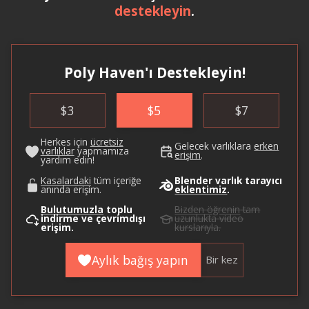
destekleyin
.
Poly Haven'ı Destekleyin!
$
3
$
5
$
7
Herkes için
ücretsiz
Gelecek varlıklara
erken
varlıklar
yapmamıza
erişim
.
yardım edin!
Kasalardaki
tüm içeriğe
Blender varlık tarayıcı
anında erişim.
eklentimiz
.
Bulutumuzla
toplu
Bizden öğrenin
tam
indirme ve çevrimdışı
uzunlukta video
erişim.
kurslarıyla.
Aylık bağış yapın
Bir kez