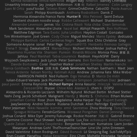
Kamila Novakova Tereza Nemcova
Wogan May
NefaroX
Stanley Chen榕樹
Unearthly Interactive
Jay
Joseph McKinnon
지후 이
Rafael Jimenez
Colin Langley
Juan M Ortiz
yusuf kodat
Taliesin River
GrimeOnADime
Cabot3D
Paola Avanzo
Sarah
Philipp Krombusch
Anthony Rosbottom
Danik Z
Herminia Alexandra Franco Parra
Hunter R
Vito Petrović
Saint Deluca
Sentient chicken noodle soup
Robbe Callewaert
Michael
Shalekendar
Alexander Levenson
James
Ma. Cristina Risoli
Yota chiba
Dean Simonds
Mark Sanderson
Alexandre Lhote
hazel bat
Abhijit Prasanth
Ben Hoffman
Matthew Edgmon
Tara Exotic
Juha Lindfors
Haydon Costall
Gonzako
Tim Winkelmann
Joel Green
Cody Chow
Miguel Mendez
Mario Epsley
dvdcusick
Philippe Bartholi
Carlos Cardenas Negro
Squak Box
Chlo Christine
Gray
Someone Anyone
sonal
Peter Page
Saturnis#6115
Heriberto Reinoso Gallegos
Elena T
Strogg
DaskalosBCE
ManiacMayo
Michael Hirschfelder
Joshua Palfrey
A
Maximino Huertas Vila
Shansen
Pureon
Rinalds Miļicins
Monica Pirvu
家俊 吴
Jahluu
Paul Marshall
Tabia Lourenco
Redlion
HeyoNSFW
Darry
Wojciech Świątkiewicz
Jack Lynch
Peter Siemens
Ben Berntsen
Nananekoko
Ian
Davide Bortoletti
Coral
Heather Walker
Jonathan Shelley
Martín Franchi
Bianca Goldbach
Beefree
治英 矢島
Caleb Simmons
Nathan
baitham i
Maet
Jean
Fenice Ardente
Fabian Norrby
Fatimah Aziz
Andrew
Johanna Fate
Mike Weber
HARRISON PARKER
Ned Fullsom
Ergo Venatus
D
Marco De mitri
Iulian-Eduard Varvara
Jack Plummer
Temple Simpson
Jonathan Diaz
Jadriaan
paul paviot
Emma Reynolds
Michael Rampe
Anna Kasunic
mleczyk
Valeria Rosales
ZerozenSFM
tbycae
Chloe Kiso
Alastair JL
chen li
OOPS!
Alessandro & Riccardo Lazzarin
Wilhelm Nylund
Michael Bertin
Michael Stetler
Yashi Zeng
Jacob Schelbert
Malignant
Hardy
J
Moritz S.
Chihirios
Ethan Mulwee
Jonathan Correa
Rose
Jhon Magdalena
Aisha Harper
Fuji
Rupert Eveleigh
JaaySweeney
Andrei Tabone
Ruslana Dutchak
Allen Partridge
EpsilonCG
Peter Jessiman
Nikki Navaille
komito
emil
Saintetixx
Zhou Weitong
Tony Elwood
Sprague Williams
FeroshGirlSims
Worawut Pongchen
Daniel Jennings
Joshua Conard
Mike Dyer
Jeremy Fukunaga
Rockie Hoerter
鸿彬 邱
Gabriel Brenne
Carmine Ciccone
Paul Shewan
luke gentile
Lux_Fox
azbeaupre
Binsei Numao
Quade Zaban
Aleksandra Davydenko
Benjamin Newman
Kumatora
Liam Jordan
Masanyao
Andreas Gohl
TheThomasTrainzUser
Line Ulv
John Dreessen
David Valentine
Edson Rodriguez
Dávid Borsodi
Lil Sleeping Bag
SubToMyYTplz
Bryn Couser
HanaYou
Hakar Kerarmor
Elric Chen
Michelle Hironaka
Yandong