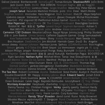
Dániel Zarándi
BenYanken69
SomeGuyBS
Tomas Kiniulis
ShadowolfVFX
John Britti
Jack Quinn
Beth
Ebi3D
RVA DEMON
Niranjan Raghu
경문 서
Flagg3D
Lonnon Foster
Rolf Frey
Lorenzo Festa
Sergei Krutihin
Kevin Roy
Peter Balicki
steve
Joseph Salud
Facundo Martinez Pintado
polo
Mila
Dewi
Matt's Media
Stephen Grimm
microdee
Hans Wegener
Mark Sullivan
theLOF
Maya Halphon
szabolcs csaszar
Stellarator
Now Eleanor
Денис Оницев
Michał Roszkowski
GearGrit - PS2 inspired 3D Platformer Action Game!
Raven Ai
Thor Davidsen
Peter Pejanović
Hope Moore
EK
The Creaky Floorboard
Beachglass Gardens
Bobbit M.
Karl
敦智 紀
Tjoffex
Levent Göçer
Szymon Kaniewski
Adrian S
Mat (M5X11)
Izabella Dębek
john
Andrew
Alexis Lazootin
Jonas Trost
Cameron 'CSD' Dickson
Maurice LeDoux
Fayçal Njoya
Jimmy Jung
Phillip Studans
준현 이
Jorn Bakker
Lloros Sarano
Caffeine Oppsum Games
Giorgi Samukashvili
Alex Tsiskarishvili
Family Rislov
Shiny
Vonda Marquez
Matt Sweda
Ina
Ben Houston
DeeEmmCee
Jim Mitchell
Hamish Gawn
DocD
Bu
Angelie
simon dewey
Alastair Johnson
Harrison Jones
Saihou
LEDAfterBurners
Roe Hughes
Simon
getzity
K.O Tsitra Eht
Brett Seipel
Liz Vermoesen
cryptic pk
PJ
quig
Allison Philips
anaptr
RenAzuma's Things
Risky_Bunny98
EndyArts
Mone Ane
James Paynter
Cole Blazevich
家維 張
Jakub Kukuryk
Kemberlyn Pegus
BOOSTED UK
Ryan Sanchez
Nathan Apffel
Mitchell Winn
Tania
Ieva Straupmane
金 康
Robert Marino
Victor De los Santos
Manfred
Philipp Jainz
Марина Ск
Dave Child
UncleJesseppe
Mike Duncan
Rene
名氏 无
Chris Priscott
Thomas Rigg
Derrick Graham
yankee (derogatory)
Overshafter
Madeleine Andersson
Nahuel Adreani
Dennis Smolek
Mythina
Noward Beast
Valerian Vardania
The Taxi Man
Robert Contreras
Azerta
HoboGod
Steve Pedler
Austyn K
PixelScribe
Double Downshift
Mr. Happy
Andrey Lebrov
sbuk
Edward Swartz
Jonah Edick
Wahrgrave
Dom Guerrera
Jazza
N_COUNTER
Artem Beitsch
Iryna Osadcha
Diran Bebekian
Caleb Slagle
Baptiste Belmudes
GrizzlyBeard
CJ
Troy
Chrisie
Morrissey Alexander
Harpbeats
charliehsy
Gregory Cook
Lulu
ExplorePolo
Danny Taurus
kay
Christian Forsgren
Venky
qwerty qwerty
Damon Hardy
Trevor McGee
Alan Pimm
Aku
Danilo Pipi
3DQuake
PooMagoo
Cristian
montrose edmonds
Harry
Frank Lundin
Cory Kutschker
Harnick Atur
Marcos Antonio
Randy "Blue" Bowden
david curiel
Rune
Nicky Brownell
Sibusiso Mauze
wpbirney420
T. Stargazer
Punit Chaturvedi
Andrew Barrie
Minehow
Mon1k4
Mitchell Kirkwood
Mike Bonafede
Keith Bridges