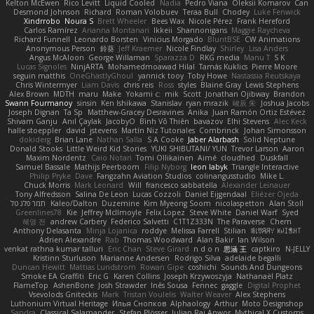
Kelton McEwen
Rico Levitt
Liquid Cooled
Nadia
Pedro Viana
Oleksii Komarov
Can
Desmond Johnson
Richard
Roman Volobuev
Teraa Bull
Chodey
Luke Fenwick
Xindrrobo
Noura S
Brett Wheeler
Bees Wax
Nicole Pérez
Frank Hereford
Carlos Ramírez
Arianna Montanari
Ikkeii
Shannonigans
Maggie Raycheva
Richard Funnell
Leonardo Borsten
Vinicius Morgado
BluntBSE
CW Animations
Anonymous Person
鈴葵
Jeff Kraemer
Nicole Findlay
Shirley
Lisa Anders
Angus McAloon
George Willaman
Sparazza D
RKG media
Manu T
S K
Lucas Signoles
NinjARTA
Mohamedmoawad Hilal
Tamás Kuklics
Pierre Moore
seguin matthis
OneGhastlyGhoul
yannick tooy
Toby Howe
Nastassia Reutskaya
Chris Wintermyer
Liam Davis
chris reis
Ross
styles
Blaine Gray
Lewis Stephens
Alex Brown
MDTH
maru
Make
Yokami c:
mik
Scott
Jonathan Ojibway
Brandon
Swann Fourmanoy
sinsin
Ken Ishikawa
Stanislav
ryan mrazik
峻辰 朱
Joshua Jacobs
Joseph Dignan
Ta Sp
Matthew-Gracey Desravines
Anika
Juan Ramón Ortiz Estévez
Shivam Ganju
Anıl Çaylak
JacobyO
Bình Võ Thiên
bavazov
Elhi Stevens
Alec Keck
halle stoeppler
david
jstevens
Martín Niz Tutoriales
Combrinck
Johan Simonsson
dokiderg
Brian Lane
Nathan Salla
S A Cooke
Jaber Alarbash
Solid Neptune
Donald Stooks
Little Weird Kid Stories
YUKI SHIBUTANI/ YUN
Trevor Larson
Aaron
Maxim Nordentz
Caio Notari
Tomi Ollikainen
Aimé
cloudhed
Duskfall
Samuel Bassale
Mathijs Peerboom
Filip Nyborg
leon labyk
Triangle Interactive
Philip Pryke
Dave
Fangzahn Aviation Studios
colinangusstudio
Mike L.
Chuck Morris
Mark Leonard
Will
francesco sabbatella
Alexander Leinauer
Tony Alfredsson
Salina De Leon
Lucas Cozzoli
Daniel Eijgendaal
Eliézer Ojeda
תמר פלג טל
Kaleo/Dalton
Duzemine
Kim Myeong Soom
nicolaspetton
Alan Stoll
Greenlines78
Kie
Jeffrey McIlmoyle
Felix Lopez
Steve White
Daniel Warf
Syed
혜영 전
andrew Carbery
Federico Salvetti
C1T1Z333N
The Paraverse
Chem
Anthony Delasanta
Minja Lojanica
roddye
Melissa Farrell
Stilian
ꌃ꒒ꀎꋪꋪꌩ ꀘꈤꀤꁅꃅ꓄
Adrien Alexandre
Rab
Thomas Woodward
Alan Bakir
Ian Wilson
venkat rathna kumar talluri
Eric Chan
Steve Girard
n d o n
思涵 王
captkiro
N-JELLY
Kristinn Sturluson
Marianne Andersen
Rodrigo Silva
adelaide begalli
Duncan Hewitt
Mattias Lundstrom
Rowan Gipe
coshichi
Sounds And Dungeons
Smoke EA Graffiti
Eric G
Karen Collins
Joseph Krzywoszyja
Nathanaël Platz
FlameTop
AshenBone
Josh Strawder
Inês Sousa
Fennec
gaggle
Digital Prophet
Vsevolods Gniteckis
Mark
Tristan Voulelis
Walter Weaver
Alex Stephens
Luthonium Virtual Heritage
Илья Снопков
Alphaology
Arthur
Moto Designshop
Sandra
Classical Salamander
Stefan Plösser
Julian Rai Anwor
Mythical X Customs