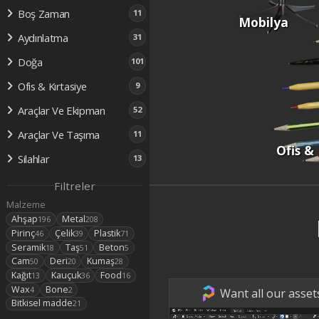
Boş Zaman
11
Mobilya
Aydınlatma
31
Doğa
101
Ofis & Kırtasiye
9
Araçlar Ve Ekipman
52
Araçlar Ve Taşıma
11
Ofis & 
Silahlar
13
Filtreler
Malzeme
Ahşap
Metal
196
208
Pirinç
Çelik
Plastik
46
39
71
Seramik
Taş
Beton
18
51
5
Cam
Deri
Kumaş
50
20
28
Kağıt
Kauçuk
Food
13
36
16
Wax
Bone
4
2
Want all our asset
Bitkisel madde
21