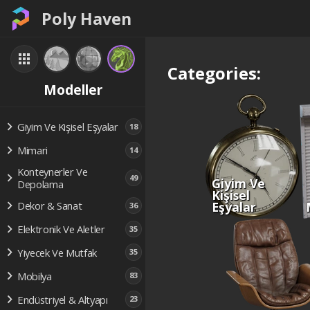
Poly Haven
Categories:
Modeller
Giyim Ve Kişisel Eşyalar
18
Mimari
14
Konteynerler Ve
49
Giyim Ve
Depolama
Kişisel
Eşyalar
Dekor & Sanat
36
Elektronik Ve Aletler
35
Yiyecek Ve Mutfak
35
Mobilya
83
Endüstriyel & Altyapı
23