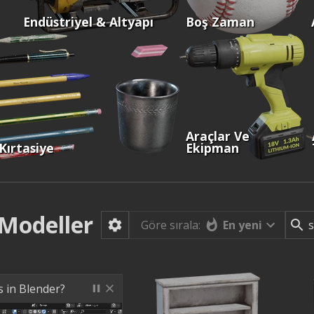
Endüstriyel & Altyapı
Boş Zaman
Araçlar Ve
Kırtasiye
Ekipman
Modeller
En yeni
Göre sırala:
s in Blender?