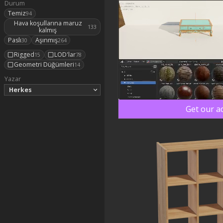
Durum
Temiz
94
Hava koşullarına maruz
133
kalmış
Paslı
Aşınmış
30
264
Rigged
LOD'lar
15
78
Geometri Düğümleri
14
Yazar
Herkes
Get our a