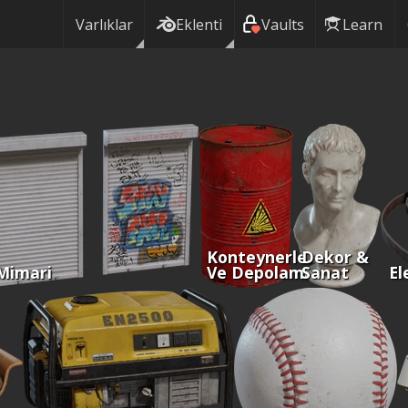
Varlıklar
Eklenti
Vaults
Learn
Konteynerler
Dekor &
Mimari
Ve Depolama
Sanat
El