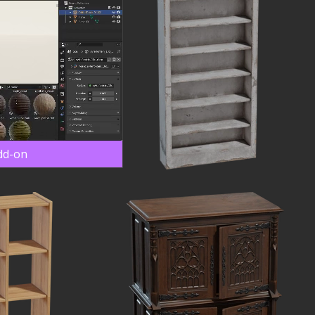
dd-on