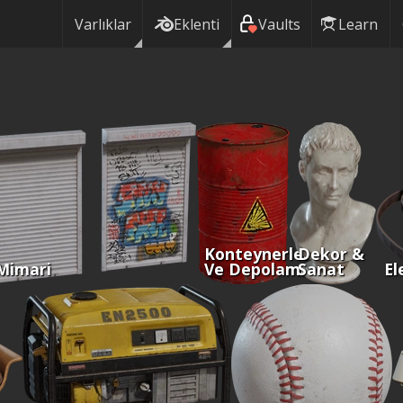
Varlıklar
Eklenti
Vaults
Learn
Konteynerler
Dekor &
Mimari
Ve Depolama
Sanat
El