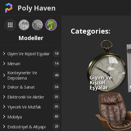
Poly Haven
Categories:
Modeller
Giyim Ve Kişisel Eşyalar
18
Mimari
14
Konteynerler Ve
49
Giyim Ve
Depolama
Kişisel
Eşyalar
Dekor & Sanat
36
Elektronik Ve Aletler
35
Yiyecek Ve Mutfak
35
Mobilya
83
Endüstriyel & Altyapı
23