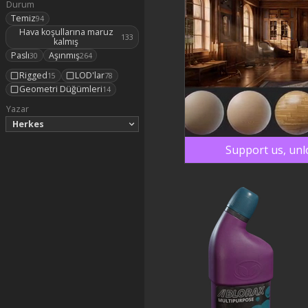
Durum
Temiz
94
Hava koşullarına maruz
133
kalmış
Paslı
Aşınmış
30
264
Rigged
LOD'lar
15
78
Geometri Düğümleri
14
Yazar
Herkes
Support us, unl