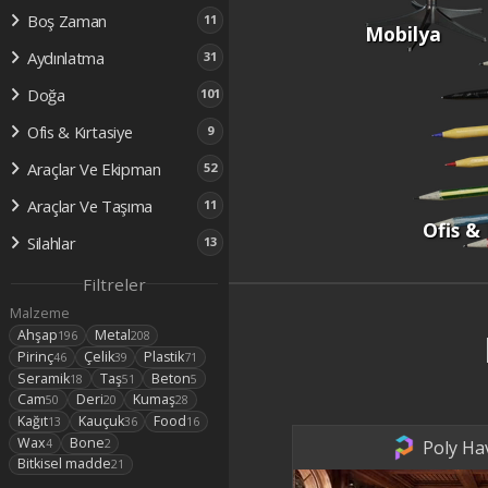
Boş Zaman
11
Mobilya
Aydınlatma
31
Doğa
101
Ofis & Kırtasiye
9
Araçlar Ve Ekipman
52
Araçlar Ve Taşıma
11
Ofis & 
Silahlar
13
Filtreler
Malzeme
Ahşap
Metal
196
208
Pirinç
Çelik
Plastik
46
39
71
Seramik
Taş
Beton
18
51
5
Cam
Deri
Kumaş
50
20
28
Kağıt
Kauçuk
Food
13
36
16
Wax
Bone
4
2
Poly Ha
Bitkisel madde
21