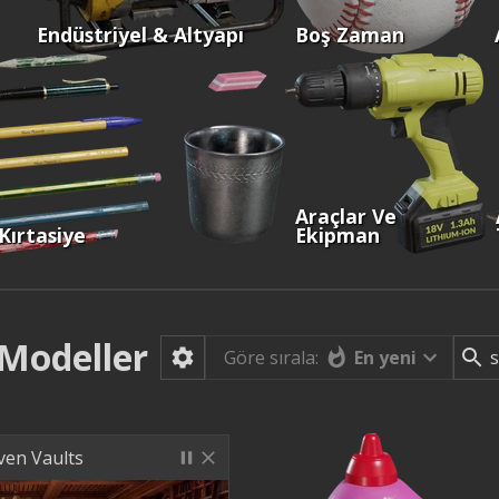
Endüstriyel & Altyapı
Boş Zaman
Araçlar Ve
Kırtasiye
Ekipman
Modeller
En yeni
Göre sırala:
ven Vaults