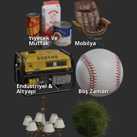
Yiyecek Ve
Mutfak
Mobilya
Endüstriyel &
Altyapı
Boş Zaman