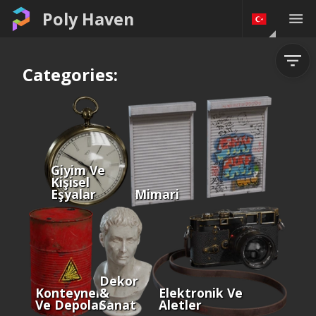
Poly Haven
Categories:
Giyim Ve
Kişisel
Eşyalar
Mimari
Dekor
Konteynerler
&
Elektronik Ve
Ve Depolama
Sanat
Aletler