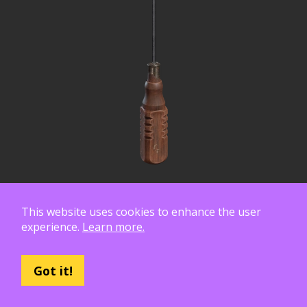
This website uses cookies to enhance the user
experience.
Learn more.
Got it!