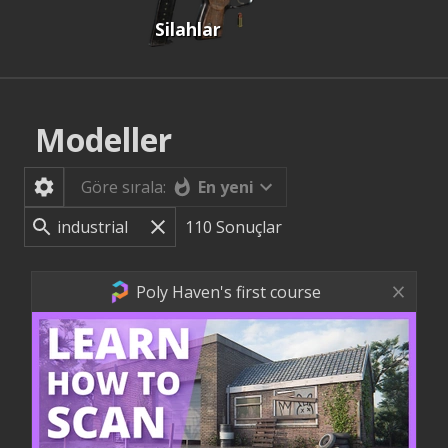
Silahlar
Modeller
En yeni
Göre sırala:
110
Sonuçlar
Poly Haven's first course