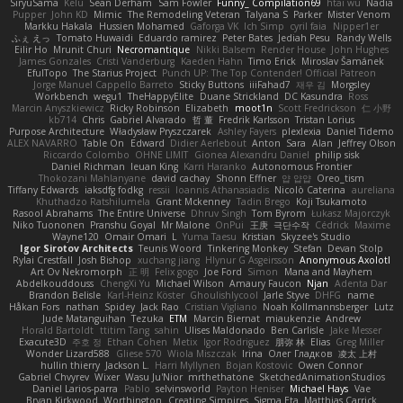
SiryuSama
Kelu
Sean Derham
Sam Fowler
Funny_ Compilation69
htai wu
Nadia
Pupper
John KD
Mimic
The Remodeling Veteran
Talyana S
Parker
Mister Venom
Markku Hakala
Hussien Mohamed
Gaforga VK
Ich Simp
cyril faia
Nipper1er
ふぇ えっ
Tomato Huwaidi
Eduardo ramirez
Peter Bates
Jediah Pesu
Randy Wells
Eilir Ho
Mrunit Churi
Necromantique
Nikki Balsem
Render House
John Hughes
James Gonzales
Cristi Vanderburg
Kaeden Hahn
Timo Erick
Miroslav Šamánek
EfulTopo
The Starius Project
Punch UP: The Top Contender! Official Patreon
Jorge Manuel Cappello Barreto
Sticky Buttons
iiiFahad7
재우 김
Morgsley
Workbench
wegu1
TheHappyElite
Duane Strickland
DC Kasundra
Ross
Marcin Anyszkiewicz
Ricky Robinson
Elizabeth
moot1n
Scott Fredrickson
仁 小野
kb714
Chris
Gabriel Alvarado
哲 董
Fredrik Karlsson
Tristan Lorius
Purpose Architecture
Władysław Pryszczarek
Ashley Fayers
plexlexia
Daniel Tidemo
ALEX NAVARRO
Table On
Edward
Didier Aerlebout
Anton
Sara
Alan
Jeffrey Olson
Riccardo Colombo
OHNE LIMIT
Gionea Alexandru Daniel
philip sisk
Daniel Richman
Ieuan King
Karri Haranko
Autonomous Frontier
Thokozani Mahlanyane
david cachay
Shonn Effner
얍 얍얍
Oreo_tism
Tiffany Edwards
iaksdfg fodkg
ressii
Ioannis Athanasiadis
Nicolò Caterina
aureliana
Khuthadzo Ratshilumela
Grant Mckenney
Tadin Brego
Koji Tsukamoto
Rasool Abrahams
The Entire Universe
Dhruv Singh
Tom Byrom
Łukasz Majorczyk
Niko Tuononen
Pranshu Goyal
Mr Malone
OnPui
王庚
극단수작
Cédrick
Maxime
Wayne120
Omair Omari
L
Yuma Taesu
Kristian
Skyzee's Studio
Igor Sirotov Architects
Teunis Woord
Tinkering Monkey
Stefan
Devan Stolp
Rylai Crestfall
Josh Bishop
xuchang jiang
Hlynur G Asgeirsson
Anonymous Axolotl
Art Ov Nekromorph
正 明
Felix gogo
Joe Ford
Simon
Mana and Mayhem
Abdelkouddouss
ChengXi Yu
Michael Wilson
Amaury Faucon
Njan
Adenta Dar
Brandon Belisle
Karl-Heinz Köster
Ghoulishlycool
Jarle Styve
DHFG
name
Håkan Fors
nathan
Spidey
Jack Rao
Cristian Vigliano
Noah Kollmannsberger
Lutz
Jude Matanguihan
Tezuka
ETM
Marcin Biernat
miaukenzie
Andrew
Horald Bartoldt
ttitim Tang
sahin
Ulises Maldonado
Ben Carlisle
Jake Messer
Exacute3D
주호 정
Ethan Cohen
Metix
Igor Rodriguez
朋弥 林
Elias
Greg Miller
Wonder Lizard588
Gliese 570
Wiola Miszczak
Irina
Олег Гладков
凌太 上村
hullin thierry
Jackson L.
Harri Myllynen
Bojan Kostovic
Owen Connor
Gabriel Chvyrev
Wixer
Wasu Ju'Nior
mrthethatone
SketchedAnimationStudios
Daniel Larios-parra
Pablo
selvinsworld
Payton Heniser
Michael Hays
Vae
Bryan Kirkwood
Worthington
Creating Simpires
Sigma Eta
Matthias Carrick