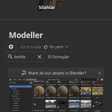
Silahlar
Modeller
En yeni
Göre sırala:
10
Sonuçlar
Want all our assets in Blender?