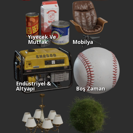
Yiyecek Ve
Mutfak
Mobilya
Endüstriyel &
Altyapı
Boş Zaman