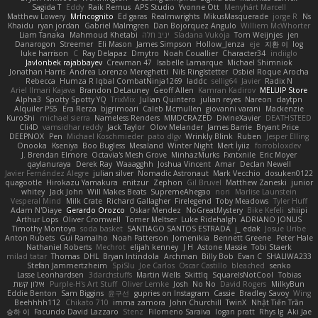
Sagida T
Eddy
Raik Remus
APS Studio
Yvonne Ott
Menyhárt Marcell
Matthew Lowery
MrIncognito
Ed garas
Realmwrights
MikusMasquerade
jorge R
Ns
Khaidu
ryan jordan
Gabriel Malmgren
Dan Bojorquez Angulo
Williem McWhorter
Liam Tanaka
Mahmoud Khetabi
יניב חלה
Sladana Vukoja
Tom Weijnjes
jen
Danarogon
Streemer
Eli Mason
James Simpson
Hollow_Jenza
eje
지환 이
log
luke harrison
C
Ray Delapaz
Dmytro
Noah Couallier
Character34
indiiglo
Javlonbek rajabbayev
Crewman 47
Isabelle Lamarque
Michael Shimniok
Jonathan Harris
Andrea Lorenzo Mereghetti
Nils Ringlstetter
Osbiel Roque Arocha
Rebecca
Humza R Iqbal CombatNinja1269
laddc
sellig64
Javier
Radix N
Ariel Ilmari Kajava
Brandon DeLauney
Geoff Allen
Kamran Kadirov
MELUIP Store
Alpha3
Spotty Spotty YQ
TrixMix
Julian Quintero
julian reyes
Nareon
claytpn
Alquiler PS5
Era Rerza
bjgrimoari
Caleb Mcmullen
giovanni varani
Mackenzie
KuroShi
michael sierra
Nameless Renders
MMDCRAZED
DivineXavier
DEATHSTEED
Cli4D
vamsidhar reddy
Jack Taylor
Olov Melander
James Barrie
Bryant Price
DEEPNOX
Pen
Michael Koschmieder
pato dlgv
Wrinkly Blink
Ruben
Jesper Elling
Onooka
Kseniya
Boo Bugless
Mesaland
Winter Night
Mert İyiiz
forrobloxdev
J. Brendan Elmore
Octavia's Mesh Grove
MinhazMurks
Fxntxnile
Eric Moyer
qaylanuraya
Derek Ray
Waaagghh
Joshua Vincent
Amar
Declan Newell
Javier Fernández Alegre
julian silver
Nomadic Astronaut
Mark Vecchio
dosuken0122
quagootle
Hirokazu Yamakura
enitzur
Zephon
Gil Bruvel
Matthew Zaneski
junior
whitey
Jack John
Will Makes Beats
SupremeAhegao
nori
Marlise Launstein
Vesperal Mind
Milk Crate
Richard Gallagher
Firelegend
Toby Meadows
Tyler Huff
Adam N'Diaye
Gerardo Orozco
Oskar Mendez
NoGreatMystery
Bike Kefeli
shiipi
Arthur Lops
Oliver Cromwell
Tomer Meltser
Luke Ridehalgh
ADRIANO JONUS
Timothy Montoya
soda basket
SANTIAGO SANTOS ESTRADA
j_ edak
Josue Uribe
Anton Rubets
Gui Ramalho
Noah Patterson
Jomenikia
Bennett Greene
Peter Hale
Nathaniel Roberts
Mechrot
elijah kenney
J H
Astone Massie
Tobi Staerk
milad tatar
Thomas
DHL
Bryan Intindola
Archman
Billy Bob
Evan C
SHALIWA233
Stefan Jammertzheim
SpiSlu
Joe Carlos
Oscar Castillo
bleached
senko
Lasse Leonhardsen
3darchstuffs
Martin Wells
Skittlq
SquareIsNotCool
Tobias
אילון קשת
Purple-H's Art Stuff
Oliver Lemke
Josh
No No
David Rogers
MilkyBun
Eddie Benton
Sam Biggins
윤구선
gupries on Instagram
Cassie
Bradley Savoy
Wing
Beehhhh112
Chikato 710
imma zamora
John Churchill
TwinX
Nhật Tiến Trần
승하 이
Facundo David Lazzaro
Stenz
Filomeno Saraiva
logan pratt
Rhys lg
Aki Jae