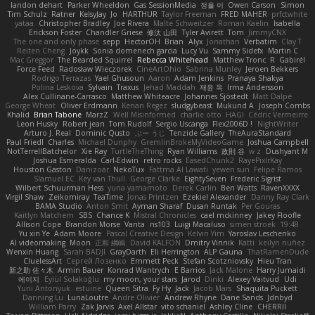
landon dehart
Parker Wheeldon
Gas SessionMedia
정율 이
Owen Carson
Simon
Tim Schulz
Ratner
KelsyJay
Jo
HARTHUR
Taylor Freeman
FRED MAHER
prfctwhite
yataa
Christopher Bradley
Joe Rivera
Malte Schweitzer
Roman Kaelin
Isabella
Erickson Foster
Chandler Griese
修汰 山田
Tyler Avirett
Tom
JimmyCNX
The one and only phase
sepp
HectorOH
Brian
Alyx
Jonathan
Verbatim
Clay T
Reiten Cheng
Joykk
Sonia domenech garcia
Lucy Vu
Sammy Sidefx
Martin C
Mac Greggor
The Bearded Squirrel
Rebecca Whitehead
Matthew Tronc
R
Gabirél
Force Feed
Radosław Wieczorek
CineArtOhio
Sabrina Munley
Jeroen Bekkers
Rodrigo Terrazas
Yael Ghusoun
Aaron
Adam Jenkins
Pranaya Shakya
Polina Leskova
Sylvain
Traxus
Jehad Maddah
재윤 옥
Irma Andersson
Alex Cullinane-Carrasco
Matthew Whiteacre
Johannes Sjöstedt
Matt Dalpé
George Wheat
Oliver Erdmann
Kenan Regez
sludgybeast
Mukund A
Joseph Combs
Khalid
Brian Tabone
MarzZ
Well Misinformed
charlie otto
HAGI
Cédric Vermeirre
Leon Husky
Robert jean
Tom Rudolf
Sergio Uscanga
Flex2006D !
NightWriter
Arturo J. Real
Dominic Qusto
ぶー うじ
Tenzide Gallery
TheAuraStandard
Paul Friedl
Charles
Michael Dunphy
GremlinBrokeMyVideoGame
Joshua Campbell
NotTerrellBatchelor
Xie Ray
TurtleTheThing
Ryan Williams
政則 谷
w z
Dushyant M
Joshua Esmeralda
Carl-Edwin
retro rocks
EasedChunk2
RayePixlrKay
Houston Gaston
Danizoar
NekoTux
Fattma Al Lawati
yewen sun
Felipe Ramos
Slamuel EC
Key van Thull
George Clarke
EightySeven
Frederic Sigrist
Wilbert Schuurman Hess
yuna yamamoto
Derek Carlin
Ben Watts
RavenXXXX
Virgil Shaw
Zeikomiray
TeaTime
Jonas Printzen
Ezekiel Alexander
Danny Ray Clark
BAMA Studio
Anton Smit
Ayman Sharaf
Dusan Runtak
Per Gouras
Kaitlyn Matchem
SBS
Chance K
Mistral Chronicles
cael mckinney
Jakey Floofle
Allison Cope
Brandon Morse
Vanta
ns103
Luigi Macaluso
simen stroek
19:48
Yu xin Ye
Adam Moore
Pascal Creative Design
Kelvin Yim
Yaroslav Leschenko
AI videomaking
Moon
正和 綱嶋
David KALFON
Dmitry Vinnik
Katti
keilyn nuñez
Wenxin Huang
Sarah BADJI
GrayDarth
Eli Herrington
ALP Gauna
ThatRamenDude
CluelessArt
Cергей Лозенко
Emmett Peck
Stefan Scotzniovsky
Hieu Tran
新之助 佐々木
Armin Bauer
Konrad Wantrych
E Barrios
Jack Malone
Harry Jumaidi
에이지
Eylül Solakoğlu
my moon, your stars
Jarod
Dinki
Alexey Vaitvud
Udi
Yurii Antonyuk
estuine
Queen Sitra
Fy Hy
Jack
Jacob Mars
Shaquita Puckett
Danning Lu
LunaLoutre
Andre Olivier
Andrew Rhyne
Dane Sands
Jdnbyd
William Parry
Zak Jarvis
Axel Allstar
vito schaniel
Ashley Cline
CHERRII