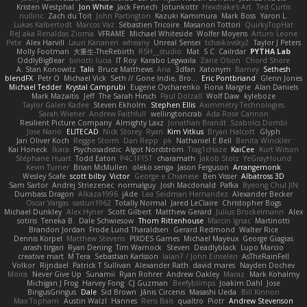
Kristen Westphal
Jon White
Jack Fenech
Jotunkottr
Hexdrake's Art
Ted Curtis
nullinc
Zach du Toit
John Partington
Kazuki Kamimura
Mark Boss
Yaron L.
Lukas Kalbertodt
Marcos Vaz
Sébastien Tricoire
Masanori Tottori
QuirkyTopHat
ReJ aka Renaldas Zioma
VFRAME
Michael Whiteside
Wolfer Moyens
Arturo Leone
Pete
Alex Harvill
Lauri Kananen
wheany
Unreal Sensei
tchaikovsky2
Taylor J Peters
Molly Footman
大重生-TheRebirth
RSH__studio
Mat
S C
Cailrdar
PYTHA Lab
OddlyBigBear
binotti lucia
IT Roy
Karabo Legwaila
Zane Olson
Chord Shore
A. Stan Konowitz
Talii
Bruce Matthews
Aria
3dfan
Xatonym
Barney
Sethesh
blendFX
Petr O
Michael Vick
Seth // Gone Indie, Bro...
Eric Pontbriand
Glenn Jones
Michael Tedder
Krystal Camprubi
Eugene Ovcharenko
Fiona Margrie
Alan Daniels
Mark Mazaitis
Jeff
The Sarah Hirsch
Paul Dolzall
Wolf Daw
kyleboze
Taylor Galen Kadee
Steven Ekholm
Stephen Ellis
Aximmetry Technologies
Sarah Wiener
Andrew Faithfull
wellingtoncrab
Ada Rose Cannon
Resilient Picture Company
Almighty Laxz
Jonathan Brandt
Szabolcs Dombi
Jose Nario
ELITECAD
Nick Storey
Ryan
Kim Vitkus
Bryan Halcott
Glyph
Jan Oliver Koch
Reggie Storm
Dan Repp
pk
Nathaniel E Bell
Benita Winckler
Kai Honeck
Íkara
Psychosadistic
Algot Nordström
Trag1cHaze
KaiCee
Kurt Wilson
Stéphane Huart
Todd Eaton
P4C1F15T
charamath
Jakob Stolz
YeGrayHound
Kevin Turner
Brian McMullen
oleko senga
Jason Ferguson
Arrangemonk
Wesley Scafe
scott bilby
Victor
George e Chianese
Ben Visser
Albatross 3D
Sam Sartor
Andrej Striezenec
normalguy
Josh Macdonald
Pafka
Byeong Chul JIN
Dumbass Dragon
Alkaza1996
jAde
Lea Seidman Hernandez
Alexander Becker
Oscar Vargas
sastun1962
Totally Normal
Jared LeClaire
Christopher Bogs
Michael Dunkley
Alex Hyner
Scott Gilbert
Matthew Gerard
Julius Brockelmann
Alex
sotiris
Teneka B.
Dale Schwiesow
Thom Rittenhouse
Marcin Ignac
Martinotti
Brandon Jordan
Frode Lund Tharaldsen
Gerard Redmond
Walter Rice
Dennis Korpel
Matthew Stevens
PIXDES Games
Michael Mayeux
George Giagias
arash tirgari
Ryan Dening
Tim Warnock
Steven
Deadlyblack
Lupo Marcio
creative mart
M Tera
Sebastian Karlsson
Iaian7 / John Einselen
AsTheRainFell
Volkor
Rijndael
Patrick T Sullivan
Alexander Rath
david mares
Nayden Dochev
Moira
Never Give Up
Sunamii
Ryan Rohrer
Andrew Oakley
Maraz
Mark Kohalmy
Michigan J Frog
Harvey Fong
CJ Guzman
Beefyblimps
Joakim Dahl
Jose
BingusGringus
Dale
Sid Brown
Jānis Circenis
Masashi Ueda
Bill Kinnon
Max Topham
Austin Walzl
Hannes
Rens Bais
qualtro
Piotr
Andrew Stevenson