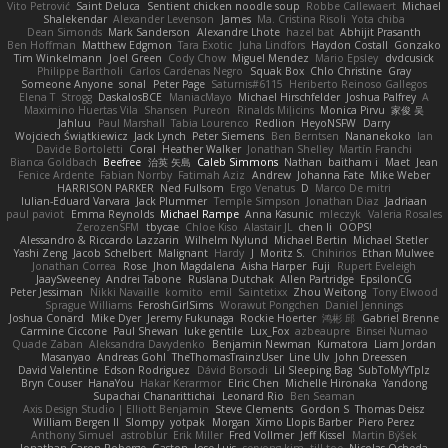
Vito Petrović
Saint Deluca
Sentient chicken noodle soup
Robbe Callewaert
Michael
Shalekendar
Alexander Levenson
James
Ma. Cristina Risoli
Yota chiba
Dean Simonds
Mark Sanderson
Alexandre Lhote
hazel bat
Abhijit Prasanth
Ben Hoffman
Matthew Edgmon
Tara Exotic
Juha Lindfors
Haydon Costall
Gonzako
Tim Winkelmann
Joel Green
Cody Chow
Miguel Mendez
Mario Epsley
dvdcusick
Philippe Bartholi
Carlos Cardenas Negro
Squak Box
Chlo Christine
Gray
Someone Anyone
sonal
Peter Page
Saturnis#6115
Heriberto Reinoso Gallegos
Elena T
Strogg
DaskalosBCE
ManiacMayo
Michael Hirschfelder
Joshua Palfrey
A
Maximino Huertas Vila
Shansen
Pureon
Rinalds Miļicins
Monica Pirvu
家俊 吴
Jahluu
Paul Marshall
Tabia Lourenco
Redlion
HeyoNSFW
Darry
Wojciech Świątkiewicz
Jack Lynch
Peter Siemens
Ben Berntsen
Nananekoko
Ian
Davide Bortoletti
Coral
Heather Walker
Jonathan Shelley
Martín Franchi
Bianca Goldbach
Beefree
治英 矢島
Caleb Simmons
Nathan
baitham i
Maet
Jean
Fenice Ardente
Fabian Norrby
Fatimah Aziz
Andrew
Johanna Fate
Mike Weber
HARRISON PARKER
Ned Fullsom
Ergo Venatus
D
Marco De mitri
Iulian-Eduard Varvara
Jack Plummer
Temple Simpson
Jonathan Diaz
Jadriaan
paul paviot
Emma Reynolds
Michael Rampe
Anna Kasunic
mleczyk
Valeria Rosales
ZerozenSFM
tbycae
Chloe Kiso
Alastair JL
chen li
OOPS!
Alessandro & Riccardo Lazzarin
Wilhelm Nylund
Michael Bertin
Michael Stetler
Yashi Zeng
Jacob Schelbert
Malignant
Hardy
J
Moritz S.
Chihirios
Ethan Mulwee
Jonathan Correa
Rose
Jhon Magdalena
Aisha Harper
Fuji
Rupert Eveleigh
JaaySweeney
Andrei Tabone
Ruslana Dutchak
Allen Partridge
EpsilonCG
Peter Jessiman
Nikki Navaille
komito
emil
Saintetixx
Zhou Weitong
Tony Elwood
Sprague Williams
FeroshGirlSims
Worawut Pongchen
Daniel Jennings
Joshua Conard
Mike Dyer
Jeremy Fukunaga
Rockie Hoerter
鸿彬 邱
Gabriel Brenne
Carmine Ciccone
Paul Shewan
luke gentile
Lux_Fox
azbeaupre
Binsei Numao
Quade Zaban
Aleksandra Davydenko
Benjamin Newman
Kumatora
Liam Jordan
Masanyao
Andreas Gohl
TheThomasTrainzUser
Line Ulv
John Dreessen
David Valentine
Edson Rodriguez
Dávid Borsodi
Lil Sleeping Bag
SubToMyYTplz
Bryn Couser
HanaYou
Hakar Kerarmor
Elric Chen
Michelle Hironaka
Yandong
Supachai Chanarittichai
Leonard Rio
Ben Seaman
Axis Design Studio | Elliott Benjamin
Steve Clements
Gordon S
Thomas Deisz
William Bergen II
Slompy
yotpak
Morgan
Ximo Llopis Barber
Piero Perez
Anthony Simuel
astroblur
Erik Miller
Fred Vollmer
Jeff Kissel
Martin Býšek