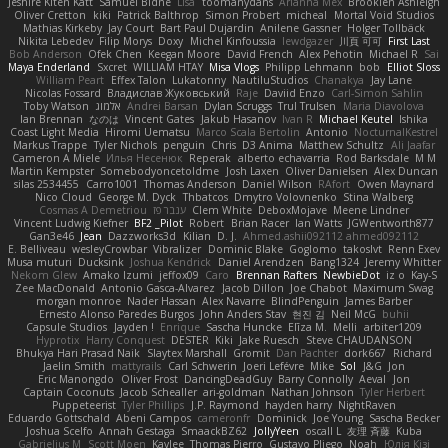
Jeshire Kiten Katt
Samuel Bidne
Lisa
toomanydans
Arianna Mex
Brooklen Ashleigh
Oliver Cretton
kiki
Patrick Balthrop
Simon Probert
micheal
Mortal Void Studios
Mathias Kirkeby
Jay Court
Bart Paul Dujardin
Anilene Gassner
Holger Tollbäck
Nikita Lebedev
Filip Morys
Doxy
Michel Kinfoussia
lewdgazer
川頁 可可
First Last
Bob Anderson
Ofek Chen
Keegan Moore
David French
Alex Pehotin
Michael R
Sai
Maya Enderland
Sxcret
WILLIAM HTAY
Misa Vlogs
Philipp Lehmann
bob
Elliot Sloss
William Peart
Effex Talon
Lukatonny
NautiluStudios
Chanakya
Jay Lane
Nicolas Fossard
Владислав Жуковський
Raje
Daviid Enzo
Carl-Simon Sahlin
Toby Watson
אלמוג
Andrei Barsan
Dylan Scruggs
Trul Trulsen
Maria Diavolova
Ian Brennan
なのは
Vincent Gates
Jakub Hasanov
Ivan R
Michael Keutel
Ishika
Coast Light Media
Hiromi Uematsu
Marco Scala Bertolin
Antonio
NocturnalKestrel
Markus Trappe
Tyler Nichols
penguin
Chris
D3 Anima
Matthew Schultz
Ali Jaafar
Cameron A Miele
Илья Несенюк
Reperak
alberto echavarria
Rod Barksdale
M M
Martin Kempster
Somebodyoncetoldme
Josh Laxen
Oliver Danielsen
Alex Duncan
silas 2534455
Carro1001
Thomas Anderson
Daniel Wilson
RAfort
Owen Maynard
Nico Cloud
George M. Dyck
Thbatcos
Dmytro Volovnenko
Stina Walberg
Cosmas A Demetriou
ענבר פז
Clem White
DeboxMojave
Meene Lindner
Vincent Ludwig Kiefner
BF2 _Pilot
Robert
Brian Racer
Ian Watts
JGWentworth877
Gan3e46
Jean
Dazzworks3d
Kilian
D. J.
Ahmed.ashii092112 ahmed092112
E. Belliveau
wesleyCrowbar
Vibralizer
Dominic Blake
Goglomo
takoslvt
Renn Exev
Musa muturi
Ducksink
Joshua Kendrick
Daniel Arendzen
Bang1324
Jeremy Whitter
Nekom Glew
Amako Izumi
jeffox09
Caro
Brennan Rafters
NewbieDot
iz o
Kay-S
Zee MacDonald
Antonio Gasca-Alvarez
Jacob Dillon
Joe Chabot
Maximum Swag
morgan monroe
Nader Hassan
Alex Navarre
BlindPenguin
James Barber
Ernesto Alonso Paredes Burgos
John Anders Stav
현진 김
Neil McG
buhii
Capsule Studios
Jayden !
Enrique
Sascha Huncke
Elīza M.
Melli
arbiter1209
Hyprotix
Harry Conquest
DESTER
Kiki
Jake Ruesch
Steve CHAUDANSON
Bhukya Hari Prasad Naik
Slaytex Marshall
Gromit
Dan Pachter
dork667
Richard
Jaelin Smith
mattyrails
Carl Schwerin
Joeri Lefévre
Mike
Sol
J&G
Jon
Eric Manongdo
Oliver Frost
DancingDeadGuy
Barry Connolly
Aeval
Jon
Captain Coconuts
Jacob Schealler
ari-goldman
Nathan Johnson
Tyler Herbert
Puppeteerist
Tyler Phillips
J.P. Raymond
hayden harry
NightRaven
Eduardo Gottschald
Abeni Campos
cameronfr
Dominick
Joe Young
Sascha Becker
Joshua Scelfo
Annah Gestaga
SmaackBZ62
JollyYeen
oscall L
友理 斉藤
Kuba
Gabrielius M
Scott Moen
Kaylee
Thomas Pierro
Gustavo Pliego
Noah
Юлія Кізі