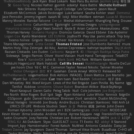
TheMellowMelody
Jack Ryan
Brad Leikam
Nasi Paru Bu Amin
Jazmin Lang
宥任 陳
St
Gooo Tang
Nicolas Hafner
gyomh
adaktyl
Kiara Battle
Michelle Rothwell
Niki Shterev
RussJones
Lloyd Collidge
Lev Schwartz
Jason Mault
Elizabeth McCormick
Jakob Recknagel
Luke willard
Sascha Kohler
snail
Demerui
Jace Perrodin
Jeremy Ingram
isaiah M
lokjl
Mike Wellfare
ratman
Lucas M. Morone
Manny Morales
Randal Falcone
Der Le
Meshal Alshammari
KhangXing Pang
Douwe
Lucas Vieira
CallumNorm
Egoknight
Limitless Designs
tylerspetgoose
maurizio sciascia
Özgür Kaan Sevindi
Kayla B
Arian Castane
Akaiseutoseu
4DN
Thomas Harvey
Giuliano Hungria
Dionicio Galarza
David Ebbevi
Eda Aydemir
Logan Cox
Kyoto Wanderer
LEE EUNHA
JoyBox19
Play Usa
panic attack
Trip boy
heeno honee
Grigorii
Nicolas Scheer
Kai Krones
magda pawlak
ikung gmr
Titans Management
Greta Gedat
Thomas Fristed
Jose Humberto Ramirez
mura
Martin Holy
Filip Zelenjak
Ali Kılıç
Антон Сергеевич
bahriye taşdelen
Sky JK Arch
Razvan Cristiadis
Leo Euden
Carbonic
Kacper K
40. I Nengah Raditya Karya Putra
Sideways
Sergio Pamies
Oliver
Viorel Vlaican
Hurt Hand
Tamagoooo
TetaBOT
Kira V
XanderDK
John B.
Mark Scott
HG Park
William Karavites
Trollstuhl HagenLord
Mark Habbish
Call Me Sensei
NotARectangle
Noelle DeCuir
jae hoon Choi
Yd C
M C
Cameron Taylor
Nenad Nikolic
Tanner Moerke
Victor Ofvergard
苏打
K Y
Galahan
Derek Anwyl
W00k13
Released 50
MeTheManwich
iosgamertool
Bob Ashton
INFADEL
Devin Mattox
Jon Martello
Jan
Wyatt Sui
LesterCovax
Cue
tran tuan
Bad Radish
Sebastian
暁子 清水
Dan Wheatley
Md. Wasif Anjum
Lewis of the Rat Brigade
Juan Pinilla
My Name
Iggy
Terifict
Kiddow
simsterns
Olivier Babet
Brandon Wilkie
BlackSkyNinja
Pavel Karapud
Daren Gallo
Peleg Tabib
Null
Cole Johnson
Joe Bergmann
Pav North
Mike Rogers
Bull Spit
Sage
Ryan Kirkland
Luke White
Yannick
falgn0n
CGSpoon
gubi
Daniel Robertson
Brennan Oort
sanxbile
Dustin McGlinchey
Matias Vialagro
lininx66
Joe Brady
Andre Buzzo
Christian Stankovic
Việt Anh Lê
LYRICS OF LIFE
Webora Studios
Sean
乐 音
Petros
眠瓏
James
John Deere
Roman Vyborny
John Woodall
an l
BZK Gaming Leo
chen zhen
MODECAM
Kevin Klever
dima sirababa
Andrew Pierce
Артем Бардин
nagi
FranklinTremplin
JL
Iustin Ocunschi
Joey Parrella
Christian Lee
Robert Hankinson
M0TH
Jack Ü
LCQP
FENG XU
Ali DeAdam
Styxx
GLASS ACT
kona
T1 Exotic
RZ
abby!
ll Stanced
Import_bpy
Hamsternator
Forest Katsch
NuWest
Antonio Castaldo
Daisy Jai
Tristan Davies
Jay Spurgeon
David Thomas
Samuel Vikse Bruvik
BusaBusa
C+HO aR
Taylor Williams
Vasily
Nikoloz Todua
ma de
Dennis Hosgood
Jared Bullard