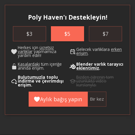
Poly Haven'ı Destekleyin!
$
3
$
5
$
7
Herkes için
ücretsiz
Gelecek varlıklara
erken
varlıklar
yapmamıza
erişim
.
yardım edin!
Kasalardaki
tüm içeriğe
Blender varlık tarayıcı
anında erişim.
eklentimiz
.
Bulutumuzla
toplu
Bizden öğrenin
tam
indirme ve çevrimdışı
uzunlukta video
erişim.
kurslarıyla.
Aylık bağış yapın
Bir kez