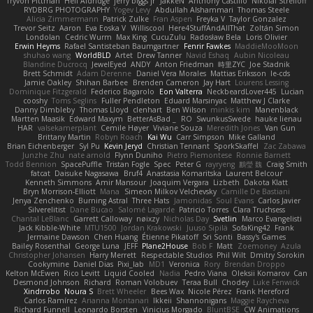
Tryvon Pittman
Heli Aldridge
jerry biggs jr
JakkeN
Anthony Castillo
Nikolai Strelioff
RYDBRG PHOTOGRAPHY
Yogev Levy
Abdullah Alshammari
Thomas Steele
Alicia Zimmermann
Patrick Zulke
Fran Aspen
Freyka V
Taylor Gonzalez
Trevor Seitz
Aaron
Eva Eoska V
Williscool
Here4StuffAndAllThat
Zoltán Simon
Londolan
Cedric Wurm
Max King
CucuZulu
Radosław Bela
Loris Olivier
Erwin Heyms
Rafael Santisteban Baumgartner
Fenrir Fawkes
MaddieMooMoon
shuhao wang
WorldBLD
Artet
Drew Tanner
Navid Eshaq
Aubin Nicoleau
Blandine Ducrocq
JewelEyed
ANDY
Anton Friedman
時里ZYC
Joe Stadnik
Brett Schmidt
Adam Derenne
Daniel Vera Morales
Mattias Eriksson
le-cds
Jamie Oakley
Shihan Barbee
Brenden Cameron
Jay Hart
Lourens Lessing
Dominique Fitzgerald
Federico Bagarolo
Eon Valterra
NeckbeardLover445
Lucian
cooshy
Toms Seglins
Fuller Pendleton
Eduard Marsinyac
Matthew J Clarke
Danny Dimbleby
Thomas Lloyd
clenhart
Ben Wilson
minkis kim
Manenblack
Martten Maasik
Edward Maxym
BetterAsBad _
RO
SwunkusSwede
hauke lienau
HAR
valsekamerplant
Cemile Høyer
Viviane Souza
Meredith Jones
Van Gun
Brittany Martin
Robyn Roach
Kai Wu
Carr Simpson
Mike Galland
Brian Eichenberger
Syl Pu
Kevin Jeryd
Christian Tennant
SporkSkaffel
Zac Zabawa
Junzhe Zhu
nate arnold
Flynn Duniho
Pietro Piemontese
Ronnie Barnett
Todd Bennion
SpacePuffle
Tristan Fogle
Spec
Peter G
rayryeng
鸝瑩 魏
Craig Smith
fatcat
Daisuke Nagasawa
Bruf4
Anastasia Komaritska
Laurent Belcour
Kenneth Simmons
Amir Mansour
Joaquim Vergara
Lizbeth
Dakota Klatt
Bryn Morrison-Elliott
Mana
Simeon Milkov Velchevsky
Camille De Bastiani
Jenya Zenchenko
Burning Astral
Three Hats
Jamonidas
Soul Evans
Carlos Javier
Silverelitist
Dane Bucao
Salomé Lagarde
Patricio Torres
Clara Truchsess
Chantal LeBlanc
Garrett Calloway
nøixzy
Nicholas Day
Svetlin
Marco Evangelisti
Jack Kibble-White
MTU1500
Jordan Krakowski
Juuso Sipilä
SofaKing42
Frank
Jermaine Dawson
Chen Huang
Étienne Pikatoff
Sri Sonti
Bassy's Games
Bailey Rosenthal
George Luna
JEFF
Plane2House
Bob F
Matt
Zoemoney
Azula
Christopher Johansen
Harry Merrett
Respectable Studios
Phil Wilt
Dmitry Sorokin
Cookymine
Daniel Dias
Pixi_lab
MD1
Veronica
Rory
Brendan Droppo
Kelton McEwen
Rico Levitt
Liquid Cooled
Nadia
Pedro Viana
Oleksii Komarov
Can
Desmond Johnson
Richard
Roman Volobuev
Teraa Bull
Chodey
Luke Fenwick
Xindrrobo
Noura S
Brett Wheeler
Bees Wax
Nicole Pérez
Frank Hereford
Carlos Ramírez
Arianna Montanari
Ikkeii
Shannonigans
Maggie Raycheva
Richard Funnell
Leonardo Borsten
Vinicius Morgado
BluntBSE
CW Animations