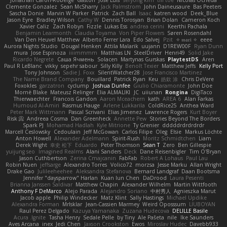
Jonathan Caron-Roberge
Gaston
Jose Luis
seryong kim
till toe
Nicolas Ocheda
Clemente Gonzalez
Sean McSharry
Jack Palmstrom
John Daineusaure
Bas Peeters
Sascha Donie
Marvin W Parker
Patrick
Zach Ball
Isaac
katren wood
Deek_Blue
Jason Eyre
Bradley Wilson
Cathy W
Dennis Torosyan
Brian Dolan
Cameron Koch
Xavier Caliz
Zach Robyn
Fizzle
Lukas Ess
andrea cerini
Keerthi Pachala
Benjamin Learmonth
Claudia Toyama
Von Piper Flowers
Søren Rosendahl
Van Den Heuvel Matthew
Alberto Ferrer Lara
Edo Salvej
Pzit
✧ 𝔪𝔞𝔯𝔦 ✧
eeee
Aurora Nights Studio
Dougal Henken
Attila Malarik
uujann
D1REW00F
Ryan Dunn
mura
Jose Espinoza
iiiimmmm
Matthias LN
SteelDriver
Henri49
Solid Jake
Ricardo Negrete
Саша Ячмень
Solacen
Martynas Gurskas
PlaytestDS
Aren
Paul R LeBlanc
vikky
sepehr sabour
Silly Killy
Benoît Texier
Matthew Jeffs
Kelly Port
Tony Johnson
Sadie J. Foxx
SilentWatcher28
Jose Francisco Martinez
The Name Brand Company
Bouillard
Patrick Ryan
Keu
皓欽 涂
Chris DeVere
Foxokles
garzatron
cyclump
Joshua Dunfee
Giulio Chiaramonte
John Doe
Mornè Blake
Mateusz Relinger
Elia ALMALIKI
JC
uiiunan
Rongina
DigiTaco
Thierwaechter
Francois Gandon
Aaron Mceachern
kath
AREA 6
Alan Farkas
Humoud Al-Amiri
Rasmus Hauge
Arlene Lukkarila
ColdRice25
Anthea Ward
Peter Mark Wittmann
Pascal Scrivani
Elias Jimenez
Lawrence Rogers
Kurt Boyer
Risk 📀
Andreea Cosma
Dan Greenheck
Annette Pew
Stories Beyond The Borders
Spark PJ
Mohamad Hadlah
Kyle Mitrione
Ty Grenier
dddddrdrdrdrdr
Marcell Ceslowsky
Cedoulain
Jeff McGowan
Carlos Filipe
Oleg
Elsie
Markus Löchte
Anton Howell
Alexander Adelmann
Spirit-Rush
Moritz Schmidtchen
Liam
Derek Wight
幸史 松下
Eduardo
Peter Thomson
Sean T
Zero
Ben Gillespie
yuijung seo
Imagined Realms
Alani Sanders
Deck
Dane Reisenbigler
Tim O'Bryan
Jason Cuthbertson
Zerina Cmajcanin
FabFab
Robert A Lohaus
Paul Lau
Robin Nuen
jeffsarge
Alexandro Torres
Volico72
morzsa
Jesse Marku
Allan Wright
Drake Gao
Julileeheehee
Aleksandra Stefanova
Bernard Landgraf
Daan Bootsma
Jennifer "daysparrow" Harlan
Kuan lun Chen
DaDrood
Laura Pesenti
Brianna Janssen Saldivar
Matthew Chapin
Alexander Wilhelm
Martin Wittfooth
Anthony F DeMarco
Alejo Parada
Alejandro Soriano
中村秀人
Agnieszka Marut
Jacob apple
Philip Windecker
Matz Klint
Sally Hastings
Michael Updike
Alexandra Forman
MrIsklar
Jean-Cassien Marmey
Weird Oposssum
LIUBOYAN
Raul Perez Delgado
Kazuya Yamanaka
Zuzana Hudecova
DELILLE Basile
Acura .Ignite
Tasha Henry
Sedale Pelle
by Tiny
Ale Pašeta
nile
Ike Saunders
Aves Arcana
inex
Jedi Chen
Jaxson Crookston
Ewos
Miroslav Hudec
Davebb933