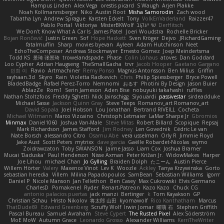
Hampus Linden
Alex Vega
orestis picard
S Waugh
Arjen Plakke
Noah Kollmannsberger
Niko
Austin Root
Misha Samorodin
Zach wood
Tabatha Lyn
Andrew Sprague
Karsten Eckelt
Tony
VolkEnVaderland
Raizzer47
Pablo Portal
Viktoriya
MisterBKWolf
שי יעקוב
DerHitsch
We Don't Know What A Car Is
James Patel
Joeri Woudstra
Rochelle Bricker
Bojan Rončević
Justin Green
Sof
Hope Hackett
Sven Kröger
Dejvo
JRichardGaming
fatalmuffin
Sharp
movies byevan
Ayleen
Adam Hutchinson
Neet
EchoTheComposer
Andreas Stockmayer
Ernesto Gomez
Joep Meindertsma
Todd KS
景琦 张景琦
trowelandspade
Phase
Colin Lohaus
atoves
Dan Goddard
Loo Cypher
Adrian Haugseng
TheSmallGacha
trvr
Jacob Hooper
Gaetano Gargano
민희 이
Flavio
Artmachiner
Remy Ponso
Magnús Antonsson
Ben Milius
Griffin
rayhaan.3d
Skyro
Rain
Violetta Radkevich
Chris
Philip Spiessberger
Bryce Powell
BladedBadge
Rafael Perez-Torro
Nemnomi
おるす
Photini By Design
Jason Buier
AblazZe
Rom1
Serin Jameson
Aden Bise
nobuyuki takahashi
ruffles
Nathan Stoltzfoos
Freddy Sghetti
Nick Jainschigg
Siyouardi
passivestar
sirdeadduke
Michael Sasse
Jackson Quinn Gray
Steve Teeps
Romanov_art Romanov_art
David Sopala
Joel Hobson
Lou Jonathan
Bertrand RIVEILL
Cocheta
Michael Witmann
Marco Vizcaino
Christoph Letmaier
LaMar Sharpe Jr
Gbromios
Minmax
Daniel1060
Joshua Van-Male
Steve Mitas
Robert Billard
Scopique
Repsaj
Mark Richardson
James Stafford
Jim Rodney
Len Govednik
Cédric Le van
Nate Borsch
alessandro Citro
Osamu Abe
vera usselman
Orly R
Jimmie Floyd
Jake Aust
Scott Peters
mytrixx
dave garcia
Gaëlle Robardet-Nicolas
wymo
Zoidrawzaton
Toby SWANSON
Jaime Jasso
Liam Cox
Joshua Bramer
Mucai 'Daduska'
Paul Henderson
Nisse Axman
Peter Križan Jr.
WidowMakes
Harper
Joe Lihou
michael Chan
Jo Gylling
Braiden Dolph
たこーん
Austin Pierce
Willem Hörter
Valery
Maxence Vinot
Lev K
Woozle
Ackley
Tanya Krzywinska
Gorto
sebastian heredia
Villem
Milina Papadopoulos
SamBean
Sebastian Williams
igorrr
Daniel P
Nicole Manson
Jan Tellethon
Ben Casey
Max Cukrowski
Elvis Germano
CharlesD
Pomakenel
Ryder
Renart-Patreon
Kazo Kazo
Chuck CG
antonio palacios puertas
jack manzi
Bertinger
k
Tom Kayakson
GP
Christian Schau
Hristo Nikolov
将太郎 山田
kyomawolf
Rico Kanthatham
Marcus
ThatDude69
Edward Greenberg
Scruffy Wolf
Irwin Jomar
曜萌 石
Stephen Griffith
Pascal Bureau
Samuel Avraham
Steve Cypert
The Rusted Pixel
Alex Söderström
MoE MoW
Autumn Grace
Leonardo Grosso
Alexander Williams
KerriTheWriter