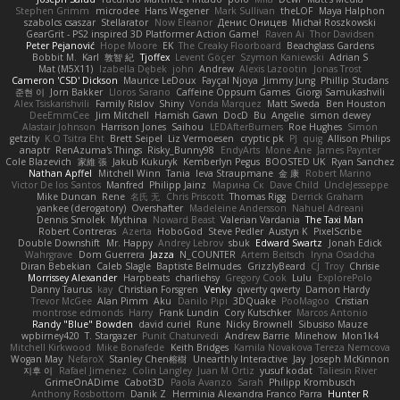
Stephen Grimm
microdee
Hans Wegener
Mark Sullivan
theLOF
Maya Halphon
szabolcs csaszar
Stellarator
Now Eleanor
Денис Оницев
Michał Roszkowski
GearGrit - PS2 inspired 3D Platformer Action Game!
Raven Ai
Thor Davidsen
Peter Pejanović
Hope Moore
EK
The Creaky Floorboard
Beachglass Gardens
Bobbit M.
Karl
敦智 紀
Tjoffex
Levent Göçer
Szymon Kaniewski
Adrian S
Mat (M5X11)
Izabella Dębek
john
Andrew
Alexis Lazootin
Jonas Trost
Cameron 'CSD' Dickson
Maurice LeDoux
Fayçal Njoya
Jimmy Jung
Phillip Studans
준현 이
Jorn Bakker
Lloros Sarano
Caffeine Oppsum Games
Giorgi Samukashvili
Alex Tsiskarishvili
Family Rislov
Shiny
Vonda Marquez
Matt Sweda
Ben Houston
DeeEmmCee
Jim Mitchell
Hamish Gawn
DocD
Bu
Angelie
simon dewey
Alastair Johnson
Harrison Jones
Saihou
LEDAfterBurners
Roe Hughes
Simon
getzity
K.O Tsitra Eht
Brett Seipel
Liz Vermoesen
cryptic pk
PJ
quig
Allison Philips
anaptr
RenAzuma's Things
Risky_Bunny98
EndyArts
Mone Ane
James Paynter
Cole Blazevich
家維 張
Jakub Kukuryk
Kemberlyn Pegus
BOOSTED UK
Ryan Sanchez
Nathan Apffel
Mitchell Winn
Tania
Ieva Straupmane
金 康
Robert Marino
Victor De los Santos
Manfred
Philipp Jainz
Марина Ск
Dave Child
UncleJesseppe
Mike Duncan
Rene
名氏 无
Chris Priscott
Thomas Rigg
Derrick Graham
yankee (derogatory)
Overshafter
Madeleine Andersson
Nahuel Adreani
Dennis Smolek
Mythina
Noward Beast
Valerian Vardania
The Taxi Man
Robert Contreras
Azerta
HoboGod
Steve Pedler
Austyn K
PixelScribe
Double Downshift
Mr. Happy
Andrey Lebrov
sbuk
Edward Swartz
Jonah Edick
Wahrgrave
Dom Guerrera
Jazza
N_COUNTER
Artem Beitsch
Iryna Osadcha
Diran Bebekian
Caleb Slagle
Baptiste Belmudes
GrizzlyBeard
CJ
Troy
Chrisie
Morrissey Alexander
Harpbeats
charliehsy
Gregory Cook
Lulu
ExplorePolo
Danny Taurus
kay
Christian Forsgren
Venky
qwerty qwerty
Damon Hardy
Trevor McGee
Alan Pimm
Aku
Danilo Pipi
3DQuake
PooMagoo
Cristian
montrose edmonds
Harry
Frank Lundin
Cory Kutschker
Marcos Antonio
Randy "Blue" Bowden
david curiel
Rune
Nicky Brownell
Sibusiso Mauze
wpbirney420
T. Stargazer
Punit Chaturvedi
Andrew Barrie
Minehow
Mon1k4
Mitchell Kirkwood
Mike Bonafede
Keith Bridges
Kamila Novakova Tereza Nemcova
Wogan May
NefaroX
Stanley Chen榕樹
Unearthly Interactive
Jay
Joseph McKinnon
지후 이
Rafael Jimenez
Colin Langley
Juan M Ortiz
yusuf kodat
Taliesin River
GrimeOnADime
Cabot3D
Paola Avanzo
Sarah
Philipp Krombusch
Anthony Rosbottom
Danik Z
Herminia Alexandra Franco Parra
Hunter R