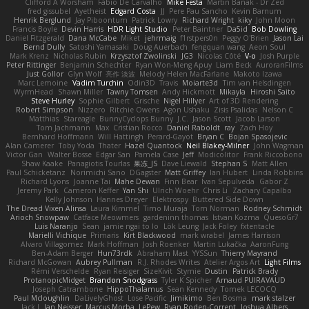
Clifford A Worsham
Fábio De Carvalho
Mike Festa
Martin Banak - Dr Zed
fred gissubel
Ayetheist
Edgard Costa
JJ
Pere Pau Sancho
Kevin Barnum
Henrik Berglund
Jay Piboontum
Patrick Lowry
Richard Wright
kiky
John Moon
Francis Boyle
Devin Harris
HDR Light Studio
Peter Baintner
Da5id
Bob Dowling
Daniel Fitzgerald
Dana McCabe
Miket
jehrmaig
f1rstpers0n
Peggy O'Brien
Jason Lai
Bernd Dully
Satoshi Yamasaki
Doug Auerbach
fengquan wang
Aeon Soul
Mark Krenz
Nicholas Rubin
Krzysztof Zwolinski
JG3
Nicolas Côté
V-o
Josh Purple
Peter Rittinger
Benjamin Schechter
Ryan Won-Meng Apuy
Liam Beck
AuroranFilms
Just Gollor
Glyn Wolf
亮作 淡波
Melody Helen MacFarlane
Makoto Izawa
Marc Lemoine
Vadim Turchin
Odin3D
Travis
Moiarte3d
Tim van Helsdingen
WyrmHead
Shawn Miller
Tawny Tomsen
Andy Hickmott
Mikayla
Hiroshi Saito
Steve Hurley
Sophie Gilbert
Grische
Nigel Hillyer
Art of 3D Rendering
Robert Simpson
Nizzero
Ritchie Owens
Agon Ushaku
Zisis Psalidas
Nelson C
Matthias
Stareagle
BunnyCyclops Bunny
J.C.
Jason Scott
Jacob Larson
Tom Jachmann
Max
Cristian Rocco
Daniel Raboldt
ray
Zach Hoy
Bernhard Hoffmann
Will Hattingh
Perard-Gayot
Bryan C
Bojan Spasojevic
Alan Camerer
Toby Yoda
Thater
Hazel Quantock
Neil Blakey-Milner
John Wagman
Victor Gan
Walter Bosse
Edgar San
Pamela Case
Jeff
Modicolitor
Frank Riccobono
Shaw Kaake
Panagiotis Tourlas
果冻_JS
Dave Liewald
Stephan S
Matt Allen
Paul Schicketanz
Norimichi Sano
DGagster
Matt Griffey
Ian Hubert
Linda Robbins
Richard Lyons
Joanne Tai
Mahe Dewan
Finn Bear
Ivan Sepulveda
Gabor Z
Jeremy Park
Cameron Keffer
Yan Shi
Ulrich Woehr
Chris Li
Zachary Capalbo
Kelly Johnson
Hannes Dreyer
Elektrospy
Buttered Side Down
The Dread Vixen Alinsa
Laura Kimmel
Timo Muraja
Tom Norman
Rodney Schmidt
Arioch Snowpaw
Catface Meowmers
gardeninn thomas
Istvan Kozma
QuesoGr7
Luis Naranjo
Sean
jamie ngai to lo
Lök Leung
Jack Foley
fxtentacle
Marielli Vichique
Primaris
Kirt Blackwood
mark wrabel
James Harrison
Alvaro Villagomez
Mark Hoffman
Josh Roenker
Martin Lukačka
AaronFung
Ben-Adam Berger
Hun73rdk
Abraham Mast
YYSSun
Thierry Mayrand
Richard McGowan
Aubrey Pullman
R.J. Rhodes Writes
Atelier Argos Art
Light Films
Rémi Verschelde
Ryan Reisiger
SizeKivit
Stymie
Dustin
Patrick Brady
ProtanopicMidget
Brandon Snodgrass
Tyler K Spicher
Arnaud PUIRAVAUD
Joseph Catrambone
HippoThalamus
Sean Kennedy
Tomek LECOCQ
Paul Mcloughlin
DaLivelyGhost
Lose Pacific
Jimikimo
Ben Bosma
mark stalzer
Jack J
Ian Neisser
Marcus Morba
LePew
Ryan Roden-Corrent
Joshua Albers