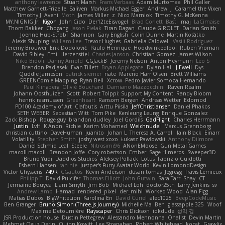
anthony lawrence
Stuart Marsh
Frans Verbaas
Adam Murtomaa
Phil Galler
Matthew Garnett-Frizelle
Saliven
Markus Michael Egger
Andrew
J
Caramel the Vixen
Timothy J. Aveni
Moth
James Miller
z
Nico Marniok
Timothy G. McKenna
MY.NIGNIG Jr.
Kigon
John Cido
Der12teEisvogel
Brad Corlett
Basti
maj
LaCimaise
Thom Bakker
Chogang
Jason Pielak
Tiran Dagan
Claude GIROLET
Darian Smith
Joenne Hub-Strobl
Shannon
Gary English
Colin Dunne
Martin Koťátko
Alexis Shuping
William Lee
Trevor Hughes
Gabriella Caldwell
Vasili Rodriguez
Jeremy Brouwer
Erik Dodolović
Paulo Henrique
Hoodwinkedfool
Ruben Vroman
David Sibley
Emil Herzenstiel
Charles Janson
Christian Gomez
James Wilson
Niko Bidoli
Danny Arnold
CGJackB
Jeremy Nelson
Anton Heymann
Leo S
Brendon Padjasek
Evan Tillett
Bryan Applegate
Dylan Hall
J Ewell
Dys
Quddle Jameson
patrick siemer
nate
Mareno Harr Olsen
Brett Williams
GREENCom'e Mapping
Ryan Bell
Xcrow
Pedro Javier Somoza Hernando
Paul Klingberg
Olivié Bouchard
Damiano Mazzocchini
Raven Realm
Johann Oosthuizen
Scott
Robert Tolppi: Support My Content
Randy Bloom
henrik rasmussen
Greenheart
Ransom Bergen
Andreas Wetter
Edomod
PD100 Academy of Art
Clafoutis
Arttu Piisila
JeffChristiansen
Daniel Phakos
SETH WEBER
Sebastian Witt
Tom Pike
Kenleung Leung
Enrique Gonzalez
Zack Bishop
Rouge guy
brandon dudley
Joel Gordils
GadFlight
Charles Herrmann
Justin
LvH
K Anon
Richie
Karim Mohamed
Weichnudel
Marcus Grennborg
christian cuttino
DaveHuman
juanito
Johan L
Theresa A. Carroll
Iain Black
Einarr
Volatility
Stephen Smith
joshy west xoxo
Łukasz Pawłowski
Anthony Dilmore
Daniel Schmid Leal
Steele
Nitrosimi96
ANonEMoose
Gun Metal Games
macoll macoll
Brandon Joffe
Cory robertson
Ember
Sage Himeros
Sweeper3D
Bruno Yudi
Daddios Studios
Aleksey Pollack
Lotus
Fabrizio Guidotti
Esbern Hansen
ran nie
Justper's Furry Avatar World
Kevin LomondDesign
Victor Ghyssens
749R
CGautos
Kevin Anderson
dusan tomas
Jegregg
Travis Lemieux
Philipp T
David Pulcifer
Thomas Elliott
John Gutwin
Sara Tarr
Shay
CT
Jermaine Bouyea
Liam Smyth
Jim Bob
Michael Loh
doctor25th
Larry Jenkins
sv
Andrew Lamb
Hamad
rendered_pixel
der_mihi
Worked Wood
Alan Figg
Matias Dubos
BigWhiteLion
Karolina En
David Curiel
alec1025
BeepCodeMusic
Ben Granger
Bruno Simon (Three.js Journey)
Michelle Ma
Ben
glassapple 325
Woof
Maxime Detournière
Rayscaper
Chris Dickson
idkdude
성익 김
JSR Production house
Dustin Pettegrew
Alessandro Mennonna
Onalist
Devin Martin
Mehmet Oguz Derin
Quinn Kowitt
Lee Stranahan
Robert Whitehead
kocat
Grawlix