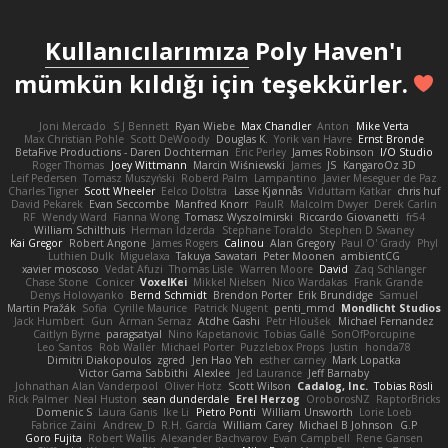
Kullanıcılarımıza
Poly Haven'ı
mümkün kıldığı için teşekkürler.
Joni Mercado
S J Bennett
Ryan Wiebe
Max Chandler
Anton
Mike Verta
Max Christian Pohle
Scott DeWoody
Douglas K.
Yorik van Havre
Ernst Bronde
BetaFive Productions - Daren Dochterman
Eric Perley
James Robinson
I/O Studio
Roger Thomas
Joey Wittmann
Marcin Wiśniewski
James
JS
KangaroOz 3D
Leif Pedersen
Tomasz Muszyński
Roberd Palm
Lampantino
Javier Meseguer de Paz
Charles Tigner
Scott Wheeler
Eelco Dolstra
Lasse Kjønnås
Viduttam Katkar
chris huf
David Pekarek
Evan Seccombe
Manfred Knorr
PaulR
Malcolm Dwyer
Derek Carlin
RF
Wendy Ward
Fianna Wong
Tomasz Wyszolmirski
Riccardo Giovanetti
fr54
William Schilthuis
Herman Idzerda
Stephane Toraldo
Stephen D Swaney
Kai Gregor
Robert Angone
James Rogers
Calinou
Alan Gregory
Paul O' Grady
Phyl
Luthien Dulk
Miguelaxa
Takuya Sawatari
Peter Moonen
ambientCG
xavier moscoso
Vedat Afuzi
Thomas Lisle
Warren Moore
David
Zaq Schlanger
Chase Stone
Conicer
VoxelKei
Mikkel Nielsen
Nico Wardakas
Frank Grande
Denys Holovyanko
Bernd Schmidt
Brendon Porter
Erik Brundidge
Samuel
Martin Pražák
Sofia
Cyrille Maurice
Patrick Nugent
penti_mmd
Mondlicht Studios
Jack Humbert
Gun
Arman Sernaz
Atdhe Gashi
Petr Hloušek
Michael Fernandez
Caitlyn Byrne
paragsatyal
Nino Kapetanovic
Tobias Gallé
SonOfPorcupine
Leo Santos
Rob Waller
Michael Porter
Puzzlebox Props
Justin
honda78
Dimitri Diakopoulos
zgred
Jen Hao Yeh
esther carney
Mark Lopatka
Victor Gama Sabbithi
Alexlee
Jed Laurance
Jeff Barnaby
Johnathan Alan Vanderpool
Oliver Hotz
Scott Wilson
Cadalog, Inc.
Tobias Rösli
Rick Palmer
Neal Huston
sean dunderdale
Erel Herzog
OroborosNZ
RaptorBricks
Domenic S
Laura Ganis
Ike Li
Pietro Ponti
William Unsworth
Lorie Loeb
Fabrice Zaini
Andrew_D
R.H. García
William Carey
Michael B Johnson
G.P
Goro Fujita
Robert Wallis
Alexander Bachvarov
Evan Campbell
Rene Gansen