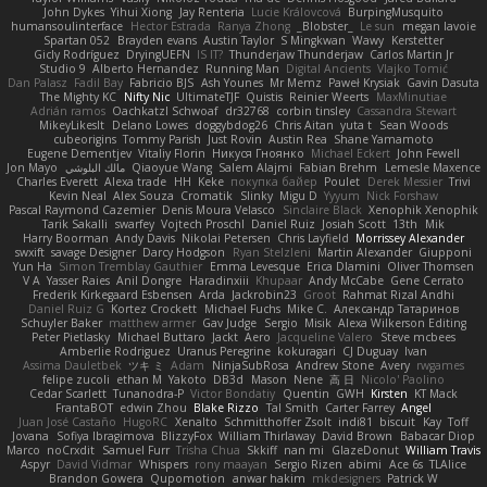
John Dykes
Yihui Xiong
Jay Renteria
Lucie Královcová
BurpingMusquito
humansoulinterface
Hector Estrada
Ranya Zhong
_Blobster_
Le sun
megan lavoie
Spartan 052
Brayden evans
Austin Taylor
S Mingkwan
Wawy
Kerstetter
Gicly Rodríguez
DryingUEFN
IS IT?
Thunderjaw Thunderjaw
Carlos Martin Jr
Studio 9
Alberto Hernandez
Running Man
Digital Ancients
Vlajko Tomić
Dan Palasz
Fadil Bay
Fabricio BJS
Ash Younes
Mr Memz
Paweł Krysiak
Gavin Dasuta
The Mighty KC
Nifty Nic
UltimateTJF
Quistis
Reinier Weerts
MaxMinutiae
Adrián ramos
Oachkatzl Schwoaf
dr32768
corbin tinsley
Cassandra Stewart
MikeyLikesIt
Delano Lowes
doggybdog26
Chris Aitan
yuta t
Sean Woods
cubeorigins
Tommy Parish
Just Rovin
Austin Rea
Shane Yamamoto
Eugene Dementjev
Vitaliy Florin
Никуся Гноянко
Michael Eckert
John Fewell
Jon Mayo
مالك البلوشي
Qiaoyue Wang
Salem Alajmi
Fabian Brehm
Lemesle Maxence
Charles Everett
Alexa trade
HH
Keke
покупка байер
Poulet
Derek Messier
Trivi
Kevin Neal
Alex Souza
Cromatik
Slinky
Migu D
Yyyum
Nick Forshaw
Pascal Raymond Cazemier
Denis Moura Velasco
Sinclaire Black
Xenophik Xenophik
Tarik Sakalli
swarfey
Vojtech Proschl
Daniel Ruiz
Josiah Scott
13th
Mik
Harry Boorman
Andy Davis
Nikolai Petersen
Chris Layfield
Morrissey Alexander
swxift
savage Designer
Darcy Hodgson
Ryan Stelzleni
Martin Alexander
Giupponi
Yun Ha
Simon Tremblay Gauthier
Emma Levesque
Erica Dlamini
Oliver Thomsen
V A
Yasser Raies
Anil Dongre
Haradinxiii
Khupaar
Andy McCabe
Gene Cerrato
Frederik Kirkegaard Esbensen
Arda
Jackrobin23
Groot
Rahmat Rizal Andhi
Daniel Ruiz G
Kortez Crockett
Michael Fuchs
Mike C.
Александр Татаринов
Schuyler Baker
matthew armer
Gav Judge
Sergio
Misik
Alexa Wilkerson Editing
Peter Pietlasky
Michael Buttaro
Jackt
Aero
Jacqueline Valero
Steve mcbees
Amberlie Rodriguez
Uranus Peregrine
kokuragari
CJ Duguay
Ivan
Assima Dauletbek
ツキ ミ
Adam
NinjaSubRosa
Andrew Stone
Avery
rwgames
felipe zucoli
ethan M
Yakoto
DB3d
Mason
Nene
高 日
Nicolo' Paolino
Cedar Scarlett
Tunanodra-P
Victor Bondatiy
Quentin
GWH
Kirsten
KT Mack
FrantaBOT
edwin Zhou
Blake Rizzo
Tal Smith
Carter Farrey
Angel
Juan José Castaño
HugoRC
Xenalto
Schmitthoffer Zsolt
indi81
biscuit
Kay
Toff
Jovana
Sofiya Ibragimova
BlizzyFox
William Thirlaway
David Brown
Babacar Diop
Marco
noCrxdit
Samuel Furr
Trisha Chua
Skkiff
nan mi
GlazeDonut
William Travis
Aspyr
David Vidmar
Whispers
rony maayan
Sergio Rizen
abimi
Ace 6s
TLAlice
Brandon Gowera
Qupomotion
anwar hakim
mkdesigners
Patrick W