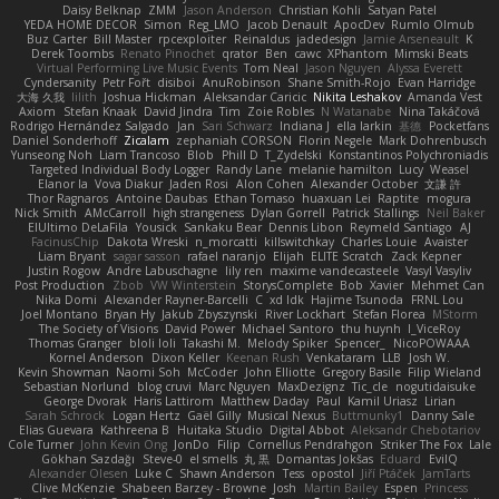
Daisy Belknap
ZMM
Jason Anderson
Christian Kohli
Satyan Patel
YEDA HOME DECOR
Simon
Reg_LMO
Jacob Denault
ApocDev
Rumlo Olmub
Buz Carter
Bill Master
rpcexploiter
Reinaldus
jadedesign
Jamie Arseneault
K
Derek Toombs
Renato Pinochet
qrator
Ben
cawc
XPhantom
Mimski Beats
Virtual Performing Live Music Events
Tom Neal
Jason Nguyen
Alyssa Everett
Cyndersanity
Petr Fořt
disiboi
AnuRobinson
Shane Smith-Rojo
Evan Harridge
大海 久我
lilith
Joshua Hickman
Aleksandar Caricic
Nikita Leshakov
Amanda Vest
Axiom
Stefan Knaak
David Jindra
Tim
Zoie Robles
N Watanabe
Nina Takáčová
Rodrigo Hernández Salgado
Jan
Sari Schwarz
Indiana J
ella larkin
基德
Pocketfans
Daniel Sonderhoff
Zicalam
zephaniah CORSON
Florin Negele
Mark Dohrenbusch
Yunseong Noh
Liam Trancoso
Blob
Phill D
T_Zydelski
Konstantinos Polychroniadis
Targeted Individual Body Logger
Randy Lane
melanie hamilton
Lucy
Weasel
Elanor la
Vova Diakur
Jaden Rosi
Alon Cohen
Alexander October
文謙 許
Thor Ragnaros
Antoine Daubas
Ethan Tomaso
huaxuan Lei
Raptite
mogura
Nick Smith
AMcCarroll
high strangeness
Dylan Gorrell
Patrick Stallings
Neil Baker
ElUltimo DeLaFila
Yousick
Sankaku Bear
Dennis Libon
Reymeld Santiago
AJ
FacinusChip
Dakota Wreski
n_morcatti
killswitchkay
Charles Louie
Avaister
Liam Bryant
sagar sasson
rafael naranjo
Elijah
ELITE Scratch
Zack Kepner
Justin Rogow
Andre Labuschagne
lily ren
maxime vandecasteele
Vasyl Vasyliv
Post Production
Zbob
VW Winterstein
StorysComplete
Bob
Xavier
Mehmet Can
Nika Domi
Alexander Rayner-Barcelli
C
xd Idk
Hajime Tsunoda
FRNL Lou
Joel Montano
Bryan Hy
Jakub Zbyszynski
River Lockhart
Stefan Florea
MStorm
The Society of Visions
David Power
Michael Santoro
thu huynh
I_ViceRoy
Thomas Granger
bloli loli
Takashi M.
Melody Spiker
Spencer_
NicoPOWAAA
Kornel Anderson
Dixon Keller
Keenan Rush
Venkataram
LLB
Josh W.
Kevin Showman
Naomi Soh
McCoder
John Elliotte
Gregory Basile
Filip Wieland
Sebastian Norlund
blog cruvi
Marc Nguyen
MaxDezignz
Tic_cle
nogutidaisuke
George Dvorak
Haris Lattirom
Matthew Daday
Paul
Kamil Uriasz
Lirian
Sarah Schrock
Logan Hertz
Gaël Gilly
Musical Nexus
Buttmunky1
Danny Sale
Elias Guevara
Kathreena B
Huitaka Studio
Digital Abbot
Aleksandr Chebotariov
Cole Turner
John Kevin Ong
JonDo
Filip
Cornellus Pendrahgon
Striker The Fox
Lale
Gökhan Sazdağı
Steve-0
el smells
丸 黒
Domantas Jokšas
Eduard
EvilQ
Alexander Olesen
Luke C
Shawn Anderson
Tess
opostol
Jiří Ptáček
JamTarts
Clive McKenzie
Shabeen Barzey - Browne
Josh
Martin Bailey
Espen
Princess