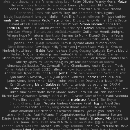
alejandro chavez herrera
V
ramandeep kaur
Rafael Oliveira
Wendy Morris
Matze
Kelley Womble
Nicolas Ocheda
Kiba
Crunchy Numbers
El/Ellie/Eleanor
Sean Humphrey
Franco
Malik
LotionZulu
Punchersize
Neil Rowe
Nicolas
Genevieve Dumas
rich
cav528
Troy Lutz
ahrotahn
Sethu Nguna
Maciej Krzyszkowski
Jonathan Mullen
Reid Ellis
Robert Jefferson
Philippe Authier
yunlai hao
Juan Fonseca
Paulo Trecenti
Karol Droszcz
Fancy Flannel
J Chris Druce
BraanFlakes08
Cut and Ripped
Patrick Perkins
Simon Lindauer
Chris Arko
Patrick M
Didadi Le
Callum Walton
etudenc
zylo
Daniel
Artem Zhuzhlikov
Sam Gao
Womp
Francois Lord
AirSickLowLander
Guillermo
Henrik Lindqvist
Village's hope Miniatures
Spark Lab
Seamus
La Monk
Kitsun3
Sabrina Yeong
Barbara Hanusiak
Mitch Landers
Richard
Haan
Pressman505
Katelynn Parsec
Jacob Duhon
포로루
Deborah
84d93r
Ryszard Abdul
Michael Zahn
Diego Bermudez
Raw Magic
Kelly Tomlinson | Vision Space
VuD
Jaii Orozco
Kimberly Hutchinson
貴 山崎
Ayomide Awe
Sicong Ouyang
bjakbjak
Davide Medici
Padraic McQuarrie
david james
Toriten57
Ginsnile Allen
Moritz Cremer
Made by Miri
Tobias Jensby
Robert Bergman
martin
NebularStreams
Charles Chen
Anxiety Opossum
Carlos Esplugues
Jim Kneuper
sebastian botero
Almantas Vasiliauskas
Tess Cornwall
Rahul Chandwaney
Austin Durban
Travis
Yuliya
Ralph Does Stuff
EEEEE
Jelle sahmkow
Scopitones
Brad Mellesmoen
A J
Andrew Islas
Ignacio
Kalliope Marie
Josh Dunfee
Gen
viviisection
Seraphin Ernst
Ryan game
SLAWWNN_ 2214
Juan pablo Gutierrez
Thomas Elrod
ZED ZED
James Abney
John kivinen
Kieran Kuhn
Alec Drake
Desert Viber
MutantMike
Carl Glittenberg
Martin Guldbaek
AVAinc.
Lariotjandy
papi bless
DRKRM
THG Creative
lia wu
joop van drunick
Julie Woodcock
nic96
Dzät
Maxim Krioukov
Furkan Kirac
Scott North
Reese Moore
nofreelunch 100
vagueish
Infinitipo
Riverin David-Alexandre
DennyB
NAN YI
Paul Gleason
Tales of Scale
Hank Kaamura
Mind Bird
robzilla
HonorableHoplite
madmacx
AlisserB
Tim Boylan
Braulio Chavez
Logan
Wutata
Andrew Osborne
Rafal
Higgins
Angel Diaz
Courtney Xenith
Francky Tang
salem shams
Alheren
Kevin Kennedy
Carlos Abraham Gutiérrez Solis
Clemente Miralles
Tyler Vaughn
Laster
Kris
Jackson N. Rocha
Paul McManus
TheCaptainAmerica
Bryant Bennett
Evelyne I
Dániel Zarándi
BenYanken69
SomeGuyBS
Tomas Kiniulis
ShadowolfVFX
John Britti
Jack Quinn
Beth
Ebi3D
RVA DEMON
Niranjan Raghu
경문 서
Flagg3D
Lonnon Foster
Rolf Frey
Lorenzo Festa
Sergei Krutihin
Kevin Roy
Peter Balicki
steve
Joseph Salud
Facundo Martinez Pintado
polo
Mila
Dewi
Matt's Media