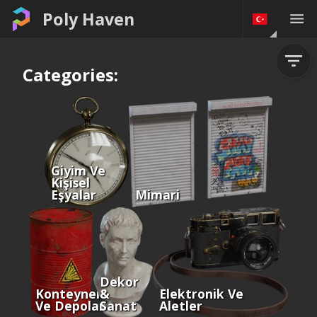
Poly Haven
Categories:
Giyim Ve
Kişisel
Eşyalar
Mimari
Dekor
Konteynerler
&
Elektronik Ve
Ve Depolama
Sanat
Aletler