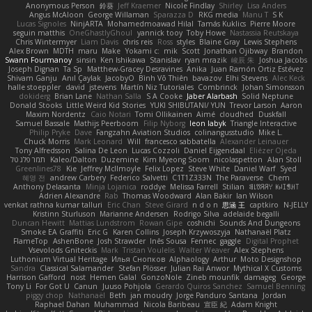
Anonymous Person
鈴葵
Jeff Kraemer
Nicole Findlay
Shirley
Lisa Anders
Angus McAloon
George Willaman
Sparazza D
RKG media
Manu T
S K
Lucas Signoles
NinjARTA
Mohamedmoawad Hilal
Tamás Kuklics
Pierre Moore
seguin matthis
OneGhastlyGhoul
yannick tooy
Toby Howe
Nastassia Reutskaya
Chris Wintermyer
Liam Davis
chris reis
Ross
styles
Blaine Gray
Lewis Stephens
Alex Brown
MDTH
maru
Make
Yokami c:
mik
Scott
Jonathan Ojibway
Brandon
Swann Fourmanoy
sinsin
Ken Ishikawa
Stanislav
ryan mrazik
峻辰 朱
Joshua Jacobs
Joseph Dignan
Ta Sp
Matthew-Gracey Desravines
Anika
Juan Ramón Ortiz Estévez
Shivam Ganju
Anıl Çaylak
JacobyO
Bình Võ Thiên
bavazov
Elhi Stevens
Alec Keck
halle stoeppler
david
jstevens
Martín Niz Tutoriales
Combrinck
Johan Simonsson
dokiderg
Brian Lane
Nathan Salla
S A Cooke
Jaber Alarbash
Solid Neptune
Donald Stooks
Little Weird Kid Stories
YUKI SHIBUTANI/ YUN
Trevor Larson
Aaron
Maxim Nordentz
Caio Notari
Tomi Ollikainen
Aimé
cloudhed
Duskfall
Samuel Bassale
Mathijs Peerboom
Filip Nyborg
leon labyk
Triangle Interactive
Philip Pryke
Dave
Fangzahn Aviation Studios
colinangusstudio
Mike L.
Chuck Morris
Mark Leonard
Will
francesco sabbatella
Alexander Leinauer
Tony Alfredsson
Salina De Leon
Lucas Cozzoli
Daniel Eijgendaal
Eliézer Ojeda
תמר פלג טל
Kaleo/Dalton
Duzemine
Kim Myeong Soom
nicolaspetton
Alan Stoll
Greenlines78
Kie
Jeffrey McIlmoyle
Felix Lopez
Steve White
Daniel Warf
Syed
혜영 전
andrew Carbery
Federico Salvetti
C1T1Z333N
The Paraverse
Chem
Anthony Delasanta
Minja Lojanica
roddye
Melissa Farrell
Stilian
ꌃ꒒ꀎꋪꋪꌩ ꀘꈤꀤꁅꃅ꓄
Adrien Alexandre
Rab
Thomas Woodward
Alan Bakir
Ian Wilson
venkat rathna kumar talluri
Eric Chan
Steve Girard
n d o n
思涵 王
captkiro
N-JELLY
Kristinn Sturluson
Marianne Andersen
Rodrigo Silva
adelaide begalli
Duncan Hewitt
Mattias Lundstrom
Rowan Gipe
coshichi
Sounds And Dungeons
Smoke EA Graffiti
Eric G
Karen Collins
Joseph Krzywoszyja
Nathanaël Platz
FlameTop
AshenBone
Josh Strawder
Inês Sousa
Fennec
gaggle
Digital Prophet
Vsevolods Gniteckis
Mark
Tristan Voulelis
Walter Weaver
Alex Stephens
Luthonium Virtual Heritage
Илья Снопков
Alphaology
Arthur
Moto Designshop
Sandra
Classical Salamander
Stefan Plösser
Julian Rai Anwor
Mythical X Customs
Harrison Gafford
nost
Hemen Galal
GonzoNole
Zineb mounfik
damageg
George
Tony Li
For Got U
Canun
Juuso Pohjola
Gerardo Quiros Sanchez
Samuel Benning
piggy chop
Nathanaël
Beth
jan moudry
Jorge Panduro Santana
Jordan
Raphael Dahan
Muhammad
Nicola Baribeau
宣臣 紀
Adam Knight