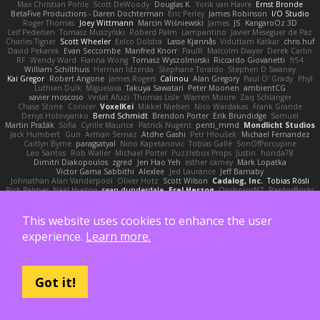
Max Christian Pohle
Scott DeWoody
Douglas K.
Yorik van Havre
Ernst Bronde
BetaFive Productions - Daren Dochterman
Eric Perley
James Robinson
I/O Studio
Roger Thomas
Joey Wittmann
Marcin Wiśniewski
James
JS
KangaroOz 3D
Leif Pedersen
Tomasz Muszyński
Roberd Palm
Lampantino
Javier Meseguer de Paz
Charles Tigner
Scott Wheeler
Eelco Dolstra
Lasse Kjønnås
Viduttam Katkar
chris huf
David Pekarek
Evan Seccombe
Manfred Knorr
PaulR
Malcolm Dwyer
Derek Carlin
RF
Wendy Ward
Fianna Wong
Tomasz Wyszolmirski
Riccardo Giovanetti
fr54
William Schilthuis
Herman Idzerda
Stephane Toraldo
Stephen D Swaney
Kai Gregor
Robert Angone
James Rogers
Calinou
Alan Gregory
Paul O' Grady
Phyl
Luthien Dulk
Miguelaxa
Takuya Sawatari
Peter Moonen
ambientCG
xavier moscoso
Vedat Afuzi
Thomas Lisle
Warren Moore
Zaq Schlanger
Chase Stone
Conicer
VoxelKei
Mikkel Nielsen
Nico Wardakas
Frank Grande
Denys Holovyanko
Bernd Schmidt
Brendon Porter
Erik Brundidge
Samuel
Martin Pražák
Sofia
Cyrille Maurice
Patrick Nugent
penti_mmd
Mondlicht Studios
Jack Humbert
Gun
Arman Sernaz
Atdhe Gashi
Petr Hloušek
Michael Fernandez
Caitlyn Byrne
paragsatyal
Nino Kapetanovic
Tobias Gallé
SonOfPorcupine
Leo Santos
Rob Waller
Michael Porter
Puzzlebox Props
Justin
honda78
Dimitri Diakopoulos
zgred
Jen Hao Yeh
esther carney
Mark Lopatka
Victor Gama Sabbithi
Alexlee
Jed Laurance
Jeff Barnaby
Johnathan Alan Vanderpool
Oliver Hotz
Scott Wilson
Cadalog, Inc.
Tobias Rösli
Rick Palmer
Neal Huston
sean dunderdale
Erel Herzog
OroborosNZ
RaptorBricks
Domenic S
Laura Ganis
Ike Li
Pietro Ponti
William Unsworth
Lorie Loeb
Fabrice Zaini
Andrew_D
R.H. García
William Carey
Michael B Johnson
G.P
Goro Fujita
Robert Wallis
Alexander Bachvarov
Evan Campbell
Rene Gansen
This website uses cookies to enhance the user
Clifford A Worsham
Fábio De Carvalho
Mike Festa
Martin Banak - Dr Zed
experience.
Learn more.
fred gissubel
Ayetheist
Edgard Costa
JJ
Pere Pau Sancho
Kevin Barnum
Henrik Berglund
Jay Piboontum
Patrick Lowry
Richard Wright
kiky
John Moon
Francis Boyle
Devin Harris
HDR Light Studio
Peter Baintner
Da5id
Bob Dowling
Daniel Fitzgerald
Dana McCabe
Miket
jehrmaig
f1rstpers0n
Peggy O'Brien
Jason Lai
Bernd Dully
Satoshi Yamasaki
Doug Auerbach
fengquan wang
Aeon Soul
Got it!
Mark Krenz
Nicholas Rubin
Krzysztof Zwolinski
JG3
Nicolas Côté
V-o
Josh Purple
Peter Rittinger
Benjamin Schechter
Ryan Won-Meng Apuy
Liam Beck
AuroranFilms
Just Gollor
Glyn Wolf
亮作 淡波
Melody Helen MacFarlane
Makoto Izawa
Marc Lemoine
Vadim Turchin
Odin3D
Travis
Moiarte3d
Tim van Helsdingen