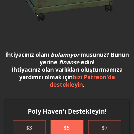
İhtiyacınız olanı
bulamıyor
musunuz? Bunun
yerine
finanse
edin!
İhtiyacınız olan varlıkları oluşturmamıza
yardımcı olmak için
bizi Patreon'da
destekleyin
.
Poly Haven'ı Destekleyin!
$
3
$
5
$
7