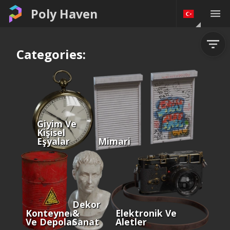
Poly Haven
Categories:
Giyim Ve
Kişisel
Eşyalar
Mimari
Dekor
Konteynerler
&
Elektronik Ve
Ve Depolama
Sanat
Aletler