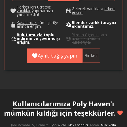
Herkes için
ücretsiz
Gelecek varlıklara
erken
varlıklar
yapmamıza
erişim
.
yardım edin!
Kasalardaki
tüm içeriğe
Blender varlık tarayıcı
anında erişim.
eklentimiz
.
Bulutumuzla
toplu
Bizden öğrenin
tam
indirme ve çevrimdışı
uzunlukta video
erişim.
kurslarıyla.
Aylık bağış yapın
Bir kez
Kullanıcılarımıza
Poly Haven'ı
mümkün kıldığı için teşekkürler.
Joni Mercado
S J Bennett
Ryan Wiebe
Max Chandler
Anton
Mike Verta