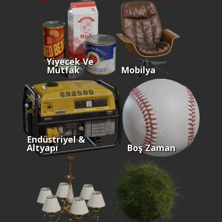
Yiyecek Ve
Mutfak
Mobilya
Endüstriyel &
Altyapı
Boş Zaman