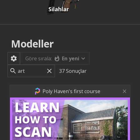
Silahlar
Modeller
En yeni
Göre sırala:
37
Sonuçlar
Poly Haven's first course