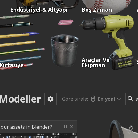
Endüstriyel & Altyapı
Boş Zaman
Araçlar Ve
Kırtasiye
Ekipman
Modeller
En yeni
Göre sırala:
 our assets in Blender?