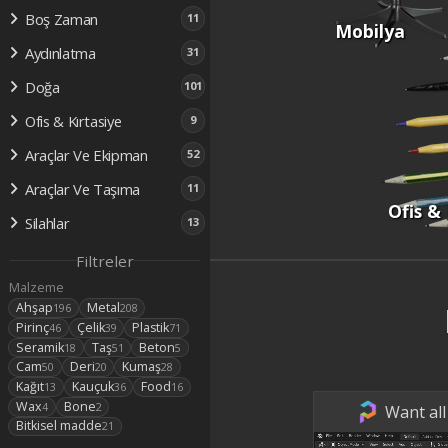
Boş Zaman
11
Mobilya
Aydınlatma
31
Doğa
101
Ofis & Kırtasiye
9
Araçlar Ve Ekipman
52
Araçlar Ve Taşıma
11
Ofis & 
Silahlar
13
Filtreler
Malzeme
Ahşap
Metal
196
208
Pirinç
Çelik
Plastik
46
39
71
Seramik
Taş
Beton
18
51
5
Cam
Deri
Kumaş
50
20
28
Kağıt
Kauçuk
Food
13
36
16
Wax
Bone
4
2
Want all
Bitkisel madde
21