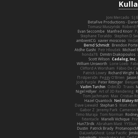
Kulla
Joni Mercado
S J
BetaFive Productions - Dar
Tomasz Muszyński
Roberd 
Evan Seccombe
Manfred Knorr
P
Stephane Toraldo
Stephen D Sw
ambientCG
xavier moscoso
Vedat
Bernd Schmidt
Brendon Porte
Atdhe Gashi
Petr Hloušek
Michael 
honda78
Dimitri Diakopoulos
Scott Wilson
Cadalog, Inc.
William Unsworth
Lorie Loeb
Fabr
Clifford A Worsham
Fábio De Ca
Patrick Lowry
Richard Wright
k
f1rstpers0n
Peggy O'Brien
Jason 
Josh Purple
Peter Rittinger
Benjam
Vadim Turchin
Odin3D
Travis
M
Nigel Hillyer
Art of 3D Rendering
R
Tom Jachmann
Max
Cristian 
Hazel Quantock
Neil Blakey-M
Dave Liewald
Stephan S
Matt Allen
Gabor Z
Jeremy Park
Cameron K
Timo Muraja
Tom Norman
Rodney
fxtentacle
Marielli Vichique
Pri
Hun73rdk
Abraham Mast
YYSSun
Dustin
Patrick Brady
ProtanopicM
DaLivelyGhost
Lose Pacific
Jimi
Jotunkottr
Hexdrake's Art
Ted Cu