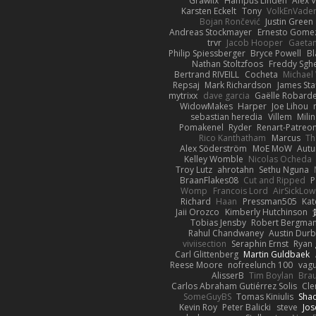
Grawlix
Hampus Linden
Alex 
Karsten Eckelt
Tony
VolkEnVade
Bojan Rončević
Justin Green
Andreas Stockmayer
Ernesto Gome
trvr
Jacob Hooper
Gaeta
Philip Spiessberger
Bryce Powell
B
Nathan Stoltzfoos
Freddy Sghe
Bertrand RIVEILL
Cocheta
Michael
Repsaj
Mark Richardson
James Sta
mytrixx
dave garcia
Gaëlle Robarde
WidowMakes
Harper
Joe Lihou
sebastian heredia
Villem
Mili
Pomakenel
Ryder
Renart-Patreo
Rico Kanthatham
Marcus
Th
Alex Söderström
MoE MoW
Autu
Kelley Womble
Nicolas Ocheda
Troy Lutz
ahrotahn
Sethu Nguna
BraanFlakes08
Cut and Ripped
P
Womp
Francois Lord
AirSickLo
Richard
Haan
Pressman505
Kat
Jaii Orozco
Kimberly Hutchinson
Tobias Jensby
Robert Bergma
Rahul Chandwaney
Austin Dur
viviisection
Seraphin Ernst
Ryan
Carl Glittenberg
Martin Guldbaek
Reese Moore
nofreelunch 100
vagu
AlisserB
Tim Boylan
Brau
Carlos Abraham Gutiérrez Solis
Cle
SomeGuyBS
Tomas Kiniulis
Sha
Kevin Roy
Peter Balicki
steve
Jos