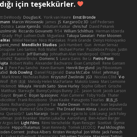
ığı için teşekkürler.
ott DeWoody
Douglas K.
Yorik van Havre
Ernst Bronde
ttmann
Marcin Wiśniewski
James
JS
KangaroOz 3D
Leif Pedersen
 Dolstra
Lasse Kjønnås
Viduttam Katkar
chris huf
David Pekarek
zolmirski
Riccardo Giovanetti
fr54
William Schilthuis
Herman Idzerda
' Grady
Phyl
Luthien Dulk
Miguelaxa
Takuya Sawatari
Peter Moonen
elKei
Mikkel Nielsen
Nico Wardakas
Frank Grande
Denys Holovyanko
penti_mmd
Mondlicht Studios
Jack Humbert
Gun
Arman Sernaz
orcupine
Leo Santos
Rob Waller
Michael Porter
Puzzlebox Props
Justin
e
Jed Laurance
Jeff Barnaby
Johnathan Alan Vanderpool
Oliver Hotz
orosNZ
RaptorBricks
Domenic S
Laura Ganis
Ike Li
Pietro Ponti
ujita
Robert Wallis
Alexander Bachvarov
Evan Campbell
Rene Gansen
ta
JJ
Pere Pau Sancho
Kevin Barnum
Henrik Berglund
Jay Piboontum
a5id
Bob Dowling
Daniel Fitzgerald
Dana McCabe
Miket
jehrmaig
Mark Krenz
Nicholas Rubin
Krzysztof Zwolinski
JG3
Nicolas Côté
V-o
 Wolf
亮作 淡波
Melody Helen MacFarlane
Makoto Izawa
Marc Lemoine
 Hickmott
Mikayla
Hiroshi Saito
Steve Hurley
Sophie Gilbert
Grische
Matthias
Stareagle
BunnyCyclops Bunny
J.C.
Jason Scott
Jacob Larson
-Gayot
Bryan C
Bojan Spasojevic
Alan Camerer
Toby Yoda
Thater
dicolitor
Frank Riccobono
Shaw Kaake
Panagiotis Tourlas
果冻_JS
bbins
Richard Lyons
Joanne Tai
Mahe Dewan
Finn Bear
Ivan Sepulveda
Elektrospy
Buttered Side Down
The Dread Vixen Alinsa
Laura Kimmel
zma
QuesoGr7
Luis Naranjo
Sean
jamie ngai to lo
Lök Leung
Jack Foley
Hoffman
Josh Roenker
Martin Lukačka
AaronFung
Ben-Adam Berger
er Argos Art
Light Films
Rémi Verschelde
Ryan Reisiger
SizeKivit
Stymie
mbone
HippoThalamus
Sean Kennedy
Tomek LECOCQ
Paul Mcloughlin
Roden-Corrent
Joshua Albers
Kristen Westphal
Jon White
Jack Fenech
 L.
Lukas Kalbertodt
Marcos Vaz
Sébastien Tricoire
Masanori Tottori