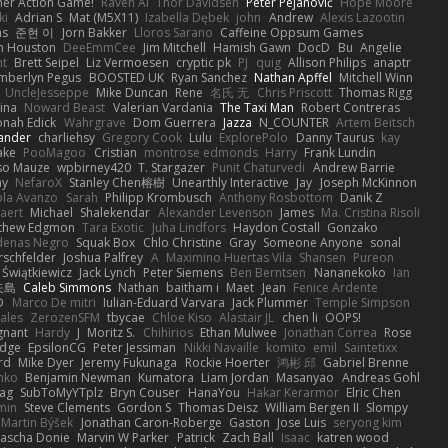
rmer Action Game!
Raven Ai
Thor Davidsen
Peter Pejanović
Hope Moore
ki
Adrian S
Mat (M5X11)
Izabella Dębek
john
Andrew
Alexis Lazootin
ns
준현 이
Jorn Bakker
Lloros Sarano
Caffeine Oppsum Games
n Houston
DeeEmmCee
Jim Mitchell
Hamish Gawn
DocD
Bu
Angelie
ht
Brett Seipel
Liz Vermoesen
cryptic pk
PJ
quig
Allison Philips
anaptr
mberlyn Pegus
BOOSTED UK
Ryan Sanchez
Nathan Apffel
Mitchell Winn
UncleJesseppe
Mike Duncan
Rene
名氏 无
Chris Priscott
Thomas Rigg
ina
Noward Beast
Valerian Vardania
The Taxi Man
Robert Contreras
onah Edick
Wahrgrave
Dom Guerrera
Jazza
N_COUNTER
Artem Beitsch
ander
charliehsy
Gregory Cook
Lulu
ExplorePolo
Danny Taurus
kay
ake
PooMagoo
Cristian
montrose edmonds
Harry
Frank Lundin
iso Mauze
wpbirney420
T. Stargazer
Punit Chaturvedi
Andrew Barrie
ay
NefaroX
Stanley Chen榕樹
Unearthly Interactive
Jay
Joseph McKinnon
ola Avanzo
Sarah
Philipp Krombusch
Anthony Rosbottom
Danik Z
aert
Michael
Shalekendar
Alexander Levenson
James
Ma. Cristina Risoli
thew Edgmon
Tara Exotic
Juha Lindfors
Haydon Costall
Gonzako
denas Negro
Squak Box
Chlo Christine
Gray
Someone Anyone
sonal
rschfelder
Joshua Palfrey
A
Maximino Huertas Vila
Shansen
Pureon
 Świątkiewicz
Jack Lynch
Peter Siemens
Ben Berntsen
Nananekoko
Ian
矢島
Caleb Simmons
Nathan
baitham i
Maet
Jean
Fenice Ardente
D
Marco De mitri
Iulian-Eduard Varvara
Jack Plummer
Temple Simpson
ales
ZerozenSFM
tbycae
Chloe Kiso
Alastair JL
chen li
OOPS!
gnant
Hardy
J
Moritz S.
Chihirios
Ethan Mulwee
Jonathan Correa
Rose
idge
EpsilonCG
Peter Jessiman
Nikki Navaille
komito
emil
Saintetixx
rd
Mike Dyer
Jeremy Fukunaga
Rockie Hoerter
鸿彬 邱
Gabriel Brenne
nko
Benjamin Newman
Kumatora
Liam Jordan
Masanyao
Andreas Gohl
Bag
SubToMyYTplz
Bryn Couser
HanaYou
Hakar Kerarmor
Elric Chen
min
Steve Clements
Gordon S
Thomas Deisz
William Bergen II
Slompy
Martin Býšek
Jonathan Caron-Roberge
Gaston
Jose Luis
seryong kim
Sascha Donie
Marvin W Parker
Patrick
Zach Ball
Isaac
katren wood