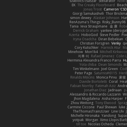
szabolcs csaszar
Stellarator
Now E
EK
The Creaky Floorboard
Beach
Jonas Trost
Cameron 'CSD
Giorgi Samukashvili
Thor Brickm
simon dewey
Alastair Johnson
Har
RenAzuma's Things
Risky_Bunny98
Tania
Ieva Straupmane
金 康
Robe
Derrick Graham
yankee (derogat
Azerta
HoboGod
Steve Pedler
Pix
Iryna Osadcha
Diran Bebekian
C
Christian Forsgren
Venky
qw
Cory Kutschker
Harnick Atur
Ma
Minehow
Mon1k4
Mitchell Kirkwoo
지후 이
Rafael Jimenez
Colin 
Herminia Alexandra Franco Parra
Hu
Yota chiba
Dean Simonds
M
Tim Winkelmann
Joel Green
Cod
Peter Page
Saturnis#6115
Heri
Rinalds Miļicins
Monica Pirvu
家俊
Davide Bortoletti
Coral
Heat
Fabian Norrby
Fatimah Aziz
Andr
Jonathan Diaz
Jadriaan
p
Alessandro & Riccardo Lazzarin
Wi
Jhon Magdalena
Aisha Harper
F
Zhou Weitong
Tony Elwood
Sprag
Carmine Ciccone
Paul Shewan
luke 
TheThomasTrainzUser
Line Ulv
Michelle Hironaka
Yandong
Supac
yotpak
Morgan
Ximo Llopis Bar
till toe
Nicolas Ocheda
Clemen