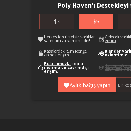
Poly Haven'ı Destekleyi
$
3
$
5
Herkes için
ücretsiz varlıklar
Gelecek varlık
yapmamıza yardım edin!
erişim
.
Kasalardaki
tüm içeriğe
Blender varlı
anında erişim.
eklentimiz
.
Bulutumuzla
toplu
Bizden öğreni
indirme ve çevrimdışı
uzunlukta vide
erişim.
Aylık bağış yapın
Bir ke