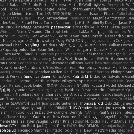
Vega
orestis picard
S Waugh
Arjen Plakke
Noah Kollmannsberger
Niko
Austi
rland
Raizzer47
Pablo Portal
Viktoriya
MisterBKWolf
שי יעקוב
DerHitsch
We D
Sof
Hope Hackett
Sven Kröger
Dejvo
JRichardGaming
fatalmuffin
Sharp
mo
z
Joep Meindertsma
Todd KS
景琦 张景琦
trowelandspade
Phase
Colin Loh
no Gargano
민희 이
Flavio
Artmachiner
Remy Ponso
Magnús Antonsson
Ben
ladedBadge
Rafael Perez-Torro
Nemnomi
おるす
Photini By Design
Jason Bu
tti
Nick Jainschigg
Siyouardi
passivestar
sirdeadduke
Michael Sasse
Jackso
 Witmann
Marco Vizcaino
Christoph Letmaier
LaMar Sharpe Jr
Gbromios
Mi
fford
Jim Rodney
Len Govednik
Cédric Le van
Nate Borsch
alessandro Citro
t-Nicolas
wymo
Zoidrawzaton
Toby SWANSON
Jaime Jasso
Liam Cox
Josh
michael Chan
Jo Gylling
Braiden Dolph
たこーん
Austin Pierce
Willem Hörter
na Papadopoulos
SamBean
Sebastian Williams
igorrr
Daniel P
Nicole Manso
n
Kazo Kazo
Chuck CG
antonio palacios puertas
jack manzi
Bertinger
k
Tom
atDude69
Edward Greenberg
Scruffy Wolf
Irwin Jomar
曜萌 石
Stephen Griffi
mn Grace
Leonardo Grosso
Alexander Williams
KerriTheWriter
alejandro ch
Kiba
Crunchy Numbers
El/Ellie/Eleanor
Sean Humphrey
Franco
Malik
Lotio
Maciej Krzyszkowski
Jonathan Mullen
Reid Ellis
Robert Jefferson
Philippe Auth
atrick Perkins
Simon Lindauer
Chris Arko
Patrick M
Didadi Le
Salvatore Gam
wLander
Guillermo
Henrik Lindqvist
Village's hope Miniatures
Spark Lab
Sea
elynn Parsec
Jacob Duhon
포로루
Deborah
84d93r
Ryszard Abdul
Michael 
貴 山崎
Ayomide Awe
Sicong Ouyang
bjakbjak
Davide Medici
Padraic McQuar
n
martin
NebularStreams
Charles Chen
Anxiety Opossum
Carlos Esplugues
ban
Travis
Yuliya
Ralph Does Stuff
EEEEE
Jelle sahmkow
Scopitones
Brad Me
 game
SLAWWNN_ 2214
Juan pablo Gutierrez
Thomas Elrod
ZED ZED
James 
AVAinc.
Lariotjandy
papi bless
DRKRM
THG Creative
lia wu
joop van drunic
eish
Infinitipo
Riverin David-Alexandre
DennyB
NAN YI
Paul Gleason
Tales 
lio Chavez
Logan
Wutata
Andrew Osborne
Rafal
Higgins
Angel Diaz
Court
mente Miralles
Tyler Vaughn
Laster
Kris
Jackson N. Rocha
Paul McManus
Th
dowolfVFX
John Britti
Jack Quinn
Beth
Ebi3D
RVA DEMON
Niranjan Raghu
경
eph Salud
Facundo Martinez Pintado
polo
Mila
Dewi
Matt's Media
Stephen