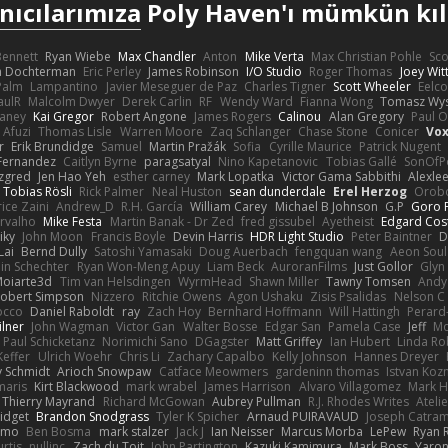
nıcılarımıza
Poly Haven'ı mümkün kıld
 Bennett
Ryan Wiebe
Max Chandler
Anton
Mike Verta
Max Christian Pohle
Sc
en Dochterman
Eric Perley
James Robinson
I/O Studio
Roger Thomas
Joey Wi
Palm
Lampantino
Javier Meseguer de Paz
Charles Tigner
Scott Wheeler
Eelco
aulR
Malcolm Dwyer
Derek Carlin
RF
Wendy Ward
Fianna Wong
Tomasz Wys
aney
Kai Gregor
Robert Angone
James Rogers
Calinou
Alan Gregory
Paul O
 Afuzi
Thomas Lisle
Warren Moore
Zaq Schlanger
Chase Stone
Conicer
Vox
r
Erik Brundidge
Samuel
Martin Pražák
Sofia
Cyrille Maurice
Patrick Nugent
Fernandez
Caitlyn Byrne
paragsatyal
Nino Kapetanovic
Tobias Gallé
SonOfP
zgred
Jen Hao Yeh
esther carney
Mark Lopatka
Victor Gama Sabbithi
Alexle
Tobias Rösli
Rick Palmer
Neal Huston
sean dunderdale
Erel Herzog
Orob
ice Zaini
Andrew_D
R.H. García
William Carey
Michael B Johnson
G.P
Goro F
rvalho
Mike Festa
Martin Banak - Dr Zed
fred gissubel
Ayetheist
Edgard Cos
iky
John Moon
Francis Boyle
Devin Harris
HDR Light Studio
Peter Baintner
D
Lai
Bernd Dully
Satoshi Yamasaki
Doug Auerbach
fengquan wang
Aeon Soul
in Schechter
Ryan Won-Meng Apuy
Liam Beck
AuroranFilms
Just Gollor
Glyn
oiarte3d
Tim van Helsdingen
WyrmHead
Shawn Miller
Tawny Tomsen
Andy
obert Simpson
Nizzero
Ritchie Owens
Agon Ushaku
Zisis Psalidas
Nelson C
Rocco
Daniel Raboldt
ray
Zach Hoy
Bernhard Hoffmann
Will Hattingh
Perard
ilner
John Wagman
Victor Gan
Walter Bosse
Edgar San
Pamela Case
Jeff
Mo
Paul Schicketanz
Norimichi Sano
DGagster
Matt Griffey
Ian Hubert
Linda Ro
effer
Ulrich Woehr
Chris Li
Zachary Capalbo
Kelly Johnson
Hannes Dreyer
 Schmidt
Arioch Snowpaw
Catface Meowmers
gardeninn thomas
Istvan Ko
maris
Kirt Blackwood
mark wrabel
James Harrison
Alvaro Villagomez
Mark 
Thierry Mayrand
Richard McGowan
Aubrey Pullman
R.J. Rhodes Writes
Ateli
idget
Brandon Snodgrass
Tyler K Spicher
Arnaud PUIRAVAUD
Joseph Catra
kimo
Ben Bosma
mark stalzer
Jack J
Ian Neisser
Marcus Morba
LePew
Ryan 
rtis
nullinc
Zach du Toit
John Partington
Kazuki Kamimura
Mark Boss
Yaron