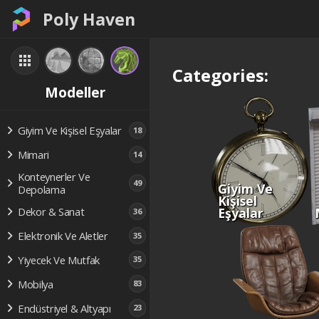
Poly Haven
Categories:
Modeller
Giyim Ve Kişisel Eşyalar
18
Mimari
14
Konteynerler Ve
49
Giyim Ve
Depolama
Kişisel
Eşyalar
Dekor & Sanat
36
Elektronik Ve Aletler
35
Yiyecek Ve Mutfak
35
Mobilya
83
Endüstriyel & Altyapı
23