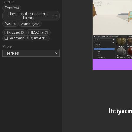
Durum
Temiz
94
Hava koşullarına maruz
133
kalmış
Paslı
Aşınmış
30
264
Rigged
LOD'lar
15
78
Geometri Düğümleri
14
Yazar
Herkes
İhtiyacı