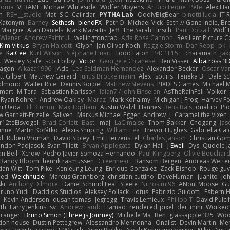
Zioma
VFRAME
Michael Whiteside
Wolfer Moyens
Arturo Leone
Pete
Alex Har
h
RSH__studio
Mat
S C
Cailrdar
PYTHA Lab
OddlyBigBear
binotti lucia
IT 
Xatonym
Barney
Sethesh
blendFX
Petr O
Michael Vick
Seth // Gone Indie, Bro
 Margrie
Alan Daniels
Mark Mazaitis
Jeff
The Sarah Hirsch
Paul Dolzall
Wolf
 Wiener
Andrew Faithfull
wellingtoncrab
Ada Rose Cannon
Resilient Picture
Kim Vitkus
Bryan Halcott
Glyph
Jan Oliver Koch
Reggie Storm
Dan Repp
pk
e
KaiCee
Kurt Wilson
Stéphane Huart
Todd Eaton
P4C1F15T
charamath
Jak
k
Wesley Scafe
scott bilby
Victor
George e Chianese
Ben Visser
Albatross 3
agon
Alkaza1996
jAde
Lea Seidman Hernandez
Alexander Becker
Oscar Va
tt Gilbert
Matthew Gerard
Julius Brockelmann
Alex
sotiris
Teneka B.
Dale S
edmond
Walter Rice
Dennis Korpel
Matthew Stevens
PIXDES Games
Michael 
 mart
M Tera
Sebastian Karlsson
Iaian7 / John Einselen
AsTheRainFell
Volkor
Ryan Rohrer
Andrew Oakley
Maraz
Mark Kohalmy
Michigan J Frog
Harvey F
hi Ueda
Bill Kinnon
Max Topham
Austin Walzl
Hannes
Rens Bais
qualtro
Pio
 Garnett-Frizelle
Saliven
Markus Michael Egger
Andrew
J
Caramel the Vixen
r12teEisvogel
Brad Corlett
Basti
maj
LaCimaise
Thom Bakker
Chogang
Jas
unne
Martin Koťátko
Alexis Shuping
William Lee
Trevor Hughes
Gabriella Cal
l
Ruben Vroman
David Sibley
Emil Herzenstiel
Charles Janson
Christian Go
endon Padjasek
Evan Tillett
Bryan Applegate
Dylan Hall
J Ewell
Dys
Quddle 
an Bell
Xcrow
Pedro Javier Somoza Hernando
Paul Klingberg
Olivié Bouchar
Randy Bloom
henrik rasmussen
Greenheart
Ransom Bergen
Andreas Wette
ian Witt
Tom Pike
Kenleung Leung
Enrique Gonzalez
Zack Bishop
Rouge gu
med
Weichnudel
Marcus Grennborg
christian cuttino
DaveHuman
juanito
Jo
ki
Anthony Dilmore
Daniel Schmid Leal
Steele
Nitrosimi96
ANonEMoose
Gu
runo Yudi
Daddios Studios
Aleksey Pollack
Lotus
Fabrizio Guidotti
Esbern 
s
Kevin Anderson
dusan tomas
Jegregg
Travis Lemieux
Philipp T
David Pulci
th
Larry Jenkins
sv
Andrew Lamb
Hamad
rendered_pixel
der_mihi
Worked
Granger
Bruno Simon (Three.js Journey)
Michelle Ma
Ben
glassapple 325
Woo
tion house
Dustin Pettegrew
Alessandro Mennonna
Onalist
Devin Martin
Meh