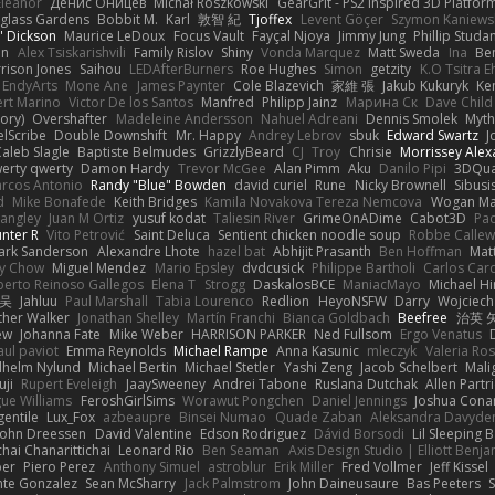
leanor
Денис Оницев
Michał Roszkowski
GearGrit - PS2 inspired 3D Platfo
glass Gardens
Bobbit M.
Karl
敦智 紀
Tjoffex
Levent Göçer
Szymon Kaniews
' Dickson
Maurice LeDoux
Focus Vault
Fayçal Njoya
Jimmy Jung
Phillip Studa
an
Alex Tsiskarishvili
Family Rislov
Shiny
Vonda Marquez
Matt Sweda
Ina
Be
rison Jones
Saihou
LEDAfterBurners
Roe Hughes
Simon
getzity
K.O Tsitra E
EndyArts
Mone Ane
James Paynter
Cole Blazevich
家維 張
Jakub Kukuryk
Ke
rt Marino
Victor De los Santos
Manfred
Philipp Jainz
Марина Ск
Dave Child
ory)
Overshafter
Madeleine Andersson
Nahuel Adreani
Dennis Smolek
Myth
elScribe
Double Downshift
Mr. Happy
Andrey Lebrov
sbuk
Edward Swartz
J
aleb Slagle
Baptiste Belmudes
GrizzlyBeard
CJ
Troy
Chrisie
Morrissey Alex
erty qwerty
Damon Hardy
Trevor McGee
Alan Pimm
Aku
Danilo Pipi
3DQu
rcos Antonio
Randy "Blue" Bowden
david curiel
Rune
Nicky Brownell
Sibus
d
Mike Bonafede
Keith Bridges
Kamila Novakova Tereza Nemcova
Wogan M
Langley
Juan M Ortiz
yusuf kodat
Taliesin River
GrimeOnADime
Cabot3D
Pa
nter R
Vito Petrović
Saint Deluca
Sentient chicken noodle soup
Robbe Callew
ark Sanderson
Alexandre Lhote
hazel bat
Abhijit Prasanth
Ben Hoffman
Mat
y Chow
Miguel Mendez
Mario Epsley
dvdcusick
Philippe Bartholi
Carlos Car
berto Reinoso Gallegos
Elena T
Strogg
DaskalosBCE
ManiacMayo
Michael Hi
 吴
Jahluu
Paul Marshall
Tabia Lourenco
Redlion
HeyoNSFW
Darry
Wojciech
her Walker
Jonathan Shelley
Martín Franchi
Bianca Goldbach
Beefree
治英 
ew
Johanna Fate
Mike Weber
HARRISON PARKER
Ned Fullsom
Ergo Venatus
aul paviot
Emma Reynolds
Michael Rampe
Anna Kasunic
mleczyk
Valeria Ros
lhelm Nylund
Michael Bertin
Michael Stetler
Yashi Zeng
Jacob Schelbert
Mali
uji
Rupert Eveleigh
JaaySweeney
Andrei Tabone
Ruslana Dutchak
Allen Partr
ue Williams
FeroshGirlSims
Worawut Pongchen
Daniel Jennings
Joshua Cona
gentile
Lux_Fox
azbeaupre
Binsei Numao
Quade Zaban
Aleksandra Davyde
John Dreessen
David Valentine
Edson Rodriguez
Dávid Borsodi
Lil Sleeping 
hai Chanarittichai
Leonard Rio
Ben Seaman
Axis Design Studio | Elliott Benja
ber
Piero Perez
Anthony Simuel
astroblur
Erik Miller
Fred Vollmer
Jeff Kissel
te Gonzalez
Sean McSharry
Jack Palmstrom
John Daineusaure
Bas Peeters