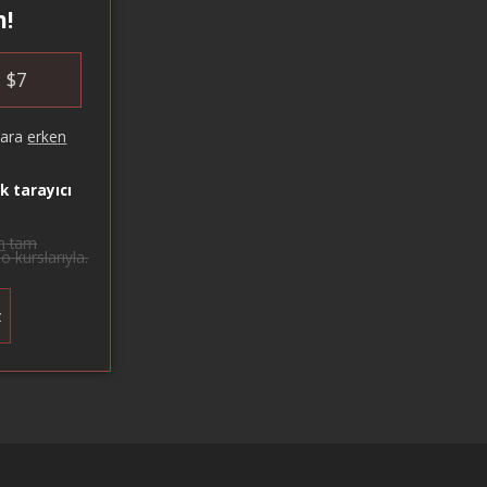
n!
$
7
lara
erken
k tarayıcı
n
tam
o kurslarıyla.
z