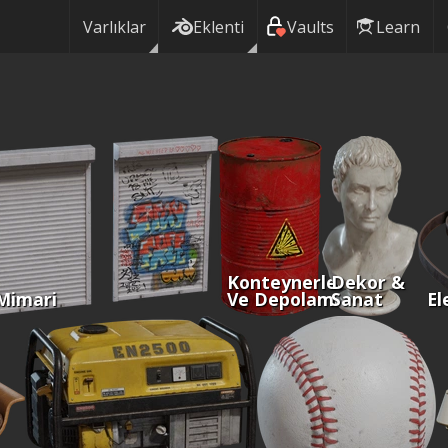
Varlıklar
Eklenti
Vaults
Learn
Konteynerler
Dekor &
Mimari
Ve Depolama
Sanat
El