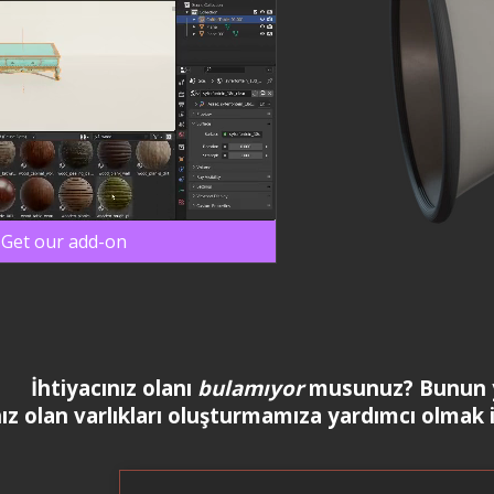
Get our add-on
İhtiyacınız olanı
bulamıyor
musunuz? Bunun 
nız olan varlıkları oluşturmamıza yardımcı olmak 