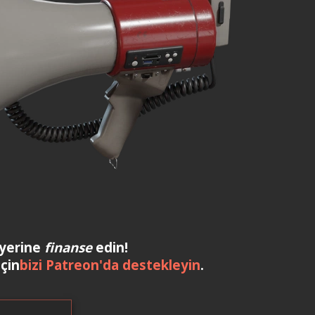
yerine
finanse
edin!
için
bizi Patreon'da destekleyin
.