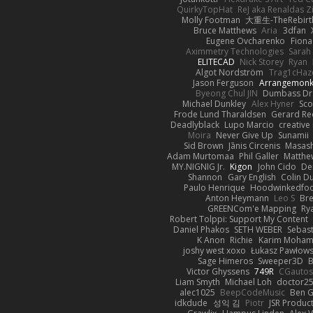
QuirkyTopHat
ReJ aka Renaldas 
Molly Footman
大重生-TheRebirt
Bruce Matthews
Aria
3dfan
Eugene Ovcharenko
Fiona
Aximmetry Technologies
Sarah
ELITECAD
Nick Storey
Ryan
Algot Nordström
Trag1cHaz
Jason Ferguson
Arrangemon
Byeong Chul JIN
Dumbass Dr
Michael Dunkley
Alex Hyner
Sco
Frode Lund Tharaldsen
Gerard R
Deadlyblack
Lupo Marcio
creative
Moira
Never Give Up
Sunamii
Sid Brown
Jānis Circenis
Masas
Adam Murtomaa
Phil Galler
Matthew
MY.NIGNIG Jr.
Kigon
John Cido
De
Shannon
Gary English
Colin D
Paulo Henrique
Hoodwinkedfoo
Anton Heymann
Leo S
Br
GREENCom'e Mapping
Ry
Robert Tolppi: Support My Content
Daniel Phakos
SETH WEBER
Sebast
K Anon
Richie
Karim Moha
joshy west xoxo
Łukasz Pawłows
Sage Himeros
Sweeper3D
B
Victor Ghyssens
749R
CGauto
Liam Smyth
Michael Loh
doctor25
alec1025
BeepCodeMusic
Ben 
idkdude
성익 김
Piotr
JSR Produc