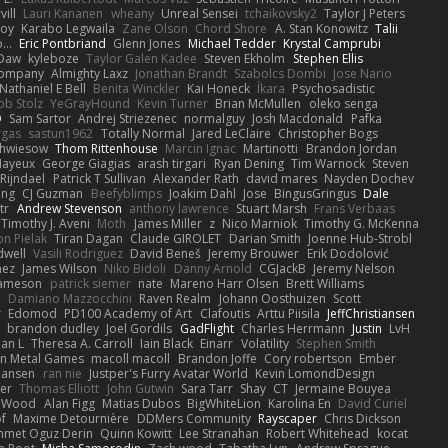
vill
Lauri Kananen
wheany
Unreal Sensei
tchaikovsky2
Taylor J Peters
Roy
Karabo Legwaila
Zane Olson
Chord Shore
A. Stan Konowitz
Talii
...
Eric Pontbriand
Glenn Jones
Michael Tedder
Krystal Camprubi
 Daw
kyleboze
Taylor Galen Kadee
Steven Ekholm
Stephen Ellis
 Company
Almighty Laxz
Jonathan Brandt
Szabolcs Dombi
Jose Nario
Nathaniel E Bell
Benita Winckler
Kai Honeck
Íkara
Psychosadistic
ob Stolz
YeGrayHound
Kevin Turner
Brian McMullen
oleko senga
D
Sam Sartor
Andrej Striezenec
normalguy
Josh Macdonald
Pafka
rgas
sastun1962
Totally Normal
Jared LeClaire
Christopher Bogs
chwiesow
Thom Rittenhouse
Marcin Ignac
Martinotti
Brandon Jordan
Mayeux
George Giagias
arash tirgari
Ryan Dening
Tim Warnock
Steven
Rijndael
Patrick T Sullivan
Alexander Rath
david mares
Nayden Dochev
ong
CJ Guzman
Beefyblimps
Joakim Dahl
Jose
BingusGringus
Dale
tr
Andrew Stevenson
anthony lawrence
Stuart Marsh
Frans Verbaas
Timothy J. Aveni
Moth
James Miller
z
Nico Marniok
Timothy G. McKenna
on Pielak
Tiran Dagan
Claude GIROLET
Darian Smith
Joenne Hub-Strobl
dwell
Vasili Rodriguez
David Beneš
Jeremy Brouwer
Erik Dodolović
mez
James Wilson
Niko Bidoli
Danny Arnold
CGJackB
Jeremy Nelson
Jameson
patrick siemer
nate
Mareno Harr Olsen
Brett Williams
d
Damiano Mazzocchini
Raven Realm
Johann Oosthuizen
Scott
r
Edomod
PD100 Academy of Art
Clafoutis
Arttu Piisila
JeffChristiansen
y
brandon dudley
Joel Gordils
GadFlight
Charles Herrmann
Justin
LvH
han L
Theresa A. Carroll
Iain Black
Einarr
Volatility
Stephen Smith
n Metal Games
macoll macoll
Brandon Joffe
Cory robertson
Ember
Hansen
ran nie
Justper's Furry Avatar World
Kevin LomondDesign
fer
Thomas Elliott
John Gutwin
Sara Tarr
Shay
CT
Jermaine Bouyea
 Wood
Alan Figg
Matias Dubos
BigWhiteLion
Karolina En
David Curiel
f
Maxime Detournière
DDMers Community
Rayscaper
Chris Dickson
met Oguz Derin
Quinn Kowitt
Lee Stranahan
Robert Whitehead
kocat