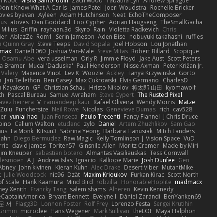
n Root
Misha Samorodin
Zach wood
Tabatha Lyn
Andrew Sprague
on't Know What A Car Is
James Patel
Joeri Woudstra
Rochelle Bricker
vies byevan
Ayleen
Adam Hutchinson
Neet
EchoTheComposer
aus
atoves
Dan Goddard
Loo Cypher
Adrian Haugseng
TheSmallGacha
 Milius
Griffin
rayhaan.3d
Skyro
Rain
Violetta Radkevich
Chris
ier
AblazZe
Rom1
Serin Jameson
Aden Bise
nobuyuki takahashi
ruffles
n Quinn Gray
Steve Teeps
David Sopala
Joel Hobson
Lou Jonathan
nmax
Daniel1060
Joshua Van-Male
Steve Mitas
Robert Billard
Scopique
Osamu Abe
vera usselman
Orly R
Jimmie Floyd
Jake Aust
Scott Peters
ua Bramer
Mucai 'Daduska'
Paul Henderson
Nisse Axman
Peter Križan Jr.
Valery
Maxence Vinot
Lev K
Woozle
Ackley
Tanya Krzywinska
Gorto
n
Jan Tellethon
Ben Casey
Max Cukrowski
Elvis Germano
CharlesD
 Kayakson
GP
Christian Schau
Hristo Nikolov
将太郎 山田
kyomawolf
th
Pascal Bureau
Samuel Avraham
Steve Cypert
The Rusted Pixel
avez herrera
V
ramandeep kaur
Rafael Oliveira
Wendy Morris
Matze
nZulu
Punchersize
Neil Rowe
Nicolas
Genevieve Dumas
rich
cav528
ier
yunlai hao
Juan Fonseca
Paulo Trecenti
Fancy Flannel
J Chris Druce
bino
Callum Walton
etudenc
zylo
Daniel
Artem Zhuzhlikov
Sam Gao
mus
La Monk
Kitsun3
Sabrina Yeong
Barbara Hanusiak
Mitch Landers
Zahn
Diego Bermudez
Raw Magic
Kelly Tomlinson | Vision Space
VuD
rie
david james
Toriten57
Ginsnile Allen
Moritz Cremer
Made by Miri
Jim Kneuper
sebastian botero
Almantas Vasiliauskas
Tess Cornwall
llesmoen
A J
Andrew Islas
Ignacio
Kalliope Marie
Josh Dunfee
Gen
Abney
John kivinen
Kieran Kuhn
Alec Drake
Desert Viber
MutantMike
k
Julie Woodcock
nic96
Dzät
Maxim Krioukov
Furkan Kirac
Scott North
of Scale
Hank Kaamura
Mind Bird
robzilla
HonorableHoplite
madmacx
ney Xenith
Francky Tang
salem shams
Alheren
Kevin Kennedy
eCaptainAmerica
Bryant Bennett
Evelyne I
Dániel Zarándi
BenYanken69
문 서
Flagg3D
Lonnon Foster
Rolf Frey
Lorenzo Festa
Sergei Krutihin
 Grimm
microdee
Hans Wegener
Mark Sullivan
theLOF
Maya Halphon