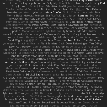
Paul R LeBlanc
vikky
sepehr sabour
Silly Killy
Benoît Texier
Matthew Jeffs
Kelly Port
Tony Johnson
Sadie J. Foxx
SilentWatcher28
Jose Francisco Martinez
The Name Brand Company
Bouillard
Patrick Ryan
Keu
皓欽 涂
Chris DeVere
Foxokles
garzatron
cyclump
Joshua Dunfee
Giulio Chiaramonte
John Doe
Mornè Blake
Mateusz Relinger
Elia ALMALIKI
JC
uiiunan
Rongina
DigiTaco
Thierwaechter
Francois Gandon
Aaron Mceachern
kath
AREA 6
Alan Farkas
Humoud Al-Amiri
Rasmus Hauge
Arlene Lukkarila
ColdRice25
Anthea Ward
Peter Mark Wittmann
Pascal Scrivani
Elias Jimenez
Lawrence Rogers
Kurt Boyer
Risk 📀
Andreea Cosma
Dan Greenheck
Annette Pew
Stories Beyond The Borders
Spark PJ
Mohamad Hadlah
Kyle Mitrione
Ty Grenier
dddddrdrdrdrdr
Marcell Ceslowsky
Cedoulain
Jeff McGowan
Carlos Filipe
Oleg
Elsie
Markus Löchte
Anton Howell
Alexander Adelmann
Spirit-Rush
Moritz Schmidtchen
Liam
Derek Wight
幸史 松下
Eduardo
Peter Thomson
Sean T
Zero
Ben Gillespie
yuijung seo
Imagined Realms
Alani Sanders
Deck
Dane Reisenbigler
Tim O'Bryan
Jason Cuthbertson
Zerina Cmajcanin
FabFab
Robert A Lohaus
Paul Lau
Robin Nuen
jeffsarge
Alexandro Torres
Volico72
morzsa
Jesse Marku
Allan Wright
Drake Gao
Julileeheehee
Aleksandra Stefanova
Bernard Landgraf
Daan Bootsma
Jennifer "daysparrow" Harlan
Kuan lun Chen
DaDrood
Laura Pesenti
Brianna Janssen Saldivar
Matthew Chapin
Alexander Wilhelm
Martin Wittfooth
Anthony F DeMarco
Alejo Parada
Alejandro Soriano
中村秀人
Agnieszka Marut
Jacob apple
Philip Windecker
Matz Klint
Sally Hastings
Michael Updike
Alexandra Forman
MrIsklar
Jean-Cassien Marmey
Weird Oposssum
LIUBOYAN
Raul Perez Delgado
Kazuya Yamanaka
Zuzana Hudecova
Tell David Evensen
Daria Udachina
DELILLE Basile
Acura .Ignite
Tasha Henry
Sedale Pelle
by Tiny
Ale Pašeta
nile
Ike Saunders
Aves Arcana
inex
Jedi Chen
Jaxson Crookston
Ewos
Miroslav Hudec
Davebb933
landon dehart
Parker Wheeldon
Gas SessionMedia
정율 이
Owen Carson
Simon
Tim Schulz
Ratner
KelsyJay
Jo
HARTHUR
Taylor Freeman
FRED MAHER
prfctwhite
yataa
Christopher Bradley
Joe Rivera
Malte Schweitzer
Roman Kaelin
Isabella
Erickson Foster
Chandler Griese
修汰 山田
Tyler Avirett
Tom
JimmyCNX
The one and only phase
sepp
HectorOH
Brian
Alyx
Jonathan
Verbatim
Clay T
Reiten Cheng
Joykk
Sonia domenech garcia
Lucy Vu
Sammy Sidefx
Martin C
Mac Greggor
The Bearded Squirrel
Rebecca Whitehead
Matthew Tronc
R
Gabirél
Force Feed
Radosław Wieczorek
CineArtOhio
Sabrina Munley
Jeroen Bekkers
Rodrigo Terrazas
Yael Ghusoun
Aaron