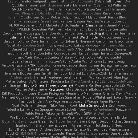
Leo S
Brendon Padjasek
Evan Tillett
Bryan Applegate
Dylan Hall
J Ewell
Dys
Quddle Jameson
patrick siemer
nate
Mareno Harr Olsen
Brett Williams
GREENCom'e Mapping
Ryan Bell
Xcrow
Pedro Javier Somoza Hernando
Paul Klingberg
Olivié Bouchard
Damiano Mazzocchini
Raven Realm
Johann Oosthuizen
Scott
Robert Tolppi: Support My Content
Randy Bloom
henrik rasmussen
Greenheart
Ransom Bergen
Andreas Wetter
Edomod
PD100 Academy of Art
Clafoutis
Arttu Piisila
JeffChristiansen
Daniel Phakos
SETH WEBER
Sebastian Witt
Tom Pike
Kenleung Leung
Enrique Gonzalez
Zack Bishop
Rouge guy
brandon dudley
Joel Gordils
GadFlight
Charles Herrmann
Justin
LvH
K Anon
Richie
Karim Mohamed
Weichnudel
Marcus Grennborg
christian cuttino
DaveHuman
juanito
Johan L
Theresa A. Carroll
Iain Black
Einarr
Volatility
Stephen Smith
joshy west xoxo
Łukasz Pawłowski
Anthony Dilmore
Daniel Schmid Leal
Steele
Nitrosimi96
ANonEMoose
Gun Metal Games
macoll macoll
Brandon Joffe
Cory robertson
Ember
Sage Himeros
Sweeper3D
Bruno Yudi
Daddios Studios
Aleksey Pollack
Lotus
Fabrizio Guidotti
Esbern Hansen
ran nie
Justper's Furry Avatar World
Kevin LomondDesign
Victor Ghyssens
749R
CGautos
Kevin Anderson
dusan tomas
Jegregg
Travis Lemieux
Philipp T
David Pulcifer
Thomas Elliott
John Gutwin
Sara Tarr
Shay
CT
Jermaine Bouyea
Liam Smyth
Jim Bob
Michael Loh
doctor25th
Larry Jenkins
sv
Andrew Lamb
Hamad
rendered_pixel
der_mihi
Worked Wood
Alan Figg
Matias Dubos
BigWhiteLion
Karolina En
David Curiel
alec1025
BeepCodeMusic
Ben Granger
Bruno Simon (Three.js Journey)
Michelle Ma
Ben
glassapple 325
Woof
Maxime Detournière
Rayscaper
Chris Dickson
idkdude
성익 김
Piotr
JSR Production house
Dustin Pettegrew
Alessandro Mennonna
Onalist
Devin Martin
Mehmet Oguz Derin
Quinn Kowitt
Lee Stranahan
Robert Whitehead
kocat
Grawlix
Hampus Linden
Alex Vega
orestis picard
S Waugh
Arjen Plakke
Noah Kollmannsberger
Niko
Austin Root
Misha Samorodin
Zach wood
Tabatha Lyn
Andrew Sprague
Karsten Eckelt
Tony
VolkEnVaderland
Raizzer47
Pablo Portal
Viktoriya
MisterBKWolf
שי יעקוב
DerHitsch
We Don't Know What A Car Is
James Patel
Joeri Woudstra
Rochelle Bricker
Bojan Rončević
Justin Green
Sof
Hope Hackett
Sven Kröger
Dejvo
JRichardGaming
fatalmuffin
Sharp
movies byevan
Ayleen
Adam Hutchinson
Neet
EchoTheComposer
Andreas Stockmayer
Ernesto Gomez
Joep Meindertsma
Todd KS
景琦 张景琦
trowelandspade
Phase
Colin Lohaus
atoves
Dan Goddard
Loo Cypher
Adrian Haugseng
TheSmallGacha
trvr
Jacob Hooper
Gaetano Gargano