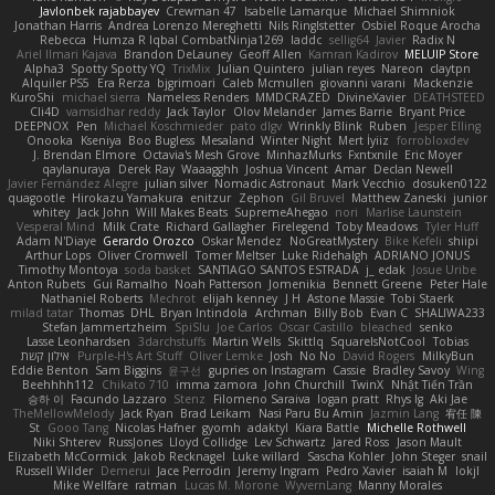
Javlonbek rajabbayev
Crewman 47
Isabelle Lamarque
Michael Shimniok
Jonathan Harris
Andrea Lorenzo Mereghetti
Nils Ringlstetter
Osbiel Roque Arocha
Rebecca
Humza R Iqbal CombatNinja1269
laddc
sellig64
Javier
Radix N
Ariel Ilmari Kajava
Brandon DeLauney
Geoff Allen
Kamran Kadirov
MELUIP Store
Alpha3
Spotty Spotty YQ
TrixMix
Julian Quintero
julian reyes
Nareon
claytpn
Alquiler PS5
Era Rerza
bjgrimoari
Caleb Mcmullen
giovanni varani
Mackenzie
KuroShi
michael sierra
Nameless Renders
MMDCRAZED
DivineXavier
DEATHSTEED
Cli4D
vamsidhar reddy
Jack Taylor
Olov Melander
James Barrie
Bryant Price
DEEPNOX
Pen
Michael Koschmieder
pato dlgv
Wrinkly Blink
Ruben
Jesper Elling
Onooka
Kseniya
Boo Bugless
Mesaland
Winter Night
Mert İyiiz
forrobloxdev
J. Brendan Elmore
Octavia's Mesh Grove
MinhazMurks
Fxntxnile
Eric Moyer
qaylanuraya
Derek Ray
Waaagghh
Joshua Vincent
Amar
Declan Newell
Javier Fernández Alegre
julian silver
Nomadic Astronaut
Mark Vecchio
dosuken0122
quagootle
Hirokazu Yamakura
enitzur
Zephon
Gil Bruvel
Matthew Zaneski
junior
whitey
Jack John
Will Makes Beats
SupremeAhegao
nori
Marlise Launstein
Vesperal Mind
Milk Crate
Richard Gallagher
Firelegend
Toby Meadows
Tyler Huff
Adam N'Diaye
Gerardo Orozco
Oskar Mendez
NoGreatMystery
Bike Kefeli
shiipi
Arthur Lops
Oliver Cromwell
Tomer Meltser
Luke Ridehalgh
ADRIANO JONUS
Timothy Montoya
soda basket
SANTIAGO SANTOS ESTRADA
j_ edak
Josue Uribe
Anton Rubets
Gui Ramalho
Noah Patterson
Jomenikia
Bennett Greene
Peter Hale
Nathaniel Roberts
Mechrot
elijah kenney
J H
Astone Massie
Tobi Staerk
milad tatar
Thomas
DHL
Bryan Intindola
Archman
Billy Bob
Evan C
SHALIWA233
Stefan Jammertzheim
SpiSlu
Joe Carlos
Oscar Castillo
bleached
senko
Lasse Leonhardsen
3darchstuffs
Martin Wells
Skittlq
SquareIsNotCool
Tobias
אילון קשת
Purple-H's Art Stuff
Oliver Lemke
Josh
No No
David Rogers
MilkyBun
Eddie Benton
Sam Biggins
윤구선
gupries on Instagram
Cassie
Bradley Savoy
Wing
Beehhhh112
Chikato 710
imma zamora
John Churchill
TwinX
Nhật Tiến Trần
승하 이
Facundo Lazzaro
Stenz
Filomeno Saraiva
logan pratt
Rhys lg
Aki Jae
TheMellowMelody
Jack Ryan
Brad Leikam
Nasi Paru Bu Amin
Jazmin Lang
宥任 陳
St
Gooo Tang
Nicolas Hafner
gyomh
adaktyl
Kiara Battle
Michelle Rothwell
Niki Shterev
RussJones
Lloyd Collidge
Lev Schwartz
Jared Ross
Jason Mault
Elizabeth McCormick
Jakob Recknagel
Luke willard
Sascha Kohler
John Steger
snail
Russell Wilder
Demerui
Jace Perrodin
Jeremy Ingram
Pedro Xavier
isaiah M
lokjl
Mike Wellfare
ratman
Lucas M. Morone
WyvernLang
Manny Morales