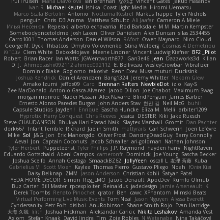
Trul Trulsen
Maria Diavolova
Ian Brennan
なのは
Vincent Gates
Jakub Hasanov
Ivan R
Michael Keutel
Ishika
Coast Light Media
Hiromi Uematsu
Marco Scala Bertolin
Antonio
NocturnalKestrel
Markus Trappe
Tyler Nichols
penguin
Chris
D3 Anima
Matthew Schultz
Ali Jaafar
Cameron A Miele
Илья Несенюк
Reperak
alberto echavarria
Rod Barksdale
M M
Martin Kempster
Somebodyoncetoldme
Josh Laxen
Oliver Danielsen
Alex Duncan
silas 2534455
Carro1001
Thomas Anderson
Daniel Wilson
RAfort
Owen Maynard
Nico Cloud
George M. Dyck
Thbatcos
Dmytro Volovnenko
Stina Walberg
Cosmas A Demetriou
ענבר פז
Clem White
DeboxMojave
Meene Lindner
Vincent Ludwig Kiefner
BF2 _Pilot
Robert
Brian Racer
Ian Watts
JGWentworth877
Gan3e46
Jean
Dazzworks3d
Kilian
D. J.
Ahmed.ashii092112 ahmed092112
E. Belliveau
wesleyCrowbar
Vibralizer
Dominic Blake
Goglomo
takoslvt
Renn Exev
Musa muturi
Ducksink
Joshua Kendrick
Daniel Arendzen
Bang1324
Jeremy Whitter
Nekom Glew
Amako Izumi
jeffox09
Caro
Brennan Rafters
NewbieDot
iz o
Kay-S
Zee MacDonald
Antonio Gasca-Alvarez
Jacob Dillon
Joe Chabot
Maximum Swag
morgan monroe
Nader Hassan
Alex Navarre
BlindPenguin
James Barber
Ernesto Alonso Paredes Burgos
John Anders Stav
현진 김
Neil McG
buhii
Capsule Studios
Jayden !
Enrique
Sascha Huncke
Elīza M.
Melli
arbiter1209
Hyprotix
Harry Conquest
Chris Reeves
Jessica
DESTER
Kiki
Jake Ruesch
Steve CHAUDANSON
Bhukya Hari Prasad Naik
Slaytex Marshall
Gromit
Dan Pachter
dork667
Infant Terrible
Richard
Jaelin Smith
mattyrails
Carl Schwerin
Joeri Lefévre
Mike
Sol
J&G
Jon
Eric Manongdo
Oliver Frost
DancingDeadGuy
Barry Connolly
Aeval
Jon
Captain Coconuts
Jacob Schealler
ari-goldman
Nathan Johnson
Tyler Herbert
Puppeteerist
Tyler Phillips
J.P. Raymond
hayden harry
NightRaven
Eduardo Gottschald
Abeni Campos
cameronfr
Dominick
Joe Young
Sascha Becker
Joshua Scelfo
Annah Gestaga
SmaackBZ62
JollyYeen
oscall L
友理 斉藤
Kuba
Gabrielius M
Scott Moen
Kaylee
Thomas Pierro
Gustavo Pliego
Noah
Юлія Кізі
Daisy Belknap
ZMM
Jason Anderson
Christian Kohli
Satyan Patel
YEDA HOME DECOR
Simon
Reg_LMO
Jacob Denault
ApocDev
Rumlo Olmub
Buz Carter
Bill Master
rpcexploiter
Reinaldus
jadedesign
Jamie Arseneault
K
Derek Toombs
Renato Pinochet
qrator
Ben
cawc
XPhantom
Mimski Beats
Virtual Performing Live Music Events
Tom Neal
Jason Nguyen
Alyssa Everett
Cyndersanity
Petr Fořt
disiboi
AnuRobinson
Shane Smith-Rojo
Evan Harridge
大海 久我
lilith
Joshua Hickman
Aleksandar Caricic
Nikita Leshakov
Amanda Vest
Axiom
Stefan Knaak
David Jindra
Tim
Zoie Robles
N Watanabe
Nina Takáčová