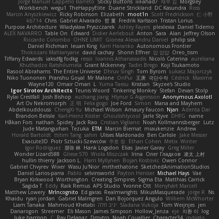
Jorge Manuel Cappello Barreto
Sticky Buttons
iiiFahad7
재우 김
Morgsley
Workbench
wegu1
TheHappyElite
Duane Strickland
DC Kasundra
Ross
Marcin Anyszkiewicz
Ricky Robinson
Elizabeth
moot1n
Scott Fredrickson
仁 小野
kb714
Chris
Gabriel Alvarado
哲 董
Fredrik Karlsson
Tristan Lorius
Purpose Architecture
Władysław Pryszczarek
Ashley Fayers
plexlexia
Daniel Tidemo
ALEX NAVARRO
Table On
Edward
Didier Aerlebout
Anton
Sara
Alan
Jeffrey Olson
Riccardo Colombo
OHNE LIMIT
Gionea Alexandru Daniel
philip sisk
Daniel Richman
Ieuan King
Karri Haranko
Autonomous Frontier
Thokozani Mahlanyane
david cachay
Shonn Effner
얍 얍얍
Oreo_tism
Tiffany Edwards
iaksdfg fodkg
ressii
Ioannis Athanasiadis
Nicolò Caterina
aureliana
Khuthadzo Ratshilumela
Grant Mckenney
Tadin Brego
Koji Tsukamoto
Rasool Abrahams
The Entire Universe
Dhruv Singh
Tom Byrom
Łukasz Majorczyk
Niko Tuononen
Pranshu Goyal
Mr Malone
OnPui
王庚
극단수작
Cédrick
Maxime
Wayne120
Omair Omari
L
Yuma Taesu
Kristian
Skyzee's Studio
Igor Sirotov Architects
Teunis Woord
Tinkering Monkey
Stefan
Devan Stolp
Rylai Crestfall
Josh Bishop
xuchang jiang
Hlynur G Asgeirsson
Anonymous Axolotl
Art Ov Nekromorph
正 明
Felix gogo
Joe Ford
Simon
Mana and Mayhem
Abdelkouddouss
ChengXi Yu
Michael Wilson
Amaury Faucon
Njan
Adenta Dar
Brandon Belisle
Karl-Heinz Köster
Ghoulishlycool
Jarle Styve
DHFG
name
Håkan Fors
nathan
Spidey
Jack Rao
Cristian Vigliano
Noah Kollmannsberger
Lutz
Jude Matanguihan
Tezuka
ETM
Marcin Biernat
miaukenzie
Andrew
Horald Bartoldt
ttitim Tang
sahin
Ulises Maldonado
Ben Carlisle
Jake Messer
Exacute3D
Piotr Sztucki-Szewców
주호 정
Ethan Cohen
Metix
Winter
Igor Rodriguez
朋弥 林
Hank Logsdon
Elias
Javier Garay
Greg Miller
Wonder Lizard588
Gliese 570
Wiola Miszczak
Irina
Олег Гладков
凌太 上村
hullin thierry
Jackson L.
Harri Myllynen
Bojan Kostovic
Owen Connor
Gabriel Chvyrev
Wixer
Wasu Ju'Nior
mrthethatone
SketchedAnimationStudios
Daniel Larios-parra
Pablo
selvinsworld
Payton Heniser
Michael Hays
Vae
Bryan Kirkwood
Worthington
Creating Simpires
Sigma Eta
Matthias Carrick
Sagida T
Eddy
Raik Remus
APS Studio
Yvonne Ott
Menyhárt Marcell
Matthew Lowery
MrIncognito
Ed garas
Realmwrights
MikusMasquerade
jorge R
Ns
Khaidu
ryan jordan
Gabriel Malmgren
Dan Bojorquez Angulo
Williem McWhorter
Liam Tanaka
Mahmoud Khetabi
יניב חלה
Sladana Vukoja
Tom Weijnjes
jen
Danarogon
Streemer
Eli Mason
James Simpson
Hollow_Jenza
eje
지환 이
log
luke harrison
C
Ray Delapaz
Dmytro
Noah Couallier
Character34
indiiglo