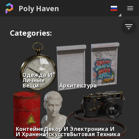
Poly Haven
Categories:
Одежда И
Личные
Вещи
Архитектура
Контейнеры
Декор И
Электроника И
И Хранение
Искусство
Бытовая Техника