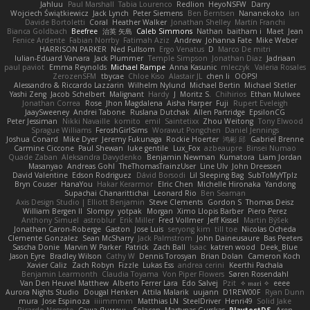
Jahluu
Paul Marshall
Tabia Lourenco
Redlion
HeyoNSFW
Darry
Wojciech Świątkiewicz
Jack Lynch
Peter Siemens
Ben Berntsen
Nananekoko
Ian
Davide Bortoletti
Coral
Heather Walker
Jonathan Shelley
Martín Franchi
Bianca Goldbach
Beefree
治英 矢島
Caleb Simmons
Nathan
baitham i
Maet
Jean
Fenice Ardente
Fabian Norrby
Fatimah Aziz
Andrew
Johanna Fate
Mike Weber
HARRISON PARKER
Ned Fullsom
Ergo Venatus
D
Marco De mitri
Iulian-Eduard Varvara
Jack Plummer
Temple Simpson
Jonathan Diaz
Jadriaan
paul paviot
Emma Reynolds
Michael Rampe
Anna Kasunic
mleczyk
Valeria Rosales
ZerozenSFM
tbycae
Chloe Kiso
Alastair JL
chen li
OOPS!
Alessandro & Riccardo Lazzarin
Wilhelm Nylund
Michael Bertin
Michael Stetler
Yashi Zeng
Jacob Schelbert
Malignant
Hardy
J
Moritz S.
Chihirios
Ethan Mulwee
Jonathan Correa
Rose
Jhon Magdalena
Aisha Harper
Fuji
Rupert Eveleigh
JaaySweeney
Andrei Tabone
Ruslana Dutchak
Allen Partridge
EpsilonCG
Peter Jessiman
Nikki Navaille
komito
emil
Saintetixx
Zhou Weitong
Tony Elwood
Sprague Williams
FeroshGirlSims
Worawut Pongchen
Daniel Jennings
Joshua Conard
Mike Dyer
Jeremy Fukunaga
Rockie Hoerter
鸿彬 邱
Gabriel Brenne
Carmine Ciccone
Paul Shewan
luke gentile
Lux_Fox
azbeaupre
Binsei Numao
Quade Zaban
Aleksandra Davydenko
Benjamin Newman
Kumatora
Liam Jordan
Masanyao
Andreas Gohl
TheThomasTrainzUser
Line Ulv
John Dreessen
David Valentine
Edson Rodriguez
Dávid Borsodi
Lil Sleeping Bag
SubToMyYTplz
Bryn Couser
HanaYou
Hakar Kerarmor
Elric Chen
Michelle Hironaka
Yandong
Supachai Chanarittichai
Leonard Rio
Ben Seaman
Axis Design Studio | Elliott Benjamin
Steve Clements
Gordon S
Thomas Deisz
William Bergen II
Slompy
yotpak
Morgan
Ximo Llopis Barber
Piero Perez
Anthony Simuel
astroblur
Erik Miller
Fred Vollmer
Jeff Kissel
Martin Býšek
Jonathan Caron-Roberge
Gaston
Jose Luis
seryong kim
till toe
Nicolas Ocheda
Clemente Gonzalez
Sean McSharry
Jack Palmstrom
John Daineusaure
Bas Peeters
Sascha Donie
Marvin W Parker
Patrick
Zach Ball
Isaac
katren wood
Deek_Blue
Jason Eyre
Bradley Wilson
Cathy W
Dennis Torosyan
Brian Dolan
Cameron Koch
Xavier Caliz
Zach Robyn
Fizzle
Lukas Ess
andrea cerini
Keerthi Pachala
Benjamin Learmonth
Claudia Toyama
Von Piper Flowers
Søren Rosendahl
Van Den Heuvel Matthew
Alberto Ferrer Lara
Edo Salvej
Pzit
✧ 𝔪𝔞𝔯𝔦 ✧
eeee
Aurora Nights Studio
Dougal Henken
Attila Malarik
uujann
D1REW00F
Ryan Dunn
mura
Jose Espinoza
iiiimmmm
Matthias LN
SteelDriver
Henri49
Solid Jake
Ricardo Negrete
Саша Ячмень
Solacen
Martynas Gurskas
PlaytestDS
Aren