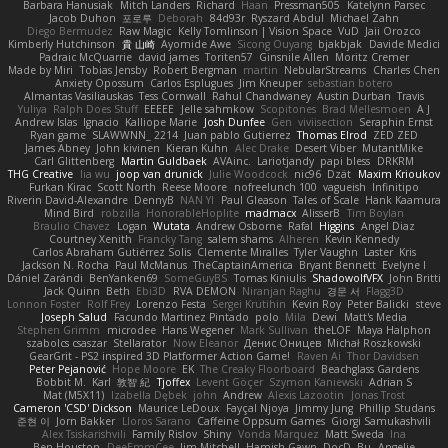
Barbara Hanusiak
Mitch Landers
Richard
Haan
Pressman505
Katelynn Parsec
Jacob Duhon
포로루
Deborah
84d93r
Ryszard Abdul
Michael Zahn
Diego Bermudez
Raw Magic
Kelly Tomlinson | Vision Space
VuD
Jaii Orozco
Kimberly Hutchinson
貴 山崎
Ayomide Awe
Sicong Ouyang
bjakbjak
Davide Medici
Padraic McQuarrie
david james
Toriten57
Ginsnile Allen
Moritz Cremer
Made by Miri
Tobias Jensby
Robert Bergman
martin
NebularStreams
Charles Chen
Anxiety Opossum
Carlos Esplugues
Jim Kneuper
sebastian botero
Almantas Vasiliauskas
Tess Cornwall
Rahul Chandwaney
Austin Durban
Travis
Yuliya
Ralph Does Stuff
EEEEE
Jelle sahmkow
Scopitones
Brad Mellesmoen
A J
Andrew Islas
Ignacio
Kalliope Marie
Josh Dunfee
Gen
viviisection
Seraphin Ernst
Ryan game
SLAWWNN_ 2214
Juan pablo Gutierrez
Thomas Elrod
ZED ZED
James Abney
John kivinen
Kieran Kuhn
Alec Drake
Desert Viber
MutantMike
Carl Glittenberg
Martin Guldbaek
AVAinc.
Lariotjandy
papi bless
DRKRM
THG Creative
lia wu
joop van drunick
Julie Woodcock
nic96
Dzät
Maxim Krioukov
Furkan Kirac
Scott North
Reese Moore
nofreelunch 100
vagueish
Infinitipo
Riverin David-Alexandre
DennyB
NAN YI
Paul Gleason
Tales of Scale
Hank Kaamura
Mind Bird
robzilla
HonorableHoplite
madmacx
AlisserB
Tim Boylan
Braulio Chavez
Logan
Wutata
Andrew Osborne
Rafal
Higgins
Angel Diaz
Courtney Xenith
Francky Tang
salem shams
Alheren
Kevin Kennedy
Carlos Abraham Gutiérrez Solis
Clemente Miralles
Tyler Vaughn
Laster
Kris
Jackson N. Rocha
Paul McManus
TheCaptainAmerica
Bryant Bennett
Evelyne I
Dániel Zarándi
BenYanken69
SomeGuyBS
Tomas Kiniulis
ShadowolfVFX
John Britti
Jack Quinn
Beth
Ebi3D
RVA DEMON
Niranjan Raghu
경문 서
Flagg3D
Lonnon Foster
Rolf Frey
Lorenzo Festa
Sergei Krutihin
Kevin Roy
Peter Balicki
steve
Joseph Salud
Facundo Martinez Pintado
polo
Mila
Dewi
Matt's Media
Stephen Grimm
microdee
Hans Wegener
Mark Sullivan
theLOF
Maya Halphon
szabolcs csaszar
Stellarator
Now Eleanor
Денис Оницев
Michał Roszkowski
GearGrit - PS2 inspired 3D Platformer Action Game!
Raven Ai
Thor Davidsen
Peter Pejanović
Hope Moore
EK
The Creaky Floorboard
Beachglass Gardens
Bobbit M.
Karl
敦智 紀
Tjoffex
Levent Göçer
Szymon Kaniewski
Adrian S
Mat (M5X11)
Izabella Dębek
john
Andrew
Alexis Lazootin
Jonas Trost
Cameron 'CSD' Dickson
Maurice LeDoux
Fayçal Njoya
Jimmy Jung
Phillip Studans
준현 이
Jorn Bakker
Lloros Sarano
Caffeine Oppsum Games
Giorgi Samukashvili
Alex Tsiskarishvili
Family Rislov
Shiny
Vonda Marquez
Matt Sweda
Ina
Ben Houston
DeeEmmCee
Jim Mitchell
Hamish Gawn
DocD
Bu
Angelie