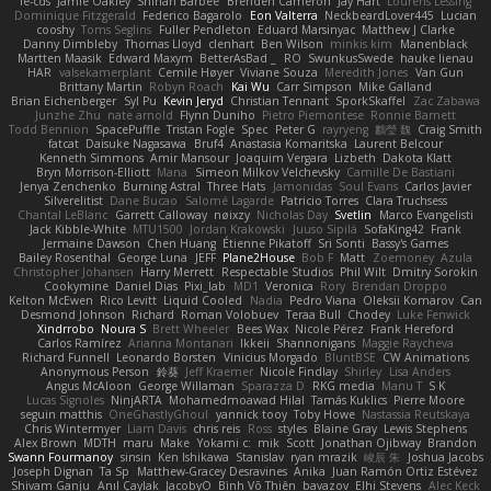
le-cds
Jamie Oakley
Shihan Barbee
Brenden Cameron
Jay Hart
Lourens Lessing
Dominique Fitzgerald
Federico Bagarolo
Eon Valterra
NeckbeardLover445
Lucian
cooshy
Toms Seglins
Fuller Pendleton
Eduard Marsinyac
Matthew J Clarke
Danny Dimbleby
Thomas Lloyd
clenhart
Ben Wilson
minkis kim
Manenblack
Martten Maasik
Edward Maxym
BetterAsBad _
RO
SwunkusSwede
hauke lienau
HAR
valsekamerplant
Cemile Høyer
Viviane Souza
Meredith Jones
Van Gun
Brittany Martin
Robyn Roach
Kai Wu
Carr Simpson
Mike Galland
Brian Eichenberger
Syl Pu
Kevin Jeryd
Christian Tennant
SporkSkaffel
Zac Zabawa
Junzhe Zhu
nate arnold
Flynn Duniho
Pietro Piemontese
Ronnie Barnett
Todd Bennion
SpacePuffle
Tristan Fogle
Spec
Peter G
rayryeng
鸝瑩 魏
Craig Smith
fatcat
Daisuke Nagasawa
Bruf4
Anastasia Komaritska
Laurent Belcour
Kenneth Simmons
Amir Mansour
Joaquim Vergara
Lizbeth
Dakota Klatt
Bryn Morrison-Elliott
Mana
Simeon Milkov Velchevsky
Camille De Bastiani
Jenya Zenchenko
Burning Astral
Three Hats
Jamonidas
Soul Evans
Carlos Javier
Silverelitist
Dane Bucao
Salomé Lagarde
Patricio Torres
Clara Truchsess
Chantal LeBlanc
Garrett Calloway
nøixzy
Nicholas Day
Svetlin
Marco Evangelisti
Jack Kibble-White
MTU1500
Jordan Krakowski
Juuso Sipilä
SofaKing42
Frank
Jermaine Dawson
Chen Huang
Étienne Pikatoff
Sri Sonti
Bassy's Games
Bailey Rosenthal
George Luna
JEFF
Plane2House
Bob F
Matt
Zoemoney
Azula
Christopher Johansen
Harry Merrett
Respectable Studios
Phil Wilt
Dmitry Sorokin
Cookymine
Daniel Dias
Pixi_lab
MD1
Veronica
Rory
Brendan Droppo
Kelton McEwen
Rico Levitt
Liquid Cooled
Nadia
Pedro Viana
Oleksii Komarov
Can
Desmond Johnson
Richard
Roman Volobuev
Teraa Bull
Chodey
Luke Fenwick
Xindrrobo
Noura S
Brett Wheeler
Bees Wax
Nicole Pérez
Frank Hereford
Carlos Ramírez
Arianna Montanari
Ikkeii
Shannonigans
Maggie Raycheva
Richard Funnell
Leonardo Borsten
Vinicius Morgado
BluntBSE
CW Animations
Anonymous Person
鈴葵
Jeff Kraemer
Nicole Findlay
Shirley
Lisa Anders
Angus McAloon
George Willaman
Sparazza D
RKG media
Manu T
S K
Lucas Signoles
NinjARTA
Mohamedmoawad Hilal
Tamás Kuklics
Pierre Moore
seguin matthis
OneGhastlyGhoul
yannick tooy
Toby Howe
Nastassia Reutskaya
Chris Wintermyer
Liam Davis
chris reis
Ross
styles
Blaine Gray
Lewis Stephens
Alex Brown
MDTH
maru
Make
Yokami c:
mik
Scott
Jonathan Ojibway
Brandon
Swann Fourmanoy
sinsin
Ken Ishikawa
Stanislav
ryan mrazik
峻辰 朱
Joshua Jacobs
Joseph Dignan
Ta Sp
Matthew-Gracey Desravines
Anika
Juan Ramón Ortiz Estévez
Shivam Ganju
Anıl Çaylak
JacobyO
Bình Võ Thiên
bavazov
Elhi Stevens
Alec Keck