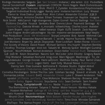
Rodrigo Hernández Salgado
Jan
Sari Schwarz
Indiana J
ella larkin
基德
Pocketfans
Daniel Sonderhoff
Zicalam
zephaniah CORSON
Florin Negele
Mark Dohrenbusch
Yunseong Noh
Liam Trancoso
Blob
Phill D
T_Zydelski
Konstantinos Polychroniadis
Targeted Individual Body Logger
Randy Lane
melanie hamilton
Lucy
Weasel
Elanor la
Vova Diakur
Jaden Rosi
Alon Cohen
Alexander October
文謙 許
Thor Ragnaros
Antoine Daubas
Ethan Tomaso
huaxuan Lei
Raptite
mogura
Nick Smith
AMcCarroll
high strangeness
Dylan Gorrell
Patrick Stallings
Neil Baker
ElUltimo DeLaFila
Yousick
Sankaku Bear
Dennis Libon
Reymeld Santiago
AJ
FacinusChip
Dakota Wreski
n_morcatti
killswitchkay
Charles Louie
Avaister
Liam Bryant
sagar sasson
rafael naranjo
Elijah
ELITE Scratch
Zack Kepner
Justin Rogow
Andre Labuschagne
lily ren
maxime vandecasteele
Vasyl Vasyliv
Post Production
Zbob
VW Winterstein
StorysComplete
Bob
Xavier
Mehmet Can
Nika Domi
Alexander Rayner-Barcelli
C
xd Idk
Hajime Tsunoda
FRNL Lou
Joel Montano
Bryan Hy
Jakub Zbyszynski
River Lockhart
Stefan Florea
MStorm
The Society of Visions
David Power
Michael Santoro
thu huynh
Stephen Bentley
I_ViceRoy
Thomas Granger
bloli loli
Takashi M.
Melody Spiker
Midnight Gunship
Spencer_
NicoPOWAAA
Kornel Anderson
Dixon Keller
Keenan Rush
Venkataram
LLB
Josh W.
Kevin Showman
Naomi Soh
McCoder
John Elliotte
Gregory Basile
Filip Wieland
Sebastian Norlund
blog cruvi
Marc Nguyen
MaxDezignz
Tic_cle
nogutidaisuke
George Dvorak
Haris Lattirom
Matthew Daday
Paul
Kamil Uriasz
Lirian
Sarah Schrock
Logan Hertz
Gaël Gilly
Musical Nexus
Buttmunky1
Danny Sale
Elias Guevara
Kathreena B
Huitaka Studio
Digital Abbot
Aleksandr Chebotariov
Cole Turner
John Kevin Ong
JonDo
Filip
Cornellus Pendrahgon
Striker The Fox
Lale
Gökhan Sazdağı
Steve-0
el smells
丸 黒
Domantas Jokšas
Eduard
EvilQ
Alexander Olesen
Luke C
Shawn Anderson
Tess
opostol
Jiří Ptáček
JamTarts
Clive McKenzie
Shabeen Barzey - Browne
Josh
Martin Bailey
Espen
Princess
SiryuSama
Kelu
Sean Derham
Sam Fowler
Funny_ Compilation69
htai wu
Nadia
Pupper
John KD
Mimic
The Remodeling Veteran
Talyana S
Parker
Mister Venom
Markku Hakala
Hussien Mohamed
Gaforga VK
Ich Simp
cyril faia
Nipper1er
ふぇ えっ
Tomato Huwaidi
Eduardo ramirez
Peter Bates
Jediah Pesu
Randy Wells
Eilir Ho
Mrunit Churi
Necromantique
Nikki Balsem
Render House
John Hughes
James Gonzales
Cristi Vanderburg
Kaeden Hahn
Timo Erick
Miroslav Šamánek
EfulTopo
The Starius Project
Punch UP: The Top Contender! Official Patreon