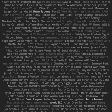
Adam Jenkins
Pranaya Shakya
Polina Leskova
Sylvain
Traxus
Jehad Maddah
재윤 옥
Irma Andersson
Alex Cullinane-Carrasco
Matthew Whiteacre
Johannes Sjöstedt
Matt Dalpé
George Wheat
Oliver Erdmann
Kenan Regez
sludgybeast
Mukund A
Joseph Combs
Khalid
Brian Tabone
MarzZ
Well Misinformed
charlie otto
HAGI
Cédric Vermeirre
Leon Husky
Robert jean
Tom Rudolf
Sergio Uscanga
Flex2006D !
NightWriter
Arturo J. Real
Dominic Qusto
ぶー うじ
Tenzide Gallery
TheAuraStandard
Paul Friedl
Charles
Michael Dunphy
GremlinBrokeMyVideoGame
Joshua Campbell
NotTerrellBatchelor
Xie Ray
TurtleTheThing
Ryan Williams
政則 谷
w z
Dushyant M
Joshua Esmeralda
Carl-Edwin
retro rocks
EasedChunk2
RayePixlrKay
Houston Gaston
Danizoar
NekoTux
Fattma Al Lawati
yewen sun
Felipe Ramos
Slamuel EC
Key van Thull
George Clarke
EightySeven
Frederic Sigrist
Wilbert Schuurman Hess
yuna yamamoto
Derek Carlin
Ben Watts
RavenXXXX
Virgil Shaw
Zeikomiray
TeaTime
Jonas Printzen
Ezekiel Alexander
Danny Ray Clark
BAMA Studio
Toms
Anton Smit
Ayman Sharaf
Dusan Runtak
Per Gouras
Kaitlyn Matchem
SBS
Chance K
Mistral Chronicles
cael mckinney
Jakey Floofle
Allison Cope
Brandon Morse
Vanta
ns103
Luigi Macaluso
simen stroek
19:48
Yu xin Ye
Adam Moore
Pascal Creative Design
Kelvin Yim
Yaroslav Leschenko
AI videomaking
Moon
正和 綱嶋
David KALFON
Dmitry Vinnik
Katti
keilyn nuñez
Wenxin Huang
Sarah BADJI
GrayDarth
Eli Herrington
ALP Gauna
manuel chiocchetta
ThatRamenDude
CluelessArt
Cергей Лозенко
Emmett Peck
Stefan Scotzniovsky
Hieu Tran
新之助 佐々木
Armin Bauer
Konrad Wantrych
E Barrios
Jack Malone
Harry Jumaidi
에이지
Eylül Solakoğlu
my moon, your stars
Jarod
Dinki
Alexey Vaitvud
Udi
Yurii Antonyuk
estuine
Queen Sitra
Fy Hy
Jack
Jacob Mars
Shaquita Puckett
Danning Lu
LunaLoutre
Andre Olivier
Andrew Rhyne
Dane Sands
Jdnbyd
William Parry
Zak Jarvis
Axel Allstar
vito schaniel
Ashley Cline
CHERRII
Tryvon Pittman
Heli Aldridge
jerry biggs jr
JakkeN
Anthony Castillo
Nikolai Strelioff
RYDBRG PHOTOGRAPHY
Yogev Levy
Abdullah Alshammari
Thomas Steele
Alicia Zimmermann
Patrick Zulke
Fran Aspen
Freyka V
Taylor Gonzalez
Trevor Seitz
Aaron
Eva Eoska V
Williscool
Here4StuffAndAllThat
Zoltán Simon
Londolan
Cedric Wurm
Max King
CucuZulu
Radosław Bela
Loris Olivier
Erwin Heyms
Rafael Santisteban Baumgartner
Fenrir Fawkes
MaddieMooMoon
shuhao wang
WorldBLD
Artet
Drew Tanner
Navid Eshaq
Aubin Nicoleau
Blandine Ducrocq
JewelEyed
ANDY
Anton Friedman
時里ZYC
Joe Stadnik
Brett Schmidt
Adam Derenne
Daniel Vera Morales
Mattias Eriksson