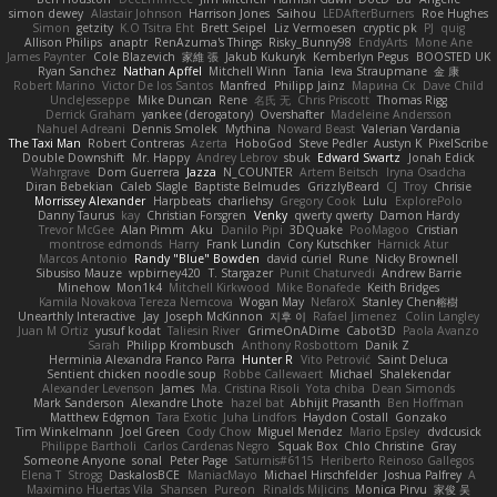
simon dewey
Alastair Johnson
Harrison Jones
Saihou
LEDAfterBurners
Roe Hughes
Simon
getzity
K.O Tsitra Eht
Brett Seipel
Liz Vermoesen
cryptic pk
PJ
quig
Allison Philips
anaptr
RenAzuma's Things
Risky_Bunny98
EndyArts
Mone Ane
James Paynter
Cole Blazevich
家維 張
Jakub Kukuryk
Kemberlyn Pegus
BOOSTED UK
Ryan Sanchez
Nathan Apffel
Mitchell Winn
Tania
Ieva Straupmane
金 康
Robert Marino
Victor De los Santos
Manfred
Philipp Jainz
Марина Ск
Dave Child
UncleJesseppe
Mike Duncan
Rene
名氏 无
Chris Priscott
Thomas Rigg
Derrick Graham
yankee (derogatory)
Overshafter
Madeleine Andersson
Nahuel Adreani
Dennis Smolek
Mythina
Noward Beast
Valerian Vardania
The Taxi Man
Robert Contreras
Azerta
HoboGod
Steve Pedler
Austyn K
PixelScribe
Double Downshift
Mr. Happy
Andrey Lebrov
sbuk
Edward Swartz
Jonah Edick
Wahrgrave
Dom Guerrera
Jazza
N_COUNTER
Artem Beitsch
Iryna Osadcha
Diran Bebekian
Caleb Slagle
Baptiste Belmudes
GrizzlyBeard
CJ
Troy
Chrisie
Morrissey Alexander
Harpbeats
charliehsy
Gregory Cook
Lulu
ExplorePolo
Danny Taurus
kay
Christian Forsgren
Venky
qwerty qwerty
Damon Hardy
Trevor McGee
Alan Pimm
Aku
Danilo Pipi
3DQuake
PooMagoo
Cristian
montrose edmonds
Harry
Frank Lundin
Cory Kutschker
Harnick Atur
Marcos Antonio
Randy "Blue" Bowden
david curiel
Rune
Nicky Brownell
Sibusiso Mauze
wpbirney420
T. Stargazer
Punit Chaturvedi
Andrew Barrie
Minehow
Mon1k4
Mitchell Kirkwood
Mike Bonafede
Keith Bridges
Kamila Novakova Tereza Nemcova
Wogan May
NefaroX
Stanley Chen榕樹
Unearthly Interactive
Jay
Joseph McKinnon
지후 이
Rafael Jimenez
Colin Langley
Juan M Ortiz
yusuf kodat
Taliesin River
GrimeOnADime
Cabot3D
Paola Avanzo
Sarah
Philipp Krombusch
Anthony Rosbottom
Danik Z
Herminia Alexandra Franco Parra
Hunter R
Vito Petrović
Saint Deluca
Sentient chicken noodle soup
Robbe Callewaert
Michael
Shalekendar
Alexander Levenson
James
Ma. Cristina Risoli
Yota chiba
Dean Simonds
Mark Sanderson
Alexandre Lhote
hazel bat
Abhijit Prasanth
Ben Hoffman
Matthew Edgmon
Tara Exotic
Juha Lindfors
Haydon Costall
Gonzako
Tim Winkelmann
Joel Green
Cody Chow
Miguel Mendez
Mario Epsley
dvdcusick
Philippe Bartholi
Carlos Cardenas Negro
Squak Box
Chlo Christine
Gray
Someone Anyone
sonal
Peter Page
Saturnis#6115
Heriberto Reinoso Gallegos
Elena T
Strogg
DaskalosBCE
ManiacMayo
Michael Hirschfelder
Joshua Palfrey
A
Maximino Huertas Vila
Shansen
Pureon
Rinalds Miļicins
Monica Pirvu
家俊 吴