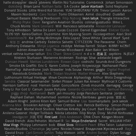
halle stoeppler
david
jstevens
Martín Niz Tutoriales
Combrinck
Johan Simonsson
dokiderg
Brian Lane
Nathan Salla
S A Cooke
Jaber Alarbash
Solid Neptune
Donald Stooks
Little Weird Kid Stories
YUKI SHIBUTANI/ YUN
Trevor Larson
Aaron
Maxim Nordentz
Caio Notari
Tomi Ollikainen
Aimé
cloudhed
Duskfall
Samuel Bassale
Mathijs Peerboom
Filip Nyborg
leon labyk
Triangle Interactive
Philip Pryke
Dave
Fangzahn Aviation Studios
colinangusstudio
Mike L.
Chuck Morris
Mark Leonard
Will
francesco sabbatella
Alexander Leinauer
Tony Alfredsson
Salina De Leon
Lucas Cozzoli
Daniel Eijgendaal
Eliézer Ojeda
תמר פלג טל
Kaleo/Dalton
Duzemine
Kim Myeong Soom
nicolaspetton
Alan Stoll
Greenlines78
Kie
Jeffrey McIlmoyle
Felix Lopez
Steve White
Daniel Warf
Syed
혜영 전
andrew Carbery
Federico Salvetti
C1T1Z333N
The Paraverse
Chem
Anthony Delasanta
Minja Lojanica
roddye
Melissa Farrell
Stilian
ꌃ꒒ꀎꋪꋪꌩ ꀘꈤꀤꁅꃅ꓄
Adrien Alexandre
Rab
Thomas Woodward
Alan Bakir
Ian Wilson
venkat rathna kumar talluri
Eric Chan
Steve Girard
n d o n
思涵 王
captkiro
N-JELLY
Kristinn Sturluson
Marianne Andersen
Rodrigo Silva
adelaide begalli
Duncan Hewitt
Mattias Lundstrom
Rowan Gipe
coshichi
Sounds And Dungeons
Smoke EA Graffiti
Eric G
Karen Collins
Joseph Krzywoszyja
Nathanaël Platz
FlameTop
AshenBone
Josh Strawder
Inês Sousa
Fennec
gaggle
Digital Prophet
Vsevolods Gniteckis
Mark
Tristan Voulelis
Walter Weaver
Alex Stephens
Luthonium Virtual Heritage
Илья Снопков
Alphaology
Arthur
Moto Designshop
Sandra
Classical Salamander
Stefan Plösser
Julian Rai Anwor
Mythical X Customs
Harrison Gafford
nost
Hemen Galal
GonzoNole
Zineb mounfik
damageg
George
Tony Li
For Got U
Canun
Juuso Pohjola
Gerardo Quiros Sanchez
Samuel Benning
piggy chop
Nathanaël
Beth
jan moudry
Jorge Panduro Santana
Jordan
Raphael Dahan
Muhammad
oominx
Nicola Baribeau
gavin poss
宣臣 紀
Adam Knight
Jeshire Kiten Katt
Samuel Bidne
Lisa
toomanydans
Jack saksik
Arianna Mex
Brooklen Ashleigh
Oliver Cretton
kiki
Patrick Balthrop
Simon Probert
micheal
Mortal Void Studios
Mathias Kirkeby
Jay Court
Bart Paul Dujardin
Anilene Gassner
Holger Tollbäck
Nikita Lebedev
Filip Morys
Doxy
Michel Kinfoussia
lewdgazer
川頁 可可
First Last
Bob Anderson
Ofek Chen
Keegan Moore
David French
Alex Pehotin
Michael R
Sai
Maya Enderland
Sxcret
WILLIAM HTAY
Misa Vlogs
Philipp Lehmann
bob
Elliot Sloss
William Peart
Effex Talon
Lukatonny
NautiluStudios
Chanakya
Jay Lane
Nicolas Fossard
Владислав Жуковський
Raje
Daviid Enzo
Carl-Simon Sahlin
Toby Watson
אלמוג
Andrei Barsan
Dylan Scruggs