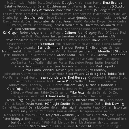
Max Christian Pohle
Scott DeWoody
Douglas K.
Yorik van Havre
Ernst Bronde
BetaFive Productions - Daren Dochterman
Eric Perley
James Robinson
I/O Studio
Roger Thomas
Joey Wittmann
Marcin Wiśniewski
James
JS
KangaroOz 3D
Leif Pedersen
Tomasz Muszyński
Roberd Palm
Lampantino
Javier Meseguer de Paz
Charles Tigner
Scott Wheeler
Eelco Dolstra
Lasse Kjønnås
Viduttam Katkar
chris huf
David Pekarek
Evan Seccombe
Manfred Knorr
PaulR
Malcolm Dwyer
Derek Carlin
RF
Wendy Ward
Fianna Wong
Tomasz Wyszolmirski
Riccardo Giovanetti
fr54
William Schilthuis
Herman Idzerda
Stephane Toraldo
Stephen D Swaney
Kai Gregor
Robert Angone
James Rogers
Calinou
Alan Gregory
Paul O' Grady
Phyl
Luthien Dulk
Miguelaxa
Takuya Sawatari
Peter Moonen
ambientCG
xavier moscoso
Vedat Afuzi
Thomas Lisle
Warren Moore
David
Zaq Schlanger
Chase Stone
Conicer
VoxelKei
Mikkel Nielsen
Nico Wardakas
Frank Grande
Denys Holovyanko
Bernd Schmidt
Brendon Porter
Erik Brundidge
Samuel
Martin Pražák
Sofia
Cyrille Maurice
Patrick Nugent
penti_mmd
Mondlicht Studios
Jack Humbert
Gun
Arman Sernaz
Atdhe Gashi
Petr Hloušek
Michael Fernandez
Caitlyn Byrne
paragsatyal
Nino Kapetanovic
Tobias Gallé
SonOfPorcupine
Leo Santos
Rob Waller
Michael Porter
Puzzlebox Props
Justin
honda78
Dimitri Diakopoulos
zgred
Jen Hao Yeh
esther carney
Mark Lopatka
Victor Gama Sabbithi
Alexlee
Jed Laurance
Jeff Barnaby
Johnathan Alan Vanderpool
Oliver Hotz
Scott Wilson
Cadalog, Inc.
Tobias Rösli
Rick Palmer
Neal Huston
sean dunderdale
Erel Herzog
OroborosNZ
RaptorBricks
Domenic S
Laura Ganis
Ike Li
Pietro Ponti
William Unsworth
Lorie Loeb
Fabrice Zaini
Andrew_D
R.H. García
William Carey
Michael B Johnson
G.P
Goro Fujita
Robert Wallis
Alexander Bachvarov
Evan Campbell
Rene Gansen
Clifford A Worsham
Fábio De Carvalho
Mike Festa
Martin Banak - Dr Zed
fred gissubel
Ayetheist
Edgard Costa
JJ
Pere Pau Sancho
Kevin Barnum
Henrik Berglund
Jay Piboontum
Patrick Lowry
Richard Wright
kiky
John Moon
Francis Boyle
Devin Harris
HDR Light Studio
Peter Baintner
Da5id
Bob Dowling
Daniel Fitzgerald
Dana McCabe
Miket
jehrmaig
f1rstpers0n
Peggy O'Brien
Jason Lai
Bernd Dully
Satoshi Yamasaki
Doug Auerbach
fengquan wang
Aeon Soul
Mark Krenz
Nicholas Rubin
Krzysztof Zwolinski
JG3
Nicolas Côté
V-o
Josh Purple
Peter Rittinger
Benjamin Schechter
Ryan Won-Meng Apuy
Liam Beck
AuroranFilms
Just Gollor
Glyn Wolf
亮作 淡波
Melody Helen MacFarlane
Makoto Izawa
Marc Lemoine
Vadim Turchin
Odin3D
Travis
Moiarte3d
Tim van Helsdingen