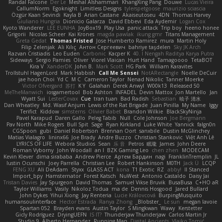
Randal Falcone
Der Le
Meshal Alshammari
KhangXing Pang
Douwe
Lucas Vieira
CallumNorm
Egoknight
Limitless Designs
tylerspetgoose
maurizio sciascia
Özgür Kaan Sevindi
Kayla B
Arian Castane
Akaiseutoseu
4DN
Thomas Harvey
Giuliano Hungria
Dionicio Galarza
David Ebbevi
Eda Aydemir
Logan Cox
Kyoto Wanderer
LEE EUNHA
JoyBox19
Play Usa
panic attack
Trip boy
heeno honee
Grigorii
Nicolas Scheer
Kai Krones
magda pawlak
ikung gmr
Titans Management
Greta Gedat
Thomas Fristed
Jose Humberto Ramirez
mura
Martin Holy
Filip Zelenjak
Ali Kılıç
Антон Сергеевич
bahriye taşdelen
Sky JK Arch
Razvan Cristiadis
Leo Euden
Carbonic
Kacper K
40. I Nengah Raditya Karya Putra
Sideways
Sergio Pamies
Oliver
Viorel Vlaican
Hurt Hand
Tamagoooo
TetaBOT
Kira V
XanderDK
John B.
Mark Scott
HG Park
William Karavites
Trollstuhl HagenLord
Mark Habbish
Call Me Sensei
NotARectangle
Noelle DeCuir
jae hoon Choi
Yd C
M C
Cameron Taylor
Nenad Nikolic
Tanner Moerke
Victor Ofvergard
苏打
K Y
Galahan
Derek Anwyl
W00k13
Released 50
MeTheManwich
iosgamertool
Bob Ashton
INFADEL
Devin Mattox
Jon Martello
Jan
Wyatt Sui
LesterCovax
Cue
tran tuan
Bad Radish
Sebastian
暁子 清水
Dan Wheatley
Md. Wasif Anjum
Lewis of the Rat Brigade
Juan Pinilla
My Name
Iggy
Terifict
Kiddow
simsterns
Olivier Babet
Brandon Wilkie
BlackSkyNinja
Pavel Karapud
Daren Gallo
Peleg Tabib
Null
Cole Johnson
Joe Bergmann
Pav North
Mike Rogers
Bull Spit
Sage
Ryan Kirkland
Luke White
Yannick
falgn0n
CGSpoon
gubi
Daniel Robertson
Brennan Oort
sanxbile
Dustin McGlinchey
Matias Vialagro
lininx66
Joe Brady
Andre Buzzo
Christian Stankovic
Việt Anh Lê
LYRICS OF LIFE
Webora Studios
Sean
乐 音
Petros
眠瓏
James
John Deere
Roman Vyborny
John Woodall
an l
BZK Gaming Leo
chen zhen
MODECAM
Kevin Klever
dima sirababa
Andrew Pierce
Артем Бардин
nagi
FranklinTremplin
JL
Iustin Ocunschi
Joey Parrella
Christian Lee
Robert Hankinson
M0TH
Jack Ü
LCQP
FENG XU
Ali DeAdam
Styxx
GLASS ACT
kona
T1 Exotic
RZ
abby!
ll Stanced
Import_bpy
Hamsternator
Forest Katsch
NuWest
Antonio Castaldo
Daisy Jai
Tristan Davies
Jay Spurgeon
David Thomas
Samuel Vikse Bruvik
BusaBusa
C+HO aR
Taylor Williams
Vasily
Nikoloz Todua
ma de
Dennis Hosgood
Jared Bullard
John Dykes
Yihui Xiong
Jay Renteria
Lucie Královcová
BurpingMusquito
humansoulinterface
Hector Estrada
Ranya Zhong
_Blobster_
Le sun
megan lavoie
Spartan 052
Brayden evans
Austin Taylor
S Mingkwan
Wawy
Kerstetter
Gicly Rodríguez
DryingUEFN
IS IT?
Thunderjaw Thunderjaw
Carlos Martin Jr
Studio 9
Alberto Hernandez
Running Man
Digital Ancients
Vlajko Tomić