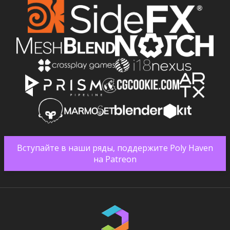
Вступайте в наши ряды, поддержите Poly Haven
на Patreon