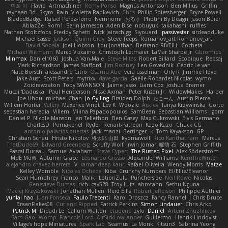
민희 이
Flavio
Artmachiner
Remy Ponso
Magnús Antonsson
Ben Milius
Griffin
rayhaan.3d
Skyro
Rain
Violetta Radkevich
Chris
Philip Spiessberger
Bryce Powell
BladedBadge
Rafael Perez-Torro
Nemnomi
おるす
Photini By Design
Jason Buier
AblazZe
Rom1
Serin Jameson
Aden Bise
nobuyuki takahashi
ruffles
Nathan Stoltzfoos
Freddy Sghetti
Nick Jainschigg
Siyouardi
passivestar
sirdeadduke
Michael Sasse
Jackson Quinn Gray
Steve Teeps
Romanov_art Romanov_art
David Sopala
Joel Hobson
Lou Jonathan
Bertrand RIVEILL
Cocheta
Michael Witmann
Marco Vizcaino
Christoph Letmaier
LaMar Sharpe Jr
Gbromios
Minmax
Daniel1060
Joshua Van-Male
Steve Mitas
Robert Billard
Scopique
Repsaj
Mark Richardson
James Stafford
Jim Rodney
Len Govednik
Cédric Le van
Nate Borsch
alessandro Citro
Osamu Abe
vera usselman
Orly R
Jimmie Floyd
Jake Aust
Scott Peters
mytrixx
dave garcia
Gaëlle Robardet-Nicolas
wymo
Zoidrawzaton
Toby SWANSON
Jaime Jasso
Liam Cox
Joshua Bramer
Mucai 'Daduska'
Paul Henderson
Nisse Axman
Peter Križan Jr.
WidowMakes
Harper
Joe Lihou
michael Chan
Jo Gylling
Braiden Dolph
たこーん
Austin Pierce
Willem Hörter
Valery
Maxence Vinot
Lev K
Woozle
Ackley
Tanya Krzywinska
Gorto
sebastian heredia
Villem
Milina Papadopoulos
SamBean
Sebastian Williams
igorrr
Daniel P
Nicole Manson
Jan Tellethon
Ben Casey
Max Cukrowski
Elvis Germano
CharlesD
Pomakenel
Ryder
Renart-Patreon
Kazo Kazo
Chuck CG
antonio palacios puertas
jack manzi
Bertinger
k
Tom Kayakson
GP
Christian Schau
Hristo Nikolov
将太郎 山田
kyomawolf
Rico Kanthatham
Marcus
ThatDude69
Edward Greenberg
Scruffy Wolf
Irwin Jomar
曜萌 石
Stephen Griffith
Pascal Bureau
Samuel Avraham
Steve Cypert
The Rusted Pixel
Alex Söderström
MoE MoW
Autumn Grace
Leonardo Grosso
Alexander Williams
KerriTheWriter
alejandro chavez herrera
V
ramandeep kaur
Rafael Oliveira
Wendy Morris
Matze
Kelley Womble
Nicolas Ocheda
Kiba
Crunchy Numbers
El/Ellie/Eleanor
Sean Humphrey
Franco
Malik
LotionZulu
Punchersize
Neil Rowe
Nicolas
Genevieve Dumas
rich
cav528
Troy Lutz
ahrotahn
Sethu Nguna
Maciej Krzyszkowski
Jonathan Mullen
Reid Ellis
Robert Jefferson
Philippe Authier
yunlai hao
Juan Fonseca
Paulo Trecenti
Karol Droszcz
Fancy Flannel
J Chris Druce
BraanFlakes08
Cut and Ripped
Patrick Perkins
Simon Lindauer
Chris Arko
Patrick M
Didadi Le
Callum Walton
etudenc
zylo
Daniel
Artem Zhuzhlikov
Sam Gao
Womp
Francois Lord
AirSickLowLander
Guillermo
Henrik Lindqvist
Village's hope Miniatures
Spark Lab
Seamus
La Monk
Kitsun3
Sabrina Yeong