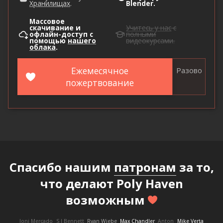
Хранилищах
.
Blender.
Массовое
скачивание и
Учитесь у нас
с
офлайн-доступ с
полными
помощью
нашего
видеокурсами.
облака
.
Ежемесячное
Разово
пожертвование
Спасибо нашим
патронам
за то,
что делают Poly Haven
возможным
Joni Mercado
S J Bennett
Ryan Wiebe
Max Chandler
Anton
Mike Verta