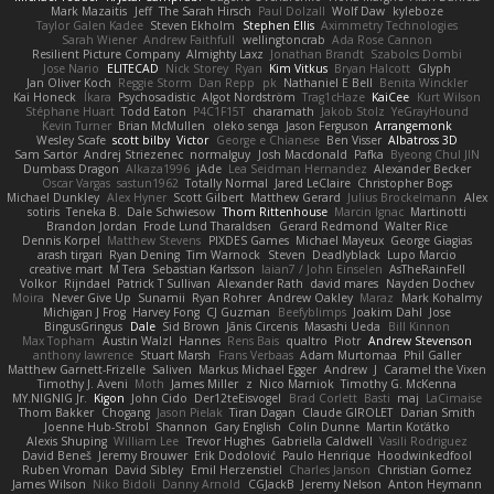
Mark Mazaitis
Jeff
The Sarah Hirsch
Paul Dolzall
Wolf Daw
kyleboze
Taylor Galen Kadee
Steven Ekholm
Stephen Ellis
Aximmetry Technologies
Sarah Wiener
Andrew Faithfull
wellingtoncrab
Ada Rose Cannon
Resilient Picture Company
Almighty Laxz
Jonathan Brandt
Szabolcs Dombi
Jose Nario
ELITECAD
Nick Storey
Ryan
Kim Vitkus
Bryan Halcott
Glyph
Jan Oliver Koch
Reggie Storm
Dan Repp
pk
Nathaniel E Bell
Benita Winckler
Kai Honeck
Íkara
Psychosadistic
Algot Nordström
Trag1cHaze
KaiCee
Kurt Wilson
Stéphane Huart
Todd Eaton
P4C1F15T
charamath
Jakob Stolz
YeGrayHound
Kevin Turner
Brian McMullen
oleko senga
Jason Ferguson
Arrangemonk
Wesley Scafe
scott bilby
Victor
George e Chianese
Ben Visser
Albatross 3D
Sam Sartor
Andrej Striezenec
normalguy
Josh Macdonald
Pafka
Byeong Chul JIN
Dumbass Dragon
Alkaza1996
jAde
Lea Seidman Hernandez
Alexander Becker
Oscar Vargas
sastun1962
Totally Normal
Jared LeClaire
Christopher Bogs
Michael Dunkley
Alex Hyner
Scott Gilbert
Matthew Gerard
Julius Brockelmann
Alex
sotiris
Teneka B.
Dale Schwiesow
Thom Rittenhouse
Marcin Ignac
Martinotti
Brandon Jordan
Frode Lund Tharaldsen
Gerard Redmond
Walter Rice
Dennis Korpel
Matthew Stevens
PIXDES Games
Michael Mayeux
George Giagias
arash tirgari
Ryan Dening
Tim Warnock
Steven
Deadlyblack
Lupo Marcio
creative mart
M Tera
Sebastian Karlsson
Iaian7 / John Einselen
AsTheRainFell
Volkor
Rijndael
Patrick T Sullivan
Alexander Rath
david mares
Nayden Dochev
Moira
Never Give Up
Sunamii
Ryan Rohrer
Andrew Oakley
Maraz
Mark Kohalmy
Michigan J Frog
Harvey Fong
CJ Guzman
Beefyblimps
Joakim Dahl
Jose
BingusGringus
Dale
Sid Brown
Jānis Circenis
Masashi Ueda
Bill Kinnon
Max Topham
Austin Walzl
Hannes
Rens Bais
qualtro
Piotr
Andrew Stevenson
anthony lawrence
Stuart Marsh
Frans Verbaas
Adam Murtomaa
Phil Galler
Matthew Garnett-Frizelle
Saliven
Markus Michael Egger
Andrew
J
Caramel the Vixen
Timothy J. Aveni
Moth
James Miller
z
Nico Marniok
Timothy G. McKenna
MY.NIGNIG Jr.
Kigon
John Cido
Der12teEisvogel
Brad Corlett
Basti
maj
LaCimaise
Thom Bakker
Chogang
Jason Pielak
Tiran Dagan
Claude GIROLET
Darian Smith
Joenne Hub-Strobl
Shannon
Gary English
Colin Dunne
Martin Koťátko
Alexis Shuping
William Lee
Trevor Hughes
Gabriella Caldwell
Vasili Rodriguez
David Beneš
Jeremy Brouwer
Erik Dodolović
Paulo Henrique
Hoodwinkedfool
Ruben Vroman
David Sibley
Emil Herzenstiel
Charles Janson
Christian Gomez
James Wilson
Niko Bidoli
Danny Arnold
CGJackB
Jeremy Nelson
Anton Heymann