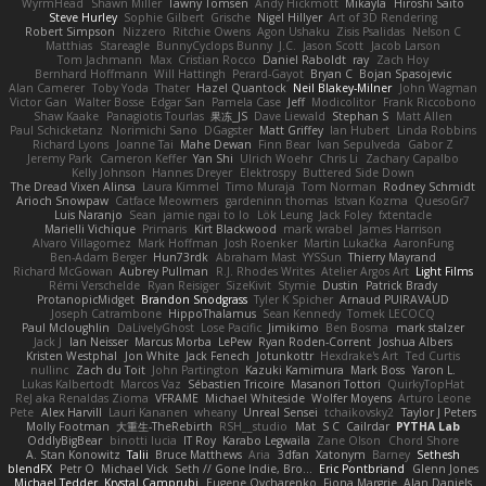
WyrmHead
Shawn Miller
Tawny Tomsen
Andy Hickmott
Mikayla
Hiroshi Saito
Steve Hurley
Sophie Gilbert
Grische
Nigel Hillyer
Art of 3D Rendering
Robert Simpson
Nizzero
Ritchie Owens
Agon Ushaku
Zisis Psalidas
Nelson C
Matthias
Stareagle
BunnyCyclops Bunny
J.C.
Jason Scott
Jacob Larson
Tom Jachmann
Max
Cristian Rocco
Daniel Raboldt
ray
Zach Hoy
Bernhard Hoffmann
Will Hattingh
Perard-Gayot
Bryan C
Bojan Spasojevic
Alan Camerer
Toby Yoda
Thater
Hazel Quantock
Neil Blakey-Milner
John Wagman
Victor Gan
Walter Bosse
Edgar San
Pamela Case
Jeff
Modicolitor
Frank Riccobono
Shaw Kaake
Panagiotis Tourlas
果冻_JS
Dave Liewald
Stephan S
Matt Allen
Paul Schicketanz
Norimichi Sano
DGagster
Matt Griffey
Ian Hubert
Linda Robbins
Richard Lyons
Joanne Tai
Mahe Dewan
Finn Bear
Ivan Sepulveda
Gabor Z
Jeremy Park
Cameron Keffer
Yan Shi
Ulrich Woehr
Chris Li
Zachary Capalbo
Kelly Johnson
Hannes Dreyer
Elektrospy
Buttered Side Down
The Dread Vixen Alinsa
Laura Kimmel
Timo Muraja
Tom Norman
Rodney Schmidt
Arioch Snowpaw
Catface Meowmers
gardeninn thomas
Istvan Kozma
QuesoGr7
Luis Naranjo
Sean
jamie ngai to lo
Lök Leung
Jack Foley
fxtentacle
Marielli Vichique
Primaris
Kirt Blackwood
mark wrabel
James Harrison
Alvaro Villagomez
Mark Hoffman
Josh Roenker
Martin Lukačka
AaronFung
Ben-Adam Berger
Hun73rdk
Abraham Mast
YYSSun
Thierry Mayrand
Richard McGowan
Aubrey Pullman
R.J. Rhodes Writes
Atelier Argos Art
Light Films
Rémi Verschelde
Ryan Reisiger
SizeKivit
Stymie
Dustin
Patrick Brady
ProtanopicMidget
Brandon Snodgrass
Tyler K Spicher
Arnaud PUIRAVAUD
Joseph Catrambone
HippoThalamus
Sean Kennedy
Tomek LECOCQ
Paul Mcloughlin
DaLivelyGhost
Lose Pacific
Jimikimo
Ben Bosma
mark stalzer
Jack J
Ian Neisser
Marcus Morba
LePew
Ryan Roden-Corrent
Joshua Albers
Kristen Westphal
Jon White
Jack Fenech
Jotunkottr
Hexdrake's Art
Ted Curtis
nullinc
Zach du Toit
John Partington
Kazuki Kamimura
Mark Boss
Yaron L.
Lukas Kalbertodt
Marcos Vaz
Sébastien Tricoire
Masanori Tottori
QuirkyTopHat
ReJ aka Renaldas Zioma
VFRAME
Michael Whiteside
Wolfer Moyens
Arturo Leone
Pete
Alex Harvill
Lauri Kananen
wheany
Unreal Sensei
tchaikovsky2
Taylor J Peters
Molly Footman
大重生-TheRebirth
RSH__studio
Mat
S C
Cailrdar
PYTHA Lab
OddlyBigBear
binotti lucia
IT Roy
Karabo Legwaila
Zane Olson
Chord Shore
A. Stan Konowitz
Talii
Bruce Matthews
Aria
3dfan
Xatonym
Barney
Sethesh
blendFX
Petr O
Michael Vick
Seth // Gone Indie, Bro...
Eric Pontbriand
Glenn Jones
Michael Tedder
Krystal Camprubi
Eugene Ovcharenko
Fiona Margrie
Alan Daniels