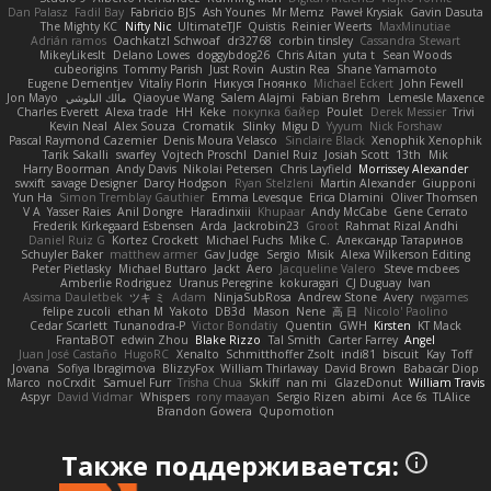
Dan Palasz
Fadil Bay
Fabricio BJS
Ash Younes
Mr Memz
Paweł Krysiak
Gavin Dasuta
The Mighty KC
Nifty Nic
UltimateTJF
Quistis
Reinier Weerts
MaxMinutiae
Adrián ramos
Oachkatzl Schwoaf
dr32768
corbin tinsley
Cassandra Stewart
MikeyLikesIt
Delano Lowes
doggybdog26
Chris Aitan
yuta t
Sean Woods
cubeorigins
Tommy Parish
Just Rovin
Austin Rea
Shane Yamamoto
Eugene Dementjev
Vitaliy Florin
Никуся Гноянко
Michael Eckert
John Fewell
Jon Mayo
مالك البلوشي
Qiaoyue Wang
Salem Alajmi
Fabian Brehm
Lemesle Maxence
Charles Everett
Alexa trade
HH
Keke
покупка байер
Poulet
Derek Messier
Trivi
Kevin Neal
Alex Souza
Cromatik
Slinky
Migu D
Yyyum
Nick Forshaw
Pascal Raymond Cazemier
Denis Moura Velasco
Sinclaire Black
Xenophik Xenophik
Tarik Sakalli
swarfey
Vojtech Proschl
Daniel Ruiz
Josiah Scott
13th
Mik
Harry Boorman
Andy Davis
Nikolai Petersen
Chris Layfield
Morrissey Alexander
swxift
savage Designer
Darcy Hodgson
Ryan Stelzleni
Martin Alexander
Giupponi
Yun Ha
Simon Tremblay Gauthier
Emma Levesque
Erica Dlamini
Oliver Thomsen
V A
Yasser Raies
Anil Dongre
Haradinxiii
Khupaar
Andy McCabe
Gene Cerrato
Frederik Kirkegaard Esbensen
Arda
Jackrobin23
Groot
Rahmat Rizal Andhi
Daniel Ruiz G
Kortez Crockett
Michael Fuchs
Mike C.
Александр Татаринов
Schuyler Baker
matthew armer
Gav Judge
Sergio
Misik
Alexa Wilkerson Editing
Peter Pietlasky
Michael Buttaro
Jackt
Aero
Jacqueline Valero
Steve mcbees
Amberlie Rodriguez
Uranus Peregrine
kokuragari
CJ Duguay
Ivan
Assima Dauletbek
ツキ ミ
Adam
NinjaSubRosa
Andrew Stone
Avery
rwgames
felipe zucoli
ethan M
Yakoto
DB3d
Mason
Nene
高 日
Nicolo' Paolino
Cedar Scarlett
Tunanodra-P
Victor Bondatiy
Quentin
GWH
Kirsten
KT Mack
FrantaBOT
edwin Zhou
Blake Rizzo
Tal Smith
Carter Farrey
Angel
Juan José Castaño
HugoRC
Xenalto
Schmitthoffer Zsolt
indi81
biscuit
Kay
Toff
Jovana
Sofiya Ibragimova
BlizzyFox
William Thirlaway
David Brown
Babacar Diop
Marco
noCrxdit
Samuel Furr
Trisha Chua
Skkiff
nan mi
GlazeDonut
William Travis
Aspyr
David Vidmar
Whispers
rony maayan
Sergio Rizen
abimi
Ace 6s
TLAlice
Brandon Gowera
Qupomotion
Также поддерживается: