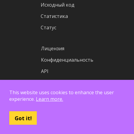
Исходный код
Статистика
Статус
Лицензия
Конфиденциальность
API
Лого
This website uses cookies to enhance the user
Финансовые отчеты
experience.
Learn more.
Got it!