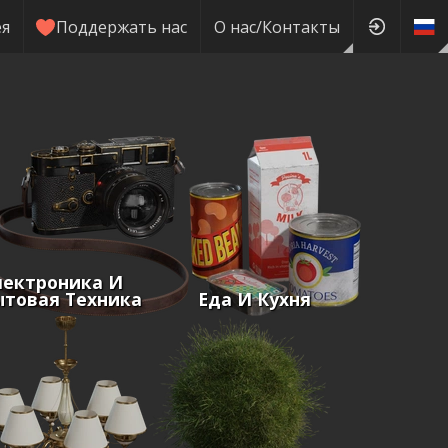
ея
Поддержать нас
О нас/Контакты
лектроника И
ытовая Техника
Еда И Кухня