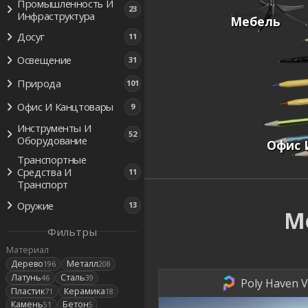
Промышленность И
23
Инфраструктура
Мебель
Досуг
11
Освещение
31
Природа
101
Офис И Канцтовары
9
Инструменты И
52
Оборудование
Офис 
Транспортные
Средства И
11
Транспорт
Оружие
13
М
Фильтры
Материал
Дерево
Металл
196
208
Латунь
Сталь
46
39
Poly Haven V
Пластик
Керамика
71
18
Камень
Бетон
51
5