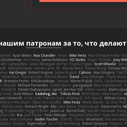
 нашим
патронам
за то, что делаю
 Bennett
Ryan Wiebe
Max Chandler
Anton
Mike Verta
Max Christian Pohle
Sc
en Dochterman
Eric Perley
James Robinson
I/O Studio
Roger Thomas
Joey Wi
Palm
Lampantino
Javier Meseguer de Paz
Charles Tigner
Scott Wheeler
Eelco
aulR
Malcolm Dwyer
Derek Carlin
RF
Wendy Ward
Fianna Wong
Tomasz Wys
aney
Kai Gregor
Robert Angone
James Rogers
Calinou
Alan Gregory
Paul O
Vedat Afuzi
Thomas Lisle
Warren Moore
David
Zaq Schlanger
Chase Stone
dt
Brendon Porter
Erik Brundidge
Samuel
Martin Pražák
Sofia
Cyrille Mauric
tr Hloušek
Michael Fernandez
Caitlyn Byrne
paragsatyal
Nino Kapetanovic
T
honda78
Dimitri Diakopoulos
zgred
Jen Hao Yeh
esther carney
Mark Lopa
er Hotz
Scott Wilson
Cadalog, Inc.
Tobias Rösli
Rick Palmer
Neal Huston
s
liam Unsworth
Lorie Loeb
Fabrice Zaini
Andrew_D
R.H. García
William Carey
lifford A Worsham
Fábio De Carvalho
Mike Festa
Martin Banak - Dr Zed
fred
Patrick Lowry
Richard Wright
kiky
John Moon
Francis Boyle
Devin Harris
HD
ig
f1rstpers0n
Peggy O'Brien
Jason Lai
Bernd Dully
Satoshi Yamasaki
Doug 
olas Côté
V-o
Josh Purple
Peter Rittinger
Benjamin Schechter
Ryan Won-Men
Izawa
Marc Lemoine
Vadim Turchin
Odin3D
Travis
Moiarte3d
Tim van Hels
Gilbert
Grische
Nigel Hillyer
Art of 3D Rendering
Robert Simpson
Nizzero
R