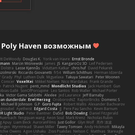
т Poly Haven возможным
ott DeWoody
Douglas K.
Yorik van Havre
Ernst Bronde
ttmann
Marcin Wiśniewski
James
JS
KangaroOz 3D
Leif Pedersen
 Dolstra
Lasse Kjønnås
Viduttam Katkar
chris huf
David Pekarek
zolmirski
Riccardo Giovanetti
fr54
William Schilthuis
Herman Idzerda
' Grady
Phyl
Luthien Dulk
Miguelaxa
Takuya Sawatari
Peter Moonen
Conicer
VoxelKei
Mikkel Nielsen
Nico Wardakas
Frank Grande
e
Patrick Nugent
penti_mmd
Mondlicht Studios
Jack Humbert
Gun
obias Gallé
SonOfPorcupine
Leo Santos
Rob Waller
Michael Porter
tka
Victor Gama Sabbithi
Alexlee
Jed Laurance
Jeff Barnaby
ean dunderdale
Erel Herzog
OroborosNZ
RaptorBricks
Domenic S
Michael B Johnson
G.P
Goro Fujita
Robert Wallis
Alexander Bachvarov
 gissubel
Ayetheist
Edgard Costa
JJ
Pere Pau Sancho
Kevin Barnum
R Light Studio
Peter Baintner
Da5id
Bob Dowling
Daniel Fitzgerald
Auerbach
fengquan wang
Aeon Soul
Mark Krenz
Nicholas Rubin
g Apuy
Liam Beck
AuroranFilms
Just Gollor
Glyn Wolf
亮作 淡波
dingen
WyrmHead
Shawn Miller
Tawny Tomsen
Andy Hickmott
Mikayla
itchie Owens
Agon Ushaku
Zisis Psalidas
Nelson C
Matthias
Stareagle