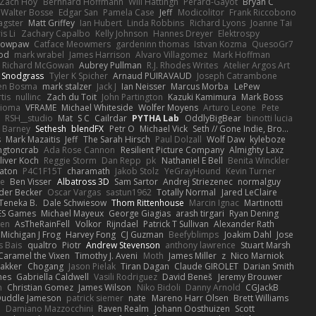
Zach Hoy
Bernhard Hoffmann
Will Hattingh
Perard-Gayot
Bryan C
Walter Bosse
Edgar San
Pamela Case
Jeff
Modicolitor
Frank Riccobono
gster
Matt Griffey
Ian Hubert
Linda Robbins
Richard Lyons
Joanne Tai
is Li
Zachary Capalbo
Kelly Johnson
Hannes Dreyer
Elektrospy
Snowpaw
Catface Meowmers
gardeninn thomas
Istvan Kozma
QuesoGr7
ood
mark wrabel
James Harrison
Alvaro Villagomez
Mark Hoffman
Richard McGowan
Aubrey Pullman
R.J. Rhodes Writes
Atelier Argos Art
 Snodgrass
Tyler K Spicher
Arnaud PUIRAVAUD
Joseph Catrambone
en Bosma
mark stalzer
Jack J
Ian Neisser
Marcus Morba
LePew
tis
nullinc
Zach du Toit
John Partington
Kazuki Kamimura
Mark Boss
Zioma
VFRAME
Michael Whiteside
Wolfer Moyens
Arturo Leone
Pete
RSH__studio
Mat
S C
Cailrdar
PYTHA Lab
OddlyBigBear
binotti lucia
Barney
Sethesh
blendFX
Petr O
Michael Vick
Seth // Gone Indie, Bro...
s
Mark Mazaitis
Jeff
The Sarah Hirsch
Paul Dolzall
Wolf Daw
kyleboze
ingtoncrab
Ada Rose Cannon
Resilient Picture Company
Almighty Laxz
liver Koch
Reggie Storm
Dan Repp
pk
Nathaniel E Bell
Benita Winckler
aton
P4C1F15T
charamath
Jakob Stolz
YeGrayHound
Kevin Turner
se
Ben Visser
Albatross 3D
Sam Sartor
Andrej Striezenec
normalguy
der Becker
Oscar Vargas
sastun1962
Totally Normal
Jared LeClaire
Teneka B.
Dale Schwiesow
Thom Rittenhouse
Marcin Ignac
Martinotti
ES Games
Michael Mayeux
George Giagias
arash tirgari
Ryan Dening
len
AsTheRainFell
Volkor
Rijndael
Patrick T Sullivan
Alexander Rath
Michigan J Frog
Harvey Fong
CJ Guzman
Beefyblimps
Joakim Dahl
Jose
s Bais
qualtro
Piotr
Andrew Stevenson
anthony lawrence
Stuart Marsh
Caramel the Vixen
Timothy J. Aveni
Moth
James Miller
z
Nico Marniok
akker
Chogang
Jason Pielak
Tiran Dagan
Claude GIROLET
Darian Smith
hes
Gabriella Caldwell
Vasili Rodriguez
David Beneš
Jeremy Brouwer
n
Christian Gomez
James Wilson
Niko Bidoli
Danny Arnold
CGJackB
uddle Jameson
patrick siemer
nate
Mareno Harr Olsen
Brett Williams
d
Damiano Mazzocchini
Raven Realm
Johann Oosthuizen
Scott