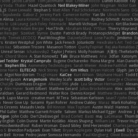
 Scott
Jacob Larson
Tom Jachmann
Max
Cristian Rocco
Daniel Raboldt
ray
y Yoda
Thater
Hazel Quantock
Neil Blakey-Milner
John Wagman
Victor Gan
_JS
Dave Liewald
Stephan S
Matt Allen
Paul Schicketanz
Norimichi Sano
DGa
an Sepulveda
Gabor Z
Jeremy Park
Cameron Keffer
Yan Shi
Ulrich Woehr
Chr
n Alinsa
Laura Kimmel
Timo Muraja
Tom Norman
Rodney Schmidt
Arioch 
to lo
Lök Leung
Jack Foley
fxtentacle
Marielli Vichique
Primaris
Kirt Blackw
nFung
Ben-Adam Berger
Hun73rdk
Abraham Mast
YYSSun
Thierry Mayrand
an Reisiger
SizeKivit
Stymie
Dustin
Patrick Brady
ProtanopicMidget
Brandon
edy
Tomek LECOCQ
Paul Mcloughlin
DaLivelyGhost
Lose Pacific
Jimikimo
B
rs
Kristen Westphal
Jon White
Jack Fenech
Jotunkottr
Hexdrake's Art
Ted Cur
os Vaz
Sébastien Tricoire
Masanori Tottori
QuirkyTopHat
ReJ aka Renaldas 
Unreal Sensei
tchaikovsky2
Taylor J Peters
Molly Footman
大重生-TheRebirth
on
Chord Shore
A. Stan Konowitz
Talii
Bruce Matthews
Aria
3dfan
Xatonym
ael Tedder
Krystal Camprubi
Eugene Ovcharenko
Fiona Margrie
Alan Daniel
lm
Stephen Ellis
Aximmetry Technologies
Sarah Wiener
Andrew Faithfull
well
Jose Nario
ELITECAD
Nick Storey
Ryan
Kim Vitkus
Bryan Halcott
Glyph
Jan O
ic
Algot Nordström
Trag1cHaze
KaiCee
Kurt Wilson
Stéphane Huart
Todd E
on Ferguson
Arrangemonk
Wesley Scafe
scott bilby
Victor
George e Chiane
Chul JIN
Dumbass Dragon
Alkaza1996
jAde
Lea Seidman Hernandez
Alexan
ey
Alex Hyner
Scott Gilbert
Matthew Gerard
Julius Brockelmann
Alex
sotiris
araldsen
Gerard Redmond
Walter Rice
Dennis Korpel
Matthew Stevens
PIXD
ack
Lupo Marcio
creative mart
M Tera
Sebastian Karlsson
Iaian7 / John Einse
a
Never Give Up
Sunamii
Ryan Rohrer
Andrew Oakley
Maraz
Mark Kohalmy
nis Circenis
Masashi Ueda
Bill Kinnon
Max Topham
Austin Walzl
Hannes
Ren
Phil Galler
Matthew Garnett-Frizelle
Saliven
Markus Michael Egger
Andrew
J
Kigon
John Cido
Der12teEisvogel
Brad Corlett
Basti
maj
LaCimaise
Thom B
y English
Colin Dunne
Martin Koťátko
Alexis Shuping
William Lee
Trevor Hug
Hoodwinkedfool
Ruben Vroman
David Sibley
Emil Herzenstiel
Charles Janso
eo S
Brendon Padjasek
Evan Tillett
Bryan Applegate
Dylan Hall
J Ewell
Dys
Q
an Bell
Xcrow
Pedro Javier Somoza Hernando
Paul Klingberg
Olivié Bouchar