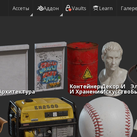
Ассеты
Аддон
Vaults
Learn
Галер
Контейнеры
Декор И
Э
Архитектура
И Хранение
Искусство
Б