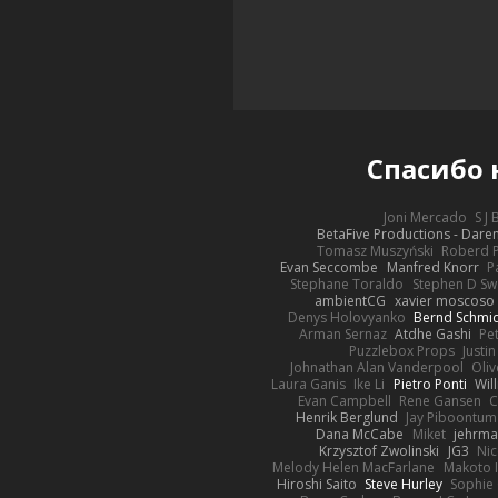
Спасибо
Joni Mercado
S J
BetaFive Productions - Dar
Tomasz Muszyński
Roberd 
Evan Seccombe
Manfred Knorr
P
Stephane Toraldo
Stephen D Sw
ambientCG
xavier moscoso
Denys Holovyanko
Bernd Schmi
Arman Sernaz
Atdhe Gashi
Pe
Puzzlebox Props
Justin
Johnathan Alan Vanderpool
Oliv
Laura Ganis
Ike Li
Pietro Ponti
Wil
Evan Campbell
Rene Gansen
C
Henrik Berglund
Jay Piboontum
Dana McCabe
Miket
jehrma
Krzysztof Zwolinski
JG3
Nic
Melody Helen MacFarlane
Makoto 
Hiroshi Saito
Steve Hurley
Sophie 