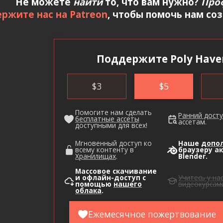
Не можете
найти
то, что вам нужно?
Про
ржите нас на Patreon
, чтобы помочь нам со
Поддержите Poly Have
$
3
$
5
Помогите нам сделать
Ранний дост
бесплатные ассеты
ассетам.
доступными для всех!
Мгновенный доступ ко
Наше
допо
всему контенту в
браузеру а
Хранилищах
.
Blender.
Массовое скачивание
и офлайн-доступ с
Учитесь у на
помощью
нашего
видеокурсам
облака
.
Ежемесячное пожертвование