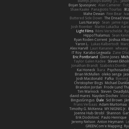
BunnyCyclops Bunny
J.C.
Jason
Bojan Spasojevic
Alan Camerer
Tob
Shaw Kaake
Panagiotis Tourlas
果冻
Mahe Dewan
Finn Bear
Iv
Buttered Side Down
The Dread Vixe
Luis Naranjo
Sean
jamie ngai 
Josh Roenker
Martin Lukačka
Aaro
Light Films
Rémi Verschelde
Ry
HippoThalamus
Sean Kenn
Ryan Roden-Corrent
Joshua Albe
Yaron L.
Lukas Kalbertodt
Marc
Alex Harvill
Lauri Kananen
wheany
IT Roy
Karabo Legwaila
Zane Ols
Eric Pontbriand
Glenn Jones
Mich
Taylor Galen Kadee
Steven Ekho
Jonathan Brandt
Szabolcs Dombi
Kai Honeck
Íkara
Psychosadist
Brian McMullen
oleko senga
Jas
Josh Macdonald
Pafka
Byeong 
Christopher Bogs
Michael Dunkl
Brandon Jordan
Frode Lund Th
Tim Warnock
Steven
Deadlybl
david mares
Nayden Dochev
Moir
BingusGringus
Dale
Sid Brown
Jā
Frans Verbaas
Adam Murtomaa
Timothy G. McKenna
MY.NIGNIG Jr.
Joenne Hub-Strobl
Shannon
Gar
Erik Dodolović
Paulo Henrique
Jeremy Nelson
Anton Heymann
L
GREENCom'e Mapping
Ry