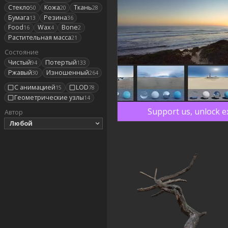
Стекло
Кожа
Ткань
50
20
28
Бумага
Резина
13
36
Food
Wax
Bone
16
4
2
Растительная масса
21
Состояние
Чистый
Потертый
94
133
Ржавый
Изношенный
30
264
С анимацией
LOD
15
78
Геометрические узлы
14
Support us, unlock e
Автор
Любой