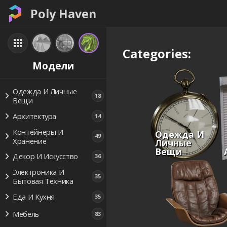
Poly Haven
Categories:
Модели
Одежда И Личные
18
Вещи
Архитектура
14
Контейнеры И
Одежда И
49
Хранение
Личные
Вещи
Декор И Искусство
36
Электроника И
35
Бытовая Техника
Еда И Кухня
35
Мебель
83