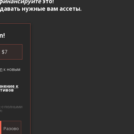
финансируйте
это!
здавать нужные вам ассеты.
n!
$
7
уп
к новым
лнение к
ктивов
с
с полными
и.
Разово