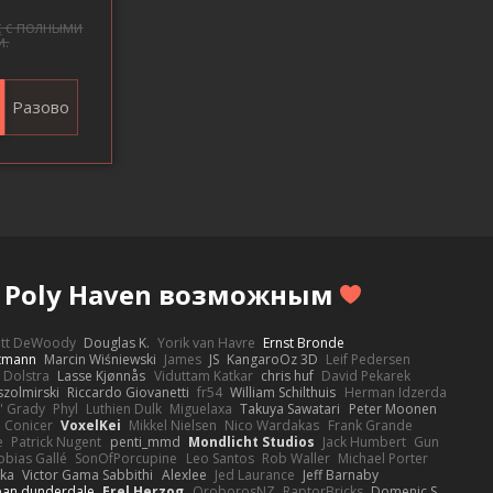
с
с полными
и.
Разово
т Poly Haven возможным
ott DeWoody
Douglas K.
Yorik van Havre
Ernst Bronde
ttmann
Marcin Wiśniewski
James
JS
KangaroOz 3D
Leif Pedersen
 Dolstra
Lasse Kjønnås
Viduttam Katkar
chris huf
David Pekarek
zolmirski
Riccardo Giovanetti
fr54
William Schilthuis
Herman Idzerda
' Grady
Phyl
Luthien Dulk
Miguelaxa
Takuya Sawatari
Peter Moonen
Conicer
VoxelKei
Mikkel Nielsen
Nico Wardakas
Frank Grande
e
Patrick Nugent
penti_mmd
Mondlicht Studios
Jack Humbert
Gun
obias Gallé
SonOfPorcupine
Leo Santos
Rob Waller
Michael Porter
tka
Victor Gama Sabbithi
Alexlee
Jed Laurance
Jeff Barnaby
ean dunderdale
Erel Herzog
OroborosNZ
RaptorBricks
Domenic S