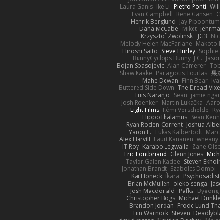
Laura Ganis
Ike Li
Pietro Ponti
Wil
Evan Campbell
Rene Gansen
C
Henrik Berglund
Jay Piboontum
Dana McCabe
Miket
jehrma
Krzysztof Zwolinski
JG3
Nic
Melody Helen MacFarlane
Makoto 
Hiroshi Saito
Steve Hurley
Sophie 
BunnyCyclops Bunny
J.C.
Jason
Bojan Spasojevic
Alan Camerer
Tob
Shaw Kaake
Panagiotis Tourlas
果冻
Mahe Dewan
Finn Bear
Iv
Buttered Side Down
The Dread Vixe
Luis Naranjo
Sean
jamie ngai 
Josh Roenker
Martin Lukačka
Aaro
Light Films
Rémi Verschelde
Ry
HippoThalamus
Sean Kenn
Ryan Roden-Corrent
Joshua Albe
Yaron L.
Lukas Kalbertodt
Marc
Alex Harvill
Lauri Kananen
wheany
IT Roy
Karabo Legwaila
Zane Ols
Eric Pontbriand
Glenn Jones
Mich
Taylor Galen Kadee
Steven Ekho
Jonathan Brandt
Szabolcs Dombi
Kai Honeck
Íkara
Psychosadist
Brian McMullen
oleko senga
Jas
Josh Macdonald
Pafka
Byeong 
Christopher Bogs
Michael Dunkl
Brandon Jordan
Frode Lund Th
Tim Warnock
Steven
Deadlybl