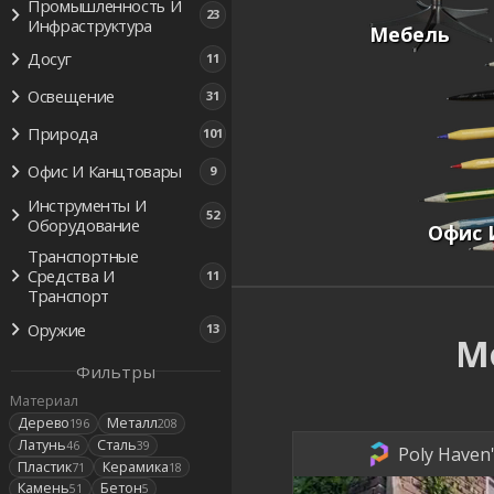
Промышленность И
23
Инфраструктура
Мебель
Досуг
11
Освещение
31
Природа
101
Офис И Канцтовары
9
Инструменты И
52
Оборудование
Офис 
Транспортные
Средства И
11
Транспорт
Оружие
13
М
Фильтры
Материал
Дерево
Металл
196
208
Латунь
Сталь
46
39
Poly Haven'
Пластик
Керамика
71
18
Камень
Бетон
51
5