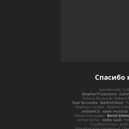
Спасибо
Joni Mercado
S J
BetaFive Productions - Dar
Tomasz Muszyński
Roberd 
Evan Seccombe
Manfred Knorr
P
Stephane Toraldo
Stephen D Sw
ambientCG
xavier moscoso
Denys Holovyanko
Bernd Schmi
Arman Sernaz
Atdhe Gashi
Pe
Puzzlebox Props
Justin
Johnathan Alan Vanderpool
Oliv