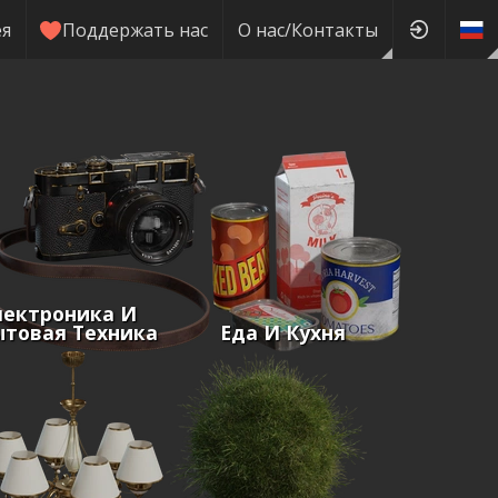
ея
Поддержать нас
О нас/Контакты
лектроника И
ытовая Техника
Еда И Кухня