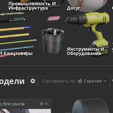
Промышленность И
Инфраструктура
Досуг
Инструменты И
И Канцтовары
Оборудование
одели
Горячие
Сортировать по:
s first course