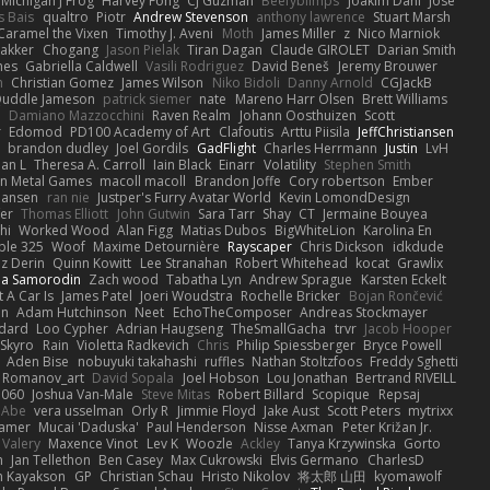
Michigan J Frog
Harvey Fong
CJ Guzman
Beefyblimps
Joakim Dahl
Jose
s Bais
qualtro
Piotr
Andrew Stevenson
anthony lawrence
Stuart Marsh
Caramel the Vixen
Timothy J. Aveni
Moth
James Miller
z
Nico Marniok
akker
Chogang
Jason Pielak
Tiran Dagan
Claude GIROLET
Darian Smith
hes
Gabriella Caldwell
Vasili Rodriguez
David Beneš
Jeremy Brouwer
n
Christian Gomez
James Wilson
Niko Bidoli
Danny Arnold
CGJackB
uddle Jameson
patrick siemer
nate
Mareno Harr Olsen
Brett Williams
d
Damiano Mazzocchini
Raven Realm
Johann Oosthuizen
Scott
r
Edomod
PD100 Academy of Art
Clafoutis
Arttu Piisila
JeffChristiansen
y
brandon dudley
Joel Gordils
GadFlight
Charles Herrmann
Justin
LvH
han L
Theresa A. Carroll
Iain Black
Einarr
Volatility
Stephen Smith
n Metal Games
macoll macoll
Brandon Joffe
Cory robertson
Ember
Hansen
ran nie
Justper's Furry Avatar World
Kevin LomondDesign
fer
Thomas Elliott
John Gutwin
Sara Tarr
Shay
CT
Jermaine Bouyea
hi
Worked Wood
Alan Figg
Matias Dubos
BigWhiteLion
Karolina En
ple 325
Woof
Maxime Detournière
Rayscaper
Chris Dickson
idkdude
z Derin
Quinn Kowitt
Lee Stranahan
Robert Whitehead
kocat
Grawlix
ha Samorodin
Zach wood
Tabatha Lyn
Andrew Sprague
Karsten Eckelt
 A Car Is
James Patel
Joeri Woudstra
Rochelle Bricker
Bojan Rončević
en
Adam Hutchinson
Neet
EchoTheComposer
Andreas Stockmayer
dard
Loo Cypher
Adrian Haugseng
TheSmallGacha
trvr
Jacob Hooper
Skyro
Rain
Violetta Radkevich
Chris
Philip Spiessberger
Bryce Powell
Aden Bise
nobuyuki takahashi
ruffles
Nathan Stoltzfoos
Freddy Sghetti
 Romanov_art
David Sopala
Joel Hobson
Lou Jonathan
Bertrand RIVEILL
1060
Joshua Van-Male
Steve Mitas
Robert Billard
Scopique
Repsaj
 Abe
vera usselman
Orly R
Jimmie Floyd
Jake Aust
Scott Peters
mytrixx
ramer
Mucai 'Daduska'
Paul Henderson
Nisse Axman
Peter Križan Jr.
Valery
Maxence Vinot
Lev K
Woozle
Ackley
Tanya Krzywinska
Gorto
n
Jan Tellethon
Ben Casey
Max Cukrowski
Elvis Germano
CharlesD
 Kayakson
GP
Christian Schau
Hristo Nikolov
将太郎 山田
kyomawolf