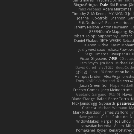
david mares
Nayden Dochev
Moir
BingusGringus
Dale
Sid Brown
Jā
Frans Verbaas
Adam Murtomaa
Timothy G. McKenna
MY.NIGNIG Jr.
Joenne Hub-Strobl
Shannon
Gar
Erik Dodolović
Paulo Henrique
Jeremy Nelson
Anton Heymann
L
GREENCom'e Mapping
Ry
Robert Tolppi: Support My Content
Daniel Phakos
SETH WEBER
Sebast
K Anon
Richie
Karim Moha
joshy west xoxo
Łukasz Pawłows
Sage Himeros
Sweeper3D
B
Victor Ghyssens
749R
CGauto
Liam Smyth
Jim Bob
Michael Lo
David Curiel
alec1025
BeepCode
성익 김
Piotr
JSR Production hous
Hampus Linden
Alex Vega
oresti
Tony
VolkEnVaderland
Raizzer47
Justin Green
Sof
Hope Hackett
Ernesto Gomez
Joep Meindertsma
Gaetano Gargano
민희 이
Flavio
BladedBadge
Rafael Perez-Torro
N
Nick Jainschigg
Siyouardi
passivest
Cocheta
Michael Witmann
Ma
Mark Richardson
James Stafford
J
dave garcia
Gaëlle Robardet-Ni
WidowMakes
Harper
Joe Lihou
sebastian heredia
Villem
Mili
Pomakenel
Ryder
Renart-Patreo