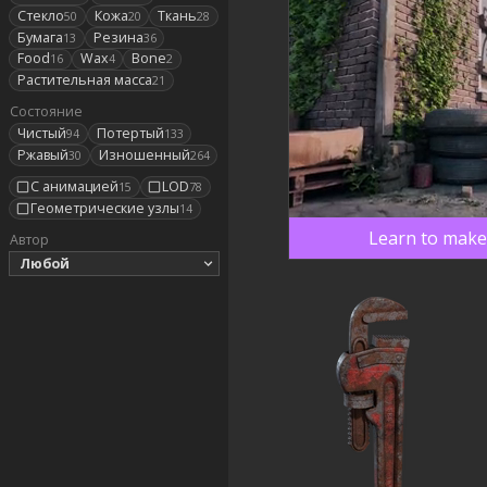
Стекло
Кожа
Ткань
50
20
28
Бумага
Резина
13
36
Food
Wax
Bone
16
4
2
Растительная масса
21
Состояние
Чистый
Потертый
94
133
Ржавый
Изношенный
30
264
С анимацией
LOD
15
78
Геометрические узлы
14
Learn to make 
Автор
Любой