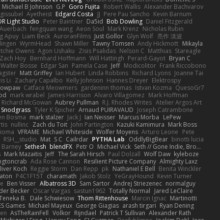
Michael B Johnson
G.P
Goro Fujita
Robert Wallis
Alexander Bachvarov
 gissubel
Ayetheist
Edgard Costa
JJ
Pere Pau Sancho
Kevin Barnum
R Light Studio
Peter Baintner
Da5id
Bob Dowling
Daniel Fitzgerald
Auerbach
fengquan wang
Aeon Soul
Mark Krenz
Nicholas Rubin
g Apuy
Liam Beck
AuroranFilms
Just Gollor
Glyn Wolf
亮作 淡波
dingen
WyrmHead
Shawn Miller
Tawny Tomsen
Andy Hickmott
Mikayla
itchie Owens
Agon Ushaku
Zisis Psalidas
Nelson C
Matthias
Stareagle
Zach Hoy
Bernhard Hoffmann
Will Hattingh
Perard-Gayot
Bryan C
Walter Bosse
Edgar San
Pamela Case
Jeff
Modicolitor
Frank Riccobono
gster
Matt Griffey
Ian Hubert
Linda Robbins
Richard Lyons
Joanne Tai
is Li
Zachary Capalbo
Kelly Johnson
Hannes Dreyer
Elektrospy
Snowpaw
Catface Meowmers
gardeninn thomas
Istvan Kozma
QuesoGr7
ood
mark wrabel
James Harrison
Alvaro Villagomez
Mark Hoffman
Richard McGowan
Aubrey Pullman
R.J. Rhodes Writes
Atelier Argos Art
 Snodgrass
Tyler K Spicher
Arnaud PUIRAVAUD
Joseph Catrambone
en Bosma
mark stalzer
Jack J
Ian Neisser
Marcus Morba
LePew
tis
nullinc
Zach du Toit
John Partington
Kazuki Kamimura
Mark Boss
Zioma
VFRAME
Michael Whiteside
Wolfer Moyens
Arturo Leone
Pete
RSH__studio
Mat
S C
Cailrdar
PYTHA Lab
OddlyBigBear
binotti lucia
Barney
Sethesh
blendFX
Petr O
Michael Vick
Seth // Gone Indie, Bro...
s
Mark Mazaitis
Jeff
The Sarah Hirsch
Paul Dolzall
Wolf Daw
kyleboze
ingtoncrab
Ada Rose Cannon
Resilient Picture Company
Almighty Laxz
liver Koch
Reggie Storm
Dan Repp
pk
Nathaniel E Bell
Benita Winckler
aton
P4C1F15T
charamath
Jakob Stolz
YeGrayHound
Kevin Turner
se
Ben Visser
Albatross 3D
Sam Sartor
Andrej Striezenec
normalguy
der Becker
Oscar Vargas
sastun1962
Totally Normal
Jared LeClaire
Teneka B.
Dale Schwiesow
Thom Rittenhouse
Marcin Ignac
Martinotti
ES Games
Michael Mayeux
George Giagias
arash tirgari
Ryan Dening
len
AsTheRainFell
Volkor
Rijndael
Patrick T Sullivan
Alexander Rath