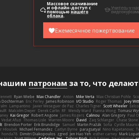
Массовое скачивание
и офлайн-доступ с
Учитесь у на
помощью
нашего
видеокурсам
облака
.
Ежемесячное пожертвование
 нашим
патронам
за то, что делаю
 Bennett
Ryan Wiebe
Max Chandler
Anton
Mike Verta
Max Christian Pohle
Sc
en Dochterman
Eric Perley
James Robinson
I/O Studio
Roger Thomas
Joey Wi
Palm
Lampantino
Javier Meseguer de Paz
Charles Tigner
Scott Wheeler
Eelco
aulR
Malcolm Dwyer
Derek Carlin
RF
Wendy Ward
Fianna Wong
Tomasz Wys
aney
Kai Gregor
Robert Angone
James Rogers
Calinou
Alan Gregory
Paul O
Vedat Afuzi
Thomas Lisle
Warren Moore
David
Zaq Schlanger
Chase Stone
dt
Brendon Porter
Erik Brundidge
Samuel
Martin Pražák
Sofia
Cyrille Mauric
tr Hloušek
Michael Fernandez
Caitlyn Byrne
paragsatyal
Nino Kapetanovic
T
honda78
Dimitri Diakopoulos
zgred
Jen Hao Yeh
esther carney
Mark Lopa
er Hotz
Scott Wilson
Cadalog, Inc.
Tobias Rösli
Rick Palmer
Neal Huston
s