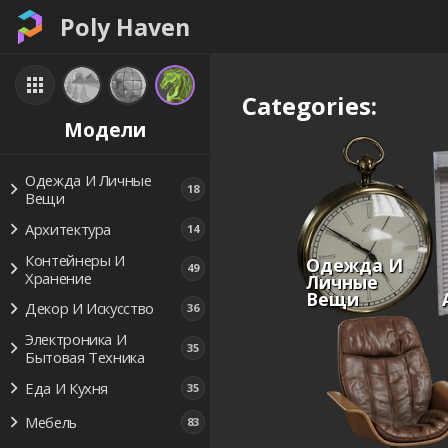
Poly Haven
Categories:
Модели
Одежда И Личные
18
Вещи
Архитектура
14
Контейнеры И
Одежда И
49
Хранение
Личные
Вещи
Декор И Искусство
36
Электроника И
35
Бытовая Техника
Еда И Кухня
35
Мебель
83