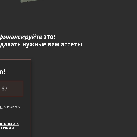
финансируйте
это!
здавать нужные вам ассеты.
n!
$
7
уп
к новым
лнение к
ктивов