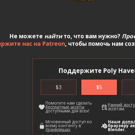
Не можете
найти
то, что вам нужно?
Про
ржите нас на Patreon
, чтобы помочь нам со
Поддержите Poly Have
$
3
$
5
Помогите нам сделать
Ранний дост
бесплатные ассеты
ассетам.
доступными для всех!
Мгновенный доступ ко
Наше
допо
всему контенту в
браузеру а
Хранилищах
.
Blender.