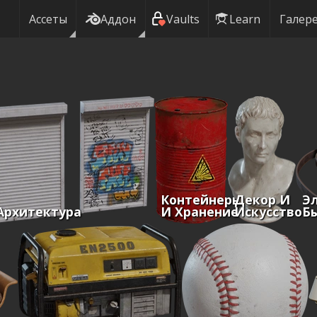
Ассеты
Аддон
Vaults
Learn
Галер
Контейнеры
Декор И
Э
Архитектура
И Хранение
Искусство
Б