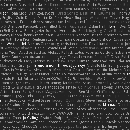
a
Never Give Up
Sunamii
Ryan Rohrer
Andrew Oakley
Maraz
Mark Kohalmy
nis Circenis
Masashi Ueda
Bill Kinnon
Max Topham
Austin Walzl
Hannes
Ren
Phil Galler
Matthew Garnett-Frizelle
Saliven
Markus Michael Egger
Andrew
J
Kigon
John Cido
Der12teEisvogel
Brad Corlett
Basti
maj
LaCimaise
Thom B
y English
Colin Dunne
Martin Koťátko
Alexis Shuping
William Lee
Trevor Hug
Hoodwinkedfool
Ruben Vroman
David Sibley
Emil Herzenstiel
Charles Janso
eo S
Brendon Padjasek
Evan Tillett
Bryan Applegate
Dylan Hall
J Ewell
Dys
Q
an Bell
Xcrow
Pedro Javier Somoza Hernando
Paul Klingberg
Olivié Bouchar
Randy Bloom
henrik rasmussen
Greenheart
Ransom Bergen
Andreas Wette
ian Witt
Tom Pike
Kenleung Leung
Enrique Gonzalez
Zack Bishop
Rouge gu
med
Weichnudel
Marcus Grennborg
christian cuttino
DaveHuman
juanito
Jo
ki
Anthony Dilmore
Daniel Schmid Leal
Steele
Nitrosimi96
ANonEMoose
Gu
runo Yudi
Daddios Studios
Aleksey Pollack
Lotus
Fabrizio Guidotti
Esbern 
s
Kevin Anderson
dusan tomas
Jegregg
Travis Lemieux
Philipp T
David Pulci
h
doctor25th
Larry Jenkins
sv
Andrew Lamb
Hamad
rendered_pixel
der_mi
Music
Ben Granger
Bruno Simon (Three.js Journey)
Michelle Ma
Ben
glassap
e
Dustin Pettegrew
Alessandro Mennonna
Onalist
Devin Martin
Mehmet Ogu
s picard
S Waugh
Arjen Plakke
Noah Kollmannsberger
Niko
Austin Root
Mis
Pablo Portal
Viktoriya
MisterBKWolf
שי יעקוב
DerHitsch
We Don't Know What
Sven Kröger
Dejvo
JRichardGaming
fatalmuffin
Sharp
movies byevan
Ayle
Todd KS
景琦 张景琦
trowelandspade
Phase
Colin Lohaus
atoves
Dan God
Artmachiner
Remy Ponso
Magnús Antonsson
Ben Milius
Griffin
rayhaan.3d
emnomi
おるす
Photini By Design
Jason Buier
AblazZe
Rom1
Serin Jameson
ar
sirdeadduke
Michael Sasse
Jackson Quinn Gray
Steve Teeps
Romanov_art
rco Vizcaino
Christoph Letmaier
LaMar Sharpe Jr
Gbromios
Minmax
Daniel
im Rodney
Len Govednik
Cédric Le van
Nate Borsch
alessandro Citro
Osamu
colas
wymo
Zoidrawzaton
Toby SWANSON
Jaime Jasso
Liam Cox
Joshua B
michael Chan
Jo Gylling
Braiden Dolph
たこーん
Austin Pierce
Willem Hörter
na Papadopoulos
SamBean
Sebastian Williams
igorrr
Daniel P
Nicole Manso
n
Kazo Kazo
Chuck CG
antonio palacios puertas
jack manzi
Bertinger
k
Tom