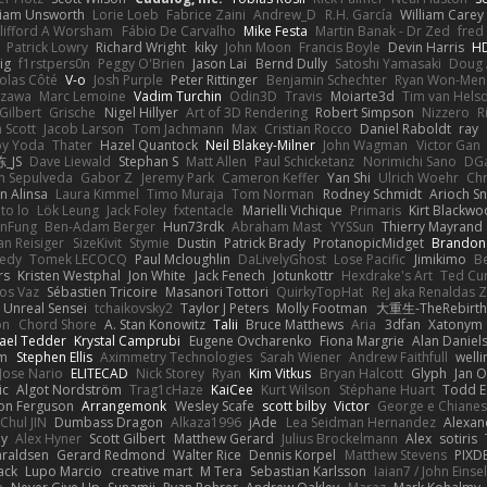
liam Unsworth
Lorie Loeb
Fabrice Zaini
Andrew_D
R.H. García
William Carey
lifford A Worsham
Fábio De Carvalho
Mike Festa
Martin Banak - Dr Zed
fred
Patrick Lowry
Richard Wright
kiky
John Moon
Francis Boyle
Devin Harris
HD
ig
f1rstpers0n
Peggy O'Brien
Jason Lai
Bernd Dully
Satoshi Yamasaki
Doug 
olas Côté
V-o
Josh Purple
Peter Rittinger
Benjamin Schechter
Ryan Won-Men
Izawa
Marc Lemoine
Vadim Turchin
Odin3D
Travis
Moiarte3d
Tim van Hels
Gilbert
Grische
Nigel Hillyer
Art of 3D Rendering
Robert Simpson
Nizzero
R
 Scott
Jacob Larson
Tom Jachmann
Max
Cristian Rocco
Daniel Raboldt
ray
y Yoda
Thater
Hazel Quantock
Neil Blakey-Milner
John Wagman
Victor Gan
_JS
Dave Liewald
Stephan S
Matt Allen
Paul Schicketanz
Norimichi Sano
DGa
an Sepulveda
Gabor Z
Jeremy Park
Cameron Keffer
Yan Shi
Ulrich Woehr
Chr
n Alinsa
Laura Kimmel
Timo Muraja
Tom Norman
Rodney Schmidt
Arioch 
to lo
Lök Leung
Jack Foley
fxtentacle
Marielli Vichique
Primaris
Kirt Blackw
nFung
Ben-Adam Berger
Hun73rdk
Abraham Mast
YYSSun
Thierry Mayrand
an Reisiger
SizeKivit
Stymie
Dustin
Patrick Brady
ProtanopicMidget
Brandon
edy
Tomek LECOCQ
Paul Mcloughlin
DaLivelyGhost
Lose Pacific
Jimikimo
B
rs
Kristen Westphal
Jon White
Jack Fenech
Jotunkottr
Hexdrake's Art
Ted Cur
os Vaz
Sébastien Tricoire
Masanori Tottori
QuirkyTopHat
ReJ aka Renaldas 
Unreal Sensei
tchaikovsky2
Taylor J Peters
Molly Footman
大重生-TheRebirth
on
Chord Shore
A. Stan Konowitz
Talii
Bruce Matthews
Aria
3dfan
Xatonym
ael Tedder
Krystal Camprubi
Eugene Ovcharenko
Fiona Margrie
Alan Daniel
lm
Stephen Ellis
Aximmetry Technologies
Sarah Wiener
Andrew Faithfull
well
Jose Nario
ELITECAD
Nick Storey
Ryan
Kim Vitkus
Bryan Halcott
Glyph
Jan O
ic
Algot Nordström
Trag1cHaze
KaiCee
Kurt Wilson
Stéphane Huart
Todd E
on Ferguson
Arrangemonk
Wesley Scafe
scott bilby
Victor
George e Chiane
Chul JIN
Dumbass Dragon
Alkaza1996
jAde
Lea Seidman Hernandez
Alexan
ey
Alex Hyner
Scott Gilbert
Matthew Gerard
Julius Brockelmann
Alex
sotiris
araldsen
Gerard Redmond
Walter Rice
Dennis Korpel
Matthew Stevens
PIXD
ack
Lupo Marcio
creative mart
M Tera
Sebastian Karlsson
Iaian7 / John Einse