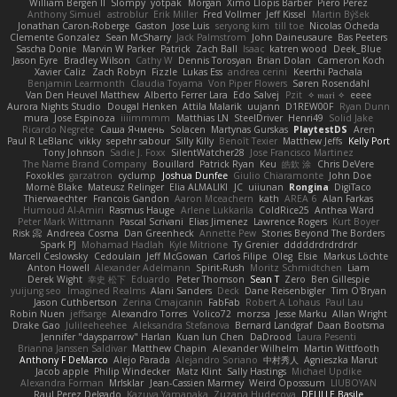
William Bergen II
Slompy
yotpak
Morgan
Ximo Llopis Barber
Piero Perez
Anthony Simuel
astroblur
Erik Miller
Fred Vollmer
Jeff Kissel
Martin Býšek
Jonathan Caron-Roberge
Gaston
Jose Luis
seryong kim
till toe
Nicolas Ocheda
Clemente Gonzalez
Sean McSharry
Jack Palmstrom
John Daineusaure
Bas Peeters
Sascha Donie
Marvin W Parker
Patrick
Zach Ball
Isaac
katren wood
Deek_Blue
Jason Eyre
Bradley Wilson
Cathy W
Dennis Torosyan
Brian Dolan
Cameron Koch
Xavier Caliz
Zach Robyn
Fizzle
Lukas Ess
andrea cerini
Keerthi Pachala
Benjamin Learmonth
Claudia Toyama
Von Piper Flowers
Søren Rosendahl
Van Den Heuvel Matthew
Alberto Ferrer Lara
Edo Salvej
Pzit
✧ 𝔪𝔞𝔯𝔦 ✧
eeee
Aurora Nights Studio
Dougal Henken
Attila Malarik
uujann
D1REW00F
Ryan Dunn
mura
Jose Espinoza
iiiimmmm
Matthias LN
SteelDriver
Henri49
Solid Jake
Ricardo Negrete
Саша Ячмень
Solacen
Martynas Gurskas
PlaytestDS
Aren
Paul R LeBlanc
vikky
sepehr sabour
Silly Killy
Benoît Texier
Matthew Jeffs
Kelly Port
Tony Johnson
Sadie J. Foxx
SilentWatcher28
Jose Francisco Martinez
The Name Brand Company
Bouillard
Patrick Ryan
Keu
皓欽 涂
Chris DeVere
Foxokles
garzatron
cyclump
Joshua Dunfee
Giulio Chiaramonte
John Doe
Mornè Blake
Mateusz Relinger
Elia ALMALIKI
JC
uiiunan
Rongina
DigiTaco
Thierwaechter
Francois Gandon
Aaron Mceachern
kath
AREA 6
Alan Farkas
Humoud Al-Amiri
Rasmus Hauge
Arlene Lukkarila
ColdRice25
Anthea Ward
Peter Mark Wittmann
Pascal Scrivani
Elias Jimenez
Lawrence Rogers
Kurt Boyer
Risk 📀
Andreea Cosma
Dan Greenheck
Annette Pew
Stories Beyond The Borders
Spark PJ
Mohamad Hadlah
Kyle Mitrione
Ty Grenier
dddddrdrdrdrdr
Marcell Ceslowsky
Cedoulain
Jeff McGowan
Carlos Filipe
Oleg
Elsie
Markus Löchte
Anton Howell
Alexander Adelmann
Spirit-Rush
Moritz Schmidtchen
Liam
Derek Wight
幸史 松下
Eduardo
Peter Thomson
Sean T
Zero
Ben Gillespie
yuijung seo
Imagined Realms
Alani Sanders
Deck
Dane Reisenbigler
Tim O'Bryan
Jason Cuthbertson
Zerina Cmajcanin
FabFab
Robert A Lohaus
Paul Lau
Robin Nuen
jeffsarge
Alexandro Torres
Volico72
morzsa
Jesse Marku
Allan Wright
Drake Gao
Julileeheehee
Aleksandra Stefanova
Bernard Landgraf
Daan Bootsma
Jennifer "daysparrow" Harlan
Kuan lun Chen
DaDrood
Laura Pesenti
Brianna Janssen Saldivar
Matthew Chapin
Alexander Wilhelm
Martin Wittfooth
Anthony F DeMarco
Alejo Parada
Alejandro Soriano
中村秀人
Agnieszka Marut
Jacob apple
Philip Windecker
Matz Klint
Sally Hastings
Michael Updike
Alexandra Forman
MrIsklar
Jean-Cassien Marmey
Weird Oposssum
LIUBOYAN
Raul Perez Delgado
Kazuya Yamanaka
Zuzana Hudecova
DELILLE Basile