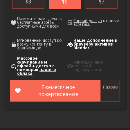
$
3
$
5
$
7
Помогите нам сделать
Ранний доступ
к новым
бесплатные ассеты
ассетам.
доступными для всех!
Мгновенный доступ ко
Наше
дополнение к
всему контенту в
браузеру активов
Хранилищах
.
Blender.
Массовое
скачивание и
Учитесь у нас
с
офлайн-доступ с
полными
помощью
нашего
видеокурсами.
облака
.
Ежемесячное
Разово
пожертвование