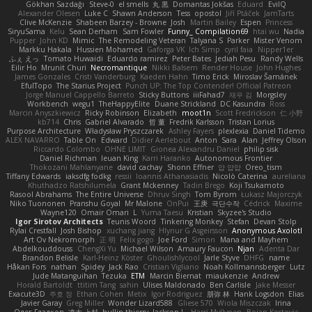
Gökhan Sazdağı
Steve-0
el smells
丸 黒
Domantas Jokšas
Eduard
EvilQ
Alexander Olesen
Luke C
Shawn Anderson
Tess
opostol
Jiří Ptáček
JamTarts
Clive McKenzie
Shabeen Barzey - Browne
Josh
Martin Bailey
Espen
Princess
SiryuSama
Kelu
Sean Derham
Sam Fowler
Funny_ Compilation69
htai wu
Nadia
Pupper
John KD
Mimic
The Remodeling Veteran
Talyana S
Parker
Mister Venom
Markku Hakala
Hussien Mohamed
Gaforga VK
Ich Simp
cyril faia
Nipper1er
ふぇ えっ
Tomato Huwaidi
Eduardo ramirez
Peter Bates
Jediah Pesu
Randy Wells
Eilir Ho
Mrunit Churi
Necromantique
Nikki Balsem
Render House
John Hughes
James Gonzales
Cristi Vanderburg
Kaeden Hahn
Timo Erick
Miroslav Šamánek
EfulTopo
The Starius Project
Punch UP: The Top Contender! Official Patreon
Jorge Manuel Cappello Barreto
Sticky Buttons
iiiFahad7
재우 김
Morgsley
Workbench
wegu1
TheHappyElite
Duane Strickland
DC Kasundra
Ross
Marcin Anyszkiewicz
Ricky Robinson
Elizabeth
moot1n
Scott Fredrickson
仁 小野
kb714
Chris
Gabriel Alvarado
哲 董
Fredrik Karlsson
Tristan Lorius
Purpose Architecture
Władysław Pryszczarek
Ashley Fayers
plexlexia
Daniel Tidemo
ALEX NAVARRO
Table On
Edward
Didier Aerlebout
Anton
Sara
Alan
Jeffrey Olson
Riccardo Colombo
OHNE LIMIT
Gionea Alexandru Daniel
philip sisk
Daniel Richman
Ieuan King
Karri Haranko
Autonomous Frontier
Thokozani Mahlanyane
david cachay
Shonn Effner
얍 얍얍
Oreo_tism
Tiffany Edwards
iaksdfg fodkg
ressii
Ioannis Athanasiadis
Nicolò Caterina
aureliana
Khuthadzo Ratshilumela
Grant Mckenney
Tadin Brego
Koji Tsukamoto
Rasool Abrahams
The Entire Universe
Dhruv Singh
Tom Byrom
Łukasz Majorczyk
Niko Tuononen
Pranshu Goyal
Mr Malone
OnPui
王庚
극단수작
Cédrick
Maxime
Wayne120
Omair Omari
L
Yuma Taesu
Kristian
Skyzee's Studio
Igor Sirotov Architects
Teunis Woord
Tinkering Monkey
Stefan
Devan Stolp
Rylai Crestfall
Josh Bishop
xuchang jiang
Hlynur G Asgeirsson
Anonymous Axolotl
Art Ov Nekromorph
正 明
Felix gogo
Joe Ford
Simon
Mana and Mayhem
Abdelkouddouss
ChengXi Yu
Michael Wilson
Amaury Faucon
Njan
Adenta Dar
Brandon Belisle
Karl-Heinz Köster
Ghoulishlycool
Jarle Styve
DHFG
name
Håkan Fors
nathan
Spidey
Jack Rao
Cristian Vigliano
Noah Kollmannsberger
Lutz
Jude Matanguihan
Tezuka
ETM
Marcin Biernat
miaukenzie
Andrew
Horald Bartoldt
ttitim Tang
sahin
Ulises Maldonado
Ben Carlisle
Jake Messer
Exacute3D
주호 정
Ethan Cohen
Metix
Igor Rodriguez
朋弥 林
Hank Logsdon
Elias
Javier Garay
Greg Miller
Wonder Lizard588
Gliese 570
Wiola Miszczak
Irina
Олег Гладков
凌太 上村
hullin thierry
Jackson L.
Harri Myllynen
Bojan Kostovic