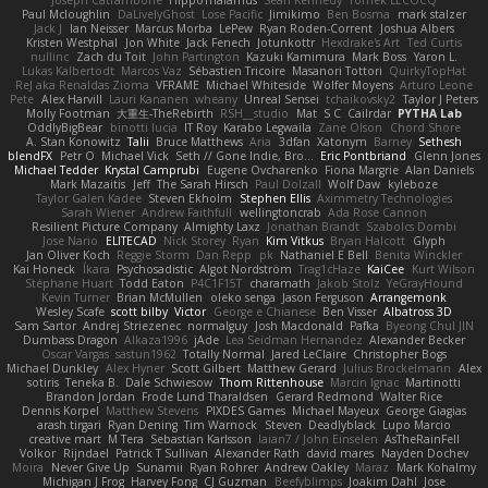
Paul Mcloughlin
DaLivelyGhost
Lose Pacific
Jimikimo
Ben Bosma
mark stalzer
Jack J
Ian Neisser
Marcus Morba
LePew
Ryan Roden-Corrent
Joshua Albers
Kristen Westphal
Jon White
Jack Fenech
Jotunkottr
Hexdrake's Art
Ted Curtis
nullinc
Zach du Toit
John Partington
Kazuki Kamimura
Mark Boss
Yaron L.
Lukas Kalbertodt
Marcos Vaz
Sébastien Tricoire
Masanori Tottori
QuirkyTopHat
ReJ aka Renaldas Zioma
VFRAME
Michael Whiteside
Wolfer Moyens
Arturo Leone
Pete
Alex Harvill
Lauri Kananen
wheany
Unreal Sensei
tchaikovsky2
Taylor J Peters
Molly Footman
大重生-TheRebirth
RSH__studio
Mat
S C
Cailrdar
PYTHA Lab
OddlyBigBear
binotti lucia
IT Roy
Karabo Legwaila
Zane Olson
Chord Shore
A. Stan Konowitz
Talii
Bruce Matthews
Aria
3dfan
Xatonym
Barney
Sethesh
blendFX
Petr O
Michael Vick
Seth // Gone Indie, Bro...
Eric Pontbriand
Glenn Jones
Michael Tedder
Krystal Camprubi
Eugene Ovcharenko
Fiona Margrie
Alan Daniels
Mark Mazaitis
Jeff
The Sarah Hirsch
Paul Dolzall
Wolf Daw
kyleboze
Taylor Galen Kadee
Steven Ekholm
Stephen Ellis
Aximmetry Technologies
Sarah Wiener
Andrew Faithfull
wellingtoncrab
Ada Rose Cannon
Resilient Picture Company
Almighty Laxz
Jonathan Brandt
Szabolcs Dombi
Jose Nario
ELITECAD
Nick Storey
Ryan
Kim Vitkus
Bryan Halcott
Glyph
Jan Oliver Koch
Reggie Storm
Dan Repp
pk
Nathaniel E Bell
Benita Winckler
Kai Honeck
Íkara
Psychosadistic
Algot Nordström
Trag1cHaze
KaiCee
Kurt Wilson
Stéphane Huart
Todd Eaton
P4C1F15T
charamath
Jakob Stolz
YeGrayHound
Kevin Turner
Brian McMullen
oleko senga
Jason Ferguson
Arrangemonk
Wesley Scafe
scott bilby
Victor
George e Chianese
Ben Visser
Albatross 3D
Sam Sartor
Andrej Striezenec
normalguy
Josh Macdonald
Pafka
Byeong Chul JIN
Dumbass Dragon
Alkaza1996
jAde
Lea Seidman Hernandez
Alexander Becker
Oscar Vargas
sastun1962
Totally Normal
Jared LeClaire
Christopher Bogs
Michael Dunkley
Alex Hyner
Scott Gilbert
Matthew Gerard
Julius Brockelmann
Alex
sotiris
Teneka B.
Dale Schwiesow
Thom Rittenhouse
Marcin Ignac
Martinotti
Brandon Jordan
Frode Lund Tharaldsen
Gerard Redmond
Walter Rice
Dennis Korpel
Matthew Stevens
PIXDES Games
Michael Mayeux
George Giagias
arash tirgari
Ryan Dening
Tim Warnock
Steven
Deadlyblack
Lupo Marcio
creative mart
M Tera
Sebastian Karlsson
Iaian7 / John Einselen
AsTheRainFell
Volkor
Rijndael
Patrick T Sullivan
Alexander Rath
david mares
Nayden Dochev
Moira
Never Give Up
Sunamii
Ryan Rohrer
Andrew Oakley
Maraz
Mark Kohalmy
Michigan J Frog
Harvey Fong
CJ Guzman
Beefyblimps
Joakim Dahl
Jose