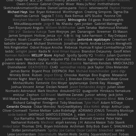
Owen Connor
Gabriel Chvyrev
Wixer
Wasu Ju'Nior
mrthethatone
SketchedAnimationStudios
Daniel Larios-parra
Pablo
selvinsworld
Payton Heniser
Michael Hays
Vae
Bryan Kirkwood
Worthington
Creating Simpires
Sigma Eta
Matthias Carrick
Sagida T
Eddy
Raik Remus
APS Studio
Yvonne Ott
Menyhárt Marcell
Matthew Lowery
MrIncognito
Ed garas
Realmwrights
MikusMasquerade
jorge R
Ns
Khaidu
ryan jordan
Gabriel Malmgren
Dan Bojorquez Angulo
Williem McWhorter
Liam Tanaka
Mahmoud Khetabi
יניב חלה
Sladana Vukoja
Tom Weijnjes
jen
Danarogon
Streemer
Eli Mason
James Simpson
Hollow_Jenza
eje
지환 이
log
luke harrison
C
Ray Delapaz
Dmytro
Noah Couallier
Character34
indiiglo
Javlonbek rajabbayev
Crewman 47
Isabelle Lamarque
Michael Shimniok
Jonathan Harris
Andrea Lorenzo Mereghetti
Nils Ringlstetter
Osbiel Roque Arocha
Rebecca
Humza R Iqbal CombatNinja1269
laddc
sellig64
Javier
Radix N
Ariel Ilmari Kajava
Brandon DeLauney
Geoff Allen
Kamran Kadirov
MELUIP Store
Alpha3
Spotty Spotty YQ
TrixMix
Julian Quintero
julian reyes
Nareon
claytpn
Alquiler PS5
Era Rerza
bjgrimoari
Caleb Mcmullen
giovanni varani
Mackenzie
KuroShi
michael sierra
Nameless Renders
MMDCRAZED
DivineXavier
DEATHSTEED
Cli4D
vamsidhar reddy
Jack Taylor
Olov Melander
James Barrie
Bryant Price
DEEPNOX
Pen
Michael Koschmieder
pato dlgv
Wrinkly Blink
Ruben
Jesper Elling
Onooka
Kseniya
Boo Bugless
Mesaland
Winter Night
Mert İyiiz
forrobloxdev
J. Brendan Elmore
Octavia's Mesh Grove
MinhazMurks
Fxntxnile
Eric Moyer
qaylanuraya
Derek Ray
Waaagghh
Joshua Vincent
Amar
Declan Newell
Javier Fernández Alegre
julian silver
Nomadic Astronaut
Mark Vecchio
dosuken0122
quagootle
Hirokazu Yamakura
enitzur
Zephon
Gil Bruvel
Matthew Zaneski
junior
whitey
Jack John
Will Makes Beats
SupremeAhegao
nori
Marlise Launstein
Vesperal Mind
Milk Crate
Richard Gallagher
Firelegend
Toby Meadows
Tyler Huff
Adam N'Diaye
Gerardo Orozco
Oskar Mendez
NoGreatMystery
Bike Kefeli
shiipi
Arthur Lops
Oliver Cromwell
Tomer Meltser
Luke Ridehalgh
ADRIANO JONUS
Timothy Montoya
soda basket
SANTIAGO SANTOS ESTRADA
j_ edak
Josue Uribe
Anton Rubets
Gui Ramalho
Noah Patterson
Jomenikia
Bennett Greene
Peter Hale
Nathaniel Roberts
Mechrot
elijah kenney
J H
Astone Massie
Tobi Staerk
milad tatar
Thomas
DHL
Bryan Intindola
Archman
Billy Bob
Evan C
SHALIWA233
Stefan Jammertzheim
SpiSlu
Joe Carlos
Oscar Castillo
bleached
senko
Lasse Leonhardsen
3darchstuffs
Martin Wells
Skittlq
SquareIsNotCool
Tobias