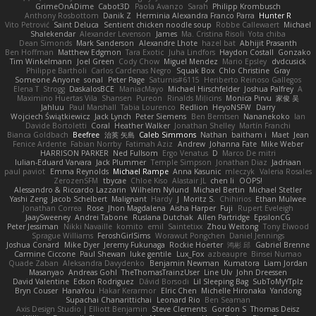
GrimeOnADime
Cabot3D
Paola Avanzo
Sarah
Philipp Krombusch
Anthony Rosbottom
Danik Z
Herminia Alexandra Franco Parra
Hunter R
Vito Petrović
Saint Deluca
Sentient chicken noodle soup
Robbe Callewaert
Michael
Shalekendar
Alexander Levenson
James
Ma. Cristina Risoli
Yota chiba
Dean Simonds
Mark Sanderson
Alexandre Lhote
hazel bat
Abhijit Prasanth
Ben Hoffman
Matthew Edgmon
Tara Exotic
Juha Lindfors
Haydon Costall
Gonzako
Tim Winkelmann
Joel Green
Cody Chow
Miguel Mendez
Mario Epsley
dvdcusick
Philippe Bartholi
Carlos Cardenas Negro
Squak Box
Chlo Christine
Gray
Someone Anyone
sonal
Peter Page
Saturnis#6115
Heriberto Reinoso Gallegos
Elena T
Strogg
DaskalosBCE
ManiacMayo
Michael Hirschfelder
Joshua Palfrey
A
Maximino Huertas Vila
Shansen
Pureon
Rinalds Miļicins
Monica Pirvu
家俊 吴
Jahluu
Paul Marshall
Tabia Lourenco
Redlion
HeyoNSFW
Darry
Wojciech Świątkiewicz
Jack Lynch
Peter Siemens
Ben Berntsen
Nananekoko
Ian
Davide Bortoletti
Coral
Heather Walker
Jonathan Shelley
Martín Franchi
Bianca Goldbach
Beefree
治英 矢島
Caleb Simmons
Nathan
baitham i
Maet
Jean
Fenice Ardente
Fabian Norrby
Fatimah Aziz
Andrew
Johanna Fate
Mike Weber
HARRISON PARKER
Ned Fullsom
Ergo Venatus
D
Marco De mitri
Iulian-Eduard Varvara
Jack Plummer
Temple Simpson
Jonathan Diaz
Jadriaan
paul paviot
Emma Reynolds
Michael Rampe
Anna Kasunic
mleczyk
Valeria Rosales
ZerozenSFM
tbycae
Chloe Kiso
Alastair JL
chen li
OOPS!
Alessandro & Riccardo Lazzarin
Wilhelm Nylund
Michael Bertin
Michael Stetler
Yashi Zeng
Jacob Schelbert
Malignant
Hardy
J
Moritz S.
Chihirios
Ethan Mulwee
Jonathan Correa
Rose
Jhon Magdalena
Aisha Harper
Fuji
Rupert Eveleigh
JaaySweeney
Andrei Tabone
Ruslana Dutchak
Allen Partridge
EpsilonCG
Peter Jessiman
Nikki Navaille
komito
emil
Saintetixx
Zhou Weitong
Tony Elwood
Sprague Williams
FeroshGirlSims
Worawut Pongchen
Daniel Jennings
Joshua Conard
Mike Dyer
Jeremy Fukunaga
Rockie Hoerter
鸿彬 邱
Gabriel Brenne
Carmine Ciccone
Paul Shewan
luke gentile
Lux_Fox
azbeaupre
Binsei Numao
Quade Zaban
Aleksandra Davydenko
Benjamin Newman
Kumatora
Liam Jordan
Masanyao
Andreas Gohl
TheThomasTrainzUser
Line Ulv
John Dreessen
David Valentine
Edson Rodriguez
Dávid Borsodi
Lil Sleeping Bag
SubToMyYTplz
Bryn Couser
HanaYou
Hakar Kerarmor
Elric Chen
Michelle Hironaka
Yandong
Supachai Chanarittichai
Leonard Rio
Ben Seaman
Axis Design Studio | Elliott Benjamin
Steve Clements
Gordon S
Thomas Deisz