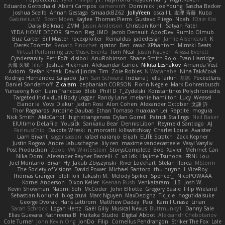
Eduardo Gottschald
Abeni Campos
cameronfr
Dominick
Joe Young
Sascha Becker
Joshua Scelfo
Annah Gestaga
SmaackBZ62
JollyYeen
oscall L
友理 斉藤
Kuba
Gabrielius M
Scott Moen
Kaylee
Thomas Pierro
Gustavo Pliego
Noah
Юлія Кізі
Daisy Belknap
ZMM
Jason Anderson
Christian Kohli
Satyan Patel
YEDA HOME DECOR
Simon
Reg_LMO
Jacob Denault
ApocDev
Rumlo Olmub
Buz Carter
Bill Master
rpcexploiter
Reinaldus
jadedesign
Jamie Arseneault
K
Derek Toombs
Renato Pinochet
qrator
Ben
cawc
XPhantom
Mimski Beats
Virtual Performing Live Music Events
Tom Neal
Jason Nguyen
Alyssa Everett
Cyndersanity
Petr Fořt
disiboi
AnuRobinson
Shane Smith-Rojo
Evan Harridge
大海 久我
lilith
Joshua Hickman
Aleksandar Caricic
Nikita Leshakov
Amanda Vest
Axiom
Stefan Knaak
David Jindra
Tim
Zoie Robles
N Watanabe
Nina Takáčová
Rodrigo Hernández Salgado
Jan
Sari Schwarz
Indiana J
ella larkin
基德
Pocketfans
Daniel Sonderhoff
Zicalam
zephaniah CORSON
Florin Negele
Mark Dohrenbusch
Yunseong Noh
Liam Trancoso
Blob
Phill D
T_Zydelski
Konstantinos Polychroniadis
Targeted Individual Body Logger
Randy Lane
melanie hamilton
Lucy
Weasel
Elanor la
Vova Diakur
Jaden Rosi
Alon Cohen
Alexander October
文謙 許
Thor Ragnaros
Antoine Daubas
Ethan Tomaso
huaxuan Lei
Raptite
mogura
Nick Smith
AMcCarroll
high strangeness
Dylan Gorrell
Patrick Stallings
Neil Baker
ElUltimo DeLaFila
Yousick
Sankaku Bear
Dennis Libon
Reymeld Santiago
AJ
FacinusChip
Dakota Wreski
n_morcatti
killswitchkay
Charles Louie
Avaister
Liam Bryant
sagar sasson
rafael naranjo
Elijah
ELITE Scratch
Zack Kepner
Justin Rogow
Andre Labuschagne
lily ren
maxime vandecasteele
Vasyl Vasyliv
Post Production
Zbob
VW Winterstein
StorysComplete
Bob
Xavier
Mehmet Can
Nika Domi
Alexander Rayner-Barcelli
C
xd Idk
Hajime Tsunoda
FRNL Lou
Joel Montano
Bryan Hy
Jakub Zbyszynski
River Lockhart
Stefan Florea
MStorm
The Society of Visions
David Power
Michael Santoro
thu huynh
I_ViceRoy
Thomas Granger
bloli loli
Takashi M.
Melody Spiker
Spencer_
NicoPOWAAA
Kornel Anderson
Dixon Keller
Keenan Rush
Venkataram
LLB
Josh W.
Kevin Showman
Naomi Soh
McCoder
John Elliotte
Gregory Basile
Filip Wieland
Sebastian Norlund
blog cruvi
Marc Nguyen
MaxDezignz
Tic_cle
nogutidaisuke
George Dvorak
Haris Lattirom
Matthew Daday
Paul
Kamil Uriasz
Lirian
Sarah Schrock
Logan Hertz
Gaël Gilly
Musical Nexus
Buttmunky1
Danny Sale
Elias Guevara
Kathreena B
Huitaka Studio
Digital Abbot
Aleksandr Chebotariov
Cole Turner
John Kevin Ong
JonDo
Filip
Cornellus Pendrahgon
Striker The Fox
Lale