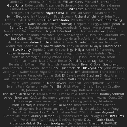
Fabrice Zaini
Andrew_D
R.H. García
William Carey
Michael B Johnson
G.P
Goro Fujita
Robert Wallis
Alexander Bachvarov
Evan Campbell
Rene Gansen
Clifford A Worsham
Fábio De Carvalho
Mike Festa
Martin Banak - Dr Zed
fred gissubel
Ayetheist
Edgard Costa
JJ
Pere Pau Sancho
Kevin Barnum
Henrik Berglund
Jay Piboontum
Patrick Lowry
Richard Wright
kiky
John Moon
Francis Boyle
Devin Harris
HDR Light Studio
Peter Baintner
Da5id
Bob Dowling
Daniel Fitzgerald
Dana McCabe
Miket
jehrmaig
f1rstpers0n
Peggy O'Brien
Jason Lai
Bernd Dully
Satoshi Yamasaki
Doug Auerbach
fengquan wang
Aeon Soul
Mark Krenz
Nicholas Rubin
Krzysztof Zwolinski
JG3
Nicolas Côté
V-o
Josh Purple
Peter Rittinger
Benjamin Schechter
Ryan Won-Meng Apuy
Liam Beck
AuroranFilms
Just Gollor
Glyn Wolf
亮作 淡波
Melody Helen MacFarlane
Makoto Izawa
Marc Lemoine
Vadim Turchin
Odin3D
Travis
Moiarte3d
Tim van Helsdingen
WyrmHead
Shawn Miller
Tawny Tomsen
Andy Hickmott
Mikayla
Hiroshi Saito
Steve Hurley
Sophie Gilbert
Grische
Nigel Hillyer
Art of 3D Rendering
Robert Simpson
Nizzero
Ritchie Owens
Agon Ushaku
Zisis Psalidas
Nelson C
Matthias
Stareagle
BunnyCyclops Bunny
J.C.
Jason Scott
Jacob Larson
Tom Jachmann
Max
Cristian Rocco
Daniel Raboldt
ray
Zach Hoy
Bernhard Hoffmann
Will Hattingh
Perard-Gayot
Bryan C
Bojan Spasojevic
Alan Camerer
Toby Yoda
Thater
Hazel Quantock
Neil Blakey-Milner
John Wagman
Victor Gan
Walter Bosse
Edgar San
Pamela Case
Jeff
Modicolitor
Frank Riccobono
Shaw Kaake
Panagiotis Tourlas
果冻_JS
Dave Liewald
Stephan S
Matt Allen
Paul Schicketanz
Norimichi Sano
DGagster
Matt Griffey
Ian Hubert
Linda Robbins
Richard Lyons
Joanne Tai
Mahe Dewan
Finn Bear
Ivan Sepulveda
Gabor Z
Jeremy Park
Cameron Keffer
Yan Shi
Ulrich Woehr
Chris Li
Zachary Capalbo
Kelly Johnson
Hannes Dreyer
Elektrospy
Buttered Side Down
The Dread Vixen Alinsa
Laura Kimmel
Timo Muraja
Tom Norman
Rodney Schmidt
Arioch Snowpaw
Catface Meowmers
gardeninn thomas
Istvan Kozma
QuesoGr7
Luis Naranjo
Sean
jamie ngai to lo
Lök Leung
Jack Foley
fxtentacle
Marielli Vichique
Primaris
Kirt Blackwood
mark wrabel
James Harrison
Alvaro Villagomez
Mark Hoffman
Josh Roenker
Martin Lukačka
AaronFung
Ben-Adam Berger
Hun73rdk
Abraham Mast
YYSSun
Thierry Mayrand
Richard McGowan
Aubrey Pullman
R.J. Rhodes Writes
Atelier Argos Art
Light Films
Rémi Verschelde
Ryan Reisiger
SizeKivit
Stymie
Dustin
Patrick Brady
ProtanopicMidget
Brandon Snodgrass
Tyler K Spicher
Arnaud PUIRAVAUD
Joseph Catrambone
HippoThalamus
Sean Kennedy
Tomek LECOCQ