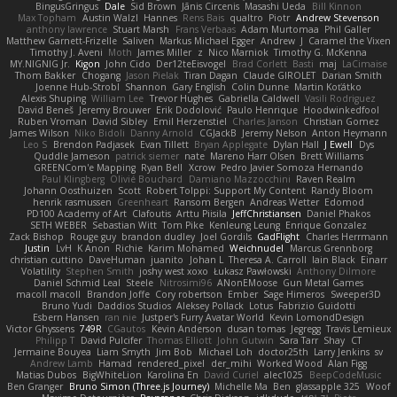
BingusGringus
Dale
Sid Brown
Jānis Circenis
Masashi Ueda
Bill Kinnon
Max Topham
Austin Walzl
Hannes
Rens Bais
qualtro
Piotr
Andrew Stevenson
anthony lawrence
Stuart Marsh
Frans Verbaas
Adam Murtomaa
Phil Galler
Matthew Garnett-Frizelle
Saliven
Markus Michael Egger
Andrew
J
Caramel the Vixen
Timothy J. Aveni
Moth
James Miller
z
Nico Marniok
Timothy G. McKenna
MY.NIGNIG Jr.
Kigon
John Cido
Der12teEisvogel
Brad Corlett
Basti
maj
LaCimaise
Thom Bakker
Chogang
Jason Pielak
Tiran Dagan
Claude GIROLET
Darian Smith
Joenne Hub-Strobl
Shannon
Gary English
Colin Dunne
Martin Koťátko
Alexis Shuping
William Lee
Trevor Hughes
Gabriella Caldwell
Vasili Rodriguez
David Beneš
Jeremy Brouwer
Erik Dodolović
Paulo Henrique
Hoodwinkedfool
Ruben Vroman
David Sibley
Emil Herzenstiel
Charles Janson
Christian Gomez
James Wilson
Niko Bidoli
Danny Arnold
CGJackB
Jeremy Nelson
Anton Heymann
Leo S
Brendon Padjasek
Evan Tillett
Bryan Applegate
Dylan Hall
J Ewell
Dys
Quddle Jameson
patrick siemer
nate
Mareno Harr Olsen
Brett Williams
GREENCom'e Mapping
Ryan Bell
Xcrow
Pedro Javier Somoza Hernando
Paul Klingberg
Olivié Bouchard
Damiano Mazzocchini
Raven Realm
Johann Oosthuizen
Scott
Robert Tolppi: Support My Content
Randy Bloom
henrik rasmussen
Greenheart
Ransom Bergen
Andreas Wetter
Edomod
PD100 Academy of Art
Clafoutis
Arttu Piisila
JeffChristiansen
Daniel Phakos
SETH WEBER
Sebastian Witt
Tom Pike
Kenleung Leung
Enrique Gonzalez
Zack Bishop
Rouge guy
brandon dudley
Joel Gordils
GadFlight
Charles Herrmann
Justin
LvH
K Anon
Richie
Karim Mohamed
Weichnudel
Marcus Grennborg
christian cuttino
DaveHuman
juanito
Johan L
Theresa A. Carroll
Iain Black
Einarr
Volatility
Stephen Smith
joshy west xoxo
Łukasz Pawłowski
Anthony Dilmore
Daniel Schmid Leal
Steele
Nitrosimi96
ANonEMoose
Gun Metal Games
macoll macoll
Brandon Joffe
Cory robertson
Ember
Sage Himeros
Sweeper3D
Bruno Yudi
Daddios Studios
Aleksey Pollack
Lotus
Fabrizio Guidotti
Esbern Hansen
ran nie
Justper's Furry Avatar World
Kevin LomondDesign
Victor Ghyssens
749R
CGautos
Kevin Anderson
dusan tomas
Jegregg
Travis Lemieux
Philipp T
David Pulcifer
Thomas Elliott
John Gutwin
Sara Tarr
Shay
CT
Jermaine Bouyea
Liam Smyth
Jim Bob
Michael Loh
doctor25th
Larry Jenkins
sv
Andrew Lamb
Hamad
rendered_pixel
der_mihi
Worked Wood
Alan Figg
Matias Dubos
BigWhiteLion
Karolina En
David Curiel
alec1025
BeepCodeMusic
Ben Granger
Bruno Simon (Three.js Journey)
Michelle Ma
Ben
glassapple 325
Woof