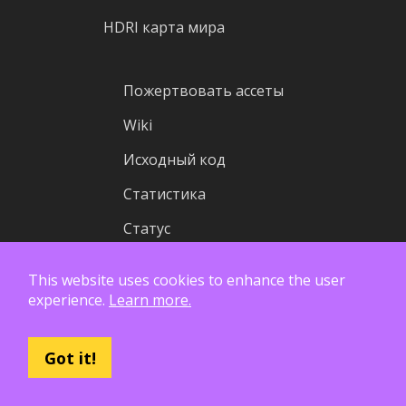
HDRI карта мира
Пожертвовать ассеты
Wiki
Исходный код
Статистика
Статус
This website uses cookies to enhance the user
Лицензия
experience.
Learn more.
Конфиденциальность
Got it!
API
Лого