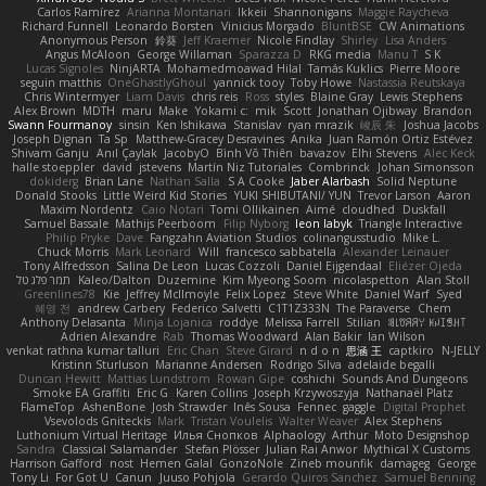
Carlos Ramírez
Arianna Montanari
Ikkeii
Shannonigans
Maggie Raycheva
Richard Funnell
Leonardo Borsten
Vinicius Morgado
BluntBSE
CW Animations
Anonymous Person
鈴葵
Jeff Kraemer
Nicole Findlay
Shirley
Lisa Anders
Angus McAloon
George Willaman
Sparazza D
RKG media
Manu T
S K
Lucas Signoles
NinjARTA
Mohamedmoawad Hilal
Tamás Kuklics
Pierre Moore
seguin matthis
OneGhastlyGhoul
yannick tooy
Toby Howe
Nastassia Reutskaya
Chris Wintermyer
Liam Davis
chris reis
Ross
styles
Blaine Gray
Lewis Stephens
Alex Brown
MDTH
maru
Make
Yokami c:
mik
Scott
Jonathan Ojibway
Brandon
Swann Fourmanoy
sinsin
Ken Ishikawa
Stanislav
ryan mrazik
峻辰 朱
Joshua Jacobs
Joseph Dignan
Ta Sp
Matthew-Gracey Desravines
Anika
Juan Ramón Ortiz Estévez
Shivam Ganju
Anıl Çaylak
JacobyO
Bình Võ Thiên
bavazov
Elhi Stevens
Alec Keck
halle stoeppler
david
jstevens
Martín Niz Tutoriales
Combrinck
Johan Simonsson
dokiderg
Brian Lane
Nathan Salla
S A Cooke
Jaber Alarbash
Solid Neptune
Donald Stooks
Little Weird Kid Stories
YUKI SHIBUTANI/ YUN
Trevor Larson
Aaron
Maxim Nordentz
Caio Notari
Tomi Ollikainen
Aimé
cloudhed
Duskfall
Samuel Bassale
Mathijs Peerboom
Filip Nyborg
leon labyk
Triangle Interactive
Philip Pryke
Dave
Fangzahn Aviation Studios
colinangusstudio
Mike L.
Chuck Morris
Mark Leonard
Will
francesco sabbatella
Alexander Leinauer
Tony Alfredsson
Salina De Leon
Lucas Cozzoli
Daniel Eijgendaal
Eliézer Ojeda
תמר פלג טל
Kaleo/Dalton
Duzemine
Kim Myeong Soom
nicolaspetton
Alan Stoll
Greenlines78
Kie
Jeffrey McIlmoyle
Felix Lopez
Steve White
Daniel Warf
Syed
혜영 전
andrew Carbery
Federico Salvetti
C1T1Z333N
The Paraverse
Chem
Anthony Delasanta
Minja Lojanica
roddye
Melissa Farrell
Stilian
ꌃ꒒ꀎꋪꋪꌩ ꀘꈤꀤꁅꃅ꓄
Adrien Alexandre
Rab
Thomas Woodward
Alan Bakir
Ian Wilson
venkat rathna kumar talluri
Eric Chan
Steve Girard
n d o n
思涵 王
captkiro
N-JELLY
Kristinn Sturluson
Marianne Andersen
Rodrigo Silva
adelaide begalli
Duncan Hewitt
Mattias Lundstrom
Rowan Gipe
coshichi
Sounds And Dungeons
Smoke EA Graffiti
Eric G
Karen Collins
Joseph Krzywoszyja
Nathanaël Platz
FlameTop
AshenBone
Josh Strawder
Inês Sousa
Fennec
gaggle
Digital Prophet
Vsevolods Gniteckis
Mark
Tristan Voulelis
Walter Weaver
Alex Stephens
Luthonium Virtual Heritage
Илья Снопков
Alphaology
Arthur
Moto Designshop
Sandra
Classical Salamander
Stefan Plösser
Julian Rai Anwor
Mythical X Customs
Harrison Gafford
nost
Hemen Galal
GonzoNole
Zineb mounfik
damageg
George
Tony Li
For Got U
Canun
Juuso Pohjola
Gerardo Quiros Sanchez
Samuel Benning