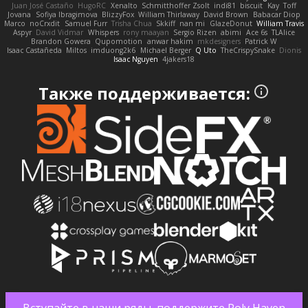
Juan José Castaño
HugoRC
Xenalto
Schmitthoffer Zsolt
indi81
biscuit
Kay
Toff
Jovana
Sofiya Ibragimova
BlizzyFox
William Thirlaway
David Brown
Babacar Diop
Marco
noCrxdit
Samuel Furr
Trisha Chua
Skkiff
nan mi
GlazeDonut
William Travis
Aspyr
David Vidmar
Whispers
rony maayan
Sergio Rizen
abimi
Ace 6s
TLAlice
Brandon Gowera
Qupomotion
anwar hakim
mkdesigners
Patrick W
Isaac Castañeda
Miltos
imduong2k6
Michael Berger
Q Uto
TheCrispySnake
Dionis
Isaac Nguyen
4jakers18
Также поддерживается:
Вступайте в наши ряды, поддержите Poly Haven