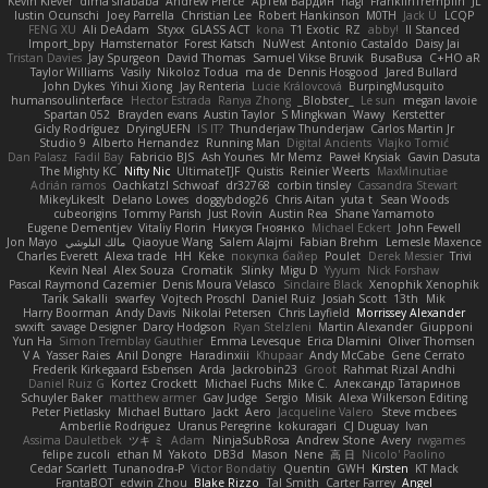
Kevin Klever
dima sirababa
Andrew Pierce
Артем Бардин
nagi
FranklinTremplin
JL
Iustin Ocunschi
Joey Parrella
Christian Lee
Robert Hankinson
M0TH
Jack Ü
LCQP
FENG XU
Ali DeAdam
Styxx
GLASS ACT
kona
T1 Exotic
RZ
abby!
ll Stanced
Import_bpy
Hamsternator
Forest Katsch
NuWest
Antonio Castaldo
Daisy Jai
Tristan Davies
Jay Spurgeon
David Thomas
Samuel Vikse Bruvik
BusaBusa
C+HO aR
Taylor Williams
Vasily
Nikoloz Todua
ma de
Dennis Hosgood
Jared Bullard
John Dykes
Yihui Xiong
Jay Renteria
Lucie Královcová
BurpingMusquito
humansoulinterface
Hector Estrada
Ranya Zhong
_Blobster_
Le sun
megan lavoie
Spartan 052
Brayden evans
Austin Taylor
S Mingkwan
Wawy
Kerstetter
Gicly Rodríguez
DryingUEFN
IS IT?
Thunderjaw Thunderjaw
Carlos Martin Jr
Studio 9
Alberto Hernandez
Running Man
Digital Ancients
Vlajko Tomić
Dan Palasz
Fadil Bay
Fabricio BJS
Ash Younes
Mr Memz
Paweł Krysiak
Gavin Dasuta
The Mighty KC
Nifty Nic
UltimateTJF
Quistis
Reinier Weerts
MaxMinutiae
Adrián ramos
Oachkatzl Schwoaf
dr32768
corbin tinsley
Cassandra Stewart
MikeyLikesIt
Delano Lowes
doggybdog26
Chris Aitan
yuta t
Sean Woods
cubeorigins
Tommy Parish
Just Rovin
Austin Rea
Shane Yamamoto
Eugene Dementjev
Vitaliy Florin
Никуся Гноянко
Michael Eckert
John Fewell
Jon Mayo
مالك البلوشي
Qiaoyue Wang
Salem Alajmi
Fabian Brehm
Lemesle Maxence
Charles Everett
Alexa trade
HH
Keke
покупка байер
Poulet
Derek Messier
Trivi
Kevin Neal
Alex Souza
Cromatik
Slinky
Migu D
Yyyum
Nick Forshaw
Pascal Raymond Cazemier
Denis Moura Velasco
Sinclaire Black
Xenophik Xenophik
Tarik Sakalli
swarfey
Vojtech Proschl
Daniel Ruiz
Josiah Scott
13th
Mik
Harry Boorman
Andy Davis
Nikolai Petersen
Chris Layfield
Morrissey Alexander
swxift
savage Designer
Darcy Hodgson
Ryan Stelzleni
Martin Alexander
Giupponi
Yun Ha
Simon Tremblay Gauthier
Emma Levesque
Erica Dlamini
Oliver Thomsen
V A
Yasser Raies
Anil Dongre
Haradinxiii
Khupaar
Andy McCabe
Gene Cerrato
Frederik Kirkegaard Esbensen
Arda
Jackrobin23
Groot
Rahmat Rizal Andhi
Daniel Ruiz G
Kortez Crockett
Michael Fuchs
Mike C.
Александр Татаринов
Schuyler Baker
matthew armer
Gav Judge
Sergio
Misik
Alexa Wilkerson Editing
Peter Pietlasky
Michael Buttaro
Jackt
Aero
Jacqueline Valero
Steve mcbees
Amberlie Rodriguez
Uranus Peregrine
kokuragari
CJ Duguay
Ivan
Assima Dauletbek
ツキ ミ
Adam
NinjaSubRosa
Andrew Stone
Avery
rwgames
felipe zucoli
ethan M
Yakoto
DB3d
Mason
Nene
高 日
Nicolo' Paolino
Cedar Scarlett
Tunanodra-P
Victor Bondatiy
Quentin
GWH
Kirsten
KT Mack
FrantaBOT
edwin Zhou
Blake Rizzo
Tal Smith
Carter Farrey
Angel