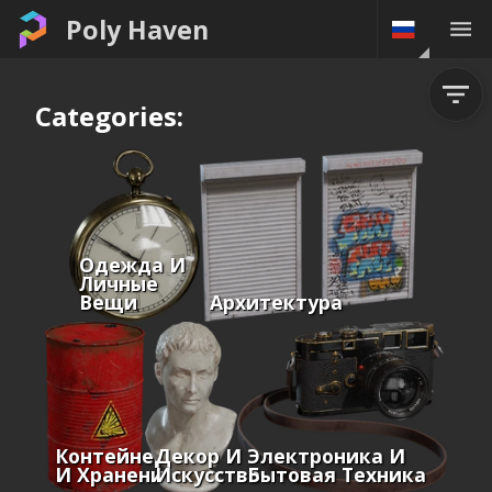
Poly Haven
Categories:
Одежда И
Личные
Вещи
Архитектура
Контейнеры
Декор И
Электроника И
И Хранение
Искусство
Бытовая Техника