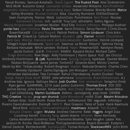
Pascal Bureau
Samuel Avraham
Steve Cypert
The Rusted Pixel
Alex Söderström
MoE MoW
Autumn Grace
Leonardo Grosso
Alexander Williams
KerriTheWriter
alejandro chavez herrera
V
ramandeep kaur
Rafael Oliveira
Wendy Morris
Matze
Kelley Womble
Nicolas Ocheda
Kiba
Crunchy Numbers
El/Ellie/Eleanor
Sean Humphrey
Franco
Malik
LotionZulu
Punchersize
Neil Rowe
Nicolas
Genevieve Dumas
rich
cav528
Troy Lutz
ahrotahn
Sethu Nguna
Maciej Krzyszkowski
Jonathan Mullen
Reid Ellis
Robert Jefferson
Philippe Authier
yunlai hao
Juan Fonseca
Paulo Trecenti
Karol Droszcz
Fancy Flannel
J Chris Druce
BraanFlakes08
Cut and Ripped
Patrick Perkins
Simon Lindauer
Chris Arko
Patrick M
Didadi Le
Callum Walton
etudenc
zylo
Daniel
Artem Zhuzhlikov
Sam Gao
Womp
Francois Lord
AirSickLowLander
Guillermo
Henrik Lindqvist
Village's hope Miniatures
Spark Lab
Seamus
La Monk
Kitsun3
Sabrina Yeong
Barbara Hanusiak
Mitch Landers
Richard
Haan
Pressman505
Katelynn Parsec
Jacob Duhon
포로루
Deborah
84d93r
Ryszard Abdul
Michael Zahn
Diego Bermudez
Raw Magic
Kelly Tomlinson | Vision Space
VuD
Jaii Orozco
Kimberly Hutchinson
貴 山崎
Ayomide Awe
Sicong Ouyang
bjakbjak
Davide Medici
Padraic McQuarrie
david james
Toriten57
Ginsnile Allen
Moritz Cremer
Made by Miri
Tobias Jensby
Robert Bergman
martin
NebularStreams
Charles Chen
Anxiety Opossum
Carlos Esplugues
Jim Kneuper
sebastian botero
Almantas Vasiliauskas
Tess Cornwall
Rahul Chandwaney
Austin Durban
Travis
Yuliya
Ralph Does Stuff
EEEEE
Jelle sahmkow
Scopitones
Brad Mellesmoen
A J
Andrew Islas
Ignacio
Kalliope Marie
Josh Dunfee
Gen
viviisection
Seraphin Ernst
Ryan game
SLAWWNN_ 2214
Juan pablo Gutierrez
Thomas Elrod
ZED ZED
James Abney
John kivinen
Kieran Kuhn
Alec Drake
Desert Viber
MutantMike
Carl Glittenberg
Martin Guldbaek
AVAinc.
Lariotjandy
papi bless
DRKRM
THG Creative
lia wu
joop van drunick
Julie Woodcock
nic96
Dzät
Maxim Krioukov
Furkan Kirac
Scott North
Reese Moore
nofreelunch 100
vagueish
Infinitipo
Riverin David-Alexandre
DennyB
NAN YI
Paul Gleason
Tales of Scale
Hank Kaamura
Mind Bird
robzilla
HonorableHoplite
madmacx
AlisserB
Tim Boylan
Braulio Chavez
Logan
Wutata
Andrew Osborne
Rafal
Higgins
Angel Diaz
Courtney Xenith
Francky Tang
salem shams
Alheren
Kevin Kennedy
Carlos Abraham Gutiérrez Solis
Clemente Miralles
Tyler Vaughn
Laster
Kris
Jackson N. Rocha
Paul McManus
TheCaptainAmerica
Bryant Bennett
Evelyne I
Dániel Zarándi
BenYanken69
SomeGuyBS
Tomas Kiniulis
ShadowolfVFX
John Britti