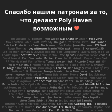
Спасибо нашим
патронам
за то,
что делают Poly Haven
возможным
Joni Mercado
S J Bennett
Ryan Wiebe
Max Chandler
Anton
Mike Verta
Max Christian Pohle
Scott DeWoody
Douglas K.
Yorik van Havre
Ernst Bronde
BetaFive Productions - Daren Dochterman
Eric Perley
James Robinson
I/O Studio
Roger Thomas
Joey Wittmann
Marcin Wiśniewski
James
JS
KangaroOz 3D
Leif Pedersen
Tomasz Muszyński
Roberd Palm
Lampantino
Javier Meseguer de Paz
Charles Tigner
Scott Wheeler
Eelco Dolstra
Lasse Kjønnås
Viduttam Katkar
chris huf
David Pekarek
Evan Seccombe
Manfred Knorr
PaulR
Malcolm Dwyer
Derek Carlin
RF
Wendy Ward
Fianna Wong
Tomasz Wyszolmirski
Riccardo Giovanetti
fr54
William Schilthuis
Herman Idzerda
Stephane Toraldo
Stephen D Swaney
Kai Gregor
Robert Angone
James Rogers
Calinou
Alan Gregory
Paul O' Grady
Phyl
Luthien Dulk
Miguelaxa
Takuya Sawatari
Peter Moonen
ambientCG
xavier moscoso
Vedat Afuzi
Thomas Lisle
Warren Moore
David
Zaq Schlanger
Chase Stone
Conicer
VoxelKei
Mikkel Nielsen
Nico Wardakas
Frank Grande
Denys Holovyanko
Bernd Schmidt
Brendon Porter
Erik Brundidge
Samuel
Martin Pražák
Sofia
Cyrille Maurice
Patrick Nugent
penti_mmd
Mondlicht Studios
Jack Humbert
Gun
Arman Sernaz
Atdhe Gashi
Petr Hloušek
Michael Fernandez
Caitlyn Byrne
paragsatyal
Nino Kapetanovic
Tobias Gallé
SonOfPorcupine
Leo Santos
Rob Waller
Michael Porter
Puzzlebox Props
Justin
honda78
Dimitri Diakopoulos
zgred
Jen Hao Yeh
esther carney
Mark Lopatka
Victor Gama Sabbithi
Alexlee
Jed Laurance
Jeff Barnaby
Johnathan Alan Vanderpool
Oliver Hotz
Scott Wilson
Cadalog, Inc.
Tobias Rösli
Rick Palmer
Neal Huston
sean dunderdale
Erel Herzog
OroborosNZ
RaptorBricks
Domenic S
Laura Ganis
Ike Li
Pietro Ponti
William Unsworth
Lorie Loeb