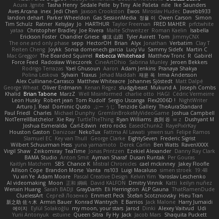
Acura .Ignite
Tasha Henry
Sedale Pelle
by Tiny
Ale Pašeta
nile
Ike Saunders
Aves Arcana
inex
Jedi Chen
Jaxson Crookston
Ewos
Miroslav Hudec
Davebb933
landon dehart
Parker Wheeldon
Gas SessionMedia
정율 이
Owen Carson
Simon
Tim Schulz
Ratner
KelsyJay
Jo
HARTHUR
Taylor Freeman
FRED MAHER
prfctwhite
yataa
Christopher Bradley
Joe Rivera
Malte Schweitzer
Roman Kaelin
Isabella
Erickson Foster
Chandler Griese
修汰 山田
Tyler Avirett
Tom
JimmyCNX
The one and only phase
sepp
HectorOH
Brian
Alyx
Jonathan
Verbatim
Clay T
Reiten Cheng
Joykk
Sonia domenech garcia
Lucy Vu
Sammy Sidefx
Martin C
Mac Greggor
The Bearded Squirrel
Rebecca Whitehead
Matthew Tronc
R
Gabirél
Force Feed
Radosław Wieczorek
CineArtOhio
Sabrina Munley
Jeroen Bekkers
Rodrigo Terrazas
Yael Ghusoun
Aaron
Adam Jenkins
Pranaya Shakya
Polina Leskova
Sylvain
Traxus
Jehad Maddah
재윤 옥
Irma Andersson
Alex Cullinane-Carrasco
Matthew Whiteacre
Johannes Sjöstedt
Matt Dalpé
George Wheat
Oliver Erdmann
Kenan Regez
sludgybeast
Mukund A
Joseph Combs
Khalid
Brian Tabone
MarzZ
Well Misinformed
charlie otto
HAGI
Cédric Vermeirre
Leon Husky
Robert jean
Tom Rudolf
Sergio Uscanga
Flex2006D !
NightWriter
Arturo J. Real
Dominic Qusto
ぶー うじ
Tenzide Gallery
TheAuraStandard
Paul Friedl
Charles
Michael Dunphy
GremlinBrokeMyVideoGame
Joshua Campbell
NotTerrellBatchelor
Xie Ray
TurtleTheThing
Ryan Williams
政則 谷
w z
Dushyant M
Joshua Esmeralda
Carl-Edwin
retro rocks
EasedChunk2
RayePixlrKay
Houston Gaston
Danizoar
NekoTux
Fattma Al Lawati
yewen sun
Felipe Ramos
Slamuel EC
Key van Thull
George Clarke
EightySeven
Frederic Sigrist
Wilbert Schuurman Hess
yuna yamamoto
Derek Carlin
Ben Watts
RavenXXXX
Virgil Shaw
Zeikomiray
TeaTime
Jonas Printzen
Ezekiel Alexander
Danny Ray Clark
BAMA Studio
Anton Smit
Ayman Sharaf
Dusan Runtak
Per Gouras
Kaitlyn Matchem
SBS
Chance K
Mistral Chronicles
cael mckinney
Jakey Floofle
Allison Cope
Brandon Morse
Vanta
ns103
Luigi Macaluso
simen stroek
19:48
Yu xin Ye
Adam Moore
Pascal Creative Design
Kelvin Yim
Yaroslav Leschenko
AI videomaking
Moon
正和 綱嶋
David KALFON
Dmitry Vinnik
Katti
keilyn nuñez
Wenxin Huang
Sarah BADJI
GrayDarth
Eli Herrington
ALP Gauna
ThatRamenDude
CluelessArt
Cергей Лозенко
Emmett Peck
Stefan Scotzniovsky
Hieu Tran
新之助 佐々木
Armin Bauer
Konrad Wantrych
E Barrios
Jack Malone
Harry Jumaidi
에이지
Eylül Solakoğlu
my moon, your stars
Jarod
Dinki
Alexey Vaitvud
Udi
Yurii Antonyuk
estuine
Queen Sitra
Fy Hy
Jack
Jacob Mars
Shaquita Puckett