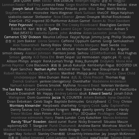
Jack Quinn
Beth
Ebi3D
RVA DEMON
Niranjan Raghu
경문 서
Flagg3D
Lonnon Foster
Rolf Frey
Lorenzo Festa
Sergei Krutihin
Kevin Roy
Peter Balicki
steve
Joseph Salud
Facundo Martinez Pintado
polo
Mila
Dewi
Matt's Media
Stephen Grimm
microdee
Hans Wegener
Mark Sullivan
theLOF
Maya Halphon
szabolcs csaszar
Stellarator
Now Eleanor
Денис Оницев
Michał Roszkowski
GearGrit - PS2 inspired 3D Platformer Action Game!
Raven Ai
Thor Davidsen
Peter Pejanović
Hope Moore
EK
The Creaky Floorboard
Beachglass Gardens
Bobbit M.
Karl
敦智 紀
Tjoffex
Levent Göçer
Szymon Kaniewski
Adrian S
Mat (M5X11)
Izabella Dębek
john
Andrew
Alexis Lazootin
Jonas Trost
Cameron 'CSD' Dickson
Maurice LeDoux
Fayçal Njoya
Jimmy Jung
Phillip Studans
준현 이
Jorn Bakker
Lloros Sarano
Caffeine Oppsum Games
Giorgi Samukashvili
Alex Tsiskarishvili
Family Rislov
Shiny
Vonda Marquez
Matt Sweda
Ina
Ben Houston
DeeEmmCee
Jim Mitchell
Hamish Gawn
DocD
Bu
Angelie
simon dewey
Alastair Johnson
Harrison Jones
Saihou
LEDAfterBurners
Roe Hughes
Simon
getzity
K.O Tsitra Eht
Brett Seipel
Liz Vermoesen
cryptic pk
PJ
quig
Allison Philips
anaptr
RenAzuma's Things
Risky_Bunny98
EndyArts
Mone Ane
James Paynter
Cole Blazevich
家維 張
Jakub Kukuryk
Kemberlyn Pegus
BOOSTED UK
Ryan Sanchez
Nathan Apffel
Mitchell Winn
Tania
Ieva Straupmane
金 康
Robert Marino
Victor De los Santos
Manfred
Philipp Jainz
Марина Ск
Dave Child
UncleJesseppe
Mike Duncan
Rene
名氏 无
Chris Priscott
Thomas Rigg
Derrick Graham
yankee (derogatory)
Overshafter
Madeleine Andersson
Nahuel Adreani
Dennis Smolek
Mythina
Noward Beast
Valerian Vardania
The Taxi Man
Robert Contreras
Azerta
HoboGod
Steve Pedler
Austyn K
PixelScribe
Double Downshift
Mr. Happy
Andrey Lebrov
sbuk
Edward Swartz
Jonah Edick
Wahrgrave
Dom Guerrera
Jazza
N_COUNTER
Artem Beitsch
Iryna Osadcha
Diran Bebekian
Caleb Slagle
Baptiste Belmudes
GrizzlyBeard
CJ
Troy
Chrisie
Morrissey Alexander
Harpbeats
charliehsy
Gregory Cook
Lulu
ExplorePolo
Danny Taurus
kay
Christian Forsgren
Venky
qwerty qwerty
Damon Hardy
Trevor McGee
Alan Pimm
Aku
Danilo Pipi
3DQuake
PooMagoo
Cristian
montrose edmonds
Harry
Frank Lundin
Cory Kutschker
Marcos Antonio
Randy "Blue" Bowden
david curiel
Rune
Nicky Brownell
Sibusiso Mauze
wpbirney420
T. Stargazer
Punit Chaturvedi
Andrew Barrie
Minehow
Mon1k4
Mitchell Kirkwood
Mike Bonafede
Keith Bridges
Kamila Novakova Tereza Nemcova
Wogan May
NefaroX
Stanley Chen榕樹
Unearthly Interactive
Jay
Joseph McKinnon
지후 이
Rafael Jimenez
Colin Langley
Juan M Ortiz
yusuf kodat
Taliesin River