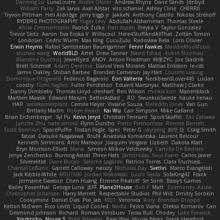
Danning Lu
LunaLoutre
Andre Olivier
Andrew Rhyne
Dane Sands
Jdnbyd
William Parry
Zak Jarvis
Axel Allstar
vito schaniel
Ashley Cline
CHERRII
Tryvon Pittman
Heli Aldridge
jerry biggs jr
JakkeN
Anthony Castillo
Nikolai Strelioff
RYDBRG PHOTOGRAPHY
Yogev Levy
Abdullah Alshammari
Thomas Steele
Alicia Zimmermann
Patrick Zulke
Fran Aspen
Freyka V
Taylor Gonzalez
Trevor Seitz
Aaron
Eva Eoska V
Williscool
Here4StuffAndAllThat
Zoltán Simon
Londolan
Cedric Wurm
Max King
CucuZulu
Radosław Bela
Loris Olivier
Erwin Heyms
Rafael Santisteban Baumgartner
Fenrir Fawkes
MaddieMooMoon
shuhao wang
WorldBLD
Artet
Drew Tanner
Navid Eshaq
Aubin Nicoleau
Blandine Ducrocq
JewelEyed
ANDY
Anton Friedman
時里ZYC
Joe Stadnik
Brett Schmidt
Adam Derenne
Daniel Vera Morales
Mattias Eriksson
le-cds
Jamie Oakley
Shihan Barbee
Brenden Cameron
Jay Hart
Lourens Lessing
Dominique Fitzgerald
Federico Bagarolo
Eon Valterra
NeckbeardLover445
Lucian
cooshy
Toms Seglins
Fuller Pendleton
Eduard Marsinyac
Matthew J Clarke
Danny Dimbleby
Thomas Lloyd
clenhart
Ben Wilson
minkis kim
Manenblack
Martten Maasik
Edward Maxym
BetterAsBad _
RO
SwunkusSwede
hauke lienau
HAR
valsekamerplant
Cemile Høyer
Viviane Souza
Meredith Jones
Van Gun
Brittany Martin
Robyn Roach
Kai Wu
Carr Simpson
Mike Galland
Brian Eichenberger
Syl Pu
Kevin Jeryd
Christian Tennant
SporkSkaffel
Zac Zabawa
Junzhe Zhu
nate arnold
Flynn Duniho
Pietro Piemontese
Ronnie Barnett
Todd Bennion
SpacePuffle
Tristan Fogle
Spec
Peter G
rayryeng
鸝瑩 魏
Craig Smith
fatcat
Daisuke Nagasawa
Bruf4
Anastasia Komaritska
Laurent Belcour
Kenneth Simmons
Amir Mansour
Joaquim Vergara
Lizbeth
Dakota Klatt
Bryn Morrison-Elliott
Mana
Simeon Milkov Velchevsky
Camille De Bastiani
Jenya Zenchenko
Burning Astral
Three Hats
Jamonidas
Soul Evans
Carlos Javier
Silverelitist
Dane Bucao
Salomé Lagarde
Patricio Torres
Clara Truchsess
Chantal LeBlanc
Garrett Calloway
nøixzy
Nicholas Day
Svetlin
Marco Evangelisti
Jack Kibble-White
MTU1500
Jordan Krakowski
Juuso Sipilä
SofaKing42
Frank
Jermaine Dawson
Chen Huang
Étienne Pikatoff
Sri Sonti
Bassy's Games
Bailey Rosenthal
George Luna
JEFF
Plane2House
Bob F
Matt
Zoemoney
Azula
Christopher Johansen
Harry Merrett
Respectable Studios
Phil Wilt
Dmitry Sorokin
Cookymine
Daniel Dias
Pixi_lab
MD1
Veronica
Rory
Brendan Droppo
Kelton McEwen
Rico Levitt
Liquid Cooled
Nadia
Pedro Viana
Oleksii Komarov
Can
Desmond Johnson
Richard
Roman Volobuev
Teraa Bull
Chodey
Luke Fenwick
Xindrrobo
Noura S
Brett Wheeler
Bees Wax
Nicole Pérez
Frank Hereford