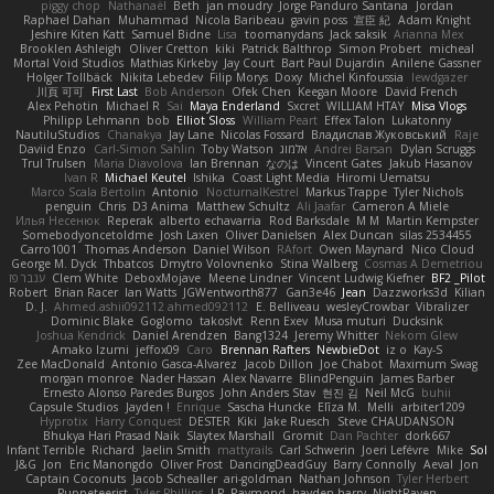
piggy chop
Nathanaël
Beth
jan moudry
Jorge Panduro Santana
Jordan
Raphael Dahan
Muhammad
Nicola Baribeau
gavin poss
宣臣 紀
Adam Knight
Jeshire Kiten Katt
Samuel Bidne
Lisa
toomanydans
Jack saksik
Arianna Mex
Brooklen Ashleigh
Oliver Cretton
kiki
Patrick Balthrop
Simon Probert
micheal
Mortal Void Studios
Mathias Kirkeby
Jay Court
Bart Paul Dujardin
Anilene Gassner
Holger Tollbäck
Nikita Lebedev
Filip Morys
Doxy
Michel Kinfoussia
lewdgazer
川頁 可可
First Last
Bob Anderson
Ofek Chen
Keegan Moore
David French
Alex Pehotin
Michael R
Sai
Maya Enderland
Sxcret
WILLIAM HTAY
Misa Vlogs
Philipp Lehmann
bob
Elliot Sloss
William Peart
Effex Talon
Lukatonny
NautiluStudios
Chanakya
Jay Lane
Nicolas Fossard
Владислав Жуковський
Raje
Daviid Enzo
Carl-Simon Sahlin
Toby Watson
אלמוג
Andrei Barsan
Dylan Scruggs
Trul Trulsen
Maria Diavolova
Ian Brennan
なのは
Vincent Gates
Jakub Hasanov
Ivan R
Michael Keutel
Ishika
Coast Light Media
Hiromi Uematsu
Marco Scala Bertolin
Antonio
NocturnalKestrel
Markus Trappe
Tyler Nichols
penguin
Chris
D3 Anima
Matthew Schultz
Ali Jaafar
Cameron A Miele
Илья Несенюк
Reperak
alberto echavarria
Rod Barksdale
M M
Martin Kempster
Somebodyoncetoldme
Josh Laxen
Oliver Danielsen
Alex Duncan
silas 2534455
Carro1001
Thomas Anderson
Daniel Wilson
RAfort
Owen Maynard
Nico Cloud
George M. Dyck
Thbatcos
Dmytro Volovnenko
Stina Walberg
Cosmas A Demetriou
ענבר פז
Clem White
DeboxMojave
Meene Lindner
Vincent Ludwig Kiefner
BF2 _Pilot
Robert
Brian Racer
Ian Watts
JGWentworth877
Gan3e46
Jean
Dazzworks3d
Kilian
D. J.
Ahmed.ashii092112 ahmed092112
E. Belliveau
wesleyCrowbar
Vibralizer
Dominic Blake
Goglomo
takoslvt
Renn Exev
Musa muturi
Ducksink
Joshua Kendrick
Daniel Arendzen
Bang1324
Jeremy Whitter
Nekom Glew
Amako Izumi
jeffox09
Caro
Brennan Rafters
NewbieDot
iz o
Kay-S
Zee MacDonald
Antonio Gasca-Alvarez
Jacob Dillon
Joe Chabot
Maximum Swag
morgan monroe
Nader Hassan
Alex Navarre
BlindPenguin
James Barber
Ernesto Alonso Paredes Burgos
John Anders Stav
현진 김
Neil McG
buhii
Capsule Studios
Jayden !
Enrique
Sascha Huncke
Elīza M.
Melli
arbiter1209
Hyprotix
Harry Conquest
DESTER
Kiki
Jake Ruesch
Steve CHAUDANSON
Bhukya Hari Prasad Naik
Slaytex Marshall
Gromit
Dan Pachter
dork667
Infant Terrible
Richard
Jaelin Smith
mattyrails
Carl Schwerin
Joeri Lefévre
Mike
Sol
J&G
Jon
Eric Manongdo
Oliver Frost
DancingDeadGuy
Barry Connolly
Aeval
Jon
Captain Coconuts
Jacob Schealler
ari-goldman
Nathan Johnson
Tyler Herbert
Puppeteerist
Tyler Phillips
J.P. Raymond
hayden harry
NightRaven