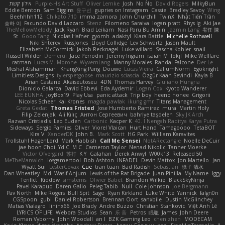
אילון קשת
Purple-H's Art Stuff
Oliver Lemke
Josh
No No
David Rogers
MilkyBun
Eddie Benton
Sam Biggins
윤구선
gupries on Instagram
Cassie
Bradley Savoy
Wing
Beehhhh112
Chikato 710
imma zamora
John Churchill
TwinX
Nhật Tiến Trần
승하 이
Facundo David Lazzaro
Stenz
Filomeno Saraiva
logan pratt
Rhys lg
Aki Jae
TheMellowMelody
Jack Ryan
Brad Leikam
Nasi Paru Bu Amin
Jazmin Lang
宥任 陳
St
Gooo Tang
Nicolas Hafner
gyomh
adaktyl
Kiara Battle
Michelle Rothwell
Niki Shterev
RussJones
Lloyd Collidge
Lev Schwartz
Jason Mault
Elizabeth McCormick
Jakob Recknagel
Luke willard
Sascha Kohler
snail
Russell Wilder
Demerui
Jace Perrodin
Jeremy Ingram
isaiah M
lokjl
Mike Wellfare
ratman
Lucas M. Morone
WyvernLang
Manny Morales
Randal Falcone
Der Le
Meshal Alshammari
KhangXing Pang
Douwe
Lucas Vieira
CallumNorm
Egoknight
Limitless Designs
tylerspetgoose
maurizio sciascia
Özgür Kaan Sevindi
Kayla B
Arian Castane
Akaiseutoseu
4DN
Thomas Harvey
Giuliano Hungria
Dionicio Galarza
David Ebbevi
Eda Aydemir
Logan Cox
Kyoto Wanderer
LEE EUNHA
JoyBox19
Play Usa
panic attack
Trip boy
heeno honee
Grigorii
Nicolas Scheer
Kai Krones
magda pawlak
ikung gmr
Titans Management
Greta Gedat
Thomas Fristed
Jose Humberto Ramirez
mura
Martin Holy
Filip Zelenjak
Ali Kılıç
Антон Сергеевич
bahriye taşdelen
Sky JK Arch
Razvan Cristiadis
Leo Euden
Carbonic
Kacper K
40. I Nengah Raditya Karya Putra
Sideways
Sergio Pamies
Oliver
Viorel Vlaican
Hurt Hand
Tamagoooo
TetaBOT
Kira V
XanderDK
John B.
Mark Scott
HG Park
William Karavites
Trollstuhl HagenLord
Mark Habbish
Call Me Sensei
NotARectangle
Noelle DeCuir
jae hoon Choi
Yd C
M C
Cameron Taylor
Nenad Nikolic
Tanner Moerke
Victor Ofvergard
苏打
K Y
Galahan
Derek Anwyl
W00k13
Released 50
MeTheManwich
iosgamertool
Bob Ashton
INFADEL
Devin Mattox
Jon Martello
Jan
Wyatt Sui
LesterCovax
Cue
tran tuan
Bad Radish
Sebastian
暁子 清水
Dan Wheatley
Md. Wasif Anjum
Lewis of the Rat Brigade
Juan Pinilla
My Name
Iggy
Terifict
Kiddow
simsterns
Olivier Babet
Brandon Wilkie
BlackSkyNinja
Pavel Karapud
Daren Gallo
Peleg Tabib
Null
Cole Johnson
Joe Bergmann
Pav North
Mike Rogers
Bull Spit
Sage
Ryan Kirkland
Luke White
Yannick
falgn0n
CGSpoon
gubi
Daniel Robertson
Brennan Oort
sanxbile
Dustin McGlinchey
Matias Vialagro
lininx66
Joe Brady
Andre Buzzo
Christian Stankovic
Việt Anh Lê
LYRICS OF LIFE
Webora Studios
Sean
乐 音
Petros
眠瓏
James
John Deere
Roman Vyborny
John Woodall
an l
BZK Gaming Leo
chen zhen
MODECAM