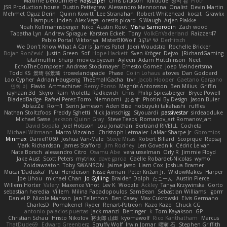
Maxime Detournière
Rayscaper
Chris Dickson
idkdude
성익 김
Piotr
JSR Production house
Dustin Pettegrew
Alessandro Mennonna
Onalist
Devin Martin
Mehmet Oguz Derin
Quinn Kowitt
Lee Stranahan
Robert Whitehead
kocat
Grawlix
Hampus Linden
Alex Vega
orestis picard
S Waugh
Arjen Plakke
Noah Kollmannsberger
Niko
Austin Root
Misha Samorodin
Zach wood
Tabatha Lyn
Andrew Sprague
Karsten Eckelt
Tony
VolkEnVaderland
Raizzer47
Pablo Portal
Viktoriya
MisterBKWolf
שי יעקוב
DerHitsch
We Don't Know What A Car Is
James Patel
Joeri Woudstra
Rochelle Bricker
Bojan Rončević
Justin Green
Sof
Hope Hackett
Sven Kröger
Dejvo
JRichardGaming
fatalmuffin
Sharp
movies byevan
Ayleen
Adam Hutchinson
Neet
EchoTheComposer
Andreas Stockmayer
Ernesto Gomez
Joep Meindertsma
Todd KS
景琦 张景琦
trowelandspade
Phase
Colin Lohaus
atoves
Dan Goddard
Loo Cypher
Adrian Haugseng
TheSmallGacha
trvr
Jacob Hooper
Gaetano Gargano
민희 이
Flavio
Artmachiner
Remy Ponso
Magnús Antonsson
Ben Milius
Griffin
rayhaan.3d
Skyro
Rain
Violetta Radkevich
Chris
Philip Spiessberger
Bryce Powell
BladedBadge
Rafael Perez-Torro
Nemnomi
おるす
Photini By Design
Jason Buier
AblazZe
Rom1
Serin Jameson
Aden Bise
nobuyuki takahashi
ruffles
Nathan Stoltzfoos
Freddy Sghetti
Nick Jainschigg
Siyouardi
passivestar
sirdeadduke
Michael Sasse
Jackson Quinn Gray
Steve Teeps
Romanov_art Romanov_art
David Sopala
Joel Hobson
Lou Jonathan
Bertrand RIVEILL
Cocheta
Michael Witmann
Marco Vizcaino
Christoph Letmaier
LaMar Sharpe Jr
Gbromios
Minmax
Daniel1060
Joshua Van-Male
Steve Mitas
Robert Billard
Scopique
Repsaj
Mark Richardson
James Stafford
Jim Rodney
Len Govednik
Cédric Le van
Nate Borsch
alessandro Citro
Osamu Abe
vera usselman
Orly R
Jimmie Floyd
Jake Aust
Scott Peters
mytrixx
dave garcia
Gaëlle Robardet-Nicolas
wymo
Zoidrawzaton
Toby SWANSON
Jaime Jasso
Liam Cox
Joshua Bramer
Mucai 'Daduska'
Paul Henderson
Nisse Axman
Peter Križan Jr.
WidowMakes
Harper
Joe Lihou
michael Chan
Jo Gylling
Braiden Dolph
たこーん
Austin Pierce
Willem Hörter
Valery
Maxence Vinot
Lev K
Woozle
Ackley
Tanya Krzywinska
Gorto
sebastian heredia
Villem
Milina Papadopoulos
SamBean
Sebastian Williams
igorrr
Daniel P
Nicole Manson
Jan Tellethon
Ben Casey
Max Cukrowski
Elvis Germano
CharlesD
Pomakenel
Ryder
Renart-Patreon
Kazo Kazo
Chuck CG
antonio palacios puertas
jack manzi
Bertinger
k
Tom Kayakson
GP
Christian Schau
Hristo Nikolov
将太郎 山田
kyomawolf
Rico Kanthatham
Marcus
ThatDude69
Edward Greenberg
Scruffy Wolf
Irwin Jomar
曜萌 石
Stephen Griffith