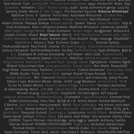
Tyler Avirett
Tom
JimmyCNX
The one and only phase
sepp
HectorOH
Brian
Alyx
Jonathan
Verbatim
Clay T
Reiten Cheng
Joykk
Sonia domenech garcia
Lucy Vu
Sammy Sidefx
Martin C
Mac Greggor
The Bearded Squirrel
Rebecca Whitehead
Matthew Tronc
R
Gabirél
Force Feed
Radosław Wieczorek
CineArtOhio
Sabrina Munley
Jeroen Bekkers
Rodrigo Terrazas
Yael Ghusoun
Aaron
Adam Jenkins
Pranaya Shakya
Polina Leskova
Sylvain
Traxus
Jehad Maddah
재윤 옥
Irma Andersson
Alex Cullinane-Carrasco
Matthew Whiteacre
Johannes Sjöstedt
Matt Dalpé
George Wheat
Oliver Erdmann
Kenan Regez
sludgybeast
Mukund A
Joseph Combs
Khalid
Brian Tabone
MarzZ
Well Misinformed
charlie otto
HAGI
Cédric Vermeirre
Leon Husky
Robert jean
Tom Rudolf
Sergio Uscanga
Flex2006D !
NightWriter
Arturo J. Real
Dominic Qusto
ぶー うじ
Tenzide Gallery
TheAuraStandard
Paul Friedl
Charles
Michael Dunphy
GremlinBrokeMyVideoGame
Joshua Campbell
NotTerrellBatchelor
Xie Ray
TurtleTheThing
Ryan Williams
政則 谷
w z
Dushyant M
Joshua Esmeralda
Carl-Edwin
retro rocks
EasedChunk2
RayePixlrKay
Houston Gaston
Danizoar
NekoTux
Fattma Al Lawati
yewen sun
Felipe Ramos
Slamuel EC
Key van Thull
George Clarke
EightySeven
Frederic Sigrist
Wilbert Schuurman Hess
yuna yamamoto
Derek Carlin
Ben Watts
RavenXXXX
Virgil Shaw
Zeikomiray
TeaTime
Jonas Printzen
Ezekiel Alexander
Danny Ray Clark
BAMA Studio
Toms
Anton Smit
Ayman Sharaf
Dusan Runtak
Per Gouras
Kaitlyn Matchem
SBS
Chance K
Mistral Chronicles
cael mckinney
Jakey Floofle
Allison Cope
Brandon Morse
Vanta
ns103
Luigi Macaluso
simen stroek
19:48
Yu xin Ye
Adam Moore
Pascal Creative Design
Kelvin Yim
Yaroslav Leschenko
AI videomaking
Moon
正和 綱嶋
David KALFON
Dmitry Vinnik
Katti
keilyn nuñez
Wenxin Huang
Sarah BADJI
GrayDarth
Eli Herrington
ALP Gauna
manuel chiocchetta
ThatRamenDude
CluelessArt
Cергей Лозенко
Emmett Peck
Stefan Scotzniovsky
Hieu Tran
新之助 佐々木
Armin Bauer
Konrad Wantrych
E Barrios
Jack Malone
Harry Jumaidi
에이지
Eylül Solakoğlu
my moon, your stars
Jarod
Dinki
Alexey Vaitvud
Udi
Yurii Antonyuk
estuine
Queen Sitra
Fy Hy
Jack
Jacob Mars
Shaquita Puckett
Danning Lu
LunaLoutre
Andre Olivier
Andrew Rhyne
Dane Sands
Jdnbyd
William Parry
Zak Jarvis
Axel Allstar
vito schaniel
Ashley Cline
CHERRII
Tryvon Pittman
Heli Aldridge
jerry biggs jr
JakkeN
Anthony Castillo
Nikolai Strelioff
RYDBRG PHOTOGRAPHY
Yogev Levy
Abdullah Alshammari
Thomas Steele
Alicia Zimmermann
Patrick Zulke
Fran Aspen
Freyka V
Taylor Gonzalez
Trevor Seitz
Aaron
Eva Eoska V
Williscool
Here4StuffAndAllThat