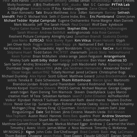
Pete
Alex Harvill
Lauri Kananen
wheany
Unreal Sensei
tchaikovsky2
Taylor J Peters
Molly Footman
大重生-TheRebirth
RSH__studio
Mat
S C
Cailrdar
PYTHA Lab
OddlyBigBear
binotti lucia
IT Roy
Karabo Legwaila
Zane Olson
Chord Shore
A. Stan Konowitz
Talii
Bruce Matthews
Aria
3dfan
Xatonym
Barney
Sethesh
blendFX
Petr O
Michael Vick
Seth // Gone Indie, Bro...
Eric Pontbriand
Glenn Jones
Michael Tedder
Krystal Camprubi
Eugene Ovcharenko
Fiona Margrie
Alan Daniels
Mark Mazaitis
Jeff
The Sarah Hirsch
Paul Dolzall
Wolf Daw
kyleboze
Taylor Galen Kadee
Steven Ekholm
Stephen Ellis
Aximmetry Technologies
Sarah Wiener
Andrew Faithfull
wellingtoncrab
Ada Rose Cannon
Resilient Picture Company
Almighty Laxz
Jonathan Brandt
Szabolcs Dombi
Jose Nario
ELITECAD
Nick Storey
Ryan
Kim Vitkus
Bryan Halcott
Glyph
Jan Oliver Koch
Reggie Storm
Dan Repp
pk
Nathaniel E Bell
Benita Winckler
Kai Honeck
Íkara
Psychosadistic
Algot Nordström
Trag1cHaze
KaiCee
Kurt Wilson
Stéphane Huart
Todd Eaton
P4C1F15T
charamath
Jakob Stolz
YeGrayHound
Kevin Turner
Brian McMullen
oleko senga
Jason Ferguson
Arrangemonk
Wesley Scafe
scott bilby
Victor
George e Chianese
Ben Visser
Albatross 3D
Sam Sartor
Andrej Striezenec
normalguy
Josh Macdonald
Pafka
Byeong Chul JIN
Dumbass Dragon
Alkaza1996
jAde
Lea Seidman Hernandez
Alexander Becker
Oscar Vargas
sastun1962
Totally Normal
Jared LeClaire
Christopher Bogs
Michael Dunkley
Alex Hyner
Scott Gilbert
Matthew Gerard
Julius Brockelmann
Alex
sotiris
Teneka B.
Dale Schwiesow
Thom Rittenhouse
Marcin Ignac
Martinotti
Brandon Jordan
Frode Lund Tharaldsen
Gerard Redmond
Walter Rice
Dennis Korpel
Matthew Stevens
PIXDES Games
Michael Mayeux
George Giagias
arash tirgari
Ryan Dening
Tim Warnock
Steven
Deadlyblack
Lupo Marcio
creative mart
M Tera
Sebastian Karlsson
Iaian7 / John Einselen
AsTheRainFell
Volkor
Rijndael
Patrick T Sullivan
Alexander Rath
david mares
Nayden Dochev
Moira
Never Give Up
Sunamii
Ryan Rohrer
Andrew Oakley
Maraz
Mark Kohalmy
Michigan J Frog
Harvey Fong
CJ Guzman
Beefyblimps
Joakim Dahl
Jose
BingusGringus
Dale
Sid Brown
Jānis Circenis
Masashi Ueda
Bill Kinnon
Max Topham
Austin Walzl
Hannes
Rens Bais
qualtro
Piotr
Andrew Stevenson
anthony lawrence
Stuart Marsh
Frans Verbaas
Adam Murtomaa
Phil Galler
Matthew Garnett-Frizelle
Saliven
Markus Michael Egger
Andrew
J
Caramel the Vixen
Timothy J. Aveni
Moth
James Miller
z
Nico Marniok
Timothy G. McKenna
MY.NIGNIG Jr.
Kigon
John Cido
Der12teEisvogel
Brad Corlett
Basti
maj
LaCimaise
Thom Bakker
Chogang
Jason Pielak
Tiran Dagan
Claude GIROLET
Darian Smith