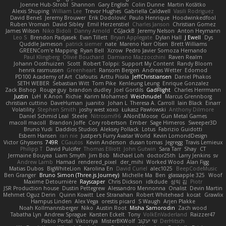
Joenne Hub-Strobl
Shannon
Gary English
Colin Dunne
Martin Koťátko
Alexis Shuping
William Lee
Trevor Hughes
Gabriella Caldwell
Vasili Rodriguez
David Beneš
Jeremy Brouwer
Erik Dodolović
Paulo Henrique
Hoodwinkedfool
Ruben Vroman
David Sibley
Emil Herzenstiel
Charles Janson
Christian Gomez
James Wilson
Niko Bidoli
Danny Arnold
CGJackB
Jeremy Nelson
Anton Heymann
Leo S
Brendon Padjasek
Evan Tillett
Bryan Applegate
Dylan Hall
J Ewell
Dys
Quddle Jameson
patrick siemer
nate
Mareno Harr Olsen
Brett Williams
GREENCom'e Mapping
Ryan Bell
Xcrow
Pedro Javier Somoza Hernando
Paul Klingberg
Olivié Bouchard
Damiano Mazzocchini
Raven Realm
Johann Oosthuizen
Scott
Robert Tolppi: Support My Content
Randy Bloom
henrik rasmussen
Greenheart
Ransom Bergen
Andreas Wetter
Edomod
PD100 Academy of Art
Clafoutis
Arttu Piisila
JeffChristiansen
Daniel Phakos
SETH WEBER
Sebastian Witt
Tom Pike
Kenleung Leung
Enrique Gonzalez
Zack Bishop
Rouge guy
brandon dudley
Joel Gordils
GadFlight
Charles Herrmann
Justin
LvH
K Anon
Richie
Karim Mohamed
Weichnudel
Marcus Grennborg
christian cuttino
DaveHuman
juanito
Johan L
Theresa A. Carroll
Iain Black
Einarr
Volatility
Stephen Smith
joshy west xoxo
Łukasz Pawłowski
Anthony Dilmore
Daniel Schmid Leal
Steele
Nitrosimi96
ANonEMoose
Gun Metal Games
macoll macoll
Brandon Joffe
Cory robertson
Ember
Sage Himeros
Sweeper3D
Bruno Yudi
Daddios Studios
Aleksey Pollack
Lotus
Fabrizio Guidotti
Esbern Hansen
ran nie
Justper's Furry Avatar World
Kevin LomondDesign
Victor Ghyssens
749R
CGautos
Kevin Anderson
dusan tomas
Jegregg
Travis Lemieux
Philipp T
David Pulcifer
Thomas Elliott
John Gutwin
Sara Tarr
Shay
CT
Jermaine Bouyea
Liam Smyth
Jim Bob
Michael Loh
doctor25th
Larry Jenkins
sv
Andrew Lamb
Hamad
rendered_pixel
der_mihi
Worked Wood
Alan Figg
Matias Dubos
BigWhiteLion
Karolina En
David Curiel
alec1025
BeepCodeMusic
Ben Granger
Bruno Simon (Three.js Journey)
Michelle Ma
Ben
glassapple 325
Woof
Maxime Detournière
Rayscaper
Chris Dickson
idkdude
성익 김
Piotr
JSR Production house
Dustin Pettegrew
Alessandro Mennonna
Onalist
Devin Martin
Mehmet Oguz Derin
Quinn Kowitt
Lee Stranahan
Robert Whitehead
kocat
Grawlix
Hampus Linden
Alex Vega
orestis picard
S Waugh
Arjen Plakke
Noah Kollmannsberger
Niko
Austin Root
Misha Samorodin
Zach wood
Tabatha Lyn
Andrew Sprague
Karsten Eckelt
Tony
VolkEnVaderland
Raizzer47
Pablo Portal
Viktoriya
MisterBKWolf
שי יעקוב
DerHitsch