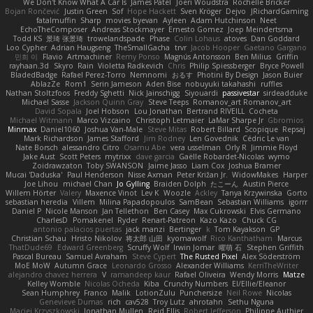
We Don't Know What A Car Is
James Patel
Joeri Woudstra
Rochelle Bricker
Bojan Rončević
Justin Green
Sof
Hope Hackett
Sven Kröger
Dejvo
JRichardGaming
fatalmuffin
Sharp
movies byevan
Ayleen
Adam Hutchinson
Neet
EchoTheComposer
Andreas Stockmayer
Ernesto Gomez
Joep Meindertsma
Todd KS
景琦 张景琦
trowelandspade
Phase
Colin Lohaus
atoves
Dan Goddard
Loo Cypher
Adrian Haugseng
TheSmallGacha
trvr
Jacob Hooper
Gaetano Gargano
민희 이
Flavio
Artmachiner
Remy Ponso
Magnús Antonsson
Ben Milius
Griffin
rayhaan.3d
Skyro
Rain
Violetta Radkevich
Chris
Philip Spiessberger
Bryce Powell
BladedBadge
Rafael Perez-Torro
Nemnomi
おるす
Photini By Design
Jason Buier
AblazZe
Rom1
Serin Jameson
Aden Bise
nobuyuki takahashi
ruffles
Nathan Stoltzfoos
Freddy Sghetti
Nick Jainschigg
Siyouardi
passivestar
sirdeadduke
Michael Sasse
Jackson Quinn Gray
Steve Teeps
Romanov_art Romanov_art
David Sopala
Joel Hobson
Lou Jonathan
Bertrand RIVEILL
Cocheta
Michael Witmann
Marco Vizcaino
Christoph Letmaier
LaMar Sharpe Jr
Gbromios
Minmax
Daniel1060
Joshua Van-Male
Steve Mitas
Robert Billard
Scopique
Repsaj
Mark Richardson
James Stafford
Jim Rodney
Len Govednik
Cédric Le van
Nate Borsch
alessandro Citro
Osamu Abe
vera usselman
Orly R
Jimmie Floyd
Jake Aust
Scott Peters
mytrixx
dave garcia
Gaëlle Robardet-Nicolas
wymo
Zoidrawzaton
Toby SWANSON
Jaime Jasso
Liam Cox
Joshua Bramer
Mucai 'Daduska'
Paul Henderson
Nisse Axman
Peter Križan Jr.
WidowMakes
Harper
Joe Lihou
michael Chan
Jo Gylling
Braiden Dolph
たこーん
Austin Pierce
Willem Hörter
Valery
Maxence Vinot
Lev K
Woozle
Ackley
Tanya Krzywinska
Gorto
sebastian heredia
Villem
Milina Papadopoulos
SamBean
Sebastian Williams
igorrr
Daniel P
Nicole Manson
Jan Tellethon
Ben Casey
Max Cukrowski
Elvis Germano
CharlesD
Pomakenel
Ryder
Renart-Patreon
Kazo Kazo
Chuck CG
antonio palacios puertas
jack manzi
Bertinger
k
Tom Kayakson
GP
Christian Schau
Hristo Nikolov
将太郎 山田
kyomawolf
Rico Kanthatham
Marcus
ThatDude69
Edward Greenberg
Scruffy Wolf
Irwin Jomar
曜萌 石
Stephen Griffith
Pascal Bureau
Samuel Avraham
Steve Cypert
The Rusted Pixel
Alex Söderström
MoE MoW
Autumn Grace
Leonardo Grosso
Alexander Williams
KerriTheWriter
alejandro chavez herrera
V
ramandeep kaur
Rafael Oliveira
Wendy Morris
Matze
Kelley Womble
Nicolas Ocheda
Kiba
Crunchy Numbers
El/Ellie/Eleanor
Sean Humphrey
Franco
Malik
LotionZulu
Punchersize
Neil Rowe
Nicolas
Genevieve Dumas
rich
cav528
Troy Lutz
ahrotahn
Sethu Nguna
Maciej Krzyszkowski
Jonathan Mullen
Reid Ellis
Robert Jefferson
Philippe Authier