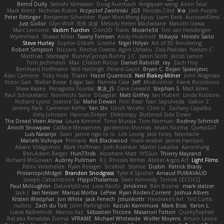
Bernd Dully
Satoshi Yamasaki
Doug Auerbach
fengquan wang
Aeon Soul
Mark Krenz
Nicholas Rubin
Krzysztof Zwolinski
JG3
Nicolas Côté
V-o
Josh Purple
Peter Rittinger
Benjamin Schechter
Ryan Won-Meng Apuy
Liam Beck
AuroranFilms
Just Gollor
Glyn Wolf
亮作 淡波
Melody Helen MacFarlane
Makoto Izawa
Marc Lemoine
Vadim Turchin
Odin3D
Travis
Moiarte3d
Tim van Helsdingen
WyrmHead
Shawn Miller
Tawny Tomsen
Andy Hickmott
Mikayla
Hiroshi Saito
Steve Hurley
Sophie Gilbert
Grische
Nigel Hillyer
Art of 3D Rendering
Robert Simpson
Nizzero
Ritchie Owens
Agon Ushaku
Zisis Psalidas
Nelson C
Matthias
Stareagle
BunnyCyclops Bunny
J.C.
Jason Scott
Jacob Larson
Tom Jachmann
Max
Cristian Rocco
Daniel Raboldt
ray
Zach Hoy
Bernhard Hoffmann
Will Hattingh
Perard-Gayot
Bryan C
Bojan Spasojevic
Alan Camerer
Toby Yoda
Thater
Hazel Quantock
Neil Blakey-Milner
John Wagman
Victor Gan
Walter Bosse
Edgar San
Pamela Case
Jeff
Modicolitor
Frank Riccobono
Shaw Kaake
Panagiotis Tourlas
果冻_JS
Dave Liewald
Stephan S
Matt Allen
Paul Schicketanz
Norimichi Sano
DGagster
Matt Griffey
Ian Hubert
Linda Robbins
Richard Lyons
Joanne Tai
Mahe Dewan
Finn Bear
Ivan Sepulveda
Gabor Z
Jeremy Park
Cameron Keffer
Yan Shi
Ulrich Woehr
Chris Li
Zachary Capalbo
Kelly Johnson
Hannes Dreyer
Elektrospy
Buttered Side Down
The Dread Vixen Alinsa
Laura Kimmel
Timo Muraja
Tom Norman
Rodney Schmidt
Arioch Snowpaw
Catface Meowmers
gardeninn thomas
Istvan Kozma
QuesoGr7
Luis Naranjo
Sean
jamie ngai to lo
Lök Leung
Jack Foley
fxtentacle
Marielli Vichique
Primaris
Kirt Blackwood
mark wrabel
James Harrison
Alvaro Villagomez
Mark Hoffman
Josh Roenker
Martin Lukačka
AaronFung
Ben-Adam Berger
Hun73rdk
Abraham Mast
YYSSun
Thierry Mayrand
Richard McGowan
Aubrey Pullman
R.J. Rhodes Writes
Atelier Argos Art
Light Films
Rémi Verschelde
Ryan Reisiger
SizeKivit
Stymie
Dustin
Patrick Brady
ProtanopicMidget
Brandon Snodgrass
Tyler K Spicher
Arnaud PUIRAVAUD
Joseph Catrambone
HippoThalamus
Sean Kennedy
Tomek LECOCQ
Paul Mcloughlin
DaLivelyGhost
Lose Pacific
Jimikimo
Ben Bosma
mark stalzer
Jack J
Ian Neisser
Marcus Morba
LePew
Ryan Roden-Corrent
Joshua Albers
Kristen Westphal
Jon White
Jack Fenech
Jotunkottr
Hexdrake's Art
Ted Curtis
nullinc
Zach du Toit
John Partington
Kazuki Kamimura
Mark Boss
Yaron L.
Lukas Kalbertodt
Marcos Vaz
Sébastien Tricoire
Masanori Tottori
QuirkyTopHat
ReJ aka Renaldas Zioma
VFRAME
Michael Whiteside
Wolfer Moyens
Arturo Leone