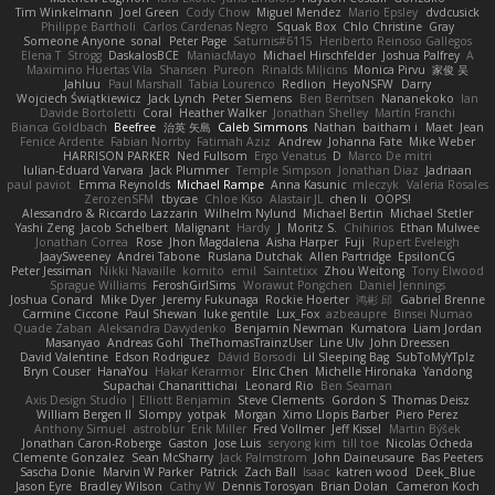
Tim Winkelmann
Joel Green
Cody Chow
Miguel Mendez
Mario Epsley
dvdcusick
Philippe Bartholi
Carlos Cardenas Negro
Squak Box
Chlo Christine
Gray
Someone Anyone
sonal
Peter Page
Saturnis#6115
Heriberto Reinoso Gallegos
Elena T
Strogg
DaskalosBCE
ManiacMayo
Michael Hirschfelder
Joshua Palfrey
A
Maximino Huertas Vila
Shansen
Pureon
Rinalds Miļicins
Monica Pirvu
家俊 吴
Jahluu
Paul Marshall
Tabia Lourenco
Redlion
HeyoNSFW
Darry
Wojciech Świątkiewicz
Jack Lynch
Peter Siemens
Ben Berntsen
Nananekoko
Ian
Davide Bortoletti
Coral
Heather Walker
Jonathan Shelley
Martín Franchi
Bianca Goldbach
Beefree
治英 矢島
Caleb Simmons
Nathan
baitham i
Maet
Jean
Fenice Ardente
Fabian Norrby
Fatimah Aziz
Andrew
Johanna Fate
Mike Weber
HARRISON PARKER
Ned Fullsom
Ergo Venatus
D
Marco De mitri
Iulian-Eduard Varvara
Jack Plummer
Temple Simpson
Jonathan Diaz
Jadriaan
paul paviot
Emma Reynolds
Michael Rampe
Anna Kasunic
mleczyk
Valeria Rosales
ZerozenSFM
tbycae
Chloe Kiso
Alastair JL
chen li
OOPS!
Alessandro & Riccardo Lazzarin
Wilhelm Nylund
Michael Bertin
Michael Stetler
Yashi Zeng
Jacob Schelbert
Malignant
Hardy
J
Moritz S.
Chihirios
Ethan Mulwee
Jonathan Correa
Rose
Jhon Magdalena
Aisha Harper
Fuji
Rupert Eveleigh
JaaySweeney
Andrei Tabone
Ruslana Dutchak
Allen Partridge
EpsilonCG
Peter Jessiman
Nikki Navaille
komito
emil
Saintetixx
Zhou Weitong
Tony Elwood
Sprague Williams
FeroshGirlSims
Worawut Pongchen
Daniel Jennings
Joshua Conard
Mike Dyer
Jeremy Fukunaga
Rockie Hoerter
鸿彬 邱
Gabriel Brenne
Carmine Ciccone
Paul Shewan
luke gentile
Lux_Fox
azbeaupre
Binsei Numao
Quade Zaban
Aleksandra Davydenko
Benjamin Newman
Kumatora
Liam Jordan
Masanyao
Andreas Gohl
TheThomasTrainzUser
Line Ulv
John Dreessen
David Valentine
Edson Rodriguez
Dávid Borsodi
Lil Sleeping Bag
SubToMyYTplz
Bryn Couser
HanaYou
Hakar Kerarmor
Elric Chen
Michelle Hironaka
Yandong
Supachai Chanarittichai
Leonard Rio
Ben Seaman
Axis Design Studio | Elliott Benjamin
Steve Clements
Gordon S
Thomas Deisz
William Bergen II
Slompy
yotpak
Morgan
Ximo Llopis Barber
Piero Perez
Anthony Simuel
astroblur
Erik Miller
Fred Vollmer
Jeff Kissel
Martin Býšek
Jonathan Caron-Roberge
Gaston
Jose Luis
seryong kim
till toe
Nicolas Ocheda
Clemente Gonzalez
Sean McSharry
Jack Palmstrom
John Daineusaure
Bas Peeters
Sascha Donie
Marvin W Parker
Patrick
Zach Ball
Isaac
katren wood
Deek_Blue
Jason Eyre
Bradley Wilson
Cathy W
Dennis Torosyan
Brian Dolan
Cameron Koch