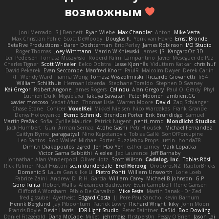
возможным
Joni Mercado
S J Bennett
Ryan Wiebe
Max Chandler
Anton
Mike Verta
Max Christian Pohle
Scott DeWoody
Douglas K.
Yorik van Havre
Ernst Bronde
BetaFive Productions - Daren Dochterman
Eric Perley
James Robinson
I/O Studio
Roger Thomas
Joey Wittmann
Marcin Wiśniewski
James
JS
KangaroOz 3D
Leif Pedersen
Tomasz Muszyński
Roberd Palm
Lampantino
Javier Meseguer de Paz
Charles Tigner
Scott Wheeler
Eelco Dolstra
Lasse Kjønnås
Viduttam Katkar
chris huf
David Pekarek
Evan Seccombe
Manfred Knorr
PaulR
Malcolm Dwyer
Derek Carlin
RF
Wendy Ward
Fianna Wong
Tomasz Wyszolmirski
Riccardo Giovanetti
fr54
William Schilthuis
Herman Idzerda
Stephane Toraldo
Stephen D Swaney
Kai Gregor
Robert Angone
James Rogers
Calinou
Alan Gregory
Paul O' Grady
Phyl
Luthien Dulk
Miguelaxa
Takuya Sawatari
Peter Moonen
ambientCG
xavier moscoso
Vedat Afuzi
Thomas Lisle
Warren Moore
David
Zaq Schlanger
Chase Stone
Conicer
VoxelKei
Mikkel Nielsen
Nico Wardakas
Frank Grande
Denys Holovyanko
Bernd Schmidt
Brendon Porter
Erik Brundidge
Samuel
Martin Pražák
Sofia
Cyrille Maurice
Patrick Nugent
penti_mmd
Mondlicht Studios
Jack Humbert
Gun
Arman Sernaz
Atdhe Gashi
Petr Hloušek
Michael Fernandez
Caitlyn Byrne
paragsatyal
Nino Kapetanovic
Tobias Gallé
SonOfPorcupine
Leo Santos
Rob Waller
Michael Porter
Puzzlebox Props
Justin
honda78
Dimitri Diakopoulos
zgred
Jen Hao Yeh
esther carney
Mark Lopatka
Victor Gama Sabbithi
Alexlee
Jed Laurance
Jeff Barnaby
Johnathan Alan Vanderpool
Oliver Hotz
Scott Wilson
Cadalog, Inc.
Tobias Rösli
Rick Palmer
Neal Huston
sean dunderdale
Erel Herzog
OroborosNZ
RaptorBricks
Domenic S
Laura Ganis
Ike Li
Pietro Ponti
William Unsworth
Lorie Loeb
Fabrice Zaini
Andrew_D
R.H. García
William Carey
Michael B Johnson
G.P
Goro Fujita
Robert Wallis
Alexander Bachvarov
Evan Campbell
Rene Gansen
Clifford A Worsham
Fábio De Carvalho
Mike Festa
Martin Banak - Dr Zed
fred gissubel
Ayetheist
Edgard Costa
JJ
Pere Pau Sancho
Kevin Barnum
Henrik Berglund
Jay Piboontum
Patrick Lowry
Richard Wright
kiky
John Moon
Francis Boyle
Devin Harris
HDR Light Studio
Peter Baintner
Da5id
Bob Dowling
Daniel Fitzgerald
Dana McCabe
Miket
jehrmaig
f1rstpers0n
Peggy O'Brien
Jason Lai