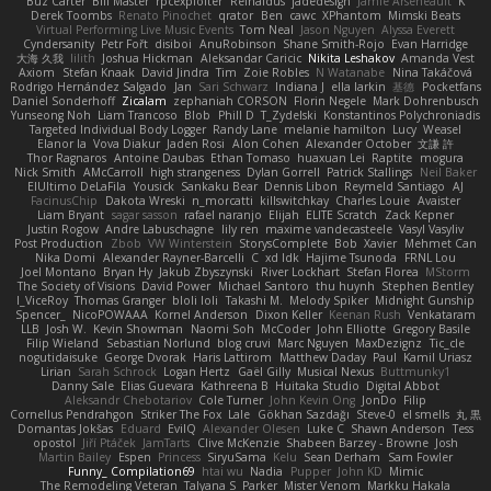
Buz Carter
Bill Master
rpcexploiter
Reinaldus
jadedesign
Jamie Arseneault
K
Derek Toombs
Renato Pinochet
qrator
Ben
cawc
XPhantom
Mimski Beats
Virtual Performing Live Music Events
Tom Neal
Jason Nguyen
Alyssa Everett
Cyndersanity
Petr Fořt
disiboi
AnuRobinson
Shane Smith-Rojo
Evan Harridge
大海 久我
lilith
Joshua Hickman
Aleksandar Caricic
Nikita Leshakov
Amanda Vest
Axiom
Stefan Knaak
David Jindra
Tim
Zoie Robles
N Watanabe
Nina Takáčová
Rodrigo Hernández Salgado
Jan
Sari Schwarz
Indiana J
ella larkin
基德
Pocketfans
Daniel Sonderhoff
Zicalam
zephaniah CORSON
Florin Negele
Mark Dohrenbusch
Yunseong Noh
Liam Trancoso
Blob
Phill D
T_Zydelski
Konstantinos Polychroniadis
Targeted Individual Body Logger
Randy Lane
melanie hamilton
Lucy
Weasel
Elanor la
Vova Diakur
Jaden Rosi
Alon Cohen
Alexander October
文謙 許
Thor Ragnaros
Antoine Daubas
Ethan Tomaso
huaxuan Lei
Raptite
mogura
Nick Smith
AMcCarroll
high strangeness
Dylan Gorrell
Patrick Stallings
Neil Baker
ElUltimo DeLaFila
Yousick
Sankaku Bear
Dennis Libon
Reymeld Santiago
AJ
FacinusChip
Dakota Wreski
n_morcatti
killswitchkay
Charles Louie
Avaister
Liam Bryant
sagar sasson
rafael naranjo
Elijah
ELITE Scratch
Zack Kepner
Justin Rogow
Andre Labuschagne
lily ren
maxime vandecasteele
Vasyl Vasyliv
Post Production
Zbob
VW Winterstein
StorysComplete
Bob
Xavier
Mehmet Can
Nika Domi
Alexander Rayner-Barcelli
C
xd Idk
Hajime Tsunoda
FRNL Lou
Joel Montano
Bryan Hy
Jakub Zbyszynski
River Lockhart
Stefan Florea
MStorm
The Society of Visions
David Power
Michael Santoro
thu huynh
Stephen Bentley
I_ViceRoy
Thomas Granger
bloli loli
Takashi M.
Melody Spiker
Midnight Gunship
Spencer_
NicoPOWAAA
Kornel Anderson
Dixon Keller
Keenan Rush
Venkataram
LLB
Josh W.
Kevin Showman
Naomi Soh
McCoder
John Elliotte
Gregory Basile
Filip Wieland
Sebastian Norlund
blog cruvi
Marc Nguyen
MaxDezignz
Tic_cle
nogutidaisuke
George Dvorak
Haris Lattirom
Matthew Daday
Paul
Kamil Uriasz
Lirian
Sarah Schrock
Logan Hertz
Gaël Gilly
Musical Nexus
Buttmunky1
Danny Sale
Elias Guevara
Kathreena B
Huitaka Studio
Digital Abbot
Aleksandr Chebotariov
Cole Turner
John Kevin Ong
JonDo
Filip
Cornellus Pendrahgon
Striker The Fox
Lale
Gökhan Sazdağı
Steve-0
el smells
丸 黒
Domantas Jokšas
Eduard
EvilQ
Alexander Olesen
Luke C
Shawn Anderson
Tess
opostol
Jiří Ptáček
JamTarts
Clive McKenzie
Shabeen Barzey - Browne
Josh
Martin Bailey
Espen
Princess
SiryuSama
Kelu
Sean Derham
Sam Fowler
Funny_ Compilation69
htai wu
Nadia
Pupper
John KD
Mimic
The Remodeling Veteran
Talyana S
Parker
Mister Venom
Markku Hakala