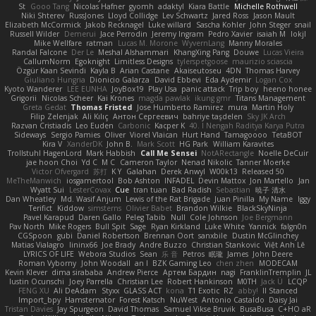
St
Gooo Tang
Nicolas Hafner
gyomh
adaktyl
Kiara Battle
Michelle Rothwell
Niki Shterev
RussJones
Lloyd Collidge
Lev Schwartz
Jared Ross
Jason Mault
Elizabeth McCormick
Jakob Recknagel
Luke willard
Sascha Kohler
John Steger
snail
Russell Wilder
Demerui
Jace Perrodin
Jeremy Ingram
Pedro Xavier
isaiah M
lokjl
Mike Wellfare
ratman
Lucas M. Morone
WyvernLang
Manny Morales
Randal Falcone
Der Le
Meshal Alshammari
KhangXing Pang
Douwe
Lucas Vieira
CallumNorm
Egoknight
Limitless Designs
tylerspetgoose
maurizio sciascia
Özgür Kaan Sevindi
Kayla B
Arian Castane
Akaiseutoseu
4DN
Thomas Harvey
Giuliano Hungria
Dionicio Galarza
David Ebbevi
Eda Aydemir
Logan Cox
Kyoto Wanderer
LEE EUNHA
JoyBox19
Play Usa
panic attack
Trip boy
heeno honee
Grigorii
Nicolas Scheer
Kai Krones
magda pawlak
ikung gmr
Titans Management
Greta Gedat
Thomas Fristed
Jose Humberto Ramirez
mura
Martin Holy
Filip Zelenjak
Ali Kılıç
Антон Сергеевич
bahriye taşdelen
Sky JK Arch
Razvan Cristiadis
Leo Euden
Carbonic
Kacper K
40. I Nengah Raditya Karya Putra
Sideways
Sergio Pamies
Oliver
Viorel Vlaican
Hurt Hand
Tamagoooo
TetaBOT
Kira V
XanderDK
John B.
Mark Scott
HG Park
William Karavites
Trollstuhl HagenLord
Mark Habbish
Call Me Sensei
NotARectangle
Noelle DeCuir
jae hoon Choi
Yd C
M C
Cameron Taylor
Nenad Nikolic
Tanner Moerke
Victor Ofvergard
苏打
K Y
Galahan
Derek Anwyl
W00k13
Released 50
MeTheManwich
iosgamertool
Bob Ashton
INFADEL
Devin Mattox
Jon Martello
Jan
Wyatt Sui
LesterCovax
Cue
tran tuan
Bad Radish
Sebastian
暁子 清水
Dan Wheatley
Md. Wasif Anjum
Lewis of the Rat Brigade
Juan Pinilla
My Name
Iggy
Terifict
Kiddow
simsterns
Olivier Babet
Brandon Wilkie
BlackSkyNinja
Pavel Karapud
Daren Gallo
Peleg Tabib
Null
Cole Johnson
Joe Bergmann
Pav North
Mike Rogers
Bull Spit
Sage
Ryan Kirkland
Luke White
Yannick
falgn0n
CGSpoon
gubi
Daniel Robertson
Brennan Oort
sanxbile
Dustin McGlinchey
Matias Vialagro
lininx66
Joe Brady
Andre Buzzo
Christian Stankovic
Việt Anh Lê
LYRICS OF LIFE
Webora Studios
Sean
乐 音
Petros
眠瓏
James
John Deere
Roman Vyborny
John Woodall
an l
BZK Gaming Leo
chen zhen
MODECAM
Kevin Klever
dima sirababa
Andrew Pierce
Артем Бардин
nagi
FranklinTremplin
JL
Iustin Ocunschi
Joey Parrella
Christian Lee
Robert Hankinson
M0TH
Jack Ü
LCQP
FENG XU
Ali DeAdam
Styxx
GLASS ACT
kona
T1 Exotic
RZ
abby!
ll Stanced
Import_bpy
Hamsternator
Forest Katsch
NuWest
Antonio Castaldo
Daisy Jai
Tristan Davies
Jay Spurgeon
David Thomas
Samuel Vikse Bruvik
BusaBusa
C+HO aR