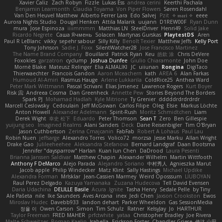
Xavier Caliz
Zach Robyn
Fizzle
Lukas Ess
andrea cerini
Keerthi Pachala
Benjamin Learmonth
Claudia Toyama
Von Piper Flowers
Søren Rosendahl
Van Den Heuvel Matthew
Alberto Ferrer Lara
Edo Salvej
Pzit
✧ 𝔪𝔞𝔯𝔦 ✧
eeee
Aurora Nights Studio
Dougal Henken
Attila Malarik
uujann
D1REW00F
Ryan Dunn
mura
Jose Espinoza
iiiimmmm
Matthias LN
SteelDriver
Henri49
Solid Jake
Ricardo Negrete
Саша Ячмень
Solacen
Martynas Gurskas
PlaytestDS
Aren
Paul R LeBlanc
vikky
sepehr sabour
Silly Killy
Benoît Texier
Matthew Jeffs
Kelly Port
Tony Johnson
Sadie J. Foxx
SilentWatcher28
Jose Francisco Martinez
The Name Brand Company
Bouillard
Patrick Ryan
Keu
皓欽 涂
Chris DeVere
Foxokles
garzatron
cyclump
Joshua Dunfee
Giulio Chiaramonte
John Doe
Mornè Blake
Mateusz Relinger
Elia ALMALIKI
JC
uiiunan
Rongina
DigiTaco
Thierwaechter
Francois Gandon
Aaron Mceachern
kath
AREA 6
Alan Farkas
Humoud Al-Amiri
Rasmus Hauge
Arlene Lukkarila
ColdRice25
Anthea Ward
Peter Mark Wittmann
Pascal Scrivani
Elias Jimenez
Lawrence Rogers
Kurt Boyer
Risk 📀
Andreea Cosma
Dan Greenheck
Annette Pew
Stories Beyond The Borders
Spark PJ
Mohamad Hadlah
Kyle Mitrione
Ty Grenier
dddddrdrdrdrdr
Marcell Ceslowsky
Cedoulain
Jeff McGowan
Carlos Filipe
Oleg
Elsie
Markus Löchte
Anton Howell
Alexander Adelmann
Spirit-Rush
Moritz Schmidtchen
Liam
Derek Wight
幸史 松下
Eduardo
Peter Thomson
Sean T
Zero
Ben Gillespie
yuijung seo
Imagined Realms
Alani Sanders
Deck
Dane Reisenbigler
Tim O'Bryan
Jason Cuthbertson
Zerina Cmajcanin
FabFab
Robert A Lohaus
Paul Lau
Robin Nuen
jeffsarge
Alexandro Torres
Volico72
morzsa
Jesse Marku
Allan Wright
Drake Gao
Julileeheehee
Aleksandra Stefanova
Bernard Landgraf
Daan Bootsma
Jennifer "daysparrow" Harlan
Kuan lun Chen
DaDrood
Laura Pesenti
Brianna Janssen Saldivar
Matthew Chapin
Alexander Wilhelm
Martin Wittfooth
Anthony F DeMarco
Alejo Parada
Alejandro Soriano
中村秀人
Agnieszka Marut
Jacob apple
Philip Windecker
Matz Klint
Sally Hastings
Michael Updike
Alexandra Forman
MrIsklar
Jean-Cassien Marmey
Weird Oposssum
LIUBOYAN
Raul Perez Delgado
Kazuya Yamanaka
Zuzana Hudecova
Tell David Evensen
Daria Udachina
DELILLE Basile
Acura .Ignite
Tasha Henry
Sedale Pelle
by Tiny
Ale Pašeta
nile
Ike Saunders
Aves Arcana
inex
Jedi Chen
Jaxson Crookston
Ewos
Miroslav Hudec
Davebb933
landon dehart
Parker Wheeldon
Gas SessionMedia
정율 이
Owen Carson
Simon
Tim Schulz
Ratner
KelsyJay
Jo
HARTHUR
Taylor Freeman
FRED MAHER
prfctwhite
yataa
Christopher Bradley
Joe Rivera
Malte Schweitzer
Roman Kaelin
Isabella
Erickson Foster
Chandler Griese
修汰 山田