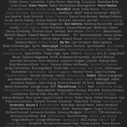
Zoltán Simon
Londolan
Cedric Wurm
Max King
CucuZulu
Radosław Bela
Loris Olivier
Erwin Heyms
Rafael Santisteban Baumgartner
Fenrir Fawkes
MaddieMooMoon
shuhao wang
WorldBLD
Artet
Drew Tanner
Navid Eshaq
Aubin Nicoleau
Blandine Ducrocq
JewelEyed
ANDY
Anton Friedman
時里ZYC
Joe Stadnik
Brett Schmidt
Adam Derenne
Daniel Vera Morales
Mattias Eriksson
le-cds
Jamie Oakley
Shihan Barbee
Brenden Cameron
Jay Hart
Lourens Lessing
Dominique Fitzgerald
Federico Bagarolo
Eon Valterra
NeckbeardLover445
Lucian
cooshy
Toms Seglins
Fuller Pendleton
Eduard Marsinyac
Matthew J Clarke
Danny Dimbleby
Thomas Lloyd
clenhart
Ben Wilson
minkis kim
Manenblack
Martten Maasik
Edward Maxym
BetterAsBad _
RO
SwunkusSwede
hauke lienau
HAR
valsekamerplant
Cemile Høyer
Viviane Souza
Meredith Jones
Van Gun
Brittany Martin
Robyn Roach
Kai Wu
Carr Simpson
Mike Galland
Brian Eichenberger
Syl Pu
Kevin Jeryd
Christian Tennant
SporkSkaffel
Zac Zabawa
Junzhe Zhu
nate arnold
Flynn Duniho
Pietro Piemontese
Ronnie Barnett
Todd Bennion
SpacePuffle
Tristan Fogle
Spec
Peter G
rayryeng
鸝瑩 魏
Craig Smith
fatcat
Daisuke Nagasawa
Bruf4
Anastasia Komaritska
Laurent Belcour
Kenneth Simmons
Amir Mansour
Joaquim Vergara
Lizbeth
Dakota Klatt
Bryn Morrison-Elliott
Mana
Simeon Milkov Velchevsky
Camille De Bastiani
Jenya Zenchenko
Burning Astral
Three Hats
Jamonidas
Soul Evans
Carlos Javier
Silverelitist
Dane Bucao
Salomé Lagarde
Patricio Torres
Clara Truchsess
Chantal LeBlanc
Garrett Calloway
nøixzy
Nicholas Day
Svetlin
Marco Evangelisti
Jack Kibble-White
MTU1500
Jordan Krakowski
Juuso Sipilä
SofaKing42
Frank
Jermaine Dawson
Chen Huang
Étienne Pikatoff
Sri Sonti
Bassy's Games
Bailey Rosenthal
George Luna
JEFF
Plane2House
Bob F
Matt
Zoemoney
Azula
Christopher Johansen
Harry Merrett
Respectable Studios
Phil Wilt
Dmitry Sorokin
Cookymine
Daniel Dias
Pixi_lab
MD1
Veronica
Rory
Brendan Droppo
Kelton McEwen
Rico Levitt
Liquid Cooled
Nadia
Pedro Viana
Oleksii Komarov
Can
Desmond Johnson
Richard
Roman Volobuev
Teraa Bull
Chodey
Luke Fenwick
Xindrrobo
Noura S
Brett Wheeler
Bees Wax
Nicole Pérez
Frank Hereford
Carlos Ramírez
Arianna Montanari
Ikkeii
Shannonigans
Maggie Raycheva
Richard Funnell
Leonardo Borsten
Vinicius Morgado
BluntBSE
CW Animations
Anonymous Person
鈴葵
Jeff Kraemer
Nicole Findlay
Shirley
Lisa Anders
Angus McAloon
George Willaman
Sparazza D
RKG media
Manu T
S K
Lucas Signoles
NinjARTA
Mohamedmoawad Hilal
Tamás Kuklics
Pierre Moore