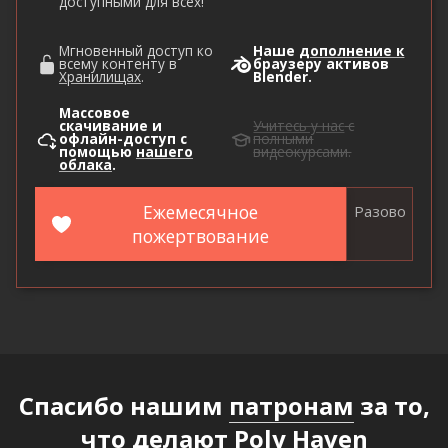
доступными для всех!
Мгновенный доступ ко
Наше
дополнение к
всему контенту в
браузеру активов
Хранилищах
.
Blender.
Массовое
скачивание и
Учитесь у нас
с
офлайн-доступ с
полными
помощью
нашего
видеокурсами.
облака
.
Ежемесячное
Разово
пожертвование
Спасибо нашим
патронам
за то,
что делают Poly Haven