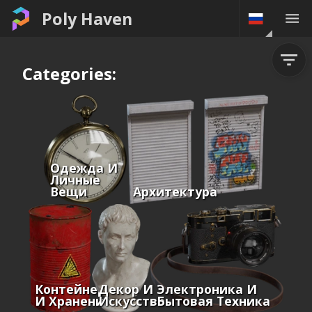
Poly Haven
Categories:
Одежда И
Личные
Вещи
Архитектура
Контейнеры
Декор И
Электроника И
И Хранение
Искусство
Бытовая Техника