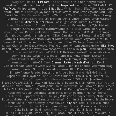
lewdgazer
川頁 可可
First Last
Bob Anderson
Ofek Chen
Keegan Moore
David French
Alex Pehotin
Michael R
Sai
Maya Enderland
Sxcret
WILLIAM HTAY
Misa Vlogs
Philipp Lehmann
bob
Elliot Sloss
William Peart
Effex Talon
Lukatonny
NautiluStudios
Chanakya
Jay Lane
Nicolas Fossard
Владислав Жуковський
Raje
Daviid Enzo
Carl-Simon Sahlin
Toby Watson
אלמוג
Andrei Barsan
Dylan Scruggs
Trul Trulsen
Maria Diavolova
Ian Brennan
なのは
Vincent Gates
Jakub Hasanov
Ivan R
Michael Keutel
Ishika
Coast Light Media
Hiromi Uematsu
Marco Scala Bertolin
Antonio
NocturnalKestrel
Markus Trappe
Tyler Nichols
penguin
Chris
D3 Anima
Matthew Schultz
Ali Jaafar
Cameron A Miele
Илья Несенюк
Reperak
alberto echavarria
Rod Barksdale
M M
Martin Kempster
Somebodyoncetoldme
Josh Laxen
Oliver Danielsen
Alex Duncan
silas 2534455
Carro1001
Thomas Anderson
Daniel Wilson
RAfort
Owen Maynard
Nico Cloud
George M. Dyck
Thbatcos
Dmytro Volovnenko
Stina Walberg
Cosmas A Demetriou
ענבר פז
Clem White
DeboxMojave
Meene Lindner
Vincent Ludwig Kiefner
BF2 _Pilot
Robert
Brian Racer
Ian Watts
JGWentworth877
Gan3e46
Jean
Dazzworks3d
Kilian
D. J.
Ahmed.ashii092112 ahmed092112
E. Belliveau
wesleyCrowbar
Vibralizer
Dominic Blake
Goglomo
takoslvt
Renn Exev
Musa muturi
Ducksink
Joshua Kendrick
Daniel Arendzen
Bang1324
Jeremy Whitter
Nekom Glew
Amako Izumi
jeffox09
Caro
Brennan Rafters
NewbieDot
iz o
Kay-S
Zee MacDonald
Antonio Gasca-Alvarez
Jacob Dillon
Joe Chabot
Maximum Swag
morgan monroe
Nader Hassan
Alex Navarre
BlindPenguin
James Barber
Ernesto Alonso Paredes Burgos
John Anders Stav
현진 김
Neil McG
buhii
Capsule Studios
Jayden !
Enrique
Sascha Huncke
Elīza M.
Melli
arbiter1209
Hyprotix
Harry Conquest
Chris Reeves
Jessica
DESTER
Kiki
Jake Ruesch
Steve CHAUDANSON
Bhukya Hari Prasad Naik
Slaytex Marshall
Gromit
Dan Pachter
dork667
Infant Terrible
Richard
Jaelin Smith
mattyrails
Carl Schwerin
Joeri Lefévre
Mike
Sol
J&G
Jon
Eric Manongdo
Oliver Frost
DancingDeadGuy
Barry Connolly
Aeval
Jon
Captain Coconuts
Jacob Schealler
ari-goldman
Nathan Johnson
Tyler Herbert
Puppeteerist
Tyler Phillips
J.P. Raymond
hayden harry
NightRaven
Eduardo Gottschald
Abeni Campos
cameronfr
Dominick
Joe Young
Sascha Becker
Joshua Scelfo
Annah Gestaga
SmaackBZ62
JollyYeen
oscall L
友理 斉藤
Kuba
Gabrielius M
Scott Moen
Kaylee
Thomas Pierro
Gustavo Pliego
Noah
Юлія Кізі
Daisy Belknap
ZMM
Jason Anderson
Christian Kohli
Satyan Patel
YEDA HOME DECOR
Simon
Reg_LMO
Jacob Denault
ApocDev
Rumlo Olmub