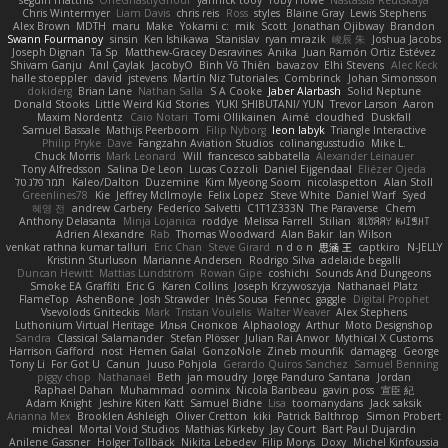
seguin matthis
OneGhastlyGhoul
yannick tooy
Toby Howe
Nastassia Reutskaya
Chris Wintermyer
Liam Davis
chris reis
Ross
styles
Blaine Gray
Lewis Stephens
Alex Brown
MDTH
maru
Make
Yokami c:
mik
Scott
Jonathan Ojibway
Brandon
Swann Fourmanoy
sinsin
Ken Ishikawa
Stanislav
ryan mrazik
峻辰 朱
Joshua Jacobs
Joseph Dignan
Ta Sp
Matthew-Gracey Desravines
Anika
Juan Ramón Ortiz Estévez
Shivam Ganju
Anıl Çaylak
JacobyO
Bình Võ Thiên
bavazov
Elhi Stevens
Alec Keck
halle stoeppler
david
jstevens
Martín Niz Tutoriales
Combrinck
Johan Simonsson
dokiderg
Brian Lane
Nathan Salla
S A Cooke
Jaber Alarbash
Solid Neptune
Donald Stooks
Little Weird Kid Stories
YUKI SHIBUTANI/ YUN
Trevor Larson
Aaron
Maxim Nordentz
Caio Notari
Tomi Ollikainen
Aimé
cloudhed
Duskfall
Samuel Bassale
Mathijs Peerboom
Filip Nyborg
leon labyk
Triangle Interactive
Philip Pryke
Dave
Fangzahn Aviation Studios
colinangusstudio
Mike L.
Chuck Morris
Mark Leonard
Will
francesco sabbatella
Alexander Leinauer
Tony Alfredsson
Salina De Leon
Lucas Cozzoli
Daniel Eijgendaal
Eliézer Ojeda
תמר פלג טל
Kaleo/Dalton
Duzemine
Kim Myeong Soom
nicolaspetton
Alan Stoll
Greenlines78
Kie
Jeffrey McIlmoyle
Felix Lopez
Steve White
Daniel Warf
Syed
혜영 전
andrew Carbery
Federico Salvetti
C1T1Z333N
The Paraverse
Chem
Anthony Delasanta
Minja Lojanica
roddye
Melissa Farrell
Stilian
ꌃ꒒ꀎꋪꋪꌩ ꀘꈤꀤꁅꃅ꓄
Adrien Alexandre
Rab
Thomas Woodward
Alan Bakir
Ian Wilson
venkat rathna kumar talluri
Eric Chan
Steve Girard
n d o n
思涵 王
captkiro
N-JELLY
Kristinn Sturluson
Marianne Andersen
Rodrigo Silva
adelaide begalli
Duncan Hewitt
Mattias Lundstrom
Rowan Gipe
coshichi
Sounds And Dungeons
Smoke EA Graffiti
Eric G
Karen Collins
Joseph Krzywoszyja
Nathanaël Platz
FlameTop
AshenBone
Josh Strawder
Inês Sousa
Fennec
gaggle
Digital Prophet
Vsevolods Gniteckis
Mark
Tristan Voulelis
Walter Weaver
Alex Stephens
Luthonium Virtual Heritage
Илья Снопков
Alphaology
Arthur
Moto Designshop
Sandra
Classical Salamander
Stefan Plösser
Julian Rai Anwor
Mythical X Customs
Harrison Gafford
nost
Hemen Galal
GonzoNole
Zineb mounfik
damageg
George
Tony Li
For Got U
Canun
Juuso Pohjola
Gerardo Quiros Sanchez
Samuel Benning
piggy chop
Nathanaël
Beth
jan moudry
Jorge Panduro Santana
Jordan
Raphael Dahan
Muhammad
oominx
Nicola Baribeau
gavin poss
宣臣 紀
Adam Knight
Jeshire Kiten Katt
Samuel Bidne
Lisa
toomanydans
Jack saksik
Arianna Mex
Brooklen Ashleigh
Oliver Cretton
kiki
Patrick Balthrop
Simon Probert
micheal
Mortal Void Studios
Mathias Kirkeby
Jay Court
Bart Paul Dujardin
Anilene Gassner
Holger Tollbäck
Nikita Lebedev
Filip Morys
Doxy
Michel Kinfoussia