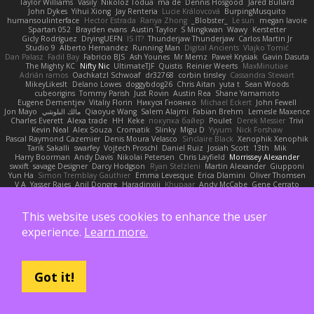
Taylor Williams
Vasily
Nikoloz Todua
ma de
Dennis Hosgood
Jared Bullard
John Dykes
Yihui Xiong
Jay Renteria
Lucie Královcová
BurpingMusquito
humansoulinterface
Hector Estrada
Ranya Zhong
_Blobster_
Le sun
megan lavoie
Spartan 052
Brayden evans
Austin Taylor
S Mingkwan
Wawy
Kerstetter
Gicly Rodríguez
DryingUEFN
IS IT?
Thunderjaw Thunderjaw
Carlos Martin Jr
Studio 9
Alberto Hernandez
Running Man
Digital Ancients
Vlajko Tomić
Dan Palasz
Fadil Bay
Fabricio BJS
Ash Younes
Mr Memz
Paweł Krysiak
Gavin Dasuta
The Mighty KC
Nifty Nic
UltimateTJF
Quistis
Reinier Weerts
MaxMinutiae
Adrián ramos
Oachkatzl Schwoaf
dr32768
corbin tinsley
Cassandra Stewart
MikeyLikesIt
Delano Lowes
doggybdog26
Chris Aitan
yuta t
Sean Woods
cubeorigins
Tommy Parish
Just Rovin
Austin Rea
Shane Yamamoto
Eugene Dementjev
Vitaliy Florin
Никуся Гноянко
Michael Eckert
John Fewell
Jon Mayo
مالك البلوشي
Qiaoyue Wang
Salem Alajmi
Fabian Brehm
Lemesle Maxence
Charles Everett
Alexa trade
HH
Keke
покупка байер
Poulet
Derek Messier
Trivi
Kevin Neal
Alex Souza
Cromatik
Slinky
Migu D
Yyyum
Nick Forshaw
Pascal Raymond Cazemier
Denis Moura Velasco
Sinclaire Black
Xenophik Xenophik
Tarik Sakalli
swarfey
Vojtech Proschl
Daniel Ruiz
Josiah Scott
13th
Mik
Harry Boorman
Andy Davis
Nikolai Petersen
Chris Layfield
Morrissey Alexander
swxift
savage Designer
Darcy Hodgson
Ryan Stelzleni
Martin Alexander
Giupponi
Yun Ha
Simon Tremblay Gauthier
Emma Levesque
Erica Dlamini
Oliver Thomsen
V A
Yasser Raies
Anil Dongre
Haradinxiii
Khupaar
Andy McCabe
Gene Cerrato
Frederik Kirkegaard Esbensen
Arda
Jackrobin23
Groot
Rahmat Rizal Andhi
Daniel Ruiz G
Kortez Crockett
Michael Fuchs
Mike C.
Александр Татаринов
Schuyler Baker
matthew armer
Gav Judge
Sergio
Misik
Alexa Wilkerson Editing
This website uses cookies to enhance the user
Peter Pietlasky
Michael Buttaro
Jackt
Aero
Jacqueline Valero
Steve mcbees
experience.
Learn more.
Amberlie Rodriguez
Uranus Peregrine
kokuragari
CJ Duguay
Ivan
Assima Dauletbek
ツキ ミ
Adam
NinjaSubRosa
Andrew Stone
Avery
rwgames
felipe zucoli
ethan M
Yakoto
DB3d
Mason
Nene
高 日
Nicolo' Paolino
Cedar Scarlett
Tunanodra-P
Victor Bondatiy
Quentin
GWH
Kirsten
KT Mack
FrantaBOT
edwin Zhou
Blake Rizzo
Tal Smith
Carter Farrey
Angel
Got it!
Juan José Castaño
HugoRC
Xenalto
Schmitthoffer Zsolt
indi81
biscuit
Kay
Toff
Jovana
Sofiya Ibragimova
BlizzyFox
William Thirlaway
David Brown
Babacar Diop
Marco
noCrxdit
Samuel Furr
Trisha Chua
Skkiff
nan mi
GlazeDonut
William Travis
Aspyr
David Vidmar
Whispers
rony maayan
Sergio Rizen
abimi
Ace 6s
TLAlice
Brandon Gowera
Qupomotion