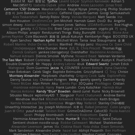
Bobbit M.
Karl
敦智 紀
Tjoffex
Levent Göçer
Szymon Kaniewski
Adrian S
Mat (M5X11)
Izabella Dębek
john
Andrew
Alexis Lazootin
Jonas Trost
Cameron 'CSD' Dickson
Maurice LeDoux
Fayçal Njoya
Jimmy Jung
Phillip Studans
준현 이
Jorn Bakker
Lloros Sarano
Caffeine Oppsum Games
Giorgi Samukashvili
Alex Tsiskarishvili
Family Rislov
Shiny
Vonda Marquez
Matt Sweda
Ina
Ben Houston
DeeEmmCee
Jim Mitchell
Hamish Gawn
DocD
Bu
Angelie
simon dewey
Alastair Johnson
Harrison Jones
Saihou
LEDAfterBurners
Roe Hughes
Simon
getzity
K.O Tsitra Eht
Brett Seipel
Liz Vermoesen
cryptic pk
PJ
quig
Allison Philips
anaptr
RenAzuma's Things
Risky_Bunny98
EndyArts
Mone Ane
James Paynter
Cole Blazevich
家維 張
Jakub Kukuryk
Kemberlyn Pegus
BOOSTED UK
Ryan Sanchez
Nathan Apffel
Mitchell Winn
Tania
Ieva Straupmane
金 康
Robert Marino
Victor De los Santos
Manfred
Philipp Jainz
Марина Ск
Dave Child
UncleJesseppe
Mike Duncan
Rene
名氏 无
Chris Priscott
Thomas Rigg
Derrick Graham
yankee (derogatory)
Overshafter
Madeleine Andersson
Nahuel Adreani
Dennis Smolek
Mythina
Noward Beast
Valerian Vardania
The Taxi Man
Robert Contreras
Azerta
HoboGod
Steve Pedler
Austyn K
PixelScribe
Double Downshift
Mr. Happy
Andrey Lebrov
sbuk
Edward Swartz
Jonah Edick
Wahrgrave
Dom Guerrera
Jazza
N_COUNTER
Artem Beitsch
Iryna Osadcha
Diran Bebekian
Caleb Slagle
Baptiste Belmudes
GrizzlyBeard
CJ
Troy
Chrisie
Morrissey Alexander
Harpbeats
charliehsy
Gregory Cook
Lulu
ExplorePolo
Danny Taurus
kay
Christian Forsgren
Venky
qwerty qwerty
Damon Hardy
Trevor McGee
Alan Pimm
Aku
Danilo Pipi
3DQuake
PooMagoo
Cristian
montrose edmonds
Harry
Frank Lundin
Cory Kutschker
Harnick Atur
Marcos Antonio
Randy "Blue" Bowden
david curiel
Rune
Nicky Brownell
Sibusiso Mauze
wpbirney420
T. Stargazer
Punit Chaturvedi
Andrew Barrie
Minehow
Mon1k4
Mitchell Kirkwood
Mike Bonafede
Keith Bridges
Kamila Novakova Tereza Nemcova
Wogan May
NefaroX
Stanley Chen榕樹
Unearthly Interactive
Jay
Joseph McKinnon
지후 이
Rafael Jimenez
Colin Langley
Juan M Ortiz
yusuf kodat
Taliesin River
GrimeOnADime
Cabot3D
Paola Avanzo
Sarah
Philipp Krombusch
Anthony Rosbottom
Danik Z
Herminia Alexandra Franco Parra
Hunter R
Vito Petrović
Saint Deluca
Sentient chicken noodle soup
Robbe Callewaert
Michael
Shalekendar
Alexander Levenson
James
Ma. Cristina Risoli
Yota chiba
Dean Simonds
Mark Sanderson
Alexandre Lhote
hazel bat
Abhijit Prasanth
Ben Hoffman
Matthew Edgmon
Tara Exotic
Juha Lindfors
Haydon Costall
Gonzako