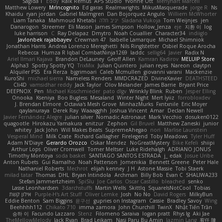
Sagida T
Eddy
Raik Remus
APS Studio
Yvonne Ott
Menyhárt Marcell
Matthew Lowery
MrIncognito
Ed garas
Realmwrights
MikusMasquerade
jorge R
Ns
Khaidu
ryan jordan
Gabriel Malmgren
Dan Bojorquez Angulo
Williem McWhorter
Liam Tanaka
Mahmoud Khetabi
יניב חלה
Sladana Vukoja
Tom Weijnjes
jen
Danarogon
Streemer
Eli Mason
James Simpson
Hollow_Jenza
eje
지환 이
log
luke harrison
C
Ray Delapaz
Dmytro
Noah Couallier
Character34
indiiglo
Javlonbek rajabbayev
Crewman 47
Isabelle Lamarque
Michael Shimniok
Jonathan Harris
Andrea Lorenzo Mereghetti
Nils Ringlstetter
Osbiel Roque Arocha
Rebecca
Humza R Iqbal CombatNinja1269
laddc
sellig64
Javier
Radix N
Ariel Ilmari Kajava
Brandon DeLauney
Geoff Allen
Kamran Kadirov
MELUIP Store
Alpha3
Spotty Spotty YQ
TrixMix
Julian Quintero
julian reyes
Nareon
claytpn
Alquiler PS5
Era Rerza
bjgrimoari
Caleb Mcmullen
giovanni varani
Mackenzie
KuroShi
michael sierra
Nameless Renders
MMDCRAZED
DivineXavier
DEATHSTEED
Cli4D
vamsidhar reddy
Jack Taylor
Olov Melander
James Barrie
Bryant Price
DEEPNOX
Pen
Michael Koschmieder
pato dlgv
Wrinkly Blink
Ruben
Jesper Elling
Onooka
Kseniya
Boo Bugless
Mesaland
Winter Night
Mert İyiiz
forrobloxdev
J. Brendan Elmore
Octavia's Mesh Grove
MinhazMurks
Fxntxnile
Eric Moyer
qaylanuraya
Derek Ray
Waaagghh
Joshua Vincent
Amar
Declan Newell
Javier Fernández Alegre
julian silver
Nomadic Astronaut
Mark Vecchio
dosuken0122
quagootle
Hirokazu Yamakura
enitzur
Zephon
Gil Bruvel
Matthew Zaneski
junior
whitey
Jack John
Will Makes Beats
SupremeAhegao
nori
Marlise Launstein
Vesperal Mind
Milk Crate
Richard Gallagher
Firelegend
Toby Meadows
Tyler Huff
Adam N'Diaye
Gerardo Orozco
Oskar Mendez
NoGreatMystery
Bike Kefeli
shiipi
Arthur Lops
Oliver Cromwell
Tomer Meltser
Luke Ridehalgh
ADRIANO JONUS
Timothy Montoya
soda basket
SANTIAGO SANTOS ESTRADA
j_ edak
Josue Uribe
Anton Rubets
Gui Ramalho
Noah Patterson
Jomenikia
Bennett Greene
Peter Hale
Nathaniel Roberts
Mechrot
elijah kenney
J H
Astone Massie
Tobi Staerk
milad tatar
Thomas
DHL
Bryan Intindola
Archman
Billy Bob
Evan C
SHALIWA233
Stefan Jammertzheim
SpiSlu
Joe Carlos
Oscar Castillo
bleached
senko
Lasse Leonhardsen
3darchstuffs
Martin Wells
Skittlq
SquareIsNotCool
Tobias
אילון קשת
Purple-H's Art Stuff
Oliver Lemke
Josh
No No
David Rogers
MilkyBun
Eddie Benton
Sam Biggins
윤구선
gupries on Instagram
Cassie
Bradley Savoy
Wing
Beehhhh112
Chikato 710
imma zamora
John Churchill
TwinX
Nhật Tiến Trần
승하 이
Facundo Lazzaro
Stenz
Filomeno Saraiva
logan pratt
Rhys lg
Aki Jae
TheMellowMelody
Jack Ryan
Brad Leikam
Nasi Paru Bu Amin
Jazmin Lang
宥任 陳