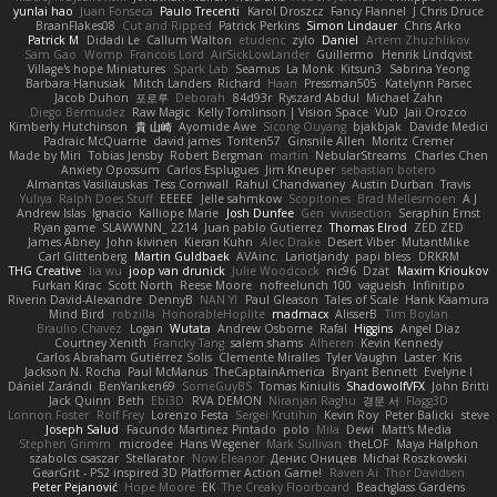
yunlai hao
Juan Fonseca
Paulo Trecenti
Karol Droszcz
Fancy Flannel
J Chris Druce
BraanFlakes08
Cut and Ripped
Patrick Perkins
Simon Lindauer
Chris Arko
Patrick M
Didadi Le
Callum Walton
etudenc
zylo
Daniel
Artem Zhuzhlikov
Sam Gao
Womp
Francois Lord
AirSickLowLander
Guillermo
Henrik Lindqvist
Village's hope Miniatures
Spark Lab
Seamus
La Monk
Kitsun3
Sabrina Yeong
Barbara Hanusiak
Mitch Landers
Richard
Haan
Pressman505
Katelynn Parsec
Jacob Duhon
포로루
Deborah
84d93r
Ryszard Abdul
Michael Zahn
Diego Bermudez
Raw Magic
Kelly Tomlinson | Vision Space
VuD
Jaii Orozco
Kimberly Hutchinson
貴 山崎
Ayomide Awe
Sicong Ouyang
bjakbjak
Davide Medici
Padraic McQuarrie
david james
Toriten57
Ginsnile Allen
Moritz Cremer
Made by Miri
Tobias Jensby
Robert Bergman
martin
NebularStreams
Charles Chen
Anxiety Opossum
Carlos Esplugues
Jim Kneuper
sebastian botero
Almantas Vasiliauskas
Tess Cornwall
Rahul Chandwaney
Austin Durban
Travis
Yuliya
Ralph Does Stuff
EEEEE
Jelle sahmkow
Scopitones
Brad Mellesmoen
A J
Andrew Islas
Ignacio
Kalliope Marie
Josh Dunfee
Gen
viviisection
Seraphin Ernst
Ryan game
SLAWWNN_ 2214
Juan pablo Gutierrez
Thomas Elrod
ZED ZED
James Abney
John kivinen
Kieran Kuhn
Alec Drake
Desert Viber
MutantMike
Carl Glittenberg
Martin Guldbaek
AVAinc.
Lariotjandy
papi bless
DRKRM
THG Creative
lia wu
joop van drunick
Julie Woodcock
nic96
Dzät
Maxim Krioukov
Furkan Kirac
Scott North
Reese Moore
nofreelunch 100
vagueish
Infinitipo
Riverin David-Alexandre
DennyB
NAN YI
Paul Gleason
Tales of Scale
Hank Kaamura
Mind Bird
robzilla
HonorableHoplite
madmacx
AlisserB
Tim Boylan
Braulio Chavez
Logan
Wutata
Andrew Osborne
Rafal
Higgins
Angel Diaz
Courtney Xenith
Francky Tang
salem shams
Alheren
Kevin Kennedy
Carlos Abraham Gutiérrez Solis
Clemente Miralles
Tyler Vaughn
Laster
Kris
Jackson N. Rocha
Paul McManus
TheCaptainAmerica
Bryant Bennett
Evelyne I
Dániel Zarándi
BenYanken69
SomeGuyBS
Tomas Kiniulis
ShadowolfVFX
John Britti
Jack Quinn
Beth
Ebi3D
RVA DEMON
Niranjan Raghu
경문 서
Flagg3D
Lonnon Foster
Rolf Frey
Lorenzo Festa
Sergei Krutihin
Kevin Roy
Peter Balicki
steve
Joseph Salud
Facundo Martinez Pintado
polo
Mila
Dewi
Matt's Media
Stephen Grimm
microdee
Hans Wegener
Mark Sullivan
theLOF
Maya Halphon
szabolcs csaszar
Stellarator
Now Eleanor
Денис Оницев
Michał Roszkowski
GearGrit - PS2 inspired 3D Platformer Action Game!
Raven Ai
Thor Davidsen
Peter Pejanović
Hope Moore
EK
The Creaky Floorboard
Beachglass Gardens