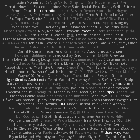
Hussien Mohamed
Gaforga VK
Ich Simp
cyril faia
Nipper1er
ふぇ えっ
Tomato Huwaidi
Eduardo ramirez
Peter Bates
Jediah Pesu
Randy Wells
Eilir Ho
Mrunit Churi
Necromantique
Nikki Balsem
Render House
John Hughes
James Gonzales
Cristi Vanderburg
Kaeden Hahn
Timo Erick
Miroslav Šamánek
EfulTopo
The Starius Project
Punch UP: The Top Contender! Official Patreon
Jorge Manuel Cappello Barreto
Sticky Buttons
iiiFahad7
재우 김
Morgsley
Workbench
wegu1
TheHappyElite
Duane Strickland
DC Kasundra
Ross
Marcin Anyszkiewicz
Ricky Robinson
Elizabeth
moot1n
Scott Fredrickson
仁 小野
kb714
Chris
Gabriel Alvarado
哲 董
Fredrik Karlsson
Tristan Lorius
Purpose Architecture
Władysław Pryszczarek
Ashley Fayers
plexlexia
Daniel Tidemo
ALEX NAVARRO
Table On
Edward
Didier Aerlebout
Anton
Sara
Alan
Jeffrey Olson
Riccardo Colombo
OHNE LIMIT
Gionea Alexandru Daniel
philip sisk
Daniel Richman
Ieuan King
Karri Haranko
Autonomous Frontier
Thokozani Mahlanyane
david cachay
Shonn Effner
얍 얍얍
Oreo_tism
Tiffany Edwards
iaksdfg fodkg
ressii
Ioannis Athanasiadis
Nicolò Caterina
aureliana
Khuthadzo Ratshilumela
Grant Mckenney
Tadin Brego
Koji Tsukamoto
Rasool Abrahams
The Entire Universe
Dhruv Singh
Tom Byrom
Łukasz Majorczyk
Niko Tuononen
Pranshu Goyal
Mr Malone
OnPui
王庚
극단수작
Cédrick
Maxime
Wayne120
Omair Omari
L
Yuma Taesu
Kristian
Skyzee's Studio
Igor Sirotov Architects
Teunis Woord
Tinkering Monkey
Stefan
Devan Stolp
Rylai Crestfall
Josh Bishop
xuchang jiang
Hlynur G Asgeirsson
Anonymous Axolotl
Art Ov Nekromorph
正 明
Felix gogo
Joe Ford
Simon
Mana and Mayhem
Abdelkouddouss
ChengXi Yu
Michael Wilson
Amaury Faucon
Njan
Adenta Dar
Brandon Belisle
Karl-Heinz Köster
Ghoulishlycool
Jarle Styve
DHFG
name
Håkan Fors
nathan
Spidey
Jack Rao
Cristian Vigliano
Noah Kollmannsberger
Lutz
Jude Matanguihan
Tezuka
ETM
Marcin Biernat
miaukenzie
Andrew
Horald Bartoldt
ttitim Tang
sahin
Ulises Maldonado
Ben Carlisle
Jake Messer
Exacute3D
Piotr Sztucki-Szewców
주호 정
Ethan Cohen
Metix
Winter
Igor Rodriguez
朋弥 林
Hank Logsdon
Elias
Javier Garay
Greg Miller
Wonder Lizard588
Gliese 570
Wiola Miszczak
Irina
Олег Гладков
凌太 上村
hullin thierry
Jackson L.
Harri Myllynen
Bojan Kostovic
Owen Connor
Gabriel Chvyrev
Wixer
Wasu Ju'Nior
mrthethatone
SketchedAnimationStudios
Daniel Larios-parra
Pablo
selvinsworld
Payton Heniser
Michael Hays
Vae
Bryan Kirkwood
Worthington
Creating Simpires
Sigma Eta
Matthias Carrick