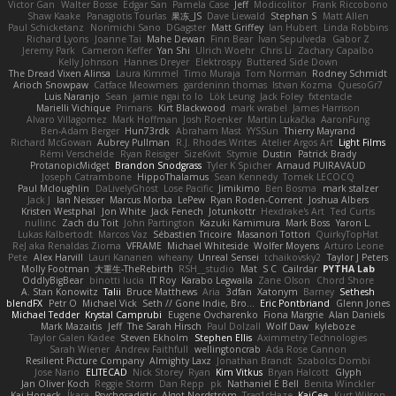
Victor Gan
Walter Bosse
Edgar San
Pamela Case
Jeff
Modicolitor
Frank Riccobono
Shaw Kaake
Panagiotis Tourlas
果冻_JS
Dave Liewald
Stephan S
Matt Allen
Paul Schicketanz
Norimichi Sano
DGagster
Matt Griffey
Ian Hubert
Linda Robbins
Richard Lyons
Joanne Tai
Mahe Dewan
Finn Bear
Ivan Sepulveda
Gabor Z
Jeremy Park
Cameron Keffer
Yan Shi
Ulrich Woehr
Chris Li
Zachary Capalbo
Kelly Johnson
Hannes Dreyer
Elektrospy
Buttered Side Down
The Dread Vixen Alinsa
Laura Kimmel
Timo Muraja
Tom Norman
Rodney Schmidt
Arioch Snowpaw
Catface Meowmers
gardeninn thomas
Istvan Kozma
QuesoGr7
Luis Naranjo
Sean
jamie ngai to lo
Lök Leung
Jack Foley
fxtentacle
Marielli Vichique
Primaris
Kirt Blackwood
mark wrabel
James Harrison
Alvaro Villagomez
Mark Hoffman
Josh Roenker
Martin Lukačka
AaronFung
Ben-Adam Berger
Hun73rdk
Abraham Mast
YYSSun
Thierry Mayrand
Richard McGowan
Aubrey Pullman
R.J. Rhodes Writes
Atelier Argos Art
Light Films
Rémi Verschelde
Ryan Reisiger
SizeKivit
Stymie
Dustin
Patrick Brady
ProtanopicMidget
Brandon Snodgrass
Tyler K Spicher
Arnaud PUIRAVAUD
Joseph Catrambone
HippoThalamus
Sean Kennedy
Tomek LECOCQ
Paul Mcloughlin
DaLivelyGhost
Lose Pacific
Jimikimo
Ben Bosma
mark stalzer
Jack J
Ian Neisser
Marcus Morba
LePew
Ryan Roden-Corrent
Joshua Albers
Kristen Westphal
Jon White
Jack Fenech
Jotunkottr
Hexdrake's Art
Ted Curtis
nullinc
Zach du Toit
John Partington
Kazuki Kamimura
Mark Boss
Yaron L.
Lukas Kalbertodt
Marcos Vaz
Sébastien Tricoire
Masanori Tottori
QuirkyTopHat
ReJ aka Renaldas Zioma
VFRAME
Michael Whiteside
Wolfer Moyens
Arturo Leone
Pete
Alex Harvill
Lauri Kananen
wheany
Unreal Sensei
tchaikovsky2
Taylor J Peters
Molly Footman
大重生-TheRebirth
RSH__studio
Mat
S C
Cailrdar
PYTHA Lab
OddlyBigBear
binotti lucia
IT Roy
Karabo Legwaila
Zane Olson
Chord Shore
A. Stan Konowitz
Talii
Bruce Matthews
Aria
3dfan
Xatonym
Barney
Sethesh
blendFX
Petr O
Michael Vick
Seth // Gone Indie, Bro...
Eric Pontbriand
Glenn Jones
Michael Tedder
Krystal Camprubi
Eugene Ovcharenko
Fiona Margrie
Alan Daniels
Mark Mazaitis
Jeff
The Sarah Hirsch
Paul Dolzall
Wolf Daw
kyleboze
Taylor Galen Kadee
Steven Ekholm
Stephen Ellis
Aximmetry Technologies
Sarah Wiener
Andrew Faithfull
wellingtoncrab
Ada Rose Cannon
Resilient Picture Company
Almighty Laxz
Jonathan Brandt
Szabolcs Dombi
Jose Nario
ELITECAD
Nick Storey
Ryan
Kim Vitkus
Bryan Halcott
Glyph
Jan Oliver Koch
Reggie Storm
Dan Repp
pk
Nathaniel E Bell
Benita Winckler
Kai Honeck
Íkara
Psychosadistic
Algot Nordström
Trag1cHaze
KaiCee
Kurt Wilson