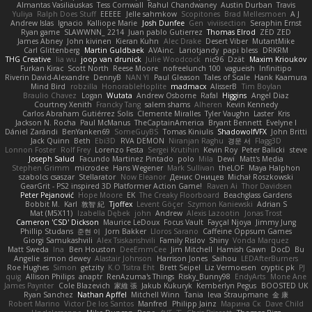
Almantas Vasiliauskas
Tess Cornwall
Rahul Chandwaney
Austin Durban
Travis
Yuliya
Ralph Does Stuff
EEEEE
Jelle sahmkow
Scopitones
Brad Mellesmoen
A J
Andrew Islas
Ignacio
Kalliope Marie
Josh Dunfee
Gen
viviisection
Seraphin Ernst
Ryan game
SLAWWNN_ 2214
Juan pablo Gutierrez
Thomas Elrod
ZED ZED
James Abney
John kivinen
Kieran Kuhn
Alec Drake
Desert Viber
MutantMike
Carl Glittenberg
Martin Guldbaek
AVAinc.
Lariotjandy
papi bless
DRKRM
THG Creative
lia wu
joop van drunick
Julie Woodcock
nic96
Dzät
Maxim Krioukov
Furkan Kirac
Scott North
Reese Moore
nofreelunch 100
vagueish
Infinitipo
Riverin David-Alexandre
DennyB
NAN YI
Paul Gleason
Tales of Scale
Hank Kaamura
Mind Bird
robzilla
HonorableHoplite
madmacx
AlisserB
Tim Boylan
Braulio Chavez
Logan
Wutata
Andrew Osborne
Rafal
Higgins
Angel Diaz
Courtney Xenith
Francky Tang
salem shams
Alheren
Kevin Kennedy
Carlos Abraham Gutiérrez Solis
Clemente Miralles
Tyler Vaughn
Laster
Kris
Jackson N. Rocha
Paul McManus
TheCaptainAmerica
Bryant Bennett
Evelyne I
Dániel Zarándi
BenYanken69
SomeGuyBS
Tomas Kiniulis
ShadowolfVFX
John Britti
Jack Quinn
Beth
Ebi3D
RVA DEMON
Niranjan Raghu
경문 서
Flagg3D
Lonnon Foster
Rolf Frey
Lorenzo Festa
Sergei Krutihin
Kevin Roy
Peter Balicki
steve
Joseph Salud
Facundo Martinez Pintado
polo
Mila
Dewi
Matt's Media
Stephen Grimm
microdee
Hans Wegener
Mark Sullivan
theLOF
Maya Halphon
szabolcs csaszar
Stellarator
Now Eleanor
Денис Оницев
Michał Roszkowski
GearGrit - PS2 inspired 3D Platformer Action Game!
Raven Ai
Thor Davidsen
Peter Pejanović
Hope Moore
EK
The Creaky Floorboard
Beachglass Gardens
Bobbit M.
Karl
敦智 紀
Tjoffex
Levent Göçer
Szymon Kaniewski
Adrian S
Mat (M5X11)
Izabella Dębek
john
Andrew
Alexis Lazootin
Jonas Trost
Cameron 'CSD' Dickson
Maurice LeDoux
Focus Vault
Fayçal Njoya
Jimmy Jung
Phillip Studans
준현 이
Jorn Bakker
Lloros Sarano
Caffeine Oppsum Games
Giorgi Samukashvili
Alex Tsiskarishvili
Family Rislov
Shiny
Vonda Marquez
Matt Sweda
Ina
Ben Houston
DeeEmmCee
Jim Mitchell
Hamish Gawn
DocD
Bu
Angelie
simon dewey
Alastair Johnson
Harrison Jones
Saihou
LEDAfterBurners
Roe Hughes
Simon
getzity
K.O Tsitra Eht
Brett Seipel
Liz Vermoesen
cryptic pk
PJ
quig
Allison Philips
anaptr
RenAzuma's Things
Risky_Bunny98
EndyArts
Mone Ane
James Paynter
Cole Blazevich
家維 張
Jakub Kukuryk
Kemberlyn Pegus
BOOSTED UK
Ryan Sanchez
Nathan Apffel
Mitchell Winn
Tania
Ieva Straupmane
金 康
Robert Marino
Victor De los Santos
Manfred
Philipp Jainz
Марина Ск
Dave Child