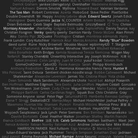
UncleJesseppe
Mike Duncan
Rene
名氏 无
Chris Priscott
Thomas Rigg
Derrick Graham
yankee (derogatory)
Overshafter
Madeleine Andersson
Nahuel Adreani
Dennis Smolek
Mythina
Noward Beast
Valerian Vardania
The Taxi Man
Robert Contreras
Azerta
HoboGod
Steve Pedler
PixelScribe
Double Downshift
Mr. Happy
Andrey Lebrov
sbuk
Edward Swartz
Jonah Edick
Wahrgrave
Dom Guerrera
Jazza
N_COUNTER
Artem Beitsch
Iryna Osadcha
Diran Bebekian
Caleb Slagle
Baptiste Belmudes
GrizzlyBeard
CJ
Troy
Chrisie
Morrissey Alexander
charliehsy
Gregory Cook
Lulu
ExplorePolo
Danny Taurus
kay
Christian Forsgren
Venky
qwerty qwerty
Damon Hardy
Trevor McGee
Alan Pimm
Aku
Danilo Pipi
3DQuake
PooMagoo
Cristian
montrose edmonds
Harry
Frank Lundin
Cory Kutschker
Harnick Atur
Marcos Antonio
Randy "Blue" Bowden
david curiel
Rune
Nicky Brownell
Sibusiso Mauze
wpbirney420
T. Stargazer
Punit Chaturvedi
Andrew Barrie
Minehow
Mon1k4
Mitchell Kirkwood
Mike Bonafede
Keith Bridges
Kamila Novakova Tereza Nemcova
Wogan May
NefaroX
Stanley Chen榕樹
Unearthly Interactive
Jay
Joseph McKinnon
지후 이
Rafael Jimenez
Colin Langley
Juan M Ortiz
yusuf kodat
Taliesin River
GrimeOnADime
Cabot3D
Paola Avanzo
Sarah
Philipp Krombusch
Anthony Rosbottom
Danik Z
Herminia Alexandra Franco Parra
Hunter R
Vito Petrović
Saint Deluca
Sentient chicken noodle soup
Robbe Callewaert
Michael
Shalekendar
Alexander Levenson
James
Ma. Cristina Risoli
Yota chiba
Dean Simonds
Mark Sanderson
Alexandre Lhote
hazel bat
Abhijit Prasanth
Ben Hoffman
Matthew Edgmon
Tara Exotic
Juha Lindfors
Haydon Costall
Gonzako
Tim Winkelmann
Joel Green
Cody Chow
Miguel Mendez
Mario Epsley
dvdcusick
Philippe Bartholi
Carlos Cardenas Negro
Squak Box
Chlo Christine
Gray
Someone Anyone
sonal
Peter Page
Saturnis#6115
Heriberto Reinoso Gallegos
Elena T
Strogg
DaskalosBCE
ManiacMayo
Michael Hirschfelder
Joshua Palfrey
A
Maximino Huertas Vila
Shansen
Pureon
Rinalds Miļicins
Monica Pirvu
家俊 吴
Jahluu
Paul Marshall
Tabia Lourenco
Redlion
HeyoNSFW
Darry
Wojciech Świątkiewicz
Jack Lynch
Peter Siemens
Ben Berntsen
Nananekoko
Ian
Davide Bortoletti
Coral
Heather Walker
Jonathan Shelley
Martín Franchi
Bianca Goldbach
Beefree
治英 矢島
Caleb Simmons
Nathan
baitham i
Maet
Jean
Fenice Ardente
Fabian Norrby
Fatimah Aziz
Andrew
Johanna Fate
Mike Weber
HARRISON PARKER
Ned Fullsom
Ergo Venatus
D
Marco De mitri
Iulian-Eduard Varvara
Jack Plummer
Temple Simpson
Jonathan Diaz
Jadriaan
paul paviot
Emma Reynolds
Michael Rampe
Anna Kasunic
mleczyk
Valeria Rosales