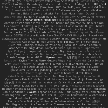
George M. Dyck
Thbatcos
Dmytro Volovnenko
Stina Walberg
Cosmas A Demetriou
ענבר פז
Clem White
DeboxMojave
Meene Lindner
Vincent Ludwig Kiefner
BF2 _Pilot
Robert
Brian Racer
Ian Watts
JGWentworth877
Gan3e46
Jean
Dazzworks3d
Kilian
D. J.
Ahmed.ashii092112 ahmed092112
E. Belliveau
wesleyCrowbar
Vibralizer
Dominic Blake
Goglomo
takoslvt
Renn Exev
Musa muturi
Ducksink
Joshua Kendrick
Daniel Arendzen
Bang1324
Nekom Glew
Amako Izumi
jeffox09
Caro
Brennan Rafters
NewbieDot
iz o
Kay-S
Zee MacDonald
Antonio Gasca-Alvarez
Jacob Dillon
Joe Chabot
morgan monroe
Nader Hassan
Alex Navarre
BlindPenguin
James Barber
Ernesto Alonso Paredes Burgos
Pheldra
John Anders Stav
현진 김
Neil McG
buhii
Capsule Studios
Jayden !
Enrique
Sascha Huncke
Elīza M.
Melli
arbiter1209
Hyprotix
Harry Conquest
Chris Reeves
Jessica
DESTER
Kiki
Jake Ruesch
Steve CHAUDANSON
Bhukya Hari Prasad Naik
Slaytex Marshall
Gromit
Dan Pachter
dork667
Infant Terrible
Richard
Jaelin Smith
mattyrails
Carl Schwerin
Joeri Lefévre
Mike
Sol
J&G
Jon
Eric Manongdo
Oliver Frost
DancingDeadGuy
Barry Connolly
Aeval
Jon
Captain Coconuts
Jacob Schealler
ari-goldman
Nathan Johnson
Tyler Herbert
Puppeteerist
Tyler Phillips
J.P. Raymond
hayden harry
NightRaven
Eduardo Gottschald
Abeni Campos
cameronfr
Dominick
Joe Young
Sascha Becker
Joshua Scelfo
Annah Gestaga
SmaackBZ62
JollyYeen
oscall L
友理 斉藤
Kuba
Gabrielius M
Scott Moen
Kaylee
Thomas Pierro
Gustavo Pliego
Noah
Юлія Кізі
Daisy Belknap
ZMM
Jason Anderson
Christian Kohli
Satyan Patel
YEDA HOME DECOR
Simon
Reg_LMO
Jacob Denault
ApocDev
Rumlo Olmub
Buz Carter
Bill Master
rpcexploiter
Reinaldus
jadedesign
Jamie Arseneault
K
Derek Toombs
Renato Pinochet
qrator
Ben
cawc
XPhantom
Mimski Beats
Virtual Performing Live Music Events
Tom Neal
Jason Nguyen
Alyssa Everett
Cyndersanity
Petr Fořt
disiboi
AnuRobinson
Shane Smith-Rojo
Evan Harridge
大海 久我
lilith
Joshua Hickman
Aleksandar Caricic
Nikita Leshakov
Amanda Vest
Axiom
Stefan Knaak
David Jindra
Tim
Zoie Robles
N Watanabe
Nina Takáčová
Rodrigo Hernández Salgado
Jan
Sari Schwarz
Indiana J
ella larkin
基德
Pocketfans
Daniel Sonderhoff
Zicalam
zephaniah CORSON
Florin Negele
Mark Dohrenbusch
Yunseong Noh
Liam Trancoso
Blob
Phill D
T_Zydelski
Konstantinos Polychroniadis
Targeted Individual Body Logger
Randy Lane
melanie hamilton
Lucy
Weasel
Elanor la
Vova Diakur
Jaden Rosi
Alon Cohen
Alexander October
文謙 許
Thor Ragnaros
Antoine Daubas
Ethan Tomaso
huaxuan Lei
Raptite
mogura
Nick Smith
AMcCarroll
high strangeness
Dylan Gorrell
Patrick Stallings
Neil Baker