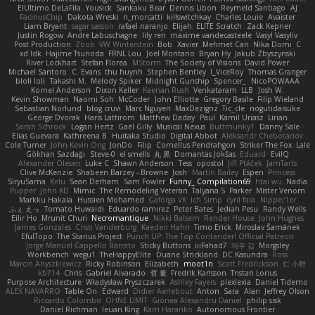
ElUltimo DeLaFila
Yousick
Sankaku Bear
Dennis Libon
Reymeld Santiago
AJ
FacinusChip
Dakota Wreski
n_morcatti
killswitchkay
Charles Louie
Avaister
Liam Bryant
sagar sasson
rafael naranjo
Elijah
ELITE Scratch
Zack Kepner
Justin Rogow
Andre Labuschagne
lily ren
maxime vandecasteele
Vasyl Vasyliv
Post Production
Zbob
VW Winterstein
Bob
Xavier
Mehmet Can
Nika Domi
C
xd Idk
Hajime Tsunoda
FRNL Lou
Joel Montano
Bryan Hy
Jakub Zbyszynski
River Lockhart
Stefan Florea
MStorm
The Society of Visions
David Power
Michael Santoro
C. Evans
thu huynh
Stephen Bentley
I_ViceRoy
Thomas Granger
bloli loli
Takashi M.
Melody Spiker
Midnight Gunship
Spencer_
NicoPOWAAA
Kornel Anderson
Dixon Keller
Keenan Rush
Venkataram
LLB
Josh W.
Kevin Showman
Naomi Soh
McCoder
John Elliotte
Gregory Basile
Filip Wieland
Sebastian Norlund
blog cruvi
Marc Nguyen
MaxDezignz
Tic_cle
nogutidaisuke
George Dvorak
Haris Lattirom
Matthew Daday
Paul
Kamil Uriasz
Lirian
Sarah Schrock
Logan Hertz
Gaël Gilly
Musical Nexus
Buttmunky1
Danny Sale
Elias Guevara
Kathreena B
Huitaka Studio
Digital Abbot
Aleksandr Chebotariov
Cole Turner
John Kevin Ong
JonDo
Filip
Cornellus Pendrahgon
Striker The Fox
Lale
Gökhan Sazdağı
Steve-0
el smells
丸 黒
Domantas Jokšas
Eduard
EvilQ
Alexander Olesen
Luke C
Shawn Anderson
Tess
opostol
Jiří Ptáček
JamTarts
Clive McKenzie
Shabeen Barzey - Browne
Josh
Martin Bailey
Espen
Princess
SiryuSama
Kelu
Sean Derham
Sam Fowler
Funny_ Compilation69
htai wu
Nadia
Pupper
John KD
Mimic
The Remodeling Veteran
Talyana S
Parker
Mister Venom
Markku Hakala
Hussien Mohamed
Gaforga VK
Ich Simp
cyril faia
Nipper1er
ふぇ えっ
Tomato Huwaidi
Eduardo ramirez
Peter Bates
Jediah Pesu
Randy Wells
Eilir Ho
Mrunit Churi
Necromantique
Nikki Balsem
Render House
John Hughes
James Gonzales
Cristi Vanderburg
Kaeden Hahn
Timo Erick
Miroslav Šamánek
EfulTopo
The Starius Project
Punch UP: The Top Contender! Official Patreon
Jorge Manuel Cappello Barreto
Sticky Buttons
iiiFahad7
재우 김
Morgsley
Workbench
wegu1
TheHappyElite
Duane Strickland
DC Kasundra
Ross
Marcin Anyszkiewicz
Ricky Robinson
Elizabeth
moot1n
Scott Fredrickson
仁 小野
kb714
Chris
Gabriel Alvarado
哲 董
Fredrik Karlsson
Tristan Lorius
Purpose Architecture
Władysław Pryszczarek
Ashley Fayers
plexlexia
Daniel Tidemo
ALEX NAVARRO
Table On
Edward
Didier Aerlebout
Anton
Sara
Alan
Jeffrey Olson
Riccardo Colombo
OHNE LIMIT
Gionea Alexandru Daniel
philip sisk
Daniel Richman
Ieuan King
Karri Haranko
Autonomous Frontier