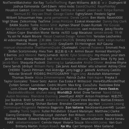
NotTerrellBatchelor
Xie Ray
TurtleTheThing
Ryan Williams
政則 谷
w z
Dushyant M
Joshua Esmeralda
Carl-Edwin
retro rocks
EasedChunk2
RayePixlrKay
Houston Gaston
Danizoar
NekoTux
Fattma Al Lawati
yewen sun
Felipe Ramos
Slamuel EC
Key van Thull
George Clarke
EightySeven
Frederic Sigrist
Wilbert Schuurman Hess
yuna yamamoto
Derek Carlin
Ben Watts
RavenXXXX
Virgil Shaw
Zeikomiray
TeaTime
Jonas Printzen
Ezekiel Alexander
Danny Ray Clark
BAMA Studio
Toms
Anton Smit
Ayman Sharaf
Dusan Runtak
Per Gouras
Kaitlyn Matchem
SBS
Chance K
Mistral Chronicles
cael mckinney
Jakey Floofle
Allison Cope
Brandon Morse
Vanta
ns103
Luigi Macaluso
simen stroek
19:48
Yu xin Ye
Adam Moore
Pascal Creative Design
Kelvin Yim
Yaroslav Leschenko
AI videomaking
Moon
正和 綱嶋
David KALFON
Dmitry Vinnik
Katti
keilyn nuñez
Wenxin Huang
Sarah BADJI
GrayDarth
Eli Herrington
ALP Gauna
manuel chiocchetta
ThatRamenDude
CluelessArt
Cергей Лозенко
Emmett Peck
Stefan Scotzniovsky
Hieu Tran
新之助 佐々木
Armin Bauer
Konrad Wantrych
E Barrios
Jack Malone
Harry Jumaidi
에이지
Eylül Solakoğlu
my moon, your stars
Jarod
Dinki
Alexey Vaitvud
Udi
Yurii Antonyuk
estuine
Queen Sitra
Fy Hy
Jack
Jacob Mars
Shaquita Puckett
Danning Lu
LunaLoutre
Andre Olivier
Andrew Rhyne
Dane Sands
Jdnbyd
William Parry
Zak Jarvis
Axel Allstar
vito schaniel
Ashley Cline
CHERRII
Tryvon Pittman
Heli Aldridge
jerry biggs jr
JakkeN
Anthony Castillo
Nikolai Strelioff
RYDBRG PHOTOGRAPHY
Yogev Levy
Abdullah Alshammari
Thomas Steele
Alicia Zimmermann
Patrick Zulke
Fran Aspen
Freyka V
Taylor Gonzalez
Trevor Seitz
Aaron
Eva Eoska V
Williscool
Here4StuffAndAllThat
Zoltán Simon
Londolan
Cedric Wurm
Max King
CucuZulu
Radosław Bela
Loris Olivier
Erwin Heyms
Rafael Santisteban Baumgartner
Fenrir Fawkes
MaddieMooMoon
shuhao wang
WorldBLD
Artet
Drew Tanner
Navid Eshaq
Aubin Nicoleau
Blandine Ducrocq
JewelEyed
ANDY
Anton Friedman
時里ZYC
Joe Stadnik
Brett Schmidt
Adam Derenne
Daniel Vera Morales
Mattias Eriksson
le-cds
Jamie Oakley
Shihan Barbee
Brenden Cameron
Jay Hart
Lourens Lessing
Dominique Fitzgerald
Federico Bagarolo
Eon Valterra
NeckbeardLover445
Lucian
cooshy
Toms Seglins
Fuller Pendleton
Eduard Marsinyac
Matthew J Clarke
Danny Dimbleby
Thomas Lloyd
clenhart
Ben Wilson
minkis kim
Manenblack
Martten Maasik
Edward Maxym
BetterAsBad _
RO
SwunkusSwede
hauke lienau
HAR
valsekamerplant
Cemile Høyer
Viviane Souza
Meredith Jones
Van Gun
Brittany Martin
Robyn Roach
Kai Wu
Carr Simpson
Mike Galland