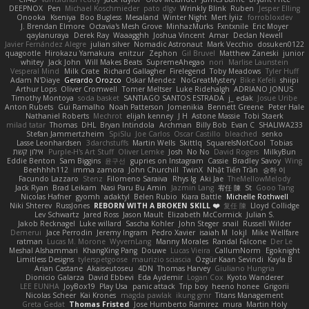
DEEPNOX
Pen
Michael Koschmieder
pato dlgv
Wrinkly Blink
Ruben
Jesper Elling
Onooka
Kseniya
Boo Bugless
Mesaland
Winter Night
Mert İyiiz
forrobloxdev
J. Brendan Elmore
Octavia's Mesh Grove
MinhazMurks
Fxntxnile
Eric Moyer
qaylanuraya
Derek Ray
Waaagghh
Joshua Vincent
Amar
Declan Newell
Javier Fernández Alegre
julian silver
Nomadic Astronaut
Mark Vecchio
dosuken0122
quagootle
Hirokazu Yamakura
enitzur
Zephon
Gil Bruvel
Matthew Zaneski
junior
whitey
Jack John
Will Makes Beats
SupremeAhegao
nori
Marlise Launstein
Vesperal Mind
Milk Crate
Richard Gallagher
Firelegend
Toby Meadows
Tyler Huff
Adam N'Diaye
Gerardo Orozco
Oskar Mendez
NoGreatMystery
Bike Kefeli
shiipi
Arthur Lops
Oliver Cromwell
Tomer Meltser
Luke Ridehalgh
ADRIANO JONUS
Timothy Montoya
soda basket
SANTIAGO SANTOS ESTRADA
j_ edak
Josue Uribe
Anton Rubets
Gui Ramalho
Noah Patterson
Jomenikia
Bennett Greene
Peter Hale
Nathaniel Roberts
Mechrot
elijah kenney
J H
Astone Massie
Tobi Staerk
milad tatar
Thomas
DHL
Bryan Intindola
Archman
Billy Bob
Evan C
SHALIWA233
Stefan Jammertzheim
SpiSlu
Joe Carlos
Oscar Castillo
bleached
senko
Lasse Leonhardsen
3darchstuffs
Martin Wells
Skittlq
SquareIsNotCool
Tobias
אילון קשת
Purple-H's Art Stuff
Oliver Lemke
Josh
No No
David Rogers
MilkyBun
Eddie Benton
Sam Biggins
윤구선
gupries on Instagram
Cassie
Bradley Savoy
Wing
Beehhhh112
imma zamora
John Churchill
TwinX
Nhật Tiến Trần
승하 이
Facundo Lazzaro
Stenz
Filomeno Saraiva
Rhys lg
Aki Jae
TheMellowMelody
Jack Ryan
Brad Leikam
Nasi Paru Bu Amin
Jazmin Lang
宥任 陳
St
Gooo Tang
Nicolas Hafner
gyomh
adaktyl
Belen Rubio
Kiara Battle
Michelle Rothwell
Niki Shterev
RussJones
REBORN WITH A BROKEN SKILL ❤️
复任 陳
Lloyd Collidge
Lev Schwartz
Jared Ross
Jason Mault
Elizabeth McCormick
Julian S.
Jakob Recknagel
Luke willard
Sascha Kohler
John Steger
snail
Russell Wilder
Demerui
Jace Perrodin
Jeremy Ingram
Pedro Xavier
isaiah M
lokjl
Mike Wellfare
ratman
Lucas M. Morone
WyvernLang
Manny Morales
Randal Falcone
Der Le
Meshal Alshammari
KhangXing Pang
Douwe
Lucas Vieira
CallumNorm
Egoknight
Limitless Designs
tylerspetgoose
maurizio sciascia
Özgür Kaan Sevindi
Kayla B
Arian Castane
Akaiseutoseu
4DN
Thomas Harvey
Giuliano Hungria
Dionicio Galarza
David Ebbevi
Eda Aydemir
Logan Cox
Kyoto Wanderer
LEE EUNHA
JoyBox19
Play Usa
panic attack
Trip boy
heeno honee
Grigorii
Nicolas Scheer
Kai Krones
magda pawlak
ikung gmr
Titans Management
Greta Gedat
Thomas Fristed
Jose Humberto Ramirez
mura
Martin Holy