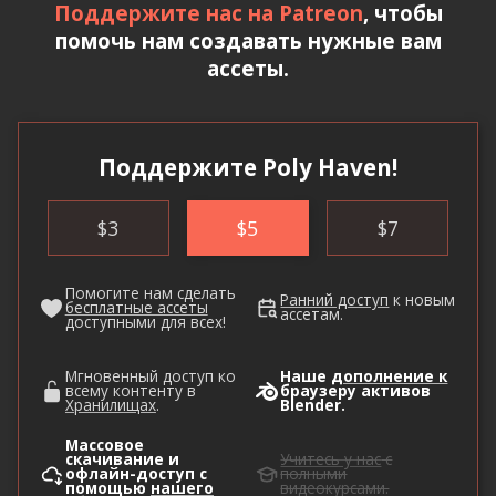
Поддержите нас на Patreon
, чтобы
помочь нам создавать нужные вам
ассеты.
Поддержите Poly Haven!
$
3
$
5
$
7
Помогите нам сделать
Ранний доступ
к новым
бесплатные ассеты
ассетам.
доступными для всех!
Мгновенный доступ ко
Наше
дополнение к
всему контенту в
браузеру активов
Хранилищах
.
Blender.
Массовое
скачивание и
Учитесь у нас
с
офлайн-доступ с
полными
помощью
нашего
видеокурсами.