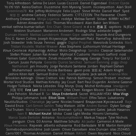
Tony Alfredsson
Salina De Leon
Lucas Cozzoli
Daniel Eijgendaal
Eliézer Ojeda
תמר פלג טל
Kaleo/Dalton
Duzemine
Kim Myeong Soom
nicolaspetton
Alan Stoll
Greenlines78
Kie
Jeffrey McIlmoyle
Felix Lopez
Steve White
Daniel Warf
Syed
혜영 전
andrew Carbery
Federico Salvetti
C1T1Z333N
The Paraverse
Chem
Anthony Delasanta
Minja Lojanica
roddye
Melissa Farrell
Stilian
ꌃ꒒ꀎꋪꋪꌩ ꀘꈤꀤꁅꃅ꓄
Adrien Alexandre
Rab
Thomas Woodward
Alan Bakir
Ian Wilson
venkat rathna kumar talluri
Eric Chan
Steve Girard
n d o n
思涵 王
captkiro
N-JELLY
Kristinn Sturluson
Marianne Andersen
Rodrigo Silva
adelaide begalli
Duncan Hewitt
Mattias Lundstrom
Rowan Gipe
coshichi
Sounds And Dungeons
Eric G
Karen Collins
Joseph Krzywoszyja
Nathanaël Platz
FlameTop
AshenBone
Josh Strawder
Inês Sousa
Fennec
gaggle
Digital Prophet
Vsevolods Gniteckis
Mark
Tristan Voulelis
Walter Weaver
Alex Stephens
Luthonium Virtual Heritage
Илья Снопков
Alphaology
Arthur
Moto Designshop
Sandra
Classical Salamander
Stefan Plösser
Julian Rai Anwor
Mythical X Customs
Harrison Gafford
nost
Hemen Galal
GonzoNole
Zineb mounfik
damageg
George
Tony Li
For Got U
Canun
Juuso Pohjola
Gerardo Quiros Sanchez
Samuel Benning
piggy chop
Nathanaël
jan moudry
Jorge Panduro Santana
Jordan
Raphael Dahan
Muhammad
oominx
Nicola Baribeau
gavin poss
宣臣 紀
Adam Knight
Jeshire Kiten Katt
Samuel Bidne
Lisa
toomanydans
Jack saksik
Arianna Mex
Brooklen Ashleigh
Oliver Cretton
kiki
Patrick Balthrop
Simon Probert
micheal
Mortal Void Studios
Mathias Kirkeby
Jay Court
Bart Paul Dujardin
Anilene Gassner
Holger Tollbäck
Nikita Lebedev
Filip Morys
Doxy
Michel Kinfoussia
lewdgazer
川頁 可可
First Last
Bob Anderson
Ofek Chen
Keegan Moore
David French
Alex Pehotin
Michael R
Sai
Maya Enderland
Sxcret
WILLIAM HTAY
Misa Vlogs
Philipp Lehmann
bob
Elliot Sloss
William Peart
Effex Talon
Lukatonny
NautiluStudios
Chanakya
Jay Lane
Nicolas Fossard
Владислав Жуковський
Raje
Daviid Enzo
Carl-Simon Sahlin
Toby Watson
אלמוג
Andrei Barsan
Dylan Scruggs
Trul Trulsen
Maria Diavolova
Ian Brennan
なのは
Vincent Gates
Jakub Hasanov
Ivan R
Michael Keutel
Ishika
Coast Light Media
Hiromi Uematsu
Marco Scala Bertolin
Antonio
NocturnalKestrel
Markus Trappe
Tyler Nichols
penguin
Chris
D3 Anima
Matthew Schultz
Ali Jaafar
Cameron A Miele
Илья Несенюк
Reperak
alberto echavarria
Rod Barksdale
M M
Martin Kempster
Somebodyoncetoldme
Josh Laxen
Oliver Danielsen
Alex Duncan
silas 2534455
Carro1001
Thomas Anderson
Daniel Wilson
RAfort
Owen Maynard
Nico Cloud