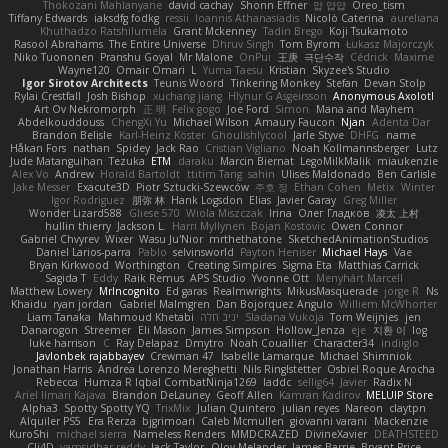
Thokozani Mahlanyane
david cachay
Shonn Effner
얍 얍얍
Oreo_tism
Tiffany Edwards
iaksdfg fodkg
ressii
Ioannis Athanasiadis
Nicolò Caterina
aureliana
Khuthadzo Ratshilumela
Grant Mckenney
Tadin Brego
Koji Tsukamoto
Rasool Abrahams
The Entire Universe
Dhruv Singh
Tom Byrom
Łukasz Majorczyk
Niko Tuononen
Pranshu Goyal
Mr Malone
OnPui
王庚
극단수작
Cédrick
Maxime
Wayne120
Omair Omari
L
Yuma Taesu
Kristian
Skyzee's Studio
Igor Sirotov Architects
Teunis Woord
Tinkering Monkey
Stefan
Devan Stolp
Rylai Crestfall
Josh Bishop
xuchang jiang
Hlynur G Asgeirsson
Anonymous Axolotl
Art Ov Nekromorph
正 明
Felix gogo
Joe Ford
Simon
Mana and Mayhem
Abdelkouddouss
ChengXi Yu
Michael Wilson
Amaury Faucon
Njan
Adenta Dar
Brandon Belisle
Karl-Heinz Köster
Ghoulishlycool
Jarle Styve
DHFG
name
Håkan Fors
nathan
Spidey
Jack Rao
Cristian Vigliano
Noah Kollmannsberger
Lutz
Jude Matanguihan
Tezuka
ETM
daraku
Marcin Biernat
LegoMilkMalik
miaukenzie
Alex Vo
Andrew
Horald Bartoldt
ttitim Tang
sahin
Ulises Maldonado
Ben Carlisle
Jake Messer
Exacute3D
Piotr Sztucki-Szewców
주호 정
Ethan Cohen
Metix
Winter
Igor Rodriguez
朋弥 林
Hank Logsdon
Elias
Javier Garay
Greg Miller
Wonder Lizard588
Gliese 570
Wiola Miszczak
Irina
Олег Гладков
凌太 上村
hullin thierry
Jackson L.
Harri Myllynen
Bojan Kostovic
Owen Connor
Gabriel Chvyrev
Wixer
Wasu Ju'Nior
mrthethatone
SketchedAnimationStudios
Daniel Larios-parra
Pablo
selvinsworld
Payton Heniser
Michael Hays
Vae
Bryan Kirkwood
Worthington
Creating Simpires
Sigma Eta
Matthias Carrick
Sagida T
Eddy
Raik Remus
APS Studio
Yvonne Ott
Menyhárt Marcell
Matthew Lowery
MrIncognito
Ed garas
Realmwrights
MikusMasquerade
jorge R
Ns
Khaidu
ryan jordan
Gabriel Malmgren
Dan Bojorquez Angulo
Williem McWhorter
Liam Tanaka
Mahmoud Khetabi
יניב חלה
Sladana Vukoja
Tom Weijnjes
jen
Danarogon
Streemer
Eli Mason
James Simpson
Hollow_Jenza
eje
지환 이
log
luke harrison
C
Ray Delapaz
Dmytro
Noah Couallier
Character34
indiiglo
Javlonbek rajabbayev
Crewman 47
Isabelle Lamarque
Michael Shimniok
Jonathan Harris
Andrea Lorenzo Mereghetti
Nils Ringlstetter
Osbiel Roque Arocha
Rebecca
Humza R Iqbal CombatNinja1269
laddc
sellig64
Javier
Radix N
Ariel Ilmari Kajava
Brandon DeLauney
Geoff Allen
Kamran Kadirov
MELUIP Store
Alpha3
Spotty Spotty YQ
TrixMix
Julian Quintero
julian reyes
Nareon
claytpn
Alquiler PS5
Era Rerza
bjgrimoari
Caleb Mcmullen
giovanni varani
Mackenzie
KuroShi
michael sierra
Nameless Renders
MMDCRAZED
DivineXavier
DEATHSTEED
Cli4D
vamsidhar reddy
Jack Taylor
Olov Melander
James Barrie
Bryant Price