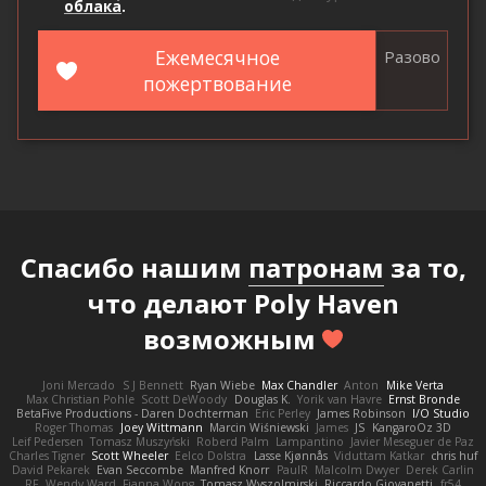
облака
.
Ежемесячное
Разово
пожертвование
Спасибо нашим
патронам
за то,
что делают Poly Haven
возможным
Joni Mercado
S J Bennett
Ryan Wiebe
Max Chandler
Anton
Mike Verta
Max Christian Pohle
Scott DeWoody
Douglas K.
Yorik van Havre
Ernst Bronde
BetaFive Productions - Daren Dochterman
Eric Perley
James Robinson
I/O Studio
Roger Thomas
Joey Wittmann
Marcin Wiśniewski
James
JS
KangaroOz 3D
Leif Pedersen
Tomasz Muszyński
Roberd Palm
Lampantino
Javier Meseguer de Paz
Charles Tigner
Scott Wheeler
Eelco Dolstra
Lasse Kjønnås
Viduttam Katkar
chris huf
David Pekarek
Evan Seccombe
Manfred Knorr
PaulR
Malcolm Dwyer
Derek Carlin
RF
Wendy Ward
Fianna Wong
Tomasz Wyszolmirski
Riccardo Giovanetti
fr54