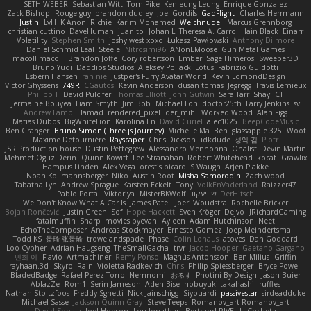
SETH WEBER
Sebastian Witt
Tom Pike
Kenleung Leung
Enrique Gonzalez
Zack Bishop
Rouge guy
brandon dudley
Joel Gordils
GadFlight
Charles Herrmann
Justin
LvH
K Anon
Richie
Karim Mohamed
Weichnudel
Marcus Grennborg
christian cuttino
DaveHuman
juanito
Johan L
Theresa A. Carroll
Iain Black
Einarr
Volatility
Stephen Smith
joshy west xoxo
Łukasz Pawłowski
Anthony Dilmore
Daniel Schmid Leal
Steele
Nitrosimi96
ANonEMoose
Gun Metal Games
macoll macoll
Brandon Joffe
Cory robertson
Ember
Sage Himeros
Sweeper3D
Bruno Yudi
Daddios Studios
Aleksey Pollack
Lotus
Fabrizio Guidotti
Esbern Hansen
ran nie
Justper's Furry Avatar World
Kevin LomondDesign
Victor Ghyssens
749R
CGautos
Kevin Anderson
dusan tomas
Jegregg
Travis Lemieux
Philipp T
David Pulcifer
Thomas Elliott
John Gutwin
Sara Tarr
Shay
CT
Jermaine Bouyea
Liam Smyth
Jim Bob
Michael Loh
doctor25th
Larry Jenkins
sv
Andrew Lamb
Hamad
rendered_pixel
der_mihi
Worked Wood
Alan Figg
Matias Dubos
BigWhiteLion
Karolina En
David Curiel
alec1025
BeepCodeMusic
Ben Granger
Bruno Simon (Three.js Journey)
Michelle Ma
Ben
glassapple 325
Woof
Maxime Detournière
Rayscaper
Chris Dickson
idkdude
성익 김
Piotr
JSR Production house
Dustin Pettegrew
Alessandro Mennonna
Onalist
Devin Martin
Mehmet Oguz Derin
Quinn Kowitt
Lee Stranahan
Robert Whitehead
kocat
Grawlix
Hampus Linden
Alex Vega
orestis picard
S Waugh
Arjen Plakke
Noah Kollmannsberger
Niko
Austin Root
Misha Samorodin
Zach wood
Tabatha Lyn
Andrew Sprague
Karsten Eckelt
Tony
VolkEnVaderland
Raizzer47
Pablo Portal
Viktoriya
MisterBKWolf
שי יעקוב
DerHitsch
We Don't Know What A Car Is
James Patel
Joeri Woudstra
Rochelle Bricker
Bojan Rončević
Justin Green
Sof
Hope Hackett
Sven Kröger
Dejvo
JRichardGaming
fatalmuffin
Sharp
movies byevan
Ayleen
Adam Hutchinson
Neet
EchoTheComposer
Andreas Stockmayer
Ernesto Gomez
Joep Meindertsma
Todd KS
景琦 张景琦
trowelandspade
Phase
Colin Lohaus
atoves
Dan Goddard
Loo Cypher
Adrian Haugseng
TheSmallGacha
trvr
Jacob Hooper
Gaetano Gargano
민희 이
Flavio
Artmachiner
Remy Ponso
Magnús Antonsson
Ben Milius
Griffin
rayhaan.3d
Skyro
Rain
Violetta Radkevich
Chris
Philip Spiessberger
Bryce Powell
BladedBadge
Rafael Perez-Torro
Nemnomi
おるす
Photini By Design
Jason Buier
AblazZe
Rom1
Serin Jameson
Aden Bise
nobuyuki takahashi
ruffles
Nathan Stoltzfoos
Freddy Sghetti
Nick Jainschigg
Siyouardi
passivestar
sirdeadduke
Michael Sasse
Jackson Quinn Gray
Steve Teeps
Romanov_art Romanov_art