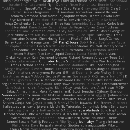
Brian Eichenberger
Syl Pu
Kevin Jeryd
Christian Tennant
SporkSkaffel
Zac Zabawa
Junzhe Zhu
nate arnold
Flynn Duniho
Pietro Piemontese
Ronnie Barnett
Todd Bennion
SpacePuffle
Tristan Fogle
Spec
Peter G
rayryeng
鸝瑩 魏
Craig Smith
fatcat
Daisuke Nagasawa
Bruf4
Anastasia Komaritska
Laurent Belcour
Kenneth Simmons
Amir Mansour
Joaquim Vergara
Lizbeth
Dakota Klatt
Bryn Morrison-Elliott
Mana
Simeon Milkov Velchevsky
Camille De Bastiani
Jenya Zenchenko
Burning Astral
Three Hats
Jamonidas
Soul Evans
Carlos Javier
Silverelitist
Dane Bucao
Salomé Lagarde
Patricio Torres
Clara Truchsess
Chantal LeBlanc
Garrett Calloway
nøixzy
Nicholas Day
Svetlin
Marco Evangelisti
Jack Kibble-White
MTU1500
Jordan Krakowski
Juuso Sipilä
SofaKing42
Frank
Jermaine Dawson
Chen Huang
Étienne Pikatoff
Sri Sonti
Bassy's Games
Bailey Rosenthal
George Luna
JEFF
Plane2House
Bob F
Matt
Zoemoney
Azula
Christopher Johansen
Harry Merrett
Respectable Studios
Phil Wilt
Dmitry Sorokin
Cookymine
Daniel Dias
Pixi_lab
MD1
Veronica
Rory
Brendan Droppo
Kelton McEwen
Rico Levitt
Liquid Cooled
Nadia
Skedo
Pedro Viana
Oleksii Komarov
Can
Desmond Johnson
Richard
Roman Volobuev
Teraa Bull
Chodey
Luke Fenwick
Xindrrobo
Noura S
Brett Wheeler
Bees Wax
Nicole Pérez
Frank Hereford
Carlos Ramírez
Arianna Montanari
Ikkeii
Shannonigans
Maggie Raycheva
Richard Funnell
Leonardo Borsten
Vinicius Morgado
BluntBSE
CW Animations
Anonymous Person
鈴葵
Jeff Kraemer
Nicole Findlay
Shirley
Lisa Anders
Angus McAloon
George Willaman
Sparazza D
RKG media
Manu T
S K
Lucas Signoles
NinjARTA
Mohamedmoawad Hilal
Tamás Kuklics
Pierre Moore
seguin matthis
OneGhastlyGhoul
Toby Howe
Nastassia Reutskaya
Chris Wintermyer
Liam Davis
chris reis
Ross
styles
Blaine Gray
Lewis Stephens
Alex Brown
MDTH
Sabaz Ahmad
maru
Make
Yokami c:
mik
Scott
Jonathan Ojibway
Brandon
Swann Fourmanoy
sinsin
Ken Ishikawa
Stanislav
ryan mrazik
峻辰 朱
Joshua Jacobs
Joseph Dignan
Ta Sp
Matthew-Gracey Desravines
Anika
Juan Ramón Ortiz Estévez
Shivam Ganju
Anıl Çaylak
JacobyO
Bình Võ Thiên
bavazov
Elhi Stevens
Alec Keck
halle stoeppler
david
jstevens
Martín Niz Tutoriales
Combrinck
Johan Simonsson
dokiderg
Brian Lane
Nathan Salla
S A Cooke
Jaber Alarbash
Solid Neptune
Donald Stooks
Little Weird Kid Stories
YUKI SHIBUTANI/ YUN
Trevor Larson
Aaron
Maxim Nordentz
Caio Notari
Tomi Ollikainen
Aimé
cloudhed
Duskfall
Samuel Bassale
Mathijs Peerboom
Filip Nyborg
leon labyk
Triangle Interactive
Philip Pryke
Dave
Fangzahn Aviation Studios
colinangusstudio
Mike L.
Chuck Morris
Mark Leonard
Will
francesco sabbatella
Alexander Leinauer