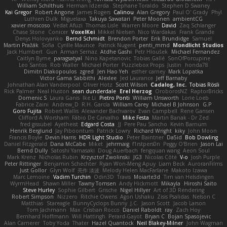
William Schilthuis
Herman Idzerda
Stephane Toraldo
Stephen D Swaney
Kai Gregor
Robert Angone
James Rogers
Calinou
Alan Gregory
Paul O' Grady
Phyl
Luthien Dulk
Miguelaxa
Takuya Sawatari
Peter Moonen
ambientCG
xavier moscoso
Vedat Afuzi
Thomas Lisle
Warren Moore
David
Zaq Schlanger
Chase Stone
Conicer
VoxelKei
Mikkel Nielsen
Nico Wardakas
Frank Grande
Denys Holovyanko
Bernd Schmidt
Brendon Porter
Erik Brundidge
Samuel
Martin Pražák
Sofia
Cyrille Maurice
Patrick Nugent
penti_mmd
Mondlicht Studios
Jack Humbert
Gun
Arman Sernaz
Atdhe Gashi
Petr Hloušek
Michael Fernandez
Caitlyn Byrne
paragsatyal
Nino Kapetanovic
Tobias Gallé
SonOfPorcupine
Leo Santos
Rob Waller
Michael Porter
Puzzlebox Props
Justin
honda78
Dimitri Diakopoulos
zgred
Jen Hao Yeh
esther carney
Mark Lopatka
Victor Gama Sabbithi
Alexlee
Jed Laurance
Jeff Barnaby
Johnathan Alan Vanderpool
Oliver Hotz
Scott Wilson
Cadalog, Inc.
Tobias Rösli
Rick Palmer
Neal Huston
sean dunderdale
Erel Herzog
OroborosNZ
RaptorBricks
Domenic S
Laura Ganis
Ike Li
Pietro Ponti
William Unsworth
Lorie Loeb
Fabrice Zaini
Andrew_D
R.H. García
William Carey
Michael B Johnson
G.P
Goro Fujita
Robert Wallis
Alexander Bachvarov
Evan Campbell
Rene Gansen
Clifford A Worsham
Fábio De Carvalho
Mike Festa
Martin Banak - Dr Zed
fred gissubel
Ayetheist
Edgard Costa
JJ
Pere Pau Sancho
Kevin Barnum
Henrik Berglund
Jay Piboontum
Patrick Lowry
Richard Wright
kiky
John Moon
Francis Boyle
Devin Harris
HDR Light Studio
Peter Baintner
Da5id
Bob Dowling
Daniel Fitzgerald
Dana McCabe
Miket
jehrmaig
f1rstpers0n
Peggy O'Brien
Jason Lai
Bernd Dully
Satoshi Yamasaki
Doug Auerbach
fengquan wang
Aeon Soul
Mark Krenz
Nicholas Rubin
Krzysztof Zwolinski
JG3
Nicolas Côté
V-o
Josh Purple
Peter Rittinger
Benjamin Schechter
Ryan Won-Meng Apuy
Liam Beck
AuroranFilms
Just Gollor
Glyn Wolf
亮作 淡波
Melody Helen MacFarlane
Makoto Izawa
Marc Lemoine
Vadim Turchin
Odin3D
Travis
Moiarte3d
Tim van Helsdingen
WyrmHead
Shawn Miller
Tawny Tomsen
Andy Hickmott
Mikayla
Hiroshi Saito
Steve Hurley
Sophie Gilbert
Grische
Nigel Hillyer
Art of 3D Rendering
Robert Simpson
Nizzero
Ritchie Owens
Agon Ushaku
Zisis Psalidas
Nelson C
Matthias
Stareagle
BunnyCyclops Bunny
J.C.
Jason Scott
Jacob Larson
Tom Jachmann
Max
Cristian Rocco
Daniel Raboldt
ray
Zach Hoy
Bernhard Hoffmann
Will Hattingh
Perard-Gayot
Bryan C
Bojan Spasojevic
Alan Camerer
Toby Yoda
Thater
Hazel Quantock
Neil Blakey-Milner
John Wagman