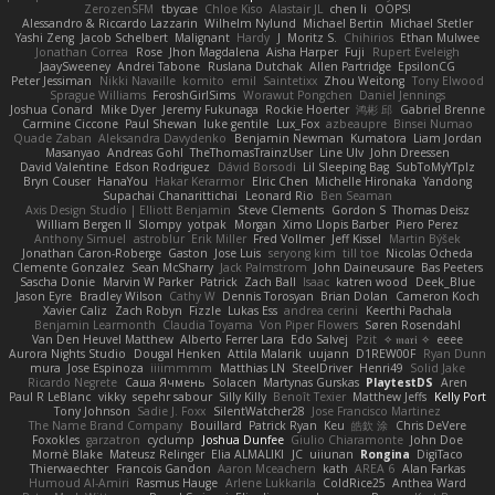
ZerozenSFM
tbycae
Chloe Kiso
Alastair JL
chen li
OOPS!
Alessandro & Riccardo Lazzarin
Wilhelm Nylund
Michael Bertin
Michael Stetler
Yashi Zeng
Jacob Schelbert
Malignant
Hardy
J
Moritz S.
Chihirios
Ethan Mulwee
Jonathan Correa
Rose
Jhon Magdalena
Aisha Harper
Fuji
Rupert Eveleigh
JaaySweeney
Andrei Tabone
Ruslana Dutchak
Allen Partridge
EpsilonCG
Peter Jessiman
Nikki Navaille
komito
emil
Saintetixx
Zhou Weitong
Tony Elwood
Sprague Williams
FeroshGirlSims
Worawut Pongchen
Daniel Jennings
Joshua Conard
Mike Dyer
Jeremy Fukunaga
Rockie Hoerter
鸿彬 邱
Gabriel Brenne
Carmine Ciccone
Paul Shewan
luke gentile
Lux_Fox
azbeaupre
Binsei Numao
Quade Zaban
Aleksandra Davydenko
Benjamin Newman
Kumatora
Liam Jordan
Masanyao
Andreas Gohl
TheThomasTrainzUser
Line Ulv
John Dreessen
David Valentine
Edson Rodriguez
Dávid Borsodi
Lil Sleeping Bag
SubToMyYTplz
Bryn Couser
HanaYou
Hakar Kerarmor
Elric Chen
Michelle Hironaka
Yandong
Supachai Chanarittichai
Leonard Rio
Ben Seaman
Axis Design Studio | Elliott Benjamin
Steve Clements
Gordon S
Thomas Deisz
William Bergen II
Slompy
yotpak
Morgan
Ximo Llopis Barber
Piero Perez
Anthony Simuel
astroblur
Erik Miller
Fred Vollmer
Jeff Kissel
Martin Býšek
Jonathan Caron-Roberge
Gaston
Jose Luis
seryong kim
till toe
Nicolas Ocheda
Clemente Gonzalez
Sean McSharry
Jack Palmstrom
John Daineusaure
Bas Peeters
Sascha Donie
Marvin W Parker
Patrick
Zach Ball
Isaac
katren wood
Deek_Blue
Jason Eyre
Bradley Wilson
Cathy W
Dennis Torosyan
Brian Dolan
Cameron Koch
Xavier Caliz
Zach Robyn
Fizzle
Lukas Ess
andrea cerini
Keerthi Pachala
Benjamin Learmonth
Claudia Toyama
Von Piper Flowers
Søren Rosendahl
Van Den Heuvel Matthew
Alberto Ferrer Lara
Edo Salvej
Pzit
✧ 𝔪𝔞𝔯𝔦 ✧
eeee
Aurora Nights Studio
Dougal Henken
Attila Malarik
uujann
D1REW00F
Ryan Dunn
mura
Jose Espinoza
iiiimmmm
Matthias LN
SteelDriver
Henri49
Solid Jake
Ricardo Negrete
Саша Ячмень
Solacen
Martynas Gurskas
PlaytestDS
Aren
Paul R LeBlanc
vikky
sepehr sabour
Silly Killy
Benoît Texier
Matthew Jeffs
Kelly Port
Tony Johnson
Sadie J. Foxx
SilentWatcher28
Jose Francisco Martinez
The Name Brand Company
Bouillard
Patrick Ryan
Keu
皓欽 涂
Chris DeVere
Foxokles
garzatron
cyclump
Joshua Dunfee
Giulio Chiaramonte
John Doe
Mornè Blake
Mateusz Relinger
Elia ALMALIKI
JC
uiiunan
Rongina
DigiTaco
Thierwaechter
Francois Gandon
Aaron Mceachern
kath
AREA 6
Alan Farkas
Humoud Al-Amiri
Rasmus Hauge
Arlene Lukkarila
ColdRice25
Anthea Ward