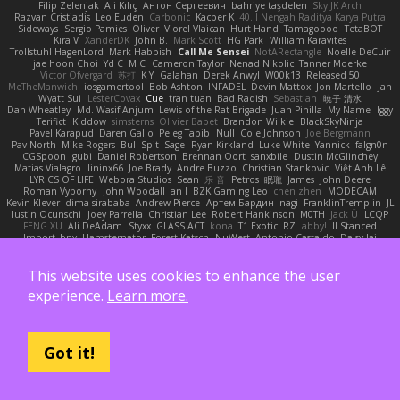
Filip Zelenjak
Ali Kılıç
Антон Сергеевич
bahriye taşdelen
Sky JK Arch
Razvan Cristiadis
Leo Euden
Carbonic
Kacper K
40. I Nengah Raditya Karya Putra
Sideways
Sergio Pamies
Oliver
Viorel Vlaican
Hurt Hand
Tamagoooo
TetaBOT
Kira V
XanderDK
John B.
Mark Scott
HG Park
William Karavites
Trollstuhl HagenLord
Mark Habbish
Call Me Sensei
NotARectangle
Noelle DeCuir
jae hoon Choi
Yd C
M C
Cameron Taylor
Nenad Nikolic
Tanner Moerke
Victor Ofvergard
苏打
K Y
Galahan
Derek Anwyl
W00k13
Released 50
MeTheManwich
iosgamertool
Bob Ashton
INFADEL
Devin Mattox
Jon Martello
Jan
Wyatt Sui
LesterCovax
Cue
tran tuan
Bad Radish
Sebastian
暁子 清水
Dan Wheatley
Md. Wasif Anjum
Lewis of the Rat Brigade
Juan Pinilla
My Name
Iggy
Terifict
Kiddow
simsterns
Olivier Babet
Brandon Wilkie
BlackSkyNinja
Pavel Karapud
Daren Gallo
Peleg Tabib
Null
Cole Johnson
Joe Bergmann
Pav North
Mike Rogers
Bull Spit
Sage
Ryan Kirkland
Luke White
Yannick
falgn0n
CGSpoon
gubi
Daniel Robertson
Brennan Oort
sanxbile
Dustin McGlinchey
Matias Vialagro
lininx66
Joe Brady
Andre Buzzo
Christian Stankovic
Việt Anh Lê
LYRICS OF LIFE
Webora Studios
Sean
乐 音
Petros
眠瓏
James
John Deere
Roman Vyborny
John Woodall
an l
BZK Gaming Leo
chen zhen
MODECAM
Kevin Klever
dima sirababa
Andrew Pierce
Артем Бардин
nagi
FranklinTremplin
JL
Iustin Ocunschi
Joey Parrella
Christian Lee
Robert Hankinson
M0TH
Jack Ü
LCQP
FENG XU
Ali DeAdam
Styxx
GLASS ACT
kona
T1 Exotic
RZ
abby!
ll Stanced
Import_bpy
Hamsternator
Forest Katsch
NuWest
Antonio Castaldo
Daisy Jai
Tristan Davies
Jay Spurgeon
David Thomas
Samuel Vikse Bruvik
BusaBusa
C+HO aR
Taylor Williams
Vasily
Nikoloz Todua
ma de
Dennis Hosgood
Jared Bullard
John Dykes
Yihui Xiong
Jay Renteria
Lucie Královcová
BurpingMusquito
This website uses cookies to enhance the user
humansoulinterface
Hector Estrada
Ranya Zhong
_Blobster_
Le sun
megan lavoie
experience.
Learn more.
Spartan 052
Brayden evans
Austin Taylor
S Mingkwan
Wawy
Kerstetter
Gicly Rodríguez
DryingUEFN
IS IT?
Thunderjaw Thunderjaw
Carlos Martin Jr
Studio 9
Alberto Hernandez
Running Man
Digital Ancients
Vlajko Tomić
Dan Palasz
Fadil Bay
Fabricio BJS
Ash Younes
Mr Memz
Paweł Krysiak
Gavin Dasuta
The Mighty KC
Nifty Nic
UltimateTJF
Quistis
Reinier Weerts
MaxMinutiae
Got it!
Adrián ramos
Oachkatzl Schwoaf
dr32768
corbin tinsley
Cassandra Stewart
MikeyLikesIt
Delano Lowes
doggybdog26
Chris Aitan
yuta t
Sean Woods
cubeorigins
Tommy Parish
Just Rovin
Austin Rea
Shane Yamamoto
Eugene Dementjev
Vitaliy Florin
Никуся Гноянко
Michael Eckert
John Fewell