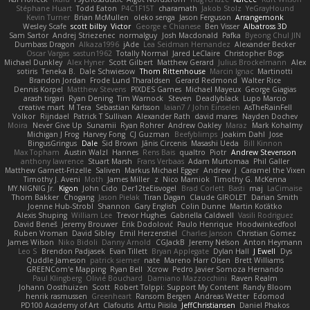
Stéphane Huart
Todd Eaton
P4C1F15T
charamath
Jakob Stolz
YeGrayHound
Kevin Turner
Brian McMullen
oleko senga
Jason Ferguson
Arrangemonk
Wesley Scafe
scott bilby
Victor
George e Chianese
Ben Visser
Albatross 3D
Sam Sartor
Andrej Striezenec
normalguy
Josh Macdonald
Pafka
Byeong Chul JIN
Dumbass Dragon
Alkaza1996
jAde
Lea Seidman Hernandez
Alexander Becker
Oscar Vargas
sastun1962
Totally Normal
Jared LeClaire
Christopher Bogs
Michael Dunkley
Alex Hyner
Scott Gilbert
Matthew Gerard
Julius Brockelmann
Alex
sotiris
Teneka B.
Dale Schwiesow
Thom Rittenhouse
Marcin Ignac
Martinotti
Brandon Jordan
Frode Lund Tharaldsen
Gerard Redmond
Walter Rice
Dennis Korpel
Matthew Stevens
PIXDES Games
Michael Mayeux
George Giagias
arash tirgari
Ryan Dening
Tim Warnock
Steven
Deadlyblack
Lupo Marcio
creative mart
M Tera
Sebastian Karlsson
Iaian7 / John Einselen
AsTheRainFell
Volkor
Rijndael
Patrick T Sullivan
Alexander Rath
david mares
Nayden Dochev
Moira
Never Give Up
Sunamii
Ryan Rohrer
Andrew Oakley
Maraz
Mark Kohalmy
Michigan J Frog
Harvey Fong
CJ Guzman
Beefyblimps
Joakim Dahl
Jose
BingusGringus
Dale
Sid Brown
Jānis Circenis
Masashi Ueda
Bill Kinnon
Max Topham
Austin Walzl
Hannes
Rens Bais
qualtro
Piotr
Andrew Stevenson
anthony lawrence
Stuart Marsh
Frans Verbaas
Adam Murtomaa
Phil Galler
Matthew Garnett-Frizelle
Saliven
Markus Michael Egger
Andrew
J
Caramel the Vixen
Timothy J. Aveni
Moth
James Miller
z
Nico Marniok
Timothy G. McKenna
MY.NIGNIG Jr.
Kigon
John Cido
Der12teEisvogel
Brad Corlett
Basti
maj
LaCimaise
Thom Bakker
Chogang
Jason Pielak
Tiran Dagan
Claude GIROLET
Darian Smith
Joenne Hub-Strobl
Shannon
Gary English
Colin Dunne
Martin Koťátko
Alexis Shuping
William Lee
Trevor Hughes
Gabriella Caldwell
Vasili Rodriguez
David Beneš
Jeremy Brouwer
Erik Dodolović
Paulo Henrique
Hoodwinkedfool
Ruben Vroman
David Sibley
Emil Herzenstiel
Charles Janson
Christian Gomez
James Wilson
Niko Bidoli
Danny Arnold
CGJackB
Jeremy Nelson
Anton Heymann
Leo S
Brendon Padjasek
Evan Tillett
Bryan Applegate
Dylan Hall
J Ewell
Dys
Quddle Jameson
patrick siemer
nate
Mareno Harr Olsen
Brett Williams
GREENCom'e Mapping
Ryan Bell
Xcrow
Pedro Javier Somoza Hernando
Paul Klingberg
Olivié Bouchard
Damiano Mazzocchini
Raven Realm
Johann Oosthuizen
Scott
Robert Tolppi: Support My Content
Randy Bloom
henrik rasmussen
Greenheart
Ransom Bergen
Andreas Wetter
Edomod
PD100 Academy of Art
Clafoutis
Arttu Piisila
JeffChristiansen
Daniel Phakos