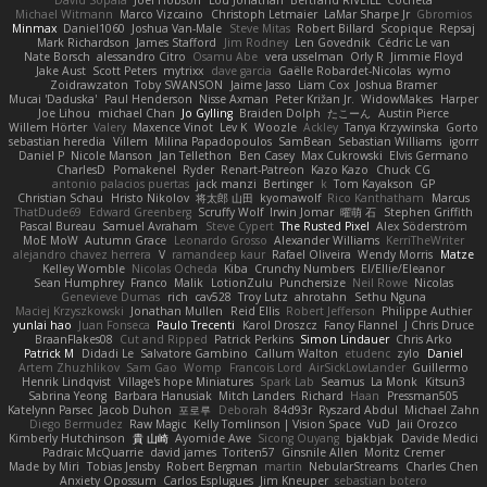
David Sopala
Joel Hobson
Lou Jonathan
Bertrand RIVEILL
Cocheta
Michael Witmann
Marco Vizcaino
Christoph Letmaier
LaMar Sharpe Jr
Gbromios
Minmax
Daniel1060
Joshua Van-Male
Steve Mitas
Robert Billard
Scopique
Repsaj
Mark Richardson
James Stafford
Jim Rodney
Len Govednik
Cédric Le van
Nate Borsch
alessandro Citro
Osamu Abe
vera usselman
Orly R
Jimmie Floyd
Jake Aust
Scott Peters
mytrixx
dave garcia
Gaëlle Robardet-Nicolas
wymo
Zoidrawzaton
Toby SWANSON
Jaime Jasso
Liam Cox
Joshua Bramer
Mucai 'Daduska'
Paul Henderson
Nisse Axman
Peter Križan Jr.
WidowMakes
Harper
Joe Lihou
michael Chan
Jo Gylling
Braiden Dolph
たこーん
Austin Pierce
Willem Hörter
Valery
Maxence Vinot
Lev K
Woozle
Ackley
Tanya Krzywinska
Gorto
sebastian heredia
Villem
Milina Papadopoulos
SamBean
Sebastian Williams
igorrr
Daniel P
Nicole Manson
Jan Tellethon
Ben Casey
Max Cukrowski
Elvis Germano
CharlesD
Pomakenel
Ryder
Renart-Patreon
Kazo Kazo
Chuck CG
antonio palacios puertas
jack manzi
Bertinger
k
Tom Kayakson
GP
Christian Schau
Hristo Nikolov
将太郎 山田
kyomawolf
Rico Kanthatham
Marcus
ThatDude69
Edward Greenberg
Scruffy Wolf
Irwin Jomar
曜萌 石
Stephen Griffith
Pascal Bureau
Samuel Avraham
Steve Cypert
The Rusted Pixel
Alex Söderström
MoE MoW
Autumn Grace
Leonardo Grosso
Alexander Williams
KerriTheWriter
alejandro chavez herrera
V
ramandeep kaur
Rafael Oliveira
Wendy Morris
Matze
Kelley Womble
Nicolas Ocheda
Kiba
Crunchy Numbers
El/Ellie/Eleanor
Sean Humphrey
Franco
Malik
LotionZulu
Punchersize
Neil Rowe
Nicolas
Genevieve Dumas
rich
cav528
Troy Lutz
ahrotahn
Sethu Nguna
Maciej Krzyszkowski
Jonathan Mullen
Reid Ellis
Robert Jefferson
Philippe Authier
yunlai hao
Juan Fonseca
Paulo Trecenti
Karol Droszcz
Fancy Flannel
J Chris Druce
BraanFlakes08
Cut and Ripped
Patrick Perkins
Simon Lindauer
Chris Arko
Patrick M
Didadi Le
Salvatore Gambino
Callum Walton
etudenc
zylo
Daniel
Artem Zhuzhlikov
Sam Gao
Womp
Francois Lord
AirSickLowLander
Guillermo
Henrik Lindqvist
Village's hope Miniatures
Spark Lab
Seamus
La Monk
Kitsun3
Sabrina Yeong
Barbara Hanusiak
Mitch Landers
Richard
Haan
Pressman505
Katelynn Parsec
Jacob Duhon
포로루
Deborah
84d93r
Ryszard Abdul
Michael Zahn
Diego Bermudez
Raw Magic
Kelly Tomlinson | Vision Space
VuD
Jaii Orozco
Kimberly Hutchinson
貴 山崎
Ayomide Awe
Sicong Ouyang
bjakbjak
Davide Medici
Padraic McQuarrie
david james
Toriten57
Ginsnile Allen
Moritz Cremer
Made by Miri
Tobias Jensby
Robert Bergman
martin
NebularStreams
Charles Chen
Anxiety Opossum
Carlos Esplugues
Jim Kneuper
sebastian botero