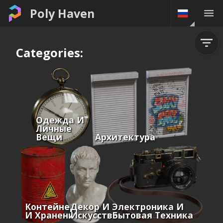
Poly Haven
Categories:
Одежда И
Личные
Вещи
Архитектура
Контейнеры
Декор И
Электроника И
И Хранение
Искусство
Бытовая Техника