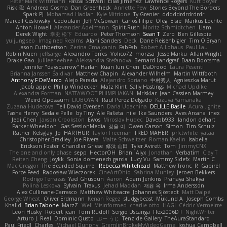
Peter Mark Wittmann
Pascal Scrivani
Elias Jimenez
Lawrence Rogers
Kurt Boyer
Risk 📀
Andreea Cosma
Dan Greenheck
Annette Pew
Stories Beyond The Borders
Spark PJ
Mohamad Hadlah
Kyle Mitrione
Ty Grenier
dddddrdrdrdrdr
Marcell Ceslowsky
Cedoulain
Jeff McGowan
Carlos Filipe
Oleg
Elsie
Markus Löchte
Anton Howell
Alexander Adelmann
Spirit-Rush
Moritz Schmidtchen
Liam
Derek Wight
幸史 松下
Eduardo
Peter Thomson
Sean T
Zero
Ben Gillespie
yuijung seo
Imagined Realms
Alani Sanders
Deck
Dane Reisenbigler
Tim O'Bryan
Jason Cuthbertson
Zerina Cmajcanin
FabFab
Robert A Lohaus
Paul Lau
Robin Nuen
jeffsarge
Alexandro Torres
Volico72
morzsa
Jesse Marku
Allan Wright
Drake Gao
Julileeheehee
Aleksandra Stefanova
Bernard Landgraf
Daan Bootsma
Jennifer "daysparrow" Harlan
Kuan lun Chen
DaDrood
Laura Pesenti
Brianna Janssen Saldivar
Matthew Chapin
Alexander Wilhelm
Martin Wittfooth
Anthony F DeMarco
Alejo Parada
Alejandro Soriano
中村秀人
Agnieszka Marut
Jacob apple
Philip Windecker
Matz Klint
Sally Hastings
Michael Updike
Alexandra Forman
NATTAWOOT PHIMPHAKAN
MrIsklar
Jean-Cassien Marmey
Weird Oposssum
LIUBOYAN
Raul Perez Delgado
Kazuya Yamanaka
Zuzana Hudecova
Tell David Evensen
Daria Udachina
DELILLE Basile
Acura .Ignite
Tasha Henry
Sedale Pelle
by Tiny
Ale Pašeta
nile
Ike Saunders
Aves Arcana
inex
Jedi Chen
Jaxson Crookston
Ewos
Miroslav Hudec
Davebb933
landon dehart
Parker Wheeldon
Gas SessionMedia
정율 이
Owen Carson
Simon
Tim Schulz
Ratner
KelsyJay
Jo
HARTHUR
Taylor Freeman
FRED MAHER
prfctwhite
yataa
Christopher Bradley
Joe Rivera
Malte Schweitzer
Roman Kaelin
Isabella
Erickson Foster
Chandler Griese
修汰 山田
Tyler Avirett
Tom
JimmyCNX
The one and only phase
sepp
HectorOH
Brian
Alyx
Jonathan
Verbatim
Clay T
Reiten Cheng
Joykk
Sonia domenech garcia
Lucy Vu
Sammy Sidefx
Martin C
Mac Greggor
The Bearded Squirrel
Rebecca Whitehead
Matthew Tronc
R
Gabirél
Force Feed
Radosław Wieczorek
CineArtOhio
Sabrina Munley
Jeroen Bekkers
Rodrigo Terrazas
Yael Ghusoun
Aaron
Adam Jenkins
Pranaya Shakya
Polina Leskova
Sylvain
Traxus
Jehad Maddah
재윤 옥
Irma Andersson
Alex Cullinane-Carrasco
Matthew Whiteacre
Johannes Sjöstedt
Matt Dalpé
George Wheat
Oliver Erdmann
Kenan Regez
sludgybeast
Mukund A
Joseph Combs
Khalid
Brian Tabone
MarzZ
Well Misinformed
charlie otto
HAGI
Cédric Vermeirre
Leon Husky
Robert jean
Tom Rudolf
Sergio Uscanga
Flex2006D !
NightWriter
Arturo J. Real
Dominic Qusto
ぶー うじ
Tenzide Gallery
TheAuraStandard
Paul Friedl
Charles
Michael Dunphy
GremlinBrokeMyVideoGame
Joshua Campbell