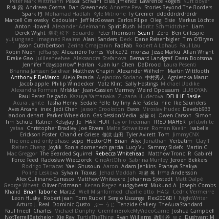
Peter Mark Wittmann
Pascal Scrivani
Elias Jimenez
Lawrence Rogers
Kurt Boyer
Risk 📀
Andreea Cosma
Dan Greenheck
Annette Pew
Stories Beyond The Borders
Spark PJ
Mohamad Hadlah
Kyle Mitrione
Ty Grenier
dddddrdrdrdrdr
Marcell Ceslowsky
Cedoulain
Jeff McGowan
Carlos Filipe
Oleg
Elsie
Markus Löchte
Anton Howell
Alexander Adelmann
Spirit-Rush
Moritz Schmidtchen
Liam
Derek Wight
幸史 松下
Eduardo
Peter Thomson
Sean T
Zero
Ben Gillespie
yuijung seo
Imagined Realms
Alani Sanders
Deck
Dane Reisenbigler
Tim O'Bryan
Jason Cuthbertson
Zerina Cmajcanin
FabFab
Robert A Lohaus
Paul Lau
Robin Nuen
jeffsarge
Alexandro Torres
Volico72
morzsa
Jesse Marku
Allan Wright
Drake Gao
Julileeheehee
Aleksandra Stefanova
Bernard Landgraf
Daan Bootsma
Jennifer "daysparrow" Harlan
Kuan lun Chen
DaDrood
Laura Pesenti
Brianna Janssen Saldivar
Matthew Chapin
Alexander Wilhelm
Martin Wittfooth
Anthony F DeMarco
Alejo Parada
Alejandro Soriano
中村秀人
Agnieszka Marut
Jacob apple
Philip Windecker
Matz Klint
Sally Hastings
Michael Updike
Alexandra Forman
MrIsklar
Jean-Cassien Marmey
Weird Oposssum
LIUBOYAN
Raul Perez Delgado
Kazuya Yamanaka
Zuzana Hudecova
DELILLE Basile
Acura .Ignite
Tasha Henry
Sedale Pelle
by Tiny
Ale Pašeta
nile
Ike Saunders
Aves Arcana
inex
Jedi Chen
Jaxson Crookston
Ewos
Miroslav Hudec
Davebb933
landon dehart
Parker Wheeldon
Gas SessionMedia
정율 이
Owen Carson
Simon
Tim Schulz
Ratner
KelsyJay
Jo
HARTHUR
Taylor Freeman
FRED MAHER
prfctwhite
yataa
Christopher Bradley
Joe Rivera
Malte Schweitzer
Roman Kaelin
Isabella
Erickson Foster
Chandler Griese
修汰 山田
Tyler Avirett
Tom
JimmyCNX
The one and only phase
sepp
HectorOH
Brian
Alyx
Jonathan
Verbatim
Clay T
Reiten Cheng
Joykk
Sonia domenech garcia
Lucy Vu
Sammy Sidefx
Martin C
Mac Greggor
The Bearded Squirrel
Rebecca Whitehead
Matthew Tronc
R
Gabirél
Force Feed
Radosław Wieczorek
CineArtOhio
Sabrina Munley
Jeroen Bekkers
Rodrigo Terrazas
Yael Ghusoun
Aaron
Adam Jenkins
Pranaya Shakya
Polina Leskova
Sylvain
Traxus
Jehad Maddah
재윤 옥
Irma Andersson
Alex Cullinane-Carrasco
Matthew Whiteacre
Johannes Sjöstedt
Matt Dalpé
George Wheat
Oliver Erdmann
Kenan Regez
sludgybeast
Mukund A
Joseph Combs
Khalid
Brian Tabone
MarzZ
Well Misinformed
charlie otto
HAGI
Cédric Vermeirre
Leon Husky
Robert jean
Tom Rudolf
Sergio Uscanga
Flex2006D !
NightWriter
Arturo J. Real
Dominic Qusto
ぶー うじ
Tenzide Gallery
TheAuraStandard
Paul Friedl
Charles
Michael Dunphy
GremlinBrokeMyVideoGame
Joshua Campbell
NotTerrellBatchelor
Xie Ray
TurtleTheThing
Ryan Williams
政則 谷
w z
Dushyant M