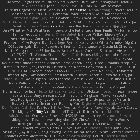
Sideways
Sergio Pamies
Oliver
Viorel Vlaican
Hurt Hand
Tamagoooo
TetaBOT
Kira V
XanderDK
John B.
Mark Scott
HG Park
William Karavites
Trollstuhl HagenLord
Mark Habbish
Call Me Sensei
NotARectangle
Noelle DeCuir
jae hoon Choi
Yd C
M C
Cameron Taylor
Nenad Nikolic
Tanner Moerke
Victor Ofvergard
苏打
K Y
Galahan
Derek Anwyl
W00k13
Released 50
MeTheManwich
iosgamertool
Bob Ashton
INFADEL
Devin Mattox
Jon Martello
Jan
Wyatt Sui
LesterCovax
Cue
tran tuan
Bad Radish
Sebastian
暁子 清水
Dan Wheatley
Md. Wasif Anjum
Lewis of the Rat Brigade
Juan Pinilla
My Name
Iggy
Terifict
Kiddow
simsterns
Olivier Babet
Brandon Wilkie
BlackSkyNinja
Pavel Karapud
Daren Gallo
Peleg Tabib
Null
Cole Johnson
Joe Bergmann
Pav North
Mike Rogers
Bull Spit
Sage
Ryan Kirkland
Luke White
Yannick
falgn0n
CGSpoon
gubi
Daniel Robertson
Brennan Oort
sanxbile
Dustin McGlinchey
Matias Vialagro
lininx66
Joe Brady
Andre Buzzo
Christian Stankovic
Việt Anh Lê
LYRICS OF LIFE
Webora Studios
Sean
乐 音
Petros
眠瓏
James
John Deere
Roman Vyborny
John Woodall
an l
BZK Gaming Leo
chen zhen
MODECAM
Kevin Klever
dima sirababa
Andrew Pierce
Артем Бардин
nagi
FranklinTremplin
JL
Iustin Ocunschi
Joey Parrella
Christian Lee
Robert Hankinson
M0TH
Jack Ü
LCQP
FENG XU
Ali DeAdam
Styxx
GLASS ACT
kona
T1 Exotic
RZ
abby!
ll Stanced
Import_bpy
Hamsternator
Forest Katsch
NuWest
Antonio Castaldo
Daisy Jai
Tristan Davies
Jay Spurgeon
David Thomas
Samuel Vikse Bruvik
BusaBusa
C+HO aR
Taylor Williams
Vasily
Nikoloz Todua
ma de
Dennis Hosgood
Jared Bullard
John Dykes
Yihui Xiong
Jay Renteria
Lucie Královcová
BurpingMusquito
humansoulinterface
Hector Estrada
Ranya Zhong
_Blobster_
Le sun
megan lavoie
Spartan 052
Brayden evans
Austin Taylor
S Mingkwan
Wawy
Kerstetter
Gicly Rodríguez
DryingUEFN
IS IT?
Thunderjaw Thunderjaw
Carlos Martin Jr
Studio 9
Alberto Hernandez
Running Man
Digital Ancients
Vlajko Tomić
Dan Palasz
Fadil Bay
Fabricio BJS
Ash Younes
Mr Memz
Paweł Krysiak
Gavin Dasuta
The Mighty KC
Nifty Nic
UltimateTJF
Quistis
Reinier Weerts
MaxMinutiae
Adrián ramos
Oachkatzl Schwoaf
dr32768
corbin tinsley
Cassandra Stewart
MikeyLikesIt
Delano Lowes
doggybdog26
Chris Aitan
yuta t
Sean Woods
cubeorigins
Tommy Parish
Just Rovin
Austin Rea
Shane Yamamoto
Eugene Dementjev
Vitaliy Florin
Никуся Гноянко
Michael Eckert
John Fewell
Jon Mayo
مالك البلوشي
Qiaoyue Wang
Salem Alajmi
Fabian Brehm
Lemesle Maxence
Charles Everett
Alexa trade
HH
Keke
покупка байер
Poulet
Derek Messier
Trivi