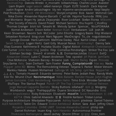
FacinusChip
Dakota Wreski
n_morcatti
killswitchkay
Charles Louie
Avaister
Liam Bryant
sagar sasson
rafael naranjo
Elijah
ELITE Scratch
Zack Kepner
Justin Rogow
Andre Labuschagne
lily ren
maxime vandecasteele
Vasyl Vasyliv
Post Production
Zbob
VW Winterstein
StorysComplete
Bob
Xavier
Mehmet Can
Nika Domi
Alexander Rayner-Barcelli
C
xd Idk
Hajime Tsunoda
FRNL Lou
Joel Montano
Bryan Hy
Jakub Zbyszynski
River Lockhart
Stefan Florea
MStorm
The Society of Visions
David Power
Michael Santoro
thu huynh
I_ViceRoy
Thomas Granger
bloli loli
Takashi M.
Melody Spiker
Spencer_
NicoPOWAAA
Kornel Anderson
Dixon Keller
Keenan Rush
Venkataram
LLB
Josh W.
Kevin Showman
Naomi Soh
McCoder
John Elliotte
Gregory Basile
Filip Wieland
Sebastian Norlund
blog cruvi
Marc Nguyen
MaxDezignz
Tic_cle
nogutidaisuke
George Dvorak
Haris Lattirom
Matthew Daday
Paul
Kamil Uriasz
Lirian
Sarah Schrock
Logan Hertz
Gaël Gilly
Musical Nexus
Buttmunky1
Danny Sale
Elias Guevara
Kathreena B
Huitaka Studio
Digital Abbot
Aleksandr Chebotariov
Cole Turner
John Kevin Ong
JonDo
Filip
Cornellus Pendrahgon
Striker The Fox
Lale
Gökhan Sazdağı
Steve-0
el smells
丸 黒
Domantas Jokšas
Eduard
EvilQ
Alexander Olesen
Luke C
Shawn Anderson
Tess
opostol
Jiří Ptáček
JamTarts
Clive McKenzie
Shabeen Barzey - Browne
Josh
Martin Bailey
Espen
Princess
SiryuSama
Kelu
Sean Derham
Sam Fowler
Funny_ Compilation69
htai wu
Nadia
Pupper
John KD
Mimic
The Remodeling Veteran
Talyana S
Parker
Mister Venom
Markku Hakala
Hussien Mohamed
Gaforga VK
Ich Simp
cyril faia
Nipper1er
ふぇ えっ
Tomato Huwaidi
Eduardo ramirez
Peter Bates
Jediah Pesu
Randy Wells
Eilir Ho
Mrunit Churi
Necromantique
Nikki Balsem
Render House
John Hughes
James Gonzales
Cristi Vanderburg
Kaeden Hahn
Timo Erick
Miroslav Šamánek
EfulTopo
The Starius Project
Punch UP: The Top Contender! Official Patreon
Jorge Manuel Cappello Barreto
Sticky Buttons
iiiFahad7
재우 김
Morgsley
Workbench
wegu1
TheHappyElite
Duane Strickland
DC Kasundra
Ross
Marcin Anyszkiewicz
Ricky Robinson
Elizabeth
moot1n
Scott Fredrickson
仁 小野
kb714
Chris
Gabriel Alvarado
哲 董
Fredrik Karlsson
Tristan Lorius
Purpose Architecture
Władysław Pryszczarek
Ashley Fayers
plexlexia
Daniel Tidemo
ALEX NAVARRO
Table On
Edward
Didier Aerlebout
Anton
Sara
Alan
Jeffrey Olson
Riccardo Colombo
OHNE LIMIT
Gionea Alexandru Daniel
philip sisk
Daniel Richman
Ieuan King
Karri Haranko
Autonomous Frontier
Thokozani Mahlanyane
david cachay
Shonn Effner
얍 얍얍
Oreo_tism