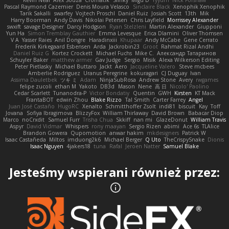
Kevin Neal
Alex Souza
Cromatik
Slinky
Migu D
Yyyum
Nick Forshaw
Pascal Raymond Cazemier
Denis Moura Velasco
Sinclaire Black
Xenophik Xenophik
Tarik Sakalli
swarfey
Vojtech Proschl
Daniel Ruiz
Josiah Scott
13th
Mik
Harry Boorman
Andy Davis
Nikolai Petersen
Chris Layfield
Morrissey Alexander
swxift
savage Designer
Darcy Hodgson
Ryan Stelzleni
Martin Alexander
Giupponi
Yun Ha
Simon Tremblay Gauthier
Emma Levesque
Erica Dlamini
Oliver Thomsen
V A
Yasser Raies
Anil Dongre
Haradinxiii
Khupaar
Andy McCabe
Gene Cerrato
Frederik Kirkegaard Esbensen
Arda
Jackrobin23
Groot
Rahmat Rizal Andhi
Daniel Ruiz G
Kortez Crockett
Michael Fuchs
Mike C.
Александр Татаринов
Schuyler Baker
matthew armer
Gav Judge
Sergio
Misik
Alexa Wilkerson Editing
Peter Pietlasky
Michael Buttaro
Jackt
Aero
Jacqueline Valero
Steve mcbees
Amberlie Rodriguez
Uranus Peregrine
kokuragari
CJ Duguay
Ivan
Assima Dauletbek
ツキ ミ
Adam
NinjaSubRosa
Andrew Stone
Avery
rwgames
felipe zucoli
ethan M
Yakoto
DB3d
Mason
Nene
高 日
Nicolo' Paolino
Cedar Scarlett
Tunanodra-P
Victor Bondatiy
Quentin
GWH
Kirsten
KT Mack
FrantaBOT
edwin Zhou
Blake Rizzo
Tal Smith
Carter Farrey
Angel
Juan José Castaño
HugoRC
Xenalto
Schmitthoffer Zsolt
indi81
biscuit
Kay
Toff
Jovana
Sofiya Ibragimova
BlizzyFox
William Thirlaway
David Brown
Babacar Diop
Marco
noCrxdit
Samuel Furr
Trisha Chua
Skkiff
nan mi
GlazeDonut
William Travis
Aspyr
David Vidmar
Whispers
rony maayan
Sergio Rizen
abimi
Ace 6s
TLAlice
Brandon Gowera
Qupomotion
anwar hakim
mkdesigners
Patrick W
Isaac Castañeda
Miltos
imduong2k6
Michael Berger
Q Uto
TheCrispySnake
Dionis
Isaac Nguyen
4jakers18
tuna
Rafal
Jeroen Natter
Samuel Blake
Jesteśmy wspierani również przez: