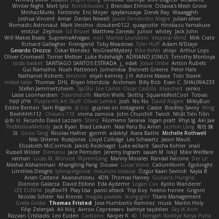
Winter Night
Mert İyiiz
forrobloxdev
J. Brendan Elmore
Octavia's Mesh Grove
MinhazMurks
Fxntxnile
Eric Moyer
qaylanuraya
Derek Ray
Waaagghh
Joshua Vincent
Amar
Declan Newell
Javier Fernández Alegre
julian silver
Nomadic Astronaut
Mark Vecchio
dosuken0122
quagootle
Hirokazu Yamakura
enitzur
Zephon
Gil Bruvel
Matthew Zaneski
junior
whitey
Jack John
Will Makes Beats
SupremeAhegao
nori
Marlise Launstein
Vesperal Mind
Milk Crate
Richard Gallagher
Firelegend
Toby Meadows
Tyler Huff
Adam N'Diaye
Gerardo Orozco
Oskar Mendez
NoGreatMystery
Bike Kefeli
shiipi
Arthur Lops
Oliver Cromwell
Tomer Meltser
Luke Ridehalgh
ADRIANO JONUS
Timothy Montoya
soda basket
SANTIAGO SANTOS ESTRADA
j_ edak
Josue Uribe
Anton Rubets
Gui Ramalho
Noah Patterson
Jomenikia
Bennett Greene
Peter Hale
Nathaniel Roberts
Mechrot
elijah kenney
J H
Astone Massie
Tobi Staerk
milad tatar
Thomas
DHL
Bryan Intindola
Archman
Billy Bob
Evan C
SHALIWA233
Stefan Jammertzheim
SpiSlu
Joe Carlos
Oscar Castillo
bleached
senko
Lasse Leonhardsen
3darchstuffs
Martin Wells
Skittlq
SquareIsNotCool
Tobias
אילון קשת
Purple-H's Art Stuff
Oliver Lemke
Josh
No No
David Rogers
MilkyBun
Eddie Benton
Sam Biggins
윤구선
gupries on Instagram
Cassie
Bradley Savoy
Wing
Beehhhh112
Chikato 710
imma zamora
John Churchill
TwinX
Nhật Tiến Trần
승하 이
Facundo David Lazzaro
Stenz
Filomeno Saraiva
logan pratt
Rhys lg
Aki Jae
TheMellowMelody
Jack Ryan
Brad Leikam
Nasi Paru Bu Amin
Jazmin Lang
宥任 陳
St
Gooo Tang
Nicolas Hafner
gyomh
adaktyl
Kiara Battle
Michelle Rothwell
Niki Shterev
RussJones
Lloyd Collidge
Lev Schwartz
Jason Mault
Elizabeth McCormick
Jakob Recknagel
Luke willard
Sascha Kohler
snail
Russell Wilder
Demerui
Jace Perrodin
Jeremy Ingram
isaiah M
lokjl
Mike Wellfare
ratman
Lucas M. Morone
WyvernLang
Manny Morales
Randal Falcone
Der Le
Meshal Alshammari
KhangXing Pang
Douwe
Lucas Vieira
CallumNorm
Egoknight
Limitless Designs
tylerspetgoose
maurizio sciascia
Özgür Kaan Sevindi
Kayla B
Arian Castane
Akaiseutoseu
4DN
Thomas Harvey
Giuliano Hungria
Dionicio Galarza
David Ebbevi
Eda Aydemir
Logan Cox
Kyoto Wanderer
LEE EUNHA
JoyBox19
Play Usa
panic attack
Trip boy
heeno honee
Grigorii
Nicolas Scheer
Kai Krones
magda pawlak
ikung gmr
Titans Management
Greta Gedat
Thomas Fristed
Jose Humberto Ramirez
mura
Martin Holy
Filip Zelenjak
Ali Kılıç
Антон Сергеевич
bahriye taşdelen
Sky JK Arch
Razvan Cristiadis
Leo Euden
Carbonic
Kacper K
40. I Nengah Raditya Karya Putra