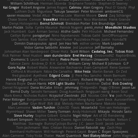
William Schilthuis
Herman Idzerda
Stephane Toraldo
Stephen D Swaney
Kai Gregor
Robert Angone
James Rogers
Calinou
Alan Gregory
Paul O' Grady
Phyl
Luthien Dulk
Miguelaxa
Takuya Sawatari
Peter Moonen
ambientCG
xavier moscoso
Vedat Afuzi
Thomas Lisle
Warren Moore
David
Zaq Schlanger
Chase Stone
Conicer
VoxelKei
Mikkel Nielsen
Nico Wardakas
Frank Grande
Denys Holovyanko
Bernd Schmidt
Brendon Porter
Erik Brundidge
Samuel
Martin Pražák
Sofia
Cyrille Maurice
Patrick Nugent
penti_mmd
Mondlicht Studios
Jack Humbert
Gun
Arman Sernaz
Atdhe Gashi
Petr Hloušek
Michael Fernandez
Caitlyn Byrne
paragsatyal
Nino Kapetanovic
Tobias Gallé
SonOfPorcupine
Leo Santos
Rob Waller
Michael Porter
Puzzlebox Props
Justin
honda78
Dimitri Diakopoulos
zgred
Jen Hao Yeh
esther carney
Mark Lopatka
Victor Gama Sabbithi
Alexlee
Jed Laurance
Jeff Barnaby
Johnathan Alan Vanderpool
Oliver Hotz
Scott Wilson
Cadalog, Inc.
Tobias Rösli
Rick Palmer
Neal Huston
sean dunderdale
Erel Herzog
OroborosNZ
RaptorBricks
Domenic S
Laura Ganis
Ike Li
Pietro Ponti
William Unsworth
Lorie Loeb
Fabrice Zaini
Andrew_D
R.H. García
William Carey
Michael B Johnson
G.P
Goro Fujita
Robert Wallis
Alexander Bachvarov
Evan Campbell
Rene Gansen
Clifford A Worsham
Fábio De Carvalho
Mike Festa
Martin Banak - Dr Zed
fred gissubel
Ayetheist
Edgard Costa
JJ
Pere Pau Sancho
Kevin Barnum
Henrik Berglund
Jay Piboontum
Patrick Lowry
Richard Wright
kiky
John Moon
Francis Boyle
Devin Harris
HDR Light Studio
Peter Baintner
Da5id
Bob Dowling
Daniel Fitzgerald
Dana McCabe
Miket
jehrmaig
f1rstpers0n
Peggy O'Brien
Jason Lai
Bernd Dully
Satoshi Yamasaki
Doug Auerbach
fengquan wang
Aeon Soul
Mark Krenz
Nicholas Rubin
Krzysztof Zwolinski
JG3
Nicolas Côté
V-o
Josh Purple
Peter Rittinger
Benjamin Schechter
Ryan Won-Meng Apuy
Liam Beck
AuroranFilms
Just Gollor
Glyn Wolf
亮作 淡波
Melody Helen MacFarlane
Makoto Izawa
Marc Lemoine
Vadim Turchin
Odin3D
Travis
Moiarte3d
Tim van Helsdingen
WyrmHead
Shawn Miller
Tawny Tomsen
Andy Hickmott
Mikayla
Hiroshi Saito
Steve Hurley
Sophie Gilbert
Grische
Nigel Hillyer
Art of 3D Rendering
Robert Simpson
Nizzero
Ritchie Owens
Agon Ushaku
Zisis Psalidas
Nelson C
Matthias
Stareagle
BunnyCyclops Bunny
J.C.
Jason Scott
Jacob Larson
Tom Jachmann
Max
Cristian Rocco
Daniel Raboldt
ray
Zach Hoy
Bernhard Hoffmann
Will Hattingh
Perard-Gayot
Bryan C
Bojan Spasojevic
Alan Camerer
Toby Yoda
Thater
Hazel Quantock
Neil Blakey-Milner
John Wagman