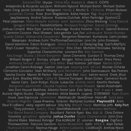
ZerozenSFM
tbycae
Chloe Kiso
Alastair JL
chen li
OOPS!
Alessandro & Riccardo Lazzarin
Wilhelm Nylund
Michael Bertin
Michael Stetler
Yashi Zeng
Jacob Schelbert
Malignant
Hardy
J
Moritz S.
Chihirios
Ethan Mulwee
Jonathan Correa
Rose
Jhon Magdalena
Aisha Harper
Fuji
Rupert Eveleigh
JaaySweeney
Andrei Tabone
Ruslana Dutchak
Allen Partridge
EpsilonCG
Peter Jessiman
Nikki Navaille
komito
emil
Saintetixx
Zhou Weitong
Tony Elwood
Sprague Williams
FeroshGirlSims
Worawut Pongchen
Daniel Jennings
Joshua Conard
Mike Dyer
Jeremy Fukunaga
Rockie Hoerter
鸿彬 邱
Gabriel Brenne
Carmine Ciccone
Paul Shewan
luke gentile
Lux_Fox
azbeaupre
Binsei Numao
Quade Zaban
Aleksandra Davydenko
Benjamin Newman
Kumatora
Liam Jordan
Masanyao
Andreas Gohl
TheThomasTrainzUser
Line Ulv
John Dreessen
David Valentine
Edson Rodriguez
Dávid Borsodi
Lil Sleeping Bag
SubToMyYTplz
Bryn Couser
HanaYou
Hakar Kerarmor
Elric Chen
Michelle Hironaka
Yandong
Supachai Chanarittichai
Leonard Rio
Ben Seaman
Axis Design Studio | Elliott Benjamin
Steve Clements
Gordon S
Thomas Deisz
William Bergen II
Slompy
yotpak
Morgan
Ximo Llopis Barber
Piero Perez
Anthony Simuel
astroblur
Erik Miller
Fred Vollmer
Jeff Kissel
Martin Býšek
Jonathan Caron-Roberge
Gaston
Jose Luis
seryong kim
till toe
Nicolas Ocheda
Clemente Gonzalez
Sean McSharry
Jack Palmstrom
John Daineusaure
Bas Peeters
Sascha Donie
Marvin W Parker
Patrick
Zach Ball
Isaac
katren wood
Deek_Blue
Jason Eyre
Bradley Wilson
Cathy W
Dennis Torosyan
Brian Dolan
Cameron Koch
Xavier Caliz
Zach Robyn
Fizzle
Lukas Ess
andrea cerini
Keerthi Pachala
Benjamin Learmonth
Claudia Toyama
Von Piper Flowers
Søren Rosendahl
Van Den Heuvel Matthew
Alberto Ferrer Lara
Edo Salvej
Pzit
✧ 𝔪𝔞𝔯𝔦 ✧
eeee
Aurora Nights Studio
Dougal Henken
Attila Malarik
uujann
D1REW00F
Ryan Dunn
mura
Jose Espinoza
iiiimmmm
Matthias LN
SteelDriver
Henri49
Solid Jake
Ricardo Negrete
Саша Ячмень
Solacen
Martynas Gurskas
PlaytestDS
Aren
Paul R LeBlanc
vikky
sepehr sabour
Silly Killy
Benoît Texier
Matthew Jeffs
Kelly Port
Tony Johnson
Sadie J. Foxx
SilentWatcher28
Jose Francisco Martinez
The Name Brand Company
Bouillard
Patrick Ryan
Keu
皓欽 涂
Chris DeVere
Foxokles
garzatron
cyclump
Joshua Dunfee
Giulio Chiaramonte
John Doe
Mornè Blake
Mateusz Relinger
Elia ALMALIKI
JC
uiiunan
Rongina
DigiTaco
Thierwaechter
Francois Gandon
Aaron Mceachern
kath
AREA 6
Alan Farkas
Humoud Al-Amiri
Rasmus Hauge
Arlene Lukkarila
ColdRice25
Anthea Ward