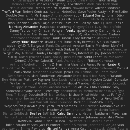
UncleJesseppe
Mike Duncan
Rene
名氏 无
Chris Priscott
Thomas Rigg
Derrick Graham
yankee (derogatory)
Overshafter
Madeleine Andersson
Nahuel Adreani
Dennis Smolek
Mythina
Noward Beast
Valerian Vardania
The Taxi Man
Robert Contreras
Azerta
HoboGod
Steve Pedler
Austyn K
PixelScribe
Double Downshift
Mr. Happy
Andrey Lebrov
sbuk
Edward Swartz
Jonah Edick
Wahrgrave
Dom Guerrera
Jazza
N_COUNTER
Artem Beitsch
Iryna Osadcha
Diran Bebekian
Caleb Slagle
Baptiste Belmudes
GrizzlyBeard
CJ
Troy
Chrisie
Morrissey Alexander
Harpbeats
charliehsy
Gregory Cook
Lulu
ExplorePolo
Danny Taurus
kay
Christian Forsgren
Venky
qwerty qwerty
Damon Hardy
Trevor McGee
Alan Pimm
Aku
Danilo Pipi
3DQuake
PooMagoo
Cristian
montrose edmonds
Harry
Frank Lundin
Cory Kutschker
Marcos Antonio
Randy "Blue" Bowden
david curiel
Rune
Nicky Brownell
Sibusiso Mauze
wpbirney420
T. Stargazer
Punit Chaturvedi
Andrew Barrie
Minehow
Mon1k4
Mitchell Kirkwood
Mike Bonafede
Keith Bridges
Kamila Novakova Tereza Nemcova
Wogan May
NefaroX
Stanley Chen榕樹
Unearthly Interactive
Jay
Joseph McKinnon
지후 이
Rafael Jimenez
Colin Langley
Juan M Ortiz
yusuf kodat
Taliesin River
GrimeOnADime
Cabot3D
Paola Avanzo
Sarah
Philipp Krombusch
Anthony Rosbottom
Danik Z
Herminia Alexandra Franco Parra
Hunter R
Vito Petrović
Saint Deluca
Sentient chicken noodle soup
Robbe Callewaert
Michael
Shalekendar
Alexander Levenson
James
Ma. Cristina Risoli
Yota chiba
Dean Simonds
Mark Sanderson
Alexandre Lhote
hazel bat
Abhijit Prasanth
Ben Hoffman
Matthew Edgmon
Tara Exotic
Juha Lindfors
Haydon Costall
Gonzako
Tim Winkelmann
Joel Green
Cody Chow
Miguel Mendez
Mario Epsley
dvdcusick
Philippe Bartholi
Carlos Cardenas Negro
Squak Box
Chlo Christine
Gray
Someone Anyone
sonal
Peter Page
Saturnis#6115
Heriberto Reinoso Gallegos
Elena T
Strogg
DaskalosBCE
ManiacMayo
Michael Hirschfelder
Joshua Palfrey
A
Maximino Huertas Vila
Shansen
Pureon
Rinalds Miļicins
Monica Pirvu
家俊 吴
Jahluu
Paul Marshall
Tabia Lourenco
Redlion
HeyoNSFW
Darry
Wojciech Świątkiewicz
Jack Lynch
Peter Siemens
Ben Berntsen
Nananekoko
Ian
Davide Bortoletti
Coral
Heather Walker
Jonathan Shelley
Martín Franchi
Bianca Goldbach
Beefree
治英 矢島
Caleb Simmons
Nathan
baitham i
Maet
Jean
Fenice Ardente
Fabian Norrby
Fatimah Aziz
Andrew
Johanna Fate
Mike Weber
HARRISON PARKER
Ned Fullsom
Ergo Venatus
D
Marco De mitri
Iulian-Eduard Varvara
Jack Plummer
Temple Simpson
Jonathan Diaz
Jadriaan
paul paviot
Emma Reynolds
Michael Rampe
Anna Kasunic
mleczyk
Valeria Rosales