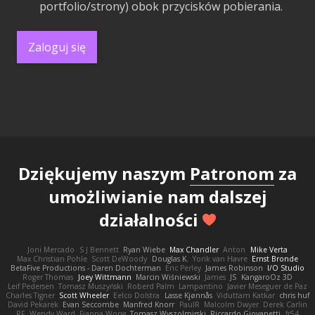
portfolio/strony) obok przycisków pobierania.
Zaloguj się
Dziękujemy naszym
Patronom
za
umożliwianie nam dalszej
działalności
Joni Mercado
S J Bennett
Ryan Wiebe
Max Chandler
Anton
Mike Verta
Max Christian Pohle
Scott DeWoody
Douglas K.
Yorik van Havre
Ernst Bronde
BetaFive Productions - Daren Dochterman
Eric Perley
James Robinson
I/O Studio
Roger Thomas
Joey Wittmann
Marcin Wiśniewski
James
JS
KangaroOz 3D
Leif Pedersen
Tomasz Muszyński
Roberd Palm
Lampantino
Javier Meseguer de Paz
Charles Tigner
Scott Wheeler
Eelco Dolstra
Lasse Kjønnås
Viduttam Katkar
chris huf
David Pekarek
Evan Seccombe
Manfred Knorr
PaulR
Malcolm Dwyer
Derek Carlin
RF
Wendy Ward
Fianna Wong
Tomasz Wyszolmirski
Riccardo Giovanetti
fr54