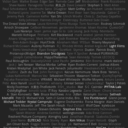
Victor Gan
Walter Bosse
Edgar San
Pamela Case
Jeff
Modicolitor
Frank Riccobono
Shaw Kaake
Panagiotis Tourlas
果冻_JS
Dave Liewald
Stephan S
Matt Allen
Paul Schicketanz
Norimichi Sano
DGagster
Matt Griffey
Ian Hubert
Linda Robbins
Richard Lyons
Joanne Tai
Mahe Dewan
Finn Bear
Ivan Sepulveda
Gabor Z
Jeremy Park
Cameron Keffer
Yan Shi
Ulrich Woehr
Chris Li
Zachary Capalbo
Kelly Johnson
Hannes Dreyer
Elektrospy
Buttered Side Down
The Dread Vixen Alinsa
Laura Kimmel
Timo Muraja
Tom Norman
Rodney Schmidt
Arioch Snowpaw
Catface Meowmers
gardeninn thomas
Istvan Kozma
QuesoGr7
Luis Naranjo
Sean
jamie ngai to lo
Lök Leung
Jack Foley
fxtentacle
Marielli Vichique
Primaris
Kirt Blackwood
mark wrabel
James Harrison
Alvaro Villagomez
Mark Hoffman
Josh Roenker
Martin Lukačka
AaronFung
Ben-Adam Berger
Hun73rdk
Abraham Mast
YYSSun
Thierry Mayrand
Richard McGowan
Aubrey Pullman
R.J. Rhodes Writes
Atelier Argos Art
Light Films
Rémi Verschelde
Ryan Reisiger
SizeKivit
Stymie
Dustin
Patrick Brady
ProtanopicMidget
Brandon Snodgrass
Tyler K Spicher
Arnaud PUIRAVAUD
Joseph Catrambone
HippoThalamus
Sean Kennedy
Tomek LECOCQ
Paul Mcloughlin
DaLivelyGhost
Lose Pacific
Jimikimo
Ben Bosma
mark stalzer
Jack J
Ian Neisser
Marcus Morba
LePew
Ryan Roden-Corrent
Joshua Albers
Kristen Westphal
Jon White
Jack Fenech
Jotunkottr
Hexdrake's Art
Ted Curtis
nullinc
Zach du Toit
John Partington
Kazuki Kamimura
Mark Boss
Yaron L.
Lukas Kalbertodt
Marcos Vaz
Sébastien Tricoire
Masanori Tottori
QuirkyTopHat
ReJ aka Renaldas Zioma
VFRAME
Michael Whiteside
Wolfer Moyens
Arturo Leone
Pete
Alex Harvill
Lauri Kananen
wheany
Unreal Sensei
tchaikovsky2
Taylor J Peters
Molly Footman
大重生-TheRebirth
RSH__studio
Mat
S C
Cailrdar
PYTHA Lab
OddlyBigBear
binotti lucia
IT Roy
Karabo Legwaila
Zane Olson
Chord Shore
A. Stan Konowitz
Talii
Bruce Matthews
Aria
3dfan
Xatonym
Barney
Sethesh
blendFX
Petr O
Michael Vick
Seth // Gone Indie, Bro...
Eric Pontbriand
Glenn Jones
Michael Tedder
Krystal Camprubi
Eugene Ovcharenko
Fiona Margrie
Alan Daniels
Mark Mazaitis
Jeff
The Sarah Hirsch
Paul Dolzall
Wolf Daw
kyleboze
Taylor Galen Kadee
Steven Ekholm
Stephen Ellis
Aximmetry Technologies
Sarah Wiener
Andrew Faithfull
wellingtoncrab
Ada Rose Cannon
Resilient Picture Company
Almighty Laxz
Jonathan Brandt
Szabolcs Dombi
Jose Nario
ELITECAD
Nick Storey
Ryan
Kim Vitkus
Bryan Halcott
Glyph
Jan Oliver Koch
Reggie Storm
Dan Repp
pk
Nathaniel E Bell
Benita Winckler
Kai Honeck
Íkara
Psychosadistic
Algot Nordström
Trag1cHaze
KaiCee
Kurt Wilson