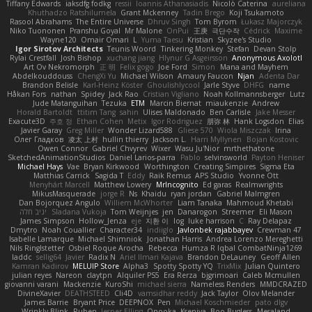
Tiffany Edwards
iaksdfg fodkg
ressii
Ioannis Athanasiadis
Nicolò Caterina
aureliana
Khuthadzo Ratshilumela
Grant Mckenney
Tadin Brego
Koji Tsukamoto
Rasool Abrahams
The Entire Universe
Dhruv Singh
Tom Byrom
Łukasz Majorczyk
Niko Tuononen
Pranshu Goyal
Mr Malone
OnPui
王庚
극단수작
Cédrick
Maxime
Wayne120
Omair Omari
L
Yuma Taesu
Kristian
Skyzee's Studio
Igor Sirotov Architects
Teunis Woord
Tinkering Monkey
Stefan
Devan Stolp
Rylai Crestfall
Josh Bishop
xuchang jiang
Hlynur G Asgeirsson
Anonymous Axolotl
Art Ov Nekromorph
正 明
Felix gogo
Joe Ford
Simon
Mana and Mayhem
Abdelkouddouss
ChengXi Yu
Michael Wilson
Amaury Faucon
Njan
Adenta Dar
Brandon Belisle
Karl-Heinz Köster
Ghoulishlycool
Jarle Styve
DHFG
name
Håkan Fors
nathan
Spidey
Jack Rao
Cristian Vigliano
Noah Kollmannsberger
Lutz
Jude Matanguihan
Tezuka
ETM
Marcin Biernat
miaukenzie
Andrew
Horald Bartoldt
ttitim Tang
sahin
Ulises Maldonado
Ben Carlisle
Jake Messer
Exacute3D
주호 정
Ethan Cohen
Metix
Igor Rodriguez
朋弥 林
Hank Logsdon
Elias
Javier Garay
Greg Miller
Wonder Lizard588
Gliese 570
Wiola Miszczak
Irina
Олег Гладков
凌太 上村
hullin thierry
Jackson L.
Harri Myllynen
Bojan Kostovic
Owen Connor
Gabriel Chvyrev
Wixer
Wasu Ju'Nior
mrthethatone
SketchedAnimationStudios
Daniel Larios-parra
Pablo
selvinsworld
Payton Heniser
Michael Hays
Vae
Bryan Kirkwood
Worthington
Creating Simpires
Sigma Eta
Matthias Carrick
Sagida T
Eddy
Raik Remus
APS Studio
Yvonne Ott
Menyhárt Marcell
Matthew Lowery
MrIncognito
Ed garas
Realmwrights
MikusMasquerade
jorge R
Ns
Khaidu
ryan jordan
Gabriel Malmgren
Dan Bojorquez Angulo
Williem McWhorter
Liam Tanaka
Mahmoud Khetabi
יניב חלה
Sladana Vukoja
Tom Weijnjes
jen
Danarogon
Streemer
Eli Mason
James Simpson
Hollow_Jenza
eje
지환 이
log
luke harrison
C
Ray Delapaz
Dmytro
Noah Couallier
Character34
indiiglo
Javlonbek rajabbayev
Crewman 47
Isabelle Lamarque
Michael Shimniok
Jonathan Harris
Andrea Lorenzo Mereghetti
Nils Ringlstetter
Osbiel Roque Arocha
Rebecca
Humza R Iqbal CombatNinja1269
laddc
sellig64
Javier
Radix N
Ariel Ilmari Kajava
Brandon DeLauney
Geoff Allen
Kamran Kadirov
MELUIP Store
Alpha3
Spotty Spotty YQ
TrixMix
Julian Quintero
julian reyes
Nareon
claytpn
Alquiler PS5
Era Rerza
bjgrimoari
Caleb Mcmullen
giovanni varani
Mackenzie
KuroShi
michael sierra
Nameless Renders
MMDCRAZED
DivineXavier
DEATHSTEED
Cli4D
vamsidhar reddy
Jack Taylor
Olov Melander
James Barrie
Bryant Price
DEEPNOX
Pen
Michael Koschmieder
pato dlgv
Wrinkly Blink
Ruben
Jesper Elling
Onooka
Kseniya
Boo Bugless
Mesaland