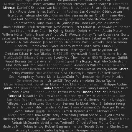
David Sopala
Joel Hobson
Lou Jonathan
Bertrand RIVEILL
Cocheta
Michael Witmann
Marco Vizcaino
Christoph Letmaier
LaMar Sharpe Jr
Gbromios
Minmax
Daniel1060
Joshua Van-Male
Steve Mitas
Robert Billard
Scopique
Repsaj
Mark Richardson
James Stafford
Jim Rodney
Len Govednik
Cédric Le van
Nate Borsch
alessandro Citro
Osamu Abe
vera usselman
Orly R
Jimmie Floyd
Jake Aust
Scott Peters
mytrixx
dave garcia
Gaëlle Robardet-Nicolas
wymo
Zoidrawzaton
Toby SWANSON
Jaime Jasso
Liam Cox
Joshua Bramer
Mucai 'Daduska'
Paul Henderson
Nisse Axman
Peter Križan Jr.
WidowMakes
Harper
Joe Lihou
michael Chan
Jo Gylling
Braiden Dolph
たこーん
Austin Pierce
Willem Hörter
Valery
Maxence Vinot
Lev K
Woozle
Ackley
Tanya Krzywinska
Gorto
sebastian heredia
Villem
Milina Papadopoulos
SamBean
Sebastian Williams
igorrr
Daniel P
Nicole Manson
Jan Tellethon
Ben Casey
Max Cukrowski
Elvis Germano
CharlesD
Pomakenel
Ryder
Renart-Patreon
Kazo Kazo
Chuck CG
antonio palacios puertas
jack manzi
Bertinger
k
Tom Kayakson
GP
Christian Schau
Hristo Nikolov
将太郎 山田
kyomawolf
Rico Kanthatham
Marcus
ThatDude69
Edward Greenberg
Scruffy Wolf
Irwin Jomar
曜萌 石
Stephen Griffith
Pascal Bureau
Samuel Avraham
Steve Cypert
The Rusted Pixel
Alex Söderström
MoE MoW
Autumn Grace
Leonardo Grosso
Alexander Williams
KerriTheWriter
alejandro chavez herrera
V
ramandeep kaur
Rafael Oliveira
Wendy Morris
Matze
Kelley Womble
Nicolas Ocheda
Kiba
Crunchy Numbers
El/Ellie/Eleanor
Sean Humphrey
Franco
Malik
LotionZulu
Punchersize
Neil Rowe
Nicolas
Genevieve Dumas
rich
cav528
Troy Lutz
ahrotahn
Sethu Nguna
Maciej Krzyszkowski
Jonathan Mullen
Reid Ellis
Robert Jefferson
Philippe Authier
yunlai hao
Juan Fonseca
Paulo Trecenti
Karol Droszcz
Fancy Flannel
J Chris Druce
BraanFlakes08
Cut and Ripped
Patrick Perkins
Simon Lindauer
Chris Arko
Patrick M
Didadi Le
Callum Walton
etudenc
zylo
Daniel
Artem Zhuzhlikov
Sam Gao
Womp
Francois Lord
AirSickLowLander
Guillermo
Henrik Lindqvist
Village's hope Miniatures
Spark Lab
Seamus
La Monk
Kitsun3
Sabrina Yeong
Barbara Hanusiak
Mitch Landers
Richard
Haan
Pressman505
Katelynn Parsec
Jacob Duhon
포로루
Deborah
84d93r
Ryszard Abdul
Michael Zahn
Diego Bermudez
Raw Magic
Kelly Tomlinson | Vision Space
VuD
Jaii Orozco
Kimberly Hutchinson
貴 山崎
Ayomide Awe
Sicong Ouyang
bjakbjak
Davide Medici
Padraic McQuarrie
david james
Toriten57
Ginsnile Allen
Moritz Cremer
Made by Miri
Tobias Jensby
Robert Bergman
martin
NebularStreams
Charles Chen
Anxiety Opossum
Carlos Esplugues
Jim Kneuper
sebastian botero