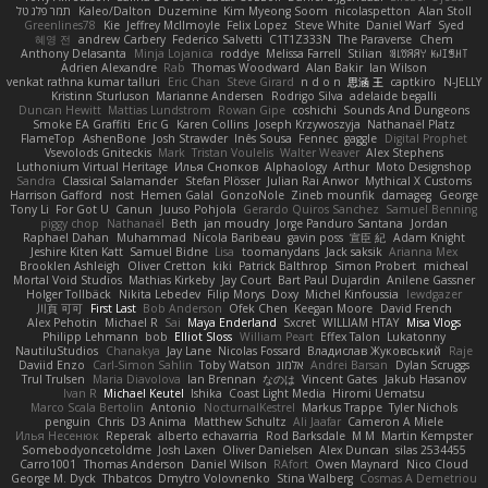
תמר פלג טל
Kaleo/Dalton
Duzemine
Kim Myeong Soom
nicolaspetton
Alan Stoll
Greenlines78
Kie
Jeffrey McIlmoyle
Felix Lopez
Steve White
Daniel Warf
Syed
혜영 전
andrew Carbery
Federico Salvetti
C1T1Z333N
The Paraverse
Chem
Anthony Delasanta
Minja Lojanica
roddye
Melissa Farrell
Stilian
ꌃ꒒ꀎꋪꋪꌩ ꀘꈤꀤꁅꃅ꓄
Adrien Alexandre
Rab
Thomas Woodward
Alan Bakir
Ian Wilson
venkat rathna kumar talluri
Eric Chan
Steve Girard
n d o n
思涵 王
captkiro
N-JELLY
Kristinn Sturluson
Marianne Andersen
Rodrigo Silva
adelaide begalli
Duncan Hewitt
Mattias Lundstrom
Rowan Gipe
coshichi
Sounds And Dungeons
Smoke EA Graffiti
Eric G
Karen Collins
Joseph Krzywoszyja
Nathanaël Platz
FlameTop
AshenBone
Josh Strawder
Inês Sousa
Fennec
gaggle
Digital Prophet
Vsevolods Gniteckis
Mark
Tristan Voulelis
Walter Weaver
Alex Stephens
Luthonium Virtual Heritage
Илья Снопков
Alphaology
Arthur
Moto Designshop
Sandra
Classical Salamander
Stefan Plösser
Julian Rai Anwor
Mythical X Customs
Harrison Gafford
nost
Hemen Galal
GonzoNole
Zineb mounfik
damageg
George
Tony Li
For Got U
Canun
Juuso Pohjola
Gerardo Quiros Sanchez
Samuel Benning
piggy chop
Nathanaël
Beth
jan moudry
Jorge Panduro Santana
Jordan
Raphael Dahan
Muhammad
Nicola Baribeau
gavin poss
宣臣 紀
Adam Knight
Jeshire Kiten Katt
Samuel Bidne
Lisa
toomanydans
Jack saksik
Arianna Mex
Brooklen Ashleigh
Oliver Cretton
kiki
Patrick Balthrop
Simon Probert
micheal
Mortal Void Studios
Mathias Kirkeby
Jay Court
Bart Paul Dujardin
Anilene Gassner
Holger Tollbäck
Nikita Lebedev
Filip Morys
Doxy
Michel Kinfoussia
lewdgazer
川頁 可可
First Last
Bob Anderson
Ofek Chen
Keegan Moore
David French
Alex Pehotin
Michael R
Sai
Maya Enderland
Sxcret
WILLIAM HTAY
Misa Vlogs
Philipp Lehmann
bob
Elliot Sloss
William Peart
Effex Talon
Lukatonny
NautiluStudios
Chanakya
Jay Lane
Nicolas Fossard
Владислав Жуковський
Raje
Daviid Enzo
Carl-Simon Sahlin
Toby Watson
אלמוג
Andrei Barsan
Dylan Scruggs
Trul Trulsen
Maria Diavolova
Ian Brennan
なのは
Vincent Gates
Jakub Hasanov
Ivan R
Michael Keutel
Ishika
Coast Light Media
Hiromi Uematsu
Marco Scala Bertolin
Antonio
NocturnalKestrel
Markus Trappe
Tyler Nichols
penguin
Chris
D3 Anima
Matthew Schultz
Ali Jaafar
Cameron A Miele
Илья Несенюк
Reperak
alberto echavarria
Rod Barksdale
M M
Martin Kempster
Somebodyoncetoldme
Josh Laxen
Oliver Danielsen
Alex Duncan
silas 2534455
Carro1001
Thomas Anderson
Daniel Wilson
RAfort
Owen Maynard
Nico Cloud
George M. Dyck
Thbatcos
Dmytro Volovnenko
Stina Walberg
Cosmas A Demetriou