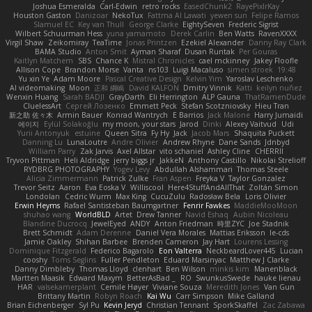
Joshua Esmeralda
Carl-Edwin
retro rocks
EasedChunk2
RayePixlrKay
Houston Gaston
Danizoar
NekoTux
Fattma Al Lawati
yewen sun
Felipe Ramos
Slamuel EC
Key van Thull
George Clarke
EightySeven
Frederic Sigrist
Wilbert Schuurman Hess
yuna yamamoto
Derek Carlin
Ben Watts
RavenXXXX
Virgil Shaw
Zeikomiray
TeaTime
Jonas Printzen
Ezekiel Alexander
Danny Ray Clark
BAMA Studio
Anton Smit
Ayman Sharaf
Dusan Runtak
Per Gouras
Kaitlyn Matchem
SBS
Chance K
Mistral Chronicles
cael mckinney
Jakey Floofle
Allison Cope
Brandon Morse
Vanta
ns103
Luigi Macaluso
simen stroek
19:48
Yu xin Ye
Adam Moore
Pascal Creative Design
Kelvin Yim
Yaroslav Leschenko
AI videomaking
Moon
正和 綱嶋
David KALFON
Dmitry Vinnik
Katti
keilyn nuñez
Wenxin Huang
Sarah BADJI
GrayDarth
Eli Herrington
ALP Gauna
ThatRamenDude
CluelessArt
Cергей Лозенко
Emmett Peck
Stefan Scotzniovsky
Hieu Tran
新之助 佐々木
Armin Bauer
Konrad Wantrych
E Barrios
Jack Malone
Harry Jumaidi
에이지
Eylül Solakoğlu
my moon, your stars
Jarod
Dinki
Alexey Vaitvud
Udi
Yurii Antonyuk
estuine
Queen Sitra
Fy Hy
Jack
Jacob Mars
Shaquita Puckett
Danning Lu
LunaLoutre
Andre Olivier
Andrew Rhyne
Dane Sands
Jdnbyd
William Parry
Zak Jarvis
Axel Allstar
vito schaniel
Ashley Cline
CHERRII
Tryvon Pittman
Heli Aldridge
jerry biggs jr
JakkeN
Anthony Castillo
Nikolai Strelioff
RYDBRG PHOTOGRAPHY
Yogev Levy
Abdullah Alshammari
Thomas Steele
Alicia Zimmermann
Patrick Zulke
Fran Aspen
Freyka V
Taylor Gonzalez
Trevor Seitz
Aaron
Eva Eoska V
Williscool
Here4StuffAndAllThat
Zoltán Simon
Londolan
Cedric Wurm
Max King
CucuZulu
Radosław Bela
Loris Olivier
Erwin Heyms
Rafael Santisteban Baumgartner
Fenrir Fawkes
MaddieMooMoon
shuhao wang
WorldBLD
Artet
Drew Tanner
Navid Eshaq
Aubin Nicoleau
Blandine Ducrocq
JewelEyed
ANDY
Anton Friedman
時里ZYC
Joe Stadnik
Brett Schmidt
Adam Derenne
Daniel Vera Morales
Mattias Eriksson
le-cds
Jamie Oakley
Shihan Barbee
Brenden Cameron
Jay Hart
Lourens Lessing
Dominique Fitzgerald
Federico Bagarolo
Eon Valterra
NeckbeardLover445
Lucian
cooshy
Toms Seglins
Fuller Pendleton
Eduard Marsinyac
Matthew J Clarke
Danny Dimbleby
Thomas Lloyd
clenhart
Ben Wilson
minkis kim
Manenblack
Martten Maasik
Edward Maxym
BetterAsBad _
RO
SwunkusSwede
hauke lienau
HAR
valsekamerplant
Cemile Høyer
Viviane Souza
Meredith Jones
Van Gun
Brittany Martin
Robyn Roach
Kai Wu
Carr Simpson
Mike Galland
Brian Eichenberger
Syl Pu
Kevin Jeryd
Christian Tennant
SporkSkaffel
Zac Zabawa