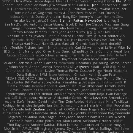
ענבר פז
Clem White
DeboxMojave
Meene Lindner
Vincent Ludwig Kiefner
BF2 _Pilot
Robert
Brian Racer
Ian Watts
JGWentworth877
Gan3e46
Jean
Dazzworks3d
Kilian
D. J.
Ahmed.ashii092112 ahmed092112
E. Belliveau
wesleyCrowbar
Vibralizer
Dominic Blake
Goglomo
takoslvt
Renn Exev
Musa muturi
Ducksink
Joshua Kendrick
Daniel Arendzen
Bang1324
Jeremy Whitter
Nekom Glew
Amako Izumi
jeffox09
Caro
Brennan Rafters
NewbieDot
iz o
Kay-S
Zee MacDonald
Antonio Gasca-Alvarez
Jacob Dillon
Joe Chabot
Maximum Swag
morgan monroe
Nader Hassan
Alex Navarre
BlindPenguin
James Barber
Ernesto Alonso Paredes Burgos
John Anders Stav
현진 김
Neil McG
buhii
Capsule Studios
Jayden !
Enrique
Sascha Huncke
Elīza M.
Melli
arbiter1209
Hyprotix
Harry Conquest
DESTER
Kiki
Jake Ruesch
Steve CHAUDANSON
Bhukya Hari Prasad Naik
Slaytex Marshall
Gromit
Dan Pachter
dork667
Infant Terrible
Richard
Jaelin Smith
mattyrails
Carl Schwerin
Joeri Lefévre
Mike
Sol
J&G
Jon
Eric Manongdo
Oliver Frost
DancingDeadGuy
Barry Connolly
Aeval
Jon
Captain Coconuts
Jacob Schealler
ari-goldman
Nathan Johnson
Tyler Herbert
Puppeteerist
Tyler Phillips
J.P. Raymond
hayden harry
NightRaven
Eduardo Gottschald
Abeni Campos
cameronfr
Dominick
Joe Young
Sascha Becker
Joshua Scelfo
Annah Gestaga
SmaackBZ62
JollyYeen
oscall L
友理 斉藤
Kuba
Gabrielius M
Scott Moen
Kaylee
Thomas Pierro
Gustavo Pliego
Noah
Юлія Кізі
Daisy Belknap
ZMM
Jason Anderson
Christian Kohli
Satyan Patel
YEDA HOME DECOR
Simon
Reg_LMO
Jacob Denault
ApocDev
Rumlo Olmub
Buz Carter
Bill Master
rpcexploiter
Reinaldus
jadedesign
Jamie Arseneault
K
Derek Toombs
Renato Pinochet
qrator
Ben
cawc
XPhantom
Mimski Beats
Virtual Performing Live Music Events
Tom Neal
Jason Nguyen
Alyssa Everett
Cyndersanity
Petr Fořt
disiboi
AnuRobinson
Shane Smith-Rojo
Evan Harridge
大海 久我
lilith
Joshua Hickman
Aleksandar Caricic
Nikita Leshakov
Amanda Vest
Axiom
Stefan Knaak
David Jindra
Tim
Zoie Robles
N Watanabe
Nina Takáčová
Rodrigo Hernández Salgado
Jan
Sari Schwarz
Indiana J
ella larkin
基德
Pocketfans
Daniel Sonderhoff
Zicalam
zephaniah CORSON
Florin Negele
Mark Dohrenbusch
Yunseong Noh
Liam Trancoso
Blob
Phill D
T_Zydelski
Konstantinos Polychroniadis
Targeted Individual Body Logger
Randy Lane
melanie hamilton
Lucy
Weasel
Elanor la
Vova Diakur
Jaden Rosi
Alon Cohen
Alexander October
文謙 許
Thor Ragnaros
Antoine Daubas
Ethan Tomaso
huaxuan Lei
Raptite
mogura
Nick Smith
AMcCarroll
high strangeness
Dylan Gorrell
Patrick Stallings
Neil Baker
ElUltimo DeLaFila
Yousick
Sankaku Bear
Dennis Libon
Reymeld Santiago
AJ