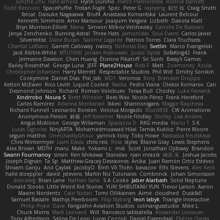
Junzhe Zhu
nate arnold
Flynn Duniho
Pietro Piemontese
Ronnie Barnett
Todd Bennion
SpacePuffle
Tristan Fogle
Spec
Peter G
rayryeng
鸝瑩 魏
Craig Smith
fatcat
Daisuke Nagasawa
Bruf4
Anastasia Komaritska
Laurent Belcour
Kenneth Simmons
Amir Mansour
Joaquim Vergara
Lizbeth
Dakota Klatt
Bryn Morrison-Elliott
Mana
Simeon Milkov Velchevsky
Camille De Bastiani
Jenya Zenchenko
Burning Astral
Three Hats
Jamonidas
Soul Evans
Carlos Javier
Silverelitist
Dane Bucao
Salomé Lagarde
Patricio Torres
Clara Truchsess
Chantal LeBlanc
Garrett Calloway
nøixzy
Nicholas Day
Svetlin
Marco Evangelisti
Jack Kibble-White
MTU1500
Jordan Krakowski
Juuso Sipilä
SofaKing42
Frank
Jermaine Dawson
Chen Huang
Étienne Pikatoff
Sri Sonti
Bassy's Games
Bailey Rosenthal
George Luna
JEFF
Plane2House
Bob F
Matt
Zoemoney
Azula
Christopher Johansen
Harry Merrett
Respectable Studios
Phil Wilt
Dmitry Sorokin
Cookymine
Daniel Dias
Pixi_lab
MD1
Veronica
Rory
Brendan Droppo
Kelton McEwen
Rico Levitt
Liquid Cooled
Nadia
Pedro Viana
Oleksii Komarov
Can
Desmond Johnson
Richard
Roman Volobuev
Teraa Bull
Chodey
Luke Fenwick
Xindrrobo
Noura S
Brett Wheeler
Bees Wax
Nicole Pérez
Frank Hereford
Carlos Ramírez
Arianna Montanari
Ikkeii
Shannonigans
Maggie Raycheva
Richard Funnell
Leonardo Borsten
Vinicius Morgado
BluntBSE
CW Animations
Anonymous Person
鈴葵
Jeff Kraemer
Nicole Findlay
Shirley
Lisa Anders
Angus McAloon
George Willaman
Sparazza D
RKG media
Manu T
S K
Lucas Signoles
NinjARTA
Mohamedmoawad Hilal
Tamás Kuklics
Pierre Moore
seguin matthis
OneGhastlyGhoul
yannick tooy
Toby Howe
Nastassia Reutskaya
Chris Wintermyer
Liam Davis
chris reis
Ross
styles
Blaine Gray
Lewis Stephens
Alex Brown
MDTH
maru
Make
Yokami c:
mik
Scott
Jonathan Ojibway
Brandon
Swann Fourmanoy
sinsin
Ken Ishikawa
Stanislav
ryan mrazik
峻辰 朱
Joshua Jacobs
Joseph Dignan
Ta Sp
Matthew-Gracey Desravines
Anika
Juan Ramón Ortiz Estévez
Shivam Ganju
Anıl Çaylak
JacobyO
Bình Võ Thiên
bavazov
Elhi Stevens
Alec Keck
halle stoeppler
david
jstevens
Martín Niz Tutoriales
Combrinck
Johan Simonsson
dokiderg
Brian Lane
Nathan Salla
S A Cooke
Jaber Alarbash
Solid Neptune
Donald Stooks
Little Weird Kid Stories
YUKI SHIBUTANI/ YUN
Trevor Larson
Aaron
Maxim Nordentz
Caio Notari
Tomi Ollikainen
Aimé
cloudhed
Duskfall
Samuel Bassale
Mathijs Peerboom
Filip Nyborg
leon labyk
Triangle Interactive
Philip Pryke
Dave
Fangzahn Aviation Studios
colinangusstudio
Mike L.
Chuck Morris
Mark Leonard
Will
francesco sabbatella
Alexander Leinauer
Tony Alfredsson
Salina De Leon
Lucas Cozzoli
Daniel Eijgendaal
Eliézer Ojeda