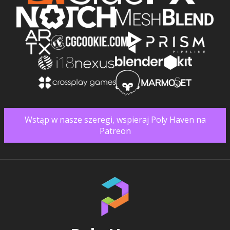
Wstąp w nasze szeregi, wspieraj Poly Haven na
Patreon