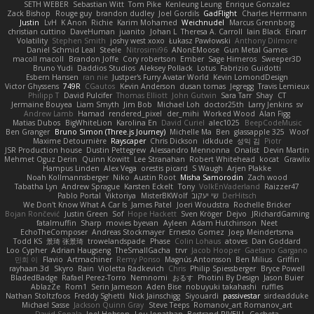
SETH WEBER
Sebastian Witt
Tom Pike
Kenleung Leung
Enrique Gonzalez
Zack Bishop
Rouge guy
brandon dudley
Joel Gordils
GadFlight
Charles Herrmann
Justin
LvH
K Anon
Richie
Karim Mohamed
Weichnudel
Marcus Grennborg
christian cuttino
DaveHuman
juanito
Johan L
Theresa A. Carroll
Iain Black
Einarr
Volatility
Stephen Smith
joshy west xoxo
Łukasz Pawłowski
Anthony Dilmore
Daniel Schmid Leal
Steele
Nitrosimi96
ANonEMoose
Gun Metal Games
macoll macoll
Brandon Joffe
Cory robertson
Ember
Sage Himeros
Sweeper3D
Bruno Yudi
Daddios Studios
Aleksey Pollack
Lotus
Fabrizio Guidotti
Esbern Hansen
ran nie
Justper's Furry Avatar World
Kevin LomondDesign
Victor Ghyssens
749R
CGautos
Kevin Anderson
dusan tomas
Jegregg
Travis Lemieux
Philipp T
David Pulcifer
Thomas Elliott
John Gutwin
Sara Tarr
Shay
CT
Jermaine Bouyea
Liam Smyth
Jim Bob
Michael Loh
doctor25th
Larry Jenkins
sv
Andrew Lamb
Hamad
rendered_pixel
der_mihi
Worked Wood
Alan Figg
Matias Dubos
BigWhiteLion
Karolina En
David Curiel
alec1025
BeepCodeMusic
Ben Granger
Bruno Simon (Three.js Journey)
Michelle Ma
Ben
glassapple 325
Woof
Maxime Detournière
Rayscaper
Chris Dickson
idkdude
성익 김
Piotr
JSR Production house
Dustin Pettegrew
Alessandro Mennonna
Onalist
Devin Martin
Mehmet Oguz Derin
Quinn Kowitt
Lee Stranahan
Robert Whitehead
kocat
Grawlix
Hampus Linden
Alex Vega
orestis picard
S Waugh
Arjen Plakke
Noah Kollmannsberger
Niko
Austin Root
Misha Samorodin
Zach wood
Tabatha Lyn
Andrew Sprague
Karsten Eckelt
Tony
VolkEnVaderland
Raizzer47
Pablo Portal
Viktoriya
MisterBKWolf
שי יעקוב
DerHitsch
We Don't Know What A Car Is
James Patel
Joeri Woudstra
Rochelle Bricker
Bojan Rončević
Justin Green
Sof
Hope Hackett
Sven Kröger
Dejvo
JRichardGaming
fatalmuffin
Sharp
movies byevan
Ayleen
Adam Hutchinson
Neet
EchoTheComposer
Andreas Stockmayer
Ernesto Gomez
Joep Meindertsma
Todd KS
景琦 张景琦
trowelandspade
Phase
Colin Lohaus
atoves
Dan Goddard
Loo Cypher
Adrian Haugseng
TheSmallGacha
trvr
Jacob Hooper
Gaetano Gargano
민희 이
Flavio
Artmachiner
Remy Ponso
Magnús Antonsson
Ben Milius
Griffin
rayhaan.3d
Skyro
Rain
Violetta Radkevich
Chris
Philip Spiessberger
Bryce Powell
BladedBadge
Rafael Perez-Torro
Nemnomi
おるす
Photini By Design
Jason Buier
AblazZe
Rom1
Serin Jameson
Aden Bise
nobuyuki takahashi
ruffles
Nathan Stoltzfoos
Freddy Sghetti
Nick Jainschigg
Siyouardi
passivestar
sirdeadduke
Michael Sasse
Jackson Quinn Gray
Steve Teeps
Romanov_art Romanov_art