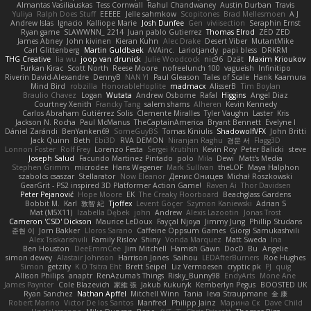
Almantas Vasiliauskas
Tess Cornwall
Rahul Chandwaney
Austin Durban
Travis
Yuliya
Ralph Does Stuff
EEEEE
Jelle sahmkow
Scopitones
Brad Mellesmoen
A J
Andrew Islas
Ignacio
Kalliope Marie
Josh Dunfee
Gen
viviisection
Seraphin Ernst
Ryan game
SLAWWNN_ 2214
Juan pablo Gutierrez
Thomas Elrod
ZED ZED
James Abney
John kivinen
Kieran Kuhn
Alec Drake
Desert Viber
MutantMike
Carl Glittenberg
Martin Guldbaek
AVAinc.
Lariotjandy
papi bless
DRKRM
THG Creative
lia wu
joop van drunick
Julie Woodcock
nic96
Dzät
Maxim Krioukov
Furkan Kirac
Scott North
Reese Moore
nofreelunch 100
vagueish
Infinitipo
Riverin David-Alexandre
DennyB
NAN YI
Paul Gleason
Tales of Scale
Hank Kaamura
Mind Bird
robzilla
HonorableHoplite
madmacx
AlisserB
Tim Boylan
Braulio Chavez
Logan
Wutata
Andrew Osborne
Rafal
Higgins
Angel Diaz
Courtney Xenith
Francky Tang
salem shams
Alheren
Kevin Kennedy
Carlos Abraham Gutiérrez Solis
Clemente Miralles
Tyler Vaughn
Laster
Kris
Jackson N. Rocha
Paul McManus
TheCaptainAmerica
Bryant Bennett
Evelyne I
Dániel Zarándi
BenYanken69
SomeGuyBS
Tomas Kiniulis
ShadowolfVFX
John Britti
Jack Quinn
Beth
Ebi3D
RVA DEMON
Niranjan Raghu
경문 서
Flagg3D
Lonnon Foster
Rolf Frey
Lorenzo Festa
Sergei Krutihin
Kevin Roy
Peter Balicki
steve
Joseph Salud
Facundo Martinez Pintado
polo
Mila
Dewi
Matt's Media
Stephen Grimm
microdee
Hans Wegener
Mark Sullivan
theLOF
Maya Halphon
szabolcs csaszar
Stellarator
Now Eleanor
Денис Оницев
Michał Roszkowski
GearGrit - PS2 inspired 3D Platformer Action Game!
Raven Ai
Thor Davidsen
Peter Pejanović
Hope Moore
EK
The Creaky Floorboard
Beachglass Gardens
Bobbit M.
Karl
敦智 紀
Tjoffex
Levent Göçer
Szymon Kaniewski
Adrian S
Mat (M5X11)
Izabella Dębek
john
Andrew
Alexis Lazootin
Jonas Trost
Cameron 'CSD' Dickson
Maurice LeDoux
Fayçal Njoya
Jimmy Jung
Phillip Studans
준현 이
Jorn Bakker
Lloros Sarano
Caffeine Oppsum Games
Giorgi Samukashvili
Alex Tsiskarishvili
Family Rislov
Shiny
Vonda Marquez
Matt Sweda
Ina
Ben Houston
DeeEmmCee
Jim Mitchell
Hamish Gawn
DocD
Bu
Angelie
simon dewey
Alastair Johnson
Harrison Jones
Saihou
LEDAfterBurners
Roe Hughes
Simon
getzity
K.O Tsitra Eht
Brett Seipel
Liz Vermoesen
cryptic pk
PJ
quig
Allison Philips
anaptr
RenAzuma's Things
Risky_Bunny98
EndyArts
Mone Ane
James Paynter
Cole Blazevich
家維 張
Jakub Kukuryk
Kemberlyn Pegus
BOOSTED UK
Ryan Sanchez
Nathan Apffel
Mitchell Winn
Tania
Ieva Straupmane
金 康
Robert Marino
Victor De los Santos
Manfred
Philipp Jainz
Марина Ск
Dave Child