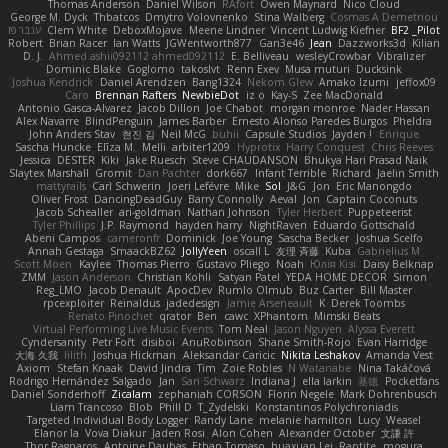
Thomas Anderson
Daniel Wilson
RAfort
Owen Maynard
Nico Cloud
George M. Dyck
Thbatcos
Dmytro Volovnenko
Stina Walberg
Cosmas A Demetriou
ענבר פז
Clem White
DeboxMojave
Meene Lindner
Vincent Ludwig Kiefner
BF2 _Pilot
Robert
Brian Racer
Ian Watts
JGWentworth877
Gan3e46
Jean
Dazzworks3d
Kilian
D. J.
Ahmed.ashii092112 ahmed092112
E. Belliveau
wesleyCrowbar
Vibralizer
Dominic Blake
Goglomo
takoslvt
Renn Exev
Musa muturi
Ducksink
Joshua Kendrick
Daniel Arendzen
Bang1324
Nekom Glew
Amako Izumi
jeffox09
Caro
Brennan Rafters
NewbieDot
iz o
Kay-S
Zee MacDonald
Antonio Gasca-Alvarez
Jacob Dillon
Joe Chabot
morgan monroe
Nader Hassan
Alex Navarre
BlindPenguin
James Barber
Ernesto Alonso Paredes Burgos
Pheldra
John Anders Stav
현진 김
Neil McG
buhii
Capsule Studios
Jayden !
Enrique
Sascha Huncke
Elīza M.
Melli
arbiter1209
Hyprotix
Harry Conquest
Chris Reeves
Jessica
DESTER
Kiki
Jake Ruesch
Steve CHAUDANSON
Bhukya Hari Prasad Naik
Slaytex Marshall
Gromit
Dan Pachter
dork667
Infant Terrible
Richard
Jaelin Smith
mattyrails
Carl Schwerin
Joeri Lefévre
Mike
Sol
J&G
Jon
Eric Manongdo
Oliver Frost
DancingDeadGuy
Barry Connolly
Aeval
Jon
Captain Coconuts
Jacob Schealler
ari-goldman
Nathan Johnson
Tyler Herbert
Puppeteerist
Tyler Phillips
J.P. Raymond
hayden harry
NightRaven
Eduardo Gottschald
Abeni Campos
cameronfr
Dominick
Joe Young
Sascha Becker
Joshua Scelfo
Annah Gestaga
SmaackBZ62
JollyYeen
oscall L
友理 斉藤
Kuba
Gabrielius M
Scott Moen
Kaylee
Thomas Pierro
Gustavo Pliego
Noah
Юлія Кізі
Daisy Belknap
ZMM
Jason Anderson
Christian Kohli
Satyan Patel
YEDA HOME DECOR
Simon
Reg_LMO
Jacob Denault
ApocDev
Rumlo Olmub
Buz Carter
Bill Master
rpcexploiter
Reinaldus
jadedesign
Jamie Arseneault
K
Derek Toombs
Renato Pinochet
qrator
Ben
cawc
XPhantom
Mimski Beats
Virtual Performing Live Music Events
Tom Neal
Jason Nguyen
Alyssa Everett
Cyndersanity
Petr Fořt
disiboi
AnuRobinson
Shane Smith-Rojo
Evan Harridge
大海 久我
lilith
Joshua Hickman
Aleksandar Caricic
Nikita Leshakov
Amanda Vest
Axiom
Stefan Knaak
David Jindra
Tim
Zoie Robles
N Watanabe
Nina Takáčová
Rodrigo Hernández Salgado
Jan
Sari Schwarz
Indiana J
ella larkin
基德
Pocketfans
Daniel Sonderhoff
Zicalam
zephaniah CORSON
Florin Negele
Mark Dohrenbusch
Liam Trancoso
Blob
Phill D
T_Zydelski
Konstantinos Polychroniadis
Targeted Individual Body Logger
Randy Lane
melanie hamilton
Lucy
Weasel
Elanor la
Vova Diakur
Jaden Rosi
Alon Cohen
Alexander October
文謙 許
Thor Ragnaros
Antoine Daubas
Ethan Tomaso
huaxuan Lei
Raptite
mogura