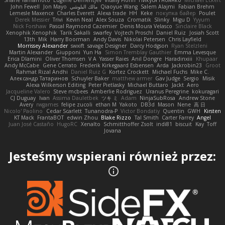
Shane Yamamoto
Eugene Dementjev
Vitaliy Florin
Никуся Гноянко
Michael Eckert
John Fewell
Jon Mayo
مالك البلوشي
Qiaoyue Wang
Salem Alajmi
Fabian Brehm
Lemesle Maxence
Charles Everett
Alexa trade
HH
Keke
покупка байер
Poulet
Derek Messier
Trivi
Kevin Neal
Alex Souza
Cromatik
Slinky
Migu D
Yyyum
Nick Forshaw
Pascal Raymond Cazemier
Denis Moura Velasco
Sinclaire Black
Xenophik Xenophik
Tarik Sakalli
swarfey
Vojtech Proschl
Daniel Ruiz
Josiah Scott
13th
Mik
Harry Boorman
Andy Davis
Nikolai Petersen
Chris Layfield
Morrissey Alexander
swxift
savage Designer
Darcy Hodgson
Ryan Stelzleni
Martin Alexander
Giupponi
Yun Ha
Simon Tremblay Gauthier
Emma Levesque
Erica Dlamini
Oliver Thomsen
V A
Yasser Raies
Anil Dongre
Haradinxiii
Khupaar
Andy McCabe
Gene Cerrato
Frederik Kirkegaard Esbensen
Arda
Jackrobin23
Groot
Rahmat Rizal Andhi
Daniel Ruiz G
Kortez Crockett
Michael Fuchs
Mike C.
Александр Татаринов
Schuyler Baker
matthew armer
Gav Judge
Sergio
Misik
Alexa Wilkerson Editing
Peter Pietlasky
Michael Buttaro
Jackt
Aero
Jacqueline Valero
Steve mcbees
Amberlie Rodriguez
Uranus Peregrine
kokuragari
CJ Duguay
Ivan
Assima Dauletbek
ツキ ミ
Adam
NinjaSubRosa
Andrew Stone
Avery
rwgames
felipe zucoli
ethan M
Yakoto
DB3d
Mason
Nene
高 日
Nicolo' Paolino
Cedar Scarlett
Tunanodra-P
Victor Bondatiy
Quentin
GWH
Kirsten
KT Mack
FrantaBOT
edwin Zhou
Blake Rizzo
Tal Smith
Carter Farrey
Angel
Juan José Castaño
HugoRC
Xenalto
Schmitthoffer Zsolt
indi81
biscuit
Kay
Toff
Jovana
Jesteśmy wspierani również przez: