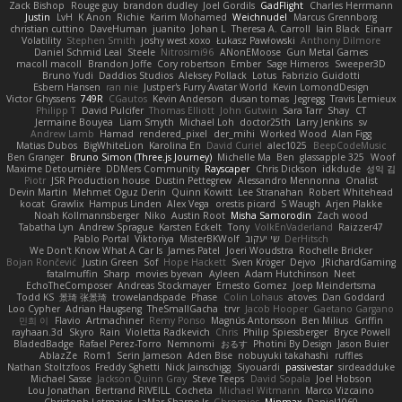
Zack Bishop
Rouge guy
brandon dudley
Joel Gordils
GadFlight
Charles Herrmann
Justin
LvH
K Anon
Richie
Karim Mohamed
Weichnudel
Marcus Grennborg
christian cuttino
DaveHuman
juanito
Johan L
Theresa A. Carroll
Iain Black
Einarr
Volatility
Stephen Smith
joshy west xoxo
Łukasz Pawłowski
Anthony Dilmore
Daniel Schmid Leal
Steele
Nitrosimi96
ANonEMoose
Gun Metal Games
macoll macoll
Brandon Joffe
Cory robertson
Ember
Sage Himeros
Sweeper3D
Bruno Yudi
Daddios Studios
Aleksey Pollack
Lotus
Fabrizio Guidotti
Esbern Hansen
ran nie
Justper's Furry Avatar World
Kevin LomondDesign
Victor Ghyssens
749R
CGautos
Kevin Anderson
dusan tomas
Jegregg
Travis Lemieux
Philipp T
David Pulcifer
Thomas Elliott
John Gutwin
Sara Tarr
Shay
CT
Jermaine Bouyea
Liam Smyth
Michael Loh
doctor25th
Larry Jenkins
sv
Andrew Lamb
Hamad
rendered_pixel
der_mihi
Worked Wood
Alan Figg
Matias Dubos
BigWhiteLion
Karolina En
David Curiel
alec1025
BeepCodeMusic
Ben Granger
Bruno Simon (Three.js Journey)
Michelle Ma
Ben
glassapple 325
Woof
Maxime Detournière
DDMers Community
Rayscaper
Chris Dickson
idkdude
성익 김
Piotr
JSR Production house
Dustin Pettegrew
Alessandro Mennonna
Onalist
Devin Martin
Mehmet Oguz Derin
Quinn Kowitt
Lee Stranahan
Robert Whitehead
kocat
Grawlix
Hampus Linden
Alex Vega
orestis picard
S Waugh
Arjen Plakke
Noah Kollmannsberger
Niko
Austin Root
Misha Samorodin
Zach wood
Tabatha Lyn
Andrew Sprague
Karsten Eckelt
Tony
VolkEnVaderland
Raizzer47
Pablo Portal
Viktoriya
MisterBKWolf
שי יעקוב
DerHitsch
We Don't Know What A Car Is
James Patel
Joeri Woudstra
Rochelle Bricker
Bojan Rončević
Justin Green
Sof
Hope Hackett
Sven Kröger
Dejvo
JRichardGaming
fatalmuffin
Sharp
movies byevan
Ayleen
Adam Hutchinson
Neet
EchoTheComposer
Andreas Stockmayer
Ernesto Gomez
Joep Meindertsma
Todd KS
景琦 张景琦
trowelandspade
Phase
Colin Lohaus
atoves
Dan Goddard
Loo Cypher
Adrian Haugseng
TheSmallGacha
trvr
Jacob Hooper
Gaetano Gargano
민희 이
Flavio
Artmachiner
Remy Ponso
Magnús Antonsson
Ben Milius
Griffin
rayhaan.3d
Skyro
Rain
Violetta Radkevich
Chris
Philip Spiessberger
Bryce Powell
BladedBadge
Rafael Perez-Torro
Nemnomi
おるす
Photini By Design
Jason Buier
AblazZe
Rom1
Serin Jameson
Aden Bise
nobuyuki takahashi
ruffles
Nathan Stoltzfoos
Freddy Sghetti
Nick Jainschigg
Siyouardi
passivestar
sirdeadduke
Michael Sasse
Jackson Quinn Gray
Steve Teeps
David Sopala
Joel Hobson
Lou Jonathan
Bertrand RIVEILL
Cocheta
Michael Witmann
Marco Vizcaino