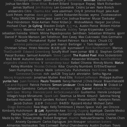
Christoph Letmaier
LaMar Sharpe Jr
Gbromios
Minmax
Daniel1060
Joshua Van-Male
Steve Mitas
Robert Billard
Scopique
Repsaj
Mark Richardson
James Stafford
Jim Rodney
Len Govednik
Cédric Le van
Nate Borsch
alessandro Citro
Osamu Abe
vera usselman
Orly R
Jimmie Floyd
Jake Aust
Scott Peters
mytrixx
dave garcia
Gaëlle Robardet-Nicolas
wymo
Zoidrawzaton
Toby SWANSON
Jaime Jasso
Liam Cox
Joshua Bramer
Mucai 'Daduska'
Paul Henderson
Nisse Axman
Peter Križan Jr.
WidowMakes
Harper
Joe Lihou
michael Chan
Jo Gylling
Braiden Dolph
たこーん
Austin Pierce
Willem Hörter
Valery
Maxence Vinot
Lev K
Woozle
Ackley
Tanya Krzywinska
Gorto
sebastian heredia
Villem
Milina Papadopoulos
SamBean
Sebastian Williams
igorrr
Daniel P
Nicole Manson
Jan Tellethon
Ben Casey
Max Cukrowski
Elvis Germano
CharlesD
Pomakenel
Ryder
Renart-Patreon
Kazo Kazo
Chuck CG
antonio palacios puertas
jack manzi
Bertinger
k
Tom Kayakson
GP
Christian Schau
Hristo Nikolov
将太郎 山田
kyomawolf
Rico Kanthatham
Marcus
ThatDude69
Edward Greenberg
Scruffy Wolf
Irwin Jomar
曜萌 石
Stephen Griffith
Pascal Bureau
Samuel Avraham
Steve Cypert
The Rusted Pixel
Alex Söderström
MoE MoW
Autumn Grace
Leonardo Grosso
Alexander Williams
KerriTheWriter
alejandro chavez herrera
V
ramandeep kaur
Rafael Oliveira
Wendy Morris
Matze
Kelley Womble
Nicolas Ocheda
Kiba
Crunchy Numbers
El/Ellie/Eleanor
Sean Humphrey
Franco
Malik
LotionZulu
Punchersize
Neil Rowe
Nicolas
Genevieve Dumas
rich
cav528
Troy Lutz
ahrotahn
Sethu Nguna
Maciej Krzyszkowski
Jonathan Mullen
Reid Ellis
Robert Jefferson
Philippe Authier
yunlai hao
Juan Fonseca
Paulo Trecenti
Fancy Flannel
J Chris Druce
BraanFlakes08
Cut and Ripped
Patrick Perkins
Simon Lindauer
Chris Arko
Patrick M
Didadi Le
Salvatore Gambino
Callum Walton
etudenc
zylo
Daniel
Artem Zhuzhlikov
Sam Gao
Womp
Francois Lord
AirSickLowLander
Guillermo
Henrik Lindqvist
Village's hope Miniatures
Spark Lab
Seamus
La Monk
Kitsun3
Sabrina Yeong
Barbara Hanusiak
Mitch Landers
Richard
Haan
Pressman505
Katelynn Parsec
Jacob Duhon
포로루
Deborah
84d93r
Ryszard Abdul
Michael Zahn
Diego Bermudez
Raw Magic
Kelly Tomlinson | Vision Space
VuD
Jaii Orozco
Kimberly Hutchinson
貴 山崎
Ayomide Awe
Sicong Ouyang
bjakbjak
Davide Medici
Padraic McQuarrie
david james
Toriten57
Ginsnile Allen
Moritz Cremer
Made by Miri
Tobias Jensby
Robert Bergman
martin
NebularStreams
Charles Chen
Anxiety Opossum
Carlos Esplugues
Jim Kneuper
sebastian botero
Almantas Vasiliauskas
Tess Cornwall
Rahul Chandwaney
Austin Durban
Travis