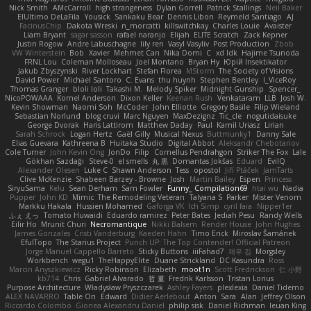
Nick Smith
AMcCarroll
high strangeness
Dylan Gorrell
Patrick Stallings
Neil Baker
ElUltimo DeLaFila
Yousick
Sankaku Bear
Dennis Libon
Reymeld Santiago
AJ
FacinusChip
Dakota Wreski
n_morcatti
killswitchkay
Charles Louie
Avaister
Liam Bryant
sagar sasson
rafael naranjo
Elijah
ELITE Scratch
Zack Kepner
Justin Rogow
Andre Labuschagne
lily ren
Vasyl Vasyliv
Post Production
Zbob
VW Winterstein
Bob
Xavier
Mehmet Can
Nika Domi
C
xd Idk
Hajime Tsunoda
FRNL Lou
Coleman Molloseau
Joel Montano
Bryan Hy
Юрій Insektikator
Jakub Zbyszynski
River Lockhart
Stefan Florea
MStorm
The Society of Visions
David Power
Michael Santoro
C. Evans
thu huynh
Stephen Bentley
I_ViceRoy
Thomas Granger
bloli loli
Takashi M.
Melody Spiker
Midnight Gunship
Spencer_
NicoPOWAAA
Kornel Anderson
Dixon Keller
Keenan Rush
Venkataram
LLB
Josh W.
Kevin Showman
Naomi Soh
McCoder
John Elliotte
Gregory Basile
Filip Wieland
Sebastian Norlund
blog cruvi
Marc Nguyen
MaxDezignz
Tic_cle
nogutidaisuke
George Dvorak
Haris Lattirom
Matthew Daday
Paul
Kamil Uriasz
Lirian
Sarah Schrock
Logan Hertz
Gaël Gilly
Musical Nexus
Buttmunky1
Danny Sale
Elias Guevara
Kathreena B
Huitaka Studio
Digital Abbot
Aleksandr Chebotariov
Cole Turner
John Kevin Ong
JonDo
Filip
Cornellus Pendrahgon
Striker The Fox
Lale
Gökhan Sazdağı
Steve-0
el smells
丸 黒
Domantas Jokšas
Eduard
EvilQ
Alexander Olesen
Luke C
Shawn Anderson
Tess
opostol
Jiří Ptáček
JamTarts
Clive McKenzie
Shabeen Barzey - Browne
Josh
Martin Bailey
Espen
Princess
SiryuSama
Kelu
Sean Derham
Sam Fowler
Funny_ Compilation69
htai wu
Nadia
Pupper
John KD
Mimic
The Remodeling Veteran
Talyana S
Parker
Mister Venom
Markku Hakala
Hussien Mohamed
Gaforga VK
Ich Simp
cyril faia
Nipper1er
ふぇ えっ
Tomato Huwaidi
Eduardo ramirez
Peter Bates
Jediah Pesu
Randy Wells
Eilir Ho
Mrunit Churi
Necromantique
Nikki Balsem
Render House
John Hughes
James Gonzales
Cristi Vanderburg
Kaeden Hahn
Timo Erick
Miroslav Šamánek
EfulTopo
The Starius Project
Punch UP: The Top Contender! Official Patreon
Jorge Manuel Cappello Barreto
Sticky Buttons
iiiFahad7
재우 김
Morgsley
Workbench
wegu1
TheHappyElite
Duane Strickland
DC Kasundra
Ross
Marcin Anyszkiewicz
Ricky Robinson
Elizabeth
moot1n
Scott Fredrickson
仁 小野
kb714
Chris
Gabriel Alvarado
哲 董
Fredrik Karlsson
Tristan Lorius
Purpose Architecture
Władysław Pryszczarek
Ashley Fayers
plexlexia
Daniel Tidemo
ALEX NAVARRO
Table On
Edward
Didier Aerlebout
Anton
Sara
Alan
Jeffrey Olson
Riccardo Colombo
Gionea Alexandru Daniel
philip sisk
Daniel Richman
Ieuan King