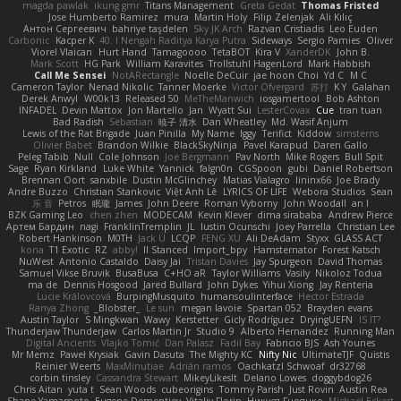
magda pawlak
ikung gmr
Titans Management
Greta Gedat
Thomas Fristed
Jose Humberto Ramirez
mura
Martin Holy
Filip Zelenjak
Ali Kılıç
Антон Сергеевич
bahriye taşdelen
Sky JK Arch
Razvan Cristiadis
Leo Euden
Carbonic
Kacper K
40. I Nengah Raditya Karya Putra
Sideways
Sergio Pamies
Oliver
Viorel Vlaican
Hurt Hand
Tamagoooo
TetaBOT
Kira V
XanderDK
John B.
Mark Scott
HG Park
William Karavites
Trollstuhl HagenLord
Mark Habbish
Call Me Sensei
NotARectangle
Noelle DeCuir
jae hoon Choi
Yd C
M C
Cameron Taylor
Nenad Nikolic
Tanner Moerke
Victor Ofvergard
苏打
K Y
Galahan
Derek Anwyl
W00k13
Released 50
MeTheManwich
iosgamertool
Bob Ashton
INFADEL
Devin Mattox
Jon Martello
Jan
Wyatt Sui
LesterCovax
Cue
tran tuan
Bad Radish
Sebastian
暁子 清水
Dan Wheatley
Md. Wasif Anjum
Lewis of the Rat Brigade
Juan Pinilla
My Name
Iggy
Terifict
Kiddow
simsterns
Olivier Babet
Brandon Wilkie
BlackSkyNinja
Pavel Karapud
Daren Gallo
Peleg Tabib
Null
Cole Johnson
Joe Bergmann
Pav North
Mike Rogers
Bull Spit
Sage
Ryan Kirkland
Luke White
Yannick
falgn0n
CGSpoon
gubi
Daniel Robertson
Brennan Oort
sanxbile
Dustin McGlinchey
Matias Vialagro
lininx66
Joe Brady
Andre Buzzo
Christian Stankovic
Việt Anh Lê
LYRICS OF LIFE
Webora Studios
Sean
乐 音
Petros
眠瓏
James
John Deere
Roman Vyborny
John Woodall
an l
BZK Gaming Leo
chen zhen
MODECAM
Kevin Klever
dima sirababa
Andrew Pierce
Артем Бардин
nagi
FranklinTremplin
JL
Iustin Ocunschi
Joey Parrella
Christian Lee
Robert Hankinson
M0TH
Jack Ü
LCQP
FENG XU
Ali DeAdam
Styxx
GLASS ACT
kona
T1 Exotic
RZ
abby!
ll Stanced
Import_bpy
Hamsternator
Forest Katsch
NuWest
Antonio Castaldo
Daisy Jai
Tristan Davies
Jay Spurgeon
David Thomas
Samuel Vikse Bruvik
BusaBusa
C+HO aR
Taylor Williams
Vasily
Nikoloz Todua
ma de
Dennis Hosgood
Jared Bullard
John Dykes
Yihui Xiong
Jay Renteria
Lucie Královcová
BurpingMusquito
humansoulinterface
Hector Estrada
Ranya Zhong
_Blobster_
Le sun
megan lavoie
Spartan 052
Brayden evans
Austin Taylor
S Mingkwan
Wawy
Kerstetter
Gicly Rodríguez
DryingUEFN
IS IT?
Thunderjaw Thunderjaw
Carlos Martin Jr
Studio 9
Alberto Hernandez
Running Man
Digital Ancients
Vlajko Tomić
Dan Palasz
Fadil Bay
Fabricio BJS
Ash Younes
Mr Memz
Paweł Krysiak
Gavin Dasuta
The Mighty KC
Nifty Nic
UltimateTJF
Quistis
Reinier Weerts
MaxMinutiae
Adrián ramos
Oachkatzl Schwoaf
dr32768
corbin tinsley
Cassandra Stewart
MikeyLikesIt
Delano Lowes
doggybdog26
Chris Aitan
yuta t
Sean Woods
cubeorigins
Tommy Parish
Just Rovin
Austin Rea