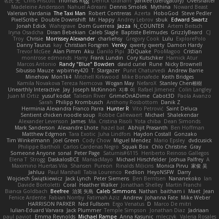
名氏 无
Chris Priscott
Thomas Rigg
Derrick Graham
yankee (derogatory)
Overshafter
Madeleine Andersson
Nahuel Adreani
Dennis Smolek
Mythina
Noward Beast
Valerian Vardania
The Taxi Man
Robert Contreras
Azerta
HoboGod
Steve Pedler
PixelScribe
Double Downshift
Mr. Happy
Andrey Lebrov
sbuk
Edward Swartz
Jonah Edick
Wahrgrave
Dom Guerrera
Jazza
N_COUNTER
Artem Beitsch
Iryna Osadcha
Diran Bebekian
Caleb Slagle
Baptiste Belmudes
GrizzlyBeard
CJ
Troy
Chrisie
Morrissey Alexander
charliehsy
Gregory Cook
Lulu
ExplorePolo
Danny Taurus
kay
Christian Forsgren
Venky
qwerty qwerty
Damon Hardy
Trevor McGee
Alan Pimm
Aku
Danilo Pipi
3DQuake
PooMagoo
Cristian
montrose edmonds
Harry
Frank Lundin
Cory Kutschker
Harnick Atur
Marcos Antonio
Randy "Blue" Bowden
david curiel
Rune
Nicky Brownell
Sibusiso Mauze
wpbirney420
T. Stargazer
Punit Chaturvedi
Andrew Barrie
Minehow
Mon1k4
Mitchell Kirkwood
Mike Bonafede
Keith Bridges
Kamila Novakova Tereza Nemcova
Wogan May
NefaroX
Stanley Chen榕樹
Unearthly Interactive
Jay
Joseph McKinnon
지후 이
Rafael Jimenez
Colin Langley
Juan M Ortiz
yusuf kodat
Taliesin River
GrimeOnADime
Cabot3D
Paola Avanzo
Sarah
Philipp Krombusch
Anthony Rosbottom
Danik Z
Herminia Alexandra Franco Parra
Hunter R
Vito Petrović
Saint Deluca
Sentient chicken noodle soup
Robbe Callewaert
Michael
Shalekendar
Alexander Levenson
James
Ma. Cristina Risoli
Yota chiba
Dean Simonds
Mark Sanderson
Alexandre Lhote
hazel bat
Abhijit Prasanth
Ben Hoffman
Matthew Edgmon
Tara Exotic
Juha Lindfors
Haydon Costall
Gonzako
Tim Winkelmann
Joel Green
Cody Chow
Miguel Mendez
Mario Epsley
dvdcusick
Philippe Bartholi
Carlos Cardenas Negro
Squak Box
Chlo Christine
Gray
Someone Anyone
sonal
Peter Page
Saturnis#6115
Heriberto Reinoso Gallegos
Elena T
Strogg
DaskalosBCE
ManiacMayo
Michael Hirschfelder
Joshua Palfrey
A
Maximino Huertas Vila
Shansen
Pureon
Rinalds Miļicins
Monica Pirvu
家俊 吴
Jahluu
Paul Marshall
Tabia Lourenco
Redlion
HeyoNSFW
Darry
Wojciech Świątkiewicz
Jack Lynch
Peter Siemens
Ben Berntsen
Nananekoko
Ian
Davide Bortoletti
Coral
Heather Walker
Jonathan Shelley
Martín Franchi
Bianca Goldbach
Beefree
治英 矢島
Caleb Simmons
Nathan
baitham i
Maet
Jean
Fenice Ardente
Fabian Norrby
Fatimah Aziz
Andrew
Johanna Fate
Mike Weber
HARRISON PARKER
Ned Fullsom
Ergo Venatus
D
Marco De mitri
Iulian-Eduard Varvara
Jack Plummer
Temple Simpson
Jonathan Diaz
Jadriaan
paul paviot
Emma Reynolds
Michael Rampe
Anna Kasunic
mleczyk
Valeria Rosales