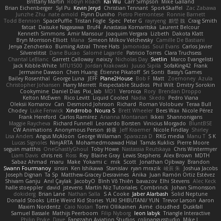
Brittany Martin
Robyn Roach
Kai Wu
Carr Simpson
Mike Galland
Brian Eichenberger
Syl Pu
Kevin Jeryd
Christian Tennant
SporkSkaffel
Zac Zabawa
Junzhe Zhu
nate arnold
Flynn Duniho
Pietro Piemontese
Ronnie Barnett
Todd Bennion
SpacePuffle
Tristan Fogle
Spec
Peter G
rayryeng
鸝瑩 魏
Craig Smith
fatcat
Daisuke Nagasawa
Bruf4
Anastasia Komaritska
Laurent Belcour
Kenneth Simmons
Amir Mansour
Joaquim Vergara
Lizbeth
Dakota Klatt
Bryn Morrison-Elliott
Mana
Simeon Milkov Velchevsky
Camille De Bastiani
Jenya Zenchenko
Burning Astral
Three Hats
Jamonidas
Soul Evans
Carlos Javier
Silverelitist
Dane Bucao
Salomé Lagarde
Patricio Torres
Clara Truchsess
Chantal LeBlanc
Garrett Calloway
nøixzy
Nicholas Day
Svetlin
Marco Evangelisti
Jack Kibble-White
MTU1500
Jordan Krakowski
Juuso Sipilä
SofaKing42
Frank
Jermaine Dawson
Chen Huang
Étienne Pikatoff
Sri Sonti
Bassy's Games
Bailey Rosenthal
George Luna
JEFF
Plane2House
Bob F
Matt
Zoemoney
Azula
Christopher Johansen
Harry Merrett
Respectable Studios
Phil Wilt
Dmitry Sorokin
Cookymine
Daniel Dias
Pixi_lab
MD1
Veronica
Rory
Brendan Droppo
Kelton McEwen
Rico Levitt
Liquid Cooled
Nadia
Skedo
Pedro Viana
Oleksii Komarov
Can
Desmond Johnson
Richard
Roman Volobuev
Teraa Bull
Chodey
Luke Fenwick
Xindrrobo
Noura S
Brett Wheeler
Bees Wax
Nicole Pérez
Frank Hereford
Carlos Ramírez
Arianna Montanari
Ikkeii
Shannonigans
Maggie Raycheva
Richard Funnell
Leonardo Borsten
Vinicius Morgado
BluntBSE
CW Animations
Anonymous Person
鈴葵
Jeff Kraemer
Nicole Findlay
Shirley
Lisa Anders
Angus McAloon
George Willaman
Sparazza D
RKG media
Manu T
S K
Lucas Signoles
NinjARTA
Mohamedmoawad Hilal
Tamás Kuklics
Pierre Moore
seguin matthis
OneGhastlyGhoul
Toby Howe
Nastassia Reutskaya
Chris Wintermyer
Liam Davis
chris reis
Ross
Rey
Blaine Gray
Lewis Stephens
Alex Brown
MDTH
Sabaz Ahmad
maru
Make
Yokami c:
mik
Scott
Jonathan Ojibway
Brandon
Swann Fourmanoy
sinsin
Ken Ishikawa
Stanislav
ryan mrazik
峻辰 朱
Joshua Jacobs
Joseph Dignan
Ta Sp
Matthew-Gracey Desravines
Anika
Juan Ramón Ortiz Estévez
Shivam Ganju
Anıl Çaylak
JacobyO
Bình Võ Thiên
bavazov
Elhi Stevens
Alec Keck
halle stoeppler
david
jstevens
Martín Niz Tutoriales
Combrinck
Johan Simonsson
dokiderg
Brian Lane
Nathan Salla
S A Cooke
Jaber Alarbash
Solid Neptune
Donald Stooks
Little Weird Kid Stories
YUKI SHIBUTANI/ YUN
Trevor Larson
Aaron
Maxim Nordentz
Caio Notari
Tomi Ollikainen
Aimé
cloudhed
Duskfall
Samuel Bassale
Mathijs Peerboom
Filip Nyborg
leon labyk
Triangle Interactive
Philip Pryke
Dave
Fangzahn Aviation Studios
colinangusstudio
Mike L.