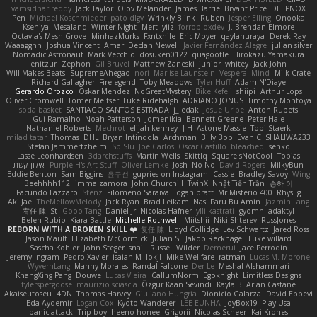
vamsidhar reddy
Jack Taylor
Olov Melander
James Barrie
Bryant Price
DEEPNOX
Pen
Michael Koschmieder
pato dlgv
Wrinkly Blink
Ruben
Jesper Elling
Onooka
Kseniya
Mesaland
Winter Night
Mert İyiiz
forrobloxdev
J. Brendan Elmore
Octavia's Mesh Grove
MinhazMurks
Fxntxnile
Eric Moyer
qaylanuraya
Derek Ray
Waaagghh
Joshua Vincent
Amar
Declan Newell
Javier Fernández Alegre
julian silver
Nomadic Astronaut
Mark Vecchio
dosuken0122
quagootle
Hirokazu Yamakura
enitzur
Zephon
Gil Bruvel
Matthew Zaneski
junior
whitey
Jack John
Will Makes Beats
SupremeAhegao
nori
Marlise Launstein
Vesperal Mind
Milk Crate
Richard Gallagher
Firelegend
Toby Meadows
Tyler Huff
Adam N'Diaye
Gerardo Orozco
Oskar Mendez
NoGreatMystery
Bike Kefeli
shiipi
Arthur Lops
Oliver Cromwell
Tomer Meltser
Luke Ridehalgh
ADRIANO JONUS
Timothy Montoya
soda basket
SANTIAGO SANTOS ESTRADA
j_ edak
Josue Uribe
Anton Rubets
Gui Ramalho
Noah Patterson
Jomenikia
Bennett Greene
Peter Hale
Nathaniel Roberts
Mechrot
elijah kenney
J H
Astone Massie
Tobi Staerk
milad tatar
Thomas
DHL
Bryan Intindola
Archman
Billy Bob
Evan C
SHALIWA233
Stefan Jammertzheim
SpiSlu
Joe Carlos
Oscar Castillo
bleached
senko
Lasse Leonhardsen
3darchstuffs
Martin Wells
Skittlq
SquareIsNotCool
Tobias
אילון קשת
Purple-H's Art Stuff
Oliver Lemke
Josh
No No
David Rogers
MilkyBun
Eddie Benton
Sam Biggins
윤구선
gupries on Instagram
Cassie
Bradley Savoy
Wing
Beehhhh112
imma zamora
John Churchill
TwinX
Nhật Tiến Trần
승하 이
Facundo Lazzaro
Stenz
Filomeno Saraiva
logan pratt
Mr.Misterio 400
Rhys lg
Aki Jae
TheMellowMelody
Jack Ryan
Brad Leikam
Nasi Paru Bu Amin
Jazmin Lang
宥任 陳
St
Gooo Tang
Daniel Jr
Nicolas Hafner
ylli kastrati
gyomh
adaktyl
Belen Rubio
Kiara Battle
Michelle Rothwell
Miitshii
Niki Shterev
RussJones
REBORN WITH A BROKEN SKILL ❤️
复任 陳
Lloyd Collidge
Lev Schwartz
Jared Ross
Jason Mault
Elizabeth McCormick
Julian S.
Jakob Recknagel
Luke willard
Sascha Kohler
John Steger
snail
Russell Wilder
Demerui
Jace Perrodin
Jeremy Ingram
Pedro Xavier
isaiah M
lokjl
Mike Wellfare
ratman
Lucas M. Morone
WyvernLang
Manny Morales
Randal Falcone
Der Le
Meshal Alshammari
KhangXing Pang
Douwe
Lucas Vieira
CallumNorm
Egoknight
Limitless Designs
tylerspetgoose
maurizio sciascia
Özgür Kaan Sevindi
Kayla B
Arian Castane
Akaiseutoseu
4DN
Thomas Harvey
Giuliano Hungria
Dionicio Galarza
David Ebbevi
Eda Aydemir
Logan Cox
Kyoto Wanderer
LEE EUNHA
JoyBox19
Play Usa
panic attack
Trip boy
heeno honee
Grigorii
Nicolas Scheer
Kai Krones