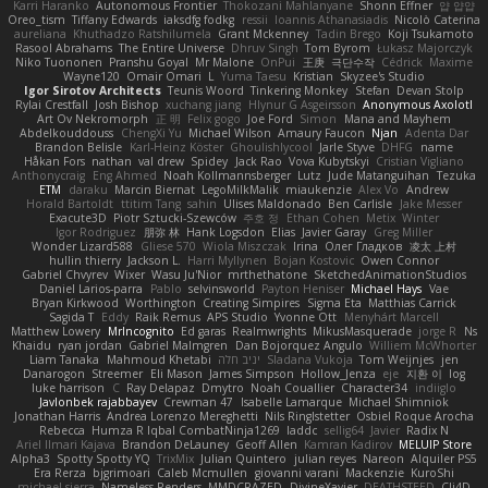
Karri Haranko
Autonomous Frontier
Thokozani Mahlanyane
Shonn Effner
얍 얍얍
Oreo_tism
Tiffany Edwards
iaksdfg fodkg
ressii
Ioannis Athanasiadis
Nicolò Caterina
aureliana
Khuthadzo Ratshilumela
Grant Mckenney
Tadin Brego
Koji Tsukamoto
Rasool Abrahams
The Entire Universe
Dhruv Singh
Tom Byrom
Łukasz Majorczyk
Niko Tuononen
Pranshu Goyal
Mr Malone
OnPui
王庚
극단수작
Cédrick
Maxime
Wayne120
Omair Omari
L
Yuma Taesu
Kristian
Skyzee's Studio
Igor Sirotov Architects
Teunis Woord
Tinkering Monkey
Stefan
Devan Stolp
Rylai Crestfall
Josh Bishop
xuchang jiang
Hlynur G Asgeirsson
Anonymous Axolotl
Art Ov Nekromorph
正 明
Felix gogo
Joe Ford
Simon
Mana and Mayhem
Abdelkouddouss
ChengXi Yu
Michael Wilson
Amaury Faucon
Njan
Adenta Dar
Brandon Belisle
Karl-Heinz Köster
Ghoulishlycool
Jarle Styve
DHFG
name
Håkan Fors
nathan
val drew
Spidey
Jack Rao
Vova Kubytskyi
Cristian Vigliano
Anthonycraig
Eng Ahmed
Noah Kollmannsberger
Lutz
Jude Matanguihan
Tezuka
ETM
daraku
Marcin Biernat
LegoMilkMalik
miaukenzie
Alex Vo
Andrew
Horald Bartoldt
ttitim Tang
sahin
Ulises Maldonado
Ben Carlisle
Jake Messer
Exacute3D
Piotr Sztucki-Szewców
주호 정
Ethan Cohen
Metix
Winter
Igor Rodriguez
朋弥 林
Hank Logsdon
Elias
Javier Garay
Greg Miller
Wonder Lizard588
Gliese 570
Wiola Miszczak
Irina
Олег Гладков
凌太 上村
hullin thierry
Jackson L.
Harri Myllynen
Bojan Kostovic
Owen Connor
Gabriel Chvyrev
Wixer
Wasu Ju'Nior
mrthethatone
SketchedAnimationStudios
Daniel Larios-parra
Pablo
selvinsworld
Payton Heniser
Michael Hays
Vae
Bryan Kirkwood
Worthington
Creating Simpires
Sigma Eta
Matthias Carrick
Sagida T
Eddy
Raik Remus
APS Studio
Yvonne Ott
Menyhárt Marcell
Matthew Lowery
MrIncognito
Ed garas
Realmwrights
MikusMasquerade
jorge R
Ns
Khaidu
ryan jordan
Gabriel Malmgren
Dan Bojorquez Angulo
Williem McWhorter
Liam Tanaka
Mahmoud Khetabi
יניב חלה
Sladana Vukoja
Tom Weijnjes
jen
Danarogon
Streemer
Eli Mason
James Simpson
Hollow_Jenza
eje
지환 이
log
luke harrison
C
Ray Delapaz
Dmytro
Noah Couallier
Character34
indiiglo
Javlonbek rajabbayev
Crewman 47
Isabelle Lamarque
Michael Shimniok
Jonathan Harris
Andrea Lorenzo Mereghetti
Nils Ringlstetter
Osbiel Roque Arocha
Rebecca
Humza R Iqbal CombatNinja1269
laddc
sellig64
Javier
Radix N
Ariel Ilmari Kajava
Brandon DeLauney
Geoff Allen
Kamran Kadirov
MELUIP Store
Alpha3
Spotty Spotty YQ
TrixMix
Julian Quintero
julian reyes
Nareon
Alquiler PS5
Era Rerza
bjgrimoari
Caleb Mcmullen
giovanni varani
Mackenzie
KuroShi
michael sierra
Nameless Renders
MMDCRAZED
DivineXavier
DEATHSTEED
Cli4D