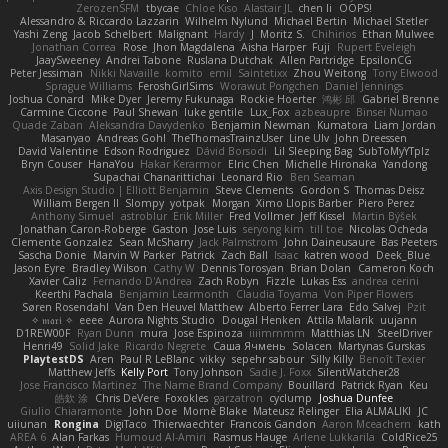
ZerozenSFM
tbycae
Chloe Kiso
Alastair JL
chen li
OOPS!
Alessandro & Riccardo Lazzarin
Wilhelm Nylund
Michael Bertin
Michael Stetler
Yashi Zeng
Jacob Schelbert
Malignant
Hardy
J
Moritz S.
Chihirios
Ethan Mulwee
Jonathan Correa
Rose
Jhon Magdalena
Aisha Harper
Fuji
Rupert Eveleigh
JaaySweeney
Andrei Tabone
Ruslana Dutchak
Allen Partridge
EpsilonCG
Peter Jessiman
Nikki Navaille
komito
emil
Saintetixx
Zhou Weitong
Tony Elwood
Sprague Williams
FeroshGirlSims
Worawut Pongchen
Daniel Jennings
Joshua Conard
Mike Dyer
Jeremy Fukunaga
Rockie Hoerter
鸿彬 邱
Gabriel Brenne
Carmine Ciccone
Paul Shewan
luke gentile
Lux_Fox
azbeaupre
Binsei Numao
Quade Zaban
Aleksandra Davydenko
Benjamin Newman
Kumatora
Liam Jordan
Masanyao
Andreas Gohl
TheThomasTrainzUser
Line Ulv
John Dreessen
David Valentine
Edson Rodriguez
Dávid Borsodi
Lil Sleeping Bag
SubToMyYTplz
Bryn Couser
HanaYou
Hakar Kerarmor
Elric Chen
Michelle Hironaka
Yandong
Supachai Chanarittichai
Leonard Rio
Ben Seaman
Axis Design Studio | Elliott Benjamin
Steve Clements
Gordon S
Thomas Deisz
William Bergen II
Slompy
yotpak
Morgan
Ximo Llopis Barber
Piero Perez
Anthony Simuel
astroblur
Erik Miller
Fred Vollmer
Jeff Kissel
Martin Býšek
Jonathan Caron-Roberge
Gaston
Jose Luis
seryong kim
till toe
Nicolas Ocheda
Clemente Gonzalez
Sean McSharry
Jack Palmstrom
John Daineusaure
Bas Peeters
Sascha Donie
Marvin W Parker
Patrick
Zach Ball
Isaac
katren wood
Deek_Blue
Jason Eyre
Bradley Wilson
Cathy W
Dennis Torosyan
Brian Dolan
Cameron Koch
Xavier Caliz
Fernando D'Andrea
Zach Robyn
Fizzle
Lukas Ess
andrea cerini
Keerthi Pachala
Benjamin Learmonth
Claudia Toyama
Von Piper Flowers
Søren Rosendahl
Van Den Heuvel Matthew
Alberto Ferrer Lara
Edo Salvej
Pzit
✧ 𝔪𝔞𝔯𝔦 ✧
eeee
Aurora Nights Studio
Dougal Henken
Attila Malarik
uujann
D1REW00F
Ryan Dunn
mura
Jose Espinoza
iiiimmmm
Matthias LN
SteelDriver
Henri49
Solid Jake
Ricardo Negrete
Саша Ячмень
Solacen
Martynas Gurskas
PlaytestDS
Aren
Paul R LeBlanc
vikky
sepehr sabour
Silly Killy
Benoît Texier
Matthew Jeffs
Kelly Port
Tony Johnson
Sadie J. Foxx
SilentWatcher28
Jose Francisco Martinez
The Name Brand Company
Bouillard
Patrick Ryan
Keu
皓欽 涂
Chris DeVere
Foxokles
garzatron
cyclump
Joshua Dunfee
Giulio Chiaramonte
John Doe
Mornè Blake
Mateusz Relinger
Elia ALMALIKI
JC
uiiunan
Rongina
DigiTaco
Thierwaechter
Francois Gandon
Aaron Mceachern
kath
AREA 6
Alan Farkas
Humoud Al-Amiri
Rasmus Hauge
Arlene Lukkarila
ColdRice25