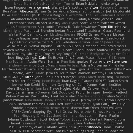
Jakob Stolz
YeGrayHound
Kevin Turner
Brian McMullen
oleko senga
Jason Ferguson
Arrangemonk
Wesley Scafe
scott bilby
Victor
George e Chianese
Ben Visser
Albatross 3D
Sam Sartor
Andrej Striezenec
normalguy
Josh Macdonald
Pafka
Byeong Chul JIN
Dumbass Dragon
Alkaza1996
jAde
Lea Seidman Hernandez
Alexander Becker
Oscar Vargas
sastun1962
Totally Normal
Jared LeClaire
Christopher Bogs
Michael Dunkley
Alex Hyner
Scott Gilbert
Matthew Gerard
Julius Brockelmann
Alex
sotiris
Teneka B.
Dale Schwiesow
Thom Rittenhouse
Marcin Ignac
Martinotti
Brandon Jordan
Frode Lund Tharaldsen
Gerard Redmond
Walter Rice
Dennis Korpel
Matthew Stevens
PIXDES Games
Michael Mayeux
George Giagias
arash tirgari
Ryan Dening
Tim Warnock
Steven
Deadlyblack
Lupo Marcio
creative mart
M Tera
Sebastian Karlsson
Iaian7 / John Einselen
AsTheRainFell
Volkor
Rijndael
Patrick T Sullivan
Alexander Rath
david mares
Nayden Dochev
Moira
Never Give Up
Sunamii
Ryan Rohrer
Andrew Oakley
Maraz
Mark Kohalmy
Michigan J Frog
Harvey Fong
CJ Guzman
Beefyblimps
Joakim Dahl
Jose
BingusGringus
Dale
Sid Brown
Jānis Circenis
Masashi Ueda
Bill Kinnon
Max Topham
Austin Walzl
Hannes
Rens Bais
qualtro
Piotr
Andrew Stevenson
anthony lawrence
Stuart Marsh
Frans Verbaas
Adam Murtomaa
Phil Galler
Matthew Garnett-Frizelle
Saliven
Markus Michael Egger
Andrew
J
Caramel the Vixen
Timothy J. Aveni
Moth
James Miller
z
Nico Marniok
Timothy G. McKenna
MY.NIGNIG Jr.
Kigon
John Cido
Der12teEisvogel
Brad Corlett
Basti
maj
LaCimaise
Thom Bakker
Chogang
Jason Pielak
Tiran Dagan
Claude GIROLET
Darian Smith
Joenne Hub-Strobl
Shannon
Gary English
Colin Dunne
Martin Koťátko
Alexis Shuping
William Lee
Trevor Hughes
Gabriella Caldwell
Vasili Rodriguez
David Beneš
Jeremy Brouwer
Erik Dodolović
Paulo Henrique
Hoodwinkedfool
Ruben Vroman
David Sibley
Emil Herzenstiel
Charles Janson
Christian Gomez
James Wilson
Niko Bidoli
Danny Arnold
CGJackB
Jeremy Nelson
Anton Heymann
Leo S
Brendon Padjasek
Evan Tillett
Bryan Applegate
Dylan Hall
J Ewell
Dys
Quddle Jameson
patrick siemer
nate
Mareno Harr Olsen
Brett Williams
GREENCom'e Mapping
Ryan Bell
Xcrow
Pedro Javier Somoza Hernando
Paul Klingberg
Olivié Bouchard
Damiano Mazzocchini
Raven Realm
Johann Oosthuizen
Scott
Robert Tolppi: Support My Content
Randy Bloom
henrik rasmussen
Greenheart
Ransom Bergen
Andreas Wetter
Edomod
PD100 Academy of Art
Clafoutis
Arttu Piisila
JeffChristiansen
Daniel Phakos
SETH WEBER
Sebastian Witt
Tom Pike
Kenleung Leung
Enrique Gonzalez