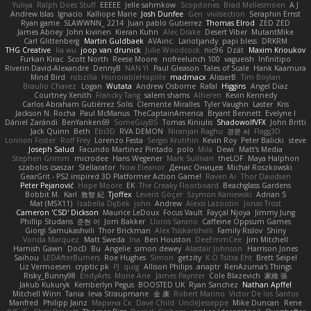
Yuliya
Ralph Does Stuff
EEEEE
Jelle sahmkow
Scopitones
Brad Mellesmoen
A J
Andrew Islas
Ignacio
Kalliope Marie
Josh Dunfee
Gen
viviisection
Seraphin Ernst
Ryan game
SLAWWNN_ 2214
Juan pablo Gutierrez
Thomas Elrod
ZED ZED
James Abney
John kivinen
Kieran Kuhn
Alec Drake
Desert Viber
MutantMike
Carl Glittenberg
Martin Guldbaek
AVAinc.
Lariotjandy
papi bless
DRKRM
THG Creative
lia wu
joop van drunick
Julie Woodcock
nic96
Dzät
Maxim Krioukov
Furkan Kirac
Scott North
Reese Moore
nofreelunch 100
vagueish
Infinitipo
Riverin David-Alexandre
DennyB
NAN YI
Paul Gleason
Tales of Scale
Hank Kaamura
Mind Bird
robzilla
HonorableHoplite
madmacx
AlisserB
Tim Boylan
Braulio Chavez
Logan
Wutata
Andrew Osborne
Rafal
Higgins
Angel Diaz
Courtney Xenith
Francky Tang
salem shams
Alheren
Kevin Kennedy
Carlos Abraham Gutiérrez Solis
Clemente Miralles
Tyler Vaughn
Laster
Kris
Jackson N. Rocha
Paul McManus
TheCaptainAmerica
Bryant Bennett
Evelyne I
Dániel Zarándi
BenYanken69
SomeGuyBS
Tomas Kiniulis
ShadowolfVFX
John Britti
Jack Quinn
Beth
Ebi3D
RVA DEMON
Niranjan Raghu
경문 서
Flagg3D
Lonnon Foster
Rolf Frey
Lorenzo Festa
Sergei Krutihin
Kevin Roy
Peter Balicki
steve
Joseph Salud
Facundo Martinez Pintado
polo
Mila
Dewi
Matt's Media
Stephen Grimm
microdee
Hans Wegener
Mark Sullivan
theLOF
Maya Halphon
szabolcs csaszar
Stellarator
Now Eleanor
Денис Оницев
Michał Roszkowski
GearGrit - PS2 inspired 3D Platformer Action Game!
Raven Ai
Thor Davidsen
Peter Pejanović
Hope Moore
EK
The Creaky Floorboard
Beachglass Gardens
Bobbit M.
Karl
敦智 紀
Tjoffex
Levent Göçer
Szymon Kaniewski
Adrian S
Mat (M5X11)
Izabella Dębek
john
Andrew
Alexis Lazootin
Jonas Trost
Cameron 'CSD' Dickson
Maurice LeDoux
Focus Vault
Fayçal Njoya
Jimmy Jung
Phillip Studans
준현 이
Jorn Bakker
Lloros Sarano
Caffeine Oppsum Games
Giorgi Samukashvili
Thor Brickman
Alex Tsiskarishvili
Family Rislov
Shiny
Vonda Marquez
Matt Sweda
Ina
Ben Houston
DeeEmmCee
Jim Mitchell
Hamish Gawn
DocD
Bu
Angelie
simon dewey
Alastair Johnson
Harrison Jones
Saihou
LEDAfterBurners
Roe Hughes
Simon
getzity
K.O Tsitra Eht
Brett Seipel
Liz Vermoesen
cryptic pk
PJ
quig
Allison Philips
anaptr
RenAzuma's Things
Risky_Bunny98
EndyArts
Mone Ane
James Paynter
Cole Blazevich
家維 張
Jakub Kukuryk
Kemberlyn Pegus
BOOSTED UK
Ryan Sanchez
Nathan Apffel
Mitchell Winn
Tania
Ieva Straupmane
金 康
Robert Marino
Victor De los Santos
Manfred
Philipp Jainz
Марина Ск
Dave Child
UncleJesseppe
Mike Duncan
Rene