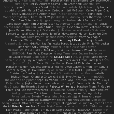
Anthea Ward
Peter Mark Wittmann
Pascal Scrivani
Elias Jimenez
Lawrence Rogers
Kurt Boyer
Risk 📀
Andreea Cosma
Dan Greenheck
Annette Pew
Stories Beyond The Borders
Spark PJ
Mohamad Hadlah
Kyle Mitrione
Ty Grenier
dddddrdrdrdrdr
Marcell Ceslowsky
Cedoulain
Jeff McGowan
Carlos Filipe
Oleg
Elsie
Markus Löchte
Anton Howell
Alexander Adelmann
Spirit-Rush
Moritz Schmidtchen
Liam
Derek Wight
幸史 松下
Eduardo
Peter Thomson
Sean T
Zero
Ben Gillespie
yuijung seo
Imagined Realms
Alani Sanders
Deck
Dane Reisenbigler
Tim O'Bryan
Jason Cuthbertson
Zerina Cmajcanin
FabFab
Robert A Lohaus
Paul Lau
Robin Nuen
jeffsarge
Alexandro Torres
Volico72
morzsa
Jesse Marku
Allan Wright
Drake Gao
Julileeheehee
Aleksandra Stefanova
Bernard Landgraf
Daan Bootsma
Jennifer "daysparrow" Harlan
Kuan lun Chen
DaDrood
Laura Pesenti
Brianna Janssen Saldivar
Matthew Chapin
Alexander Wilhelm
Martin Wittfooth
Anthony F DeMarco
Alejo Parada
Alejandro Soriano
中村秀人
kas
Agnieszka Marut
Jacob apple
Philip Windecker
Matz Klint
Sally Hastings
Michael Updike
Alexandra Forman
NATTAWOOT PHIMPHAKAN
MrIsklar
Jean-Cassien Marmey
Weird Oposssum
LIUBOYAN
Raul Perez Delgado
Kazuya Yamanaka
Zuzana Hudecova
Tell David Evensen
Daria Udachina
DELILLE Basile
Acura .Ignite
Tasha Henry
Sedale Pelle
by Tiny
Ale Pašeta
nile
Ike Saunders
Aves Arcana
inex
Jedi Chen
Jaxson Crookston
Ewos
Miroslav Hudec
Davebb933
landon dehart
Parker Wheeldon
Gas SessionMedia
정율 이
Owen Carson
Simon
Tim Schulz
Ratner
KelsyJay
Jo
HARTHUR
Taylor Freeman
FRED MAHER
prfctwhite
yataa
Christopher Bradley
Joe Rivera
Malte Schweitzer
Roman Kaelin
Isabella
Erickson Foster
Chandler Griese
修汰 山田
Tyler Avirett
Tom
JimmyCNX
The one and only phase
sepp
HectorOH
Brian
Alyx
Jonathan
Verbatim
Clay T
Reiten Cheng
Joykk
Sonia domenech garcia
Lucy Vu
Sammy Sidefx
Martin C
Mac Greggor
The Bearded Squirrel
Rebecca Whitehead
Matthew Tronc
R
Gabirél
Force Feed
Radosław Wieczorek
CineArtOhio
Sabrina Munley
Jeroen Bekkers
Rodrigo Terrazas
Yael Ghusoun
Aaron
Adam Jenkins
Pranaya Shakya
Polina Leskova
Sylvain
Traxus
Jehad Maddah
재윤 옥
Irma Andersson
Alex Cullinane-Carrasco
Matthew Whiteacre
Johannes Sjöstedt
Matt Dalpé
George Wheat
Oliver Erdmann
Kenan Regez
sludgybeast
Mukund A
Joseph Combs
Khalid
Brian Tabone
MarzZ
Well Misinformed
charlie otto
HAGI
Cédric Vermeirre
Leon Husky
Robert jean
Tom Rudolf
Sergio Uscanga
Flex2006D !
NightWriter
Arturo J. Real
Dominic Qusto
ぶー うじ
Tenzide Gallery
TheAuraStandard