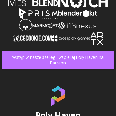
Wstąp w nasze szeregi, wspieraj Poly Haven na
Patreon
Poly Haven