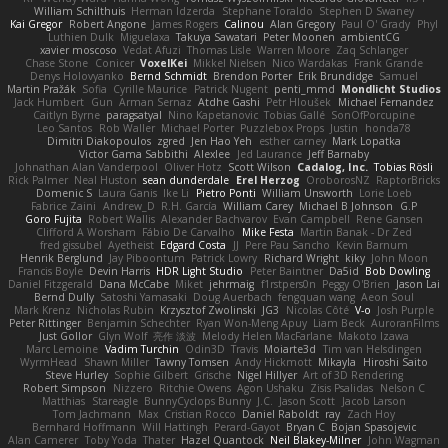
William Schilthuis
Herman Idzerda
Stephane Toraldo
Stephen D Swaney
Kai Gregor
Robert Angone
James Rogers
Calinou
Alan Gregory
Paul O' Grady
Phyl
Luthien Dulk
Miguelaxa
Takuya Sawatari
Peter Moonen
ambientCG
xavier moscoso
Vedat Afuzi
Thomas Lisle
Warren Moore
Zaq Schlanger
Chase Stone
Conicer
VoxelKei
Mikkel Nielsen
Nico Wardakas
Frank Grande
Denys Holovyanko
Bernd Schmidt
Brendon Porter
Erik Brundidge
Samuel
Martin Pražák
Sofia
Cyrille Maurice
Patrick Nugent
penti_mmd
Mondlicht Studios
Jack Humbert
Gun
Arman Sernaz
Atdhe Gashi
Petr Hloušek
Michael Fernandez
Caitlyn Byrne
paragsatyal
Nino Kapetanovic
Tobias Gallé
SonOfPorcupine
Leo Santos
Rob Waller
Michael Porter
Puzzlebox Props
Justin
honda78
Dimitri Diakopoulos
zgred
Jen Hao Yeh
esther carney
Mark Lopatka
Victor Gama Sabbithi
Alexlee
Jed Laurance
Jeff Barnaby
Johnathan Alan Vanderpool
Oliver Hotz
Scott Wilson
Cadalog, Inc.
Tobias Rösli
Rick Palmer
Neal Huston
sean dunderdale
Erel Herzog
OroborosNZ
RaptorBricks
Domenic S
Laura Ganis
Ike Li
Pietro Ponti
William Unsworth
Lorie Loeb
Fabrice Zaini
Andrew_D
R.H. García
William Carey
Michael B Johnson
G.P
Goro Fujita
Robert Wallis
Alexander Bachvarov
Evan Campbell
Rene Gansen
Clifford A Worsham
Fábio De Carvalho
Mike Festa
Martin Banak - Dr Zed
fred gissubel
Ayetheist
Edgard Costa
JJ
Pere Pau Sancho
Kevin Barnum
Henrik Berglund
Jay Piboontum
Patrick Lowry
Richard Wright
kiky
John Moon
Francis Boyle
Devin Harris
HDR Light Studio
Peter Baintner
Da5id
Bob Dowling
Daniel Fitzgerald
Dana McCabe
Miket
jehrmaig
f1rstpers0n
Peggy O'Brien
Jason Lai
Bernd Dully
Satoshi Yamasaki
Doug Auerbach
fengquan wang
Aeon Soul
Mark Krenz
Nicholas Rubin
Krzysztof Zwolinski
JG3
Nicolas Côté
V-o
Josh Purple
Peter Rittinger
Benjamin Schechter
Ryan Won-Meng Apuy
Liam Beck
AuroranFilms
Just Gollor
Glyn Wolf
亮作 淡波
Melody Helen MacFarlane
Makoto Izawa
Marc Lemoine
Vadim Turchin
Odin3D
Travis
Moiarte3d
Tim van Helsdingen
WyrmHead
Shawn Miller
Tawny Tomsen
Andy Hickmott
Mikayla
Hiroshi Saito
Steve Hurley
Sophie Gilbert
Grische
Nigel Hillyer
Art of 3D Rendering
Robert Simpson
Nizzero
Ritchie Owens
Agon Ushaku
Zisis Psalidas
Nelson C
Matthias
Stareagle
BunnyCyclops Bunny
J.C.
Jason Scott
Jacob Larson
Tom Jachmann
Max
Cristian Rocco
Daniel Raboldt
ray
Zach Hoy
Bernhard Hoffmann
Will Hattingh
Perard-Gayot
Bryan C
Bojan Spasojevic
Alan Camerer
Toby Yoda
Thater
Hazel Quantock
Neil Blakey-Milner
John Wagman