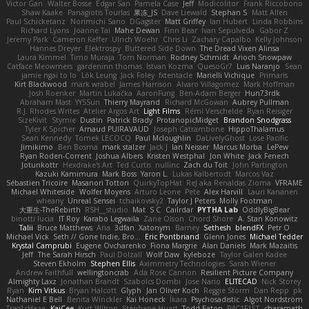
Victor Gan
Walter Bosse
Edgar San
Pamela Case
Jeff
Modicolitor
Frank Riccobono
Shaw Kaake
Panagiotis Tourlas
果冻_JS
Dave Liewald
Stephan S
Matt Allen
Paul Schicketanz
Norimichi Sano
DGagster
Matt Griffey
Ian Hubert
Linda Robbins
Richard Lyons
Joanne Tai
Mahe Dewan
Finn Bear
Ivan Sepulveda
Gabor Z
Jeremy Park
Cameron Keffer
Ulrich Woehr
Chris Li
Zachary Capalbo
Kelly Johnson
Hannes Dreyer
Elektrospy
Buttered Side Down
The Dread Vixen Alinsa
Laura Kimmel
Timo Muraja
Tom Norman
Rodney Schmidt
Arioch Snowpaw
Catface Meowmers
gardeninn thomas
Istvan Kozma
QuesoGr7
Luis Naranjo
Sean
jamie ngai to lo
Lök Leung
Jack Foley
fxtentacle
Marielli Vichique
Primaris
Kirt Blackwood
mark wrabel
James Harrison
Alvaro Villagomez
Mark Hoffman
Josh Roenker
Martin Lukačka
AaronFung
Ben-Adam Berger
Hun73rdk
Abraham Mast
YYSSun
Thierry Mayrand
Richard McGowan
Aubrey Pullman
R.J. Rhodes Writes
Atelier Argos Art
Light Films
Rémi Verschelde
Ryan Reisiger
SizeKivit
Stymie
Dustin
Patrick Brady
ProtanopicMidget
Brandon Snodgrass
Tyler K Spicher
Arnaud PUIRAVAUD
Joseph Catrambone
HippoThalamus
Sean Kennedy
Tomek LECOCQ
Paul Mcloughlin
DaLivelyGhost
Lose Pacific
Jimikimo
Ben Bosma
mark stalzer
Jack J
Ian Neisser
Marcus Morba
LePew
Ryan Roden-Corrent
Joshua Albers
Kristen Westphal
Jon White
Jack Fenech
Jotunkottr
Hexdrake's Art
Ted Curtis
nullinc
Zach du Toit
John Partington
Kazuki Kamimura
Mark Boss
Yaron L.
Lukas Kalbertodt
Marcos Vaz
Sébastien Tricoire
Masanori Tottori
QuirkyTopHat
ReJ aka Renaldas Zioma
VFRAME
Michael Whiteside
Wolfer Moyens
Arturo Leone
Pete
Alex Harvill
Lauri Kananen
wheany
Unreal Sensei
tchaikovsky2
Taylor J Peters
Molly Footman
大重生-TheRebirth
RSH__studio
Mat
S C
Cailrdar
PYTHA Lab
OddlyBigBear
binotti lucia
IT Roy
Karabo Legwaila
Zane Olson
Chord Shore
A. Stan Konowitz
Talii
Bruce Matthews
Aria
3dfan
Xatonym
Barney
Sethesh
blendFX
Petr O
Michael Vick
Seth // Gone Indie, Bro...
Eric Pontbriand
Glenn Jones
Michael Tedder
Krystal Camprubi
Eugene Ovcharenko
Fiona Margrie
Alan Daniels
Mark Mazaitis
Jeff
The Sarah Hirsch
Paul Dolzall
Wolf Daw
kyleboze
Taylor Galen Kadee
Steven Ekholm
Stephen Ellis
Aximmetry Technologies
Sarah Wiener
Andrew Faithfull
wellingtoncrab
Ada Rose Cannon
Resilient Picture Company
Almighty Laxz
Jonathan Brandt
Szabolcs Dombi
Jose Nario
ELITECAD
Nick Storey
Ryan
Kim Vitkus
Bryan Halcott
Glyph
Jan Oliver Koch
Reggie Storm
Dan Repp
pk
Nathaniel E Bell
Benita Winckler
Kai Honeck
Íkara
Psychosadistic
Algot Nordström
Trag1cHaze
KaiCee
Kurt Wilson
Stéphane Huart
Todd Eaton
P4C1F15T
charamath