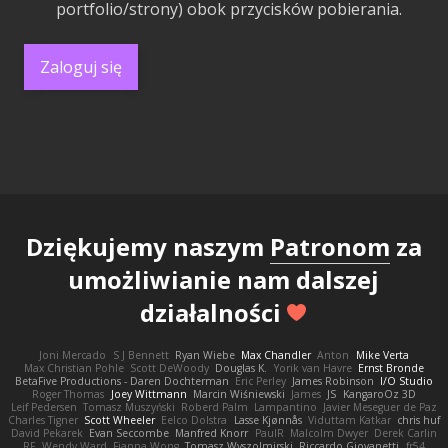
portfolio/strony) obok przycisków pobierania.
Zaloguj się
Dziękujemy naszym
Patronom
za
umożliwianie nam dalszej
działalności
Joni Mercado
S J Bennett
Ryan Wiebe
Max Chandler
Anton
Mike Verta
Max Christian Pohle
Scott DeWoody
Douglas K.
Yorik van Havre
Ernst Bronde
BetaFive Productions - Daren Dochterman
Eric Perley
James Robinson
I/O Studio
Roger Thomas
Joey Wittmann
Marcin Wiśniewski
James
JS
KangaroOz 3D
Leif Pedersen
Tomasz Muszyński
Roberd Palm
Lampantino
Javier Meseguer de Paz
Charles Tigner
Scott Wheeler
Eelco Dolstra
Lasse Kjønnås
Viduttam Katkar
chris huf
David Pekarek
Evan Seccombe
Manfred Knorr
PaulR
Malcolm Dwyer
Derek Carlin
RF
Wendy Ward
Fianna Wong
Tomasz Wyszolmirski
Riccardo Giovanetti
fr54