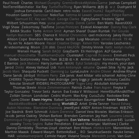
Paul Friedl
Charles
Michael Dunphy
GremlinBrokeMyVideoGame
Joshua Campbell
NotTerrellBatchelor
Xie Ray
TurtleTheThing
Ryan Williams
政則 谷
w z
Dushyant M
Joshua Esmeralda
Carl-Edwin
retro rocks
EasedChunk2
RayePixlrKay
Houston Gaston
Danizoar
NekoTux
Fattma Al Lawati
yewen sun
Felipe Ramos
Slamuel EC
Key van Thull
George Clarke
EightySeven
Frederic Sigrist
Wilbert Schuurman Hess
yuna yamamoto
Derek Carlin
Ben Watts
RavenXXXX
Virgil Shaw
Zeikomiray
TeaTime
Jonas Printzen
Ezekiel Alexander
Danny Ray Clark
BAMA Studio
Toms
Anton Smit
Ayman Sharaf
Dusan Runtak
Per Gouras
Kaitlyn Matchem
SBS
Chance K
Mistral Chronicles
cael mckinney
Jakey Floofle
Allison Cope
Brandon Morse
Vanta
ns103
Luigi Macaluso
simen stroek
19:48
Yu xin Ye
Adam Moore
Pascal Creative Design
Kelvin Yim
Yaroslav Leschenko
AI videomaking
Moon
正和 綱嶋
David KALFON
Dmitry Vinnik
Katti
keilyn nuñez
Wenxin Huang
Sarah BADJI
GrayDarth
Eli Herrington
ALP Gauna
manuel chiocchetta
ThatRamenDude
CluelessArt
Cергей Лозенко
Emmett Peck
Stefan Scotzniovsky
Hieu Tran
新之助 佐々木
Armin Bauer
Konrad Wantrych
E Barrios
Jack Malone
Harry Jumaidi
에이지
Eylül Solakoğlu
my moon, your stars
Jarod
Dinki
Alexey Vaitvud
Udi
Yurii Antonyuk
estuine
Queen Sitra
Fy Hy
Jack
Jacob Mars
Shaquita Puckett
Danning Lu
LunaLoutre
Andre Olivier
Andrew Rhyne
Dane Sands
Jdnbyd
William Parry
Zak Jarvis
Axel Allstar
vito schaniel
Ashley Cline
CHERRII
Tryvon Pittman
Heli Aldridge
jerry biggs jr
JakkeN
Anthony Castillo
Nikolai Strelioff
RYDBRG PHOTOGRAPHY
Yogev Levy
Abdullah Alshammari
Thomas Steele
Alicia Zimmermann
Patrick Zulke
Fran Aspen
Freyka V
Taylor Gonzalez
Trevor Seitz
Aaron
Eva Eoska V
Williscool
Here4StuffAndAllThat
Zoltán Simon
Londolan
Cedric Wurm
Max King
CucuZulu
Radosław Bela
Loris Olivier
Erwin Heyms
Rafael Santisteban Baumgartner
Fenrir Fawkes
MaddieMooMoon
shuhao wang
WorldBLD
Artet
Drew Tanner
Navid Eshaq
Aubin Nicoleau
Blandine Ducrocq
JewelEyed
ANDY
Anton Friedman
時里ZYC
Joe Stadnik
Brett Schmidt
Adam Derenne
Daniel Vera Morales
Mattias Eriksson
le-cds
Jamie Oakley
Shihan Barbee
Brenden Cameron
Jay Hart
Lourens Lessing
Dominique Fitzgerald
Federico Bagarolo
Eon Valterra
NeckbeardLover445
Lucian
cooshy
Toms Seglins
Fuller Pendleton
Eduard Marsinyac
Matthew J Clarke
Danny Dimbleby
Thomas Lloyd
clenhart
Ben Wilson
minkis kim
Manenblack
Martten Maasik
Edward Maxym
BetterAsBad _
RO
SwunkusSwede
hauke lienau
HAR
valsekamerplant
Cemile Høyer
Viviane Souza
Meredith Jones
Van Gun