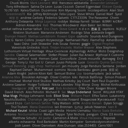
Chuck Morris
Mark Leonard
Will
francesco sabbatella
Alexander Leinauer
Tony Alfredsson
Salina De Leon
Lucas Cozzoli
Daniel Eijgendaal
Eliézer Ojeda
תמר פלג טל
Kaleo/Dalton
Duzemine
Kim Myeong Soom
nicolaspetton
Alan Stoll
Greenlines78
Kie
Jeffrey McIlmoyle
Felix Lopez
Steve White
Daniel Warf
Syed
혜영 전
andrew Carbery
Federico Salvetti
C1T1Z333N
The Paraverse
Chem
Anthony Delasanta
Minja Lojanica
roddye
Melissa Farrell
Stilian
ꌃ꒒ꀎꋪꋪꌩ ꀘꈤꀤꁅꃅ꓄
Adrien Alexandre
Rab
Thomas Woodward
Alan Bakir
Ian Wilson
venkat rathna kumar talluri
Eric Chan
Steve Girard
n d o n
思涵 王
captkiro
N-JELLY
Kristinn Sturluson
Marianne Andersen
Rodrigo Silva
adelaide begalli
Duncan Hewitt
Mattias Lundstrom
Rowan Gipe
coshichi
Sounds And Dungeons
Eric G
Karen Collins
Joseph Krzywoszyja
Nathanaël Platz
FlameTop
AshenBone
Isaac Osho
Josh Strawder
Inês Sousa
Fennec
gaggle
Digital Prophet
Vsevolods Gniteckis
Mark
Tristan Voulelis
Walter Weaver
Alex Stephens
Luthonium Virtual Heritage
Илья Снопков
Alphaology
Arthur
Moto Designshop
Sandra
Classical Salamander
Stefan Plösser
Julian Rai Anwor
Mythical X Customs
Harrison Gafford
nost
Hemen Galal
GonzoNole
Zineb mounfik
damageg
Eri E
George
Tony Li
For Got U
Canun
Juuso Pohjola
Luce
Gerardo Quiros Sanchez
Samuel Benning
piggy chop
Nathanaël
jan moudry
Jorge Panduro Santana
Jordan
Raphael Dahan
Muhammad
oominx
Nicola Baribeau
gavin poss
宣臣 紀
Adam Knight
Jeshire Kiten Katt
Samuel Bidne
Lisa
toomanydans
Jack saksik
Arianna Mex
Brooklen Ashleigh
Oliver Cretton
kiki
Patrick Balthrop
Simon Probert
micheal
Mortal Void Studios
Mathias Kirkeby
Jay Court
Bart Paul Dujardin
Anilene Gassner
Holger Tollbäck
Nikita Lebedev
Filip Morys
Doxy
Michel Kinfoussia
lewdgazer
川頁 可可
First Last
Bob Anderson
Ofek Chen
Keegan Moore
David French
Alex Pehotin
Michael R
Sai
Maya Enderland
Sxcret
WILLIAM HTAY
Misa Vlogs
Philipp Lehmann
bob
Elliot Sloss
William Peart
Effex Talon
Lukatonny
NautiluStudios
Chanakya
Jay Lane
Nicolas Fossard
Владислав Жуковський
Raje
Daviid Enzo
Carl-Simon Sahlin
Toby Watson
אלמוג
Andrei Barsan
Dylan Scruggs
Trul Trulsen
Maria Diavolova
Ian Brennan
なのは
Jakub Hasanov
Ivan R
Michael Keutel
Ishika
Coast Light Media
Hiromi Uematsu
Marco Scala Bertolin
Antonio
NocturnalKestrel
Markus Trappe
Tyler Nichols
penguin
Chris
D3 Anima
Matthew Schultz
Ali Jaafar
Cameron A Miele
Илья Несенюк
Reperak
alberto echavarria
Rod Barksdale
Martin Kempster
Somebodyoncetoldme
Josh Laxen
Oliver Danielsen
Alex Duncan
silas 2534455
Carro1001